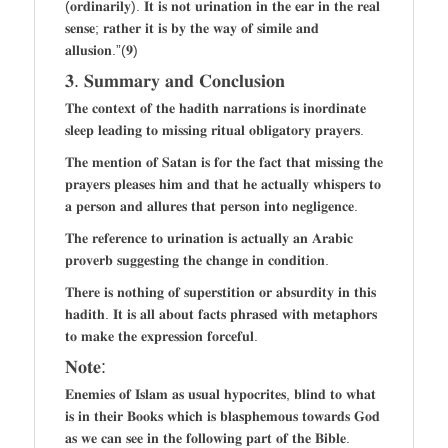
(𝐨𝐫𝐝𝐢𝐧𝐚𝐫𝐢𝐥𝐲). 𝐈𝐭 𝐢𝐬 𝐧𝐨𝐭 𝐮𝐫𝐢𝐧𝐚𝐭𝐢𝐨𝐧 𝐢𝐧 𝐭𝐡𝐞 𝐞𝐚𝐫 𝐢𝐧 𝐭𝐡𝐞 𝐫𝐞𝐚𝐥
𝐬𝐞𝐧𝐬𝐞; 𝐫𝐚𝐭𝐡𝐞𝐫 𝐢𝐭 𝐢𝐬 𝐛𝐲 𝐭𝐡𝐞 𝐰𝐚𝐲 𝐨𝐟 𝐬𝐢𝐦𝐢𝐥𝐞 𝐚𝐧𝐝
𝐚𝐥𝐥𝐮𝐬𝐢𝐨𝐧.”(𝟗)
𝟑. 𝐒𝐮𝐦𝐦𝐚𝐫𝐲 𝐚𝐧𝐝 𝐂𝐨𝐧𝐜𝐥𝐮𝐬𝐢𝐨𝐧
𝐓𝐡𝐞 𝐜𝐨𝐧𝐭𝐞𝐱𝐭 𝐨𝐟 𝐭𝐡𝐞 𝐡𝐚𝐝𝐢𝐭𝐡 𝐧𝐚𝐫𝐫𝐚𝐭𝐢𝐨𝐧𝐬 𝐢𝐬 𝐢𝐧𝐨𝐫𝐝𝐢𝐧𝐚𝐭𝐞
𝐬𝐥𝐞𝐞𝐩 𝐥𝐞𝐚𝐝𝐢𝐧𝐠 𝐭𝐨 𝐦𝐢𝐬𝐬𝐢𝐧𝐠 𝐫𝐢𝐭𝐮𝐚𝐥 𝐨𝐛𝐥𝐢𝐠𝐚𝐭𝐨𝐫𝐲 𝐩𝐫𝐚𝐲𝐞𝐫𝐬.
𝐓𝐡𝐞 𝐦𝐞𝐧𝐭𝐢𝐨𝐧 𝐨𝐟 𝐒𝐚𝐭𝐚𝐧 𝐢𝐬 𝐟𝐨𝐫 𝐭𝐡𝐞 𝐟𝐚𝐜𝐭 𝐭𝐡𝐚𝐭 𝐦𝐢𝐬𝐬𝐢𝐧𝐠 𝐭𝐡𝐞
𝐩𝐫𝐚𝐲𝐞𝐫𝐬 𝐩𝐥𝐞𝐚𝐬𝐞𝐬 𝐡𝐢𝐦 𝐚𝐧𝐝 𝐭𝐡𝐚𝐭 𝐡𝐞 𝐚𝐜𝐭𝐮𝐚𝐥𝐥𝐲 𝐰𝐡𝐢𝐬𝐩𝐞𝐫𝐬 𝐭𝐨
𝐚 𝐩𝐞𝐫𝐬𝐨𝐧 𝐚𝐧𝐝 𝐚𝐥𝐥𝐮𝐫𝐞𝐬 𝐭𝐡𝐚𝐭 𝐩𝐞𝐫𝐬𝐨𝐧 𝐢𝐧𝐭𝐨 𝐧𝐞𝐠𝐥𝐢𝐠𝐞𝐧𝐜𝐞.
𝐓𝐡𝐞 𝐫𝐞𝐟𝐞𝐫𝐞𝐧𝐜𝐞 𝐭𝐨 𝐮𝐫𝐢𝐧𝐚𝐭𝐢𝐨𝐧 𝐢𝐬 𝐚𝐜𝐭𝐮𝐚𝐥𝐥𝐲 𝐚𝐧 𝐀𝐫𝐚𝐛𝐢𝐜
𝐩𝐫𝐨𝐯𝐞𝐫𝐛 𝐬𝐮𝐠𝐠𝐞𝐬𝐭𝐢𝐧𝐠 𝐭𝐡𝐞 𝐜𝐡𝐚𝐧𝐠𝐞 𝐢𝐧 𝐜𝐨𝐧𝐝𝐢𝐭𝐢𝐨𝐧.
𝐓𝐡𝐞𝐫𝐞 𝐢𝐬 𝐧𝐨𝐭𝐡𝐢𝐧𝐠 𝐨𝐟 𝐬𝐮𝐩𝐞𝐫𝐬𝐭𝐢𝐭𝐢𝐨𝐧 𝐨𝐫 𝐚𝐛𝐬𝐮𝐫𝐝𝐢𝐭𝐲 𝐢𝐧 𝐭𝐡𝐢𝐬
𝐡𝐚𝐝𝐢𝐭𝐡. 𝐈𝐭 𝐢𝐬 𝐚𝐥𝐥 𝐚𝐛𝐨𝐮𝐭 𝐟𝐚𝐜𝐭𝐬 𝐩𝐡𝐫𝐚𝐬𝐞𝐝 𝐰𝐢𝐭𝐡 𝐦𝐞𝐭𝐚𝐩𝐡𝐨𝐫𝐬
𝐭𝐨 𝐦𝐚𝐤𝐞 𝐭𝐡𝐞 𝐞𝐱𝐩𝐫𝐞𝐬𝐬𝐢𝐨𝐧 𝐟𝐨𝐫𝐜𝐞𝐟𝐮𝐥.
𝐍𝐨𝐭𝐞:
𝐄𝐧𝐞𝐦𝐢𝐞𝐬 𝐨𝐟 𝐈𝐬𝐥𝐚𝐦 𝐚𝐬 𝐮𝐬𝐮𝐚𝐥 𝐡𝐲𝐩𝐨𝐜𝐫𝐢𝐭𝐞𝐬, 𝐛𝐥𝐢𝐧𝐝 𝐭𝐨 𝐰𝐡𝐚𝐭
𝐢𝐬 𝐢𝐧 𝐭𝐡𝐞𝐢𝐫 𝐁𝐨𝐨𝐤𝐬 𝐰𝐡𝐢𝐜𝐡 𝐢𝐬 𝐛𝐥𝐚𝐬𝐩𝐡𝐞𝐦𝐨𝐮𝐬 𝐭𝐨𝐰𝐚𝐫𝐝𝐬 𝐆𝐨𝐝
𝐚𝐬 𝐰𝐞 𝐜𝐚𝐧 𝐬𝐞𝐞 𝐢𝐧 𝐭𝐡𝐞 𝐟𝐨𝐥𝐥𝐨𝐰𝐢𝐧𝐠 𝐩𝐚𝐫𝐭 𝐨𝐟 𝐭𝐡𝐞 𝐁𝐢𝐛𝐥𝐞.