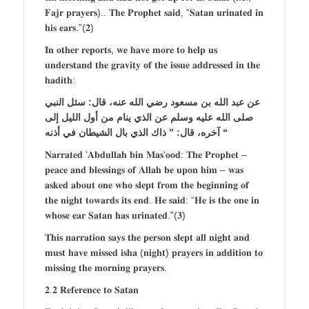
𝐅𝐚𝐣𝐫 𝐩𝐫𝐚𝐲𝐞𝐫𝐬).. 𝐓𝐡𝐞 𝐏𝐫𝐨𝐩𝐡𝐞𝐭 𝐬𝐚𝐢𝐝, “𝐒𝐚𝐭𝐚𝐧 𝐮𝐫𝐢𝐧𝐚𝐭𝐞𝐝 𝐢𝐧
𝐡𝐢𝐬 𝐞𝐚𝐫𝐬.”(𝟐)
𝐈𝐧 𝐨𝐭𝐡𝐞𝐫 𝐫𝐞𝐩𝐨𝐫𝐭𝐬, 𝐰𝐞 𝐡𝐚𝐯𝐞 𝐦𝐨𝐫𝐞 𝐭𝐨 𝐡𝐞𝐥𝐩 𝐮𝐬
𝐮𝐧𝐝𝐞𝐫𝐬𝐭𝐚𝐧𝐝 𝐭𝐡𝐞 𝐠𝐫𝐚𝐯𝐢𝐭𝐲 𝐨𝐟 𝐭𝐡𝐞 𝐢𝐬𝐬𝐮𝐞 𝐚𝐝𝐝𝐫𝐞𝐬𝐬𝐞𝐝 𝐢𝐧 𝐭𝐡𝐞
𝐡𝐚𝐝𝐢𝐭𝐡:
عن عبد الله بن مسعود رضي الله عنه، قال: سئل النبي
صلى الله عليه وسلم عن الذي ينام من أول الليل إلى
آخره، قال: ” ذاك الذي بال الشيطان في أذنه “
𝐍𝐚𝐫𝐫𝐚𝐭𝐞𝐝 ‘𝐀𝐛𝐝𝐮𝐥𝐥𝐚𝐡 𝐛𝐢𝐧 𝐌𝐚𝐬‘𝐨𝐨𝐝: 𝐓𝐡𝐞 𝐏𝐫𝐨𝐩𝐡𝐞𝐭 –
𝐩𝐞𝐚𝐜𝐞 𝐚𝐧𝐝 𝐛𝐥𝐞𝐬𝐬𝐢𝐧𝐠𝐬 𝐨𝐟 𝐀𝐥𝐥𝐚𝐡 𝐛𝐞 𝐮𝐩𝐨𝐧 𝐡𝐢𝐦 – 𝐰𝐚𝐬
𝐚𝐬𝐤𝐞𝐝 𝐚𝐛𝐨𝐮𝐭 𝐨𝐧𝐞 𝐰𝐡𝐨 𝐬𝐥𝐞𝐩𝐭 𝐟𝐫𝐨𝐦 𝐭𝐡𝐞 𝐛𝐞𝐠𝐢𝐧𝐧𝐢𝐧𝐠 𝐨𝐟
𝐭𝐡𝐞 𝐧𝐢𝐠𝐡𝐭 𝐭𝐨𝐰𝐚𝐫𝐝𝐬 𝐢𝐭𝐬 𝐞𝐧𝐝. 𝐇𝐞 𝐬𝐚𝐢𝐝: “𝐇𝐞 𝐢𝐬 𝐭𝐡𝐞 𝐨𝐧𝐞 𝐢𝐧
𝐰𝐡𝐨𝐬𝐞 𝐞𝐚𝐫 𝐒𝐚𝐭𝐚𝐧 𝐡𝐚𝐬 𝐮𝐫𝐢𝐧𝐚𝐭𝐞𝐝.”(𝟑)
𝐓𝐡𝐢𝐬 𝐧𝐚𝐫𝐫𝐚𝐭𝐢𝐨𝐧 𝐬𝐚𝐲𝐬 𝐭𝐡𝐞 𝐩𝐞𝐫𝐬𝐨𝐧 𝐬𝐥𝐞𝐩𝐭 𝐚𝐥𝐥 𝐧𝐢𝐠𝐡𝐭 𝐚𝐧𝐝
𝐦𝐮𝐬𝐭 𝐡𝐚𝐯𝐞 𝐦𝐢𝐬𝐬𝐞𝐝 𝐢𝐬𝐡𝐚 (𝐧𝐢𝐠𝐡𝐭) 𝐩𝐫𝐚𝐲𝐞𝐫𝐬 𝐢𝐧 𝐚𝐝𝐝𝐢𝐭𝐢𝐨𝐧 𝐭𝐨
𝐦𝐢𝐬𝐬𝐢𝐧𝐠 𝐭𝐡𝐞 𝐦𝐨𝐫𝐧𝐢𝐧𝐠 𝐩𝐫𝐚𝐲𝐞𝐫𝐬.
𝟐.𝟐 𝐑𝐞𝐟𝐞𝐫𝐞𝐧𝐜𝐞 𝐭𝐨 𝐒𝐚𝐭𝐚𝐧