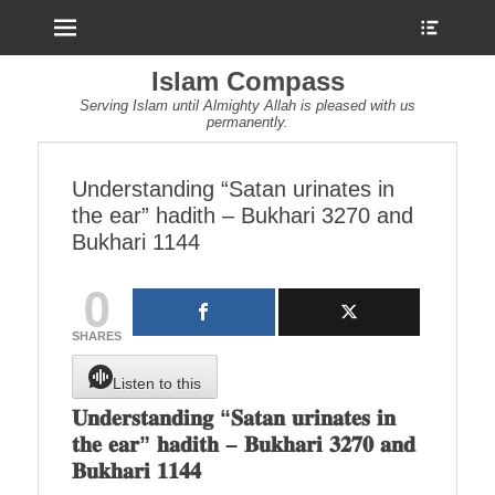
Menu
Show
Heade
Sideb
Islam Compass
Conte
Serving Islam until Almighty Allah is pleased with us
permanently.
Understanding “Satan urinates in
the ear” hadith – Bukhari 3270 and
Bukhari 1144
0
SHARES
Listen to this
𝐔𝐧𝐝𝐞𝐫𝐬𝐭𝐚𝐧𝐝𝐢𝐧𝐠 “𝐒𝐚𝐭𝐚𝐧 𝐮𝐫𝐢𝐧𝐚𝐭𝐞𝐬 𝐢𝐧
𝐭𝐡𝐞 𝐞𝐚𝐫” 𝐡𝐚𝐝𝐢𝐭𝐡 – 𝐁𝐮𝐤𝐡𝐚𝐫𝐢 𝟑𝟐𝟕𝟎 𝐚𝐧𝐝
𝐁𝐮𝐤𝐡𝐚𝐫𝐢 𝟏𝟏𝟒𝟒