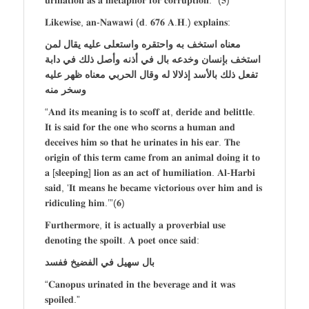
𝐋𝐢𝐤𝐞𝐰𝐢𝐬𝐞, 𝐚𝐧-𝐍𝐚𝐰𝐚𝐰𝐢 (𝐝. 𝟔𝟕𝟔 𝐀.𝐇.) 𝐞𝐱𝐩𝐥𝐚𝐢𝐧𝐬:
معناه استخف به واحتقره واستعلى عليه يقال لمن
استخف بإنسان وخدعه بال في أذنه وأصل ذلك في دابة
تفعل ذلك بالأسد إذلالا له وقال الحربي معناه ظهر عليه
وسخر منه
“𝐀𝐧𝐝 𝐢𝐭𝐬 𝐦𝐞𝐚𝐧𝐢𝐧𝐠 𝐢𝐬 𝐭𝐨 𝐬𝐜𝐨𝐟𝐟 𝐚𝐭, 𝐝𝐞𝐫𝐢𝐝𝐞 𝐚𝐧𝐝 𝐛𝐞𝐥𝐢𝐭𝐭𝐥𝐞.
𝐈𝐭 𝐢𝐬 𝐬𝐚𝐢𝐝 𝐟𝐨𝐫 𝐭𝐡𝐞 𝐨𝐧𝐞 𝐰𝐡𝐨 𝐬𝐜𝐨𝐫𝐧𝐬 𝐚 𝐡𝐮𝐦𝐚𝐧 𝐚𝐧𝐝
𝐝𝐞𝐜𝐞𝐢𝐯𝐞𝐬 𝐡𝐢𝐦 𝐬𝐨 𝐭𝐡𝐚𝐭 𝐡𝐞 𝐮𝐫𝐢𝐧𝐚𝐭𝐞𝐬 𝐢𝐧 𝐡𝐢𝐬 𝐞𝐚𝐫. 𝐓𝐡𝐞
𝐨𝐫𝐢𝐠𝐢𝐧 𝐨𝐟 𝐭𝐡𝐢𝐬 𝐭𝐞𝐫𝐦 𝐜𝐚𝐦𝐞 𝐟𝐫𝐨𝐦 𝐚𝐧 𝐚𝐧𝐢𝐦𝐚𝐥 𝐝𝐨𝐢𝐧𝐠 𝐢𝐭 𝐭𝐨
𝐚 [𝐬𝐥𝐞𝐞𝐩𝐢𝐧𝐠] 𝐥𝐢𝐨𝐧 𝐚𝐬 𝐚𝐧 𝐚𝐜𝐭 𝐨𝐟 𝐡𝐮𝐦𝐢𝐥𝐢𝐚𝐭𝐢𝐨𝐧. 𝐀𝐥-𝐇𝐚𝐫𝐛𝐢
𝐬𝐚𝐢𝐝, ‘𝐈𝐭 𝐦𝐞𝐚𝐧𝐬 𝐡𝐞 𝐛𝐞𝐜𝐚𝐦𝐞 𝐯𝐢𝐜𝐭𝐨𝐫𝐢𝐨𝐮𝐬 𝐨𝐯𝐞𝐫 𝐡𝐢𝐦 𝐚𝐧𝐝 𝐢𝐬
𝐫𝐢𝐝𝐢𝐜𝐮𝐥𝐢𝐧𝐠 𝐡𝐢𝐦.’”(𝟔)
𝐅𝐮𝐫𝐭𝐡𝐞𝐫𝐦𝐨𝐫𝐞, 𝐢𝐭 𝐢𝐬 𝐚𝐜𝐭𝐮𝐚𝐥𝐥𝐲 𝐚 𝐩𝐫𝐨𝐯𝐞𝐫𝐛𝐢𝐚𝐥 𝐮𝐬𝐞
𝐝𝐞𝐧𝐨𝐭𝐢𝐧𝐠 𝐭𝐡𝐞 𝐬𝐩𝐨𝐢𝐥𝐭. 𝐀 𝐩𝐨𝐞𝐭 𝐨𝐧𝐜𝐞 𝐬𝐚𝐢𝐝:
بال سهيل في الفضيخ ففسد
“𝐂𝐚𝐧𝐨𝐩𝐮𝐬 𝐮𝐫𝐢𝐧𝐚𝐭𝐞𝐝 𝐢𝐧 𝐭𝐡𝐞 𝐛𝐞𝐯𝐞𝐫𝐚𝐠𝐞 𝐚𝐧𝐝 𝐢𝐭 𝐰𝐚𝐬
𝐬𝐩𝐨𝐢𝐥𝐞𝐝.”