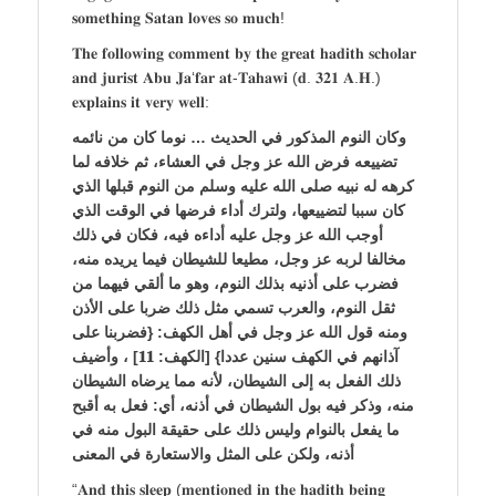
𝐬𝐨𝐦𝐞𝐭𝐡𝐢𝐧𝐠 𝐒𝐚𝐭𝐚𝐧 𝐥𝐨𝐯𝐞𝐬 𝐬𝐨 𝐦𝐮𝐜𝐡!
𝐓𝐡𝐞 𝐟𝐨𝐥𝐥𝐨𝐰𝐢𝐧𝐠 𝐜𝐨𝐦𝐦𝐞𝐧𝐭 𝐛𝐲 𝐭𝐡𝐞 𝐠𝐫𝐞𝐚𝐭 𝐡𝐚𝐝𝐢𝐭𝐡 𝐬𝐜𝐡𝐨𝐥𝐚𝐫
𝐚𝐧𝐝 𝐣𝐮𝐫𝐢𝐬𝐭 𝐀𝐛𝐮 𝐉𝐚‘𝐟𝐚𝐫 𝐚𝐭-𝐓𝐚𝐡𝐚𝐰𝐢 (𝐝. 𝟑𝟐𝟏 𝐀.𝐇.)
𝐞𝐱𝐩𝐥𝐚𝐢𝐧𝐬 𝐢𝐭 𝐯𝐞𝐫𝐲 𝐰𝐞𝐥𝐥:
وكان النوم المذكور في الحديث … نوما كان من نائمه
تضييعه فرض الله عز وجل في العشاء، ثم خلافه لما
كرهه له نبيه صلى الله عليه وسلم من النوم قبلها الذي
كان سببا لتضييعها، ولترك أداء فرضها في الوقت الذي
أوجب الله عز وجل عليه أداءه فيه، فكان في ذلك
مخالفا لربه عز وجل، مطيعا للشيطان فيما يريده منه،
فضرب على أذنيه بذلك النوم، وهو ما ألقي فيهما من
ثقل النوم، والعرب تسمي مثل ذلك ضربا على الأذن
ومنه قول الله عز وجل في أهل الكهف: {فضربنا على
آذانهم في الكهف سنين عددا} [الكهف: 𝟏𝟏] ، وأضيف
ذلك الفعل به إلى الشيطان، لأنه مما يرضاه الشيطان
منه، وذكر فيه بول الشيطان في أذنه، أي: فعل به أقبح
ما يفعل بالنوام وليس ذلك على حقيقة البول منه في
أذنه، ولكن على المثل والاستعارة في المعنى
“𝐀𝐧𝐝 𝐭𝐡𝐢𝐬 𝐬𝐥𝐞𝐞𝐩 (𝐦𝐞𝐧𝐭𝐢𝐨𝐧𝐞𝐝 𝐢𝐧 𝐭𝐡𝐞 𝐡𝐚𝐝𝐢𝐭𝐡 𝐛𝐞𝐢𝐧𝐠