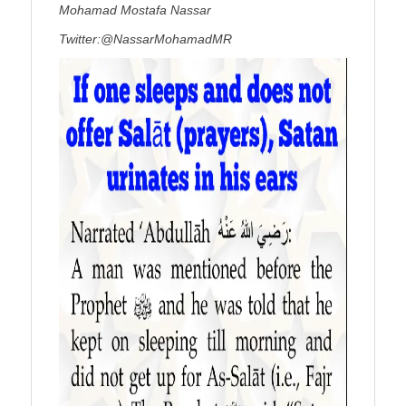
Mohamad Mostafa Nassar
Twitter:@NassarMohamadMR