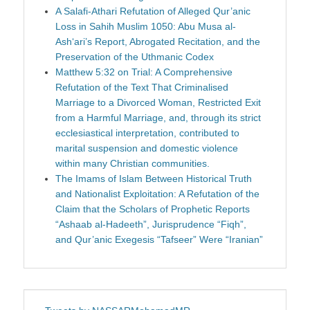
A Salafi-Athari Refutation of Alleged Qur’anic
Loss in Sahih Muslim 1050: Abu Musa al-
Ash‘ari’s Report, Abrogated Recitation, and the
Preservation of the Uthmanic Codex
Matthew 5:32 on Trial: A Comprehensive
Refutation of the Text That Criminalised
Marriage to a Divorced Woman, Restricted Exit
from a Harmful Marriage, and, through its strict
ecclesiastical interpretation, contributed to
marital suspension and domestic violence
within many Christian communities.
The Imams of Islam Between Historical Truth
and Nationalist Exploitation: A Refutation of the
Claim that the Scholars of Prophetic Reports
“Ashaab al-Hadeeth”, Jurisprudence “Fiqh”,
and Qur’anic Exegesis “Tafseer” Were “Iranian”