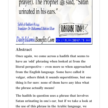
𝐀𝐛𝐬𝐭𝐫𝐚𝐜𝐭
𝐎𝐧𝐜𝐞 𝐚𝐠𝐚𝐢𝐧, 𝐰𝐞 𝐜𝐨𝐦𝐞 𝐚𝐜𝐫𝐨𝐬𝐬 𝐚 𝐡𝐚𝐝𝐢𝐭𝐡 𝐭𝐡𝐚𝐭 𝐬𝐞𝐞𝐦𝐬 𝐭𝐨
𝐡𝐚𝐯𝐞 𝐚𝐧 ‘𝐨𝐝𝐝’ 𝐩𝐡𝐫𝐚𝐬𝐢𝐧𝐠 𝐰𝐡𝐞𝐧 𝐥𝐨𝐨𝐤𝐞𝐝 𝐚𝐭 𝐟𝐫𝐨𝐦 𝐭𝐡𝐞
𝐥𝐢𝐭𝐞𝐫𝐚𝐥 𝐩𝐞𝐫𝐬𝐩𝐞𝐜𝐭𝐢𝐯𝐞 – 𝐞𝐯𝐞𝐧 𝐦𝐨𝐫𝐞 𝐬𝐨 𝐰𝐡𝐞𝐧 𝐚𝐩𝐩𝐫𝐨𝐚𝐜𝐡𝐞𝐝
𝐟𝐫𝐨𝐦 𝐭𝐡𝐞 𝐄𝐧𝐠𝐥𝐢𝐬𝐡 𝐥𝐚𝐧𝐠𝐮𝐚𝐠𝐞. 𝐒𝐨𝐦𝐞 𝐡𝐚𝐯𝐞 𝐜𝐚𝐥𝐥𝐞𝐝 𝐢𝐭
𝐯𝐮𝐥𝐠𝐚𝐫, 𝐨𝐭𝐡𝐞𝐫𝐬 𝐭𝐡𝐢𝐧𝐤 𝐢𝐭 𝐬𝐨𝐮𝐧𝐝𝐬 𝐬𝐮𝐩𝐞𝐫𝐬𝐭𝐢𝐭𝐢𝐨𝐮𝐬, 𝐛𝐮𝐭 𝐨𝐧𝐞
𝐭𝐡𝐢𝐧𝐠 𝐢𝐬 𝐟𝐨𝐫 𝐬𝐮𝐫𝐞: 𝐧𝐨𝐧𝐞 𝐨𝐟 𝐭𝐡𝐞𝐦 𝐡𝐚𝐯𝐞 𝐚𝐧𝐲 𝐢𝐝𝐞𝐚 𝐰𝐡𝐚𝐭
𝐭𝐡𝐞 𝐩𝐡𝐫𝐚𝐬𝐞 𝐚𝐜𝐭𝐮𝐚𝐥𝐥𝐲 𝐦𝐞𝐚𝐧𝐬!
𝐓𝐡𝐞 𝐡𝐚𝐝𝐢𝐭𝐡 𝐢𝐧 𝐪𝐮𝐞𝐬𝐭𝐢𝐨𝐧 𝐮𝐬𝐞𝐬 𝐚 𝐩𝐡𝐫𝐚𝐬𝐞 𝐭𝐡𝐚𝐭 𝐢𝐧𝐯𝐨𝐥𝐯𝐞𝐬
𝐒𝐚𝐭𝐚𝐧 𝐮𝐫𝐢𝐧𝐚𝐭𝐢𝐧𝐠 𝐢𝐧 𝐨𝐧𝐞’𝐬 𝐞𝐚𝐫, 𝐛𝐮𝐭 𝐢𝐟 𝐰𝐞 𝐭𝐚𝐤𝐞 𝐚 𝐥𝐨𝐨𝐤 𝐚𝐭
𝐭𝐡𝐞 𝐮𝐬𝐞 𝐨𝐟 𝐭𝐡𝐢𝐬 𝐩𝐡𝐫𝐚𝐬𝐞 𝐢𝐧 𝐭𝐡𝐞 𝐀𝐫𝐚𝐛𝐢𝐜 𝐥𝐚𝐧𝐠𝐮𝐚𝐠𝐞, 𝐰𝐞