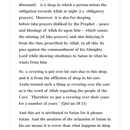
𝐝𝐢𝐬𝐜𝐮𝐬𝐬𝐞𝐝)…𝐢𝐬 𝐚 𝐬𝐥𝐞𝐞𝐩 𝐢𝐧 𝐰𝐡𝐢𝐜𝐡 𝐚 𝐩𝐞𝐫𝐬𝐨𝐧 𝐦𝐢𝐬𝐬𝐞𝐬 𝐭𝐡𝐞
𝐨𝐛𝐥𝐢𝐠𝐚𝐭𝐢𝐨𝐧 𝐭𝐨𝐰𝐚𝐫𝐝𝐬 𝐀𝐥𝐥𝐚𝐡 𝐚𝐭 𝐧𝐢𝐠𝐡𝐭 (𝐢.𝐞. 𝐨𝐛𝐥𝐢𝐠𝐚𝐭𝐨𝐫𝐲
𝐩𝐫𝐚𝐲𝐞𝐫𝐬). 𝐌𝐨𝐫𝐞𝐨𝐯𝐞𝐫, 𝐢𝐭 𝐢𝐬 𝐚𝐥𝐬𝐨 𝐟𝐨𝐫 𝐬𝐥𝐞𝐞𝐩𝐢𝐧𝐠
𝐛𝐞𝐟𝐨𝐫𝐞 𝐢𝐬𝐡𝐚 𝐩𝐫𝐚𝐲𝐞𝐫𝐬 𝐝𝐢𝐬𝐥𝐢𝐤𝐞𝐝 𝐛𝐲 𝐭𝐡𝐞 𝐏𝐫𝐨𝐩𝐡𝐞𝐭 – 𝐩𝐞𝐚𝐜𝐞
𝐚𝐧𝐝 𝐛𝐥𝐞𝐬𝐬𝐢𝐧𝐠𝐬 𝐨𝐟 𝐀𝐥𝐥𝐚𝐡 𝐛𝐞 𝐮𝐩𝐨𝐧 𝐡𝐢𝐦 – 𝐰𝐡𝐢𝐜𝐡 𝐜𝐚𝐮𝐬𝐞𝐬
𝐭𝐡𝐞 𝐦𝐢𝐬𝐬𝐢𝐧𝐠 (𝐨𝐟 𝐢𝐬𝐡𝐚 𝐩𝐫𝐚𝐲𝐞𝐫𝐬) 𝐚𝐧𝐝 𝐚𝐥𝐬𝐨 𝐝𝐞𝐥𝐚𝐲𝐢𝐧𝐠 𝐢𝐭
𝐟𝐫𝐨𝐦 𝐭𝐡𝐞 𝐭𝐢𝐦𝐞 𝐩𝐫𝐞𝐬𝐜𝐫𝐢𝐛𝐞𝐝 𝐛𝐲 𝐀𝐥𝐥𝐚𝐡; 𝐢𝐧 𝐚𝐥𝐥 𝐭𝐡𝐢𝐬, 𝐡𝐞
𝐠𝐨𝐞𝐬 𝐚𝐠𝐚𝐢𝐧𝐬𝐭 𝐭𝐡𝐞 𝐜𝐨𝐦𝐦𝐚𝐧𝐝𝐦𝐞𝐧𝐭 𝐨𝐟 𝐡𝐢𝐬 𝐀𝐥𝐦𝐢𝐠𝐡𝐭𝐲
𝐋𝐨𝐫𝐝 𝐰𝐡𝐢𝐥𝐞 𝐬𝐡𝐨𝐰𝐢𝐧𝐠 𝐨𝐛𝐞𝐝𝐢𝐞𝐧𝐜𝐞 𝐭𝐨 𝐒𝐚𝐭𝐚𝐧 𝐢𝐧 𝐰𝐡𝐚𝐭 𝐡𝐞
𝐰𝐚𝐧𝐭𝐬 𝐟𝐫𝐨𝐦 𝐡𝐢𝐦.
𝐒𝐨, 𝐚 𝐜𝐨𝐯𝐞𝐫𝐢𝐧𝐠 𝐢𝐬 𝐩𝐮𝐭 𝐨𝐯𝐞𝐫 𝐡𝐢𝐬 𝐞𝐚𝐫𝐬 𝐝𝐮𝐞 𝐭𝐨 𝐭𝐡𝐢𝐬 𝐬𝐥𝐞𝐞𝐩,
𝐚𝐧𝐝 𝐢𝐭 𝐢𝐬 𝐟𝐫𝐨𝐦 𝐭𝐡𝐞 𝐚𝐟𝐟𝐥𝐢𝐜𝐭𝐢𝐨𝐧 𝐨𝐟 𝐬𝐥𝐞𝐞𝐩 𝐢𝐧 𝐡𝐢𝐬 𝐞𝐚𝐫𝐬.
𝐀𝐫𝐚𝐛𝐬 𝐭𝐞𝐫𝐦𝐞𝐝 𝐬𝐮𝐜𝐡 𝐚 𝐭𝐡𝐢𝐧𝐠 𝐚𝐬 𝐜𝐨𝐯𝐞𝐫𝐢𝐧𝐠 𝐨𝐯𝐞𝐫 𝐭𝐡𝐞 𝐞𝐚𝐫𝐬
𝐚𝐬 𝐢𝐬 𝐭𝐡𝐞 𝐰𝐨𝐫𝐝 𝐨𝐟 𝐀𝐥𝐥𝐚𝐡 𝐫𝐞𝐠𝐚𝐫𝐝𝐢𝐧𝐠 𝐭𝐡𝐞 𝐩𝐞𝐨𝐩𝐥𝐞 𝐨𝐟 𝐭𝐡𝐞
𝐂𝐚𝐯𝐞, “𝐓𝐡𝐞𝐫𝐞𝐟𝐨𝐫𝐞 𝐰𝐞 𝐩𝐮𝐭 𝐚 𝐜𝐨𝐯𝐞𝐫𝐢𝐧𝐠 𝐨𝐯𝐞𝐫 𝐭𝐡𝐞𝐢𝐫 𝐲𝐞𝐚𝐫𝐬
𝐟𝐨𝐫 𝐚 𝐧𝐮𝐦𝐛𝐞𝐫 𝐨𝐟 𝐲𝐞𝐚𝐫𝐬.” (𝐐𝐮𝐫’𝐚𝐧 𝟏𝟖:𝟏𝟏)
𝐀𝐧𝐝 𝐭𝐡𝐢𝐬 𝐚𝐜𝐭 𝐢𝐬 𝐚𝐭𝐭𝐫𝐢𝐛𝐮𝐭𝐞𝐝 𝐭𝐨 𝐒𝐚𝐭𝐚𝐧 𝐟𝐨𝐫 𝐢𝐭 𝐩𝐥𝐞𝐚𝐬𝐞𝐬
𝐒𝐚𝐭𝐚𝐧. 𝐀𝐧𝐝 𝐭𝐡𝐞 𝐦𝐞𝐧𝐭𝐢𝐨𝐧 𝐨𝐟 𝐭𝐡𝐞 𝐮𝐫𝐢𝐧𝐚𝐭𝐢𝐨𝐧 𝐨𝐟 𝐒𝐚𝐭𝐚𝐧 𝐢𝐧
𝐡𝐢𝐬 𝐞𝐚𝐫 𝐦𝐞𝐚𝐧𝐬 𝐢𝐭 𝐢𝐬 𝐰𝐨𝐫𝐬𝐞 𝐭𝐡𝐚𝐧 𝐰𝐡𝐚𝐭 𝐡𝐚𝐩𝐩𝐞𝐧𝐬 𝐢𝐧 𝐬𝐥𝐞𝐞𝐩