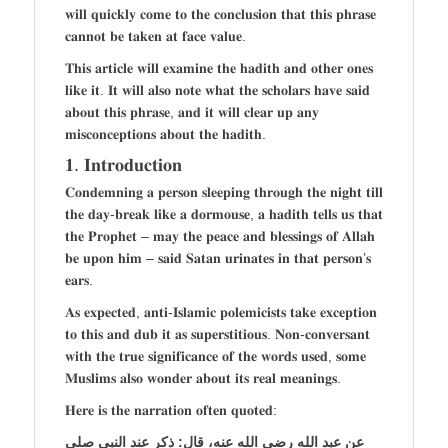
𝐰𝐢𝐥𝐥 𝐪𝐮𝐢𝐜𝐤𝐥𝐲 𝐜𝐨𝐦𝐞 𝐭𝐨 𝐭𝐡𝐞 𝐜𝐨𝐧𝐜𝐥𝐮𝐬𝐢𝐨𝐧 𝐭𝐡𝐚𝐭 𝐭𝐡𝐢𝐬 𝐩𝐡𝐫𝐚𝐬𝐞
𝐜𝐚𝐧𝐧𝐨𝐭 𝐛𝐞 𝐭𝐚𝐤𝐞𝐧 𝐚𝐭 𝐟𝐚𝐜𝐞 𝐯𝐚𝐥𝐮𝐞.
𝐓𝐡𝐢𝐬 𝐚𝐫𝐭𝐢𝐜𝐥𝐞 𝐰𝐢𝐥𝐥 𝐞𝐱𝐚𝐦𝐢𝐧𝐞 𝐭𝐡𝐞 𝐡𝐚𝐝𝐢𝐭𝐡 𝐚𝐧𝐝 𝐨𝐭𝐡𝐞𝐫 𝐨𝐧𝐞𝐬
𝐥𝐢𝐤𝐞 𝐢𝐭. 𝐈𝐭 𝐰𝐢𝐥𝐥 𝐚𝐥𝐬𝐨 𝐧𝐨𝐭𝐞 𝐰𝐡𝐚𝐭 𝐭𝐡𝐞 𝐬𝐜𝐡𝐨𝐥𝐚𝐫𝐬 𝐡𝐚𝐯𝐞 𝐬𝐚𝐢𝐝
𝐚𝐛𝐨𝐮𝐭 𝐭𝐡𝐢𝐬 𝐩𝐡𝐫𝐚𝐬𝐞, 𝐚𝐧𝐝 𝐢𝐭 𝐰𝐢𝐥𝐥 𝐜𝐥𝐞𝐚𝐫 𝐮𝐩 𝐚𝐧𝐲
𝐦𝐢𝐬𝐜𝐨𝐧𝐜𝐞𝐩𝐭𝐢𝐨𝐧𝐬 𝐚𝐛𝐨𝐮𝐭 𝐭𝐡𝐞 𝐡𝐚𝐝𝐢𝐭𝐡.
𝟏. 𝐈𝐧𝐭𝐫𝐨𝐝𝐮𝐜𝐭𝐢𝐨𝐧
𝐂𝐨𝐧𝐝𝐞𝐦𝐧𝐢𝐧𝐠 𝐚 𝐩𝐞𝐫𝐬𝐨𝐧 𝐬𝐥𝐞𝐞𝐩𝐢𝐧𝐠 𝐭𝐡𝐫𝐨𝐮𝐠𝐡 𝐭𝐡𝐞 𝐧𝐢𝐠𝐡𝐭 𝐭𝐢𝐥𝐥
𝐭𝐡𝐞 𝐝𝐚𝐲-𝐛𝐫𝐞𝐚𝐤 𝐥𝐢𝐤𝐞 𝐚 𝐝𝐨𝐫𝐦𝐨𝐮𝐬𝐞, 𝐚 𝐡𝐚𝐝𝐢𝐭𝐡 𝐭𝐞𝐥𝐥𝐬 𝐮𝐬 𝐭𝐡𝐚𝐭
𝐭𝐡𝐞 𝐏𝐫𝐨𝐩𝐡𝐞𝐭 – 𝐦𝐚𝐲 𝐭𝐡𝐞 𝐩𝐞𝐚𝐜𝐞 𝐚𝐧𝐝 𝐛𝐥𝐞𝐬𝐬𝐢𝐧𝐠𝐬 𝐨𝐟 𝐀𝐥𝐥𝐚𝐡
𝐛𝐞 𝐮𝐩𝐨𝐧 𝐡𝐢𝐦 – 𝐬𝐚𝐢𝐝 𝐒𝐚𝐭𝐚𝐧 𝐮𝐫𝐢𝐧𝐚𝐭𝐞𝐬 𝐢𝐧 𝐭𝐡𝐚𝐭 𝐩𝐞𝐫𝐬𝐨𝐧’𝐬
𝐞𝐚𝐫𝐬.
𝐀𝐬 𝐞𝐱𝐩𝐞𝐜𝐭𝐞𝐝, 𝐚𝐧𝐭𝐢-𝐈𝐬𝐥𝐚𝐦𝐢𝐜 𝐩𝐨𝐥𝐞𝐦𝐢𝐜𝐢𝐬𝐭𝐬 𝐭𝐚𝐤𝐞 𝐞𝐱𝐜𝐞𝐩𝐭𝐢𝐨𝐧
𝐭𝐨 𝐭𝐡𝐢𝐬 𝐚𝐧𝐝 𝐝𝐮𝐛 𝐢𝐭 𝐚𝐬 𝐬𝐮𝐩𝐞𝐫𝐬𝐭𝐢𝐭𝐢𝐨𝐮𝐬. 𝐍𝐨𝐧-𝐜𝐨𝐧𝐯𝐞𝐫𝐬𝐚𝐧𝐭
𝐰𝐢𝐭𝐡 𝐭𝐡𝐞 𝐭𝐫𝐮𝐞 𝐬𝐢𝐠𝐧𝐢𝐟𝐢𝐜𝐚𝐧𝐜𝐞 𝐨𝐟 𝐭𝐡𝐞 𝐰𝐨𝐫𝐝𝐬 𝐮𝐬𝐞𝐝, 𝐬𝐨𝐦𝐞
𝐌𝐮𝐬𝐥𝐢𝐦𝐬 𝐚𝐥𝐬𝐨 𝐰𝐨𝐧𝐝𝐞𝐫 𝐚𝐛𝐨𝐮𝐭 𝐢𝐭𝐬 𝐫𝐞𝐚𝐥 𝐦𝐞𝐚𝐧𝐢𝐧𝐠𝐬.
𝐇𝐞𝐫𝐞 𝐢𝐬 𝐭𝐡𝐞 𝐧𝐚𝐫𝐫𝐚𝐭𝐢𝐨𝐧 𝐨𝐟𝐭𝐞𝐧 𝐪𝐮𝐨𝐭𝐞𝐝:
عن عبد الله رضي الله عنه، قال: ذكر عند النبي صلى