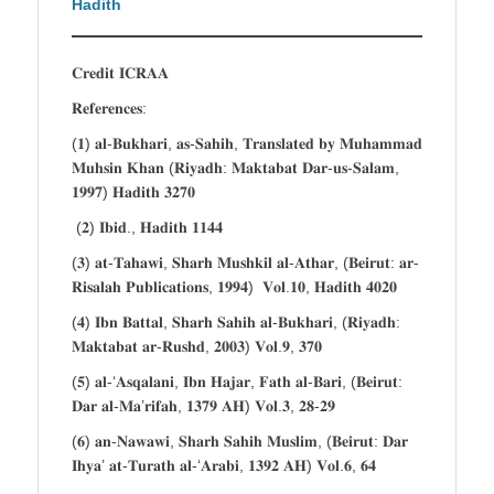
Hadith
𝐂𝐫𝐞𝐝𝐢𝐭 𝐈𝐂𝐑𝐀𝐀
𝐑𝐞𝐟𝐞𝐫𝐞𝐧𝐜𝐞𝐬:
(𝟏) 𝐚𝐥-𝐁𝐮𝐤𝐡𝐚𝐫𝐢, 𝐚𝐬-𝐒𝐚𝐡𝐢𝐡, 𝐓𝐫𝐚𝐧𝐬𝐥𝐚𝐭𝐞𝐝 𝐛𝐲 𝐌𝐮𝐡𝐚𝐦𝐦𝐚𝐝
𝐌𝐮𝐡𝐬𝐢𝐧 𝐊𝐡𝐚𝐧 (𝐑𝐢𝐲𝐚𝐝𝐡: 𝐌𝐚𝐤𝐭𝐚𝐛𝐚𝐭 𝐃𝐚𝐫-𝐮𝐬-𝐒𝐚𝐥𝐚𝐦,
𝟏𝟗𝟗𝟕) 𝐇𝐚𝐝𝐢𝐭𝐡 𝟑𝟐𝟕𝟎
(𝟐) 𝐈𝐛𝐢𝐝., 𝐇𝐚𝐝𝐢𝐭𝐡 𝟏𝟏𝟒𝟒
(𝟑) 𝐚𝐭-𝐓𝐚𝐡𝐚𝐰𝐢, 𝐒𝐡𝐚𝐫𝐡 𝐌𝐮𝐬𝐡𝐤𝐢𝐥 𝐚𝐥-𝐀𝐭𝐡𝐚𝐫, (𝐁𝐞𝐢𝐫𝐮𝐭: 𝐚𝐫-
𝐑𝐢𝐬𝐚𝐥𝐚𝐡 𝐏𝐮𝐛𝐥𝐢𝐜𝐚𝐭𝐢𝐨𝐧𝐬, 𝟏𝟗𝟗𝟒) 𝐕𝐨𝐥.𝟏𝟎, 𝐇𝐚𝐝𝐢𝐭𝐡 𝟒𝟎𝟐𝟎
(𝟒) 𝐈𝐛𝐧 𝐁𝐚𝐭𝐭𝐚𝐥, 𝐒𝐡𝐚𝐫𝐡 𝐒𝐚𝐡𝐢𝐡 𝐚𝐥-𝐁𝐮𝐤𝐡𝐚𝐫𝐢, (𝐑𝐢𝐲𝐚𝐝𝐡:
𝐌𝐚𝐤𝐭𝐚𝐛𝐚𝐭 𝐚𝐫-𝐑𝐮𝐬𝐡𝐝, 𝟐𝟎𝟎𝟑) 𝐕𝐨𝐥.𝟗, 𝟑𝟕𝟎
(𝟓) 𝐚𝐥-‘𝐀𝐬𝐪𝐚𝐥𝐚𝐧𝐢, 𝐈𝐛𝐧 𝐇𝐚𝐣𝐚𝐫, 𝐅𝐚𝐭𝐡 𝐚𝐥-𝐁𝐚𝐫𝐢, (𝐁𝐞𝐢𝐫𝐮𝐭:
𝐃𝐚𝐫 𝐚𝐥-𝐌𝐚’𝐫𝐢𝐟𝐚𝐡, 𝟏𝟑𝟕𝟗 𝐀𝐇) 𝐕𝐨𝐥.𝟑, 𝟐𝟖-𝟐𝟗
(𝟔) 𝐚𝐧-𝐍𝐚𝐰𝐚𝐰𝐢, 𝐒𝐡𝐚𝐫𝐡 𝐒𝐚𝐡𝐢𝐡 𝐌𝐮𝐬𝐥𝐢𝐦, (𝐁𝐞𝐢𝐫𝐮𝐭: 𝐃𝐚𝐫
𝐈𝐡𝐲𝐚’ 𝐚𝐭-𝐓𝐮𝐫𝐚𝐭𝐡 𝐚𝐥-‘𝐀𝐫𝐚𝐛𝐢, 𝟏𝟑𝟗𝟐 𝐀𝐇) 𝐕𝐨𝐥.𝟔, 𝟔𝟒