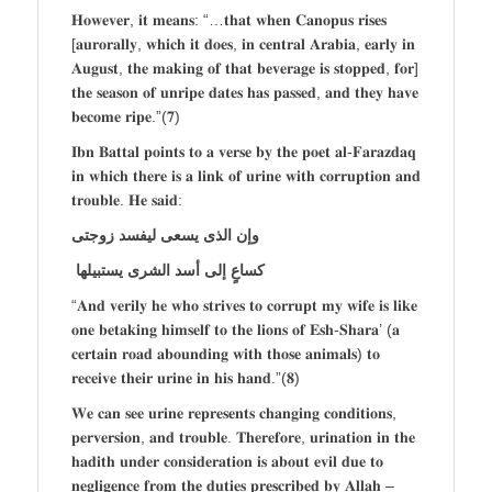
𝐇𝐨𝐰𝐞𝐯𝐞𝐫, 𝐢𝐭 𝐦𝐞𝐚𝐧𝐬: “…𝐭𝐡𝐚𝐭 𝐰𝐡𝐞𝐧 𝐂𝐚𝐧𝐨𝐩𝐮𝐬 𝐫𝐢𝐬𝐞𝐬
[𝐚𝐮𝐫𝐨𝐫𝐚𝐥𝐥𝐲, 𝐰𝐡𝐢𝐜𝐡 𝐢𝐭 𝐝𝐨𝐞𝐬, 𝐢𝐧 𝐜𝐞𝐧𝐭𝐫𝐚𝐥 𝐀𝐫𝐚𝐛𝐢𝐚, 𝐞𝐚𝐫𝐥𝐲 𝐢𝐧
𝐀𝐮𝐠𝐮𝐬𝐭, 𝐭𝐡𝐞 𝐦𝐚𝐤𝐢𝐧𝐠 𝐨𝐟 𝐭𝐡𝐚𝐭 𝐛𝐞𝐯𝐞𝐫𝐚𝐠𝐞 𝐢𝐬 𝐬𝐭𝐨𝐩𝐩𝐞𝐝, 𝐟𝐨𝐫]
𝐭𝐡𝐞 𝐬𝐞𝐚𝐬𝐨𝐧 𝐨𝐟 𝐮𝐧𝐫𝐢𝐩𝐞 𝐝𝐚𝐭𝐞𝐬 𝐡𝐚𝐬 𝐩𝐚𝐬𝐬𝐞𝐝, 𝐚𝐧𝐝 𝐭𝐡𝐞𝐲 𝐡𝐚𝐯𝐞
𝐛𝐞𝐜𝐨𝐦𝐞 𝐫𝐢𝐩𝐞.”(𝟕)
𝐈𝐛𝐧 𝐁𝐚𝐭𝐭𝐚𝐥 𝐩𝐨𝐢𝐧𝐭𝐬 𝐭𝐨 𝐚 𝐯𝐞𝐫𝐬𝐞 𝐛𝐲 𝐭𝐡𝐞 𝐩𝐨𝐞𝐭 𝐚𝐥-𝐅𝐚𝐫𝐚𝐳𝐝𝐚𝐪
𝐢𝐧 𝐰𝐡𝐢𝐜𝐡 𝐭𝐡𝐞𝐫𝐞 𝐢𝐬 𝐚 𝐥𝐢𝐧𝐤 𝐨𝐟 𝐮𝐫𝐢𝐧𝐞 𝐰𝐢𝐭𝐡 𝐜𝐨𝐫𝐫𝐮𝐩𝐭𝐢𝐨𝐧 𝐚𝐧𝐝
𝐭𝐫𝐨𝐮𝐛𝐥𝐞. 𝐇𝐞 𝐬𝐚𝐢𝐝:
وإن الذى يسعى ليفسد زوجتى
كساعٍ إلى أسد الشرى يستبيلها
“𝐀𝐧𝐝 𝐯𝐞𝐫𝐢𝐥𝐲 𝐡𝐞 𝐰𝐡𝐨 𝐬𝐭𝐫𝐢𝐯𝐞𝐬 𝐭𝐨 𝐜𝐨𝐫𝐫𝐮𝐩𝐭 𝐦𝐲 𝐰𝐢𝐟𝐞 𝐢𝐬 𝐥𝐢𝐤𝐞
𝐨𝐧𝐞 𝐛𝐞𝐭𝐚𝐤𝐢𝐧𝐠 𝐡𝐢𝐦𝐬𝐞𝐥𝐟 𝐭𝐨 𝐭𝐡𝐞 𝐥𝐢𝐨𝐧𝐬 𝐨𝐟 𝐄𝐬𝐡-𝐒𝐡𝐚𝐫𝐚’ (𝐚
𝐜𝐞𝐫𝐭𝐚𝐢𝐧 𝐫𝐨𝐚𝐝 𝐚𝐛𝐨𝐮𝐧𝐝𝐢𝐧𝐠 𝐰𝐢𝐭𝐡 𝐭𝐡𝐨𝐬𝐞 𝐚𝐧𝐢𝐦𝐚𝐥𝐬) 𝐭𝐨
𝐫𝐞𝐜𝐞𝐢𝐯𝐞 𝐭𝐡𝐞𝐢𝐫 𝐮𝐫𝐢𝐧𝐞 𝐢𝐧 𝐡𝐢𝐬 𝐡𝐚𝐧𝐝.”(𝟖)
𝐖𝐞 𝐜𝐚𝐧 𝐬𝐞𝐞 𝐮𝐫𝐢𝐧𝐞 𝐫𝐞𝐩𝐫𝐞𝐬𝐞𝐧𝐭𝐬 𝐜𝐡𝐚𝐧𝐠𝐢𝐧𝐠 𝐜𝐨𝐧𝐝𝐢𝐭𝐢𝐨𝐧𝐬,
𝐩𝐞𝐫𝐯𝐞𝐫𝐬𝐢𝐨𝐧, 𝐚𝐧𝐝 𝐭𝐫𝐨𝐮𝐛𝐥𝐞. 𝐓𝐡𝐞𝐫𝐞𝐟𝐨𝐫𝐞, 𝐮𝐫𝐢𝐧𝐚𝐭𝐢𝐨𝐧 𝐢𝐧 𝐭𝐡𝐞
𝐡𝐚𝐝𝐢𝐭𝐡 𝐮𝐧𝐝𝐞𝐫 𝐜𝐨𝐧𝐬𝐢𝐝𝐞𝐫𝐚𝐭𝐢𝐨𝐧 𝐢𝐬 𝐚𝐛𝐨𝐮𝐭 𝐞𝐯𝐢𝐥 𝐝𝐮𝐞 𝐭𝐨
𝐧𝐞𝐠𝐥𝐢𝐠𝐞𝐧𝐜𝐞 𝐟𝐫𝐨𝐦 𝐭𝐡𝐞 𝐝𝐮𝐭𝐢𝐞𝐬 𝐩𝐫𝐞𝐬𝐜𝐫𝐢𝐛𝐞𝐝 𝐛𝐲 𝐀𝐥𝐥𝐚𝐡 –