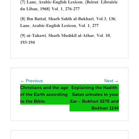
(𝟕) 𝐋𝐚𝐧𝐞, 𝐀𝐫𝐚𝐛𝐢𝐜-𝐄𝐧𝐠𝐥𝐢𝐬𝐡 𝐋𝐞𝐱𝐢𝐜𝐨𝐧, (𝐁𝐞𝐢𝐫𝐮𝐭: 𝐋𝐢𝐛𝐫𝐚𝐢𝐫𝐢𝐞
𝐝𝐮 𝐋𝐢𝐛𝐚𝐧, 𝟏𝟗𝟔𝟖) 𝐕𝐨𝐥. 𝟏, 𝟐𝟕𝟔-𝟐𝟕𝟕
(𝟖) 𝐈𝐛𝐧 𝐁𝐚𝐭𝐭𝐚𝐥, 𝐒𝐡𝐚𝐫𝐡 𝐒𝐚𝐡𝐢𝐡 𝐚𝐥-𝐁𝐮𝐤𝐡𝐚𝐫𝐢, 𝐕𝐨𝐥.𝟑, 𝟏𝟑𝟔;
𝐋𝐚𝐧𝐞, 𝐀𝐫𝐚𝐛𝐢𝐜-𝐄𝐧𝐠𝐥𝐢𝐬𝐡 𝐋𝐞𝐱𝐢𝐜𝐨𝐧, 𝐕𝐨𝐥. 𝟏, 𝟐𝟕𝟕
(𝟗) 𝐚𝐭-𝐓𝐚𝐡𝐚𝐰𝐢, 𝐒𝐡𝐚𝐫𝐡 𝐌𝐮𝐬𝐡𝐤𝐢𝐥 𝐚𝐥-𝐀𝐭𝐡𝐚𝐫, 𝐕𝐨𝐥. 𝟏𝟎,
𝟏𝟗𝟑-𝟏𝟗𝟒
Post
Previous
Next
← Previous
Next →
navigation
post:
post:
Christians and the age
Explaining the Hadith:
of the Earth according
Satan urinates in your
to the Bible.
Ear – Bukhari 3270 and
Bukhari 1144