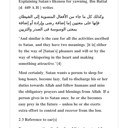
𝐄𝐱𝐩𝐥𝐚𝐢𝐧𝐢𝐧𝐠 𝐒𝐚𝐭𝐚𝐧’𝐬 𝐥𝐢𝐤𝐞𝐧𝐞𝐬𝐬 𝐟𝐨𝐫 𝐲𝐚𝐰𝐧𝐢𝐧𝐠, 𝐈𝐛𝐧 𝐁𝐚𝐭𝐭𝐚𝐥
(𝐝. 𝟒𝟒𝟗 𝐀.𝐇.) 𝐰𝐫𝐢𝐭𝐞𝐬:
وكذلك كل ما جاء من الأفعال المنسوبة إلى الشيطان
فإنها على معنيين إما إضافة رضى وإرادة أو إضافة
بمعنى الوسوسة فى الصدر والتزيين
“𝐀𝐧𝐝 𝐬𝐢𝐦𝐢𝐥𝐚𝐫 𝐢𝐬 𝐭𝐡𝐞 𝐜𝐚𝐬𝐞 𝐟𝐨𝐫 𝐚𝐥𝐥 𝐭𝐡𝐞 𝐚𝐜𝐭𝐢𝐯𝐢𝐭𝐢𝐞𝐬 𝐚𝐬𝐜𝐫𝐢𝐛𝐞𝐝
𝐭𝐨 𝐒𝐚𝐭𝐚𝐧, 𝐚𝐧𝐝 𝐭𝐡𝐞𝐲 𝐡𝐚𝐯𝐞 𝐭𝐰𝐨 𝐦𝐞𝐚𝐧𝐢𝐧𝐠𝐬; [𝐢𝐭 𝐢𝐬] 𝐞𝐢𝐭𝐡𝐞𝐫
𝐛𝐲 𝐭𝐡𝐞 𝐰𝐚𝐲 𝐨𝐟 [𝐒𝐚𝐭𝐚𝐧’𝐬] 𝐩𝐥𝐞𝐚𝐬𝐮𝐫𝐞 𝐚𝐧𝐝 𝐰𝐢𝐥𝐥 𝐨𝐫 𝐛𝐲 𝐭𝐡𝐞
𝐰𝐚𝐲 𝐨𝐟 𝐰𝐡𝐢𝐬𝐩𝐞𝐫𝐢𝐧𝐠 𝐢𝐧 𝐭𝐡𝐞 𝐡𝐞𝐚𝐫𝐭 𝐚𝐧𝐝 𝐦𝐚𝐤𝐢𝐧𝐠
𝐬𝐨𝐦𝐞𝐭𝐡𝐢𝐧𝐠 𝐚𝐭𝐭𝐫𝐚𝐜𝐭𝐢𝐯𝐞.”(𝟒)
𝐌𝐨𝐬𝐭 𝐜𝐞𝐫𝐭𝐚𝐢𝐧𝐥𝐲, 𝐒𝐚𝐭𝐚𝐧 𝐰𝐚𝐧𝐭𝐬 𝐚 𝐩𝐞𝐫𝐬𝐨𝐧 𝐭𝐨 𝐬𝐥𝐞𝐞𝐩 𝐟𝐨𝐫
𝐥𝐨𝐧𝐠 𝐡𝐨𝐮𝐫𝐬, 𝐛𝐞𝐜𝐨𝐦𝐞 𝐥𝐚𝐳𝐲, 𝐟𝐚𝐢𝐥 𝐭𝐨 𝐝𝐢𝐬𝐜𝐡𝐚𝐫𝐠𝐞 𝐡𝐢𝐬 𝐨𝐫 𝐡𝐞𝐫
𝐝𝐮𝐭𝐢𝐞𝐬 𝐭𝐨𝐰𝐚𝐫𝐝𝐬 𝐀𝐥𝐥𝐚𝐡 𝐚𝐧𝐝 𝐟𝐞𝐥𝐥𝐨𝐰 𝐡𝐮𝐦𝐚𝐧𝐬 𝐚𝐧𝐝 𝐦𝐢𝐬𝐬
𝐭𝐡𝐞 𝐨𝐛𝐥𝐢𝐠𝐚𝐭𝐨𝐫𝐲 𝐩𝐫𝐚𝐲𝐞𝐫𝐬 𝐚𝐧𝐝 𝐛𝐥𝐞𝐬𝐬𝐢𝐧𝐠𝐬 𝐟𝐫𝐨𝐦 𝐀𝐥𝐥𝐚𝐡. 𝐈𝐟 𝐚
𝐩𝐞𝐫𝐬𝐨𝐧 𝐠𝐢𝐯𝐞𝐬 𝐢𝐧 𝐭𝐨 𝐒𝐚𝐭𝐚𝐧 𝐨𝐧𝐜𝐞, 𝐡𝐞 𝐨𝐫 𝐬𝐡𝐞 𝐛𝐞𝐜𝐨𝐦𝐞𝐬
𝐞𝐚𝐬𝐲 𝐩𝐫𝐞𝐲 𝐢𝐧 𝐭𝐡𝐞 𝐟𝐮𝐭𝐮𝐫𝐞 – 𝐮𝐧𝐥𝐞𝐬𝐬 𝐡𝐞 𝐨𝐫 𝐬𝐡𝐞 𝐞𝐱𝐞𝐫𝐭𝐬
𝐞𝐱𝐭𝐫𝐚 𝐞𝐟𝐟𝐨𝐫𝐭 𝐭𝐨 𝐜𝐨𝐧𝐭𝐫𝐨𝐥 𝐚𝐧𝐝 𝐫𝐞𝐜𝐨𝐯𝐞𝐫 𝐟𝐫𝐨𝐦 𝐭𝐡𝐞 𝐥𝐨𝐬𝐬.
𝟐.𝟑 𝐑𝐞𝐟𝐞𝐫𝐞𝐧𝐜𝐞 𝐭𝐨 𝐞𝐚𝐫(𝐬)