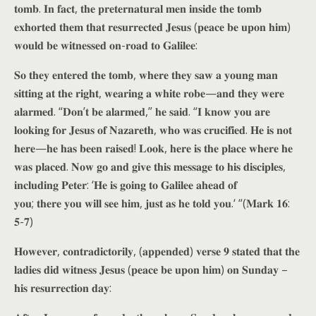
𝐭𝐨𝐦𝐛. 𝐈𝐧 𝐟𝐚𝐜𝐭, 𝐭𝐡𝐞 𝐩𝐫𝐞𝐭𝐞𝐫𝐧𝐚𝐭𝐮𝐫𝐚𝐥 𝐦𝐞𝐧 𝐢𝐧𝐬𝐢𝐝𝐞 𝐭𝐡𝐞 𝐭𝐨𝐦𝐛
𝐞𝐱𝐡𝐨𝐫𝐭𝐞𝐝 𝐭𝐡𝐞𝐦 𝐭𝐡𝐚𝐭 𝐫𝐞𝐬𝐮𝐫𝐫𝐞𝐜𝐭𝐞𝐝 𝐉𝐞𝐬𝐮𝐬 (𝐩𝐞𝐚𝐜𝐞 𝐛𝐞 𝐮𝐩𝐨𝐧 𝐡𝐢𝐦)
𝐰𝐨𝐮𝐥𝐝 𝐛𝐞 𝐰𝐢𝐭𝐧𝐞𝐬𝐬𝐞𝐝 𝐨𝐧-𝐫𝐨𝐚𝐝 𝐭𝐨 𝐆𝐚𝐥𝐢𝐥𝐞𝐞:
𝐒𝐨 𝐭𝐡𝐞𝐲 𝐞𝐧𝐭𝐞𝐫𝐞𝐝 𝐭𝐡𝐞 𝐭𝐨𝐦𝐛, 𝐰𝐡𝐞𝐫𝐞 𝐭𝐡𝐞𝐲 𝐬𝐚𝐰 𝐚 𝐲𝐨𝐮𝐧𝐠 𝐦𝐚𝐧
𝐬𝐢𝐭𝐭𝐢𝐧𝐠 𝐚𝐭 𝐭𝐡𝐞 𝐫𝐢𝐠𝐡𝐭, 𝐰𝐞𝐚𝐫𝐢𝐧𝐠 𝐚 𝐰𝐡𝐢𝐭𝐞 𝐫𝐨𝐛𝐞—𝐚𝐧𝐝 𝐭𝐡𝐞𝐲 𝐰𝐞𝐫𝐞
𝐚𝐥𝐚𝐫𝐦𝐞𝐝. “𝐃𝐨𝐧’𝐭 𝐛𝐞 𝐚𝐥𝐚𝐫𝐦𝐞𝐝,” 𝐡𝐞 𝐬𝐚𝐢𝐝. “𝐈 𝐤𝐧𝐨𝐰 𝐲𝐨𝐮 𝐚𝐫𝐞
𝐥𝐨𝐨𝐤𝐢𝐧𝐠 𝐟𝐨𝐫 𝐉𝐞𝐬𝐮𝐬 𝐨𝐟 𝐍𝐚𝐳𝐚𝐫𝐞𝐭𝐡, 𝐰𝐡𝐨 𝐰𝐚𝐬 𝐜𝐫𝐮𝐜𝐢𝐟𝐢𝐞𝐝. 𝐇𝐞 𝐢𝐬 𝐧𝐨𝐭
𝐡𝐞𝐫𝐞—𝐡𝐞 𝐡𝐚𝐬 𝐛𝐞𝐞𝐧 𝐫𝐚𝐢𝐬𝐞𝐝! 𝐋𝐨𝐨𝐤, 𝐡𝐞𝐫𝐞 𝐢𝐬 𝐭𝐡𝐞 𝐩𝐥𝐚𝐜𝐞 𝐰𝐡𝐞𝐫𝐞 𝐡𝐞
𝐰𝐚𝐬 𝐩𝐥𝐚𝐜𝐞𝐝. 𝐍𝐨𝐰 𝐠𝐨 𝐚𝐧𝐝 𝐠𝐢𝐯𝐞 𝐭𝐡𝐢𝐬 𝐦𝐞𝐬𝐬𝐚𝐠𝐞 𝐭𝐨 𝐡𝐢𝐬 𝐝𝐢𝐬𝐜𝐢𝐩𝐥𝐞𝐬,
𝐢𝐧𝐜𝐥𝐮𝐝𝐢𝐧𝐠 𝐏𝐞𝐭𝐞𝐫: ‘𝐇𝐞 𝐢𝐬 𝐠𝐨𝐢𝐧𝐠 𝐭𝐨 𝐆𝐚𝐥𝐢𝐥𝐞𝐞 𝐚𝐡𝐞𝐚𝐝 𝐨𝐟
𝐲𝐨𝐮; 𝐭𝐡𝐞𝐫𝐞 𝐲𝐨𝐮 𝐰𝐢𝐥𝐥 𝐬𝐞𝐞 𝐡𝐢𝐦, 𝐣𝐮𝐬𝐭 𝐚𝐬 𝐡𝐞 𝐭𝐨𝐥𝐝 𝐲𝐨𝐮.‘ “(𝐌𝐚𝐫𝐤 𝟏𝟔:
𝟓-𝟕)
𝐇𝐨𝐰𝐞𝐯𝐞𝐫, 𝐜𝐨𝐧𝐭𝐫𝐚𝐝𝐢𝐜𝐭𝐨𝐫𝐢𝐥𝐲, (𝐚𝐩𝐩𝐞𝐧𝐝𝐞𝐝) 𝐯𝐞𝐫𝐬𝐞 𝟗 𝐬𝐭𝐚𝐭𝐞𝐝 𝐭𝐡𝐚𝐭 𝐭𝐡𝐞
𝐥𝐚𝐝𝐢𝐞𝐬 𝐝𝐢𝐝 𝐰𝐢𝐭𝐧𝐞𝐬𝐬 𝐉𝐞𝐬𝐮𝐬 (𝐩𝐞𝐚𝐜𝐞 𝐛𝐞 𝐮𝐩𝐨𝐧 𝐡𝐢𝐦) 𝐨𝐧 𝐒𝐮𝐧𝐝𝐚𝐲 –
𝐡𝐢𝐬 𝐫𝐞𝐬𝐮𝐫𝐫𝐞𝐜𝐭𝐢𝐨𝐧 𝐝𝐚𝐲: