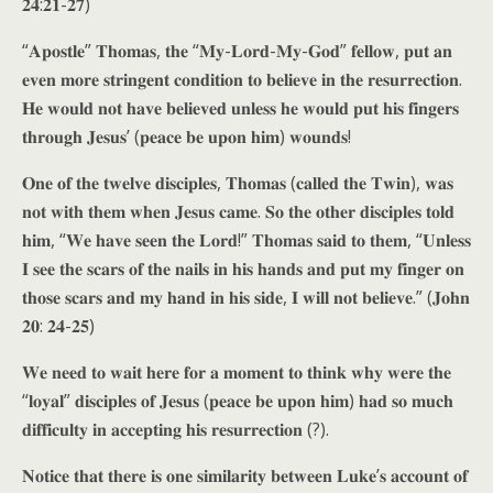
𝟐𝟒:𝟐𝟏-𝟐𝟕)
“𝐀𝐩𝐨𝐬𝐭𝐥𝐞” 𝐓𝐡𝐨𝐦𝐚𝐬, 𝐭𝐡𝐞 “𝐌𝐲-𝐋𝐨𝐫𝐝-𝐌𝐲-𝐆𝐨𝐝” 𝐟𝐞𝐥𝐥𝐨𝐰, 𝐩𝐮𝐭 𝐚𝐧
𝐞𝐯𝐞𝐧 𝐦𝐨𝐫𝐞 𝐬𝐭𝐫𝐢𝐧𝐠𝐞𝐧𝐭 𝐜𝐨𝐧𝐝𝐢𝐭𝐢𝐨𝐧 𝐭𝐨 𝐛𝐞𝐥𝐢𝐞𝐯𝐞 𝐢𝐧 𝐭𝐡𝐞 𝐫𝐞𝐬𝐮𝐫𝐫𝐞𝐜𝐭𝐢𝐨𝐧.
𝐇𝐞 𝐰𝐨𝐮𝐥𝐝 𝐧𝐨𝐭 𝐡𝐚𝐯𝐞 𝐛𝐞𝐥𝐢𝐞𝐯𝐞𝐝 𝐮𝐧𝐥𝐞𝐬𝐬 𝐡𝐞 𝐰𝐨𝐮𝐥𝐝 𝐩𝐮𝐭 𝐡𝐢𝐬 𝐟𝐢𝐧𝐠𝐞𝐫𝐬
𝐭𝐡𝐫𝐨𝐮𝐠𝐡 𝐉𝐞𝐬𝐮𝐬’ (𝐩𝐞𝐚𝐜𝐞 𝐛𝐞 𝐮𝐩𝐨𝐧 𝐡𝐢𝐦) 𝐰𝐨𝐮𝐧𝐝𝐬!
𝐎𝐧𝐞 𝐨𝐟 𝐭𝐡𝐞 𝐭𝐰𝐞𝐥𝐯𝐞 𝐝𝐢𝐬𝐜𝐢𝐩𝐥𝐞𝐬, 𝐓𝐡𝐨𝐦𝐚𝐬 (𝐜𝐚𝐥𝐥𝐞𝐝 𝐭𝐡𝐞 𝐓𝐰𝐢𝐧), 𝐰𝐚𝐬
𝐧𝐨𝐭 𝐰𝐢𝐭𝐡 𝐭𝐡𝐞𝐦 𝐰𝐡𝐞𝐧 𝐉𝐞𝐬𝐮𝐬 𝐜𝐚𝐦𝐞. 𝐒𝐨 𝐭𝐡𝐞 𝐨𝐭𝐡𝐞𝐫 𝐝𝐢𝐬𝐜𝐢𝐩𝐥𝐞𝐬 𝐭𝐨𝐥𝐝
𝐡𝐢𝐦, “𝐖𝐞 𝐡𝐚𝐯𝐞 𝐬𝐞𝐞𝐧 𝐭𝐡𝐞 𝐋𝐨𝐫𝐝!” 𝐓𝐡𝐨𝐦𝐚𝐬 𝐬𝐚𝐢𝐝 𝐭𝐨 𝐭𝐡𝐞𝐦, “𝐔𝐧𝐥𝐞𝐬𝐬
𝐈 𝐬𝐞𝐞 𝐭𝐡𝐞 𝐬𝐜𝐚𝐫𝐬 𝐨𝐟 𝐭𝐡𝐞 𝐧𝐚𝐢𝐥𝐬 𝐢𝐧 𝐡𝐢𝐬 𝐡𝐚𝐧𝐝𝐬 𝐚𝐧𝐝 𝐩𝐮𝐭 𝐦𝐲 𝐟𝐢𝐧𝐠𝐞𝐫 𝐨𝐧
𝐭𝐡𝐨𝐬𝐞 𝐬𝐜𝐚𝐫𝐬 𝐚𝐧𝐝 𝐦𝐲 𝐡𝐚𝐧𝐝 𝐢𝐧 𝐡𝐢𝐬 𝐬𝐢𝐝𝐞, 𝐈 𝐰𝐢𝐥𝐥 𝐧𝐨𝐭 𝐛𝐞𝐥𝐢𝐞𝐯𝐞.” (𝐉𝐨𝐡𝐧
𝟐𝟎: 𝟐𝟒-𝟐𝟓)
𝐖𝐞 𝐧𝐞𝐞𝐝 𝐭𝐨 𝐰𝐚𝐢𝐭 𝐡𝐞𝐫𝐞 𝐟𝐨𝐫 𝐚 𝐦𝐨𝐦𝐞𝐧𝐭 𝐭𝐨 𝐭𝐡𝐢𝐧𝐤 𝐰𝐡𝐲 𝐰𝐞𝐫𝐞 𝐭𝐡𝐞
“𝐥𝐨𝐲𝐚𝐥” 𝐝𝐢𝐬𝐜𝐢𝐩𝐥𝐞𝐬 𝐨𝐟 𝐉𝐞𝐬𝐮𝐬 (𝐩𝐞𝐚𝐜𝐞 𝐛𝐞 𝐮𝐩𝐨𝐧 𝐡𝐢𝐦) 𝐡𝐚𝐝 𝐬𝐨 𝐦𝐮𝐜𝐡
𝐝𝐢𝐟𝐟𝐢𝐜𝐮𝐥𝐭𝐲 𝐢𝐧 𝐚𝐜𝐜𝐞𝐩𝐭𝐢𝐧𝐠 𝐡𝐢𝐬 𝐫𝐞𝐬𝐮𝐫𝐫𝐞𝐜𝐭𝐢𝐨𝐧 (?).
𝐍𝐨𝐭𝐢𝐜𝐞 𝐭𝐡𝐚𝐭 𝐭𝐡𝐞𝐫𝐞 𝐢𝐬 𝐨𝐧𝐞 𝐬𝐢𝐦𝐢𝐥𝐚𝐫𝐢𝐭𝐲 𝐛𝐞𝐭𝐰𝐞𝐞𝐧 𝐋𝐮𝐤𝐞’𝐬 𝐚𝐜𝐜𝐨𝐮𝐧𝐭 𝐨𝐟