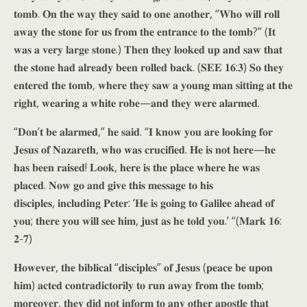
𝐭𝐨𝐦𝐛. 𝐎𝐧 𝐭𝐡𝐞 𝐰𝐚𝐲 𝐭𝐡𝐞𝐲 𝐬𝐚𝐢𝐝 𝐭𝐨 𝐨𝐧𝐞 𝐚𝐧𝐨𝐭𝐡𝐞𝐫, “𝐖𝐡𝐨 𝐰𝐢𝐥𝐥 𝐫𝐨𝐥𝐥
𝐚𝐰𝐚𝐲 𝐭𝐡𝐞 𝐬𝐭𝐨𝐧𝐞 𝐟𝐨𝐫 𝐮𝐬 𝐟𝐫𝐨𝐦 𝐭𝐡𝐞 𝐞𝐧𝐭𝐫𝐚𝐧𝐜𝐞 𝐭𝐨 𝐭𝐡𝐞 𝐭𝐨𝐦𝐛?” (𝐈𝐭
𝐰𝐚𝐬 𝐚 𝐯𝐞𝐫𝐲 𝐥𝐚𝐫𝐠𝐞 𝐬𝐭𝐨𝐧𝐞.) 𝐓𝐡𝐞𝐧 𝐭𝐡𝐞𝐲 𝐥𝐨𝐨𝐤𝐞𝐝 𝐮𝐩 𝐚𝐧𝐝 𝐬𝐚𝐰 𝐭𝐡𝐚𝐭
𝐭𝐡𝐞 𝐬𝐭𝐨𝐧𝐞 𝐡𝐚𝐝 𝐚𝐥𝐫𝐞𝐚𝐝𝐲 𝐛𝐞𝐞𝐧 𝐫𝐨𝐥𝐥𝐞𝐝 𝐛𝐚𝐜𝐤. (𝐒𝐄𝐄 𝟏𝟔:𝟑) 𝐒𝐨 𝐭𝐡𝐞𝐲
𝐞𝐧𝐭𝐞𝐫𝐞𝐝 𝐭𝐡𝐞 𝐭𝐨𝐦𝐛, 𝐰𝐡𝐞𝐫𝐞 𝐭𝐡𝐞𝐲 𝐬𝐚𝐰 𝐚 𝐲𝐨𝐮𝐧𝐠 𝐦𝐚𝐧 𝐬𝐢𝐭𝐭𝐢𝐧𝐠 𝐚𝐭 𝐭𝐡𝐞
𝐫𝐢𝐠𝐡𝐭, 𝐰𝐞𝐚𝐫𝐢𝐧𝐠 𝐚 𝐰𝐡𝐢𝐭𝐞 𝐫𝐨𝐛𝐞—𝐚𝐧𝐝 𝐭𝐡𝐞𝐲 𝐰𝐞𝐫𝐞 𝐚𝐥𝐚𝐫𝐦𝐞𝐝.
“𝐃𝐨𝐧’𝐭 𝐛𝐞 𝐚𝐥𝐚𝐫𝐦𝐞𝐝,” 𝐡𝐞 𝐬𝐚𝐢𝐝. “𝐈 𝐤𝐧𝐨𝐰 𝐲𝐨𝐮 𝐚𝐫𝐞 𝐥𝐨𝐨𝐤𝐢𝐧𝐠 𝐟𝐨𝐫
𝐉𝐞𝐬𝐮𝐬 𝐨𝐟 𝐍𝐚𝐳𝐚𝐫𝐞𝐭𝐡, 𝐰𝐡𝐨 𝐰𝐚𝐬 𝐜𝐫𝐮𝐜𝐢𝐟𝐢𝐞𝐝. 𝐇𝐞 𝐢𝐬 𝐧𝐨𝐭 𝐡𝐞𝐫𝐞—𝐡𝐞
𝐡𝐚𝐬 𝐛𝐞𝐞𝐧 𝐫𝐚𝐢𝐬𝐞𝐝! 𝐋𝐨𝐨𝐤, 𝐡𝐞𝐫𝐞 𝐢𝐬 𝐭𝐡𝐞 𝐩𝐥𝐚𝐜𝐞 𝐰𝐡𝐞𝐫𝐞 𝐡𝐞 𝐰𝐚𝐬
𝐩𝐥𝐚𝐜𝐞𝐝. 𝐍𝐨𝐰 𝐠𝐨 𝐚𝐧𝐝 𝐠𝐢𝐯𝐞 𝐭𝐡𝐢𝐬 𝐦𝐞𝐬𝐬𝐚𝐠𝐞 𝐭𝐨 𝐡𝐢𝐬
𝐝𝐢𝐬𝐜𝐢𝐩𝐥𝐞𝐬, 𝐢𝐧𝐜𝐥𝐮𝐝𝐢𝐧𝐠 𝐏𝐞𝐭𝐞𝐫: ‘𝐇𝐞 𝐢𝐬 𝐠𝐨𝐢𝐧𝐠 𝐭𝐨 𝐆𝐚𝐥𝐢𝐥𝐞𝐞 𝐚𝐡𝐞𝐚𝐝 𝐨𝐟
𝐲𝐨𝐮; 𝐭𝐡𝐞𝐫𝐞 𝐲𝐨𝐮 𝐰𝐢𝐥𝐥 𝐬𝐞𝐞 𝐡𝐢𝐦, 𝐣𝐮𝐬𝐭 𝐚𝐬 𝐡𝐞 𝐭𝐨𝐥𝐝 𝐲𝐨𝐮.’ “(𝐌𝐚𝐫𝐤 𝟏𝟔:
𝟐-𝟕)
𝐇𝐨𝐰𝐞𝐯𝐞𝐫, 𝐭𝐡𝐞 𝐛𝐢𝐛𝐥𝐢𝐜𝐚𝐥 “𝐝𝐢𝐬𝐜𝐢𝐩𝐥𝐞𝐬” 𝐨𝐟 𝐉𝐞𝐬𝐮𝐬 (𝐩𝐞𝐚𝐜𝐞 𝐛𝐞 𝐮𝐩𝐨𝐧
𝐡𝐢𝐦) 𝐚𝐜𝐭𝐞𝐝 𝐜𝐨𝐧𝐭𝐫𝐚𝐝𝐢𝐜𝐭𝐨𝐫𝐢𝐥𝐲 𝐭𝐨 𝐫𝐮𝐧 𝐚𝐰𝐚𝐲 𝐟𝐫𝐨𝐦 𝐭𝐡𝐞 𝐭𝐨𝐦𝐛;
𝐦𝐨𝐫𝐞𝐨𝐯𝐞𝐫, 𝐭𝐡𝐞𝐲 𝐝𝐢𝐝 𝐧𝐨𝐭 𝐢𝐧𝐟𝐨𝐫𝐦 𝐭𝐨 𝐚𝐧𝐲 𝐨𝐭𝐡𝐞𝐫 𝐚𝐩𝐨𝐬𝐭𝐥𝐞 𝐭𝐡𝐚𝐭