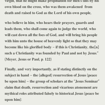
𝐯𝐢𝐫𝐠𝐢𝐧, 𝐭𝐡𝐚𝐭 𝐡𝐞 𝐦𝐢𝐠𝐡𝐭 𝐦𝐚𝐤𝐞 𝐩𝐫𝐨𝐩𝐢𝐭𝐢𝐚𝐭𝐢𝐨𝐧 𝐟𝐨𝐫 𝐦𝐞𝐧’𝐬 𝐬𝐢𝐧𝐬 𝐛𝐲 𝐡𝐢𝐬
𝐨𝐰𝐧 𝐛𝐥𝐨𝐨𝐝 𝐨𝐧 𝐭𝐡𝐞 𝐜𝐫𝐨𝐬𝐬, 𝐰𝐡𝐨 𝐰𝐚𝐬 𝐭𝐡𝐞𝐦 𝐚𝐰𝐚𝐤𝐞𝐧𝐞𝐝 𝐟𝐫𝐨𝐦
𝐝𝐞𝐚𝐭𝐡 𝐚𝐧𝐝 𝐫𝐚𝐢𝐬𝐞𝐝 𝐭𝐨 𝐆𝐨𝐝 𝐚𝐬 𝐭𝐡𝐞 𝐋𝐨𝐫𝐝 𝐨𝐟 𝐡𝐢𝐬 𝐨𝐰𝐧 𝐩𝐞𝐨𝐩𝐥𝐞,
𝐰𝐡𝐨 𝐛𝐞𝐥𝐢𝐞𝐯𝐞 𝐢𝐧 𝐡𝐢𝐦, 𝐰𝐡𝐨 𝐡𝐞𝐚𝐫𝐬 𝐭𝐡𝐞𝐢𝐫 𝐩𝐫𝐚𝐲𝐞𝐫𝐬, 𝐠𝐮𝐚𝐫𝐝𝐬 𝐚𝐧𝐝
𝐥𝐞𝐚𝐝𝐬 𝐭𝐡𝐞𝐦, 𝐰𝐡𝐨 𝐬𝐡𝐚𝐥𝐥 𝐜𝐨𝐦𝐞 𝐚𝐠𝐚𝐢𝐧 𝐭𝐨 𝐣𝐮𝐝𝐠𝐞 𝐭𝐡𝐞 𝐰𝐨𝐫𝐥𝐝, 𝐰𝐡𝐨
𝐰𝐢𝐥𝐥 𝐜𝐚𝐬𝐭 𝐝𝐨𝐰𝐧 𝐚𝐥𝐥 𝐭𝐡𝐞 𝐟𝐨𝐞𝐬 𝐨𝐟 𝐆𝐨𝐝, 𝐚𝐧𝐝 𝐰𝐢𝐥𝐥 𝐛𝐫𝐢𝐧𝐠 𝐡𝐢𝐬 𝐩𝐞𝐨𝐩𝐥𝐞
𝐰𝐢𝐭𝐡 𝐡𝐢𝐦 𝐮𝐧𝐭𝐨 𝐭𝐡𝐞 𝐡𝐨𝐮𝐬𝐞 𝐨𝐟 𝐡𝐞𝐚𝐯𝐞𝐧𝐥𝐲 𝐥𝐢𝐠𝐡𝐭 𝐬𝐨 𝐭𝐡𝐚𝐭 𝐭𝐡𝐞𝐲 𝐦𝐚𝐲
𝐛𝐞𝐜𝐨𝐦𝐞 𝐥𝐢𝐤𝐞 𝐡𝐢𝐬 𝐠𝐥𝐨𝐫𝐢𝐟𝐢𝐞𝐝 𝐛𝐨𝐝𝐲 – 𝐢𝐟 𝐭𝐡𝐢𝐬 𝐢𝐬 𝐂𝐡𝐫𝐢𝐬𝐭𝐢𝐚𝐧𝐢𝐭𝐲, 𝐭𝐡𝐞[𝐧]
𝐬𝐮𝐜𝐡 𝐚 𝐂𝐡𝐫𝐢𝐬𝐭𝐢𝐚𝐧𝐢𝐭𝐲 𝐰𝐚𝐬 𝐟𝐨𝐮𝐧𝐝𝐞𝐝 𝐛𝐲 𝐏𝐚𝐮𝐥 𝐚𝐧𝐝 𝐧𝐨𝐭 𝐛𝐲 𝐉𝐞𝐬𝐮𝐬.”
(𝐌𝐞𝐲𝐞𝐫, 𝐉𝐞𝐬𝐮𝐬 𝐨𝐫 𝐏𝐚𝐮𝐥, 𝐩. 𝟏𝟐𝟐)
𝐅𝐢𝐧𝐚𝐥𝐥𝐲, 𝐚𝐧𝐝 𝐯𝐞𝐫𝐲 𝐢𝐦𝐩𝐨𝐫𝐭𝐚𝐧𝐭𝐥𝐲, 𝐚𝐬 𝐢𝐟 𝐬𝐭𝐚𝐭𝐢𝐧𝐠 𝐝𝐢𝐬𝐭𝐢𝐧𝐜𝐭𝐥𝐲 𝐨𝐧 𝐭𝐡𝐞
𝐬𝐮𝐛𝐣𝐞𝐜𝐭 𝐢𝐧 𝐡𝐚𝐧𝐝 – 𝐭𝐡𝐞 (𝐚𝐥𝐥𝐞𝐠𝐞𝐝) 𝐫𝐞𝐬𝐮𝐫𝐫𝐞𝐜𝐭𝐢𝐨𝐧 𝐨𝐟 𝐉𝐞𝐬𝐮𝐬 (𝐩𝐞𝐚𝐜𝐞
𝐛𝐞 𝐮𝐩𝐨𝐧 𝐡𝐢𝐦) – 𝐭𝐡𝐞 𝐠𝐫𝐨𝐮𝐩 𝐨𝐟 𝐬𝐜𝐡𝐨𝐥𝐚𝐫𝐬 𝐚𝐭 𝐭𝐡𝐞 “𝐉𝐞𝐬𝐮𝐬 𝐒𝐞𝐦𝐢𝐧𝐚𝐫”
𝐜𝐥𝐚𝐢𝐦 𝐭𝐡𝐚𝐭 𝐝𝐞𝐚𝐭𝐡, 𝐫𝐞𝐬𝐮𝐫𝐫𝐞𝐜𝐭𝐢𝐨𝐧 𝐚𝐧𝐝 𝐯𝐢𝐜𝐚𝐫𝐢𝐨𝐮𝐬 𝐚𝐭𝐨𝐧𝐞𝐦𝐞𝐧𝐭 𝐚𝐫𝐞
𝐦𝐲𝐭𝐡𝐢𝐜𝐚𝐥 𝐫𝐨𝐥𝐞𝐬 𝐚𝐭𝐭𝐫𝐢𝐛𝐮𝐭𝐞𝐝 𝐟𝐚𝐥𝐬𝐞𝐥𝐲 𝐭𝐨 𝐡𝐢𝐬𝐭𝐨𝐫𝐢𝐜𝐚𝐥 𝐉𝐞𝐬𝐮𝐬 (𝐩𝐞𝐚𝐜𝐞 𝐛𝐞
𝐮𝐩𝐨𝐧 𝐡𝐢𝐦):