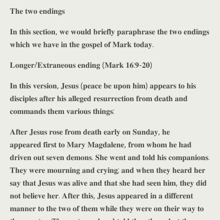
𝐓𝐡𝐞 𝐭𝐰𝐨 𝐞𝐧𝐝𝐢𝐧𝐠𝐬
𝐈𝐧 𝐭𝐡𝐢𝐬 𝐬𝐞𝐜𝐭𝐢𝐨𝐧, 𝐰𝐞 𝐰𝐨𝐮𝐥𝐝 𝐛𝐫𝐢𝐞𝐟𝐥𝐲 𝐩𝐚𝐫𝐚𝐩𝐡𝐫𝐚𝐬𝐞 𝐭𝐡𝐞 𝐭𝐰𝐨 𝐞𝐧𝐝𝐢𝐧𝐠𝐬
𝐰𝐡𝐢𝐜𝐡 𝐰𝐞 𝐡𝐚𝐯𝐞 𝐢𝐧 𝐭𝐡𝐞 𝐠𝐨𝐬𝐩𝐞𝐥 𝐨𝐟 𝐌𝐚𝐫𝐤 𝐭𝐨𝐝𝐚𝐲.
𝐋𝐨𝐧𝐠𝐞𝐫/𝐄𝐱𝐭𝐫𝐚𝐧𝐞𝐨𝐮𝐬 𝐞𝐧𝐝𝐢𝐧𝐠 (𝐌𝐚𝐫𝐤 𝟏𝟔:𝟗-𝟐𝟎)
𝐈𝐧 𝐭𝐡𝐢𝐬 𝐯𝐞𝐫𝐬𝐢𝐨𝐧, 𝐉𝐞𝐬𝐮𝐬 (𝐩𝐞𝐚𝐜𝐞 𝐛𝐞 𝐮𝐩𝐨𝐧 𝐡𝐢𝐦) 𝐚𝐩𝐩𝐞𝐚𝐫𝐬 𝐭𝐨 𝐡𝐢𝐬
𝐝𝐢𝐬𝐜𝐢𝐩𝐥𝐞𝐬 𝐚𝐟𝐭𝐞𝐫 𝐡𝐢𝐬 𝐚𝐥𝐥𝐞𝐠𝐞𝐝 𝐫𝐞𝐬𝐮𝐫𝐫𝐞𝐜𝐭𝐢𝐨𝐧 𝐟𝐫𝐨𝐦 𝐝𝐞𝐚𝐭𝐡 𝐚𝐧𝐝
𝐜𝐨𝐦𝐦𝐚𝐧𝐝𝐬 𝐭𝐡𝐞𝐦 𝐯𝐚𝐫𝐢𝐨𝐮𝐬 𝐭𝐡𝐢𝐧𝐠𝐬:
𝐀𝐟𝐭𝐞𝐫 𝐉𝐞𝐬𝐮𝐬 𝐫𝐨𝐬𝐞 𝐟𝐫𝐨𝐦 𝐝𝐞𝐚𝐭𝐡 𝐞𝐚𝐫𝐥𝐲 𝐨𝐧 𝐒𝐮𝐧𝐝𝐚𝐲, 𝐡𝐞
𝐚𝐩𝐩𝐞𝐚𝐫𝐞𝐝 𝐟𝐢𝐫𝐬𝐭 𝐭𝐨 𝐌𝐚𝐫𝐲 𝐌𝐚𝐠𝐝𝐚𝐥𝐞𝐧𝐞, 𝐟𝐫𝐨𝐦 𝐰𝐡𝐨𝐦 𝐡𝐞 𝐡𝐚𝐝
𝐝𝐫𝐢𝐯𝐞𝐧 𝐨𝐮𝐭 𝐬𝐞𝐯𝐞𝐧 𝐝𝐞𝐦𝐨𝐧𝐬. 𝐒𝐡𝐞 𝐰𝐞𝐧𝐭 𝐚𝐧𝐝 𝐭𝐨𝐥𝐝 𝐡𝐢𝐬 𝐜𝐨𝐦𝐩𝐚𝐧𝐢𝐨𝐧𝐬.
𝐓𝐡𝐞𝐲 𝐰𝐞𝐫𝐞 𝐦𝐨𝐮𝐫𝐧𝐢𝐧𝐠 𝐚𝐧𝐝 𝐜𝐫𝐲𝐢𝐧𝐠; 𝐚𝐧𝐝 𝐰𝐡𝐞𝐧 𝐭𝐡𝐞𝐲 𝐡𝐞𝐚𝐫𝐝 𝐡𝐞𝐫
𝐬𝐚𝐲 𝐭𝐡𝐚𝐭 𝐉𝐞𝐬𝐮𝐬 𝐰𝐚𝐬 𝐚𝐥𝐢𝐯𝐞 𝐚𝐧𝐝 𝐭𝐡𝐚𝐭 𝐬𝐡𝐞 𝐡𝐚𝐝 𝐬𝐞𝐞𝐧 𝐡𝐢𝐦, 𝐭𝐡𝐞𝐲 𝐝𝐢𝐝
𝐧𝐨𝐭 𝐛𝐞𝐥𝐢𝐞𝐯𝐞 𝐡𝐞𝐫. 𝐀𝐟𝐭𝐞𝐫 𝐭𝐡𝐢𝐬, 𝐉𝐞𝐬𝐮𝐬 𝐚𝐩𝐩𝐞𝐚𝐫𝐞𝐝 𝐢𝐧 𝐚 𝐝𝐢𝐟𝐟𝐞𝐫𝐞𝐧𝐭
𝐦𝐚𝐧𝐧𝐞𝐫 𝐭𝐨 𝐭𝐡𝐞 𝐭𝐰𝐨 𝐨𝐟 𝐭𝐡𝐞𝐦 𝐰𝐡𝐢𝐥𝐞 𝐭𝐡𝐞𝐲 𝐰𝐞𝐫𝐞 𝐨𝐧 𝐭𝐡𝐞𝐢𝐫 𝐰𝐚𝐲 𝐭𝐨