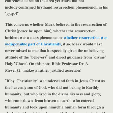
𝐜𝐡𝐮𝐫𝐜𝐡𝐞𝐬 𝐚𝐥𝐥 𝐚𝐫𝐨𝐮𝐧𝐝 𝐭𝐡𝐞 𝐚𝐫𝐞𝐚 𝐲𝐞𝐭 𝐌𝐚𝐫𝐤 𝐝𝐢𝐝 𝐧𝐨𝐭
𝐢𝐧𝐜𝐥𝐮𝐝𝐞 𝐜𝐨𝐧𝐟𝐢𝐫𝐦𝐞𝐝 𝐟𝐢𝐫𝐬𝐭𝐡𝐚𝐧𝐝 𝐫𝐞𝐬𝐮𝐫𝐫𝐞𝐜𝐭𝐢𝐨𝐧 𝐩𝐡𝐞𝐧𝐨𝐦𝐞𝐧𝐨𝐧 𝐢𝐧 𝐡𝐢𝐬
“𝐠𝐨𝐬𝐩𝐞𝐥”.
𝐓𝐡𝐢𝐬 𝐜𝐨𝐧𝐜𝐞𝐫𝐧𝐬 𝐰𝐡𝐞𝐭𝐡𝐞𝐫 𝐌𝐚𝐫𝐤 𝐛𝐞𝐥𝐢𝐞𝐯𝐞𝐝 𝐢𝐧 𝐭𝐡𝐞 𝐫𝐞𝐬𝐮𝐫𝐫𝐞𝐜𝐭𝐢𝐨𝐧 𝐨𝐟
𝐂𝐡𝐫𝐢𝐬𝐭 (𝐩𝐞𝐚𝐜𝐞 𝐛𝐞 𝐮𝐩𝐨𝐧 𝐡𝐢𝐦); 𝐰𝐡𝐞𝐭𝐡𝐞𝐫 𝐭𝐡𝐞 𝐫𝐞𝐬𝐮𝐫𝐫𝐞𝐜𝐭𝐢𝐨𝐧
𝐢𝐧𝐜𝐢𝐝𝐞𝐧𝐭 𝐰𝐚𝐬 𝐚 𝐦𝐚𝐬𝐬 𝐩𝐡𝐞𝐧𝐨𝐦𝐞𝐧𝐨𝐧;
𝐰𝐡𝐞𝐭𝐡𝐞𝐫 𝐫𝐞𝐬𝐮𝐫𝐫𝐞𝐜𝐭𝐢𝐨𝐧 𝐰𝐚𝐬
𝐢𝐧𝐝𝐢𝐬𝐩𝐞𝐧𝐬𝐢𝐛𝐥𝐞 𝐩𝐚𝐫𝐭 𝐨𝐟 𝐂𝐡𝐫𝐢𝐬𝐭𝐢𝐚𝐧𝐢𝐭𝐲
, 𝐢𝐟 𝐬𝐨, 𝐌𝐚𝐫𝐤 𝐰𝐨𝐮𝐥𝐝 𝐡𝐚𝐯𝐞
𝐧𝐞𝐯𝐞𝐫 𝐦𝐢𝐬𝐬𝐞𝐝 𝐭𝐨 𝐦𝐞𝐧𝐭𝐢𝐨𝐧 𝐢𝐭 𝐞𝐬𝐩𝐞𝐜𝐢𝐚𝐥𝐥𝐲 𝐠𝐢𝐯𝐞𝐧 𝐭𝐡𝐞 𝐮𝐧𝐛𝐞𝐥𝐢𝐞𝐯𝐢𝐧𝐠
𝐚𝐭𝐭𝐢𝐭𝐮𝐝𝐞 𝐨𝐟 𝐭𝐡𝐞 “𝐛𝐞𝐥𝐢𝐞𝐯𝐞𝐫𝐬” 𝐚𝐧𝐝 𝐝𝐢𝐫𝐞𝐜𝐭 𝐠𝐮𝐢𝐝𝐚𝐧𝐜𝐞 𝐟𝐫𝐨𝐦 “𝐝𝐢𝐯𝐢𝐧𝐞”
𝐇𝐨𝐥𝐲 “𝐆𝐡𝐨𝐬𝐭”. 𝐎𝐧 𝐭𝐡𝐢𝐬 𝐧𝐨𝐭𝐞, 𝐁𝐢𝐛𝐥𝐞 𝐏𝐫𝐨𝐟𝐞𝐬𝐬𝐨𝐫 𝐃𝐫. 𝐀.
𝐌𝐞𝐲𝐞𝐫 (𝟐.) 𝐦𝐚𝐤𝐞𝐬 𝐚 𝐫𝐚𝐭𝐡𝐞𝐫 𝐣𝐮𝐬𝐭𝐢𝐟𝐢𝐞𝐝 𝐚𝐬𝐬𝐞𝐫𝐭𝐢𝐨𝐧:
“𝐈𝐟 𝐛𝐲 ‘𝐂𝐡𝐫𝐢𝐬𝐭𝐢𝐚𝐧𝐢𝐭𝐲’ 𝐰𝐞 𝐮𝐧𝐝𝐞𝐫𝐬𝐭𝐚𝐧𝐝 𝐟𝐚𝐢𝐭𝐡 𝐢𝐧 𝐉𝐞𝐬𝐮𝐬 𝐂𝐡𝐫𝐢𝐬𝐭 𝐚𝐬
𝐭𝐡𝐞 𝐡𝐞𝐚𝐯𝐞𝐧𝐥𝐲 𝐬𝐨𝐧 𝐨𝐟 𝐆𝐨𝐝, 𝐰𝐡𝐨 𝐝𝐢𝐝 𝐧𝐨𝐭 𝐛𝐞𝐥𝐨𝐧𝐠 𝐭𝐨 𝐄𝐚𝐫𝐭𝐡𝐥𝐲
𝐡𝐮𝐦𝐚𝐧𝐢𝐭𝐲, 𝐛𝐮𝐭 𝐰𝐡𝐨 𝐥𝐢𝐯𝐞𝐝 𝐢𝐧 𝐭𝐡𝐞 𝐝𝐢𝐯𝐢𝐧𝐞 𝐥𝐢𝐤𝐞𝐧𝐞𝐬𝐬 𝐚𝐧𝐝 𝐠𝐥𝐨𝐫𝐲,
𝐰𝐡𝐨 𝐜𝐚𝐦𝐞 𝐝𝐨𝐰𝐧 𝐟𝐫𝐨𝐦 𝐡𝐞𝐚𝐯𝐞𝐧 𝐭𝐨 𝐞𝐚𝐫𝐭𝐡, 𝐰𝐡𝐨 𝐞𝐧𝐭𝐞𝐫𝐞𝐝
𝐡𝐮𝐦𝐚𝐧𝐢𝐭𝐲 𝐚𝐧𝐝 𝐭𝐨𝐨𝐤 𝐮𝐩𝐨𝐧 𝐡𝐢𝐦𝐬𝐞𝐥𝐟 𝐚 𝐡𝐮𝐦𝐚𝐧 𝐟𝐨𝐫𝐦 𝐭𝐡𝐫𝐨𝐮𝐠𝐡 𝐚