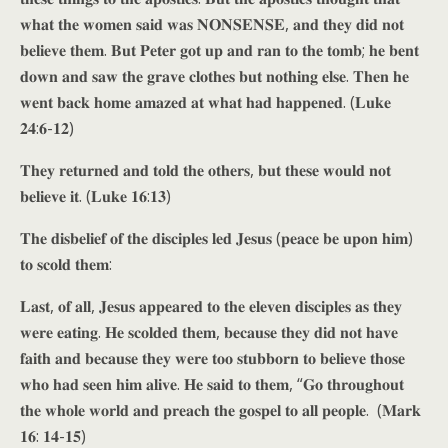
𝐰𝐡𝐚𝐭 𝐭𝐡𝐞 𝐰𝐨𝐦𝐞𝐧 𝐬𝐚𝐢𝐝 𝐰𝐚𝐬 𝐍𝐎𝐍𝐒𝐄𝐍𝐒𝐄, 𝐚𝐧𝐝 𝐭𝐡𝐞𝐲 𝐝𝐢𝐝 𝐧𝐨𝐭
𝐛𝐞𝐥𝐢𝐞𝐯𝐞 𝐭𝐡𝐞𝐦. 𝐁𝐮𝐭 𝐏𝐞𝐭𝐞𝐫 𝐠𝐨𝐭 𝐮𝐩 𝐚𝐧𝐝 𝐫𝐚𝐧 𝐭𝐨 𝐭𝐡𝐞 𝐭𝐨𝐦𝐛; 𝐡𝐞 𝐛𝐞𝐧𝐭
𝐝𝐨𝐰𝐧 𝐚𝐧𝐝 𝐬𝐚𝐰 𝐭𝐡𝐞 𝐠𝐫𝐚𝐯𝐞 𝐜𝐥𝐨𝐭𝐡𝐞𝐬 𝐛𝐮𝐭 𝐧𝐨𝐭𝐡𝐢𝐧𝐠 𝐞𝐥𝐬𝐞. 𝐓𝐡𝐞𝐧 𝐡𝐞
𝐰𝐞𝐧𝐭 𝐛𝐚𝐜𝐤 𝐡𝐨𝐦𝐞 𝐚𝐦𝐚𝐳𝐞𝐝 𝐚𝐭 𝐰𝐡𝐚𝐭 𝐡𝐚𝐝 𝐡𝐚𝐩𝐩𝐞𝐧𝐞𝐝. (𝐋𝐮𝐤𝐞
𝟐𝟒:𝟔-𝟏𝟐)
𝐓𝐡𝐞𝐲 𝐫𝐞𝐭𝐮𝐫𝐧𝐞𝐝 𝐚𝐧𝐝 𝐭𝐨𝐥𝐝 𝐭𝐡𝐞 𝐨𝐭𝐡𝐞𝐫𝐬, 𝐛𝐮𝐭 𝐭𝐡𝐞𝐬𝐞 𝐰𝐨𝐮𝐥𝐝 𝐧𝐨𝐭
𝐛𝐞𝐥𝐢𝐞𝐯𝐞 𝐢𝐭. (𝐋𝐮𝐤𝐞 𝟏𝟔:𝟏𝟑)
𝐓𝐡𝐞 𝐝𝐢𝐬𝐛𝐞𝐥𝐢𝐞𝐟 𝐨𝐟 𝐭𝐡𝐞 𝐝𝐢𝐬𝐜𝐢𝐩𝐥𝐞𝐬 𝐥𝐞𝐝 𝐉𝐞𝐬𝐮𝐬 (𝐩𝐞𝐚𝐜𝐞 𝐛𝐞 𝐮𝐩𝐨𝐧 𝐡𝐢𝐦)
𝐭𝐨 𝐬𝐜𝐨𝐥𝐝 𝐭𝐡𝐞𝐦:
𝐋𝐚𝐬𝐭, 𝐨𝐟 𝐚𝐥𝐥, 𝐉𝐞𝐬𝐮𝐬 𝐚𝐩𝐩𝐞𝐚𝐫𝐞𝐝 𝐭𝐨 𝐭𝐡𝐞 𝐞𝐥𝐞𝐯𝐞𝐧 𝐝𝐢𝐬𝐜𝐢𝐩𝐥𝐞𝐬 𝐚𝐬 𝐭𝐡𝐞𝐲
𝐰𝐞𝐫𝐞 𝐞𝐚𝐭𝐢𝐧𝐠. 𝐇𝐞 𝐬𝐜𝐨𝐥𝐝𝐞𝐝 𝐭𝐡𝐞𝐦, 𝐛𝐞𝐜𝐚𝐮𝐬𝐞 𝐭𝐡𝐞𝐲 𝐝𝐢𝐝 𝐧𝐨𝐭 𝐡𝐚𝐯𝐞
𝐟𝐚𝐢𝐭𝐡 𝐚𝐧𝐝 𝐛𝐞𝐜𝐚𝐮𝐬𝐞 𝐭𝐡𝐞𝐲 𝐰𝐞𝐫𝐞 𝐭𝐨𝐨 𝐬𝐭𝐮𝐛𝐛𝐨𝐫𝐧 𝐭𝐨 𝐛𝐞𝐥𝐢𝐞𝐯𝐞 𝐭𝐡𝐨𝐬𝐞
𝐰𝐡𝐨 𝐡𝐚𝐝 𝐬𝐞𝐞𝐧 𝐡𝐢𝐦 𝐚𝐥𝐢𝐯𝐞. 𝐇𝐞 𝐬𝐚𝐢𝐝 𝐭𝐨 𝐭𝐡𝐞𝐦, “𝐆𝐨 𝐭𝐡𝐫𝐨𝐮𝐠𝐡𝐨𝐮𝐭
𝐭𝐡𝐞 𝐰𝐡𝐨𝐥𝐞 𝐰𝐨𝐫𝐥𝐝 𝐚𝐧𝐝 𝐩𝐫𝐞𝐚𝐜𝐡 𝐭𝐡𝐞 𝐠𝐨𝐬𝐩𝐞𝐥 𝐭𝐨 𝐚𝐥𝐥 𝐩𝐞𝐨𝐩𝐥𝐞. (𝐌𝐚𝐫𝐤
𝟏𝟔: 𝟏𝟒-𝟏𝟓)