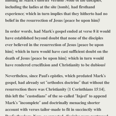
𝐦𝐢𝐬𝐬𝐢𝐧𝐠 𝐢𝐧 𝐌𝐚𝐫𝐤’𝐬 𝐬𝐡𝐨𝐫𝐭𝐞𝐫 𝐯𝐞𝐫𝐬𝐢𝐨𝐧! 𝐍𝐨𝐧𝐞 𝐨𝐟 𝐭𝐡𝐞 𝐝𝐢𝐬𝐜𝐢𝐩𝐥𝐞𝐬,
𝐢𝐧𝐜𝐥𝐮𝐝𝐢𝐧𝐠 𝐭𝐡𝐞 𝐥𝐚𝐝𝐢𝐞𝐬 𝐚𝐭 𝐭𝐡𝐞 𝐬𝐢𝐭𝐞 (𝐭𝐨𝐦𝐛), 𝐡𝐚𝐝 𝐟𝐢𝐫𝐬𝐭𝐡𝐚𝐧𝐝
𝐞𝐱𝐩𝐞𝐫𝐢𝐞𝐧𝐜𝐞; 𝐰𝐡𝐢𝐜𝐡 𝐢𝐧 𝐭𝐮𝐫𝐧 𝐢𝐦𝐩𝐥𝐢𝐞𝐬 𝐭𝐡𝐚𝐭 𝐭𝐡𝐞𝐲 𝐡𝐢𝐭𝐡𝐞𝐫𝐭𝐨 𝐡𝐚𝐝 𝐧𝐨
𝐛𝐞𝐥𝐢𝐞𝐟 𝐢𝐧 𝐭𝐡𝐞 𝐫𝐞𝐬𝐮𝐫𝐫𝐞𝐜𝐭𝐢𝐨𝐧 𝐨𝐟 𝐉𝐞𝐬𝐮𝐬 (𝐩𝐞𝐚𝐜𝐞 𝐛𝐞 𝐮𝐩𝐨𝐧 𝐡𝐢𝐦)!
𝐈𝐧 𝐨𝐫𝐝𝐞𝐫 𝐰𝐨𝐫𝐝𝐬, 𝐡𝐚𝐝 𝐌𝐚𝐫𝐤’𝐬 𝐠𝐨𝐬𝐩𝐞𝐥 𝐞𝐧𝐝𝐞𝐝 𝐚𝐭 𝐯𝐞𝐫𝐬𝐞 𝟖 𝐢𝐭 𝐰𝐨𝐮𝐥𝐝
𝐡𝐚𝐯𝐞 𝐞𝐬𝐭𝐚𝐛𝐥𝐢𝐬𝐡𝐞𝐝 𝐛𝐞𝐲𝐨𝐧𝐝 𝐝𝐨𝐮𝐛𝐭 𝐭𝐡𝐚𝐭 𝐧𝐨𝐧𝐞 𝐨𝐟 𝐭𝐡𝐞 𝐝𝐢𝐬𝐜𝐢𝐩𝐥𝐞𝐬
𝐞𝐯𝐞𝐫 𝐛𝐞𝐥𝐢𝐞𝐯𝐞𝐝 𝐢𝐧 𝐭𝐡𝐞 𝐫𝐞𝐬𝐮𝐫𝐫𝐞𝐜𝐭𝐢𝐨𝐧 𝐨𝐟 𝐉𝐞𝐬𝐮𝐬 (𝐩𝐞𝐚𝐜𝐞 𝐛𝐞 𝐮𝐩𝐨𝐧
𝐡𝐢𝐦); 𝐰𝐡𝐢𝐜𝐡 𝐢𝐧 𝐭𝐮𝐫𝐧 𝐰𝐨𝐮𝐥𝐝 𝐡𝐚𝐯𝐞 𝐜𝐚𝐬𝐭 𝐬𝐮𝐟𝐟𝐢𝐜𝐢𝐞𝐧𝐭 𝐝𝐨𝐮𝐛𝐭 𝐨𝐧 𝐭𝐡𝐞
𝐝𝐞𝐚𝐭𝐡 𝐨𝐟 𝐉𝐞𝐬𝐮𝐬 (𝐩𝐞𝐚𝐜𝐞 𝐛𝐞 𝐮𝐩𝐨𝐧 𝐡𝐢𝐦); 𝐰𝐡𝐢𝐜𝐡 𝐢𝐧 𝐭𝐮𝐫𝐧 𝐰𝐨𝐮𝐥𝐝
𝐡𝐚𝐯𝐞 𝐫𝐞𝐧𝐝𝐞𝐫𝐞𝐝 𝐜𝐫𝐮𝐜𝐢𝐟𝐢𝐱𝐢𝐨𝐧 𝐚𝐧𝐝 𝐂𝐡𝐫𝐢𝐬𝐭𝐢𝐚𝐧𝐢𝐭𝐲 𝐭𝐨 𝐛𝐞 𝐝𝐮𝐛𝐢𝐨𝐮𝐬!
𝐍𝐞𝐯𝐞𝐫𝐭𝐡𝐞𝐥𝐞𝐬𝐬, 𝐬𝐢𝐧𝐜𝐞 𝐏𝐚𝐮𝐥’𝐬 𝐞𝐩𝐢𝐬𝐭𝐥𝐞𝐬, 𝐰𝐡𝐢𝐜𝐡 𝐩𝐫𝐞𝐝𝐚𝐭𝐞𝐝 𝐌𝐚𝐫𝐤’𝐬
𝐠𝐨𝐬𝐩𝐞𝐥, 𝐡𝐚𝐝 𝐚𝐥𝐫𝐞𝐚𝐝𝐲 𝐬𝐞𝐭 “𝐨𝐫𝐭𝐡𝐨𝐝𝐨𝐱 𝐝𝐨𝐜𝐭𝐫𝐢𝐧𝐞” 𝐭𝐡𝐚𝐭 𝐰𝐢𝐭𝐡𝐨𝐮𝐭 𝐭𝐡𝐞
𝐫𝐞𝐬𝐮𝐫𝐫𝐞𝐜𝐭𝐢𝐨𝐧 𝐭𝐡𝐞𝐫𝐞 𝐰𝐚𝐬 𝐂𝐡𝐫𝐢𝐬𝐭𝐢𝐚𝐧𝐢𝐭𝐲 (𝟏 𝐂𝐨𝐫𝐢𝐧𝐭𝐡𝐢𝐚𝐧𝐬 𝟏𝟓:𝟏𝟒),
𝐭𝐡𝐢𝐬 𝐥𝐞𝐟𝐭 𝐭𝐡𝐞 “𝐜𝐮𝐬𝐭𝐨𝐝𝐢𝐚𝐧𝐬” 𝐨𝐟 𝐭𝐡𝐞 𝐬𝐨-𝐜𝐚𝐥𝐥𝐞𝐝 “𝐈𝐧𝐣𝐞𝐞𝐥” 𝐭𝐨 𝐚𝐩𝐩𝐞𝐧𝐝
𝐌𝐚𝐫𝐤’𝐬 “𝐢𝐧𝐜𝐨𝐦𝐩𝐥𝐞𝐭𝐞” 𝐚𝐧𝐝 𝐝𝐨𝐜𝐭𝐫𝐢𝐧𝐚𝐥𝐥𝐲 𝐦𝐞𝐧𝐚𝐜𝐢𝐧𝐠 𝐬𝐡𝐨𝐫𝐭𝐞𝐫
𝐚𝐜𝐜𝐨𝐮𝐧𝐭 𝐰𝐢𝐭𝐡 𝐯𝐞𝐫𝐬𝐞𝐬 𝐭𝐚𝐢𝐥𝐨𝐫-𝐦𝐚𝐝𝐞 𝐭𝐨 𝐟𝐢𝐭 𝐢𝐧 𝐬𝐮𝐜𝐜𝐢𝐧𝐜𝐭𝐥𝐲 𝐰𝐢𝐭𝐡