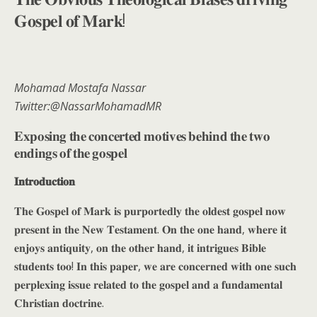
𝐆𝐨𝐬𝐩𝐞𝐥 𝐨𝐟 𝐌𝐚𝐫𝐤!
Mohamad Mostafa Nassar
Twitter:@NassarMohamadMR
𝐄𝐱𝐩𝐨𝐬𝐢𝐧𝐠 𝐭𝐡𝐞 𝐜𝐨𝐧𝐜𝐞𝐫𝐭𝐞𝐝 𝐦𝐨𝐭𝐢𝐯𝐞𝐬 𝐛𝐞𝐡𝐢𝐧𝐝 𝐭𝐡𝐞 𝐭𝐰𝐨
𝐞𝐧𝐝𝐢𝐧𝐠𝐬 𝐨𝐟 𝐭𝐡𝐞 𝐠𝐨𝐬𝐩𝐞𝐥
𝐈𝐧𝐭𝐫𝐨𝐝𝐮𝐜𝐭𝐢𝐨𝐧
𝐓𝐡𝐞 𝐆𝐨𝐬𝐩𝐞𝐥 𝐨𝐟 𝐌𝐚𝐫𝐤 𝐢𝐬 𝐩𝐮𝐫𝐩𝐨𝐫𝐭𝐞𝐝𝐥𝐲 𝐭𝐡𝐞 𝐨𝐥𝐝𝐞𝐬𝐭 𝐠𝐨𝐬𝐩𝐞𝐥 𝐧𝐨𝐰
𝐩𝐫𝐞𝐬𝐞𝐧𝐭 𝐢𝐧 𝐭𝐡𝐞 𝐍𝐞𝐰 𝐓𝐞𝐬𝐭𝐚𝐦𝐞𝐧𝐭. 𝐎𝐧 𝐭𝐡𝐞 𝐨𝐧𝐞 𝐡𝐚𝐧𝐝, 𝐰𝐡𝐞𝐫𝐞 𝐢𝐭
𝐞𝐧𝐣𝐨𝐲𝐬 𝐚𝐧𝐭𝐢𝐪𝐮𝐢𝐭𝐲, 𝐨𝐧 𝐭𝐡𝐞 𝐨𝐭𝐡𝐞𝐫 𝐡𝐚𝐧𝐝, 𝐢𝐭 𝐢𝐧𝐭𝐫𝐢𝐠𝐮𝐞𝐬 𝐁𝐢𝐛𝐥𝐞
𝐬𝐭𝐮𝐝𝐞𝐧𝐭𝐬 𝐭𝐨𝐨! 𝐈𝐧 𝐭𝐡𝐢𝐬 𝐩𝐚𝐩𝐞𝐫, 𝐰𝐞 𝐚𝐫𝐞 𝐜𝐨𝐧𝐜𝐞𝐫𝐧𝐞𝐝 𝐰𝐢𝐭𝐡 𝐨𝐧𝐞 𝐬𝐮𝐜𝐡
𝐩𝐞𝐫𝐩𝐥𝐞𝐱𝐢𝐧𝐠 𝐢𝐬𝐬𝐮𝐞 𝐫𝐞𝐥𝐚𝐭𝐞𝐝 𝐭𝐨 𝐭𝐡𝐞 𝐠𝐨𝐬𝐩𝐞𝐥 𝐚𝐧𝐝 𝐚 𝐟𝐮𝐧𝐝𝐚𝐦𝐞𝐧𝐭𝐚𝐥
𝐂𝐡𝐫𝐢𝐬𝐭𝐢𝐚𝐧 𝐝𝐨𝐜𝐭𝐫𝐢𝐧𝐞.