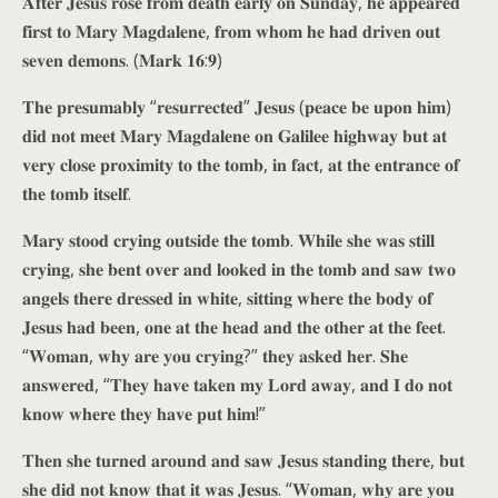
𝐀𝐟𝐭𝐞𝐫 𝐉𝐞𝐬𝐮𝐬 𝐫𝐨𝐬𝐞 𝐟𝐫𝐨𝐦 𝐝𝐞𝐚𝐭𝐡 𝐞𝐚𝐫𝐥𝐲 𝐨𝐧 𝐒𝐮𝐧𝐝𝐚𝐲, 𝐡𝐞 𝐚𝐩𝐩𝐞𝐚𝐫𝐞𝐝
𝐟𝐢𝐫𝐬𝐭 𝐭𝐨 𝐌𝐚𝐫𝐲 𝐌𝐚𝐠𝐝𝐚𝐥𝐞𝐧𝐞, 𝐟𝐫𝐨𝐦 𝐰𝐡𝐨𝐦 𝐡𝐞 𝐡𝐚𝐝 𝐝𝐫𝐢𝐯𝐞𝐧 𝐨𝐮𝐭
𝐬𝐞𝐯𝐞𝐧 𝐝𝐞𝐦𝐨𝐧𝐬. (𝐌𝐚𝐫𝐤 𝟏𝟔:𝟗)
𝐓𝐡𝐞 𝐩𝐫𝐞𝐬𝐮𝐦𝐚𝐛𝐥𝐲 “𝐫𝐞𝐬𝐮𝐫𝐫𝐞𝐜𝐭𝐞𝐝” 𝐉𝐞𝐬𝐮𝐬 (𝐩𝐞𝐚𝐜𝐞 𝐛𝐞 𝐮𝐩𝐨𝐧 𝐡𝐢𝐦)
𝐝𝐢𝐝 𝐧𝐨𝐭 𝐦𝐞𝐞𝐭 𝐌𝐚𝐫𝐲 𝐌𝐚𝐠𝐝𝐚𝐥𝐞𝐧𝐞 𝐨𝐧 𝐆𝐚𝐥𝐢𝐥𝐞𝐞 𝐡𝐢𝐠𝐡𝐰𝐚𝐲 𝐛𝐮𝐭 𝐚𝐭
𝐯𝐞𝐫𝐲 𝐜𝐥𝐨𝐬𝐞 𝐩𝐫𝐨𝐱𝐢𝐦𝐢𝐭𝐲 𝐭𝐨 𝐭𝐡𝐞 𝐭𝐨𝐦𝐛, 𝐢𝐧 𝐟𝐚𝐜𝐭, 𝐚𝐭 𝐭𝐡𝐞 𝐞𝐧𝐭𝐫𝐚𝐧𝐜𝐞 𝐨𝐟
𝐭𝐡𝐞 𝐭𝐨𝐦𝐛 𝐢𝐭𝐬𝐞𝐥𝐟.
𝐌𝐚𝐫𝐲 𝐬𝐭𝐨𝐨𝐝 𝐜𝐫𝐲𝐢𝐧𝐠 𝐨𝐮𝐭𝐬𝐢𝐝𝐞 𝐭𝐡𝐞 𝐭𝐨𝐦𝐛. 𝐖𝐡𝐢𝐥𝐞 𝐬𝐡𝐞 𝐰𝐚𝐬 𝐬𝐭𝐢𝐥𝐥
𝐜𝐫𝐲𝐢𝐧𝐠, 𝐬𝐡𝐞 𝐛𝐞𝐧𝐭 𝐨𝐯𝐞𝐫 𝐚𝐧𝐝 𝐥𝐨𝐨𝐤𝐞𝐝 𝐢𝐧 𝐭𝐡𝐞 𝐭𝐨𝐦𝐛 𝐚𝐧𝐝 𝐬𝐚𝐰 𝐭𝐰𝐨
𝐚𝐧𝐠𝐞𝐥𝐬 𝐭𝐡𝐞𝐫𝐞 𝐝𝐫𝐞𝐬𝐬𝐞𝐝 𝐢𝐧 𝐰𝐡𝐢𝐭𝐞, 𝐬𝐢𝐭𝐭𝐢𝐧𝐠 𝐰𝐡𝐞𝐫𝐞 𝐭𝐡𝐞 𝐛𝐨𝐝𝐲 𝐨𝐟
𝐉𝐞𝐬𝐮𝐬 𝐡𝐚𝐝 𝐛𝐞𝐞𝐧, 𝐨𝐧𝐞 𝐚𝐭 𝐭𝐡𝐞 𝐡𝐞𝐚𝐝 𝐚𝐧𝐝 𝐭𝐡𝐞 𝐨𝐭𝐡𝐞𝐫 𝐚𝐭 𝐭𝐡𝐞 𝐟𝐞𝐞𝐭.
“𝐖𝐨𝐦𝐚𝐧, 𝐰𝐡𝐲 𝐚𝐫𝐞 𝐲𝐨𝐮 𝐜𝐫𝐲𝐢𝐧𝐠?” 𝐭𝐡𝐞𝐲 𝐚𝐬𝐤𝐞𝐝 𝐡𝐞𝐫. 𝐒𝐡𝐞
𝐚𝐧𝐬𝐰𝐞𝐫𝐞𝐝, “𝐓𝐡𝐞𝐲 𝐡𝐚𝐯𝐞 𝐭𝐚𝐤𝐞𝐧 𝐦𝐲 𝐋𝐨𝐫𝐝 𝐚𝐰𝐚𝐲, 𝐚𝐧𝐝 𝐈 𝐝𝐨 𝐧𝐨𝐭
𝐤𝐧𝐨𝐰 𝐰𝐡𝐞𝐫𝐞 𝐭𝐡𝐞𝐲 𝐡𝐚𝐯𝐞 𝐩𝐮𝐭 𝐡𝐢𝐦!”
𝐓𝐡𝐞𝐧 𝐬𝐡𝐞 𝐭𝐮𝐫𝐧𝐞𝐝 𝐚𝐫𝐨𝐮𝐧𝐝 𝐚𝐧𝐝 𝐬𝐚𝐰 𝐉𝐞𝐬𝐮𝐬 𝐬𝐭𝐚𝐧𝐝𝐢𝐧𝐠 𝐭𝐡𝐞𝐫𝐞, 𝐛𝐮𝐭
𝐬𝐡𝐞 𝐝𝐢𝐝 𝐧𝐨𝐭 𝐤𝐧𝐨𝐰 𝐭𝐡𝐚𝐭 𝐢𝐭 𝐰𝐚𝐬 𝐉𝐞𝐬𝐮𝐬. “𝐖𝐨𝐦𝐚𝐧, 𝐰𝐡𝐲 𝐚𝐫𝐞 𝐲𝐨𝐮