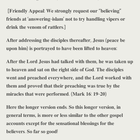
[𝐅𝐫𝐢𝐞𝐧𝐝𝐥𝐲 𝐀𝐩𝐩𝐞𝐚𝐥: 𝐖𝐞 𝐬𝐭𝐫𝐨𝐧𝐠𝐥𝐲 𝐫𝐞𝐪𝐮𝐞𝐬𝐭 𝐨𝐮𝐫 “𝐛𝐞𝐥𝐢𝐞𝐯𝐢𝐧𝐠”
𝐟𝐫𝐢𝐞𝐧𝐝𝐬 𝐚𝐭 ‘𝐚𝐧𝐬𝐰𝐞𝐫𝐢𝐧𝐠-𝐢𝐬𝐥𝐚𝐦’ 𝐧𝐨𝐭 𝐭𝐨 𝐭𝐫𝐲 𝐡𝐚𝐧𝐝𝐥𝐢𝐧𝐠 𝐯𝐢𝐩𝐞𝐫𝐬 𝐨𝐫
𝐝𝐫𝐢𝐧𝐤 𝐭𝐡𝐞 𝐯𝐞𝐧𝐨𝐦 𝐨𝐟 𝐫𝐚𝐭𝐭𝐥𝐞𝐫𝐬.]
𝐀𝐟𝐭𝐞𝐫 𝐚𝐝𝐝𝐫𝐞𝐬𝐬𝐢𝐧𝐠 𝐭𝐡𝐞 𝐝𝐢𝐬𝐜𝐢𝐩𝐥𝐞𝐬 𝐭𝐡𝐞𝐫𝐞𝐚𝐟𝐭𝐞𝐫, 𝐉𝐞𝐬𝐮𝐬 (𝐩𝐞𝐚𝐜𝐞 𝐛𝐞
𝐮𝐩𝐨𝐧 𝐡𝐢𝐦) 𝐢𝐬 𝐩𝐨𝐫𝐭𝐫𝐚𝐲𝐞𝐝 𝐭𝐨 𝐡𝐚𝐯𝐞 𝐛𝐞𝐞𝐧 𝐥𝐢𝐟𝐭𝐞𝐝 𝐭𝐨 𝐡𝐞𝐚𝐯𝐞𝐧:
𝐀𝐟𝐭𝐞𝐫 𝐭𝐡𝐞 𝐋𝐨𝐫𝐝 𝐉𝐞𝐬𝐮𝐬 𝐡𝐚𝐝 𝐭𝐚𝐥𝐤𝐞𝐝 𝐰𝐢𝐭𝐡 𝐭𝐡𝐞𝐦, 𝐡𝐞 𝐰𝐚𝐬 𝐭𝐚𝐤𝐞𝐧 𝐮𝐩
𝐭𝐨 𝐡𝐞𝐚𝐯𝐞𝐧 𝐚𝐧𝐝 𝐬𝐚𝐭 𝐨𝐧 𝐭𝐡𝐞 𝐫𝐢𝐠𝐡𝐭 𝐬𝐢𝐝𝐞 𝐨𝐟 𝐆𝐨𝐝. 𝐓𝐡𝐞 𝐝𝐢𝐬𝐜𝐢𝐩𝐥𝐞𝐬
𝐰𝐞𝐧𝐭 𝐚𝐧𝐝 𝐩𝐫𝐞𝐚𝐜𝐡𝐞𝐝 𝐞𝐯𝐞𝐫𝐲𝐰𝐡𝐞𝐫𝐞, 𝐚𝐧𝐝 𝐭𝐡𝐞 𝐋𝐨𝐫𝐝 𝐰𝐨𝐫𝐤𝐞𝐝 𝐰𝐢𝐭𝐡
𝐭𝐡𝐞𝐦 𝐚𝐧𝐝 𝐩𝐫𝐨𝐯𝐞𝐝 𝐭𝐡𝐚𝐭 𝐭𝐡𝐞𝐢𝐫 𝐩𝐫𝐞𝐚𝐜𝐡𝐢𝐧𝐠 𝐰𝐚𝐬 𝐭𝐫𝐮𝐞 𝐛𝐲 𝐭𝐡𝐞
𝐦𝐢𝐫𝐚𝐜𝐥𝐞𝐬 𝐭𝐡𝐚𝐭 𝐰𝐞𝐫𝐞 𝐩𝐞𝐫𝐟𝐨𝐫𝐦𝐞𝐝. (𝐌𝐚𝐫𝐤 𝟏𝟔: 𝟏𝟗-𝟐𝟎)
𝐇𝐞𝐫𝐞 𝐭𝐡𝐞 𝐥𝐨𝐧𝐠𝐞𝐫 𝐯𝐞𝐫𝐬𝐢𝐨𝐧 𝐞𝐧𝐝𝐬. 𝐒𝐨 𝐭𝐡𝐢𝐬 𝐥𝐨𝐧𝐠𝐞𝐫 𝐯𝐞𝐫𝐬𝐢𝐨𝐧, 𝐢𝐧
𝐠𝐞𝐧𝐞𝐫𝐚𝐥 𝐭𝐞𝐫𝐦𝐬, 𝐢𝐬 𝐦𝐨𝐫𝐞 𝐨𝐫 𝐥𝐞𝐬𝐬 𝐬𝐢𝐦𝐢𝐥𝐚𝐫 𝐭𝐨 𝐭𝐡𝐞 𝐨𝐭𝐡𝐞𝐫 𝐠𝐨𝐬𝐩𝐞𝐥
𝐚𝐜𝐜𝐨𝐮𝐧𝐭𝐬 𝐞𝐱𝐜𝐞𝐩𝐭 𝐟𝐨𝐫 𝐭𝐡𝐞 𝐬𝐞𝐧𝐬𝐚𝐭𝐢𝐨𝐧𝐚𝐥 𝐛𝐥𝐞𝐬𝐬𝐢𝐧𝐠𝐬 𝐟𝐨𝐫 𝐭𝐡𝐞
𝐛𝐞𝐥𝐢𝐞𝐯𝐞𝐫𝐬. 𝐒𝐨 𝐟𝐚𝐫 𝐬𝐨 𝐠𝐨𝐨𝐝!