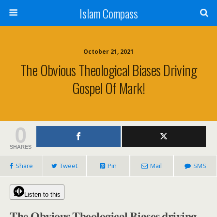
Islam Compass
October 21, 2021
The Obvious Theological Biases Driving
Gospel Of Mark!
0
SHARES
Share
Tweet
Pin
Mail
SMS
Listen to this
𝐓𝐡𝐞 𝐎𝐛𝐯𝐢𝐨𝐮𝐬 𝐓𝐡𝐞𝐨𝐥𝐨𝐠𝐢𝐜𝐚𝐥 𝐁𝐢𝐚𝐬𝐞𝐬 𝐝𝐫𝐢𝐯𝐢𝐧𝐠