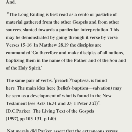
𝐀𝐧𝐝,
“𝐓𝐡𝐞 𝐋𝐨𝐧𝐠 𝐄𝐧𝐝𝐢𝐧𝐠 𝐢𝐬 𝐛𝐞𝐬𝐭 𝐫𝐞𝐚𝐝 𝐚𝐬 𝐚 𝐜𝐞𝐧𝐭𝐨 𝐨𝐫 𝐩𝐚𝐬𝐭𝐢𝐜𝐡𝐞 𝐨𝐟
𝐦𝐚𝐭𝐞𝐫𝐢𝐚𝐥 𝐠𝐚𝐭𝐡𝐞𝐫𝐞𝐝 𝐟𝐫𝐨𝐦 𝐭𝐡𝐞 𝐨𝐭𝐡𝐞𝐫 𝐆𝐨𝐬𝐩𝐞𝐥𝐬 𝐚𝐧𝐝 𝐟𝐫𝐨𝐦 𝐨𝐭𝐡𝐞𝐫
𝐬𝐨𝐮𝐫𝐜𝐞𝐬, 𝐬𝐥𝐚𝐧𝐭𝐞𝐝 𝐭𝐨𝐰𝐚𝐫𝐝𝐬 𝐚 𝐩𝐚𝐫𝐭𝐢𝐜𝐮𝐥𝐚𝐫 𝐢𝐧𝐭𝐞𝐫𝐩𝐫𝐞𝐭𝐚𝐭𝐢𝐨𝐧. 𝐓𝐡𝐢𝐬
𝐦𝐚𝐲 𝐛𝐞 𝐝𝐞𝐦𝐨𝐧𝐬𝐭𝐫𝐚𝐭𝐞𝐝 𝐛𝐲 𝐠𝐨𝐢𝐧𝐠 𝐭𝐡𝐫𝐨𝐮𝐠𝐡 𝐢𝐭 𝐯𝐞𝐫𝐬𝐞 𝐛𝐲 𝐯𝐞𝐫𝐬𝐞.
𝐕𝐞𝐫𝐬𝐞𝐬 𝟏𝟓-𝟏𝟔: 𝐈𝐧 𝐌𝐚𝐭𝐭𝐡𝐞𝐰 𝟐𝟖.𝟏𝟗 𝐭𝐡𝐞 𝐝𝐢𝐬𝐜𝐢𝐩𝐥𝐞𝐬 𝐚𝐫𝐞
𝐜𝐨𝐦𝐦𝐚𝐧𝐝𝐞𝐝 ‘𝐆𝐨 𝐭𝐡𝐞𝐫𝐞𝐟𝐨𝐫𝐞 𝐚𝐧𝐝 𝐦𝐚𝐤𝐞 𝐝𝐢𝐬𝐜𝐢𝐩𝐥𝐞𝐬 𝐨𝐟 𝐚𝐥𝐥 𝐧𝐚𝐭𝐢𝐨𝐧𝐬,
𝐛𝐚𝐩𝐭𝐢𝐳𝐢𝐧𝐠 𝐭𝐡𝐞𝐦 𝐢𝐧 𝐭𝐡𝐞 𝐧𝐚𝐦𝐞 𝐨𝐟 𝐭𝐡𝐞 𝐅𝐚𝐭𝐡𝐞𝐫 𝐚𝐧𝐝 𝐨𝐟 𝐭𝐡𝐞 𝐒𝐨𝐧 𝐚𝐧𝐝
𝐨𝐟 𝐭𝐡𝐞 𝐇𝐨𝐥𝐲 𝐒𝐩𝐢𝐫𝐢𝐭.’
𝐓𝐡𝐞 𝐬𝐚𝐦𝐞 𝐩𝐚𝐢𝐫 𝐨𝐟 𝐯𝐞𝐫𝐛𝐬, ‘𝐩𝐫𝐞𝐚𝐜𝐡’/’𝐛𝐚𝐩𝐭𝐢𝐬𝐞𝟓, 𝐢𝐬 𝐟𝐨𝐮𝐧𝐝
𝐡𝐞𝐫𝐞. 𝐓𝐡𝐞 𝐦𝐚𝐢𝐧 𝐢𝐝𝐞𝐚 𝐡𝐞𝐫𝐞 (𝐛𝐞𝐥𝐢𝐞𝐟𝐬-𝐛𝐚𝐩𝐭𝐢𝐬𝐦—𝐬𝐚𝐥𝐯𝐚𝐭𝐢𝐨𝐧) 𝐦𝐚𝐲
𝐛𝐞 𝐬𝐞𝐞𝐧 𝐚𝐬 𝐚 𝐝𝐞𝐯𝐞𝐥𝐨𝐩𝐦𝐞𝐧𝐭 𝐨𝐟 𝐰𝐡𝐚𝐭 𝐢𝐬 𝐟𝐨𝐮𝐧𝐝 𝐢𝐧 𝐭𝐡𝐞 𝐍𝐞𝐰
𝐓𝐞𝐬𝐭𝐚𝐦𝐞𝐧𝐭 (𝐬𝐞𝐞 𝐀𝐜𝐭𝐬 𝟏𝟔.𝟑𝟏 𝐚𝐧𝐝 𝟑𝟑; 𝟏 𝐏𝐞𝐭𝐞𝐫 𝟑·𝟐ΐ)”.
(𝐃.𝐂.𝐏𝐚𝐫𝐤𝐞𝐫, 𝐓𝐡𝐞 𝐋𝐢𝐯𝐢𝐧𝐠 𝐓𝐞𝐱𝐭 𝐨𝐟 𝐭𝐡𝐞 𝐆𝐨𝐬𝐩𝐞𝐥𝐬
(𝟏𝟗𝟗𝟕),𝐩𝐩.𝟏𝟎𝟑-𝟏𝟑𝟏, 𝐩.𝟏𝟒𝟎)
𝐍𝐨𝐭 𝐦𝐞𝐫𝐞𝐥𝐲 𝐝𝐢𝐝 𝐏𝐚𝐫𝐤𝐞𝐫 𝐚𝐬𝐬𝐞𝐫𝐭 𝐭𝐡𝐚𝐭 𝐭𝐡𝐞 𝐞𝐱𝐭𝐫𝐚𝐧𝐞𝐨𝐮𝐬 𝐯𝐞𝐫𝐬𝐞𝐬