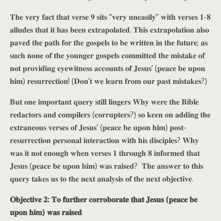
𝐓𝐡𝐞 𝐯𝐞𝐫𝐲 𝐟𝐚𝐜𝐭 𝐭𝐡𝐚𝐭 𝐯𝐞𝐫𝐬𝐞 𝟗 𝐬𝐢𝐭𝐬 “𝐯𝐞𝐫𝐲 𝐮𝐧𝐞𝐚𝐬𝐢𝐥𝐲” 𝐰𝐢𝐭𝐡 𝐯𝐞𝐫𝐬𝐞𝐬 𝟏-𝟖
𝐚𝐥𝐥𝐮𝐝𝐞𝐬 𝐭𝐡𝐚𝐭 𝐢𝐭 𝐡𝐚𝐬 𝐛𝐞𝐞𝐧 𝐞𝐱𝐭𝐫𝐚𝐩𝐨𝐥𝐚𝐭𝐞𝐝. 𝐓𝐡𝐢𝐬 𝐞𝐱𝐭𝐫𝐚𝐩𝐨𝐥𝐚𝐭𝐢𝐨𝐧 𝐚𝐥𝐬𝐨
𝐩𝐚𝐯𝐞𝐝 𝐭𝐡𝐞 𝐩𝐚𝐭𝐡 𝐟𝐨𝐫 𝐭𝐡𝐞 𝐠𝐨𝐬𝐩𝐞𝐥𝐬 𝐭𝐨 𝐛𝐞 𝐰𝐫𝐢𝐭𝐭𝐞𝐧 𝐢𝐧 𝐭𝐡𝐞 𝐟𝐮𝐭𝐮𝐫𝐞; 𝐚𝐬
𝐬𝐮𝐜𝐡 𝐧𝐨𝐧𝐞 𝐨𝐟 𝐭𝐡𝐞 𝐲𝐨𝐮𝐧𝐠𝐞𝐫 𝐠𝐨𝐬𝐩𝐞𝐥𝐬 𝐜𝐨𝐦𝐦𝐢𝐭𝐭𝐞𝐝 𝐭𝐡𝐞 𝐦𝐢𝐬𝐭𝐚𝐤𝐞 𝐨𝐟
𝐧𝐨𝐭 𝐩𝐫𝐨𝐯𝐢𝐝𝐢𝐧𝐠 𝐞𝐲𝐞𝐰𝐢𝐭𝐧𝐞𝐬𝐬 𝐚𝐜𝐜𝐨𝐮𝐧𝐭𝐬 𝐨𝐟 𝐉𝐞𝐬𝐮𝐬’ (𝐩𝐞𝐚𝐜𝐞 𝐛𝐞 𝐮𝐩𝐨𝐧
𝐡𝐢𝐦) 𝐫𝐞𝐬𝐮𝐫𝐫𝐞𝐜𝐭𝐢𝐨𝐧! (𝐃𝐨𝐧’𝐭 𝐰𝐞 𝐥𝐞𝐚𝐫𝐧 𝐟𝐫𝐨𝐦 𝐨𝐮𝐫 𝐩𝐚𝐬𝐭 𝐦𝐢𝐬𝐭𝐚𝐤𝐞𝐬?)
𝐁𝐮𝐭 𝐨𝐧𝐞 𝐢𝐦𝐩𝐨𝐫𝐭𝐚𝐧𝐭 𝐪𝐮𝐞𝐫𝐲 𝐬𝐭𝐢𝐥𝐥 𝐥𝐢𝐧𝐠𝐞𝐫𝐬 𝐖𝐡𝐲 𝐰𝐞𝐫𝐞 𝐭𝐡𝐞 𝐁𝐢𝐛𝐥𝐞
𝐫𝐞𝐝𝐚𝐜𝐭𝐨𝐫𝐬 𝐚𝐧𝐝 𝐜𝐨𝐦𝐩𝐢𝐥𝐞𝐫𝐬 (𝐜𝐨𝐫𝐫𝐮𝐩𝐭𝐞𝐫𝐬?) 𝐬𝐨 𝐤𝐞𝐞𝐧 𝐨𝐧 𝐚𝐝𝐝𝐢𝐧𝐠 𝐭𝐡𝐞
𝐞𝐱𝐭𝐫𝐚𝐧𝐞𝐨𝐮𝐬 𝐯𝐞𝐫𝐬𝐞𝐬 𝐨𝐟 𝐉𝐞𝐬𝐮𝐬’ (𝐩𝐞𝐚𝐜𝐞 𝐛𝐞 𝐮𝐩𝐨𝐧 𝐡𝐢𝐦) 𝐩𝐨𝐬𝐭-
𝐫𝐞𝐬𝐮𝐫𝐫𝐞𝐜𝐭𝐢𝐨𝐧 𝐩𝐞𝐫𝐬𝐨𝐧𝐚𝐥 𝐢𝐧𝐭𝐞𝐫𝐚𝐜𝐭𝐢𝐨𝐧 𝐰𝐢𝐭𝐡 𝐡𝐢𝐬 𝐝𝐢𝐬𝐜𝐢𝐩𝐥𝐞𝐬? 𝐖𝐡𝐲
𝐰𝐚𝐬 𝐢𝐭 𝐧𝐨𝐭 𝐞𝐧𝐨𝐮𝐠𝐡 𝐰𝐡𝐞𝐧 𝐯𝐞𝐫𝐬𝐞𝐬 𝟏 𝐭𝐡𝐫𝐨𝐮𝐠𝐡 𝟖 𝐢𝐧𝐟𝐨𝐫𝐦𝐞𝐝 𝐭𝐡𝐚𝐭
𝐉𝐞𝐬𝐮𝐬 (𝐩𝐞𝐚𝐜𝐞 𝐛𝐞 𝐮𝐩𝐨𝐧 𝐡𝐢𝐦) 𝐰𝐚𝐬 𝐫𝐚𝐢𝐬𝐞𝐝? 𝐓𝐡𝐞 𝐚𝐧𝐬𝐰𝐞𝐫 𝐭𝐨 𝐭𝐡𝐢𝐬
𝐪𝐮𝐞𝐫𝐲 𝐭𝐚𝐤𝐞𝐬 𝐮𝐬 𝐭𝐨 𝐭𝐡𝐞 𝐧𝐞𝐱𝐭 𝐚𝐧𝐚𝐥𝐲𝐬𝐢𝐬 𝐨𝐟 𝐭𝐡𝐞 𝐧𝐞𝐱𝐭 𝐨𝐛𝐣𝐞𝐜𝐭𝐢𝐯𝐞.
𝐎𝐛𝐣𝐞𝐜𝐭𝐢𝐯𝐞 𝟐: 𝐓𝐨 𝐟𝐮𝐫𝐭𝐡𝐞𝐫 𝐜𝐨𝐫𝐫𝐨𝐛𝐨𝐫𝐚𝐭𝐞 𝐭𝐡𝐚𝐭 𝐉𝐞𝐬𝐮𝐬 (𝐩𝐞𝐚𝐜𝐞 𝐛𝐞
𝐮𝐩𝐨𝐧 𝐡𝐢𝐦) 𝐰𝐚𝐬 𝐫𝐚𝐢𝐬𝐞𝐝