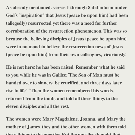
𝐀𝐬 𝐚𝐥𝐫𝐞𝐚𝐝𝐲 𝐦𝐞𝐧𝐭𝐢𝐨𝐧𝐞𝐝, 𝐯𝐞𝐫𝐬𝐞𝐬 𝟏 𝐭𝐡𝐫𝐨𝐮𝐠𝐡 𝟖 𝐝𝐢𝐝 𝐢𝐧𝐟𝐨𝐫𝐦 𝐮𝐧𝐝𝐞𝐫
𝐆𝐨𝐝’𝐬 “𝐢𝐧𝐬𝐩𝐢𝐫𝐚𝐭𝐢𝐨𝐧” 𝐭𝐡𝐚𝐭 𝐉𝐞𝐬𝐮𝐬 (𝐩𝐞𝐚𝐜𝐞 𝐛𝐞 𝐮𝐩𝐨𝐧 𝐡𝐢𝐦) 𝐡𝐚𝐝 𝐛𝐞𝐞𝐧
(𝐚𝐥𝐥𝐞𝐠𝐞𝐝𝐥𝐲) 𝐫𝐞𝐬𝐮𝐫𝐫𝐞𝐜𝐭𝐞𝐝 𝐲𝐞𝐭 𝐭𝐡𝐞𝐫𝐞 𝐰𝐚𝐬 𝐚 𝐧𝐞𝐞𝐝 𝐟𝐨𝐫 𝐟𝐮𝐫𝐭𝐡𝐞𝐫
𝐜𝐨𝐫𝐫𝐨𝐛𝐨𝐫𝐚𝐭𝐢𝐨𝐧 𝐨𝐟 𝐭𝐡𝐞 𝐫𝐞𝐬𝐮𝐫𝐫𝐞𝐜𝐭𝐢𝐨𝐧 𝐩𝐡𝐞𝐧𝐨𝐦𝐞𝐧𝐨𝐧. 𝐓𝐡𝐢𝐬 𝐰𝐚𝐬 𝐬𝐨
𝐛𝐞𝐜𝐚𝐮𝐬𝐞 𝐭𝐡𝐞 𝐛𝐞𝐥𝐢𝐞𝐯𝐢𝐧𝐠 𝐝𝐢𝐬𝐜𝐢𝐩𝐥𝐞𝐬 𝐨𝐟 𝐉𝐞𝐬𝐮𝐬 (𝐩𝐞𝐚𝐜𝐞 𝐛𝐞 𝐮𝐩𝐨𝐧 𝐡𝐢𝐦)
𝐰𝐞𝐫𝐞 𝐢𝐧 𝐧𝐨 𝐦𝐨𝐨𝐝 𝐭𝐨 𝐛𝐞𝐥𝐢𝐞𝐯𝐞 𝐭𝐡𝐞 𝐫𝐞𝐬𝐮𝐫𝐫𝐞𝐜𝐭𝐢𝐨𝐧 𝐧𝐞𝐰𝐬 𝐨𝐟 𝐉𝐞𝐬𝐮𝐬
(𝐩𝐞𝐚𝐜𝐞 𝐛𝐞 𝐮𝐩𝐨𝐧 𝐡𝐢𝐦) 𝐟𝐫𝐨𝐦 𝐭𝐡𝐞𝐢𝐫 𝐨𝐰𝐧 𝐜𝐨𝐥𝐥𝐞𝐚𝐠𝐮𝐞𝐬, 𝐯𝐢𝐜𝐚𝐫𝐢𝐨𝐮𝐬𝐥𝐲:
𝐇𝐞 𝐢𝐬 𝐧𝐨𝐭 𝐡𝐞𝐫𝐞; 𝐡𝐞 𝐡𝐚𝐬 𝐛𝐞𝐞𝐧 𝐫𝐚𝐢𝐬𝐞𝐝. 𝐑𝐞𝐦𝐞𝐦𝐛𝐞𝐫 𝐰𝐡𝐚𝐭 𝐡𝐞 𝐬𝐚𝐢𝐝
𝐭𝐨 𝐲𝐨𝐮 𝐰𝐡𝐢𝐥𝐞 𝐡𝐞 𝐰𝐚𝐬 𝐢𝐧 𝐆𝐚𝐥𝐢𝐥𝐞𝐞: ‘𝐓𝐡𝐞 𝐒𝐨𝐧 𝐨𝐟 𝐌𝐚𝐧 𝐦𝐮𝐬𝐭 𝐛𝐞
𝐡𝐚𝐧𝐝𝐞𝐝 𝐨𝐯𝐞𝐫 𝐭𝐨 𝐬𝐢𝐧𝐧𝐞𝐫𝐬, 𝐛𝐞 𝐜𝐫𝐮𝐜𝐢𝐟𝐢𝐞𝐝, 𝐚𝐧𝐝 𝐭𝐡𝐫𝐞𝐞 𝐝𝐚𝐲𝐬 𝐥𝐚𝐭𝐞𝐫
𝐫𝐢𝐬𝐞 𝐭𝐨 𝐥𝐢𝐟𝐞.’ “𝐓𝐡𝐞𝐧 𝐭𝐡𝐞 𝐰𝐨𝐦𝐞𝐧 𝐫𝐞𝐦𝐞𝐦𝐛𝐞𝐫𝐞𝐝 𝐡𝐢𝐬 𝐰𝐨𝐫𝐝𝐬,
𝐫𝐞𝐭𝐮𝐫𝐧𝐞𝐝 𝐟𝐫𝐨𝐦 𝐭𝐡𝐞 𝐭𝐨𝐦𝐛, 𝐚𝐧𝐝 𝐭𝐨𝐥𝐝 𝐚𝐥𝐥 𝐭𝐡𝐞𝐬𝐞 𝐭𝐡𝐢𝐧𝐠𝐬 𝐭𝐨 𝐭𝐡𝐞
𝐞𝐥𝐞𝐯𝐞𝐧 𝐝𝐢𝐬𝐜𝐢𝐩𝐥𝐞𝐬 𝐚𝐧𝐝 𝐚𝐥𝐥 𝐭𝐡𝐞 𝐫𝐞𝐬𝐭.
𝐓𝐡𝐞 𝐰𝐨𝐦𝐞𝐧 𝐰𝐞𝐫𝐞 𝐌𝐚𝐫𝐲 𝐌𝐚𝐠𝐝𝐚𝐥𝐞𝐧𝐞, 𝐉𝐨𝐚𝐧𝐧𝐚, 𝐚𝐧𝐝 𝐌𝐚𝐫𝐲 𝐭𝐡𝐞
𝐦𝐨𝐭𝐡𝐞𝐫 𝐨𝐟 𝐉𝐚𝐦𝐞𝐬; 𝐭𝐡𝐞𝐲 𝐚𝐧𝐝 𝐭𝐡𝐞 𝐨𝐭𝐡𝐞𝐫 𝐰𝐨𝐦𝐞𝐧 𝐰𝐢𝐭𝐡 𝐭𝐡𝐞𝐦 𝐭𝐨𝐥𝐝
𝐭𝐡𝐞𝐬𝐞 𝐭𝐡𝐢𝐧𝐠𝐬 𝐭𝐨 𝐭𝐡𝐞 𝐚𝐩𝐨𝐬𝐭𝐥𝐞𝐬. 𝐁𝐮𝐭 𝐭𝐡𝐞 𝐚𝐩𝐨𝐬𝐭𝐥𝐞𝐬 𝐭𝐡𝐨𝐮𝐠𝐡𝐭 𝐭𝐡𝐚𝐭