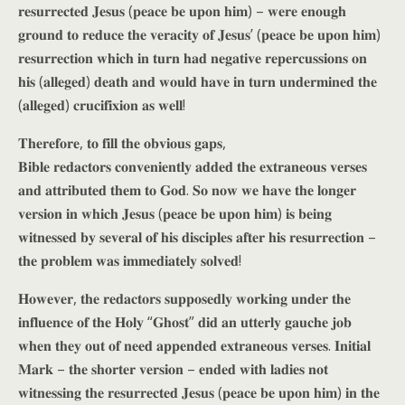
𝐫𝐞𝐬𝐮𝐫𝐫𝐞𝐜𝐭𝐞𝐝 𝐉𝐞𝐬𝐮𝐬 (𝐩𝐞𝐚𝐜𝐞 𝐛𝐞 𝐮𝐩𝐨𝐧 𝐡𝐢𝐦) – 𝐰𝐞𝐫𝐞 𝐞𝐧𝐨𝐮𝐠𝐡
𝐠𝐫𝐨𝐮𝐧𝐝 𝐭𝐨 𝐫𝐞𝐝𝐮𝐜𝐞 𝐭𝐡𝐞 𝐯𝐞𝐫𝐚𝐜𝐢𝐭𝐲 𝐨𝐟 𝐉𝐞𝐬𝐮𝐬’ (𝐩𝐞𝐚𝐜𝐞 𝐛𝐞 𝐮𝐩𝐨𝐧 𝐡𝐢𝐦)
𝐫𝐞𝐬𝐮𝐫𝐫𝐞𝐜𝐭𝐢𝐨𝐧 𝐰𝐡𝐢𝐜𝐡 𝐢𝐧 𝐭𝐮𝐫𝐧 𝐡𝐚𝐝 𝐧𝐞𝐠𝐚𝐭𝐢𝐯𝐞 𝐫𝐞𝐩𝐞𝐫𝐜𝐮𝐬𝐬𝐢𝐨𝐧𝐬 𝐨𝐧
𝐡𝐢𝐬 (𝐚𝐥𝐥𝐞𝐠𝐞𝐝) 𝐝𝐞𝐚𝐭𝐡 𝐚𝐧𝐝 𝐰𝐨𝐮𝐥𝐝 𝐡𝐚𝐯𝐞 𝐢𝐧 𝐭𝐮𝐫𝐧 𝐮𝐧𝐝𝐞𝐫𝐦𝐢𝐧𝐞𝐝 𝐭𝐡𝐞
(𝐚𝐥𝐥𝐞𝐠𝐞𝐝) 𝐜𝐫𝐮𝐜𝐢𝐟𝐢𝐱𝐢𝐨𝐧 𝐚𝐬 𝐰𝐞𝐥𝐥!
𝐓𝐡𝐞𝐫𝐞𝐟𝐨𝐫𝐞, 𝐭𝐨 𝐟𝐢𝐥𝐥 𝐭𝐡𝐞 𝐨𝐛𝐯𝐢𝐨𝐮𝐬 𝐠𝐚𝐩𝐬,
𝐁𝐢𝐛𝐥𝐞 𝐫𝐞𝐝𝐚𝐜𝐭𝐨𝐫𝐬 𝐜𝐨𝐧𝐯𝐞𝐧𝐢𝐞𝐧𝐭𝐥𝐲 𝐚𝐝𝐝𝐞𝐝 𝐭𝐡𝐞 𝐞𝐱𝐭𝐫𝐚𝐧𝐞𝐨𝐮𝐬 𝐯𝐞𝐫𝐬𝐞𝐬
𝐚𝐧𝐝 𝐚𝐭𝐭𝐫𝐢𝐛𝐮𝐭𝐞𝐝 𝐭𝐡𝐞𝐦 𝐭𝐨 𝐆𝐨𝐝. 𝐒𝐨 𝐧𝐨𝐰 𝐰𝐞 𝐡𝐚𝐯𝐞 𝐭𝐡𝐞 𝐥𝐨𝐧𝐠𝐞𝐫
𝐯𝐞𝐫𝐬𝐢𝐨𝐧 𝐢𝐧 𝐰𝐡𝐢𝐜𝐡 𝐉𝐞𝐬𝐮𝐬 (𝐩𝐞𝐚𝐜𝐞 𝐛𝐞 𝐮𝐩𝐨𝐧 𝐡𝐢𝐦) 𝐢𝐬 𝐛𝐞𝐢𝐧𝐠
𝐰𝐢𝐭𝐧𝐞𝐬𝐬𝐞𝐝 𝐛𝐲 𝐬𝐞𝐯𝐞𝐫𝐚𝐥 𝐨𝐟 𝐡𝐢𝐬 𝐝𝐢𝐬𝐜𝐢𝐩𝐥𝐞𝐬 𝐚𝐟𝐭𝐞𝐫 𝐡𝐢𝐬 𝐫𝐞𝐬𝐮𝐫𝐫𝐞𝐜𝐭𝐢𝐨𝐧 –
𝐭𝐡𝐞 𝐩𝐫𝐨𝐛𝐥𝐞𝐦 𝐰𝐚𝐬 𝐢𝐦𝐦𝐞𝐝𝐢𝐚𝐭𝐞𝐥𝐲 𝐬𝐨𝐥𝐯𝐞𝐝!
𝐇𝐨𝐰𝐞𝐯𝐞𝐫, 𝐭𝐡𝐞 𝐫𝐞𝐝𝐚𝐜𝐭𝐨𝐫𝐬 𝐬𝐮𝐩𝐩𝐨𝐬𝐞𝐝𝐥𝐲 𝐰𝐨𝐫𝐤𝐢𝐧𝐠 𝐮𝐧𝐝𝐞𝐫 𝐭𝐡𝐞
𝐢𝐧𝐟𝐥𝐮𝐞𝐧𝐜𝐞 𝐨𝐟 𝐭𝐡𝐞 𝐇𝐨𝐥𝐲 “𝐆𝐡𝐨𝐬𝐭” 𝐝𝐢𝐝 𝐚𝐧 𝐮𝐭𝐭𝐞𝐫𝐥𝐲 𝐠𝐚𝐮𝐜𝐡𝐞 𝐣𝐨𝐛
𝐰𝐡𝐞𝐧 𝐭𝐡𝐞𝐲 𝐨𝐮𝐭 𝐨𝐟 𝐧𝐞𝐞𝐝 𝐚𝐩𝐩𝐞𝐧𝐝𝐞𝐝 𝐞𝐱𝐭𝐫𝐚𝐧𝐞𝐨𝐮𝐬 𝐯𝐞𝐫𝐬𝐞𝐬. 𝐈𝐧𝐢𝐭𝐢𝐚𝐥
𝐌𝐚𝐫𝐤 – 𝐭𝐡𝐞 𝐬𝐡𝐨𝐫𝐭𝐞𝐫 𝐯𝐞𝐫𝐬𝐢𝐨𝐧 – 𝐞𝐧𝐝𝐞𝐝 𝐰𝐢𝐭𝐡 𝐥𝐚𝐝𝐢𝐞𝐬 𝐧𝐨𝐭
𝐰𝐢𝐭𝐧𝐞𝐬𝐬𝐢𝐧𝐠 𝐭𝐡𝐞 𝐫𝐞𝐬𝐮𝐫𝐫𝐞𝐜𝐭𝐞𝐝 𝐉𝐞𝐬𝐮𝐬 (𝐩𝐞𝐚𝐜𝐞 𝐛𝐞 𝐮𝐩𝐨𝐧 𝐡𝐢𝐦) 𝐢𝐧 𝐭𝐡𝐞