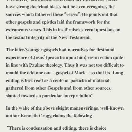
𝐡𝐚𝐯𝐞 𝐬𝐭𝐫𝐨𝐧𝐠 𝐝𝐨𝐜𝐭𝐫𝐢𝐧𝐚𝐥 𝐛𝐢𝐚𝐬𝐞𝐬 𝐛𝐮𝐭 𝐡𝐞 𝐞𝐯𝐞𝐧 𝐫𝐞𝐜𝐨𝐠𝐧𝐢𝐳𝐞𝐬 𝐭𝐡𝐞
𝐬𝐨𝐮𝐫𝐜𝐞𝐬 𝐰𝐡𝐢𝐜𝐡 𝐟𝐚𝐭𝐡𝐞𝐫𝐞𝐝 𝐭𝐡𝐞𝐬𝐞 “𝐯𝐞𝐫𝐬𝐞𝐬”. 𝐇𝐞 𝐩𝐨𝐢𝐧𝐭𝐬 𝐨𝐮𝐭 𝐭𝐡𝐚𝐭
𝐨𝐭𝐡𝐞𝐫 𝐠𝐨𝐬𝐩𝐞𝐥𝐬 𝐚𝐧𝐝 𝐞𝐩𝐢𝐬𝐭𝐥𝐞𝐬 𝐥𝐚𝐢𝐝 𝐭𝐡𝐞 𝐟𝐫𝐚𝐦𝐞𝐰𝐨𝐫𝐤 𝐟𝐨𝐫 𝐭𝐡𝐞
𝐞𝐱𝐭𝐫𝐚𝐧𝐞𝐨𝐮𝐬 𝐯𝐞𝐫𝐬𝐞𝐬. 𝐓𝐡𝐢𝐬 𝐢𝐧 𝐢𝐭𝐬𝐞𝐥𝐟 𝐫𝐚𝐢𝐬𝐞𝐬 𝐬𝐞𝐯𝐞𝐫𝐚𝐥 𝐪𝐮𝐞𝐬𝐭𝐢𝐨𝐧𝐬 𝐨𝐧
𝐭𝐡𝐞 𝐭𝐞𝐱𝐭𝐮𝐚𝐥 𝐢𝐧𝐭𝐞𝐠𝐫𝐢𝐭𝐲 𝐨𝐟 𝐭𝐡𝐞 𝐍𝐞𝐰 𝐓𝐞𝐬𝐭𝐚𝐦𝐞𝐧𝐭.
𝐓𝐡𝐞 𝐥𝐚𝐭𝐞𝐫/𝐲𝐨𝐮𝐧𝐠𝐞𝐫 𝐠𝐨𝐬𝐩𝐞𝐥𝐬 𝐡𝐚𝐝 𝐧𝐚𝐫𝐫𝐚𝐭𝐢𝐯𝐞𝐬 𝐟𝐨𝐫 𝐟𝐢𝐫𝐬𝐭𝐡𝐚𝐧𝐝
𝐞𝐱𝐩𝐞𝐫𝐢𝐞𝐧𝐜𝐞 𝐨𝐟 𝐉𝐞𝐬𝐮𝐬’ (𝐩𝐞𝐚𝐜𝐞 𝐛𝐞 𝐮𝐩𝐨𝐧 𝐡𝐢𝐦) 𝐫𝐞𝐬𝐮𝐫𝐫𝐞𝐜𝐭𝐢𝐨𝐧 𝐪𝐮𝐢𝐭𝐞
𝐢𝐧 𝐥𝐢𝐧𝐞 𝐰𝐢𝐭𝐡 𝐏𝐚𝐮𝐥𝐢𝐧𝐞 𝐭𝐡𝐞𝐨𝐥𝐨𝐠𝐲. 𝐓𝐡𝐮𝐬 𝐢𝐭 𝐰𝐚𝐬 𝐧𝐨𝐭 𝐭𝐨𝐨 𝐝𝐢𝐟𝐟𝐢𝐜𝐮𝐥𝐭 𝐭𝐨
𝐦𝐨𝐮𝐥𝐝 𝐭𝐡𝐞 𝐨𝐝𝐝 𝐨𝐧𝐞 𝐨𝐮𝐭 – 𝐠𝐨𝐬𝐩𝐞𝐥 𝐨𝐟 𝐌𝐚𝐫𝐤 – 𝐬𝐨 𝐭𝐡𝐚𝐭 𝐢𝐭𝐬 “𝐋𝐨𝐧𝐠
𝐞𝐧𝐝𝐢𝐧𝐠 𝐢𝐬 𝐛𝐞𝐬𝐭 𝐫𝐞𝐚𝐝 𝐚𝐬 𝐚 𝐜𝐞𝐧𝐭𝐨 𝐨𝐫 𝐩𝐚𝐬𝐭𝐢𝐜𝐡𝐞 𝐨𝐟 𝐦𝐚𝐭𝐞𝐫𝐢𝐚𝐥
𝐠𝐚𝐭𝐡𝐞𝐫𝐞𝐝 𝐟𝐫𝐨𝐦 𝐨𝐭𝐡𝐞𝐫 𝐆𝐨𝐬𝐩𝐞𝐥𝐬 𝐚𝐧𝐝 𝐟𝐫𝐨𝐦 𝐨𝐭𝐡𝐞𝐫 𝐬𝐨𝐮𝐫𝐜𝐞𝐬,
𝐬𝐥𝐚𝐧𝐭𝐞𝐝 𝐭𝐨𝐰𝐚𝐫𝐝𝐬 𝐚 𝐩𝐚𝐫𝐭𝐢𝐜𝐮𝐥𝐚𝐫 𝐢𝐧𝐭𝐞𝐫𝐩𝐫𝐞𝐭𝐚𝐭𝐢𝐨𝐧”.
𝐈𝐧 𝐭𝐡𝐞 𝐰𝐚𝐤𝐞 𝐨𝐟 𝐭𝐡𝐞 𝐚𝐛𝐨𝐯𝐞 𝐬𝐥𝐞𝐢𝐠𝐡𝐭 𝐦𝐚𝐧𝐞𝐮𝐯𝐞𝐫𝐢𝐧𝐠𝐬, 𝐰𝐞𝐥𝐥-𝐤𝐧𝐨𝐰𝐧
𝐚𝐮𝐭𝐡𝐨𝐫 𝐊𝐞𝐧𝐧𝐞𝐭𝐡 𝐂𝐫𝐚𝐠𝐠 𝐜𝐥𝐚𝐢𝐦𝐬 𝐭𝐡𝐞 𝐟𝐨𝐥𝐥𝐨𝐰𝐢𝐧𝐠:
“𝐓𝐡𝐞𝐫𝐞 𝐢𝐬 𝐜𝐨𝐧𝐝𝐞𝐧𝐬𝐚𝐭𝐢𝐨𝐧 𝐚𝐧𝐝 𝐞𝐝𝐢𝐭𝐢𝐧𝐠, 𝐭𝐡𝐞𝐫𝐞 𝐢𝐬 𝐜𝐡𝐨𝐢𝐜𝐞