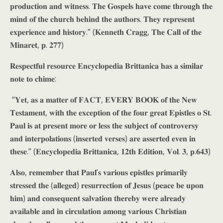
𝐩𝐫𝐨𝐝𝐮𝐜𝐭𝐢𝐨𝐧 𝐚𝐧𝐝 𝐰𝐢𝐭𝐧𝐞𝐬𝐬. 𝐓𝐡𝐞 𝐆𝐨𝐬𝐩𝐞𝐥𝐬 𝐡𝐚𝐯𝐞 𝐜𝐨𝐦𝐞 𝐭𝐡𝐫𝐨𝐮𝐠𝐡 𝐭𝐡𝐞
𝐦𝐢𝐧𝐝 𝐨𝐟 𝐭𝐡𝐞 𝐜𝐡𝐮𝐫𝐜𝐡 𝐛𝐞𝐡𝐢𝐧𝐝 𝐭𝐡𝐞 𝐚𝐮𝐭𝐡𝐨𝐫𝐬. 𝐓𝐡𝐞𝐲 𝐫𝐞𝐩𝐫𝐞𝐬𝐞𝐧𝐭
𝐞𝐱𝐩𝐞𝐫𝐢𝐞𝐧𝐜𝐞 𝐚𝐧𝐝 𝐡𝐢𝐬𝐭𝐨𝐫𝐲.” (𝐊𝐞𝐧𝐧𝐞𝐭𝐡 𝐂𝐫𝐚𝐠𝐠, 𝐓𝐡𝐞 𝐂𝐚𝐥𝐥 𝐨𝐟 𝐭𝐡𝐞
𝐌𝐢𝐧𝐚𝐫𝐞𝐭, 𝐩. 𝟐𝟕𝟕)
𝐑𝐞𝐬𝐩𝐞𝐜𝐭𝐟𝐮𝐥 𝐫𝐞𝐬𝐨𝐮𝐫𝐜𝐞 𝐄𝐧𝐜𝐲𝐜𝐥𝐨𝐩𝐞𝐝𝐢𝐚 𝐁𝐫𝐢𝐭𝐭𝐚𝐧𝐢𝐜𝐚 𝐡𝐚𝐬 𝐚 𝐬𝐢𝐦𝐢𝐥𝐚𝐫
𝐧𝐨𝐭𝐞 𝐭𝐨 𝐜𝐡𝐢𝐦𝐞:
“𝐘𝐞𝐭, 𝐚𝐬 𝐚 𝐦𝐚𝐭𝐭𝐞𝐫 𝐨𝐟 𝐅𝐀𝐂𝐓, 𝐄𝐕𝐄𝐑𝐘 𝐁𝐎𝐎𝐊 𝐨𝐟 𝐭𝐡𝐞 𝐍𝐞𝐰
𝐓𝐞𝐬𝐭𝐚𝐦𝐞𝐧𝐭, 𝐰𝐢𝐭𝐡 𝐭𝐡𝐞 𝐞𝐱𝐜𝐞𝐩𝐭𝐢𝐨𝐧 𝐨𝐟 𝐭𝐡𝐞 𝐟𝐨𝐮𝐫 𝐠𝐫𝐞𝐚𝐭 𝐄𝐩𝐢𝐬𝐭𝐥𝐞𝐬 𝐨 𝐒𝐭.
𝐏𝐚𝐮𝐥 𝐢𝐬 𝐚𝐭 𝐩𝐫𝐞𝐬𝐞𝐧𝐭 𝐦𝐨𝐫𝐞 𝐨𝐫 𝐥𝐞𝐬𝐬 𝐭𝐡𝐞 𝐬𝐮𝐛𝐣𝐞𝐜𝐭 𝐨𝐟 𝐜𝐨𝐧𝐭𝐫𝐨𝐯𝐞𝐫𝐬𝐲
𝐚𝐧𝐝 𝐢𝐧𝐭𝐞𝐫𝐩𝐨𝐥𝐚𝐭𝐢𝐨𝐧𝐬 (𝐢𝐧𝐬𝐞𝐫𝐭𝐞𝐝 𝐯𝐞𝐫𝐬𝐞𝐬) 𝐚𝐫𝐞 𝐚𝐬𝐬𝐞𝐫𝐭𝐞𝐝 𝐞𝐯𝐞𝐧 𝐢𝐧
𝐭𝐡𝐞𝐬𝐞.” (𝐄𝐧𝐜𝐲𝐜𝐥𝐨𝐩𝐞𝐝𝐢𝐚 𝐁𝐫𝐢𝐭𝐭𝐚𝐧𝐢𝐜𝐚, 𝟏𝟐𝐭𝐡 𝐄𝐝𝐢𝐭𝐢𝐨𝐧, 𝐕𝐨𝐥. 𝟑, 𝐩.𝟔𝟒𝟑)
𝐀𝐥𝐬𝐨, 𝐫𝐞𝐦𝐞𝐦𝐛𝐞𝐫 𝐭𝐡𝐚𝐭 𝐏𝐚𝐮𝐥’𝐬 𝐯𝐚𝐫𝐢𝐨𝐮𝐬 𝐞𝐩𝐢𝐬𝐭𝐥𝐞𝐬 𝐩𝐫𝐢𝐦𝐚𝐫𝐢𝐥𝐲
𝐬𝐭𝐫𝐞𝐬𝐬𝐞𝐝 𝐭𝐡𝐞 (𝐚𝐥𝐥𝐞𝐠𝐞𝐝) 𝐫𝐞𝐬𝐮𝐫𝐫𝐞𝐜𝐭𝐢𝐨𝐧 𝐨𝐟 𝐉𝐞𝐬𝐮𝐬 (𝐩𝐞𝐚𝐜𝐞 𝐛𝐞 𝐮𝐩𝐨𝐧
𝐡𝐢𝐦) 𝐚𝐧𝐝 𝐜𝐨𝐧𝐬𝐞𝐪𝐮𝐞𝐧𝐭 𝐬𝐚𝐥𝐯𝐚𝐭𝐢𝐨𝐧 𝐭𝐡𝐞𝐫𝐞𝐛𝐲 𝐰𝐞𝐫𝐞 𝐚𝐥𝐫𝐞𝐚𝐝𝐲
𝐚𝐯𝐚𝐢𝐥𝐚𝐛𝐥𝐞 𝐚𝐧𝐝 𝐢𝐧 𝐜𝐢𝐫𝐜𝐮𝐥𝐚𝐭𝐢𝐨𝐧 𝐚𝐦𝐨𝐧𝐠 𝐯𝐚𝐫𝐢𝐨𝐮𝐬 𝐂𝐡𝐫𝐢𝐬𝐭𝐢𝐚𝐧