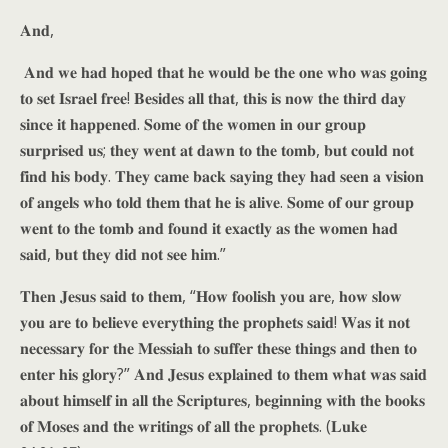
𝐀𝐧𝐝,
𝐀𝐧𝐝 𝐰𝐞 𝐡𝐚𝐝 𝐡𝐨𝐩𝐞𝐝 𝐭𝐡𝐚𝐭 𝐡𝐞 𝐰𝐨𝐮𝐥𝐝 𝐛𝐞 𝐭𝐡𝐞 𝐨𝐧𝐞 𝐰𝐡𝐨 𝐰𝐚𝐬 𝐠𝐨𝐢𝐧𝐠
𝐭𝐨 𝐬𝐞𝐭 𝐈𝐬𝐫𝐚𝐞𝐥 𝐟𝐫𝐞𝐞! 𝐁𝐞𝐬𝐢𝐝𝐞𝐬 𝐚𝐥𝐥 𝐭𝐡𝐚𝐭, 𝐭𝐡𝐢𝐬 𝐢𝐬 𝐧𝐨𝐰 𝐭𝐡𝐞 𝐭𝐡𝐢𝐫𝐝 𝐝𝐚𝐲
𝐬𝐢𝐧𝐜𝐞 𝐢𝐭 𝐡𝐚𝐩𝐩𝐞𝐧𝐞𝐝. 𝐒𝐨𝐦𝐞 𝐨𝐟 𝐭𝐡𝐞 𝐰𝐨𝐦𝐞𝐧 𝐢𝐧 𝐨𝐮𝐫 𝐠𝐫𝐨𝐮𝐩
𝐬𝐮𝐫𝐩𝐫𝐢𝐬𝐞𝐝 𝐮𝐬; 𝐭𝐡𝐞𝐲 𝐰𝐞𝐧𝐭 𝐚𝐭 𝐝𝐚𝐰𝐧 𝐭𝐨 𝐭𝐡𝐞 𝐭𝐨𝐦𝐛, 𝐛𝐮𝐭 𝐜𝐨𝐮𝐥𝐝 𝐧𝐨𝐭
𝐟𝐢𝐧𝐝 𝐡𝐢𝐬 𝐛𝐨𝐝𝐲. 𝐓𝐡𝐞𝐲 𝐜𝐚𝐦𝐞 𝐛𝐚𝐜𝐤 𝐬𝐚𝐲𝐢𝐧𝐠 𝐭𝐡𝐞𝐲 𝐡𝐚𝐝 𝐬𝐞𝐞𝐧 𝐚 𝐯𝐢𝐬𝐢𝐨𝐧
𝐨𝐟 𝐚𝐧𝐠𝐞𝐥𝐬 𝐰𝐡𝐨 𝐭𝐨𝐥𝐝 𝐭𝐡𝐞𝐦 𝐭𝐡𝐚𝐭 𝐡𝐞 𝐢𝐬 𝐚𝐥𝐢𝐯𝐞. 𝐒𝐨𝐦𝐞 𝐨𝐟 𝐨𝐮𝐫 𝐠𝐫𝐨𝐮𝐩
𝐰𝐞𝐧𝐭 𝐭𝐨 𝐭𝐡𝐞 𝐭𝐨𝐦𝐛 𝐚𝐧𝐝 𝐟𝐨𝐮𝐧𝐝 𝐢𝐭 𝐞𝐱𝐚𝐜𝐭𝐥𝐲 𝐚𝐬 𝐭𝐡𝐞 𝐰𝐨𝐦𝐞𝐧 𝐡𝐚𝐝
𝐬𝐚𝐢𝐝, 𝐛𝐮𝐭 𝐭𝐡𝐞𝐲 𝐝𝐢𝐝 𝐧𝐨𝐭 𝐬𝐞𝐞 𝐡𝐢𝐦.”
𝐓𝐡𝐞𝐧 𝐉𝐞𝐬𝐮𝐬 𝐬𝐚𝐢𝐝 𝐭𝐨 𝐭𝐡𝐞𝐦, “𝐇𝐨𝐰 𝐟𝐨𝐨𝐥𝐢𝐬𝐡 𝐲𝐨𝐮 𝐚𝐫𝐞, 𝐡𝐨𝐰 𝐬𝐥𝐨𝐰
𝐲𝐨𝐮 𝐚𝐫𝐞 𝐭𝐨 𝐛𝐞𝐥𝐢𝐞𝐯𝐞 𝐞𝐯𝐞𝐫𝐲𝐭𝐡𝐢𝐧𝐠 𝐭𝐡𝐞 𝐩𝐫𝐨𝐩𝐡𝐞𝐭𝐬 𝐬𝐚𝐢𝐝! 𝐖𝐚𝐬 𝐢𝐭 𝐧𝐨𝐭
𝐧𝐞𝐜𝐞𝐬𝐬𝐚𝐫𝐲 𝐟𝐨𝐫 𝐭𝐡𝐞 𝐌𝐞𝐬𝐬𝐢𝐚𝐡 𝐭𝐨 𝐬𝐮𝐟𝐟𝐞𝐫 𝐭𝐡𝐞𝐬𝐞 𝐭𝐡𝐢𝐧𝐠𝐬 𝐚𝐧𝐝 𝐭𝐡𝐞𝐧 𝐭𝐨
𝐞𝐧𝐭𝐞𝐫 𝐡𝐢𝐬 𝐠𝐥𝐨𝐫𝐲?” 𝐀𝐧𝐝 𝐉𝐞𝐬𝐮𝐬 𝐞𝐱𝐩𝐥𝐚𝐢𝐧𝐞𝐝 𝐭𝐨 𝐭𝐡𝐞𝐦 𝐰𝐡𝐚𝐭 𝐰𝐚𝐬 𝐬𝐚𝐢𝐝
𝐚𝐛𝐨𝐮𝐭 𝐡𝐢𝐦𝐬𝐞𝐥𝐟 𝐢𝐧 𝐚𝐥𝐥 𝐭𝐡𝐞 𝐒𝐜𝐫𝐢𝐩𝐭𝐮𝐫𝐞𝐬, 𝐛𝐞𝐠𝐢𝐧𝐧𝐢𝐧𝐠 𝐰𝐢𝐭𝐡 𝐭𝐡𝐞 𝐛𝐨𝐨𝐤𝐬
𝐨𝐟 𝐌𝐨𝐬𝐞𝐬 𝐚𝐧𝐝 𝐭𝐡𝐞 𝐰𝐫𝐢𝐭𝐢𝐧𝐠𝐬 𝐨𝐟 𝐚𝐥𝐥 𝐭𝐡𝐞 𝐩𝐫𝐨𝐩𝐡𝐞𝐭𝐬. (𝐋𝐮𝐤𝐞