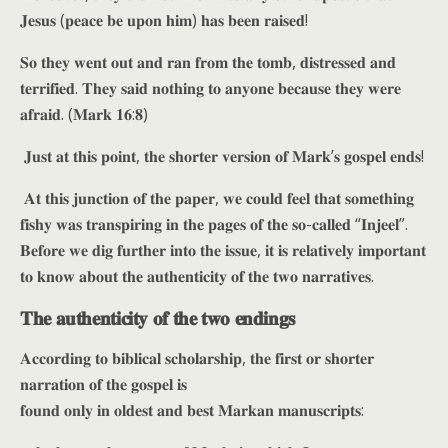
𝐉𝐞𝐬𝐮𝐬 (𝐩𝐞𝐚𝐜𝐞 𝐛𝐞 𝐮𝐩𝐨𝐧 𝐡𝐢𝐦) 𝐡𝐚𝐬 𝐛𝐞𝐞𝐧 𝐫𝐚𝐢𝐬𝐞𝐝!
𝐒𝐨 𝐭𝐡𝐞𝐲 𝐰𝐞𝐧𝐭 𝐨𝐮𝐭 𝐚𝐧𝐝 𝐫𝐚𝐧 𝐟𝐫𝐨𝐦 𝐭𝐡𝐞 𝐭𝐨𝐦𝐛, 𝐝𝐢𝐬𝐭𝐫𝐞𝐬𝐬𝐞𝐝 𝐚𝐧𝐝
𝐭𝐞𝐫𝐫𝐢𝐟𝐢𝐞𝐝. 𝐓𝐡𝐞𝐲 𝐬𝐚𝐢𝐝 𝐧𝐨𝐭𝐡𝐢𝐧𝐠 𝐭𝐨 𝐚𝐧𝐲𝐨𝐧𝐞 𝐛𝐞𝐜𝐚𝐮𝐬𝐞 𝐭𝐡𝐞𝐲 𝐰𝐞𝐫𝐞
𝐚𝐟𝐫𝐚𝐢𝐝. (𝐌𝐚𝐫𝐤 𝟏𝟔:𝟖)
𝐉𝐮𝐬𝐭 𝐚𝐭 𝐭𝐡𝐢𝐬 𝐩𝐨𝐢𝐧𝐭, 𝐭𝐡𝐞 𝐬𝐡𝐨𝐫𝐭𝐞𝐫 𝐯𝐞𝐫𝐬𝐢𝐨𝐧 𝐨𝐟 𝐌𝐚𝐫𝐤’𝐬 𝐠𝐨𝐬𝐩𝐞𝐥 𝐞𝐧𝐝𝐬!
𝐀𝐭 𝐭𝐡𝐢𝐬 𝐣𝐮𝐧𝐜𝐭𝐢𝐨𝐧 𝐨𝐟 𝐭𝐡𝐞 𝐩𝐚𝐩𝐞𝐫, 𝐰𝐞 𝐜𝐨𝐮𝐥𝐝 𝐟𝐞𝐞𝐥 𝐭𝐡𝐚𝐭 𝐬𝐨𝐦𝐞𝐭𝐡𝐢𝐧𝐠
𝐟𝐢𝐬𝐡𝐲 𝐰𝐚𝐬 𝐭𝐫𝐚𝐧𝐬𝐩𝐢𝐫𝐢𝐧𝐠 𝐢𝐧 𝐭𝐡𝐞 𝐩𝐚𝐠𝐞𝐬 𝐨𝐟 𝐭𝐡𝐞 𝐬𝐨-𝐜𝐚𝐥𝐥𝐞𝐝 “𝐈𝐧𝐣𝐞𝐞𝐥”.
𝐁𝐞𝐟𝐨𝐫𝐞 𝐰𝐞 𝐝𝐢𝐠 𝐟𝐮𝐫𝐭𝐡𝐞𝐫 𝐢𝐧𝐭𝐨 𝐭𝐡𝐞 𝐢𝐬𝐬𝐮𝐞, 𝐢𝐭 𝐢𝐬 𝐫𝐞𝐥𝐚𝐭𝐢𝐯𝐞𝐥𝐲 𝐢𝐦𝐩𝐨𝐫𝐭𝐚𝐧𝐭
𝐭𝐨 𝐤𝐧𝐨𝐰 𝐚𝐛𝐨𝐮𝐭 𝐭𝐡𝐞 𝐚𝐮𝐭𝐡𝐞𝐧𝐭𝐢𝐜𝐢𝐭𝐲 𝐨𝐟 𝐭𝐡𝐞 𝐭𝐰𝐨 𝐧𝐚𝐫𝐫𝐚𝐭𝐢𝐯𝐞𝐬.
𝐓𝐡𝐞 𝐚𝐮𝐭𝐡𝐞𝐧𝐭𝐢𝐜𝐢𝐭𝐲 𝐨𝐟 𝐭𝐡𝐞 𝐭𝐰𝐨 𝐞𝐧𝐝𝐢𝐧𝐠𝐬
𝐀𝐜𝐜𝐨𝐫𝐝𝐢𝐧𝐠 𝐭𝐨 𝐛𝐢𝐛𝐥𝐢𝐜𝐚𝐥 𝐬𝐜𝐡𝐨𝐥𝐚𝐫𝐬𝐡𝐢𝐩, 𝐭𝐡𝐞 𝐟𝐢𝐫𝐬𝐭 𝐨𝐫 𝐬𝐡𝐨𝐫𝐭𝐞𝐫
𝐧𝐚𝐫𝐫𝐚𝐭𝐢𝐨𝐧 𝐨𝐟 𝐭𝐡𝐞 𝐠𝐨𝐬𝐩𝐞𝐥 𝐢𝐬
𝐟𝐨𝐮𝐧𝐝 𝐨𝐧𝐥𝐲 𝐢𝐧 𝐨𝐥𝐝𝐞𝐬𝐭 𝐚𝐧𝐝 𝐛𝐞𝐬𝐭 𝐌𝐚𝐫𝐤𝐚𝐧 𝐦𝐚𝐧𝐮𝐬𝐜𝐫𝐢𝐩𝐭𝐬: