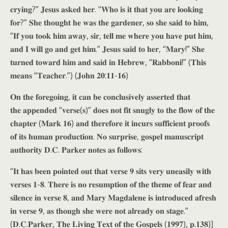
𝐜𝐫𝐲𝐢𝐧𝐠?” 𝐉𝐞𝐬𝐮𝐬 𝐚𝐬𝐤𝐞𝐝 𝐡𝐞𝐫. “𝐖𝐡𝐨 𝐢𝐬 𝐢𝐭 𝐭𝐡𝐚𝐭 𝐲𝐨𝐮 𝐚𝐫𝐞 𝐥𝐨𝐨𝐤𝐢𝐧𝐠
𝐟𝐨𝐫?” 𝐒𝐡𝐞 𝐭𝐡𝐨𝐮𝐠𝐡𝐭 𝐡𝐞 𝐰𝐚𝐬 𝐭𝐡𝐞 𝐠𝐚𝐫𝐝𝐞𝐧𝐞𝐫, 𝐬𝐨 𝐬𝐡𝐞 𝐬𝐚𝐢𝐝 𝐭𝐨 𝐡𝐢𝐦,
“𝐈𝐟 𝐲𝐨𝐮 𝐭𝐨𝐨𝐤 𝐡𝐢𝐦 𝐚𝐰𝐚𝐲, 𝐬𝐢𝐫, 𝐭𝐞𝐥𝐥 𝐦𝐞 𝐰𝐡𝐞𝐫𝐞 𝐲𝐨𝐮 𝐡𝐚𝐯𝐞 𝐩𝐮𝐭 𝐡𝐢𝐦,
𝐚𝐧𝐝 𝐈 𝐰𝐢𝐥𝐥 𝐠𝐨 𝐚𝐧𝐝 𝐠𝐞𝐭 𝐡𝐢𝐦.” 𝐉𝐞𝐬𝐮𝐬 𝐬𝐚𝐢𝐝 𝐭𝐨 𝐡𝐞𝐫, “𝐌𝐚𝐫𝐲!” 𝐒𝐡𝐞
𝐭𝐮𝐫𝐧𝐞𝐝 𝐭𝐨𝐰𝐚𝐫𝐝 𝐡𝐢𝐦 𝐚𝐧𝐝 𝐬𝐚𝐢𝐝 𝐢𝐧 𝐇𝐞𝐛𝐫𝐞𝐰, “𝐑𝐚𝐛𝐛𝐨𝐧𝐢!” (𝐓𝐡𝐢𝐬
𝐦𝐞𝐚𝐧𝐬 “𝐓𝐞𝐚𝐜𝐡𝐞𝐫.”) (𝐉𝐨𝐡𝐧 𝟐𝟎:𝟏𝟏-𝟏𝟔)
𝐎𝐧 𝐭𝐡𝐞 𝐟𝐨𝐫𝐞𝐠𝐨𝐢𝐧𝐠, 𝐢𝐭 𝐜𝐚𝐧 𝐛𝐞 𝐜𝐨𝐧𝐜𝐥𝐮𝐬𝐢𝐯𝐞𝐥𝐲 𝐚𝐬𝐬𝐞𝐫𝐭𝐞𝐝 𝐭𝐡𝐚𝐭
𝐭𝐡𝐞 𝐚𝐩𝐩𝐞𝐧𝐝𝐞𝐝 “𝐯𝐞𝐫𝐬𝐞(𝐬)” 𝐝𝐨𝐞𝐬 𝐧𝐨𝐭 𝐟𝐢𝐭 𝐬𝐧𝐮𝐠𝐥𝐲 𝐭𝐨 𝐭𝐡𝐞 𝐟𝐥𝐨𝐰 𝐨𝐟 𝐭𝐡𝐞
𝐜𝐡𝐚𝐩𝐭𝐞𝐫 (𝐌𝐚𝐫𝐤 𝟏𝟔) 𝐚𝐧𝐝 𝐭𝐡𝐞𝐫𝐞𝐟𝐨𝐫𝐞 𝐢𝐭 𝐢𝐧𝐜𝐮𝐫𝐬 𝐬𝐮𝐟𝐟𝐢𝐜𝐢𝐞𝐧𝐭 𝐩𝐫𝐨𝐨𝐟𝐬
𝐨𝐟 𝐢𝐭𝐬 𝐡𝐮𝐦𝐚𝐧 𝐩𝐫𝐨𝐝𝐮𝐜𝐭𝐢𝐨𝐧. 𝐍𝐨 𝐬𝐮𝐫𝐩𝐫𝐢𝐬𝐞, 𝐠𝐨𝐬𝐩𝐞𝐥 𝐦𝐚𝐧𝐮𝐬𝐜𝐫𝐢𝐩𝐭
𝐚𝐮𝐭𝐡𝐨𝐫𝐢𝐭𝐲 𝐃.𝐂. 𝐏𝐚𝐫𝐤𝐞𝐫 𝐧𝐨𝐭𝐞𝐬 𝐚𝐬 𝐟𝐨𝐥𝐥𝐨𝐰𝐬:
“𝐈𝐭 𝐡𝐚𝐬 𝐛𝐞𝐞𝐧 𝐩𝐨𝐢𝐧𝐭𝐞𝐝 𝐨𝐮𝐭 𝐭𝐡𝐚𝐭 𝐯𝐞𝐫𝐬𝐞 𝟗 𝐬𝐢𝐭𝐬 𝐯𝐞𝐫𝐲 𝐮𝐧𝐞𝐚𝐬𝐢𝐥𝐲 𝐰𝐢𝐭𝐡
𝐯𝐞𝐫𝐬𝐞𝐬 𝟏-𝟖. 𝐓𝐡𝐞𝐫𝐞 𝐢𝐬 𝐧𝐨 𝐫𝐞𝐬𝐮𝐦𝐩𝐭𝐢𝐨𝐧 𝐨𝐟 𝐭𝐡𝐞 𝐭𝐡𝐞𝐦𝐞 𝐨𝐟 𝐟𝐞𝐚𝐫 𝐚𝐧𝐝
𝐬𝐢𝐥𝐞𝐧𝐜𝐞 𝐢𝐧 𝐯𝐞𝐫𝐬𝐞 𝟖, 𝐚𝐧𝐝 𝐌𝐚𝐫𝐲 𝐌𝐚𝐠𝐝𝐚𝐥𝐞𝐧𝐞 𝐢𝐬 𝐢𝐧𝐭𝐫𝐨𝐝𝐮𝐜𝐞𝐝 𝐚𝐟𝐫𝐞𝐬𝐡
𝐢𝐧 𝐯𝐞𝐫𝐬𝐞 𝟗, 𝐚𝐬 𝐭𝐡𝐨𝐮𝐠𝐡 𝐬𝐡𝐞 𝐰𝐞𝐫𝐞 𝐧𝐨𝐭 𝐚𝐥𝐫𝐞𝐚𝐝𝐲 𝐨𝐧 𝐬𝐭𝐚𝐠𝐞.”
(𝐃.𝐂.𝐏𝐚𝐫𝐤𝐞𝐫, 𝐓𝐡𝐞 𝐋𝐢𝐯𝐢𝐧𝐠 𝐓𝐞𝐱𝐭 𝐨𝐟 𝐭𝐡𝐞 𝐆𝐨𝐬𝐩𝐞𝐥𝐬 (𝟏𝟗𝟗𝟕), 𝐩.𝟏𝟑𝟖)]