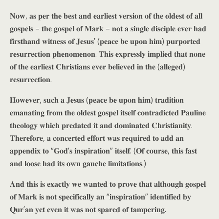
𝐍𝐨𝐰, 𝐚𝐬 𝐩𝐞𝐫 𝐭𝐡𝐞 𝐛𝐞𝐬𝐭 𝐚𝐧𝐝 𝐞𝐚𝐫𝐥𝐢𝐞𝐬𝐭 𝐯𝐞𝐫𝐬𝐢𝐨𝐧 𝐨𝐟 𝐭𝐡𝐞 𝐨𝐥𝐝𝐞𝐬𝐭 𝐨𝐟 𝐚𝐥𝐥
𝐠𝐨𝐬𝐩𝐞𝐥𝐬 – 𝐭𝐡𝐞 𝐠𝐨𝐬𝐩𝐞𝐥 𝐨𝐟 𝐌𝐚𝐫𝐤 – 𝐧𝐨𝐭 𝐚 𝐬𝐢𝐧𝐠𝐥𝐞 𝐝𝐢𝐬𝐜𝐢𝐩𝐥𝐞 𝐞𝐯𝐞𝐫 𝐡𝐚𝐝
𝐟𝐢𝐫𝐬𝐭𝐡𝐚𝐧𝐝 𝐰𝐢𝐭𝐧𝐞𝐬𝐬 𝐨𝐟 𝐉𝐞𝐬𝐮𝐬’ (𝐩𝐞𝐚𝐜𝐞 𝐛𝐞 𝐮𝐩𝐨𝐧 𝐡𝐢𝐦) 𝐩𝐮𝐫𝐩𝐨𝐫𝐭𝐞𝐝
𝐫𝐞𝐬𝐮𝐫𝐫𝐞𝐜𝐭𝐢𝐨𝐧 𝐩𝐡𝐞𝐧𝐨𝐦𝐞𝐧𝐨𝐧. 𝐓𝐡𝐢𝐬 𝐞𝐱𝐩𝐫𝐞𝐬𝐬𝐥𝐲 𝐢𝐦𝐩𝐥𝐢𝐞𝐝 𝐭𝐡𝐚𝐭 𝐧𝐨𝐧𝐞
𝐨𝐟 𝐭𝐡𝐞 𝐞𝐚𝐫𝐥𝐢𝐞𝐬𝐭 𝐂𝐡𝐫𝐢𝐬𝐭𝐢𝐚𝐧𝐬 𝐞𝐯𝐞𝐫 𝐛𝐞𝐥𝐢𝐞𝐯𝐞𝐝 𝐢𝐧 𝐭𝐡𝐞 (𝐚𝐥𝐥𝐞𝐠𝐞𝐝)
𝐫𝐞𝐬𝐮𝐫𝐫𝐞𝐜𝐭𝐢𝐨𝐧.
𝐇𝐨𝐰𝐞𝐯𝐞𝐫, 𝐬𝐮𝐜𝐡 𝐚 𝐉𝐞𝐬𝐮𝐬 (𝐩𝐞𝐚𝐜𝐞 𝐛𝐞 𝐮𝐩𝐨𝐧 𝐡𝐢𝐦) 𝐭𝐫𝐚𝐝𝐢𝐭𝐢𝐨𝐧
𝐞𝐦𝐚𝐧𝐚𝐭𝐢𝐧𝐠 𝐟𝐫𝐨𝐦 𝐭𝐡𝐞 𝐨𝐥𝐝𝐞𝐬𝐭 𝐠𝐨𝐬𝐩𝐞𝐥 𝐢𝐭𝐬𝐞𝐥𝐟 𝐜𝐨𝐧𝐭𝐫𝐚𝐝𝐢𝐜𝐭𝐞𝐝 𝐏𝐚𝐮𝐥𝐢𝐧𝐞
𝐭𝐡𝐞𝐨𝐥𝐨𝐠𝐲 𝐰𝐡𝐢𝐜𝐡 𝐩𝐫𝐞𝐝𝐚𝐭𝐞𝐝 𝐢𝐭 𝐚𝐧𝐝 𝐝𝐨𝐦𝐢𝐧𝐚𝐭𝐞𝐝 𝐂𝐡𝐫𝐢𝐬𝐭𝐢𝐚𝐧𝐢𝐭𝐲.
𝐓𝐡𝐞𝐫𝐞𝐟𝐨𝐫𝐞, 𝐚 𝐜𝐨𝐧𝐜𝐞𝐫𝐭𝐞𝐝 𝐞𝐟𝐟𝐨𝐫𝐭 𝐰𝐚𝐬 𝐫𝐞𝐪𝐮𝐢𝐫𝐞𝐝 𝐭𝐨 𝐚𝐝𝐝 𝐚𝐧
𝐚𝐩𝐩𝐞𝐧𝐝𝐢𝐱 𝐭𝐨 “𝐆𝐨𝐝’𝐬 𝐢𝐧𝐬𝐩𝐢𝐫𝐚𝐭𝐢𝐨𝐧” 𝐢𝐭𝐬𝐞𝐥𝐟. (𝐎𝐟 𝐜𝐨𝐮𝐫𝐬𝐞, 𝐭𝐡𝐢𝐬 𝐟𝐚𝐬𝐭
𝐚𝐧𝐝 𝐥𝐨𝐨𝐬𝐞 𝐡𝐚𝐝 𝐢𝐭𝐬 𝐨𝐰𝐧 𝐠𝐚𝐮𝐜𝐡𝐞 𝐥𝐢𝐦𝐢𝐭𝐚𝐭𝐢𝐨𝐧𝐬.)
𝐀𝐧𝐝 𝐭𝐡𝐢𝐬 𝐢𝐬 𝐞𝐱𝐚𝐜𝐭𝐥𝐲 𝐰𝐞 𝐰𝐚𝐧𝐭𝐞𝐝 𝐭𝐨 𝐩𝐫𝐨𝐯𝐞 𝐭𝐡𝐚𝐭 𝐚𝐥𝐭𝐡𝐨𝐮𝐠𝐡 𝐠𝐨𝐬𝐩𝐞𝐥
𝐨𝐟 𝐌𝐚𝐫𝐤 𝐢𝐬 𝐧𝐨𝐭 𝐬𝐩𝐞𝐜𝐢𝐟𝐢𝐜𝐚𝐥𝐥𝐲 𝐚𝐧 “𝐢𝐧𝐬𝐩𝐢𝐫𝐚𝐭𝐢𝐨𝐧” 𝐢𝐝𝐞𝐧𝐭𝐢𝐟𝐢𝐞𝐝 𝐛𝐲
𝐐𝐮𝐫’𝐚𝐧 𝐲𝐞𝐭 𝐞𝐯𝐞𝐧 𝐢𝐭 𝐰𝐚𝐬 𝐧𝐨𝐭 𝐬𝐩𝐚𝐫𝐞𝐝 𝐨𝐟 𝐭𝐚𝐦𝐩𝐞𝐫𝐢𝐧𝐠.