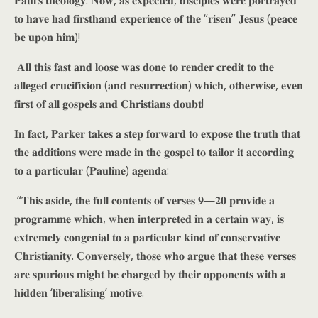
𝐏𝐚𝐮𝐥’𝐬 𝐭𝐡𝐞𝐨𝐥𝐨𝐠𝐲. 𝐍𝐨𝐰, 𝐚𝐬 𝐞𝐱𝐩𝐞𝐜𝐭𝐞𝐝, 𝐝𝐢𝐬𝐜𝐢𝐩𝐥𝐞𝐬 𝐰𝐞𝐫𝐞 𝐩𝐨𝐫𝐭𝐫𝐚𝐲𝐞𝐝
𝐭𝐨 𝐡𝐚𝐯𝐞 𝐡𝐚𝐝 𝐟𝐢𝐫𝐬𝐭𝐡𝐚𝐧𝐝 𝐞𝐱𝐩𝐞𝐫𝐢𝐞𝐧𝐜𝐞 𝐨𝐟 𝐭𝐡𝐞 “𝐫𝐢𝐬𝐞𝐧” 𝐉𝐞𝐬𝐮𝐬 (𝐩𝐞𝐚𝐜𝐞
𝐛𝐞 𝐮𝐩𝐨𝐧 𝐡𝐢𝐦)!
𝐀𝐥𝐥 𝐭𝐡𝐢𝐬 𝐟𝐚𝐬𝐭 𝐚𝐧𝐝 𝐥𝐨𝐨𝐬𝐞 𝐰𝐚𝐬 𝐝𝐨𝐧𝐞 𝐭𝐨 𝐫𝐞𝐧𝐝𝐞𝐫 𝐜𝐫𝐞𝐝𝐢𝐭 𝐭𝐨 𝐭𝐡𝐞
𝐚𝐥𝐥𝐞𝐠𝐞𝐝 𝐜𝐫𝐮𝐜𝐢𝐟𝐢𝐱𝐢𝐨𝐧 (𝐚𝐧𝐝 𝐫𝐞𝐬𝐮𝐫𝐫𝐞𝐜𝐭𝐢𝐨𝐧) 𝐰𝐡𝐢𝐜𝐡, 𝐨𝐭𝐡𝐞𝐫𝐰𝐢𝐬𝐞, 𝐞𝐯𝐞𝐧
𝐟𝐢𝐫𝐬𝐭 𝐨𝐟 𝐚𝐥𝐥 𝐠𝐨𝐬𝐩𝐞𝐥𝐬 𝐚𝐧𝐝 𝐂𝐡𝐫𝐢𝐬𝐭𝐢𝐚𝐧𝐬 𝐝𝐨𝐮𝐛𝐭!
𝐈𝐧 𝐟𝐚𝐜𝐭, 𝐏𝐚𝐫𝐤𝐞𝐫 𝐭𝐚𝐤𝐞𝐬 𝐚 𝐬𝐭𝐞𝐩 𝐟𝐨𝐫𝐰𝐚𝐫𝐝 𝐭𝐨 𝐞𝐱𝐩𝐨𝐬𝐞 𝐭𝐡𝐞 𝐭𝐫𝐮𝐭𝐡 𝐭𝐡𝐚𝐭
𝐭𝐡𝐞 𝐚𝐝𝐝𝐢𝐭𝐢𝐨𝐧𝐬 𝐰𝐞𝐫𝐞 𝐦𝐚𝐝𝐞 𝐢𝐧 𝐭𝐡𝐞 𝐠𝐨𝐬𝐩𝐞𝐥 𝐭𝐨 𝐭𝐚𝐢𝐥𝐨𝐫 𝐢𝐭 𝐚𝐜𝐜𝐨𝐫𝐝𝐢𝐧𝐠
𝐭𝐨 𝐚 𝐩𝐚𝐫𝐭𝐢𝐜𝐮𝐥𝐚𝐫 (𝐏𝐚𝐮𝐥𝐢𝐧𝐞) 𝐚𝐠𝐞𝐧𝐝𝐚:
“𝐓𝐡𝐢𝐬 𝐚𝐬𝐢𝐝𝐞, 𝐭𝐡𝐞 𝐟𝐮𝐥𝐥 𝐜𝐨𝐧𝐭𝐞𝐧𝐭𝐬 𝐨𝐟 𝐯𝐞𝐫𝐬𝐞𝐬 𝟗—𝟐𝟎 𝐩𝐫𝐨𝐯𝐢𝐝𝐞 𝐚
𝐩𝐫𝐨𝐠𝐫𝐚𝐦𝐦𝐞 𝐰𝐡𝐢𝐜𝐡, 𝐰𝐡𝐞𝐧 𝐢𝐧𝐭𝐞𝐫𝐩𝐫𝐞𝐭𝐞𝐝 𝐢𝐧 𝐚 𝐜𝐞𝐫𝐭𝐚𝐢𝐧 𝐰𝐚𝐲, 𝐢𝐬
𝐞𝐱𝐭𝐫𝐞𝐦𝐞𝐥𝐲 𝐜𝐨𝐧𝐠𝐞𝐧𝐢𝐚𝐥 𝐭𝐨 𝐚 𝐩𝐚𝐫𝐭𝐢𝐜𝐮𝐥𝐚𝐫 𝐤𝐢𝐧𝐝 𝐨𝐟 𝐜𝐨𝐧𝐬𝐞𝐫𝐯𝐚𝐭𝐢𝐯𝐞
𝐂𝐡𝐫𝐢𝐬𝐭𝐢𝐚𝐧𝐢𝐭𝐲. 𝐂𝐨𝐧𝐯𝐞𝐫𝐬𝐞𝐥𝐲, 𝐭𝐡𝐨𝐬𝐞 𝐰𝐡𝐨 𝐚𝐫𝐠𝐮𝐞 𝐭𝐡𝐚𝐭 𝐭𝐡𝐞𝐬𝐞 𝐯𝐞𝐫𝐬𝐞𝐬
𝐚𝐫𝐞 𝐬𝐩𝐮𝐫𝐢𝐨𝐮𝐬 𝐦𝐢𝐠𝐡𝐭 𝐛𝐞 𝐜𝐡𝐚𝐫𝐠𝐞𝐝 𝐛𝐲 𝐭𝐡𝐞𝐢𝐫 𝐨𝐩𝐩𝐨𝐧𝐞𝐧𝐭𝐬 𝐰𝐢𝐭𝐡 𝐚
𝐡𝐢𝐝𝐝𝐞𝐧 ‘𝐥𝐢𝐛𝐞𝐫𝐚𝐥𝐢𝐬𝐢𝐧𝐠’ 𝐦𝐨𝐭𝐢𝐯𝐞.