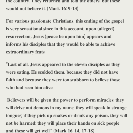
𝐭𝐡𝐞 𝐜𝐨𝐮𝐧𝐭𝐫𝐲. 𝐓𝐡𝐞𝐲 𝐫𝐞𝐭𝐮𝐫𝐧𝐞𝐝 𝐚𝐧𝐝 𝐭𝐨𝐥𝐝 𝐭𝐡𝐞 𝐨𝐭𝐡𝐞𝐫𝐬, 𝐛𝐮𝐭 𝐭𝐡𝐞𝐬𝐞
𝐰𝐨𝐮𝐥𝐝 𝐧𝐨𝐭 𝐛𝐞𝐥𝐢𝐞𝐯𝐞 𝐢𝐭. (𝐌𝐚𝐫𝐤 𝟏𝟔: 𝟗-𝟏𝟑)
𝐅𝐨𝐫 𝐯𝐚𝐫𝐢𝐨𝐮𝐬 𝐩𝐚𝐬𝐬𝐢𝐨𝐧𝐚𝐭𝐞 𝐂𝐡𝐫𝐢𝐬𝐭𝐢𝐚𝐧𝐬, 𝐭𝐡𝐢𝐬 𝐞𝐧𝐝𝐢𝐧𝐠 𝐨𝐟 𝐭𝐡𝐞 𝐠𝐨𝐬𝐩𝐞𝐥
𝐢𝐬 𝐯𝐞𝐫𝐲 𝐬𝐞𝐧𝐬𝐚𝐭𝐢𝐨𝐧𝐚𝐥 𝐬𝐢𝐧𝐜𝐞 𝐢𝐧 𝐭𝐡𝐢𝐬 𝐚𝐜𝐜𝐨𝐮𝐧𝐭, 𝐮𝐩𝐨𝐧 (𝐚𝐥𝐥𝐞𝐠𝐞𝐝)
𝐫𝐞𝐬𝐮𝐫𝐫𝐞𝐜𝐭𝐢𝐨𝐧, 𝐉𝐞𝐬𝐮𝐬 (𝐩𝐞𝐚𝐜𝐞 𝐛𝐞 𝐮𝐩𝐨𝐧 𝐡𝐢𝐦) 𝐚𝐩𝐩𝐞𝐚𝐫𝐬 𝐚𝐧𝐝
𝐢𝐧𝐟𝐨𝐫𝐦𝐬 𝐡𝐢𝐬 𝐝𝐢𝐬𝐜𝐢𝐩𝐥𝐞𝐬 𝐭𝐡𝐚𝐭 𝐭𝐡𝐞𝐲 𝐰𝐨𝐮𝐥𝐝 𝐛𝐞 𝐚𝐛𝐥𝐞 𝐭𝐨 𝐚𝐜𝐡𝐢𝐞𝐯𝐞
𝐞𝐱𝐭𝐫𝐚𝐨𝐫𝐝𝐢𝐧𝐚𝐫𝐲 𝐟𝐞𝐚𝐭𝐬:
“𝐋𝐚𝐬𝐭 𝐨𝐟 𝐚𝐥𝐥, 𝐉𝐞𝐬𝐮𝐬 𝐚𝐩𝐩𝐞𝐚𝐫𝐞𝐝 𝐭𝐨 𝐭𝐡𝐞 𝐞𝐥𝐞𝐯𝐞𝐧 𝐝𝐢𝐬𝐜𝐢𝐩𝐥𝐞𝐬 𝐚𝐬 𝐭𝐡𝐞𝐲
𝐰𝐞𝐫𝐞 𝐞𝐚𝐭𝐢𝐧𝐠. 𝐇𝐞 𝐬𝐜𝐨𝐥𝐝𝐞𝐝 𝐭𝐡𝐞𝐦, 𝐛𝐞𝐜𝐚𝐮𝐬𝐞 𝐭𝐡𝐞𝐲 𝐝𝐢𝐝 𝐧𝐨𝐭 𝐡𝐚𝐯𝐞
𝐟𝐚𝐢𝐭𝐡 𝐚𝐧𝐝 𝐛𝐞𝐜𝐚𝐮𝐬𝐞 𝐭𝐡𝐞𝐲 𝐰𝐞𝐫𝐞 𝐭𝐨𝐨 𝐬𝐭𝐮𝐛𝐛𝐨𝐫𝐧 𝐭𝐨 𝐛𝐞𝐥𝐢𝐞𝐯𝐞 𝐭𝐡𝐨𝐬𝐞
𝐰𝐡𝐨 𝐡𝐚𝐝 𝐬𝐞𝐞𝐧 𝐡𝐢𝐦 𝐚𝐥𝐢𝐯𝐞.
𝐁𝐞𝐥𝐢𝐞𝐯𝐞𝐫𝐬 𝐰𝐢𝐥𝐥 𝐛𝐞 𝐠𝐢𝐯𝐞𝐧 𝐭𝐡𝐞 𝐩𝐨𝐰𝐞𝐫 𝐭𝐨 𝐩𝐞𝐫𝐟𝐨𝐫𝐦 𝐦𝐢𝐫𝐚𝐜𝐥𝐞𝐬: 𝐭𝐡𝐞𝐲
𝐰𝐢𝐥𝐥 𝐝𝐫𝐢𝐯𝐞 𝐨𝐮𝐭 𝐝𝐞𝐦𝐨𝐧𝐬 𝐢𝐧 𝐦𝐲 𝐧𝐚𝐦𝐞; 𝐭𝐡𝐞𝐲 𝐰𝐢𝐥𝐥 𝐬𝐩𝐞𝐚𝐤 𝐢𝐧 𝐬𝐭𝐫𝐚𝐧𝐠𝐞
𝐭𝐨𝐧𝐠𝐮𝐞𝐬; 𝐢𝐟 𝐭𝐡𝐞𝐲 𝐩𝐢𝐜𝐤 𝐮𝐩 𝐬𝐧𝐚𝐤𝐞𝐬 𝐨𝐫 𝐝𝐫𝐢𝐧𝐤 𝐚𝐧𝐲 𝐩𝐨𝐢𝐬𝐨𝐧, 𝐭𝐡𝐞𝐲 𝐰𝐢𝐥𝐥
𝐧𝐨𝐭 𝐛𝐞 𝐡𝐚𝐫𝐦𝐞𝐝; 𝐭𝐡𝐞𝐲 𝐰𝐢𝐥𝐥 𝐩𝐥𝐚𝐜𝐞 𝐭𝐡𝐞𝐢𝐫 𝐡𝐚𝐧𝐝𝐬 𝐨𝐧 𝐬𝐢𝐜𝐤 𝐩𝐞𝐨𝐩𝐥𝐞,
𝐚𝐧𝐝 𝐭𝐡𝐞𝐬𝐞 𝐰𝐢𝐥𝐥 𝐠𝐞𝐭 𝐰𝐞𝐥𝐥.” (𝐌𝐚𝐫𝐤 𝟏𝟔: 𝟏𝟒, 𝟏𝟕-𝟏𝟖)