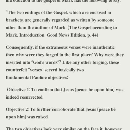
𝐢𝐧𝐭𝐫𝐨𝐝𝐮𝐜𝐭𝐢𝐨𝐧 𝐭𝐨 𝐭𝐡𝐞 𝐠𝐨𝐬𝐩𝐞𝐥 𝐨𝐟 𝐌𝐚𝐫𝐤 𝐡𝐚𝐬 𝐭𝐡𝐞 𝐟𝐨𝐥𝐥𝐨𝐰𝐢𝐧𝐠 𝐭𝐨 𝐬𝐚𝐲:
“𝐓𝐡𝐞 𝐭𝐰𝐨 𝐞𝐧𝐝𝐢𝐧𝐠𝐬 𝐨𝐟 𝐭𝐡𝐞 𝐆𝐨𝐬𝐩𝐞𝐥, 𝐰𝐡𝐢𝐜𝐡 𝐚𝐫𝐞 𝐞𝐧𝐜𝐥𝐨𝐬𝐞𝐝 𝐢𝐧
𝐛𝐫𝐚𝐜𝐤𝐞𝐭𝐬, 𝐚𝐫𝐞 𝐠𝐞𝐧𝐞𝐫𝐚𝐥𝐥𝐲 𝐫𝐞𝐠𝐚𝐫𝐝𝐞𝐝 𝐚𝐬 𝐰𝐫𝐢𝐭𝐭𝐞𝐧 𝐛𝐲 𝐬𝐨𝐦𝐞𝐨𝐧𝐞
𝐨𝐭𝐡𝐞𝐫 𝐭𝐡𝐚𝐧 𝐭𝐡𝐞 𝐚𝐮𝐭𝐡𝐨𝐫 𝐨𝐟 𝐌𝐚𝐫𝐤. (𝐓𝐡𝐞 𝐆𝐨𝐬𝐩𝐞𝐥 𝐚𝐜𝐜𝐨𝐫𝐝𝐢𝐧𝐠 𝐭𝐨
𝐌𝐚𝐫𝐤, 𝐈𝐧𝐭𝐫𝐨𝐝𝐮𝐜𝐭𝐢𝐨𝐧, 𝐆𝐨𝐨𝐝 𝐍𝐞𝐰𝐬 𝐄𝐝𝐢𝐭𝐢𝐨𝐧, 𝐩. 𝟒𝟒)
𝐂𝐨𝐧𝐬𝐞𝐪𝐮𝐞𝐧𝐭𝐥𝐲, 𝐢𝐟 𝐭𝐡𝐞 𝐞𝐱𝐭𝐫𝐚𝐧𝐞𝐨𝐮𝐬 𝐯𝐞𝐫𝐬𝐞𝐬 𝐰𝐞𝐫𝐞 𝐢𝐧𝐚𝐮𝐭𝐡𝐞𝐧𝐭𝐢𝐜
𝐭𝐡𝐞𝐧 𝐰𝐡𝐲 𝐰𝐞𝐫𝐞 𝐭𝐡𝐞𝐲 𝐟𝐨𝐫𝐠𝐞𝐝 𝐢𝐧 𝐭𝐡𝐞 𝐟𝐢𝐫𝐬𝐭 𝐩𝐥𝐚𝐜𝐞? 𝐖𝐡𝐲 𝐰𝐞𝐫𝐞 𝐭𝐡𝐞𝐲
𝐢𝐧𝐬𝐞𝐫𝐭𝐞𝐝 𝐢𝐧𝐭𝐨 “𝐆𝐨𝐝’𝐬 𝐰𝐨𝐫𝐝𝐬”? 𝐋𝐢𝐤𝐞 𝐚𝐧𝐲 𝐨𝐭𝐡𝐞𝐫 𝐟𝐨𝐫𝐠𝐢𝐧𝐠, 𝐭𝐡𝐞𝐬𝐞
𝐜𝐨𝐮𝐧𝐭𝐞𝐫𝐟𝐞𝐢𝐭 “𝐯𝐞𝐫𝐬𝐞𝐬” 𝐬𝐞𝐫𝐯𝐞𝐝 𝐛𝐚𝐬𝐢𝐜𝐚𝐥𝐥𝐲 𝐭𝐰𝐨
𝐟𝐮𝐧𝐝𝐚𝐦𝐞𝐧𝐭𝐚𝐥 𝐏𝐚𝐮𝐥𝐢𝐧𝐞 𝐨𝐛𝐣𝐞𝐜𝐭𝐢𝐯𝐞𝐬:
𝐎𝐛𝐣𝐞𝐜𝐭𝐢𝐯𝐞 𝟏: 𝐓𝐨 𝐜𝐨𝐧𝐟𝐢𝐫𝐦 𝐭𝐡𝐚𝐭 𝐉𝐞𝐬𝐮𝐬 (𝐩𝐞𝐚𝐜𝐞 𝐛𝐞 𝐮𝐩𝐨𝐧 𝐡𝐢𝐦) 𝐰𝐚𝐬
𝐢𝐧𝐝𝐞𝐞𝐝 𝐫𝐞𝐬𝐮𝐫𝐫𝐞𝐜𝐭𝐞𝐝.
𝐎𝐛𝐣𝐞𝐜𝐭𝐢𝐯𝐞 𝟐: 𝐓𝐨 𝐟𝐮𝐫𝐭𝐡𝐞𝐫 𝐜𝐨𝐫𝐫𝐨𝐛𝐨𝐫𝐚𝐭𝐞 𝐭𝐡𝐚𝐭 𝐉𝐞𝐬𝐮𝐬 (𝐩𝐞𝐚𝐜𝐞 𝐛𝐞
𝐮𝐩𝐨𝐧 𝐡𝐢𝐦) 𝐰𝐚𝐬 𝐫𝐚𝐢𝐬𝐞𝐝.
𝐓𝐡𝐞 𝐭𝐰𝐨 𝐨𝐛𝐣𝐞𝐜𝐭𝐢𝐯𝐞𝐬 𝐥𝐨𝐨𝐤 𝐯𝐞𝐫𝐲 𝐬𝐢𝐦𝐢𝐥𝐚𝐫 𝐨𝐧 𝐭𝐡𝐞 𝐟𝐚𝐜𝐞 𝐢𝐭, 𝐡𝐨𝐰𝐞𝐯𝐞𝐫,