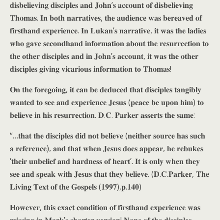
𝐝𝐢𝐬𝐛𝐞𝐥𝐢𝐞𝐯𝐢𝐧𝐠 𝐝𝐢𝐬𝐜𝐢𝐩𝐥𝐞𝐬 𝐚𝐧𝐝 𝐉𝐨𝐡𝐧’𝐬 𝐚𝐜𝐜𝐨𝐮𝐧𝐭 𝐨𝐟 𝐝𝐢𝐬𝐛𝐞𝐥𝐢𝐞𝐯𝐢𝐧𝐠
𝐓𝐡𝐨𝐦𝐚𝐬. 𝐈𝐧 𝐛𝐨𝐭𝐡 𝐧𝐚𝐫𝐫𝐚𝐭𝐢𝐯𝐞𝐬, 𝐭𝐡𝐞 𝐚𝐮𝐝𝐢𝐞𝐧𝐜𝐞 𝐰𝐚𝐬 𝐛𝐞𝐫𝐞𝐚𝐯𝐞𝐝 𝐨𝐟
𝐟𝐢𝐫𝐬𝐭𝐡𝐚𝐧𝐝 𝐞𝐱𝐩𝐞𝐫𝐢𝐞𝐧𝐜𝐞. 𝐈𝐧 𝐋𝐮𝐤𝐚𝐧’𝐬 𝐧𝐚𝐫𝐫𝐚𝐭𝐢𝐯𝐞, 𝐢𝐭 𝐰𝐚𝐬 𝐭𝐡𝐞 𝐥𝐚𝐝𝐢𝐞𝐬
𝐰𝐡𝐨 𝐠𝐚𝐯𝐞 𝐬𝐞𝐜𝐨𝐧𝐝𝐡𝐚𝐧𝐝 𝐢𝐧𝐟𝐨𝐫𝐦𝐚𝐭𝐢𝐨𝐧 𝐚𝐛𝐨𝐮𝐭 𝐭𝐡𝐞 𝐫𝐞𝐬𝐮𝐫𝐫𝐞𝐜𝐭𝐢𝐨𝐧 𝐭𝐨
𝐭𝐡𝐞 𝐨𝐭𝐡𝐞𝐫 𝐝𝐢𝐬𝐜𝐢𝐩𝐥𝐞𝐬 𝐚𝐧𝐝 𝐢𝐧 𝐉𝐨𝐡𝐧’𝐬 𝐚𝐜𝐜𝐨𝐮𝐧𝐭, 𝐢𝐭 𝐰𝐚𝐬 𝐭𝐡𝐞 𝐨𝐭𝐡𝐞𝐫
𝐝𝐢𝐬𝐜𝐢𝐩𝐥𝐞𝐬 𝐠𝐢𝐯𝐢𝐧𝐠 𝐯𝐢𝐜𝐚𝐫𝐢𝐨𝐮𝐬 𝐢𝐧𝐟𝐨𝐫𝐦𝐚𝐭𝐢𝐨𝐧 𝐭𝐨 𝐓𝐡𝐨𝐦𝐚𝐬!
𝐎𝐧 𝐭𝐡𝐞 𝐟𝐨𝐫𝐞𝐠𝐨𝐢𝐧𝐠, 𝐢𝐭 𝐜𝐚𝐧 𝐛𝐞 𝐝𝐞𝐝𝐮𝐜𝐞𝐝 𝐭𝐡𝐚𝐭 𝐝𝐢𝐬𝐜𝐢𝐩𝐥𝐞𝐬 𝐭𝐚𝐧𝐠𝐢𝐛𝐥𝐲
𝐰𝐚𝐧𝐭𝐞𝐝 𝐭𝐨 𝐬𝐞𝐞 𝐚𝐧𝐝 𝐞𝐱𝐩𝐞𝐫𝐢𝐞𝐧𝐜𝐞 𝐉𝐞𝐬𝐮𝐬 (𝐩𝐞𝐚𝐜𝐞 𝐛𝐞 𝐮𝐩𝐨𝐧 𝐡𝐢𝐦) 𝐭𝐨
𝐛𝐞𝐥𝐢𝐞𝐯𝐞 𝐢𝐧 𝐡𝐢𝐬 𝐫𝐞𝐬𝐮𝐫𝐫𝐞𝐜𝐭𝐢𝐨𝐧. 𝐃.𝐂. 𝐏𝐚𝐫𝐤𝐞𝐫 𝐚𝐬𝐬𝐞𝐫𝐭𝐬 𝐭𝐡𝐞 𝐬𝐚𝐦𝐞:
“…𝐭𝐡𝐚𝐭 𝐭𝐡𝐞 𝐝𝐢𝐬𝐜𝐢𝐩𝐥𝐞𝐬 𝐝𝐢𝐝 𝐧𝐨𝐭 𝐛𝐞𝐥𝐢𝐞𝐯𝐞 (𝐧𝐞𝐢𝐭𝐡𝐞𝐫 𝐬𝐨𝐮𝐫𝐜𝐞 𝐡𝐚𝐬 𝐬𝐮𝐜𝐡
𝐚 𝐫𝐞𝐟𝐞𝐫𝐞𝐧𝐜𝐞), 𝐚𝐧𝐝 𝐭𝐡𝐚𝐭 𝐰𝐡𝐞𝐧 𝐉𝐞𝐬𝐮𝐬 𝐝𝐨𝐞𝐬 𝐚𝐩𝐩𝐞𝐚𝐫, 𝐡𝐞 𝐫𝐞𝐛𝐮𝐤𝐞𝐬
‘𝐭𝐡𝐞𝐢𝐫 𝐮𝐧𝐛𝐞𝐥𝐢𝐞𝐟 𝐚𝐧𝐝 𝐡𝐚𝐫𝐝𝐧𝐞𝐬𝐬 𝐨𝐟 𝐡𝐞𝐚𝐫𝐭’. 𝐈𝐭 𝐢𝐬 𝐨𝐧𝐥𝐲 𝐰𝐡𝐞𝐧 𝐭𝐡𝐞𝐲
𝐬𝐞𝐞 𝐚𝐧𝐝 𝐬𝐩𝐞𝐚𝐤 𝐰𝐢𝐭𝐡 𝐉𝐞𝐬𝐮𝐬 𝐭𝐡𝐚𝐭 𝐭𝐡𝐞𝐲 𝐛𝐞𝐥𝐢𝐞𝐯𝐞. (𝐃.𝐂.𝐏𝐚𝐫𝐤𝐞𝐫, 𝐓𝐡𝐞
𝐋𝐢𝐯𝐢𝐧𝐠 𝐓𝐞𝐱𝐭 𝐨𝐟 𝐭𝐡𝐞 𝐆𝐨𝐬𝐩𝐞𝐥𝐬 (𝟏𝟗𝟗𝟕),𝐩.𝟏𝟒𝟎)
𝐇𝐨𝐰𝐞𝐯𝐞𝐫, 𝐭𝐡𝐢𝐬 𝐞𝐱𝐚𝐜𝐭 𝐜𝐨𝐧𝐝𝐢𝐭𝐢𝐨𝐧 𝐨𝐟 𝐟𝐢𝐫𝐬𝐭𝐡𝐚𝐧𝐝 𝐞𝐱𝐩𝐞𝐫𝐢𝐞𝐧𝐜𝐞 𝐰𝐚𝐬