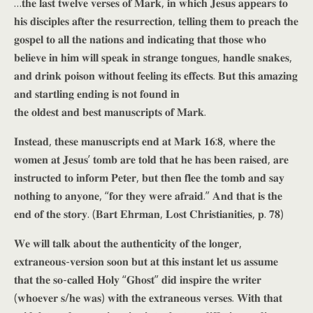
…𝐭𝐡𝐞 𝐥𝐚𝐬𝐭 𝐭𝐰𝐞𝐥𝐯𝐞 𝐯𝐞𝐫𝐬𝐞𝐬 𝐨𝐟 𝐌𝐚𝐫𝐤, 𝐢𝐧 𝐰𝐡𝐢𝐜𝐡 𝐉𝐞𝐬𝐮𝐬 𝐚𝐩𝐩𝐞𝐚𝐫𝐬 𝐭𝐨
𝐡𝐢𝐬 𝐝𝐢𝐬𝐜𝐢𝐩𝐥𝐞𝐬 𝐚𝐟𝐭𝐞𝐫 𝐭𝐡𝐞 𝐫𝐞𝐬𝐮𝐫𝐫𝐞𝐜𝐭𝐢𝐨𝐧, 𝐭𝐞𝐥𝐥𝐢𝐧𝐠 𝐭𝐡𝐞𝐦 𝐭𝐨 𝐩𝐫𝐞𝐚𝐜𝐡 𝐭𝐡𝐞
𝐠𝐨𝐬𝐩𝐞𝐥 𝐭𝐨 𝐚𝐥𝐥 𝐭𝐡𝐞 𝐧𝐚𝐭𝐢𝐨𝐧𝐬 𝐚𝐧𝐝 𝐢𝐧𝐝𝐢𝐜𝐚𝐭𝐢𝐧𝐠 𝐭𝐡𝐚𝐭 𝐭𝐡𝐨𝐬𝐞 𝐰𝐡𝐨
𝐛𝐞𝐥𝐢𝐞𝐯𝐞 𝐢𝐧 𝐡𝐢𝐦 𝐰𝐢𝐥𝐥 𝐬𝐩𝐞𝐚𝐤 𝐢𝐧 𝐬𝐭𝐫𝐚𝐧𝐠𝐞 𝐭𝐨𝐧𝐠𝐮𝐞𝐬, 𝐡𝐚𝐧𝐝𝐥𝐞 𝐬𝐧𝐚𝐤𝐞𝐬,
𝐚𝐧𝐝 𝐝𝐫𝐢𝐧𝐤 𝐩𝐨𝐢𝐬𝐨𝐧 𝐰𝐢𝐭𝐡𝐨𝐮𝐭 𝐟𝐞𝐞𝐥𝐢𝐧𝐠 𝐢𝐭𝐬 𝐞𝐟𝐟𝐞𝐜𝐭𝐬. 𝐁𝐮𝐭 𝐭𝐡𝐢𝐬 𝐚𝐦𝐚𝐳𝐢𝐧𝐠
𝐚𝐧𝐝 𝐬𝐭𝐚𝐫𝐭𝐥𝐢𝐧𝐠 𝐞𝐧𝐝𝐢𝐧𝐠 𝐢𝐬 𝐧𝐨𝐭 𝐟𝐨𝐮𝐧𝐝 𝐢𝐧
𝐭𝐡𝐞 𝐨𝐥𝐝𝐞𝐬𝐭 𝐚𝐧𝐝 𝐛𝐞𝐬𝐭 𝐦𝐚𝐧𝐮𝐬𝐜𝐫𝐢𝐩𝐭𝐬 𝐨𝐟 𝐌𝐚𝐫𝐤.
𝐈𝐧𝐬𝐭𝐞𝐚𝐝, 𝐭𝐡𝐞𝐬𝐞 𝐦𝐚𝐧𝐮𝐬𝐜𝐫𝐢𝐩𝐭𝐬 𝐞𝐧𝐝 𝐚𝐭 𝐌𝐚𝐫𝐤 𝟏𝟔:𝟖, 𝐰𝐡𝐞𝐫𝐞 𝐭𝐡𝐞
𝐰𝐨𝐦𝐞𝐧 𝐚𝐭 𝐉𝐞𝐬𝐮𝐬’ 𝐭𝐨𝐦𝐛 𝐚𝐫𝐞 𝐭𝐨𝐥𝐝 𝐭𝐡𝐚𝐭 𝐡𝐞 𝐡𝐚𝐬 𝐛𝐞𝐞𝐧 𝐫𝐚𝐢𝐬𝐞𝐝, 𝐚𝐫𝐞
𝐢𝐧𝐬𝐭𝐫𝐮𝐜𝐭𝐞𝐝 𝐭𝐨 𝐢𝐧𝐟𝐨𝐫𝐦 𝐏𝐞𝐭𝐞𝐫, 𝐛𝐮𝐭 𝐭𝐡𝐞𝐧 𝐟𝐥𝐞𝐞 𝐭𝐡𝐞 𝐭𝐨𝐦𝐛 𝐚𝐧𝐝 𝐬𝐚𝐲
𝐧𝐨𝐭𝐡𝐢𝐧𝐠 𝐭𝐨 𝐚𝐧𝐲𝐨𝐧𝐞, “𝐟𝐨𝐫 𝐭𝐡𝐞𝐲 𝐰𝐞𝐫𝐞 𝐚𝐟𝐫𝐚𝐢𝐝.” 𝐀𝐧𝐝 𝐭𝐡𝐚𝐭 𝐢𝐬 𝐭𝐡𝐞
𝐞𝐧𝐝 𝐨𝐟 𝐭𝐡𝐞 𝐬𝐭𝐨𝐫𝐲. (𝐁𝐚𝐫𝐭 𝐄𝐡𝐫𝐦𝐚𝐧, 𝐋𝐨𝐬𝐭 𝐂𝐡𝐫𝐢𝐬𝐭𝐢𝐚𝐧𝐢𝐭𝐢𝐞𝐬, 𝐩. 𝟕𝟖)
𝐖𝐞 𝐰𝐢𝐥𝐥 𝐭𝐚𝐥𝐤 𝐚𝐛𝐨𝐮𝐭 𝐭𝐡𝐞 𝐚𝐮𝐭𝐡𝐞𝐧𝐭𝐢𝐜𝐢𝐭𝐲 𝐨𝐟 𝐭𝐡𝐞 𝐥𝐨𝐧𝐠𝐞𝐫,
𝐞𝐱𝐭𝐫𝐚𝐧𝐞𝐨𝐮𝐬-𝐯𝐞𝐫𝐬𝐢𝐨𝐧 𝐬𝐨𝐨𝐧 𝐛𝐮𝐭 𝐚𝐭 𝐭𝐡𝐢𝐬 𝐢𝐧𝐬𝐭𝐚𝐧𝐭 𝐥𝐞𝐭 𝐮𝐬 𝐚𝐬𝐬𝐮𝐦𝐞
𝐭𝐡𝐚𝐭 𝐭𝐡𝐞 𝐬𝐨-𝐜𝐚𝐥𝐥𝐞𝐝 𝐇𝐨𝐥𝐲 “𝐆𝐡𝐨𝐬𝐭” 𝐝𝐢𝐝 𝐢𝐧𝐬𝐩𝐢𝐫𝐞 𝐭𝐡𝐞 𝐰𝐫𝐢𝐭𝐞𝐫
(𝐰𝐡𝐨𝐞𝐯𝐞𝐫 𝐬/𝐡𝐞 𝐰𝐚𝐬) 𝐰𝐢𝐭𝐡 𝐭𝐡𝐞 𝐞𝐱𝐭𝐫𝐚𝐧𝐞𝐨𝐮𝐬 𝐯𝐞𝐫𝐬𝐞𝐬. 𝐖𝐢𝐭𝐡 𝐭𝐡𝐚𝐭