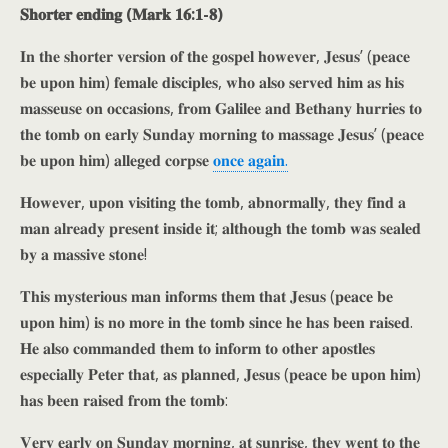
𝐒𝐡𝐨𝐫𝐭𝐞𝐫 𝐞𝐧𝐝𝐢𝐧𝐠 (𝐌𝐚𝐫𝐤 𝟏𝟔:𝟏-𝟖)
𝐈𝐧 𝐭𝐡𝐞 𝐬𝐡𝐨𝐫𝐭𝐞𝐫 𝐯𝐞𝐫𝐬𝐢𝐨𝐧 𝐨𝐟 𝐭𝐡𝐞 𝐠𝐨𝐬𝐩𝐞𝐥 𝐡𝐨𝐰𝐞𝐯𝐞𝐫, 𝐉𝐞𝐬𝐮𝐬’ (𝐩𝐞𝐚𝐜𝐞
𝐛𝐞 𝐮𝐩𝐨𝐧 𝐡𝐢𝐦) 𝐟𝐞𝐦𝐚𝐥𝐞 𝐝𝐢𝐬𝐜𝐢𝐩𝐥𝐞𝐬, 𝐰𝐡𝐨 𝐚𝐥𝐬𝐨 𝐬𝐞𝐫𝐯𝐞𝐝 𝐡𝐢𝐦 𝐚𝐬 𝐡𝐢𝐬
𝐦𝐚𝐬𝐬𝐞𝐮𝐬𝐞 𝐨𝐧 𝐨𝐜𝐜𝐚𝐬𝐢𝐨𝐧𝐬, 𝐟𝐫𝐨𝐦 𝐆𝐚𝐥𝐢𝐥𝐞𝐞 𝐚𝐧𝐝 𝐁𝐞𝐭𝐡𝐚𝐧𝐲 𝐡𝐮𝐫𝐫𝐢𝐞𝐬 𝐭𝐨
𝐭𝐡𝐞 𝐭𝐨𝐦𝐛 𝐨𝐧 𝐞𝐚𝐫𝐥𝐲 𝐒𝐮𝐧𝐝𝐚𝐲 𝐦𝐨𝐫𝐧𝐢𝐧𝐠 𝐭𝐨 𝐦𝐚𝐬𝐬𝐚𝐠𝐞 𝐉𝐞𝐬𝐮𝐬’ (𝐩𝐞𝐚𝐜𝐞
𝐛𝐞 𝐮𝐩𝐨𝐧 𝐡𝐢𝐦) 𝐚𝐥𝐥𝐞𝐠𝐞𝐝 𝐜𝐨𝐫𝐩𝐬𝐞
𝐨𝐧𝐜𝐞 𝐚𝐠𝐚𝐢𝐧.
𝐇𝐨𝐰𝐞𝐯𝐞𝐫, 𝐮𝐩𝐨𝐧 𝐯𝐢𝐬𝐢𝐭𝐢𝐧𝐠 𝐭𝐡𝐞 𝐭𝐨𝐦𝐛, 𝐚𝐛𝐧𝐨𝐫𝐦𝐚𝐥𝐥𝐲, 𝐭𝐡𝐞𝐲 𝐟𝐢𝐧𝐝 𝐚
𝐦𝐚𝐧 𝐚𝐥𝐫𝐞𝐚𝐝𝐲 𝐩𝐫𝐞𝐬𝐞𝐧𝐭 𝐢𝐧𝐬𝐢𝐝𝐞 𝐢𝐭; 𝐚𝐥𝐭𝐡𝐨𝐮𝐠𝐡 𝐭𝐡𝐞 𝐭𝐨𝐦𝐛 𝐰𝐚𝐬 𝐬𝐞𝐚𝐥𝐞𝐝
𝐛𝐲 𝐚 𝐦𝐚𝐬𝐬𝐢𝐯𝐞 𝐬𝐭𝐨𝐧𝐞!
𝐓𝐡𝐢𝐬 𝐦𝐲𝐬𝐭𝐞𝐫𝐢𝐨𝐮𝐬 𝐦𝐚𝐧 𝐢𝐧𝐟𝐨𝐫𝐦𝐬 𝐭𝐡𝐞𝐦 𝐭𝐡𝐚𝐭 𝐉𝐞𝐬𝐮𝐬 (𝐩𝐞𝐚𝐜𝐞 𝐛𝐞
𝐮𝐩𝐨𝐧 𝐡𝐢𝐦) 𝐢𝐬 𝐧𝐨 𝐦𝐨𝐫𝐞 𝐢𝐧 𝐭𝐡𝐞 𝐭𝐨𝐦𝐛 𝐬𝐢𝐧𝐜𝐞 𝐡𝐞 𝐡𝐚𝐬 𝐛𝐞𝐞𝐧 𝐫𝐚𝐢𝐬𝐞𝐝.
𝐇𝐞 𝐚𝐥𝐬𝐨 𝐜𝐨𝐦𝐦𝐚𝐧𝐝𝐞𝐝 𝐭𝐡𝐞𝐦 𝐭𝐨 𝐢𝐧𝐟𝐨𝐫𝐦 𝐭𝐨 𝐨𝐭𝐡𝐞𝐫 𝐚𝐩𝐨𝐬𝐭𝐥𝐞𝐬
𝐞𝐬𝐩𝐞𝐜𝐢𝐚𝐥𝐥𝐲 𝐏𝐞𝐭𝐞𝐫 𝐭𝐡𝐚𝐭, 𝐚𝐬 𝐩𝐥𝐚𝐧𝐧𝐞𝐝, 𝐉𝐞𝐬𝐮𝐬 (𝐩𝐞𝐚𝐜𝐞 𝐛𝐞 𝐮𝐩𝐨𝐧 𝐡𝐢𝐦)
𝐡𝐚𝐬 𝐛𝐞𝐞𝐧 𝐫𝐚𝐢𝐬𝐞𝐝 𝐟𝐫𝐨𝐦 𝐭𝐡𝐞 𝐭𝐨𝐦𝐛:
𝐕𝐞𝐫𝐲 𝐞𝐚𝐫𝐥𝐲 𝐨𝐧 𝐒𝐮𝐧𝐝𝐚𝐲 𝐦𝐨𝐫𝐧𝐢𝐧𝐠, 𝐚𝐭 𝐬𝐮𝐧𝐫𝐢𝐬𝐞, 𝐭𝐡𝐞𝐲 𝐰𝐞𝐧𝐭 𝐭𝐨 𝐭𝐡𝐞