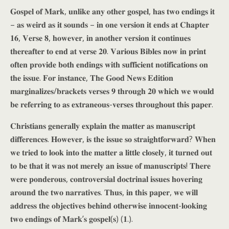
𝐆𝐨𝐬𝐩𝐞𝐥 𝐨𝐟 𝐌𝐚𝐫𝐤, 𝐮𝐧𝐥𝐢𝐤𝐞 𝐚𝐧𝐲 𝐨𝐭𝐡𝐞𝐫 𝐠𝐨𝐬𝐩𝐞𝐥, 𝐡𝐚𝐬 𝐭𝐰𝐨 𝐞𝐧𝐝𝐢𝐧𝐠𝐬 𝐢𝐭
– 𝐚𝐬 𝐰𝐞𝐢𝐫𝐝 𝐚𝐬 𝐢𝐭 𝐬𝐨𝐮𝐧𝐝𝐬 – 𝐢𝐧 𝐨𝐧𝐞 𝐯𝐞𝐫𝐬𝐢𝐨𝐧 𝐢𝐭 𝐞𝐧𝐝𝐬 𝐚𝐭 𝐂𝐡𝐚𝐩𝐭𝐞𝐫
𝟏𝟔, 𝐕𝐞𝐫𝐬𝐞 𝟖, 𝐡𝐨𝐰𝐞𝐯𝐞𝐫, 𝐢𝐧 𝐚𝐧𝐨𝐭𝐡𝐞𝐫 𝐯𝐞𝐫𝐬𝐢𝐨𝐧 𝐢𝐭 𝐜𝐨𝐧𝐭𝐢𝐧𝐮𝐞𝐬
𝐭𝐡𝐞𝐫𝐞𝐚𝐟𝐭𝐞𝐫 𝐭𝐨 𝐞𝐧𝐝 𝐚𝐭 𝐯𝐞𝐫𝐬𝐞 𝟐𝟎. 𝐕𝐚𝐫𝐢𝐨𝐮𝐬 𝐁𝐢𝐛𝐥𝐞𝐬 𝐧𝐨𝐰 𝐢𝐧 𝐩𝐫𝐢𝐧𝐭
𝐨𝐟𝐭𝐞𝐧 𝐩𝐫𝐨𝐯𝐢𝐝𝐞 𝐛𝐨𝐭𝐡 𝐞𝐧𝐝𝐢𝐧𝐠𝐬 𝐰𝐢𝐭𝐡 𝐬𝐮𝐟𝐟𝐢𝐜𝐢𝐞𝐧𝐭 𝐧𝐨𝐭𝐢𝐟𝐢𝐜𝐚𝐭𝐢𝐨𝐧𝐬 𝐨𝐧
𝐭𝐡𝐞 𝐢𝐬𝐬𝐮𝐞. 𝐅𝐨𝐫 𝐢𝐧𝐬𝐭𝐚𝐧𝐜𝐞, 𝐓𝐡𝐞 𝐆𝐨𝐨𝐝 𝐍𝐞𝐰𝐬 𝐄𝐝𝐢𝐭𝐢𝐨𝐧
𝐦𝐚𝐫𝐠𝐢𝐧𝐚𝐥𝐢𝐳𝐞𝐬/𝐛𝐫𝐚𝐜𝐤𝐞𝐭𝐬 𝐯𝐞𝐫𝐬𝐞𝐬 𝟗 𝐭𝐡𝐫𝐨𝐮𝐠𝐡 𝟐𝟎 𝐰𝐡𝐢𝐜𝐡 𝐰𝐞 𝐰𝐨𝐮𝐥𝐝
𝐛𝐞 𝐫𝐞𝐟𝐞𝐫𝐫𝐢𝐧𝐠 𝐭𝐨 𝐚𝐬 𝐞𝐱𝐭𝐫𝐚𝐧𝐞𝐨𝐮𝐬-𝐯𝐞𝐫𝐬𝐞𝐬 𝐭𝐡𝐫𝐨𝐮𝐠𝐡𝐨𝐮𝐭 𝐭𝐡𝐢𝐬 𝐩𝐚𝐩𝐞𝐫.
𝐂𝐡𝐫𝐢𝐬𝐭𝐢𝐚𝐧𝐬 𝐠𝐞𝐧𝐞𝐫𝐚𝐥𝐥𝐲 𝐞𝐱𝐩𝐥𝐚𝐢𝐧 𝐭𝐡𝐞 𝐦𝐚𝐭𝐭𝐞𝐫 𝐚𝐬 𝐦𝐚𝐧𝐮𝐬𝐜𝐫𝐢𝐩𝐭
𝐝𝐢𝐟𝐟𝐞𝐫𝐞𝐧𝐜𝐞𝐬. 𝐇𝐨𝐰𝐞𝐯𝐞𝐫, 𝐢𝐬 𝐭𝐡𝐞 𝐢𝐬𝐬𝐮𝐞 𝐬𝐨 𝐬𝐭𝐫𝐚𝐢𝐠𝐡𝐭𝐟𝐨𝐫𝐰𝐚𝐫𝐝? 𝐖𝐡𝐞𝐧
𝐰𝐞 𝐭𝐫𝐢𝐞𝐝 𝐭𝐨 𝐥𝐨𝐨𝐤 𝐢𝐧𝐭𝐨 𝐭𝐡𝐞 𝐦𝐚𝐭𝐭𝐞𝐫 𝐚 𝐥𝐢𝐭𝐭𝐥𝐞 𝐜𝐥𝐨𝐬𝐞𝐥𝐲, 𝐢𝐭 𝐭𝐮𝐫𝐧𝐞𝐝 𝐨𝐮𝐭
𝐭𝐨 𝐛𝐞 𝐭𝐡𝐚𝐭 𝐢𝐭 𝐰𝐚𝐬 𝐧𝐨𝐭 𝐦𝐞𝐫𝐞𝐥𝐲 𝐚𝐧 𝐢𝐬𝐬𝐮𝐞 𝐨𝐟 𝐦𝐚𝐧𝐮𝐬𝐜𝐫𝐢𝐩𝐭𝐬! 𝐓𝐡𝐞𝐫𝐞
𝐰𝐞𝐫𝐞 𝐩𝐨𝐧𝐝𝐞𝐫𝐨𝐮𝐬, 𝐜𝐨𝐧𝐭𝐫𝐨𝐯𝐞𝐫𝐬𝐢𝐚𝐥 𝐝𝐨𝐜𝐭𝐫𝐢𝐧𝐚𝐥 𝐢𝐬𝐬𝐮𝐞𝐬 𝐡𝐨𝐯𝐞𝐫𝐢𝐧𝐠
𝐚𝐫𝐨𝐮𝐧𝐝 𝐭𝐡𝐞 𝐭𝐰𝐨 𝐧𝐚𝐫𝐫𝐚𝐭𝐢𝐯𝐞𝐬. 𝐓𝐡𝐮𝐬, 𝐢𝐧 𝐭𝐡𝐢𝐬 𝐩𝐚𝐩𝐞𝐫, 𝐰𝐞 𝐰𝐢𝐥𝐥
𝐚𝐝𝐝𝐫𝐞𝐬𝐬 𝐭𝐡𝐞 𝐨𝐛𝐣𝐞𝐜𝐭𝐢𝐯𝐞𝐬 𝐛𝐞𝐡𝐢𝐧𝐝 𝐨𝐭𝐡𝐞𝐫𝐰𝐢𝐬𝐞 𝐢𝐧𝐧𝐨𝐜𝐞𝐧𝐭-𝐥𝐨𝐨𝐤𝐢𝐧𝐠
𝐭𝐰𝐨 𝐞𝐧𝐝𝐢𝐧𝐠𝐬 𝐨𝐟 𝐌𝐚𝐫𝐤’𝐬 𝐠𝐨𝐬𝐩𝐞𝐥(𝐬) (𝟏.).