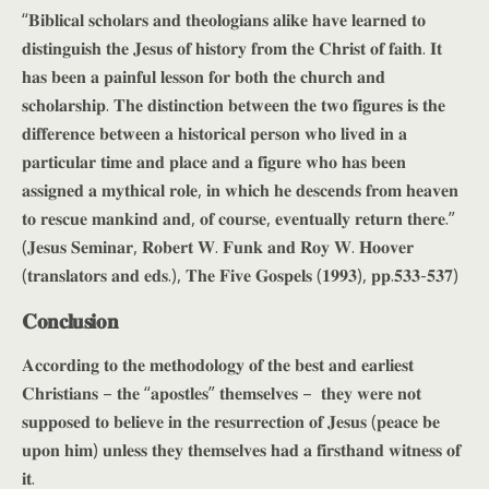
“𝐁𝐢𝐛𝐥𝐢𝐜𝐚𝐥 𝐬𝐜𝐡𝐨𝐥𝐚𝐫𝐬 𝐚𝐧𝐝 𝐭𝐡𝐞𝐨𝐥𝐨𝐠𝐢𝐚𝐧𝐬 𝐚𝐥𝐢𝐤𝐞 𝐡𝐚𝐯𝐞 𝐥𝐞𝐚𝐫𝐧𝐞𝐝 𝐭𝐨
𝐝𝐢𝐬𝐭𝐢𝐧𝐠𝐮𝐢𝐬𝐡 𝐭𝐡𝐞 𝐉𝐞𝐬𝐮𝐬 𝐨𝐟 𝐡𝐢𝐬𝐭𝐨𝐫𝐲 𝐟𝐫𝐨𝐦 𝐭𝐡𝐞 𝐂𝐡𝐫𝐢𝐬𝐭 𝐨𝐟 𝐟𝐚𝐢𝐭𝐡. 𝐈𝐭
𝐡𝐚𝐬 𝐛𝐞𝐞𝐧 𝐚 𝐩𝐚𝐢𝐧𝐟𝐮𝐥 𝐥𝐞𝐬𝐬𝐨𝐧 𝐟𝐨𝐫 𝐛𝐨𝐭𝐡 𝐭𝐡𝐞 𝐜𝐡𝐮𝐫𝐜𝐡 𝐚𝐧𝐝
𝐬𝐜𝐡𝐨𝐥𝐚𝐫𝐬𝐡𝐢𝐩. 𝐓𝐡𝐞 𝐝𝐢𝐬𝐭𝐢𝐧𝐜𝐭𝐢𝐨𝐧 𝐛𝐞𝐭𝐰𝐞𝐞𝐧 𝐭𝐡𝐞 𝐭𝐰𝐨 𝐟𝐢𝐠𝐮𝐫𝐞𝐬 𝐢𝐬 𝐭𝐡𝐞
𝐝𝐢𝐟𝐟𝐞𝐫𝐞𝐧𝐜𝐞 𝐛𝐞𝐭𝐰𝐞𝐞𝐧 𝐚 𝐡𝐢𝐬𝐭𝐨𝐫𝐢𝐜𝐚𝐥 𝐩𝐞𝐫𝐬𝐨𝐧 𝐰𝐡𝐨 𝐥𝐢𝐯𝐞𝐝 𝐢𝐧 𝐚
𝐩𝐚𝐫𝐭𝐢𝐜𝐮𝐥𝐚𝐫 𝐭𝐢𝐦𝐞 𝐚𝐧𝐝 𝐩𝐥𝐚𝐜𝐞 𝐚𝐧𝐝 𝐚 𝐟𝐢𝐠𝐮𝐫𝐞 𝐰𝐡𝐨 𝐡𝐚𝐬 𝐛𝐞𝐞𝐧
𝐚𝐬𝐬𝐢𝐠𝐧𝐞𝐝 𝐚 𝐦𝐲𝐭𝐡𝐢𝐜𝐚𝐥 𝐫𝐨𝐥𝐞, 𝐢𝐧 𝐰𝐡𝐢𝐜𝐡 𝐡𝐞 𝐝𝐞𝐬𝐜𝐞𝐧𝐝𝐬 𝐟𝐫𝐨𝐦 𝐡𝐞𝐚𝐯𝐞𝐧
𝐭𝐨 𝐫𝐞𝐬𝐜𝐮𝐞 𝐦𝐚𝐧𝐤𝐢𝐧𝐝 𝐚𝐧𝐝, 𝐨𝐟 𝐜𝐨𝐮𝐫𝐬𝐞, 𝐞𝐯𝐞𝐧𝐭𝐮𝐚𝐥𝐥𝐲 𝐫𝐞𝐭𝐮𝐫𝐧 𝐭𝐡𝐞𝐫𝐞.”
(𝐉𝐞𝐬𝐮𝐬 𝐒𝐞𝐦𝐢𝐧𝐚𝐫, 𝐑𝐨𝐛𝐞𝐫𝐭 𝐖. 𝐅𝐮𝐧𝐤 𝐚𝐧𝐝 𝐑𝐨𝐲 𝐖. 𝐇𝐨𝐨𝐯𝐞𝐫
(𝐭𝐫𝐚𝐧𝐬𝐥𝐚𝐭𝐨𝐫𝐬 𝐚𝐧𝐝 𝐞𝐝𝐬.), 𝐓𝐡𝐞 𝐅𝐢𝐯𝐞 𝐆𝐨𝐬𝐩𝐞𝐥𝐬 (𝟏𝟗𝟗𝟑), 𝐩𝐩.𝟓𝟑𝟑-𝟓𝟑𝟕)
𝐂𝐨𝐧𝐜𝐥𝐮𝐬𝐢𝐨𝐧
𝐀𝐜𝐜𝐨𝐫𝐝𝐢𝐧𝐠 𝐭𝐨 𝐭𝐡𝐞 𝐦𝐞𝐭𝐡𝐨𝐝𝐨𝐥𝐨𝐠𝐲 𝐨𝐟 𝐭𝐡𝐞 𝐛𝐞𝐬𝐭 𝐚𝐧𝐝 𝐞𝐚𝐫𝐥𝐢𝐞𝐬𝐭
𝐂𝐡𝐫𝐢𝐬𝐭𝐢𝐚𝐧𝐬 – 𝐭𝐡𝐞 “𝐚𝐩𝐨𝐬𝐭𝐥𝐞𝐬” 𝐭𝐡𝐞𝐦𝐬𝐞𝐥𝐯𝐞𝐬 – 𝐭𝐡𝐞𝐲 𝐰𝐞𝐫𝐞 𝐧𝐨𝐭
𝐬𝐮𝐩𝐩𝐨𝐬𝐞𝐝 𝐭𝐨 𝐛𝐞𝐥𝐢𝐞𝐯𝐞 𝐢𝐧 𝐭𝐡𝐞 𝐫𝐞𝐬𝐮𝐫𝐫𝐞𝐜𝐭𝐢𝐨𝐧 𝐨𝐟 𝐉𝐞𝐬𝐮𝐬 (𝐩𝐞𝐚𝐜𝐞 𝐛𝐞
𝐮𝐩𝐨𝐧 𝐡𝐢𝐦) 𝐮𝐧𝐥𝐞𝐬𝐬 𝐭𝐡𝐞𝐲 𝐭𝐡𝐞𝐦𝐬𝐞𝐥𝐯𝐞𝐬 𝐡𝐚𝐝 𝐚 𝐟𝐢𝐫𝐬𝐭𝐡𝐚𝐧𝐝 𝐰𝐢𝐭𝐧𝐞𝐬𝐬 𝐨𝐟
𝐢𝐭.