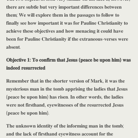
𝐭𝐡𝐞𝐫𝐞 𝐚𝐫𝐞 𝐬𝐮𝐛𝐭𝐥𝐞 𝐛𝐮𝐭 𝐯𝐞𝐫𝐲 𝐢𝐦𝐩𝐨𝐫𝐭𝐚𝐧𝐭 𝐝𝐢𝐟𝐟𝐞𝐫𝐞𝐧𝐜𝐞𝐬 𝐛𝐞𝐭𝐰𝐞𝐞𝐧
𝐭𝐡𝐞𝐦; 𝐖𝐞 𝐰𝐢𝐥𝐥 𝐞𝐱𝐩𝐥𝐨𝐫𝐞 𝐭𝐡𝐞𝐦 𝐢𝐧 𝐭𝐡𝐞 𝐩𝐚𝐬𝐬𝐚𝐠𝐞𝐬 𝐭𝐨 𝐟𝐨𝐥𝐥𝐨𝐰 𝐭𝐨
𝐟𝐢𝐧𝐚𝐥𝐥𝐲 𝐬𝐞𝐞 𝐡𝐨𝐰 𝐢𝐦𝐩𝐨𝐫𝐭𝐚𝐧𝐭 𝐢𝐭 𝐰𝐚𝐬 𝐟𝐨𝐫 𝐏𝐚𝐮𝐥𝐢𝐧𝐞 𝐂𝐡𝐫𝐢𝐬𝐭𝐢𝐚𝐧𝐢𝐭𝐲 𝐭𝐨
𝐚𝐜𝐡𝐢𝐞𝐯𝐞 𝐭𝐡𝐞𝐬𝐞 𝐨𝐛𝐣𝐞𝐜𝐭𝐢𝐯𝐞𝐬 𝐚𝐧𝐝 𝐡𝐨𝐰 𝐦𝐞𝐧𝐚𝐜𝐢𝐧𝐠 𝐢𝐭 𝐜𝐨𝐮𝐥𝐝 𝐡𝐚𝐯𝐞
𝐛𝐞𝐞𝐧 𝐟𝐨𝐫 𝐏𝐚𝐮𝐥𝐢𝐧𝐞 𝐂𝐡𝐫𝐢𝐬𝐭𝐢𝐚𝐧𝐢𝐭𝐲 𝐢𝐟 𝐭𝐡𝐞 𝐞𝐱𝐭𝐫𝐚𝐧𝐞𝐨𝐮𝐬-𝐯𝐞𝐫𝐬𝐞𝐬 𝐰𝐞𝐫𝐞
𝐚𝐛𝐬𝐞𝐧𝐭.
𝐎𝐛𝐣𝐞𝐜𝐭𝐢𝐯𝐞 𝟏: 𝐓𝐨 𝐜𝐨𝐧𝐟𝐢𝐫𝐦 𝐭𝐡𝐚𝐭 𝐉𝐞𝐬𝐮𝐬 (𝐩𝐞𝐚𝐜𝐞 𝐛𝐞 𝐮𝐩𝐨𝐧 𝐡𝐢𝐦) 𝐰𝐚𝐬
𝐢𝐧𝐝𝐞𝐞𝐝 𝐫𝐞𝐬𝐮𝐫𝐫𝐞𝐜𝐭𝐞𝐝
𝐑𝐞𝐦𝐞𝐦𝐛𝐞𝐫 𝐭𝐡𝐚𝐭 𝐢𝐧 𝐭𝐡𝐞 𝐬𝐡𝐨𝐫𝐭𝐞𝐫 𝐯𝐞𝐫𝐬𝐢𝐨𝐧 𝐨𝐟 𝐌𝐚𝐫𝐤, 𝐢𝐭 𝐰𝐚𝐬 𝐭𝐡𝐞
𝐦𝐲𝐬𝐭𝐞𝐫𝐢𝐨𝐮𝐬 𝐦𝐚𝐧 𝐢𝐧 𝐭𝐡𝐞 𝐭𝐨𝐦𝐛 𝐚𝐩𝐩𝐫𝐢𝐬𝐢𝐧𝐠 𝐭𝐡𝐞 𝐥𝐚𝐝𝐢𝐞𝐬 𝐭𝐡𝐚𝐭 𝐉𝐞𝐬𝐮𝐬
(𝐩𝐞𝐚𝐜𝐞 𝐛𝐞 𝐮𝐩𝐨𝐧 𝐡𝐢𝐦) 𝐡𝐚𝐬 𝐫𝐢𝐬𝐞𝐧. 𝐈𝐧 𝐨𝐭𝐡𝐞𝐫 𝐰𝐨𝐫𝐝𝐬, 𝐭𝐡𝐞 𝐥𝐚𝐝𝐢𝐞𝐬
𝐰𝐞𝐫𝐞 𝐧𝐨𝐭 𝐟𝐢𝐫𝐬𝐭𝐡𝐚𝐧𝐝, 𝐞𝐲𝐞𝐰𝐢𝐭𝐧𝐞𝐬𝐬𝐞𝐬 𝐨𝐟 𝐭𝐡𝐞 𝐫𝐞𝐬𝐮𝐫𝐫𝐞𝐜𝐭𝐞𝐝 𝐉𝐞𝐬𝐮𝐬
(𝐩𝐞𝐚𝐜𝐞 𝐛𝐞 𝐮𝐩𝐨𝐧 𝐡𝐢𝐦).
𝐓𝐡𝐞 𝐮𝐧𝐤𝐧𝐨𝐰𝐧 𝐢𝐝𝐞𝐧𝐭𝐢𝐭𝐲 𝐨𝐟 𝐭𝐡𝐞 𝐢𝐧𝐟𝐨𝐫𝐦𝐢𝐧𝐠 𝐦𝐚𝐧 𝐢𝐧 𝐭𝐡𝐞 𝐭𝐨𝐦𝐛;
𝐚𝐧𝐝 𝐭𝐡𝐞 𝐥𝐚𝐜𝐤 𝐨𝐟 𝐟𝐢𝐫𝐬𝐭𝐡𝐚𝐧𝐝 𝐞𝐲𝐞𝐰𝐢𝐭𝐧𝐞𝐬𝐬 𝐚𝐜𝐜𝐨𝐮𝐧𝐭 𝐟𝐨𝐫 𝐭𝐡𝐞