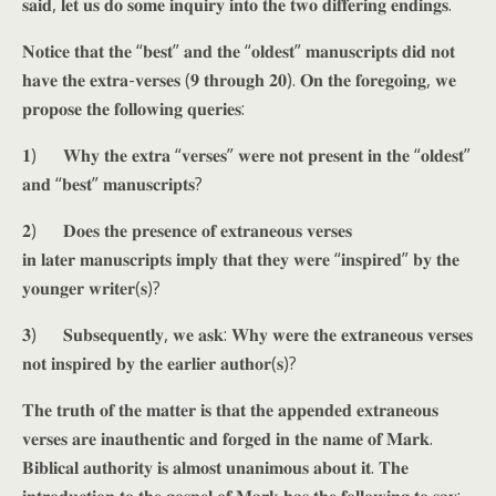
𝐬𝐚𝐢𝐝, 𝐥𝐞𝐭 𝐮𝐬 𝐝𝐨 𝐬𝐨𝐦𝐞 𝐢𝐧𝐪𝐮𝐢𝐫𝐲 𝐢𝐧𝐭𝐨 𝐭𝐡𝐞 𝐭𝐰𝐨 𝐝𝐢𝐟𝐟𝐞𝐫𝐢𝐧𝐠 𝐞𝐧𝐝𝐢𝐧𝐠𝐬.
𝐍𝐨𝐭𝐢𝐜𝐞 𝐭𝐡𝐚𝐭 𝐭𝐡𝐞 “𝐛𝐞𝐬𝐭” 𝐚𝐧𝐝 𝐭𝐡𝐞 “𝐨𝐥𝐝𝐞𝐬𝐭” 𝐦𝐚𝐧𝐮𝐬𝐜𝐫𝐢𝐩𝐭𝐬 𝐝𝐢𝐝 𝐧𝐨𝐭
𝐡𝐚𝐯𝐞 𝐭𝐡𝐞 𝐞𝐱𝐭𝐫𝐚-𝐯𝐞𝐫𝐬𝐞𝐬 (𝟗 𝐭𝐡𝐫𝐨𝐮𝐠𝐡 𝟐𝟎). 𝐎𝐧 𝐭𝐡𝐞 𝐟𝐨𝐫𝐞𝐠𝐨𝐢𝐧𝐠, 𝐰𝐞
𝐩𝐫𝐨𝐩𝐨𝐬𝐞 𝐭𝐡𝐞 𝐟𝐨𝐥𝐥𝐨𝐰𝐢𝐧𝐠 𝐪𝐮𝐞𝐫𝐢𝐞𝐬:
𝟏) 𝐖𝐡𝐲 𝐭𝐡𝐞 𝐞𝐱𝐭𝐫𝐚 “𝐯𝐞𝐫𝐬𝐞𝐬” 𝐰𝐞𝐫𝐞 𝐧𝐨𝐭 𝐩𝐫𝐞𝐬𝐞𝐧𝐭 𝐢𝐧 𝐭𝐡𝐞 “𝐨𝐥𝐝𝐞𝐬𝐭”
𝐚𝐧𝐝 “𝐛𝐞𝐬𝐭” 𝐦𝐚𝐧𝐮𝐬𝐜𝐫𝐢𝐩𝐭𝐬?
𝟐) 𝐃𝐨𝐞𝐬 𝐭𝐡𝐞 𝐩𝐫𝐞𝐬𝐞𝐧𝐜𝐞 𝐨𝐟 𝐞𝐱𝐭𝐫𝐚𝐧𝐞𝐨𝐮𝐬 𝐯𝐞𝐫𝐬𝐞𝐬
𝐢𝐧 𝐥𝐚𝐭𝐞𝐫 𝐦𝐚𝐧𝐮𝐬𝐜𝐫𝐢𝐩𝐭𝐬 𝐢𝐦𝐩𝐥𝐲 𝐭𝐡𝐚𝐭 𝐭𝐡𝐞𝐲 𝐰𝐞𝐫𝐞 “𝐢𝐧𝐬𝐩𝐢𝐫𝐞𝐝” 𝐛𝐲 𝐭𝐡𝐞
𝐲𝐨𝐮𝐧𝐠𝐞𝐫 𝐰𝐫𝐢𝐭𝐞𝐫(𝐬)?
𝟑) 𝐒𝐮𝐛𝐬𝐞𝐪𝐮𝐞𝐧𝐭𝐥𝐲, 𝐰𝐞 𝐚𝐬𝐤: 𝐖𝐡𝐲 𝐰𝐞𝐫𝐞 𝐭𝐡𝐞 𝐞𝐱𝐭𝐫𝐚𝐧𝐞𝐨𝐮𝐬 𝐯𝐞𝐫𝐬𝐞𝐬
𝐧𝐨𝐭 𝐢𝐧𝐬𝐩𝐢𝐫𝐞𝐝 𝐛𝐲 𝐭𝐡𝐞 𝐞𝐚𝐫𝐥𝐢𝐞𝐫 𝐚𝐮𝐭𝐡𝐨𝐫(𝐬)?
𝐓𝐡𝐞 𝐭𝐫𝐮𝐭𝐡 𝐨𝐟 𝐭𝐡𝐞 𝐦𝐚𝐭𝐭𝐞𝐫 𝐢𝐬 𝐭𝐡𝐚𝐭 𝐭𝐡𝐞 𝐚𝐩𝐩𝐞𝐧𝐝𝐞𝐝 𝐞𝐱𝐭𝐫𝐚𝐧𝐞𝐨𝐮𝐬
𝐯𝐞𝐫𝐬𝐞𝐬 𝐚𝐫𝐞 𝐢𝐧𝐚𝐮𝐭𝐡𝐞𝐧𝐭𝐢𝐜 𝐚𝐧𝐝 𝐟𝐨𝐫𝐠𝐞𝐝 𝐢𝐧 𝐭𝐡𝐞 𝐧𝐚𝐦𝐞 𝐨𝐟 𝐌𝐚𝐫𝐤.
𝐁𝐢𝐛𝐥𝐢𝐜𝐚𝐥 𝐚𝐮𝐭𝐡𝐨𝐫𝐢𝐭𝐲 𝐢𝐬 𝐚𝐥𝐦𝐨𝐬𝐭 𝐮𝐧𝐚𝐧𝐢𝐦𝐨𝐮𝐬 𝐚𝐛𝐨𝐮𝐭 𝐢𝐭. 𝐓𝐡𝐞