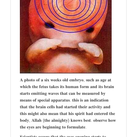
𝐀 𝐩𝐡𝐨𝐭𝐨 𝐨𝐟 𝐚 𝐬𝐢𝐱 𝐰𝐞𝐞𝐤𝐬 𝐨𝐥𝐝 𝐞𝐦𝐛𝐫𝐲𝐨, 𝐬𝐮𝐜𝐡 𝐚𝐬 𝐚𝐠𝐞 𝐚𝐭
𝐰𝐡𝐢𝐜𝐡 𝐭𝐡𝐞 𝐟𝐞𝐭𝐮𝐬 𝐭𝐚𝐤𝐞𝐬 𝐢𝐭𝐬 𝐡𝐮𝐦𝐚𝐧 𝐟𝐨𝐫𝐦 𝐚𝐧𝐝 𝐢𝐭𝐬 𝐛𝐫𝐚𝐢𝐧
𝐬𝐭𝐚𝐫𝐭𝐬 𝐞𝐦𝐢𝐭𝐭𝐢𝐧𝐠 𝐰𝐚𝐯𝐞𝐬 𝐭𝐡𝐚𝐭 𝐜𝐚𝐧 𝐛𝐞 𝐦𝐞𝐚𝐬𝐮𝐫𝐞𝐝 𝐛𝐲
𝐦𝐞𝐚𝐧𝐬 𝐨𝐟 𝐬𝐩𝐞𝐜𝐢𝐚𝐥 𝐚𝐩𝐩𝐚𝐫𝐚𝐭𝐮𝐬. 𝐭𝐡𝐢𝐬 𝐢𝐬 𝐚𝐧 𝐢𝐧𝐝𝐢𝐜𝐚𝐭𝐢𝐨𝐧
𝐭𝐡𝐚𝐭 𝐭𝐡𝐞 𝐛𝐫𝐚𝐢𝐧 𝐜𝐞𝐥𝐥𝐬 𝐡𝐚𝐝 𝐬𝐭𝐚𝐫𝐭𝐞𝐝 𝐭𝐡𝐞𝐢𝐫 𝐚𝐜𝐭𝐢𝐯𝐢𝐭𝐲 𝐚𝐧𝐝
𝐭𝐡𝐢𝐬 𝐦𝐢𝐠𝐡𝐭 𝐚𝐥𝐬𝐨 𝐦𝐞𝐚𝐧 𝐭𝐡𝐚𝐭 𝐡𝐢𝐬 𝐬𝐩𝐢𝐫𝐢𝐭 𝐡𝐚𝐝 𝐞𝐧𝐭𝐞𝐫𝐞𝐝 𝐭𝐡𝐞
𝐛𝐨𝐝𝐲, 𝐀𝐥𝐥𝐚𝐡 (𝐭𝐡𝐞 𝐚𝐥𝐦𝐢𝐠𝐡𝐭𝐲) 𝐤𝐧𝐨𝐰𝐬 𝐛𝐞𝐬𝐭. 𝐨𝐛𝐬𝐞𝐫𝐯𝐞 𝐡𝐨𝐰
𝐭𝐡𝐞 𝐞𝐲𝐞𝐬 𝐚𝐫𝐞 𝐛𝐞𝐠𝐢𝐧𝐧𝐢𝐧𝐠 𝐭𝐨 𝐟𝐨𝐫𝐦𝐮𝐥𝐚𝐭𝐞.
𝐒𝐜𝐢𝐞𝐧𝐭𝐢𝐬𝐭𝐬 𝐚𝐬𝐬𝐮𝐫𝐞 𝐭𝐡𝐚𝐭 𝐭𝐡𝐞 𝐞𝐲𝐞𝐬 𝐨𝐩𝐞𝐧𝐢𝐧𝐠 𝐬𝐭𝐚𝐫𝐭𝐬 𝐭𝐨