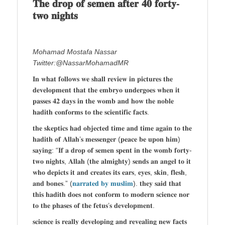
𝐓𝐡𝐞 𝐝𝐫𝐨𝐩 𝐨𝐟 𝐬𝐞𝐦𝐞𝐧 𝐚𝐟𝐭𝐞𝐫 𝟒𝟎 𝐟𝐨𝐫𝐭𝐲-
𝐭𝐰𝐨 𝐧𝐢𝐠𝐡𝐭𝐬
Mohamad Mostafa Nassar
Twitter:@NassarMohamadMR
𝐈𝐧 𝐰𝐡𝐚𝐭 𝐟𝐨𝐥𝐥𝐨𝐰𝐬 𝐰𝐞 𝐬𝐡𝐚𝐥𝐥 𝐫𝐞𝐯𝐢𝐞𝐰 𝐢𝐧 𝐩𝐢𝐜𝐭𝐮𝐫𝐞𝐬 𝐭𝐡𝐞
𝐝𝐞𝐯𝐞𝐥𝐨𝐩𝐦𝐞𝐧𝐭 𝐭𝐡𝐚𝐭 𝐭𝐡𝐞 𝐞𝐦𝐛𝐫𝐲𝐨 𝐮𝐧𝐝𝐞𝐫𝐠𝐨𝐞𝐬 𝐰𝐡𝐞𝐧 𝐢𝐭
𝐩𝐚𝐬𝐬𝐞𝐬 𝟒𝟐 𝐝𝐚𝐲𝐬 𝐢𝐧 𝐭𝐡𝐞 𝐰𝐨𝐦𝐛 𝐚𝐧𝐝 𝐡𝐨𝐰 𝐭𝐡𝐞 𝐧𝐨𝐛𝐥𝐞
𝐡𝐚𝐝𝐢𝐭𝐡 𝐜𝐨𝐧𝐟𝐨𝐫𝐦𝐬 𝐭𝐨 𝐭𝐡𝐞 𝐬𝐜𝐢𝐞𝐧𝐭𝐢𝐟𝐢𝐜 𝐟𝐚𝐜𝐭𝐬.
𝐭𝐡𝐞 𝐬𝐤𝐞𝐩𝐭𝐢𝐜𝐬 𝐡𝐚𝐝 𝐨𝐛𝐣𝐞𝐜𝐭𝐞𝐝 𝐭𝐢𝐦𝐞 𝐚𝐧𝐝 𝐭𝐢𝐦𝐞 𝐚𝐠𝐚𝐢𝐧 𝐭𝐨 𝐭𝐡𝐞
𝐡𝐚𝐝𝐢𝐭𝐡 𝐨𝐟 𝐀𝐥𝐥𝐚𝐡’𝐬 𝐦𝐞𝐬𝐬𝐞𝐧𝐠𝐞𝐫 (𝐩𝐞𝐚𝐜𝐞 𝐛𝐞 𝐮𝐩𝐨𝐧 𝐡𝐢𝐦)
𝐬𝐚𝐲𝐢𝐧𝐠: “𝐈𝐟 𝐚 𝐝𝐫𝐨𝐩 𝐨𝐟 𝐬𝐞𝐦𝐞𝐧 𝐬𝐩𝐞𝐧𝐭 𝐢𝐧 𝐭𝐡𝐞 𝐰𝐨𝐦𝐛 𝐟𝐨𝐫𝐭𝐲-
𝐭𝐰𝐨 𝐧𝐢𝐠𝐡𝐭𝐬, 𝐀𝐥𝐥𝐚𝐡 (𝐭𝐡𝐞 𝐚𝐥𝐦𝐢𝐠𝐡𝐭𝐲) 𝐬𝐞𝐧𝐝𝐬 𝐚𝐧 𝐚𝐧𝐠𝐞𝐥 𝐭𝐨 𝐢𝐭
𝐰𝐡𝐨 𝐝𝐞𝐩𝐢𝐜𝐭𝐬 𝐢𝐭 𝐚𝐧𝐝 𝐜𝐫𝐞𝐚𝐭𝐞𝐬 𝐢𝐭𝐬 𝐞𝐚𝐫𝐬, 𝐞𝐲𝐞𝐬, 𝐬𝐤𝐢𝐧, 𝐟𝐥𝐞𝐬𝐡,
𝐚𝐧𝐝 𝐛𝐨𝐧𝐞𝐬.” (
𝐧𝐚𝐫𝐫𝐚𝐭𝐞𝐝 𝐛𝐲 𝐦𝐮𝐬𝐥𝐢𝐦
). 𝐭𝐡𝐞𝐲 𝐬𝐚𝐢𝐝 𝐭𝐡𝐚𝐭
𝐭𝐡𝐢𝐬 𝐡𝐚𝐝𝐢𝐭𝐡 𝐝𝐨𝐞𝐬 𝐧𝐨𝐭 𝐜𝐨𝐧𝐟𝐨𝐫𝐦 𝐭𝐨 𝐦𝐨𝐝𝐞𝐫𝐧 𝐬𝐜𝐢𝐞𝐧𝐜𝐞 𝐧𝐨𝐫
𝐭𝐨 𝐭𝐡𝐞 𝐩𝐡𝐚𝐬𝐞𝐬 𝐨𝐟 𝐭𝐡𝐞 𝐟𝐞𝐭𝐮𝐬’𝐬 𝐝𝐞𝐯𝐞𝐥𝐨𝐩𝐦𝐞𝐧𝐭.
𝐬𝐜𝐢𝐞𝐧𝐜𝐞 𝐢𝐬 𝐫𝐞𝐚𝐥𝐥𝐲 𝐝𝐞𝐯𝐞𝐥𝐨𝐩𝐢𝐧𝐠 𝐚𝐧𝐝 𝐫𝐞𝐯𝐞𝐚𝐥𝐢𝐧𝐠 𝐧𝐞𝐰 𝐟𝐚𝐜𝐭𝐬