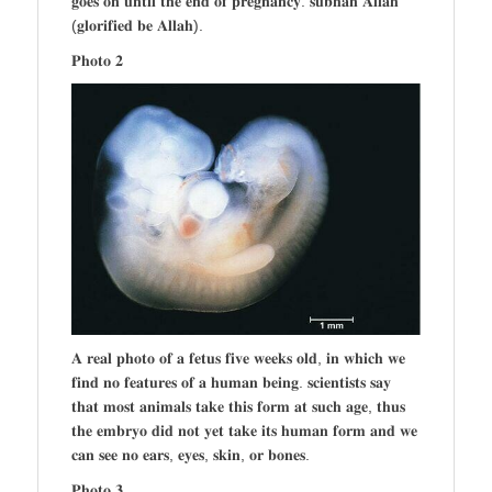
𝐠𝐨𝐞𝐬 𝐨𝐧 𝐮𝐧𝐭𝐢𝐥 𝐭𝐡𝐞 𝐞𝐧𝐝 𝐨𝐟 𝐩𝐫𝐞𝐠𝐧𝐚𝐧𝐜𝐲. 𝐬𝐮𝐛𝐡𝐚𝐧 𝐀𝐥𝐥𝐚𝐡
(𝐠𝐥𝐨𝐫𝐢𝐟𝐢𝐞𝐝 𝐛𝐞 𝐀𝐥𝐥𝐚𝐡).
𝐏𝐡𝐨𝐭𝐨 𝟐
𝐀 𝐫𝐞𝐚𝐥 𝐩𝐡𝐨𝐭𝐨 𝐨𝐟 𝐚 𝐟𝐞𝐭𝐮𝐬 𝐟𝐢𝐯𝐞 𝐰𝐞𝐞𝐤𝐬 𝐨𝐥𝐝, 𝐢𝐧 𝐰𝐡𝐢𝐜𝐡 𝐰𝐞
𝐟𝐢𝐧𝐝 𝐧𝐨 𝐟𝐞𝐚𝐭𝐮𝐫𝐞𝐬 𝐨𝐟 𝐚 𝐡𝐮𝐦𝐚𝐧 𝐛𝐞𝐢𝐧𝐠. 𝐬𝐜𝐢𝐞𝐧𝐭𝐢𝐬𝐭𝐬 𝐬𝐚𝐲
𝐭𝐡𝐚𝐭 𝐦𝐨𝐬𝐭 𝐚𝐧𝐢𝐦𝐚𝐥𝐬 𝐭𝐚𝐤𝐞 𝐭𝐡𝐢𝐬 𝐟𝐨𝐫𝐦 𝐚𝐭 𝐬𝐮𝐜𝐡 𝐚𝐠𝐞, 𝐭𝐡𝐮𝐬
𝐭𝐡𝐞 𝐞𝐦𝐛𝐫𝐲𝐨 𝐝𝐢𝐝 𝐧𝐨𝐭 𝐲𝐞𝐭 𝐭𝐚𝐤𝐞 𝐢𝐭𝐬 𝐡𝐮𝐦𝐚𝐧 𝐟𝐨𝐫𝐦 𝐚𝐧𝐝 𝐰𝐞
𝐜𝐚𝐧 𝐬𝐞𝐞 𝐧𝐨 𝐞𝐚𝐫𝐬, 𝐞𝐲𝐞𝐬, 𝐬𝐤𝐢𝐧, 𝐨𝐫 𝐛𝐨𝐧𝐞𝐬.
𝐏𝐡𝐨𝐭𝐨 𝟑