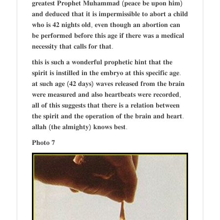
𝐠𝐫𝐞𝐚𝐭𝐞𝐬𝐭 𝐏𝐫𝐨𝐩𝐡𝐞𝐭 𝐌𝐮𝐡𝐚𝐦𝐦𝐚𝐝 (𝐩𝐞𝐚𝐜𝐞 𝐛𝐞 𝐮𝐩𝐨𝐧 𝐡𝐢𝐦)
𝐚𝐧𝐝 𝐝𝐞𝐝𝐮𝐜𝐞𝐝 𝐭𝐡𝐚𝐭 𝐢𝐭 𝐢𝐬 𝐢𝐦𝐩𝐞𝐫𝐦𝐢𝐬𝐬𝐢𝐛𝐥𝐞 𝐭𝐨 𝐚𝐛𝐨𝐫𝐭 𝐚 𝐜𝐡𝐢𝐥𝐝
𝐰𝐡𝐨 𝐢𝐬 𝟒𝟐 𝐧𝐢𝐠𝐡𝐭𝐬 𝐨𝐥𝐝, 𝐞𝐯𝐞𝐧 𝐭𝐡𝐨𝐮𝐠𝐡 𝐚𝐧 𝐚𝐛𝐨𝐫𝐭𝐢𝐨𝐧 𝐜𝐚𝐧
𝐛𝐞 𝐩𝐞𝐫𝐟𝐨𝐫𝐦𝐞𝐝 𝐛𝐞𝐟𝐨𝐫𝐞 𝐭𝐡𝐢𝐬 𝐚𝐠𝐞 𝐢𝐟 𝐭𝐡𝐞𝐫𝐞 𝐰𝐚𝐬 𝐚 𝐦𝐞𝐝𝐢𝐜𝐚𝐥
𝐧𝐞𝐜𝐞𝐬𝐬𝐢𝐭𝐲 𝐭𝐡𝐚𝐭 𝐜𝐚𝐥𝐥𝐬 𝐟𝐨𝐫 𝐭𝐡𝐚𝐭.
𝐭𝐡𝐢𝐬 𝐢𝐬 𝐬𝐮𝐜𝐡 𝐚 𝐰𝐨𝐧𝐝𝐞𝐫𝐟𝐮𝐥 𝐩𝐫𝐨𝐩𝐡𝐞𝐭𝐢𝐜 𝐡𝐢𝐧𝐭 𝐭𝐡𝐚𝐭 𝐭𝐡𝐞
𝐬𝐩𝐢𝐫𝐢𝐭 𝐢𝐬 𝐢𝐧𝐬𝐭𝐢𝐥𝐥𝐞𝐝 𝐢𝐧 𝐭𝐡𝐞 𝐞𝐦𝐛𝐫𝐲𝐨 𝐚𝐭 𝐭𝐡𝐢𝐬 𝐬𝐩𝐞𝐜𝐢𝐟𝐢𝐜 𝐚𝐠𝐞.
𝐚𝐭 𝐬𝐮𝐜𝐡 𝐚𝐠𝐞 (𝟒𝟐 𝐝𝐚𝐲𝐬) 𝐰𝐚𝐯𝐞𝐬 𝐫𝐞𝐥𝐞𝐚𝐬𝐞𝐝 𝐟𝐫𝐨𝐦 𝐭𝐡𝐞 𝐛𝐫𝐚𝐢𝐧
𝐰𝐞𝐫𝐞 𝐦𝐞𝐚𝐬𝐮𝐫𝐞𝐝 𝐚𝐧𝐝 𝐚𝐥𝐬𝐨 𝐡𝐞𝐚𝐫𝐭𝐛𝐞𝐚𝐭𝐬 𝐰𝐞𝐫𝐞 𝐫𝐞𝐜𝐨𝐫𝐝𝐞𝐝,
𝐚𝐥𝐥 𝐨𝐟 𝐭𝐡𝐢𝐬 𝐬𝐮𝐠𝐠𝐞𝐬𝐭𝐬 𝐭𝐡𝐚𝐭 𝐭𝐡𝐞𝐫𝐞 𝐢𝐬 𝐚 𝐫𝐞𝐥𝐚𝐭𝐢𝐨𝐧 𝐛𝐞𝐭𝐰𝐞𝐞𝐧
𝐭𝐡𝐞 𝐬𝐩𝐢𝐫𝐢𝐭 𝐚𝐧𝐝 𝐭𝐡𝐞 𝐨𝐩𝐞𝐫𝐚𝐭𝐢𝐨𝐧 𝐨𝐟 𝐭𝐡𝐞 𝐛𝐫𝐚𝐢𝐧 𝐚𝐧𝐝 𝐡𝐞𝐚𝐫𝐭.
𝐚𝐥𝐥𝐚𝐡 (𝐭𝐡𝐞 𝐚𝐥𝐦𝐢𝐠𝐡𝐭𝐲) 𝐤𝐧𝐨𝐰𝐬 𝐛𝐞𝐬𝐭.
𝐏𝐡𝐨𝐭𝐨 𝟕