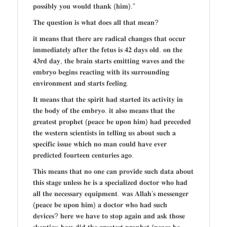
𝐩𝐨𝐬𝐬𝐢𝐛𝐥𝐲 𝐲𝐨𝐮 𝐰𝐨𝐮𝐥𝐝 𝐭𝐡𝐚𝐧𝐤 (𝐡𝐢𝐦).”
𝐓𝐡𝐞 𝐪𝐮𝐞𝐬𝐭𝐢𝐨𝐧 𝐢𝐬 𝐰𝐡𝐚𝐭 𝐝𝐨𝐞𝐬 𝐚𝐥𝐥 𝐭𝐡𝐚𝐭 𝐦𝐞𝐚𝐧?
𝐢𝐭 𝐦𝐞𝐚𝐧𝐬 𝐭𝐡𝐚𝐭 𝐭𝐡𝐞𝐫𝐞 𝐚𝐫𝐞 𝐫𝐚𝐝𝐢𝐜𝐚𝐥 𝐜𝐡𝐚𝐧𝐠𝐞𝐬 𝐭𝐡𝐚𝐭 𝐨𝐜𝐜𝐮𝐫
𝐢𝐦𝐦𝐞𝐝𝐢𝐚𝐭𝐞𝐥𝐲 𝐚𝐟𝐭𝐞𝐫 𝐭𝐡𝐞 𝐟𝐞𝐭𝐮𝐬 𝐢𝐬 𝟒𝟐 𝐝𝐚𝐲𝐬 𝐨𝐥𝐝. 𝐨𝐧 𝐭𝐡𝐞
𝟒𝟑𝐫𝐝 𝐝𝐚𝐲, 𝐭𝐡𝐞 𝐛𝐫𝐚𝐢𝐧 𝐬𝐭𝐚𝐫𝐭𝐬 𝐞𝐦𝐢𝐭𝐭𝐢𝐧𝐠 𝐰𝐚𝐯𝐞𝐬 𝐚𝐧𝐝 𝐭𝐡𝐞
𝐞𝐦𝐛𝐫𝐲𝐨 𝐛𝐞𝐠𝐢𝐧𝐬 𝐫𝐞𝐚𝐜𝐭𝐢𝐧𝐠 𝐰𝐢𝐭𝐡 𝐢𝐭𝐬 𝐬𝐮𝐫𝐫𝐨𝐮𝐧𝐝𝐢𝐧𝐠
𝐞𝐧𝐯𝐢𝐫𝐨𝐧𝐦𝐞𝐧𝐭 𝐚𝐧𝐝 𝐬𝐭𝐚𝐫𝐭𝐬 𝐟𝐞𝐞𝐥𝐢𝐧𝐠.
𝐈𝐭 𝐦𝐞𝐚𝐧𝐬 𝐭𝐡𝐚𝐭 𝐭𝐡𝐞 𝐬𝐩𝐢𝐫𝐢𝐭 𝐡𝐚𝐝 𝐬𝐭𝐚𝐫𝐭𝐞𝐝 𝐢𝐭𝐬 𝐚𝐜𝐭𝐢𝐯𝐢𝐭𝐲 𝐢𝐧
𝐭𝐡𝐞 𝐛𝐨𝐝𝐲 𝐨𝐟 𝐭𝐡𝐞 𝐞𝐦𝐛𝐫𝐲𝐨. 𝐢𝐭 𝐚𝐥𝐬𝐨 𝐦𝐞𝐚𝐧𝐬 𝐭𝐡𝐚𝐭 𝐭𝐡𝐞
𝐠𝐫𝐞𝐚𝐭𝐞𝐬𝐭 𝐩𝐫𝐨𝐩𝐡𝐞𝐭 (𝐩𝐞𝐚𝐜𝐞 𝐛𝐞 𝐮𝐩𝐨𝐧 𝐡𝐢𝐦) 𝐡𝐚𝐝 𝐩𝐫𝐞𝐜𝐞𝐝𝐞𝐝
𝐭𝐡𝐞 𝐰𝐞𝐬𝐭𝐞𝐫𝐧 𝐬𝐜𝐢𝐞𝐧𝐭𝐢𝐬𝐭𝐬 𝐢𝐧 𝐭𝐞𝐥𝐥𝐢𝐧𝐠 𝐮𝐬 𝐚𝐛𝐨𝐮𝐭 𝐬𝐮𝐜𝐡 𝐚
𝐬𝐩𝐞𝐜𝐢𝐟𝐢𝐜 𝐢𝐬𝐬𝐮𝐞 𝐰𝐡𝐢𝐜𝐡 𝐧𝐨 𝐦𝐚𝐧 𝐜𝐨𝐮𝐥𝐝 𝐡𝐚𝐯𝐞 𝐞𝐯𝐞𝐫
𝐩𝐫𝐞𝐝𝐢𝐜𝐭𝐞𝐝 𝐟𝐨𝐮𝐫𝐭𝐞𝐞𝐧 𝐜𝐞𝐧𝐭𝐮𝐫𝐢𝐞𝐬 𝐚𝐠𝐨.
𝐓𝐡𝐢𝐬 𝐦𝐞𝐚𝐧𝐬 𝐭𝐡𝐚𝐭 𝐧𝐨 𝐨𝐧𝐞 𝐜𝐚𝐧 𝐩𝐫𝐨𝐯𝐢𝐝𝐞 𝐬𝐮𝐜𝐡 𝐝𝐚𝐭𝐚 𝐚𝐛𝐨𝐮𝐭
𝐭𝐡𝐢𝐬 𝐬𝐭𝐚𝐠𝐞 𝐮𝐧𝐥𝐞𝐬𝐬 𝐡𝐞 𝐢𝐬 𝐚 𝐬𝐩𝐞𝐜𝐢𝐚𝐥𝐢𝐳𝐞𝐝 𝐝𝐨𝐜𝐭𝐨𝐫 𝐰𝐡𝐨 𝐡𝐚𝐝
𝐚𝐥𝐥 𝐭𝐡𝐞 𝐧𝐞𝐜𝐞𝐬𝐬𝐚𝐫𝐲 𝐞𝐪𝐮𝐢𝐩𝐦𝐞𝐧𝐭. 𝐰𝐚𝐬 𝐀𝐥𝐥𝐚𝐡’𝐬 𝐦𝐞𝐬𝐬𝐞𝐧𝐠𝐞𝐫
(𝐩𝐞𝐚𝐜𝐞 𝐛𝐞 𝐮𝐩𝐨𝐧 𝐡𝐢𝐦) 𝐚 𝐝𝐨𝐜𝐭𝐨𝐫 𝐰𝐡𝐨 𝐡𝐚𝐝 𝐬𝐮𝐜𝐡
𝐝𝐞𝐯𝐢𝐜𝐞𝐬? 𝐡𝐞𝐫𝐞 𝐰𝐞 𝐡𝐚𝐯𝐞 𝐭𝐨 𝐬𝐭𝐨𝐩 𝐚𝐠𝐚𝐢𝐧 𝐚𝐧𝐝 𝐚𝐬𝐤 𝐭𝐡𝐨𝐬𝐞