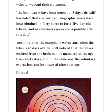
𝐰𝐞𝐛𝐬𝐢𝐭𝐞, 𝐰𝐞 𝐫𝐞𝐚𝐝 𝐭𝐡𝐞𝐢𝐫 𝐬𝐭𝐚𝐭𝐞𝐦𝐞𝐧𝐭:
“𝐭𝐡𝐞 𝐛𝐫𝐚𝐢𝐧𝐰𝐚𝐯𝐞𝐬 𝐡𝐚𝐯𝐞 𝐛𝐞𝐞𝐧 𝐧𝐨𝐭𝐞𝐝 𝐚𝐭 𝟒𝟑 𝐝𝐚𝐲𝐬. 𝐝𝐫. 𝐬𝐭𝐢𝐟𝐟
𝐡𝐚𝐬 𝐧𝐨𝐭𝐞𝐝 𝐭𝐡𝐚𝐭 𝐞𝐥𝐞𝐜𝐭𝐫𝐨𝐞𝐧𝐜𝐞𝐩𝐡𝐚𝐥𝐨𝐠𝐫𝐚𝐩𝐡𝐢𝐜 𝐰𝐚𝐯𝐞𝐬 𝐡𝐚𝐯𝐞
𝐛𝐞𝐞𝐧 𝐨𝐛𝐭𝐚𝐢𝐧𝐞𝐝 𝐢𝐧 𝐟𝐨𝐫𝐭𝐲-𝐭𝐡𝐫𝐞𝐞 𝐭𝐨 𝐟𝐨𝐫𝐭𝐲-𝐟𝐢𝐯𝐞-𝐝𝐚𝐲 𝐨𝐥𝐝
𝐟𝐞𝐭𝐮𝐬𝐞𝐬, 𝐚𝐧𝐝 𝐬𝐨 𝐜𝐨𝐧𝐬𝐜𝐢𝐨𝐮𝐬 𝐞𝐱𝐩𝐞𝐫𝐢𝐞𝐧𝐜𝐞 𝐢𝐬 𝐩𝐨𝐬𝐬𝐢𝐛𝐥𝐞 𝐚𝐟𝐭𝐞𝐫
𝐭𝐡𝐢𝐬 𝐝𝐚𝐭𝐞”.
𝐦𝐞𝐚𝐧𝐢𝐧𝐠, 𝐭𝐡𝐚𝐭 𝐭𝐡𝐞 𝐞𝐧𝐜𝐞𝐩𝐡𝐚𝐥𝐢𝐜 𝐰𝐚𝐯𝐞𝐬 𝐬𝐭𝐚𝐫𝐭 𝐰𝐡𝐞𝐧 𝐭𝐡𝐞
𝐟𝐞𝐭𝐮𝐬 𝐢𝐬 𝟒𝟑 𝐝𝐚𝐲𝐬 𝐨𝐥𝐝. 𝐝𝐫. 𝐬𝐭𝐢𝐟𝐟 𝐧𝐨𝐭𝐢𝐜𝐞𝐝 𝐭𝐡𝐚𝐭 𝐭𝐡𝐞 𝐰𝐚𝐯𝐞𝐬
𝐞𝐦𝐢𝐭𝐭𝐞𝐝 𝐟𝐫𝐨𝐦 𝐭𝐡𝐞 𝐛𝐫𝐚𝐢𝐧 𝐜𝐚𝐧 𝐛𝐞 𝐦𝐞𝐚𝐬𝐮𝐫𝐞𝐝 𝐚𝐭 𝐭𝐡𝐞 𝐚𝐠𝐞
𝐟𝐫𝐨𝐦 𝟒𝟑-𝟒𝟓 𝐝𝐚𝐲𝐬, 𝐚𝐧𝐝 𝐢𝐧 𝐭𝐡𝐞 𝐬𝐚𝐦𝐞 𝐰𝐚𝐲 𝐭𝐡𝐞 𝐯𝐨𝐥𝐮𝐧𝐭𝐚𝐫𝐲
𝐞𝐱𝐩𝐫𝐞𝐬𝐬𝐢𝐨𝐧𝐬 𝐜𝐚𝐧 𝐛𝐞 𝐨𝐛𝐬𝐞𝐫𝐯𝐞𝐝 𝐚𝐟𝐭𝐞𝐫 𝐭𝐡𝐚𝐭 𝐚𝐠𝐞.
𝐏𝐡𝐨𝐭𝐨 𝟓