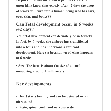
𝐬𝐤𝐞𝐩𝐭𝐢𝐜𝐬: 𝐡𝐨𝐰 𝐝𝐢𝐝 𝐭𝐡𝐞 𝐠𝐫𝐞𝐚𝐭𝐞𝐬𝐭 𝐩𝐫𝐨𝐩𝐡𝐞𝐭 (𝐩𝐞𝐚𝐜𝐞 𝐛𝐞
𝐮𝐩𝐨𝐧 𝐡𝐢𝐦) 𝐤𝐧𝐨𝐰 𝐭𝐡𝐚𝐭 𝐞𝐱𝐚𝐜𝐭𝐥𝐲 𝐚𝐟𝐭𝐞𝐫 𝟒𝟐 𝐝𝐚𝐲𝐬 𝐭𝐡𝐞 𝐝𝐫𝐨𝐩
𝐨𝐟 𝐬𝐞𝐦𝐞𝐧 𝐰𝐢𝐥𝐥 𝐭𝐮𝐫𝐧 𝐢𝐧𝐭𝐨 𝐚 𝐡𝐮𝐦𝐚𝐧 𝐛𝐞𝐢𝐧𝐠 𝐰𝐡𝐨 𝐡𝐚𝐬 𝐞𝐚𝐫𝐬,
𝐞𝐲𝐞𝐬, 𝐬𝐤𝐢𝐧, 𝐚𝐧𝐝 𝐛𝐨𝐧𝐞𝐬??!
𝐂𝐚𝐧 𝐅𝐞𝐭𝐚𝐥 𝐝𝐞𝐯𝐞𝐥𝐨𝐩𝐦𝐞𝐧𝐭 𝐨𝐜𝐜𝐮𝐫 𝐢𝐧 𝟔 𝐰𝐞𝐞𝐤𝐬
/𝟒𝟐 𝐝𝐚𝐲𝐬?
𝐘𝐞𝐬, 𝐟𝐞𝐭𝐚𝐥 𝐝𝐞𝐯𝐞𝐥𝐨𝐩𝐦𝐞𝐧𝐭 𝐜𝐚𝐧 𝐝𝐞𝐟𝐢𝐧𝐢𝐭𝐞𝐥𝐲 𝐛𝐞 𝐢𝐧 𝟔 𝐰𝐞𝐞𝐤𝐬.
𝐈𝐧 𝐟𝐚𝐜𝐭, 𝐛𝐲 𝟔 𝐰𝐞𝐞𝐤𝐬, 𝐭𝐡𝐞 𝐞𝐦𝐛𝐫𝐲𝐨 𝐡𝐚𝐬 𝐭𝐫𝐚𝐧𝐬𝐢𝐭𝐢𝐨𝐧𝐞𝐝
𝐢𝐧𝐭𝐨 𝐚 𝐟𝐞𝐭𝐮𝐬 𝐚𝐧𝐝 𝐡𝐚𝐬 𝐮𝐧𝐝𝐞𝐫𝐠𝐨𝐧𝐞 𝐬𝐢𝐠𝐧𝐢𝐟𝐢𝐜𝐚𝐧𝐭
𝐝𝐞𝐯𝐞𝐥𝐨𝐩𝐦𝐞𝐧𝐭. 𝐇𝐞𝐫𝐞’𝐬 𝐚 𝐛𝐫𝐞𝐚𝐤𝐝𝐨𝐰𝐧 𝐨𝐟 𝐰𝐡𝐚𝐭 𝐡𝐚𝐩𝐩𝐞𝐧𝐬
𝐚𝐭 𝟔 𝐰𝐞𝐞𝐤𝐬:
• 𝐒𝐢𝐳𝐞: 𝐓𝐡𝐞 𝐟𝐞𝐭𝐮𝐬 𝐢𝐬 𝐚𝐛𝐨𝐮𝐭 𝐭𝐡𝐞 𝐬𝐢𝐳𝐞 𝐨𝐟 𝐚 𝐥𝐞𝐧𝐭𝐢𝐥,
𝐦𝐞𝐚𝐬𝐮𝐫𝐢𝐧𝐠 𝐚𝐫𝐨𝐮𝐧𝐝 𝟒 𝐦𝐢𝐥𝐥𝐢𝐦𝐞𝐭𝐞𝐫𝐬.
𝐊𝐞𝐲 𝐝𝐞𝐯𝐞𝐥𝐨𝐩𝐦𝐞𝐧𝐭𝐬:
• 𝐇𝐞𝐚𝐫𝐭 𝐬𝐭𝐚𝐫𝐭𝐬 𝐛𝐞𝐚𝐭𝐢𝐧𝐠 𝐚𝐧𝐝 𝐜𝐚𝐧 𝐛𝐞 𝐝𝐞𝐭𝐞𝐜𝐭𝐞𝐝 𝐨𝐧 𝐚𝐧
𝐮𝐥𝐭𝐫𝐚𝐬𝐨𝐮𝐧𝐝.
• 𝐁𝐫𝐚𝐢𝐧, 𝐬𝐩𝐢𝐧𝐚𝐥 𝐜𝐨𝐫𝐝, 𝐚𝐧𝐝 𝐧𝐞𝐫𝐯𝐨𝐮𝐬 𝐬𝐲𝐬𝐭𝐞𝐦