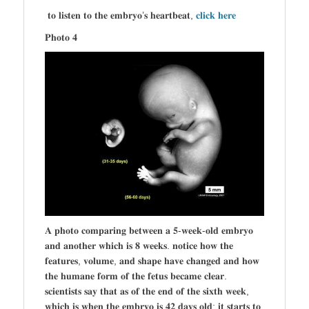
𝐭𝐨 𝐥𝐢𝐬𝐭𝐞𝐧 𝐭𝐨 𝐭𝐡𝐞 𝐞𝐦𝐛𝐫𝐲𝐨’𝐬 𝐡𝐞𝐚𝐫𝐭𝐛𝐞𝐚𝐭,
𝐜𝐥𝐢𝐜𝐤 𝐡𝐞𝐫𝐞
𝐏𝐡𝐨𝐭𝐨 𝟒
𝐀 𝐩𝐡𝐨𝐭𝐨 𝐜𝐨𝐦𝐩𝐚𝐫𝐢𝐧𝐠 𝐛𝐞𝐭𝐰𝐞𝐞𝐧 𝐚 𝟓-𝐰𝐞𝐞𝐤-𝐨𝐥𝐝 𝐞𝐦𝐛𝐫𝐲𝐨
𝐚𝐧𝐝 𝐚𝐧𝐨𝐭𝐡𝐞𝐫 𝐰𝐡𝐢𝐜𝐡 𝐢𝐬 𝟖 𝐰𝐞𝐞𝐤𝐬. 𝐧𝐨𝐭𝐢𝐜𝐞 𝐡𝐨𝐰 𝐭𝐡𝐞
𝐟𝐞𝐚𝐭𝐮𝐫𝐞𝐬, 𝐯𝐨𝐥𝐮𝐦𝐞, 𝐚𝐧𝐝 𝐬𝐡𝐚𝐩𝐞 𝐡𝐚𝐯𝐞 𝐜𝐡𝐚𝐧𝐠𝐞𝐝 𝐚𝐧𝐝 𝐡𝐨𝐰
𝐭𝐡𝐞 𝐡𝐮𝐦𝐚𝐧𝐞 𝐟𝐨𝐫𝐦 𝐨𝐟 𝐭𝐡𝐞 𝐟𝐞𝐭𝐮𝐬 𝐛𝐞𝐜𝐚𝐦𝐞 𝐜𝐥𝐞𝐚𝐫.
𝐬𝐜𝐢𝐞𝐧𝐭𝐢𝐬𝐭𝐬 𝐬𝐚𝐲 𝐭𝐡𝐚𝐭 𝐚𝐬 𝐨𝐟 𝐭𝐡𝐞 𝐞𝐧𝐝 𝐨𝐟 𝐭𝐡𝐞 𝐬𝐢𝐱𝐭𝐡 𝐰𝐞𝐞𝐤,
𝐰𝐡𝐢𝐜𝐡 𝐢𝐬 𝐰𝐡𝐞𝐧 𝐭𝐡𝐞 𝐞𝐦𝐛𝐫𝐲𝐨 𝐢𝐬 𝟒𝟐 𝐝𝐚𝐲𝐬 𝐨𝐥𝐝; 𝐢𝐭 𝐬𝐭𝐚𝐫𝐭𝐬 𝐭𝐨