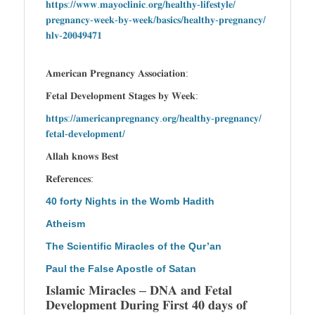
𝐡𝐭𝐭𝐩𝐬://𝐰𝐰𝐰.𝐦𝐚𝐲𝐨𝐜𝐥𝐢𝐧𝐢𝐜.𝐨𝐫𝐠/𝐡𝐞𝐚𝐥𝐭𝐡𝐲-𝐥𝐢𝐟𝐞𝐬𝐭𝐲𝐥𝐞/
𝐩𝐫𝐞𝐠𝐧𝐚𝐧𝐜𝐲-𝐰𝐞𝐞𝐤-𝐛𝐲-𝐰𝐞𝐞𝐤/𝐛𝐚𝐬𝐢𝐜𝐬/𝐡𝐞𝐚𝐥𝐭𝐡𝐲-𝐩𝐫𝐞𝐠𝐧𝐚𝐧𝐜𝐲/
𝐡𝐥𝐯-𝟐𝟎𝟎𝟒𝟗𝟒𝟕𝟏
𝐀𝐦𝐞𝐫𝐢𝐜𝐚𝐧 𝐏𝐫𝐞𝐠𝐧𝐚𝐧𝐜𝐲 𝐀𝐬𝐬𝐨𝐜𝐢𝐚𝐭𝐢𝐨𝐧:
𝐅𝐞𝐭𝐚𝐥 𝐃𝐞𝐯𝐞𝐥𝐨𝐩𝐦𝐞𝐧𝐭 𝐒𝐭𝐚𝐠𝐞𝐬 𝐛𝐲 𝐖𝐞𝐞𝐤:
𝐡𝐭𝐭𝐩𝐬://𝐚𝐦𝐞𝐫𝐢𝐜𝐚𝐧𝐩𝐫𝐞𝐠𝐧𝐚𝐧𝐜𝐲.𝐨𝐫𝐠/𝐡𝐞𝐚𝐥𝐭𝐡𝐲-𝐩𝐫𝐞𝐠𝐧𝐚𝐧𝐜𝐲/
𝐟𝐞𝐭𝐚𝐥-𝐝𝐞𝐯𝐞𝐥𝐨𝐩𝐦𝐞𝐧𝐭/
𝐀𝐥𝐥𝐚𝐡 𝐤𝐧𝐨𝐰𝐬 𝐁𝐞𝐬𝐭
𝐑𝐞𝐟𝐞𝐫𝐞𝐧𝐜𝐞𝐬:
40 forty Nights in the Womb Hadith
Atheism
The Scientific Miracles of the Qur’an
Paul the False Apostle of Satan
𝐈𝐬𝐥𝐚𝐦𝐢𝐜 𝐌𝐢𝐫𝐚𝐜𝐥𝐞𝐬 – 𝐃𝐍𝐀 𝐚𝐧𝐝 𝐅𝐞𝐭𝐚𝐥
𝐃𝐞𝐯𝐞𝐥𝐨𝐩𝐦𝐞𝐧𝐭 𝐃𝐮𝐫𝐢𝐧𝐠 𝐅𝐢𝐫𝐬𝐭 𝟒𝟎 𝐝𝐚𝐲𝐬 𝐨𝐟