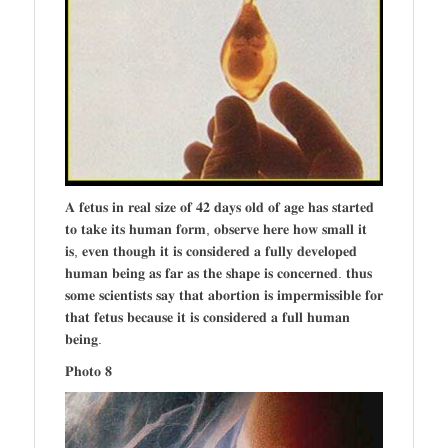
𝐀 𝐟𝐞𝐭𝐮𝐬 𝐢𝐧 𝐫𝐞𝐚𝐥 𝐬𝐢𝐳𝐞 𝐨𝐟 𝟒𝟐 𝐝𝐚𝐲𝐬 𝐨𝐥𝐝 𝐨𝐟 𝐚𝐠𝐞 𝐡𝐚𝐬 𝐬𝐭𝐚𝐫𝐭𝐞𝐝
𝐭𝐨 𝐭𝐚𝐤𝐞 𝐢𝐭𝐬 𝐡𝐮𝐦𝐚𝐧 𝐟𝐨𝐫𝐦, 𝐨𝐛𝐬𝐞𝐫𝐯𝐞 𝐡𝐞𝐫𝐞 𝐡𝐨𝐰 𝐬𝐦𝐚𝐥𝐥 𝐢𝐭
𝐢𝐬, 𝐞𝐯𝐞𝐧 𝐭𝐡𝐨𝐮𝐠𝐡 𝐢𝐭 𝐢𝐬 𝐜𝐨𝐧𝐬𝐢𝐝𝐞𝐫𝐞𝐝 𝐚 𝐟𝐮𝐥𝐥𝐲 𝐝𝐞𝐯𝐞𝐥𝐨𝐩𝐞𝐝
𝐡𝐮𝐦𝐚𝐧 𝐛𝐞𝐢𝐧𝐠 𝐚𝐬 𝐟𝐚𝐫 𝐚𝐬 𝐭𝐡𝐞 𝐬𝐡𝐚𝐩𝐞 𝐢𝐬 𝐜𝐨𝐧𝐜𝐞𝐫𝐧𝐞𝐝. 𝐭𝐡𝐮𝐬
𝐬𝐨𝐦𝐞 𝐬𝐜𝐢𝐞𝐧𝐭𝐢𝐬𝐭𝐬 𝐬𝐚𝐲 𝐭𝐡𝐚𝐭 𝐚𝐛𝐨𝐫𝐭𝐢𝐨𝐧 𝐢𝐬 𝐢𝐦𝐩𝐞𝐫𝐦𝐢𝐬𝐬𝐢𝐛𝐥𝐞 𝐟𝐨𝐫
𝐭𝐡𝐚𝐭 𝐟𝐞𝐭𝐮𝐬 𝐛𝐞𝐜𝐚𝐮𝐬𝐞 𝐢𝐭 𝐢𝐬 𝐜𝐨𝐧𝐬𝐢𝐝𝐞𝐫𝐞𝐝 𝐚 𝐟𝐮𝐥𝐥 𝐡𝐮𝐦𝐚𝐧
𝐛𝐞𝐢𝐧𝐠.
𝐏𝐡𝐨𝐭𝐨 𝟖