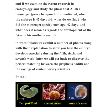
𝐚𝐧𝐝 𝐢𝐟 𝐰𝐞 𝐞𝐱𝐚𝐦𝐢𝐧𝐞 𝐭𝐡𝐞 𝐫𝐞𝐜𝐞𝐧𝐭 𝐫𝐞𝐬𝐞𝐚𝐫𝐜𝐡 𝐢𝐧
𝐞𝐦𝐛𝐫𝐲𝐨𝐥𝐨𝐠𝐲 𝐚𝐧𝐝 𝐬𝐭𝐮𝐝𝐲 𝐭𝐡𝐞 𝐩𝐡𝐚𝐬𝐞 𝐭𝐡𝐚𝐭 𝐀𝐥𝐥𝐚𝐡’𝐬
𝐦𝐞𝐬𝐬𝐞𝐧𝐠𝐞𝐫 (𝐩𝐞𝐚𝐜𝐞 𝐛𝐞 𝐮𝐩𝐨𝐧 𝐡𝐢𝐦) 𝐦𝐞𝐧𝐭𝐢𝐨𝐧𝐞𝐝, 𝐰𝐡𝐞𝐧
𝐭𝐡𝐞 𝐞𝐦𝐛𝐫𝐲𝐨 𝐢𝐬 𝟒𝟐 𝐝𝐚𝐲𝐬 𝐨𝐥𝐝, 𝐰𝐡𝐚𝐭 𝐝𝐨 𝐰𝐞 𝐟𝐢𝐧𝐝? 𝐰𝐡𝐲
𝐝𝐢𝐝 𝐭𝐡𝐞 𝐦𝐞𝐬𝐬𝐞𝐧𝐠𝐞𝐫 𝐬𝐩𝐞𝐜𝐢𝐟𝐲 𝐬𝐮𝐜𝐡 𝐚𝐠𝐞, 𝟒𝟐 𝐝𝐚𝐲𝐬, 𝐚𝐧𝐝
𝐰𝐡𝐚𝐭 𝐝𝐨𝐞𝐬 𝐢𝐭 𝐦𝐞𝐚𝐧 𝐚𝐬 𝐫𝐞𝐠𝐚𝐫𝐝𝐬 𝐭𝐡𝐞 𝐝𝐞𝐯𝐞𝐥𝐨𝐩𝐦𝐞𝐧𝐭 𝐨𝐟 𝐭𝐡𝐞
𝐟𝐞𝐭𝐮𝐬 𝐢𝐧 𝐡𝐢𝐬 𝐦𝐨𝐭𝐡𝐞𝐫’𝐬 𝐰𝐨𝐦𝐛?
𝐢𝐧 𝐰𝐡𝐚𝐭 𝐟𝐨𝐥𝐥𝐨𝐰𝐬 𝐰𝐞 𝐞𝐱𝐡𝐢𝐛𝐢𝐭 𝐚 𝐧𝐮𝐦𝐛𝐞𝐫 𝐨𝐟 𝐩𝐡𝐨𝐭𝐨𝐬 𝐚𝐥𝐨𝐧𝐠
𝐰𝐢𝐭𝐡 𝐭𝐡𝐞𝐢𝐫 𝐞𝐱𝐩𝐥𝐚𝐧𝐚𝐭𝐢𝐨𝐧 𝐭𝐨 𝐬𝐡𝐨𝐰 𝐲𝐨𝐮 𝐡𝐨𝐰 𝐭𝐡𝐞 𝐞𝐦𝐛𝐫𝐲𝐨
𝐝𝐞𝐯𝐞𝐥𝐨𝐩𝐬 𝐞𝐬𝐩𝐞𝐜𝐢𝐚𝐥𝐥𝐲 𝐝𝐮𝐫𝐢𝐧𝐠 𝐭𝐡𝐞 𝐟𝐢𝐟𝐭𝐡, 𝐬𝐢𝐱𝐭𝐡, 𝐚𝐧𝐝
𝐬𝐞𝐯𝐞𝐧𝐭𝐡 𝐰𝐞𝐞𝐤. 𝐥𝐚𝐭𝐞𝐫 𝐰𝐞 𝐰𝐢𝐥𝐥 𝐠𝐞𝐭 𝐛𝐚𝐜𝐤 𝐭𝐨 𝐝𝐢𝐬𝐜𝐨𝐯𝐞𝐫 𝐭𝐡𝐞
𝐩𝐞𝐫𝐟𝐞𝐜𝐭 𝐦𝐚𝐭𝐜𝐡𝐢𝐧𝐠 𝐛𝐞𝐭𝐰𝐞𝐞𝐧 𝐭𝐡𝐞 𝐩𝐫𝐨𝐩𝐡𝐞𝐭’𝐬 𝐡𝐚𝐝𝐢𝐭𝐡 𝐚𝐧𝐝
𝐭𝐡𝐞 𝐬𝐚𝐲𝐢𝐧𝐠𝐬 𝐨𝐟 𝐜𝐨𝐧𝐭𝐞𝐦𝐩𝐨𝐫𝐚𝐫𝐲 𝐬𝐜𝐢𝐞𝐧𝐭𝐢𝐬𝐭𝐬.
𝐏𝐡𝐨𝐭𝐨 𝟏