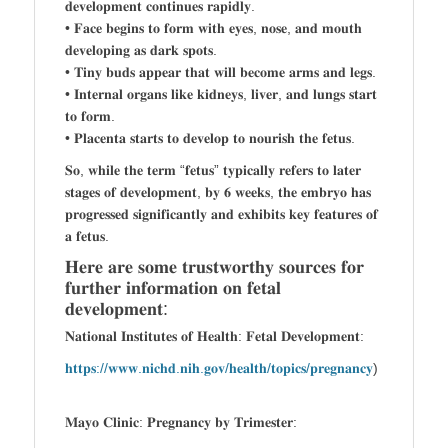
𝐝𝐞𝐯𝐞𝐥𝐨𝐩𝐦𝐞𝐧𝐭 𝐜𝐨𝐧𝐭𝐢𝐧𝐮𝐞𝐬 𝐫𝐚𝐩𝐢𝐝𝐥𝐲.
• 𝐅𝐚𝐜𝐞 𝐛𝐞𝐠𝐢𝐧𝐬 𝐭𝐨 𝐟𝐨𝐫𝐦 𝐰𝐢𝐭𝐡 𝐞𝐲𝐞𝐬, 𝐧𝐨𝐬𝐞, 𝐚𝐧𝐝 𝐦𝐨𝐮𝐭𝐡
𝐝𝐞𝐯𝐞𝐥𝐨𝐩𝐢𝐧𝐠 𝐚𝐬 𝐝𝐚𝐫𝐤 𝐬𝐩𝐨𝐭𝐬.
• 𝐓𝐢𝐧𝐲 𝐛𝐮𝐝𝐬 𝐚𝐩𝐩𝐞𝐚𝐫 𝐭𝐡𝐚𝐭 𝐰𝐢𝐥𝐥 𝐛𝐞𝐜𝐨𝐦𝐞 𝐚𝐫𝐦𝐬 𝐚𝐧𝐝 𝐥𝐞𝐠𝐬.
• 𝐈𝐧𝐭𝐞𝐫𝐧𝐚𝐥 𝐨𝐫𝐠𝐚𝐧𝐬 𝐥𝐢𝐤𝐞 𝐤𝐢𝐝𝐧𝐞𝐲𝐬, 𝐥𝐢𝐯𝐞𝐫, 𝐚𝐧𝐝 𝐥𝐮𝐧𝐠𝐬 𝐬𝐭𝐚𝐫𝐭
𝐭𝐨 𝐟𝐨𝐫𝐦.
• 𝐏𝐥𝐚𝐜𝐞𝐧𝐭𝐚 𝐬𝐭𝐚𝐫𝐭𝐬 𝐭𝐨 𝐝𝐞𝐯𝐞𝐥𝐨𝐩 𝐭𝐨 𝐧𝐨𝐮𝐫𝐢𝐬𝐡 𝐭𝐡𝐞 𝐟𝐞𝐭𝐮𝐬.
𝐒𝐨, 𝐰𝐡𝐢𝐥𝐞 𝐭𝐡𝐞 𝐭𝐞𝐫𝐦 “𝐟𝐞𝐭𝐮𝐬” 𝐭𝐲𝐩𝐢𝐜𝐚𝐥𝐥𝐲 𝐫𝐞𝐟𝐞𝐫𝐬 𝐭𝐨 𝐥𝐚𝐭𝐞𝐫
𝐬𝐭𝐚𝐠𝐞𝐬 𝐨𝐟 𝐝𝐞𝐯𝐞𝐥𝐨𝐩𝐦𝐞𝐧𝐭, 𝐛𝐲 𝟔 𝐰𝐞𝐞𝐤𝐬, 𝐭𝐡𝐞 𝐞𝐦𝐛𝐫𝐲𝐨 𝐡𝐚𝐬
𝐩𝐫𝐨𝐠𝐫𝐞𝐬𝐬𝐞𝐝 𝐬𝐢𝐠𝐧𝐢𝐟𝐢𝐜𝐚𝐧𝐭𝐥𝐲 𝐚𝐧𝐝 𝐞𝐱𝐡𝐢𝐛𝐢𝐭𝐬 𝐤𝐞𝐲 𝐟𝐞𝐚𝐭𝐮𝐫𝐞𝐬 𝐨𝐟
𝐚 𝐟𝐞𝐭𝐮𝐬.
𝐇𝐞𝐫𝐞 𝐚𝐫𝐞 𝐬𝐨𝐦𝐞 𝐭𝐫𝐮𝐬𝐭𝐰𝐨𝐫𝐭𝐡𝐲 𝐬𝐨𝐮𝐫𝐜𝐞𝐬 𝐟𝐨𝐫
𝐟𝐮𝐫𝐭𝐡𝐞𝐫 𝐢𝐧𝐟𝐨𝐫𝐦𝐚𝐭𝐢𝐨𝐧 𝐨𝐧 𝐟𝐞𝐭𝐚𝐥
𝐝𝐞𝐯𝐞𝐥𝐨𝐩𝐦𝐞𝐧𝐭:
𝐍𝐚𝐭𝐢𝐨𝐧𝐚𝐥 𝐈𝐧𝐬𝐭𝐢𝐭𝐮𝐭𝐞𝐬 𝐨𝐟 𝐇𝐞𝐚𝐥𝐭𝐡: 𝐅𝐞𝐭𝐚𝐥 𝐃𝐞𝐯𝐞𝐥𝐨𝐩𝐦𝐞𝐧𝐭:
𝐡𝐭𝐭𝐩𝐬://𝐰𝐰𝐰.𝐧𝐢𝐜𝐡𝐝.𝐧𝐢𝐡.𝐠𝐨𝐯/𝐡𝐞𝐚𝐥𝐭𝐡/𝐭𝐨𝐩𝐢𝐜𝐬/𝐩𝐫𝐞𝐠𝐧𝐚𝐧𝐜𝐲
)
𝐌𝐚𝐲𝐨 𝐂𝐥𝐢𝐧𝐢𝐜: 𝐏𝐫𝐞𝐠𝐧𝐚𝐧𝐜𝐲 𝐛𝐲 𝐓𝐫𝐢𝐦𝐞𝐬𝐭𝐞𝐫: