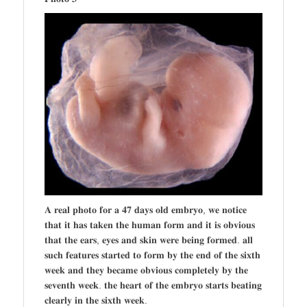
𝐀 𝐫𝐞𝐚𝐥 𝐩𝐡𝐨𝐭𝐨 𝐟𝐨𝐫 𝐚 𝟒𝟕 𝐝𝐚𝐲𝐬 𝐨𝐥𝐝 𝐞𝐦𝐛𝐫𝐲𝐨, 𝐰𝐞 𝐧𝐨𝐭𝐢𝐜𝐞
𝐭𝐡𝐚𝐭 𝐢𝐭 𝐡𝐚𝐬 𝐭𝐚𝐤𝐞𝐧 𝐭𝐡𝐞 𝐡𝐮𝐦𝐚𝐧 𝐟𝐨𝐫𝐦 𝐚𝐧𝐝 𝐢𝐭 𝐢𝐬 𝐨𝐛𝐯𝐢𝐨𝐮𝐬
𝐭𝐡𝐚𝐭 𝐭𝐡𝐞 𝐞𝐚𝐫𝐬, 𝐞𝐲𝐞𝐬 𝐚𝐧𝐝 𝐬𝐤𝐢𝐧 𝐰𝐞𝐫𝐞 𝐛𝐞𝐢𝐧𝐠 𝐟𝐨𝐫𝐦𝐞𝐝. 𝐚𝐥𝐥
𝐬𝐮𝐜𝐡 𝐟𝐞𝐚𝐭𝐮𝐫𝐞𝐬 𝐬𝐭𝐚𝐫𝐭𝐞𝐝 𝐭𝐨 𝐟𝐨𝐫𝐦 𝐛𝐲 𝐭𝐡𝐞 𝐞𝐧𝐝 𝐨𝐟 𝐭𝐡𝐞 𝐬𝐢𝐱𝐭𝐡
𝐰𝐞𝐞𝐤 𝐚𝐧𝐝 𝐭𝐡𝐞𝐲 𝐛𝐞𝐜𝐚𝐦𝐞 𝐨𝐛𝐯𝐢𝐨𝐮𝐬 𝐜𝐨𝐦𝐩𝐥𝐞𝐭𝐞𝐥𝐲 𝐛𝐲 𝐭𝐡𝐞
𝐬𝐞𝐯𝐞𝐧𝐭𝐡 𝐰𝐞𝐞𝐤. 𝐭𝐡𝐞 𝐡𝐞𝐚𝐫𝐭 𝐨𝐟 𝐭𝐡𝐞 𝐞𝐦𝐛𝐫𝐲𝐨 𝐬𝐭𝐚𝐫𝐭𝐬 𝐛𝐞𝐚𝐭𝐢𝐧𝐠
𝐜𝐥𝐞𝐚𝐫𝐥𝐲 𝐢𝐧 𝐭𝐡𝐞 𝐬𝐢𝐱𝐭𝐡 𝐰𝐞𝐞𝐤.