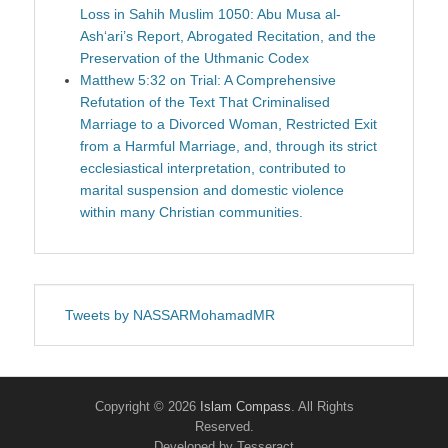
Loss in Sahih Muslim 1050: Abu Musa al-
Ash‘ari’s Report, Abrogated Recitation, and the
Preservation of the Uthmanic Codex
Matthew 5:32 on Trial: A Comprehensive
Refutation of the Text That Criminalised
Marriage to a Divorced Woman, Restricted Exit
from a Harmful Marriage, and, through its strict
ecclesiastical interpretation, contributed to
marital suspension and domestic violence
within many Christian communities.
Tweets by NASSARMohamadMR
Copyright © 2026
Islam Compass
. All Rights
Reserved.
Developed by Tesseract