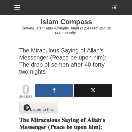
Menu
Show
Heade
Sideb
Islam Compass
Conte
Serving Islam until Almighty Allah is pleased with us
permanently.
The Miraculous Saying of Allah’s
Messenger (Peace be upon him):
The drop of semen after 40 forty-
two nights
0
SHARES
Listen to this
𝐓𝐡𝐞 𝐌𝐢𝐫𝐚𝐜𝐮𝐥𝐨𝐮𝐬 𝐒𝐚𝐲𝐢𝐧𝐠 𝐨𝐟 𝐀𝐥𝐥𝐚𝐡’𝐬
𝐌𝐞𝐬𝐬𝐞𝐧𝐠𝐞𝐫 (𝐏𝐞𝐚𝐜𝐞 𝐛𝐞 𝐮𝐩𝐨𝐧 𝐡𝐢𝐦):