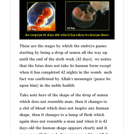
𝐓𝐡𝐞𝐬𝐞 𝐚𝐫𝐞 𝐭𝐡𝐞 𝐬𝐭𝐚𝐠𝐞𝐬 𝐛𝐲 𝐰𝐡𝐢𝐜𝐡 𝐭𝐡𝐞 𝐞𝐦𝐛𝐫𝐲𝐨 𝐩𝐚𝐬𝐬𝐞𝐬
𝐬𝐭𝐚𝐫𝐭𝐢𝐧𝐠 𝐛𝐲 𝐛𝐞𝐢𝐧𝐠 𝐚 𝐝𝐫𝐨𝐩 𝐨𝐟 𝐬𝐞𝐦𝐞𝐧 𝐚𝐥𝐥 𝐭𝐡𝐞 𝐰𝐚𝐲 𝐮𝐩
𝐮𝐧𝐭𝐢𝐥 𝐭𝐡𝐞 𝐞𝐧𝐝 𝐨𝐟 𝐭𝐡𝐞 𝐬𝐢𝐱𝐭𝐡 𝐰𝐞𝐞𝐤 (𝟒𝟐 𝐝𝐚𝐲𝐬). 𝐰𝐞 𝐧𝐨𝐭𝐢𝐜𝐞
𝐭𝐡𝐚𝐭 𝐭𝐡𝐞 𝐟𝐞𝐭𝐮𝐬 𝐝𝐨𝐞𝐬 𝐧𝐨𝐭 𝐭𝐚𝐤𝐞 𝐢𝐭𝐬 𝐡𝐮𝐦𝐚𝐧 𝐟𝐨𝐫𝐦 𝐞𝐱𝐜𝐞𝐩𝐭
𝐰𝐡𝐞𝐧 𝐢𝐭 𝐡𝐚𝐬 𝐜𝐨𝐦𝐩𝐥𝐞𝐭𝐞𝐝 𝟒𝟐 𝐧𝐢𝐠𝐡𝐭𝐬 𝐢𝐧 𝐭𝐡𝐞 𝐰𝐨𝐦𝐛, 𝐬𝐮𝐜𝐡
𝐟𝐚𝐜𝐭 𝐰𝐚𝐬 𝐜𝐨𝐧𝐟𝐢𝐫𝐦𝐞𝐝 𝐛𝐲 𝐀𝐥𝐥𝐚𝐡’𝐬 𝐦𝐞𝐬𝐬𝐞𝐧𝐠𝐞𝐫 (𝐩𝐞𝐚𝐜𝐞 𝐛𝐞
𝐮𝐩𝐨𝐧 𝐡𝐢𝐦) 𝐢𝐧 𝐭𝐡𝐞 𝐧𝐨𝐛𝐥𝐞 𝐡𝐚𝐝𝐢𝐭𝐡.
𝐓𝐚𝐤𝐞 𝐧𝐨𝐭𝐞 𝐡𝐞𝐫𝐞 𝐨𝐟 𝐭𝐡𝐞 𝐬𝐡𝐚𝐩𝐞 𝐨𝐟 𝐭𝐡𝐞 𝐝𝐫𝐨𝐩 𝐨𝐟 𝐬𝐞𝐦𝐞𝐧
𝐰𝐡𝐢𝐜𝐡 𝐝𝐨𝐞𝐬 𝐧𝐨𝐭 𝐫𝐞𝐬𝐞𝐦𝐛𝐥𝐞 𝐦𝐚𝐧, 𝐭𝐡𝐞𝐧 𝐢𝐭 𝐜𝐡𝐚𝐧𝐠𝐞𝐬 𝐭𝐨
𝐚 𝐜𝐥𝐨𝐭 𝐨𝐟 𝐛𝐥𝐨𝐨𝐝 𝐰𝐡𝐢𝐜𝐡 𝐝𝐨𝐞𝐬 𝐧𝐨𝐭 𝐢𝐧𝐬𝐩𝐢𝐫𝐞 𝐚𝐧𝐲 𝐡𝐮𝐦𝐚𝐧
𝐬𝐡𝐚𝐩𝐞, 𝐭𝐡𝐞𝐧 𝐢𝐭 𝐜𝐡𝐚𝐧𝐠𝐞𝐬 𝐭𝐨 𝐚 𝐥𝐮𝐦𝐩 𝐨𝐟 𝐟𝐥𝐞𝐬𝐡 𝐰𝐡𝐢𝐜𝐡
𝐚𝐠𝐚𝐢𝐧 𝐝𝐨𝐞𝐬 𝐧𝐨𝐭 𝐫𝐞𝐬𝐞𝐦𝐛𝐥𝐞 𝐚 𝐦𝐚𝐧 𝐚𝐧𝐝 𝐰𝐡𝐞𝐧 𝐢𝐭 𝐢𝐬 𝟒𝟐
𝐝𝐚𝐲𝐬 𝐨𝐥𝐝 𝐭𝐡𝐞 𝐡𝐮𝐦𝐚𝐧 𝐬𝐡𝐚𝐩𝐞 𝐚𝐩𝐩𝐞𝐚𝐫𝐬 𝐜𝐥𝐞𝐚𝐫𝐥𝐲 𝐚𝐧𝐝 𝐢𝐭