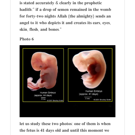
𝐢𝐬 𝐬𝐭𝐚𝐭𝐞𝐝 𝐚𝐜𝐜𝐮𝐫𝐚𝐭𝐞𝐥𝐲 & 𝐜𝐥𝐞𝐚𝐫𝐥𝐲 𝐢𝐧 𝐭𝐡𝐞 𝐩𝐫𝐨𝐩𝐡𝐞𝐭𝐢𝐜
𝐡𝐚𝐝𝐢𝐭𝐡:” 𝐢𝐟 𝐚 𝐝𝐫𝐨𝐩 𝐨𝐟 𝐬𝐞𝐦𝐞𝐧 𝐫𝐞𝐦𝐚𝐢𝐧𝐞𝐝 𝐢𝐧 𝐭𝐡𝐞 𝐰𝐨𝐦𝐛
𝐟𝐨𝐫 𝐟𝐨𝐫𝐭𝐲-𝐭𝐰𝐨 𝐧𝐢𝐠𝐡𝐭𝐬 𝐀𝐥𝐥𝐚𝐡 (𝐭𝐡𝐞 𝐚𝐥𝐦𝐢𝐠𝐡𝐭𝐲) 𝐬𝐞𝐧𝐝𝐬 𝐚𝐧
𝐚𝐧𝐠𝐞𝐥 𝐭𝐨 𝐢𝐭 𝐰𝐡𝐨 𝐝𝐞𝐩𝐢𝐜𝐭𝐬 𝐢𝐭 𝐚𝐧𝐝 𝐜𝐫𝐞𝐚𝐭𝐞𝐬 𝐢𝐭𝐬 𝐞𝐚𝐫𝐬, 𝐞𝐲𝐞𝐬,
𝐬𝐤𝐢𝐧, 𝐟𝐥𝐞𝐬𝐡, 𝐚𝐧𝐝 𝐛𝐨𝐧𝐞𝐬.”
𝐏𝐡𝐨𝐭𝐨 𝟔
𝐥𝐞𝐭 𝐮𝐬 𝐬𝐭𝐮𝐝𝐲 𝐭𝐡𝐞𝐬𝐞 𝐭𝐰𝐨 𝐩𝐡𝐨𝐭𝐨𝐬: 𝐨𝐧𝐞 𝐨𝐟 𝐭𝐡𝐞𝐦 𝐢𝐬 𝐰𝐡𝐞𝐧
𝐭𝐡𝐞 𝐟𝐞𝐭𝐮𝐬 𝐢𝐬 𝟒𝟏 𝐝𝐚𝐲𝐬 𝐨𝐥𝐝 𝐚𝐧𝐝 𝐮𝐧𝐭𝐢𝐥 𝐭𝐡𝐢𝐬 𝐦𝐨𝐦𝐞𝐧𝐭 𝐰𝐞