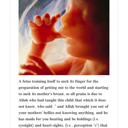
𝐀 𝐟𝐞𝐭𝐮𝐬 𝐭𝐫𝐚𝐢𝐧𝐢𝐧𝐠 𝐢𝐭𝐬𝐞𝐥𝐟 𝐭𝐨 𝐬𝐮𝐜𝐤 𝐢𝐭𝐬 𝐟𝐢𝐧𝐠𝐞𝐫 𝐟𝐨𝐫 𝐭𝐡𝐞
𝐩𝐫𝐞𝐩𝐚𝐫𝐚𝐭𝐢𝐨𝐧 𝐨𝐟 𝐠𝐞𝐭𝐭𝐢𝐧𝐠 𝐨𝐮𝐭 𝐭𝐨 𝐭𝐡𝐞 𝐰𝐨𝐫𝐥𝐝 𝐚𝐧𝐝 𝐬𝐭𝐚𝐫𝐭𝐢𝐧𝐠
𝐭𝐨 𝐬𝐮𝐜𝐤 𝐢𝐭𝐬 𝐦𝐨𝐭𝐡𝐞𝐫’𝐬 𝐛𝐫𝐞𝐚𝐬𝐭, 𝐬𝐨 𝐚𝐥𝐥 𝐩𝐫𝐚𝐢𝐬𝐞 𝐢𝐬 𝐝𝐮𝐞 𝐭𝐨
𝐀𝐥𝐥𝐚𝐡 𝐰𝐡𝐨 𝐡𝐚𝐝 𝐭𝐚𝐮𝐠𝐡𝐭 𝐭𝐡𝐢𝐬 𝐜𝐡𝐢𝐥𝐝 𝐭𝐡𝐚𝐭 𝐰𝐡𝐢𝐜𝐡 𝐢𝐭 𝐝𝐨𝐞𝐬
𝐧𝐨𝐭 𝐤𝐧𝐨𝐰, 𝐰𝐡𝐨 𝐬𝐚𝐢𝐝: ” 𝐚𝐧𝐝 𝐀𝐥𝐥𝐚𝐡 𝐛𝐫𝐨𝐮𝐠𝐡𝐭 𝐲𝐨𝐮 𝐨𝐮𝐭 𝐨𝐟
𝐲𝐨𝐮𝐫 𝐦𝐨𝐭𝐡𝐞𝐫𝐬’ 𝐛𝐞𝐥𝐥𝐢𝐞𝐬 𝐧𝐨𝐭 𝐤𝐧𝐨𝐰𝐢𝐧𝐠 𝐚𝐧𝐲𝐭𝐡𝐢𝐧𝐠, 𝐚𝐧𝐝 𝐡𝐞
𝐡𝐚𝐬 𝐦𝐚𝐝𝐞 𝐟𝐨𝐫 𝐲𝐨𝐮 𝐡𝐞𝐚𝐫𝐢𝐧𝐠 𝐚𝐧𝐝 𝐛𝐞 𝐡𝐨𝐥𝐝𝐢𝐧𝐠𝐬 (𝐢.𝐞.
𝐞𝐲𝐞𝐬𝐢𝐠𝐡𝐭) 𝐚𝐧𝐝 𝐡𝐞𝐚𝐫𝐭-𝐬𝐢𝐠𝐡𝐭𝐬, (𝐢.𝐞., 𝐩𝐞𝐫𝐜𝐞𝐩𝐭𝐢𝐨𝐧 “𝐬”) 𝐭𝐡𝐚𝐭