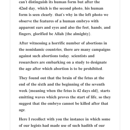
𝐜𝐚𝐧’𝐭 𝐝𝐢𝐬𝐭𝐢𝐧𝐠𝐮𝐢𝐬𝐡 𝐢𝐭𝐬 𝐡𝐮𝐦𝐚𝐧 𝐟𝐨𝐫𝐦 𝐛𝐮𝐭 𝐚𝐟𝐭𝐞𝐫 𝐭𝐡𝐞
𝟒𝟐𝐧𝐝 𝐝𝐚𝐲, 𝐰𝐡𝐢𝐜𝐡 𝐢𝐬 𝐭𝐡𝐞 𝐬𝐞𝐜𝐨𝐧𝐝 𝐩𝐡𝐨𝐭𝐨, 𝐡𝐢𝐬 𝐡𝐮𝐦𝐚𝐧
𝐟𝐨𝐫𝐦 𝐢𝐬 𝐬𝐞𝐞𝐧 𝐜𝐥𝐞𝐚𝐫𝐥𝐲. 𝐭𝐡𝐚𝐭’𝐬 𝐰𝐡𝐲 𝐢𝐧 𝐭𝐡𝐞 𝐥𝐞𝐟𝐭 𝐩𝐡𝐨𝐭𝐨 𝐰𝐞
𝐨𝐛𝐬𝐞𝐫𝐯𝐞 𝐭𝐡𝐞 𝐟𝐞𝐚𝐭𝐮𝐫𝐞𝐬 𝐨𝐟 𝐚 𝐡𝐮𝐦𝐚𝐧 𝐞𝐦𝐛𝐫𝐲𝐨 𝐰𝐢𝐭𝐡
𝐚𝐩𝐩𝐚𝐫𝐞𝐧𝐭 𝐞𝐚𝐫𝐬 𝐚𝐧𝐝 𝐞𝐲𝐞𝐬 𝐚𝐧𝐝 𝐚𝐥𝐬𝐨 𝐭𝐡𝐞 𝐟𝐞𝐞𝐭, 𝐡𝐚𝐧𝐝𝐬, 𝐚𝐧𝐝
𝐟𝐢𝐧𝐠𝐞𝐫𝐬, 𝐠𝐥𝐨𝐫𝐢𝐟𝐢𝐞𝐝 𝐛𝐞 𝐀𝐥𝐥𝐚𝐡 (𝐭𝐡𝐞 𝐚𝐥𝐦𝐢𝐠𝐡𝐭𝐲).
𝐀𝐟𝐭𝐞𝐫 𝐰𝐢𝐭𝐧𝐞𝐬𝐬𝐢𝐧𝐠 𝐚 𝐡𝐨𝐫𝐫𝐢𝐟𝐢𝐜 𝐧𝐮𝐦𝐛𝐞𝐫 𝐨𝐟 𝐚𝐛𝐨𝐫𝐭𝐢𝐨𝐧𝐬 𝐢𝐧
𝐭𝐡𝐞 𝐧𝐨𝐧𝐢𝐬𝐥𝐚𝐦𝐢𝐜 𝐜𝐨𝐮𝐧𝐭𝐫𝐢𝐞𝐬, 𝐭𝐡𝐞𝐫𝐞 𝐚𝐫𝐞 𝐦𝐚𝐧𝐲 𝐜𝐚𝐦𝐩𝐚𝐢𝐠𝐧𝐬
𝐚𝐠𝐚𝐢𝐧𝐬𝐭 𝐬𝐮𝐜𝐡 𝐚𝐛𝐨𝐫𝐭𝐢𝐨𝐧𝐬 𝐭𝐨𝐝𝐚𝐲. 𝐬𝐜𝐢𝐞𝐧𝐭𝐢𝐬𝐭𝐬 𝐚𝐧𝐝
𝐫𝐞𝐬𝐞𝐚𝐫𝐜𝐡𝐞𝐫𝐬 𝐚𝐫𝐞 𝐞𝐦𝐛𝐚𝐫𝐤𝐢𝐧𝐠 𝐨𝐧 𝐚 𝐬𝐭𝐮𝐝𝐲 𝐭𝐨 𝐝𝐞𝐬𝐢𝐠𝐧𝐚𝐭𝐞
𝐭𝐡𝐞 𝐚𝐠𝐞 𝐚𝐟𝐭𝐞𝐫 𝐰𝐡𝐢𝐜𝐡 𝐚𝐛𝐨𝐫𝐭𝐢𝐨𝐧 𝐢𝐬 𝐭𝐨 𝐛𝐞 𝐩𝐫𝐨𝐡𝐢𝐛𝐢𝐭𝐞𝐝.
𝐓𝐡𝐞𝐲 𝐟𝐨𝐮𝐧𝐝 𝐨𝐮𝐭 𝐭𝐡𝐚𝐭 𝐭𝐡𝐞 𝐛𝐫𝐚𝐢𝐧 𝐨𝐟 𝐭𝐡𝐞 𝐟𝐞𝐭𝐮𝐬 𝐚𝐭 𝐭𝐡𝐞
𝐞𝐧𝐝 𝐨𝐟 𝐭𝐡𝐞 𝐬𝐢𝐱𝐭𝐡 𝐚𝐧𝐝 𝐭𝐡𝐞 𝐛𝐞𝐠𝐢𝐧𝐧𝐢𝐧𝐠 𝐨𝐟 𝐭𝐡𝐞 𝐬𝐞𝐯𝐞𝐧𝐭𝐡
𝐰𝐞𝐞𝐤 (𝐦𝐞𝐚𝐧𝐢𝐧𝐠 𝐰𝐡𝐞𝐧 𝐭𝐡𝐞 𝐟𝐞𝐭𝐮𝐬 𝐢𝐬 𝟒𝟐 𝐝𝐚𝐲𝐬 𝐨𝐥𝐝), 𝐬𝐭𝐚𝐫𝐭𝐬
𝐞𝐦𝐢𝐭𝐭𝐢𝐧𝐠 𝐰𝐚𝐯𝐞𝐬 𝐰𝐡𝐢𝐜𝐡 𝐩𝐫𝐨𝐯𝐞𝐬 𝐭𝐡𝐞 𝐬𝐭𝐚𝐫𝐭 𝐨𝐟 𝐥𝐢𝐟𝐞, 𝐬𝐨 𝐭𝐡𝐞𝐲
𝐬𝐮𝐠𝐠𝐞𝐬𝐭 𝐭𝐡𝐚𝐭 𝐭𝐡𝐞 𝐞𝐦𝐛𝐫𝐲𝐨 𝐜𝐚𝐧𝐧𝐨𝐭 𝐛𝐞 𝐤𝐢𝐥𝐥𝐞𝐝 𝐚𝐟𝐭𝐞𝐫 𝐭𝐡𝐚𝐭
𝐚𝐠𝐞.
𝐇𝐞𝐫𝐞 𝐈 𝐫𝐞𝐜𝐨𝐥𝐥𝐞𝐜𝐭 𝐰𝐢𝐭𝐡 𝐲𝐨𝐮 𝐭𝐡𝐞 𝐢𝐧𝐬𝐭𝐚𝐧𝐜𝐞 𝐢𝐧 𝐰𝐡𝐢𝐜𝐡 𝐬𝐨𝐦𝐞
𝐨𝐟 𝐨𝐮𝐫 𝐥𝐞𝐠𝐢𝐬𝐭𝐬 𝐡𝐚𝐝 𝐦𝐚𝐝𝐞 𝐮𝐬𝐞 𝐨𝐟 𝐬𝐮𝐜𝐡 𝐡𝐚𝐝𝐢𝐭𝐡 𝐨𝐟 𝐨𝐮𝐫