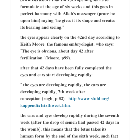
𝐟𝐨𝐫𝐦𝐮𝐥𝐚𝐭𝐞 𝐚𝐭 𝐭𝐡𝐞 𝐚𝐠𝐞 𝐨𝐟 𝐬𝐢𝐱 𝐰𝐞𝐞𝐤𝐬 𝐚𝐧𝐝 𝐭𝐡𝐢𝐬 𝐠𝐨𝐞𝐬 𝐢𝐧
𝐩𝐞𝐫𝐟𝐞𝐜𝐭 𝐡𝐚𝐫𝐦𝐨𝐧𝐲 𝐰𝐢𝐭𝐡 𝐀𝐥𝐥𝐚𝐡’𝐬 𝐦𝐞𝐬𝐬𝐞𝐧𝐠𝐞𝐫 (𝐩𝐞𝐚𝐜𝐞 𝐛𝐞
𝐮𝐩𝐨𝐧 𝐡𝐢𝐦) 𝐬𝐚𝐲𝐢𝐧𝐠 “𝐡𝐞 𝐠𝐢𝐯𝐞𝐬 𝐢𝐭 𝐢𝐭𝐬 𝐬𝐡𝐚𝐩𝐞 𝐚𝐧𝐝 𝐜𝐫𝐞𝐚𝐭𝐞𝐬
𝐢𝐭𝐬 𝐡𝐞𝐚𝐫𝐢𝐧𝐠 𝐚𝐧𝐝 𝐬𝐞𝐞𝐢𝐧𝐠.”
𝐭𝐡𝐞 𝐞𝐲𝐞𝐬 𝐚𝐩𝐩𝐞𝐚𝐫 𝐜𝐥𝐞𝐚𝐫𝐥𝐲 𝐨𝐧 𝐭𝐡𝐞 𝟒𝟐𝐧𝐝 𝐝𝐚𝐲 𝐚𝐜𝐜𝐨𝐫𝐝𝐢𝐧𝐠 𝐭𝐨
𝐊𝐞𝐢𝐭𝐡 𝐌𝐨𝐨𝐫𝐞, 𝐭𝐡𝐞 𝐟𝐚𝐦𝐨𝐮𝐬 𝐞𝐦𝐛𝐫𝐲𝐨𝐥𝐨𝐠𝐢𝐬𝐭, 𝐰𝐡𝐨 𝐬𝐚𝐲𝐬:
“𝐓𝐡𝐞 𝐞𝐲𝐞 𝐢𝐬 𝐨𝐛𝐯𝐢𝐨𝐮𝐬, 𝐚𝐛𝐨𝐮𝐭 𝐝𝐚𝐲 𝟒𝟐 𝐚𝐟𝐭𝐞𝐫
𝐟𝐞𝐫𝐭𝐢𝐥𝐢𝐳𝐚𝐭𝐢𝐨𝐧 “(𝐌𝐨𝐨𝐫𝐞, 𝐩𝟗𝟗).
𝐚𝐟𝐭𝐞𝐫 𝐭𝐡𝐚𝐭 𝟒𝟐 𝐝𝐚𝐲𝐬 𝐡𝐚𝐯𝐞 𝐛𝐞𝐞𝐧 𝐟𝐮𝐥𝐥𝐲 𝐜𝐨𝐦𝐩𝐥𝐞𝐭𝐞𝐝 𝐭𝐡𝐞
𝐞𝐲𝐞𝐬 𝐚𝐧𝐝 𝐞𝐚𝐫𝐬 𝐬𝐭𝐚𝐫𝐭 𝐝𝐞𝐯𝐞𝐥𝐨𝐩𝐢𝐧𝐠 𝐫𝐚𝐩𝐢𝐝𝐥𝐲:
” 𝐭𝐡𝐞 𝐞𝐲𝐞𝐬 𝐚𝐫𝐞 𝐝𝐞𝐯𝐞𝐥𝐨𝐩𝐢𝐧𝐠 𝐫𝐚𝐩𝐢𝐝𝐥𝐲, 𝐭𝐡𝐞 𝐞𝐚𝐫𝐬 𝐚𝐫𝐞
𝐝𝐞𝐯𝐞𝐥𝐨𝐩𝐢𝐧𝐠 𝐫𝐚𝐩𝐢𝐝𝐥𝐲, 𝟕𝐭𝐡 𝐰𝐞𝐞𝐤 𝐚𝐟𝐭𝐞𝐫
𝐜𝐨𝐧𝐜𝐞𝐩𝐭𝐢𝐨𝐧 (𝐫𝐮𝐠𝐡, 𝐩 𝟓𝟐).
𝐡𝐭𝐭𝐩://𝐰𝐰𝐰.𝐬𝐟𝐮𝐡𝐥.𝐨𝐫𝐠/
𝐤𝐚𝐩𝐩𝐞𝐧𝐝𝐢𝐱𝟏𝐬𝐢𝐱𝐭𝐡𝐰𝐞𝐞𝐤.𝐡𝐭𝐦.
𝐭𝐡𝐞 𝐞𝐚𝐫𝐬 𝐚𝐧𝐝 𝐞𝐲𝐞𝐬 𝐝𝐞𝐯𝐞𝐥𝐨𝐩 𝐫𝐚𝐩𝐢𝐝𝐥𝐲 𝐝𝐮𝐫𝐢𝐧𝐠 𝐭𝐡𝐞 𝐬𝐞𝐯𝐞𝐧𝐭𝐡
𝐰𝐞𝐞𝐤 (𝐚𝐟𝐭𝐞𝐫 𝐭𝐡𝐞 𝐝𝐫𝐨𝐩 𝐨𝐟 𝐬𝐞𝐦𝐞𝐧 𝐡𝐚𝐝 𝐩𝐚𝐬𝐬𝐞𝐝 𝟒𝟐 𝐝𝐚𝐲𝐬 𝐢𝐧
𝐭𝐡𝐞 𝐰𝐨𝐦𝐛). 𝐭𝐡𝐢𝐬 𝐦𝐞𝐚𝐧𝐬 𝐭𝐡𝐚𝐭 𝐭𝐡𝐞 𝐟𝐞𝐭𝐮𝐬 𝐭𝐚𝐤𝐞𝐬 𝐢𝐭𝐬
𝐡𝐮𝐦𝐚𝐧 𝐟𝐨𝐫𝐦 𝐛𝐲 𝐭𝐡𝐞 𝐞𝐧𝐝 𝐨𝐟 𝐭𝐡𝐞 𝐬𝐢𝐱𝐭𝐡 𝐰𝐞𝐞𝐤, 𝐬𝐮𝐜𝐡 𝐟𝐚𝐜𝐭