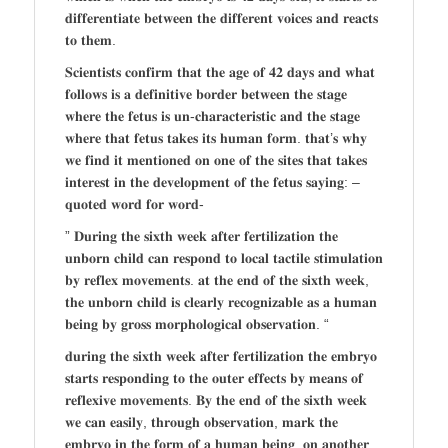
𝐝𝐢𝐟𝐟𝐞𝐫𝐞𝐧𝐭𝐢𝐚𝐭𝐞 𝐛𝐞𝐭𝐰𝐞𝐞𝐧 𝐭𝐡𝐞 𝐝𝐢𝐟𝐟𝐞𝐫𝐞𝐧𝐭 𝐯𝐨𝐢𝐜𝐞𝐬 𝐚𝐧𝐝 𝐫𝐞𝐚𝐜𝐭𝐬
𝐭𝐨 𝐭𝐡𝐞𝐦.
𝐒𝐜𝐢𝐞𝐧𝐭𝐢𝐬𝐭𝐬 𝐜𝐨𝐧𝐟𝐢𝐫𝐦 𝐭𝐡𝐚𝐭 𝐭𝐡𝐞 𝐚𝐠𝐞 𝐨𝐟 𝟒𝟐 𝐝𝐚𝐲𝐬 𝐚𝐧𝐝 𝐰𝐡𝐚𝐭
𝐟𝐨𝐥𝐥𝐨𝐰𝐬 𝐢𝐬 𝐚 𝐝𝐞𝐟𝐢𝐧𝐢𝐭𝐢𝐯𝐞 𝐛𝐨𝐫𝐝𝐞𝐫 𝐛𝐞𝐭𝐰𝐞𝐞𝐧 𝐭𝐡𝐞 𝐬𝐭𝐚𝐠𝐞
𝐰𝐡𝐞𝐫𝐞 𝐭𝐡𝐞 𝐟𝐞𝐭𝐮𝐬 𝐢𝐬 𝐮𝐧-𝐜𝐡𝐚𝐫𝐚𝐜𝐭𝐞𝐫𝐢𝐬𝐭𝐢𝐜 𝐚𝐧𝐝 𝐭𝐡𝐞 𝐬𝐭𝐚𝐠𝐞
𝐰𝐡𝐞𝐫𝐞 𝐭𝐡𝐚𝐭 𝐟𝐞𝐭𝐮𝐬 𝐭𝐚𝐤𝐞𝐬 𝐢𝐭𝐬 𝐡𝐮𝐦𝐚𝐧 𝐟𝐨𝐫𝐦. 𝐭𝐡𝐚𝐭’𝐬 𝐰𝐡𝐲
𝐰𝐞 𝐟𝐢𝐧𝐝 𝐢𝐭 𝐦𝐞𝐧𝐭𝐢𝐨𝐧𝐞𝐝 𝐨𝐧 𝐨𝐧𝐞 𝐨𝐟 𝐭𝐡𝐞 𝐬𝐢𝐭𝐞𝐬 𝐭𝐡𝐚𝐭 𝐭𝐚𝐤𝐞𝐬
𝐢𝐧𝐭𝐞𝐫𝐞𝐬𝐭 𝐢𝐧 𝐭𝐡𝐞 𝐝𝐞𝐯𝐞𝐥𝐨𝐩𝐦𝐞𝐧𝐭 𝐨𝐟 𝐭𝐡𝐞 𝐟𝐞𝐭𝐮𝐬 𝐬𝐚𝐲𝐢𝐧𝐠: –
𝐪𝐮𝐨𝐭𝐞𝐝 𝐰𝐨𝐫𝐝 𝐟𝐨𝐫 𝐰𝐨𝐫𝐝-
” 𝐃𝐮𝐫𝐢𝐧𝐠 𝐭𝐡𝐞 𝐬𝐢𝐱𝐭𝐡 𝐰𝐞𝐞𝐤 𝐚𝐟𝐭𝐞𝐫 𝐟𝐞𝐫𝐭𝐢𝐥𝐢𝐳𝐚𝐭𝐢𝐨𝐧 𝐭𝐡𝐞
𝐮𝐧𝐛𝐨𝐫𝐧 𝐜𝐡𝐢𝐥𝐝 𝐜𝐚𝐧 𝐫𝐞𝐬𝐩𝐨𝐧𝐝 𝐭𝐨 𝐥𝐨𝐜𝐚𝐥 𝐭𝐚𝐜𝐭𝐢𝐥𝐞 𝐬𝐭𝐢𝐦𝐮𝐥𝐚𝐭𝐢𝐨𝐧
𝐛𝐲 𝐫𝐞𝐟𝐥𝐞𝐱 𝐦𝐨𝐯𝐞𝐦𝐞𝐧𝐭𝐬. 𝐚𝐭 𝐭𝐡𝐞 𝐞𝐧𝐝 𝐨𝐟 𝐭𝐡𝐞 𝐬𝐢𝐱𝐭𝐡 𝐰𝐞𝐞𝐤,
𝐭𝐡𝐞 𝐮𝐧𝐛𝐨𝐫𝐧 𝐜𝐡𝐢𝐥𝐝 𝐢𝐬 𝐜𝐥𝐞𝐚𝐫𝐥𝐲 𝐫𝐞𝐜𝐨𝐠𝐧𝐢𝐳𝐚𝐛𝐥𝐞 𝐚𝐬 𝐚 𝐡𝐮𝐦𝐚𝐧
𝐛𝐞𝐢𝐧𝐠 𝐛𝐲 𝐠𝐫𝐨𝐬𝐬 𝐦𝐨𝐫𝐩𝐡𝐨𝐥𝐨𝐠𝐢𝐜𝐚𝐥 𝐨𝐛𝐬𝐞𝐫𝐯𝐚𝐭𝐢𝐨𝐧. “
𝐝𝐮𝐫𝐢𝐧𝐠 𝐭𝐡𝐞 𝐬𝐢𝐱𝐭𝐡 𝐰𝐞𝐞𝐤 𝐚𝐟𝐭𝐞𝐫 𝐟𝐞𝐫𝐭𝐢𝐥𝐢𝐳𝐚𝐭𝐢𝐨𝐧 𝐭𝐡𝐞 𝐞𝐦𝐛𝐫𝐲𝐨
𝐬𝐭𝐚𝐫𝐭𝐬 𝐫𝐞𝐬𝐩𝐨𝐧𝐝𝐢𝐧𝐠 𝐭𝐨 𝐭𝐡𝐞 𝐨𝐮𝐭𝐞𝐫 𝐞𝐟𝐟𝐞𝐜𝐭𝐬 𝐛𝐲 𝐦𝐞𝐚𝐧𝐬 𝐨𝐟
𝐫𝐞𝐟𝐥𝐞𝐱𝐢𝐯𝐞 𝐦𝐨𝐯𝐞𝐦𝐞𝐧𝐭𝐬. 𝐁𝐲 𝐭𝐡𝐞 𝐞𝐧𝐝 𝐨𝐟 𝐭𝐡𝐞 𝐬𝐢𝐱𝐭𝐡 𝐰𝐞𝐞𝐤
𝐰𝐞 𝐜𝐚𝐧 𝐞𝐚𝐬𝐢𝐥𝐲, 𝐭𝐡𝐫𝐨𝐮𝐠𝐡 𝐨𝐛𝐬𝐞𝐫𝐯𝐚𝐭𝐢𝐨𝐧, 𝐦𝐚𝐫𝐤 𝐭𝐡𝐞
𝐞𝐦𝐛𝐫𝐲𝐨 𝐢𝐧 𝐭𝐡𝐞 𝐟𝐨𝐫𝐦 𝐨𝐟 𝐚 𝐡𝐮𝐦𝐚𝐧 𝐛𝐞𝐢𝐧𝐠. 𝐨𝐧 𝐚𝐧𝐨𝐭𝐡𝐞𝐫