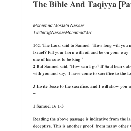
𝐓𝐡𝐞 𝐁𝐢𝐛𝐥𝐞 𝐀𝐧𝐝 𝐓𝐚𝐪𝐢𝐲𝐲𝐚 [𝐏𝐚
Mohamad Mostafa Nassar
Twitter:@NassarMohamadMR
𝟏𝟔:𝟏 𝐓𝐡𝐞 𝐋𝐨𝐫𝐝 𝐬𝐚𝐢𝐝 𝐭𝐨 𝐒𝐚𝐦𝐮𝐞𝐥, “𝐇𝐨𝐰 𝐥𝐨𝐧𝐠 𝐰𝐢𝐥𝐥 𝐲𝐨𝐮 𝐦𝐨
𝐈𝐬𝐫𝐚𝐞𝐥? 𝐅𝐢𝐥𝐥 𝐲𝐨𝐮𝐫 𝐡𝐨𝐫𝐧 𝐰𝐢𝐭𝐡 𝐨𝐢𝐥 𝐚𝐧𝐝 𝐛𝐞 𝐨𝐧 𝐲𝐨𝐮𝐫 𝐰𝐚𝐲;
𝐨𝐧𝐞 𝐨𝐟 𝐡𝐢𝐬 𝐬𝐨𝐧𝐬 𝐭𝐨 𝐛𝐞 𝐤𝐢𝐧𝐠.”
𝟐 𝐁𝐮𝐭 𝐒𝐚𝐦𝐮𝐞𝐥 𝐬𝐚𝐢𝐝, “𝐇𝐨𝐰 𝐜𝐚𝐧 𝐈 𝐠𝐨? 𝐈𝐟 𝐒𝐚𝐮𝐥 𝐡𝐞𝐚𝐫𝐬 𝐚𝐛𝐨𝐮
𝐰𝐢𝐭𝐡 𝐲𝐨𝐮 𝐚𝐧𝐝 𝐬𝐚𝐲, ‘𝐈 𝐡𝐚𝐯𝐞 𝐜𝐨𝐦𝐞 𝐭𝐨 𝐬𝐚𝐜𝐫𝐢𝐟𝐢𝐜𝐞 𝐭𝐨 𝐭𝐡𝐞 𝐋
𝟑 𝐈𝐧𝐯𝐢𝐭𝐞 𝐉𝐞𝐬𝐬𝐞 𝐭𝐨 𝐭𝐡𝐞 𝐬𝐚𝐜𝐫𝐢𝐟𝐢𝐜𝐞, 𝐚𝐧𝐝 𝐈 𝐰𝐢𝐥𝐥 𝐬𝐡𝐨𝐰 𝐲𝐨𝐮
–
𝟏 𝐒𝐚𝐦𝐮𝐞𝐥 𝟏𝟔:𝟏-𝟑
𝐑𝐞𝐚𝐝𝐢𝐧𝐠 𝐭𝐡𝐞 𝐚𝐛𝐨𝐯𝐞 𝐩𝐚𝐬𝐬𝐚𝐠𝐞 𝐢𝐬 𝐢𝐧𝐝𝐢𝐜𝐚𝐭𝐢𝐯𝐞 𝐟𝐫𝐨𝐦 𝐭𝐡𝐞 𝐥
𝐝𝐞𝐜𝐞𝐩𝐭𝐢𝐯𝐞. 𝐓𝐡𝐢𝐬 𝐢𝐬 𝐚𝐧𝐨𝐭𝐡𝐞𝐫 𝐩𝐫𝐨𝐨𝐟, 𝐟𝐫𝐨𝐦 𝐦𝐚𝐧𝐲 𝐨𝐭𝐡𝐞𝐫 𝐯