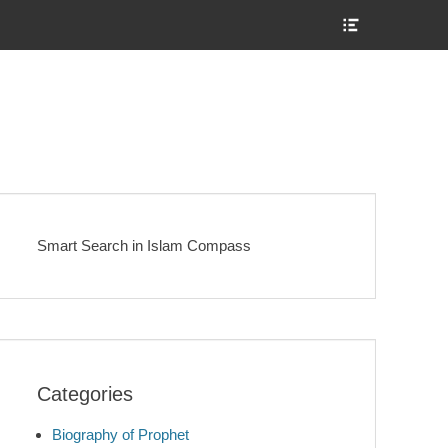
Show
Header
Sidebar
Content
Smart Search in Islam Compass
Categories
Biography of Prophet