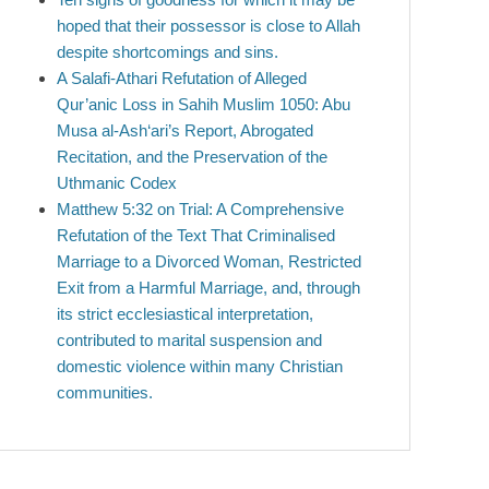
hoped that their possessor is close to Allah
despite shortcomings and sins.
A Salafi-Athari Refutation of Alleged
Qur’anic Loss in Sahih Muslim 1050: Abu
Musa al-Ash‘ari’s Report, Abrogated
Recitation, and the Preservation of the
Uthmanic Codex
Matthew 5:32 on Trial: A Comprehensive
Refutation of the Text That Criminalised
Marriage to a Divorced Woman, Restricted
Exit from a Harmful Marriage, and, through
its strict ecclesiastical interpretation,
contributed to marital suspension and
domestic violence within many Christian
communities.