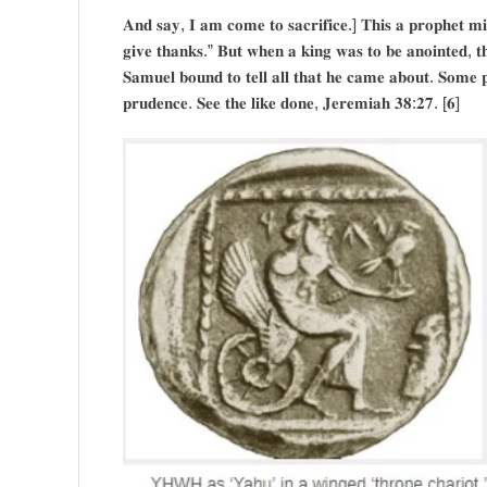
𝐀𝐧𝐝 𝐬𝐚𝐲, 𝐈 𝐚𝐦 𝐜𝐨𝐦𝐞 𝐭𝐨 𝐬𝐚𝐜𝐫𝐢𝐟𝐢𝐜𝐞.] 𝐓𝐡𝐢𝐬 𝐚 𝐩𝐫𝐨𝐩𝐡𝐞𝐭 𝐦𝐢
𝐠𝐢𝐯𝐞 𝐭𝐡𝐚𝐧𝐤𝐬.” 𝐁𝐮𝐭 𝐰𝐡𝐞𝐧 𝐚 𝐤𝐢𝐧𝐠 𝐰𝐚𝐬 𝐭𝐨 𝐛𝐞 𝐚𝐧𝐨𝐢𝐧𝐭𝐞𝐝, 𝐭𝐡𝐞
𝐒𝐚𝐦𝐮𝐞𝐥 𝐛𝐨𝐮𝐧𝐝 𝐭𝐨 𝐭𝐞𝐥𝐥 𝐚𝐥𝐥 𝐭𝐡𝐚𝐭 𝐡𝐞 𝐜𝐚𝐦𝐞 𝐚𝐛𝐨𝐮𝐭. 𝐒𝐨𝐦𝐞 𝐩𝐚
𝐩𝐫𝐮𝐝𝐞𝐧𝐜𝐞. 𝐒𝐞𝐞 𝐭𝐡𝐞 𝐥𝐢𝐤𝐞 𝐝𝐨𝐧𝐞, 𝐉𝐞𝐫𝐞𝐦𝐢𝐚𝐡 𝟑𝟖:𝟐𝟕. [𝟔]