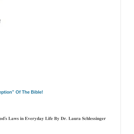
eption” Of The Bible!
𝐝’𝐬 𝐋𝐚𝐰𝐬 𝐢𝐧 𝐄𝐯𝐞𝐫𝐲𝐝𝐚𝐲 𝐋𝐢𝐟𝐞 𝐁𝐲 𝐃𝐫. 𝐋𝐚𝐮𝐫𝐚 𝐒𝐜𝐡𝐥𝐞𝐬𝐬𝐢𝐧𝐠𝐞𝐫