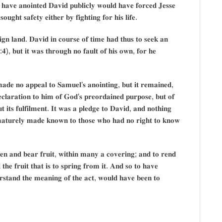
𝐨 𝐡𝐚𝐯𝐞 𝐚𝐧𝐨𝐢𝐧𝐭𝐞𝐝 𝐃𝐚𝐯𝐢𝐝 𝐩𝐮𝐛𝐥𝐢𝐜𝐥𝐲 𝐰𝐨𝐮𝐥𝐝 𝐡𝐚𝐯𝐞 𝐟𝐨𝐫𝐜𝐞𝐝 𝐉𝐞𝐬𝐬𝐞
𝐠𝐡𝐭 𝐬𝐚𝐟𝐞𝐭𝐲 𝐞𝐢𝐭𝐡𝐞𝐫 𝐛𝐲 𝐟𝐢𝐠𝐡𝐭𝐢𝐧𝐠 𝐟𝐨𝐫 𝐡𝐢𝐬 𝐥𝐢𝐟𝐞.
𝐢𝐠𝐧 𝐥𝐚𝐧𝐝. 𝐃𝐚𝐯𝐢𝐝 𝐢𝐧 𝐜𝐨𝐮𝐫𝐬𝐞 𝐨𝐟 𝐭𝐢𝐦𝐞 𝐡𝐚𝐝 𝐭𝐡𝐮𝐬 𝐭𝐨 𝐬𝐞𝐞𝐤 𝐚𝐧
), 𝐛𝐮𝐭 𝐢𝐭 𝐰𝐚𝐬 𝐭𝐡𝐫𝐨𝐮𝐠𝐡 𝐧𝐨 𝐟𝐚𝐮𝐥𝐭 𝐨𝐟 𝐡𝐢𝐬 𝐨𝐰𝐧, 𝐟𝐨𝐫 𝐡𝐞
𝐚𝐝𝐞 𝐧𝐨 𝐚𝐩𝐩𝐞𝐚𝐥 𝐭𝐨 𝐒𝐚𝐦𝐮𝐞𝐥’𝐬 𝐚𝐧𝐨𝐢𝐧𝐭𝐢𝐧𝐠, 𝐛𝐮𝐭 𝐢𝐭 𝐫𝐞𝐦𝐚𝐢𝐧𝐞𝐝,
𝐞𝐜𝐥𝐚𝐫𝐚𝐭𝐢𝐨𝐧 𝐭𝐨 𝐡𝐢𝐦 𝐨𝐟 𝐆𝐨𝐝’𝐬 𝐩𝐫𝐞𝐨𝐫𝐝𝐚𝐢𝐧𝐞𝐝 𝐩𝐮𝐫𝐩𝐨𝐬𝐞, 𝐛𝐮𝐭 𝐨𝐟
 𝐢𝐭𝐬 𝐟𝐮𝐥𝐟𝐢𝐥𝐦𝐞𝐧𝐭. 𝐈𝐭 𝐰𝐚𝐬 𝐚 𝐩𝐥𝐞𝐝𝐠𝐞 𝐭𝐨 𝐃𝐚𝐯𝐢𝐝, 𝐚𝐧𝐝 𝐧𝐨𝐭𝐡𝐢𝐧𝐠
𝐦𝐚𝐭𝐮𝐫𝐞𝐥𝐲 𝐦𝐚𝐝𝐞 𝐤𝐧𝐨𝐰𝐧 𝐭𝐨 𝐭𝐡𝐨𝐬𝐞 𝐰𝐡𝐨 𝐡𝐚𝐝 𝐧𝐨 𝐫𝐢𝐠𝐡𝐭 𝐭𝐨 𝐤𝐧𝐨𝐰
𝐞𝐧 𝐚𝐧𝐝 𝐛𝐞𝐚𝐫 𝐟𝐫𝐮𝐢𝐭, 𝐰𝐢𝐭𝐡𝐢𝐧 𝐦𝐚𝐧𝐲 𝐚 𝐜𝐨𝐯𝐞𝐫𝐢𝐧𝐠; 𝐚𝐧𝐝 𝐭𝐨 𝐫𝐞𝐧𝐝
 𝐭𝐡𝐞 𝐟𝐫𝐮𝐢𝐭 𝐭𝐡𝐚𝐭 𝐢𝐬 𝐭𝐨 𝐬𝐩𝐫𝐢𝐧𝐠 𝐟𝐫𝐨𝐦 𝐢𝐭. 𝐀𝐧𝐝 𝐬𝐨 𝐭𝐨 𝐡𝐚𝐯𝐞
𝐬𝐭𝐚𝐧𝐝 𝐭𝐡𝐞 𝐦𝐞𝐚𝐧𝐢𝐧𝐠 𝐨𝐟 𝐭𝐡𝐞 𝐚𝐜𝐭, 𝐰𝐨𝐮𝐥𝐝 𝐡𝐚𝐯𝐞 𝐛𝐞𝐞𝐧 𝐭𝐨