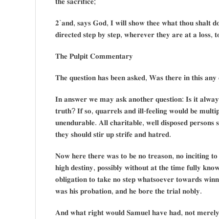
𝐭𝐡𝐞 𝐬𝐚𝐜𝐫𝐢𝐟𝐢𝐜𝐞;
𝟐`𝐚𝐧𝐝, 𝐬𝐚𝐲𝐬 𝐆𝐨𝐝, 𝐈 𝐰𝐢𝐥𝐥 𝐬𝐡𝐨𝐰 𝐭𝐡𝐞𝐞 𝐰𝐡𝐚𝐭 𝐭𝐡𝐨𝐮 𝐬𝐡𝐚𝐥𝐭 𝐝
𝐝𝐢𝐫𝐞𝐜𝐭𝐞𝐝 𝐬𝐭𝐞𝐩 𝐛𝐲 𝐬𝐭𝐞𝐩, 𝐰𝐡𝐞𝐫𝐞𝐯𝐞𝐫 𝐭𝐡𝐞𝐲 𝐚𝐫𝐞 𝐚𝐭 𝐚 𝐥𝐨𝐬𝐬, 
𝐓𝐡𝐞 𝐏𝐮𝐥𝐩𝐢𝐭 𝐂𝐨𝐦𝐦𝐞𝐧𝐭𝐚𝐫𝐲
𝐓𝐡𝐞 𝐪𝐮𝐞𝐬𝐭𝐢𝐨𝐧 𝐡𝐚𝐬 𝐛𝐞𝐞𝐧 𝐚𝐬𝐤𝐞𝐝, 𝐖𝐚𝐬 𝐭𝐡𝐞𝐫𝐞 𝐢𝐧 𝐭𝐡𝐢𝐬 𝐚𝐧𝐲 
𝐈𝐧 𝐚𝐧𝐬𝐰𝐞𝐫 𝐰𝐞 𝐦𝐚𝐲 𝐚𝐬𝐤 𝐚𝐧𝐨𝐭𝐡𝐞𝐫 𝐪𝐮𝐞𝐬𝐭𝐢𝐨𝐧: 𝐈𝐬 𝐢𝐭 𝐚𝐥𝐰𝐚𝐲𝐬 
𝐭𝐫𝐮𝐭𝐡? 𝐈𝐟 𝐬𝐨, 𝐪𝐮𝐚𝐫𝐫𝐞𝐥𝐬 𝐚𝐧𝐝 𝐢𝐥𝐥-𝐟𝐞𝐞𝐥𝐢𝐧𝐠 𝐰𝐨𝐮𝐥𝐝 𝐛𝐞 𝐦𝐮𝐥𝐭𝐢𝐩
𝐮𝐧𝐞𝐧𝐝𝐮𝐫𝐚𝐛𝐥𝐞. 𝐀𝐥𝐥 𝐜𝐡𝐚𝐫𝐢𝐭𝐚𝐛𝐥𝐞, 𝐰𝐞𝐥𝐥 𝐝𝐢𝐬𝐩𝐨𝐬𝐞𝐝 𝐩𝐞𝐫𝐬𝐨𝐧𝐬 
𝐭𝐡𝐞𝐲 𝐬𝐡𝐨𝐮𝐥𝐝 𝐬𝐭𝐢𝐫 𝐮𝐩 𝐬𝐭𝐫𝐢𝐟𝐞 𝐚𝐧𝐝 𝐡𝐚𝐭𝐫𝐞𝐝.
𝐍𝐨𝐰 𝐡𝐞𝐫𝐞 𝐭𝐡𝐞𝐫𝐞 𝐰𝐚𝐬 𝐭𝐨 𝐛𝐞 𝐧𝐨 𝐭𝐫𝐞𝐚𝐬𝐨𝐧, 𝐧𝐨 𝐢𝐧𝐜𝐢𝐭𝐢𝐧𝐠 𝐭𝐨 𝐜
𝐡𝐢𝐠𝐡 𝐝𝐞𝐬𝐭𝐢𝐧𝐲, 𝐩𝐨𝐬𝐬𝐢𝐛𝐥𝐲 𝐰𝐢𝐭𝐡𝐨𝐮𝐭 𝐚𝐭 𝐭𝐡𝐞 𝐭𝐢𝐦𝐞 𝐟𝐮𝐥𝐥𝐲 𝐤𝐧𝐨
𝐨𝐛𝐥𝐢𝐠𝐚𝐭𝐢𝐨𝐧 𝐭𝐨 𝐭𝐚𝐤𝐞 𝐧𝐨 𝐬𝐭𝐞𝐩 𝐰𝐡𝐚𝐭𝐬𝐨𝐞𝐯𝐞𝐫 𝐭𝐨𝐰𝐚𝐫𝐝𝐬 𝐰𝐢𝐧
𝐰𝐚𝐬 𝐡𝐢𝐬 𝐩𝐫𝐨𝐛𝐚𝐭𝐢𝐨𝐧, 𝐚𝐧𝐝 𝐡𝐞 𝐛𝐨𝐫𝐞 𝐭𝐡𝐞 𝐭𝐫𝐢𝐚𝐥 𝐧𝐨𝐛𝐥𝐲.
𝐀𝐧𝐝 𝐰𝐡𝐚𝐭 𝐫𝐢𝐠𝐡𝐭 𝐰𝐨𝐮𝐥𝐝 𝐒𝐚𝐦𝐮𝐞𝐥 𝐡𝐚𝐯𝐞 𝐡𝐚𝐝, 𝐧𝐨𝐭 𝐦𝐞𝐫𝐞𝐥𝐲 