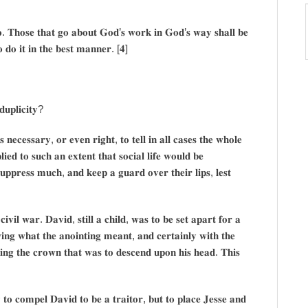
𝐨. 𝐓𝐡𝐨𝐬𝐞 𝐭𝐡𝐚𝐭 𝐠𝐨 𝐚𝐛𝐨𝐮𝐭 𝐆𝐨𝐝’𝐬 𝐰𝐨𝐫𝐤 𝐢𝐧 𝐆𝐨𝐝’𝐬 𝐰𝐚𝐲 𝐬𝐡𝐚𝐥𝐥 𝐛𝐞
𝐨 𝐝𝐨 𝐢𝐭 𝐢𝐧 𝐭𝐡𝐞 𝐛𝐞𝐬𝐭 𝐦𝐚𝐧𝐧𝐞𝐫. [𝟒]
𝐮𝐩𝐥𝐢𝐜𝐢𝐭𝐲?
𝐞𝐜𝐞𝐬𝐬𝐚𝐫𝐲, 𝐨𝐫 𝐞𝐯𝐞𝐧 𝐫𝐢𝐠𝐡𝐭, 𝐭𝐨 𝐭𝐞𝐥𝐥 𝐢𝐧 𝐚𝐥𝐥 𝐜𝐚𝐬𝐞𝐬 𝐭𝐡𝐞 𝐰𝐡𝐨𝐥𝐞
𝐥𝐢𝐞𝐝 𝐭𝐨 𝐬𝐮𝐜𝐡 𝐚𝐧 𝐞𝐱𝐭𝐞𝐧𝐭 𝐭𝐡𝐚𝐭 𝐬𝐨𝐜𝐢𝐚𝐥 𝐥𝐢𝐟𝐞 𝐰𝐨𝐮𝐥𝐝 𝐛𝐞
𝐬𝐮𝐩𝐩𝐫𝐞𝐬𝐬 𝐦𝐮𝐜𝐡, 𝐚𝐧𝐝 𝐤𝐞𝐞𝐩 𝐚 𝐠𝐮𝐚𝐫𝐝 𝐨𝐯𝐞𝐫 𝐭𝐡𝐞𝐢𝐫 𝐥𝐢𝐩𝐬, 𝐥𝐞𝐬𝐭
𝐢𝐯𝐢𝐥 𝐰𝐚𝐫. 𝐃𝐚𝐯𝐢𝐝, 𝐬𝐭𝐢𝐥𝐥 𝐚 𝐜𝐡𝐢𝐥𝐝, 𝐰𝐚𝐬 𝐭𝐨 𝐛𝐞 𝐬𝐞𝐭 𝐚𝐩𝐚𝐫𝐭 𝐟𝐨𝐫 𝐚
𝐰𝐢𝐧𝐠 𝐰𝐡𝐚𝐭 𝐭𝐡𝐞 𝐚𝐧𝐨𝐢𝐧𝐭𝐢𝐧𝐠 𝐦𝐞𝐚𝐧𝐭, 𝐚𝐧𝐝 𝐜𝐞𝐫𝐭𝐚𝐢𝐧𝐥𝐲 𝐰𝐢𝐭𝐡 𝐭𝐡𝐞
𝐢𝐧𝐠 𝐭𝐡𝐞 𝐜𝐫𝐨𝐰𝐧 𝐭𝐡𝐚𝐭 𝐰𝐚𝐬 𝐭𝐨 𝐝𝐞𝐬𝐜𝐞𝐧𝐝 𝐮𝐩𝐨𝐧 𝐡𝐢𝐬 𝐡𝐞𝐚𝐝. 𝐓𝐡𝐢𝐬
𝐨 𝐜𝐨𝐦𝐩𝐞𝐥 𝐃𝐚𝐯𝐢𝐝 𝐭𝐨 𝐛𝐞 𝐚 𝐭𝐫𝐚𝐢𝐭𝐨𝐫, 𝐛𝐮𝐭 𝐭𝐨 𝐩𝐥𝐚𝐜𝐞 𝐉𝐞𝐬𝐬𝐞 𝐚𝐧𝐝