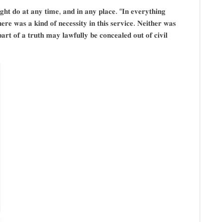
𝐡𝐭 𝐝𝐨 𝐚𝐭 𝐚𝐧𝐲 𝐭𝐢𝐦𝐞, 𝐚𝐧𝐝 𝐢𝐧 𝐚𝐧𝐲 𝐩𝐥𝐚𝐜𝐞. “𝐈𝐧 𝐞𝐯𝐞𝐫𝐲𝐭𝐡𝐢𝐧𝐠
𝐫𝐞 𝐰𝐚𝐬 𝐚 𝐤𝐢𝐧𝐝 𝐨𝐟 𝐧𝐞𝐜𝐞𝐬𝐬𝐢𝐭𝐲 𝐢𝐧 𝐭𝐡𝐢𝐬 𝐬𝐞𝐫𝐯𝐢𝐜𝐞. 𝐍𝐞𝐢𝐭𝐡𝐞𝐫 𝐰𝐚𝐬
𝐫𝐭 𝐨𝐟 𝐚 𝐭𝐫𝐮𝐭𝐡 𝐦𝐚𝐲 𝐥𝐚𝐰𝐟𝐮𝐥𝐥𝐲 𝐛𝐞 𝐜𝐨𝐧𝐜𝐞𝐚𝐥𝐞𝐝 𝐨𝐮𝐭 𝐨𝐟 𝐜𝐢𝐯𝐢𝐥