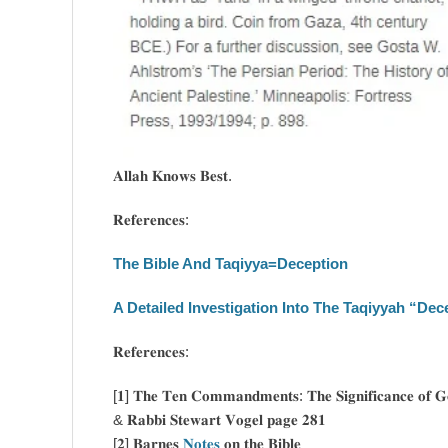
𝐀𝐥𝐥𝐚𝐡 𝐊𝐧𝐨𝐰𝐬 𝐁𝐞𝐬𝐭.
𝐑𝐞𝐟𝐞𝐫𝐞𝐧𝐜𝐞𝐬:
The Bible And Taqiyya=Deception
A Detailed Investigation Into The Taqiyyah “Dec
𝐑𝐞𝐟𝐞𝐫𝐞𝐧𝐜𝐞𝐬:
[𝟏] 𝐓𝐡𝐞 𝐓𝐞𝐧 𝐂𝐨𝐦𝐦𝐚𝐧𝐝𝐦𝐞𝐧𝐭𝐬: 𝐓𝐡𝐞 𝐒𝐢𝐠𝐧𝐢𝐟𝐢𝐜𝐚𝐧𝐜𝐞 𝐨𝐟 𝐆𝐨
& 𝐑𝐚𝐛𝐛𝐢 𝐒𝐭𝐞𝐰𝐚𝐫𝐭 𝐕𝐨𝐠𝐞𝐥 𝐩𝐚𝐠𝐞 𝟐𝟖𝟏
[𝟐] 𝐁𝐚𝐫𝐧𝐞𝐬
𝐍𝐨𝐭𝐞𝐬
𝐨𝐧 𝐭𝐡𝐞 𝐁𝐢𝐛𝐥𝐞