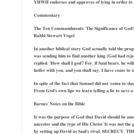
𝐘𝐇𝐖𝐇 𝐞𝐧𝐝𝐨𝐫𝐬𝐞𝐬 𝐚𝐧𝐝 𝐚𝐩𝐩𝐫𝐨𝐯𝐞𝐬 𝐨𝐟 𝐥𝐲𝐢𝐧𝐠 𝐢𝐧 𝐨𝐫𝐝𝐞𝐫 𝐭𝐨 
𝐂𝐨𝐦𝐦𝐞𝐧𝐭𝐚𝐫𝐲
𝐓𝐡𝐞 𝐓𝐞𝐧 𝐂𝐨𝐦𝐦𝐚𝐧𝐝𝐦𝐞𝐧𝐭𝐬: 𝐓𝐡𝐞 𝐒𝐢𝐠𝐧𝐢𝐟𝐢𝐜𝐚𝐧𝐜𝐞 𝐨𝐟 𝐆𝐨𝐝’
𝐑𝐚𝐛𝐛𝐢 𝐒𝐭𝐞𝐰𝐚𝐫𝐭 𝐕𝐨𝐠𝐞𝐥
𝐈𝐧 𝐚𝐧𝐨𝐭𝐡𝐞𝐫 𝐛𝐢𝐛𝐥𝐢𝐜𝐚𝐥 𝐬𝐭𝐨𝐫𝐲 𝐆𝐨𝐝 𝐚𝐜𝐭𝐮𝐚𝐥𝐥𝐲 𝐭𝐨𝐥𝐝 𝐭𝐡𝐞 𝐩
𝐰𝐚𝐬 𝐬𝐞𝐧𝐝𝐢𝐧𝐠 𝐡𝐢𝐦 𝐭𝐨 𝐟𝐢𝐧𝐝 𝐚𝐧𝐨𝐭𝐡𝐞𝐫 𝐤𝐢𝐧𝐠 (𝐆𝐨𝐝 𝐡𝐚𝐝 𝐫𝐞𝐣𝐞𝐜
𝐫𝐞𝐩𝐥𝐢𝐞𝐝, ‘𝐇𝐨𝐰 𝐬𝐡𝐚𝐥𝐥 𝐈 𝐠𝐨𝐝? 𝐅𝐨𝐫, 𝐢𝐟 𝐒𝐚𝐮𝐥 𝐡𝐞𝐚𝐫𝐬, 𝐡𝐞 𝐰𝐢𝐥
𝐡𝐞𝐢𝐟𝐞𝐫 𝐰𝐢𝐭𝐡 𝐲𝐨𝐮, 𝐚𝐧𝐝 𝐲𝐨𝐮 𝐬𝐡𝐚𝐥𝐥 𝐬𝐚𝐲, 𝐈 𝐡𝐚𝐯𝐞 𝐜𝐨𝐦𝐞 𝐭𝐨 
𝐈𝐧 𝐬𝐩𝐢𝐭𝐞 𝐨𝐟 𝐭𝐡𝐞 𝐟𝐚𝐜𝐭 𝐭𝐡𝐚𝐭 𝐒𝐚𝐦𝐮𝐞𝐥 𝐝𝐢𝐝 𝐧𝐨𝐭 ‘𝐜𝐨𝐦𝐞 𝐭𝐨 𝐬𝐥
𝐅𝐫𝐨𝐦 𝐆𝐨𝐝’𝐬 𝐨𝐰𝐧 𝐥𝐢𝐩𝐬 𝐰𝐞 𝐥𝐞𝐚𝐫𝐧 𝐭𝐞𝐥𝐥𝐢𝐧𝐠 𝐚 𝐥𝐢𝐞 𝐭𝐨 𝐬𝐚𝐯𝐞 𝐚 𝐥
𝐁𝐚𝐫𝐧𝐞𝐬’ 𝐍𝐨𝐭𝐞𝐬 𝐨𝐧 𝐭𝐡𝐞 𝐁𝐢𝐛𝐥𝐞
𝐈𝐭 𝐰𝐚𝐬 𝐭𝐡𝐞 𝐩𝐮𝐫𝐩𝐨𝐬𝐞 𝐨𝐟 𝐆𝐨𝐝 𝐭𝐡𝐚𝐭 𝐃𝐚𝐯𝐢𝐝 𝐬𝐡𝐨𝐮𝐥𝐝 𝐛𝐞 𝐚𝐧𝐨𝐢
𝐚𝐧𝐜𝐞𝐬𝐭𝐨𝐫 𝐚𝐧𝐝 𝐭𝐡𝐞 𝐭𝐲𝐩𝐞 𝐨𝐟 𝐇𝐢𝐬 𝐂𝐡𝐫𝐢𝐬𝐭. 𝐈𝐭 𝐰𝐚𝐬 𝐧𝐨𝐭 𝐭𝐡𝐞 
𝐛𝐲 𝐬𝐞𝐭𝐭𝐢𝐧𝐠 𝐮𝐩 𝐃𝐚𝐯𝐢𝐝 𝐚𝐬 𝐒𝐚𝐮𝐥’𝐬 𝐫𝐢𝐯𝐚𝐥. 𝐒𝐄𝐂𝐑𝐄