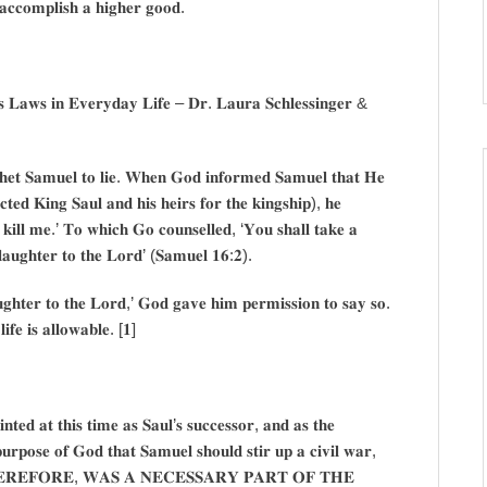
𝐜𝐜𝐨𝐦𝐩𝐥𝐢𝐬𝐡 𝐚 𝐡𝐢𝐠𝐡𝐞𝐫 𝐠𝐨𝐨𝐝.
 𝐋𝐚𝐰𝐬 𝐢𝐧 𝐄𝐯𝐞𝐫𝐲𝐝𝐚𝐲 𝐋𝐢𝐟𝐞 – 𝐃𝐫. 𝐋𝐚𝐮𝐫𝐚 𝐒𝐜𝐡𝐥𝐞𝐬𝐬𝐢𝐧𝐠𝐞𝐫 &
𝐨𝐩𝐡𝐞𝐭 𝐒𝐚𝐦𝐮𝐞𝐥 𝐭𝐨 𝐥𝐢𝐞. 𝐖𝐡𝐞𝐧 𝐆𝐨𝐝 𝐢𝐧𝐟𝐨𝐫𝐦𝐞𝐝 𝐒𝐚𝐦𝐮𝐞𝐥 𝐭𝐡𝐚𝐭 𝐇𝐞
𝐭𝐞𝐝 𝐊𝐢𝐧𝐠 𝐒𝐚𝐮𝐥 𝐚𝐧𝐝 𝐡𝐢𝐬 𝐡𝐞𝐢𝐫𝐬 𝐟𝐨𝐫 𝐭𝐡𝐞 𝐤𝐢𝐧𝐠𝐬𝐡𝐢𝐩), 𝐡𝐞
 𝐤𝐢𝐥𝐥 𝐦𝐞.’ 𝐓𝐨 𝐰𝐡𝐢𝐜𝐡 𝐆𝐨 𝐜𝐨𝐮𝐧𝐬𝐞𝐥𝐥𝐞𝐝, ‘𝐘𝐨𝐮 𝐬𝐡𝐚𝐥𝐥 𝐭𝐚𝐤𝐞 𝐚
𝐥𝐚𝐮𝐠𝐡𝐭𝐞𝐫 𝐭𝐨 𝐭𝐡𝐞 𝐋𝐨𝐫𝐝’ (𝐒𝐚𝐦𝐮𝐞𝐥 𝟏𝟔:𝟐).
𝐚𝐮𝐠𝐡𝐭𝐞𝐫 𝐭𝐨 𝐭𝐡𝐞 𝐋𝐨𝐫𝐝,’ 𝐆𝐨𝐝 𝐠𝐚𝐯𝐞 𝐡𝐢𝐦 𝐩𝐞𝐫𝐦𝐢𝐬𝐬𝐢𝐨𝐧 𝐭𝐨 𝐬𝐚𝐲 𝐬𝐨.
𝐢𝐟𝐞 𝐢𝐬 𝐚𝐥𝐥𝐨𝐰𝐚𝐛𝐥𝐞. [𝟏]
𝐭𝐞𝐝 𝐚𝐭 𝐭𝐡𝐢𝐬 𝐭𝐢𝐦𝐞 𝐚𝐬 𝐒𝐚𝐮𝐥’𝐬 𝐬𝐮𝐜𝐜𝐞𝐬𝐬𝐨𝐫, 𝐚𝐧𝐝 𝐚𝐬 𝐭𝐡𝐞
𝐩𝐮𝐫𝐩𝐨𝐬𝐞 𝐨𝐟 𝐆𝐨𝐝 𝐭𝐡𝐚𝐭 𝐒𝐚𝐦𝐮𝐞𝐥 𝐬𝐡𝐨𝐮𝐥𝐝 𝐬𝐭𝐢𝐫 𝐮𝐩 𝐚 𝐜𝐢𝐯𝐢𝐥 𝐰𝐚𝐫,
𝐘, 𝐓𝐇𝐄𝐑𝐄𝐅𝐎𝐑𝐄, 𝐖𝐀𝐒 𝐀 𝐍𝐄𝐂𝐄𝐒𝐒𝐀𝐑𝐘 𝐏𝐀𝐑𝐓 𝐎𝐅 𝐓𝐇𝐄