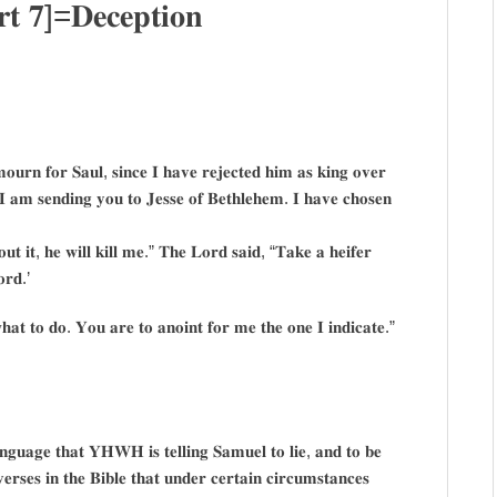
𝐭 𝟕]=𝐃𝐞𝐜𝐞𝐩𝐭𝐢𝐨𝐧
𝐮𝐫𝐧 𝐟𝐨𝐫 𝐒𝐚𝐮𝐥, 𝐬𝐢𝐧𝐜𝐞 𝐈 𝐡𝐚𝐯𝐞 𝐫𝐞𝐣𝐞𝐜𝐭𝐞𝐝 𝐡𝐢𝐦 𝐚𝐬 𝐤𝐢𝐧𝐠 𝐨𝐯𝐞𝐫
 𝐈 𝐚𝐦 𝐬𝐞𝐧𝐝𝐢𝐧𝐠 𝐲𝐨𝐮 𝐭𝐨 𝐉𝐞𝐬𝐬𝐞 𝐨𝐟 𝐁𝐞𝐭𝐡𝐥𝐞𝐡𝐞𝐦. 𝐈 𝐡𝐚𝐯𝐞 𝐜𝐡𝐨𝐬𝐞𝐧
𝐭 𝐢𝐭, 𝐡𝐞 𝐰𝐢𝐥𝐥 𝐤𝐢𝐥𝐥 𝐦𝐞.” 𝐓𝐡𝐞 𝐋𝐨𝐫𝐝 𝐬𝐚𝐢𝐝, “𝐓𝐚𝐤𝐞 𝐚 𝐡𝐞𝐢𝐟𝐞𝐫
𝐨𝐫𝐝.’
 𝐰𝐡𝐚𝐭 𝐭𝐨 𝐝𝐨. 𝐘𝐨𝐮 𝐚𝐫𝐞 𝐭𝐨 𝐚𝐧𝐨𝐢𝐧𝐭 𝐟𝐨𝐫 𝐦𝐞 𝐭𝐡𝐞 𝐨𝐧𝐞 𝐈 𝐢𝐧𝐝𝐢𝐜𝐚𝐭𝐞.”
𝐚𝐧𝐠𝐮𝐚𝐠𝐞 𝐭𝐡𝐚𝐭 𝐘𝐇𝐖𝐇 𝐢𝐬 𝐭𝐞𝐥𝐥𝐢𝐧𝐠 𝐒𝐚𝐦𝐮𝐞𝐥 𝐭𝐨 𝐥𝐢𝐞, 𝐚𝐧𝐝 𝐭𝐨 𝐛𝐞
𝐫𝐬𝐞𝐬 𝐢𝐧 𝐭𝐡𝐞 𝐁𝐢𝐛𝐥𝐞 𝐭𝐡𝐚𝐭 𝐮𝐧𝐝𝐞𝐫 𝐜𝐞𝐫𝐭𝐚𝐢𝐧 𝐜𝐢𝐫𝐜𝐮𝐦𝐬𝐭𝐚𝐧𝐜𝐞𝐬