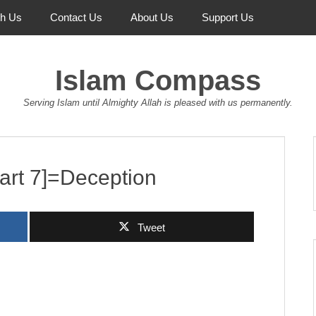
th Us
Contact Us
About Us
Support Us
Islam Compass
Serving Islam until Almighty Allah is pleased with us permanently.
art 7]=Deception
Tweet