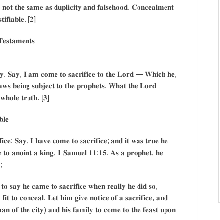
𝐭 𝐭𝐡𝐞 𝐬𝐚𝐦𝐞 𝐚𝐬 𝐝𝐮𝐩𝐥𝐢𝐜𝐢𝐭𝐲 𝐚𝐧𝐝 𝐟𝐚𝐥𝐬𝐞𝐡𝐨𝐨𝐝. 𝐂𝐨𝐧𝐜𝐞𝐚𝐥𝐦𝐞𝐧𝐭
𝐢𝐟𝐢𝐚𝐛𝐥𝐞. [𝟐]
𝐞𝐬𝐭𝐚𝐦𝐞𝐧𝐭𝐬
𝐲. 𝐒𝐚𝐲, 𝐈 𝐚𝐦 𝐜𝐨𝐦𝐞 𝐭𝐨 𝐬𝐚𝐜𝐫𝐢𝐟𝐢𝐜𝐞 𝐭𝐨 𝐭𝐡𝐞 𝐋𝐨𝐫𝐝 — 𝐖𝐡𝐢𝐜𝐡 𝐡𝐞,
𝐚𝐰𝐬 𝐛𝐞𝐢𝐧𝐠 𝐬𝐮𝐛𝐣𝐞𝐜𝐭 𝐭𝐨 𝐭𝐡𝐞 𝐩𝐫𝐨𝐩𝐡𝐞𝐭𝐬. 𝐖𝐡𝐚𝐭 𝐭𝐡𝐞 𝐋𝐨𝐫𝐝
𝐰𝐡𝐨𝐥𝐞 𝐭𝐫𝐮𝐭𝐡. [𝟑]
𝐥𝐞
𝐢𝐜𝐞: 𝐒𝐚𝐲, 𝐈 𝐡𝐚𝐯𝐞 𝐜𝐨𝐦𝐞 𝐭𝐨 𝐬𝐚𝐜𝐫𝐢𝐟𝐢𝐜𝐞; 𝐚𝐧𝐝 𝐢𝐭 𝐰𝐚𝐬 𝐭𝐫𝐮𝐞 𝐡𝐞
𝐞 𝐭𝐨 𝐚𝐧𝐨𝐢𝐧𝐭 𝐚 𝐤𝐢𝐧𝐠, 𝟏 𝐒𝐚𝐦𝐮𝐞𝐥 𝟏𝟏:𝟏𝟓. 𝐀𝐬 𝐚 𝐩𝐫𝐨𝐩𝐡𝐞𝐭, 𝐡𝐞
;
𝐡 𝐭𝐨 𝐬𝐚𝐲 𝐡𝐞 𝐜𝐚𝐦𝐞 𝐭𝐨 𝐬𝐚𝐜𝐫𝐢𝐟𝐢𝐜𝐞 𝐰𝐡𝐞𝐧 𝐫𝐞𝐚𝐥𝐥𝐲 𝐡𝐞 𝐝𝐢𝐝 𝐬𝐨,
𝐢𝐭 𝐭𝐨 𝐜𝐨𝐧𝐜𝐞𝐚𝐥. 𝐋𝐞𝐭 𝐡𝐢𝐦 𝐠𝐢𝐯𝐞 𝐧𝐨𝐭𝐢𝐜𝐞 𝐨𝐟 𝐚 𝐬𝐚𝐜𝐫𝐢𝐟𝐢𝐜𝐞, 𝐚𝐧𝐝
𝐦𝐚𝐧 𝐨𝐟 𝐭𝐡𝐞 𝐜𝐢𝐭𝐲) 𝐚𝐧𝐝 𝐡𝐢𝐬 𝐟𝐚𝐦𝐢𝐥𝐲 𝐭𝐨 𝐜𝐨𝐦𝐞 𝐭𝐨 𝐭𝐡𝐞 𝐟𝐞𝐚𝐬𝐭 𝐮𝐩𝐨𝐧