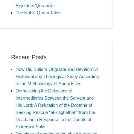
Rejectors/Quranists
The Noble Quran Tafsir
Recent Posts
How Did Sufism Originate and Develop? A
Historical and Theological Study According
to the Methodology of Sunni Islam
Demolishing the Delusions of
Intermediaries Between the Servant and
His Lord: A Refutation of the Doctrine of
Seeking Rescue “al-istighathah” from the
Dead and a Response to the Doubts of
Extremist Sufis
Ten signs of goodness for which it may be