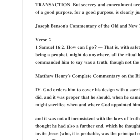
𝐓𝐑𝐀𝐍𝐒𝐀𝐂𝐓𝐈𝐎𝐍. 𝐁𝐮𝐭 𝐬𝐞𝐜𝐫𝐞𝐜𝐲 𝐚𝐧𝐝 𝐜𝐨𝐧𝐜𝐞𝐚𝐥𝐦𝐞𝐧𝐭 𝐚𝐫𝐞 𝐧𝐨
𝐨𝐟 𝐚 𝐠𝐨𝐨𝐝 𝐩𝐮𝐫𝐩𝐨𝐬𝐞, 𝐟𝐨𝐫 𝐚 𝐠𝐨𝐨𝐝 𝐩𝐮𝐫𝐩𝐨𝐬𝐞, 𝐢𝐬 𝐜𝐥𝐞𝐚𝐫𝐥𝐲 𝐣𝐮𝐬
𝐉𝐨𝐬𝐞𝐩𝐡 𝐁𝐞𝐧𝐬𝐨𝐧’𝐬 𝐂𝐨𝐦𝐦𝐞𝐧𝐭𝐚𝐫𝐲 𝐨𝐟 𝐭𝐡𝐞 𝐎𝐥𝐝 𝐚𝐧𝐝 𝐍𝐞𝐰 
𝐕𝐞𝐫𝐬𝐞 𝟐
𝟏 𝐒𝐚𝐦𝐮𝐞𝐥 𝟏𝟔:𝟐. 𝐇𝐨𝐰 𝐜𝐚𝐧 𝐈 𝐠𝐨? — 𝐓𝐡𝐚𝐭 𝐢𝐬, 𝐰𝐢𝐭𝐡 𝐬𝐚𝐟𝐞𝐭
𝐛𝐞𝐢𝐧𝐠 𝐚 𝐩𝐫𝐨𝐩𝐡𝐞𝐭, 𝐦𝐢𝐠𝐡𝐭 𝐝𝐨 𝐚𝐧𝐲𝐰𝐡𝐞𝐫𝐞, 𝐚𝐥𝐥 𝐭𝐡𝐞 𝐫𝐢𝐭𝐮𝐚𝐥 
𝐜𝐨𝐦𝐦𝐚𝐧𝐝𝐞𝐝 𝐡𝐢𝐦 𝐭𝐨 𝐬𝐚𝐲 𝐰𝐚𝐬 𝐚 𝐭𝐫𝐮𝐭𝐡, 𝐭𝐡𝐨𝐮𝐠𝐡 𝐧𝐨𝐭 𝐭𝐡𝐞 
𝐌𝐚𝐭𝐭𝐡𝐞𝐰 𝐇𝐞𝐧𝐫𝐲’𝐬 𝐂𝐨𝐦𝐩𝐥𝐞𝐭𝐞 𝐂𝐨𝐦𝐦𝐞𝐧𝐭𝐚𝐫𝐲 𝐨𝐧 𝐭𝐡𝐞 𝐁𝐢
𝐈𝐕. 𝐆𝐨𝐝 𝐨𝐫𝐝𝐞𝐫𝐬 𝐡𝐢𝐦 𝐭𝐨 𝐜𝐨𝐯𝐞𝐫 𝐡𝐢𝐬 𝐝𝐞𝐬𝐢𝐠𝐧 𝐰𝐢𝐭𝐡 𝐚 𝐬𝐚𝐜𝐫𝐢
𝐝𝐢𝐝, 𝐚𝐧𝐝 𝐢𝐭 𝐰𝐚𝐬 𝐩𝐫𝐨𝐩𝐞𝐫 𝐭𝐡𝐚𝐭 𝐡𝐞 𝐬𝐡𝐨𝐮𝐥𝐝, 𝐰𝐡𝐞𝐧 𝐡𝐞 𝐜𝐚𝐦
𝐦𝐢𝐠𝐡𝐭 𝐬𝐚𝐜𝐫𝐢𝐟𝐢𝐜𝐞 𝐰𝐡𝐞𝐧 𝐚𝐧𝐝 𝐰𝐡𝐞𝐫𝐞 𝐆𝐨𝐝 𝐚𝐩𝐩𝐨𝐢𝐧𝐭𝐞𝐝 𝐡𝐢
𝐚𝐧𝐝 𝐢𝐭 𝐰𝐚𝐬 𝐧𝐨𝐭 𝐚𝐥𝐥 𝐢𝐧𝐜𝐨𝐧𝐬𝐢𝐬𝐭𝐞𝐧𝐭 𝐰𝐢𝐭𝐡 𝐭𝐡𝐞 𝐥𝐚𝐰𝐬 𝐨𝐟 𝐭𝐫𝐮𝐭
𝐭𝐡𝐨𝐮𝐠𝐡𝐭 𝐡𝐞 𝐡𝐚𝐝 𝐚𝐥𝐬𝐨 𝐚 𝐟𝐮𝐫𝐭𝐡𝐞𝐫 𝐞𝐧𝐝, 𝐰𝐡𝐢𝐜𝐡 𝐡𝐞 𝐭𝐡𝐨𝐮𝐠𝐡𝐭 
𝐢𝐧𝐯𝐢𝐭𝐞 𝐉𝐞𝐬𝐬𝐞 (𝐰𝐡𝐨, 𝐢𝐭 𝐢𝐬 𝐩𝐫𝐨𝐛𝐚𝐛𝐥𝐞, 𝐰𝐚𝐬 𝐭𝐡𝐞 𝐩𝐫𝐢𝐧𝐜𝐢𝐩𝐚𝐥 