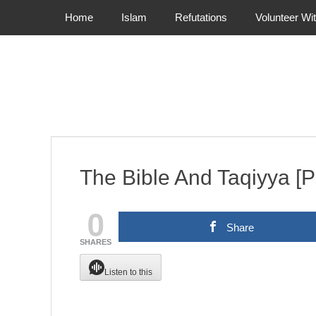
Primary Menu
Skip
Home
Islam
Refutations
Volunteer Wi
to
content
The Bible And Taqiyya [P
0
Share
SHARES
Listen to this