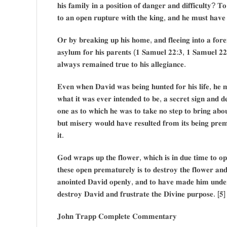
𝐡𝐢𝐬 𝐟𝐚𝐦𝐢𝐥𝐲 𝐢𝐧 𝐚 𝐩𝐨𝐬𝐢𝐭𝐢𝐨𝐧 𝐨𝐟 𝐝𝐚𝐧𝐠𝐞𝐫 𝐚𝐧𝐝 𝐝𝐢𝐟𝐟𝐢𝐜𝐮𝐥𝐭𝐲? 𝐓
𝐭𝐨 𝐚𝐧 𝐨𝐩𝐞𝐧 𝐫𝐮𝐩𝐭𝐮𝐫𝐞 𝐰𝐢𝐭𝐡 𝐭𝐡𝐞 𝐤𝐢𝐧𝐠, 𝐚𝐧𝐝 𝐡𝐞 𝐦𝐮𝐬𝐭 𝐡𝐚𝐯𝐞 𝐬𝐨
𝐎𝐫 𝐛𝐲 𝐛𝐫𝐞𝐚𝐤𝐢𝐧𝐠 𝐮𝐩 𝐡𝐢𝐬 𝐡𝐨𝐦𝐞, 𝐚𝐧𝐝 𝐟𝐥𝐞𝐞𝐢𝐧𝐠 𝐢𝐧𝐭𝐨 𝐚 𝐟𝐨𝐫𝐞
𝐚𝐬𝐲𝐥𝐮𝐦 𝐟𝐨𝐫 𝐡𝐢𝐬 𝐩𝐚𝐫𝐞𝐧𝐭𝐬 (𝟏 𝐒𝐚𝐦𝐮𝐞𝐥 𝟐𝟐:𝟑, 𝟏 𝐒𝐚𝐦𝐮𝐞𝐥 𝟐𝟐:
𝐚𝐥𝐰𝐚𝐲𝐬 𝐫𝐞𝐦𝐚𝐢𝐧𝐞𝐝 𝐭𝐫𝐮𝐞 𝐭𝐨 𝐡𝐢𝐬 𝐚𝐥𝐥𝐞𝐠𝐢𝐚𝐧𝐜𝐞.
𝐄𝐯𝐞𝐧 𝐰𝐡𝐞𝐧 𝐃𝐚𝐯𝐢𝐝 𝐰𝐚𝐬 𝐛𝐞𝐢𝐧𝐠 𝐡𝐮𝐧𝐭𝐞𝐝 𝐟𝐨𝐫 𝐡𝐢𝐬 𝐥𝐢𝐟𝐞, 𝐡𝐞 
𝐰𝐡𝐚𝐭 𝐢𝐭 𝐰𝐚𝐬 𝐞𝐯𝐞𝐫 𝐢𝐧𝐭𝐞𝐧𝐝𝐞𝐝 𝐭𝐨 𝐛𝐞, 𝐚 𝐬𝐞𝐜𝐫𝐞𝐭 𝐬𝐢𝐠𝐧 𝐚𝐧𝐝 𝐝
𝐨𝐧𝐞 𝐚𝐬 𝐭𝐨 𝐰𝐡𝐢𝐜𝐡 𝐡𝐞 𝐰𝐚𝐬 𝐭𝐨 𝐭𝐚𝐤𝐞 𝐧𝐨 𝐬𝐭𝐞𝐩 𝐭𝐨 𝐛𝐫𝐢𝐧𝐠 𝐚𝐛𝐨𝐮
𝐛𝐮𝐭 𝐦𝐢𝐬𝐞𝐫𝐲 𝐰𝐨𝐮𝐥𝐝 𝐡𝐚𝐯𝐞 𝐫𝐞𝐬𝐮𝐥𝐭𝐞𝐝 𝐟𝐫𝐨𝐦 𝐢𝐭𝐬 𝐛𝐞𝐢𝐧𝐠 𝐩𝐫
𝐢𝐭.
𝐆𝐨𝐝 𝐰𝐫𝐚𝐩𝐬 𝐮𝐩 𝐭𝐡𝐞 𝐟𝐥𝐨𝐰𝐞𝐫, 𝐰𝐡𝐢𝐜𝐡 𝐢𝐬 𝐢𝐧 𝐝𝐮𝐞 𝐭𝐢𝐦𝐞 𝐭𝐨 𝐨𝐩
𝐭𝐡𝐞𝐬𝐞 𝐨𝐩𝐞𝐧 𝐩𝐫𝐞𝐦𝐚𝐭𝐮𝐫𝐞𝐥𝐲 𝐢𝐬 𝐭𝐨 𝐝𝐞𝐬𝐭𝐫𝐨𝐲 𝐭𝐡𝐞 𝐟𝐥𝐨𝐰𝐞𝐫 𝐚𝐧𝐝
𝐚𝐧𝐨𝐢𝐧𝐭𝐞𝐝 𝐃𝐚𝐯𝐢𝐝 𝐨𝐩𝐞𝐧𝐥𝐲, 𝐚𝐧𝐝 𝐭𝐨 𝐡𝐚𝐯𝐞 𝐦𝐚𝐝𝐞 𝐡𝐢𝐦 𝐮𝐧𝐝𝐞𝐫
𝐝𝐞𝐬𝐭𝐫𝐨𝐲 𝐃𝐚𝐯𝐢𝐝 𝐚𝐧𝐝 𝐟𝐫𝐮𝐬𝐭𝐫𝐚𝐭𝐞 𝐭𝐡𝐞 𝐃𝐢𝐯𝐢𝐧𝐞 𝐩𝐮𝐫𝐩𝐨𝐬𝐞. [𝟓]
𝐉𝐨𝐡𝐧 𝐓𝐫𝐚𝐩𝐩 𝐂𝐨𝐦𝐩𝐥𝐞𝐭𝐞 𝐂𝐨𝐦𝐦𝐞𝐧𝐭𝐚𝐫𝐲