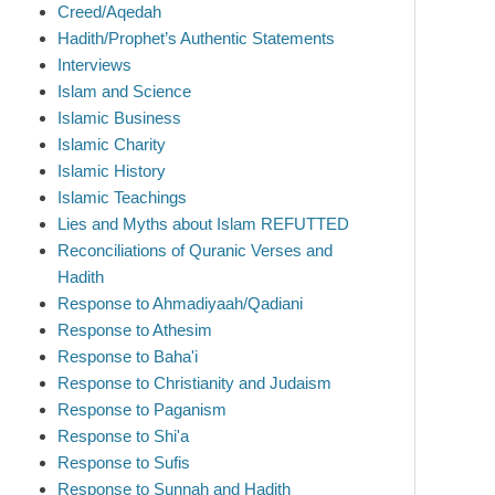
Creed/Aqedah
Hadith/Prophet’s Authentic Statements
Interviews
Islam and Science
Islamic Business
Islamic Charity
Islamic History
Islamic Teachings
Lies and Myths about Islam REFUTTED
Reconciliations of Quranic Verses and
Hadith
Response to Ahmadiyaah/Qadiani
Response to Athesim
Response to Baha'i
Response to Christianity and Judaism
Response to Paganism
Response to Shi'a
Response to Sufis
Response to Sunnah and Hadith