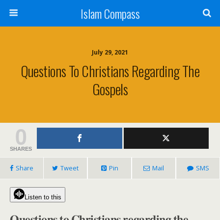
Islam Compass
July 29, 2021
Questions To Christians Regarding The
Gospels
0
SHARES
Share
Tweet
Pin
Mail
SMS
Listen to this
𝐐𝐮𝐞𝐬𝐭𝐢𝐨𝐧𝐬 𝐭𝐨 𝐂𝐡𝐫𝐢𝐬𝐭𝐢𝐚𝐧𝐬 𝐫𝐞𝐠𝐚𝐫𝐝𝐢𝐧𝐠 𝐭𝐡𝐞