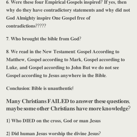
𝟔. 𝐖𝐞𝐫𝐞 𝐭𝐡𝐞𝐬𝐞 𝐟𝐨𝐮𝐫 𝐄𝐦𝐩𝐢𝐫𝐢𝐜𝐚𝐥 𝐆𝐨𝐬𝐩𝐞𝐥𝐬 𝐢𝐧𝐬𝐩𝐢𝐫𝐞𝐝? 𝐈𝐟 𝐲𝐞𝐬, 𝐭𝐡𝐞𝐧
𝐰𝐡𝐲 𝐝𝐨 𝐭𝐡𝐞𝐲 𝐡𝐚𝐯𝐞 𝐜𝐨𝐧𝐭𝐫𝐚𝐝𝐢𝐜𝐭𝐨𝐫𝐲 𝐬𝐭𝐚𝐭𝐞𝐦𝐞𝐧𝐭𝐬 𝐚𝐧𝐝 𝐰𝐡𝐲 𝐝𝐢𝐝 𝐧𝐨𝐭
𝐆𝐨𝐝 𝐀𝐥𝐦𝐢𝐠𝐡𝐭𝐲 𝐢𝐧𝐬𝐩𝐢𝐫𝐞 𝐎𝐧𝐞 𝐆𝐨𝐬𝐩𝐞𝐥 𝐟𝐫𝐞𝐞 𝐨𝐟
𝐜𝐨𝐧𝐭𝐫𝐚𝐝𝐢𝐜𝐭𝐢𝐨𝐧𝐬?????
𝟕. 𝐖𝐡𝐨 𝐛𝐫𝐨𝐮𝐠𝐡𝐭 𝐭𝐡𝐞 𝐛𝐢𝐛𝐥𝐞 𝐟𝐫𝐨𝐦 𝐆𝐨𝐝?
𝟖. 𝐖𝐞 𝐫𝐞𝐚𝐝 𝐢𝐧 𝐭𝐡𝐞 𝐍𝐞𝐰 𝐓𝐞𝐬𝐭𝐚𝐦𝐞𝐧𝐭: 𝐆𝐨𝐬𝐩𝐞𝐥 𝐀𝐜𝐜𝐨𝐫𝐝𝐢𝐧𝐠 𝐭𝐨
𝐌𝐚𝐭𝐭𝐡𝐞𝐰, 𝐆𝐨𝐬𝐩𝐞𝐥 𝐚𝐜𝐜𝐨𝐫𝐝𝐢𝐧𝐠 𝐭𝐨 𝐌𝐚𝐫𝐤, 𝐆𝐨𝐬𝐩𝐞𝐥 𝐚𝐜𝐜𝐨𝐫𝐝𝐢𝐧𝐠 𝐭𝐨
𝐋𝐮𝐤𝐞, 𝐚𝐧𝐝 𝐆𝐨𝐬𝐩𝐞𝐥 𝐚𝐜𝐜𝐨𝐫𝐝𝐢𝐧𝐠 𝐭𝐨 𝐉𝐨𝐡𝐧 𝐁𝐮𝐭 𝐰𝐞 𝐝𝐨 𝐧𝐨𝐭 𝐬𝐞𝐞
𝐆𝐨𝐬𝐩𝐞𝐥 𝐚𝐜𝐜𝐨𝐫𝐝𝐢𝐧𝐠 𝐭𝐨 𝐉𝐞𝐬𝐮𝐬 𝐚𝐧𝐲𝐰𝐡𝐞𝐫𝐞 𝐢𝐧 𝐭𝐡𝐞 𝐁𝐢𝐛𝐥𝐞.
𝐂𝐨𝐧𝐜𝐥𝐮𝐬𝐢𝐨𝐧: 𝐁𝐢𝐛𝐥𝐞 𝐢𝐬 𝐮𝐧𝐚𝐮𝐭𝐡𝐞𝐧𝐭𝐢𝐜!
𝐌𝐚𝐧𝐲 𝐂𝐡𝐫𝐢𝐬𝐭𝐢𝐚𝐧𝐬 𝐅𝐀𝐈𝐋𝐄𝐃 𝐭𝐨 𝐚𝐧𝐬𝐰𝐞𝐫 𝐭𝐡𝐞𝐬𝐞 𝐪𝐮𝐞𝐬𝐭𝐢𝐨𝐧𝐬,
𝐦𝐚𝐲𝐛𝐞 𝐬𝐨𝐦𝐞 𝐨𝐭𝐡𝐞𝐫 𝐂𝐡𝐫𝐢𝐬𝐭𝐢𝐚𝐧𝐬 𝐡𝐚𝐯𝐞 𝐦𝐨𝐫𝐞 𝐤𝐧𝐨𝐰𝐥𝐞𝐝𝐠𝐞?
𝟏) 𝐖𝐡𝐨 𝐃𝐈𝐄𝐃 𝐨𝐧 𝐭𝐡𝐞 𝐜𝐫𝐨𝐬𝐬, 𝐆𝐨𝐝 𝐨𝐫 𝐦𝐚𝐧 𝐉𝐞𝐬𝐮𝐬
𝟐) 𝐃𝐢𝐝 𝐡𝐮𝐦𝐚𝐧 𝐉𝐞𝐬𝐮𝐬 𝐰𝐨𝐫𝐬𝐡𝐢𝐩 𝐭𝐡𝐞 𝐝𝐢𝐯𝐢𝐧𝐞 𝐉𝐞𝐬𝐮𝐬?