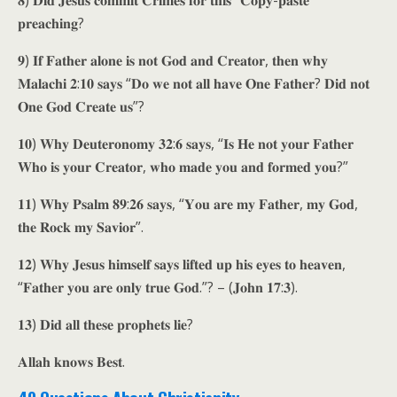
𝟖) 𝐃𝐢𝐝 𝐉𝐞𝐬𝐮𝐬 𝐜𝐨𝐦𝐦𝐢𝐭 𝐂𝐫𝐢𝐦𝐞𝐬 𝐟𝐨𝐫 𝐭𝐡𝐢𝐬 “𝐂𝐨𝐩𝐲-𝐩𝐚𝐬𝐭𝐞”
𝐩𝐫𝐞𝐚𝐜𝐡𝐢𝐧𝐠?
𝟗) 𝐈𝐟 𝐅𝐚𝐭𝐡𝐞𝐫 𝐚𝐥𝐨𝐧𝐞 𝐢𝐬 𝐧𝐨𝐭 𝐆𝐨𝐝 𝐚𝐧𝐝 𝐂𝐫𝐞𝐚𝐭𝐨𝐫, 𝐭𝐡𝐞𝐧 𝐰𝐡𝐲
𝐌𝐚𝐥𝐚𝐜𝐡𝐢 𝟐:𝟏𝟎 𝐬𝐚𝐲𝐬 “𝐃𝐨 𝐰𝐞 𝐧𝐨𝐭 𝐚𝐥𝐥 𝐡𝐚𝐯𝐞 𝐎𝐧𝐞 𝐅𝐚𝐭𝐡𝐞𝐫? 𝐃𝐢𝐝 𝐧𝐨𝐭
𝐎𝐧𝐞 𝐆𝐨𝐝 𝐂𝐫𝐞𝐚𝐭𝐞 𝐮𝐬”?
𝟏𝟎) 𝐖𝐡𝐲 𝐃𝐞𝐮𝐭𝐞𝐫𝐨𝐧𝐨𝐦𝐲 𝟑𝟐:𝟔 𝐬𝐚𝐲𝐬, “𝐈𝐬 𝐇𝐞 𝐧𝐨𝐭 𝐲𝐨𝐮𝐫 𝐅𝐚𝐭𝐡𝐞𝐫
𝐖𝐡𝐨 𝐢𝐬 𝐲𝐨𝐮𝐫 𝐂𝐫𝐞𝐚𝐭𝐨𝐫, 𝐰𝐡𝐨 𝐦𝐚𝐝𝐞 𝐲𝐨𝐮 𝐚𝐧𝐝 𝐟𝐨𝐫𝐦𝐞𝐝 𝐲𝐨𝐮?”
𝟏𝟏) 𝐖𝐡𝐲 𝐏𝐬𝐚𝐥𝐦 𝟖𝟗:𝟐𝟔 𝐬𝐚𝐲𝐬, “𝐘𝐨𝐮 𝐚𝐫𝐞 𝐦𝐲 𝐅𝐚𝐭𝐡𝐞𝐫, 𝐦𝐲 𝐆𝐨𝐝,
𝐭𝐡𝐞 𝐑𝐨𝐜𝐤 𝐦𝐲 𝐒𝐚𝐯𝐢𝐨𝐫”.
𝟏𝟐) 𝐖𝐡𝐲 𝐉𝐞𝐬𝐮𝐬 𝐡𝐢𝐦𝐬𝐞𝐥𝐟 𝐬𝐚𝐲𝐬 𝐥𝐢𝐟𝐭𝐞𝐝 𝐮𝐩 𝐡𝐢𝐬 𝐞𝐲𝐞𝐬 𝐭𝐨 𝐡𝐞𝐚𝐯𝐞𝐧,
“𝐅𝐚𝐭𝐡𝐞𝐫 𝐲𝐨𝐮 𝐚𝐫𝐞 𝐨𝐧𝐥𝐲 𝐭𝐫𝐮𝐞 𝐆𝐨𝐝.”? – (𝐉𝐨𝐡𝐧 𝟏𝟕:𝟑).
𝟏𝟑) 𝐃𝐢𝐝 𝐚𝐥𝐥 𝐭𝐡𝐞𝐬𝐞 𝐩𝐫𝐨𝐩𝐡𝐞𝐭𝐬 𝐥𝐢𝐞?
𝐀𝐥𝐥𝐚𝐡 𝐤𝐧𝐨𝐰𝐬 𝐁𝐞𝐬𝐭.