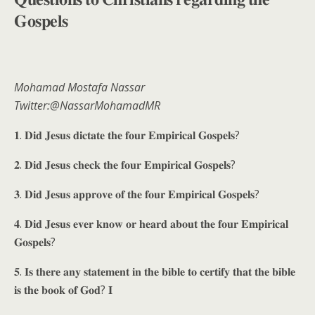
𝐆𝐨𝐬𝐩𝐞𝐥𝐬
Mohamad Mostafa Nassar
Twitter:@NassarMohamadMR
𝟏. 𝐃𝐢𝐝 𝐉𝐞𝐬𝐮𝐬 𝐝𝐢𝐜𝐭𝐚𝐭𝐞 𝐭𝐡𝐞 𝐟𝐨𝐮𝐫 𝐄𝐦𝐩𝐢𝐫𝐢𝐜𝐚𝐥 𝐆𝐨𝐬𝐩𝐞𝐥𝐬?
𝟐. 𝐃𝐢𝐝 𝐉𝐞𝐬𝐮𝐬 𝐜𝐡𝐞𝐜𝐤 𝐭𝐡𝐞 𝐟𝐨𝐮𝐫 𝐄𝐦𝐩𝐢𝐫𝐢𝐜𝐚𝐥 𝐆𝐨𝐬𝐩𝐞𝐥𝐬?
𝟑. 𝐃𝐢𝐝 𝐉𝐞𝐬𝐮𝐬 𝐚𝐩𝐩𝐫𝐨𝐯𝐞 𝐨𝐟 𝐭𝐡𝐞 𝐟𝐨𝐮𝐫 𝐄𝐦𝐩𝐢𝐫𝐢𝐜𝐚𝐥 𝐆𝐨𝐬𝐩𝐞𝐥𝐬?
𝟒. 𝐃𝐢𝐝 𝐉𝐞𝐬𝐮𝐬 𝐞𝐯𝐞𝐫 𝐤𝐧𝐨𝐰 𝐨𝐫 𝐡𝐞𝐚𝐫𝐝 𝐚𝐛𝐨𝐮𝐭 𝐭𝐡𝐞 𝐟𝐨𝐮𝐫 𝐄𝐦𝐩𝐢𝐫𝐢𝐜𝐚𝐥
𝐆𝐨𝐬𝐩𝐞𝐥𝐬?
𝟓. 𝐈𝐬 𝐭𝐡𝐞𝐫𝐞 𝐚𝐧𝐲 𝐬𝐭𝐚𝐭𝐞𝐦𝐞𝐧𝐭 𝐢𝐧 𝐭𝐡𝐞 𝐛𝐢𝐛𝐥𝐞 𝐭𝐨 𝐜𝐞𝐫𝐭𝐢𝐟𝐲 𝐭𝐡𝐚𝐭 𝐭𝐡𝐞 𝐛𝐢𝐛𝐥𝐞
𝐢𝐬 𝐭𝐡𝐞 𝐛𝐨𝐨𝐤 𝐨𝐟 𝐆𝐨𝐝? 𝐈