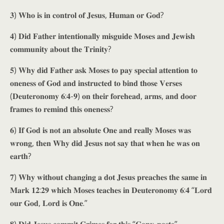
𝟑) 𝐖𝐡𝐨 𝐢𝐬 𝐢𝐧 𝐜𝐨𝐧𝐭𝐫𝐨𝐥 𝐨𝐟 𝐉𝐞𝐬𝐮𝐬, 𝐇𝐮𝐦𝐚𝐧 𝐨𝐫 𝐆𝐨𝐝?
𝟒) 𝐃𝐢𝐝 𝐅𝐚𝐭𝐡𝐞𝐫 𝐢𝐧𝐭𝐞𝐧𝐭𝐢𝐨𝐧𝐚𝐥𝐥𝐲 𝐦𝐢𝐬𝐠𝐮𝐢𝐝𝐞 𝐌𝐨𝐬𝐞𝐬 𝐚𝐧𝐝 𝐉𝐞𝐰𝐢𝐬𝐡
𝐜𝐨𝐦𝐦𝐮𝐧𝐢𝐭𝐲 𝐚𝐛𝐨𝐮𝐭 𝐭𝐡𝐞 𝐓𝐫𝐢𝐧𝐢𝐭𝐲?
𝟓) 𝐖𝐡𝐲 𝐝𝐢𝐝 𝐅𝐚𝐭𝐡𝐞𝐫 𝐚𝐬𝐤 𝐌𝐨𝐬𝐞𝐬 𝐭𝐨 𝐩𝐚𝐲 𝐬𝐩𝐞𝐜𝐢𝐚𝐥 𝐚𝐭𝐭𝐞𝐧𝐭𝐢𝐨𝐧 𝐭𝐨
𝐨𝐧𝐞𝐧𝐞𝐬𝐬 𝐨𝐟 𝐆𝐨𝐝 𝐚𝐧𝐝 𝐢𝐧𝐬𝐭𝐫𝐮𝐜𝐭𝐞𝐝 𝐭𝐨 𝐛𝐢𝐧𝐝 𝐭𝐡𝐨𝐬𝐞 𝐕𝐞𝐫𝐬𝐞𝐬
(𝐃𝐞𝐮𝐭𝐞𝐫𝐨𝐧𝐨𝐦𝐲 𝟔:𝟒-𝟗) 𝐨𝐧 𝐭𝐡𝐞𝐢𝐫 𝐟𝐨𝐫𝐞𝐡𝐞𝐚𝐝, 𝐚𝐫𝐦𝐬, 𝐚𝐧𝐝 𝐝𝐨𝐨𝐫
𝐟𝐫𝐚𝐦𝐞𝐬 𝐭𝐨 𝐫𝐞𝐦𝐢𝐧𝐝 𝐭𝐡𝐢𝐬 𝐨𝐧𝐞𝐧𝐞𝐬𝐬?
𝟔) 𝐈𝐟 𝐆𝐨𝐝 𝐢𝐬 𝐧𝐨𝐭 𝐚𝐧 𝐚𝐛𝐬𝐨𝐥𝐮𝐭𝐞 𝐎𝐧𝐞 𝐚𝐧𝐝 𝐫𝐞𝐚𝐥𝐥𝐲 𝐌𝐨𝐬𝐞𝐬 𝐰𝐚𝐬
𝐰𝐫𝐨𝐧𝐠, 𝐭𝐡𝐞𝐧 𝐖𝐡𝐲 𝐝𝐢𝐝 𝐉𝐞𝐬𝐮𝐬 𝐧𝐨𝐭 𝐬𝐚𝐲 𝐭𝐡𝐚𝐭 𝐰𝐡𝐞𝐧 𝐡𝐞 𝐰𝐚𝐬 𝐨𝐧
𝐞𝐚𝐫𝐭𝐡?
𝟕) 𝐖𝐡𝐲 𝐰𝐢𝐭𝐡𝐨𝐮𝐭 𝐜𝐡𝐚𝐧𝐠𝐢𝐧𝐠 𝐚 𝐝𝐨𝐭 𝐉𝐞𝐬𝐮𝐬 𝐩𝐫𝐞𝐚𝐜𝐡𝐞𝐬 𝐭𝐡𝐞 𝐬𝐚𝐦𝐞 𝐢𝐧
𝐌𝐚𝐫𝐤 𝟏𝟐:𝟐𝟗 𝐰𝐡𝐢𝐜𝐡 𝐌𝐨𝐬𝐞𝐬 𝐭𝐞𝐚𝐜𝐡𝐞𝐬 𝐢𝐧 𝐃𝐞𝐮𝐭𝐞𝐫𝐨𝐧𝐨𝐦𝐲 𝟔:𝟒 “𝐋𝐨𝐫𝐝
𝐨𝐮𝐫 𝐆𝐨𝐝, 𝐋𝐨𝐫𝐝 𝐢𝐬 𝐎𝐧𝐞.”