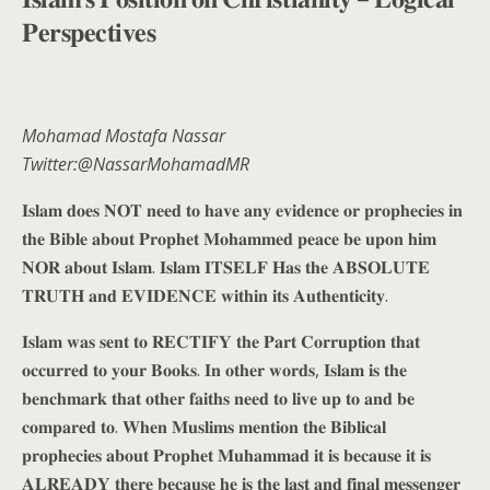
𝐏𝐞𝐫𝐬𝐩𝐞𝐜𝐭𝐢𝐯𝐞𝐬
Mohamad Mostafa Nassar
Twitter:@NassarMohamadMR
𝐈𝐬𝐥𝐚𝐦 𝐝𝐨𝐞𝐬 𝐍𝐎𝐓 𝐧𝐞𝐞𝐝 𝐭𝐨 𝐡𝐚𝐯𝐞 𝐚𝐧𝐲 𝐞𝐯𝐢𝐝𝐞𝐧𝐜𝐞 𝐨𝐫 𝐩𝐫𝐨𝐩𝐡𝐞𝐜𝐢𝐞𝐬 𝐢𝐧
𝐭𝐡𝐞 𝐁𝐢𝐛𝐥𝐞 𝐚𝐛𝐨𝐮𝐭 𝐏𝐫𝐨𝐩𝐡𝐞𝐭 𝐌𝐨𝐡𝐚𝐦𝐦𝐞𝐝 𝐩𝐞𝐚𝐜𝐞 𝐛𝐞 𝐮𝐩𝐨𝐧 𝐡𝐢𝐦
𝐍𝐎𝐑 𝐚𝐛𝐨𝐮𝐭 𝐈𝐬𝐥𝐚𝐦. 𝐈𝐬𝐥𝐚𝐦 𝐈𝐓𝐒𝐄𝐋𝐅 𝐇𝐚𝐬 𝐭𝐡𝐞 𝐀𝐁𝐒𝐎𝐋𝐔𝐓𝐄
𝐓𝐑𝐔𝐓𝐇 𝐚𝐧𝐝 𝐄𝐕𝐈𝐃𝐄𝐍𝐂𝐄 𝐰𝐢𝐭𝐡𝐢𝐧 𝐢𝐭𝐬 𝐀𝐮𝐭𝐡𝐞𝐧𝐭𝐢𝐜𝐢𝐭𝐲.
𝐈𝐬𝐥𝐚𝐦 𝐰𝐚𝐬 𝐬𝐞𝐧𝐭 𝐭𝐨 𝐑𝐄𝐂𝐓𝐈𝐅𝐘 𝐭𝐡𝐞 𝐏𝐚𝐫𝐭 𝐂𝐨𝐫𝐫𝐮𝐩𝐭𝐢𝐨𝐧 𝐭𝐡𝐚𝐭
𝐨𝐜𝐜𝐮𝐫𝐫𝐞𝐝 𝐭𝐨 𝐲𝐨𝐮𝐫 𝐁𝐨𝐨𝐤𝐬. 𝐈𝐧 𝐨𝐭𝐡𝐞𝐫 𝐰𝐨𝐫𝐝𝐬, 𝐈𝐬𝐥𝐚𝐦 𝐢𝐬 𝐭𝐡𝐞
𝐛𝐞𝐧𝐜𝐡𝐦𝐚𝐫𝐤 𝐭𝐡𝐚𝐭 𝐨𝐭𝐡𝐞𝐫 𝐟𝐚𝐢𝐭𝐡𝐬 𝐧𝐞𝐞𝐝 𝐭𝐨 𝐥𝐢𝐯𝐞 𝐮𝐩 𝐭𝐨 𝐚𝐧𝐝 𝐛𝐞
𝐜𝐨𝐦𝐩𝐚𝐫𝐞𝐝 𝐭𝐨. 𝐖𝐡𝐞𝐧 𝐌𝐮𝐬𝐥𝐢𝐦𝐬 𝐦𝐞𝐧𝐭𝐢𝐨𝐧 𝐭𝐡𝐞 𝐁𝐢𝐛𝐥𝐢𝐜𝐚𝐥
𝐩𝐫𝐨𝐩𝐡𝐞𝐜𝐢𝐞𝐬 𝐚𝐛𝐨𝐮𝐭 𝐏𝐫𝐨𝐩𝐡𝐞𝐭 𝐌𝐮𝐡𝐚𝐦𝐦𝐚𝐝 𝐢𝐭 𝐢𝐬 𝐛𝐞𝐜𝐚𝐮𝐬𝐞 𝐢𝐭 𝐢𝐬
𝐀𝐋𝐑𝐄𝐀𝐃𝐘 𝐭𝐡𝐞𝐫𝐞 𝐛𝐞𝐜𝐚𝐮𝐬𝐞 𝐡𝐞 𝐢𝐬 𝐭𝐡𝐞 𝐥𝐚𝐬𝐭 𝐚𝐧𝐝 𝐟𝐢𝐧𝐚𝐥 𝐦𝐞𝐬𝐬𝐞𝐧𝐠𝐞𝐫