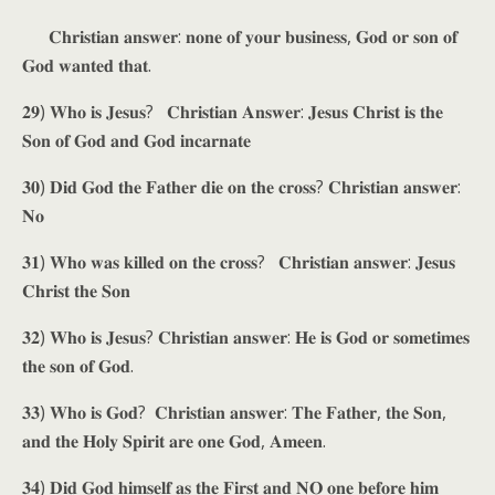
𝐂𝐡𝐫𝐢𝐬𝐭𝐢𝐚𝐧 𝐚𝐧𝐬𝐰𝐞𝐫: 𝐧𝐨𝐧𝐞 𝐨𝐟 𝐲𝐨𝐮𝐫 𝐛𝐮𝐬𝐢𝐧𝐞𝐬𝐬, 𝐆𝐨𝐝 𝐨𝐫 𝐬𝐨𝐧 𝐨𝐟
𝐆𝐨𝐝 𝐰𝐚𝐧𝐭𝐞𝐝 𝐭𝐡𝐚𝐭.
𝟐𝟗) 𝐖𝐡𝐨 𝐢𝐬 𝐉𝐞𝐬𝐮𝐬? 𝐂𝐡𝐫𝐢𝐬𝐭𝐢𝐚𝐧 𝐀𝐧𝐬𝐰𝐞𝐫: 𝐉𝐞𝐬𝐮𝐬 𝐂𝐡𝐫𝐢𝐬𝐭 𝐢𝐬 𝐭𝐡𝐞
𝐒𝐨𝐧 𝐨𝐟 𝐆𝐨𝐝 𝐚𝐧𝐝 𝐆𝐨𝐝 𝐢𝐧𝐜𝐚𝐫𝐧𝐚𝐭𝐞
𝟑𝟎) 𝐃𝐢𝐝 𝐆𝐨𝐝 𝐭𝐡𝐞 𝐅𝐚𝐭𝐡𝐞𝐫 𝐝𝐢𝐞 𝐨𝐧 𝐭𝐡𝐞 𝐜𝐫𝐨𝐬𝐬? 𝐂𝐡𝐫𝐢𝐬𝐭𝐢𝐚𝐧 𝐚𝐧𝐬𝐰𝐞𝐫:
𝐍𝐨
𝟑𝟏) 𝐖𝐡𝐨 𝐰𝐚𝐬 𝐤𝐢𝐥𝐥𝐞𝐝 𝐨𝐧 𝐭𝐡𝐞 𝐜𝐫𝐨𝐬𝐬? 𝐂𝐡𝐫𝐢𝐬𝐭𝐢𝐚𝐧 𝐚𝐧𝐬𝐰𝐞𝐫: 𝐉𝐞𝐬𝐮𝐬
𝐂𝐡𝐫𝐢𝐬𝐭 𝐭𝐡𝐞 𝐒𝐨𝐧
𝟑𝟐) 𝐖𝐡𝐨 𝐢𝐬 𝐉𝐞𝐬𝐮𝐬? 𝐂𝐡𝐫𝐢𝐬𝐭𝐢𝐚𝐧 𝐚𝐧𝐬𝐰𝐞𝐫: 𝐇𝐞 𝐢𝐬 𝐆𝐨𝐝 𝐨𝐫 𝐬𝐨𝐦𝐞𝐭𝐢𝐦𝐞𝐬
𝐭𝐡𝐞 𝐬𝐨𝐧 𝐨𝐟 𝐆𝐨𝐝.
𝟑𝟑) 𝐖𝐡𝐨 𝐢𝐬 𝐆𝐨𝐝? 𝐂𝐡𝐫𝐢𝐬𝐭𝐢𝐚𝐧 𝐚𝐧𝐬𝐰𝐞𝐫: 𝐓𝐡𝐞 𝐅𝐚𝐭𝐡𝐞𝐫, 𝐭𝐡𝐞 𝐒𝐨𝐧,
𝐚𝐧𝐝 𝐭𝐡𝐞 𝐇𝐨𝐥𝐲 𝐒𝐩𝐢𝐫𝐢𝐭 𝐚𝐫𝐞 𝐨𝐧𝐞 𝐆𝐨𝐝, 𝐀𝐦𝐞𝐞𝐧.
𝟑𝟒) 𝐃𝐢𝐝 𝐆𝐨𝐝 𝐡𝐢𝐦𝐬𝐞𝐥𝐟 𝐚𝐬 𝐭𝐡𝐞 𝐅𝐢𝐫𝐬𝐭 𝐚𝐧𝐝 𝐍𝐎 𝐨𝐧𝐞 𝐛𝐞𝐟𝐨𝐫𝐞 𝐡𝐢𝐦