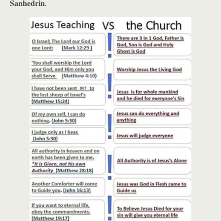
𝐒𝐚𝐧𝐡𝐞𝐝𝐫𝐢𝐧.