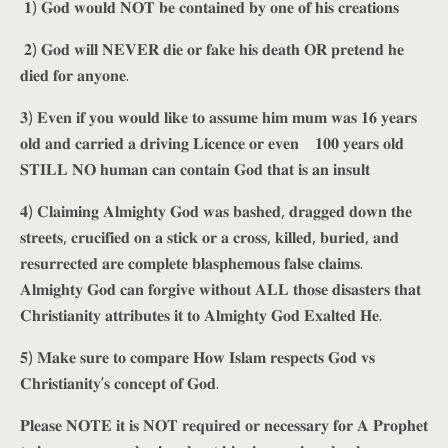
𝟏) 𝐆𝐨𝐝 𝐰𝐨𝐮𝐥𝐝 𝐍𝐎𝐓 𝐛𝐞 𝐜𝐨𝐧𝐭𝐚𝐢𝐧𝐞𝐝 𝐛𝐲 𝐨𝐧𝐞 𝐨𝐟 𝐡𝐢𝐬 𝐜𝐫𝐞𝐚𝐭𝐢𝐨𝐧𝐬
𝟐) 𝐆𝐨𝐝 𝐰𝐢𝐥𝐥 𝐍𝐄𝐕𝐄𝐑 𝐝𝐢𝐞 𝐨𝐫 𝐟𝐚𝐤𝐞 𝐡𝐢𝐬 𝐝𝐞𝐚𝐭𝐡 𝐎𝐑 𝐩𝐫𝐞𝐭𝐞𝐧𝐝 𝐡𝐞
𝐝𝐢𝐞𝐝 𝐟𝐨𝐫 𝐚𝐧𝐲𝐨𝐧𝐞.
𝟑) 𝐄𝐯𝐞𝐧 𝐢𝐟 𝐲𝐨𝐮 𝐰𝐨𝐮𝐥𝐝 𝐥𝐢𝐤𝐞 𝐭𝐨 𝐚𝐬𝐬𝐮𝐦𝐞 𝐡𝐢𝐦 𝐦𝐮𝐦 𝐰𝐚𝐬 𝟏𝟔 𝐲𝐞𝐚𝐫𝐬
𝐨𝐥𝐝 𝐚𝐧𝐝 𝐜𝐚𝐫𝐫𝐢𝐞𝐝 𝐚 𝐝𝐫𝐢𝐯𝐢𝐧𝐠 𝐋𝐢𝐜𝐞𝐧𝐜𝐞 𝐨𝐫 𝐞𝐯𝐞𝐧 𝟏𝟎𝟎 𝐲𝐞𝐚𝐫𝐬 𝐨𝐥𝐝
𝐒𝐓𝐈𝐋𝐋 𝐍𝐎 𝐡𝐮𝐦𝐚𝐧 𝐜𝐚𝐧 𝐜𝐨𝐧𝐭𝐚𝐢𝐧 𝐆𝐨𝐝 𝐭𝐡𝐚𝐭 𝐢𝐬 𝐚𝐧 𝐢𝐧𝐬𝐮𝐥𝐭
𝟒) 𝐂𝐥𝐚𝐢𝐦𝐢𝐧𝐠 𝐀𝐥𝐦𝐢𝐠𝐡𝐭𝐲 𝐆𝐨𝐝 𝐰𝐚𝐬 𝐛𝐚𝐬𝐡𝐞𝐝, 𝐝𝐫𝐚𝐠𝐠𝐞𝐝 𝐝𝐨𝐰𝐧 𝐭𝐡𝐞
𝐬𝐭𝐫𝐞𝐞𝐭𝐬, 𝐜𝐫𝐮𝐜𝐢𝐟𝐢𝐞𝐝 𝐨𝐧 𝐚 𝐬𝐭𝐢𝐜𝐤 𝐨𝐫 𝐚 𝐜𝐫𝐨𝐬𝐬, 𝐤𝐢𝐥𝐥𝐞𝐝, 𝐛𝐮𝐫𝐢𝐞𝐝, 𝐚𝐧𝐝
𝐫𝐞𝐬𝐮𝐫𝐫𝐞𝐜𝐭𝐞𝐝 𝐚𝐫𝐞 𝐜𝐨𝐦𝐩𝐥𝐞𝐭𝐞 𝐛𝐥𝐚𝐬𝐩𝐡𝐞𝐦𝐨𝐮𝐬 𝐟𝐚𝐥𝐬𝐞 𝐜𝐥𝐚𝐢𝐦𝐬.
𝐀𝐥𝐦𝐢𝐠𝐡𝐭𝐲 𝐆𝐨𝐝 𝐜𝐚𝐧 𝐟𝐨𝐫𝐠𝐢𝐯𝐞 𝐰𝐢𝐭𝐡𝐨𝐮𝐭 𝐀𝐋𝐋 𝐭𝐡𝐨𝐬𝐞 𝐝𝐢𝐬𝐚𝐬𝐭𝐞𝐫𝐬 𝐭𝐡𝐚𝐭
𝐂𝐡𝐫𝐢𝐬𝐭𝐢𝐚𝐧𝐢𝐭𝐲 𝐚𝐭𝐭𝐫𝐢𝐛𝐮𝐭𝐞𝐬 𝐢𝐭 𝐭𝐨 𝐀𝐥𝐦𝐢𝐠𝐡𝐭𝐲 𝐆𝐨𝐝 𝐄𝐱𝐚𝐥𝐭𝐞𝐝 𝐇𝐞.
𝟓) 𝐌𝐚𝐤𝐞 𝐬𝐮𝐫𝐞 𝐭𝐨 𝐜𝐨𝐦𝐩𝐚𝐫𝐞 𝐇𝐨𝐰 𝐈𝐬𝐥𝐚𝐦 𝐫𝐞𝐬𝐩𝐞𝐜𝐭𝐬 𝐆𝐨𝐝 𝐯𝐬
𝐂𝐡𝐫𝐢𝐬𝐭𝐢𝐚𝐧𝐢𝐭𝐲’𝐬 𝐜𝐨𝐧𝐜𝐞𝐩𝐭 𝐨𝐟 𝐆𝐨𝐝.
𝐏𝐥𝐞𝐚𝐬𝐞 𝐍𝐎𝐓𝐄 𝐢𝐭 𝐢𝐬 𝐍𝐎𝐓 𝐫𝐞𝐪𝐮𝐢𝐫𝐞𝐝 𝐨𝐫 𝐧𝐞𝐜𝐞𝐬𝐬𝐚𝐫𝐲 𝐟𝐨𝐫 𝐀 𝐏𝐫𝐨𝐩𝐡𝐞𝐭