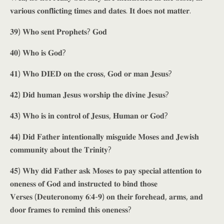
𝐯𝐚𝐫𝐢𝐨𝐮𝐬 𝐜𝐨𝐧𝐟𝐥𝐢𝐜𝐭𝐢𝐧𝐠 𝐭𝐢𝐦𝐞𝐬 𝐚𝐧𝐝 𝐝𝐚𝐭𝐞𝐬. 𝐈𝐭 𝐝𝐨𝐞𝐬 𝐧𝐨𝐭 𝐦𝐚𝐭𝐭𝐞𝐫.
𝟑𝟗) 𝐖𝐡𝐨 𝐬𝐞𝐧𝐭 𝐏𝐫𝐨𝐩𝐡𝐞𝐭𝐬? 𝐆𝐨𝐝
𝟒𝟎) 𝐖𝐡𝐨 𝐢𝐬 𝐆𝐨𝐝?
𝟒𝟏) 𝐖𝐡𝐨 𝐃𝐈𝐄𝐃 𝐨𝐧 𝐭𝐡𝐞 𝐜𝐫𝐨𝐬𝐬, 𝐆𝐨𝐝 𝐨𝐫 𝐦𝐚𝐧 𝐉𝐞𝐬𝐮𝐬?
𝟒𝟐) 𝐃𝐢𝐝 𝐡𝐮𝐦𝐚𝐧 𝐉𝐞𝐬𝐮𝐬 𝐰𝐨𝐫𝐬𝐡𝐢𝐩 𝐭𝐡𝐞 𝐝𝐢𝐯𝐢𝐧𝐞 𝐉𝐞𝐬𝐮𝐬?
𝟒𝟑) 𝐖𝐡𝐨 𝐢𝐬 𝐢𝐧 𝐜𝐨𝐧𝐭𝐫𝐨𝐥 𝐨𝐟 𝐉𝐞𝐬𝐮𝐬, 𝐇𝐮𝐦𝐚𝐧 𝐨𝐫 𝐆𝐨𝐝?
𝟒𝟒) 𝐃𝐢𝐝 𝐅𝐚𝐭𝐡𝐞𝐫 𝐢𝐧𝐭𝐞𝐧𝐭𝐢𝐨𝐧𝐚𝐥𝐥𝐲 𝐦𝐢𝐬𝐠𝐮𝐢𝐝𝐞 𝐌𝐨𝐬𝐞𝐬 𝐚𝐧𝐝 𝐉𝐞𝐰𝐢𝐬𝐡
𝐜𝐨𝐦𝐦𝐮𝐧𝐢𝐭𝐲 𝐚𝐛𝐨𝐮𝐭 𝐭𝐡𝐞 𝐓𝐫𝐢𝐧𝐢𝐭𝐲?
𝟒𝟓) 𝐖𝐡𝐲 𝐝𝐢𝐝 𝐅𝐚𝐭𝐡𝐞𝐫 𝐚𝐬𝐤 𝐌𝐨𝐬𝐞𝐬 𝐭𝐨 𝐩𝐚𝐲 𝐬𝐩𝐞𝐜𝐢𝐚𝐥 𝐚𝐭𝐭𝐞𝐧𝐭𝐢𝐨𝐧 𝐭𝐨
𝐨𝐧𝐞𝐧𝐞𝐬𝐬 𝐨𝐟 𝐆𝐨𝐝 𝐚𝐧𝐝 𝐢𝐧𝐬𝐭𝐫𝐮𝐜𝐭𝐞𝐝 𝐭𝐨 𝐛𝐢𝐧𝐝 𝐭𝐡𝐨𝐬𝐞
𝐕𝐞𝐫𝐬𝐞𝐬 (𝐃𝐞𝐮𝐭𝐞𝐫𝐨𝐧𝐨𝐦𝐲 𝟔:𝟒-𝟗) 𝐨𝐧 𝐭𝐡𝐞𝐢𝐫 𝐟𝐨𝐫𝐞𝐡𝐞𝐚𝐝, 𝐚𝐫𝐦𝐬, 𝐚𝐧𝐝
𝐝𝐨𝐨𝐫 𝐟𝐫𝐚𝐦𝐞𝐬 𝐭𝐨 𝐫𝐞𝐦𝐢𝐧𝐝 𝐭𝐡𝐢𝐬 𝐨𝐧𝐞𝐧𝐞𝐬𝐬?