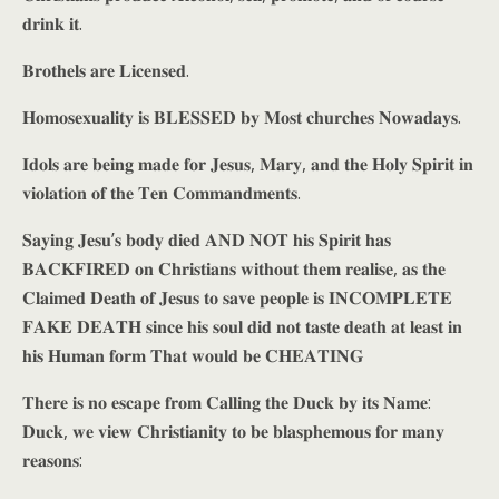
𝐝𝐫𝐢𝐧𝐤 𝐢𝐭.
𝐁𝐫𝐨𝐭𝐡𝐞𝐥𝐬 𝐚𝐫𝐞 𝐋𝐢𝐜𝐞𝐧𝐬𝐞𝐝.
𝐇𝐨𝐦𝐨𝐬𝐞𝐱𝐮𝐚𝐥𝐢𝐭𝐲 𝐢𝐬 𝐁𝐋𝐄𝐒𝐒𝐄𝐃 𝐛𝐲 𝐌𝐨𝐬𝐭 𝐜𝐡𝐮𝐫𝐜𝐡𝐞𝐬 𝐍𝐨𝐰𝐚𝐝𝐚𝐲𝐬.
𝐈𝐝𝐨𝐥𝐬 𝐚𝐫𝐞 𝐛𝐞𝐢𝐧𝐠 𝐦𝐚𝐝𝐞 𝐟𝐨𝐫 𝐉𝐞𝐬𝐮𝐬, 𝐌𝐚𝐫𝐲, 𝐚𝐧𝐝 𝐭𝐡𝐞 𝐇𝐨𝐥𝐲 𝐒𝐩𝐢𝐫𝐢𝐭 𝐢𝐧
𝐯𝐢𝐨𝐥𝐚𝐭𝐢𝐨𝐧 𝐨𝐟 𝐭𝐡𝐞 𝐓𝐞𝐧 𝐂𝐨𝐦𝐦𝐚𝐧𝐝𝐦𝐞𝐧𝐭𝐬.
𝐒𝐚𝐲𝐢𝐧𝐠 𝐉𝐞𝐬𝐮’𝐬 𝐛𝐨𝐝𝐲 𝐝𝐢𝐞𝐝 𝐀𝐍𝐃 𝐍𝐎𝐓 𝐡𝐢𝐬 𝐒𝐩𝐢𝐫𝐢𝐭 𝐡𝐚𝐬
𝐁𝐀𝐂𝐊𝐅𝐈𝐑𝐄𝐃 𝐨𝐧 𝐂𝐡𝐫𝐢𝐬𝐭𝐢𝐚𝐧𝐬 𝐰𝐢𝐭𝐡𝐨𝐮𝐭 𝐭𝐡𝐞𝐦 𝐫𝐞𝐚𝐥𝐢𝐬𝐞, 𝐚𝐬 𝐭𝐡𝐞
𝐂𝐥𝐚𝐢𝐦𝐞𝐝 𝐃𝐞𝐚𝐭𝐡 𝐨𝐟 𝐉𝐞𝐬𝐮𝐬 𝐭𝐨 𝐬𝐚𝐯𝐞 𝐩𝐞𝐨𝐩𝐥𝐞 𝐢𝐬 𝐈𝐍𝐂𝐎𝐌𝐏𝐋𝐄𝐓𝐄
𝐅𝐀𝐊𝐄 𝐃𝐄𝐀𝐓𝐇 𝐬𝐢𝐧𝐜𝐞 𝐡𝐢𝐬 𝐬𝐨𝐮𝐥 𝐝𝐢𝐝 𝐧𝐨𝐭 𝐭𝐚𝐬𝐭𝐞 𝐝𝐞𝐚𝐭𝐡 𝐚𝐭 𝐥𝐞𝐚𝐬𝐭 𝐢𝐧
𝐡𝐢𝐬 𝐇𝐮𝐦𝐚𝐧 𝐟𝐨𝐫𝐦 𝐓𝐡𝐚𝐭 𝐰𝐨𝐮𝐥𝐝 𝐛𝐞 𝐂𝐇𝐄𝐀𝐓𝐈𝐍𝐆
𝐓𝐡𝐞𝐫𝐞 𝐢𝐬 𝐧𝐨 𝐞𝐬𝐜𝐚𝐩𝐞 𝐟𝐫𝐨𝐦 𝐂𝐚𝐥𝐥𝐢𝐧𝐠 𝐭𝐡𝐞 𝐃𝐮𝐜𝐤 𝐛𝐲 𝐢𝐭𝐬 𝐍𝐚𝐦𝐞:
𝐃𝐮𝐜𝐤, 𝐰𝐞 𝐯𝐢𝐞𝐰 𝐂𝐡𝐫𝐢𝐬𝐭𝐢𝐚𝐧𝐢𝐭𝐲 𝐭𝐨 𝐛𝐞 𝐛𝐥𝐚𝐬𝐩𝐡𝐞𝐦𝐨𝐮𝐬 𝐟𝐨𝐫 𝐦𝐚𝐧𝐲
𝐫𝐞𝐚𝐬𝐨𝐧𝐬: