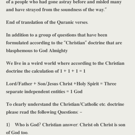
𝐨𝐟 𝐚 𝐩𝐞𝐨𝐩𝐥𝐞 𝐰𝐡𝐨 𝐡𝐚𝐝 𝐠𝐨𝐧𝐞 𝐚𝐬𝐭𝐫𝐚𝐲 𝐛𝐞𝐟𝐨𝐫𝐞 𝐚𝐧𝐝 𝐦𝐢𝐬𝐥𝐞𝐝 𝐦𝐚𝐧𝐲
𝐚𝐧𝐝 𝐡𝐚𝐯𝐞 𝐬𝐭𝐫𝐚𝐲𝐞𝐝 𝐟𝐫𝐨𝐦 𝐭𝐡𝐞 𝐬𝐨𝐮𝐧𝐝𝐧𝐞𝐬𝐬 𝐨𝐟 𝐭𝐡𝐞 𝐰𝐚𝐲.”
𝐄𝐧𝐝 𝐨𝐟 𝐭𝐫𝐚𝐧𝐬𝐥𝐚𝐭𝐢𝐨𝐧 𝐨𝐟 𝐭𝐡𝐞 𝐐𝐮𝐫𝐚𝐧𝐢𝐜 𝐯𝐞𝐫𝐬𝐞𝐬.
𝐈𝐧 𝐚𝐝𝐝𝐢𝐭𝐢𝐨𝐧 𝐭𝐨 𝐚 𝐠𝐫𝐨𝐮𝐩 𝐨𝐟 𝐪𝐮𝐞𝐬𝐭𝐢𝐨𝐧𝐬 𝐭𝐡𝐚𝐭 𝐡𝐚𝐯𝐞 𝐛𝐞𝐞𝐧
𝐟𝐨𝐫𝐦𝐮𝐥𝐚𝐭𝐞𝐝 𝐚𝐜𝐜𝐨𝐫𝐝𝐢𝐧𝐠 𝐭𝐨 𝐭𝐡𝐞 “𝐂𝐡𝐫𝐢𝐬𝐭𝐢𝐚𝐧” 𝐝𝐨𝐜𝐭𝐫𝐢𝐧𝐞 𝐭𝐡𝐚𝐭 𝐚𝐫𝐞
𝐛𝐥𝐚𝐬𝐩𝐡𝐞𝐦𝐨𝐮𝐬 𝐭𝐨 𝐆𝐨𝐝 𝐀𝐥𝐦𝐢𝐠𝐡𝐭𝐲
𝐖𝐞 𝐥𝐢𝐯𝐞 𝐢𝐧 𝐚 𝐰𝐞𝐢𝐫𝐝 𝐰𝐨𝐫𝐥𝐝 𝐰𝐡𝐞𝐫𝐞 𝐚𝐜𝐜𝐨𝐫𝐝𝐢𝐧𝐠 𝐭𝐨 𝐭𝐡𝐞 𝐂𝐡𝐫𝐢𝐬𝐭𝐢𝐚𝐧
𝐝𝐨𝐜𝐭𝐫𝐢𝐧𝐞 𝐭𝐡𝐞 𝐜𝐚𝐥𝐜𝐮𝐥𝐚𝐭𝐢𝐨𝐧 𝐨𝐟 𝟏 + 𝟏 + 𝟏 = 𝟏
𝐋𝐨𝐫𝐝/𝐅𝐚𝐭𝐡𝐞𝐫 + 𝐒𝐨𝐧/𝐉𝐞𝐬𝐮𝐬 𝐂𝐡𝐫𝐢𝐬𝐭 +𝐇𝐨𝐥𝐲 𝐒𝐩𝐢𝐫𝐢𝐭 = 𝐓𝐡𝐫𝐞𝐞
𝐬𝐞𝐩𝐚𝐫𝐚𝐭𝐞 𝐢𝐧𝐝𝐞𝐩𝐞𝐧𝐝𝐞𝐧𝐭 𝐞𝐧𝐭𝐢𝐭𝐢𝐞𝐬 = 𝟏 𝐆𝐨𝐝
𝐓𝐨 𝐜𝐥𝐞𝐚𝐫𝐥𝐲 𝐮𝐧𝐝𝐞𝐫𝐬𝐭𝐚𝐧𝐝 𝐭𝐡𝐞 𝐂𝐡𝐫𝐢𝐬𝐭𝐢𝐚𝐧/𝐂𝐚𝐭𝐡𝐨𝐥𝐢𝐜 𝐞𝐭𝐜. 𝐝𝐨𝐜𝐭𝐫𝐢𝐧𝐞
𝐩𝐥𝐞𝐚𝐬𝐞 𝐫𝐞𝐚𝐝 𝐭𝐡𝐞 𝐟𝐨𝐥𝐥𝐨𝐰𝐢𝐧𝐠 𝐐𝐮𝐞𝐬𝐭𝐢𝐨𝐧𝐬: –
𝟏) 𝐖𝐡𝐨 𝐢𝐬 𝐆𝐨𝐝? 𝐂𝐡𝐫𝐢𝐬𝐭𝐢𝐚𝐧 𝐚𝐧𝐬𝐰𝐞𝐫: 𝐂𝐡𝐫𝐢𝐬𝐭 𝐨𝐡 𝐂𝐡𝐫𝐢𝐬𝐭 𝐢𝐬 𝐬𝐨𝐧
𝐨𝐟 𝐆𝐨𝐝 𝐭𝐨𝐨.