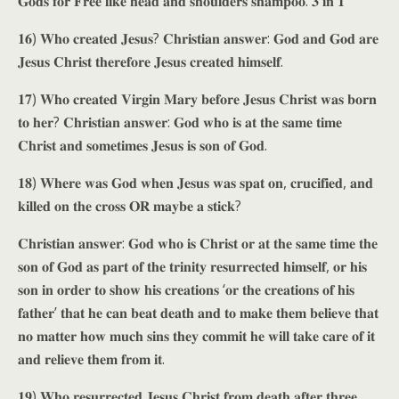
𝐆𝐨𝐝𝐬 𝐟𝐨𝐫 𝐅𝐫𝐞𝐞 𝐥𝐢𝐤𝐞 𝐡𝐞𝐚𝐝 𝐚𝐧𝐝 𝐬𝐡𝐨𝐮𝐥𝐝𝐞𝐫𝐬 𝐬𝐡𝐚𝐦𝐩𝐨𝐨. 𝟑 𝐢𝐧 𝟏
𝟏𝟔) 𝐖𝐡𝐨 𝐜𝐫𝐞𝐚𝐭𝐞𝐝 𝐉𝐞𝐬𝐮𝐬? 𝐂𝐡𝐫𝐢𝐬𝐭𝐢𝐚𝐧 𝐚𝐧𝐬𝐰𝐞𝐫: 𝐆𝐨𝐝 𝐚𝐧𝐝 𝐆𝐨𝐝 𝐚𝐫𝐞
𝐉𝐞𝐬𝐮𝐬 𝐂𝐡𝐫𝐢𝐬𝐭 𝐭𝐡𝐞𝐫𝐞𝐟𝐨𝐫𝐞 𝐉𝐞𝐬𝐮𝐬 𝐜𝐫𝐞𝐚𝐭𝐞𝐝 𝐡𝐢𝐦𝐬𝐞𝐥𝐟.
𝟏𝟕) 𝐖𝐡𝐨 𝐜𝐫𝐞𝐚𝐭𝐞𝐝 𝐕𝐢𝐫𝐠𝐢𝐧 𝐌𝐚𝐫𝐲 𝐛𝐞𝐟𝐨𝐫𝐞 𝐉𝐞𝐬𝐮𝐬 𝐂𝐡𝐫𝐢𝐬𝐭 𝐰𝐚𝐬 𝐛𝐨𝐫𝐧
𝐭𝐨 𝐡𝐞𝐫? 𝐂𝐡𝐫𝐢𝐬𝐭𝐢𝐚𝐧 𝐚𝐧𝐬𝐰𝐞𝐫: 𝐆𝐨𝐝 𝐰𝐡𝐨 𝐢𝐬 𝐚𝐭 𝐭𝐡𝐞 𝐬𝐚𝐦𝐞 𝐭𝐢𝐦𝐞
𝐂𝐡𝐫𝐢𝐬𝐭 𝐚𝐧𝐝 𝐬𝐨𝐦𝐞𝐭𝐢𝐦𝐞𝐬 𝐉𝐞𝐬𝐮𝐬 𝐢𝐬 𝐬𝐨𝐧 𝐨𝐟 𝐆𝐨𝐝.
𝟏𝟖) 𝐖𝐡𝐞𝐫𝐞 𝐰𝐚𝐬 𝐆𝐨𝐝 𝐰𝐡𝐞𝐧 𝐉𝐞𝐬𝐮𝐬 𝐰𝐚𝐬 𝐬𝐩𝐚𝐭 𝐨𝐧, 𝐜𝐫𝐮𝐜𝐢𝐟𝐢𝐞𝐝, 𝐚𝐧𝐝
𝐤𝐢𝐥𝐥𝐞𝐝 𝐨𝐧 𝐭𝐡𝐞 𝐜𝐫𝐨𝐬𝐬 𝐎𝐑 𝐦𝐚𝐲𝐛𝐞 𝐚 𝐬𝐭𝐢𝐜𝐤?
𝐂𝐡𝐫𝐢𝐬𝐭𝐢𝐚𝐧 𝐚𝐧𝐬𝐰𝐞𝐫: 𝐆𝐨𝐝 𝐰𝐡𝐨 𝐢𝐬 𝐂𝐡𝐫𝐢𝐬𝐭 𝐨𝐫 𝐚𝐭 𝐭𝐡𝐞 𝐬𝐚𝐦𝐞 𝐭𝐢𝐦𝐞 𝐭𝐡𝐞
𝐬𝐨𝐧 𝐨𝐟 𝐆𝐨𝐝 𝐚𝐬 𝐩𝐚𝐫𝐭 𝐨𝐟 𝐭𝐡𝐞 𝐭𝐫𝐢𝐧𝐢𝐭𝐲 𝐫𝐞𝐬𝐮𝐫𝐫𝐞𝐜𝐭𝐞𝐝 𝐡𝐢𝐦𝐬𝐞𝐥𝐟, 𝐨𝐫 𝐡𝐢𝐬
𝐬𝐨𝐧 𝐢𝐧 𝐨𝐫𝐝𝐞𝐫 𝐭𝐨 𝐬𝐡𝐨𝐰 𝐡𝐢𝐬 𝐜𝐫𝐞𝐚𝐭𝐢𝐨𝐧𝐬 ‘𝐨𝐫 𝐭𝐡𝐞 𝐜𝐫𝐞𝐚𝐭𝐢𝐨𝐧𝐬 𝐨𝐟 𝐡𝐢𝐬
𝐟𝐚𝐭𝐡𝐞𝐫’ 𝐭𝐡𝐚𝐭 𝐡𝐞 𝐜𝐚𝐧 𝐛𝐞𝐚𝐭 𝐝𝐞𝐚𝐭𝐡 𝐚𝐧𝐝 𝐭𝐨 𝐦𝐚𝐤𝐞 𝐭𝐡𝐞𝐦 𝐛𝐞𝐥𝐢𝐞𝐯𝐞 𝐭𝐡𝐚𝐭
𝐧𝐨 𝐦𝐚𝐭𝐭𝐞𝐫 𝐡𝐨𝐰 𝐦𝐮𝐜𝐡 𝐬𝐢𝐧𝐬 𝐭𝐡𝐞𝐲 𝐜𝐨𝐦𝐦𝐢𝐭 𝐡𝐞 𝐰𝐢𝐥𝐥 𝐭𝐚𝐤𝐞 𝐜𝐚𝐫𝐞 𝐨𝐟 𝐢𝐭
𝐚𝐧𝐝 𝐫𝐞𝐥𝐢𝐞𝐯𝐞 𝐭𝐡𝐞𝐦 𝐟𝐫𝐨𝐦 𝐢𝐭.
𝟏𝟗) 𝐖𝐡𝐨 𝐫𝐞𝐬𝐮𝐫𝐫𝐞𝐜𝐭𝐞𝐝 𝐉𝐞𝐬𝐮𝐬 𝐂𝐡𝐫𝐢𝐬𝐭 𝐟𝐫𝐨𝐦 𝐝𝐞𝐚𝐭𝐡 𝐚𝐟𝐭𝐞𝐫 𝐭𝐡𝐫𝐞𝐞