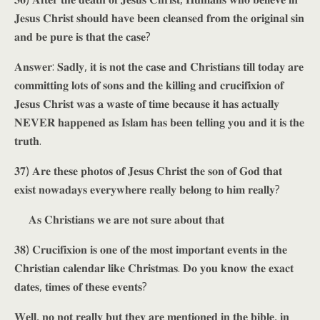
𝐉𝐞𝐬𝐮𝐬 𝐂𝐡𝐫𝐢𝐬𝐭 𝐬𝐡𝐨𝐮𝐥𝐝 𝐡𝐚𝐯𝐞 𝐛𝐞𝐞𝐧 𝐜𝐥𝐞𝐚𝐧𝐬𝐞𝐝 𝐟𝐫𝐨𝐦 𝐭𝐡𝐞 𝐨𝐫𝐢𝐠𝐢𝐧𝐚𝐥 𝐬𝐢𝐧
𝐚𝐧𝐝 𝐛𝐞 𝐩𝐮𝐫𝐞 𝐢𝐬 𝐭𝐡𝐚𝐭 𝐭𝐡𝐞 𝐜𝐚𝐬𝐞?
𝐀𝐧𝐬𝐰𝐞𝐫: 𝐒𝐚𝐝𝐥𝐲, 𝐢𝐭 𝐢𝐬 𝐧𝐨𝐭 𝐭𝐡𝐞 𝐜𝐚𝐬𝐞 𝐚𝐧𝐝 𝐂𝐡𝐫𝐢𝐬𝐭𝐢𝐚𝐧𝐬 𝐭𝐢𝐥𝐥 𝐭𝐨𝐝𝐚𝐲 𝐚𝐫𝐞
𝐜𝐨𝐦𝐦𝐢𝐭𝐭𝐢𝐧𝐠 𝐥𝐨𝐭𝐬 𝐨𝐟 𝐬𝐨𝐧𝐬 𝐚𝐧𝐝 𝐭𝐡𝐞 𝐤𝐢𝐥𝐥𝐢𝐧𝐠 𝐚𝐧𝐝 𝐜𝐫𝐮𝐜𝐢𝐟𝐢𝐱𝐢𝐨𝐧 𝐨𝐟
𝐉𝐞𝐬𝐮𝐬 𝐂𝐡𝐫𝐢𝐬𝐭 𝐰𝐚𝐬 𝐚 𝐰𝐚𝐬𝐭𝐞 𝐨𝐟 𝐭𝐢𝐦𝐞 𝐛𝐞𝐜𝐚𝐮𝐬𝐞 𝐢𝐭 𝐡𝐚𝐬 𝐚𝐜𝐭𝐮𝐚𝐥𝐥𝐲
𝐍𝐄𝐕𝐄𝐑 𝐡𝐚𝐩𝐩𝐞𝐧𝐞𝐝 𝐚𝐬 𝐈𝐬𝐥𝐚𝐦 𝐡𝐚𝐬 𝐛𝐞𝐞𝐧 𝐭𝐞𝐥𝐥𝐢𝐧𝐠 𝐲𝐨𝐮 𝐚𝐧𝐝 𝐢𝐭 𝐢𝐬 𝐭𝐡𝐞
𝐭𝐫𝐮𝐭𝐡.
𝟑𝟕) 𝐀𝐫𝐞 𝐭𝐡𝐞𝐬𝐞 𝐩𝐡𝐨𝐭𝐨𝐬 𝐨𝐟 𝐉𝐞𝐬𝐮𝐬 𝐂𝐡𝐫𝐢𝐬𝐭 𝐭𝐡𝐞 𝐬𝐨𝐧 𝐨𝐟 𝐆𝐨𝐝 𝐭𝐡𝐚𝐭
𝐞𝐱𝐢𝐬𝐭 𝐧𝐨𝐰𝐚𝐝𝐚𝐲𝐬 𝐞𝐯𝐞𝐫𝐲𝐰𝐡𝐞𝐫𝐞 𝐫𝐞𝐚𝐥𝐥𝐲 𝐛𝐞𝐥𝐨𝐧𝐠 𝐭𝐨 𝐡𝐢𝐦 𝐫𝐞𝐚𝐥𝐥𝐲?
𝐀𝐬 𝐂𝐡𝐫𝐢𝐬𝐭𝐢𝐚𝐧𝐬 𝐰𝐞 𝐚𝐫𝐞 𝐧𝐨𝐭 𝐬𝐮𝐫𝐞 𝐚𝐛𝐨𝐮𝐭 𝐭𝐡𝐚𝐭
𝟑𝟖) 𝐂𝐫𝐮𝐜𝐢𝐟𝐢𝐱𝐢𝐨𝐧 𝐢𝐬 𝐨𝐧𝐞 𝐨𝐟 𝐭𝐡𝐞 𝐦𝐨𝐬𝐭 𝐢𝐦𝐩𝐨𝐫𝐭𝐚𝐧𝐭 𝐞𝐯𝐞𝐧𝐭𝐬 𝐢𝐧 𝐭𝐡𝐞
𝐂𝐡𝐫𝐢𝐬𝐭𝐢𝐚𝐧 𝐜𝐚𝐥𝐞𝐧𝐝𝐚𝐫 𝐥𝐢𝐤𝐞 𝐂𝐡𝐫𝐢𝐬𝐭𝐦𝐚𝐬. 𝐃𝐨 𝐲𝐨𝐮 𝐤𝐧𝐨𝐰 𝐭𝐡𝐞 𝐞𝐱𝐚𝐜𝐭
𝐝𝐚𝐭𝐞𝐬, 𝐭𝐢𝐦𝐞𝐬 𝐨𝐟 𝐭𝐡𝐞𝐬𝐞 𝐞𝐯𝐞𝐧𝐭𝐬?
𝐖𝐞𝐥𝐥, 𝐧𝐨 𝐧𝐨𝐭 𝐫𝐞𝐚𝐥𝐥𝐲 𝐛𝐮𝐭 𝐭𝐡𝐞𝐲 𝐚𝐫𝐞 𝐦𝐞𝐧𝐭𝐢𝐨𝐧𝐞𝐝 𝐢𝐧 𝐭𝐡𝐞 𝐛𝐢𝐛𝐥𝐞, 𝐢𝐧