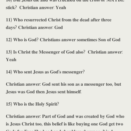
𝐬𝐭𝐢𝐜𝐤? 𝐂𝐡𝐫𝐢𝐬𝐭𝐢𝐚𝐧 𝐚𝐧𝐬𝐰𝐞𝐫: 𝐘𝐞𝐚𝐡
𝟏𝟏) 𝐖𝐡𝐨 𝐫𝐞𝐬𝐮𝐫𝐫𝐞𝐜𝐭𝐞𝐝 𝐂𝐡𝐫𝐢𝐬𝐭 𝐟𝐫𝐨𝐦 𝐭𝐡𝐞 𝐝𝐞𝐚𝐝 𝐚𝐟𝐭𝐞𝐫 𝐭𝐡𝐫𝐞𝐞
𝐝𝐚𝐲𝐬? 𝐂𝐡𝐫𝐢𝐬𝐭𝐢𝐚𝐧 𝐚𝐧𝐬𝐰𝐞𝐫: 𝐆𝐨𝐝
𝟏𝟐) 𝐖𝐡𝐨 𝐢𝐬 𝐆𝐨𝐝? 𝐂𝐡𝐫𝐢𝐬𝐭𝐢𝐚𝐧𝐬 𝐚𝐧𝐬𝐰𝐞𝐫 𝐬𝐨𝐦𝐞𝐭𝐢𝐦𝐞𝐬 𝐒𝐨𝐧 𝐨𝐟 𝐆𝐨𝐝
𝟏𝟑) 𝐈𝐬 𝐂𝐡𝐫𝐢𝐬𝐭 𝐭𝐡𝐞 𝐌𝐞𝐬𝐬𝐞𝐧𝐠𝐞𝐫 𝐨𝐟 𝐆𝐨𝐝 𝐚𝐥𝐬𝐨? 𝐂𝐡𝐫𝐢𝐬𝐭𝐢𝐚𝐧 𝐚𝐧𝐬𝐰𝐞𝐫:
𝐘𝐞𝐚𝐡
𝟏𝟒) 𝐖𝐡𝐨 𝐬𝐞𝐧𝐭 𝐉𝐞𝐬𝐮𝐬 𝐚𝐬 𝐆𝐨𝐝’𝐬 𝐦𝐞𝐬𝐬𝐞𝐧𝐠𝐞𝐫?
𝐂𝐡𝐫𝐢𝐬𝐭𝐢𝐚𝐧 𝐚𝐧𝐬𝐰𝐞𝐫: 𝐆𝐨𝐝 𝐬𝐞𝐧𝐭 𝐡𝐢𝐬 𝐬𝐨𝐧 𝐚𝐬 𝐚 𝐦𝐞𝐬𝐬𝐞𝐧𝐠𝐞𝐫 𝐭𝐨𝐨, 𝐛𝐮𝐭
𝐉𝐞𝐬𝐮𝐬 𝐰𝐚𝐬 𝐆𝐨𝐝 𝐭𝐡𝐞𝐧 𝐉𝐞𝐬𝐮𝐬 𝐬𝐞𝐧𝐭 𝐡𝐢𝐦𝐬𝐞𝐥𝐟.
𝟏𝟓) 𝐖𝐡𝐨 𝐢𝐬 𝐭𝐡𝐞 𝐇𝐨𝐥𝐲 𝐒𝐩𝐢𝐫𝐢𝐭?
𝐂𝐡𝐫𝐢𝐬𝐭𝐢𝐚𝐧 𝐚𝐧𝐬𝐰𝐞𝐫: 𝐏𝐚𝐫𝐭 𝐨𝐟 𝐆𝐨𝐝 𝐚𝐧𝐝 𝐰𝐚𝐬 𝐜𝐫𝐞𝐚𝐭𝐞𝐝 𝐛𝐲 𝐆𝐨𝐝 𝐰𝐡𝐨
𝐢𝐬 𝐉𝐞𝐬𝐮𝐬 𝐂𝐡𝐫𝐢𝐬𝐭 𝐭𝐨𝐨, 𝐭𝐡𝐢𝐬 𝐛𝐞𝐥𝐢𝐞𝐟 𝐢𝐬 𝐥𝐢𝐤𝐞 𝐛𝐮𝐲𝐢𝐧𝐠 𝐨𝐧𝐞 𝐆𝐨𝐝 𝐠𝐞𝐭 𝐭𝐰𝐨