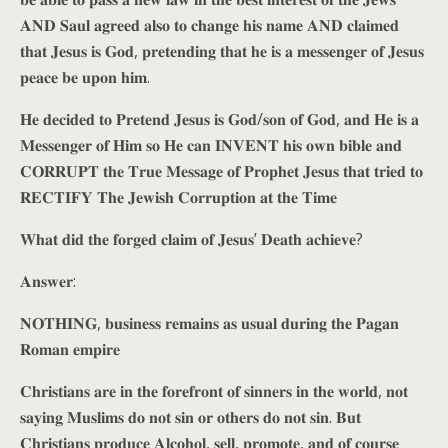
𝐀𝐍𝐃 𝐒𝐚𝐮𝐥 𝐚𝐠𝐫𝐞𝐞𝐝 𝐚𝐥𝐬𝐨 𝐭𝐨 𝐜𝐡𝐚𝐧𝐠𝐞 𝐡𝐢𝐬 𝐧𝐚𝐦𝐞 𝐀𝐍𝐃 𝐜𝐥𝐚𝐢𝐦𝐞𝐝
𝐭𝐡𝐚𝐭 𝐉𝐞𝐬𝐮𝐬 𝐢𝐬 𝐆𝐨𝐝, 𝐩𝐫𝐞𝐭𝐞𝐧𝐝𝐢𝐧𝐠 𝐭𝐡𝐚𝐭 𝐡𝐞 𝐢𝐬 𝐚 𝐦𝐞𝐬𝐬𝐞𝐧𝐠𝐞𝐫 𝐨𝐟 𝐉𝐞𝐬𝐮𝐬
𝐩𝐞𝐚𝐜𝐞 𝐛𝐞 𝐮𝐩𝐨𝐧 𝐡𝐢𝐦.
𝐇𝐞 𝐝𝐞𝐜𝐢𝐝𝐞𝐝 𝐭𝐨 𝐏𝐫𝐞𝐭𝐞𝐧𝐝 𝐉𝐞𝐬𝐮𝐬 𝐢𝐬 𝐆𝐨𝐝/𝐬𝐨𝐧 𝐨𝐟 𝐆𝐨𝐝, 𝐚𝐧𝐝 𝐇𝐞 𝐢𝐬 𝐚
𝐌𝐞𝐬𝐬𝐞𝐧𝐠𝐞𝐫 𝐨𝐟 𝐇𝐢𝐦 𝐬𝐨 𝐇𝐞 𝐜𝐚𝐧 𝐈𝐍𝐕𝐄𝐍𝐓 𝐡𝐢𝐬 𝐨𝐰𝐧 𝐛𝐢𝐛𝐥𝐞 𝐚𝐧𝐝
𝐂𝐎𝐑𝐑𝐔𝐏𝐓 𝐭𝐡𝐞 𝐓𝐫𝐮𝐞 𝐌𝐞𝐬𝐬𝐚𝐠𝐞 𝐨𝐟 𝐏𝐫𝐨𝐩𝐡𝐞𝐭 𝐉𝐞𝐬𝐮𝐬 𝐭𝐡𝐚𝐭 𝐭𝐫𝐢𝐞𝐝 𝐭𝐨
𝐑𝐄𝐂𝐓𝐈𝐅𝐘 𝐓𝐡𝐞 𝐉𝐞𝐰𝐢𝐬𝐡 𝐂𝐨𝐫𝐫𝐮𝐩𝐭𝐢𝐨𝐧 𝐚𝐭 𝐭𝐡𝐞 𝐓𝐢𝐦𝐞
𝐖𝐡𝐚𝐭 𝐝𝐢𝐝 𝐭𝐡𝐞 𝐟𝐨𝐫𝐠𝐞𝐝 𝐜𝐥𝐚𝐢𝐦 𝐨𝐟 𝐉𝐞𝐬𝐮𝐬’ 𝐃𝐞𝐚𝐭𝐡 𝐚𝐜𝐡𝐢𝐞𝐯𝐞?
𝐀𝐧𝐬𝐰𝐞𝐫:
𝐍𝐎𝐓𝐇𝐈𝐍𝐆, 𝐛𝐮𝐬𝐢𝐧𝐞𝐬𝐬 𝐫𝐞𝐦𝐚𝐢𝐧𝐬 𝐚𝐬 𝐮𝐬𝐮𝐚𝐥 𝐝𝐮𝐫𝐢𝐧𝐠 𝐭𝐡𝐞 𝐏𝐚𝐠𝐚𝐧
𝐑𝐨𝐦𝐚𝐧 𝐞𝐦𝐩𝐢𝐫𝐞
𝐂𝐡𝐫𝐢𝐬𝐭𝐢𝐚𝐧𝐬 𝐚𝐫𝐞 𝐢𝐧 𝐭𝐡𝐞 𝐟𝐨𝐫𝐞𝐟𝐫𝐨𝐧𝐭 𝐨𝐟 𝐬𝐢𝐧𝐧𝐞𝐫𝐬 𝐢𝐧 𝐭𝐡𝐞 𝐰𝐨𝐫𝐥𝐝, 𝐧𝐨𝐭
𝐬𝐚𝐲𝐢𝐧𝐠 𝐌𝐮𝐬𝐥𝐢𝐦𝐬 𝐝𝐨 𝐧𝐨𝐭 𝐬𝐢𝐧 𝐨𝐫 𝐨𝐭𝐡𝐞𝐫𝐬 𝐝𝐨 𝐧𝐨𝐭 𝐬𝐢𝐧. 𝐁𝐮𝐭
𝐂𝐡𝐫𝐢𝐬𝐭𝐢𝐚𝐧𝐬 𝐩𝐫𝐨𝐝𝐮𝐜𝐞 𝐀𝐥𝐜𝐨𝐡𝐨𝐥, 𝐬𝐞𝐥𝐥, 𝐩𝐫𝐨𝐦𝐨𝐭𝐞, 𝐚𝐧𝐝 𝐨𝐟 𝐜𝐨𝐮𝐫𝐬𝐞