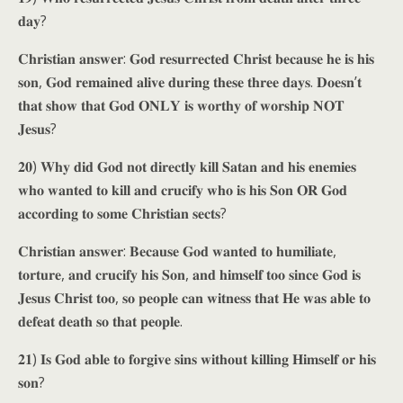
𝐝𝐚𝐲?
𝐂𝐡𝐫𝐢𝐬𝐭𝐢𝐚𝐧 𝐚𝐧𝐬𝐰𝐞𝐫: 𝐆𝐨𝐝 𝐫𝐞𝐬𝐮𝐫𝐫𝐞𝐜𝐭𝐞𝐝 𝐂𝐡𝐫𝐢𝐬𝐭 𝐛𝐞𝐜𝐚𝐮𝐬𝐞 𝐡𝐞 𝐢𝐬 𝐡𝐢𝐬
𝐬𝐨𝐧, 𝐆𝐨𝐝 𝐫𝐞𝐦𝐚𝐢𝐧𝐞𝐝 𝐚𝐥𝐢𝐯𝐞 𝐝𝐮𝐫𝐢𝐧𝐠 𝐭𝐡𝐞𝐬𝐞 𝐭𝐡𝐫𝐞𝐞 𝐝𝐚𝐲𝐬. 𝐃𝐨𝐞𝐬𝐧’𝐭
𝐭𝐡𝐚𝐭 𝐬𝐡𝐨𝐰 𝐭𝐡𝐚𝐭 𝐆𝐨𝐝 𝐎𝐍𝐋𝐘 𝐢𝐬 𝐰𝐨𝐫𝐭𝐡𝐲 𝐨𝐟 𝐰𝐨𝐫𝐬𝐡𝐢𝐩 𝐍𝐎𝐓
𝐉𝐞𝐬𝐮𝐬?
𝟐𝟎) 𝐖𝐡𝐲 𝐝𝐢𝐝 𝐆𝐨𝐝 𝐧𝐨𝐭 𝐝𝐢𝐫𝐞𝐜𝐭𝐥𝐲 𝐤𝐢𝐥𝐥 𝐒𝐚𝐭𝐚𝐧 𝐚𝐧𝐝 𝐡𝐢𝐬 𝐞𝐧𝐞𝐦𝐢𝐞𝐬
𝐰𝐡𝐨 𝐰𝐚𝐧𝐭𝐞𝐝 𝐭𝐨 𝐤𝐢𝐥𝐥 𝐚𝐧𝐝 𝐜𝐫𝐮𝐜𝐢𝐟𝐲 𝐰𝐡𝐨 𝐢𝐬 𝐡𝐢𝐬 𝐒𝐨𝐧 𝐎𝐑 𝐆𝐨𝐝
𝐚𝐜𝐜𝐨𝐫𝐝𝐢𝐧𝐠 𝐭𝐨 𝐬𝐨𝐦𝐞 𝐂𝐡𝐫𝐢𝐬𝐭𝐢𝐚𝐧 𝐬𝐞𝐜𝐭𝐬?
𝐂𝐡𝐫𝐢𝐬𝐭𝐢𝐚𝐧 𝐚𝐧𝐬𝐰𝐞𝐫: 𝐁𝐞𝐜𝐚𝐮𝐬𝐞 𝐆𝐨𝐝 𝐰𝐚𝐧𝐭𝐞𝐝 𝐭𝐨 𝐡𝐮𝐦𝐢𝐥𝐢𝐚𝐭𝐞,
𝐭𝐨𝐫𝐭𝐮𝐫𝐞, 𝐚𝐧𝐝 𝐜𝐫𝐮𝐜𝐢𝐟𝐲 𝐡𝐢𝐬 𝐒𝐨𝐧, 𝐚𝐧𝐝 𝐡𝐢𝐦𝐬𝐞𝐥𝐟 𝐭𝐨𝐨 𝐬𝐢𝐧𝐜𝐞 𝐆𝐨𝐝 𝐢𝐬
𝐉𝐞𝐬𝐮𝐬 𝐂𝐡𝐫𝐢𝐬𝐭 𝐭𝐨𝐨, 𝐬𝐨 𝐩𝐞𝐨𝐩𝐥𝐞 𝐜𝐚𝐧 𝐰𝐢𝐭𝐧𝐞𝐬𝐬 𝐭𝐡𝐚𝐭 𝐇𝐞 𝐰𝐚𝐬 𝐚𝐛𝐥𝐞 𝐭𝐨
𝐝𝐞𝐟𝐞𝐚𝐭 𝐝𝐞𝐚𝐭𝐡 𝐬𝐨 𝐭𝐡𝐚𝐭 𝐩𝐞𝐨𝐩𝐥𝐞.
𝟐𝟏) 𝐈𝐬 𝐆𝐨𝐝 𝐚𝐛𝐥𝐞 𝐭𝐨 𝐟𝐨𝐫𝐠𝐢𝐯𝐞 𝐬𝐢𝐧𝐬 𝐰𝐢𝐭𝐡𝐨𝐮𝐭 𝐤𝐢𝐥𝐥𝐢𝐧𝐠 𝐇𝐢𝐦𝐬𝐞𝐥𝐟 𝐨𝐫 𝐡𝐢𝐬
𝐬𝐨𝐧?