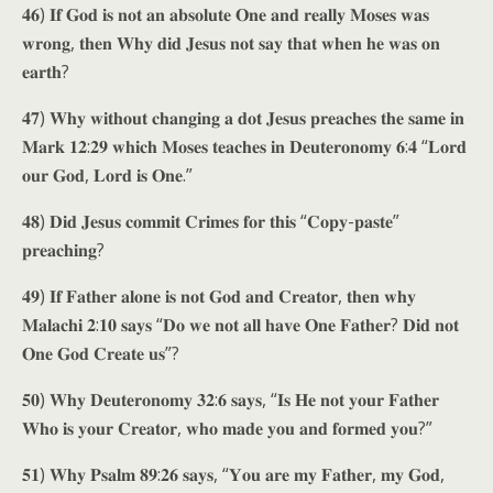
𝟒𝟔) 𝐈𝐟 𝐆𝐨𝐝 𝐢𝐬 𝐧𝐨𝐭 𝐚𝐧 𝐚𝐛𝐬𝐨𝐥𝐮𝐭𝐞 𝐎𝐧𝐞 𝐚𝐧𝐝 𝐫𝐞𝐚𝐥𝐥𝐲 𝐌𝐨𝐬𝐞𝐬 𝐰𝐚𝐬
𝐰𝐫𝐨𝐧𝐠, 𝐭𝐡𝐞𝐧 𝐖𝐡𝐲 𝐝𝐢𝐝 𝐉𝐞𝐬𝐮𝐬 𝐧𝐨𝐭 𝐬𝐚𝐲 𝐭𝐡𝐚𝐭 𝐰𝐡𝐞𝐧 𝐡𝐞 𝐰𝐚𝐬 𝐨𝐧
𝐞𝐚𝐫𝐭𝐡?
𝟒𝟕) 𝐖𝐡𝐲 𝐰𝐢𝐭𝐡𝐨𝐮𝐭 𝐜𝐡𝐚𝐧𝐠𝐢𝐧𝐠 𝐚 𝐝𝐨𝐭 𝐉𝐞𝐬𝐮𝐬 𝐩𝐫𝐞𝐚𝐜𝐡𝐞𝐬 𝐭𝐡𝐞 𝐬𝐚𝐦𝐞 𝐢𝐧
𝐌𝐚𝐫𝐤 𝟏𝟐:𝟐𝟗 𝐰𝐡𝐢𝐜𝐡 𝐌𝐨𝐬𝐞𝐬 𝐭𝐞𝐚𝐜𝐡𝐞𝐬 𝐢𝐧 𝐃𝐞𝐮𝐭𝐞𝐫𝐨𝐧𝐨𝐦𝐲 𝟔:𝟒 “𝐋𝐨𝐫𝐝
𝐨𝐮𝐫 𝐆𝐨𝐝, 𝐋𝐨𝐫𝐝 𝐢𝐬 𝐎𝐧𝐞.”
𝟒𝟖) 𝐃𝐢𝐝 𝐉𝐞𝐬𝐮𝐬 𝐜𝐨𝐦𝐦𝐢𝐭 𝐂𝐫𝐢𝐦𝐞𝐬 𝐟𝐨𝐫 𝐭𝐡𝐢𝐬 “𝐂𝐨𝐩𝐲-𝐩𝐚𝐬𝐭𝐞”
𝐩𝐫𝐞𝐚𝐜𝐡𝐢𝐧𝐠?
𝟒𝟗) 𝐈𝐟 𝐅𝐚𝐭𝐡𝐞𝐫 𝐚𝐥𝐨𝐧𝐞 𝐢𝐬 𝐧𝐨𝐭 𝐆𝐨𝐝 𝐚𝐧𝐝 𝐂𝐫𝐞𝐚𝐭𝐨𝐫, 𝐭𝐡𝐞𝐧 𝐰𝐡𝐲
𝐌𝐚𝐥𝐚𝐜𝐡𝐢 𝟐:𝟏𝟎 𝐬𝐚𝐲𝐬 “𝐃𝐨 𝐰𝐞 𝐧𝐨𝐭 𝐚𝐥𝐥 𝐡𝐚𝐯𝐞 𝐎𝐧𝐞 𝐅𝐚𝐭𝐡𝐞𝐫? 𝐃𝐢𝐝 𝐧𝐨𝐭
𝐎𝐧𝐞 𝐆𝐨𝐝 𝐂𝐫𝐞𝐚𝐭𝐞 𝐮𝐬”?
𝟓𝟎) 𝐖𝐡𝐲 𝐃𝐞𝐮𝐭𝐞𝐫𝐨𝐧𝐨𝐦𝐲 𝟑𝟐:𝟔 𝐬𝐚𝐲𝐬, “𝐈𝐬 𝐇𝐞 𝐧𝐨𝐭 𝐲𝐨𝐮𝐫 𝐅𝐚𝐭𝐡𝐞𝐫
𝐖𝐡𝐨 𝐢𝐬 𝐲𝐨𝐮𝐫 𝐂𝐫𝐞𝐚𝐭𝐨𝐫, 𝐰𝐡𝐨 𝐦𝐚𝐝𝐞 𝐲𝐨𝐮 𝐚𝐧𝐝 𝐟𝐨𝐫𝐦𝐞𝐝 𝐲𝐨𝐮?”
𝟓𝟏) 𝐖𝐡𝐲 𝐏𝐬𝐚𝐥𝐦 𝟖𝟗:𝟐𝟔 𝐬𝐚𝐲𝐬, “𝐘𝐨𝐮 𝐚𝐫𝐞 𝐦𝐲 𝐅𝐚𝐭𝐡𝐞𝐫, 𝐦𝐲 𝐆𝐨𝐝,