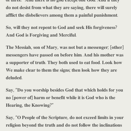
𝐝𝐨 𝐧𝐨𝐭 𝐝𝐞𝐬𝐢𝐬𝐭 𝐟𝐫𝐨𝐦 𝐰𝐡𝐚𝐭 𝐭𝐡𝐞𝐲 𝐚𝐫𝐞 𝐬𝐚𝐲𝐢𝐧𝐠, 𝐭𝐡𝐞𝐫𝐞 𝐰𝐢𝐥𝐥 𝐬𝐮𝐫𝐞𝐥𝐲
𝐚𝐟𝐟𝐥𝐢𝐜𝐭 𝐭𝐡𝐞 𝐝𝐢𝐬𝐛𝐞𝐥𝐢𝐞𝐯𝐞𝐫𝐬 𝐚𝐦𝐨𝐧𝐠 𝐭𝐡𝐞𝐦 𝐚 𝐩𝐚𝐢𝐧𝐟𝐮𝐥 𝐩𝐮𝐧𝐢𝐬𝐡𝐦𝐞𝐧𝐭.
𝐒𝐨, 𝐰𝐢𝐥𝐥 𝐭𝐡𝐞𝐲 𝐧𝐨𝐭 𝐫𝐞𝐩𝐞𝐧𝐭 𝐭𝐨 𝐆𝐨𝐝 𝐚𝐧𝐝 𝐬𝐞𝐞𝐤 𝐇𝐢𝐬 𝐟𝐨𝐫𝐠𝐢𝐯𝐞𝐧𝐞𝐬𝐬?
𝐀𝐧𝐝 𝐆𝐨𝐝 𝐢𝐬 𝐅𝐨𝐫𝐠𝐢𝐯𝐢𝐧𝐠 𝐚𝐧𝐝 𝐌𝐞𝐫𝐜𝐢𝐟𝐮𝐥.
𝐓𝐡𝐞 𝐌𝐞𝐬𝐬𝐢𝐚𝐡, 𝐬𝐨𝐧 𝐨𝐟 𝐌𝐚𝐫𝐲, 𝐰𝐚𝐬 𝐧𝐨𝐭 𝐛𝐮𝐭 𝐚 𝐦𝐞𝐬𝐬𝐞𝐧𝐠𝐞𝐫; [𝐨𝐭𝐡𝐞𝐫]
𝐦𝐞𝐬𝐬𝐞𝐧𝐠𝐞𝐫𝐬 𝐡𝐚𝐯𝐞 𝐩𝐚𝐬𝐬𝐞𝐝 𝐨𝐧 𝐛𝐞𝐟𝐨𝐫𝐞 𝐡𝐢𝐦. 𝐀𝐧𝐝 𝐡𝐢𝐬 𝐦𝐨𝐭𝐡𝐞𝐫 𝐰𝐚𝐬
𝐚 𝐬𝐮𝐩𝐩𝐨𝐫𝐭𝐞𝐫 𝐨𝐟 𝐭𝐫𝐮𝐭𝐡. 𝐓𝐡𝐞𝐲 𝐛𝐨𝐭𝐡 𝐮𝐬𝐞𝐝 𝐭𝐨 𝐞𝐚𝐭 𝐟𝐨𝐨𝐝. 𝐋𝐨𝐨𝐤 𝐡𝐨𝐰
𝐖𝐞 𝐦𝐚𝐤𝐞 𝐜𝐥𝐞𝐚𝐫 𝐭𝐨 𝐭𝐡𝐞𝐦 𝐭𝐡𝐞 𝐬𝐢𝐠𝐧𝐬; 𝐭𝐡𝐞𝐧 𝐥𝐨𝐨𝐤 𝐡𝐨𝐰 𝐭𝐡𝐞𝐲 𝐚𝐫𝐞
𝐝𝐞𝐥𝐮𝐝𝐞𝐝.
𝐒𝐚𝐲, “𝐃𝐨 𝐲𝐨𝐮 𝐰𝐨𝐫𝐬𝐡𝐢𝐩 𝐛𝐞𝐬𝐢𝐝𝐞𝐬 𝐆𝐨𝐝 𝐭𝐡𝐚𝐭 𝐰𝐡𝐢𝐜𝐡 𝐡𝐨𝐥𝐝𝐬 𝐟𝐨𝐫 𝐲𝐨𝐮
𝐧𝐨 [𝐩𝐨𝐰𝐞𝐫 𝐨𝐟] 𝐡𝐚𝐫𝐦 𝐨𝐫 𝐛𝐞𝐧𝐞𝐟𝐢𝐭 𝐰𝐡𝐢𝐥𝐞 𝐢𝐭 𝐢𝐬 𝐆𝐨𝐝 𝐰𝐡𝐨 𝐢𝐬 𝐭𝐡𝐞
𝐇𝐞𝐚𝐫𝐢𝐧𝐠, 𝐭𝐡𝐞 𝐊𝐧𝐨𝐰𝐢𝐧𝐠?”
𝐒𝐚𝐲, “𝐎 𝐏𝐞𝐨𝐩𝐥𝐞 𝐨𝐟 𝐭𝐡𝐞 𝐒𝐜𝐫𝐢𝐩𝐭𝐮𝐫𝐞, 𝐝𝐨 𝐧𝐨𝐭 𝐞𝐱𝐜𝐞𝐞𝐝 𝐥𝐢𝐦𝐢𝐭𝐬 𝐢𝐧 𝐲𝐨𝐮𝐫
𝐫𝐞𝐥𝐢𝐠𝐢𝐨𝐧 𝐛𝐞𝐲𝐨𝐧𝐝 𝐭𝐡𝐞 𝐭𝐫𝐮𝐭𝐡 𝐚𝐧𝐝 𝐝𝐨 𝐧𝐨𝐭 𝐟𝐨𝐥𝐥𝐨𝐰 𝐭𝐡𝐞 𝐢𝐧𝐜𝐥𝐢𝐧𝐚𝐭𝐢𝐨𝐧𝐬