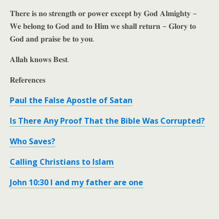
𝐓𝐡𝐞𝐫𝐞 𝐢𝐬 𝐧𝐨 𝐬𝐭𝐫𝐞𝐧𝐠𝐭𝐡 𝐨𝐫 𝐩𝐨𝐰𝐞𝐫 𝐞𝐱𝐜𝐞𝐩𝐭 𝐛𝐲 𝐆𝐨𝐝 𝐀𝐥𝐦𝐢𝐠𝐡𝐭𝐲 –
𝐖𝐞 𝐛𝐞𝐥𝐨𝐧𝐠 𝐭𝐨 𝐆𝐨𝐝 𝐚𝐧𝐝 𝐭𝐨 𝐇𝐢𝐦 𝐰𝐞 𝐬𝐡𝐚𝐥𝐥 𝐫𝐞𝐭𝐮𝐫𝐧 – 𝐆𝐥𝐨𝐫𝐲 𝐭𝐨
𝐆𝐨𝐝 𝐚𝐧𝐝 𝐩𝐫𝐚𝐢𝐬𝐞 𝐛𝐞 𝐭𝐨 𝐲𝐨𝐮.
𝐀𝐥𝐥𝐚𝐡 𝐤𝐧𝐨𝐰𝐬 𝐁𝐞𝐬𝐭.
𝐑𝐞𝐟𝐞𝐫𝐞𝐧𝐜𝐞𝐬
Paul the False Apostle of Satan
Is There Any Proof That the Bible Was Corrupted?
Who Saves?
Calling Christians to Islam
John 10:30 I and my father are one