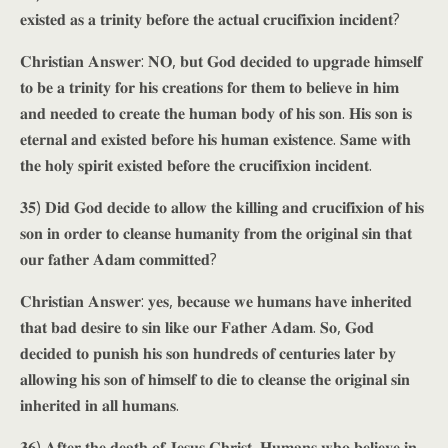
𝐞𝐱𝐢𝐬𝐭𝐞𝐝 𝐚𝐬 𝐚 𝐭𝐫𝐢𝐧𝐢𝐭𝐲 𝐛𝐞𝐟𝐨𝐫𝐞 𝐭𝐡𝐞 𝐚𝐜𝐭𝐮𝐚𝐥 𝐜𝐫𝐮𝐜𝐢𝐟𝐢𝐱𝐢𝐨𝐧 𝐢𝐧𝐜𝐢𝐝𝐞𝐧𝐭?
𝐂𝐡𝐫𝐢𝐬𝐭𝐢𝐚𝐧 𝐀𝐧𝐬𝐰𝐞𝐫: 𝐍𝐎, 𝐛𝐮𝐭 𝐆𝐨𝐝 𝐝𝐞𝐜𝐢𝐝𝐞𝐝 𝐭𝐨 𝐮𝐩𝐠𝐫𝐚𝐝𝐞 𝐡𝐢𝐦𝐬𝐞𝐥𝐟
𝐭𝐨 𝐛𝐞 𝐚 𝐭𝐫𝐢𝐧𝐢𝐭𝐲 𝐟𝐨𝐫 𝐡𝐢𝐬 𝐜𝐫𝐞𝐚𝐭𝐢𝐨𝐧𝐬 𝐟𝐨𝐫 𝐭𝐡𝐞𝐦 𝐭𝐨 𝐛𝐞𝐥𝐢𝐞𝐯𝐞 𝐢𝐧 𝐡𝐢𝐦
𝐚𝐧𝐝 𝐧𝐞𝐞𝐝𝐞𝐝 𝐭𝐨 𝐜𝐫𝐞𝐚𝐭𝐞 𝐭𝐡𝐞 𝐡𝐮𝐦𝐚𝐧 𝐛𝐨𝐝𝐲 𝐨𝐟 𝐡𝐢𝐬 𝐬𝐨𝐧. 𝐇𝐢𝐬 𝐬𝐨𝐧 𝐢𝐬
𝐞𝐭𝐞𝐫𝐧𝐚𝐥 𝐚𝐧𝐝 𝐞𝐱𝐢𝐬𝐭𝐞𝐝 𝐛𝐞𝐟𝐨𝐫𝐞 𝐡𝐢𝐬 𝐡𝐮𝐦𝐚𝐧 𝐞𝐱𝐢𝐬𝐭𝐞𝐧𝐜𝐞. 𝐒𝐚𝐦𝐞 𝐰𝐢𝐭𝐡
𝐭𝐡𝐞 𝐡𝐨𝐥𝐲 𝐬𝐩𝐢𝐫𝐢𝐭 𝐞𝐱𝐢𝐬𝐭𝐞𝐝 𝐛𝐞𝐟𝐨𝐫𝐞 𝐭𝐡𝐞 𝐜𝐫𝐮𝐜𝐢𝐟𝐢𝐱𝐢𝐨𝐧 𝐢𝐧𝐜𝐢𝐝𝐞𝐧𝐭.
𝟑𝟓) 𝐃𝐢𝐝 𝐆𝐨𝐝 𝐝𝐞𝐜𝐢𝐝𝐞 𝐭𝐨 𝐚𝐥𝐥𝐨𝐰 𝐭𝐡𝐞 𝐤𝐢𝐥𝐥𝐢𝐧𝐠 𝐚𝐧𝐝 𝐜𝐫𝐮𝐜𝐢𝐟𝐢𝐱𝐢𝐨𝐧 𝐨𝐟 𝐡𝐢𝐬
𝐬𝐨𝐧 𝐢𝐧 𝐨𝐫𝐝𝐞𝐫 𝐭𝐨 𝐜𝐥𝐞𝐚𝐧𝐬𝐞 𝐡𝐮𝐦𝐚𝐧𝐢𝐭𝐲 𝐟𝐫𝐨𝐦 𝐭𝐡𝐞 𝐨𝐫𝐢𝐠𝐢𝐧𝐚𝐥 𝐬𝐢𝐧 𝐭𝐡𝐚𝐭
𝐨𝐮𝐫 𝐟𝐚𝐭𝐡𝐞𝐫 𝐀𝐝𝐚𝐦 𝐜𝐨𝐦𝐦𝐢𝐭𝐭𝐞𝐝?
𝐂𝐡𝐫𝐢𝐬𝐭𝐢𝐚𝐧 𝐀𝐧𝐬𝐰𝐞𝐫: 𝐲𝐞𝐬, 𝐛𝐞𝐜𝐚𝐮𝐬𝐞 𝐰𝐞 𝐡𝐮𝐦𝐚𝐧𝐬 𝐡𝐚𝐯𝐞 𝐢𝐧𝐡𝐞𝐫𝐢𝐭𝐞𝐝
𝐭𝐡𝐚𝐭 𝐛𝐚𝐝 𝐝𝐞𝐬𝐢𝐫𝐞 𝐭𝐨 𝐬𝐢𝐧 𝐥𝐢𝐤𝐞 𝐨𝐮𝐫 𝐅𝐚𝐭𝐡𝐞𝐫 𝐀𝐝𝐚𝐦. 𝐒𝐨, 𝐆𝐨𝐝
𝐝𝐞𝐜𝐢𝐝𝐞𝐝 𝐭𝐨 𝐩𝐮𝐧𝐢𝐬𝐡 𝐡𝐢𝐬 𝐬𝐨𝐧 𝐡𝐮𝐧𝐝𝐫𝐞𝐝𝐬 𝐨𝐟 𝐜𝐞𝐧𝐭𝐮𝐫𝐢𝐞𝐬 𝐥𝐚𝐭𝐞𝐫 𝐛𝐲
𝐚𝐥𝐥𝐨𝐰𝐢𝐧𝐠 𝐡𝐢𝐬 𝐬𝐨𝐧 𝐨𝐟 𝐡𝐢𝐦𝐬𝐞𝐥𝐟 𝐭𝐨 𝐝𝐢𝐞 𝐭𝐨 𝐜𝐥𝐞𝐚𝐧𝐬𝐞 𝐭𝐡𝐞 𝐨𝐫𝐢𝐠𝐢𝐧𝐚𝐥 𝐬𝐢𝐧
𝐢𝐧𝐡𝐞𝐫𝐢𝐭𝐞𝐝 𝐢𝐧 𝐚𝐥𝐥 𝐡𝐮𝐦𝐚𝐧𝐬.
𝟑𝟔) 𝐀𝐟𝐭𝐞𝐫 𝐭𝐡𝐞 𝐝𝐞𝐚𝐭𝐡 𝐨𝐟 𝐉𝐞𝐬𝐮𝐬 𝐂𝐡𝐫𝐢𝐬𝐭, 𝐇𝐮𝐦𝐚𝐧𝐬 𝐰𝐡𝐨 𝐛𝐞𝐥𝐢𝐞𝐯𝐞 𝐢𝐧