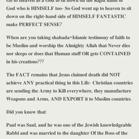
𝐆𝐨 𝐭𝐨 𝐇𝐞𝐚𝐯𝐞𝐧 𝐚𝐬 𝐚 𝐆𝐨𝐝 𝐭𝐨 𝐬𝐢𝐭 𝐝𝐨𝐰𝐧 𝐨𝐧 𝐭𝐡𝐞 𝐑𝐢𝐠𝐡𝐭 𝐡𝐚𝐧𝐝 𝐨𝐟
𝐆𝐨𝐝 𝐰𝐡𝐨 𝐢𝐬 𝐇𝐈𝐌𝐒𝐄𝐋𝐅 𝐭𝐨𝐨- 𝐒𝐨 𝐆𝐨𝐝 𝐰𝐞𝐧𝐭 𝐮𝐩 𝐭𝐨 𝐡𝐞𝐚𝐯𝐞𝐧 𝐭𝐨 𝐬𝐢𝐭
𝐝𝐨𝐰𝐧 𝐨𝐧 𝐭𝐡𝐞 𝐫𝐢𝐠𝐡𝐭-𝐡𝐚𝐧𝐝 𝐬𝐢𝐝𝐞 𝐨𝐟 𝐇𝐈𝐌𝐒𝐄𝐋𝐅 𝐅𝐀𝐍𝐓𝐀𝐒𝐓𝐈𝐂
𝐦𝐚𝐤𝐞 𝐏𝐄𝐑𝐅𝐄𝐂𝐓 𝐒𝐄𝐍𝐒𝐄?
𝐖𝐡𝐞𝐧 𝐚𝐫𝐞 𝐲𝐨𝐮 𝐭𝐚𝐤𝐢𝐧𝐠 𝐬𝐡𝐚𝐡𝐚𝐝𝐚=𝐈𝐬𝐥𝐚𝐦𝐢𝐜 𝐭𝐞𝐬𝐭𝐢𝐦𝐨𝐧𝐲 𝐨𝐟 𝐟𝐚𝐢𝐭𝐡 𝐭𝐨
𝐛𝐞 𝐌𝐮𝐬𝐥𝐢𝐦 𝐚𝐧𝐝 𝐰𝐨𝐫𝐬𝐡𝐢𝐩 𝐭𝐡𝐞 𝐀𝐥𝐦𝐢𝐠𝐡𝐭𝐲 𝐀𝐥𝐥𝐚𝐡 𝐭𝐡𝐚𝐭 𝐍𝐞𝐯𝐞𝐫 𝐝𝐢𝐞𝐬
𝐧𝐨𝐫 𝐬𝐥𝐞𝐞𝐩𝐬 𝐨𝐫 𝐝𝐨𝐞𝐬 𝐭𝐡𝐚𝐭 𝐇𝐮𝐦𝐚𝐧 𝐬𝐭𝐮𝐟𝐟 𝐎𝐑 𝐠𝐞𝐭𝐬 𝐂𝐎𝐍𝐓𝐀𝐈𝐍𝐄𝐃
𝐢𝐧 𝐡𝐢𝐬 𝐜𝐫𝐞𝐚𝐭𝐢𝐨𝐧𝐬???
𝐓𝐡𝐞 𝐅𝐀𝐂𝐓 𝐫𝐞𝐦𝐚𝐢𝐧𝐬 𝐭𝐡𝐚𝐭 𝐉𝐞𝐬𝐮𝐬 𝐜𝐥𝐚𝐢𝐦𝐞𝐝 𝐝𝐞𝐚𝐭𝐡 𝐝𝐢𝐝 𝐍𝐎𝐓
𝐚𝐜𝐡𝐢𝐞𝐯𝐞 𝐀𝐍𝐘 𝐩𝐫𝐚𝐜𝐭𝐢𝐜𝐚𝐥 𝐭𝐡𝐢𝐧𝐠 𝐢𝐧 𝐭𝐡𝐢𝐬 𝐋𝐢𝐟𝐞- 𝐂𝐡𝐫𝐢𝐬𝐭𝐢𝐚𝐧 𝐜𝐨𝐮𝐧𝐭𝐫𝐢𝐞𝐬
𝐚𝐫𝐞 𝐬𝐞𝐧𝐝𝐢𝐧𝐠 𝐭𝐡𝐞 𝐀𝐫𝐦𝐲 𝐭𝐨 𝐊𝐢𝐥𝐥 𝐞𝐯𝐞𝐫𝐲𝐰𝐡𝐞𝐫𝐞, 𝐭𝐡𝐞𝐲 𝐦𝐚𝐧𝐮𝐟𝐚𝐜𝐭𝐮𝐫𝐞
𝐖𝐞𝐚𝐩𝐨𝐧𝐬 𝐚𝐧𝐝 𝐀𝐫𝐦𝐬, 𝐀𝐍𝐃 𝐄𝐗𝐏𝐎𝐑𝐓 𝐢𝐭 𝐭𝐨 𝐌𝐮𝐬𝐥𝐢𝐦 𝐜𝐨𝐮𝐧𝐭𝐫𝐢𝐞𝐬.
𝐃𝐢𝐝 𝐲𝐨𝐮 𝐤𝐧𝐨𝐰 𝐭𝐡𝐚𝐭:
𝐏𝐚𝐮𝐥 𝐰𝐚𝐬 𝐒𝐚𝐮𝐥, 𝐚𝐧𝐝 𝐡𝐞 𝐰𝐚𝐬 𝐨𝐧𝐞 𝐨𝐟 𝐭𝐡𝐞 𝐉𝐞𝐰𝐢𝐬𝐡 𝐤𝐧𝐨𝐰𝐥𝐞𝐝𝐠𝐞𝐚𝐛𝐥𝐞
𝐑𝐚𝐛𝐛𝐢 𝐚𝐧𝐝 𝐰𝐚𝐬 𝐦𝐚𝐫𝐫𝐢𝐞𝐝 𝐭𝐨 𝐭𝐡𝐞 𝐝𝐚𝐮𝐠𝐡𝐭𝐞𝐫 𝐎𝐟 𝐭𝐡𝐞 𝐁𝐨𝐬𝐬 𝐨𝐟 𝐭𝐡𝐞