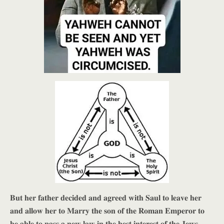
𝐁𝐮𝐭 𝐡𝐞𝐫 𝐟𝐚𝐭𝐡𝐞𝐫 𝐝𝐞𝐜𝐢𝐝𝐞𝐝 𝐚𝐧𝐝 𝐚𝐠𝐫𝐞𝐞𝐝 𝐰𝐢𝐭𝐡 𝐒𝐚𝐮𝐥 𝐭𝐨 𝐥𝐞𝐚𝐯𝐞 𝐡𝐞𝐫
𝐚𝐧𝐝 𝐚𝐥𝐥𝐨𝐰 𝐡𝐞𝐫 𝐭𝐨 𝐌𝐚𝐫𝐫𝐲 𝐭𝐡𝐞 𝐬𝐨𝐧 𝐨𝐟 𝐭𝐡𝐞 𝐑𝐨𝐦𝐚𝐧 𝐄𝐦𝐩𝐞𝐫𝐨𝐫 𝐭𝐨
𝐛𝐞 𝐚𝐛𝐥𝐞 𝐭𝐨 𝐩𝐚𝐬𝐬 𝐚 𝐧𝐞𝐰 𝐥𝐚𝐰 𝐢𝐧 𝐭𝐡𝐞 𝐛𝐞𝐬𝐭 𝐢𝐧𝐭𝐞𝐫𝐞𝐬𝐭 𝐨𝐟 𝐭𝐡𝐞 𝐉𝐞𝐰𝐬