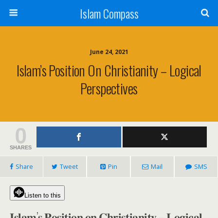
Islam Compass
June 24, 2021
Islam’s Position On Christianity – Logical
Perspectives
0
SHARES
Share
Tweet
Pin
Mail
SMS
Listen to this
𝐈𝐬𝐥𝐚𝐦’𝐬 𝐏𝐨𝐬𝐢𝐭𝐢𝐨𝐧 𝐨𝐧 𝐂𝐡𝐫𝐢𝐬𝐭𝐢𝐚𝐧𝐢𝐭𝐲 – 𝐋𝐨𝐠𝐢𝐜𝐚𝐥