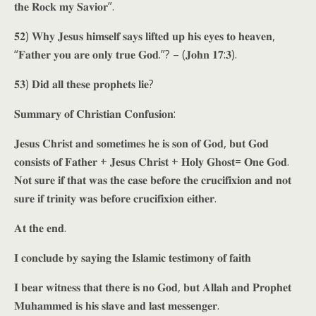
𝐭𝐡𝐞 𝐑𝐨𝐜𝐤 𝐦𝐲 𝐒𝐚𝐯𝐢𝐨𝐫”.
𝟓𝟐) 𝐖𝐡𝐲 𝐉𝐞𝐬𝐮𝐬 𝐡𝐢𝐦𝐬𝐞𝐥𝐟 𝐬𝐚𝐲𝐬 𝐥𝐢𝐟𝐭𝐞𝐝 𝐮𝐩 𝐡𝐢𝐬 𝐞𝐲𝐞𝐬 𝐭𝐨 𝐡𝐞𝐚𝐯𝐞𝐧,
“𝐅𝐚𝐭𝐡𝐞𝐫 𝐲𝐨𝐮 𝐚𝐫𝐞 𝐨𝐧𝐥𝐲 𝐭𝐫𝐮𝐞 𝐆𝐨𝐝.”? – (𝐉𝐨𝐡𝐧 𝟏𝟕:𝟑).
𝟓𝟑) 𝐃𝐢𝐝 𝐚𝐥𝐥 𝐭𝐡𝐞𝐬𝐞 𝐩𝐫𝐨𝐩𝐡𝐞𝐭𝐬 𝐥𝐢𝐞?
𝐒𝐮𝐦𝐦𝐚𝐫𝐲 𝐨𝐟 𝐂𝐡𝐫𝐢𝐬𝐭𝐢𝐚𝐧 𝐂𝐨𝐧𝐟𝐮𝐬𝐢𝐨𝐧:
𝐉𝐞𝐬𝐮𝐬 𝐂𝐡𝐫𝐢𝐬𝐭 𝐚𝐧𝐝 𝐬𝐨𝐦𝐞𝐭𝐢𝐦𝐞𝐬 𝐡𝐞 𝐢𝐬 𝐬𝐨𝐧 𝐨𝐟 𝐆𝐨𝐝, 𝐛𝐮𝐭 𝐆𝐨𝐝
𝐜𝐨𝐧𝐬𝐢𝐬𝐭𝐬 𝐨𝐟 𝐅𝐚𝐭𝐡𝐞𝐫 + 𝐉𝐞𝐬𝐮𝐬 𝐂𝐡𝐫𝐢𝐬𝐭 + 𝐇𝐨𝐥𝐲 𝐆𝐡𝐨𝐬𝐭= 𝐎𝐧𝐞 𝐆𝐨𝐝.
𝐍𝐨𝐭 𝐬𝐮𝐫𝐞 𝐢𝐟 𝐭𝐡𝐚𝐭 𝐰𝐚𝐬 𝐭𝐡𝐞 𝐜𝐚𝐬𝐞 𝐛𝐞𝐟𝐨𝐫𝐞 𝐭𝐡𝐞 𝐜𝐫𝐮𝐜𝐢𝐟𝐢𝐱𝐢𝐨𝐧 𝐚𝐧𝐝 𝐧𝐨𝐭
𝐬𝐮𝐫𝐞 𝐢𝐟 𝐭𝐫𝐢𝐧𝐢𝐭𝐲 𝐰𝐚𝐬 𝐛𝐞𝐟𝐨𝐫𝐞 𝐜𝐫𝐮𝐜𝐢𝐟𝐢𝐱𝐢𝐨𝐧 𝐞𝐢𝐭𝐡𝐞𝐫.
𝐀𝐭 𝐭𝐡𝐞 𝐞𝐧𝐝.
𝐈 𝐜𝐨𝐧𝐜𝐥𝐮𝐝𝐞 𝐛𝐲 𝐬𝐚𝐲𝐢𝐧𝐠 𝐭𝐡𝐞 𝐈𝐬𝐥𝐚𝐦𝐢𝐜 𝐭𝐞𝐬𝐭𝐢𝐦𝐨𝐧𝐲 𝐨𝐟 𝐟𝐚𝐢𝐭𝐡
𝐈 𝐛𝐞𝐚𝐫 𝐰𝐢𝐭𝐧𝐞𝐬𝐬 𝐭𝐡𝐚𝐭 𝐭𝐡𝐞𝐫𝐞 𝐢𝐬 𝐧𝐨 𝐆𝐨𝐝, 𝐛𝐮𝐭 𝐀𝐥𝐥𝐚𝐡 𝐚𝐧𝐝 𝐏𝐫𝐨𝐩𝐡𝐞𝐭
𝐌𝐮𝐡𝐚𝐦𝐦𝐞𝐝 𝐢𝐬 𝐡𝐢𝐬 𝐬𝐥𝐚𝐯𝐞 𝐚𝐧𝐝 𝐥𝐚𝐬𝐭 𝐦𝐞𝐬𝐬𝐞𝐧𝐠𝐞𝐫.