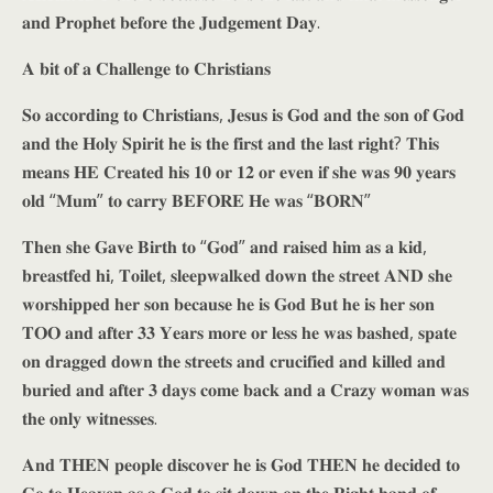
𝐚𝐧𝐝 𝐏𝐫𝐨𝐩𝐡𝐞𝐭 𝐛𝐞𝐟𝐨𝐫𝐞 𝐭𝐡𝐞 𝐉𝐮𝐝𝐠𝐞𝐦𝐞𝐧𝐭 𝐃𝐚𝐲.
𝐀 𝐛𝐢𝐭 𝐨𝐟 𝐚 𝐂𝐡𝐚𝐥𝐥𝐞𝐧𝐠𝐞 𝐭𝐨 𝐂𝐡𝐫𝐢𝐬𝐭𝐢𝐚𝐧𝐬
𝐒𝐨 𝐚𝐜𝐜𝐨𝐫𝐝𝐢𝐧𝐠 𝐭𝐨 𝐂𝐡𝐫𝐢𝐬𝐭𝐢𝐚𝐧𝐬, 𝐉𝐞𝐬𝐮𝐬 𝐢𝐬 𝐆𝐨𝐝 𝐚𝐧𝐝 𝐭𝐡𝐞 𝐬𝐨𝐧 𝐨𝐟 𝐆𝐨𝐝
𝐚𝐧𝐝 𝐭𝐡𝐞 𝐇𝐨𝐥𝐲 𝐒𝐩𝐢𝐫𝐢𝐭 𝐡𝐞 𝐢𝐬 𝐭𝐡𝐞 𝐟𝐢𝐫𝐬𝐭 𝐚𝐧𝐝 𝐭𝐡𝐞 𝐥𝐚𝐬𝐭 𝐫𝐢𝐠𝐡𝐭? 𝐓𝐡𝐢𝐬
𝐦𝐞𝐚𝐧𝐬 𝐇𝐄 𝐂𝐫𝐞𝐚𝐭𝐞𝐝 𝐡𝐢𝐬 𝟏𝟎 𝐨𝐫 𝟏𝟐 𝐨𝐫 𝐞𝐯𝐞𝐧 𝐢𝐟 𝐬𝐡𝐞 𝐰𝐚𝐬 𝟗𝟎 𝐲𝐞𝐚𝐫𝐬
𝐨𝐥𝐝 “𝐌𝐮𝐦” 𝐭𝐨 𝐜𝐚𝐫𝐫𝐲 𝐁𝐄𝐅𝐎𝐑𝐄 𝐇𝐞 𝐰𝐚𝐬 “𝐁𝐎𝐑𝐍”
𝐓𝐡𝐞𝐧 𝐬𝐡𝐞 𝐆𝐚𝐯𝐞 𝐁𝐢𝐫𝐭𝐡 𝐭𝐨 “𝐆𝐨𝐝” 𝐚𝐧𝐝 𝐫𝐚𝐢𝐬𝐞𝐝 𝐡𝐢𝐦 𝐚𝐬 𝐚 𝐤𝐢𝐝,
𝐛𝐫𝐞𝐚𝐬𝐭𝐟𝐞𝐝 𝐡𝐢, 𝐓𝐨𝐢𝐥𝐞𝐭, 𝐬𝐥𝐞𝐞𝐩𝐰𝐚𝐥𝐤𝐞𝐝 𝐝𝐨𝐰𝐧 𝐭𝐡𝐞 𝐬𝐭𝐫𝐞𝐞𝐭 𝐀𝐍𝐃 𝐬𝐡𝐞
𝐰𝐨𝐫𝐬𝐡𝐢𝐩𝐩𝐞𝐝 𝐡𝐞𝐫 𝐬𝐨𝐧 𝐛𝐞𝐜𝐚𝐮𝐬𝐞 𝐡𝐞 𝐢𝐬 𝐆𝐨𝐝 𝐁𝐮𝐭 𝐡𝐞 𝐢𝐬 𝐡𝐞𝐫 𝐬𝐨𝐧
𝐓𝐎𝐎 𝐚𝐧𝐝 𝐚𝐟𝐭𝐞𝐫 𝟑𝟑 𝐘𝐞𝐚𝐫𝐬 𝐦𝐨𝐫𝐞 𝐨𝐫 𝐥𝐞𝐬𝐬 𝐡𝐞 𝐰𝐚𝐬 𝐛𝐚𝐬𝐡𝐞𝐝, 𝐬𝐩𝐚𝐭𝐞
𝐨𝐧 𝐝𝐫𝐚𝐠𝐠𝐞𝐝 𝐝𝐨𝐰𝐧 𝐭𝐡𝐞 𝐬𝐭𝐫𝐞𝐞𝐭𝐬 𝐚𝐧𝐝 𝐜𝐫𝐮𝐜𝐢𝐟𝐢𝐞𝐝 𝐚𝐧𝐝 𝐤𝐢𝐥𝐥𝐞𝐝 𝐚𝐧𝐝
𝐛𝐮𝐫𝐢𝐞𝐝 𝐚𝐧𝐝 𝐚𝐟𝐭𝐞𝐫 𝟑 𝐝𝐚𝐲𝐬 𝐜𝐨𝐦𝐞 𝐛𝐚𝐜𝐤 𝐚𝐧𝐝 𝐚 𝐂𝐫𝐚𝐳𝐲 𝐰𝐨𝐦𝐚𝐧 𝐰𝐚𝐬
𝐭𝐡𝐞 𝐨𝐧𝐥𝐲 𝐰𝐢𝐭𝐧𝐞𝐬𝐬𝐞𝐬.
𝐀𝐧𝐝 𝐓𝐇𝐄𝐍 𝐩𝐞𝐨𝐩𝐥𝐞 𝐝𝐢𝐬𝐜𝐨𝐯𝐞𝐫 𝐡𝐞 𝐢𝐬 𝐆𝐨𝐝 𝐓𝐇𝐄𝐍 𝐡𝐞 𝐝𝐞𝐜𝐢𝐝𝐞𝐝 𝐭𝐨