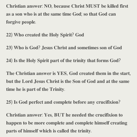
𝐂𝐡𝐫𝐢𝐬𝐭𝐢𝐚𝐧 𝐚𝐧𝐬𝐰𝐞𝐫: 𝐍𝐎, 𝐛𝐞𝐜𝐚𝐮𝐬𝐞 𝐂𝐡𝐫𝐢𝐬𝐭 𝐌𝐔𝐒𝐓 𝐛𝐞 𝐤𝐢𝐥𝐥𝐞𝐝 𝐟𝐢𝐫𝐬𝐭
𝐚𝐬 𝐚 𝐬𝐨𝐧 𝐰𝐡𝐨 𝐢𝐬 𝐚𝐭 𝐭𝐡𝐞 𝐬𝐚𝐦𝐞 𝐭𝐢𝐦𝐞 𝐆𝐨𝐝; 𝐬𝐨 𝐭𝐡𝐚𝐭 𝐆𝐨𝐝 𝐜𝐚𝐧
𝐟𝐨𝐫𝐠𝐢𝐯𝐞 𝐩𝐞𝐨𝐩𝐥𝐞.
𝟐𝟐) 𝐖𝐡𝐨 𝐜𝐫𝐞𝐚𝐭𝐞𝐝 𝐭𝐡𝐞 𝐇𝐨𝐥𝐲 𝐒𝐩𝐢𝐫𝐢𝐭? 𝐆𝐨𝐝
𝟐𝟑) 𝐖𝐡𝐨 𝐢𝐬 𝐆𝐨𝐝? 𝐉𝐞𝐬𝐮𝐬 𝐂𝐡𝐫𝐢𝐬𝐭 𝐚𝐧𝐝 𝐬𝐨𝐦𝐞𝐭𝐢𝐦𝐞𝐬 𝐬𝐨𝐧 𝐨𝐟 𝐆𝐨𝐝
𝟐𝟒) 𝐈𝐬 𝐭𝐡𝐞 𝐇𝐨𝐥𝐲 𝐒𝐩𝐢𝐫𝐢𝐭 𝐩𝐚𝐫𝐭 𝐨𝐟 𝐭𝐡𝐞 𝐭𝐫𝐢𝐧𝐢𝐭𝐲 𝐭𝐡𝐚𝐭 𝐟𝐨𝐫𝐦𝐬 𝐆𝐨𝐝?
𝐓𝐡𝐞 𝐂𝐡𝐫𝐢𝐬𝐭𝐢𝐚𝐧 𝐚𝐧𝐬𝐰𝐞𝐫 𝐢𝐬 𝐘𝐄𝐒, 𝐆𝐨𝐝 𝐜𝐫𝐞𝐚𝐭𝐞𝐝 𝐭𝐡𝐞𝐦 𝐢𝐧 𝐭𝐡𝐞 𝐬𝐭𝐚𝐫𝐭,
𝐛𝐮𝐭 𝐭𝐡𝐞 𝐋𝐨𝐫𝐝 𝐉𝐞𝐬𝐮𝐬 𝐂𝐡𝐫𝐢𝐬𝐭 𝐢𝐬 𝐭𝐡𝐞 𝐒𝐨𝐧 𝐨𝐟 𝐆𝐨𝐝 𝐚𝐧𝐝 𝐚𝐭 𝐭𝐡𝐞 𝐬𝐚𝐦𝐞
𝐭𝐢𝐦𝐞 𝐡𝐞 𝐢𝐬 𝐩𝐚𝐫𝐭 𝐨𝐟 𝐭𝐡𝐞 𝐓𝐫𝐢𝐧𝐢𝐭𝐲.
𝟐𝟓) 𝐈𝐬 𝐆𝐨𝐝 𝐩𝐞𝐫𝐟𝐞𝐜𝐭 𝐚𝐧𝐝 𝐜𝐨𝐦𝐩𝐥𝐞𝐭𝐞 𝐛𝐞𝐟𝐨𝐫𝐞 𝐚𝐧𝐲 𝐜𝐫𝐮𝐜𝐢𝐟𝐢𝐱𝐢𝐨𝐧?
𝐂𝐡𝐫𝐢𝐬𝐭𝐢𝐚𝐧 𝐚𝐧𝐬𝐰𝐞𝐫: 𝐘𝐞𝐬, 𝐁𝐔𝐓 𝐡𝐞 𝐧𝐞𝐞𝐝𝐞𝐝 𝐭𝐡𝐞 𝐜𝐫𝐮𝐜𝐢𝐟𝐢𝐱𝐢𝐨𝐧 𝐭𝐨
𝐡𝐚𝐩𝐩𝐞𝐧 𝐭𝐨 𝐛𝐞 𝐦𝐨𝐫𝐞 𝐜𝐨𝐦𝐩𝐥𝐞𝐭𝐞 𝐚𝐧𝐝 𝐜𝐨𝐦𝐩𝐥𝐞𝐭𝐞 𝐡𝐢𝐦𝐬𝐞𝐥𝐟 𝐜𝐫𝐞𝐚𝐭𝐢𝐧𝐠
𝐩𝐚𝐫𝐭𝐬 𝐨𝐟 𝐡𝐢𝐦𝐬𝐞𝐥𝐟 𝐰𝐡𝐢𝐜𝐡 𝐢𝐬 𝐜𝐚𝐥𝐥𝐞𝐝 𝐭𝐡𝐞 𝐭𝐫𝐢𝐧𝐢𝐭𝐲.