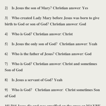
𝟐) 𝐈𝐬 𝐉𝐞𝐬𝐮𝐬 𝐭𝐡𝐞 𝐬𝐨𝐧 𝐨𝐟 𝐌𝐚𝐫𝐲? 𝐂𝐡𝐫𝐢𝐬𝐭𝐢𝐚𝐧 𝐚𝐧𝐬𝐰𝐞𝐫: 𝐘𝐞𝐬
𝟑) 𝐖𝐡𝐨 𝐜𝐫𝐞𝐚𝐭𝐞𝐝 𝐋𝐚𝐝𝐲 𝐌𝐚𝐫𝐲 𝐛𝐞𝐟𝐨𝐫𝐞 𝐉𝐞𝐬𝐮𝐬 𝐰𝐚𝐬 𝐛𝐨𝐫𝐧 𝐭𝐨 𝐠𝐢𝐯𝐞
𝐛𝐢𝐫𝐭𝐡 𝐭𝐨 𝐆𝐨𝐝 𝐨𝐫 𝐬𝐨𝐧 𝐨𝐟 𝐆𝐨𝐝? 𝐂𝐡𝐫𝐢𝐬𝐭𝐢𝐚𝐧 𝐚𝐧𝐬𝐰𝐞𝐫: 𝐆𝐨𝐝
𝟒) 𝐖𝐡𝐨 𝐢𝐬 𝐆𝐨𝐝? 𝐂𝐡𝐫𝐢𝐬𝐭𝐢𝐚𝐧 𝐚𝐧𝐬𝐰𝐞𝐫: 𝐂𝐡𝐫𝐢𝐬𝐭
𝟓) 𝐈𝐬 𝐉𝐞𝐬𝐮𝐬 𝐭𝐡𝐞 𝐨𝐧𝐥𝐲 𝐬𝐨𝐧 𝐨𝐟 𝐆𝐨𝐝? 𝐂𝐡𝐫𝐢𝐬𝐭𝐢𝐚𝐧 𝐚𝐧𝐬𝐰𝐞𝐫: 𝐘𝐞𝐚𝐡
𝟔) 𝐖𝐡𝐨 𝐢𝐬 𝐭𝐡𝐞 𝐟𝐚𝐭𝐡𝐞𝐫 𝐨𝐟 𝐉𝐞𝐬𝐮𝐬? 𝐂𝐡𝐫𝐢𝐬𝐭𝐢𝐚𝐧 𝐚𝐧𝐬𝐰𝐞𝐫: 𝐆𝐨𝐝
𝟕) 𝐖𝐡𝐨 𝐢𝐬 𝐆𝐨𝐝? 𝐂𝐡𝐫𝐢𝐬𝐭𝐢𝐚𝐧 𝐚𝐧𝐬𝐰𝐞𝐫: 𝐂𝐡𝐫𝐢𝐬𝐭 𝐚𝐧𝐝 𝐬𝐨𝐦𝐞𝐭𝐢𝐦𝐞𝐬
𝐒𝐨𝐧 𝐨𝐟 𝐆𝐨𝐝
𝟖) 𝐈𝐬 𝐉𝐞𝐬𝐮𝐬 𝐚 𝐬𝐞𝐫𝐯𝐚𝐧𝐭 𝐨𝐟 𝐆𝐨𝐝? 𝐘𝐞𝐚𝐡
𝟗) 𝐖𝐡𝐨 𝐢𝐬 𝐆𝐨𝐝? 𝐂𝐡𝐫𝐢𝐬𝐭𝐢𝐚𝐧 𝐚𝐧𝐬𝐰𝐞𝐫: 𝐂𝐡𝐫𝐢𝐬𝐭 𝐬𝐨𝐦𝐞𝐭𝐢𝐦𝐞𝐬 𝐒𝐨𝐧
𝐨𝐟 𝐆𝐨𝐝
𝟏𝟎) 𝐃𝐢𝐝 𝐉𝐞𝐬𝐮𝐬 𝐝𝐢𝐞 𝐚𝐧𝐝 𝐰𝐚𝐬 𝐜𝐫𝐮𝐜𝐢𝐟𝐢𝐞𝐝 𝐨𝐧 𝐭𝐡𝐞 𝐜𝐫𝐨𝐬𝐬 𝐨𝐫 𝐌𝐀𝐘𝐁𝐄