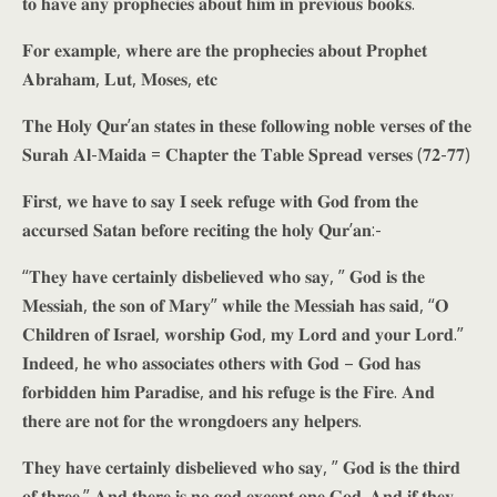
𝐭𝐨 𝐡𝐚𝐯𝐞 𝐚𝐧𝐲 𝐩𝐫𝐨𝐩𝐡𝐞𝐜𝐢𝐞𝐬 𝐚𝐛𝐨𝐮𝐭 𝐡𝐢𝐦 𝐢𝐧 𝐩𝐫𝐞𝐯𝐢𝐨𝐮𝐬 𝐛𝐨𝐨𝐤𝐬.
𝐅𝐨𝐫 𝐞𝐱𝐚𝐦𝐩𝐥𝐞, 𝐰𝐡𝐞𝐫𝐞 𝐚𝐫𝐞 𝐭𝐡𝐞 𝐩𝐫𝐨𝐩𝐡𝐞𝐜𝐢𝐞𝐬 𝐚𝐛𝐨𝐮𝐭 𝐏𝐫𝐨𝐩𝐡𝐞𝐭
𝐀𝐛𝐫𝐚𝐡𝐚𝐦, 𝐋𝐮𝐭, 𝐌𝐨𝐬𝐞𝐬, 𝐞𝐭𝐜
𝐓𝐡𝐞 𝐇𝐨𝐥𝐲 𝐐𝐮𝐫’𝐚𝐧 𝐬𝐭𝐚𝐭𝐞𝐬 𝐢𝐧 𝐭𝐡𝐞𝐬𝐞 𝐟𝐨𝐥𝐥𝐨𝐰𝐢𝐧𝐠 𝐧𝐨𝐛𝐥𝐞 𝐯𝐞𝐫𝐬𝐞𝐬 𝐨𝐟 𝐭𝐡𝐞
𝐒𝐮𝐫𝐚𝐡 𝐀𝐥-𝐌𝐚𝐢𝐝𝐚 = 𝐂𝐡𝐚𝐩𝐭𝐞𝐫 𝐭𝐡𝐞 𝐓𝐚𝐛𝐥𝐞 𝐒𝐩𝐫𝐞𝐚𝐝 𝐯𝐞𝐫𝐬𝐞𝐬 (𝟕𝟐-𝟕𝟕)
𝐅𝐢𝐫𝐬𝐭, 𝐰𝐞 𝐡𝐚𝐯𝐞 𝐭𝐨 𝐬𝐚𝐲 𝐈 𝐬𝐞𝐞𝐤 𝐫𝐞𝐟𝐮𝐠𝐞 𝐰𝐢𝐭𝐡 𝐆𝐨𝐝 𝐟𝐫𝐨𝐦 𝐭𝐡𝐞
𝐚𝐜𝐜𝐮𝐫𝐬𝐞𝐝 𝐒𝐚𝐭𝐚𝐧 𝐛𝐞𝐟𝐨𝐫𝐞 𝐫𝐞𝐜𝐢𝐭𝐢𝐧𝐠 𝐭𝐡𝐞 𝐡𝐨𝐥𝐲 𝐐𝐮𝐫’𝐚𝐧:-
“𝐓𝐡𝐞𝐲 𝐡𝐚𝐯𝐞 𝐜𝐞𝐫𝐭𝐚𝐢𝐧𝐥𝐲 𝐝𝐢𝐬𝐛𝐞𝐥𝐢𝐞𝐯𝐞𝐝 𝐰𝐡𝐨 𝐬𝐚𝐲, ” 𝐆𝐨𝐝 𝐢𝐬 𝐭𝐡𝐞
𝐌𝐞𝐬𝐬𝐢𝐚𝐡, 𝐭𝐡𝐞 𝐬𝐨𝐧 𝐨𝐟 𝐌𝐚𝐫𝐲” 𝐰𝐡𝐢𝐥𝐞 𝐭𝐡𝐞 𝐌𝐞𝐬𝐬𝐢𝐚𝐡 𝐡𝐚𝐬 𝐬𝐚𝐢𝐝, “𝐎
𝐂𝐡𝐢𝐥𝐝𝐫𝐞𝐧 𝐨𝐟 𝐈𝐬𝐫𝐚𝐞𝐥, 𝐰𝐨𝐫𝐬𝐡𝐢𝐩 𝐆𝐨𝐝, 𝐦𝐲 𝐋𝐨𝐫𝐝 𝐚𝐧𝐝 𝐲𝐨𝐮𝐫 𝐋𝐨𝐫𝐝.”
𝐈𝐧𝐝𝐞𝐞𝐝, 𝐡𝐞 𝐰𝐡𝐨 𝐚𝐬𝐬𝐨𝐜𝐢𝐚𝐭𝐞𝐬 𝐨𝐭𝐡𝐞𝐫𝐬 𝐰𝐢𝐭𝐡 𝐆𝐨𝐝 – 𝐆𝐨𝐝 𝐡𝐚𝐬
𝐟𝐨𝐫𝐛𝐢𝐝𝐝𝐞𝐧 𝐡𝐢𝐦 𝐏𝐚𝐫𝐚𝐝𝐢𝐬𝐞, 𝐚𝐧𝐝 𝐡𝐢𝐬 𝐫𝐞𝐟𝐮𝐠𝐞 𝐢𝐬 𝐭𝐡𝐞 𝐅𝐢𝐫𝐞. 𝐀𝐧𝐝
𝐭𝐡𝐞𝐫𝐞 𝐚𝐫𝐞 𝐧𝐨𝐭 𝐟𝐨𝐫 𝐭𝐡𝐞 𝐰𝐫𝐨𝐧𝐠𝐝𝐨𝐞𝐫𝐬 𝐚𝐧𝐲 𝐡𝐞𝐥𝐩𝐞𝐫𝐬.
𝐓𝐡𝐞𝐲 𝐡𝐚𝐯𝐞 𝐜𝐞𝐫𝐭𝐚𝐢𝐧𝐥𝐲 𝐝𝐢𝐬𝐛𝐞𝐥𝐢𝐞𝐯𝐞𝐝 𝐰𝐡𝐨 𝐬𝐚𝐲, ” 𝐆𝐨𝐝 𝐢𝐬 𝐭𝐡𝐞 𝐭𝐡𝐢𝐫𝐝
𝐨𝐟 𝐭𝐡𝐫𝐞𝐞.” 𝐀𝐧𝐝 𝐭𝐡𝐞𝐫𝐞 𝐢𝐬 𝐧𝐨 𝐠𝐨𝐝 𝐞𝐱𝐜𝐞𝐩𝐭 𝐨𝐧𝐞 𝐆𝐨𝐝. 𝐀𝐧𝐝 𝐢𝐟 𝐭𝐡𝐞𝐲