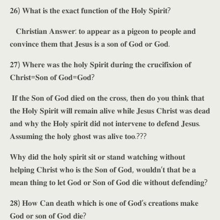
𝟐𝟔) 𝐖𝐡𝐚𝐭 𝐢𝐬 𝐭𝐡𝐞 𝐞𝐱𝐚𝐜𝐭 𝐟𝐮𝐧𝐜𝐭𝐢𝐨𝐧 𝐨𝐟 𝐭𝐡𝐞 𝐇𝐨𝐥𝐲 𝐒𝐩𝐢𝐫𝐢𝐭?
𝐂𝐡𝐫𝐢𝐬𝐭𝐢𝐚𝐧 𝐀𝐧𝐬𝐰𝐞𝐫: 𝐭𝐨 𝐚𝐩𝐩𝐞𝐚𝐫 𝐚𝐬 𝐚 𝐩𝐢𝐠𝐞𝐨𝐧 𝐭𝐨 𝐩𝐞𝐨𝐩𝐥𝐞 𝐚𝐧𝐝
𝐜𝐨𝐧𝐯𝐢𝐧𝐜𝐞 𝐭𝐡𝐞𝐦 𝐭𝐡𝐚𝐭 𝐉𝐞𝐬𝐮𝐬 𝐢𝐬 𝐚 𝐬𝐨𝐧 𝐨𝐟 𝐆𝐨𝐝 𝐨𝐫 𝐆𝐨𝐝.
𝟐𝟕) 𝐖𝐡𝐞𝐫𝐞 𝐰𝐚𝐬 𝐭𝐡𝐞 𝐡𝐨𝐥𝐲 𝐒𝐩𝐢𝐫𝐢𝐭 𝐝𝐮𝐫𝐢𝐧𝐠 𝐭𝐡𝐞 𝐜𝐫𝐮𝐜𝐢𝐟𝐢𝐱𝐢𝐨𝐧 𝐨𝐟
𝐂𝐡𝐫𝐢𝐬𝐭=𝐒𝐨𝐧 𝐨𝐟 𝐆𝐨𝐝=𝐆𝐨𝐝?
𝐈𝐟 𝐭𝐡𝐞 𝐒𝐨𝐧 𝐨𝐟 𝐆𝐨𝐝 𝐝𝐢𝐞𝐝 𝐨𝐧 𝐭𝐡𝐞 𝐜𝐫𝐨𝐬𝐬, 𝐭𝐡𝐞𝐧 𝐝𝐨 𝐲𝐨𝐮 𝐭𝐡𝐢𝐧𝐤 𝐭𝐡𝐚𝐭
𝐭𝐡𝐞 𝐇𝐨𝐥𝐲 𝐒𝐩𝐢𝐫𝐢𝐭 𝐰𝐢𝐥𝐥 𝐫𝐞𝐦𝐚𝐢𝐧 𝐚𝐥𝐢𝐯𝐞 𝐰𝐡𝐢𝐥𝐞 𝐉𝐞𝐬𝐮𝐬 𝐂𝐡𝐫𝐢𝐬𝐭 𝐰𝐚𝐬 𝐝𝐞𝐚𝐝
𝐚𝐧𝐝 𝐰𝐡𝐲 𝐭𝐡𝐞 𝐇𝐨𝐥𝐲 𝐬𝐩𝐢𝐫𝐢𝐭 𝐝𝐢𝐝 𝐧𝐨𝐭 𝐢𝐧𝐭𝐞𝐫𝐯𝐞𝐧𝐞 𝐭𝐨 𝐝𝐞𝐟𝐞𝐧𝐝 𝐉𝐞𝐬𝐮𝐬.
𝐀𝐬𝐬𝐮𝐦𝐢𝐧𝐠 𝐭𝐡𝐞 𝐡𝐨𝐥𝐲 𝐠𝐡𝐨𝐬𝐭 𝐰𝐚𝐬 𝐚𝐥𝐢𝐯𝐞 𝐭𝐨𝐨.???
𝐖𝐡𝐲 𝐝𝐢𝐝 𝐭𝐡𝐞 𝐡𝐨𝐥𝐲 𝐬𝐩𝐢𝐫𝐢𝐭 𝐬𝐢𝐭 𝐨𝐫 𝐬𝐭𝐚𝐧𝐝 𝐰𝐚𝐭𝐜𝐡𝐢𝐧𝐠 𝐰𝐢𝐭𝐡𝐨𝐮𝐭
𝐡𝐞𝐥𝐩𝐢𝐧𝐠 𝐂𝐡𝐫𝐢𝐬𝐭 𝐰𝐡𝐨 𝐢𝐬 𝐭𝐡𝐞 𝐒𝐨𝐧 𝐨𝐟 𝐆𝐨𝐝, 𝐰𝐨𝐮𝐥𝐝𝐧’𝐭 𝐭𝐡𝐚𝐭 𝐛𝐞 𝐚
𝐦𝐞𝐚𝐧 𝐭𝐡𝐢𝐧𝐠 𝐭𝐨 𝐥𝐞𝐭 𝐆𝐨𝐝 𝐨𝐫 𝐒𝐨𝐧 𝐨𝐟 𝐆𝐨𝐝 𝐝𝐢𝐞 𝐰𝐢𝐭𝐡𝐨𝐮𝐭 𝐝𝐞𝐟𝐞𝐧𝐝𝐢𝐧𝐠?
𝟐𝟖) 𝐇𝐨𝐰 𝐂𝐚𝐧 𝐝𝐞𝐚𝐭𝐡 𝐰𝐡𝐢𝐜𝐡 𝐢𝐬 𝐨𝐧𝐞 𝐨𝐟 𝐆𝐨𝐝’𝐬 𝐜𝐫𝐞𝐚𝐭𝐢𝐨𝐧𝐬 𝐦𝐚𝐤𝐞
𝐆𝐨𝐝 𝐨𝐫 𝐬𝐨𝐧 𝐨𝐟 𝐆𝐨𝐝 𝐝𝐢𝐞?