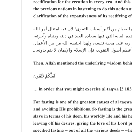
𝐫𝐞𝐜𝐭𝐢𝐟𝐢𝐜𝐚𝐭𝐢𝐨𝐧 𝐟𝐨𝐫 𝐭𝐡𝐞 𝐜𝐫𝐞𝐚𝐭𝐢𝐨𝐧 𝐢𝐧 𝐞𝐯𝐞𝐫𝐲 𝐞𝐫𝐚. 𝐀𝐧𝐝 𝐭𝐡𝐢
𝐭𝐡𝐞 𝐩𝐫𝐞𝐯𝐢𝐨𝐮𝐬 𝐧𝐚𝐭𝐢𝐨𝐧𝐬 𝐢𝐧 𝐡𝐚𝐬𝐭𝐞𝐧𝐢𝐧𝐠 𝐭𝐨 𝐝𝐨 𝐭𝐡𝐢𝐬 𝐚𝐜𝐭𝐢𝐨𝐧 
𝐜𝐥𝐚𝐫𝐢𝐟𝐢𝐜𝐚𝐭𝐢𝐨𝐧 𝐨𝐟 𝐭𝐡𝐞 𝐞𝐱𝐩𝐚𝐧𝐬𝐢𝐯𝐞𝐧𝐞𝐬𝐬 𝐨𝐟 𝐢𝐭𝐬 𝐫𝐞𝐜𝐭𝐢𝐟𝐲𝐢𝐧𝐠 
ثم ذكر حكمته بقوله: {لَعَلَّكُمْ تَتَّقُونَ} [البقرة: 𝟏𝟖𝟑] فإن الصيام من أكبر أسباب التقوى؛ لأن فيه امتثال
واجتناب نهيه. فالصيام هو الطريق الأعظم للوصول إلى ه
فالصائم يتقرب إلى الله بترك المشتهيات؛ تقديما لمحب
حيث أضافه إلى نفسه في الحديث الصحيح، وهو من أعظم ا
𝐓𝐡𝐞𝐧, 𝐀𝐥𝐥𝐚𝐡 𝐦𝐞𝐧𝐭𝐢𝐨𝐧𝐞𝐝 𝐭𝐡𝐞 𝐮𝐧𝐝𝐞𝐫𝐥𝐲𝐢𝐧𝐠 𝐰𝐢𝐬𝐝𝐨𝐦 𝐛𝐞𝐡𝐢𝐧
لَعَلَّكُمْ تَتَّقُونَ
… 𝐢𝐧 𝐨𝐫𝐝𝐞𝐫 𝐭𝐡𝐚𝐭 𝐲𝐨𝐮 𝐦𝐢𝐠𝐡𝐭 𝐞𝐱𝐞𝐫𝐜𝐢𝐬𝐞 𝐚𝐥-𝐭𝐚𝐪𝐰𝐚 [𝟐:𝟏𝟖𝟑
𝐅𝐨𝐫 𝐟𝐚𝐬𝐭𝐢𝐧𝐠 𝐢𝐬 𝐨𝐧𝐞 𝐨𝐟 𝐭𝐡𝐞 𝐠𝐫𝐞𝐚𝐭𝐞𝐬𝐭 𝐜𝐚𝐮𝐬𝐞𝐬 𝐨𝐟 𝐚𝐥-𝐭𝐚𝐪𝐰
𝐚𝐧𝐝 𝐚𝐯𝐨𝐢𝐝𝐢𝐧𝐠 𝐇𝐢𝐬 𝐩𝐫𝐨𝐡𝐢𝐛𝐢𝐭𝐢𝐨𝐧𝐬. 𝐒𝐨 𝐟𝐚𝐬𝐭𝐢𝐧𝐠 𝐢𝐬 𝐭𝐡𝐞 𝐠𝐫𝐞𝐚
𝐬𝐥𝐚𝐯𝐞 𝐢𝐧 𝐭𝐞𝐫𝐦𝐬 𝐨𝐟 𝐡𝐢𝐬 𝐝𝐞𝐞𝐧, 𝐡𝐢𝐬 𝐰𝐨𝐫𝐥𝐝𝐥𝐲 𝐥𝐢𝐟𝐞 𝐚𝐧𝐝 𝐡𝐢𝐬 
𝐥𝐞𝐚𝐯𝐢𝐧𝐠 𝐨𝐟𝐟 𝐡𝐢𝐬 𝐝𝐞𝐬𝐢𝐫𝐞𝐬, 𝐠𝐢𝐯𝐢𝐧𝐠 𝐭𝐡𝐞 𝐥𝐨𝐯𝐞 𝐨𝐟 𝐡𝐢𝐬 𝐋𝐨𝐫𝐝 𝐩𝐫
𝐬𝐩𝐞𝐜𝐢𝐟𝐢𝐞𝐝 𝐟𝐚𝐬𝐭𝐢𝐧𝐠 – 𝐨𝐮𝐭 𝐨𝐟 𝐚𝐥𝐥 𝐭𝐡𝐞 𝐯𝐚𝐫𝐢𝐨𝐮𝐬 𝐝𝐞𝐞𝐝𝐬 – 𝐰𝐡