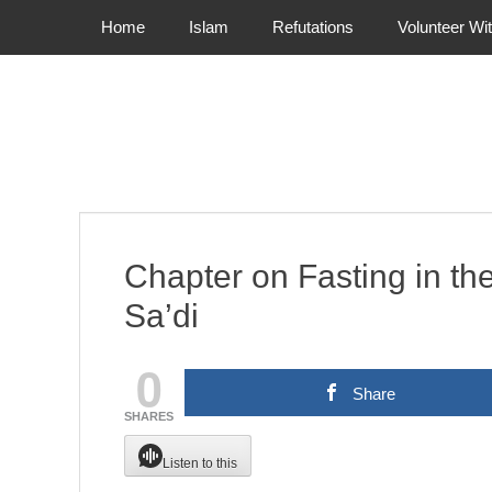
Primary Menu
Skip
Home
Islam
Refutations
Volunteer Wi
to
content
Chapter on Fasting in the
Sa’di
0
Share
SHARES
Listen to this