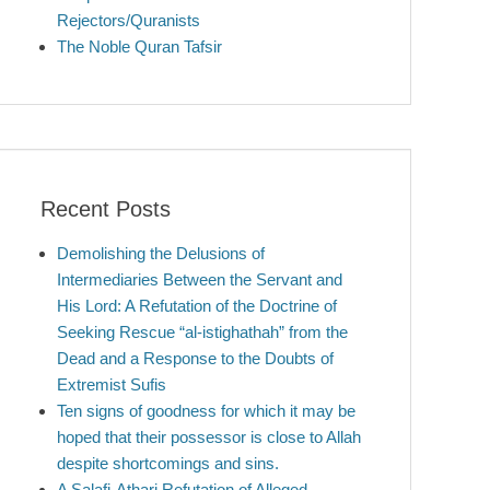
Rejectors/Quranists
The Noble Quran Tafsir
Recent Posts
Demolishing the Delusions of
Intermediaries Between the Servant and
His Lord: A Refutation of the Doctrine of
Seeking Rescue “al-istighathah” from the
Dead and a Response to the Doubts of
Extremist Sufis
Ten signs of goodness for which it may be
hoped that their possessor is close to Allah
despite shortcomings and sins.
A Salafi-Athari Refutation of Alleged