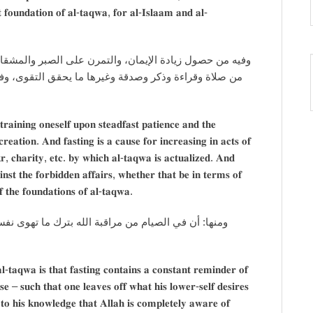
𝐭 𝐟𝐨𝐮𝐧𝐝𝐚𝐭𝐢𝐨𝐧 𝐨𝐟 𝐚𝐥-𝐭𝐚𝐪𝐰𝐚, 𝐟𝐨𝐫 𝐚𝐥-𝐈𝐬𝐥𝐚𝐚𝐦 𝐚𝐧𝐝 𝐚𝐥-
مشقات المقربة إلى رب العالمين، وأنه سبب لكثرة الطاعات
فيه من ردع النفس عن الأمور المحرمة من أقوال وأفعال
𝐫𝐚𝐢𝐧𝐢𝐧𝐠 𝐨𝐧𝐞𝐬𝐞𝐥𝐟 𝐮𝐩𝐨𝐧 𝐬𝐭𝐞𝐚𝐝𝐟𝐚𝐬𝐭 𝐩𝐚𝐭𝐢𝐞𝐧𝐜𝐞 𝐚𝐧𝐝 𝐭𝐡𝐞
𝐫𝐞𝐚𝐭𝐢𝐨𝐧. 𝐀𝐧𝐝 𝐟𝐚𝐬𝐭𝐢𝐧𝐠 𝐢𝐬 𝐚 𝐜𝐚𝐮𝐬𝐞 𝐟𝐨𝐫 𝐢𝐧𝐜𝐫𝐞𝐚𝐬𝐢𝐧𝐠 𝐢𝐧 𝐚𝐜𝐭𝐬 𝐨𝐟
𝐫, 𝐜𝐡𝐚𝐫𝐢𝐭𝐲, 𝐞𝐭𝐜. 𝐛𝐲 𝐰𝐡𝐢𝐜𝐡 𝐚𝐥-𝐭𝐚𝐪𝐰𝐚 𝐢𝐬 𝐚𝐜𝐭𝐮𝐚𝐥𝐢𝐳𝐞𝐝. 𝐀𝐧𝐝
𝐢𝐧𝐬𝐭 𝐭𝐡𝐞 𝐟𝐨𝐫𝐛𝐢𝐝𝐝𝐞𝐧 𝐚𝐟𝐟𝐚𝐢𝐫𝐬, 𝐰𝐡𝐞𝐭𝐡𝐞𝐫 𝐭𝐡𝐚𝐭 𝐛𝐞 𝐢𝐧 𝐭𝐞𝐫𝐦𝐬 𝐨𝐟
𝐨𝐟 𝐭𝐡𝐞 𝐟𝐨𝐮𝐧𝐝𝐚𝐭𝐢𝐨𝐧𝐬 𝐨𝐟 𝐚𝐥-𝐭𝐚𝐪𝐰𝐚.
ه مع قدرته عليه – لعلمه باطلاع ربه عليه – ما ليس في
𝐭𝐚𝐪𝐰𝐚 𝐢𝐬 𝐭𝐡𝐚𝐭 𝐟𝐚𝐬𝐭𝐢𝐧𝐠 𝐜𝐨𝐧𝐭𝐚𝐢𝐧𝐬 𝐚 𝐜𝐨𝐧𝐬𝐭𝐚𝐧𝐭 𝐫𝐞𝐦𝐢𝐧𝐝𝐞𝐫 𝐨𝐟
𝐬𝐞 – 𝐬𝐮𝐜𝐡 𝐭𝐡𝐚𝐭 𝐨𝐧𝐞 𝐥𝐞𝐚𝐯𝐞𝐬 𝐨𝐟𝐟 𝐰𝐡𝐚𝐭 𝐡𝐢𝐬 𝐥𝐨𝐰𝐞𝐫-𝐬𝐞𝐥𝐟 𝐝𝐞𝐬𝐢𝐫𝐞𝐬
 𝐭𝐨 𝐡𝐢𝐬 𝐤𝐧𝐨𝐰𝐥𝐞𝐝𝐠𝐞 𝐭𝐡𝐚𝐭 𝐀𝐥𝐥𝐚𝐡 𝐢𝐬 𝐜𝐨𝐦𝐩𝐥𝐞𝐭𝐞𝐥𝐲 𝐚𝐰𝐚𝐫𝐞 𝐨𝐟