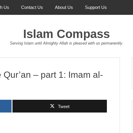
th Us
Contact Us
About Us
Support Us
Islam Compass
Serving Islam until Almighty Allah is pleased with us permanently.
 Qur’an – part 1: Imam al-
Tweet