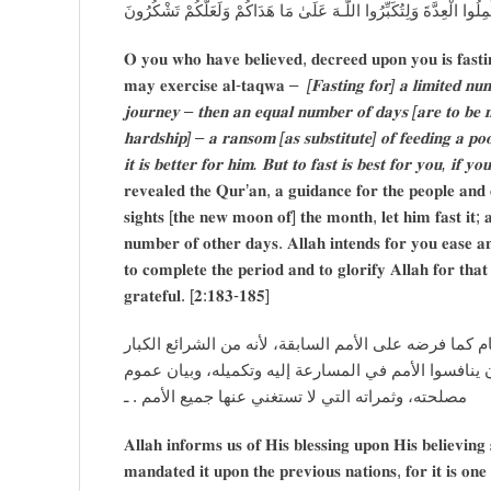
وَلِتُكْمِلُوا الْعِدَّةَ وَلِتُكَبِّرُ‌وا اللَّـهَ عَلَىٰ مَا هَدَاكُمْ وَلَعَلَّكُمْ تَشْك
𝐎 𝐲𝐨𝐮 𝐰𝐡𝐨 𝐡𝐚𝐯𝐞 𝐛𝐞𝐥𝐢𝐞𝐯𝐞𝐝, 𝐝𝐞𝐜𝐫𝐞𝐞𝐝 𝐮𝐩𝐨𝐧 𝐲𝐨𝐮 𝐢𝐬 𝐟𝐚𝐬𝐭𝐢
𝐦𝐚𝐲 𝐞𝐱𝐞𝐫𝐜𝐢𝐬𝐞 𝐚𝐥-𝐭𝐚𝐪𝐰𝐚 –
[𝐅𝐚𝐬𝐭𝐢𝐧𝐠 𝐟𝐨𝐫] 𝐚 𝐥𝐢𝐦𝐢𝐭𝐞𝐝 𝐧𝐮
𝐣𝐨𝐮𝐫𝐧𝐞𝐲 – 𝐭𝐡𝐞𝐧 𝐚𝐧 𝐞𝐪𝐮𝐚𝐥 𝐧𝐮𝐦𝐛𝐞𝐫 𝐨𝐟 𝐝𝐚𝐲𝐬 [𝐚𝐫𝐞 𝐭𝐨 𝐛𝐞 
𝐡𝐚𝐫𝐝𝐬𝐡𝐢𝐩] – 𝐚 𝐫𝐚𝐧𝐬𝐨𝐦 [𝐚𝐬 𝐬𝐮𝐛𝐬𝐭𝐢𝐭𝐮𝐭𝐞] 𝐨𝐟 𝐟𝐞𝐞𝐝𝐢𝐧𝐠 𝐚 𝐩
𝐢𝐭 𝐢𝐬 𝐛𝐞𝐭𝐭𝐞𝐫 𝐟𝐨𝐫 𝐡𝐢𝐦. 𝐁𝐮𝐭 𝐭𝐨 𝐟𝐚𝐬𝐭 𝐢𝐬 𝐛𝐞𝐬𝐭 𝐟𝐨𝐫 𝐲𝐨𝐮, 𝐢𝐟 𝐲
𝐫𝐞𝐯𝐞𝐚𝐥𝐞𝐝 𝐭𝐡𝐞 𝐐𝐮𝐫’𝐚𝐧, 𝐚 𝐠𝐮𝐢𝐝𝐚𝐧𝐜𝐞 𝐟𝐨𝐫 𝐭𝐡𝐞 𝐩𝐞𝐨𝐩𝐥𝐞 𝐚𝐧𝐝 
𝐬𝐢𝐠𝐡𝐭𝐬 [𝐭𝐡𝐞 𝐧𝐞𝐰 𝐦𝐨𝐨𝐧 𝐨𝐟] 𝐭𝐡𝐞 𝐦𝐨𝐧𝐭𝐡, 𝐥𝐞𝐭 𝐡𝐢𝐦 𝐟𝐚𝐬𝐭 𝐢𝐭; 
𝐧𝐮𝐦𝐛𝐞𝐫 𝐨𝐟 𝐨𝐭𝐡𝐞𝐫 𝐝𝐚𝐲𝐬. 𝐀𝐥𝐥𝐚𝐡 𝐢𝐧𝐭𝐞𝐧𝐝𝐬 𝐟𝐨𝐫 𝐲𝐨𝐮 𝐞𝐚𝐬𝐞 𝐚
𝐭𝐨 𝐜𝐨𝐦𝐩𝐥𝐞𝐭𝐞 𝐭𝐡𝐞 𝐩𝐞𝐫𝐢𝐨𝐝 𝐚𝐧𝐝 𝐭𝐨 𝐠𝐥𝐨𝐫𝐢𝐟𝐲 𝐀𝐥𝐥𝐚𝐡 𝐟𝐨𝐫 𝐭𝐡
𝐠𝐫𝐚𝐭𝐞𝐟𝐮𝐥. [𝟐:𝟏𝟖𝟑-𝟏𝟖𝟓]
يخبر تعالى بمنته على عباده المؤمنين بفرضه عليهم الصي
التي هي مصلحة للخلق في كل زمان، وفي هذا حث للأمة ا
مصلحته، وثمراته التي لا تستغني عنها جميع الأمم . ـ
𝐀𝐥𝐥𝐚𝐡 𝐢𝐧𝐟𝐨𝐫𝐦𝐬 𝐮𝐬 𝐨𝐟 𝐇𝐢𝐬 𝐛𝐥𝐞𝐬𝐬𝐢𝐧𝐠 𝐮𝐩𝐨𝐧 𝐇𝐢𝐬 𝐛𝐞𝐥𝐢𝐞𝐯𝐢𝐧
𝐦𝐚𝐧𝐝𝐚𝐭𝐞𝐝 𝐢𝐭 𝐮𝐩𝐨𝐧 𝐭𝐡𝐞 𝐩𝐫𝐞𝐯𝐢𝐨𝐮𝐬 𝐧𝐚𝐭𝐢𝐨𝐧𝐬, 𝐟𝐨𝐫 𝐢𝐭 𝐢𝐬 𝐨𝐧𝐞 