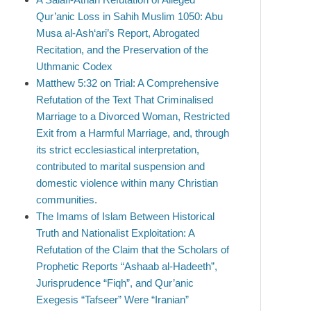
Qur’anic Loss in Sahih Muslim 1050: Abu
Musa al-Ash‘ari’s Report, Abrogated
Recitation, and the Preservation of the
Uthmanic Codex
Matthew 5:32 on Trial: A Comprehensive
Refutation of the Text That Criminalised
Marriage to a Divorced Woman, Restricted
Exit from a Harmful Marriage, and, through
its strict ecclesiastical interpretation,
contributed to marital suspension and
domestic violence within many Christian
communities.
The Imams of Islam Between Historical
Truth and Nationalist Exploitation: A
Refutation of the Claim that the Scholars of
Prophetic Reports “Ashaab al-Hadeeth”,
Jurisprudence “Fiqh”, and Qur’anic
Exegesis “Tafseer” Were “Iranian”