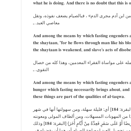
𝐰𝐡𝐚𝐭 𝐡𝐞 𝐢𝐬 𝐝𝐨𝐢𝐧𝐠. 𝐀𝐧𝐝 𝐭𝐡𝐞𝐫𝐞 𝐢𝐬 𝐧𝐨 𝐝𝐨𝐮𝐛𝐭 𝐭𝐡𝐚𝐭 𝐭𝐡𝐢𝐬 𝐢𝐬 
ومنها: أن الصيام يضيق مجاري الشيطان «فإنه يجري م
معاصي العبد. ـ
𝐀𝐧𝐝 𝐚𝐦𝐨𝐧𝐠 𝐭𝐡𝐞 𝐦𝐞𝐚𝐧𝐬 𝐛𝐲 𝐰𝐡𝐢𝐜𝐡 𝐟𝐚𝐬𝐭𝐢𝐧𝐠 𝐞𝐧𝐠𝐞𝐧𝐝𝐞𝐫𝐬 𝐚𝐥-
𝐭𝐡𝐞 𝐬𝐡𝐚𝐲𝐭𝐚𝐚𝐧, “𝐟𝐨𝐫 𝐡𝐞 𝐟𝐥𝐨𝐰𝐬 𝐭𝐡𝐫𝐨𝐮𝐠𝐡 𝐦𝐚𝐧 𝐥𝐢𝐤𝐞 𝐡𝐢𝐬 𝐛𝐥𝐨
𝐭𝐡𝐞 𝐬𝐡𝐚𝐲𝐭𝐚𝐚𝐧 𝐢𝐬 𝐰𝐞𝐚𝐤𝐞𝐧𝐞𝐝, 𝐚𝐧𝐝 𝐬𝐥𝐚𝐯𝐞’𝐬 𝐚𝐜𝐭𝐬 𝐨𝐟 𝐝𝐢𝐬𝐨𝐛𝐞
ومنها: أن الغني إذا ذاق ألم الجوع أوجب له ذلك، و
التقوى. ـ
𝐀𝐧𝐝 𝐚𝐦𝐨𝐧𝐠 𝐭𝐡𝐞 𝐦𝐞𝐚𝐧𝐬 𝐛𝐲 𝐰𝐡𝐢𝐜𝐡 𝐟𝐚𝐬𝐭𝐢𝐧𝐠 𝐞𝐧𝐠𝐞𝐧𝐝𝐞𝐫𝐬 𝐚𝐥-𝐭
𝐡𝐮𝐧𝐠𝐞𝐫 𝐰𝐡𝐢𝐜𝐡 𝐟𝐚𝐬𝐭𝐢𝐧𝐠 𝐧𝐞𝐜𝐞𝐬𝐬𝐚𝐫𝐢𝐥𝐲 𝐛𝐫𝐢𝐧𝐠𝐬 𝐚𝐛𝐨𝐮𝐭, 𝐚𝐧𝐝 
𝐭𝐡𝐞𝐬𝐞 𝐭𝐡𝐢𝐧𝐠𝐬 𝐚𝐫𝐞 𝐩𝐚𝐫𝐭 𝐨𝐟 𝐭𝐡𝐞 𝐪𝐮𝐚𝐥𝐢𝐭𝐢𝐞𝐬 𝐨𝐟 𝐚𝐥-𝐭𝐚𝐪𝐰𝐚.
ولما ذكر أنه فرض عليهم الصيام أخبر أنها {أَيَّامًا مَعْدُودَاتٍ} [البقرة: 𝟏𝟖𝟒] أي: قليلة سهلة، ومن سهولتها أنها في شهر
معين يشترك فيه جميع المسلمين؛ ولا ريب أن الاشترا
للصائمين، ثم سهل تسهيلا آخر فقال: {فَمَنْ كَانَ مِنْكُمْ مَرِيضًا أَوْ عَلَى سَفَرٍ فَعِدَّةٌ مِنْ أَيَّامٍ أُخَرَ} [البقرة: 𝟏𝟖𝟒] وذلك
للمشقة – غالبا – رخص الله لهما في الفطر. ولما كان ل