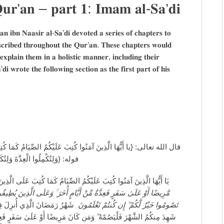
 𝐐𝐮𝐫’𝐚𝐧 – 𝐩𝐚𝐫𝐭 𝟏: 𝐈𝐦𝐚𝐦 𝐚𝐥-𝐒𝐚’𝐝𝐢
𝐧 𝐢𝐛𝐧 𝐍𝐚𝐚𝐬𝐢𝐫 𝐚𝐥-𝐒𝐚’𝐝𝐢 𝐝𝐞𝐯𝐨𝐭𝐞𝐝 𝐚 𝐬𝐞𝐫𝐢𝐞𝐬 𝐨𝐟 𝐜𝐡𝐚𝐩𝐭𝐞𝐫𝐬 𝐭𝐨
𝐞𝐬𝐜𝐫𝐢𝐛𝐞𝐝 𝐭𝐡𝐫𝐨𝐮𝐠𝐡𝐨𝐮𝐭 𝐭𝐡𝐞 𝐐𝐮𝐫’𝐚𝐧. 𝐓𝐡𝐞𝐬𝐞 𝐜𝐡𝐚𝐩𝐭𝐞𝐫𝐬 𝐰𝐨𝐮𝐥𝐝
 𝐞𝐱𝐩𝐥𝐚𝐢𝐧 𝐭𝐡𝐞𝐦 𝐢𝐧 𝐚 𝐡𝐨𝐥𝐢𝐬𝐭𝐢𝐜 𝐦𝐚𝐧𝐧𝐞𝐫, 𝐢𝐧𝐜𝐥𝐮𝐝𝐢𝐧𝐠 𝐭𝐡𝐞𝐢𝐫
𝐢 𝐰𝐫𝐨𝐭𝐞 𝐭𝐡𝐞 𝐟𝐨𝐥𝐥𝐨𝐰𝐢𝐧𝐠 𝐬𝐞𝐜𝐭𝐢𝐨𝐧 𝐚𝐬 𝐭𝐡𝐞 𝐟𝐢𝐫𝐬𝐭 𝐩𝐚𝐫𝐭 𝐨𝐟 𝐡𝐢𝐬
لَعَلَّكُمْ تَشْكُرُونَ} [البقرة: 𝟏𝟖𝟓] ـ
 عَلَيْكُمُ الصِّيَامُ كَمَا كُتِبَ عَلَى الَّذِينَ مِن قَبْلِكُمْ لَعَلَّكُمْ تَتَّقُونَ
ِيقُونَهُ فِدْيَةٌ طَعَامُ مِسْكِينٍ ۖ فَمَن تَطَوَّعَ خَيْرً‌ا فَهُوَ خَيْرٌ‌ لَّهُ ۚ وَأَن
مِّنَ الْهُدَىٰ وَالْفُرْ‌قَانِ ۚ فَمَن
تَصُومُوا خَيْرٌ‌ لَّكُمْ ۖ إِن كُنتُمْ تَعْلَمُونَ
ٌ مِّنْ أَيَّامٍ أُخَرَ‌ ۗ يُرِ‌يدُ اللَّـهُ بِكُمُ الْيُسْرَ‌ وَلَا يُرِ‌يدُ بِكُمُ الْعُسْرَ‌