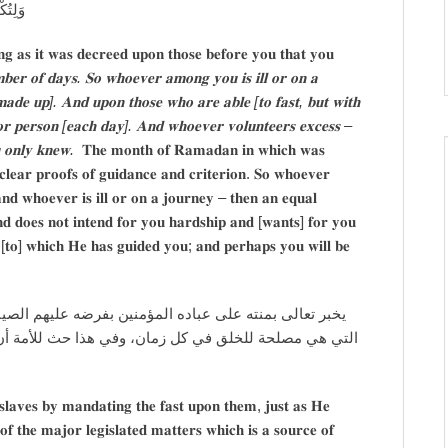
ُرُ‌ونَ
𝐠 𝐚𝐬 𝐢𝐭 𝐰𝐚𝐬 𝐝𝐞𝐜𝐫𝐞𝐞𝐝 𝐮𝐩𝐨𝐧 𝐭𝐡𝐨𝐬𝐞 𝐛𝐞𝐟𝐨𝐫𝐞 𝐲𝐨𝐮 𝐭𝐡𝐚𝐭 𝐲𝐨𝐮
𝐦𝐛𝐞𝐫 𝐨𝐟 𝐝𝐚𝐲𝐬. 𝐒𝐨 𝐰𝐡𝐨𝐞𝐯𝐞𝐫 𝐚𝐦𝐨𝐧𝐠 𝐲𝐨𝐮 𝐢𝐬 𝐢𝐥𝐥 𝐨𝐫 𝐨𝐧 𝐚
𝐚𝐝𝐞 𝐮𝐩]. 𝐀𝐧𝐝 𝐮𝐩𝐨𝐧 𝐭𝐡𝐨𝐬𝐞 𝐰𝐡𝐨 𝐚𝐫𝐞 𝐚𝐛𝐥𝐞 [𝐭𝐨 𝐟𝐚𝐬𝐭, 𝐛𝐮𝐭 𝐰𝐢𝐭𝐡
𝐨𝐫 𝐩𝐞𝐫𝐬𝐨𝐧 [𝐞𝐚𝐜𝐡 𝐝𝐚𝐲]. 𝐀𝐧𝐝 𝐰𝐡𝐨𝐞𝐯𝐞𝐫 𝐯𝐨𝐥𝐮𝐧𝐭𝐞𝐞𝐫𝐬 𝐞𝐱𝐜𝐞𝐬𝐬 –
𝐨𝐮 𝐨𝐧𝐥𝐲 𝐤𝐧𝐞𝐰.
𝐓𝐡𝐞 𝐦𝐨𝐧𝐭𝐡 𝐨𝐟 𝐑𝐚𝐦𝐚𝐝𝐚𝐧 𝐢𝐧 𝐰𝐡𝐢𝐜𝐡 𝐰𝐚𝐬
𝐥𝐞𝐚𝐫 𝐩𝐫𝐨𝐨𝐟𝐬 𝐨𝐟 𝐠𝐮𝐢𝐝𝐚𝐧𝐜𝐞 𝐚𝐧𝐝 𝐜𝐫𝐢𝐭𝐞𝐫𝐢𝐨𝐧. 𝐒𝐨 𝐰𝐡𝐨𝐞𝐯𝐞𝐫
𝐚𝐧𝐝 𝐰𝐡𝐨𝐞𝐯𝐞𝐫 𝐢𝐬 𝐢𝐥𝐥 𝐨𝐫 𝐨𝐧 𝐚 𝐣𝐨𝐮𝐫𝐧𝐞𝐲 – 𝐭𝐡𝐞𝐧 𝐚𝐧 𝐞𝐪𝐮𝐚𝐥
𝐝 𝐝𝐨𝐞𝐬 𝐧𝐨𝐭 𝐢𝐧𝐭𝐞𝐧𝐝 𝐟𝐨𝐫 𝐲𝐨𝐮 𝐡𝐚𝐫𝐝𝐬𝐡𝐢𝐩 𝐚𝐧𝐝 [𝐰𝐚𝐧𝐭𝐬] 𝐟𝐨𝐫 𝐲𝐨𝐮
𝐭 [𝐭𝐨] 𝐰𝐡𝐢𝐜𝐡 𝐇𝐞 𝐡𝐚𝐬 𝐠𝐮𝐢𝐝𝐞𝐝 𝐲𝐨𝐮; 𝐚𝐧𝐝 𝐩𝐞𝐫𝐡𝐚𝐩𝐬 𝐲𝐨𝐮 𝐰𝐢𝐥𝐥 𝐛𝐞
ام كما فرضه على الأمم السابقة، لأنه من الشرائع الكبار
ٔن ينافسوا الأمم في المسارعة إليه وتكميله، وبيان عموم
 𝐬𝐥𝐚𝐯𝐞𝐬 𝐛𝐲 𝐦𝐚𝐧𝐝𝐚𝐭𝐢𝐧𝐠 𝐭𝐡𝐞 𝐟𝐚𝐬𝐭 𝐮𝐩𝐨𝐧 𝐭𝐡𝐞𝐦, 𝐣𝐮𝐬𝐭 𝐚𝐬 𝐇𝐞
𝐨𝐟 𝐭𝐡𝐞 𝐦𝐚𝐣𝐨𝐫 𝐥𝐞𝐠𝐢𝐬𝐥𝐚𝐭𝐞𝐝 𝐦𝐚𝐭𝐭𝐞𝐫𝐬 𝐰𝐡𝐢𝐜𝐡 𝐢𝐬 𝐚 𝐬𝐨𝐮𝐫𝐜𝐞 𝐨𝐟