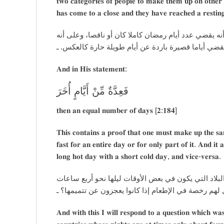
𝐭𝐰𝐨 𝐜𝐚𝐭𝐞𝐠𝐨𝐫𝐢𝐞𝐬 𝐨𝐟 𝐩𝐞𝐨𝐩𝐥𝐞 𝐭𝐨 𝐦𝐚𝐤𝐞 𝐭𝐡𝐞𝐦 𝐮𝐩 𝐨𝐧 𝐨𝐭𝐡𝐞𝐫 
𝐡𝐚𝐬 𝐜𝐨𝐦𝐞 𝐭𝐨 𝐚 𝐜𝐥𝐨𝐬𝐞 𝐚𝐧𝐝 𝐭𝐡𝐞𝐲 𝐡𝐚𝐯𝐞 𝐫𝐞𝐚𝐜𝐡𝐞𝐝 𝐚 𝐫𝐞𝐬𝐭𝐢𝐧
وفي قوله: {فَعِدَّةٌ مِنْ أَيَّامٍ أُخَرَ} [البقرة: 𝟏𝟖𝟒] دليل على أنه يقضي عدد أيام رمضان كاملا ك
يجوز أن يقضي أياما قصيرة باردة عن أيام طويلة حارة 
𝐀𝐧𝐝 𝐢𝐧 𝐇𝐢𝐬 𝐬𝐭𝐚𝐭𝐞𝐦𝐞𝐧𝐭:
𝐭𝐡𝐞𝐧 𝐚𝐧 𝐞𝐪𝐮𝐚𝐥 𝐧𝐮𝐦𝐛𝐞𝐫 𝐨𝐟 𝐝𝐚𝐲𝐬 [𝟐:𝟏𝟖𝟒]
𝐓𝐡𝐢𝐬 𝐜𝐨𝐧𝐭𝐚𝐢𝐧𝐬 𝐚 𝐩𝐫𝐨𝐨𝐟 𝐭𝐡𝐚𝐭 𝐨𝐧𝐞 𝐦𝐮𝐬𝐭 𝐦𝐚𝐤𝐞 𝐮𝐩 𝐭𝐡𝐞 
𝐟𝐚𝐬𝐭 𝐟𝐨𝐫 𝐚𝐧 𝐞𝐧𝐭𝐢𝐫𝐞 𝐝𝐚𝐲 𝐨𝐫 𝐟𝐨𝐫 𝐨𝐧𝐥𝐲 𝐩𝐚𝐫𝐭 𝐨𝐟 𝐢𝐭. 𝐀𝐧𝐝 𝐢𝐭 𝐚
𝐥𝐨𝐧𝐠 𝐡𝐨𝐭 𝐝𝐚𝐲 𝐰𝐢𝐭𝐡 𝐚 𝐬𝐡𝐨𝐫𝐭 𝐜𝐨𝐥𝐝 𝐝𝐚𝐲, 𝐚𝐧𝐝 𝐯𝐢𝐜𝐞-𝐯𝐞𝐫𝐬𝐚.
وبهذا أجبنا عن سؤال ورد علينا: أنه يوجد مسلمون في 
أو تنقص، فيوافق ذلك رمضان، فهل لهم رخصة في الإطعا
𝐀𝐧𝐝 𝐰𝐢𝐭𝐡 𝐭𝐡𝐢𝐬 𝐈 𝐰𝐢𝐥𝐥 𝐫𝐞𝐬𝐩𝐨𝐧𝐝 𝐭𝐨 𝐚 𝐪𝐮𝐞𝐬𝐭𝐢𝐨𝐧 𝐰𝐡𝐢𝐜𝐡 𝐰