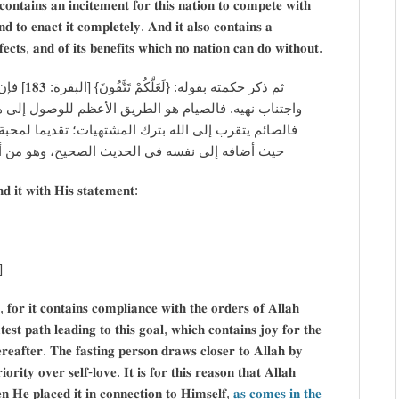
 𝐜𝐨𝐧𝐭𝐚𝐢𝐧𝐬 𝐚𝐧 𝐢𝐧𝐜𝐢𝐭𝐞𝐦𝐞𝐧𝐭 𝐟𝐨𝐫 𝐭𝐡𝐢𝐬 𝐧𝐚𝐭𝐢𝐨𝐧 𝐭𝐨 𝐜𝐨𝐦𝐩𝐞𝐭𝐞 𝐰𝐢𝐭𝐡
𝐧𝐝 𝐭𝐨 𝐞𝐧𝐚𝐜𝐭 𝐢𝐭 𝐜𝐨𝐦𝐩𝐥𝐞𝐭𝐞𝐥𝐲. 𝐀𝐧𝐝 𝐢𝐭 𝐚𝐥𝐬𝐨 𝐜𝐨𝐧𝐭𝐚𝐢𝐧𝐬 𝐚
𝐞𝐟𝐟𝐞𝐜𝐭𝐬, 𝐚𝐧𝐝 𝐨𝐟 𝐢𝐭𝐬 𝐛𝐞𝐧𝐞𝐟𝐢𝐭𝐬 𝐰𝐡𝐢𝐜𝐡 𝐧𝐨 𝐧𝐚𝐭𝐢𝐨𝐧 𝐜𝐚𝐧 𝐝𝐨 𝐰𝐢𝐭𝐡𝐨𝐮𝐭.
 أمر الله
ذه الغاية التي فيها سعادة العبد في دينه ودنياه وآخرته،
ة ربه على محبة نفسه، ولهذا اختصه الله من بين الأعمال
ٔصول التقوى، فإن الإسلام والإيمان لا يتم بدونه. ـ
𝐝 𝐢𝐭 𝐰𝐢𝐭𝐡 𝐇𝐢𝐬 𝐬𝐭𝐚𝐭𝐞𝐦𝐞𝐧𝐭:
]
, 𝐟𝐨𝐫 𝐢𝐭 𝐜𝐨𝐧𝐭𝐚𝐢𝐧𝐬 𝐜𝐨𝐦𝐩𝐥𝐢𝐚𝐧𝐜𝐞 𝐰𝐢𝐭𝐡 𝐭𝐡𝐞 𝐨𝐫𝐝𝐞𝐫𝐬 𝐨𝐟 𝐀𝐥𝐥𝐚𝐡
𝐭𝐞𝐬𝐭 𝐩𝐚𝐭𝐡 𝐥𝐞𝐚𝐝𝐢𝐧𝐠 𝐭𝐨 𝐭𝐡𝐢𝐬 𝐠𝐨𝐚𝐥, 𝐰𝐡𝐢𝐜𝐡 𝐜𝐨𝐧𝐭𝐚𝐢𝐧𝐬 𝐣𝐨𝐲 𝐟𝐨𝐫 𝐭𝐡𝐞
𝐞𝐫𝐞𝐚𝐟𝐭𝐞𝐫. 𝐓𝐡𝐞 𝐟𝐚𝐬𝐭𝐢𝐧𝐠 𝐩𝐞𝐫𝐬𝐨𝐧 𝐝𝐫𝐚𝐰𝐬 𝐜𝐥𝐨𝐬𝐞𝐫 𝐭𝐨 𝐀𝐥𝐥𝐚𝐡 𝐛𝐲
𝐢𝐨𝐫𝐢𝐭𝐲 𝐨𝐯𝐞𝐫 𝐬𝐞𝐥𝐟-𝐥𝐨𝐯𝐞. 𝐈𝐭 𝐢𝐬 𝐟𝐨𝐫 𝐭𝐡𝐢𝐬 𝐫𝐞𝐚𝐬𝐨𝐧 𝐭𝐡𝐚𝐭 𝐀𝐥𝐥𝐚𝐡
𝐞𝐧 𝐇𝐞 𝐩𝐥𝐚𝐜𝐞𝐝 𝐢𝐭 𝐢𝐧 𝐜𝐨𝐧𝐧𝐞𝐜𝐭𝐢𝐨𝐧 𝐭𝐨 𝐇𝐢𝐦𝐬𝐞𝐥𝐟,
𝐚𝐬 𝐜𝐨𝐦𝐞𝐬 𝐢𝐧 𝐭𝐡𝐞