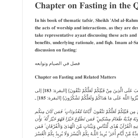
𝐂𝐡𝐚𝐩𝐭𝐞𝐫 𝐨𝐧 𝐅𝐚𝐬𝐭𝐢𝐧𝐠 𝐢𝐧 𝐭𝐡𝐞
𝐈𝐧 𝐡𝐢𝐬 𝐛𝐨𝐨𝐤 𝐨𝐟 𝐭𝐡𝐞𝐦𝐚𝐭𝐢𝐜 𝐭𝐚𝐟𝐬𝐢𝐫, 𝐒𝐡𝐞𝐢𝐤𝐡 ‘𝐀𝐛𝐝 𝐚𝐥-𝐑𝐚𝐡𝐦𝐚
𝐭𝐡𝐞 𝐚𝐜𝐭𝐬 𝐨𝐟 𝐰𝐨𝐫𝐬𝐡𝐢𝐩 𝐚𝐧𝐝 𝐢𝐧𝐭𝐞𝐫𝐚𝐜𝐭𝐢𝐨𝐧𝐬, 𝐚𝐬 𝐭𝐡𝐞𝐲 𝐚𝐫𝐞 𝐝
𝐭𝐚𝐤𝐞 𝐫𝐞𝐩𝐫𝐞𝐬𝐞𝐧𝐭𝐚𝐭𝐢𝐯𝐞 𝐚𝐲𝐚𝐚𝐭 𝐝𝐢𝐬𝐜𝐮𝐬𝐬𝐢𝐧𝐠 𝐭𝐡𝐞𝐬𝐞 𝐚𝐜𝐭𝐬 𝐚𝐧𝐝
𝐛𝐞𝐧𝐞𝐟𝐢𝐭𝐬, 𝐮𝐧𝐝𝐞𝐫𝐥𝐲𝐢𝐧𝐠 𝐫𝐚𝐭𝐢𝐨𝐧𝐚𝐥𝐞, 𝐚𝐧𝐝 𝐟𝐢𝐪𝐡. 𝐈𝐦𝐚𝐦 𝐚𝐥-𝐒𝐚’
𝐝𝐢𝐬𝐜𝐮𝐬𝐬𝐢𝐨𝐧 𝐨𝐧 𝐟𝐚𝐬𝐭𝐢𝐧𝐠:
فصل في الصيام وتوابعه
𝐂𝐡𝐚𝐩𝐭𝐞𝐫 𝐨𝐧 𝐅𝐚𝐬𝐭𝐢𝐧𝐠 𝐚𝐧𝐝 𝐑𝐞𝐥𝐚𝐭𝐞𝐝 𝐌𝐚𝐭𝐭𝐞𝐫𝐬
قال الله تعالى: {يا أَيُّهَا الَّذِينَ آمَنُوا كُتِبَ عَلَيْكُمُ الصِّيَامُ كَمَا كُتِبَ عَلَى الَّذِينَ مِنْ قَبْلِكُمْ لَعَلَّكُمْ تَتَّقُونَ} [البقرة: 𝟏𝟖𝟑] إلى
قوله: {وَلِتُكْمِلُوا الْعِدَّةَ وَلِتُكَبِّرُوا اللَّهَ عَلَى مَا هَدَاكُمْ وَ
أَيَّامًا مَّعْدُودَاتٍ ۚ فَمَن كَانَ مِنكُم
يَا أَيُّهَا الَّذِينَ آمَنُوا كُتِبَ
مَّرِ‌يضًا أَوْ عَلَىٰ سَفَرٍ‌ فَعِدَّةٌ مِّنْ أَيَّامٍ أُخَرَ‌ ۚ وَعَلَى الَّذِينَ يُط
شَهْرُ‌ رَ‌مَضَانَ الَّذِي أُنزِلَ فِيهِ الْقُرْ‌آنُ هُدًى لِّلنَّاسِ وَبَيِّنَاتٍ 
شَهِدَ مِنكُمُ الشَّهْرَ‌ فَلْيَصُمْهُ ۖ وَمَن كَانَ مَرِ‌يضًا أَوْ عَلَىٰ سَفَرٍ‌ فَعِدَّة