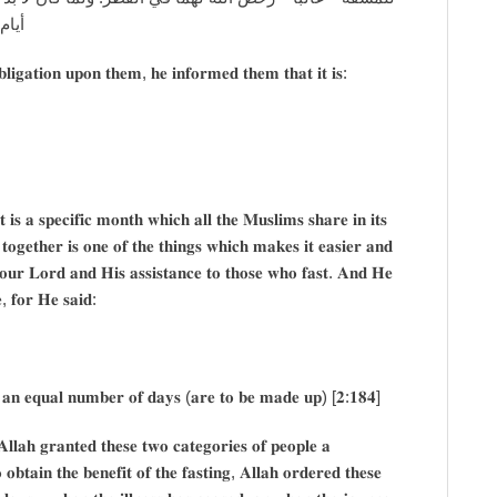
ة. ـ
𝐢𝐠𝐚𝐭𝐢𝐨𝐧 𝐮𝐩𝐨𝐧 𝐭𝐡𝐞𝐦, 𝐡𝐞 𝐢𝐧𝐟𝐨𝐫𝐦𝐞𝐝 𝐭𝐡𝐞𝐦 𝐭𝐡𝐚𝐭 𝐢𝐭 𝐢𝐬:
 𝐢𝐬 𝐚 𝐬𝐩𝐞𝐜𝐢𝐟𝐢𝐜 𝐦𝐨𝐧𝐭𝐡 𝐰𝐡𝐢𝐜𝐡 𝐚𝐥𝐥 𝐭𝐡𝐞 𝐌𝐮𝐬𝐥𝐢𝐦𝐬 𝐬𝐡𝐚𝐫𝐞 𝐢𝐧 𝐢𝐭𝐬
𝐭𝐨𝐠𝐞𝐭𝐡𝐞𝐫 𝐢𝐬 𝐨𝐧𝐞 𝐨𝐟 𝐭𝐡𝐞 𝐭𝐡𝐢𝐧𝐠𝐬 𝐰𝐡𝐢𝐜𝐡 𝐦𝐚𝐤𝐞𝐬 𝐢𝐭 𝐞𝐚𝐬𝐢𝐞𝐫 𝐚𝐧𝐝
𝐟 𝐨𝐮𝐫 𝐋𝐨𝐫𝐝 𝐚𝐧𝐝 𝐇𝐢𝐬 𝐚𝐬𝐬𝐢𝐬𝐭𝐚𝐧𝐜𝐞 𝐭𝐨 𝐭𝐡𝐨𝐬𝐞 𝐰𝐡𝐨 𝐟𝐚𝐬𝐭. 𝐀𝐧𝐝 𝐇𝐞
𝐞, 𝐟𝐨𝐫 𝐇𝐞 𝐬𝐚𝐢𝐝:
𝐧 𝐚𝐧 𝐞𝐪𝐮𝐚𝐥 𝐧𝐮𝐦𝐛𝐞𝐫 𝐨𝐟 𝐝𝐚𝐲𝐬 (𝐚𝐫𝐞 𝐭𝐨 𝐛𝐞 𝐦𝐚𝐝𝐞 𝐮𝐩) [𝟐:𝟏𝟖𝟒]
 𝐀𝐥𝐥𝐚𝐡 𝐠𝐫𝐚𝐧𝐭𝐞𝐝 𝐭𝐡𝐞𝐬𝐞 𝐭𝐰𝐨 𝐜𝐚𝐭𝐞𝐠𝐨𝐫𝐢𝐞𝐬 𝐨𝐟 𝐩𝐞𝐨𝐩𝐥𝐞 𝐚
𝐨 𝐨𝐛𝐭𝐚𝐢𝐧 𝐭𝐡𝐞 𝐛𝐞𝐧𝐞𝐟𝐢𝐭 𝐨𝐟 𝐭𝐡𝐞 𝐟𝐚𝐬𝐭𝐢𝐧𝐠, 𝐀𝐥𝐥𝐚𝐡 𝐨𝐫𝐝𝐞𝐫𝐞𝐝 𝐭𝐡𝐞𝐬𝐞