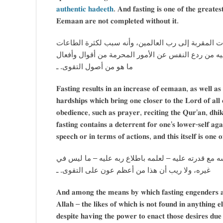
𝐚𝐮𝐭𝐡𝐞𝐧𝐭𝐢𝐜 𝐡𝐚𝐝𝐞𝐞𝐭𝐡
. 𝐀𝐧𝐝 𝐟𝐚𝐬𝐭𝐢𝐧𝐠 𝐢𝐬 𝐨𝐧𝐞 𝐨𝐟 𝐭𝐡𝐞 𝐠𝐫𝐞𝐚𝐭𝐞
𝐄𝐞𝐦𝐚𝐚𝐧 𝐚𝐫𝐞 𝐧𝐨𝐭 𝐜𝐨𝐦𝐩𝐥𝐞𝐭𝐞𝐝 𝐰𝐢𝐭𝐡𝐨𝐮𝐭 𝐢𝐭.
وفيه من حصول زيادة الإيمان، والتمرن على الصبر وال
من صلاة وقراءة وذكر وصدقة وغيرها ما يحقق التقوى، و
ما هو من أصول التقوى. ـ
𝐅𝐚𝐬𝐭𝐢𝐧𝐠 𝐫𝐞𝐬𝐮𝐥𝐭𝐬 𝐢𝐧 𝐚𝐧 𝐢𝐧𝐜𝐫𝐞𝐚𝐬𝐞 𝐨𝐟 𝐞𝐞𝐦𝐚𝐚𝐧, 𝐚𝐬 𝐰𝐞𝐥𝐥 𝐚𝐬 
𝐡𝐚𝐫𝐝𝐬𝐡𝐢𝐩𝐬 𝐰𝐡𝐢𝐜𝐡 𝐛𝐫𝐢𝐧𝐠 𝐨𝐧𝐞 𝐜𝐥𝐨𝐬𝐞𝐫 𝐭𝐨 𝐭𝐡𝐞 𝐋𝐨𝐫𝐝 𝐨𝐟 𝐚𝐥𝐥 𝐜
𝐨𝐛𝐞𝐝𝐢𝐞𝐧𝐜𝐞, 𝐬𝐮𝐜𝐡 𝐚𝐬 𝐩𝐫𝐚𝐲𝐞𝐫, 𝐫𝐞𝐜𝐢𝐭𝐢𝐧𝐠 𝐭𝐡𝐞 𝐐𝐮𝐫’𝐚𝐧, 𝐝𝐡𝐢
𝐟𝐚𝐬𝐭𝐢𝐧𝐠 𝐜𝐨𝐧𝐭𝐚𝐢𝐧𝐬 𝐚 𝐝𝐞𝐭𝐞𝐫𝐫𝐞𝐧𝐭 𝐟𝐨𝐫 𝐨𝐧𝐞’𝐬 𝐥𝐨𝐰𝐞𝐫-𝐬𝐞𝐥𝐟 𝐚𝐠
𝐬𝐩𝐞𝐞𝐜𝐡 𝐨𝐫 𝐢𝐧 𝐭𝐞𝐫𝐦𝐬 𝐨𝐟 𝐚𝐜𝐭𝐢𝐨𝐧𝐬, 𝐚𝐧𝐝 𝐭𝐡𝐢𝐬 𝐢𝐭𝐬𝐞𝐥𝐟 𝐢𝐬 𝐨𝐧𝐞 
ومنها: أن في الصيام من مراقبة الله بترك ما تهوى نفس
غيره، ولا ريب أن هذا من أعظم عون على التقوى. ـ
𝐀𝐧𝐝 𝐚𝐦𝐨𝐧𝐠 𝐭𝐡𝐞 𝐦𝐞𝐚𝐧𝐬 𝐛𝐲 𝐰𝐡𝐢𝐜𝐡 𝐟𝐚𝐬𝐭𝐢𝐧𝐠 𝐞𝐧𝐠𝐞𝐧𝐝𝐞𝐫𝐬 𝐚𝐥-
𝐀𝐥𝐥𝐚𝐡 – 𝐭𝐡𝐞 𝐥𝐢𝐤𝐞𝐬 𝐨𝐟 𝐰𝐡𝐢𝐜𝐡 𝐢𝐬 𝐧𝐨𝐭 𝐟𝐨𝐮𝐧𝐝 𝐢𝐧 𝐚𝐧𝐲𝐭𝐡𝐢𝐧𝐠 𝐞
𝐝𝐞𝐬𝐩𝐢𝐭𝐞 𝐡𝐚𝐯𝐢𝐧𝐠 𝐭𝐡𝐞 𝐩𝐨𝐰𝐞𝐫 𝐭𝐨 𝐞𝐧𝐚𝐜𝐭 𝐭𝐡𝐨𝐬𝐞 𝐝𝐞𝐬𝐢𝐫𝐞𝐬 𝐝𝐮𝐞