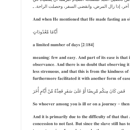
أيام أخر، إذا زال المرض، وانقضى السفر، وحصلت الراح
𝐀𝐧𝐝 𝐰𝐡𝐞𝐧 𝐇𝐞 𝐦𝐞𝐧𝐭𝐢𝐨𝐧𝐞𝐝 𝐭𝐡𝐚𝐭 𝐇𝐞 𝐦𝐚𝐝𝐞 𝐟𝐚𝐬𝐭𝐢𝐧𝐠 𝐚𝐧 𝐨𝐛𝐥
أَيَّامًا مَّعْدُودَاتٍ
𝐚 𝐥𝐢𝐦𝐢𝐭𝐞𝐝 𝐧𝐮𝐦𝐛𝐞𝐫 𝐨𝐟 𝐝𝐚𝐲𝐬 [𝟐:𝟏𝟖𝟒]
𝐦𝐞𝐚𝐧𝐢𝐧𝐠: 𝐟𝐞𝐰 𝐚𝐧𝐝 𝐞𝐚𝐬𝐲. 𝐀𝐧𝐝 𝐩𝐚𝐫𝐭 𝐨𝐟 𝐢𝐭𝐬 𝐞𝐚𝐬𝐞 𝐢𝐬 𝐭𝐡𝐚𝐭 𝐢𝐭
𝐨𝐛𝐬𝐞𝐫𝐯𝐚𝐧𝐜𝐞. 𝐀𝐧𝐝 𝐭𝐡𝐞𝐫𝐞 𝐢𝐬 𝐧𝐨 𝐝𝐨𝐮𝐛𝐭 𝐭𝐡𝐚𝐭 𝐨𝐛𝐬𝐞𝐫𝐯𝐢𝐧𝐠 𝐢𝐭 
𝐥𝐞𝐬𝐬 𝐬𝐭𝐫𝐞𝐧𝐮𝐨𝐮𝐬, 𝐚𝐧𝐝 𝐭𝐡𝐚𝐭 𝐭𝐡𝐢𝐬 𝐢𝐬 𝐟𝐫𝐨𝐦 𝐭𝐡𝐞 𝐤𝐢𝐧𝐝𝐧𝐞𝐬𝐬 
𝐟𝐮𝐫𝐭𝐡𝐞𝐫𝐦𝐨𝐫𝐞 𝐟𝐚𝐜𝐢𝐥𝐢𝐭𝐚𝐭𝐞𝐝 𝐢𝐭 𝐰𝐢𝐭𝐡 𝐚𝐧𝐨𝐭𝐡𝐞𝐫 𝐟𝐨𝐫𝐦 𝐨𝐟 𝐞𝐚𝐬
𝐒𝐨 𝐰𝐡𝐨𝐞𝐯𝐞𝐫 𝐚𝐦𝐨𝐧𝐠 𝐲𝐨𝐮 𝐢𝐬 𝐢𝐥𝐥 𝐨𝐫 𝐨𝐧 𝐚 𝐣𝐨𝐮𝐫𝐧𝐞𝐲 – 𝐭𝐡𝐞
𝐀𝐧𝐝 𝐢𝐭 𝐢𝐬 𝐩𝐫𝐢𝐦𝐚𝐫𝐢𝐥𝐲 𝐝𝐮𝐞 𝐭𝐨 𝐭𝐡𝐞 𝐝𝐢𝐟𝐟𝐢𝐜𝐮𝐥𝐭𝐲 𝐨𝐟 𝐭𝐡𝐚𝐭 𝐭𝐡𝐚
𝐜𝐨𝐧𝐜𝐞𝐬𝐬𝐢𝐨𝐧 𝐭𝐨 𝐧𝐨𝐭 𝐟𝐚𝐬𝐭. 𝐁𝐮𝐭 𝐬𝐢𝐧𝐜𝐞 𝐭𝐡𝐞 𝐬𝐥𝐚𝐯𝐞 𝐬𝐭𝐢𝐥𝐥 𝐡𝐚𝐬 𝐭