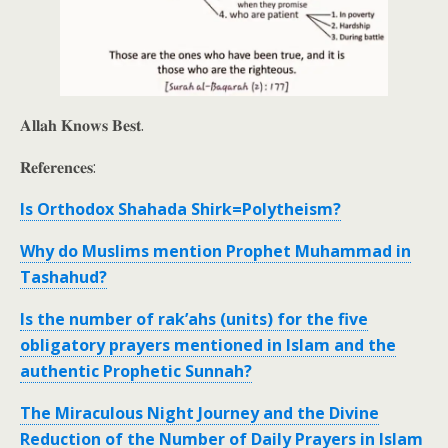
𝐀𝐥𝐥𝐚𝐡 𝐊𝐧𝐨𝐰𝐬 𝐁𝐞𝐬𝐭.
𝐑𝐞𝐟𝐞𝐫𝐞𝐧𝐜𝐞𝐬:
Is Orthodox Shahada Shirk=Polytheism?
Why do Muslims mention Prophet Muhammad in
Tashahud?
Is the number of rak’ahs (units) for the five
obligatory prayers mentioned in Islam and the
authentic Prophetic Sunnah?
The Miraculous Night Journey and the Divine
Reduction of the Number of Daily Prayers in Islam