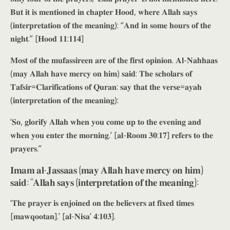
𝐁𝐮𝐭 𝐢𝐭 𝐢𝐬 𝐦𝐞𝐧𝐭𝐢𝐨𝐧𝐞𝐝 𝐢𝐧 𝐜𝐡𝐚𝐩𝐭𝐞𝐫 𝐇𝐨𝐨𝐝, 𝐰𝐡𝐞𝐫𝐞 𝐀𝐥𝐥𝐚𝐡 𝐬𝐚𝐲𝐬
(𝐢𝐧𝐭𝐞𝐫𝐩𝐫𝐞𝐭𝐚𝐭𝐢𝐨𝐧 𝐨𝐟 𝐭𝐡𝐞 𝐦𝐞𝐚𝐧𝐢𝐧𝐠): “𝐀𝐧𝐝 𝐢𝐧 𝐬𝐨𝐦𝐞 𝐡𝐨𝐮𝐫𝐬 𝐨𝐟 𝐭𝐡𝐞
𝐧𝐢𝐠𝐡𝐭.” [𝐇𝐨𝐨𝐝 𝟏𝟏:𝟏𝟏𝟒]
𝐌𝐨𝐬𝐭 𝐨𝐟 𝐭𝐡𝐞 𝐦𝐮𝐟𝐚𝐬𝐬𝐢𝐫𝐞𝐞𝐧 𝐚𝐫𝐞 𝐨𝐟 𝐭𝐡𝐞 𝐟𝐢𝐫𝐬𝐭 𝐨𝐩𝐢𝐧𝐢𝐨𝐧. 𝐀𝐥-𝐍𝐚𝐡𝐡𝐚𝐚𝐬
(𝐦𝐚𝐲 𝐀𝐥𝐥𝐚𝐡 𝐡𝐚𝐯𝐞 𝐦𝐞𝐫𝐜𝐲 𝐨𝐧 𝐡𝐢𝐦) 𝐬𝐚𝐢𝐝: 𝐓𝐡𝐞 𝐬𝐜𝐡𝐨𝐥𝐚𝐫𝐬 𝐨𝐟
𝐓𝐚𝐟𝐬𝐢𝐫=𝐂𝐥𝐚𝐫𝐢𝐟𝐢𝐜𝐚𝐭𝐢𝐨𝐧𝐬 𝐨𝐟 𝐐𝐮𝐫𝐚𝐧: 𝐬𝐚𝐲 𝐭𝐡𝐚𝐭 𝐭𝐡𝐞 𝐯𝐞𝐫𝐬𝐞=𝐚𝐲𝐚𝐡
(𝐢𝐧𝐭𝐞𝐫𝐩𝐫𝐞𝐭𝐚𝐭𝐢𝐨𝐧 𝐨𝐟 𝐭𝐡𝐞 𝐦𝐞𝐚𝐧𝐢𝐧𝐠):
‘𝐒𝐨, 𝐠𝐥𝐨𝐫𝐢𝐟𝐲 𝐀𝐥𝐥𝐚𝐡 𝐰𝐡𝐞𝐧 𝐲𝐨𝐮 𝐜𝐨𝐦𝐞 𝐮𝐩 𝐭𝐨 𝐭𝐡𝐞 𝐞𝐯𝐞𝐧𝐢𝐧𝐠 𝐚𝐧𝐝
𝐰𝐡𝐞𝐧 𝐲𝐨𝐮 𝐞𝐧𝐭𝐞𝐫 𝐭𝐡𝐞 𝐦𝐨𝐫𝐧𝐢𝐧𝐠.’ [𝐚𝐥-𝐑𝐨𝐨𝐦 𝟑𝟎:𝟏𝟕] 𝐫𝐞𝐟𝐞𝐫𝐬 𝐭𝐨 𝐭𝐡𝐞
𝐩𝐫𝐚𝐲𝐞𝐫𝐬.”
𝐈𝐦𝐚𝐦 𝐚𝐥-𝐉𝐚𝐬𝐬𝐚𝐚𝐬 (𝐦𝐚𝐲 𝐀𝐥𝐥𝐚𝐡 𝐡𝐚𝐯𝐞 𝐦𝐞𝐫𝐜𝐲 𝐨𝐧 𝐡𝐢𝐦)
𝐬𝐚𝐢𝐝: “𝐀𝐥𝐥𝐚𝐡 𝐬𝐚𝐲𝐬 (𝐢𝐧𝐭𝐞𝐫𝐩𝐫𝐞𝐭𝐚𝐭𝐢𝐨𝐧 𝐨𝐟 𝐭𝐡𝐞 𝐦𝐞𝐚𝐧𝐢𝐧𝐠):
‘𝐓𝐡𝐞 𝐩𝐫𝐚𝐲𝐞𝐫 𝐢𝐬 𝐞𝐧𝐣𝐨𝐢𝐧𝐞𝐝 𝐨𝐧 𝐭𝐡𝐞 𝐛𝐞𝐥𝐢𝐞𝐯𝐞𝐫𝐬 𝐚𝐭 𝐟𝐢𝐱𝐞𝐝 𝐭𝐢𝐦𝐞𝐬
[𝐦𝐚𝐰𝐪𝐨𝐨𝐭𝐚𝐧].’ [𝐚𝐥-𝐍𝐢𝐬𝐚’ 𝟒:𝟏𝟎𝟑].