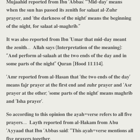
𝐌𝐮𝐣𝐚𝐚𝐡𝐢𝐝 𝐫𝐞𝐩𝐨𝐫𝐭𝐞𝐝 𝐟𝐫𝐨𝐦 𝐈𝐛𝐧 ‘𝐀𝐛𝐛𝐚𝐬: “’𝐌𝐢𝐝-𝐝𝐚𝐲’ 𝐦𝐞𝐚𝐧𝐬
𝐰𝐡𝐞𝐧 𝐭𝐡𝐞 𝐬𝐮𝐧 𝐡𝐚𝐬 𝐩𝐚𝐬𝐬𝐞𝐝 𝐢𝐭𝐬 𝐳𝐞𝐧𝐢𝐭𝐡 𝐟𝐨𝐫 𝐬𝐚𝐥𝐚𝐚𝐭 𝐚𝐥-𝐙𝐮𝐡𝐫
𝐩𝐫𝐚𝐲𝐞𝐫, 𝐚𝐧𝐝 ‘𝐭𝐡𝐞 𝐝𝐚𝐫𝐤𝐧𝐞𝐬𝐬 𝐨𝐟 𝐭𝐡𝐞 𝐧𝐢𝐠𝐡𝐭’ 𝐦𝐞𝐚𝐧𝐬 𝐭𝐡𝐞 𝐛𝐞𝐠𝐢𝐧𝐧𝐢𝐧𝐠
𝐨𝐟 𝐭𝐡𝐞 𝐧𝐢𝐠𝐡𝐭, 𝐟𝐨𝐫 𝐬𝐚𝐥𝐚𝐚𝐭 𝐚𝐥-𝐦𝐚𝐠𝐡𝐫𝐢𝐛.”
𝐈𝐭 𝐰𝐚𝐬 𝐚𝐥𝐬𝐨 𝐫𝐞𝐩𝐨𝐫𝐭𝐞𝐝 𝐟𝐫𝐨𝐦 𝐈𝐛𝐧 ‘𝐔𝐦𝐚𝐫 𝐭𝐡𝐚𝐭 𝐦𝐢𝐝-𝐝𝐚𝐲 𝐦𝐞𝐚𝐧𝐭
𝐭𝐡𝐞 𝐳𝐞𝐧𝐢𝐭𝐡… 𝐀𝐥𝐥𝐚𝐡 𝐬𝐚𝐲𝐬 (𝐈𝐧𝐭𝐞𝐫𝐩𝐫𝐞𝐭𝐚𝐭𝐢𝐨𝐧 𝐨𝐟 𝐭𝐡𝐞 𝐦𝐞𝐚𝐧𝐢𝐧𝐠):
“𝐀𝐧𝐝 𝐩𝐞𝐫𝐟𝐨𝐫𝐦 𝐚𝐥-𝐬𝐚𝐥𝐚𝐚𝐡 𝐚𝐭 𝐭𝐡𝐞 𝐭𝐰𝐨 𝐞𝐧𝐝𝐬 𝐨𝐟 𝐭𝐡𝐞 𝐝𝐚𝐲 𝐚𝐧𝐝 𝐢𝐧
𝐬𝐨𝐦𝐞 𝐩𝐚𝐫𝐭𝐬 𝐨𝐟 𝐭𝐡𝐞 𝐧𝐢𝐠𝐡𝐭” 𝐐𝐮𝐫𝐚𝐧 [𝐇𝐨𝐨𝐝 𝟏𝟏:𝟏𝟏𝟒].
‘𝐀𝐦𝐫 𝐫𝐞𝐩𝐨𝐫𝐭𝐞𝐝 𝐟𝐫𝐨𝐦 𝐚𝐥-𝐇𝐚𝐬𝐚𝐧 𝐭𝐡𝐚𝐭 ‘𝐭𝐡𝐞 𝐭𝐰𝐨 𝐞𝐧𝐝𝐬 𝐨𝐟 𝐭𝐡𝐞 𝐝𝐚𝐲’
𝐦𝐞𝐚𝐧𝐬 𝐟𝐚𝐣𝐫 𝐩𝐫𝐚𝐲𝐞𝐫 𝐚𝐭 𝐭𝐡𝐞 𝐟𝐢𝐫𝐬𝐭 𝐞𝐧𝐝 𝐚𝐧𝐝 𝐳𝐮𝐡𝐫 𝐩𝐫𝐚𝐲𝐞𝐫 𝐚𝐧𝐝 ‘𝐀𝐬𝐫
𝐩𝐫𝐚𝐲𝐞𝐫 𝐚𝐭 𝐭𝐡𝐞 𝐨𝐭𝐡𝐞𝐫; ‘𝐬𝐨𝐦𝐞 𝐩𝐚𝐫𝐭𝐬 𝐨𝐟 𝐭𝐡𝐞 𝐧𝐢𝐠𝐡𝐭’ 𝐦𝐞𝐚𝐧𝐬 𝐦𝐚𝐠𝐡𝐫𝐢𝐛
𝐚𝐧𝐝 ‘𝐈𝐬𝐡𝐚 𝐩𝐫𝐚𝐲𝐞𝐫’.
𝐒𝐨 𝐚𝐜𝐜𝐨𝐫𝐝𝐢𝐧𝐠 𝐭𝐨 𝐭𝐡𝐢𝐬 𝐨𝐩𝐢𝐧𝐢𝐨𝐧 𝐭𝐡𝐞 𝐚𝐲𝐚𝐡=𝐯𝐞𝐫𝐬𝐞 𝐫𝐞𝐟𝐞𝐫𝐬 𝐭𝐨 𝐚𝐥𝐥 𝐟𝐢𝐯𝐞
𝐩𝐫𝐚𝐲𝐞𝐫𝐬…. 𝐋𝐚𝐲𝐭𝐡 𝐫𝐞𝐩𝐨𝐫𝐭𝐞𝐝 𝐟𝐫𝐨𝐦 𝐚𝐥-𝐇𝐚𝐤𝐚𝐦 𝐟𝐫𝐨𝐦 𝐀𝐛𝐮
‘𝐀𝐲𝐲𝐚𝐚𝐝 𝐭𝐡𝐚𝐭 𝐈𝐛𝐧 ‘𝐀𝐛𝐛𝐚𝐬 𝐬𝐚𝐢𝐝: “𝐓𝐡𝐢𝐬 𝐚𝐲𝐚𝐡=𝐯𝐞𝐫𝐬𝐞 𝐦𝐞𝐧𝐭𝐢𝐨𝐧𝐬 𝐚𝐥𝐥
𝐟𝐢𝐯𝐞 𝐩𝐫𝐚𝐲𝐞𝐫𝐬 𝐭𝐨𝐠𝐞𝐭𝐡𝐞𝐫.