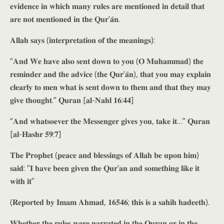
𝐞𝐯𝐢𝐝𝐞𝐧𝐜𝐞 𝐢𝐧 𝐰𝐡𝐢𝐜𝐡 𝐦𝐚𝐧𝐲 𝐫𝐮𝐥𝐞𝐬 𝐚𝐫𝐞 𝐦𝐞𝐧𝐭𝐢𝐨𝐧𝐞𝐝 𝐢𝐧 𝐝𝐞𝐭𝐚𝐢𝐥 𝐭𝐡𝐚𝐭
𝐚𝐫𝐞 𝐧𝐨𝐭 𝐦𝐞𝐧𝐭𝐢𝐨𝐧𝐞𝐝 𝐢𝐧 𝐭𝐡𝐞 𝐐𝐮𝐫’𝐚̂𝐧.
𝐀𝐥𝐥𝐚𝐡 𝐬𝐚𝐲𝐬 (𝐢𝐧𝐭𝐞𝐫𝐩𝐫𝐞𝐭𝐚𝐭𝐢𝐨𝐧 𝐨𝐟 𝐭𝐡𝐞 𝐦𝐞𝐚𝐧𝐢𝐧𝐠𝐬):
“𝐀𝐧𝐝 𝐖𝐞 𝐡𝐚𝐯𝐞 𝐚𝐥𝐬𝐨 𝐬𝐞𝐧𝐭 𝐝𝐨𝐰𝐧 𝐭𝐨 𝐲𝐨𝐮 (𝐎 𝐌𝐮𝐡𝐚𝐦𝐦𝐚𝐝) 𝐭𝐡𝐞
𝐫𝐞𝐦𝐢𝐧𝐝𝐞𝐫 𝐚𝐧𝐝 𝐭𝐡𝐞 𝐚𝐝𝐯𝐢𝐜𝐞 (𝐭𝐡𝐞 𝐐𝐮𝐫’𝐚̂𝐧), 𝐭𝐡𝐚𝐭 𝐲𝐨𝐮 𝐦𝐚𝐲 𝐞𝐱𝐩𝐥𝐚𝐢𝐧
𝐜𝐥𝐞𝐚𝐫𝐥𝐲 𝐭𝐨 𝐦𝐞𝐧 𝐰𝐡𝐚𝐭 𝐢𝐬 𝐬𝐞𝐧𝐭 𝐝𝐨𝐰𝐧 𝐭𝐨 𝐭𝐡𝐞𝐦 𝐚𝐧𝐝 𝐭𝐡𝐚𝐭 𝐭𝐡𝐞𝐲 𝐦𝐚𝐲
𝐠𝐢𝐯𝐞 𝐭𝐡𝐨𝐮𝐠𝐡𝐭.” 𝐐𝐮𝐫𝐚𝐧 [𝐚𝐥-𝐍𝐚𝐡𝐥 𝟏𝟔:𝟒𝟒]
“𝐀𝐧𝐝 𝐰𝐡𝐚𝐭𝐬𝐨𝐞𝐯𝐞𝐫 𝐭𝐡𝐞 𝐌𝐞𝐬𝐬𝐞𝐧𝐠𝐞𝐫 𝐠𝐢𝐯𝐞𝐬 𝐲𝐨𝐮, 𝐭𝐚𝐤𝐞 𝐢𝐭…” 𝐐𝐮𝐫𝐚𝐧
[𝐚𝐥-𝐇𝐚𝐬𝐡𝐫 𝟓𝟗:𝟕]
𝐓𝐡𝐞 𝐏𝐫𝐨𝐩𝐡𝐞𝐭 (𝐩𝐞𝐚𝐜𝐞 𝐚𝐧𝐝 𝐛𝐥𝐞𝐬𝐬𝐢𝐧𝐠𝐬 𝐨𝐟 𝐀𝐥𝐥𝐚𝐡 𝐛𝐞 𝐮𝐩𝐨𝐧 𝐡𝐢𝐦)
𝐬𝐚𝐢𝐝: “𝐈 𝐡𝐚𝐯𝐞 𝐛𝐞𝐞𝐧 𝐠𝐢𝐯𝐞𝐧 𝐭𝐡𝐞 𝐐𝐮𝐫’𝐚𝐧 𝐚𝐧𝐝 𝐬𝐨𝐦𝐞𝐭𝐡𝐢𝐧𝐠 𝐥𝐢𝐤𝐞 𝐢𝐭
𝐰𝐢𝐭𝐡 𝐢𝐭”
(𝐑𝐞𝐩𝐨𝐫𝐭𝐞𝐝 𝐛𝐲 𝐈𝐦𝐚𝐦 𝐀𝐡𝐦𝐚𝐝, 𝟏𝟔𝟓𝟒𝟔; 𝐭𝐡𝐢𝐬 𝐢𝐬 𝐚 𝐬𝐚𝐡𝐢𝐡 𝐡𝐚𝐝𝐞𝐞𝐭𝐡).
𝐖𝐡𝐞𝐭𝐡𝐞𝐫 𝐭𝐡𝐞 𝐫𝐮𝐥𝐞𝐬 𝐰𝐞𝐫𝐞 𝐧𝐚𝐫𝐫𝐚𝐭𝐞𝐝 𝐢𝐧 𝐭𝐡𝐞 𝐐𝐮𝐫𝐚𝐧 𝐨𝐫 𝐢𝐧 𝐭𝐡𝐞