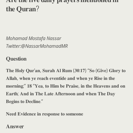
𝐭𝐡𝐞 𝐐𝐮𝐫𝐚𝐧?
Mohamad Mostafa Nassar
Twitter:@NassarMohamadMR
𝐐𝐮𝐞𝐬𝐭𝐢𝐨𝐧
𝐓𝐡𝐞 𝐇𝐨𝐥𝐲 𝐐𝐮𝐫’𝐚𝐧, 𝐒𝐮𝐫𝐚𝐡 𝐀𝐥 𝐑𝐮𝐦 (𝟑𝟎:𝟏𝟕) “𝐒𝐨 (𝐆𝐢𝐯𝐞) 𝐆𝐥𝐨𝐫𝐲 𝐭𝐨
𝐀𝐥𝐥𝐚𝐡, 𝐰𝐡𝐞𝐧 𝐲𝐞 𝐫𝐞𝐚𝐜𝐡 𝐞𝐯𝐞𝐧𝐭𝐢𝐝𝐞 𝐚𝐧𝐝 𝐰𝐡𝐞𝐧 𝐲𝐞 𝐑𝐢𝐬𝐞 𝐢𝐧 𝐭𝐡𝐞
𝐦𝐨𝐫𝐧𝐢𝐧𝐠;” 𝟏𝟖 “𝐘𝐞𝐚, 𝐭𝐨 𝐇𝐢𝐦 𝐛𝐞 𝐏𝐫𝐚𝐢𝐬𝐞, 𝐢𝐧 𝐭𝐡𝐞 𝐇𝐞𝐚𝐯𝐞𝐧𝐬 𝐚𝐧𝐝 𝐨𝐧
𝐄𝐚𝐫𝐭𝐡; 𝐀𝐧𝐝 𝐢𝐧 𝐓𝐡𝐞 𝐋𝐚𝐭𝐞 𝐀𝐟𝐭𝐞𝐫𝐧𝐨𝐨𝐧 𝐚𝐧𝐝 𝐰𝐡𝐞𝐧 𝐓𝐡𝐞 𝐃𝐚𝐲
𝐁𝐞𝐠𝐢𝐧𝐬 𝐭𝐨 𝐃𝐞𝐜𝐥𝐢𝐧𝐞.”
𝐍𝐞𝐞𝐝 𝐄𝐯𝐢𝐝𝐞𝐧𝐜𝐞 𝐢𝐧 𝐫𝐞𝐬𝐩𝐨𝐧𝐬𝐞 𝐭𝐨 𝐬𝐨𝐦𝐞𝐨𝐧𝐞
𝐀𝐧𝐬𝐰𝐞𝐫