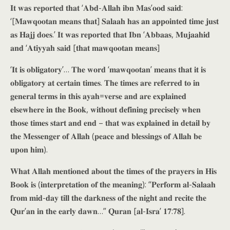
𝐈𝐭 𝐰𝐚𝐬 𝐫𝐞𝐩𝐨𝐫𝐭𝐞𝐝 𝐭𝐡𝐚𝐭 ‘𝐀𝐛𝐝-𝐀𝐥𝐥𝐚𝐡 𝐢𝐛𝐧 𝐌𝐚𝐬’𝐨𝐨𝐝 𝐬𝐚𝐢𝐝:
‘[𝐌𝐚𝐰𝐪𝐨𝐨𝐭𝐚𝐧 𝐦𝐞𝐚𝐧𝐬 𝐭𝐡𝐚𝐭] 𝐒𝐚𝐥𝐚𝐚𝐡 𝐡𝐚𝐬 𝐚𝐧 𝐚𝐩𝐩𝐨𝐢𝐧𝐭𝐞𝐝 𝐭𝐢𝐦𝐞 𝐣𝐮𝐬𝐭
𝐚𝐬 𝐇𝐚𝐣𝐣 𝐝𝐨𝐞𝐬.’ 𝐈𝐭 𝐰𝐚𝐬 𝐫𝐞𝐩𝐨𝐫𝐭𝐞𝐝 𝐭𝐡𝐚𝐭 𝐈𝐛𝐧 ‘𝐀𝐛𝐛𝐚𝐚𝐬, 𝐌𝐮𝐣𝐚𝐚𝐡𝐢𝐝
𝐚𝐧𝐝 ‘𝐀𝐭𝐢𝐲𝐲𝐚𝐡 𝐬𝐚𝐢𝐝 [𝐭𝐡𝐚𝐭 𝐦𝐚𝐰𝐪𝐨𝐨𝐭𝐚𝐧 𝐦𝐞𝐚𝐧𝐬]
‘𝐈𝐭 𝐢𝐬 𝐨𝐛𝐥𝐢𝐠𝐚𝐭𝐨𝐫𝐲’… 𝐓𝐡𝐞 𝐰𝐨𝐫𝐝 ‘𝐦𝐚𝐰𝐪𝐨𝐨𝐭𝐚𝐧’ 𝐦𝐞𝐚𝐧𝐬 𝐭𝐡𝐚𝐭 𝐢𝐭 𝐢𝐬
𝐨𝐛𝐥𝐢𝐠𝐚𝐭𝐨𝐫𝐲 𝐚𝐭 𝐜𝐞𝐫𝐭𝐚𝐢𝐧 𝐭𝐢𝐦𝐞𝐬. 𝐓𝐡𝐞 𝐭𝐢𝐦𝐞𝐬 𝐚𝐫𝐞 𝐫𝐞𝐟𝐞𝐫𝐫𝐞𝐝 𝐭𝐨 𝐢𝐧
𝐠𝐞𝐧𝐞𝐫𝐚𝐥 𝐭𝐞𝐫𝐦𝐬 𝐢𝐧 𝐭𝐡𝐢𝐬 𝐚𝐲𝐚𝐡=𝐯𝐞𝐫𝐬𝐞 𝐚𝐧𝐝 𝐚𝐫𝐞 𝐞𝐱𝐩𝐥𝐚𝐢𝐧𝐞𝐝
𝐞𝐥𝐬𝐞𝐰𝐡𝐞𝐫𝐞 𝐢𝐧 𝐭𝐡𝐞 𝐁𝐨𝐨𝐤, 𝐰𝐢𝐭𝐡𝐨𝐮𝐭 𝐝𝐞𝐟𝐢𝐧𝐢𝐧𝐠 𝐩𝐫𝐞𝐜𝐢𝐬𝐞𝐥𝐲 𝐰𝐡𝐞𝐧
𝐭𝐡𝐨𝐬𝐞 𝐭𝐢𝐦𝐞𝐬 𝐬𝐭𝐚𝐫𝐭 𝐚𝐧𝐝 𝐞𝐧𝐝 – 𝐭𝐡𝐚𝐭 𝐰𝐚𝐬 𝐞𝐱𝐩𝐥𝐚𝐢𝐧𝐞𝐝 𝐢𝐧 𝐝𝐞𝐭𝐚𝐢𝐥 𝐛𝐲
𝐭𝐡𝐞 𝐌𝐞𝐬𝐬𝐞𝐧𝐠𝐞𝐫 𝐨𝐟 𝐀𝐥𝐥𝐚𝐡 (𝐩𝐞𝐚𝐜𝐞 𝐚𝐧𝐝 𝐛𝐥𝐞𝐬𝐬𝐢𝐧𝐠𝐬 𝐨𝐟 𝐀𝐥𝐥𝐚𝐡 𝐛𝐞
𝐮𝐩𝐨𝐧 𝐡𝐢𝐦).
𝐖𝐡𝐚𝐭 𝐀𝐥𝐥𝐚𝐡 𝐦𝐞𝐧𝐭𝐢𝐨𝐧𝐞𝐝 𝐚𝐛𝐨𝐮𝐭 𝐭𝐡𝐞 𝐭𝐢𝐦𝐞𝐬 𝐨𝐟 𝐭𝐡𝐞 𝐩𝐫𝐚𝐲𝐞𝐫𝐬 𝐢𝐧 𝐇𝐢𝐬
𝐁𝐨𝐨𝐤 𝐢𝐬 (𝐢𝐧𝐭𝐞𝐫𝐩𝐫𝐞𝐭𝐚𝐭𝐢𝐨𝐧 𝐨𝐟 𝐭𝐡𝐞 𝐦𝐞𝐚𝐧𝐢𝐧𝐠): “𝐏𝐞𝐫𝐟𝐨𝐫𝐦 𝐚𝐥-𝐒𝐚𝐥𝐚𝐚𝐡
𝐟𝐫𝐨𝐦 𝐦𝐢𝐝-𝐝𝐚𝐲 𝐭𝐢𝐥𝐥 𝐭𝐡𝐞 𝐝𝐚𝐫𝐤𝐧𝐞𝐬𝐬 𝐨𝐟 𝐭𝐡𝐞 𝐧𝐢𝐠𝐡𝐭 𝐚𝐧𝐝 𝐫𝐞𝐜𝐢𝐭𝐞 𝐭𝐡𝐞
𝐐𝐮𝐫’𝐚𝐧 𝐢𝐧 𝐭𝐡𝐞 𝐞𝐚𝐫𝐥𝐲 𝐝𝐚𝐰𝐧…” 𝐐𝐮𝐫𝐚𝐧 [𝐚𝐥-𝐈𝐬𝐫𝐚’ 𝟏𝟕:𝟕𝟖].