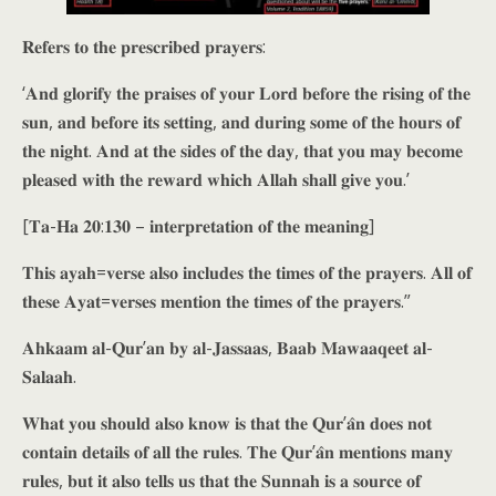
𝐑𝐞𝐟𝐞𝐫𝐬 𝐭𝐨 𝐭𝐡𝐞 𝐩𝐫𝐞𝐬𝐜𝐫𝐢𝐛𝐞𝐝 𝐩𝐫𝐚𝐲𝐞𝐫𝐬:
‘𝐀𝐧𝐝 𝐠𝐥𝐨𝐫𝐢𝐟𝐲 𝐭𝐡𝐞 𝐩𝐫𝐚𝐢𝐬𝐞𝐬 𝐨𝐟 𝐲𝐨𝐮𝐫 𝐋𝐨𝐫𝐝 𝐛𝐞𝐟𝐨𝐫𝐞 𝐭𝐡𝐞 𝐫𝐢𝐬𝐢𝐧𝐠 𝐨𝐟 𝐭𝐡𝐞
𝐬𝐮𝐧, 𝐚𝐧𝐝 𝐛𝐞𝐟𝐨𝐫𝐞 𝐢𝐭𝐬 𝐬𝐞𝐭𝐭𝐢𝐧𝐠, 𝐚𝐧𝐝 𝐝𝐮𝐫𝐢𝐧𝐠 𝐬𝐨𝐦𝐞 𝐨𝐟 𝐭𝐡𝐞 𝐡𝐨𝐮𝐫𝐬 𝐨𝐟
𝐭𝐡𝐞 𝐧𝐢𝐠𝐡𝐭. 𝐀𝐧𝐝 𝐚𝐭 𝐭𝐡𝐞 𝐬𝐢𝐝𝐞𝐬 𝐨𝐟 𝐭𝐡𝐞 𝐝𝐚𝐲, 𝐭𝐡𝐚𝐭 𝐲𝐨𝐮 𝐦𝐚𝐲 𝐛𝐞𝐜𝐨𝐦𝐞
𝐩𝐥𝐞𝐚𝐬𝐞𝐝 𝐰𝐢𝐭𝐡 𝐭𝐡𝐞 𝐫𝐞𝐰𝐚𝐫𝐝 𝐰𝐡𝐢𝐜𝐡 𝐀𝐥𝐥𝐚𝐡 𝐬𝐡𝐚𝐥𝐥 𝐠𝐢𝐯𝐞 𝐲𝐨𝐮.’
[𝐓𝐚-𝐇𝐚 𝟐𝟎:𝟏𝟑𝟎 – 𝐢𝐧𝐭𝐞𝐫𝐩𝐫𝐞𝐭𝐚𝐭𝐢𝐨𝐧 𝐨𝐟 𝐭𝐡𝐞 𝐦𝐞𝐚𝐧𝐢𝐧𝐠]
𝐓𝐡𝐢𝐬 𝐚𝐲𝐚𝐡=𝐯𝐞𝐫𝐬𝐞 𝐚𝐥𝐬𝐨 𝐢𝐧𝐜𝐥𝐮𝐝𝐞𝐬 𝐭𝐡𝐞 𝐭𝐢𝐦𝐞𝐬 𝐨𝐟 𝐭𝐡𝐞 𝐩𝐫𝐚𝐲𝐞𝐫𝐬. 𝐀𝐥𝐥 𝐨𝐟
𝐭𝐡𝐞𝐬𝐞 𝐀𝐲𝐚𝐭=𝐯𝐞𝐫𝐬𝐞𝐬 𝐦𝐞𝐧𝐭𝐢𝐨𝐧 𝐭𝐡𝐞 𝐭𝐢𝐦𝐞𝐬 𝐨𝐟 𝐭𝐡𝐞 𝐩𝐫𝐚𝐲𝐞𝐫𝐬.”
𝐀𝐡𝐤𝐚𝐚𝐦 𝐚𝐥-𝐐𝐮𝐫’𝐚𝐧 𝐛𝐲 𝐚𝐥-𝐉𝐚𝐬𝐬𝐚𝐚𝐬, 𝐁𝐚𝐚𝐛 𝐌𝐚𝐰𝐚𝐚𝐪𝐞𝐞𝐭 𝐚𝐥-
𝐒𝐚𝐥𝐚𝐚𝐡.
𝐖𝐡𝐚𝐭 𝐲𝐨𝐮 𝐬𝐡𝐨𝐮𝐥𝐝 𝐚𝐥𝐬𝐨 𝐤𝐧𝐨𝐰 𝐢𝐬 𝐭𝐡𝐚𝐭 𝐭𝐡𝐞 𝐐𝐮𝐫’𝐚̂𝐧 𝐝𝐨𝐞𝐬 𝐧𝐨𝐭
𝐜𝐨𝐧𝐭𝐚𝐢𝐧 𝐝𝐞𝐭𝐚𝐢𝐥𝐬 𝐨𝐟 𝐚𝐥𝐥 𝐭𝐡𝐞 𝐫𝐮𝐥𝐞𝐬. 𝐓𝐡𝐞 𝐐𝐮𝐫’𝐚̂𝐧 𝐦𝐞𝐧𝐭𝐢𝐨𝐧𝐬 𝐦𝐚𝐧𝐲
𝐫𝐮𝐥𝐞𝐬, 𝐛𝐮𝐭 𝐢𝐭 𝐚𝐥𝐬𝐨 𝐭𝐞𝐥𝐥𝐬 𝐮𝐬 𝐭𝐡𝐚𝐭 𝐭𝐡𝐞 𝐒𝐮𝐧𝐧𝐚𝐡 𝐢𝐬 𝐚 𝐬𝐨𝐮𝐫𝐜𝐞 𝐨𝐟