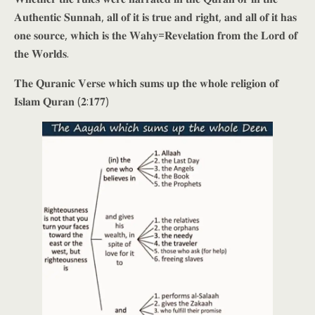
𝐀𝐮𝐭𝐡𝐞𝐧𝐭𝐢𝐜 𝐒𝐮𝐧𝐧𝐚𝐡, 𝐚𝐥𝐥 𝐨𝐟 𝐢𝐭 𝐢𝐬 𝐭𝐫𝐮𝐞 𝐚𝐧𝐝 𝐫𝐢𝐠𝐡𝐭, 𝐚𝐧𝐝 𝐚𝐥𝐥 𝐨𝐟 𝐢𝐭 𝐡𝐚𝐬
𝐨𝐧𝐞 𝐬𝐨𝐮𝐫𝐜𝐞, 𝐰𝐡𝐢𝐜𝐡 𝐢𝐬 𝐭𝐡𝐞 𝐖𝐚𝐡𝐲=𝐑𝐞𝐯𝐞𝐥𝐚𝐭𝐢𝐨𝐧 𝐟𝐫𝐨𝐦 𝐭𝐡𝐞 𝐋𝐨𝐫𝐝 𝐨𝐟
𝐭𝐡𝐞 𝐖𝐨𝐫𝐥𝐝𝐬.
𝐓𝐡𝐞 𝐐𝐮𝐫𝐚𝐧𝐢𝐜 𝐕𝐞𝐫𝐬𝐞 𝐰𝐡𝐢𝐜𝐡 𝐬𝐮𝐦𝐬 𝐮𝐩 𝐭𝐡𝐞 𝐰𝐡𝐨𝐥𝐞 𝐫𝐞𝐥𝐢𝐠𝐢𝐨𝐧 𝐨𝐟
𝐈𝐬𝐥𝐚𝐦 𝐐𝐮𝐫𝐚𝐧 (𝟐:𝟏𝟕𝟕)