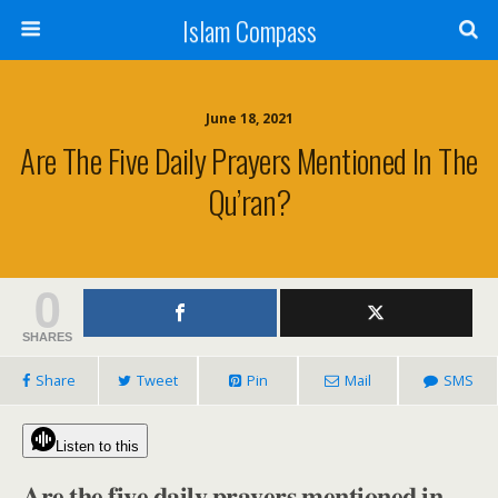
Islam Compass
June 18, 2021
Are The Five Daily Prayers Mentioned In The
Qu’ran?
0
SHARES
Share
Tweet
Pin
Mail
SMS
Listen to this
𝐀𝐫𝐞 𝐭𝐡𝐞 𝐟𝐢𝐯𝐞 𝐝𝐚𝐢𝐥𝐲 𝐩𝐫𝐚𝐲𝐞𝐫𝐬 𝐦𝐞𝐧𝐭𝐢𝐨𝐧𝐞𝐝 𝐢𝐧