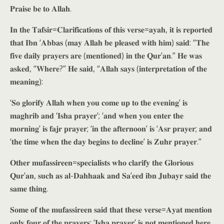
𝐏𝐫𝐚𝐢𝐬𝐞 𝐛𝐞 𝐭𝐨 𝐀𝐥𝐥𝐚𝐡.
𝐈𝐧 𝐭𝐡𝐞 𝐓𝐚𝐟𝐬𝐢𝐫=𝐂𝐥𝐚𝐫𝐢𝐟𝐢𝐜𝐚𝐭𝐢𝐨𝐧𝐬 𝐨𝐟 𝐭𝐡𝐢𝐬 𝐯𝐞𝐫𝐬𝐞=𝐚𝐲𝐚𝐡, 𝐢𝐭 𝐢𝐬 𝐫𝐞𝐩𝐨𝐫𝐭𝐞𝐝
𝐭𝐡𝐚𝐭 𝐈𝐛𝐧 ‘𝐀𝐛𝐛𝐚𝐬 (𝐦𝐚𝐲 𝐀𝐥𝐥𝐚𝐡 𝐛𝐞 𝐩𝐥𝐞𝐚𝐬𝐞𝐝 𝐰𝐢𝐭𝐡 𝐡𝐢𝐦) 𝐬𝐚𝐢𝐝: “𝐓𝐡𝐞
𝐟𝐢𝐯𝐞 𝐝𝐚𝐢𝐥𝐲 𝐩𝐫𝐚𝐲𝐞𝐫𝐬 𝐚𝐫𝐞 (𝐦𝐞𝐧𝐭𝐢𝐨𝐧𝐞𝐝) 𝐢𝐧 𝐭𝐡𝐞 𝐐𝐮𝐫’𝐚𝐧.” 𝐇𝐞 𝐰𝐚𝐬
𝐚𝐬𝐤𝐞𝐝, “𝐖𝐡𝐞𝐫𝐞?” 𝐇𝐞 𝐬𝐚𝐢𝐝, “𝐀𝐥𝐥𝐚𝐡 𝐬𝐚𝐲𝐬 (𝐢𝐧𝐭𝐞𝐫𝐩𝐫𝐞𝐭𝐚𝐭𝐢𝐨𝐧 𝐨𝐟 𝐭𝐡𝐞
𝐦𝐞𝐚𝐧𝐢𝐧𝐠):
‘𝐒𝐨 𝐠𝐥𝐨𝐫𝐢𝐟𝐲 𝐀𝐥𝐥𝐚𝐡 𝐰𝐡𝐞𝐧 𝐲𝐨𝐮 𝐜𝐨𝐦𝐞 𝐮𝐩 𝐭𝐨 𝐭𝐡𝐞 𝐞𝐯𝐞𝐧𝐢𝐧𝐠’ 𝐢𝐬
𝐦𝐚𝐠𝐡𝐫𝐢𝐛 𝐚𝐧𝐝 ‘𝐈𝐬𝐡𝐚 𝐩𝐫𝐚𝐲𝐞𝐫’; ‘𝐚𝐧𝐝 𝐰𝐡𝐞𝐧 𝐲𝐨𝐮 𝐞𝐧𝐭𝐞𝐫 𝐭𝐡𝐞
𝐦𝐨𝐫𝐧𝐢𝐧𝐠’ 𝐢𝐬 𝐟𝐚𝐣𝐫 𝐩𝐫𝐚𝐲𝐞𝐫; ‘𝐢𝐧 𝐭𝐡𝐞 𝐚𝐟𝐭𝐞𝐫𝐧𝐨𝐨𝐧’ 𝐢𝐬 ‘𝐀𝐬𝐫 𝐩𝐫𝐚𝐲𝐞𝐫; 𝐚𝐧𝐝
‘𝐭𝐡𝐞 𝐭𝐢𝐦𝐞 𝐰𝐡𝐞𝐧 𝐭𝐡𝐞 𝐝𝐚𝐲 𝐛𝐞𝐠𝐢𝐧𝐬 𝐭𝐨 𝐝𝐞𝐜𝐥𝐢𝐧𝐞’ 𝐢𝐬 𝐙𝐮𝐡𝐫 𝐩𝐫𝐚𝐲𝐞𝐫.”
𝐎𝐭𝐡𝐞𝐫 𝐦𝐮𝐟𝐚𝐬𝐬𝐢𝐫𝐞𝐞𝐧=𝐬𝐩𝐞𝐜𝐢𝐚𝐥𝐢𝐬𝐭𝐬 𝐰𝐡𝐨 𝐜𝐥𝐚𝐫𝐢𝐟𝐲 𝐭𝐡𝐞 𝐆𝐥𝐨𝐫𝐢𝐨𝐮𝐬
𝐐𝐮𝐫’𝐚𝐧, 𝐬𝐮𝐜𝐡 𝐚𝐬 𝐚𝐥-𝐃𝐚𝐡𝐡𝐚𝐚𝐤 𝐚𝐧𝐝 𝐒𝐚’𝐞𝐞𝐝 𝐢𝐛𝐧 𝐉𝐮𝐛𝐚𝐲𝐫 𝐬𝐚𝐢𝐝 𝐭𝐡𝐞
𝐬𝐚𝐦𝐞 𝐭𝐡𝐢𝐧𝐠.
𝐒𝐨𝐦𝐞 𝐨𝐟 𝐭𝐡𝐞 𝐦𝐮𝐟𝐚𝐬𝐬𝐢𝐫𝐞𝐞𝐧 𝐬𝐚𝐢𝐝 𝐭𝐡𝐚𝐭 𝐭𝐡𝐞𝐬𝐞 𝐯𝐞𝐫𝐬𝐞=𝐀𝐲𝐚𝐭 𝐦𝐞𝐧𝐭𝐢𝐨𝐧
𝐨𝐧𝐥𝐲 𝐟𝐨𝐮𝐫 𝐨𝐟 𝐭𝐡𝐞 𝐩𝐫𝐚𝐲𝐞𝐫𝐬; ‘𝐈𝐬𝐡𝐚 𝐩𝐫𝐚𝐲𝐞𝐫’ 𝐢𝐬 𝐧𝐨𝐭 𝐦𝐞𝐧𝐭𝐢𝐨𝐧𝐞𝐝 𝐡𝐞𝐫𝐞.