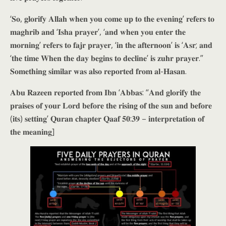
‘𝐒𝐨, 𝐠𝐥𝐨𝐫𝐢𝐟𝐲 𝐀𝐥𝐥𝐚𝐡 𝐰𝐡𝐞𝐧 𝐲𝐨𝐮 𝐜𝐨𝐦𝐞 𝐮𝐩 𝐭𝐨 𝐭𝐡𝐞 𝐞𝐯𝐞𝐧𝐢𝐧𝐠’ 𝐫𝐞𝐟𝐞𝐫𝐬 𝐭𝐨
𝐦𝐚𝐠𝐡𝐫𝐢𝐛 𝐚𝐧𝐝 ‘𝐈𝐬𝐡𝐚 𝐩𝐫𝐚𝐲𝐞𝐫’, ‘𝐚𝐧𝐝 𝐰𝐡𝐞𝐧 𝐲𝐨𝐮 𝐞𝐧𝐭𝐞𝐫 𝐭𝐡𝐞
𝐦𝐨𝐫𝐧𝐢𝐧𝐠’ 𝐫𝐞𝐟𝐞𝐫𝐬 𝐭𝐨 𝐟𝐚𝐣𝐫 𝐩𝐫𝐚𝐲𝐞𝐫, ‘𝐢𝐧 𝐭𝐡𝐞 𝐚𝐟𝐭𝐞𝐫𝐧𝐨𝐨𝐧’ 𝐢𝐬 ‘𝐀𝐬𝐫; 𝐚𝐧𝐝
‘𝐭𝐡𝐞 𝐭𝐢𝐦𝐞 𝐖𝐡𝐞𝐧 𝐭𝐡𝐞 𝐝𝐚𝐲 𝐛𝐞𝐠𝐢𝐧𝐬 𝐭𝐨 𝐝𝐞𝐜𝐥𝐢𝐧𝐞’ 𝐢𝐬 𝐳𝐮𝐡𝐫 𝐩𝐫𝐚𝐲𝐞𝐫.”
𝐒𝐨𝐦𝐞𝐭𝐡𝐢𝐧𝐠 𝐬𝐢𝐦𝐢𝐥𝐚𝐫 𝐰𝐚𝐬 𝐚𝐥𝐬𝐨 𝐫𝐞𝐩𝐨𝐫𝐭𝐞𝐝 𝐟𝐫𝐨𝐦 𝐚𝐥-𝐇𝐚𝐬𝐚𝐧.
𝐀𝐛𝐮 𝐑𝐚𝐳𝐞𝐞𝐧 𝐫𝐞𝐩𝐨𝐫𝐭𝐞𝐝 𝐟𝐫𝐨𝐦 𝐈𝐛𝐧 ‘𝐀𝐛𝐛𝐚𝐬: “𝐀𝐧𝐝 𝐠𝐥𝐨𝐫𝐢𝐟𝐲 𝐭𝐡𝐞
𝐩𝐫𝐚𝐢𝐬𝐞𝐬 𝐨𝐟 𝐲𝐨𝐮𝐫 𝐋𝐨𝐫𝐝 𝐛𝐞𝐟𝐨𝐫𝐞 𝐭𝐡𝐞 𝐫𝐢𝐬𝐢𝐧𝐠 𝐨𝐟 𝐭𝐡𝐞 𝐬𝐮𝐧 𝐚𝐧𝐝 𝐛𝐞𝐟𝐨𝐫𝐞
(𝐢𝐭𝐬) 𝐬𝐞𝐭𝐭𝐢𝐧𝐠’ 𝐐𝐮𝐫𝐚𝐧 𝐜𝐡𝐚𝐩𝐭𝐞𝐫 𝐐𝐚𝐚𝐟 𝟓𝟎:𝟑𝟗 – 𝐢𝐧𝐭𝐞𝐫𝐩𝐫𝐞𝐭𝐚𝐭𝐢𝐨𝐧 𝐨𝐟
𝐭𝐡𝐞 𝐦𝐞𝐚𝐧𝐢𝐧𝐠]