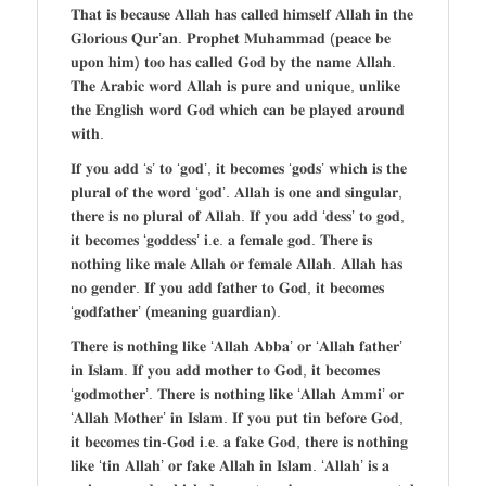
𝐓𝐡𝐚𝐭 𝐢𝐬 𝐛𝐞𝐜𝐚𝐮𝐬𝐞 𝐀𝐥𝐥𝐚𝐡 𝐡𝐚𝐬 𝐜𝐚𝐥𝐥𝐞𝐝 𝐡𝐢𝐦𝐬𝐞𝐥𝐟 𝐀𝐥𝐥𝐚𝐡 𝐢𝐧 𝐭𝐡𝐞
𝐆𝐥𝐨𝐫𝐢𝐨𝐮𝐬 𝐐𝐮𝐫’𝐚𝐧. 𝐏𝐫𝐨𝐩𝐡𝐞𝐭 𝐌𝐮𝐡𝐚𝐦𝐦𝐚𝐝 (𝐩𝐞𝐚𝐜𝐞 𝐛𝐞
𝐮𝐩𝐨𝐧 𝐡𝐢𝐦) 𝐭𝐨𝐨 𝐡𝐚𝐬 𝐜𝐚𝐥𝐥𝐞𝐝 𝐆𝐨𝐝 𝐛𝐲 𝐭𝐡𝐞 𝐧𝐚𝐦𝐞 𝐀𝐥𝐥𝐚𝐡.
𝐓𝐡𝐞 𝐀𝐫𝐚𝐛𝐢𝐜 𝐰𝐨𝐫𝐝 𝐀𝐥𝐥𝐚𝐡 𝐢𝐬 𝐩𝐮𝐫𝐞 𝐚𝐧𝐝 𝐮𝐧𝐢𝐪𝐮𝐞, 𝐮𝐧𝐥𝐢𝐤𝐞
𝐭𝐡𝐞 𝐄𝐧𝐠𝐥𝐢𝐬𝐡 𝐰𝐨𝐫𝐝 𝐆𝐨𝐝 𝐰𝐡𝐢𝐜𝐡 𝐜𝐚𝐧 𝐛𝐞 𝐩𝐥𝐚𝐲𝐞𝐝 𝐚𝐫𝐨𝐮𝐧𝐝
𝐰𝐢𝐭𝐡.
𝐈𝐟 𝐲𝐨𝐮 𝐚𝐝𝐝 ‘𝐬’ 𝐭𝐨 ‘𝐠𝐨𝐝’, 𝐢𝐭 𝐛𝐞𝐜𝐨𝐦𝐞𝐬 ‘𝐠𝐨𝐝𝐬’ 𝐰𝐡𝐢𝐜𝐡 𝐢𝐬 𝐭𝐡𝐞
𝐩𝐥𝐮𝐫𝐚𝐥 𝐨𝐟 𝐭𝐡𝐞 𝐰𝐨𝐫𝐝 ‘𝐠𝐨𝐝’. 𝐀𝐥𝐥𝐚𝐡 𝐢𝐬 𝐨𝐧𝐞 𝐚𝐧𝐝 𝐬𝐢𝐧𝐠𝐮𝐥𝐚𝐫,
𝐭𝐡𝐞𝐫𝐞 𝐢𝐬 𝐧𝐨 𝐩𝐥𝐮𝐫𝐚𝐥 𝐨𝐟 𝐀𝐥𝐥𝐚𝐡. 𝐈𝐟 𝐲𝐨𝐮 𝐚𝐝𝐝 ‘𝐝𝐞𝐬𝐬’ 𝐭𝐨 𝐠𝐨𝐝,
𝐢𝐭 𝐛𝐞𝐜𝐨𝐦𝐞𝐬 ‘𝐠𝐨𝐝𝐝𝐞𝐬𝐬’ 𝐢.𝐞. 𝐚 𝐟𝐞𝐦𝐚𝐥𝐞 𝐠𝐨𝐝. 𝐓𝐡𝐞𝐫𝐞 𝐢𝐬
𝐧𝐨𝐭𝐡𝐢𝐧𝐠 𝐥𝐢𝐤𝐞 𝐦𝐚𝐥𝐞 𝐀𝐥𝐥𝐚𝐡 𝐨𝐫 𝐟𝐞𝐦𝐚𝐥𝐞 𝐀𝐥𝐥𝐚𝐡. 𝐀𝐥𝐥𝐚𝐡 𝐡𝐚𝐬
𝐧𝐨 𝐠𝐞𝐧𝐝𝐞𝐫. 𝐈𝐟 𝐲𝐨𝐮 𝐚𝐝𝐝 𝐟𝐚𝐭𝐡𝐞𝐫 𝐭𝐨 𝐆𝐨𝐝, 𝐢𝐭 𝐛𝐞𝐜𝐨𝐦𝐞𝐬
‘𝐠𝐨𝐝𝐟𝐚𝐭𝐡𝐞𝐫’ (𝐦𝐞𝐚𝐧𝐢𝐧𝐠 𝐠𝐮𝐚𝐫𝐝𝐢𝐚𝐧).
𝐓𝐡𝐞𝐫𝐞 𝐢𝐬 𝐧𝐨𝐭𝐡𝐢𝐧𝐠 𝐥𝐢𝐤𝐞 ‘𝐀𝐥𝐥𝐚𝐡 𝐀𝐛𝐛𝐚’ 𝐨𝐫 ‘𝐀𝐥𝐥𝐚𝐡 𝐟𝐚𝐭𝐡𝐞𝐫’
𝐢𝐧 𝐈𝐬𝐥𝐚𝐦. 𝐈𝐟 𝐲𝐨𝐮 𝐚𝐝𝐝 𝐦𝐨𝐭𝐡𝐞𝐫 𝐭𝐨 𝐆𝐨𝐝, 𝐢𝐭 𝐛𝐞𝐜𝐨𝐦𝐞𝐬
‘𝐠𝐨𝐝𝐦𝐨𝐭𝐡𝐞𝐫’. 𝐓𝐡𝐞𝐫𝐞 𝐢𝐬 𝐧𝐨𝐭𝐡𝐢𝐧𝐠 𝐥𝐢𝐤𝐞 ‘𝐀𝐥𝐥𝐚𝐡 𝐀𝐦𝐦𝐢’ 𝐨𝐫
‘𝐀𝐥𝐥𝐚𝐡 𝐌𝐨𝐭𝐡𝐞𝐫’ 𝐢𝐧 𝐈𝐬𝐥𝐚𝐦. 𝐈𝐟 𝐲𝐨𝐮 𝐩𝐮𝐭 𝐭𝐢𝐧 𝐛𝐞𝐟𝐨𝐫𝐞 𝐆𝐨𝐝,
𝐢𝐭 𝐛𝐞𝐜𝐨𝐦𝐞𝐬 𝐭𝐢𝐧-𝐆𝐨𝐝 𝐢.𝐞. 𝐚 𝐟𝐚𝐤𝐞 𝐆𝐨𝐝, 𝐭𝐡𝐞𝐫𝐞 𝐢𝐬 𝐧𝐨𝐭𝐡𝐢𝐧𝐠
𝐥𝐢𝐤𝐞 ‘𝐭𝐢𝐧 𝐀𝐥𝐥𝐚𝐡’ 𝐨𝐫 𝐟𝐚𝐤𝐞 𝐀𝐥𝐥𝐚𝐡 𝐢𝐧 𝐈𝐬𝐥𝐚𝐦. ‘𝐀𝐥𝐥𝐚𝐡’ 𝐢𝐬 𝐚