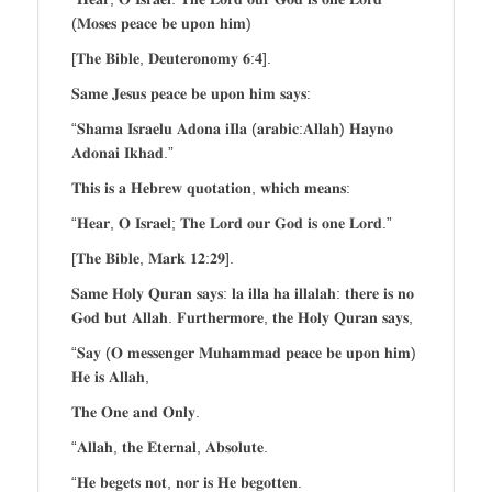
(𝐌𝐨𝐬𝐞𝐬 𝐩𝐞𝐚𝐜𝐞 𝐛𝐞 𝐮𝐩𝐨𝐧 𝐡𝐢𝐦)
[𝐓𝐡𝐞 𝐁𝐢𝐛𝐥𝐞, 𝐃𝐞𝐮𝐭𝐞𝐫𝐨𝐧𝐨𝐦𝐲 𝟔:𝟒].
𝐒𝐚𝐦𝐞 𝐉𝐞𝐬𝐮𝐬 𝐩𝐞𝐚𝐜𝐞 𝐛𝐞 𝐮𝐩𝐨𝐧 𝐡𝐢𝐦 𝐬𝐚𝐲𝐬:
“𝐒𝐡𝐚𝐦𝐚 𝐈𝐬𝐫𝐚𝐞𝐥𝐮 𝐀𝐝𝐨𝐧𝐚 𝐢𝐈𝐥𝐚 (𝐚𝐫𝐚𝐛𝐢𝐜:𝐀𝐥𝐥𝐚𝐡) 𝐇𝐚𝐲𝐧𝐨
𝐀𝐝𝐨𝐧𝐚𝐢 𝐈𝐤𝐡𝐚𝐝.”
𝐓𝐡𝐢𝐬 𝐢𝐬 𝐚 𝐇𝐞𝐛𝐫𝐞𝐰 𝐪𝐮𝐨𝐭𝐚𝐭𝐢𝐨𝐧, 𝐰𝐡𝐢𝐜𝐡 𝐦𝐞𝐚𝐧𝐬:
“𝐇𝐞𝐚𝐫, 𝐎 𝐈𝐬𝐫𝐚𝐞𝐥; 𝐓𝐡𝐞 𝐋𝐨𝐫𝐝 𝐨𝐮𝐫 𝐆𝐨𝐝 𝐢𝐬 𝐨𝐧𝐞 𝐋𝐨𝐫𝐝.”
[𝐓𝐡𝐞 𝐁𝐢𝐛𝐥𝐞, 𝐌𝐚𝐫𝐤 𝟏𝟐:𝟐𝟗].
𝐒𝐚𝐦𝐞 𝐇𝐨𝐥𝐲 𝐐𝐮𝐫𝐚𝐧 𝐬𝐚𝐲𝐬: 𝐥𝐚 𝐢𝐥𝐥𝐚 𝐡𝐚 𝐢𝐥𝐥𝐚𝐥𝐚𝐡: 𝐭𝐡𝐞𝐫𝐞 𝐢𝐬 𝐧𝐨
𝐆𝐨𝐝 𝐛𝐮𝐭 𝐀𝐥𝐥𝐚𝐡. 𝐅𝐮𝐫𝐭𝐡𝐞𝐫𝐦𝐨𝐫𝐞, 𝐭𝐡𝐞 𝐇𝐨𝐥𝐲 𝐐𝐮𝐫𝐚𝐧 𝐬𝐚𝐲𝐬,
“𝐒𝐚𝐲 (𝐎 𝐦𝐞𝐬𝐬𝐞𝐧𝐠𝐞𝐫 𝐌𝐮𝐡𝐚𝐦𝐦𝐚𝐝 𝐩𝐞𝐚𝐜𝐞 𝐛𝐞 𝐮𝐩𝐨𝐧 𝐡𝐢𝐦)
𝐇𝐞 𝐢𝐬 𝐀𝐥𝐥𝐚𝐡,
𝐓𝐡𝐞 𝐎𝐧𝐞 𝐚𝐧𝐝 𝐎𝐧𝐥𝐲.
“𝐀𝐥𝐥𝐚𝐡, 𝐭𝐡𝐞 𝐄𝐭𝐞𝐫𝐧𝐚𝐥, 𝐀𝐛𝐬𝐨𝐥𝐮𝐭𝐞.
“𝐇𝐞 𝐛𝐞𝐠𝐞𝐭𝐬 𝐧𝐨𝐭, 𝐧𝐨𝐫 𝐢𝐬 𝐇𝐞 𝐛𝐞𝐠𝐨𝐭𝐭𝐞𝐧.