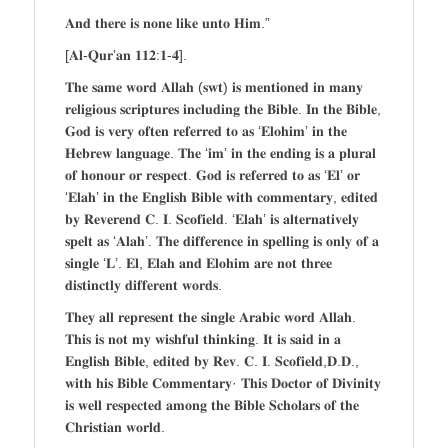
𝐀𝐧𝐝 𝐭𝐡𝐞𝐫𝐞 𝐢𝐬 𝐧𝐨𝐧𝐞 𝐥𝐢𝐤𝐞 𝐮𝐧𝐭𝐨 𝐇𝐢𝐦.”
[𝐀𝐥-𝐐𝐮𝐫’𝐚𝐧 𝟏𝟏𝟐:𝟏-𝟒].
𝐓𝐡𝐞 𝐬𝐚𝐦𝐞 𝐰𝐨𝐫𝐝 𝐀𝐥𝐥𝐚𝐡 (𝐬𝐰𝐭) 𝐢𝐬 𝐦𝐞𝐧𝐭𝐢𝐨𝐧𝐞𝐝 𝐢𝐧 𝐦𝐚𝐧𝐲
𝐫𝐞𝐥𝐢𝐠𝐢𝐨𝐮𝐬 𝐬𝐜𝐫𝐢𝐩𝐭𝐮𝐫𝐞𝐬 𝐢𝐧𝐜𝐥𝐮𝐝𝐢𝐧𝐠 𝐭𝐡𝐞 𝐁𝐢𝐛𝐥𝐞. 𝐈𝐧 𝐭𝐡𝐞 𝐁𝐢𝐛𝐥𝐞,
𝐆𝐨𝐝 𝐢𝐬 𝐯𝐞𝐫𝐲 𝐨𝐟𝐭𝐞𝐧 𝐫𝐞𝐟𝐞𝐫𝐫𝐞𝐝 𝐭𝐨 𝐚𝐬 ‘𝐄𝐥𝐨𝐡𝐢𝐦’ 𝐢𝐧 𝐭𝐡𝐞
𝐇𝐞𝐛𝐫𝐞𝐰 𝐥𝐚𝐧𝐠𝐮𝐚𝐠𝐞. 𝐓𝐡𝐞 ‘𝐢𝐦’ 𝐢𝐧 𝐭𝐡𝐞 𝐞𝐧𝐝𝐢𝐧𝐠 𝐢𝐬 𝐚 𝐩𝐥𝐮𝐫𝐚𝐥
𝐨𝐟 𝐡𝐨𝐧𝐨𝐮𝐫 𝐨𝐫 𝐫𝐞𝐬𝐩𝐞𝐜𝐭. 𝐆𝐨𝐝 𝐢𝐬 𝐫𝐞𝐟𝐞𝐫𝐫𝐞𝐝 𝐭𝐨 𝐚𝐬 ‘𝐄𝐥’ 𝐨𝐫
‘𝐄𝐥𝐚𝐡’ 𝐢𝐧 𝐭𝐡𝐞 𝐄𝐧𝐠𝐥𝐢𝐬𝐡 𝐁𝐢𝐛𝐥𝐞 𝐰𝐢𝐭𝐡 𝐜𝐨𝐦𝐦𝐞𝐧𝐭𝐚𝐫𝐲, 𝐞𝐝𝐢𝐭𝐞𝐝
𝐛𝐲 𝐑𝐞𝐯𝐞𝐫𝐞𝐧𝐝 𝐂. 𝐈. 𝐒𝐜𝐨𝐟𝐢𝐞𝐥𝐝. ‘𝐄𝐥𝐚𝐡’ 𝐢𝐬 𝐚𝐥𝐭𝐞𝐫𝐧𝐚𝐭𝐢𝐯𝐞𝐥𝐲
𝐬𝐩𝐞𝐥𝐭 𝐚𝐬 ‘𝐀𝐥𝐚𝐡’. 𝐓𝐡𝐞 𝐝𝐢𝐟𝐟𝐞𝐫𝐞𝐧𝐜𝐞 𝐢𝐧 𝐬𝐩𝐞𝐥𝐥𝐢𝐧𝐠 𝐢𝐬 𝐨𝐧𝐥𝐲 𝐨𝐟 𝐚
𝐬𝐢𝐧𝐠𝐥𝐞 ‘𝐋’. 𝐄𝐥, 𝐄𝐥𝐚𝐡 𝐚𝐧𝐝 𝐄𝐥𝐨𝐡𝐢𝐦 𝐚𝐫𝐞 𝐧𝐨𝐭 𝐭𝐡𝐫𝐞𝐞
𝐝𝐢𝐬𝐭𝐢𝐧𝐜𝐭𝐥𝐲 𝐝𝐢𝐟𝐟𝐞𝐫𝐞𝐧𝐭 𝐰𝐨𝐫𝐝𝐬.
𝐓𝐡𝐞𝐲 𝐚𝐥𝐥 𝐫𝐞𝐩𝐫𝐞𝐬𝐞𝐧𝐭 𝐭𝐡𝐞 𝐬𝐢𝐧𝐠𝐥𝐞 𝐀𝐫𝐚𝐛𝐢𝐜 𝐰𝐨𝐫𝐝 𝐀𝐥𝐥𝐚𝐡.
𝐓𝐡𝐢𝐬 𝐢𝐬 𝐧𝐨𝐭 𝐦𝐲 𝐰𝐢𝐬𝐡𝐟𝐮𝐥 𝐭𝐡𝐢𝐧𝐤𝐢𝐧𝐠. 𝐈𝐭 𝐢𝐬 𝐬𝐚𝐢𝐝 𝐢𝐧 𝐚
𝐄𝐧𝐠𝐥𝐢𝐬𝐡 𝐁𝐢𝐛𝐥𝐞, 𝐞𝐝𝐢𝐭𝐞𝐝 𝐛𝐲 𝐑𝐞𝐯. 𝐂. 𝐈. 𝐒𝐜𝐨𝐟𝐢𝐞𝐥𝐝,𝐃.𝐃.,
𝐰𝐢𝐭𝐡 𝐡𝐢𝐬 𝐁𝐢𝐛𝐥𝐞 𝐂𝐨𝐦𝐦𝐞𝐧𝐭𝐚𝐫𝐲· 𝐓𝐡𝐢𝐬 𝐃𝐨𝐜𝐭𝐨𝐫 𝐨𝐟 𝐃𝐢𝐯𝐢𝐧𝐢𝐭𝐲
𝐢𝐬 𝐰𝐞𝐥𝐥 𝐫𝐞𝐬𝐩𝐞𝐜𝐭𝐞𝐝 𝐚𝐦𝐨𝐧𝐠 𝐭𝐡𝐞 𝐁𝐢𝐛𝐥𝐞 𝐒𝐜𝐡𝐨𝐥𝐚𝐫𝐬 𝐨𝐟 𝐭𝐡𝐞
𝐂𝐡𝐫𝐢𝐬𝐭𝐢𝐚𝐧 𝐰𝐨𝐫𝐥𝐝.