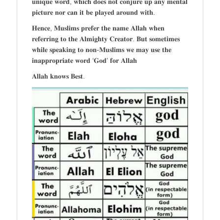
𝐮𝐧𝐢𝐪𝐮𝐞 𝐰𝐨𝐫𝐝, 𝐰𝐡𝐢𝐜𝐡 𝐝𝐨𝐞𝐬 𝐧𝐨𝐭 𝐜𝐨𝐧𝐣𝐮𝐫𝐞 𝐮𝐩 𝐚𝐧𝐲 𝐦𝐞𝐧𝐭𝐚𝐥
𝐩𝐢𝐜𝐭𝐮𝐫𝐞 𝐧𝐨𝐫 𝐜𝐚𝐧 𝐢𝐭 𝐛𝐞 𝐩𝐥𝐚𝐲𝐞𝐝 𝐚𝐫𝐨𝐮𝐧𝐝 𝐰𝐢𝐭𝐡.
𝐇𝐞𝐧𝐜𝐞, 𝐌𝐮𝐬𝐥𝐢𝐦𝐬 𝐩𝐫𝐞𝐟𝐞𝐫 𝐭𝐡𝐞 𝐧𝐚𝐦𝐞 𝐀𝐥𝐥𝐚𝐡 𝐰𝐡𝐞𝐧
𝐫𝐞𝐟𝐞𝐫𝐫𝐢𝐧𝐠 𝐭𝐨 𝐭𝐡𝐞 𝐀𝐥𝐦𝐢𝐠𝐡𝐭𝐲 𝐂𝐫𝐞𝐚𝐭𝐨𝐫. 𝐁𝐮𝐭 𝐬𝐨𝐦𝐞𝐭𝐢𝐦𝐞𝐬
𝐰𝐡𝐢𝐥𝐞 𝐬𝐩𝐞𝐚𝐤𝐢𝐧𝐠 𝐭𝐨 𝐧𝐨𝐧-𝐌𝐮𝐬𝐥𝐢𝐦𝐬 𝐰𝐞 𝐦𝐚𝐲 𝐮𝐬𝐞 𝐭𝐡𝐞
𝐢𝐧𝐚𝐩𝐩𝐫𝐨𝐩𝐫𝐢𝐚𝐭𝐞 𝐰𝐨𝐫𝐝 ‘𝐆𝐨𝐝’ 𝐟𝐨𝐫 𝐀𝐥𝐥𝐚𝐡
𝐀𝐥𝐥𝐚𝐡 𝐤𝐧𝐨𝐰𝐬 𝐁𝐞𝐬𝐭.