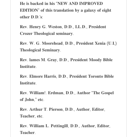
𝐇𝐞 𝐢𝐬 𝐛𝐚𝐜𝐤𝐞𝐝 𝐢𝐧 𝐡𝐢𝐬 “𝐍𝐄𝐖 𝐀𝐍𝐃 𝐈𝐌𝐏𝐑𝐎𝐕𝐄𝐃
𝐄𝐃𝐈𝐓𝐈𝐎𝐍” 𝐨𝐟 𝐭𝐡𝐢𝐬 𝐭𝐫𝐚𝐧𝐬𝐥𝐚𝐭𝐢𝐨𝐧 𝐛𝐲 𝐚 𝐠𝐚𝐥𝐚𝐱𝐲 𝐨𝐟 𝐞𝐢𝐠𝐡𝐭
𝐨𝐭𝐡𝐞𝐫 𝐃.𝐃.’𝐬:
𝐑𝐞𝐯. 𝐇𝐞𝐧𝐫𝐲 𝐆. 𝐖𝐞𝐬𝐭𝐨𝐧, 𝐃.𝐃., 𝐋𝐋.𝐃., 𝐏𝐫𝐞𝐬𝐢𝐝𝐞𝐧𝐭
𝐂𝐫𝐨𝐳𝐞𝐫 𝐓𝐡𝐞𝐨𝐥𝐨𝐠𝐢𝐜𝐚𝐥 𝐬𝐞𝐦𝐢𝐧𝐚𝐫𝐲.
𝐑𝐞𝐯. 𝐖. 𝐆. 𝐌𝐨𝐨𝐫𝐞𝐡𝐞𝐚𝐝, 𝐃.𝐃., 𝐏𝐫𝐞𝐬𝐢𝐝𝐞𝐧𝐭 𝐗𝐞𝐧𝐢𝐚 (𝐔.𝐈,)
𝐓𝐡𝐞𝐨𝐥𝐨𝐠𝐢𝐜𝐚𝐥 𝐒𝐞𝐦𝐢𝐧𝐚𝐫𝐲.
𝐑𝐞𝐯. 𝐥𝐚𝐦𝐞𝐬 𝐌. 𝐆𝐫𝐚𝐲, 𝐃.𝐃., 𝐏𝐫𝐞𝐬𝐢𝐝𝐞𝐧𝐭 𝐌𝐨𝐨𝐝𝐲 𝐁𝐢𝐛𝐥𝐞
𝐈𝐧𝐬𝐭𝐢𝐭𝐮𝐭𝐞.
𝐑𝐞𝐯. 𝐄𝐥𝐦𝐨𝐫𝐞 𝐇𝐚𝐫𝐫𝐢𝐬, 𝐃.𝐃., 𝐏𝐫𝐞𝐬𝐢𝐝𝐞𝐧𝐭 𝐓𝐨𝐫𝐨𝐧𝐭𝐨 𝐁𝐢𝐛𝐥𝐞
𝐈𝐧𝐬𝐭𝐢𝐭𝐮𝐭𝐞.
𝐑𝐞𝐯. 𝐖𝐢𝐥𝐥𝐢𝐚𝐦!. 𝐄𝐫𝐝𝐦𝐚𝐧, 𝐃.𝐃., 𝐀𝐮𝐭𝐡𝐨𝐫 “𝐓𝐡𝐞 𝐆𝐨𝐬𝐩𝐞𝐥
𝐨𝐟 𝐉𝐨𝐡𝐧,” 𝐞𝐭𝐜.
𝐑𝐞𝐯. 𝐀𝐫𝐭𝐡𝐮𝐫 𝐓. 𝐏𝐢𝐞𝐫𝐬𝐨𝐧, 𝐃.𝐃., 𝐀𝐮𝐭𝐡𝐨𝐫, 𝐄𝐝𝐢𝐭𝐨𝐫,
𝐓𝐞𝐚𝐜𝐡𝐞𝐫, 𝐞𝐭𝐜.
𝐑𝐞𝐯. 𝐖𝐢𝐥𝐥𝐢𝐚𝐦 𝐋. 𝐏𝐞𝐭𝐭𝐢𝐧𝐠𝐢𝐥𝐥, 𝐃.𝐃., 𝐀𝐮𝐭𝐡𝐨𝐫, 𝐄𝐝𝐢𝐭𝐨𝐫,
𝐓𝐞𝐚𝐜𝐡𝐞𝐫.