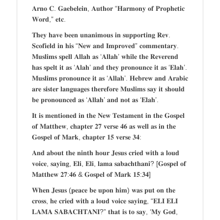
𝐀𝐫𝐧𝐨 𝐂. 𝐆𝐚𝐞𝐛𝐞𝐥𝐞𝐢𝐧, 𝐀𝐮𝐭𝐡𝐨𝐫 “𝐇𝐚𝐫𝐦𝐨𝐧𝐲 𝐨𝐟 𝐏𝐫𝐨𝐩𝐡𝐞𝐭𝐢𝐜
𝐖𝐨𝐫𝐝,” 𝐞𝐭𝐜.
𝐓𝐡𝐞𝐲 𝐡𝐚𝐯𝐞 𝐛𝐞𝐞𝐧 𝐮𝐧𝐚𝐧𝐢𝐦𝐨𝐮𝐬 𝐢𝐧 𝐬𝐮𝐩𝐩𝐨𝐫𝐭𝐢𝐧𝐠 𝐑𝐞𝐯.
𝐒𝐜𝐨𝐟𝐢𝐞𝐥𝐝 𝐢𝐧 𝐡𝐢𝐬 “𝐍𝐞𝐰 𝐚𝐧𝐝 𝐈𝐦𝐩𝐫𝐨𝐯𝐞𝐝” 𝐜𝐨𝐦𝐦𝐞𝐧𝐭𝐚𝐫𝐲.
𝐌𝐮𝐬𝐥𝐢𝐦𝐬 𝐬𝐩𝐞𝐥𝐥 𝐀𝐥𝐥𝐚𝐡 𝐚𝐬 ‘𝐀𝐥𝐥𝐚𝐡’ 𝐰𝐡𝐢𝐥𝐞 𝐭𝐡𝐞 𝐑𝐞𝐯𝐞𝐫𝐞𝐧𝐝
𝐡𝐚𝐬 𝐬𝐩𝐞𝐥𝐭 𝐢𝐭 𝐚𝐬 ‘𝐀𝐥𝐚𝐡’ 𝐚𝐧𝐝 𝐭𝐡𝐞𝐲 𝐩𝐫𝐨𝐧𝐨𝐮𝐧𝐜𝐞 𝐢𝐭 𝐚𝐬 ‘𝐄𝐥𝐚𝐡’.
𝐌𝐮𝐬𝐥𝐢𝐦𝐬 𝐩𝐫𝐨𝐧𝐨𝐮𝐧𝐜𝐞 𝐢𝐭 𝐚𝐬 ‘𝐀𝐥𝐥𝐚𝐡’. 𝐇𝐞𝐛𝐫𝐞𝐰 𝐚𝐧𝐝 𝐀𝐫𝐚𝐛𝐢𝐜
𝐚𝐫𝐞 𝐬𝐢𝐬𝐭𝐞𝐫 𝐥𝐚𝐧𝐠𝐮𝐚𝐠𝐞𝐬 𝐭𝐡𝐞𝐫𝐞𝐟𝐨𝐫𝐞 𝐌𝐮𝐬𝐥𝐢𝐦𝐬 𝐬𝐚𝐲 𝐢𝐭 𝐬𝐡𝐨𝐮𝐥𝐝
𝐛𝐞 𝐩𝐫𝐨𝐧𝐨𝐮𝐧𝐜𝐞𝐝 𝐚𝐬 ‘𝐀𝐥𝐥𝐚𝐡’ 𝐚𝐧𝐝 𝐧𝐨𝐭 𝐚𝐬 ‘𝐄𝐥𝐚𝐡’.
𝐈𝐭 𝐢𝐬 𝐦𝐞𝐧𝐭𝐢𝐨𝐧𝐞𝐝 𝐢𝐧 𝐭𝐡𝐞 𝐍𝐞𝐰 𝐓𝐞𝐬𝐭𝐚𝐦𝐞𝐧𝐭 𝐢𝐧 𝐭𝐡𝐞 𝐆𝐨𝐬𝐩𝐞𝐥
𝐨𝐟 𝐌𝐚𝐭𝐭𝐡𝐞𝐰, 𝐜𝐡𝐚𝐩𝐭𝐞𝐫 𝟐𝟕 𝐯𝐞𝐫𝐬𝐞 𝟒𝟔 𝐚𝐬 𝐰𝐞𝐥𝐥 𝐚𝐬 𝐢𝐧 𝐭𝐡𝐞
𝐆𝐨𝐬𝐩𝐞𝐥 𝐨𝐟 𝐌𝐚𝐫𝐤, 𝐜𝐡𝐚𝐩𝐭𝐞𝐫 𝟏𝟓 𝐯𝐞𝐫𝐬𝐞 𝟑𝟒:
𝐀𝐧𝐝 𝐚𝐛𝐨𝐮𝐭 𝐭𝐡𝐞 𝐧𝐢𝐧𝐭𝐡 𝐡𝐨𝐮𝐫 𝐉𝐞𝐬𝐮𝐬 𝐜𝐫𝐢𝐞𝐝 𝐰𝐢𝐭𝐡 𝐚 𝐥𝐨𝐮𝐝
𝐯𝐨𝐢𝐜𝐞, 𝐬𝐚𝐲𝐢𝐧𝐠, 𝐄𝐥𝐢, 𝐄𝐥𝐢, 𝐥𝐚𝐦𝐚 𝐬𝐚𝐛𝐚𝐜𝐡𝐭𝐡𝐚𝐧𝐢? [𝐆𝐨𝐬𝐩𝐞𝐥 𝐨𝐟
𝐌𝐚𝐭𝐭𝐡𝐞𝐰 𝟐𝟕:𝟒𝟔 & 𝐆𝐨𝐬𝐩𝐞𝐥 𝐨𝐟 𝐌𝐚𝐫𝐤 𝟏𝟓:𝟑𝟒]
𝐖𝐡𝐞𝐧 𝐉𝐞𝐬𝐮𝐬 (𝐩𝐞𝐚𝐜𝐞 𝐛𝐞 𝐮𝐩𝐨𝐧 𝐡𝐢𝐦) 𝐰𝐚𝐬 𝐩𝐮𝐭 𝐨𝐧 𝐭𝐡𝐞
𝐜𝐫𝐨𝐬𝐬, 𝐡𝐞 𝐜𝐫𝐢𝐞𝐝 𝐰𝐢𝐭𝐡 𝐚 𝐥𝐨𝐮𝐝 𝐯𝐨𝐢𝐜𝐞 𝐬𝐚𝐲𝐢𝐧𝐠, “𝐄𝐋𝐈 𝐄𝐋𝐈
𝐋𝐀𝐌𝐀 𝐒𝐀𝐁𝐀𝐂𝐇𝐓𝐀𝐍𝐈?” 𝐭𝐡𝐚𝐭 𝐢𝐬 𝐭𝐨 𝐬𝐚𝐲, ‘𝐌𝐲 𝐆𝐨𝐝,