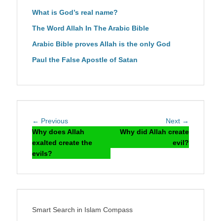
What is God’s real name?
The Word Allah In The Arabic Bible
Arabic Bible proves Allah is the only God
Paul the False Apostle of Satan
Post
Previous
Next
← Previous
Next →
navigation
post:
post:
Why does Allah
Why did Allah create
exalted create the
evil?
evils?
Smart Search in Islam Compass