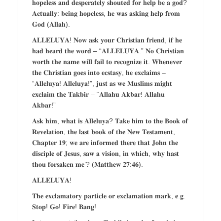
𝐡𝐨𝐩𝐞𝐥𝐞𝐬𝐬 𝐚𝐧𝐝 𝐝𝐞𝐬𝐩𝐞𝐫𝐚𝐭𝐞𝐥𝐲 𝐬𝐡𝐨𝐮𝐭𝐞𝐝 𝐟𝐨𝐫 𝐡𝐞𝐥𝐩 𝐛𝐞 𝐚 𝐠𝐨𝐝?
𝐀𝐜𝐭𝐮𝐚𝐥𝐥𝐲: 𝐛𝐞𝐢𝐧𝐠 𝐡𝐨𝐩𝐞𝐥𝐞𝐬𝐬, 𝐡𝐞 𝐰𝐚𝐬 𝐚𝐬𝐤𝐢𝐧𝐠 𝐡𝐞𝐥𝐩 𝐟𝐫𝐨𝐦
𝐆𝐨𝐝 (𝐀𝐥𝐥𝐚𝐡).
𝐀𝐋𝐋𝐄𝐋𝐔𝐘𝐀! 𝐍𝐨𝐰 𝐚𝐬𝐤 𝐲𝐨𝐮𝐫 𝐂𝐡𝐫𝐢𝐬𝐭𝐢𝐚𝐧 𝐟𝐫𝐢𝐞𝐧𝐝, 𝐢𝐟 𝐡𝐞
𝐡𝐚𝐝 𝐡𝐞𝐚𝐫𝐝 𝐭𝐡𝐞 𝐰𝐨𝐫𝐝 – “𝐀𝐋𝐋𝐄𝐋𝐔𝐘𝐀.” 𝐍𝐨 𝐂𝐡𝐫𝐢𝐬𝐭𝐢𝐚𝐧
𝐰𝐨𝐫𝐭𝐡 𝐭𝐡𝐞 𝐧𝐚𝐦𝐞 𝐰𝐢𝐥𝐥 𝐟𝐚𝐢𝐥 𝐭𝐨 𝐫𝐞𝐜𝐨𝐠𝐧𝐢𝐳𝐞 𝐢𝐭. 𝐖𝐡𝐞𝐧𝐞𝐯𝐞𝐫
𝐭𝐡𝐞 𝐂𝐡𝐫𝐢𝐬𝐭𝐢𝐚𝐧 𝐠𝐨𝐞𝐬 𝐢𝐧𝐭𝐨 𝐞𝐜𝐬𝐭𝐚𝐬𝐲, 𝐡𝐞 𝐞𝐱𝐜𝐥𝐚𝐢𝐦𝐬 –
“𝐀𝐥𝐥𝐞𝐥𝐮𝐲𝐚! 𝐀𝐥𝐥𝐞𝐥𝐮𝐲𝐚!”, 𝐣𝐮𝐬𝐭 𝐚𝐬 𝐰𝐞 𝐌𝐮𝐬𝐥𝐢𝐦𝐬 𝐦𝐢𝐠𝐡𝐭
𝐞𝐱𝐜𝐥𝐚𝐢𝐦 𝐭𝐡𝐞 𝐓𝐚𝐤𝐛𝐢𝐫 – “𝐀𝐥𝐥𝐚𝐡𝐮 𝐀𝐤𝐛𝐚𝐫! 𝐀𝐥𝐥𝐚𝐡𝐮
𝐀𝐤𝐛𝐚𝐫!”
𝐀𝐬𝐤 𝐡𝐢𝐦, 𝐰𝐡𝐚𝐭 𝐢𝐬 𝐀𝐥𝐥𝐞𝐥𝐮𝐲𝐚? 𝐓𝐚𝐤𝐞 𝐡𝐢𝐦 𝐭𝐨 𝐭𝐡𝐞 𝐁𝐨𝐨𝐤 𝐨𝐟
𝐑𝐞𝐯𝐞𝐥𝐚𝐭𝐢𝐨𝐧, 𝐭𝐡𝐞 𝐥𝐚𝐬𝐭 𝐛𝐨𝐨𝐤 𝐨𝐟 𝐭𝐡𝐞 𝐍𝐞𝐰 𝐓𝐞𝐬𝐭𝐚𝐦𝐞𝐧𝐭,
𝐂𝐡𝐚𝐩𝐭𝐞𝐫 𝟏𝟗; 𝐰𝐞 𝐚𝐫𝐞 𝐢𝐧𝐟𝐨𝐫𝐦𝐞𝐝 𝐭𝐡𝐞𝐫𝐞 𝐭𝐡𝐚𝐭 𝐉𝐨𝐡𝐧 𝐭𝐡𝐞
𝐝𝐢𝐬𝐜𝐢𝐩𝐥𝐞 𝐨𝐟 𝐉𝐞𝐬𝐮𝐬, 𝐬𝐚𝐰 𝐚 𝐯𝐢𝐬𝐢𝐨𝐧, 𝐢𝐧 𝐰𝐡𝐢𝐜𝐡, 𝐰𝐡𝐲 𝐡𝐚𝐬𝐭
𝐭𝐡𝐨𝐮 𝐟𝐨𝐫𝐬𝐚𝐤𝐞𝐧 𝐦𝐞’? (𝐌𝐚𝐭𝐭𝐡𝐞𝐰 𝟐𝟕:𝟒𝟔).
𝐀𝐋𝐋𝐄𝐋𝐔𝐘𝐀!
𝐓𝐡𝐞 𝐞𝐱𝐜𝐥𝐚𝐦𝐚𝐭𝐨𝐫𝐲 𝐩𝐚𝐫𝐭𝐢𝐜𝐥𝐞 𝐨𝐫 𝐞𝐱𝐜𝐥𝐚𝐦𝐚𝐭𝐢𝐨𝐧 𝐦𝐚𝐫𝐤, 𝐞.𝐠.
𝐒𝐭𝐨𝐩! 𝐆𝐨! 𝐅𝐢𝐫𝐞! 𝐁𝐚𝐧𝐠!