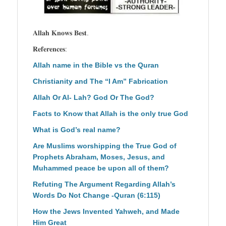
𝐀𝐥𝐥𝐚𝐡 𝐊𝐧𝐨𝐰𝐬 𝐁𝐞𝐬𝐭.
𝐑𝐞𝐟𝐞𝐫𝐞𝐧𝐜𝐞𝐬:
Allah name in the Bible vs the Quran
Christianity and The “I Am” Fabrication
Allah Or Al- Lah? God Or The God?
Facts to Know that Allah is the only true God
What is God’s real name?
Are Muslims worshipping the True God of
Prophets Abraham, Moses, Jesus, and
Muhammed peace be upon all of them?
Refuting The Argument Regarding Allah’s
Words Do Not Change -Quran (6:115)
How the Jews Invented Yahweh, and Made
Him Great