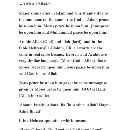
→𝟑 𝐌𝐞𝐧 𝟏 𝐌𝐢𝐬𝐬𝐢𝐨𝐧
𝐌𝐚𝐣𝐨𝐫 𝐬𝐢𝐦𝐢𝐥𝐚𝐫𝐢𝐭𝐢𝐞𝐬 𝐢𝐧 𝐈𝐬𝐥𝐚𝐦 𝐚𝐧𝐝 𝐂𝐡𝐫𝐢𝐬𝐭𝐢𝐚𝐧𝐢𝐭𝐲 𝐝𝐮𝐞 𝐭𝐨
𝐭𝐡𝐞 𝐬𝐚𝐦𝐞 𝐬𝐨𝐮𝐫𝐜𝐞: 𝐭𝐡𝐞 𝐬𝐚𝐦𝐞 𝐭𝐫𝐮𝐞 𝐆𝐨𝐝 𝐨𝐟 𝐀𝐝𝐚𝐦 𝐩𝐞𝐚𝐜𝐞
𝐛𝐞 𝐮𝐩𝐨𝐧 𝐡𝐢𝐦, 𝐌𝐨𝐬𝐞𝐬 𝐩𝐞𝐚𝐜𝐞 𝐛𝐞 𝐮𝐩𝐨𝐧 𝐡𝐢𝐦, 𝐉𝐞𝐬𝐮𝐬 𝐩𝐞𝐚𝐜𝐞
𝐛𝐞 𝐮𝐩𝐨𝐧 𝐡𝐢𝐦 𝐚𝐧𝐝 𝐌𝐮𝐡𝐚𝐦𝐦𝐚𝐝 𝐩𝐞𝐚𝐜𝐞 𝐛𝐞 𝐮𝐩𝐨𝐧 𝐡𝐢𝐦:
𝐀𝐫𝐚𝐛𝐢𝐜-𝐀𝐥𝐥𝐚𝐡 (𝐆𝐨𝐝) 𝐚𝐧𝐝 𝐢𝐥𝐥𝐚𝐡 (𝐥𝐨𝐫𝐝): 𝐚𝐧𝐝 𝐢𝐧 𝐭𝐡𝐞
𝐁𝐢𝐛𝐥𝐞 𝐇𝐞𝐛𝐫𝐞𝐰-𝐢𝐥𝐥𝐚-𝐄𝐥𝐨𝐡𝐢𝐦, 𝐄𝐥𝐢, 𝐚𝐥𝐥 𝐰𝐨𝐫𝐝𝐬 𝐚𝐫𝐞 𝐭𝐡𝐞
𝐬𝐚𝐦𝐞 𝐢𝐧 𝐫𝐞𝐚𝐥 𝐬𝐞𝐧𝐬𝐞 𝐛𝐞𝐜𝐚𝐮𝐬𝐞 𝐇𝐞𝐛𝐫𝐞𝐰 𝐚𝐧𝐝 𝐀𝐫𝐚𝐛𝐢𝐜 𝐚𝐫𝐞
𝐯𝐞𝐫𝐲 𝐬𝐢𝐦𝐢𝐥𝐚𝐫 𝐥𝐚𝐧𝐠𝐮𝐚𝐠𝐞𝐬. (𝐌𝐞𝐚𝐧 𝐆𝐨𝐝: -𝐀𝐥𝐥𝐚𝐡). 𝐁𝐨𝐭𝐡
𝐌𝐨𝐬𝐞𝐬 𝐩𝐞𝐚𝐜𝐞 𝐛𝐞 𝐮𝐩𝐨𝐧 𝐡𝐢𝐦, 𝐉𝐞𝐬𝐮𝐬 𝐩𝐞𝐚𝐜𝐞 𝐛𝐞 𝐮𝐩𝐨𝐧 𝐡𝐢𝐦
𝐬𝐚𝐢𝐝 𝐆𝐨𝐝 𝐢𝐬 𝐨𝐧𝐞: 𝐀𝐥𝐥𝐚𝐡:
𝐉𝐞𝐬𝐮𝐬 𝐩𝐞𝐚𝐜𝐞 𝐛𝐞 𝐮𝐩𝐨𝐧 𝐡𝐢𝐦 𝐠𝐚𝐯𝐞 𝐭𝐡𝐞 𝐬𝐚𝐦𝐞 𝐦𝐞𝐬𝐬𝐚𝐠𝐞 𝐚𝐬
𝐠𝐢𝐯𝐞𝐧 𝐛𝐲 𝐌𝐨𝐬𝐞𝐬 𝐩𝐞𝐚𝐜𝐞 𝐛𝐞 𝐮𝐩𝐨𝐧 𝐡𝐢𝐦: 𝐆𝐎𝐃 𝐢𝐬 𝐈𝐋𝐋𝐀
(𝐀𝐥𝐥𝐚𝐡 𝐢𝐧 𝐀𝐫𝐚𝐛𝐢𝐜).
“𝐒𝐡𝐚𝐦𝐚 𝐈𝐬𝐫𝐚𝐞𝐥𝐮 𝐀𝐝𝐨𝐧𝐚 𝐢𝐈𝐥𝐚 (𝐢𝐧 𝐀𝐫𝐚𝐛𝐢𝐜: 𝐀𝐥𝐥𝐚𝐡) 𝐇𝐚𝐲𝐧𝐨
𝐀𝐝𝐧𝐚 𝐈𝐤𝐡𝐚𝐝”.
𝐈𝐭 𝐢𝐬 𝐚 𝐇𝐞𝐛𝐫𝐞𝐰 𝐪𝐮𝐨𝐭𝐚𝐭𝐢𝐨𝐧 𝐰𝐡𝐢𝐜𝐡 𝐦𝐞𝐚𝐧𝐬:
“𝐇𝐞𝐚𝐫, 𝐎 𝐈𝐬𝐫𝐚𝐞𝐥: 𝐓𝐡𝐞 𝐋𝐨𝐫𝐝 𝐨𝐮𝐫 𝐆𝐨𝐝 𝐢𝐬 𝐨𝐧𝐞 𝐋𝐨𝐫𝐝”