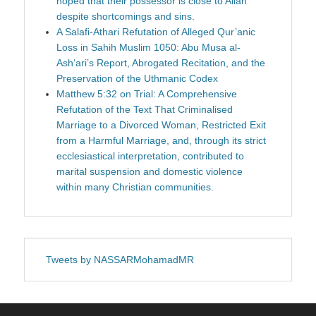
hoped that their possessor is close to Allah
despite shortcomings and sins.
A Salafi-Athari Refutation of Alleged Qur’anic
Loss in Sahih Muslim 1050: Abu Musa al-
Ash‘ari’s Report, Abrogated Recitation, and the
Preservation of the Uthmanic Codex
Matthew 5:32 on Trial: A Comprehensive
Refutation of the Text That Criminalised
Marriage to a Divorced Woman, Restricted Exit
from a Harmful Marriage, and, through its strict
ecclesiastical interpretation, contributed to
marital suspension and domestic violence
within many Christian communities.
Tweets by NASSARMohamadMR