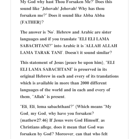
𝐌𝐲 𝐆𝐨𝐝 𝐰𝐡𝐲 𝐡𝐚𝐬𝐭 𝐓𝐡𝐨𝐮 𝐅𝐨𝐫𝐬𝐚𝐤𝐞𝐧 𝐌𝐞?’ 𝐃𝐨𝐞𝐬 𝐭𝐡𝐢𝐬
𝐬𝐨𝐮𝐧𝐝 𝐥𝐢𝐤𝐞 “𝐉𝐞𝐡𝐨𝐯𝐚𝐡! 𝐉𝐞𝐡𝐨𝐯𝐚𝐡! 𝐖𝐡𝐲 𝐡𝐚𝐬 𝐭𝐡𝐨𝐮
𝐟𝐨𝐫𝐬𝐚𝐤𝐞𝐧 𝐦𝐞?” 𝐃𝐨𝐞𝐬 𝐢𝐭 𝐬𝐨𝐮𝐧𝐝 𝐥𝐢𝐤𝐞 𝐀𝐛𝐛𝐚 𝐀𝐛𝐛𝐚
(𝐅𝐀𝐓𝐇𝐄𝐑)?
𝐓𝐡𝐞 𝐚𝐧𝐬𝐰𝐞𝐫 𝐢𝐬 ‘𝐍𝐨’. 𝐇𝐞𝐛𝐫𝐞𝐰 𝐚𝐧𝐝 𝐀𝐫𝐚𝐛𝐢𝐜 𝐚𝐫𝐞 𝐬𝐢𝐬𝐭𝐞𝐫
𝐥𝐚𝐧𝐠𝐮𝐚𝐠𝐞𝐬 𝐚𝐧𝐝 𝐢𝐟 𝐲𝐨𝐮 𝐭𝐫𝐚𝐧𝐬𝐥𝐚𝐭𝐞 “𝐄𝐋𝐈 𝐄𝐋𝐈 𝐋𝐀𝐌𝐀
𝐒𝐀𝐁𝐀𝐂𝐇𝐓𝐀𝐍𝐈?” 𝐢𝐧𝐭𝐨 𝐀𝐫𝐚𝐛𝐢𝐜 𝐢𝐭 𝐢𝐬 ‘𝐀𝐋𝐋𝐀𝐇 𝐀𝐋𝐋𝐀𝐇
𝐋𝐀𝐌𝐀 𝐓𝐀𝐑𝐀𝐊 𝐓𝐀𝐍𝐈’. 𝐃𝐨𝐞𝐬𝐧’𝐭 𝐢𝐭 𝐬𝐨𝐮𝐧𝐝 𝐬𝐢𝐦𝐢𝐥𝐚𝐫?
𝐓𝐡𝐢𝐬 𝐬𝐭𝐚𝐭𝐞𝐦𝐞𝐧𝐭 𝐨𝐟 𝐉𝐞𝐬𝐮𝐬 (𝐩𝐞𝐚𝐜𝐞 𝐛𝐞 𝐮𝐩𝐨𝐧 𝐡𝐢𝐦), “𝐄𝐋𝐈
𝐄𝐋𝐈 𝐋𝐀𝐌𝐀 𝐒𝐀𝐁𝐀𝐂𝐇𝐓𝐀𝐍𝐈” 𝐢𝐬 𝐩𝐫𝐞𝐬𝐞𝐫𝐯𝐞𝐝 𝐢𝐧 𝐢𝐭𝐬
𝐨𝐫𝐢𝐠𝐢𝐧𝐚𝐥 𝐇𝐞𝐛𝐫𝐞𝐰 𝐢𝐧 𝐞𝐚𝐜𝐡 𝐚𝐧𝐝 𝐞𝐯𝐞𝐫𝐲 𝐨𝐟 𝐢𝐭𝐬 𝐭𝐫𝐚𝐧𝐬𝐥𝐚𝐭𝐢𝐨𝐧𝐬
𝐰𝐡𝐢𝐜𝐡 𝐢𝐬 𝐚𝐯𝐚𝐢𝐥𝐚𝐛𝐥𝐞 𝐢𝐧 𝐦𝐨𝐫𝐞 𝐭𝐡𝐚𝐧 𝟐𝟎𝟎𝟎 𝐝𝐢𝐟𝐟𝐞𝐫𝐞𝐧𝐭
𝐥𝐚𝐧𝐠𝐮𝐚𝐠𝐞𝐬 𝐨𝐟 𝐭𝐡𝐞 𝐰𝐨𝐫𝐥𝐝 𝐚𝐧𝐝 𝐢𝐧 𝐞𝐚𝐜𝐡 𝐚𝐧𝐝 𝐞𝐯𝐞𝐫𝐲 𝐨𝐟
𝐭𝐡𝐞𝐦, “𝐀𝐥𝐥𝐚𝐡” 𝐢𝐬 𝐩𝐫𝐞𝐬𝐞𝐧𝐭.
“𝐄𝐥𝐢, 𝐄𝐥𝐢, 𝐥𝐞𝐦𝐚 𝐬𝐚𝐛𝐚𝐜𝐡𝐭𝐡𝐚𝐧𝐢?” (𝐖𝐡𝐢𝐜𝐡 𝐦𝐞𝐚𝐧𝐬 “𝐌𝐲
𝐆𝐨𝐝, 𝐦𝐲 𝐆𝐨𝐝, 𝐰𝐡𝐲 𝐡𝐚𝐯𝐞 𝐲𝐨𝐮 𝐟𝐨𝐫𝐬𝐚𝐤𝐞𝐧?
(𝐦𝐚𝐭𝐡𝐞𝐰𝟐𝟕:𝟒𝟔) 𝐈𝐟 𝐉𝐞𝐬𝐮𝐬 𝐰𝐞𝐫𝐞 𝐆𝐨𝐝 𝐇𝐢𝐦𝐬𝐞𝐥𝐟, 𝐚𝐬
𝐂𝐡𝐫𝐢𝐬𝐭𝐢𝐚𝐧𝐬 𝐚𝐥𝐥𝐞𝐠𝐞, 𝐝𝐨𝐞𝐬 𝐢𝐭 𝐦𝐞𝐚𝐧 𝐭𝐡𝐚𝐭 𝐆𝐨𝐝 𝐰𝐚𝐬
𝐟𝐨𝐫𝐬𝐚𝐤𝐞𝐧 𝐛𝐲 𝐆𝐨𝐝? 𝐌𝐨𝐫𝐞𝐨𝐯𝐞𝐫, 𝐜𝐚𝐧 𝐭𝐡𝐚𝐭 𝐰𝐡𝐨 𝐟𝐞𝐥𝐭