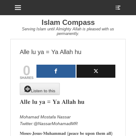
Menu
Show
Heade
Sideb
Islam Compass
Conte
Serving Islam until Almighty Allah is pleased with us
permanently.
Alle lu ya = Ya Allah hu
0
SHARES
Listen to this
𝐀𝐥𝐥𝐞 𝐥𝐮 𝐲𝐚 = 𝐘𝐚 𝐀𝐥𝐥𝐚𝐡 𝐡𝐮
Mohamad Mostafa Nassar
Twitter:@NassarMohamadMR
𝐌𝐨𝐬𝐞𝐬-𝐉𝐞𝐬𝐮𝐬-𝐌𝐮𝐡𝐚𝐦𝐦𝐚𝐝 (𝐩𝐞𝐚𝐜𝐞 𝐛𝐞 𝐮𝐩𝐨𝐧 𝐭𝐡𝐞𝐦 𝐚𝐥𝐥)