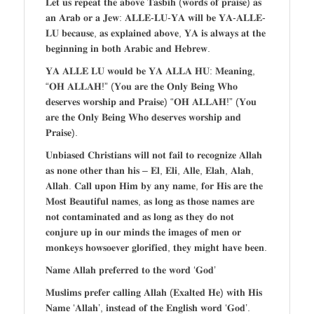
𝐋𝐞𝐭 𝐮𝐬 𝐫𝐞𝐩𝐞𝐚𝐭 𝐭𝐡𝐞 𝐚𝐛𝐨𝐯𝐞 𝐓𝐚𝐬𝐛𝐢𝐡 (𝐰𝐨𝐫𝐝𝐬 𝐨𝐟 𝐩𝐫𝐚𝐢𝐬𝐞) 𝐚𝐬
𝐚𝐧 𝐀𝐫𝐚𝐛 𝐨𝐫 𝐚 𝐉𝐞𝐰: 𝐀𝐋𝐋𝐄-𝐋𝐔-𝐘𝐀 𝐰𝐢𝐥𝐥 𝐛𝐞 𝐘𝐀-𝐀𝐋𝐋𝐄-
𝐋𝐔 𝐛𝐞𝐜𝐚𝐮𝐬𝐞, 𝐚𝐬 𝐞𝐱𝐩𝐥𝐚𝐢𝐧𝐞𝐝 𝐚𝐛𝐨𝐯𝐞, 𝐘𝐀 𝐢𝐬 𝐚𝐥𝐰𝐚𝐲𝐬 𝐚𝐭 𝐭𝐡𝐞
𝐛𝐞𝐠𝐢𝐧𝐧𝐢𝐧𝐠 𝐢𝐧 𝐛𝐨𝐭𝐡 𝐀𝐫𝐚𝐛𝐢𝐜 𝐚𝐧𝐝 𝐇𝐞𝐛𝐫𝐞𝐰.
𝐘𝐀 𝐀𝐋𝐋𝐄 𝐋𝐔 𝐰𝐨𝐮𝐥𝐝 𝐛𝐞 𝐘𝐀 𝐀𝐋𝐋𝐀 𝐇𝐔: 𝐌𝐞𝐚𝐧𝐢𝐧𝐠,
“𝐎𝐇 𝐀𝐋𝐋𝐀𝐇!” (𝐘𝐨𝐮 𝐚𝐫𝐞 𝐭𝐡𝐞 𝐎𝐧𝐥𝐲 𝐁𝐞𝐢𝐧𝐠 𝐖𝐡𝐨
𝐝𝐞𝐬𝐞𝐫𝐯𝐞𝐬 𝐰𝐨𝐫𝐬𝐡𝐢𝐩 𝐚𝐧𝐝 𝐏𝐫𝐚𝐢𝐬𝐞) “𝐎𝐇 𝐀𝐋𝐋𝐀𝐇!” (𝐘𝐨𝐮
𝐚𝐫𝐞 𝐭𝐡𝐞 𝐎𝐧𝐥𝐲 𝐁𝐞𝐢𝐧𝐠 𝐖𝐡𝐨 𝐝𝐞𝐬𝐞𝐫𝐯𝐞𝐬 𝐰𝐨𝐫𝐬𝐡𝐢𝐩 𝐚𝐧𝐝
𝐏𝐫𝐚𝐢𝐬𝐞).
𝐔𝐧𝐛𝐢𝐚𝐬𝐞𝐝 𝐂𝐡𝐫𝐢𝐬𝐭𝐢𝐚𝐧𝐬 𝐰𝐢𝐥𝐥 𝐧𝐨𝐭 𝐟𝐚𝐢𝐥 𝐭𝐨 𝐫𝐞𝐜𝐨𝐠𝐧𝐢𝐳𝐞 𝐀𝐥𝐥𝐚𝐡
𝐚𝐬 𝐧𝐨𝐧𝐞 𝐨𝐭𝐡𝐞𝐫 𝐭𝐡𝐚𝐧 𝐡𝐢𝐬 – 𝐄𝐥, 𝐄𝐥𝐢, 𝐀𝐥𝐥𝐞, 𝐄𝐥𝐚𝐡, 𝐀𝐥𝐚𝐡,
𝐀𝐥𝐥𝐚𝐡. 𝐂𝐚𝐥𝐥 𝐮𝐩𝐨𝐧 𝐇𝐢𝐦 𝐛𝐲 𝐚𝐧𝐲 𝐧𝐚𝐦𝐞, 𝐟𝐨𝐫 𝐇𝐢𝐬 𝐚𝐫𝐞 𝐭𝐡𝐞
𝐌𝐨𝐬𝐭 𝐁𝐞𝐚𝐮𝐭𝐢𝐟𝐮𝐥 𝐧𝐚𝐦𝐞𝐬, 𝐚𝐬 𝐥𝐨𝐧𝐠 𝐚𝐬 𝐭𝐡𝐨𝐬𝐞 𝐧𝐚𝐦𝐞𝐬 𝐚𝐫𝐞
𝐧𝐨𝐭 𝐜𝐨𝐧𝐭𝐚𝐦𝐢𝐧𝐚𝐭𝐞𝐝 𝐚𝐧𝐝 𝐚𝐬 𝐥𝐨𝐧𝐠 𝐚𝐬 𝐭𝐡𝐞𝐲 𝐝𝐨 𝐧𝐨𝐭
𝐜𝐨𝐧𝐣𝐮𝐫𝐞 𝐮𝐩 𝐢𝐧 𝐨𝐮𝐫 𝐦𝐢𝐧𝐝𝐬 𝐭𝐡𝐞 𝐢𝐦𝐚𝐠𝐞𝐬 𝐨𝐟 𝐦𝐞𝐧 𝐨𝐫
𝐦𝐨𝐧𝐤𝐞𝐲𝐬 𝐡𝐨𝐰𝐬𝐨𝐞𝐯𝐞𝐫 𝐠𝐥𝐨𝐫𝐢𝐟𝐢𝐞𝐝, 𝐭𝐡𝐞𝐲 𝐦𝐢𝐠𝐡𝐭 𝐡𝐚𝐯𝐞 𝐛𝐞𝐞𝐧.
𝐍𝐚𝐦𝐞 𝐀𝐥𝐥𝐚𝐡 𝐩𝐫𝐞𝐟𝐞𝐫𝐫𝐞𝐝 𝐭𝐨 𝐭𝐡𝐞 𝐰𝐨𝐫𝐝 ‘𝐆𝐨𝐝’
𝐌𝐮𝐬𝐥𝐢𝐦𝐬 𝐩𝐫𝐞𝐟𝐞𝐫 𝐜𝐚𝐥𝐥𝐢𝐧𝐠 𝐀𝐥𝐥𝐚𝐡 (𝐄𝐱𝐚𝐥𝐭𝐞𝐝 𝐇𝐞) 𝐰𝐢𝐭𝐡 𝐇𝐢𝐬
𝐍𝐚𝐦𝐞 ‘𝐀𝐥𝐥𝐚𝐡’, 𝐢𝐧𝐬𝐭𝐞𝐚𝐝 𝐨𝐟 𝐭𝐡𝐞 𝐄𝐧𝐠𝐥𝐢𝐬𝐡 𝐰𝐨𝐫𝐝 ‘𝐆𝐨𝐝’.