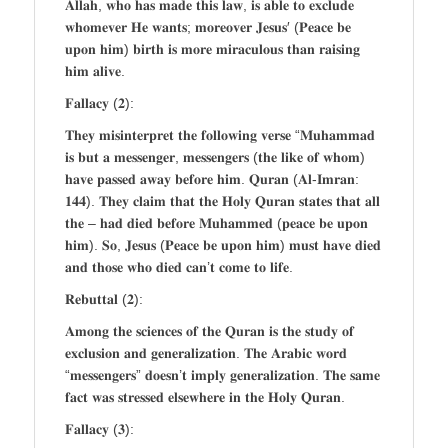
𝐀𝐥𝐥𝐚𝐡, 𝐰𝐡𝐨 𝐡𝐚𝐬 𝐦𝐚𝐝𝐞 𝐭𝐡𝐢𝐬 𝐥𝐚𝐰, 𝐢𝐬 𝐚𝐛𝐥𝐞 𝐭𝐨 𝐞𝐱𝐜𝐥𝐮𝐝𝐞
𝐰𝐡𝐨𝐦𝐞𝐯𝐞𝐫 𝐇𝐞 𝐰𝐚𝐧𝐭𝐬; 𝐦𝐨𝐫𝐞𝐨𝐯𝐞𝐫 𝐉𝐞𝐬𝐮𝐬′ (𝐏𝐞𝐚𝐜𝐞 𝐛𝐞
𝐮𝐩𝐨𝐧 𝐡𝐢𝐦) 𝐛𝐢𝐫𝐭𝐡 𝐢𝐬 𝐦𝐨𝐫𝐞 𝐦𝐢𝐫𝐚𝐜𝐮𝐥𝐨𝐮𝐬 𝐭𝐡𝐚𝐧 𝐫𝐚𝐢𝐬𝐢𝐧𝐠
𝐡𝐢𝐦 𝐚𝐥𝐢𝐯𝐞.
𝐅𝐚𝐥𝐥𝐚𝐜𝐲 (𝟐):
𝐓𝐡𝐞𝐲 𝐦𝐢𝐬𝐢𝐧𝐭𝐞𝐫𝐩𝐫𝐞𝐭 𝐭𝐡𝐞 𝐟𝐨𝐥𝐥𝐨𝐰𝐢𝐧𝐠 𝐯𝐞𝐫𝐬𝐞 “𝐌𝐮𝐡𝐚𝐦𝐦𝐚𝐝
𝐢𝐬 𝐛𝐮𝐭 𝐚 𝐦𝐞𝐬𝐬𝐞𝐧𝐠𝐞𝐫, 𝐦𝐞𝐬𝐬𝐞𝐧𝐠𝐞𝐫𝐬 (𝐭𝐡𝐞 𝐥𝐢𝐤𝐞 𝐨𝐟 𝐰𝐡𝐨𝐦)
𝐡𝐚𝐯𝐞 𝐩𝐚𝐬𝐬𝐞𝐝 𝐚𝐰𝐚𝐲 𝐛𝐞𝐟𝐨𝐫𝐞 𝐡𝐢𝐦. 𝐐𝐮𝐫𝐚𝐧 (𝐀𝐥-𝐈𝐦𝐫𝐚𝐧:
𝟏𝟒𝟒). 𝐓𝐡𝐞𝐲 𝐜𝐥𝐚𝐢𝐦 𝐭𝐡𝐚𝐭 𝐭𝐡𝐞 𝐇𝐨𝐥𝐲 𝐐𝐮𝐫𝐚𝐧 𝐬𝐭𝐚𝐭𝐞𝐬 𝐭𝐡𝐚𝐭 𝐚𝐥𝐥
𝐭𝐡𝐞 – 𝐡𝐚𝐝 𝐝𝐢𝐞𝐝 𝐛𝐞𝐟𝐨𝐫𝐞 𝐌𝐮𝐡𝐚𝐦𝐦𝐞𝐝 (𝐩𝐞𝐚𝐜𝐞 𝐛𝐞 𝐮𝐩𝐨𝐧
𝐡𝐢𝐦). 𝐒𝐨, 𝐉𝐞𝐬𝐮𝐬 (𝐏𝐞𝐚𝐜𝐞 𝐛𝐞 𝐮𝐩𝐨𝐧 𝐡𝐢𝐦) 𝐦𝐮𝐬𝐭 𝐡𝐚𝐯𝐞 𝐝𝐢𝐞𝐝
𝐚𝐧𝐝 𝐭𝐡𝐨𝐬𝐞 𝐰𝐡𝐨 𝐝𝐢𝐞𝐝 𝐜𝐚𝐧’𝐭 𝐜𝐨𝐦𝐞 𝐭𝐨 𝐥𝐢𝐟𝐞.
𝐑𝐞𝐛𝐮𝐭𝐭𝐚𝐥 (𝟐):
𝐀𝐦𝐨𝐧𝐠 𝐭𝐡𝐞 𝐬𝐜𝐢𝐞𝐧𝐜𝐞𝐬 𝐨𝐟 𝐭𝐡𝐞 𝐐𝐮𝐫𝐚𝐧 𝐢𝐬 𝐭𝐡𝐞 𝐬𝐭𝐮𝐝𝐲 𝐨𝐟
𝐞𝐱𝐜𝐥𝐮𝐬𝐢𝐨𝐧 𝐚𝐧𝐝 𝐠𝐞𝐧𝐞𝐫𝐚𝐥𝐢𝐳𝐚𝐭𝐢𝐨𝐧. 𝐓𝐡𝐞 𝐀𝐫𝐚𝐛𝐢𝐜 𝐰𝐨𝐫𝐝
“𝐦𝐞𝐬𝐬𝐞𝐧𝐠𝐞𝐫𝐬” 𝐝𝐨𝐞𝐬𝐧’𝐭 𝐢𝐦𝐩𝐥𝐲 𝐠𝐞𝐧𝐞𝐫𝐚𝐥𝐢𝐳𝐚𝐭𝐢𝐨𝐧. 𝐓𝐡𝐞 𝐬𝐚𝐦𝐞
𝐟𝐚𝐜𝐭 𝐰𝐚𝐬 𝐬𝐭𝐫𝐞𝐬𝐬𝐞𝐝 𝐞𝐥𝐬𝐞𝐰𝐡𝐞𝐫𝐞 𝐢𝐧 𝐭𝐡𝐞 𝐇𝐨𝐥𝐲 𝐐𝐮𝐫𝐚𝐧.
𝐅𝐚𝐥𝐥𝐚𝐜𝐲 (𝟑):