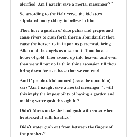
𝐠𝐥𝐨𝐫𝐢𝐟𝐢𝐞𝐝! 𝐀𝐦 𝐈 𝐧𝐚𝐮𝐠𝐡𝐭 𝐬𝐚𝐯𝐞 𝐚 𝐦𝐨𝐫𝐭𝐚𝐥 𝐦𝐞𝐬𝐬𝐞𝐧𝐠𝐞𝐫? “
𝐒𝐨 𝐚𝐜𝐜𝐨𝐫𝐝𝐢𝐧𝐠 𝐭𝐨 𝐭𝐡𝐞 𝐇𝐨𝐥𝐲 𝐯𝐞𝐫𝐬𝐞, 𝐭𝐡𝐞 𝐢𝐝𝐨𝐥𝐚𝐭𝐞𝐫𝐬
𝐬𝐭𝐢𝐩𝐮𝐥𝐚𝐭𝐞𝐝 𝐦𝐚𝐧𝐲 𝐭𝐡𝐢𝐧𝐠𝐬 𝐭𝐨 𝐛𝐞𝐥𝐢𝐞𝐯𝐞 𝐢𝐧 𝐡𝐢𝐦.
𝐓𝐡𝐨𝐮 𝐡𝐚𝐯𝐞 𝐚 𝐠𝐚𝐫𝐝𝐞𝐧 𝐨𝐟 𝐝𝐚𝐭𝐞 𝐩𝐚𝐥𝐦𝐬 𝐚𝐧𝐝 𝐠𝐫𝐚𝐩𝐞𝐬 𝐚𝐧𝐝
𝐜𝐚𝐮𝐬𝐞 𝐫𝐢𝐯𝐞𝐫𝐬 𝐭𝐨 𝐠𝐮𝐬𝐡 𝐟𝐨𝐫𝐭𝐡 𝐭𝐡𝐞𝐫𝐞𝐢𝐧 𝐚𝐛𝐮𝐧𝐝𝐚𝐧𝐭𝐥𝐲; 𝐭𝐡𝐨𝐮
𝐜𝐚𝐮𝐬𝐞 𝐭𝐡𝐞 𝐡𝐞𝐚𝐯𝐞𝐧 𝐭𝐨 𝐟𝐚𝐥𝐥 𝐮𝐩𝐨𝐧 𝐮𝐬 𝐩𝐢𝐞𝐜𝐞𝐦𝐞𝐚𝐥; 𝐛𝐫𝐢𝐧𝐠
𝐀𝐥𝐥𝐚𝐡 𝐚𝐧𝐝 𝐭𝐡𝐞 𝐚𝐧𝐠𝐞𝐥𝐬 𝐚𝐬 𝐚 𝐰𝐚𝐫𝐫𝐚𝐧𝐭; 𝐓𝐡𝐨𝐮 𝐡𝐚𝐯𝐞 𝐚
𝐡𝐨𝐮𝐬𝐞 𝐨𝐟 𝐠𝐨𝐥𝐝; 𝐭𝐡𝐨𝐮 𝐚𝐬𝐜𝐞𝐧𝐝 𝐮𝐩 𝐢𝐧𝐭𝐨 𝐡𝐞𝐚𝐯𝐞𝐧, 𝐚𝐧𝐝 𝐞𝐯𝐞𝐧
𝐭𝐡𝐞𝐧 𝐰𝐞 𝐰𝐢𝐥𝐥 𝐩𝐮𝐭 𝐧𝐨 𝐟𝐚𝐢𝐭𝐡 𝐢𝐧 𝐭𝐡𝐢𝐧𝐞 𝐚𝐬𝐜𝐞𝐧𝐬𝐢𝐨𝐧 𝐭𝐢𝐥𝐥 𝐭𝐡𝐨𝐮
𝐛𝐫𝐢𝐧𝐠 𝐝𝐨𝐰𝐧 𝐟𝐨𝐫 𝐮𝐬 𝐚 𝐛𝐨𝐨𝐤 𝐭𝐡𝐚𝐭 𝐰𝐞 𝐜𝐚𝐧 𝐫𝐞𝐚𝐝.
𝐀𝐧𝐝 𝐢𝐟 𝐩𝐫𝐨𝐩𝐡𝐞𝐭 𝐌𝐮𝐡𝐚𝐦𝐦𝐞𝐝 (𝐩𝐞𝐚𝐜𝐞 𝐛𝐞 𝐮𝐩𝐨𝐧 𝐡𝐢𝐦)
𝐬𝐚𝐲𝐬 “𝐀𝐦 𝐈 𝐧𝐚𝐮𝐠𝐡𝐭 𝐬𝐚𝐯𝐞 𝐚 𝐦𝐨𝐫𝐭𝐚𝐥 𝐦𝐞𝐬𝐬𝐞𝐧𝐠𝐞𝐫?”, 𝐰𝐢𝐥𝐥
𝐭𝐡𝐢𝐬 𝐢𝐦𝐩𝐥𝐲 𝐭𝐡𝐞 𝐢𝐦𝐩𝐨𝐬𝐬𝐢𝐛𝐢𝐥𝐢𝐭𝐲 𝐨𝐟 𝐡𝐚𝐯𝐢𝐧𝐠 𝐚 𝐠𝐚𝐫𝐝𝐞𝐧 𝐚𝐧𝐝
𝐦𝐚𝐤𝐢𝐧𝐠 𝐰𝐚𝐭𝐞𝐫 𝐠𝐮𝐬𝐡 𝐭𝐡𝐫𝐨𝐮𝐠𝐡 𝐢𝐭 ?
𝐃𝐢𝐝𝐧’𝐭 𝐌𝐨𝐬𝐞𝐬 𝐦𝐚𝐤𝐞 𝐭𝐡𝐞 𝐥𝐚𝐧𝐝 𝐠𝐮𝐬𝐡 𝐰𝐢𝐭𝐡 𝐰𝐚𝐭𝐞𝐫 𝐰𝐡𝐞𝐧
𝐡𝐞 𝐬𝐭𝐫𝐨𝐤𝐞𝐝 𝐢𝐭 𝐰𝐢𝐭𝐡 𝐡𝐢𝐬 𝐬𝐭𝐢𝐜𝐤?
𝐃𝐢𝐝𝐧’𝐭 𝐰𝐚𝐭𝐞𝐫 𝐠𝐮𝐬𝐡 𝐨𝐮𝐭 𝐟𝐫𝐨𝐦 𝐛𝐞𝐭𝐰𝐞𝐞𝐧 𝐭𝐡𝐞 𝐟𝐢𝐧𝐠𝐞𝐫𝐬 𝐨𝐟
𝐭𝐡𝐞 𝐩𝐫𝐨𝐩𝐡𝐞𝐭𝐬?