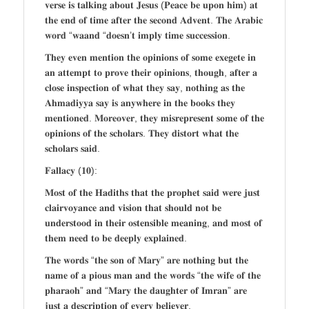
𝐯𝐞𝐫𝐬𝐞 𝐢𝐬 𝐭𝐚𝐥𝐤𝐢𝐧𝐠 𝐚𝐛𝐨𝐮𝐭 𝐉𝐞𝐬𝐮𝐬 (𝐏𝐞𝐚𝐜𝐞 𝐛𝐞 𝐮𝐩𝐨𝐧 𝐡𝐢𝐦) 𝐚𝐭
𝐭𝐡𝐞 𝐞𝐧𝐝 𝐨𝐟 𝐭𝐢𝐦𝐞 𝐚𝐟𝐭𝐞𝐫 𝐭𝐡𝐞 𝐬𝐞𝐜𝐨𝐧𝐝 𝐀𝐝𝐯𝐞𝐧𝐭. 𝐓𝐡𝐞 𝐀𝐫𝐚𝐛𝐢𝐜
𝐰𝐨𝐫𝐝 “𝐰𝐚𝐚𝐧𝐝 “𝐝𝐨𝐞𝐬𝐧’𝐭 𝐢𝐦𝐩𝐥𝐲 𝐭𝐢𝐦𝐞 𝐬𝐮𝐜𝐜𝐞𝐬𝐬𝐢𝐨𝐧.
𝐓𝐡𝐞𝐲 𝐞𝐯𝐞𝐧 𝐦𝐞𝐧𝐭𝐢𝐨𝐧 𝐭𝐡𝐞 𝐨𝐩𝐢𝐧𝐢𝐨𝐧𝐬 𝐨𝐟 𝐬𝐨𝐦𝐞 𝐞𝐱𝐞𝐠𝐞𝐭𝐞 𝐢𝐧
𝐚𝐧 𝐚𝐭𝐭𝐞𝐦𝐩𝐭 𝐭𝐨 𝐩𝐫𝐨𝐯𝐞 𝐭𝐡𝐞𝐢𝐫 𝐨𝐩𝐢𝐧𝐢𝐨𝐧𝐬, 𝐭𝐡𝐨𝐮𝐠𝐡, 𝐚𝐟𝐭𝐞𝐫 𝐚
𝐜𝐥𝐨𝐬𝐞 𝐢𝐧𝐬𝐩𝐞𝐜𝐭𝐢𝐨𝐧 𝐨𝐟 𝐰𝐡𝐚𝐭 𝐭𝐡𝐞𝐲 𝐬𝐚𝐲, 𝐧𝐨𝐭𝐡𝐢𝐧𝐠 𝐚𝐬 𝐭𝐡𝐞
𝐀𝐡𝐦𝐚𝐝𝐢𝐲𝐲𝐚 𝐬𝐚𝐲 𝐢𝐬 𝐚𝐧𝐲𝐰𝐡𝐞𝐫𝐞 𝐢𝐧 𝐭𝐡𝐞 𝐛𝐨𝐨𝐤𝐬 𝐭𝐡𝐞𝐲
𝐦𝐞𝐧𝐭𝐢𝐨𝐧𝐞𝐝. 𝐌𝐨𝐫𝐞𝐨𝐯𝐞𝐫, 𝐭𝐡𝐞𝐲 𝐦𝐢𝐬𝐫𝐞𝐩𝐫𝐞𝐬𝐞𝐧𝐭 𝐬𝐨𝐦𝐞 𝐨𝐟 𝐭𝐡𝐞
𝐨𝐩𝐢𝐧𝐢𝐨𝐧𝐬 𝐨𝐟 𝐭𝐡𝐞 𝐬𝐜𝐡𝐨𝐥𝐚𝐫𝐬. 𝐓𝐡𝐞𝐲 𝐝𝐢𝐬𝐭𝐨𝐫𝐭 𝐰𝐡𝐚𝐭 𝐭𝐡𝐞
𝐬𝐜𝐡𝐨𝐥𝐚𝐫𝐬 𝐬𝐚𝐢𝐝.
𝐅𝐚𝐥𝐥𝐚𝐜𝐲 (𝟏𝟎):
𝐌𝐨𝐬𝐭 𝐨𝐟 𝐭𝐡𝐞 𝐇𝐚𝐝𝐢𝐭𝐡𝐬 𝐭𝐡𝐚𝐭 𝐭𝐡𝐞 𝐩𝐫𝐨𝐩𝐡𝐞𝐭 𝐬𝐚𝐢𝐝 𝐰𝐞𝐫𝐞 𝐣𝐮𝐬𝐭
𝐜𝐥𝐚𝐢𝐫𝐯𝐨𝐲𝐚𝐧𝐜𝐞 𝐚𝐧𝐝 𝐯𝐢𝐬𝐢𝐨𝐧 𝐭𝐡𝐚𝐭 𝐬𝐡𝐨𝐮𝐥𝐝 𝐧𝐨𝐭 𝐛𝐞
𝐮𝐧𝐝𝐞𝐫𝐬𝐭𝐨𝐨𝐝 𝐢𝐧 𝐭𝐡𝐞𝐢𝐫 𝐨𝐬𝐭𝐞𝐧𝐬𝐢𝐛𝐥𝐞 𝐦𝐞𝐚𝐧𝐢𝐧𝐠, 𝐚𝐧𝐝 𝐦𝐨𝐬𝐭 𝐨𝐟
𝐭𝐡𝐞𝐦 𝐧𝐞𝐞𝐝 𝐭𝐨 𝐛𝐞 𝐝𝐞𝐞𝐩𝐥𝐲 𝐞𝐱𝐩𝐥𝐚𝐢𝐧𝐞𝐝.
𝐓𝐡𝐞 𝐰𝐨𝐫𝐝𝐬 “𝐭𝐡𝐞 𝐬𝐨𝐧 𝐨𝐟 𝐌𝐚𝐫𝐲” 𝐚𝐫𝐞 𝐧𝐨𝐭𝐡𝐢𝐧𝐠 𝐛𝐮𝐭 𝐭𝐡𝐞
𝐧𝐚𝐦𝐞 𝐨𝐟 𝐚 𝐩𝐢𝐨𝐮𝐬 𝐦𝐚𝐧 𝐚𝐧𝐝 𝐭𝐡𝐞 𝐰𝐨𝐫𝐝𝐬 “𝐭𝐡𝐞 𝐰𝐢𝐟𝐞 𝐨𝐟 𝐭𝐡𝐞
𝐩𝐡𝐚𝐫𝐚𝐨𝐡” 𝐚𝐧𝐝 “𝐌𝐚𝐫𝐲 𝐭𝐡𝐞 𝐝𝐚𝐮𝐠𝐡𝐭𝐞𝐫 𝐨𝐟 𝐈𝐦𝐫𝐚𝐧” 𝐚𝐫𝐞
𝐣𝐮𝐬𝐭 𝐚 𝐝𝐞𝐬𝐜𝐫𝐢𝐩𝐭𝐢𝐨𝐧 𝐨𝐟 𝐞𝐯𝐞𝐫𝐲 𝐛𝐞𝐥𝐢𝐞𝐯𝐞𝐫.