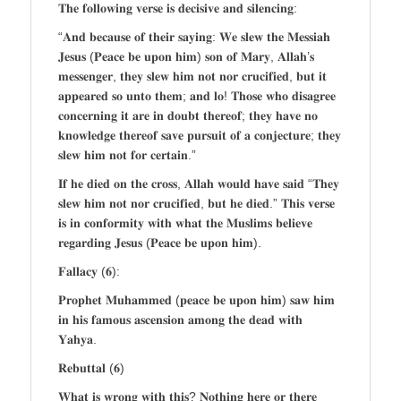
𝐓𝐡𝐞 𝐟𝐨𝐥𝐥𝐨𝐰𝐢𝐧𝐠 𝐯𝐞𝐫𝐬𝐞 𝐢𝐬 𝐝𝐞𝐜𝐢𝐬𝐢𝐯𝐞 𝐚𝐧𝐝 𝐬𝐢𝐥𝐞𝐧𝐜𝐢𝐧𝐠:
“𝐀𝐧𝐝 𝐛𝐞𝐜𝐚𝐮𝐬𝐞 𝐨𝐟 𝐭𝐡𝐞𝐢𝐫 𝐬𝐚𝐲𝐢𝐧𝐠: 𝐖𝐞 𝐬𝐥𝐞𝐰 𝐭𝐡𝐞 𝐌𝐞𝐬𝐬𝐢𝐚𝐡
𝐉𝐞𝐬𝐮𝐬 (𝐏𝐞𝐚𝐜𝐞 𝐛𝐞 𝐮𝐩𝐨𝐧 𝐡𝐢𝐦) 𝐬𝐨𝐧 𝐨𝐟 𝐌𝐚𝐫𝐲, 𝐀𝐥𝐥𝐚𝐡’𝐬
𝐦𝐞𝐬𝐬𝐞𝐧𝐠𝐞𝐫, 𝐭𝐡𝐞𝐲 𝐬𝐥𝐞𝐰 𝐡𝐢𝐦 𝐧𝐨𝐭 𝐧𝐨𝐫 𝐜𝐫𝐮𝐜𝐢𝐟𝐢𝐞𝐝, 𝐛𝐮𝐭 𝐢𝐭
𝐚𝐩𝐩𝐞𝐚𝐫𝐞𝐝 𝐬𝐨 𝐮𝐧𝐭𝐨 𝐭𝐡𝐞𝐦; 𝐚𝐧𝐝 𝐥𝐨! 𝐓𝐡𝐨𝐬𝐞 𝐰𝐡𝐨 𝐝𝐢𝐬𝐚𝐠𝐫𝐞𝐞
𝐜𝐨𝐧𝐜𝐞𝐫𝐧𝐢𝐧𝐠 𝐢𝐭 𝐚𝐫𝐞 𝐢𝐧 𝐝𝐨𝐮𝐛𝐭 𝐭𝐡𝐞𝐫𝐞𝐨𝐟; 𝐭𝐡𝐞𝐲 𝐡𝐚𝐯𝐞 𝐧𝐨
𝐤𝐧𝐨𝐰𝐥𝐞𝐝𝐠𝐞 𝐭𝐡𝐞𝐫𝐞𝐨𝐟 𝐬𝐚𝐯𝐞 𝐩𝐮𝐫𝐬𝐮𝐢𝐭 𝐨𝐟 𝐚 𝐜𝐨𝐧𝐣𝐞𝐜𝐭𝐮𝐫𝐞; 𝐭𝐡𝐞𝐲
𝐬𝐥𝐞𝐰 𝐡𝐢𝐦 𝐧𝐨𝐭 𝐟𝐨𝐫 𝐜𝐞𝐫𝐭𝐚𝐢𝐧.”
𝐈𝐟 𝐡𝐞 𝐝𝐢𝐞𝐝 𝐨𝐧 𝐭𝐡𝐞 𝐜𝐫𝐨𝐬𝐬, 𝐀𝐥𝐥𝐚𝐡 𝐰𝐨𝐮𝐥𝐝 𝐡𝐚𝐯𝐞 𝐬𝐚𝐢𝐝 “𝐓𝐡𝐞𝐲
𝐬𝐥𝐞𝐰 𝐡𝐢𝐦 𝐧𝐨𝐭 𝐧𝐨𝐫 𝐜𝐫𝐮𝐜𝐢𝐟𝐢𝐞𝐝, 𝐛𝐮𝐭 𝐡𝐞 𝐝𝐢𝐞𝐝.” 𝐓𝐡𝐢𝐬 𝐯𝐞𝐫𝐬𝐞
𝐢𝐬 𝐢𝐧 𝐜𝐨𝐧𝐟𝐨𝐫𝐦𝐢𝐭𝐲 𝐰𝐢𝐭𝐡 𝐰𝐡𝐚𝐭 𝐭𝐡𝐞 𝐌𝐮𝐬𝐥𝐢𝐦𝐬 𝐛𝐞𝐥𝐢𝐞𝐯𝐞
𝐫𝐞𝐠𝐚𝐫𝐝𝐢𝐧𝐠 𝐉𝐞𝐬𝐮𝐬 (𝐏𝐞𝐚𝐜𝐞 𝐛𝐞 𝐮𝐩𝐨𝐧 𝐡𝐢𝐦).
𝐅𝐚𝐥𝐥𝐚𝐜𝐲 (𝟔):
𝐏𝐫𝐨𝐩𝐡𝐞𝐭 𝐌𝐮𝐡𝐚𝐦𝐦𝐞𝐝 (𝐩𝐞𝐚𝐜𝐞 𝐛𝐞 𝐮𝐩𝐨𝐧 𝐡𝐢𝐦) 𝐬𝐚𝐰 𝐡𝐢𝐦
𝐢𝐧 𝐡𝐢𝐬 𝐟𝐚𝐦𝐨𝐮𝐬 𝐚𝐬𝐜𝐞𝐧𝐬𝐢𝐨𝐧 𝐚𝐦𝐨𝐧𝐠 𝐭𝐡𝐞 𝐝𝐞𝐚𝐝 𝐰𝐢𝐭𝐡
𝐘𝐚𝐡𝐲𝐚.
𝐑𝐞𝐛𝐮𝐭𝐭𝐚𝐥 (𝟔)
𝐖𝐡𝐚𝐭 𝐢𝐬 𝐰𝐫𝐨𝐧𝐠 𝐰𝐢𝐭𝐡 𝐭𝐡𝐢𝐬? 𝐍𝐨𝐭𝐡𝐢𝐧𝐠 𝐡𝐞𝐫𝐞 𝐨𝐫 𝐭𝐡𝐞𝐫𝐞