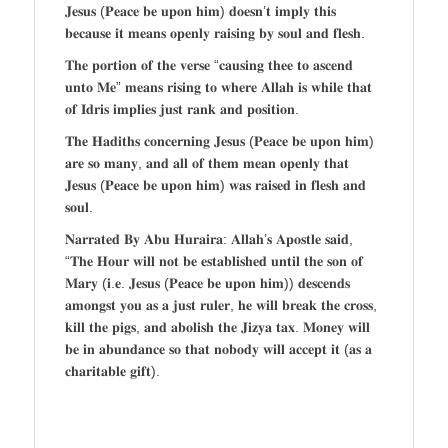
𝐉𝐞𝐬𝐮𝐬 (𝐏𝐞𝐚𝐜𝐞 𝐛𝐞 𝐮𝐩𝐨𝐧 𝐡𝐢𝐦) 𝐝𝐨𝐞𝐬𝐧’𝐭 𝐢𝐦𝐩𝐥𝐲 𝐭𝐡𝐢𝐬
𝐛𝐞𝐜𝐚𝐮𝐬𝐞 𝐢𝐭 𝐦𝐞𝐚𝐧𝐬 𝐨𝐩𝐞𝐧𝐥𝐲 𝐫𝐚𝐢𝐬𝐢𝐧𝐠 𝐛𝐲 𝐬𝐨𝐮𝐥 𝐚𝐧𝐝 𝐟𝐥𝐞𝐬𝐡.
𝐓𝐡𝐞 𝐩𝐨𝐫𝐭𝐢𝐨𝐧 𝐨𝐟 𝐭𝐡𝐞 𝐯𝐞𝐫𝐬𝐞 “𝐜𝐚𝐮𝐬𝐢𝐧𝐠 𝐭𝐡𝐞𝐞 𝐭𝐨 𝐚𝐬𝐜𝐞𝐧𝐝
𝐮𝐧𝐭𝐨 𝐌𝐞” 𝐦𝐞𝐚𝐧𝐬 𝐫𝐢𝐬𝐢𝐧𝐠 𝐭𝐨 𝐰𝐡𝐞𝐫𝐞 𝐀𝐥𝐥𝐚𝐡 𝐢𝐬 𝐰𝐡𝐢𝐥𝐞 𝐭𝐡𝐚𝐭
𝐨𝐟 𝐈𝐝𝐫𝐢𝐬 𝐢𝐦𝐩𝐥𝐢𝐞𝐬 𝐣𝐮𝐬𝐭 𝐫𝐚𝐧𝐤 𝐚𝐧𝐝 𝐩𝐨𝐬𝐢𝐭𝐢𝐨𝐧.
𝐓𝐡𝐞 𝐇𝐚𝐝𝐢𝐭𝐡𝐬 𝐜𝐨𝐧𝐜𝐞𝐫𝐧𝐢𝐧𝐠 𝐉𝐞𝐬𝐮𝐬 (𝐏𝐞𝐚𝐜𝐞 𝐛𝐞 𝐮𝐩𝐨𝐧 𝐡𝐢𝐦)
𝐚𝐫𝐞 𝐬𝐨 𝐦𝐚𝐧𝐲, 𝐚𝐧𝐝 𝐚𝐥𝐥 𝐨𝐟 𝐭𝐡𝐞𝐦 𝐦𝐞𝐚𝐧 𝐨𝐩𝐞𝐧𝐥𝐲 𝐭𝐡𝐚𝐭
𝐉𝐞𝐬𝐮𝐬 (𝐏𝐞𝐚𝐜𝐞 𝐛𝐞 𝐮𝐩𝐨𝐧 𝐡𝐢𝐦) 𝐰𝐚𝐬 𝐫𝐚𝐢𝐬𝐞𝐝 𝐢𝐧 𝐟𝐥𝐞𝐬𝐡 𝐚𝐧𝐝
𝐬𝐨𝐮𝐥.
𝐍𝐚𝐫𝐫𝐚𝐭𝐞𝐝 𝐁𝐲 𝐀𝐛𝐮 𝐇𝐮𝐫𝐚𝐢𝐫𝐚: 𝐀𝐥𝐥𝐚𝐡’𝐬 𝐀𝐩𝐨𝐬𝐭𝐥𝐞 𝐬𝐚𝐢𝐝,
“𝐓𝐡𝐞 𝐇𝐨𝐮𝐫 𝐰𝐢𝐥𝐥 𝐧𝐨𝐭 𝐛𝐞 𝐞𝐬𝐭𝐚𝐛𝐥𝐢𝐬𝐡𝐞𝐝 𝐮𝐧𝐭𝐢𝐥 𝐭𝐡𝐞 𝐬𝐨𝐧 𝐨𝐟
𝐌𝐚𝐫𝐲 (𝐢.𝐞. 𝐉𝐞𝐬𝐮𝐬 (𝐏𝐞𝐚𝐜𝐞 𝐛𝐞 𝐮𝐩𝐨𝐧 𝐡𝐢𝐦)) 𝐝𝐞𝐬𝐜𝐞𝐧𝐝𝐬
𝐚𝐦𝐨𝐧𝐠𝐬𝐭 𝐲𝐨𝐮 𝐚𝐬 𝐚 𝐣𝐮𝐬𝐭 𝐫𝐮𝐥𝐞𝐫, 𝐡𝐞 𝐰𝐢𝐥𝐥 𝐛𝐫𝐞𝐚𝐤 𝐭𝐡𝐞 𝐜𝐫𝐨𝐬𝐬,
𝐤𝐢𝐥𝐥 𝐭𝐡𝐞 𝐩𝐢𝐠𝐬, 𝐚𝐧𝐝 𝐚𝐛𝐨𝐥𝐢𝐬𝐡 𝐭𝐡𝐞 𝐉𝐢𝐳𝐲𝐚 𝐭𝐚𝐱. 𝐌𝐨𝐧𝐞𝐲 𝐰𝐢𝐥𝐥
𝐛𝐞 𝐢𝐧 𝐚𝐛𝐮𝐧𝐝𝐚𝐧𝐜𝐞 𝐬𝐨 𝐭𝐡𝐚𝐭 𝐧𝐨𝐛𝐨𝐝𝐲 𝐰𝐢𝐥𝐥 𝐚𝐜𝐜𝐞𝐩𝐭 𝐢𝐭 (𝐚𝐬 𝐚
𝐜𝐡𝐚𝐫𝐢𝐭𝐚𝐛𝐥𝐞 𝐠𝐢𝐟𝐭).