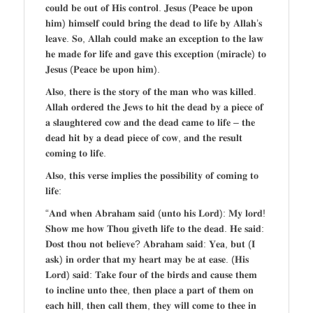
𝐜𝐨𝐮𝐥𝐝 𝐛𝐞 𝐨𝐮𝐭 𝐨𝐟 𝐇𝐢𝐬 𝐜𝐨𝐧𝐭𝐫𝐨𝐥. 𝐉𝐞𝐬𝐮𝐬 (𝐏𝐞𝐚𝐜𝐞 𝐛𝐞 𝐮𝐩𝐨𝐧
𝐡𝐢𝐦) 𝐡𝐢𝐦𝐬𝐞𝐥𝐟 𝐜𝐨𝐮𝐥𝐝 𝐛𝐫𝐢𝐧𝐠 𝐭𝐡𝐞 𝐝𝐞𝐚𝐝 𝐭𝐨 𝐥𝐢𝐟𝐞 𝐛𝐲 𝐀𝐥𝐥𝐚𝐡’𝐬
𝐥𝐞𝐚𝐯𝐞. 𝐒𝐨, 𝐀𝐥𝐥𝐚𝐡 𝐜𝐨𝐮𝐥𝐝 𝐦𝐚𝐤𝐞 𝐚𝐧 𝐞𝐱𝐜𝐞𝐩𝐭𝐢𝐨𝐧 𝐭𝐨 𝐭𝐡𝐞 𝐥𝐚𝐰
𝐡𝐞 𝐦𝐚𝐝𝐞 𝐟𝐨𝐫 𝐥𝐢𝐟𝐞 𝐚𝐧𝐝 𝐠𝐚𝐯𝐞 𝐭𝐡𝐢𝐬 𝐞𝐱𝐜𝐞𝐩𝐭𝐢𝐨𝐧 (𝐦𝐢𝐫𝐚𝐜𝐥𝐞) 𝐭𝐨
𝐉𝐞𝐬𝐮𝐬 (𝐏𝐞𝐚𝐜𝐞 𝐛𝐞 𝐮𝐩𝐨𝐧 𝐡𝐢𝐦).
𝐀𝐥𝐬𝐨, 𝐭𝐡𝐞𝐫𝐞 𝐢𝐬 𝐭𝐡𝐞 𝐬𝐭𝐨𝐫𝐲 𝐨𝐟 𝐭𝐡𝐞 𝐦𝐚𝐧 𝐰𝐡𝐨 𝐰𝐚𝐬 𝐤𝐢𝐥𝐥𝐞𝐝.
𝐀𝐥𝐥𝐚𝐡 𝐨𝐫𝐝𝐞𝐫𝐞𝐝 𝐭𝐡𝐞 𝐉𝐞𝐰𝐬 𝐭𝐨 𝐡𝐢𝐭 𝐭𝐡𝐞 𝐝𝐞𝐚𝐝 𝐛𝐲 𝐚 𝐩𝐢𝐞𝐜𝐞 𝐨𝐟
𝐚 𝐬𝐥𝐚𝐮𝐠𝐡𝐭𝐞𝐫𝐞𝐝 𝐜𝐨𝐰 𝐚𝐧𝐝 𝐭𝐡𝐞 𝐝𝐞𝐚𝐝 𝐜𝐚𝐦𝐞 𝐭𝐨 𝐥𝐢𝐟𝐞 – 𝐭𝐡𝐞
𝐝𝐞𝐚𝐝 𝐡𝐢𝐭 𝐛𝐲 𝐚 𝐝𝐞𝐚𝐝 𝐩𝐢𝐞𝐜𝐞 𝐨𝐟 𝐜𝐨𝐰, 𝐚𝐧𝐝 𝐭𝐡𝐞 𝐫𝐞𝐬𝐮𝐥𝐭
𝐜𝐨𝐦𝐢𝐧𝐠 𝐭𝐨 𝐥𝐢𝐟𝐞.
𝐀𝐥𝐬𝐨, 𝐭𝐡𝐢𝐬 𝐯𝐞𝐫𝐬𝐞 𝐢𝐦𝐩𝐥𝐢𝐞𝐬 𝐭𝐡𝐞 𝐩𝐨𝐬𝐬𝐢𝐛𝐢𝐥𝐢𝐭𝐲 𝐨𝐟 𝐜𝐨𝐦𝐢𝐧𝐠 𝐭𝐨
𝐥𝐢𝐟𝐞:
“𝐀𝐧𝐝 𝐰𝐡𝐞𝐧 𝐀𝐛𝐫𝐚𝐡𝐚𝐦 𝐬𝐚𝐢𝐝 (𝐮𝐧𝐭𝐨 𝐡𝐢𝐬 𝐋𝐨𝐫𝐝): 𝐌𝐲 𝐥𝐨𝐫𝐝!
𝐒𝐡𝐨𝐰 𝐦𝐞 𝐡𝐨𝐰 𝐓𝐡𝐨𝐮 𝐠𝐢𝐯𝐞𝐭𝐡 𝐥𝐢𝐟𝐞 𝐭𝐨 𝐭𝐡𝐞 𝐝𝐞𝐚𝐝. 𝐇𝐞 𝐬𝐚𝐢𝐝:
𝐃𝐨𝐬𝐭 𝐭𝐡𝐨𝐮 𝐧𝐨𝐭 𝐛𝐞𝐥𝐢𝐞𝐯𝐞? 𝐀𝐛𝐫𝐚𝐡𝐚𝐦 𝐬𝐚𝐢𝐝: 𝐘𝐞𝐚, 𝐛𝐮𝐭 (𝐈
𝐚𝐬𝐤) 𝐢𝐧 𝐨𝐫𝐝𝐞𝐫 𝐭𝐡𝐚𝐭 𝐦𝐲 𝐡𝐞𝐚𝐫𝐭 𝐦𝐚𝐲 𝐛𝐞 𝐚𝐭 𝐞𝐚𝐬𝐞. (𝐇𝐢𝐬
𝐋𝐨𝐫𝐝) 𝐬𝐚𝐢𝐝: 𝐓𝐚𝐤𝐞 𝐟𝐨𝐮𝐫 𝐨𝐟 𝐭𝐡𝐞 𝐛𝐢𝐫𝐝𝐬 𝐚𝐧𝐝 𝐜𝐚𝐮𝐬𝐞 𝐭𝐡𝐞𝐦
𝐭𝐨 𝐢𝐧𝐜𝐥𝐢𝐧𝐞 𝐮𝐧𝐭𝐨 𝐭𝐡𝐞𝐞, 𝐭𝐡𝐞𝐧 𝐩𝐥𝐚𝐜𝐞 𝐚 𝐩𝐚𝐫𝐭 𝐨𝐟 𝐭𝐡𝐞𝐦 𝐨𝐧
𝐞𝐚𝐜𝐡 𝐡𝐢𝐥𝐥, 𝐭𝐡𝐞𝐧 𝐜𝐚𝐥𝐥 𝐭𝐡𝐞𝐦, 𝐭𝐡𝐞𝐲 𝐰𝐢𝐥𝐥 𝐜𝐨𝐦𝐞 𝐭𝐨 𝐭𝐡𝐞𝐞 𝐢𝐧