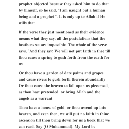
𝐩𝐫𝐨𝐩𝐡𝐞𝐭 𝐨𝐛𝐣𝐞𝐜𝐭𝐞𝐝 𝐛𝐞𝐜𝐚𝐮𝐬𝐞 𝐭𝐡𝐞𝐲 𝐚𝐬𝐤𝐞𝐝 𝐡𝐢𝐦 𝐭𝐨 𝐝𝐨 𝐭𝐡𝐚𝐭
𝐛𝐲 𝐡𝐢𝐦𝐬𝐞𝐥𝐟, 𝐬𝐨 𝐡𝐞 𝐬𝐚𝐢𝐝, “𝐈 𝐚𝐦 𝐧𝐚𝐮𝐠𝐡𝐭 𝐛𝐮𝐭 𝐚 𝐡𝐮𝐦𝐚𝐧
𝐛𝐞𝐢𝐧𝐠 𝐚𝐧𝐝 𝐚 𝐩𝐫𝐨𝐩𝐡𝐞𝐭 “. 𝐈𝐭 𝐢𝐬 𝐨𝐧𝐥𝐲 𝐮𝐩 𝐭𝐨 𝐀𝐥𝐥𝐚𝐡 𝐢𝐟 𝐇𝐞
𝐰𝐢𝐥𝐥𝐬 𝐭𝐡𝐚𝐭.
𝐈𝐟 𝐭𝐡𝐞 𝐯𝐞𝐫𝐬𝐞 𝐭𝐡𝐞𝐲 𝐣𝐮𝐬𝐭 𝐦𝐞𝐧𝐭𝐢𝐨𝐧𝐞𝐝 𝐚𝐬 𝐭𝐡𝐞𝐢𝐫 𝐞𝐯𝐢𝐝𝐞𝐧𝐜𝐞
𝐦𝐞𝐚𝐧𝐬 𝐰𝐡𝐚𝐭 𝐭𝐡𝐞𝐲 𝐬𝐚𝐲, 𝐚𝐥𝐥 𝐭𝐡𝐞 𝐩𝐨𝐬𝐭𝐮𝐥𝐚𝐭𝐢𝐨𝐧𝐬 𝐭𝐡𝐚𝐭 𝐭𝐡𝐞
𝐡𝐞𝐚𝐭𝐡𝐞𝐧𝐬 𝐬𝐞𝐭 𝐚𝐫𝐞 𝐢𝐦𝐩𝐨𝐬𝐬𝐢𝐛𝐥𝐞. 𝐓𝐡𝐞 𝐰𝐡𝐨𝐥𝐞 𝐨𝐟 𝐭𝐡𝐞 𝐯𝐞𝐫𝐬𝐞
𝐬𝐚𝐲𝐬, “𝐀𝐧𝐝 𝐭𝐡𝐞𝐲 𝐬𝐚𝐲: 𝐖𝐞 𝐰𝐢𝐥𝐥 𝐧𝐨𝐭 𝐩𝐮𝐭 𝐟𝐚𝐢𝐭𝐡 𝐢𝐧 𝐭𝐡𝐞𝐞 𝐭𝐢𝐥𝐥
𝐭𝐡𝐨𝐮 𝐜𝐚𝐮𝐬𝐞 𝐚 𝐬𝐩𝐫𝐢𝐧𝐠 𝐭𝐨 𝐠𝐮𝐬𝐡 𝐟𝐨𝐫𝐭𝐡 𝐟𝐫𝐨𝐦 𝐭𝐡𝐞 𝐞𝐚𝐫𝐭𝐡 𝐟𝐨𝐫
𝐮𝐬.
𝐎𝐫 𝐭𝐡𝐨𝐮 𝐡𝐚𝐯𝐞 𝐚 𝐠𝐚𝐫𝐝𝐞𝐧 𝐨𝐟 𝐝𝐚𝐭𝐞 𝐩𝐚𝐥𝐦𝐬 𝐚𝐧𝐝 𝐠𝐫𝐚𝐩𝐞𝐬,
𝐚𝐧𝐝 𝐜𝐚𝐮𝐬𝐞 𝐫𝐢𝐯𝐞𝐫𝐬 𝐭𝐨 𝐠𝐮𝐬𝐡 𝐟𝐨𝐫𝐭𝐡 𝐭𝐡𝐞𝐫𝐞𝐢𝐧 𝐚𝐛𝐮𝐧𝐝𝐚𝐧𝐭𝐥𝐲;
𝐎𝐫 𝐭𝐡𝐨𝐮 𝐜𝐚𝐮𝐬𝐞 𝐭𝐡𝐞 𝐡𝐞𝐚𝐯𝐞𝐧 𝐭𝐨 𝐟𝐚𝐥𝐥 𝐮𝐩𝐨𝐧 𝐮𝐬 𝐩𝐢𝐞𝐜𝐞𝐦𝐞𝐚𝐥,
𝐚𝐬 𝐭𝐡𝐨𝐮 𝐡𝐚𝐬𝐭 𝐩𝐫𝐞𝐭𝐞𝐧𝐝𝐞𝐝, 𝐨𝐫 𝐛𝐫𝐢𝐧𝐠 𝐀𝐥𝐥𝐚𝐡 𝐚𝐧𝐝 𝐭𝐡𝐞
𝐚𝐧𝐠𝐞𝐥𝐬 𝐚𝐬 𝐚 𝐰𝐚𝐫𝐫𝐚𝐧𝐭.
𝐓𝐡𝐨𝐮 𝐡𝐚𝐯𝐞 𝐚 𝐡𝐨𝐮𝐬𝐞 𝐨𝐟 𝐠𝐨𝐥𝐝; 𝐨𝐫 𝐭𝐡𝐨𝐮 𝐚𝐬𝐜𝐞𝐧𝐝 𝐮𝐩 𝐢𝐧𝐭𝐨
𝐡𝐞𝐚𝐯𝐞𝐧, 𝐚𝐧𝐝 𝐞𝐯𝐞𝐧 𝐭𝐡𝐞𝐧, 𝐰𝐞 𝐰𝐢𝐥𝐥 𝐩𝐮𝐭 𝐧𝐨 𝐟𝐚𝐢𝐭𝐡 𝐢𝐧 𝐭𝐡𝐢𝐧𝐞
𝐚𝐬𝐜𝐞𝐧𝐬𝐢𝐨𝐧 𝐭𝐢𝐥𝐥 𝐭𝐡𝐨𝐮 𝐛𝐫𝐢𝐧𝐠 𝐝𝐨𝐰𝐧 𝐟𝐨𝐫 𝐮𝐬 𝐚 𝐛𝐨𝐨𝐤 𝐭𝐡𝐚𝐭 𝐰𝐞
𝐜𝐚𝐧 𝐫𝐞𝐚𝐝. 𝐒𝐚𝐲 (𝐎 𝐌𝐮𝐡𝐚𝐦𝐦𝐚𝐝): 𝐌𝐲 𝐋𝐨𝐫𝐝 𝐛𝐞