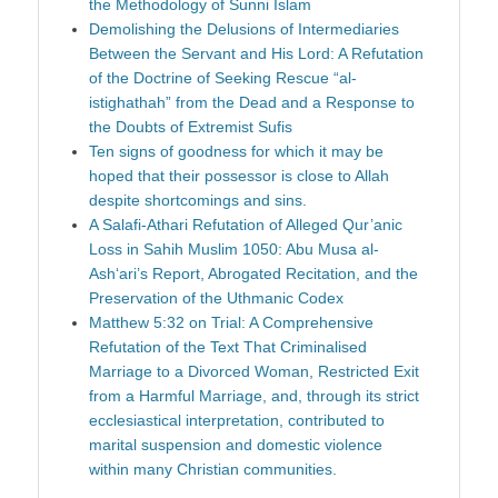
the Methodology of Sunni Islam
Demolishing the Delusions of Intermediaries
Between the Servant and His Lord: A Refutation
of the Doctrine of Seeking Rescue “al-
istighathah” from the Dead and a Response to
the Doubts of Extremist Sufis
Ten signs of goodness for which it may be
hoped that their possessor is close to Allah
despite shortcomings and sins.
A Salafi-Athari Refutation of Alleged Qur’anic
Loss in Sahih Muslim 1050: Abu Musa al-
Ash‘ari’s Report, Abrogated Recitation, and the
Preservation of the Uthmanic Codex
Matthew 5:32 on Trial: A Comprehensive
Refutation of the Text That Criminalised
Marriage to a Divorced Woman, Restricted Exit
from a Harmful Marriage, and, through its strict
ecclesiastical interpretation, contributed to
marital suspension and domestic violence
within many Christian communities.