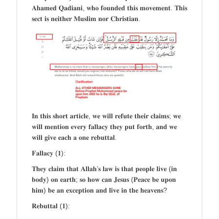
𝐀𝐡𝐚𝐦𝐞𝐝 𝐐𝐚𝐝𝐢𝐚𝐧𝐢, 𝐰𝐡𝐨 𝐟𝐨𝐮𝐧𝐝𝐞𝐝 𝐭𝐡𝐢𝐬 𝐦𝐨𝐯𝐞𝐦𝐞𝐧𝐭. 𝐓𝐡𝐢𝐬
𝐬𝐞𝐜𝐭 𝐢𝐬 𝐧𝐞𝐢𝐭𝐡𝐞𝐫 𝐌𝐮𝐬𝐥𝐢𝐦 𝐧𝐨𝐫 𝐂𝐡𝐫𝐢𝐬𝐭𝐢𝐚𝐧.
𝐈𝐧 𝐭𝐡𝐢𝐬 𝐬𝐡𝐨𝐫𝐭 𝐚𝐫𝐭𝐢𝐜𝐥𝐞, 𝐰𝐞 𝐰𝐢𝐥𝐥 𝐫𝐞𝐟𝐮𝐭𝐞 𝐭𝐡𝐞𝐢𝐫 𝐜𝐥𝐚𝐢𝐦𝐬; 𝐰𝐞
𝐰𝐢𝐥𝐥 𝐦𝐞𝐧𝐭𝐢𝐨𝐧 𝐞𝐯𝐞𝐫𝐲 𝐟𝐚𝐥𝐥𝐚𝐜𝐲 𝐭𝐡𝐞𝐲 𝐩𝐮𝐭 𝐟𝐨𝐫𝐭𝐡, 𝐚𝐧𝐝 𝐰𝐞
𝐰𝐢𝐥𝐥 𝐠𝐢𝐯𝐞 𝐞𝐚𝐜𝐡 𝐚 𝐨𝐧𝐞 𝐫𝐞𝐛𝐮𝐭𝐭𝐚𝐥.
𝐅𝐚𝐥𝐥𝐚𝐜𝐲 (𝟏):
𝐓𝐡𝐞𝐲 𝐜𝐥𝐚𝐢𝐦 𝐭𝐡𝐚𝐭 𝐀𝐥𝐥𝐚𝐡’𝐬 𝐥𝐚𝐰 𝐢𝐬 𝐭𝐡𝐚𝐭 𝐩𝐞𝐨𝐩𝐥𝐞 𝐥𝐢𝐯𝐞 (𝐢𝐧
𝐛𝐨𝐝𝐲) 𝐨𝐧 𝐞𝐚𝐫𝐭𝐡; 𝐬𝐨 𝐡𝐨𝐰 𝐜𝐚𝐧 𝐉𝐞𝐬𝐮𝐬 (𝐏𝐞𝐚𝐜𝐞 𝐛𝐞 𝐮𝐩𝐨𝐧
𝐡𝐢𝐦) 𝐛𝐞 𝐚𝐧 𝐞𝐱𝐜𝐞𝐩𝐭𝐢𝐨𝐧 𝐚𝐧𝐝 𝐥𝐢𝐯𝐞 𝐢𝐧 𝐭𝐡𝐞 𝐡𝐞𝐚𝐯𝐞𝐧𝐬?
𝐑𝐞𝐛𝐮𝐭𝐭𝐚𝐥 (𝟏):