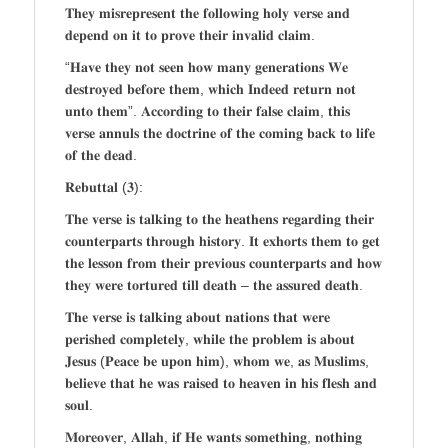
𝐓𝐡𝐞𝐲 𝐦𝐢𝐬𝐫𝐞𝐩𝐫𝐞𝐬𝐞𝐧𝐭 𝐭𝐡𝐞 𝐟𝐨𝐥𝐥𝐨𝐰𝐢𝐧𝐠 𝐡𝐨𝐥𝐲 𝐯𝐞𝐫𝐬𝐞 𝐚𝐧𝐝
𝐝𝐞𝐩𝐞𝐧𝐝 𝐨𝐧 𝐢𝐭 𝐭𝐨 𝐩𝐫𝐨𝐯𝐞 𝐭𝐡𝐞𝐢𝐫 𝐢𝐧𝐯𝐚𝐥𝐢𝐝 𝐜𝐥𝐚𝐢𝐦.
“𝐇𝐚𝐯𝐞 𝐭𝐡𝐞𝐲 𝐧𝐨𝐭 𝐬𝐞𝐞𝐧 𝐡𝐨𝐰 𝐦𝐚𝐧𝐲 𝐠𝐞𝐧𝐞𝐫𝐚𝐭𝐢𝐨𝐧𝐬 𝐖𝐞
𝐝𝐞𝐬𝐭𝐫𝐨𝐲𝐞𝐝 𝐛𝐞𝐟𝐨𝐫𝐞 𝐭𝐡𝐞𝐦, 𝐰𝐡𝐢𝐜𝐡 𝐈𝐧𝐝𝐞𝐞𝐝 𝐫𝐞𝐭𝐮𝐫𝐧 𝐧𝐨𝐭
𝐮𝐧𝐭𝐨 𝐭𝐡𝐞𝐦”. 𝐀𝐜𝐜𝐨𝐫𝐝𝐢𝐧𝐠 𝐭𝐨 𝐭𝐡𝐞𝐢𝐫 𝐟𝐚𝐥𝐬𝐞 𝐜𝐥𝐚𝐢𝐦, 𝐭𝐡𝐢𝐬
𝐯𝐞𝐫𝐬𝐞 𝐚𝐧𝐧𝐮𝐥𝐬 𝐭𝐡𝐞 𝐝𝐨𝐜𝐭𝐫𝐢𝐧𝐞 𝐨𝐟 𝐭𝐡𝐞 𝐜𝐨𝐦𝐢𝐧𝐠 𝐛𝐚𝐜𝐤 𝐭𝐨 𝐥𝐢𝐟𝐞
𝐨𝐟 𝐭𝐡𝐞 𝐝𝐞𝐚𝐝.
𝐑𝐞𝐛𝐮𝐭𝐭𝐚𝐥 (𝟑):
𝐓𝐡𝐞 𝐯𝐞𝐫𝐬𝐞 𝐢𝐬 𝐭𝐚𝐥𝐤𝐢𝐧𝐠 𝐭𝐨 𝐭𝐡𝐞 𝐡𝐞𝐚𝐭𝐡𝐞𝐧𝐬 𝐫𝐞𝐠𝐚𝐫𝐝𝐢𝐧𝐠 𝐭𝐡𝐞𝐢𝐫
𝐜𝐨𝐮𝐧𝐭𝐞𝐫𝐩𝐚𝐫𝐭𝐬 𝐭𝐡𝐫𝐨𝐮𝐠𝐡 𝐡𝐢𝐬𝐭𝐨𝐫𝐲. 𝐈𝐭 𝐞𝐱𝐡𝐨𝐫𝐭𝐬 𝐭𝐡𝐞𝐦 𝐭𝐨 𝐠𝐞𝐭
𝐭𝐡𝐞 𝐥𝐞𝐬𝐬𝐨𝐧 𝐟𝐫𝐨𝐦 𝐭𝐡𝐞𝐢𝐫 𝐩𝐫𝐞𝐯𝐢𝐨𝐮𝐬 𝐜𝐨𝐮𝐧𝐭𝐞𝐫𝐩𝐚𝐫𝐭𝐬 𝐚𝐧𝐝 𝐡𝐨𝐰
𝐭𝐡𝐞𝐲 𝐰𝐞𝐫𝐞 𝐭𝐨𝐫𝐭𝐮𝐫𝐞𝐝 𝐭𝐢𝐥𝐥 𝐝𝐞𝐚𝐭𝐡 – 𝐭𝐡𝐞 𝐚𝐬𝐬𝐮𝐫𝐞𝐝 𝐝𝐞𝐚𝐭𝐡.
𝐓𝐡𝐞 𝐯𝐞𝐫𝐬𝐞 𝐢𝐬 𝐭𝐚𝐥𝐤𝐢𝐧𝐠 𝐚𝐛𝐨𝐮𝐭 𝐧𝐚𝐭𝐢𝐨𝐧𝐬 𝐭𝐡𝐚𝐭 𝐰𝐞𝐫𝐞
𝐩𝐞𝐫𝐢𝐬𝐡𝐞𝐝 𝐜𝐨𝐦𝐩𝐥𝐞𝐭𝐞𝐥𝐲, 𝐰𝐡𝐢𝐥𝐞 𝐭𝐡𝐞 𝐩𝐫𝐨𝐛𝐥𝐞𝐦 𝐢𝐬 𝐚𝐛𝐨𝐮𝐭
𝐉𝐞𝐬𝐮𝐬 (𝐏𝐞𝐚𝐜𝐞 𝐛𝐞 𝐮𝐩𝐨𝐧 𝐡𝐢𝐦), 𝐰𝐡𝐨𝐦 𝐰𝐞, 𝐚𝐬 𝐌𝐮𝐬𝐥𝐢𝐦𝐬,
𝐛𝐞𝐥𝐢𝐞𝐯𝐞 𝐭𝐡𝐚𝐭 𝐡𝐞 𝐰𝐚𝐬 𝐫𝐚𝐢𝐬𝐞𝐝 𝐭𝐨 𝐡𝐞𝐚𝐯𝐞𝐧 𝐢𝐧 𝐡𝐢𝐬 𝐟𝐥𝐞𝐬𝐡 𝐚𝐧𝐝
𝐬𝐨𝐮𝐥.
𝐌𝐨𝐫𝐞𝐨𝐯𝐞𝐫, 𝐀𝐥𝐥𝐚𝐡, 𝐢𝐟 𝐇𝐞 𝐰𝐚𝐧𝐭𝐬 𝐬𝐨𝐦𝐞𝐭𝐡𝐢𝐧𝐠, 𝐧𝐨𝐭𝐡𝐢𝐧𝐠