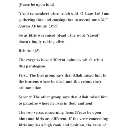
(𝐏𝐞𝐚𝐜𝐞 𝐛𝐞 𝐮𝐩𝐨𝐧 𝐡𝐢𝐦):
“(𝐀𝐧𝐝 𝐫𝐞𝐦𝐞𝐦𝐛𝐞𝐫) 𝐰𝐡𝐞𝐧 𝐀𝐥𝐥𝐚𝐡 𝐬𝐚𝐢𝐝: 𝐎 𝐉𝐞𝐬𝐮𝐬 𝐋𝐨! 𝐈 𝐚𝐦
𝐠𝐚𝐭𝐡𝐞𝐫𝐢𝐧𝐠 𝐭𝐡𝐞𝐞 𝐚𝐧𝐝 𝐜𝐚𝐮𝐬𝐢𝐧𝐠 𝐭𝐡𝐞𝐞 𝐭𝐨 𝐚𝐬𝐜𝐞𝐧𝐝 𝐮𝐧𝐭𝐨 𝐌𝐞”
𝐐𝐮𝐫𝐚𝐧 𝐀𝐥-𝐈𝐦𝐫𝐚𝐧 (𝟑:𝟓𝟓)
𝐒𝐨 𝐚𝐬 𝐈𝐝𝐫𝐢𝐬 𝐰𝐚𝐬 𝐫𝐚𝐢𝐬𝐞𝐝 (𝐝𝐞𝐚𝐝), 𝐭𝐡𝐞 𝐰𝐨𝐫𝐝 “𝐫𝐚𝐢𝐬𝐞𝐝”
𝐝𝐨𝐞𝐬𝐧’𝐭 𝐢𝐦𝐩𝐥𝐲 𝐫𝐚𝐢𝐬𝐢𝐧𝐠 𝐚𝐥𝐢𝐯𝐞.
𝐑𝐞𝐛𝐮𝐭𝐭𝐚𝐥 (𝟓):
𝐓𝐡𝐞 𝐞𝐱𝐞𝐠𝐞𝐭𝐞𝐬 𝐡𝐚𝐯𝐞 𝐝𝐢𝐟𝐟𝐞𝐫𝐞𝐧𝐭 𝐨𝐩𝐢𝐧𝐢𝐨𝐧𝐬 𝐰𝐡𝐢𝐜𝐡 𝐫𝐞𝐛𝐮𝐭
𝐭𝐡𝐢𝐬 𝐩𝐚𝐫𝐚𝐥𝐨𝐠𝐢𝐬𝐦.
𝐅𝐢𝐫𝐬𝐭: 𝐓𝐡𝐞 𝐟𝐢𝐫𝐬𝐭 𝐠𝐫𝐨𝐮𝐩 𝐬𝐚𝐲𝐬 𝐭𝐡𝐚𝐭 𝐀𝐥𝐥𝐚𝐡 𝐫𝐚𝐢𝐬𝐞𝐝 𝐡𝐢𝐦 𝐭𝐨
𝐭𝐡𝐞 𝐡𝐞𝐚𝐯𝐞𝐧𝐬 𝐰𝐡𝐞𝐫𝐞 𝐡𝐞 𝐝𝐢𝐞𝐝, 𝐚𝐧𝐝 𝐭𝐡𝐢𝐬 𝐫𝐞𝐛𝐮𝐭𝐬 𝐭𝐡𝐞𝐢𝐫
𝐜𝐚𝐥𝐮𝐦𝐧𝐢𝐚𝐭𝐢𝐨𝐧.
𝐒𝐞𝐜𝐨𝐧𝐝: 𝐓𝐡𝐞 𝐨𝐭𝐡𝐞𝐫 𝐠𝐫𝐨𝐮𝐩 𝐬𝐚𝐲𝐬 𝐭𝐡𝐚𝐭 𝐀𝐥𝐥𝐚𝐡 𝐫𝐚𝐢𝐬𝐞𝐝 𝐡𝐢𝐦
𝐭𝐨 𝐩𝐚𝐫𝐚𝐝𝐢𝐬𝐞 𝐰𝐡𝐞𝐫𝐞 𝐡𝐞 𝐥𝐢𝐯𝐞𝐬 𝐢𝐧 𝐟𝐥𝐞𝐬𝐡 𝐚𝐧𝐝 𝐬𝐨𝐮𝐥.
𝐓𝐡𝐞 𝐭𝐰𝐨 𝐯𝐞𝐫𝐬𝐞𝐬 𝐜𝐨𝐧𝐜𝐞𝐫𝐧𝐢𝐧𝐠 𝐉𝐞𝐬𝐮𝐬 (𝐏𝐞𝐚𝐜𝐞 𝐛𝐞 𝐮𝐩𝐨𝐧
𝐡𝐢𝐦) 𝐚𝐧𝐝 𝐈𝐝𝐫𝐢𝐬 𝐚𝐫𝐞 𝐝𝐢𝐟𝐟𝐞𝐫𝐞𝐧𝐭. 𝐈𝐟 𝐭𝐡𝐞 𝐯𝐞𝐫𝐬𝐞 𝐜𝐨𝐧𝐜𝐞𝐫𝐧𝐢𝐧𝐠
𝐈𝐝𝐫𝐢𝐬 𝐢𝐦𝐩𝐥𝐢𝐞𝐬 𝐚 𝐡𝐢𝐠𝐡 𝐫𝐚𝐧𝐤 𝐚𝐧𝐝 𝐩𝐨𝐬𝐢𝐭𝐢𝐨𝐧, 𝐭𝐡𝐞 𝐯𝐞𝐫𝐬𝐞 𝐨𝐟