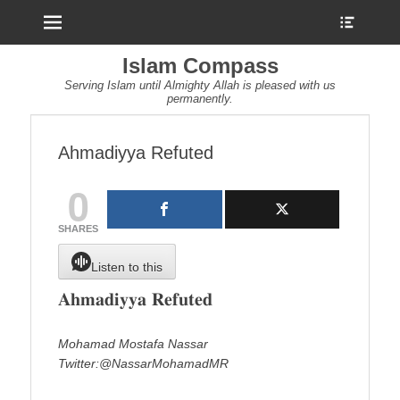
Menu
Show
Heade
Sideb
Islam Compass
Conte
Serving Islam until Almighty Allah is pleased with us
permanently.
Ahmadiyya Refuted
0
SHARES
Listen to this
𝐀𝐡𝐦𝐚𝐝𝐢𝐲𝐲𝐚 𝐑𝐞𝐟𝐮𝐭𝐞𝐝
Mohamad Mostafa Nassar
Twitter:@NassarMohamadMR