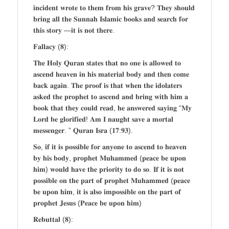
𝐢𝐧𝐜𝐢𝐝𝐞𝐧𝐭 𝐰𝐫𝐨𝐭𝐞 𝐭𝐨 𝐭𝐡𝐞𝐦 𝐟𝐫𝐨𝐦 𝐡𝐢𝐬 𝐠𝐫𝐚𝐯𝐞? 𝐓𝐡𝐞𝐲 𝐬𝐡𝐨𝐮𝐥𝐝
𝐛𝐫𝐢𝐧𝐠 𝐚𝐥𝐥 𝐭𝐡𝐞 𝐒𝐮𝐧𝐧𝐚𝐡 𝐈𝐬𝐥𝐚𝐦𝐢𝐜 𝐛𝐨𝐨𝐤𝐬 𝐚𝐧𝐝 𝐬𝐞𝐚𝐫𝐜𝐡 𝐟𝐨𝐫
𝐭𝐡𝐢𝐬 𝐬𝐭𝐨𝐫𝐲 —𝐢𝐭 𝐢𝐬 𝐧𝐨𝐭 𝐭𝐡𝐞𝐫𝐞.
𝐅𝐚𝐥𝐥𝐚𝐜𝐲 (𝟖):
𝐓𝐡𝐞 𝐇𝐨𝐥𝐲 𝐐𝐮𝐫𝐚𝐧 𝐬𝐭𝐚𝐭𝐞𝐬 𝐭𝐡𝐚𝐭 𝐧𝐨 𝐨𝐧𝐞 𝐢𝐬 𝐚𝐥𝐥𝐨𝐰𝐞𝐝 𝐭𝐨
𝐚𝐬𝐜𝐞𝐧𝐝 𝐡𝐞𝐚𝐯𝐞𝐧 𝐢𝐧 𝐡𝐢𝐬 𝐦𝐚𝐭𝐞𝐫𝐢𝐚𝐥 𝐛𝐨𝐝𝐲 𝐚𝐧𝐝 𝐭𝐡𝐞𝐧 𝐜𝐨𝐦𝐞
𝐛𝐚𝐜𝐤 𝐚𝐠𝐚𝐢𝐧. 𝐓𝐡𝐞 𝐩𝐫𝐨𝐨𝐟 𝐢𝐬 𝐭𝐡𝐚𝐭 𝐰𝐡𝐞𝐧 𝐭𝐡𝐞 𝐢𝐝𝐨𝐥𝐚𝐭𝐞𝐫𝐬
𝐚𝐬𝐤𝐞𝐝 𝐭𝐡𝐞 𝐩𝐫𝐨𝐩𝐡𝐞𝐭 𝐭𝐨 𝐚𝐬𝐜𝐞𝐧𝐝 𝐚𝐧𝐝 𝐛𝐫𝐢𝐧𝐠 𝐰𝐢𝐭𝐡 𝐡𝐢𝐦 𝐚
𝐛𝐨𝐨𝐤 𝐭𝐡𝐚𝐭 𝐭𝐡𝐞𝐲 𝐜𝐨𝐮𝐥𝐝 𝐫𝐞𝐚𝐝, 𝐡𝐞 𝐚𝐧𝐬𝐰𝐞𝐫𝐞𝐝 𝐬𝐚𝐲𝐢𝐧𝐠 “𝐌𝐲
𝐋𝐨𝐫𝐝 𝐛𝐞 𝐠𝐥𝐨𝐫𝐢𝐟𝐢𝐞𝐝! 𝐀𝐦 𝐈 𝐧𝐚𝐮𝐠𝐡𝐭 𝐬𝐚𝐯𝐞 𝐚 𝐦𝐨𝐫𝐭𝐚𝐥
𝐦𝐞𝐬𝐬𝐞𝐧𝐠𝐞𝐫. ” 𝐐𝐮𝐫𝐚𝐧 𝐈𝐬𝐫𝐚 (𝟏𝟕:𝟗𝟑).
𝐒𝐨, 𝐢𝐟 𝐢𝐭 𝐢𝐬 𝐩𝐨𝐬𝐬𝐢𝐛𝐥𝐞 𝐟𝐨𝐫 𝐚𝐧𝐲𝐨𝐧𝐞 𝐭𝐨 𝐚𝐬𝐜𝐞𝐧𝐝 𝐭𝐨 𝐡𝐞𝐚𝐯𝐞𝐧
𝐛𝐲 𝐡𝐢𝐬 𝐛𝐨𝐝𝐲, 𝐩𝐫𝐨𝐩𝐡𝐞𝐭 𝐌𝐮𝐡𝐚𝐦𝐦𝐞𝐝 (𝐩𝐞𝐚𝐜𝐞 𝐛𝐞 𝐮𝐩𝐨𝐧
𝐡𝐢𝐦) 𝐰𝐨𝐮𝐥𝐝 𝐡𝐚𝐯𝐞 𝐭𝐡𝐞 𝐩𝐫𝐢𝐨𝐫𝐢𝐭𝐲 𝐭𝐨 𝐝𝐨 𝐬𝐨. 𝐈𝐟 𝐢𝐭 𝐢𝐬 𝐧𝐨𝐭
𝐩𝐨𝐬𝐬𝐢𝐛𝐥𝐞 𝐨𝐧 𝐭𝐡𝐞 𝐩𝐚𝐫𝐭 𝐨𝐟 𝐩𝐫𝐨𝐩𝐡𝐞𝐭 𝐌𝐮𝐡𝐚𝐦𝐦𝐞𝐝 (𝐩𝐞𝐚𝐜𝐞
𝐛𝐞 𝐮𝐩𝐨𝐧 𝐡𝐢𝐦, 𝐢𝐭 𝐢𝐬 𝐚𝐥𝐬𝐨 𝐢𝐦𝐩𝐨𝐬𝐬𝐢𝐛𝐥𝐞 𝐨𝐧 𝐭𝐡𝐞 𝐩𝐚𝐫𝐭 𝐨𝐟
𝐩𝐫𝐨𝐩𝐡𝐞𝐭 𝐉𝐞𝐬𝐮𝐬 (𝐏𝐞𝐚𝐜𝐞 𝐛𝐞 𝐮𝐩𝐨𝐧 𝐡𝐢𝐦)
𝐑𝐞𝐛𝐮𝐭𝐭𝐚𝐥 (𝟖):