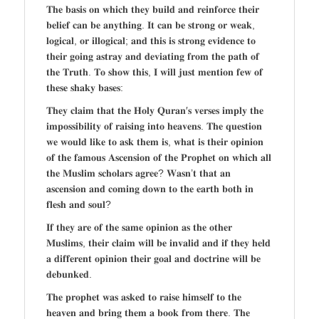
𝐓𝐡𝐞 𝐛𝐚𝐬𝐢𝐬 𝐨𝐧 𝐰𝐡𝐢𝐜𝐡 𝐭𝐡𝐞𝐲 𝐛𝐮𝐢𝐥𝐝 𝐚𝐧𝐝 𝐫𝐞𝐢𝐧𝐟𝐨𝐫𝐜𝐞 𝐭𝐡𝐞𝐢𝐫
𝐛𝐞𝐥𝐢𝐞𝐟 𝐜𝐚𝐧 𝐛𝐞 𝐚𝐧𝐲𝐭𝐡𝐢𝐧𝐠. 𝐈𝐭 𝐜𝐚𝐧 𝐛𝐞 𝐬𝐭𝐫𝐨𝐧𝐠 𝐨𝐫 𝐰𝐞𝐚𝐤,
𝐥𝐨𝐠𝐢𝐜𝐚𝐥, 𝐨𝐫 𝐢𝐥𝐥𝐨𝐠𝐢𝐜𝐚𝐥; 𝐚𝐧𝐝 𝐭𝐡𝐢𝐬 𝐢𝐬 𝐬𝐭𝐫𝐨𝐧𝐠 𝐞𝐯𝐢𝐝𝐞𝐧𝐜𝐞 𝐭𝐨
𝐭𝐡𝐞𝐢𝐫 𝐠𝐨𝐢𝐧𝐠 𝐚𝐬𝐭𝐫𝐚𝐲 𝐚𝐧𝐝 𝐝𝐞𝐯𝐢𝐚𝐭𝐢𝐧𝐠 𝐟𝐫𝐨𝐦 𝐭𝐡𝐞 𝐩𝐚𝐭𝐡 𝐨𝐟
𝐭𝐡𝐞 𝐓𝐫𝐮𝐭𝐡. 𝐓𝐨 𝐬𝐡𝐨𝐰 𝐭𝐡𝐢𝐬, 𝐈 𝐰𝐢𝐥𝐥 𝐣𝐮𝐬𝐭 𝐦𝐞𝐧𝐭𝐢𝐨𝐧 𝐟𝐞𝐰 𝐨𝐟
𝐭𝐡𝐞𝐬𝐞 𝐬𝐡𝐚𝐤𝐲 𝐛𝐚𝐬𝐞𝐬:
𝐓𝐡𝐞𝐲 𝐜𝐥𝐚𝐢𝐦 𝐭𝐡𝐚𝐭 𝐭𝐡𝐞 𝐇𝐨𝐥𝐲 𝐐𝐮𝐫𝐚𝐧′𝐬 𝐯𝐞𝐫𝐬𝐞𝐬 𝐢𝐦𝐩𝐥𝐲 𝐭𝐡𝐞
𝐢𝐦𝐩𝐨𝐬𝐬𝐢𝐛𝐢𝐥𝐢𝐭𝐲 𝐨𝐟 𝐫𝐚𝐢𝐬𝐢𝐧𝐠 𝐢𝐧𝐭𝐨 𝐡𝐞𝐚𝐯𝐞𝐧𝐬. 𝐓𝐡𝐞 𝐪𝐮𝐞𝐬𝐭𝐢𝐨𝐧
𝐰𝐞 𝐰𝐨𝐮𝐥𝐝 𝐥𝐢𝐤𝐞 𝐭𝐨 𝐚𝐬𝐤 𝐭𝐡𝐞𝐦 𝐢𝐬, 𝐰𝐡𝐚𝐭 𝐢𝐬 𝐭𝐡𝐞𝐢𝐫 𝐨𝐩𝐢𝐧𝐢𝐨𝐧
𝐨𝐟 𝐭𝐡𝐞 𝐟𝐚𝐦𝐨𝐮𝐬 𝐀𝐬𝐜𝐞𝐧𝐬𝐢𝐨𝐧 𝐨𝐟 𝐭𝐡𝐞 𝐏𝐫𝐨𝐩𝐡𝐞𝐭 𝐨𝐧 𝐰𝐡𝐢𝐜𝐡 𝐚𝐥𝐥
𝐭𝐡𝐞 𝐌𝐮𝐬𝐥𝐢𝐦 𝐬𝐜𝐡𝐨𝐥𝐚𝐫𝐬 𝐚𝐠𝐫𝐞𝐞? 𝐖𝐚𝐬𝐧’𝐭 𝐭𝐡𝐚𝐭 𝐚𝐧
𝐚𝐬𝐜𝐞𝐧𝐬𝐢𝐨𝐧 𝐚𝐧𝐝 𝐜𝐨𝐦𝐢𝐧𝐠 𝐝𝐨𝐰𝐧 𝐭𝐨 𝐭𝐡𝐞 𝐞𝐚𝐫𝐭𝐡 𝐛𝐨𝐭𝐡 𝐢𝐧
𝐟𝐥𝐞𝐬𝐡 𝐚𝐧𝐝 𝐬𝐨𝐮𝐥?
𝐈𝐟 𝐭𝐡𝐞𝐲 𝐚𝐫𝐞 𝐨𝐟 𝐭𝐡𝐞 𝐬𝐚𝐦𝐞 𝐨𝐩𝐢𝐧𝐢𝐨𝐧 𝐚𝐬 𝐭𝐡𝐞 𝐨𝐭𝐡𝐞𝐫
𝐌𝐮𝐬𝐥𝐢𝐦𝐬, 𝐭𝐡𝐞𝐢𝐫 𝐜𝐥𝐚𝐢𝐦 𝐰𝐢𝐥𝐥 𝐛𝐞 𝐢𝐧𝐯𝐚𝐥𝐢𝐝 𝐚𝐧𝐝 𝐢𝐟 𝐭𝐡𝐞𝐲 𝐡𝐞𝐥𝐝
𝐚 𝐝𝐢𝐟𝐟𝐞𝐫𝐞𝐧𝐭 𝐨𝐩𝐢𝐧𝐢𝐨𝐧 𝐭𝐡𝐞𝐢𝐫 𝐠𝐨𝐚𝐥 𝐚𝐧𝐝 𝐝𝐨𝐜𝐭𝐫𝐢𝐧𝐞 𝐰𝐢𝐥𝐥 𝐛𝐞
𝐝𝐞𝐛𝐮𝐧𝐤𝐞𝐝.
𝐓𝐡𝐞 𝐩𝐫𝐨𝐩𝐡𝐞𝐭 𝐰𝐚𝐬 𝐚𝐬𝐤𝐞𝐝 𝐭𝐨 𝐫𝐚𝐢𝐬𝐞 𝐡𝐢𝐦𝐬𝐞𝐥𝐟 𝐭𝐨 𝐭𝐡𝐞
𝐡𝐞𝐚𝐯𝐞𝐧 𝐚𝐧𝐝 𝐛𝐫𝐢𝐧𝐠 𝐭𝐡𝐞𝐦 𝐚 𝐛𝐨𝐨𝐤 𝐟𝐫𝐨𝐦 𝐭𝐡𝐞𝐫𝐞. 𝐓𝐡𝐞