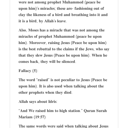
𝐰𝐞𝐫𝐞 𝐧𝐨𝐭 𝐚𝐦𝐨𝐧𝐠 𝐩𝐫𝐨𝐩𝐡𝐞𝐭 𝐌𝐮𝐡𝐚𝐦𝐦𝐞𝐝 (𝐩𝐞𝐚𝐜𝐞 𝐛𝐞
𝐮𝐩𝐨𝐧 𝐡𝐢𝐦)’𝐬 𝐦𝐢𝐫𝐚𝐜𝐥𝐞𝐬; 𝐭𝐡𝐞𝐬𝐞 𝐚𝐫𝐞- 𝐟𝐚𝐬𝐡𝐢𝐨𝐧𝐢𝐧𝐠 𝐨𝐮𝐭 𝐨𝐟
𝐜𝐥𝐚𝐲 𝐭𝐡𝐞 𝐥𝐢𝐤𝐞𝐧𝐞𝐬𝐬 𝐨𝐟 𝐚 𝐛𝐢𝐫𝐝 𝐚𝐧𝐝 𝐛𝐫𝐞𝐚𝐭𝐡𝐢𝐧𝐠 𝐢𝐧𝐭𝐨 𝐢𝐭 𝐚𝐧𝐝
𝐢𝐭 𝐢𝐬 𝐚 𝐛𝐢𝐫𝐝, 𝐛𝐲 𝐀𝐥𝐥𝐚𝐡’𝐬 𝐥𝐞𝐚𝐯𝐞.
𝐀𝐥𝐬𝐨, 𝐌𝐨𝐬𝐞𝐬 𝐡𝐚𝐬 𝐚 𝐦𝐢𝐫𝐚𝐜𝐥𝐞 𝐭𝐡𝐚𝐭 𝐰𝐚𝐬 𝐧𝐨𝐭 𝐚𝐦𝐨𝐧𝐠 𝐭𝐡𝐞
𝐦𝐢𝐫𝐚𝐜𝐥𝐞𝐬 𝐨𝐟 𝐩𝐫𝐨𝐩𝐡𝐞𝐭 𝐌𝐮𝐡𝐚𝐦𝐦𝐞𝐝 (𝐩𝐞𝐚𝐜𝐞 𝐛𝐞 𝐮𝐩𝐨𝐧
𝐡𝐢𝐦). 𝐌𝐨𝐫𝐞𝐨𝐯𝐞𝐫, 𝐫𝐚𝐢𝐬𝐢𝐧𝐠 𝐉𝐞𝐬𝐮𝐬 (𝐏𝐞𝐚𝐜𝐞 𝐛𝐞 𝐮𝐩𝐨𝐧 𝐡𝐢𝐦)
𝐢𝐬 𝐭𝐡𝐞 𝐛𝐞𝐬𝐭 𝐫𝐞𝐛𝐮𝐭𝐭𝐚𝐥 𝐭𝐨 𝐭𝐡𝐞 𝐜𝐥𝐚𝐢𝐦𝐬 𝐢𝐟 𝐭𝐡𝐞 𝐉𝐞𝐰𝐬, 𝐰𝐡𝐨 𝐬𝐚𝐲
𝐭𝐡𝐚𝐭 𝐭𝐡𝐞𝐲 𝐬𝐥𝐞𝐰 𝐉𝐞𝐬𝐮𝐬 (𝐏𝐞𝐚𝐜𝐞 𝐛𝐞 𝐮𝐩𝐨𝐧 𝐡𝐢𝐦). 𝐖𝐡𝐞𝐧 𝐡𝐞
𝐜𝐨𝐦𝐞𝐬 𝐛𝐚𝐜𝐤, 𝐭𝐡𝐞𝐲 𝐰𝐢𝐥𝐥 𝐛𝐞 𝐬𝐢𝐥𝐞𝐧𝐜𝐞𝐝.
𝐅𝐚𝐥𝐥𝐚𝐜𝐲 (𝟓):
𝐓𝐡𝐞 𝐰𝐨𝐫𝐝 “𝐫𝐚𝐢𝐬𝐞𝐝” 𝐢𝐬 𝐧𝐨𝐭 𝐩𝐞𝐜𝐮𝐥𝐢𝐚𝐫 𝐭𝐨 𝐉𝐞𝐬𝐮𝐬 (𝐏𝐞𝐚𝐜𝐞 𝐛𝐞
𝐮𝐩𝐨𝐧 𝐡𝐢𝐦). 𝐈𝐭 𝐢𝐬 𝐚𝐥𝐬𝐨 𝐮𝐬𝐞𝐝 𝐰𝐡𝐞𝐧 𝐭𝐚𝐥𝐤𝐢𝐧𝐠 𝐚𝐛𝐨𝐮𝐭 𝐭𝐡𝐞
𝐨𝐭𝐡𝐞𝐫 𝐩𝐫𝐨𝐩𝐡𝐞𝐭𝐬 𝐰𝐡𝐞𝐧 𝐭𝐡𝐞𝐲 𝐝𝐢𝐞𝐝.
𝐀𝐥𝐥𝐚𝐡 𝐬𝐚𝐲𝐬 𝐚𝐛𝐨𝐮𝐭 𝐈𝐝𝐫𝐢𝐬:
“𝐀𝐧𝐝 𝐖𝐞 𝐫𝐚𝐢𝐬𝐞𝐝 𝐡𝐢𝐦 𝐭𝐨 𝐡𝐢𝐠𝐡 𝐬𝐭𝐚𝐭𝐢𝐨𝐧.” 𝐐𝐮𝐫𝐚𝐧 𝐒𝐮𝐫𝐚𝐡
𝐌𝐚𝐫𝐢𝐚𝐦 (𝟏𝟗:𝟓𝟕)
𝐓𝐡𝐞 𝐬𝐚𝐦𝐞 𝐰𝐨𝐫𝐝𝐬 𝐰𝐞𝐫𝐞 𝐬𝐚𝐢𝐝 𝐰𝐡𝐞𝐧 𝐭𝐚𝐥𝐤𝐢𝐧𝐠 𝐚𝐛𝐨𝐮𝐭 𝐉𝐞𝐬𝐮𝐬