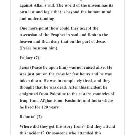
𝐚𝐠𝐚𝐢𝐧𝐬𝐭 𝐀𝐥𝐥𝐚𝐡’𝐬 𝐰𝐢𝐥𝐥. 𝐓𝐡𝐞 𝐰𝐨𝐫𝐥𝐝 𝐨𝐟 𝐭𝐡𝐞 𝐮𝐧𝐬𝐞𝐞𝐧 𝐡𝐚𝐬 𝐢𝐭𝐬
𝐨𝐰𝐧 𝐥𝐚𝐰 𝐚𝐧𝐝 𝐥𝐨𝐠𝐢𝐜 𝐭𝐡𝐚𝐭 𝐢𝐬 𝐛𝐞𝐲𝐨𝐧𝐝 𝐭𝐡𝐞 𝐡𝐮𝐦𝐚𝐧 𝐦𝐢𝐧𝐝
𝐚𝐧𝐝 𝐮𝐧𝐝𝐞𝐫𝐬𝐭𝐚𝐧𝐝𝐢𝐧𝐠.
𝐎𝐧𝐞 𝐦𝐨𝐫𝐞 𝐩𝐨𝐢𝐧𝐭: 𝐡𝐨𝐰 𝐜𝐨𝐮𝐥𝐝 𝐭𝐡𝐞𝐲 𝐚𝐜𝐜𝐞𝐩𝐭 𝐭𝐡𝐞
𝐀𝐬𝐜𝐞𝐧𝐬𝐢𝐨𝐧 𝐨𝐟 𝐭𝐡𝐞 𝐏𝐫𝐨𝐩𝐡𝐞𝐭 𝐢𝐧 𝐬𝐨𝐮𝐥 𝐚𝐧𝐝 𝐟𝐥𝐞𝐬𝐡 𝐭𝐨 𝐭𝐡𝐞
𝐡𝐞𝐚𝐯𝐞𝐧 𝐚𝐧𝐝 𝐭𝐡𝐞𝐧 𝐝𝐞𝐧𝐲 𝐭𝐡𝐚𝐭 𝐨𝐧 𝐭𝐡𝐞 𝐩𝐚𝐫𝐭 𝐨𝐟 𝐉𝐞𝐬𝐮𝐬
(𝐏𝐞𝐚𝐜𝐞 𝐛𝐞 𝐮𝐩𝐨𝐧 𝐡𝐢𝐦).
𝐅𝐚𝐥𝐥𝐚𝐜𝐲 (𝟕):
𝐉𝐞𝐬𝐮𝐬 (𝐏𝐞𝐚𝐜𝐞 𝐛𝐞 𝐮𝐩𝐨𝐧 𝐡𝐢𝐦) 𝐰𝐚𝐬 𝐧𝐨𝐭 𝐫𝐚𝐢𝐬𝐞𝐝 𝐚𝐥𝐢𝐯𝐞. 𝐇𝐞
𝐰𝐚𝐬 𝐣𝐮𝐬𝐭 𝐩𝐮𝐭 𝐨𝐧 𝐭𝐡𝐞 𝐜𝐫𝐨𝐬𝐬 𝐟𝐨𝐫 𝐟𝐞𝐰 𝐡𝐨𝐮𝐫𝐬 𝐚𝐧𝐝 𝐡𝐞 𝐰𝐚𝐬
𝐭𝐚𝐤𝐞𝐧 𝐝𝐨𝐰𝐧. 𝐇𝐞 𝐰𝐚𝐬 𝐢𝐧 𝐜𝐨𝐦𝐩𝐥𝐞𝐭𝐞𝐥𝐲 𝐭𝐢𝐫𝐞𝐝, 𝐚𝐧𝐝 𝐭𝐡𝐞𝐲
𝐭𝐡𝐨𝐮𝐠𝐡𝐭 𝐭𝐡𝐚𝐭 𝐡𝐞 𝐰𝐚𝐬 𝐝𝐞𝐚𝐝. 𝐀𝐟𝐭𝐞𝐫 𝐭𝐡𝐢𝐬 𝐢𝐧𝐜𝐢𝐝𝐞𝐧𝐭 𝐡𝐞
𝐞𝐦𝐢𝐠𝐫𝐚𝐭𝐞𝐝 𝐟𝐫𝐨𝐦 𝐏𝐚𝐥𝐞𝐬𝐭𝐢𝐧𝐞 𝐭𝐨 𝐭𝐡𝐞 𝐞𝐚𝐬𝐭𝐞𝐫𝐧 𝐜𝐨𝐮𝐧𝐭𝐫𝐢𝐞𝐬 𝐨𝐟
𝐈𝐫𝐚𝐪, 𝐈𝐫𝐚𝐧, 𝐀𝐟𝐠𝐡𝐚𝐧𝐢𝐬𝐭𝐚𝐧, 𝐊𝐚𝐬𝐡𝐦𝐢𝐫, 𝐚𝐧𝐝 𝐈𝐧𝐝𝐢𝐚 𝐰𝐡𝐞𝐫𝐞
𝐡𝐞 𝐥𝐢𝐯𝐞𝐝 𝐟𝐨𝐫 𝟏𝟐𝟎 𝐲𝐞𝐚𝐫𝐬.
𝐑𝐞𝐛𝐮𝐭𝐭𝐚𝐥 (𝟕):
𝐖𝐡𝐞𝐫𝐞 𝐝𝐢𝐝 𝐭𝐡𝐞𝐲 𝐠𝐞𝐭 𝐭𝐡𝐢𝐬 𝐬𝐭𝐨𝐫𝐲 𝐟𝐫𝐨𝐦? 𝐃𝐢𝐝 𝐭𝐡𝐞𝐲 𝐚𝐭𝐭𝐞𝐧𝐝
𝐭𝐡𝐢𝐬 𝐢𝐧𝐜𝐢𝐝𝐞𝐧𝐭? 𝐎𝐫 𝐬𝐨𝐦𝐞𝐨𝐧𝐞 𝐰𝐡𝐨 𝐚𝐭𝐭𝐞𝐧𝐝𝐞𝐝 𝐭𝐡𝐢𝐬