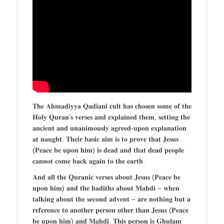
𝐓𝐡𝐞 𝐀𝐡𝐦𝐚𝐝𝐢𝐲𝐲𝐚 𝐐𝐚𝐝𝐢𝐚𝐧𝐢 𝐜𝐮𝐥𝐭 𝐡𝐚𝐬 𝐜𝐡𝐨𝐬𝐞𝐧 𝐬𝐨𝐦𝐞 𝐨𝐟 𝐭𝐡𝐞
𝐇𝐨𝐥𝐲 𝐐𝐮𝐫𝐚𝐧’𝐬 𝐯𝐞𝐫𝐬𝐞𝐬 𝐚𝐧𝐝 𝐞𝐱𝐩𝐥𝐚𝐢𝐧𝐞𝐝 𝐭𝐡𝐞𝐦, 𝐬𝐞𝐭𝐭𝐢𝐧𝐠 𝐭𝐡𝐞
𝐚𝐧𝐜𝐢𝐞𝐧𝐭 𝐚𝐧𝐝 𝐮𝐧𝐚𝐧𝐢𝐦𝐨𝐮𝐬𝐥𝐲 𝐚𝐠𝐫𝐞𝐞𝐝-𝐮𝐩𝐨𝐧 𝐞𝐱𝐩𝐥𝐚𝐧𝐚𝐭𝐢𝐨𝐧
𝐚𝐭 𝐧𝐚𝐮𝐠𝐡𝐭. 𝐓𝐡𝐞𝐢𝐫 𝐛𝐚𝐬𝐢𝐜 𝐚𝐢𝐦 𝐢𝐬 𝐭𝐨 𝐩𝐫𝐨𝐯𝐞 𝐭𝐡𝐚𝐭 𝐉𝐞𝐬𝐮𝐬
(𝐏𝐞𝐚𝐜𝐞 𝐛𝐞 𝐮𝐩𝐨𝐧 𝐡𝐢𝐦) 𝐢𝐬 𝐝𝐞𝐚𝐝 𝐚𝐧𝐝 𝐭𝐡𝐚𝐭 𝐝𝐞𝐚𝐝 𝐩𝐞𝐨𝐩𝐥𝐞
𝐜𝐚𝐧𝐧𝐨𝐭 𝐜𝐨𝐦𝐞 𝐛𝐚𝐜𝐤 𝐚𝐠𝐚𝐢𝐧 𝐭𝐨 𝐭𝐡𝐞 𝐞𝐚𝐫𝐭𝐡.
𝐀𝐧𝐝 𝐚𝐥𝐥 𝐭𝐡𝐞 𝐐𝐮𝐫𝐚𝐧𝐢𝐜 𝐯𝐞𝐫𝐬𝐞𝐬 𝐚𝐛𝐨𝐮𝐭 𝐉𝐞𝐬𝐮𝐬 (𝐏𝐞𝐚𝐜𝐞 𝐛𝐞
𝐮𝐩𝐨𝐧 𝐡𝐢𝐦) 𝐚𝐧𝐝 𝐭𝐡𝐞 𝐡𝐚𝐝𝐢𝐭𝐡𝐬 𝐚𝐛𝐨𝐮𝐭 𝐌𝐚𝐡𝐝𝐢 – 𝐰𝐡𝐞𝐧
𝐭𝐚𝐥𝐤𝐢𝐧𝐠 𝐚𝐛𝐨𝐮𝐭 𝐭𝐡𝐞 𝐬𝐞𝐜𝐨𝐧𝐝 𝐚𝐝𝐯𝐞𝐧𝐭 – 𝐚𝐫𝐞 𝐧𝐨𝐭𝐡𝐢𝐧𝐠 𝐛𝐮𝐭 𝐚
𝐫𝐞𝐟𝐞𝐫𝐞𝐧𝐜𝐞 𝐭𝐨 𝐚𝐧𝐨𝐭𝐡𝐞𝐫 𝐩𝐞𝐫𝐬𝐨𝐧 𝐨𝐭𝐡𝐞𝐫 𝐭𝐡𝐚𝐧 𝐉𝐞𝐬𝐮𝐬 (𝐏𝐞𝐚𝐜𝐞
𝐛𝐞 𝐮𝐩𝐨𝐧 𝐡𝐢𝐦) 𝐚𝐧𝐝 𝐌𝐚𝐡𝐝𝐢. 𝐓𝐡𝐢𝐬 𝐩𝐞𝐫𝐬𝐨𝐧 𝐢𝐬 𝐆𝐡𝐮𝐥𝐚𝐦