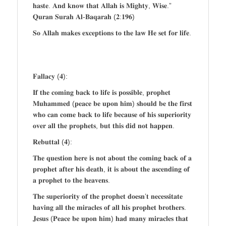
𝐡𝐚𝐬𝐭𝐞. 𝐀𝐧𝐝 𝐤𝐧𝐨𝐰 𝐭𝐡𝐚𝐭 𝐀𝐥𝐥𝐚𝐡 𝐢𝐬 𝐌𝐢𝐠𝐡𝐭𝐲, 𝐖𝐢𝐬𝐞.”
𝐐𝐮𝐫𝐚𝐧 𝐒𝐮𝐫𝐚𝐡 𝐀𝐥-𝐁𝐚𝐪𝐚𝐫𝐚𝐡 (𝟐:𝟏𝟗𝟔)
𝐒𝐨 𝐀𝐥𝐥𝐚𝐡 𝐦𝐚𝐤𝐞𝐬 𝐞𝐱𝐜𝐞𝐩𝐭𝐢𝐨𝐧𝐬 𝐭𝐨 𝐭𝐡𝐞 𝐥𝐚𝐰 𝐇𝐞 𝐬𝐞𝐭 𝐟𝐨𝐫 𝐥𝐢𝐟𝐞.
𝐅𝐚𝐥𝐥𝐚𝐜𝐲 (𝟒):
𝐈𝐟 𝐭𝐡𝐞 𝐜𝐨𝐦𝐢𝐧𝐠 𝐛𝐚𝐜𝐤 𝐭𝐨 𝐥𝐢𝐟𝐞 𝐢𝐬 𝐩𝐨𝐬𝐬𝐢𝐛𝐥𝐞, 𝐩𝐫𝐨𝐩𝐡𝐞𝐭
𝐌𝐮𝐡𝐚𝐦𝐦𝐞𝐝 (𝐩𝐞𝐚𝐜𝐞 𝐛𝐞 𝐮𝐩𝐨𝐧 𝐡𝐢𝐦) 𝐬𝐡𝐨𝐮𝐥𝐝 𝐛𝐞 𝐭𝐡𝐞 𝐟𝐢𝐫𝐬𝐭
𝐰𝐡𝐨 𝐜𝐚𝐧 𝐜𝐨𝐦𝐞 𝐛𝐚𝐜𝐤 𝐭𝐨 𝐥𝐢𝐟𝐞 𝐛𝐞𝐜𝐚𝐮𝐬𝐞 𝐨𝐟 𝐡𝐢𝐬 𝐬𝐮𝐩𝐞𝐫𝐢𝐨𝐫𝐢𝐭𝐲
𝐨𝐯𝐞𝐫 𝐚𝐥𝐥 𝐭𝐡𝐞 𝐩𝐫𝐨𝐩𝐡𝐞𝐭𝐬, 𝐛𝐮𝐭 𝐭𝐡𝐢𝐬 𝐝𝐢𝐝 𝐧𝐨𝐭 𝐡𝐚𝐩𝐩𝐞𝐧.
𝐑𝐞𝐛𝐮𝐭𝐭𝐚𝐥 (𝟒):
𝐓𝐡𝐞 𝐪𝐮𝐞𝐬𝐭𝐢𝐨𝐧 𝐡𝐞𝐫𝐞 𝐢𝐬 𝐧𝐨𝐭 𝐚𝐛𝐨𝐮𝐭 𝐭𝐡𝐞 𝐜𝐨𝐦𝐢𝐧𝐠 𝐛𝐚𝐜𝐤 𝐨𝐟 𝐚
𝐩𝐫𝐨𝐩𝐡𝐞𝐭 𝐚𝐟𝐭𝐞𝐫 𝐡𝐢𝐬 𝐝𝐞𝐚𝐭𝐡, 𝐢𝐭 𝐢𝐬 𝐚𝐛𝐨𝐮𝐭 𝐭𝐡𝐞 𝐚𝐬𝐜𝐞𝐧𝐝𝐢𝐧𝐠 𝐨𝐟
𝐚 𝐩𝐫𝐨𝐩𝐡𝐞𝐭 𝐭𝐨 𝐭𝐡𝐞 𝐡𝐞𝐚𝐯𝐞𝐧𝐬.
𝐓𝐡𝐞 𝐬𝐮𝐩𝐞𝐫𝐢𝐨𝐫𝐢𝐭𝐲 𝐨𝐟 𝐭𝐡𝐞 𝐩𝐫𝐨𝐩𝐡𝐞𝐭 𝐝𝐨𝐞𝐬𝐧’𝐭 𝐧𝐞𝐜𝐞𝐬𝐬𝐢𝐭𝐚𝐭𝐞
𝐡𝐚𝐯𝐢𝐧𝐠 𝐚𝐥𝐥 𝐭𝐡𝐞 𝐦𝐢𝐫𝐚𝐜𝐥𝐞𝐬 𝐨𝐟 𝐚𝐥𝐥 𝐡𝐢𝐬 𝐩𝐫𝐨𝐩𝐡𝐞𝐭 𝐛𝐫𝐨𝐭𝐡𝐞𝐫𝐬.
𝐉𝐞𝐬𝐮𝐬 (𝐏𝐞𝐚𝐜𝐞 𝐛𝐞 𝐮𝐩𝐨𝐧 𝐡𝐢𝐦) 𝐡𝐚𝐝 𝐦𝐚𝐧𝐲 𝐦𝐢𝐫𝐚𝐜𝐥𝐞𝐬 𝐭𝐡𝐚𝐭