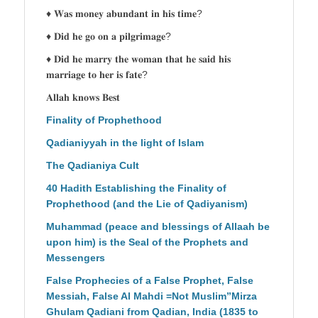
♦ 𝐖𝐚𝐬 𝐦𝐨𝐧𝐞𝐲 𝐚𝐛𝐮𝐧𝐝𝐚𝐧𝐭 𝐢𝐧 𝐡𝐢𝐬 𝐭𝐢𝐦𝐞?
♦ 𝐃𝐢𝐝 𝐡𝐞 𝐠𝐨 𝐨𝐧 𝐚 𝐩𝐢𝐥𝐠𝐫𝐢𝐦𝐚𝐠𝐞?
♦ 𝐃𝐢𝐝 𝐡𝐞 𝐦𝐚𝐫𝐫𝐲 𝐭𝐡𝐞 𝐰𝐨𝐦𝐚𝐧 𝐭𝐡𝐚𝐭 𝐡𝐞 𝐬𝐚𝐢𝐝 𝐡𝐢𝐬
𝐦𝐚𝐫𝐫𝐢𝐚𝐠𝐞 𝐭𝐨 𝐡𝐞𝐫 𝐢𝐬 𝐟𝐚𝐭𝐞?
𝐀𝐥𝐥𝐚𝐡 𝐤𝐧𝐨𝐰𝐬 𝐁𝐞𝐬𝐭
Finality of Prophethood
Qadianiyyah in the light of Islam
The Qadianiya Cult
40 Hadith Establishing the Finality of
Prophethood (and the Lie of Qadiyanism)
Muhammad (peace and blessings of Allaah be
upon him) is the Seal of the Prophets and
Messengers
False Prophecies of a False Prophet, False
Messiah, False Al Mahdi =Not Muslim”Mirza
Ghulam Qadiani from Qadian, India (1835 to