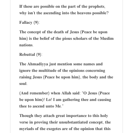
𝐈𝐟 𝐭𝐡𝐞𝐬𝐞 𝐚𝐫𝐞 𝐩𝐨𝐬𝐬𝐢𝐛𝐥𝐞 𝐨𝐧 𝐭𝐡𝐞 𝐩𝐚𝐫𝐭 𝐨𝐟 𝐭𝐡𝐞 𝐩𝐫𝐨𝐩𝐡𝐞𝐭𝐬,
𝐰𝐡𝐲 𝐢𝐬𝐧’𝐭 𝐭𝐡𝐞 𝐚𝐬𝐜𝐞𝐧𝐝𝐢𝐧𝐠 𝐢𝐧𝐭𝐨 𝐭𝐡𝐞 𝐡𝐞𝐚𝐯𝐞𝐧𝐬 𝐩𝐨𝐬𝐬𝐢𝐛𝐥𝐞?
𝐅𝐚𝐥𝐥𝐚𝐜𝐲 (𝟗):
𝐓𝐡𝐞 𝐜𝐨𝐧𝐜𝐞𝐩𝐭 𝐨𝐟 𝐭𝐡𝐞 𝐝𝐞𝐚𝐭𝐡 𝐨𝐟 𝐉𝐞𝐬𝐮𝐬 (𝐏𝐞𝐚𝐜𝐞 𝐛𝐞 𝐮𝐩𝐨𝐧
𝐡𝐢𝐦) 𝐢𝐬 𝐭𝐡𝐞 𝐛𝐞𝐥𝐢𝐞𝐟 𝐨𝐟 𝐭𝐡𝐞 𝐩𝐢𝐨𝐮𝐬 𝐬𝐜𝐡𝐨𝐥𝐚𝐫𝐬 𝐨𝐟 𝐭𝐡𝐞 𝐌𝐮𝐬𝐥𝐢𝐦
𝐧𝐚𝐭𝐢𝐨𝐧𝐬.
𝐑𝐞𝐛𝐮𝐭𝐭𝐚𝐥 (𝟗):
𝐓𝐡𝐞 𝐀𝐡𝐦𝐚𝐝𝐢𝐲𝐲𝐚 𝐣𝐮𝐬𝐭 𝐦𝐞𝐧𝐭𝐢𝐨𝐧 𝐬𝐨𝐦𝐞 𝐧𝐚𝐦𝐞𝐬 𝐚𝐧𝐝
𝐢𝐠𝐧𝐨𝐫𝐞 𝐭𝐡𝐞 𝐦𝐮𝐥𝐭𝐢𝐭𝐮𝐝𝐞 𝐨𝐟 𝐭𝐡𝐞 𝐨𝐩𝐢𝐧𝐢𝐨𝐧𝐬 𝐜𝐨𝐧𝐜𝐞𝐫𝐧𝐢𝐧𝐠
𝐫𝐚𝐢𝐬𝐢𝐧𝐠 𝐉𝐞𝐬𝐮𝐬 (𝐏𝐞𝐚𝐜𝐞 𝐛𝐞 𝐮𝐩𝐨𝐧 𝐡𝐢𝐦), 𝐭𝐡𝐞 𝐛𝐨𝐝𝐲 𝐚𝐧𝐝 𝐭𝐡𝐞
𝐬𝐨𝐮𝐥.
(𝐀𝐧𝐝 𝐫𝐞𝐦𝐞𝐦𝐛𝐞𝐫) 𝐰𝐡𝐞𝐧 𝐀𝐥𝐥𝐚𝐡 𝐬𝐚𝐢𝐝: “𝐎 𝐉𝐞𝐬𝐮𝐬 (𝐏𝐞𝐚𝐜𝐞
𝐛𝐞 𝐮𝐩𝐨𝐧 𝐡𝐢𝐦)! 𝐋𝐨! 𝐈 𝐚𝐦 𝐠𝐚𝐭𝐡𝐞𝐫𝐢𝐧𝐠 𝐭𝐡𝐞𝐞 𝐚𝐧𝐝 𝐜𝐚𝐮𝐬𝐢𝐧𝐠
𝐭𝐡𝐞𝐞 𝐭𝐨 𝐚𝐬𝐜𝐞𝐧𝐝 𝐮𝐧𝐭𝐨 𝐌𝐞.”
𝐓𝐡𝐨𝐮𝐠𝐡 𝐭𝐡𝐞𝐲 𝐚𝐭𝐭𝐚𝐜𝐡 𝐠𝐫𝐞𝐚𝐭 𝐢𝐦𝐩𝐨𝐫𝐭𝐚𝐧𝐜𝐞 𝐭𝐨 𝐭𝐡𝐢𝐬 𝐡𝐨𝐥𝐲
𝐯𝐞𝐫𝐬𝐞 𝐢𝐧 𝐩𝐫𝐨𝐯𝐢𝐧𝐠 𝐭𝐡𝐞𝐢𝐫 𝐮𝐧𝐬𝐮𝐛𝐬𝐭𝐚𝐧𝐭𝐢𝐚𝐭𝐞𝐝 𝐜𝐨𝐧𝐜𝐞𝐩𝐭, 𝐭𝐡𝐞
𝐦𝐲𝐫𝐢𝐚𝐝𝐬 𝐨𝐟 𝐭𝐡𝐞 𝐞𝐱𝐞𝐠𝐞𝐭𝐞𝐬 𝐚𝐫𝐞 𝐨𝐟 𝐭𝐡𝐞 𝐨𝐩𝐢𝐧𝐢𝐨𝐧 𝐭𝐡𝐚𝐭 𝐭𝐡𝐢𝐬