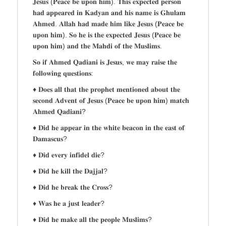
𝐉𝐞𝐬𝐮𝐬 (𝐏𝐞𝐚𝐜𝐞 𝐛𝐞 𝐮𝐩𝐨𝐧 𝐡𝐢𝐦). 𝐓𝐡𝐢𝐬 𝐞𝐱𝐩𝐞𝐜𝐭𝐞𝐝 𝐩𝐞𝐫𝐬𝐨𝐧
𝐡𝐚𝐝 𝐚𝐩𝐩𝐞𝐚𝐫𝐞𝐝 𝐢𝐧 𝐊𝐚𝐝𝐲𝐚𝐧 𝐚𝐧𝐝 𝐡𝐢𝐬 𝐧𝐚𝐦𝐞 𝐢𝐬 𝐆𝐡𝐮𝐥𝐚𝐦
𝐀𝐡𝐦𝐞𝐝. 𝐀𝐥𝐥𝐚𝐡 𝐡𝐚𝐝 𝐦𝐚𝐝𝐞 𝐡𝐢𝐦 𝐥𝐢𝐤𝐞 𝐉𝐞𝐬𝐮𝐬 (𝐏𝐞𝐚𝐜𝐞 𝐛𝐞
𝐮𝐩𝐨𝐧 𝐡𝐢𝐦). 𝐒𝐨 𝐡𝐞 𝐢𝐬 𝐭𝐡𝐞 𝐞𝐱𝐩𝐞𝐜𝐭𝐞𝐝 𝐉𝐞𝐬𝐮𝐬 (𝐏𝐞𝐚𝐜𝐞 𝐛𝐞
𝐮𝐩𝐨𝐧 𝐡𝐢𝐦) 𝐚𝐧𝐝 𝐭𝐡𝐞 𝐌𝐚𝐡𝐝𝐢 𝐨𝐟 𝐭𝐡𝐞 𝐌𝐮𝐬𝐥𝐢𝐦𝐬.
𝐒𝐨 𝐢𝐟 𝐀𝐡𝐦𝐞𝐝 𝐐𝐚𝐝𝐢𝐚𝐧𝐢 𝐢𝐬 𝐉𝐞𝐬𝐮𝐬, 𝐰𝐞 𝐦𝐚𝐲 𝐫𝐚𝐢𝐬𝐞 𝐭𝐡𝐞
𝐟𝐨𝐥𝐥𝐨𝐰𝐢𝐧𝐠 𝐪𝐮𝐞𝐬𝐭𝐢𝐨𝐧𝐬:
♦ 𝐃𝐨𝐞𝐬 𝐚𝐥𝐥 𝐭𝐡𝐚𝐭 𝐭𝐡𝐞 𝐩𝐫𝐨𝐩𝐡𝐞𝐭 𝐦𝐞𝐧𝐭𝐢𝐨𝐧𝐞𝐝 𝐚𝐛𝐨𝐮𝐭 𝐭𝐡𝐞
𝐬𝐞𝐜𝐨𝐧𝐝 𝐀𝐝𝐯𝐞𝐧𝐭 𝐨𝐟 𝐉𝐞𝐬𝐮𝐬 (𝐏𝐞𝐚𝐜𝐞 𝐛𝐞 𝐮𝐩𝐨𝐧 𝐡𝐢𝐦) 𝐦𝐚𝐭𝐜𝐡
𝐀𝐡𝐦𝐞𝐝 𝐐𝐚𝐝𝐢𝐚𝐧𝐢?
♦ 𝐃𝐢𝐝 𝐡𝐞 𝐚𝐩𝐩𝐞𝐚𝐫 𝐢𝐧 𝐭𝐡𝐞 𝐰𝐡𝐢𝐭𝐞 𝐛𝐞𝐚𝐜𝐨𝐧 𝐢𝐧 𝐭𝐡𝐞 𝐞𝐚𝐬𝐭 𝐨𝐟
𝐃𝐚𝐦𝐚𝐬𝐜𝐮𝐬?
♦ 𝐃𝐢𝐝 𝐞𝐯𝐞𝐫𝐲 𝐢𝐧𝐟𝐢𝐝𝐞𝐥 𝐝𝐢𝐞?
♦ 𝐃𝐢𝐝 𝐡𝐞 𝐤𝐢𝐥𝐥 𝐭𝐡𝐞 𝐃𝐚𝐣𝐣𝐚𝐥?
♦ 𝐃𝐢𝐝 𝐡𝐞 𝐛𝐫𝐞𝐚𝐤 𝐭𝐡𝐞 𝐂𝐫𝐨𝐬𝐬?
♦ 𝐖𝐚𝐬 𝐡𝐞 𝐚 𝐣𝐮𝐬𝐭 𝐥𝐞𝐚𝐝𝐞𝐫?
♦ 𝐃𝐢𝐝 𝐡𝐞 𝐦𝐚𝐤𝐞 𝐚𝐥𝐥 𝐭𝐡𝐞 𝐩𝐞𝐨𝐩𝐥𝐞 𝐌𝐮𝐬𝐥𝐢𝐦𝐬?