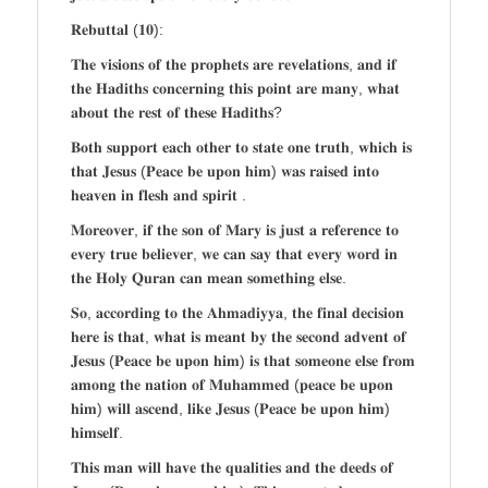
𝐑𝐞𝐛𝐮𝐭𝐭𝐚𝐥 (𝟏𝟎):
𝐓𝐡𝐞 𝐯𝐢𝐬𝐢𝐨𝐧𝐬 𝐨𝐟 𝐭𝐡𝐞 𝐩𝐫𝐨𝐩𝐡𝐞𝐭𝐬 𝐚𝐫𝐞 𝐫𝐞𝐯𝐞𝐥𝐚𝐭𝐢𝐨𝐧𝐬, 𝐚𝐧𝐝 𝐢𝐟
𝐭𝐡𝐞 𝐇𝐚𝐝𝐢𝐭𝐡𝐬 𝐜𝐨𝐧𝐜𝐞𝐫𝐧𝐢𝐧𝐠 𝐭𝐡𝐢𝐬 𝐩𝐨𝐢𝐧𝐭 𝐚𝐫𝐞 𝐦𝐚𝐧𝐲, 𝐰𝐡𝐚𝐭
𝐚𝐛𝐨𝐮𝐭 𝐭𝐡𝐞 𝐫𝐞𝐬𝐭 𝐨𝐟 𝐭𝐡𝐞𝐬𝐞 𝐇𝐚𝐝𝐢𝐭𝐡𝐬?
𝐁𝐨𝐭𝐡 𝐬𝐮𝐩𝐩𝐨𝐫𝐭 𝐞𝐚𝐜𝐡 𝐨𝐭𝐡𝐞𝐫 𝐭𝐨 𝐬𝐭𝐚𝐭𝐞 𝐨𝐧𝐞 𝐭𝐫𝐮𝐭𝐡, 𝐰𝐡𝐢𝐜𝐡 𝐢𝐬
𝐭𝐡𝐚𝐭 𝐉𝐞𝐬𝐮𝐬 (𝐏𝐞𝐚𝐜𝐞 𝐛𝐞 𝐮𝐩𝐨𝐧 𝐡𝐢𝐦) 𝐰𝐚𝐬 𝐫𝐚𝐢𝐬𝐞𝐝 𝐢𝐧𝐭𝐨
𝐡𝐞𝐚𝐯𝐞𝐧 𝐢𝐧 𝐟𝐥𝐞𝐬𝐡 𝐚𝐧𝐝 𝐬𝐩𝐢𝐫𝐢𝐭 .
𝐌𝐨𝐫𝐞𝐨𝐯𝐞𝐫, 𝐢𝐟 𝐭𝐡𝐞 𝐬𝐨𝐧 𝐨𝐟 𝐌𝐚𝐫𝐲 𝐢𝐬 𝐣𝐮𝐬𝐭 𝐚 𝐫𝐞𝐟𝐞𝐫𝐞𝐧𝐜𝐞 𝐭𝐨
𝐞𝐯𝐞𝐫𝐲 𝐭𝐫𝐮𝐞 𝐛𝐞𝐥𝐢𝐞𝐯𝐞𝐫, 𝐰𝐞 𝐜𝐚𝐧 𝐬𝐚𝐲 𝐭𝐡𝐚𝐭 𝐞𝐯𝐞𝐫𝐲 𝐰𝐨𝐫𝐝 𝐢𝐧
𝐭𝐡𝐞 𝐇𝐨𝐥𝐲 𝐐𝐮𝐫𝐚𝐧 𝐜𝐚𝐧 𝐦𝐞𝐚𝐧 𝐬𝐨𝐦𝐞𝐭𝐡𝐢𝐧𝐠 𝐞𝐥𝐬𝐞.
𝐒𝐨, 𝐚𝐜𝐜𝐨𝐫𝐝𝐢𝐧𝐠 𝐭𝐨 𝐭𝐡𝐞 𝐀𝐡𝐦𝐚𝐝𝐢𝐲𝐲𝐚, 𝐭𝐡𝐞 𝐟𝐢𝐧𝐚𝐥 𝐝𝐞𝐜𝐢𝐬𝐢𝐨𝐧
𝐡𝐞𝐫𝐞 𝐢𝐬 𝐭𝐡𝐚𝐭, 𝐰𝐡𝐚𝐭 𝐢𝐬 𝐦𝐞𝐚𝐧𝐭 𝐛𝐲 𝐭𝐡𝐞 𝐬𝐞𝐜𝐨𝐧𝐝 𝐚𝐝𝐯𝐞𝐧𝐭 𝐨𝐟
𝐉𝐞𝐬𝐮𝐬 (𝐏𝐞𝐚𝐜𝐞 𝐛𝐞 𝐮𝐩𝐨𝐧 𝐡𝐢𝐦) 𝐢𝐬 𝐭𝐡𝐚𝐭 𝐬𝐨𝐦𝐞𝐨𝐧𝐞 𝐞𝐥𝐬𝐞 𝐟𝐫𝐨𝐦
𝐚𝐦𝐨𝐧𝐠 𝐭𝐡𝐞 𝐧𝐚𝐭𝐢𝐨𝐧 𝐨𝐟 𝐌𝐮𝐡𝐚𝐦𝐦𝐞𝐝 (𝐩𝐞𝐚𝐜𝐞 𝐛𝐞 𝐮𝐩𝐨𝐧
𝐡𝐢𝐦) 𝐰𝐢𝐥𝐥 𝐚𝐬𝐜𝐞𝐧𝐝, 𝐥𝐢𝐤𝐞 𝐉𝐞𝐬𝐮𝐬 (𝐏𝐞𝐚𝐜𝐞 𝐛𝐞 𝐮𝐩𝐨𝐧 𝐡𝐢𝐦)
𝐡𝐢𝐦𝐬𝐞𝐥𝐟.
𝐓𝐡𝐢𝐬 𝐦𝐚𝐧 𝐰𝐢𝐥𝐥 𝐡𝐚𝐯𝐞 𝐭𝐡𝐞 𝐪𝐮𝐚𝐥𝐢𝐭𝐢𝐞𝐬 𝐚𝐧𝐝 𝐭𝐡𝐞 𝐝𝐞𝐞𝐝𝐬 𝐨𝐟