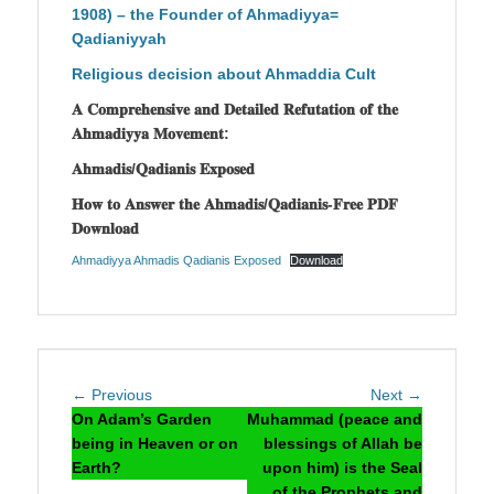
1908) – the Founder of Ahmadiyya=
Qadianiyyah
Religious decision about Ahmaddia Cult
𝐀 𝐂𝐨𝐦𝐩𝐫𝐞𝐡𝐞𝐧𝐬𝐢𝐯𝐞 𝐚𝐧𝐝 𝐃𝐞𝐭𝐚𝐢𝐥𝐞𝐝 𝐑𝐞𝐟𝐮𝐭𝐚𝐭𝐢𝐨𝐧 𝐨𝐟 𝐭𝐡𝐞
𝐀𝐡𝐦𝐚𝐝𝐢𝐲𝐲𝐚 𝐌𝐨𝐯𝐞𝐦𝐞𝐧𝐭:
𝐀𝐡𝐦𝐚𝐝𝐢𝐬/𝐐𝐚𝐝𝐢𝐚𝐧𝐢𝐬 𝐄𝐱𝐩𝐨𝐬𝐞𝐝
𝐇𝐨𝐰 𝐭𝐨 𝐀𝐧𝐬𝐰𝐞𝐫 𝐭𝐡𝐞 𝐀𝐡𝐦𝐚𝐝𝐢𝐬/𝐐𝐚𝐝𝐢𝐚𝐧𝐢𝐬-𝐅𝐫𝐞𝐞 𝐏𝐃𝐅
𝐃𝐨𝐰𝐧𝐥𝐨𝐚𝐝
Ahmadiyya Ahmadis Qadianis Exposed
Download
Post
Previous
Next
← Previous
Next →
navigation
post:
post:
On Adam’s Garden
Muhammad (peace and
being in Heaven or on
blessings of Allah be
Earth?
upon him) is the Seal
of the Prophets and