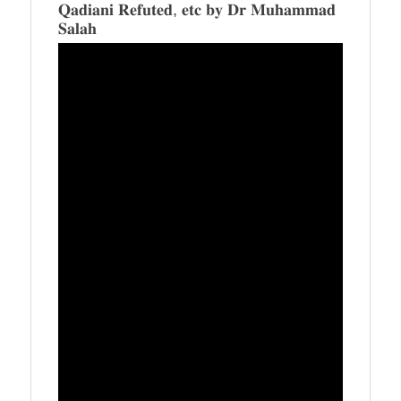
𝐐𝐚𝐝𝐢𝐚𝐧𝐢 𝐑𝐞𝐟𝐮𝐭𝐞𝐝, 𝐞𝐭𝐜 𝐛𝐲 𝐃𝐫 𝐌𝐮𝐡𝐚𝐦𝐦𝐚𝐝
𝐒𝐚𝐥𝐚𝐡