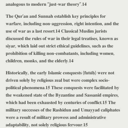
𝐚𝐧𝐚𝐥𝐨𝐠𝐨𝐮𝐬 𝐭𝐨 𝐦𝐨𝐝𝐞𝐫𝐧 “𝐣𝐮𝐬𝐭-𝐰𝐚𝐫 𝐭𝐡𝐞𝐨𝐫𝐲”.𝟏𝟒
𝐓𝐡𝐞 𝐐𝐮𝐫’𝐚𝐧 𝐚𝐧𝐝 𝐒𝐮𝐧𝐧𝐚𝐡 𝐞𝐬𝐭𝐚𝐛𝐥𝐢𝐬𝐡 𝐤𝐞𝐲 𝐩𝐫𝐢𝐧𝐜𝐢𝐩𝐥𝐞𝐬 𝐟𝐨𝐫
𝐰𝐚𝐫𝐟𝐚𝐫𝐞, 𝐢𝐧𝐜𝐥𝐮𝐝𝐢𝐧𝐠 𝐧𝐨𝐧-𝐚𝐠𝐠𝐫𝐞𝐬𝐬𝐢𝐨𝐧, 𝐫𝐢𝐠𝐡𝐭 𝐢𝐧𝐭𝐞𝐧𝐭𝐢𝐨𝐧, 𝐚𝐧𝐝 𝐭𝐡𝐞
𝐮𝐬𝐞 𝐨𝐟 𝐰𝐚𝐫 𝐚𝐬 𝐚 𝐥𝐚𝐬𝐭 𝐫𝐞𝐬𝐨𝐫𝐭.𝟏𝟒 𝐂𝐥𝐚𝐬𝐬𝐢𝐜𝐚𝐥 𝐌𝐮𝐬𝐥𝐢𝐦 𝐣𝐮𝐫𝐢𝐬𝐭𝐬
𝐝𝐢𝐬𝐜𝐮𝐬𝐬𝐞𝐝 𝐭𝐡𝐞 𝐫𝐮𝐥𝐞𝐬 𝐨𝐟 𝐰𝐚𝐫 𝐢𝐧 𝐭𝐡𝐞𝐢𝐫 𝐥𝐞𝐠𝐚𝐥 𝐭𝐫𝐞𝐚𝐭𝐢𝐬𝐞𝐬, 𝐤𝐧𝐨𝐰𝐧 𝐚𝐬
𝐬𝐢𝐲𝐚𝐫, 𝐰𝐡𝐢𝐜𝐡 𝐥𝐚𝐢𝐝 𝐨𝐮𝐭 𝐬𝐭𝐫𝐢𝐜𝐭 𝐞𝐭𝐡𝐢𝐜𝐚𝐥 𝐠𝐮𝐢𝐝𝐞𝐥𝐢𝐧𝐞𝐬, 𝐬𝐮𝐜𝐡 𝐚𝐬 𝐭𝐡𝐞
𝐩𝐫𝐨𝐡𝐢𝐛𝐢𝐭𝐢𝐨𝐧 𝐨𝐟 𝐤𝐢𝐥𝐥𝐢𝐧𝐠 𝐧𝐨𝐧-𝐜𝐨𝐦𝐛𝐚𝐭𝐚𝐧𝐭𝐬, 𝐢𝐧𝐜𝐥𝐮𝐝𝐢𝐧𝐠 𝐰𝐨𝐦𝐞𝐧,
𝐜𝐡𝐢𝐥𝐝𝐫𝐞𝐧, 𝐦𝐨𝐧𝐤𝐬, 𝐚𝐧𝐝 𝐭𝐡𝐞 𝐞𝐥𝐝𝐞𝐫𝐥𝐲.𝟏𝟒
𝐇𝐢𝐬𝐭𝐨𝐫𝐢𝐜𝐚𝐥𝐥𝐲, 𝐭𝐡𝐞 𝐞𝐚𝐫𝐥𝐲 𝐈𝐬𝐥𝐚𝐦𝐢𝐜 𝐜𝐨𝐧𝐪𝐮𝐞𝐬𝐭𝐬 (𝐟𝐮𝐭𝐮̄𝐡̣) 𝐰𝐞𝐫𝐞 𝐧𝐨𝐭
𝐝𝐫𝐢𝐯𝐞𝐧 𝐬𝐨𝐥𝐞𝐥𝐲 𝐛𝐲 𝐫𝐞𝐥𝐢𝐠𝐢𝐨𝐮𝐬 𝐳𝐞𝐚𝐥 𝐛𝐮𝐭 𝐰𝐞𝐫𝐞 𝐜𝐨𝐦𝐩𝐥𝐞𝐱 𝐬𝐨𝐜𝐢𝐨-
𝐩𝐨𝐥𝐢𝐭𝐢𝐜𝐚𝐥 𝐩𝐡𝐞𝐧𝐨𝐦𝐞𝐧𝐚.𝟏𝟓 𝐓𝐡𝐞𝐬𝐞 𝐜𝐨𝐧𝐪𝐮𝐞𝐬𝐭𝐬 𝐰𝐞𝐫𝐞 𝐟𝐚𝐜𝐢𝐥𝐢𝐭𝐚𝐭𝐞𝐝 𝐛𝐲
𝐭𝐡𝐞 𝐰𝐞𝐚𝐤𝐞𝐧𝐞𝐝 𝐬𝐭𝐚𝐭𝐞 𝐨𝐟 𝐭𝐡𝐞 𝐁𝐲𝐳𝐚𝐧𝐭𝐢𝐧𝐞 𝐚𝐧𝐝 𝐒𝐚𝐬𝐬𝐚𝐧𝐢𝐝 𝐞𝐦𝐩𝐢𝐫𝐞𝐬,
𝐰𝐡𝐢𝐜𝐡 𝐡𝐚𝐝 𝐛𝐞𝐞𝐧 𝐞𝐱𝐡𝐚𝐮𝐬𝐭𝐞𝐝 𝐛𝐲 𝐜𝐞𝐧𝐭𝐮𝐫𝐢𝐞𝐬 𝐨𝐟 𝐜𝐨𝐧𝐟𝐥𝐢𝐜𝐭.𝟏𝟓 𝐓𝐡𝐞
𝐦𝐢𝐥𝐢𝐭𝐚𝐫𝐲 𝐬𝐮𝐜𝐜𝐞𝐬𝐬𝐞𝐬 𝐨𝐟 𝐭𝐡𝐞 𝐑𝐚𝐬𝐡𝐢𝐝𝐮𝐧 𝐚𝐧𝐝 𝐔𝐦𝐚𝐲𝐲𝐚𝐝 𝐜𝐚𝐥𝐢𝐩𝐡𝐚𝐭𝐞𝐬
𝐰𝐞𝐫𝐞 𝐚 𝐫𝐞𝐬𝐮𝐥𝐭 𝐨𝐟 𝐦𝐢𝐥𝐢𝐭𝐚𝐫𝐲 𝐩𝐫𝐨𝐰𝐞𝐬𝐬 𝐚𝐧𝐝 𝐚𝐝𝐦𝐢𝐧𝐢𝐬𝐭𝐫𝐚𝐭𝐢𝐯𝐞
𝐚𝐝𝐚𝐩𝐭𝐚𝐛𝐢𝐥𝐢𝐭𝐲, 𝐧𝐨𝐭 𝐬𝐨𝐥𝐞𝐥𝐲 𝐫𝐞𝐥𝐢𝐠𝐢𝐨𝐮𝐬 𝐟𝐞𝐫𝐯𝐨𝐮𝐫.𝟏𝟓