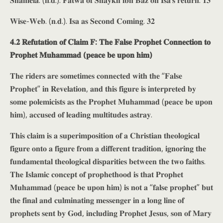
𝐒𝐡𝐚𝐦𝐞𝐥𝐚. (𝐧.𝐝.). 𝐅𝐚𝐭𝐰𝐚 𝐨𝐟 𝐒𝐡𝐚𝐲𝐤𝐡 𝐢𝐛𝐧 𝐁𝐚𝐳 𝐨𝐧 𝐈𝐬𝐚’𝐬 𝐫𝐞𝐭𝐮𝐫𝐧. 𝟏𝟑
𝐖𝐢𝐬𝐞-𝐖𝐞𝐛. (𝐧.𝐝.). 𝐈𝐬𝐚 𝐚𝐬 𝐒𝐞𝐜𝐨𝐧𝐝 𝐂𝐨𝐦𝐢𝐧𝐠. 𝟑𝟐
𝟒.𝟐 𝐑𝐞𝐟𝐮𝐭𝐚𝐭𝐢𝐨𝐧 𝐨𝐟 𝐂𝐥𝐚𝐢𝐦 𝐅: 𝐓𝐡𝐞 𝐅𝐚𝐥𝐬𝐞 𝐏𝐫𝐨𝐩𝐡𝐞𝐭 𝐂𝐨𝐧𝐧𝐞𝐜𝐭𝐢𝐨𝐧 𝐭𝐨
𝐏𝐫𝐨𝐩𝐡𝐞𝐭 𝐌𝐮𝐡𝐚𝐦𝐦𝐚𝐝 (𝐩𝐞𝐚𝐜𝐞 𝐛𝐞 𝐮𝐩𝐨𝐧 𝐡𝐢𝐦)
𝐓𝐡𝐞 𝐫𝐢𝐝𝐞𝐫𝐬 𝐚𝐫𝐞 𝐬𝐨𝐦𝐞𝐭𝐢𝐦𝐞𝐬 𝐜𝐨𝐧𝐧𝐞𝐜𝐭𝐞𝐝 𝐰𝐢𝐭𝐡 𝐭𝐡𝐞 “𝐅𝐚𝐥𝐬𝐞
𝐏𝐫𝐨𝐩𝐡𝐞𝐭” 𝐢𝐧 𝐑𝐞𝐯𝐞𝐥𝐚𝐭𝐢𝐨𝐧, 𝐚𝐧𝐝 𝐭𝐡𝐢𝐬 𝐟𝐢𝐠𝐮𝐫𝐞 𝐢𝐬 𝐢𝐧𝐭𝐞𝐫𝐩𝐫𝐞𝐭𝐞𝐝 𝐛𝐲
𝐬𝐨𝐦𝐞 𝐩𝐨𝐥𝐞𝐦𝐢𝐜𝐢𝐬𝐭𝐬 𝐚𝐬 𝐭𝐡𝐞 𝐏𝐫𝐨𝐩𝐡𝐞𝐭 𝐌𝐮𝐡𝐚𝐦𝐦𝐚𝐝 (𝐩𝐞𝐚𝐜𝐞 𝐛𝐞 𝐮𝐩𝐨𝐧
𝐡𝐢𝐦), 𝐚𝐜𝐜𝐮𝐬𝐞𝐝 𝐨𝐟 𝐥𝐞𝐚𝐝𝐢𝐧𝐠 𝐦𝐮𝐥𝐭𝐢𝐭𝐮𝐝𝐞𝐬 𝐚𝐬𝐭𝐫𝐚𝐲.
𝐓𝐡𝐢𝐬 𝐜𝐥𝐚𝐢𝐦 𝐢𝐬 𝐚 𝐬𝐮𝐩𝐞𝐫𝐢𝐦𝐩𝐨𝐬𝐢𝐭𝐢𝐨𝐧 𝐨𝐟 𝐚 𝐂𝐡𝐫𝐢𝐬𝐭𝐢𝐚𝐧 𝐭𝐡𝐞𝐨𝐥𝐨𝐠𝐢𝐜𝐚𝐥
𝐟𝐢𝐠𝐮𝐫𝐞 𝐨𝐧𝐭𝐨 𝐚 𝐟𝐢𝐠𝐮𝐫𝐞 𝐟𝐫𝐨𝐦 𝐚 𝐝𝐢𝐟𝐟𝐞𝐫𝐞𝐧𝐭 𝐭𝐫𝐚𝐝𝐢𝐭𝐢𝐨𝐧, 𝐢𝐠𝐧𝐨𝐫𝐢𝐧𝐠 𝐭𝐡𝐞
𝐟𝐮𝐧𝐝𝐚𝐦𝐞𝐧𝐭𝐚𝐥 𝐭𝐡𝐞𝐨𝐥𝐨𝐠𝐢𝐜𝐚𝐥 𝐝𝐢𝐬𝐩𝐚𝐫𝐢𝐭𝐢𝐞𝐬 𝐛𝐞𝐭𝐰𝐞𝐞𝐧 𝐭𝐡𝐞 𝐭𝐰𝐨 𝐟𝐚𝐢𝐭𝐡𝐬.
𝐓𝐡𝐞 𝐈𝐬𝐥𝐚𝐦𝐢𝐜 𝐜𝐨𝐧𝐜𝐞𝐩𝐭 𝐨𝐟 𝐩𝐫𝐨𝐩𝐡𝐞𝐭𝐡𝐨𝐨𝐝 𝐢𝐬 𝐭𝐡𝐚𝐭 𝐏𝐫𝐨𝐩𝐡𝐞𝐭
𝐌𝐮𝐡𝐚𝐦𝐦𝐚𝐝 (𝐩𝐞𝐚𝐜𝐞 𝐛𝐞 𝐮𝐩𝐨𝐧 𝐡𝐢𝐦) 𝐢𝐬 𝐧𝐨𝐭 𝐚 “𝐟𝐚𝐥𝐬𝐞 𝐩𝐫𝐨𝐩𝐡𝐞𝐭” 𝐛𝐮𝐭
𝐭𝐡𝐞 𝐟𝐢𝐧𝐚𝐥 𝐚𝐧𝐝 𝐜𝐮𝐥𝐦𝐢𝐧𝐚𝐭𝐢𝐧𝐠 𝐦𝐞𝐬𝐬𝐞𝐧𝐠𝐞𝐫 𝐢𝐧 𝐚 𝐥𝐨𝐧𝐠 𝐥𝐢𝐧𝐞 𝐨𝐟
𝐩𝐫𝐨𝐩𝐡𝐞𝐭𝐬 𝐬𝐞𝐧𝐭 𝐛𝐲 𝐆𝐨𝐝, 𝐢𝐧𝐜𝐥𝐮𝐝𝐢𝐧𝐠 𝐏𝐫𝐨𝐩𝐡𝐞𝐭 𝐉𝐞𝐬𝐮𝐬, 𝐬𝐨𝐧 𝐨𝐟 𝐌𝐚𝐫𝐲