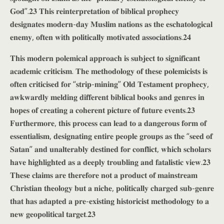
𝐆𝐨𝐝”.𝟐𝟑 𝐓𝐡𝐢𝐬 𝐫𝐞𝐢𝐧𝐭𝐞𝐫𝐩𝐫𝐞𝐭𝐚𝐭𝐢𝐨𝐧 𝐨𝐟 𝐛𝐢𝐛𝐥𝐢𝐜𝐚𝐥 𝐩𝐫𝐨𝐩𝐡𝐞𝐜𝐲
𝐝𝐞𝐬𝐢𝐠𝐧𝐚𝐭𝐞𝐬 𝐦𝐨𝐝𝐞𝐫𝐧-𝐝𝐚𝐲 𝐌𝐮𝐬𝐥𝐢𝐦 𝐧𝐚𝐭𝐢𝐨𝐧𝐬 𝐚𝐬 𝐭𝐡𝐞 𝐞𝐬𝐜𝐡𝐚𝐭𝐨𝐥𝐨𝐠𝐢𝐜𝐚𝐥
𝐞𝐧𝐞𝐦𝐲, 𝐨𝐟𝐭𝐞𝐧 𝐰𝐢𝐭𝐡 𝐩𝐨𝐥𝐢𝐭𝐢𝐜𝐚𝐥𝐥𝐲 𝐦𝐨𝐭𝐢𝐯𝐚𝐭𝐞𝐝 𝐚𝐬𝐬𝐨𝐜𝐢𝐚𝐭𝐢𝐨𝐧𝐬.𝟐𝟒
𝐓𝐡𝐢𝐬 𝐦𝐨𝐝𝐞𝐫𝐧 𝐩𝐨𝐥𝐞𝐦𝐢𝐜𝐚𝐥 𝐚𝐩𝐩𝐫𝐨𝐚𝐜𝐡 𝐢𝐬 𝐬𝐮𝐛𝐣𝐞𝐜𝐭 𝐭𝐨 𝐬𝐢𝐠𝐧𝐢𝐟𝐢𝐜𝐚𝐧𝐭
𝐚𝐜𝐚𝐝𝐞𝐦𝐢𝐜 𝐜𝐫𝐢𝐭𝐢𝐜𝐢𝐬𝐦. 𝐓𝐡𝐞 𝐦𝐞𝐭𝐡𝐨𝐝𝐨𝐥𝐨𝐠𝐲 𝐨𝐟 𝐭𝐡𝐞𝐬𝐞 𝐩𝐨𝐥𝐞𝐦𝐢𝐜𝐢𝐬𝐭𝐬 𝐢𝐬
𝐨𝐟𝐭𝐞𝐧 𝐜𝐫𝐢𝐭𝐢𝐜𝐢𝐬𝐞𝐝 𝐟𝐨𝐫 “𝐬𝐭𝐫𝐢𝐩-𝐦𝐢𝐧𝐢𝐧𝐠” 𝐎𝐥𝐝 𝐓𝐞𝐬𝐭𝐚𝐦𝐞𝐧𝐭 𝐩𝐫𝐨𝐩𝐡𝐞𝐜𝐲,
𝐚𝐰𝐤𝐰𝐚𝐫𝐝𝐥𝐲 𝐦𝐞𝐥𝐝𝐢𝐧𝐠 𝐝𝐢𝐟𝐟𝐞𝐫𝐞𝐧𝐭 𝐛𝐢𝐛𝐥𝐢𝐜𝐚𝐥 𝐛𝐨𝐨𝐤𝐬 𝐚𝐧𝐝 𝐠𝐞𝐧𝐫𝐞𝐬 𝐢𝐧
𝐡𝐨𝐩𝐞𝐬 𝐨𝐟 𝐜𝐫𝐞𝐚𝐭𝐢𝐧𝐠 𝐚 𝐜𝐨𝐡𝐞𝐫𝐞𝐧𝐭 𝐩𝐢𝐜𝐭𝐮𝐫𝐞 𝐨𝐟 𝐟𝐮𝐭𝐮𝐫𝐞 𝐞𝐯𝐞𝐧𝐭𝐬.𝟐𝟑
𝐅𝐮𝐫𝐭𝐡𝐞𝐫𝐦𝐨𝐫𝐞, 𝐭𝐡𝐢𝐬 𝐩𝐫𝐨𝐜𝐞𝐬𝐬 𝐜𝐚𝐧 𝐥𝐞𝐚𝐝 𝐭𝐨 𝐚 𝐝𝐚𝐧𝐠𝐞𝐫𝐨𝐮𝐬 𝐟𝐨𝐫𝐦 𝐨𝐟
𝐞𝐬𝐬𝐞𝐧𝐭𝐢𝐚𝐥𝐢𝐬𝐦, 𝐝𝐞𝐬𝐢𝐠𝐧𝐚𝐭𝐢𝐧𝐠 𝐞𝐧𝐭𝐢𝐫𝐞 𝐩𝐞𝐨𝐩𝐥𝐞 𝐠𝐫𝐨𝐮𝐩𝐬 𝐚𝐬 𝐭𝐡𝐞 “𝐬𝐞𝐞𝐝 𝐨𝐟
𝐒𝐚𝐭𝐚𝐧” 𝐚𝐧𝐝 𝐮𝐧𝐚𝐥𝐭𝐞𝐫𝐚𝐛𝐥𝐲 𝐝𝐞𝐬𝐭𝐢𝐧𝐞𝐝 𝐟𝐨𝐫 𝐜𝐨𝐧𝐟𝐥𝐢𝐜𝐭, 𝐰𝐡𝐢𝐜𝐡 𝐬𝐜𝐡𝐨𝐥𝐚𝐫𝐬
𝐡𝐚𝐯𝐞 𝐡𝐢𝐠𝐡𝐥𝐢𝐠𝐡𝐭𝐞𝐝 𝐚𝐬 𝐚 𝐝𝐞𝐞𝐩𝐥𝐲 𝐭𝐫𝐨𝐮𝐛𝐥𝐢𝐧𝐠 𝐚𝐧𝐝 𝐟𝐚𝐭𝐚𝐥𝐢𝐬𝐭𝐢𝐜 𝐯𝐢𝐞𝐰.𝟐𝟑
𝐓𝐡𝐞𝐬𝐞 𝐜𝐥𝐚𝐢𝐦𝐬 𝐚𝐫𝐞 𝐭𝐡𝐞𝐫𝐞𝐟𝐨𝐫𝐞 𝐧𝐨𝐭 𝐚 𝐩𝐫𝐨𝐝𝐮𝐜𝐭 𝐨𝐟 𝐦𝐚𝐢𝐧𝐬𝐭𝐫𝐞𝐚𝐦
𝐂𝐡𝐫𝐢𝐬𝐭𝐢𝐚𝐧 𝐭𝐡𝐞𝐨𝐥𝐨𝐠𝐲 𝐛𝐮𝐭 𝐚 𝐧𝐢𝐜𝐡𝐞, 𝐩𝐨𝐥𝐢𝐭𝐢𝐜𝐚𝐥𝐥𝐲 𝐜𝐡𝐚𝐫𝐠𝐞𝐝 𝐬𝐮𝐛-𝐠𝐞𝐧𝐫𝐞
𝐭𝐡𝐚𝐭 𝐡𝐚𝐬 𝐚𝐝𝐚𝐩𝐭𝐞𝐝 𝐚 𝐩𝐫𝐞-𝐞𝐱𝐢𝐬𝐭𝐢𝐧𝐠 𝐡𝐢𝐬𝐭𝐨𝐫𝐢𝐜𝐢𝐬𝐭 𝐦𝐞𝐭𝐡𝐨𝐝𝐨𝐥𝐨𝐠𝐲 𝐭𝐨 𝐚
𝐧𝐞𝐰 𝐠𝐞𝐨𝐩𝐨𝐥𝐢𝐭𝐢𝐜𝐚𝐥 𝐭𝐚𝐫𝐠𝐞𝐭.𝟐𝟑