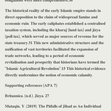
𝐨𝐛𝐥𝐢𝐠𝐚𝐭𝐢𝐨𝐧𝐬 𝐰𝐞𝐫𝐞 𝐦𝐨𝐫𝐞 𝐜𝐨𝐦𝐩𝐫𝐞𝐡𝐞𝐧𝐬𝐢𝐯𝐞.𝟑𝟎
𝐓𝐡𝐞 𝐡𝐢𝐬𝐭𝐨𝐫𝐢𝐜𝐚𝐥 𝐫𝐞𝐚𝐥𝐢𝐭𝐲 𝐨𝐟 𝐭𝐡𝐞 𝐞𝐚𝐫𝐥𝐲 𝐈𝐬𝐥𝐚𝐦𝐢𝐜 𝐞𝐦𝐩𝐢𝐫𝐞 𝐬𝐭𝐚𝐧𝐝𝐬 𝐢𝐧
𝐝𝐢𝐫𝐞𝐜𝐭 𝐨𝐩𝐩𝐨𝐬𝐢𝐭𝐢𝐨𝐧 𝐭𝐨 𝐭𝐡𝐞 𝐜𝐥𝐚𝐢𝐦 𝐨𝐟 𝐰𝐢𝐝𝐞𝐬𝐩𝐫𝐞𝐚𝐝 𝐟𝐚𝐦𝐢𝐧𝐞 𝐚𝐧𝐝
𝐞𝐜𝐨𝐧𝐨𝐦𝐢𝐜 𝐫𝐮𝐢𝐧. 𝐓𝐡𝐞 𝐞𝐚𝐫𝐥𝐲 𝐜𝐚𝐥𝐢𝐩𝐡𝐚𝐭𝐞𝐬 𝐞𝐬𝐭𝐚𝐛𝐥𝐢𝐬𝐡𝐞𝐝 𝐚 𝐜𝐞𝐧𝐭𝐫𝐚𝐥𝐢𝐬𝐞𝐝
𝐭𝐚𝐱𝐚𝐭𝐢𝐨𝐧 𝐬𝐲𝐬𝐭𝐞𝐦, 𝐢𝐧𝐜𝐥𝐮𝐝𝐢𝐧𝐠 𝐭𝐡𝐞 𝐤𝐡𝐚𝐫𝐚𝐣 (𝐥𝐚𝐧𝐝 𝐭𝐚𝐱) 𝐚𝐧𝐝 𝐣𝐢𝐳𝐲𝐚
(𝐩𝐨𝐥𝐥 𝐭𝐚𝐱), 𝐰𝐡𝐢𝐜𝐡 𝐬𝐞𝐫𝐯𝐞𝐝 𝐚𝐬 𝐦𝐚𝐣𝐨𝐫 𝐬𝐨𝐮𝐫𝐜𝐞𝐬 𝐨𝐟 𝐫𝐞𝐯𝐞𝐧𝐮𝐞 𝐟𝐨𝐫 𝐭𝐡𝐞
𝐬𝐭𝐚𝐭𝐞 𝐭𝐫𝐞𝐚𝐬𝐮𝐫𝐲.𝟑𝟏 𝐓𝐡𝐢𝐬 𝐧𝐞𝐰 𝐚𝐝𝐦𝐢𝐧𝐢𝐬𝐭𝐫𝐚𝐭𝐢𝐯𝐞 𝐬𝐭𝐫𝐮𝐜𝐭𝐮𝐫𝐞 𝐚𝐧𝐝 𝐭𝐡𝐞
𝐮𝐧𝐢𝐟𝐢𝐜𝐚𝐭𝐢𝐨𝐧 𝐨𝐟 𝐯𝐚𝐬𝐭 𝐭𝐞𝐫𝐫𝐢𝐭𝐨𝐫𝐢𝐞𝐬 𝐟𝐚𝐜𝐢𝐥𝐢𝐭𝐚𝐭𝐞𝐝 𝐭𝐡𝐞 𝐞𝐱𝐩𝐚𝐧𝐬𝐢𝐨𝐧 𝐨𝐟
𝐭𝐫𝐚𝐝𝐞 𝐧𝐞𝐭𝐰𝐨𝐫𝐤𝐬, 𝐥𝐞𝐚𝐝𝐢𝐧𝐠 𝐭𝐨 𝐚 𝐩𝐞𝐫𝐢𝐨𝐝 𝐨𝐟 𝐞𝐜𝐨𝐧𝐨𝐦𝐢𝐜
𝐫𝐞𝐯𝐢𝐭𝐚𝐥𝐢𝐬𝐚𝐭𝐢𝐨𝐧 𝐚𝐧𝐝 𝐩𝐫𝐨𝐬𝐩𝐞𝐫𝐢𝐭𝐲 𝐭𝐡𝐚𝐭 𝐡𝐢𝐬𝐭𝐨𝐫𝐢𝐚𝐧𝐬 𝐡𝐚𝐯𝐞 𝐭𝐞𝐫𝐦𝐞𝐝 𝐭𝐡𝐞
“𝐈𝐬𝐥𝐚𝐦𝐢𝐜 𝐀𝐠𝐫𝐢𝐜𝐮𝐥𝐭𝐮𝐫𝐚𝐥 𝐑𝐞𝐯𝐨𝐥𝐮𝐭𝐢𝐨𝐧”.𝟏𝟓 𝐓𝐡𝐢𝐬 𝐡𝐢𝐬𝐭𝐨𝐫𝐢𝐜𝐚𝐥 𝐞𝐯𝐢𝐝𝐞𝐧𝐜𝐞
𝐝𝐢𝐫𝐞𝐜𝐭𝐥𝐲 𝐮𝐧𝐝𝐞𝐫𝐦𝐢𝐧𝐞𝐬 𝐭𝐡𝐞 𝐧𝐨𝐭𝐢𝐨𝐧 𝐨𝐟 𝐞𝐜𝐨𝐧𝐨𝐦𝐢𝐜 𝐜𝐚𝐥𝐚𝐦𝐢𝐭𝐲.
𝐒𝐮𝐩𝐩𝐨𝐫𝐭𝐢𝐧𝐠 𝐫𝐞𝐟𝐞𝐫𝐞𝐧𝐜𝐞𝐬 (𝐀𝐏𝐀 𝟕):
𝐁𝐫𝐢𝐭𝐚𝐧𝐧𝐢𝐜𝐚. (𝐧.𝐝.). 𝐉𝐢𝐳𝐲𝐚. 𝟐𝟕
𝐌𝐮𝐭𝐚𝐪𝐢𝐧, 𝐘. (𝟐𝟎𝟏𝟗). 𝐓𝐡𝐞 𝐏𝐢𝐭𝐟𝐚𝐥𝐥𝐬 𝐨𝐟 𝐉𝐢𝐡𝐚𝐝 𝐚𝐬 𝐀𝐧 𝐈𝐧𝐝𝐢𝐯𝐢𝐝𝐮𝐚𝐥