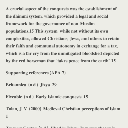
𝐀 𝐜𝐫𝐮𝐜𝐢𝐚𝐥 𝐚𝐬𝐩𝐞𝐜𝐭 𝐨𝐟 𝐭𝐡𝐞 𝐜𝐨𝐧𝐪𝐮𝐞𝐬𝐭𝐬 𝐰𝐚𝐬 𝐭𝐡𝐞 𝐞𝐬𝐭𝐚𝐛𝐥𝐢𝐬𝐡𝐦𝐞𝐧𝐭 𝐨𝐟
𝐭𝐡𝐞 𝐝𝐡𝐢𝐦𝐦𝐢 𝐬𝐲𝐬𝐭𝐞𝐦, 𝐰𝐡𝐢𝐜𝐡 𝐩𝐫𝐨𝐯𝐢𝐝𝐞𝐝 𝐚 𝐥𝐞𝐠𝐚𝐥 𝐚𝐧𝐝 𝐬𝐨𝐜𝐢𝐚𝐥
𝐟𝐫𝐚𝐦𝐞𝐰𝐨𝐫𝐤 𝐟𝐨𝐫 𝐭𝐡𝐞 𝐠𝐨𝐯𝐞𝐫𝐧𝐚𝐧𝐜𝐞 𝐨𝐟 𝐧𝐨𝐧-𝐌𝐮𝐬𝐥𝐢𝐦
𝐩𝐨𝐩𝐮𝐥𝐚𝐭𝐢𝐨𝐧𝐬.𝟏𝟓 𝐓𝐡𝐢𝐬 𝐬𝐲𝐬𝐭𝐞𝐦, 𝐰𝐡𝐢𝐥𝐞 𝐧𝐨𝐭 𝐰𝐢𝐭𝐡𝐨𝐮𝐭 𝐢𝐭𝐬 𝐨𝐰𝐧
𝐜𝐨𝐦𝐩𝐥𝐞𝐱𝐢𝐭𝐢𝐞𝐬, 𝐚𝐥𝐥𝐨𝐰𝐞𝐝 𝐂𝐡𝐫𝐢𝐬𝐭𝐢𝐚𝐧𝐬, 𝐉𝐞𝐰𝐬, 𝐚𝐧𝐝 𝐨𝐭𝐡𝐞𝐫𝐬 𝐭𝐨 𝐫𝐞𝐭𝐚𝐢𝐧
𝐭𝐡𝐞𝐢𝐫 𝐟𝐚𝐢𝐭𝐡 𝐚𝐧𝐝 𝐜𝐨𝐦𝐦𝐮𝐧𝐚𝐥 𝐚𝐮𝐭𝐨𝐧𝐨𝐦𝐲 𝐢𝐧 𝐞𝐱𝐜𝐡𝐚𝐧𝐠𝐞 𝐟𝐨𝐫 𝐚 𝐭𝐚𝐱,
𝐰𝐡𝐢𝐜𝐡 𝐢𝐬 𝐚 𝐟𝐚𝐫 𝐜𝐫𝐲 𝐟𝐫𝐨𝐦 𝐭𝐡𝐞 𝐮𝐧𝐦𝐢𝐭𝐢𝐠𝐚𝐭𝐞𝐝 𝐛𝐥𝐨𝐨𝐝𝐬𝐡𝐞𝐝 𝐝𝐞𝐩𝐢𝐜𝐭𝐞𝐝
𝐛𝐲 𝐭𝐡𝐞 𝐫𝐞𝐝 𝐡𝐨𝐫𝐬𝐞𝐦𝐚𝐧 𝐭𝐡𝐚𝐭 “𝐭𝐚𝐤𝐞𝐬 𝐩𝐞𝐚𝐜𝐞 𝐟𝐫𝐨𝐦 𝐭𝐡𝐞 𝐞𝐚𝐫𝐭𝐡”.𝟏𝟓
𝐒𝐮𝐩𝐩𝐨𝐫𝐭𝐢𝐧𝐠 𝐫𝐞𝐟𝐞𝐫𝐞𝐧𝐜𝐞𝐬 (𝐀𝐏𝐀 𝟕):
𝐁𝐫𝐢𝐭𝐚𝐧𝐧𝐢𝐜𝐚. (𝐧.𝐝.). 𝐉𝐢𝐳𝐲𝐚. 𝟐𝟗
𝐅𝐢𝐯𝐞𝐚𝐛𝐥𝐞. (𝐧.𝐝.). 𝐄𝐚𝐫𝐥𝐲 𝐈𝐬𝐥𝐚𝐦𝐢𝐜 𝐜𝐨𝐧𝐪𝐮𝐞𝐬𝐭𝐬. 𝟏𝟓
𝐓𝐨𝐥𝐚𝐧, 𝐉. 𝐕. (𝟐𝟎𝟎𝟎). 𝐌𝐞𝐝𝐢𝐞𝐯𝐚𝐥 𝐂𝐡𝐫𝐢𝐬𝐭𝐢𝐚𝐧 𝐩𝐞𝐫𝐜𝐞𝐩𝐭𝐢𝐨𝐧𝐬 𝐨𝐟 𝐈𝐬𝐥𝐚𝐦.
𝟏