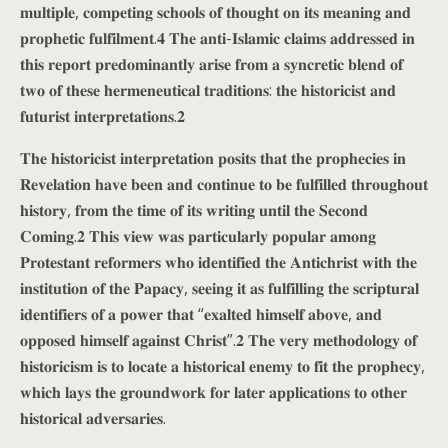
𝐦𝐮𝐥𝐭𝐢𝐩𝐥𝐞, 𝐜𝐨𝐦𝐩𝐞𝐭𝐢𝐧𝐠 𝐬𝐜𝐡𝐨𝐨𝐥𝐬 𝐨𝐟 𝐭𝐡𝐨𝐮𝐠𝐡𝐭 𝐨𝐧 𝐢𝐭𝐬 𝐦𝐞𝐚𝐧𝐢𝐧𝐠 𝐚𝐧𝐝
𝐩𝐫𝐨𝐩𝐡𝐞𝐭𝐢𝐜 𝐟𝐮𝐥𝐟𝐢𝐥𝐦𝐞𝐧𝐭.𝟒 𝐓𝐡𝐞 𝐚𝐧𝐭𝐢-𝐈𝐬𝐥𝐚𝐦𝐢𝐜 𝐜𝐥𝐚𝐢𝐦𝐬 𝐚𝐝𝐝𝐫𝐞𝐬𝐬𝐞𝐝 𝐢𝐧
𝐭𝐡𝐢𝐬 𝐫𝐞𝐩𝐨𝐫𝐭 𝐩𝐫𝐞𝐝𝐨𝐦𝐢𝐧𝐚𝐧𝐭𝐥𝐲 𝐚𝐫𝐢𝐬𝐞 𝐟𝐫𝐨𝐦 𝐚 𝐬𝐲𝐧𝐜𝐫𝐞𝐭𝐢𝐜 𝐛𝐥𝐞𝐧𝐝 𝐨𝐟
𝐭𝐰𝐨 𝐨𝐟 𝐭𝐡𝐞𝐬𝐞 𝐡𝐞𝐫𝐦𝐞𝐧𝐞𝐮𝐭𝐢𝐜𝐚𝐥 𝐭𝐫𝐚𝐝𝐢𝐭𝐢𝐨𝐧𝐬: 𝐭𝐡𝐞 𝐡𝐢𝐬𝐭𝐨𝐫𝐢𝐜𝐢𝐬𝐭 𝐚𝐧𝐝
𝐟𝐮𝐭𝐮𝐫𝐢𝐬𝐭 𝐢𝐧𝐭𝐞𝐫𝐩𝐫𝐞𝐭𝐚𝐭𝐢𝐨𝐧𝐬.𝟐
𝐓𝐡𝐞 𝐡𝐢𝐬𝐭𝐨𝐫𝐢𝐜𝐢𝐬𝐭 𝐢𝐧𝐭𝐞𝐫𝐩𝐫𝐞𝐭𝐚𝐭𝐢𝐨𝐧 𝐩𝐨𝐬𝐢𝐭𝐬 𝐭𝐡𝐚𝐭 𝐭𝐡𝐞 𝐩𝐫𝐨𝐩𝐡𝐞𝐜𝐢𝐞𝐬 𝐢𝐧
𝐑𝐞𝐯𝐞𝐥𝐚𝐭𝐢𝐨𝐧 𝐡𝐚𝐯𝐞 𝐛𝐞𝐞𝐧 𝐚𝐧𝐝 𝐜𝐨𝐧𝐭𝐢𝐧𝐮𝐞 𝐭𝐨 𝐛𝐞 𝐟𝐮𝐥𝐟𝐢𝐥𝐥𝐞𝐝 𝐭𝐡𝐫𝐨𝐮𝐠𝐡𝐨𝐮𝐭
𝐡𝐢𝐬𝐭𝐨𝐫𝐲, 𝐟𝐫𝐨𝐦 𝐭𝐡𝐞 𝐭𝐢𝐦𝐞 𝐨𝐟 𝐢𝐭𝐬 𝐰𝐫𝐢𝐭𝐢𝐧𝐠 𝐮𝐧𝐭𝐢𝐥 𝐭𝐡𝐞 𝐒𝐞𝐜𝐨𝐧𝐝
𝐂𝐨𝐦𝐢𝐧𝐠.𝟐 𝐓𝐡𝐢𝐬 𝐯𝐢𝐞𝐰 𝐰𝐚𝐬 𝐩𝐚𝐫𝐭𝐢𝐜𝐮𝐥𝐚𝐫𝐥𝐲 𝐩𝐨𝐩𝐮𝐥𝐚𝐫 𝐚𝐦𝐨𝐧𝐠
𝐏𝐫𝐨𝐭𝐞𝐬𝐭𝐚𝐧𝐭 𝐫𝐞𝐟𝐨𝐫𝐦𝐞𝐫𝐬 𝐰𝐡𝐨 𝐢𝐝𝐞𝐧𝐭𝐢𝐟𝐢𝐞𝐝 𝐭𝐡𝐞 𝐀𝐧𝐭𝐢𝐜𝐡𝐫𝐢𝐬𝐭 𝐰𝐢𝐭𝐡 𝐭𝐡𝐞
𝐢𝐧𝐬𝐭𝐢𝐭𝐮𝐭𝐢𝐨𝐧 𝐨𝐟 𝐭𝐡𝐞 𝐏𝐚𝐩𝐚𝐜𝐲, 𝐬𝐞𝐞𝐢𝐧𝐠 𝐢𝐭 𝐚𝐬 𝐟𝐮𝐥𝐟𝐢𝐥𝐥𝐢𝐧𝐠 𝐭𝐡𝐞 𝐬𝐜𝐫𝐢𝐩𝐭𝐮𝐫𝐚𝐥
𝐢𝐝𝐞𝐧𝐭𝐢𝐟𝐢𝐞𝐫𝐬 𝐨𝐟 𝐚 𝐩𝐨𝐰𝐞𝐫 𝐭𝐡𝐚𝐭 “𝐞𝐱𝐚𝐥𝐭𝐞𝐝 𝐡𝐢𝐦𝐬𝐞𝐥𝐟 𝐚𝐛𝐨𝐯𝐞, 𝐚𝐧𝐝
𝐨𝐩𝐩𝐨𝐬𝐞𝐝 𝐡𝐢𝐦𝐬𝐞𝐥𝐟 𝐚𝐠𝐚𝐢𝐧𝐬𝐭 𝐂𝐡𝐫𝐢𝐬𝐭”.𝟐 𝐓𝐡𝐞 𝐯𝐞𝐫𝐲 𝐦𝐞𝐭𝐡𝐨𝐝𝐨𝐥𝐨𝐠𝐲 𝐨𝐟
𝐡𝐢𝐬𝐭𝐨𝐫𝐢𝐜𝐢𝐬𝐦 𝐢𝐬 𝐭𝐨 𝐥𝐨𝐜𝐚𝐭𝐞 𝐚 𝐡𝐢𝐬𝐭𝐨𝐫𝐢𝐜𝐚𝐥 𝐞𝐧𝐞𝐦𝐲 𝐭𝐨 𝐟𝐢𝐭 𝐭𝐡𝐞 𝐩𝐫𝐨𝐩𝐡𝐞𝐜𝐲,
𝐰𝐡𝐢𝐜𝐡 𝐥𝐚𝐲𝐬 𝐭𝐡𝐞 𝐠𝐫𝐨𝐮𝐧𝐝𝐰𝐨𝐫𝐤 𝐟𝐨𝐫 𝐥𝐚𝐭𝐞𝐫 𝐚𝐩𝐩𝐥𝐢𝐜𝐚𝐭𝐢𝐨𝐧𝐬 𝐭𝐨 𝐨𝐭𝐡𝐞𝐫
𝐡𝐢𝐬𝐭𝐨𝐫𝐢𝐜𝐚𝐥 𝐚𝐝𝐯𝐞𝐫𝐬𝐚𝐫𝐢𝐞𝐬.