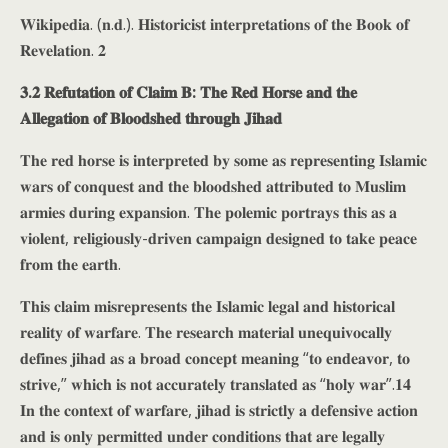
𝐖𝐢𝐤𝐢𝐩𝐞𝐝𝐢𝐚. (𝐧.𝐝.). 𝐇𝐢𝐬𝐭𝐨𝐫𝐢𝐜𝐢𝐬𝐭 𝐢𝐧𝐭𝐞𝐫𝐩𝐫𝐞𝐭𝐚𝐭𝐢𝐨𝐧𝐬 𝐨𝐟 𝐭𝐡𝐞 𝐁𝐨𝐨𝐤 𝐨𝐟
𝐑𝐞𝐯𝐞𝐥𝐚𝐭𝐢𝐨𝐧. 𝟐
𝟑.𝟐 𝐑𝐞𝐟𝐮𝐭𝐚𝐭𝐢𝐨𝐧 𝐨𝐟 𝐂𝐥𝐚𝐢𝐦 𝐁: 𝐓𝐡𝐞 𝐑𝐞𝐝 𝐇𝐨𝐫𝐬𝐞 𝐚𝐧𝐝 𝐭𝐡𝐞
𝐀𝐥𝐥𝐞𝐠𝐚𝐭𝐢𝐨𝐧 𝐨𝐟 𝐁𝐥𝐨𝐨𝐝𝐬𝐡𝐞𝐝 𝐭𝐡𝐫𝐨𝐮𝐠𝐡 𝐉𝐢𝐡𝐚𝐝
𝐓𝐡𝐞 𝐫𝐞𝐝 𝐡𝐨𝐫𝐬𝐞 𝐢𝐬 𝐢𝐧𝐭𝐞𝐫𝐩𝐫𝐞𝐭𝐞𝐝 𝐛𝐲 𝐬𝐨𝐦𝐞 𝐚𝐬 𝐫𝐞𝐩𝐫𝐞𝐬𝐞𝐧𝐭𝐢𝐧𝐠 𝐈𝐬𝐥𝐚𝐦𝐢𝐜
𝐰𝐚𝐫𝐬 𝐨𝐟 𝐜𝐨𝐧𝐪𝐮𝐞𝐬𝐭 𝐚𝐧𝐝 𝐭𝐡𝐞 𝐛𝐥𝐨𝐨𝐝𝐬𝐡𝐞𝐝 𝐚𝐭𝐭𝐫𝐢𝐛𝐮𝐭𝐞𝐝 𝐭𝐨 𝐌𝐮𝐬𝐥𝐢𝐦
𝐚𝐫𝐦𝐢𝐞𝐬 𝐝𝐮𝐫𝐢𝐧𝐠 𝐞𝐱𝐩𝐚𝐧𝐬𝐢𝐨𝐧. 𝐓𝐡𝐞 𝐩𝐨𝐥𝐞𝐦𝐢𝐜 𝐩𝐨𝐫𝐭𝐫𝐚𝐲𝐬 𝐭𝐡𝐢𝐬 𝐚𝐬 𝐚
𝐯𝐢𝐨𝐥𝐞𝐧𝐭, 𝐫𝐞𝐥𝐢𝐠𝐢𝐨𝐮𝐬𝐥𝐲-𝐝𝐫𝐢𝐯𝐞𝐧 𝐜𝐚𝐦𝐩𝐚𝐢𝐠𝐧 𝐝𝐞𝐬𝐢𝐠𝐧𝐞𝐝 𝐭𝐨 𝐭𝐚𝐤𝐞 𝐩𝐞𝐚𝐜𝐞
𝐟𝐫𝐨𝐦 𝐭𝐡𝐞 𝐞𝐚𝐫𝐭𝐡.
𝐓𝐡𝐢𝐬 𝐜𝐥𝐚𝐢𝐦 𝐦𝐢𝐬𝐫𝐞𝐩𝐫𝐞𝐬𝐞𝐧𝐭𝐬 𝐭𝐡𝐞 𝐈𝐬𝐥𝐚𝐦𝐢𝐜 𝐥𝐞𝐠𝐚𝐥 𝐚𝐧𝐝 𝐡𝐢𝐬𝐭𝐨𝐫𝐢𝐜𝐚𝐥
𝐫𝐞𝐚𝐥𝐢𝐭𝐲 𝐨𝐟 𝐰𝐚𝐫𝐟𝐚𝐫𝐞. 𝐓𝐡𝐞 𝐫𝐞𝐬𝐞𝐚𝐫𝐜𝐡 𝐦𝐚𝐭𝐞𝐫𝐢𝐚𝐥 𝐮𝐧𝐞𝐪𝐮𝐢𝐯𝐨𝐜𝐚𝐥𝐥𝐲
𝐝𝐞𝐟𝐢𝐧𝐞𝐬 𝐣𝐢𝐡𝐚𝐝 𝐚𝐬 𝐚 𝐛𝐫𝐨𝐚𝐝 𝐜𝐨𝐧𝐜𝐞𝐩𝐭 𝐦𝐞𝐚𝐧𝐢𝐧𝐠 “𝐭𝐨 𝐞𝐧𝐝𝐞𝐚𝐯𝐨𝐫, 𝐭𝐨
𝐬𝐭𝐫𝐢𝐯𝐞,” 𝐰𝐡𝐢𝐜𝐡 𝐢𝐬 𝐧𝐨𝐭 𝐚𝐜𝐜𝐮𝐫𝐚𝐭𝐞𝐥𝐲 𝐭𝐫𝐚𝐧𝐬𝐥𝐚𝐭𝐞𝐝 𝐚𝐬 “𝐡𝐨𝐥𝐲 𝐰𝐚𝐫”.𝟏𝟒
𝐈𝐧 𝐭𝐡𝐞 𝐜𝐨𝐧𝐭𝐞𝐱𝐭 𝐨𝐟 𝐰𝐚𝐫𝐟𝐚𝐫𝐞, 𝐣𝐢𝐡𝐚𝐝 𝐢𝐬 𝐬𝐭𝐫𝐢𝐜𝐭𝐥𝐲 𝐚 𝐝𝐞𝐟𝐞𝐧𝐬𝐢𝐯𝐞 𝐚𝐜𝐭𝐢𝐨𝐧
𝐚𝐧𝐝 𝐢𝐬 𝐨𝐧𝐥𝐲 𝐩𝐞𝐫𝐦𝐢𝐭𝐭𝐞𝐝 𝐮𝐧𝐝𝐞𝐫 𝐜𝐨𝐧𝐝𝐢𝐭𝐢𝐨𝐧𝐬 𝐭𝐡𝐚𝐭 𝐚𝐫𝐞 𝐥𝐞𝐠𝐚𝐥𝐥𝐲