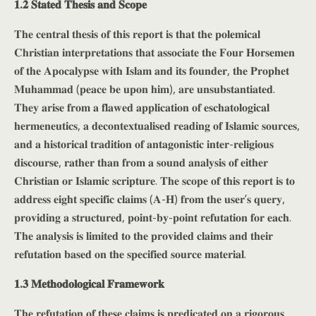
𝟏.𝟐 𝐒𝐭𝐚𝐭𝐞𝐝 𝐓𝐡𝐞𝐬𝐢𝐬 𝐚𝐧𝐝 𝐒𝐜𝐨𝐩𝐞
𝐓𝐡𝐞 𝐜𝐞𝐧𝐭𝐫𝐚𝐥 𝐭𝐡𝐞𝐬𝐢𝐬 𝐨𝐟 𝐭𝐡𝐢𝐬 𝐫𝐞𝐩𝐨𝐫𝐭 𝐢𝐬 𝐭𝐡𝐚𝐭 𝐭𝐡𝐞 𝐩𝐨𝐥𝐞𝐦𝐢𝐜𝐚𝐥
𝐂𝐡𝐫𝐢𝐬𝐭𝐢𝐚𝐧 𝐢𝐧𝐭𝐞𝐫𝐩𝐫𝐞𝐭𝐚𝐭𝐢𝐨𝐧𝐬 𝐭𝐡𝐚𝐭 𝐚𝐬𝐬𝐨𝐜𝐢𝐚𝐭𝐞 𝐭𝐡𝐞 𝐅𝐨𝐮𝐫 𝐇𝐨𝐫𝐬𝐞𝐦𝐞𝐧
𝐨𝐟 𝐭𝐡𝐞 𝐀𝐩𝐨𝐜𝐚𝐥𝐲𝐩𝐬𝐞 𝐰𝐢𝐭𝐡 𝐈𝐬𝐥𝐚𝐦 𝐚𝐧𝐝 𝐢𝐭𝐬 𝐟𝐨𝐮𝐧𝐝𝐞𝐫, 𝐭𝐡𝐞 𝐏𝐫𝐨𝐩𝐡𝐞𝐭
𝐌𝐮𝐡𝐚𝐦𝐦𝐚𝐝 (𝐩𝐞𝐚𝐜𝐞 𝐛𝐞 𝐮𝐩𝐨𝐧 𝐡𝐢𝐦), 𝐚𝐫𝐞 𝐮𝐧𝐬𝐮𝐛𝐬𝐭𝐚𝐧𝐭𝐢𝐚𝐭𝐞𝐝.
𝐓𝐡𝐞𝐲 𝐚𝐫𝐢𝐬𝐞 𝐟𝐫𝐨𝐦 𝐚 𝐟𝐥𝐚𝐰𝐞𝐝 𝐚𝐩𝐩𝐥𝐢𝐜𝐚𝐭𝐢𝐨𝐧 𝐨𝐟 𝐞𝐬𝐜𝐡𝐚𝐭𝐨𝐥𝐨𝐠𝐢𝐜𝐚𝐥
𝐡𝐞𝐫𝐦𝐞𝐧𝐞𝐮𝐭𝐢𝐜𝐬, 𝐚 𝐝𝐞𝐜𝐨𝐧𝐭𝐞𝐱𝐭𝐮𝐚𝐥𝐢𝐬𝐞𝐝 𝐫𝐞𝐚𝐝𝐢𝐧𝐠 𝐨𝐟 𝐈𝐬𝐥𝐚𝐦𝐢𝐜 𝐬𝐨𝐮𝐫𝐜𝐞𝐬,
𝐚𝐧𝐝 𝐚 𝐡𝐢𝐬𝐭𝐨𝐫𝐢𝐜𝐚𝐥 𝐭𝐫𝐚𝐝𝐢𝐭𝐢𝐨𝐧 𝐨𝐟 𝐚𝐧𝐭𝐚𝐠𝐨𝐧𝐢𝐬𝐭𝐢𝐜 𝐢𝐧𝐭𝐞𝐫-𝐫𝐞𝐥𝐢𝐠𝐢𝐨𝐮𝐬
𝐝𝐢𝐬𝐜𝐨𝐮𝐫𝐬𝐞, 𝐫𝐚𝐭𝐡𝐞𝐫 𝐭𝐡𝐚𝐧 𝐟𝐫𝐨𝐦 𝐚 𝐬𝐨𝐮𝐧𝐝 𝐚𝐧𝐚𝐥𝐲𝐬𝐢𝐬 𝐨𝐟 𝐞𝐢𝐭𝐡𝐞𝐫
𝐂𝐡𝐫𝐢𝐬𝐭𝐢𝐚𝐧 𝐨𝐫 𝐈𝐬𝐥𝐚𝐦𝐢𝐜 𝐬𝐜𝐫𝐢𝐩𝐭𝐮𝐫𝐞. 𝐓𝐡𝐞 𝐬𝐜𝐨𝐩𝐞 𝐨𝐟 𝐭𝐡𝐢𝐬 𝐫𝐞𝐩𝐨𝐫𝐭 𝐢𝐬 𝐭𝐨
𝐚𝐝𝐝𝐫𝐞𝐬𝐬 𝐞𝐢𝐠𝐡𝐭 𝐬𝐩𝐞𝐜𝐢𝐟𝐢𝐜 𝐜𝐥𝐚𝐢𝐦𝐬 (𝐀-𝐇) 𝐟𝐫𝐨𝐦 𝐭𝐡𝐞 𝐮𝐬𝐞𝐫’𝐬 𝐪𝐮𝐞𝐫𝐲,
𝐩𝐫𝐨𝐯𝐢𝐝𝐢𝐧𝐠 𝐚 𝐬𝐭𝐫𝐮𝐜𝐭𝐮𝐫𝐞𝐝, 𝐩𝐨𝐢𝐧𝐭-𝐛𝐲-𝐩𝐨𝐢𝐧𝐭 𝐫𝐞𝐟𝐮𝐭𝐚𝐭𝐢𝐨𝐧 𝐟𝐨𝐫 𝐞𝐚𝐜𝐡.
𝐓𝐡𝐞 𝐚𝐧𝐚𝐥𝐲𝐬𝐢𝐬 𝐢𝐬 𝐥𝐢𝐦𝐢𝐭𝐞𝐝 𝐭𝐨 𝐭𝐡𝐞 𝐩𝐫𝐨𝐯𝐢𝐝𝐞𝐝 𝐜𝐥𝐚𝐢𝐦𝐬 𝐚𝐧𝐝 𝐭𝐡𝐞𝐢𝐫
𝐫𝐞𝐟𝐮𝐭𝐚𝐭𝐢𝐨𝐧 𝐛𝐚𝐬𝐞𝐝 𝐨𝐧 𝐭𝐡𝐞 𝐬𝐩𝐞𝐜𝐢𝐟𝐢𝐞𝐝 𝐬𝐨𝐮𝐫𝐜𝐞 𝐦𝐚𝐭𝐞𝐫𝐢𝐚𝐥.
𝟏.𝟑 𝐌𝐞𝐭𝐡𝐨𝐝𝐨𝐥𝐨𝐠𝐢𝐜𝐚𝐥 𝐅𝐫𝐚𝐦𝐞𝐰𝐨𝐫𝐤
𝐓𝐡𝐞 𝐫𝐞𝐟𝐮𝐭𝐚𝐭𝐢𝐨𝐧 𝐨𝐟 𝐭𝐡𝐞𝐬𝐞 𝐜𝐥𝐚𝐢𝐦𝐬 𝐢𝐬 𝐩𝐫𝐞𝐝𝐢𝐜𝐚𝐭𝐞𝐝 𝐨𝐧 𝐚 𝐫𝐢𝐠𝐨𝐫𝐨𝐮𝐬