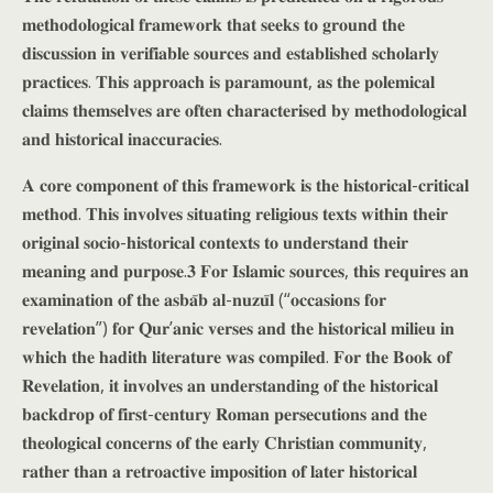
𝐦𝐞𝐭𝐡𝐨𝐝𝐨𝐥𝐨𝐠𝐢𝐜𝐚𝐥 𝐟𝐫𝐚𝐦𝐞𝐰𝐨𝐫𝐤 𝐭𝐡𝐚𝐭 𝐬𝐞𝐞𝐤𝐬 𝐭𝐨 𝐠𝐫𝐨𝐮𝐧𝐝 𝐭𝐡𝐞
𝐝𝐢𝐬𝐜𝐮𝐬𝐬𝐢𝐨𝐧 𝐢𝐧 𝐯𝐞𝐫𝐢𝐟𝐢𝐚𝐛𝐥𝐞 𝐬𝐨𝐮𝐫𝐜𝐞𝐬 𝐚𝐧𝐝 𝐞𝐬𝐭𝐚𝐛𝐥𝐢𝐬𝐡𝐞𝐝 𝐬𝐜𝐡𝐨𝐥𝐚𝐫𝐥𝐲
𝐩𝐫𝐚𝐜𝐭𝐢𝐜𝐞𝐬. 𝐓𝐡𝐢𝐬 𝐚𝐩𝐩𝐫𝐨𝐚𝐜𝐡 𝐢𝐬 𝐩𝐚𝐫𝐚𝐦𝐨𝐮𝐧𝐭, 𝐚𝐬 𝐭𝐡𝐞 𝐩𝐨𝐥𝐞𝐦𝐢𝐜𝐚𝐥
𝐜𝐥𝐚𝐢𝐦𝐬 𝐭𝐡𝐞𝐦𝐬𝐞𝐥𝐯𝐞𝐬 𝐚𝐫𝐞 𝐨𝐟𝐭𝐞𝐧 𝐜𝐡𝐚𝐫𝐚𝐜𝐭𝐞𝐫𝐢𝐬𝐞𝐝 𝐛𝐲 𝐦𝐞𝐭𝐡𝐨𝐝𝐨𝐥𝐨𝐠𝐢𝐜𝐚𝐥
𝐚𝐧𝐝 𝐡𝐢𝐬𝐭𝐨𝐫𝐢𝐜𝐚𝐥 𝐢𝐧𝐚𝐜𝐜𝐮𝐫𝐚𝐜𝐢𝐞𝐬.
𝐀 𝐜𝐨𝐫𝐞 𝐜𝐨𝐦𝐩𝐨𝐧𝐞𝐧𝐭 𝐨𝐟 𝐭𝐡𝐢𝐬 𝐟𝐫𝐚𝐦𝐞𝐰𝐨𝐫𝐤 𝐢𝐬 𝐭𝐡𝐞 𝐡𝐢𝐬𝐭𝐨𝐫𝐢𝐜𝐚𝐥-𝐜𝐫𝐢𝐭𝐢𝐜𝐚𝐥
𝐦𝐞𝐭𝐡𝐨𝐝. 𝐓𝐡𝐢𝐬 𝐢𝐧𝐯𝐨𝐥𝐯𝐞𝐬 𝐬𝐢𝐭𝐮𝐚𝐭𝐢𝐧𝐠 𝐫𝐞𝐥𝐢𝐠𝐢𝐨𝐮𝐬 𝐭𝐞𝐱𝐭𝐬 𝐰𝐢𝐭𝐡𝐢𝐧 𝐭𝐡𝐞𝐢𝐫
𝐨𝐫𝐢𝐠𝐢𝐧𝐚𝐥 𝐬𝐨𝐜𝐢𝐨-𝐡𝐢𝐬𝐭𝐨𝐫𝐢𝐜𝐚𝐥 𝐜𝐨𝐧𝐭𝐞𝐱𝐭𝐬 𝐭𝐨 𝐮𝐧𝐝𝐞𝐫𝐬𝐭𝐚𝐧𝐝 𝐭𝐡𝐞𝐢𝐫
𝐦𝐞𝐚𝐧𝐢𝐧𝐠 𝐚𝐧𝐝 𝐩𝐮𝐫𝐩𝐨𝐬𝐞.𝟑 𝐅𝐨𝐫 𝐈𝐬𝐥𝐚𝐦𝐢𝐜 𝐬𝐨𝐮𝐫𝐜𝐞𝐬, 𝐭𝐡𝐢𝐬 𝐫𝐞𝐪𝐮𝐢𝐫𝐞𝐬 𝐚𝐧
𝐞𝐱𝐚𝐦𝐢𝐧𝐚𝐭𝐢𝐨𝐧 𝐨𝐟 𝐭𝐡𝐞 𝐚𝐬𝐛𝐚̄𝐛 𝐚𝐥-𝐧𝐮𝐳𝐮̄𝐥 (“𝐨𝐜𝐜𝐚𝐬𝐢𝐨𝐧𝐬 𝐟𝐨𝐫
𝐫𝐞𝐯𝐞𝐥𝐚𝐭𝐢𝐨𝐧”) 𝐟𝐨𝐫 𝐐𝐮𝐫’𝐚𝐧𝐢𝐜 𝐯𝐞𝐫𝐬𝐞𝐬 𝐚𝐧𝐝 𝐭𝐡𝐞 𝐡𝐢𝐬𝐭𝐨𝐫𝐢𝐜𝐚𝐥 𝐦𝐢𝐥𝐢𝐞𝐮 𝐢𝐧
𝐰𝐡𝐢𝐜𝐡 𝐭𝐡𝐞 𝐡𝐚𝐝𝐢𝐭𝐡 𝐥𝐢𝐭𝐞𝐫𝐚𝐭𝐮𝐫𝐞 𝐰𝐚𝐬 𝐜𝐨𝐦𝐩𝐢𝐥𝐞𝐝. 𝐅𝐨𝐫 𝐭𝐡𝐞 𝐁𝐨𝐨𝐤 𝐨𝐟
𝐑𝐞𝐯𝐞𝐥𝐚𝐭𝐢𝐨𝐧, 𝐢𝐭 𝐢𝐧𝐯𝐨𝐥𝐯𝐞𝐬 𝐚𝐧 𝐮𝐧𝐝𝐞𝐫𝐬𝐭𝐚𝐧𝐝𝐢𝐧𝐠 𝐨𝐟 𝐭𝐡𝐞 𝐡𝐢𝐬𝐭𝐨𝐫𝐢𝐜𝐚𝐥
𝐛𝐚𝐜𝐤𝐝𝐫𝐨𝐩 𝐨𝐟 𝐟𝐢𝐫𝐬𝐭-𝐜𝐞𝐧𝐭𝐮𝐫𝐲 𝐑𝐨𝐦𝐚𝐧 𝐩𝐞𝐫𝐬𝐞𝐜𝐮𝐭𝐢𝐨𝐧𝐬 𝐚𝐧𝐝 𝐭𝐡𝐞
𝐭𝐡𝐞𝐨𝐥𝐨𝐠𝐢𝐜𝐚𝐥 𝐜𝐨𝐧𝐜𝐞𝐫𝐧𝐬 𝐨𝐟 𝐭𝐡𝐞 𝐞𝐚𝐫𝐥𝐲 𝐂𝐡𝐫𝐢𝐬𝐭𝐢𝐚𝐧 𝐜𝐨𝐦𝐦𝐮𝐧𝐢𝐭𝐲,
𝐫𝐚𝐭𝐡𝐞𝐫 𝐭𝐡𝐚𝐧 𝐚 𝐫𝐞𝐭𝐫𝐨𝐚𝐜𝐭𝐢𝐯𝐞 𝐢𝐦𝐩𝐨𝐬𝐢𝐭𝐢𝐨𝐧 𝐨𝐟 𝐥𝐚𝐭𝐞𝐫 𝐡𝐢𝐬𝐭𝐨𝐫𝐢𝐜𝐚𝐥