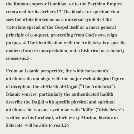
𝐭𝐡𝐞 𝐑𝐨𝐦𝐚𝐧 𝐞𝐦𝐩𝐞𝐫𝐨𝐫 𝐃𝐨𝐦𝐢𝐭𝐢𝐚𝐧, 𝐨𝐫 𝐭𝐨 𝐭𝐡𝐞 𝐏𝐚𝐫𝐭𝐡𝐢𝐚𝐧 𝐄𝐦𝐩𝐢𝐫𝐞,
𝐫𝐞𝐧𝐨𝐰𝐧𝐞𝐝 𝐟𝐨𝐫 𝐢𝐭𝐬 𝐚𝐫𝐜𝐡𝐞𝐫𝐬.𝟏𝟕 𝐓𝐡𝐞 𝐢𝐝𝐞𝐚𝐥𝐢𝐬𝐭 𝐨𝐫 𝐬𝐩𝐢𝐫𝐢𝐭𝐮𝐚𝐥 𝐯𝐢𝐞𝐰
𝐬𝐞𝐞𝐬 𝐭𝐡𝐞 𝐰𝐡𝐢𝐭𝐞 𝐡𝐨𝐫𝐬𝐞𝐦𝐚𝐧 𝐚𝐬 𝐚 𝐮𝐧𝐢𝐯𝐞𝐫𝐬𝐚𝐥 𝐬𝐲𝐦𝐛𝐨𝐥 𝐨𝐟 𝐭𝐡𝐞
𝐯𝐢𝐜𝐭𝐨𝐫𝐢𝐨𝐮𝐬 𝐬𝐩𝐫𝐞𝐚𝐝 𝐨𝐟 𝐭𝐡𝐞 𝐆𝐨𝐬𝐩𝐞𝐥 𝐢𝐭𝐬𝐞𝐥𝐟 𝐨𝐫 𝐚 𝐦𝐨𝐫𝐞 𝐠𝐞𝐧𝐞𝐫𝐚𝐥
𝐩𝐫𝐢𝐧𝐜𝐢𝐩𝐥𝐞 𝐨𝐟 𝐜𝐨𝐧𝐪𝐮𝐞𝐬𝐭, 𝐩𝐫𝐨𝐜𝐞𝐞𝐝𝐢𝐧𝐠 𝐟𝐫𝐨𝐦 𝐆𝐨𝐝’𝐬 𝐬𝐨𝐯𝐞𝐫𝐞𝐢𝐠𝐧
𝐩𝐮𝐫𝐩𝐨𝐬𝐞.𝟒 𝐓𝐡𝐞 𝐢𝐝𝐞𝐧𝐭𝐢𝐟𝐢𝐜𝐚𝐭𝐢𝐨𝐧 𝐰𝐢𝐭𝐡 𝐭𝐡𝐞 𝐀𝐧𝐭𝐢𝐜𝐡𝐫𝐢𝐬𝐭 𝐢𝐬 𝐚 𝐬𝐩𝐞𝐜𝐢𝐟𝐢𝐜,
𝐦𝐨𝐝𝐞𝐫𝐧 𝐟𝐮𝐭𝐮𝐫𝐢𝐬𝐭 𝐢𝐧𝐭𝐞𝐫𝐩𝐫𝐞𝐭𝐚𝐭𝐢𝐨𝐧, 𝐧𝐨𝐭 𝐚 𝐡𝐢𝐬𝐭𝐨𝐫𝐢𝐜𝐚𝐥 𝐨𝐫 𝐬𝐜𝐡𝐨𝐥𝐚𝐫𝐥𝐲
𝐜𝐨𝐧𝐬𝐞𝐧𝐬𝐮𝐬.𝟓
𝐅𝐫𝐨𝐦 𝐚𝐧 𝐈𝐬𝐥𝐚𝐦𝐢𝐜 𝐩𝐞𝐫𝐬𝐩𝐞𝐜𝐭𝐢𝐯𝐞, 𝐭𝐡𝐞 𝐰𝐡𝐢𝐭𝐞 𝐡𝐨𝐫𝐬𝐞𝐦𝐚𝐧’𝐬
𝐚𝐭𝐭𝐫𝐢𝐛𝐮𝐭𝐞𝐬 𝐝𝐨 𝐧𝐨𝐭 𝐚𝐥𝐢𝐠𝐧 𝐰𝐢𝐭𝐡 𝐭𝐡𝐞 𝐦𝐚𝐣𝐨𝐫 𝐞𝐬𝐜𝐡𝐚𝐭𝐨𝐥𝐨𝐠𝐢𝐜𝐚𝐥 𝐟𝐢𝐠𝐮𝐫𝐞
𝐨𝐟 𝐝𝐞𝐜𝐞𝐩𝐭𝐢𝐨𝐧, 𝐭𝐡𝐞 𝐚𝐥-𝐌𝐚𝐬𝐢̄𝐡̣ 𝐚𝐥-𝐃𝐚𝐣𝐣𝐚̄𝐥 (“𝐓𝐡𝐞 𝐀𝐧𝐭𝐢𝐜𝐡𝐫𝐢𝐬𝐭”).
𝐈𝐬𝐥𝐚𝐦𝐢𝐜 𝐬𝐨𝐮𝐫𝐜𝐞𝐬, 𝐩𝐚𝐫𝐭𝐢𝐜𝐮𝐥𝐚𝐫𝐥𝐲 𝐭𝐡𝐞 𝐚𝐮𝐭𝐡𝐞𝐧𝐭𝐢𝐜𝐚𝐭𝐞𝐝 𝐡𝐚𝐝𝐢𝐭𝐡,
𝐝𝐞𝐬𝐜𝐫𝐢𝐛𝐞 𝐭𝐡𝐞 𝐃𝐚𝐣𝐣𝐚̄𝐥 𝐰𝐢𝐭𝐡 𝐬𝐩𝐞𝐜𝐢𝐟𝐢𝐜 𝐩𝐡𝐲𝐬𝐢𝐜𝐚𝐥 𝐚𝐧𝐝 𝐬𝐩𝐢𝐫𝐢𝐭𝐮𝐚𝐥
𝐚𝐭𝐭𝐫𝐢𝐛𝐮𝐭𝐞𝐬: 𝐡𝐞 𝐢𝐬 𝐚 𝐨𝐧𝐞-𝐞𝐲𝐞𝐝 𝐦𝐚𝐧 𝐰𝐢𝐭𝐡 “𝐤𝐚̄𝐟𝐢𝐫” (“𝐝𝐢𝐬𝐛𝐞𝐥𝐢𝐞𝐯𝐞𝐫”)
𝐰𝐫𝐢𝐭𝐭𝐞𝐧 𝐨𝐧 𝐡𝐢𝐬 𝐟𝐨𝐫𝐞𝐡𝐞𝐚𝐝, 𝐰𝐡𝐢𝐜𝐡 𝐞𝐯𝐞𝐫𝐲 𝐌𝐮𝐬𝐥𝐢𝐦, 𝐥𝐢𝐭𝐞𝐫𝐚𝐭𝐞 𝐨𝐫
𝐢𝐥𝐥𝐢𝐭𝐞𝐫𝐚𝐭𝐞, 𝐰𝐢𝐥𝐥 𝐛𝐞 𝐚𝐛𝐥𝐞 𝐭𝐨 𝐫𝐞𝐚𝐝.𝟐𝟔