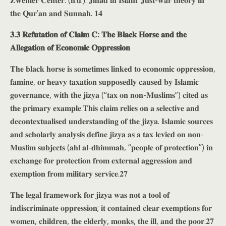
𝐙𝐰𝐞𝐦𝐞𝐫 𝐂𝐞𝐧𝐭𝐞𝐫. (𝐧.𝐝.). 𝐉𝐢𝐡𝐚𝐝 𝐢𝐧 𝐈𝐬𝐥𝐚𝐦: 𝐉𝐮𝐬𝐭-𝐰𝐚𝐫 𝐭𝐡𝐞𝐨𝐫𝐲 𝐢𝐧
𝐭𝐡𝐞 𝐐𝐮𝐫’𝐚𝐧 𝐚𝐧𝐝 𝐒𝐮𝐧𝐧𝐚𝐡. 𝟏𝟒
𝟑.𝟑 𝐑𝐞𝐟𝐮𝐭𝐚𝐭𝐢𝐨𝐧 𝐨𝐟 𝐂𝐥𝐚𝐢𝐦 𝐂: 𝐓𝐡𝐞 𝐁𝐥𝐚𝐜𝐤 𝐇𝐨𝐫𝐬𝐞 𝐚𝐧𝐝 𝐭𝐡𝐞
𝐀𝐥𝐥𝐞𝐠𝐚𝐭𝐢𝐨𝐧 𝐨𝐟 𝐄𝐜𝐨𝐧𝐨𝐦𝐢𝐜 𝐎𝐩𝐩𝐫𝐞𝐬𝐬𝐢𝐨𝐧
𝐓𝐡𝐞 𝐛𝐥𝐚𝐜𝐤 𝐡𝐨𝐫𝐬𝐞 𝐢𝐬 𝐬𝐨𝐦𝐞𝐭𝐢𝐦𝐞𝐬 𝐥𝐢𝐧𝐤𝐞𝐝 𝐭𝐨 𝐞𝐜𝐨𝐧𝐨𝐦𝐢𝐜 𝐨𝐩𝐩𝐫𝐞𝐬𝐬𝐢𝐨𝐧,
𝐟𝐚𝐦𝐢𝐧𝐞, 𝐨𝐫 𝐡𝐞𝐚𝐯𝐲 𝐭𝐚𝐱𝐚𝐭𝐢𝐨𝐧 𝐬𝐮𝐩𝐩𝐨𝐬𝐞𝐝𝐥𝐲 𝐜𝐚𝐮𝐬𝐞𝐝 𝐛𝐲 𝐈𝐬𝐥𝐚𝐦𝐢𝐜
𝐠𝐨𝐯𝐞𝐫𝐧𝐚𝐧𝐜𝐞, 𝐰𝐢𝐭𝐡 𝐭𝐡𝐞 𝐣𝐢𝐳𝐲𝐚 (“𝐭𝐚𝐱 𝐨𝐧 𝐧𝐨𝐧-𝐌𝐮𝐬𝐥𝐢𝐦𝐬”) 𝐜𝐢𝐭𝐞𝐝 𝐚𝐬
𝐭𝐡𝐞 𝐩𝐫𝐢𝐦𝐚𝐫𝐲 𝐞𝐱𝐚𝐦𝐩𝐥𝐞.𝐓𝐡𝐢𝐬 𝐜𝐥𝐚𝐢𝐦 𝐫𝐞𝐥𝐢𝐞𝐬 𝐨𝐧 𝐚 𝐬𝐞𝐥𝐞𝐜𝐭𝐢𝐯𝐞 𝐚𝐧𝐝
𝐝𝐞𝐜𝐨𝐧𝐭𝐞𝐱𝐭𝐮𝐚𝐥𝐢𝐬𝐞𝐝 𝐮𝐧𝐝𝐞𝐫𝐬𝐭𝐚𝐧𝐝𝐢𝐧𝐠 𝐨𝐟 𝐭𝐡𝐞 𝐣𝐢𝐳𝐲𝐚. 𝐈𝐬𝐥𝐚𝐦𝐢𝐜 𝐬𝐨𝐮𝐫𝐜𝐞𝐬
𝐚𝐧𝐝 𝐬𝐜𝐡𝐨𝐥𝐚𝐫𝐥𝐲 𝐚𝐧𝐚𝐥𝐲𝐬𝐢𝐬 𝐝𝐞𝐟𝐢𝐧𝐞 𝐣𝐢𝐳𝐲𝐚 𝐚𝐬 𝐚 𝐭𝐚𝐱 𝐥𝐞𝐯𝐢𝐞𝐝 𝐨𝐧 𝐧𝐨𝐧-
𝐌𝐮𝐬𝐥𝐢𝐦 𝐬𝐮𝐛𝐣𝐞𝐜𝐭𝐬 (𝐚𝐡𝐥 𝐚𝐥-𝐝𝐡𝐢𝐦𝐦𝐚𝐡, “𝐩𝐞𝐨𝐩𝐥𝐞 𝐨𝐟 𝐩𝐫𝐨𝐭𝐞𝐜𝐭𝐢𝐨𝐧”) 𝐢𝐧
𝐞𝐱𝐜𝐡𝐚𝐧𝐠𝐞 𝐟𝐨𝐫 𝐩𝐫𝐨𝐭𝐞𝐜𝐭𝐢𝐨𝐧 𝐟𝐫𝐨𝐦 𝐞𝐱𝐭𝐞𝐫𝐧𝐚𝐥 𝐚𝐠𝐠𝐫𝐞𝐬𝐬𝐢𝐨𝐧 𝐚𝐧𝐝
𝐞𝐱𝐞𝐦𝐩𝐭𝐢𝐨𝐧 𝐟𝐫𝐨𝐦 𝐦𝐢𝐥𝐢𝐭𝐚𝐫𝐲 𝐬𝐞𝐫𝐯𝐢𝐜𝐞.𝟐𝟕
𝐓𝐡𝐞 𝐥𝐞𝐠𝐚𝐥 𝐟𝐫𝐚𝐦𝐞𝐰𝐨𝐫𝐤 𝐟𝐨𝐫 𝐣𝐢𝐳𝐲𝐚 𝐰𝐚𝐬 𝐧𝐨𝐭 𝐚 𝐭𝐨𝐨𝐥 𝐨𝐟
𝐢𝐧𝐝𝐢𝐬𝐜𝐫𝐢𝐦𝐢𝐧𝐚𝐭𝐞 𝐨𝐩𝐩𝐫𝐞𝐬𝐬𝐢𝐨𝐧; 𝐢𝐭 𝐜𝐨𝐧𝐭𝐚𝐢𝐧𝐞𝐝 𝐜𝐥𝐞𝐚𝐫 𝐞𝐱𝐞𝐦𝐩𝐭𝐢𝐨𝐧𝐬 𝐟𝐨𝐫
𝐰𝐨𝐦𝐞𝐧, 𝐜𝐡𝐢𝐥𝐝𝐫𝐞𝐧, 𝐭𝐡𝐞 𝐞𝐥𝐝𝐞𝐫𝐥𝐲, 𝐦𝐨𝐧𝐤𝐬, 𝐭𝐡𝐞 𝐢𝐥𝐥, 𝐚𝐧𝐝 𝐭𝐡𝐞 𝐩𝐨𝐨𝐫.𝟐𝟕