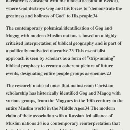
𝐧𝐚𝐫𝐫𝐚𝐭𝐢𝐯𝐞 𝐢𝐬 𝐜𝐨𝐧𝐬𝐢𝐬𝐭𝐞𝐧𝐭 𝐰𝐢𝐭𝐡 𝐭𝐡𝐞 𝐛𝐢𝐛𝐥𝐢𝐜𝐚𝐥 𝐚𝐜𝐜𝐨𝐮𝐧𝐭 𝐢𝐧 𝐄𝐳𝐞𝐤𝐢𝐞𝐥,
𝐰𝐡𝐞𝐫𝐞 𝐆𝐨𝐝 𝐝𝐞𝐬𝐭𝐫𝐨𝐲𝐬 𝐆𝐨𝐠 𝐚𝐧𝐝 𝐡𝐢𝐬 𝐟𝐨𝐫𝐜𝐞𝐬 𝐭𝐨 “𝐝𝐞𝐦𝐨𝐧𝐬𝐭𝐫𝐚𝐭𝐞 𝐭𝐡𝐞
𝐠𝐫𝐞𝐚𝐭𝐧𝐞𝐬𝐬 𝐚𝐧𝐝 𝐡𝐨𝐥𝐢𝐧𝐞𝐬𝐬 𝐨𝐟 𝐆𝐨𝐝” 𝐭𝐨 𝐇𝐢𝐬 𝐩𝐞𝐨𝐩𝐥𝐞.𝟑𝟒
𝐓𝐡𝐞 𝐜𝐨𝐧𝐭𝐞𝐦𝐩𝐨𝐫𝐚𝐫𝐲 𝐩𝐨𝐥𝐞𝐦𝐢𝐜𝐚𝐥 𝐢𝐝𝐞𝐧𝐭𝐢𝐟𝐢𝐜𝐚𝐭𝐢𝐨𝐧 𝐨𝐟 𝐆𝐨𝐠 𝐚𝐧𝐝
𝐌𝐚𝐠𝐨𝐠 𝐰𝐢𝐭𝐡 𝐦𝐨𝐝𝐞𝐫𝐧 𝐌𝐮𝐬𝐥𝐢𝐦 𝐧𝐚𝐭𝐢𝐨𝐧𝐬 𝐢𝐬 𝐛𝐚𝐬𝐞𝐝 𝐨𝐧 𝐚 𝐡𝐢𝐠𝐡𝐥𝐲
𝐜𝐫𝐢𝐭𝐢𝐜𝐢𝐬𝐞𝐝 𝐢𝐧𝐭𝐞𝐫𝐩𝐫𝐞𝐭𝐚𝐭𝐢𝐨𝐧 𝐨𝐟 𝐛𝐢𝐛𝐥𝐢𝐜𝐚𝐥 𝐠𝐞𝐨𝐠𝐫𝐚𝐩𝐡𝐲 𝐚𝐧𝐝 𝐢𝐬 𝐩𝐚𝐫𝐭 𝐨𝐟
𝐚 𝐩𝐨𝐥𝐢𝐭𝐢𝐜𝐚𝐥𝐥𝐲 𝐦𝐨𝐭𝐢𝐯𝐚𝐭𝐞𝐝 𝐧𝐚𝐫𝐫𝐚𝐭𝐢𝐯𝐞.𝟐𝟑 𝐓𝐡𝐢𝐬 𝐞𝐬𝐬𝐞𝐧𝐭𝐢𝐚𝐥𝐢𝐬𝐭
𝐚𝐩𝐩𝐫𝐨𝐚𝐜𝐡 𝐢𝐬 𝐬𝐞𝐞𝐧 𝐛𝐲 𝐬𝐜𝐡𝐨𝐥𝐚𝐫𝐬 𝐚𝐬 𝐚 𝐟𝐨𝐫𝐦 𝐨𝐟 “𝐬𝐭𝐫𝐢𝐩-𝐦𝐢𝐧𝐢𝐧𝐠”
𝐛𝐢𝐛𝐥𝐢𝐜𝐚𝐥 𝐩𝐫𝐨𝐩𝐡𝐞𝐜𝐲 𝐭𝐨 𝐜𝐫𝐞𝐚𝐭𝐞 𝐚 𝐜𝐨𝐡𝐞𝐫𝐞𝐧𝐭 𝐩𝐢𝐜𝐭𝐮𝐫𝐞 𝐨𝐟 𝐟𝐮𝐭𝐮𝐫𝐞
𝐞𝐯𝐞𝐧𝐭𝐬, 𝐝𝐞𝐬𝐢𝐠𝐧𝐚𝐭𝐢𝐧𝐠 𝐞𝐧𝐭𝐢𝐫𝐞 𝐩𝐞𝐨𝐩𝐥𝐞 𝐠𝐫𝐨𝐮𝐩𝐬 𝐚𝐬 𝐞𝐧𝐞𝐦𝐢𝐞𝐬.𝟐𝟑
𝐓𝐡𝐞 𝐫𝐞𝐬𝐞𝐚𝐫𝐜𝐡 𝐦𝐚𝐭𝐞𝐫𝐢𝐚𝐥 𝐧𝐨𝐭𝐞𝐬 𝐭𝐡𝐚𝐭 𝐦𝐚𝐢𝐧𝐬𝐭𝐫𝐞𝐚𝐦 𝐂𝐡𝐫𝐢𝐬𝐭𝐢𝐚𝐧
𝐬𝐜𝐡𝐨𝐥𝐚𝐫𝐬𝐡𝐢𝐩 𝐡𝐚𝐬 𝐡𝐢𝐬𝐭𝐨𝐫𝐢𝐜𝐚𝐥𝐥𝐲 𝐢𝐝𝐞𝐧𝐭𝐢𝐟𝐢𝐞𝐝 𝐆𝐨𝐠 𝐚𝐧𝐝 𝐌𝐚𝐠𝐨𝐠 𝐰𝐢𝐭𝐡
𝐯𝐚𝐫𝐢𝐨𝐮𝐬 𝐠𝐫𝐨𝐮𝐩𝐬, 𝐟𝐫𝐨𝐦 𝐭𝐡𝐞 𝐌𝐚𝐠𝐲𝐚𝐫𝐬 𝐢𝐧 𝐭𝐡𝐞 𝟏𝟎𝐭𝐡 𝐜𝐞𝐧𝐭𝐮𝐫𝐲 𝐭𝐨 𝐭𝐡𝐞
𝐞𝐧𝐭𝐢𝐫𝐞 𝐌𝐮𝐬𝐥𝐢𝐦 𝐰𝐨𝐫𝐥𝐝 𝐢𝐧 𝐭𝐡𝐞 𝐌𝐢𝐝𝐝𝐥𝐞 𝐀𝐠𝐞𝐬.𝟑𝟒 𝐓𝐡𝐞 𝐦𝐨𝐝𝐞𝐫𝐧
𝐜𝐥𝐚𝐢𝐦 𝐨𝐟 𝐭𝐡𝐞𝐢𝐫 𝐚𝐬𝐬𝐨𝐜𝐢𝐚𝐭𝐢𝐨𝐧 𝐰𝐢𝐭𝐡 𝐚 𝐑𝐮𝐬𝐬𝐢𝐚𝐧-𝐥𝐞𝐝 𝐚𝐥𝐥𝐢𝐚𝐧𝐜𝐞 𝐨𝐟
𝐌𝐮𝐬𝐥𝐢𝐦 𝐧𝐚𝐭𝐢𝐨𝐧𝐬 𝟐𝟒 𝐢𝐬 𝐚 𝐜𝐨𝐧𝐭𝐞𝐦𝐩𝐨𝐫𝐚𝐫𝐲 𝐫𝐞𝐢𝐧𝐭𝐞𝐫𝐩𝐫𝐞𝐭𝐚𝐭𝐢𝐨𝐧 𝐭𝐡𝐚𝐭