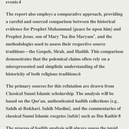
𝐞𝐯𝐞𝐧𝐭𝐬.𝟒
𝐓𝐡𝐞 𝐫𝐞𝐩𝐨𝐫𝐭 𝐚𝐥𝐬𝐨 𝐞𝐦𝐩𝐥𝐨𝐲𝐬 𝐚 𝐜𝐨𝐦𝐩𝐚𝐫𝐚𝐭𝐢𝐯𝐞 𝐚𝐩𝐩𝐫𝐨𝐚𝐜𝐡, 𝐩𝐫𝐨𝐯𝐢𝐝𝐢𝐧𝐠
𝐚 𝐜𝐚𝐫𝐞𝐟𝐮𝐥 𝐚𝐧𝐝 𝐬𝐨𝐮𝐫𝐜𝐞𝐝 𝐜𝐨𝐦𝐩𝐚𝐫𝐢𝐬𝐨𝐧 𝐛𝐞𝐭𝐰𝐞𝐞𝐧 𝐭𝐡𝐞 𝐡𝐢𝐬𝐭𝐨𝐫𝐢𝐜𝐚𝐥
𝐞𝐯𝐢𝐝𝐞𝐧𝐜𝐞 𝐟𝐨𝐫 𝐏𝐫𝐨𝐩𝐡𝐞𝐭 𝐌𝐮𝐡𝐚𝐦𝐦𝐚𝐝 (𝐩𝐞𝐚𝐜𝐞 𝐛𝐞 𝐮𝐩𝐨𝐧 𝐡𝐢𝐦) 𝐚𝐧𝐝
𝐏𝐫𝐨𝐩𝐡𝐞𝐭 𝐉𝐞𝐬𝐮𝐬, 𝐬𝐨𝐧 𝐨𝐟 𝐌𝐚𝐫𝐲 “𝐈𝐬𝐚 𝐢𝐛𝐧 𝐌𝐚𝐫𝐲𝐚𝐦”, 𝐚𝐧𝐝 𝐭𝐡𝐞
𝐦𝐞𝐭𝐡𝐨𝐝𝐨𝐥𝐨𝐠𝐢𝐞𝐬 𝐮𝐬𝐞𝐝 𝐭𝐨 𝐚𝐬𝐬𝐞𝐬𝐬 𝐭𝐡𝐞𝐢𝐫 𝐫𝐞𝐬𝐩𝐞𝐜𝐭𝐢𝐯𝐞 𝐬𝐨𝐮𝐫𝐜𝐞
𝐭𝐫𝐚𝐝𝐢𝐭𝐢𝐨𝐧𝐬—𝐭𝐡𝐞 𝐆𝐨𝐬𝐩𝐞𝐥𝐬, 𝐒𝐢̄𝐫𝐚𝐡, 𝐚𝐧𝐝 𝐇𝐚𝐝𝐢𝐭𝐡. 𝐓𝐡𝐢𝐬 𝐜𝐨𝐦𝐩𝐚𝐫𝐢𝐬𝐨𝐧
𝐝𝐞𝐦𝐨𝐧𝐬𝐭𝐫𝐚𝐭𝐞𝐬 𝐭𝐡𝐚𝐭 𝐭𝐡𝐞 𝐩𝐨𝐥𝐞𝐦𝐢𝐜𝐚𝐥 𝐜𝐥𝐚𝐢𝐦𝐬 𝐨𝐟𝐭𝐞𝐧 𝐫𝐞𝐥𝐲 𝐨𝐧 𝐚
𝐦𝐢𝐬𝐫𝐞𝐩𝐫𝐞𝐬𝐞𝐧𝐭𝐞𝐝 𝐚𝐧𝐝 𝐬𝐢𝐦𝐩𝐥𝐢𝐬𝐭𝐢𝐜 𝐮𝐧𝐝𝐞𝐫𝐬𝐭𝐚𝐧𝐝𝐢𝐧𝐠 𝐨𝐟 𝐭𝐡𝐞
𝐡𝐢𝐬𝐭𝐨𝐫𝐢𝐜𝐢𝐭𝐲 𝐨𝐟 𝐛𝐨𝐭𝐡 𝐫𝐞𝐥𝐢𝐠𝐢𝐨𝐮𝐬 𝐭𝐫𝐚𝐝𝐢𝐭𝐢𝐨𝐧𝐬.𝟔
𝐓𝐡𝐞 𝐩𝐫𝐢𝐦𝐚𝐫𝐲 𝐬𝐨𝐮𝐫𝐜𝐞𝐬 𝐟𝐨𝐫 𝐭𝐡𝐢𝐬 𝐫𝐞𝐟𝐮𝐭𝐚𝐭𝐢𝐨𝐧 𝐚𝐫𝐞 𝐝𝐫𝐚𝐰𝐧 𝐟𝐫𝐨𝐦
𝐂𝐥𝐚𝐬𝐬𝐢𝐜𝐚𝐥 𝐒𝐮𝐧𝐧𝐢 𝐈𝐬𝐥𝐚𝐦𝐢𝐜 𝐬𝐜𝐡𝐨𝐥𝐚𝐫𝐬𝐡𝐢𝐩. 𝐓𝐡𝐞 𝐚𝐧𝐚𝐥𝐲𝐬𝐢𝐬 𝐰𝐢𝐥𝐥 𝐛𝐞
𝐛𝐚𝐬𝐞𝐝 𝐨𝐧 𝐭𝐡𝐞 𝐐𝐮𝐫’𝐚𝐧, 𝐚𝐮𝐭𝐡𝐞𝐧𝐭𝐢𝐜𝐚𝐭𝐞𝐝 𝐡𝐚𝐝𝐢𝐭𝐡 𝐜𝐨𝐥𝐥𝐞𝐜𝐭𝐢𝐨𝐧𝐬 (𝐞.𝐠.,
𝐒𝐚𝐡𝐢𝐡 𝐚𝐥-𝐁𝐮𝐤𝐡𝐚𝐫𝐢, 𝐒𝐚𝐡𝐢𝐡 𝐌𝐮𝐬𝐥𝐢𝐦), 𝐚𝐧𝐝 𝐭𝐡𝐞 𝐜𝐨𝐦𝐦𝐞𝐧𝐭𝐚𝐫𝐢𝐞𝐬 𝐨𝐟
𝐜𝐥𝐚𝐬𝐬𝐢𝐜𝐚𝐥 𝐒𝐮𝐧𝐧𝐢 𝐈𝐬𝐥𝐚𝐦𝐢𝐜 𝐞𝐱𝐞𝐠𝐞𝐭𝐞𝐬 (𝐭𝐚𝐟𝐬𝐢𝐫) 𝐬𝐮𝐜𝐡 𝐚𝐬 𝐈𝐛𝐧 𝐊𝐚𝐭𝐡𝐢𝐫.𝟖
𝐓𝐡𝐞 𝐩𝐫𝐨𝐜𝐞𝐬𝐬 𝐨𝐟 𝐡𝐚𝐝𝐢𝐭𝐡 𝐚𝐧𝐚𝐥𝐲𝐬𝐢𝐬 𝐰𝐢𝐥𝐥 𝐚𝐥𝐰𝐚𝐲𝐬 𝐚𝐬𝐬𝐞𝐬𝐬 𝐭𝐡𝐞 𝐢𝐬𝐧𝐚̄𝐝