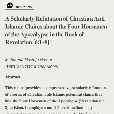
Listen to this
𝐀 𝐒𝐜𝐡𝐨𝐥𝐚𝐫𝐥𝐲 𝐑𝐞𝐟𝐮𝐭𝐚𝐭𝐢𝐨𝐧 𝐨𝐟 𝐂𝐡𝐫𝐢𝐬𝐭𝐢𝐚𝐧 𝐀𝐧𝐭𝐢-
𝐈𝐬𝐥𝐚𝐦𝐢𝐜 𝐂𝐥𝐚𝐢𝐦𝐬 𝐚𝐛𝐨𝐮𝐭 𝐭𝐡𝐞 𝐅𝐨𝐮𝐫 𝐇𝐨𝐫𝐬𝐞𝐦𝐞𝐧
𝐨𝐟 𝐭𝐡𝐞 𝐀𝐩𝐨𝐜𝐚𝐥𝐲𝐩𝐬𝐞 𝐢𝐧 𝐭𝐡𝐞 𝐁𝐨𝐨𝐤 𝐨𝐟
𝐑𝐞𝐯𝐞𝐥𝐚𝐭𝐢𝐨𝐧 (𝟔:𝟏–𝟖)
Mohamad Mostafa Nassar
Twitter:@NassarMohamadMR
𝐀𝐛𝐬𝐭𝐫𝐚𝐜𝐭
𝐓𝐡𝐢𝐬 𝐫𝐞𝐩𝐨𝐫𝐭 𝐩𝐫𝐨𝐯𝐢𝐝𝐞𝐬 𝐚 𝐜𝐨𝐦𝐩𝐫𝐞𝐡𝐞𝐧𝐬𝐢𝐯𝐞, 𝐬𝐜𝐡𝐨𝐥𝐚𝐫𝐥𝐲 𝐫𝐞𝐟𝐮𝐭𝐚𝐭𝐢𝐨𝐧
𝐨𝐟 𝐚 𝐬𝐞𝐫𝐢𝐞𝐬 𝐨𝐟 𝐂𝐡𝐫𝐢𝐬𝐭𝐢𝐚𝐧 𝐚𝐧𝐭𝐢-𝐈𝐬𝐥𝐚𝐦𝐢𝐜 𝐩𝐨𝐥𝐞𝐦𝐢𝐜𝐚𝐥 𝐜𝐥𝐚𝐢𝐦𝐬 𝐭𝐡𝐚𝐭
𝐥𝐢𝐧𝐤 𝐭𝐡𝐞 𝐅𝐨𝐮𝐫 𝐇𝐨𝐫𝐬𝐞𝐦𝐞𝐧 𝐨𝐟 𝐭𝐡𝐞 𝐀𝐩𝐨𝐜𝐚𝐥𝐲𝐩𝐬𝐞 (𝐑𝐞𝐯𝐞𝐥𝐚𝐭𝐢𝐨𝐧 𝟔:𝟏–
𝟖) 𝐭𝐨 𝐈𝐬𝐥𝐚𝐦. 𝐈𝐭 𝐞𝐦𝐩𝐥𝐨𝐲𝐬 𝐚 𝐦𝐮𝐥𝐭𝐢-𝐟𝐚𝐜𝐞𝐭𝐞𝐝 𝐦𝐞𝐭𝐡𝐨𝐝𝐨𝐥𝐨𝐠𝐲