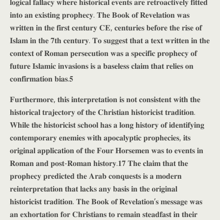
𝐥𝐨𝐠𝐢𝐜𝐚𝐥 𝐟𝐚𝐥𝐥𝐚𝐜𝐲 𝐰𝐡𝐞𝐫𝐞 𝐡𝐢𝐬𝐭𝐨𝐫𝐢𝐜𝐚𝐥 𝐞𝐯𝐞𝐧𝐭𝐬 𝐚𝐫𝐞 𝐫𝐞𝐭𝐫𝐨𝐚𝐜𝐭𝐢𝐯𝐞𝐥𝐲 𝐟𝐢𝐭𝐭𝐞𝐝
𝐢𝐧𝐭𝐨 𝐚𝐧 𝐞𝐱𝐢𝐬𝐭𝐢𝐧𝐠 𝐩𝐫𝐨𝐩𝐡𝐞𝐜𝐲. 𝐓𝐡𝐞 𝐁𝐨𝐨𝐤 𝐨𝐟 𝐑𝐞𝐯𝐞𝐥𝐚𝐭𝐢𝐨𝐧 𝐰𝐚𝐬
𝐰𝐫𝐢𝐭𝐭𝐞𝐧 𝐢𝐧 𝐭𝐡𝐞 𝐟𝐢𝐫𝐬𝐭 𝐜𝐞𝐧𝐭𝐮𝐫𝐲 𝐂𝐄, 𝐜𝐞𝐧𝐭𝐮𝐫𝐢𝐞𝐬 𝐛𝐞𝐟𝐨𝐫𝐞 𝐭𝐡𝐞 𝐫𝐢𝐬𝐞 𝐨𝐟
𝐈𝐬𝐥𝐚𝐦 𝐢𝐧 𝐭𝐡𝐞 𝟕𝐭𝐡 𝐜𝐞𝐧𝐭𝐮𝐫𝐲. 𝐓𝐨 𝐬𝐮𝐠𝐠𝐞𝐬𝐭 𝐭𝐡𝐚𝐭 𝐚 𝐭𝐞𝐱𝐭 𝐰𝐫𝐢𝐭𝐭𝐞𝐧 𝐢𝐧 𝐭𝐡𝐞
𝐜𝐨𝐧𝐭𝐞𝐱𝐭 𝐨𝐟 𝐑𝐨𝐦𝐚𝐧 𝐩𝐞𝐫𝐬𝐞𝐜𝐮𝐭𝐢𝐨𝐧 𝐰𝐚𝐬 𝐚 𝐬𝐩𝐞𝐜𝐢𝐟𝐢𝐜 𝐩𝐫𝐨𝐩𝐡𝐞𝐜𝐲 𝐨𝐟
𝐟𝐮𝐭𝐮𝐫𝐞 𝐈𝐬𝐥𝐚𝐦𝐢𝐜 𝐢𝐧𝐯𝐚𝐬𝐢𝐨𝐧𝐬 𝐢𝐬 𝐚 𝐛𝐚𝐬𝐞𝐥𝐞𝐬𝐬 𝐜𝐥𝐚𝐢𝐦 𝐭𝐡𝐚𝐭 𝐫𝐞𝐥𝐢𝐞𝐬 𝐨𝐧
𝐜𝐨𝐧𝐟𝐢𝐫𝐦𝐚𝐭𝐢𝐨𝐧 𝐛𝐢𝐚𝐬.𝟓
𝐅𝐮𝐫𝐭𝐡𝐞𝐫𝐦𝐨𝐫𝐞, 𝐭𝐡𝐢𝐬 𝐢𝐧𝐭𝐞𝐫𝐩𝐫𝐞𝐭𝐚𝐭𝐢𝐨𝐧 𝐢𝐬 𝐧𝐨𝐭 𝐜𝐨𝐧𝐬𝐢𝐬𝐭𝐞𝐧𝐭 𝐰𝐢𝐭𝐡 𝐭𝐡𝐞
𝐡𝐢𝐬𝐭𝐨𝐫𝐢𝐜𝐚𝐥 𝐭𝐫𝐚𝐣𝐞𝐜𝐭𝐨𝐫𝐲 𝐨𝐟 𝐭𝐡𝐞 𝐂𝐡𝐫𝐢𝐬𝐭𝐢𝐚𝐧 𝐡𝐢𝐬𝐭𝐨𝐫𝐢𝐜𝐢𝐬𝐭 𝐭𝐫𝐚𝐝𝐢𝐭𝐢𝐨𝐧.
𝐖𝐡𝐢𝐥𝐞 𝐭𝐡𝐞 𝐡𝐢𝐬𝐭𝐨𝐫𝐢𝐜𝐢𝐬𝐭 𝐬𝐜𝐡𝐨𝐨𝐥 𝐡𝐚𝐬 𝐚 𝐥𝐨𝐧𝐠 𝐡𝐢𝐬𝐭𝐨𝐫𝐲 𝐨𝐟 𝐢𝐝𝐞𝐧𝐭𝐢𝐟𝐲𝐢𝐧𝐠
𝐜𝐨𝐧𝐭𝐞𝐦𝐩𝐨𝐫𝐚𝐫𝐲 𝐞𝐧𝐞𝐦𝐢𝐞𝐬 𝐰𝐢𝐭𝐡 𝐚𝐩𝐨𝐜𝐚𝐥𝐲𝐩𝐭𝐢𝐜 𝐩𝐫𝐨𝐩𝐡𝐞𝐜𝐢𝐞𝐬, 𝐢𝐭𝐬
𝐨𝐫𝐢𝐠𝐢𝐧𝐚𝐥 𝐚𝐩𝐩𝐥𝐢𝐜𝐚𝐭𝐢𝐨𝐧 𝐨𝐟 𝐭𝐡𝐞 𝐅𝐨𝐮𝐫 𝐇𝐨𝐫𝐬𝐞𝐦𝐞𝐧 𝐰𝐚𝐬 𝐭𝐨 𝐞𝐯𝐞𝐧𝐭𝐬 𝐢𝐧
𝐑𝐨𝐦𝐚𝐧 𝐚𝐧𝐝 𝐩𝐨𝐬𝐭-𝐑𝐨𝐦𝐚𝐧 𝐡𝐢𝐬𝐭𝐨𝐫𝐲.𝟏𝟕 𝐓𝐡𝐞 𝐜𝐥𝐚𝐢𝐦 𝐭𝐡𝐚𝐭 𝐭𝐡𝐞
𝐩𝐫𝐨𝐩𝐡𝐞𝐜𝐲 𝐩𝐫𝐞𝐝𝐢𝐜𝐭𝐞𝐝 𝐭𝐡𝐞 𝐀𝐫𝐚𝐛 𝐜𝐨𝐧𝐪𝐮𝐞𝐬𝐭𝐬 𝐢𝐬 𝐚 𝐦𝐨𝐝𝐞𝐫𝐧
𝐫𝐞𝐢𝐧𝐭𝐞𝐫𝐩𝐫𝐞𝐭𝐚𝐭𝐢𝐨𝐧 𝐭𝐡𝐚𝐭 𝐥𝐚𝐜𝐤𝐬 𝐚𝐧𝐲 𝐛𝐚𝐬𝐢𝐬 𝐢𝐧 𝐭𝐡𝐞 𝐨𝐫𝐢𝐠𝐢𝐧𝐚𝐥
𝐡𝐢𝐬𝐭𝐨𝐫𝐢𝐜𝐢𝐬𝐭 𝐭𝐫𝐚𝐝𝐢𝐭𝐢𝐨𝐧. 𝐓𝐡𝐞 𝐁𝐨𝐨𝐤 𝐨𝐟 𝐑𝐞𝐯𝐞𝐥𝐚𝐭𝐢𝐨𝐧’𝐬 𝐦𝐞𝐬𝐬𝐚𝐠𝐞 𝐰𝐚𝐬
𝐚𝐧 𝐞𝐱𝐡𝐨𝐫𝐭𝐚𝐭𝐢𝐨𝐧 𝐟𝐨𝐫 𝐂𝐡𝐫𝐢𝐬𝐭𝐢𝐚𝐧𝐬 𝐭𝐨 𝐫𝐞𝐦𝐚𝐢𝐧 𝐬𝐭𝐞𝐚𝐝𝐟𝐚𝐬𝐭 𝐢𝐧 𝐭𝐡𝐞𝐢𝐫