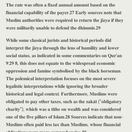
𝐓𝐡𝐞 𝐫𝐚𝐭𝐞 𝐰𝐚𝐬 𝐨𝐟𝐭𝐞𝐧 𝐚 𝐟𝐢𝐱𝐞𝐝 𝐚𝐧𝐧𝐮𝐚𝐥 𝐚𝐦𝐨𝐮𝐧𝐭 𝐛𝐚𝐬𝐞𝐝 𝐨𝐧 𝐭𝐡𝐞
𝐟𝐢𝐧𝐚𝐧𝐜𝐢𝐚𝐥 𝐜𝐚𝐩𝐚𝐛𝐢𝐥𝐢𝐭𝐲 𝐨𝐟 𝐭𝐡𝐞 𝐩𝐚𝐲𝐞𝐫.𝟐𝟕 𝐄𝐚𝐫𝐥𝐲 𝐬𝐨𝐮𝐫𝐜𝐞𝐬 𝐧𝐨𝐭𝐞 𝐭𝐡𝐚𝐭
𝐌𝐮𝐬𝐥𝐢𝐦 𝐚𝐮𝐭𝐡𝐨𝐫𝐢𝐭𝐢𝐞𝐬 𝐰𝐞𝐫𝐞 𝐫𝐞𝐪𝐮𝐢𝐫𝐞𝐝 𝐭𝐨 𝐫𝐞𝐭𝐮𝐫𝐧 𝐭𝐡𝐞 𝐣𝐢𝐳𝐲𝐚 𝐢𝐟 𝐭𝐡𝐞𝐲
𝐰𝐞𝐫𝐞 𝐦𝐢𝐥𝐢𝐭𝐚𝐫𝐢𝐥𝐲 𝐮𝐧𝐚𝐛𝐥𝐞 𝐭𝐨 𝐝𝐞𝐟𝐞𝐧𝐝 𝐭𝐡𝐞 𝐝𝐡𝐢𝐦𝐦𝐢𝐬.𝟐𝟗
𝐖𝐡𝐢𝐥𝐞 𝐬𝐨𝐦𝐞 𝐜𝐥𝐚𝐬𝐬𝐢𝐜𝐚𝐥 𝐣𝐮𝐫𝐢𝐬𝐭𝐬 𝐚𝐧𝐝 𝐡𝐢𝐬𝐭𝐨𝐫𝐢𝐜𝐚𝐥 𝐩𝐞𝐫𝐢𝐨𝐝𝐬 𝐝𝐢𝐝
𝐢𝐧𝐭𝐞𝐫𝐩𝐫𝐞𝐭 𝐭𝐡𝐞 𝐣𝐢𝐳𝐲𝐚 𝐭𝐡𝐫𝐨𝐮𝐠𝐡 𝐭𝐡𝐞 𝐥𝐞𝐧𝐬 𝐨𝐟 𝐡𝐮𝐦𝐢𝐥𝐢𝐭𝐲 𝐚𝐧𝐝 𝐥𝐨𝐰𝐞𝐫
𝐬𝐨𝐜𝐢𝐚𝐥 𝐬𝐭𝐚𝐭𝐮𝐬, 𝐚𝐬 𝐢𝐧𝐝𝐢𝐜𝐚𝐭𝐞𝐝 𝐢𝐧 𝐬𝐨𝐦𝐞 𝐜𝐨𝐦𝐦𝐞𝐧𝐭𝐚𝐫𝐢𝐞𝐬 𝐨𝐧 𝐐𝐮𝐫’𝐚𝐧
𝟗:𝟐𝟗 𝟖, 𝐭𝐡𝐢𝐬 𝐝𝐨𝐞𝐬 𝐧𝐨𝐭 𝐞𝐪𝐮𝐚𝐭𝐞 𝐭𝐨 𝐭𝐡𝐞 𝐰𝐢𝐝𝐞𝐬𝐩𝐫𝐞𝐚𝐝 𝐞𝐜𝐨𝐧𝐨𝐦𝐢𝐜
𝐨𝐩𝐩𝐫𝐞𝐬𝐬𝐢𝐨𝐧 𝐚𝐧𝐝 𝐟𝐚𝐦𝐢𝐧𝐞 𝐬𝐲𝐦𝐛𝐨𝐥𝐢𝐬𝐞𝐝 𝐛𝐲 𝐭𝐡𝐞 𝐛𝐥𝐚𝐜𝐤 𝐡𝐨𝐫𝐬𝐞𝐦𝐚𝐧.
𝐓𝐡𝐞 𝐩𝐨𝐥𝐞𝐦𝐢𝐜𝐚𝐥 𝐢𝐧𝐭𝐞𝐫𝐩𝐫𝐞𝐭𝐚𝐭𝐢𝐨𝐧 𝐟𝐨𝐜𝐮𝐬𝐞𝐬 𝐨𝐧 𝐭𝐡𝐞 𝐦𝐨𝐬𝐭 𝐬𝐞𝐯𝐞𝐫𝐞
𝐥𝐞𝐠𝐚𝐥𝐢𝐬𝐭𝐢𝐜 𝐢𝐧𝐭𝐞𝐫𝐩𝐫𝐞𝐭𝐚𝐭𝐢𝐨𝐧𝐬 𝐰𝐡𝐢𝐥𝐞 𝐢𝐠𝐧𝐨𝐫𝐢𝐧𝐠 𝐭𝐡𝐞 𝐛𝐫𝐨𝐚𝐝𝐞𝐫
𝐡𝐢𝐬𝐭𝐨𝐫𝐢𝐜𝐚𝐥 𝐚𝐧𝐝 𝐥𝐞𝐠𝐚𝐥 𝐜𝐨𝐧𝐭𝐞𝐱𝐭. 𝐅𝐮𝐫𝐭𝐡𝐞𝐫𝐦𝐨𝐫𝐞, 𝐌𝐮𝐬𝐥𝐢𝐦𝐬 𝐰𝐞𝐫𝐞
𝐨𝐛𝐥𝐢𝐠𝐚𝐭𝐞𝐝 𝐭𝐨 𝐩𝐚𝐲 𝐨𝐭𝐡𝐞𝐫 𝐭𝐚𝐱𝐞𝐬, 𝐬𝐮𝐜𝐡 𝐚𝐬 𝐭𝐡𝐞 𝐳𝐚𝐤𝐚̄𝐭 (“𝐨𝐛𝐥𝐢𝐠𝐚𝐭𝐨𝐫𝐲
𝐜𝐡𝐚𝐫𝐢𝐭𝐲”), 𝐰𝐡𝐢𝐜𝐡 𝐰𝐚𝐬 𝐚 𝐭𝐢𝐭𝐡𝐞 𝐨𝐧 𝐰𝐞𝐚𝐥𝐭𝐡 𝐚𝐧𝐝 𝐰𝐚𝐬 𝐜𝐨𝐧𝐬𝐢𝐝𝐞𝐫𝐞𝐝
𝐨𝐧𝐞 𝐨𝐟 𝐭𝐡𝐞 𝐟𝐢𝐯𝐞 𝐩𝐢𝐥𝐥𝐚𝐫𝐬 𝐨𝐟 𝐈𝐬𝐥𝐚𝐦.𝟐𝟖 𝐒𝐨𝐮𝐫𝐜𝐞𝐬 𝐢𝐧𝐝𝐢𝐜𝐚𝐭𝐞 𝐭𝐡𝐚𝐭 𝐧𝐨𝐧-
𝐌𝐮𝐬𝐥𝐢𝐦𝐬 𝐨𝐟𝐭𝐞𝐧 𝐩𝐚𝐢𝐝 𝐥𝐞𝐬𝐬 𝐭𝐚𝐱 𝐭𝐡𝐚𝐧 𝐌𝐮𝐬𝐥𝐢𝐦𝐬, 𝐰𝐡𝐨𝐬𝐞 𝐟𝐢𝐧𝐚𝐧𝐜𝐢𝐚𝐥