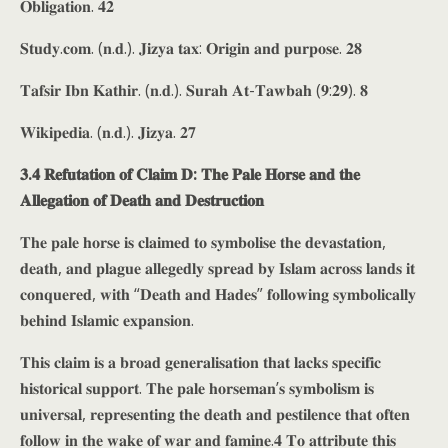
𝐎𝐛𝐥𝐢𝐠𝐚𝐭𝐢𝐨𝐧. 𝟒𝟐
𝐒𝐭𝐮𝐝𝐲.𝐜𝐨𝐦. (𝐧.𝐝.). 𝐉𝐢𝐳𝐲𝐚 𝐭𝐚𝐱: 𝐎𝐫𝐢𝐠𝐢𝐧 𝐚𝐧𝐝 𝐩𝐮𝐫𝐩𝐨𝐬𝐞. 𝟐𝟖
𝐓𝐚𝐟𝐬𝐢𝐫 𝐈𝐛𝐧 𝐊𝐚𝐭𝐡𝐢𝐫. (𝐧.𝐝.). 𝐒𝐮𝐫𝐚𝐡 𝐀𝐭-𝐓𝐚𝐰𝐛𝐚𝐡 (𝟗:𝟐𝟗). 𝟖
𝐖𝐢𝐤𝐢𝐩𝐞𝐝𝐢𝐚. (𝐧.𝐝.). 𝐉𝐢𝐳𝐲𝐚. 𝟐𝟕
𝟑.𝟒 𝐑𝐞𝐟𝐮𝐭𝐚𝐭𝐢𝐨𝐧 𝐨𝐟 𝐂𝐥𝐚𝐢𝐦 𝐃: 𝐓𝐡𝐞 𝐏𝐚𝐥𝐞 𝐇𝐨𝐫𝐬𝐞 𝐚𝐧𝐝 𝐭𝐡𝐞
𝐀𝐥𝐥𝐞𝐠𝐚𝐭𝐢𝐨𝐧 𝐨𝐟 𝐃𝐞𝐚𝐭𝐡 𝐚𝐧𝐝 𝐃𝐞𝐬𝐭𝐫𝐮𝐜𝐭𝐢𝐨𝐧
𝐓𝐡𝐞 𝐩𝐚𝐥𝐞 𝐡𝐨𝐫𝐬𝐞 𝐢𝐬 𝐜𝐥𝐚𝐢𝐦𝐞𝐝 𝐭𝐨 𝐬𝐲𝐦𝐛𝐨𝐥𝐢𝐬𝐞 𝐭𝐡𝐞 𝐝𝐞𝐯𝐚𝐬𝐭𝐚𝐭𝐢𝐨𝐧,
𝐝𝐞𝐚𝐭𝐡, 𝐚𝐧𝐝 𝐩𝐥𝐚𝐠𝐮𝐞 𝐚𝐥𝐥𝐞𝐠𝐞𝐝𝐥𝐲 𝐬𝐩𝐫𝐞𝐚𝐝 𝐛𝐲 𝐈𝐬𝐥𝐚𝐦 𝐚𝐜𝐫𝐨𝐬𝐬 𝐥𝐚𝐧𝐝𝐬 𝐢𝐭
𝐜𝐨𝐧𝐪𝐮𝐞𝐫𝐞𝐝, 𝐰𝐢𝐭𝐡 “𝐃𝐞𝐚𝐭𝐡 𝐚𝐧𝐝 𝐇𝐚𝐝𝐞𝐬” 𝐟𝐨𝐥𝐥𝐨𝐰𝐢𝐧𝐠 𝐬𝐲𝐦𝐛𝐨𝐥𝐢𝐜𝐚𝐥𝐥𝐲
𝐛𝐞𝐡𝐢𝐧𝐝 𝐈𝐬𝐥𝐚𝐦𝐢𝐜 𝐞𝐱𝐩𝐚𝐧𝐬𝐢𝐨𝐧.
𝐓𝐡𝐢𝐬 𝐜𝐥𝐚𝐢𝐦 𝐢𝐬 𝐚 𝐛𝐫𝐨𝐚𝐝 𝐠𝐞𝐧𝐞𝐫𝐚𝐥𝐢𝐬𝐚𝐭𝐢𝐨𝐧 𝐭𝐡𝐚𝐭 𝐥𝐚𝐜𝐤𝐬 𝐬𝐩𝐞𝐜𝐢𝐟𝐢𝐜
𝐡𝐢𝐬𝐭𝐨𝐫𝐢𝐜𝐚𝐥 𝐬𝐮𝐩𝐩𝐨𝐫𝐭. 𝐓𝐡𝐞 𝐩𝐚𝐥𝐞 𝐡𝐨𝐫𝐬𝐞𝐦𝐚𝐧’𝐬 𝐬𝐲𝐦𝐛𝐨𝐥𝐢𝐬𝐦 𝐢𝐬
𝐮𝐧𝐢𝐯𝐞𝐫𝐬𝐚𝐥, 𝐫𝐞𝐩𝐫𝐞𝐬𝐞𝐧𝐭𝐢𝐧𝐠 𝐭𝐡𝐞 𝐝𝐞𝐚𝐭𝐡 𝐚𝐧𝐝 𝐩𝐞𝐬𝐭𝐢𝐥𝐞𝐧𝐜𝐞 𝐭𝐡𝐚𝐭 𝐨𝐟𝐭𝐞𝐧
𝐟𝐨𝐥𝐥𝐨𝐰 𝐢𝐧 𝐭𝐡𝐞 𝐰𝐚𝐤𝐞 𝐨𝐟 𝐰𝐚𝐫 𝐚𝐧𝐝 𝐟𝐚𝐦𝐢𝐧𝐞.𝟒 𝐓𝐨 𝐚𝐭𝐭𝐫𝐢𝐛𝐮𝐭𝐞 𝐭𝐡𝐢𝐬