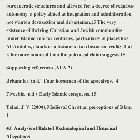
𝐛𝐮𝐫𝐞𝐚𝐮𝐜𝐫𝐚𝐭𝐢𝐜 𝐬𝐭𝐫𝐮𝐜𝐭𝐮𝐫𝐞𝐬 𝐚𝐧𝐝 𝐚𝐥𝐥𝐨𝐰𝐞𝐝 𝐟𝐨𝐫 𝐚 𝐝𝐞𝐠𝐫𝐞𝐞 𝐨𝐟 𝐫𝐞𝐥𝐢𝐠𝐢𝐨𝐮𝐬
𝐚𝐮𝐭𝐨𝐧𝐨𝐦𝐲, 𝐚 𝐩𝐨𝐥𝐢𝐜𝐲 𝐚𝐢𝐦𝐞𝐝 𝐚𝐭 𝐢𝐧𝐭𝐞𝐠𝐫𝐚𝐭𝐢𝐨𝐧 𝐚𝐧𝐝 𝐚𝐝𝐦𝐢𝐧𝐢𝐬𝐭𝐫𝐚𝐭𝐢𝐨𝐧,
𝐧𝐨𝐭 𝐰𝐚𝐧𝐭𝐨𝐧 𝐝𝐞𝐬𝐭𝐫𝐮𝐜𝐭𝐢𝐨𝐧 𝐚𝐧𝐝 𝐝𝐞𝐯𝐚𝐬𝐭𝐚𝐭𝐢𝐨𝐧.𝟏𝟓 𝐓𝐡𝐞 𝐯𝐞𝐫𝐲
𝐞𝐱𝐢𝐬𝐭𝐞𝐧𝐜𝐞 𝐨𝐟 𝐭𝐡𝐫𝐢𝐯𝐢𝐧𝐠 𝐂𝐡𝐫𝐢𝐬𝐭𝐢𝐚𝐧 𝐚𝐧𝐝 𝐉𝐞𝐰𝐢𝐬𝐡 𝐜𝐨𝐦𝐦𝐮𝐧𝐢𝐭𝐢𝐞𝐬
𝐮𝐧𝐝𝐞𝐫 𝐈𝐬𝐥𝐚𝐦𝐢𝐜 𝐫𝐮𝐥𝐞 𝐟𝐨𝐫 𝐜𝐞𝐧𝐭𝐮𝐫𝐢𝐞𝐬, 𝐩𝐚𝐫𝐭𝐢𝐜𝐮𝐥𝐚𝐫𝐥𝐲 𝐢𝐧 𝐩𝐥𝐚𝐜𝐞𝐬 𝐥𝐢𝐤𝐞
𝐀𝐥-𝐀𝐧𝐝𝐚𝐥𝐮𝐬, 𝐬𝐭𝐚𝐧𝐝𝐬 𝐚𝐬 𝐚 𝐭𝐞𝐬𝐭𝐚𝐦𝐞𝐧𝐭 𝐭𝐨 𝐚 𝐡𝐢𝐬𝐭𝐨𝐫𝐢𝐜𝐚𝐥 𝐫𝐞𝐚𝐥𝐢𝐭𝐲 𝐭𝐡𝐚𝐭
𝐢𝐬 𝐟𝐚𝐫 𝐦𝐨𝐫𝐞 𝐧𝐮𝐚𝐧𝐜𝐞𝐝 𝐭𝐡𝐚𝐧 𝐭𝐡𝐞 𝐩𝐨𝐥𝐞𝐦𝐢𝐜𝐚𝐥 𝐜𝐥𝐚𝐢𝐦 𝐬𝐮𝐠𝐠𝐞𝐬𝐭𝐬.𝟏𝟓
𝐒𝐮𝐩𝐩𝐨𝐫𝐭𝐢𝐧𝐠 𝐫𝐞𝐟𝐞𝐫𝐞𝐧𝐜𝐞𝐬 (𝐀𝐏𝐀 𝟕):
𝐁𝐫𝐢𝐭𝐚𝐧𝐧𝐢𝐜𝐚. (𝐧.𝐝.). 𝐅𝐨𝐮𝐫 𝐡𝐨𝐫𝐬𝐞𝐦𝐞𝐧 𝐨𝐟 𝐭𝐡𝐞 𝐚𝐩𝐨𝐜𝐚𝐥𝐲𝐩𝐬𝐞. 𝟒
𝐅𝐢𝐯𝐞𝐚𝐛𝐥𝐞. (𝐧.𝐝.). 𝐄𝐚𝐫𝐥𝐲 𝐈𝐬𝐥𝐚𝐦𝐢𝐜 𝐜𝐨𝐧𝐪𝐮𝐞𝐬𝐭𝐬. 𝟏𝟓
𝐓𝐨𝐥𝐚𝐧, 𝐉. 𝐕. (𝟐𝟎𝟎𝟎). 𝐌𝐞𝐝𝐢𝐞𝐯𝐚𝐥 𝐂𝐡𝐫𝐢𝐬𝐭𝐢𝐚𝐧 𝐩𝐞𝐫𝐜𝐞𝐩𝐭𝐢𝐨𝐧𝐬 𝐨𝐟 𝐈𝐬𝐥𝐚𝐦.
𝟏
𝟒.𝟎 𝐀𝐧𝐚𝐥𝐲𝐬𝐢𝐬 𝐨𝐟 𝐑𝐞𝐥𝐚𝐭𝐞𝐝 𝐄𝐬𝐜𝐡𝐚𝐭𝐨𝐥𝐨𝐠𝐢𝐜𝐚𝐥 𝐚𝐧𝐝 𝐇𝐢𝐬𝐭𝐨𝐫𝐢𝐜𝐚𝐥
𝐀𝐥𝐥𝐞𝐠𝐚𝐭𝐢𝐨𝐧𝐬