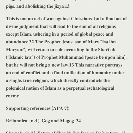
𝐩𝐢𝐠𝐬, 𝐚𝐧𝐝 𝐚𝐛𝐨𝐥𝐢𝐬𝐡𝐢𝐧𝐠 𝐭𝐡𝐞 𝐣𝐢𝐳𝐲𝐚.𝟏𝟑
𝐓𝐡𝐢𝐬 𝐢𝐬 𝐧𝐨𝐭 𝐚𝐧 𝐚𝐜𝐭 𝐨𝐟 𝐰𝐚𝐫 𝐚𝐠𝐚𝐢𝐧𝐬𝐭 𝐂𝐡𝐫𝐢𝐬𝐭𝐢𝐚𝐧𝐬, 𝐛𝐮𝐭 𝐚 𝐟𝐢𝐧𝐚𝐥 𝐚𝐜𝐭 𝐨𝐟
𝐝𝐢𝐯𝐢𝐧𝐞 𝐣𝐮𝐝𝐠𝐦𝐞𝐧𝐭 𝐭𝐡𝐚𝐭 𝐰𝐢𝐥𝐥 𝐥𝐞𝐚𝐝 𝐭𝐨 𝐭𝐡𝐞 𝐞𝐧𝐝 𝐨𝐟 𝐚𝐥𝐥 𝐫𝐞𝐥𝐢𝐠𝐢𝐨𝐧𝐬
𝐞𝐱𝐜𝐞𝐩𝐭 𝐈𝐬𝐥𝐚𝐦, 𝐮𝐬𝐡𝐞𝐫𝐢𝐧𝐠 𝐢𝐧 𝐚 𝐩𝐞𝐫𝐢𝐨𝐝 𝐨𝐟 𝐠𝐥𝐨𝐛𝐚𝐥 𝐩𝐞𝐚𝐜𝐞 𝐚𝐧𝐝
𝐚𝐛𝐮𝐧𝐝𝐚𝐧𝐜𝐞.𝟑𝟐 𝐓𝐡𝐞 𝐏𝐫𝐨𝐩𝐡𝐞𝐭 𝐉𝐞𝐬𝐮𝐬, 𝐬𝐨𝐧 𝐨𝐟 𝐌𝐚𝐫𝐲 “𝐈𝐬𝐚 𝐢𝐛𝐧
𝐌𝐚𝐫𝐲𝐚𝐦”, 𝐰𝐢𝐥𝐥 𝐫𝐞𝐭𝐮𝐫𝐧 𝐭𝐨 𝐫𝐮𝐥𝐞 𝐚𝐜𝐜𝐨𝐫𝐝𝐢𝐧𝐠 𝐭𝐨 𝐭𝐡𝐞 𝐒𝐡𝐚𝐫𝐢̄ʿ𝐚𝐡
(“𝐈𝐬𝐥𝐚𝐦𝐢𝐜 𝐥𝐚𝐰”) 𝐨𝐟 𝐏𝐫𝐨𝐩𝐡𝐞𝐭 𝐌𝐮𝐡𝐚𝐦𝐦𝐚𝐝 (𝐩𝐞𝐚𝐜𝐞 𝐛𝐞 𝐮𝐩𝐨𝐧 𝐡𝐢𝐦),
𝐛𝐮𝐭 𝐡𝐞 𝐰𝐢𝐥𝐥 𝐧𝐨𝐭 𝐛𝐫𝐢𝐧𝐠 𝐚 𝐧𝐞𝐰 𝐥𝐚𝐰.𝟏𝟑 𝐓𝐡𝐢𝐬 𝐧𝐚𝐫𝐫𝐚𝐭𝐢𝐯𝐞 𝐩𝐨𝐫𝐭𝐫𝐚𝐲𝐬
𝐚𝐧 𝐞𝐧𝐝 𝐨𝐟 𝐜𝐨𝐧𝐟𝐥𝐢𝐜𝐭 𝐚𝐧𝐝 𝐚 𝐟𝐢𝐧𝐚𝐥 𝐮𝐧𝐢𝐟𝐢𝐜𝐚𝐭𝐢𝐨𝐧 𝐨𝐟 𝐡𝐮𝐦𝐚𝐧𝐢𝐭𝐲 𝐮𝐧𝐝𝐞𝐫
𝐚 𝐬𝐢𝐧𝐠𝐥𝐞, 𝐭𝐫𝐮𝐞 𝐫𝐞𝐥𝐢𝐠𝐢𝐨𝐧, 𝐰𝐡𝐢𝐜𝐡 𝐝𝐢𝐫𝐞𝐜𝐭𝐥𝐲 𝐜𝐨𝐧𝐭𝐫𝐚𝐝𝐢𝐜𝐭𝐬 𝐭𝐡𝐞
𝐩𝐨𝐥𝐞𝐦𝐢𝐜𝐚𝐥 𝐧𝐨𝐭𝐢𝐨𝐧 𝐨𝐟 𝐈𝐬𝐥𝐚𝐦 𝐚𝐬 𝐚 𝐩𝐞𝐫𝐩𝐞𝐭𝐮𝐚𝐥 𝐞𝐬𝐜𝐡𝐚𝐭𝐨𝐥𝐨𝐠𝐢𝐜𝐚𝐥
𝐞𝐧𝐞𝐦𝐲.
𝐒𝐮𝐩𝐩𝐨𝐫𝐭𝐢𝐧𝐠 𝐫𝐞𝐟𝐞𝐫𝐞𝐧𝐜𝐞𝐬 (𝐀𝐏𝐀 𝟕):
𝐁𝐫𝐢𝐭𝐚𝐧𝐧𝐢𝐜𝐚. (𝐧.𝐝.). 𝐆𝐨𝐠 𝐚𝐧𝐝 𝐌𝐚𝐠𝐨𝐠. 𝟑𝟒