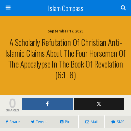
Islam Compass
September 17, 2025
A Scholarly Refutation Of Christian Anti-
Islamic Claims About The Four Horsemen Of
The Apocalypse In The Book Of Revelation
(6:1–8)
0
SHARES
Share
Tweet
Pin
Mail
SMS