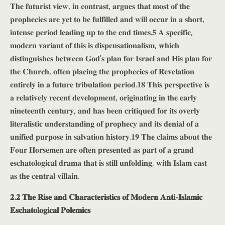
𝐓𝐡𝐞 𝐟𝐮𝐭𝐮𝐫𝐢𝐬𝐭 𝐯𝐢𝐞𝐰, 𝐢𝐧 𝐜𝐨𝐧𝐭𝐫𝐚𝐬𝐭, 𝐚𝐫𝐠𝐮𝐞𝐬 𝐭𝐡𝐚𝐭 𝐦𝐨𝐬𝐭 𝐨𝐟 𝐭𝐡𝐞
𝐩𝐫𝐨𝐩𝐡𝐞𝐜𝐢𝐞𝐬 𝐚𝐫𝐞 𝐲𝐞𝐭 𝐭𝐨 𝐛𝐞 𝐟𝐮𝐥𝐟𝐢𝐥𝐥𝐞𝐝 𝐚𝐧𝐝 𝐰𝐢𝐥𝐥 𝐨𝐜𝐜𝐮𝐫 𝐢𝐧 𝐚 𝐬𝐡𝐨𝐫𝐭,
𝐢𝐧𝐭𝐞𝐧𝐬𝐞 𝐩𝐞𝐫𝐢𝐨𝐝 𝐥𝐞𝐚𝐝𝐢𝐧𝐠 𝐮𝐩 𝐭𝐨 𝐭𝐡𝐞 𝐞𝐧𝐝 𝐭𝐢𝐦𝐞𝐬.𝟓 𝐀 𝐬𝐩𝐞𝐜𝐢𝐟𝐢𝐜,
𝐦𝐨𝐝𝐞𝐫𝐧 𝐯𝐚𝐫𝐢𝐚𝐧𝐭 𝐨𝐟 𝐭𝐡𝐢𝐬 𝐢𝐬 𝐝𝐢𝐬𝐩𝐞𝐧𝐬𝐚𝐭𝐢𝐨𝐧𝐚𝐥𝐢𝐬𝐦, 𝐰𝐡𝐢𝐜𝐡
𝐝𝐢𝐬𝐭𝐢𝐧𝐠𝐮𝐢𝐬𝐡𝐞𝐬 𝐛𝐞𝐭𝐰𝐞𝐞𝐧 𝐆𝐨𝐝’𝐬 𝐩𝐥𝐚𝐧 𝐟𝐨𝐫 𝐈𝐬𝐫𝐚𝐞𝐥 𝐚𝐧𝐝 𝐇𝐢𝐬 𝐩𝐥𝐚𝐧 𝐟𝐨𝐫
𝐭𝐡𝐞 𝐂𝐡𝐮𝐫𝐜𝐡, 𝐨𝐟𝐭𝐞𝐧 𝐩𝐥𝐚𝐜𝐢𝐧𝐠 𝐭𝐡𝐞 𝐩𝐫𝐨𝐩𝐡𝐞𝐜𝐢𝐞𝐬 𝐨𝐟 𝐑𝐞𝐯𝐞𝐥𝐚𝐭𝐢𝐨𝐧
𝐞𝐧𝐭𝐢𝐫𝐞𝐥𝐲 𝐢𝐧 𝐚 𝐟𝐮𝐭𝐮𝐫𝐞 𝐭𝐫𝐢𝐛𝐮𝐥𝐚𝐭𝐢𝐨𝐧 𝐩𝐞𝐫𝐢𝐨𝐝.𝟏𝟖 𝐓𝐡𝐢𝐬 𝐩𝐞𝐫𝐬𝐩𝐞𝐜𝐭𝐢𝐯𝐞 𝐢𝐬
𝐚 𝐫𝐞𝐥𝐚𝐭𝐢𝐯𝐞𝐥𝐲 𝐫𝐞𝐜𝐞𝐧𝐭 𝐝𝐞𝐯𝐞𝐥𝐨𝐩𝐦𝐞𝐧𝐭, 𝐨𝐫𝐢𝐠𝐢𝐧𝐚𝐭𝐢𝐧𝐠 𝐢𝐧 𝐭𝐡𝐞 𝐞𝐚𝐫𝐥𝐲
𝐧𝐢𝐧𝐞𝐭𝐞𝐞𝐧𝐭𝐡 𝐜𝐞𝐧𝐭𝐮𝐫𝐲, 𝐚𝐧𝐝 𝐡𝐚𝐬 𝐛𝐞𝐞𝐧 𝐜𝐫𝐢𝐭𝐢𝐪𝐮𝐞𝐝 𝐟𝐨𝐫 𝐢𝐭𝐬 𝐨𝐯𝐞𝐫𝐥𝐲
𝐥𝐢𝐭𝐞𝐫𝐚𝐥𝐢𝐬𝐭𝐢𝐜 𝐮𝐧𝐝𝐞𝐫𝐬𝐭𝐚𝐧𝐝𝐢𝐧𝐠 𝐨𝐟 𝐩𝐫𝐨𝐩𝐡𝐞𝐜𝐲 𝐚𝐧𝐝 𝐢𝐭𝐬 𝐝𝐞𝐧𝐢𝐚𝐥 𝐨𝐟 𝐚
𝐮𝐧𝐢𝐟𝐢𝐞𝐝 𝐩𝐮𝐫𝐩𝐨𝐬𝐞 𝐢𝐧 𝐬𝐚𝐥𝐯𝐚𝐭𝐢𝐨𝐧 𝐡𝐢𝐬𝐭𝐨𝐫𝐲.𝟏𝟗 𝐓𝐡𝐞 𝐜𝐥𝐚𝐢𝐦𝐬 𝐚𝐛𝐨𝐮𝐭 𝐭𝐡𝐞
𝐅𝐨𝐮𝐫 𝐇𝐨𝐫𝐬𝐞𝐦𝐞𝐧 𝐚𝐫𝐞 𝐨𝐟𝐭𝐞𝐧 𝐩𝐫𝐞𝐬𝐞𝐧𝐭𝐞𝐝 𝐚𝐬 𝐩𝐚𝐫𝐭 𝐨𝐟 𝐚 𝐠𝐫𝐚𝐧𝐝
𝐞𝐬𝐜𝐡𝐚𝐭𝐨𝐥𝐨𝐠𝐢𝐜𝐚𝐥 𝐝𝐫𝐚𝐦𝐚 𝐭𝐡𝐚𝐭 𝐢𝐬 𝐬𝐭𝐢𝐥𝐥 𝐮𝐧𝐟𝐨𝐥𝐝𝐢𝐧𝐠, 𝐰𝐢𝐭𝐡 𝐈𝐬𝐥𝐚𝐦 𝐜𝐚𝐬𝐭
𝐚𝐬 𝐭𝐡𝐞 𝐜𝐞𝐧𝐭𝐫𝐚𝐥 𝐯𝐢𝐥𝐥𝐚𝐢𝐧.
𝟐.𝟐 𝐓𝐡𝐞 𝐑𝐢𝐬𝐞 𝐚𝐧𝐝 𝐂𝐡𝐚𝐫𝐚𝐜𝐭𝐞𝐫𝐢𝐬𝐭𝐢𝐜𝐬 𝐨𝐟 𝐌𝐨𝐝𝐞𝐫𝐧 𝐀𝐧𝐭𝐢-𝐈𝐬𝐥𝐚𝐦𝐢𝐜
𝐄𝐬𝐜𝐡𝐚𝐭𝐨𝐥𝐨𝐠𝐢𝐜𝐚𝐥 𝐏𝐨𝐥𝐞𝐦𝐢𝐜𝐬