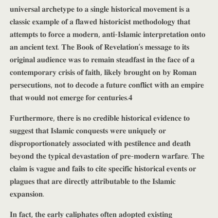
𝐮𝐧𝐢𝐯𝐞𝐫𝐬𝐚𝐥 𝐚𝐫𝐜𝐡𝐞𝐭𝐲𝐩𝐞 𝐭𝐨 𝐚 𝐬𝐢𝐧𝐠𝐥𝐞 𝐡𝐢𝐬𝐭𝐨𝐫𝐢𝐜𝐚𝐥 𝐦𝐨𝐯𝐞𝐦𝐞𝐧𝐭 𝐢𝐬 𝐚
𝐜𝐥𝐚𝐬𝐬𝐢𝐜 𝐞𝐱𝐚𝐦𝐩𝐥𝐞 𝐨𝐟 𝐚 𝐟𝐥𝐚𝐰𝐞𝐝 𝐡𝐢𝐬𝐭𝐨𝐫𝐢𝐜𝐢𝐬𝐭 𝐦𝐞𝐭𝐡𝐨𝐝𝐨𝐥𝐨𝐠𝐲 𝐭𝐡𝐚𝐭
𝐚𝐭𝐭𝐞𝐦𝐩𝐭𝐬 𝐭𝐨 𝐟𝐨𝐫𝐜𝐞 𝐚 𝐦𝐨𝐝𝐞𝐫𝐧, 𝐚𝐧𝐭𝐢-𝐈𝐬𝐥𝐚𝐦𝐢𝐜 𝐢𝐧𝐭𝐞𝐫𝐩𝐫𝐞𝐭𝐚𝐭𝐢𝐨𝐧 𝐨𝐧𝐭𝐨
𝐚𝐧 𝐚𝐧𝐜𝐢𝐞𝐧𝐭 𝐭𝐞𝐱𝐭. 𝐓𝐡𝐞 𝐁𝐨𝐨𝐤 𝐨𝐟 𝐑𝐞𝐯𝐞𝐥𝐚𝐭𝐢𝐨𝐧’𝐬 𝐦𝐞𝐬𝐬𝐚𝐠𝐞 𝐭𝐨 𝐢𝐭𝐬
𝐨𝐫𝐢𝐠𝐢𝐧𝐚𝐥 𝐚𝐮𝐝𝐢𝐞𝐧𝐜𝐞 𝐰𝐚𝐬 𝐭𝐨 𝐫𝐞𝐦𝐚𝐢𝐧 𝐬𝐭𝐞𝐚𝐝𝐟𝐚𝐬𝐭 𝐢𝐧 𝐭𝐡𝐞 𝐟𝐚𝐜𝐞 𝐨𝐟 𝐚
𝐜𝐨𝐧𝐭𝐞𝐦𝐩𝐨𝐫𝐚𝐫𝐲 𝐜𝐫𝐢𝐬𝐢𝐬 𝐨𝐟 𝐟𝐚𝐢𝐭𝐡, 𝐥𝐢𝐤𝐞𝐥𝐲 𝐛𝐫𝐨𝐮𝐠𝐡𝐭 𝐨𝐧 𝐛𝐲 𝐑𝐨𝐦𝐚𝐧
𝐩𝐞𝐫𝐬𝐞𝐜𝐮𝐭𝐢𝐨𝐧𝐬, 𝐧𝐨𝐭 𝐭𝐨 𝐝𝐞𝐜𝐨𝐝𝐞 𝐚 𝐟𝐮𝐭𝐮𝐫𝐞 𝐜𝐨𝐧𝐟𝐥𝐢𝐜𝐭 𝐰𝐢𝐭𝐡 𝐚𝐧 𝐞𝐦𝐩𝐢𝐫𝐞
𝐭𝐡𝐚𝐭 𝐰𝐨𝐮𝐥𝐝 𝐧𝐨𝐭 𝐞𝐦𝐞𝐫𝐠𝐞 𝐟𝐨𝐫 𝐜𝐞𝐧𝐭𝐮𝐫𝐢𝐞𝐬.𝟒
𝐅𝐮𝐫𝐭𝐡𝐞𝐫𝐦𝐨𝐫𝐞, 𝐭𝐡𝐞𝐫𝐞 𝐢𝐬 𝐧𝐨 𝐜𝐫𝐞𝐝𝐢𝐛𝐥𝐞 𝐡𝐢𝐬𝐭𝐨𝐫𝐢𝐜𝐚𝐥 𝐞𝐯𝐢𝐝𝐞𝐧𝐜𝐞 𝐭𝐨
𝐬𝐮𝐠𝐠𝐞𝐬𝐭 𝐭𝐡𝐚𝐭 𝐈𝐬𝐥𝐚𝐦𝐢𝐜 𝐜𝐨𝐧𝐪𝐮𝐞𝐬𝐭𝐬 𝐰𝐞𝐫𝐞 𝐮𝐧𝐢𝐪𝐮𝐞𝐥𝐲 𝐨𝐫
𝐝𝐢𝐬𝐩𝐫𝐨𝐩𝐨𝐫𝐭𝐢𝐨𝐧𝐚𝐭𝐞𝐥𝐲 𝐚𝐬𝐬𝐨𝐜𝐢𝐚𝐭𝐞𝐝 𝐰𝐢𝐭𝐡 𝐩𝐞𝐬𝐭𝐢𝐥𝐞𝐧𝐜𝐞 𝐚𝐧𝐝 𝐝𝐞𝐚𝐭𝐡
𝐛𝐞𝐲𝐨𝐧𝐝 𝐭𝐡𝐞 𝐭𝐲𝐩𝐢𝐜𝐚𝐥 𝐝𝐞𝐯𝐚𝐬𝐭𝐚𝐭𝐢𝐨𝐧 𝐨𝐟 𝐩𝐫𝐞-𝐦𝐨𝐝𝐞𝐫𝐧 𝐰𝐚𝐫𝐟𝐚𝐫𝐞. 𝐓𝐡𝐞
𝐜𝐥𝐚𝐢𝐦 𝐢𝐬 𝐯𝐚𝐠𝐮𝐞 𝐚𝐧𝐝 𝐟𝐚𝐢𝐥𝐬 𝐭𝐨 𝐜𝐢𝐭𝐞 𝐬𝐩𝐞𝐜𝐢𝐟𝐢𝐜 𝐡𝐢𝐬𝐭𝐨𝐫𝐢𝐜𝐚𝐥 𝐞𝐯𝐞𝐧𝐭𝐬 𝐨𝐫
𝐩𝐥𝐚𝐠𝐮𝐞𝐬 𝐭𝐡𝐚𝐭 𝐚𝐫𝐞 𝐝𝐢𝐫𝐞𝐜𝐭𝐥𝐲 𝐚𝐭𝐭𝐫𝐢𝐛𝐮𝐭𝐚𝐛𝐥𝐞 𝐭𝐨 𝐭𝐡𝐞 𝐈𝐬𝐥𝐚𝐦𝐢𝐜
𝐞𝐱𝐩𝐚𝐧𝐬𝐢𝐨𝐧.
𝐈𝐧 𝐟𝐚𝐜𝐭, 𝐭𝐡𝐞 𝐞𝐚𝐫𝐥𝐲 𝐜𝐚𝐥𝐢𝐩𝐡𝐚𝐭𝐞𝐬 𝐨𝐟𝐭𝐞𝐧 𝐚𝐝𝐨𝐩𝐭𝐞𝐝 𝐞𝐱𝐢𝐬𝐭𝐢𝐧𝐠