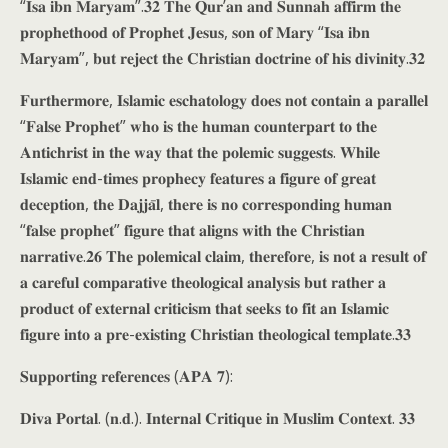
“𝐈𝐬𝐚 𝐢𝐛𝐧 𝐌𝐚𝐫𝐲𝐚𝐦”.𝟑𝟐 𝐓𝐡𝐞 𝐐𝐮𝐫’𝐚𝐧 𝐚𝐧𝐝 𝐒𝐮𝐧𝐧𝐚𝐡 𝐚𝐟𝐟𝐢𝐫𝐦 𝐭𝐡𝐞
𝐩𝐫𝐨𝐩𝐡𝐞𝐭𝐡𝐨𝐨𝐝 𝐨𝐟 𝐏𝐫𝐨𝐩𝐡𝐞𝐭 𝐉𝐞𝐬𝐮𝐬, 𝐬𝐨𝐧 𝐨𝐟 𝐌𝐚𝐫𝐲 “𝐈𝐬𝐚 𝐢𝐛𝐧
𝐌𝐚𝐫𝐲𝐚𝐦”, 𝐛𝐮𝐭 𝐫𝐞𝐣𝐞𝐜𝐭 𝐭𝐡𝐞 𝐂𝐡𝐫𝐢𝐬𝐭𝐢𝐚𝐧 𝐝𝐨𝐜𝐭𝐫𝐢𝐧𝐞 𝐨𝐟 𝐡𝐢𝐬 𝐝𝐢𝐯𝐢𝐧𝐢𝐭𝐲.𝟑𝟐
𝐅𝐮𝐫𝐭𝐡𝐞𝐫𝐦𝐨𝐫𝐞, 𝐈𝐬𝐥𝐚𝐦𝐢𝐜 𝐞𝐬𝐜𝐡𝐚𝐭𝐨𝐥𝐨𝐠𝐲 𝐝𝐨𝐞𝐬 𝐧𝐨𝐭 𝐜𝐨𝐧𝐭𝐚𝐢𝐧 𝐚 𝐩𝐚𝐫𝐚𝐥𝐥𝐞𝐥
“𝐅𝐚𝐥𝐬𝐞 𝐏𝐫𝐨𝐩𝐡𝐞𝐭” 𝐰𝐡𝐨 𝐢𝐬 𝐭𝐡𝐞 𝐡𝐮𝐦𝐚𝐧 𝐜𝐨𝐮𝐧𝐭𝐞𝐫𝐩𝐚𝐫𝐭 𝐭𝐨 𝐭𝐡𝐞
𝐀𝐧𝐭𝐢𝐜𝐡𝐫𝐢𝐬𝐭 𝐢𝐧 𝐭𝐡𝐞 𝐰𝐚𝐲 𝐭𝐡𝐚𝐭 𝐭𝐡𝐞 𝐩𝐨𝐥𝐞𝐦𝐢𝐜 𝐬𝐮𝐠𝐠𝐞𝐬𝐭𝐬. 𝐖𝐡𝐢𝐥𝐞
𝐈𝐬𝐥𝐚𝐦𝐢𝐜 𝐞𝐧𝐝-𝐭𝐢𝐦𝐞𝐬 𝐩𝐫𝐨𝐩𝐡𝐞𝐜𝐲 𝐟𝐞𝐚𝐭𝐮𝐫𝐞𝐬 𝐚 𝐟𝐢𝐠𝐮𝐫𝐞 𝐨𝐟 𝐠𝐫𝐞𝐚𝐭
𝐝𝐞𝐜𝐞𝐩𝐭𝐢𝐨𝐧, 𝐭𝐡𝐞 𝐃𝐚𝐣𝐣𝐚̄𝐥, 𝐭𝐡𝐞𝐫𝐞 𝐢𝐬 𝐧𝐨 𝐜𝐨𝐫𝐫𝐞𝐬𝐩𝐨𝐧𝐝𝐢𝐧𝐠 𝐡𝐮𝐦𝐚𝐧
“𝐟𝐚𝐥𝐬𝐞 𝐩𝐫𝐨𝐩𝐡𝐞𝐭” 𝐟𝐢𝐠𝐮𝐫𝐞 𝐭𝐡𝐚𝐭 𝐚𝐥𝐢𝐠𝐧𝐬 𝐰𝐢𝐭𝐡 𝐭𝐡𝐞 𝐂𝐡𝐫𝐢𝐬𝐭𝐢𝐚𝐧
𝐧𝐚𝐫𝐫𝐚𝐭𝐢𝐯𝐞.𝟐𝟔 𝐓𝐡𝐞 𝐩𝐨𝐥𝐞𝐦𝐢𝐜𝐚𝐥 𝐜𝐥𝐚𝐢𝐦, 𝐭𝐡𝐞𝐫𝐞𝐟𝐨𝐫𝐞, 𝐢𝐬 𝐧𝐨𝐭 𝐚 𝐫𝐞𝐬𝐮𝐥𝐭 𝐨𝐟
𝐚 𝐜𝐚𝐫𝐞𝐟𝐮𝐥 𝐜𝐨𝐦𝐩𝐚𝐫𝐚𝐭𝐢𝐯𝐞 𝐭𝐡𝐞𝐨𝐥𝐨𝐠𝐢𝐜𝐚𝐥 𝐚𝐧𝐚𝐥𝐲𝐬𝐢𝐬 𝐛𝐮𝐭 𝐫𝐚𝐭𝐡𝐞𝐫 𝐚
𝐩𝐫𝐨𝐝𝐮𝐜𝐭 𝐨𝐟 𝐞𝐱𝐭𝐞𝐫𝐧𝐚𝐥 𝐜𝐫𝐢𝐭𝐢𝐜𝐢𝐬𝐦 𝐭𝐡𝐚𝐭 𝐬𝐞𝐞𝐤𝐬 𝐭𝐨 𝐟𝐢𝐭 𝐚𝐧 𝐈𝐬𝐥𝐚𝐦𝐢𝐜
𝐟𝐢𝐠𝐮𝐫𝐞 𝐢𝐧𝐭𝐨 𝐚 𝐩𝐫𝐞-𝐞𝐱𝐢𝐬𝐭𝐢𝐧𝐠 𝐂𝐡𝐫𝐢𝐬𝐭𝐢𝐚𝐧 𝐭𝐡𝐞𝐨𝐥𝐨𝐠𝐢𝐜𝐚𝐥 𝐭𝐞𝐦𝐩𝐥𝐚𝐭𝐞.𝟑𝟑
𝐒𝐮𝐩𝐩𝐨𝐫𝐭𝐢𝐧𝐠 𝐫𝐞𝐟𝐞𝐫𝐞𝐧𝐜𝐞𝐬 (𝐀𝐏𝐀 𝟕):
𝐃𝐢𝐯𝐚 𝐏𝐨𝐫𝐭𝐚𝐥. (𝐧.𝐝.). 𝐈𝐧𝐭𝐞𝐫𝐧𝐚𝐥 𝐂𝐫𝐢𝐭𝐢𝐪𝐮𝐞 𝐢𝐧 𝐌𝐮𝐬𝐥𝐢𝐦 𝐂𝐨𝐧𝐭𝐞𝐱𝐭. 𝟑𝟑