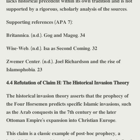
𝐥𝐚𝐜𝐤𝐬 𝐡𝐢𝐬𝐭𝐨𝐫𝐢𝐜𝐚𝐥 𝐩𝐫𝐞𝐜𝐞𝐝𝐞𝐧𝐭 𝐰𝐢𝐭𝐡𝐢𝐧 𝐢𝐭𝐬 𝐨𝐰𝐧 𝐭𝐫𝐚𝐝𝐢𝐭𝐢𝐨𝐧 𝐚𝐧𝐝 𝐢𝐬 𝐧𝐨𝐭
𝐬𝐮𝐩𝐩𝐨𝐫𝐭𝐞𝐝 𝐛𝐲 𝐚 𝐫𝐢𝐠𝐨𝐫𝐨𝐮𝐬, 𝐬𝐜𝐡𝐨𝐥𝐚𝐫𝐥𝐲 𝐚𝐧𝐚𝐥𝐲𝐬𝐢𝐬 𝐨𝐟 𝐭𝐡𝐞 𝐬𝐨𝐮𝐫𝐜𝐞𝐬.
𝐒𝐮𝐩𝐩𝐨𝐫𝐭𝐢𝐧𝐠 𝐫𝐞𝐟𝐞𝐫𝐞𝐧𝐜𝐞𝐬 (𝐀𝐏𝐀 𝟕):
𝐁𝐫𝐢𝐭𝐚𝐧𝐧𝐢𝐜𝐚. (𝐧.𝐝.). 𝐆𝐨𝐠 𝐚𝐧𝐝 𝐌𝐚𝐠𝐨𝐠. 𝟑𝟒
𝐖𝐢𝐬𝐞-𝐖𝐞𝐛. (𝐧.𝐝.). 𝐈𝐬𝐚 𝐚𝐬 𝐒𝐞𝐜𝐨𝐧𝐝 𝐂𝐨𝐦𝐢𝐧𝐠. 𝟑𝟐
𝐙𝐰𝐞𝐦𝐞𝐫 𝐂𝐞𝐧𝐭𝐞𝐫. (𝐧.𝐝.). 𝐉𝐨𝐞𝐥 𝐑𝐢𝐜𝐡𝐚𝐫𝐝𝐬𝐨𝐧 𝐚𝐧𝐝 𝐭𝐡𝐞 𝐫𝐢𝐬𝐞 𝐨𝐟
𝐈𝐬𝐥𝐚𝐦𝐨𝐩𝐡𝐨𝐛𝐢𝐚. 𝟐𝟑
𝟒.𝟒 𝐑𝐞𝐟𝐮𝐭𝐚𝐭𝐢𝐨𝐧 𝐨𝐟 𝐂𝐥𝐚𝐢𝐦 𝐇: 𝐓𝐡𝐞 𝐇𝐢𝐬𝐭𝐨𝐫𝐢𝐜𝐚𝐥 𝐈𝐧𝐯𝐚𝐬𝐢𝐨𝐧 𝐓𝐡𝐞𝐨𝐫𝐲
𝐓𝐡𝐞 𝐡𝐢𝐬𝐭𝐨𝐫𝐢𝐜𝐚𝐥 𝐢𝐧𝐯𝐚𝐬𝐢𝐨𝐧 𝐭𝐡𝐞𝐨𝐫𝐲 𝐚𝐬𝐬𝐞𝐫𝐭𝐬 𝐭𝐡𝐚𝐭 𝐭𝐡𝐞 𝐩𝐫𝐨𝐩𝐡𝐞𝐜𝐲 𝐨𝐟
𝐭𝐡𝐞 𝐅𝐨𝐮𝐫 𝐇𝐨𝐫𝐬𝐞𝐦𝐞𝐧 𝐩𝐫𝐞𝐝𝐢𝐜𝐭𝐬 𝐬𝐩𝐞𝐜𝐢𝐟𝐢𝐜 𝐈𝐬𝐥𝐚𝐦𝐢𝐜 𝐢𝐧𝐯𝐚𝐬𝐢𝐨𝐧𝐬, 𝐬𝐮𝐜𝐡
𝐚𝐬 𝐭𝐡𝐞 𝐀𝐫𝐚𝐛 𝐜𝐨𝐧𝐪𝐮𝐞𝐬𝐭𝐬 𝐢𝐧 𝐭𝐡𝐞 𝟕𝐭𝐡 𝐜𝐞𝐧𝐭𝐮𝐫𝐲 𝐨𝐫 𝐭𝐡𝐞 𝐥𝐚𝐭𝐞𝐫
𝐎𝐭𝐭𝐨𝐦𝐚𝐧 𝐄𝐦𝐩𝐢𝐫𝐞’𝐬 𝐞𝐱𝐩𝐚𝐧𝐬𝐢𝐨𝐧 𝐢𝐧𝐭𝐨 𝐂𝐡𝐫𝐢𝐬𝐭𝐢𝐚𝐧 𝐄𝐮𝐫𝐨𝐩𝐞.
𝐓𝐡𝐢𝐬 𝐜𝐥𝐚𝐢𝐦 𝐢𝐬 𝐚 𝐜𝐥𝐚𝐬𝐬𝐢𝐜 𝐞𝐱𝐚𝐦𝐩𝐥𝐞 𝐨𝐟 𝐩𝐨𝐬𝐭-𝐡𝐨𝐜 𝐩𝐫𝐨𝐩𝐡𝐞𝐜𝐲, 𝐚