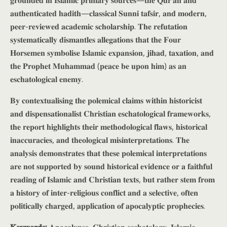
𝐠𝐫𝐨𝐮𝐧𝐝𝐞𝐝 𝐢𝐧 𝐈𝐬𝐥𝐚𝐦𝐢𝐜 𝐩𝐫𝐢𝐦𝐚𝐫𝐲 𝐬𝐨𝐮𝐫𝐜𝐞𝐬—𝐭𝐡𝐞 𝐐𝐮𝐫’𝐚𝐧 𝐚𝐧𝐝
𝐚𝐮𝐭𝐡𝐞𝐧𝐭𝐢𝐜𝐚𝐭𝐞𝐝 𝐡𝐚𝐝𝐢𝐭𝐡—𝐜𝐥𝐚𝐬𝐬𝐢𝐜𝐚𝐥 𝐒𝐮𝐧𝐧𝐢 𝐭𝐚𝐟𝐬𝐢𝐫, 𝐚𝐧𝐝 𝐦𝐨𝐝𝐞𝐫𝐧,
𝐩𝐞𝐞𝐫-𝐫𝐞𝐯𝐢𝐞𝐰𝐞𝐝 𝐚𝐜𝐚𝐝𝐞𝐦𝐢𝐜 𝐬𝐜𝐡𝐨𝐥𝐚𝐫𝐬𝐡𝐢𝐩. 𝐓𝐡𝐞 𝐫𝐞𝐟𝐮𝐭𝐚𝐭𝐢𝐨𝐧
𝐬𝐲𝐬𝐭𝐞𝐦𝐚𝐭𝐢𝐜𝐚𝐥𝐥𝐲 𝐝𝐢𝐬𝐦𝐚𝐧𝐭𝐥𝐞𝐬 𝐚𝐥𝐥𝐞𝐠𝐚𝐭𝐢𝐨𝐧𝐬 𝐭𝐡𝐚𝐭 𝐭𝐡𝐞 𝐅𝐨𝐮𝐫
𝐇𝐨𝐫𝐬𝐞𝐦𝐞𝐧 𝐬𝐲𝐦𝐛𝐨𝐥𝐢𝐬𝐞 𝐈𝐬𝐥𝐚𝐦𝐢𝐜 𝐞𝐱𝐩𝐚𝐧𝐬𝐢𝐨𝐧, 𝐣𝐢𝐡𝐚𝐝, 𝐭𝐚𝐱𝐚𝐭𝐢𝐨𝐧, 𝐚𝐧𝐝
𝐭𝐡𝐞 𝐏𝐫𝐨𝐩𝐡𝐞𝐭 𝐌𝐮𝐡𝐚𝐦𝐦𝐚𝐝 (𝐩𝐞𝐚𝐜𝐞 𝐛𝐞 𝐮𝐩𝐨𝐧 𝐡𝐢𝐦) 𝐚𝐬 𝐚𝐧
𝐞𝐬𝐜𝐡𝐚𝐭𝐨𝐥𝐨𝐠𝐢𝐜𝐚𝐥 𝐞𝐧𝐞𝐦𝐲.
𝐁𝐲 𝐜𝐨𝐧𝐭𝐞𝐱𝐭𝐮𝐚𝐥𝐢𝐬𝐢𝐧𝐠 𝐭𝐡𝐞 𝐩𝐨𝐥𝐞𝐦𝐢𝐜𝐚𝐥 𝐜𝐥𝐚𝐢𝐦𝐬 𝐰𝐢𝐭𝐡𝐢𝐧 𝐡𝐢𝐬𝐭𝐨𝐫𝐢𝐜𝐢𝐬𝐭
𝐚𝐧𝐝 𝐝𝐢𝐬𝐩𝐞𝐧𝐬𝐚𝐭𝐢𝐨𝐧𝐚𝐥𝐢𝐬𝐭 𝐂𝐡𝐫𝐢𝐬𝐭𝐢𝐚𝐧 𝐞𝐬𝐜𝐡𝐚𝐭𝐨𝐥𝐨𝐠𝐢𝐜𝐚𝐥 𝐟𝐫𝐚𝐦𝐞𝐰𝐨𝐫𝐤𝐬,
𝐭𝐡𝐞 𝐫𝐞𝐩𝐨𝐫𝐭 𝐡𝐢𝐠𝐡𝐥𝐢𝐠𝐡𝐭𝐬 𝐭𝐡𝐞𝐢𝐫 𝐦𝐞𝐭𝐡𝐨𝐝𝐨𝐥𝐨𝐠𝐢𝐜𝐚𝐥 𝐟𝐥𝐚𝐰𝐬, 𝐡𝐢𝐬𝐭𝐨𝐫𝐢𝐜𝐚𝐥
𝐢𝐧𝐚𝐜𝐜𝐮𝐫𝐚𝐜𝐢𝐞𝐬, 𝐚𝐧𝐝 𝐭𝐡𝐞𝐨𝐥𝐨𝐠𝐢𝐜𝐚𝐥 𝐦𝐢𝐬𝐢𝐧𝐭𝐞𝐫𝐩𝐫𝐞𝐭𝐚𝐭𝐢𝐨𝐧𝐬. 𝐓𝐡𝐞
𝐚𝐧𝐚𝐥𝐲𝐬𝐢𝐬 𝐝𝐞𝐦𝐨𝐧𝐬𝐭𝐫𝐚𝐭𝐞𝐬 𝐭𝐡𝐚𝐭 𝐭𝐡𝐞𝐬𝐞 𝐩𝐨𝐥𝐞𝐦𝐢𝐜𝐚𝐥 𝐢𝐧𝐭𝐞𝐫𝐩𝐫𝐞𝐭𝐚𝐭𝐢𝐨𝐧𝐬
𝐚𝐫𝐞 𝐧𝐨𝐭 𝐬𝐮𝐩𝐩𝐨𝐫𝐭𝐞𝐝 𝐛𝐲 𝐬𝐨𝐮𝐧𝐝 𝐡𝐢𝐬𝐭𝐨𝐫𝐢𝐜𝐚𝐥 𝐞𝐯𝐢𝐝𝐞𝐧𝐜𝐞 𝐨𝐫 𝐚 𝐟𝐚𝐢𝐭𝐡𝐟𝐮𝐥
𝐫𝐞𝐚𝐝𝐢𝐧𝐠 𝐨𝐟 𝐈𝐬𝐥𝐚𝐦𝐢𝐜 𝐚𝐧𝐝 𝐂𝐡𝐫𝐢𝐬𝐭𝐢𝐚𝐧 𝐭𝐞𝐱𝐭𝐬, 𝐛𝐮𝐭 𝐫𝐚𝐭𝐡𝐞𝐫 𝐬𝐭𝐞𝐦 𝐟𝐫𝐨𝐦
𝐚 𝐡𝐢𝐬𝐭𝐨𝐫𝐲 𝐨𝐟 𝐢𝐧𝐭𝐞𝐫-𝐫𝐞𝐥𝐢𝐠𝐢𝐨𝐮𝐬 𝐜𝐨𝐧𝐟𝐥𝐢𝐜𝐭 𝐚𝐧𝐝 𝐚 𝐬𝐞𝐥𝐞𝐜𝐭𝐢𝐯𝐞, 𝐨𝐟𝐭𝐞𝐧
𝐩𝐨𝐥𝐢𝐭𝐢𝐜𝐚𝐥𝐥𝐲 𝐜𝐡𝐚𝐫𝐠𝐞𝐝, 𝐚𝐩𝐩𝐥𝐢𝐜𝐚𝐭𝐢𝐨𝐧 𝐨𝐟 𝐚𝐩𝐨𝐜𝐚𝐥𝐲𝐩𝐭𝐢𝐜 𝐩𝐫𝐨𝐩𝐡𝐞𝐜𝐢𝐞𝐬.