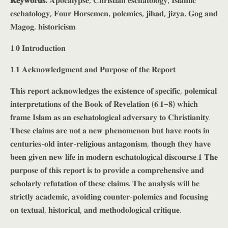
𝐊𝐞𝐲𝐰𝐨𝐫𝐝𝐬:
𝐀𝐩𝐨𝐜𝐚𝐥𝐲𝐩𝐬𝐞, 𝐂𝐡𝐫𝐢𝐬𝐭𝐢𝐚𝐧 𝐞𝐬𝐜𝐡𝐚𝐭𝐨𝐥𝐨𝐠𝐲, 𝐈𝐬𝐥𝐚𝐦𝐢𝐜
𝐞𝐬𝐜𝐡𝐚𝐭𝐨𝐥𝐨𝐠𝐲, 𝐅𝐨𝐮𝐫 𝐇𝐨𝐫𝐬𝐞𝐦𝐞𝐧, 𝐩𝐨𝐥𝐞𝐦𝐢𝐜𝐬, 𝐣𝐢𝐡𝐚𝐝, 𝐣𝐢𝐳𝐲𝐚, 𝐆𝐨𝐠 𝐚𝐧𝐝
𝐌𝐚𝐠𝐨𝐠, 𝐡𝐢𝐬𝐭𝐨𝐫𝐢𝐜𝐢𝐬𝐦.
𝟏.𝟎 𝐈𝐧𝐭𝐫𝐨𝐝𝐮𝐜𝐭𝐢𝐨𝐧
𝟏.𝟏 𝐀𝐜𝐤𝐧𝐨𝐰𝐥𝐞𝐝𝐠𝐦𝐞𝐧𝐭 𝐚𝐧𝐝 𝐏𝐮𝐫𝐩𝐨𝐬𝐞 𝐨𝐟 𝐭𝐡𝐞 𝐑𝐞𝐩𝐨𝐫𝐭
𝐓𝐡𝐢𝐬 𝐫𝐞𝐩𝐨𝐫𝐭 𝐚𝐜𝐤𝐧𝐨𝐰𝐥𝐞𝐝𝐠𝐞𝐬 𝐭𝐡𝐞 𝐞𝐱𝐢𝐬𝐭𝐞𝐧𝐜𝐞 𝐨𝐟 𝐬𝐩𝐞𝐜𝐢𝐟𝐢𝐜, 𝐩𝐨𝐥𝐞𝐦𝐢𝐜𝐚𝐥
𝐢𝐧𝐭𝐞𝐫𝐩𝐫𝐞𝐭𝐚𝐭𝐢𝐨𝐧𝐬 𝐨𝐟 𝐭𝐡𝐞 𝐁𝐨𝐨𝐤 𝐨𝐟 𝐑𝐞𝐯𝐞𝐥𝐚𝐭𝐢𝐨𝐧 (𝟔:𝟏–𝟖) 𝐰𝐡𝐢𝐜𝐡
𝐟𝐫𝐚𝐦𝐞 𝐈𝐬𝐥𝐚𝐦 𝐚𝐬 𝐚𝐧 𝐞𝐬𝐜𝐡𝐚𝐭𝐨𝐥𝐨𝐠𝐢𝐜𝐚𝐥 𝐚𝐝𝐯𝐞𝐫𝐬𝐚𝐫𝐲 𝐭𝐨 𝐂𝐡𝐫𝐢𝐬𝐭𝐢𝐚𝐧𝐢𝐭𝐲.
𝐓𝐡𝐞𝐬𝐞 𝐜𝐥𝐚𝐢𝐦𝐬 𝐚𝐫𝐞 𝐧𝐨𝐭 𝐚 𝐧𝐞𝐰 𝐩𝐡𝐞𝐧𝐨𝐦𝐞𝐧𝐨𝐧 𝐛𝐮𝐭 𝐡𝐚𝐯𝐞 𝐫𝐨𝐨𝐭𝐬 𝐢𝐧
𝐜𝐞𝐧𝐭𝐮𝐫𝐢𝐞𝐬-𝐨𝐥𝐝 𝐢𝐧𝐭𝐞𝐫-𝐫𝐞𝐥𝐢𝐠𝐢𝐨𝐮𝐬 𝐚𝐧𝐭𝐚𝐠𝐨𝐧𝐢𝐬𝐦, 𝐭𝐡𝐨𝐮𝐠𝐡 𝐭𝐡𝐞𝐲 𝐡𝐚𝐯𝐞
𝐛𝐞𝐞𝐧 𝐠𝐢𝐯𝐞𝐧 𝐧𝐞𝐰 𝐥𝐢𝐟𝐞 𝐢𝐧 𝐦𝐨𝐝𝐞𝐫𝐧 𝐞𝐬𝐜𝐡𝐚𝐭𝐨𝐥𝐨𝐠𝐢𝐜𝐚𝐥 𝐝𝐢𝐬𝐜𝐨𝐮𝐫𝐬𝐞.𝟏 𝐓𝐡𝐞
𝐩𝐮𝐫𝐩𝐨𝐬𝐞 𝐨𝐟 𝐭𝐡𝐢𝐬 𝐫𝐞𝐩𝐨𝐫𝐭 𝐢𝐬 𝐭𝐨 𝐩𝐫𝐨𝐯𝐢𝐝𝐞 𝐚 𝐜𝐨𝐦𝐩𝐫𝐞𝐡𝐞𝐧𝐬𝐢𝐯𝐞 𝐚𝐧𝐝
𝐬𝐜𝐡𝐨𝐥𝐚𝐫𝐥𝐲 𝐫𝐞𝐟𝐮𝐭𝐚𝐭𝐢𝐨𝐧 𝐨𝐟 𝐭𝐡𝐞𝐬𝐞 𝐜𝐥𝐚𝐢𝐦𝐬. 𝐓𝐡𝐞 𝐚𝐧𝐚𝐥𝐲𝐬𝐢𝐬 𝐰𝐢𝐥𝐥 𝐛𝐞
𝐬𝐭𝐫𝐢𝐜𝐭𝐥𝐲 𝐚𝐜𝐚𝐝𝐞𝐦𝐢𝐜, 𝐚𝐯𝐨𝐢𝐝𝐢𝐧𝐠 𝐜𝐨𝐮𝐧𝐭𝐞𝐫-𝐩𝐨𝐥𝐞𝐦𝐢𝐜𝐬 𝐚𝐧𝐝 𝐟𝐨𝐜𝐮𝐬𝐢𝐧𝐠
𝐨𝐧 𝐭𝐞𝐱𝐭𝐮𝐚𝐥, 𝐡𝐢𝐬𝐭𝐨𝐫𝐢𝐜𝐚𝐥, 𝐚𝐧𝐝 𝐦𝐞𝐭𝐡𝐨𝐝𝐨𝐥𝐨𝐠𝐢𝐜𝐚𝐥 𝐜𝐫𝐢𝐭𝐢𝐪𝐮𝐞.