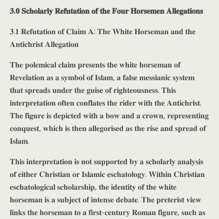
𝟑.𝟎 𝐒𝐜𝐡𝐨𝐥𝐚𝐫𝐥𝐲 𝐑𝐞𝐟𝐮𝐭𝐚𝐭𝐢𝐨𝐧 𝐨𝐟 𝐭𝐡𝐞 𝐅𝐨𝐮𝐫 𝐇𝐨𝐫𝐬𝐞𝐦𝐞𝐧 𝐀𝐥𝐥𝐞𝐠𝐚𝐭𝐢𝐨𝐧𝐬
𝟑.𝟏 𝐑𝐞𝐟𝐮𝐭𝐚𝐭𝐢𝐨𝐧 𝐨𝐟 𝐂𝐥𝐚𝐢𝐦 𝐀: 𝐓𝐡𝐞 𝐖𝐡𝐢𝐭𝐞 𝐇𝐨𝐫𝐬𝐞𝐦𝐚𝐧 𝐚𝐧𝐝 𝐭𝐡𝐞
𝐀𝐧𝐭𝐢𝐜𝐡𝐫𝐢𝐬𝐭 𝐀𝐥𝐥𝐞𝐠𝐚𝐭𝐢𝐨𝐧
𝐓𝐡𝐞 𝐩𝐨𝐥𝐞𝐦𝐢𝐜𝐚𝐥 𝐜𝐥𝐚𝐢𝐦 𝐩𝐫𝐞𝐬𝐞𝐧𝐭𝐬 𝐭𝐡𝐞 𝐰𝐡𝐢𝐭𝐞 𝐡𝐨𝐫𝐬𝐞𝐦𝐚𝐧 𝐨𝐟
𝐑𝐞𝐯𝐞𝐥𝐚𝐭𝐢𝐨𝐧 𝐚𝐬 𝐚 𝐬𝐲𝐦𝐛𝐨𝐥 𝐨𝐟 𝐈𝐬𝐥𝐚𝐦, 𝐚 𝐟𝐚𝐥𝐬𝐞 𝐦𝐞𝐬𝐬𝐢𝐚𝐧𝐢𝐜 𝐬𝐲𝐬𝐭𝐞𝐦
𝐭𝐡𝐚𝐭 𝐬𝐩𝐫𝐞𝐚𝐝𝐬 𝐮𝐧𝐝𝐞𝐫 𝐭𝐡𝐞 𝐠𝐮𝐢𝐬𝐞 𝐨𝐟 𝐫𝐢𝐠𝐡𝐭𝐞𝐨𝐮𝐬𝐧𝐞𝐬𝐬. 𝐓𝐡𝐢𝐬
𝐢𝐧𝐭𝐞𝐫𝐩𝐫𝐞𝐭𝐚𝐭𝐢𝐨𝐧 𝐨𝐟𝐭𝐞𝐧 𝐜𝐨𝐧𝐟𝐥𝐚𝐭𝐞𝐬 𝐭𝐡𝐞 𝐫𝐢𝐝𝐞𝐫 𝐰𝐢𝐭𝐡 𝐭𝐡𝐞 𝐀𝐧𝐭𝐢𝐜𝐡𝐫𝐢𝐬𝐭.
𝐓𝐡𝐞 𝐟𝐢𝐠𝐮𝐫𝐞 𝐢𝐬 𝐝𝐞𝐩𝐢𝐜𝐭𝐞𝐝 𝐰𝐢𝐭𝐡 𝐚 𝐛𝐨𝐰 𝐚𝐧𝐝 𝐚 𝐜𝐫𝐨𝐰𝐧, 𝐫𝐞𝐩𝐫𝐞𝐬𝐞𝐧𝐭𝐢𝐧𝐠
𝐜𝐨𝐧𝐪𝐮𝐞𝐬𝐭, 𝐰𝐡𝐢𝐜𝐡 𝐢𝐬 𝐭𝐡𝐞𝐧 𝐚𝐥𝐥𝐞𝐠𝐨𝐫𝐢𝐬𝐞𝐝 𝐚𝐬 𝐭𝐡𝐞 𝐫𝐢𝐬𝐞 𝐚𝐧𝐝 𝐬𝐩𝐫𝐞𝐚𝐝 𝐨𝐟
𝐈𝐬𝐥𝐚𝐦.
𝐓𝐡𝐢𝐬 𝐢𝐧𝐭𝐞𝐫𝐩𝐫𝐞𝐭𝐚𝐭𝐢𝐨𝐧 𝐢𝐬 𝐧𝐨𝐭 𝐬𝐮𝐩𝐩𝐨𝐫𝐭𝐞𝐝 𝐛𝐲 𝐚 𝐬𝐜𝐡𝐨𝐥𝐚𝐫𝐥𝐲 𝐚𝐧𝐚𝐥𝐲𝐬𝐢𝐬
𝐨𝐟 𝐞𝐢𝐭𝐡𝐞𝐫 𝐂𝐡𝐫𝐢𝐬𝐭𝐢𝐚𝐧 𝐨𝐫 𝐈𝐬𝐥𝐚𝐦𝐢𝐜 𝐞𝐬𝐜𝐡𝐚𝐭𝐨𝐥𝐨𝐠𝐲. 𝐖𝐢𝐭𝐡𝐢𝐧 𝐂𝐡𝐫𝐢𝐬𝐭𝐢𝐚𝐧
𝐞𝐬𝐜𝐡𝐚𝐭𝐨𝐥𝐨𝐠𝐢𝐜𝐚𝐥 𝐬𝐜𝐡𝐨𝐥𝐚𝐫𝐬𝐡𝐢𝐩, 𝐭𝐡𝐞 𝐢𝐝𝐞𝐧𝐭𝐢𝐭𝐲 𝐨𝐟 𝐭𝐡𝐞 𝐰𝐡𝐢𝐭𝐞
𝐡𝐨𝐫𝐬𝐞𝐦𝐚𝐧 𝐢𝐬 𝐚 𝐬𝐮𝐛𝐣𝐞𝐜𝐭 𝐨𝐟 𝐢𝐧𝐭𝐞𝐧𝐬𝐞 𝐝𝐞𝐛𝐚𝐭𝐞. 𝐓𝐡𝐞 𝐩𝐫𝐞𝐭𝐞𝐫𝐢𝐬𝐭 𝐯𝐢𝐞𝐰
𝐥𝐢𝐧𝐤𝐬 𝐭𝐡𝐞 𝐡𝐨𝐫𝐬𝐞𝐦𝐚𝐧 𝐭𝐨 𝐚 𝐟𝐢𝐫𝐬𝐭-𝐜𝐞𝐧𝐭𝐮𝐫𝐲 𝐑𝐨𝐦𝐚𝐧 𝐟𝐢𝐠𝐮𝐫𝐞, 𝐬𝐮𝐜𝐡 𝐚𝐬