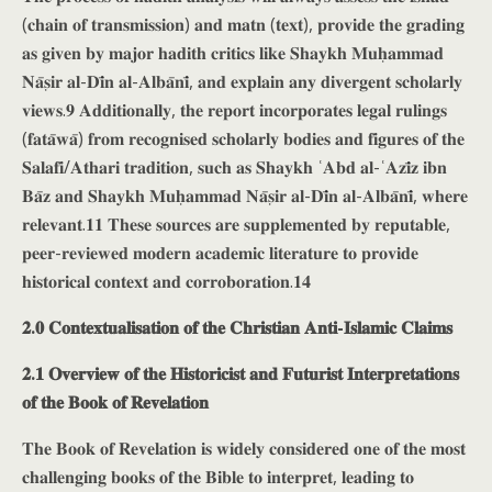
(𝐜𝐡𝐚𝐢𝐧 𝐨𝐟 𝐭𝐫𝐚𝐧𝐬𝐦𝐢𝐬𝐬𝐢𝐨𝐧) 𝐚𝐧𝐝 𝐦𝐚𝐭𝐧 (𝐭𝐞𝐱𝐭), 𝐩𝐫𝐨𝐯𝐢𝐝𝐞 𝐭𝐡𝐞 𝐠𝐫𝐚𝐝𝐢𝐧𝐠
𝐚𝐬 𝐠𝐢𝐯𝐞𝐧 𝐛𝐲 𝐦𝐚𝐣𝐨𝐫 𝐡𝐚𝐝𝐢𝐭𝐡 𝐜𝐫𝐢𝐭𝐢𝐜𝐬 𝐥𝐢𝐤𝐞 𝐒𝐡𝐚𝐲𝐤𝐡 𝐌𝐮𝐡̣𝐚𝐦𝐦𝐚𝐝
𝐍𝐚̄𝐬̣𝐢𝐫 𝐚𝐥-𝐃𝐢̄𝐧 𝐚𝐥-𝐀𝐥𝐛𝐚̄𝐧𝐢̄, 𝐚𝐧𝐝 𝐞𝐱𝐩𝐥𝐚𝐢𝐧 𝐚𝐧𝐲 𝐝𝐢𝐯𝐞𝐫𝐠𝐞𝐧𝐭 𝐬𝐜𝐡𝐨𝐥𝐚𝐫𝐥𝐲
𝐯𝐢𝐞𝐰𝐬.𝟗 𝐀𝐝𝐝𝐢𝐭𝐢𝐨𝐧𝐚𝐥𝐥𝐲, 𝐭𝐡𝐞 𝐫𝐞𝐩𝐨𝐫𝐭 𝐢𝐧𝐜𝐨𝐫𝐩𝐨𝐫𝐚𝐭𝐞𝐬 𝐥𝐞𝐠𝐚𝐥 𝐫𝐮𝐥𝐢𝐧𝐠𝐬
(𝐟𝐚𝐭𝐚̄𝐰𝐚̄) 𝐟𝐫𝐨𝐦 𝐫𝐞𝐜𝐨𝐠𝐧𝐢𝐬𝐞𝐝 𝐬𝐜𝐡𝐨𝐥𝐚𝐫𝐥𝐲 𝐛𝐨𝐝𝐢𝐞𝐬 𝐚𝐧𝐝 𝐟𝐢𝐠𝐮𝐫𝐞𝐬 𝐨𝐟 𝐭𝐡𝐞
𝐒𝐚𝐥𝐚𝐟𝐢/𝐀𝐭𝐡𝐚𝐫𝐢 𝐭𝐫𝐚𝐝𝐢𝐭𝐢𝐨𝐧, 𝐬𝐮𝐜𝐡 𝐚𝐬 𝐒𝐡𝐚𝐲𝐤𝐡 ʿ𝐀𝐛𝐝 𝐚𝐥-ʿ𝐀𝐳𝐢̄𝐳 𝐢𝐛𝐧
𝐁𝐚̄𝐳 𝐚𝐧𝐝 𝐒𝐡𝐚𝐲𝐤𝐡 𝐌𝐮𝐡̣𝐚𝐦𝐦𝐚𝐝 𝐍𝐚̄𝐬̣𝐢𝐫 𝐚𝐥-𝐃𝐢̄𝐧 𝐚𝐥-𝐀𝐥𝐛𝐚̄𝐧𝐢̄, 𝐰𝐡𝐞𝐫𝐞
𝐫𝐞𝐥𝐞𝐯𝐚𝐧𝐭.𝟏𝟏 𝐓𝐡𝐞𝐬𝐞 𝐬𝐨𝐮𝐫𝐜𝐞𝐬 𝐚𝐫𝐞 𝐬𝐮𝐩𝐩𝐥𝐞𝐦𝐞𝐧𝐭𝐞𝐝 𝐛𝐲 𝐫𝐞𝐩𝐮𝐭𝐚𝐛𝐥𝐞,
𝐩𝐞𝐞𝐫-𝐫𝐞𝐯𝐢𝐞𝐰𝐞𝐝 𝐦𝐨𝐝𝐞𝐫𝐧 𝐚𝐜𝐚𝐝𝐞𝐦𝐢𝐜 𝐥𝐢𝐭𝐞𝐫𝐚𝐭𝐮𝐫𝐞 𝐭𝐨 𝐩𝐫𝐨𝐯𝐢𝐝𝐞
𝐡𝐢𝐬𝐭𝐨𝐫𝐢𝐜𝐚𝐥 𝐜𝐨𝐧𝐭𝐞𝐱𝐭 𝐚𝐧𝐝 𝐜𝐨𝐫𝐫𝐨𝐛𝐨𝐫𝐚𝐭𝐢𝐨𝐧.𝟏𝟒
𝟐.𝟎 𝐂𝐨𝐧𝐭𝐞𝐱𝐭𝐮𝐚𝐥𝐢𝐬𝐚𝐭𝐢𝐨𝐧 𝐨𝐟 𝐭𝐡𝐞 𝐂𝐡𝐫𝐢𝐬𝐭𝐢𝐚𝐧 𝐀𝐧𝐭𝐢-𝐈𝐬𝐥𝐚𝐦𝐢𝐜 𝐂𝐥𝐚𝐢𝐦𝐬
𝟐.𝟏 𝐎𝐯𝐞𝐫𝐯𝐢𝐞𝐰 𝐨𝐟 𝐭𝐡𝐞 𝐇𝐢𝐬𝐭𝐨𝐫𝐢𝐜𝐢𝐬𝐭 𝐚𝐧𝐝 𝐅𝐮𝐭𝐮𝐫𝐢𝐬𝐭 𝐈𝐧𝐭𝐞𝐫𝐩𝐫𝐞𝐭𝐚𝐭𝐢𝐨𝐧𝐬
𝐨𝐟 𝐭𝐡𝐞 𝐁𝐨𝐨𝐤 𝐨𝐟 𝐑𝐞𝐯𝐞𝐥𝐚𝐭𝐢𝐨𝐧
𝐓𝐡𝐞 𝐁𝐨𝐨𝐤 𝐨𝐟 𝐑𝐞𝐯𝐞𝐥𝐚𝐭𝐢𝐨𝐧 𝐢𝐬 𝐰𝐢𝐝𝐞𝐥𝐲 𝐜𝐨𝐧𝐬𝐢𝐝𝐞𝐫𝐞𝐝 𝐨𝐧𝐞 𝐨𝐟 𝐭𝐡𝐞 𝐦𝐨𝐬𝐭
𝐜𝐡𝐚𝐥𝐥𝐞𝐧𝐠𝐢𝐧𝐠 𝐛𝐨𝐨𝐤𝐬 𝐨𝐟 𝐭𝐡𝐞 𝐁𝐢𝐛𝐥𝐞 𝐭𝐨 𝐢𝐧𝐭𝐞𝐫𝐩𝐫𝐞𝐭, 𝐥𝐞𝐚𝐝𝐢𝐧𝐠 𝐭𝐨