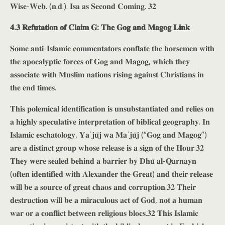
𝐖𝐢𝐬𝐞-𝐖𝐞𝐛. (𝐧.𝐝.). 𝐈𝐬𝐚 𝐚𝐬 𝐒𝐞𝐜𝐨𝐧𝐝 𝐂𝐨𝐦𝐢𝐧𝐠. 𝟑𝟐
𝟒.𝟑 𝐑𝐞𝐟𝐮𝐭𝐚𝐭𝐢𝐨𝐧 𝐨𝐟 𝐂𝐥𝐚𝐢𝐦 𝐆: 𝐓𝐡𝐞 𝐆𝐨𝐠 𝐚𝐧𝐝 𝐌𝐚𝐠𝐨𝐠 𝐋𝐢𝐧𝐤
𝐒𝐨𝐦𝐞 𝐚𝐧𝐭𝐢-𝐈𝐬𝐥𝐚𝐦𝐢𝐜 𝐜𝐨𝐦𝐦𝐞𝐧𝐭𝐚𝐭𝐨𝐫𝐬 𝐜𝐨𝐧𝐟𝐥𝐚𝐭𝐞 𝐭𝐡𝐞 𝐡𝐨𝐫𝐬𝐞𝐦𝐞𝐧 𝐰𝐢𝐭𝐡
𝐭𝐡𝐞 𝐚𝐩𝐨𝐜𝐚𝐥𝐲𝐩𝐭𝐢𝐜 𝐟𝐨𝐫𝐜𝐞𝐬 𝐨𝐟 𝐆𝐨𝐠 𝐚𝐧𝐝 𝐌𝐚𝐠𝐨𝐠, 𝐰𝐡𝐢𝐜𝐡 𝐭𝐡𝐞𝐲
𝐚𝐬𝐬𝐨𝐜𝐢𝐚𝐭𝐞 𝐰𝐢𝐭𝐡 𝐌𝐮𝐬𝐥𝐢𝐦 𝐧𝐚𝐭𝐢𝐨𝐧𝐬 𝐫𝐢𝐬𝐢𝐧𝐠 𝐚𝐠𝐚𝐢𝐧𝐬𝐭 𝐂𝐡𝐫𝐢𝐬𝐭𝐢𝐚𝐧𝐬 𝐢𝐧
𝐭𝐡𝐞 𝐞𝐧𝐝 𝐭𝐢𝐦𝐞𝐬.
𝐓𝐡𝐢𝐬 𝐩𝐨𝐥𝐞𝐦𝐢𝐜𝐚𝐥 𝐢𝐝𝐞𝐧𝐭𝐢𝐟𝐢𝐜𝐚𝐭𝐢𝐨𝐧 𝐢𝐬 𝐮𝐧𝐬𝐮𝐛𝐬𝐭𝐚𝐧𝐭𝐢𝐚𝐭𝐞𝐝 𝐚𝐧𝐝 𝐫𝐞𝐥𝐢𝐞𝐬 𝐨𝐧
𝐚 𝐡𝐢𝐠𝐡𝐥𝐲 𝐬𝐩𝐞𝐜𝐮𝐥𝐚𝐭𝐢𝐯𝐞 𝐢𝐧𝐭𝐞𝐫𝐩𝐫𝐞𝐭𝐚𝐭𝐢𝐨𝐧 𝐨𝐟 𝐛𝐢𝐛𝐥𝐢𝐜𝐚𝐥 𝐠𝐞𝐨𝐠𝐫𝐚𝐩𝐡𝐲. 𝐈𝐧
𝐈𝐬𝐥𝐚𝐦𝐢𝐜 𝐞𝐬𝐜𝐡𝐚𝐭𝐨𝐥𝐨𝐠𝐲, 𝐘𝐚ʾ𝐣𝐮̄𝐣 𝐰𝐚 𝐌𝐚ʾ𝐣𝐮̄𝐣 (“𝐆𝐨𝐠 𝐚𝐧𝐝 𝐌𝐚𝐠𝐨𝐠”)
𝐚𝐫𝐞 𝐚 𝐝𝐢𝐬𝐭𝐢𝐧𝐜𝐭 𝐠𝐫𝐨𝐮𝐩 𝐰𝐡𝐨𝐬𝐞 𝐫𝐞𝐥𝐞𝐚𝐬𝐞 𝐢𝐬 𝐚 𝐬𝐢𝐠𝐧 𝐨𝐟 𝐭𝐡𝐞 𝐇𝐨𝐮𝐫.𝟑𝟐
𝐓𝐡𝐞𝐲 𝐰𝐞𝐫𝐞 𝐬𝐞𝐚𝐥𝐞𝐝 𝐛𝐞𝐡𝐢𝐧𝐝 𝐚 𝐛𝐚𝐫𝐫𝐢𝐞𝐫 𝐛𝐲 𝐃𝐡𝐮̄ 𝐚𝐥-𝐐𝐚𝐫𝐧𝐚𝐲𝐧
(𝐨𝐟𝐭𝐞𝐧 𝐢𝐝𝐞𝐧𝐭𝐢𝐟𝐢𝐞𝐝 𝐰𝐢𝐭𝐡 𝐀𝐥𝐞𝐱𝐚𝐧𝐝𝐞𝐫 𝐭𝐡𝐞 𝐆𝐫𝐞𝐚𝐭) 𝐚𝐧𝐝 𝐭𝐡𝐞𝐢𝐫 𝐫𝐞𝐥𝐞𝐚𝐬𝐞
𝐰𝐢𝐥𝐥 𝐛𝐞 𝐚 𝐬𝐨𝐮𝐫𝐜𝐞 𝐨𝐟 𝐠𝐫𝐞𝐚𝐭 𝐜𝐡𝐚𝐨𝐬 𝐚𝐧𝐝 𝐜𝐨𝐫𝐫𝐮𝐩𝐭𝐢𝐨𝐧.𝟑𝟐 𝐓𝐡𝐞𝐢𝐫
𝐝𝐞𝐬𝐭𝐫𝐮𝐜𝐭𝐢𝐨𝐧 𝐰𝐢𝐥𝐥 𝐛𝐞 𝐚 𝐦𝐢𝐫𝐚𝐜𝐮𝐥𝐨𝐮𝐬 𝐚𝐜𝐭 𝐨𝐟 𝐆𝐨𝐝, 𝐧𝐨𝐭 𝐚 𝐡𝐮𝐦𝐚𝐧
𝐰𝐚𝐫 𝐨𝐫 𝐚 𝐜𝐨𝐧𝐟𝐥𝐢𝐜𝐭 𝐛𝐞𝐭𝐰𝐞𝐞𝐧 𝐫𝐞𝐥𝐢𝐠𝐢𝐨𝐮𝐬 𝐛𝐥𝐨𝐜𝐬.𝟑𝟐 𝐓𝐡𝐢𝐬 𝐈𝐬𝐥𝐚𝐦𝐢𝐜