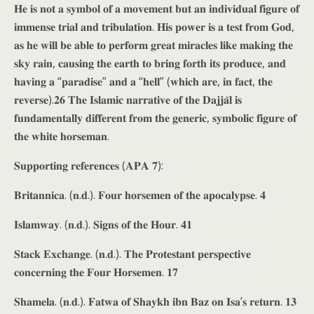
𝐇𝐞 𝐢𝐬 𝐧𝐨𝐭 𝐚 𝐬𝐲𝐦𝐛𝐨𝐥 𝐨𝐟 𝐚 𝐦𝐨𝐯𝐞𝐦𝐞𝐧𝐭 𝐛𝐮𝐭 𝐚𝐧 𝐢𝐧𝐝𝐢𝐯𝐢𝐝𝐮𝐚𝐥 𝐟𝐢𝐠𝐮𝐫𝐞 𝐨𝐟
𝐢𝐦𝐦𝐞𝐧𝐬𝐞 𝐭𝐫𝐢𝐚𝐥 𝐚𝐧𝐝 𝐭𝐫𝐢𝐛𝐮𝐥𝐚𝐭𝐢𝐨𝐧. 𝐇𝐢𝐬 𝐩𝐨𝐰𝐞𝐫 𝐢𝐬 𝐚 𝐭𝐞𝐬𝐭 𝐟𝐫𝐨𝐦 𝐆𝐨𝐝,
𝐚𝐬 𝐡𝐞 𝐰𝐢𝐥𝐥 𝐛𝐞 𝐚𝐛𝐥𝐞 𝐭𝐨 𝐩𝐞𝐫𝐟𝐨𝐫𝐦 𝐠𝐫𝐞𝐚𝐭 𝐦𝐢𝐫𝐚𝐜𝐥𝐞𝐬 𝐥𝐢𝐤𝐞 𝐦𝐚𝐤𝐢𝐧𝐠 𝐭𝐡𝐞
𝐬𝐤𝐲 𝐫𝐚𝐢𝐧, 𝐜𝐚𝐮𝐬𝐢𝐧𝐠 𝐭𝐡𝐞 𝐞𝐚𝐫𝐭𝐡 𝐭𝐨 𝐛𝐫𝐢𝐧𝐠 𝐟𝐨𝐫𝐭𝐡 𝐢𝐭𝐬 𝐩𝐫𝐨𝐝𝐮𝐜𝐞, 𝐚𝐧𝐝
𝐡𝐚𝐯𝐢𝐧𝐠 𝐚 “𝐩𝐚𝐫𝐚𝐝𝐢𝐬𝐞” 𝐚𝐧𝐝 𝐚 “𝐡𝐞𝐥𝐥” (𝐰𝐡𝐢𝐜𝐡 𝐚𝐫𝐞, 𝐢𝐧 𝐟𝐚𝐜𝐭, 𝐭𝐡𝐞
𝐫𝐞𝐯𝐞𝐫𝐬𝐞).𝟐𝟔 𝐓𝐡𝐞 𝐈𝐬𝐥𝐚𝐦𝐢𝐜 𝐧𝐚𝐫𝐫𝐚𝐭𝐢𝐯𝐞 𝐨𝐟 𝐭𝐡𝐞 𝐃𝐚𝐣𝐣𝐚̄𝐥 𝐢𝐬
𝐟𝐮𝐧𝐝𝐚𝐦𝐞𝐧𝐭𝐚𝐥𝐥𝐲 𝐝𝐢𝐟𝐟𝐞𝐫𝐞𝐧𝐭 𝐟𝐫𝐨𝐦 𝐭𝐡𝐞 𝐠𝐞𝐧𝐞𝐫𝐢𝐜, 𝐬𝐲𝐦𝐛𝐨𝐥𝐢𝐜 𝐟𝐢𝐠𝐮𝐫𝐞 𝐨𝐟
𝐭𝐡𝐞 𝐰𝐡𝐢𝐭𝐞 𝐡𝐨𝐫𝐬𝐞𝐦𝐚𝐧.
𝐒𝐮𝐩𝐩𝐨𝐫𝐭𝐢𝐧𝐠 𝐫𝐞𝐟𝐞𝐫𝐞𝐧𝐜𝐞𝐬 (𝐀𝐏𝐀 𝟕):
𝐁𝐫𝐢𝐭𝐚𝐧𝐧𝐢𝐜𝐚. (𝐧.𝐝.). 𝐅𝐨𝐮𝐫 𝐡𝐨𝐫𝐬𝐞𝐦𝐞𝐧 𝐨𝐟 𝐭𝐡𝐞 𝐚𝐩𝐨𝐜𝐚𝐥𝐲𝐩𝐬𝐞. 𝟒
𝐈𝐬𝐥𝐚𝐦𝐰𝐚𝐲. (𝐧.𝐝.). 𝐒𝐢𝐠𝐧𝐬 𝐨𝐟 𝐭𝐡𝐞 𝐇𝐨𝐮𝐫. 𝟒𝟏
𝐒𝐭𝐚𝐜𝐤 𝐄𝐱𝐜𝐡𝐚𝐧𝐠𝐞. (𝐧.𝐝.). 𝐓𝐡𝐞 𝐏𝐫𝐨𝐭𝐞𝐬𝐭𝐚𝐧𝐭 𝐩𝐞𝐫𝐬𝐩𝐞𝐜𝐭𝐢𝐯𝐞
𝐜𝐨𝐧𝐜𝐞𝐫𝐧𝐢𝐧𝐠 𝐭𝐡𝐞 𝐅𝐨𝐮𝐫 𝐇𝐨𝐫𝐬𝐞𝐦𝐞𝐧. 𝟏𝟕
𝐒𝐡𝐚𝐦𝐞𝐥𝐚. (𝐧.𝐝.). 𝐅𝐚𝐭𝐰𝐚 𝐨𝐟 𝐒𝐡𝐚𝐲𝐤𝐡 𝐢𝐛𝐧 𝐁𝐚𝐳 𝐨𝐧 𝐈𝐬𝐚’𝐬 𝐫𝐞𝐭𝐮𝐫𝐧. 𝟏𝟑