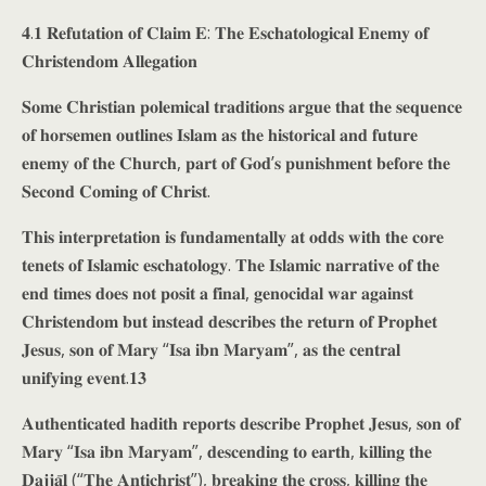
𝟒.𝟏 𝐑𝐞𝐟𝐮𝐭𝐚𝐭𝐢𝐨𝐧 𝐨𝐟 𝐂𝐥𝐚𝐢𝐦 𝐄: 𝐓𝐡𝐞 𝐄𝐬𝐜𝐡𝐚𝐭𝐨𝐥𝐨𝐠𝐢𝐜𝐚𝐥 𝐄𝐧𝐞𝐦𝐲 𝐨𝐟
𝐂𝐡𝐫𝐢𝐬𝐭𝐞𝐧𝐝𝐨𝐦 𝐀𝐥𝐥𝐞𝐠𝐚𝐭𝐢𝐨𝐧
𝐒𝐨𝐦𝐞 𝐂𝐡𝐫𝐢𝐬𝐭𝐢𝐚𝐧 𝐩𝐨𝐥𝐞𝐦𝐢𝐜𝐚𝐥 𝐭𝐫𝐚𝐝𝐢𝐭𝐢𝐨𝐧𝐬 𝐚𝐫𝐠𝐮𝐞 𝐭𝐡𝐚𝐭 𝐭𝐡𝐞 𝐬𝐞𝐪𝐮𝐞𝐧𝐜𝐞
𝐨𝐟 𝐡𝐨𝐫𝐬𝐞𝐦𝐞𝐧 𝐨𝐮𝐭𝐥𝐢𝐧𝐞𝐬 𝐈𝐬𝐥𝐚𝐦 𝐚𝐬 𝐭𝐡𝐞 𝐡𝐢𝐬𝐭𝐨𝐫𝐢𝐜𝐚𝐥 𝐚𝐧𝐝 𝐟𝐮𝐭𝐮𝐫𝐞
𝐞𝐧𝐞𝐦𝐲 𝐨𝐟 𝐭𝐡𝐞 𝐂𝐡𝐮𝐫𝐜𝐡, 𝐩𝐚𝐫𝐭 𝐨𝐟 𝐆𝐨𝐝’𝐬 𝐩𝐮𝐧𝐢𝐬𝐡𝐦𝐞𝐧𝐭 𝐛𝐞𝐟𝐨𝐫𝐞 𝐭𝐡𝐞
𝐒𝐞𝐜𝐨𝐧𝐝 𝐂𝐨𝐦𝐢𝐧𝐠 𝐨𝐟 𝐂𝐡𝐫𝐢𝐬𝐭.
𝐓𝐡𝐢𝐬 𝐢𝐧𝐭𝐞𝐫𝐩𝐫𝐞𝐭𝐚𝐭𝐢𝐨𝐧 𝐢𝐬 𝐟𝐮𝐧𝐝𝐚𝐦𝐞𝐧𝐭𝐚𝐥𝐥𝐲 𝐚𝐭 𝐨𝐝𝐝𝐬 𝐰𝐢𝐭𝐡 𝐭𝐡𝐞 𝐜𝐨𝐫𝐞
𝐭𝐞𝐧𝐞𝐭𝐬 𝐨𝐟 𝐈𝐬𝐥𝐚𝐦𝐢𝐜 𝐞𝐬𝐜𝐡𝐚𝐭𝐨𝐥𝐨𝐠𝐲. 𝐓𝐡𝐞 𝐈𝐬𝐥𝐚𝐦𝐢𝐜 𝐧𝐚𝐫𝐫𝐚𝐭𝐢𝐯𝐞 𝐨𝐟 𝐭𝐡𝐞
𝐞𝐧𝐝 𝐭𝐢𝐦𝐞𝐬 𝐝𝐨𝐞𝐬 𝐧𝐨𝐭 𝐩𝐨𝐬𝐢𝐭 𝐚 𝐟𝐢𝐧𝐚𝐥, 𝐠𝐞𝐧𝐨𝐜𝐢𝐝𝐚𝐥 𝐰𝐚𝐫 𝐚𝐠𝐚𝐢𝐧𝐬𝐭
𝐂𝐡𝐫𝐢𝐬𝐭𝐞𝐧𝐝𝐨𝐦 𝐛𝐮𝐭 𝐢𝐧𝐬𝐭𝐞𝐚𝐝 𝐝𝐞𝐬𝐜𝐫𝐢𝐛𝐞𝐬 𝐭𝐡𝐞 𝐫𝐞𝐭𝐮𝐫𝐧 𝐨𝐟 𝐏𝐫𝐨𝐩𝐡𝐞𝐭
𝐉𝐞𝐬𝐮𝐬, 𝐬𝐨𝐧 𝐨𝐟 𝐌𝐚𝐫𝐲 “𝐈𝐬𝐚 𝐢𝐛𝐧 𝐌𝐚𝐫𝐲𝐚𝐦”, 𝐚𝐬 𝐭𝐡𝐞 𝐜𝐞𝐧𝐭𝐫𝐚𝐥
𝐮𝐧𝐢𝐟𝐲𝐢𝐧𝐠 𝐞𝐯𝐞𝐧𝐭.𝟏𝟑
𝐀𝐮𝐭𝐡𝐞𝐧𝐭𝐢𝐜𝐚𝐭𝐞𝐝 𝐡𝐚𝐝𝐢𝐭𝐡 𝐫𝐞𝐩𝐨𝐫𝐭𝐬 𝐝𝐞𝐬𝐜𝐫𝐢𝐛𝐞 𝐏𝐫𝐨𝐩𝐡𝐞𝐭 𝐉𝐞𝐬𝐮𝐬, 𝐬𝐨𝐧 𝐨𝐟
𝐌𝐚𝐫𝐲 “𝐈𝐬𝐚 𝐢𝐛𝐧 𝐌𝐚𝐫𝐲𝐚𝐦”, 𝐝𝐞𝐬𝐜𝐞𝐧𝐝𝐢𝐧𝐠 𝐭𝐨 𝐞𝐚𝐫𝐭𝐡, 𝐤𝐢𝐥𝐥𝐢𝐧𝐠 𝐭𝐡𝐞
𝐃𝐚𝐣𝐣𝐚̄𝐥 (“𝐓𝐡𝐞 𝐀𝐧𝐭𝐢𝐜𝐡𝐫𝐢𝐬𝐭”), 𝐛𝐫𝐞𝐚𝐤𝐢𝐧𝐠 𝐭𝐡𝐞 𝐜𝐫𝐨𝐬𝐬, 𝐤𝐢𝐥𝐥𝐢𝐧𝐠 𝐭𝐡𝐞