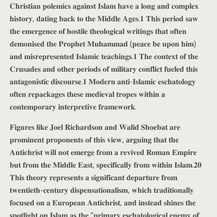
𝐂𝐡𝐫𝐢𝐬𝐭𝐢𝐚𝐧 𝐩𝐨𝐥𝐞𝐦𝐢𝐜𝐬 𝐚𝐠𝐚𝐢𝐧𝐬𝐭 𝐈𝐬𝐥𝐚𝐦 𝐡𝐚𝐯𝐞 𝐚 𝐥𝐨𝐧𝐠 𝐚𝐧𝐝 𝐜𝐨𝐦𝐩𝐥𝐞𝐱
𝐡𝐢𝐬𝐭𝐨𝐫𝐲, 𝐝𝐚𝐭𝐢𝐧𝐠 𝐛𝐚𝐜𝐤 𝐭𝐨 𝐭𝐡𝐞 𝐌𝐢𝐝𝐝𝐥𝐞 𝐀𝐠𝐞𝐬.𝟏 𝐓𝐡𝐢𝐬 𝐩𝐞𝐫𝐢𝐨𝐝 𝐬𝐚𝐰
𝐭𝐡𝐞 𝐞𝐦𝐞𝐫𝐠𝐞𝐧𝐜𝐞 𝐨𝐟 𝐡𝐨𝐬𝐭𝐢𝐥𝐞 𝐭𝐡𝐞𝐨𝐥𝐨𝐠𝐢𝐜𝐚𝐥 𝐰𝐫𝐢𝐭𝐢𝐧𝐠𝐬 𝐭𝐡𝐚𝐭 𝐨𝐟𝐭𝐞𝐧
𝐝𝐞𝐦𝐨𝐧𝐢𝐬𝐞𝐝 𝐭𝐡𝐞 𝐏𝐫𝐨𝐩𝐡𝐞𝐭 𝐌𝐮𝐡𝐚𝐦𝐦𝐚𝐝 (𝐩𝐞𝐚𝐜𝐞 𝐛𝐞 𝐮𝐩𝐨𝐧 𝐡𝐢𝐦)
𝐚𝐧𝐝 𝐦𝐢𝐬𝐫𝐞𝐩𝐫𝐞𝐬𝐞𝐧𝐭𝐞𝐝 𝐈𝐬𝐥𝐚𝐦𝐢𝐜 𝐭𝐞𝐚𝐜𝐡𝐢𝐧𝐠𝐬.𝟏 𝐓𝐡𝐞 𝐜𝐨𝐧𝐭𝐞𝐱𝐭 𝐨𝐟 𝐭𝐡𝐞
𝐂𝐫𝐮𝐬𝐚𝐝𝐞𝐬 𝐚𝐧𝐝 𝐨𝐭𝐡𝐞𝐫 𝐩𝐞𝐫𝐢𝐨𝐝𝐬 𝐨𝐟 𝐦𝐢𝐥𝐢𝐭𝐚𝐫𝐲 𝐜𝐨𝐧𝐟𝐥𝐢𝐜𝐭 𝐟𝐮𝐞𝐥𝐞𝐝 𝐭𝐡𝐢𝐬
𝐚𝐧𝐭𝐚𝐠𝐨𝐧𝐢𝐬𝐭𝐢𝐜 𝐝𝐢𝐬𝐜𝐨𝐮𝐫𝐬𝐞.𝟏 𝐌𝐨𝐝𝐞𝐫𝐧 𝐚𝐧𝐭𝐢-𝐈𝐬𝐥𝐚𝐦𝐢𝐜 𝐞𝐬𝐜𝐡𝐚𝐭𝐨𝐥𝐨𝐠𝐲
𝐨𝐟𝐭𝐞𝐧 𝐫𝐞𝐩𝐚𝐜𝐤𝐚𝐠𝐞𝐬 𝐭𝐡𝐞𝐬𝐞 𝐦𝐞𝐝𝐢𝐞𝐯𝐚𝐥 𝐭𝐫𝐨𝐩𝐞𝐬 𝐰𝐢𝐭𝐡𝐢𝐧 𝐚
𝐜𝐨𝐧𝐭𝐞𝐦𝐩𝐨𝐫𝐚𝐫𝐲 𝐢𝐧𝐭𝐞𝐫𝐩𝐫𝐞𝐭𝐢𝐯𝐞 𝐟𝐫𝐚𝐦𝐞𝐰𝐨𝐫𝐤.
𝐅𝐢𝐠𝐮𝐫𝐞𝐬 𝐥𝐢𝐤𝐞 𝐉𝐨𝐞𝐥 𝐑𝐢𝐜𝐡𝐚𝐫𝐝𝐬𝐨𝐧 𝐚𝐧𝐝 𝐖𝐚𝐥𝐢𝐝 𝐒𝐡𝐨𝐞𝐛𝐚𝐭 𝐚𝐫𝐞
𝐩𝐫𝐨𝐦𝐢𝐧𝐞𝐧𝐭 𝐩𝐫𝐨𝐩𝐨𝐧𝐞𝐧𝐭𝐬 𝐨𝐟 𝐭𝐡𝐢𝐬 𝐯𝐢𝐞𝐰, 𝐚𝐫𝐠𝐮𝐢𝐧𝐠 𝐭𝐡𝐚𝐭 𝐭𝐡𝐞
𝐀𝐧𝐭𝐢𝐜𝐡𝐫𝐢𝐬𝐭 𝐰𝐢𝐥𝐥 𝐧𝐨𝐭 𝐞𝐦𝐞𝐫𝐠𝐞 𝐟𝐫𝐨𝐦 𝐚 𝐫𝐞𝐯𝐢𝐯𝐞𝐝 𝐑𝐨𝐦𝐚𝐧 𝐄𝐦𝐩𝐢𝐫𝐞
𝐛𝐮𝐭 𝐟𝐫𝐨𝐦 𝐭𝐡𝐞 𝐌𝐢𝐝𝐝𝐥𝐞 𝐄𝐚𝐬𝐭, 𝐬𝐩𝐞𝐜𝐢𝐟𝐢𝐜𝐚𝐥𝐥𝐲 𝐟𝐫𝐨𝐦 𝐰𝐢𝐭𝐡𝐢𝐧 𝐈𝐬𝐥𝐚𝐦.𝟐𝟎
𝐓𝐡𝐢𝐬 𝐭𝐡𝐞𝐨𝐫𝐲 𝐫𝐞𝐩𝐫𝐞𝐬𝐞𝐧𝐭𝐬 𝐚 𝐬𝐢𝐠𝐧𝐢𝐟𝐢𝐜𝐚𝐧𝐭 𝐝𝐞𝐩𝐚𝐫𝐭𝐮𝐫𝐞 𝐟𝐫𝐨𝐦
𝐭𝐰𝐞𝐧𝐭𝐢𝐞𝐭𝐡-𝐜𝐞𝐧𝐭𝐮𝐫𝐲 𝐝𝐢𝐬𝐩𝐞𝐧𝐬𝐚𝐭𝐢𝐨𝐧𝐚𝐥𝐢𝐬𝐦, 𝐰𝐡𝐢𝐜𝐡 𝐭𝐫𝐚𝐝𝐢𝐭𝐢𝐨𝐧𝐚𝐥𝐥𝐲
𝐟𝐨𝐜𝐮𝐬𝐞𝐝 𝐨𝐧 𝐚 𝐄𝐮𝐫𝐨𝐩𝐞𝐚𝐧 𝐀𝐧𝐭𝐢𝐜𝐡𝐫𝐢𝐬𝐭, 𝐚𝐧𝐝 𝐢𝐧𝐬𝐭𝐞𝐚𝐝 𝐬𝐡𝐢𝐧𝐞𝐬 𝐭𝐡𝐞
𝐬𝐩𝐨𝐭𝐥𝐢𝐠𝐡𝐭 𝐨𝐧 𝐈𝐬𝐥𝐚𝐦 𝐚𝐬 𝐭𝐡𝐞 “𝐩𝐫𝐢𝐦𝐚𝐫𝐲 𝐞𝐬𝐜𝐡𝐚𝐭𝐨𝐥𝐨𝐠𝐢𝐜𝐚𝐥 𝐞𝐧𝐞𝐦𝐲 𝐨𝐟