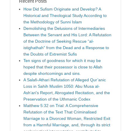
Recent Posts
How Did Sufism Originate and Develop? A
Historical and Theological Study According to
the Methodology of Sunni Islam
Demolishing the Delusions of Intermediaries
Between the Servant and His Lord: A Refutation
of the Doctrine of Seeking Rescue “al-
istighathah” from the Dead and a Response to
the Doubts of Extremist Sufis
Ten signs of goodness for which it may be
hoped that their possessor is close to Allah
despite shortcomings and sins.
A Salafi-Athari Refutation of Alleged Qur’anic
Loss in Sahih Muslim 1050: Abu Musa al-
Ash‘ari’s Report, Abrogated Recitation, and the
Preservation of the Uthmanic Codex
Matthew 5:32 on Trial: A Comprehensive
Refutation of the Text That Criminalised
Marriage to a Divorced Woman, Restricted Exit
from a Harmful Marriage, and, through its strict