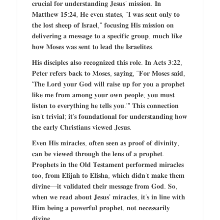
𝐜𝐫𝐮𝐜𝐢𝐚𝐥 𝐟𝐨𝐫 𝐮𝐧𝐝𝐞𝐫𝐬𝐭𝐚𝐧𝐝𝐢𝐧𝐠 𝐉𝐞𝐬𝐮𝐬’ 𝐦𝐢𝐬𝐬𝐢𝐨𝐧. 𝐈𝐧
𝐌𝐚𝐭𝐭𝐡𝐞𝐰 𝟏𝟓:𝟐𝟒, 𝐇𝐞 𝐞𝐯𝐞𝐧 𝐬𝐭𝐚𝐭𝐞𝐬, “𝐈 𝐰𝐚𝐬 𝐬𝐞𝐧𝐭 𝐨𝐧𝐥𝐲 𝐭𝐨
𝐭𝐡𝐞 𝐥𝐨𝐬𝐭 𝐬𝐡𝐞𝐞𝐩 𝐨𝐟 𝐈𝐬𝐫𝐚𝐞𝐥,” 𝐟𝐨𝐜𝐮𝐬𝐢𝐧𝐠 𝐇𝐢𝐬 𝐦𝐢𝐬𝐬𝐢𝐨𝐧 𝐨𝐧
𝐝𝐞𝐥𝐢𝐯𝐞𝐫𝐢𝐧𝐠 𝐚 𝐦𝐞𝐬𝐬𝐚𝐠𝐞 𝐭𝐨 𝐚 𝐬𝐩𝐞𝐜𝐢𝐟𝐢𝐜 𝐠𝐫𝐨𝐮𝐩, 𝐦𝐮𝐜𝐡 𝐥𝐢𝐤𝐞
𝐡𝐨𝐰 𝐌𝐨𝐬𝐞𝐬 𝐰𝐚𝐬 𝐬𝐞𝐧𝐭 𝐭𝐨 𝐥𝐞𝐚𝐝 𝐭𝐡𝐞 𝐈𝐬𝐫𝐚𝐞𝐥𝐢𝐭𝐞𝐬.
𝐇𝐢𝐬 𝐝𝐢𝐬𝐜𝐢𝐩𝐥𝐞𝐬 𝐚𝐥𝐬𝐨 𝐫𝐞𝐜𝐨𝐠𝐧𝐢𝐳𝐞𝐝 𝐭𝐡𝐢𝐬 𝐫𝐨𝐥𝐞. 𝐈𝐧 𝐀𝐜𝐭𝐬 𝟑:𝟐𝟐,
𝐏𝐞𝐭𝐞𝐫 𝐫𝐞𝐟𝐞𝐫𝐬 𝐛𝐚𝐜𝐤 𝐭𝐨 𝐌𝐨𝐬𝐞𝐬, 𝐬𝐚𝐲𝐢𝐧𝐠, “𝐅𝐨𝐫 𝐌𝐨𝐬𝐞𝐬 𝐬𝐚𝐢𝐝,
‘𝐓𝐡𝐞 𝐋𝐨𝐫𝐝 𝐲𝐨𝐮𝐫 𝐆𝐨𝐝 𝐰𝐢𝐥𝐥 𝐫𝐚𝐢𝐬𝐞 𝐮𝐩 𝐟𝐨𝐫 𝐲𝐨𝐮 𝐚 𝐩𝐫𝐨𝐩𝐡𝐞𝐭
𝐥𝐢𝐤𝐞 𝐦𝐞 𝐟𝐫𝐨𝐦 𝐚𝐦𝐨𝐧𝐠 𝐲𝐨𝐮𝐫 𝐨𝐰𝐧 𝐩𝐞𝐨𝐩𝐥𝐞; 𝐲𝐨𝐮 𝐦𝐮𝐬𝐭
𝐥𝐢𝐬𝐭𝐞𝐧 𝐭𝐨 𝐞𝐯𝐞𝐫𝐲𝐭𝐡𝐢𝐧𝐠 𝐡𝐞 𝐭𝐞𝐥𝐥𝐬 𝐲𝐨𝐮.'” 𝐓𝐡𝐢𝐬 𝐜𝐨𝐧𝐧𝐞𝐜𝐭𝐢𝐨𝐧
𝐢𝐬𝐧’𝐭 𝐭𝐫𝐢𝐯𝐢𝐚𝐥; 𝐢𝐭’𝐬 𝐟𝐨𝐮𝐧𝐝𝐚𝐭𝐢𝐨𝐧𝐚𝐥 𝐟𝐨𝐫 𝐮𝐧𝐝𝐞𝐫𝐬𝐭𝐚𝐧𝐝𝐢𝐧𝐠 𝐡𝐨𝐰
𝐭𝐡𝐞 𝐞𝐚𝐫𝐥𝐲 𝐂𝐡𝐫𝐢𝐬𝐭𝐢𝐚𝐧𝐬 𝐯𝐢𝐞𝐰𝐞𝐝 𝐉𝐞𝐬𝐮𝐬.
𝐄𝐯𝐞𝐧 𝐇𝐢𝐬 𝐦𝐢𝐫𝐚𝐜𝐥𝐞𝐬, 𝐨𝐟𝐭𝐞𝐧 𝐬𝐞𝐞𝐧 𝐚𝐬 𝐩𝐫𝐨𝐨𝐟 𝐨𝐟 𝐝𝐢𝐯𝐢𝐧𝐢𝐭𝐲,
𝐜𝐚𝐧 𝐛𝐞 𝐯𝐢𝐞𝐰𝐞𝐝 𝐭𝐡𝐫𝐨𝐮𝐠𝐡 𝐭𝐡𝐞 𝐥𝐞𝐧𝐬 𝐨𝐟 𝐚 𝐩𝐫𝐨𝐩𝐡𝐞𝐭.
𝐏𝐫𝐨𝐩𝐡𝐞𝐭𝐬 𝐢𝐧 𝐭𝐡𝐞 𝐎𝐥𝐝 𝐓𝐞𝐬𝐭𝐚𝐦𝐞𝐧𝐭 𝐩𝐞𝐫𝐟𝐨𝐫𝐦𝐞𝐝 𝐦𝐢𝐫𝐚𝐜𝐥𝐞𝐬
𝐭𝐨𝐨, 𝐟𝐫𝐨𝐦 𝐄𝐥𝐢𝐣𝐚𝐡 𝐭𝐨 𝐄𝐥𝐢𝐬𝐡𝐚, 𝐰𝐡𝐢𝐜𝐡 𝐝𝐢𝐝𝐧’𝐭 𝐦𝐚𝐤𝐞 𝐭𝐡𝐞𝐦
𝐝𝐢𝐯𝐢𝐧𝐞—𝐢𝐭 𝐯𝐚𝐥𝐢𝐝𝐚𝐭𝐞𝐝 𝐭𝐡𝐞𝐢𝐫 𝐦𝐞𝐬𝐬𝐚𝐠𝐞 𝐟𝐫𝐨𝐦 𝐆𝐨𝐝. 𝐒𝐨,
𝐰𝐡𝐞𝐧 𝐰𝐞 𝐫𝐞𝐚𝐝 𝐚𝐛𝐨𝐮𝐭 𝐉𝐞𝐬𝐮𝐬’ 𝐦𝐢𝐫𝐚𝐜𝐥𝐞𝐬, 𝐢𝐭’𝐬 𝐢𝐧 𝐥𝐢𝐧𝐞 𝐰𝐢𝐭𝐡
𝐇𝐢𝐦 𝐛𝐞𝐢𝐧𝐠 𝐚 𝐩𝐨𝐰𝐞𝐫𝐟𝐮𝐥 𝐩𝐫𝐨𝐩𝐡𝐞𝐭, 𝐧𝐨𝐭 𝐧𝐞𝐜𝐞𝐬𝐬𝐚𝐫𝐢𝐥𝐲
𝐝𝐢𝐯𝐢𝐧𝐞.