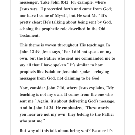
𝐦𝐞𝐬𝐬𝐞𝐧𝐠𝐞𝐫. 𝐓𝐚𝐤𝐞 𝐉𝐨𝐡𝐧 𝟖:𝟒𝟐, 𝐟𝐨𝐫 𝐞𝐱𝐚𝐦𝐩𝐥𝐞, 𝐰𝐡𝐞𝐫𝐞
𝐉𝐞𝐬𝐮𝐬 𝐬𝐚𝐲𝐬, “𝐈 𝐩𝐫𝐨𝐜𝐞𝐞𝐝𝐞𝐝 𝐟𝐨𝐫𝐭𝐡 𝐚𝐧𝐝 𝐜𝐚𝐦𝐞 𝐟𝐫𝐨𝐦 𝐆𝐨𝐝;
𝐧𝐨𝐫 𝐡𝐚𝐯𝐞 𝐈 𝐜𝐨𝐦𝐞 𝐨𝐟 𝐌𝐲𝐬𝐞𝐥𝐟, 𝐛𝐮𝐭 𝐇𝐞 𝐬𝐞𝐧𝐭 𝐌𝐞.” 𝐈𝐭’𝐬
𝐩𝐫𝐞𝐭𝐭𝐲 𝐜𝐥𝐞𝐚𝐫; 𝐇𝐞’𝐬 𝐭𝐚𝐥𝐤𝐢𝐧𝐠 𝐚𝐛𝐨𝐮𝐭 𝐛𝐞𝐢𝐧𝐠 𝐬𝐞𝐧𝐭 𝐛𝐲 𝐆𝐨𝐝,
𝐞𝐜𝐡𝐨𝐢𝐧𝐠 𝐭𝐡𝐞 𝐩𝐫𝐨𝐩𝐡𝐞𝐭𝐢𝐜 𝐫𝐨𝐥𝐞 𝐝𝐞𝐬𝐜𝐫𝐢𝐛𝐞𝐝 𝐢𝐧 𝐭𝐡𝐞 𝐎𝐥𝐝
𝐓𝐞𝐬𝐭𝐚𝐦𝐞𝐧𝐭.
𝐓𝐡𝐢𝐬 𝐭𝐡𝐞𝐦𝐞 𝐢𝐬 𝐰𝐨𝐯𝐞𝐧 𝐭𝐡𝐫𝐨𝐮𝐠𝐡𝐨𝐮𝐭 𝐇𝐢𝐬 𝐭𝐞𝐚𝐜𝐡𝐢𝐧𝐠𝐬. 𝐈𝐧
𝐉𝐨𝐡𝐧 𝟏𝟐:𝟒𝟗, 𝐉𝐞𝐬𝐮𝐬 𝐬𝐚𝐲𝐬, “𝐅𝐨𝐫 𝐈 𝐝𝐢𝐝 𝐧𝐨𝐭 𝐬𝐩𝐞𝐚𝐤 𝐨𝐧 𝐦𝐲
𝐨𝐰𝐧, 𝐛𝐮𝐭 𝐭𝐡𝐞 𝐅𝐚𝐭𝐡𝐞𝐫 𝐰𝐡𝐨 𝐬𝐞𝐧𝐭 𝐦𝐞 𝐜𝐨𝐦𝐦𝐚𝐧𝐝𝐞𝐝 𝐦𝐞 𝐭𝐨
𝐬𝐚𝐲 𝐚𝐥𝐥 𝐭𝐡𝐚𝐭 𝐈 𝐡𝐚𝐯𝐞 𝐬𝐩𝐨𝐤𝐞𝐧.” 𝐈𝐭’𝐬 𝐬𝐢𝐦𝐢𝐥𝐚𝐫 𝐭𝐨 𝐡𝐨𝐰
𝐩𝐫𝐨𝐩𝐡𝐞𝐭𝐬 𝐥𝐢𝐤𝐞 𝐈𝐬𝐚𝐢𝐚𝐡 𝐨𝐫 𝐉𝐞𝐫𝐞𝐦𝐢𝐚𝐡 𝐬𝐩𝐨𝐤𝐞—𝐫𝐞𝐥𝐚𝐲𝐢𝐧𝐠
𝐦𝐞𝐬𝐬𝐚𝐠𝐞𝐬 𝐟𝐫𝐨𝐦 𝐆𝐨𝐝, 𝐧𝐨𝐭 𝐜𝐥𝐚𝐢𝐦𝐢𝐧𝐠 𝐭𝐨 𝐛𝐞 𝐆𝐨𝐝.
𝐍𝐨𝐰, 𝐜𝐨𝐧𝐬𝐢𝐝𝐞𝐫 𝐉𝐨𝐡𝐧 𝟕:𝟏𝟔, 𝐰𝐡𝐞𝐫𝐞 𝐉𝐞𝐬𝐮𝐬 𝐞𝐱𝐩𝐥𝐚𝐢𝐧𝐬, “𝐌𝐲
𝐭𝐞𝐚𝐜𝐡𝐢𝐧𝐠 𝐢𝐬 𝐧𝐨𝐭 𝐦𝐲 𝐨𝐰𝐧. 𝐈𝐭 𝐜𝐨𝐦𝐞𝐬 𝐟𝐫𝐨𝐦 𝐭𝐡𝐞 𝐨𝐧𝐞 𝐰𝐡𝐨
𝐬𝐞𝐧𝐭 𝐦𝐞.” 𝐀𝐠𝐚𝐢𝐧, 𝐢𝐭’𝐬 𝐚𝐛𝐨𝐮𝐭 𝐝𝐞𝐥𝐢𝐯𝐞𝐫𝐢𝐧𝐠 𝐆𝐨𝐝’𝐬 𝐦𝐞𝐬𝐬𝐚𝐠𝐞.
𝐀𝐧𝐝 𝐢𝐧 𝐉𝐨𝐡𝐧 𝟏𝟒:𝟐𝟒, 𝐇𝐞 𝐞𝐦𝐩𝐡𝐚𝐬𝐢𝐳𝐞𝐬, “𝐓𝐡𝐞𝐬𝐞 𝐰𝐨𝐫𝐝𝐬
𝐲𝐨𝐮 𝐡𝐞𝐚𝐫 𝐚𝐫𝐞 𝐧𝐨𝐭 𝐦𝐲 𝐨𝐰𝐧; 𝐭𝐡𝐞𝐲 𝐛𝐞𝐥𝐨𝐧𝐠 𝐭𝐨 𝐭𝐡𝐞 𝐅𝐚𝐭𝐡𝐞𝐫
𝐰𝐡𝐨 𝐬𝐞𝐧𝐭 𝐦𝐞.”
𝐁𝐮𝐭 𝐰𝐡𝐲 𝐚𝐥𝐥 𝐭𝐡𝐢𝐬 𝐭𝐚𝐥𝐤 𝐚𝐛𝐨𝐮𝐭 𝐛𝐞𝐢𝐧𝐠 𝐬𝐞𝐧𝐭? 𝐁𝐞𝐜𝐚𝐮𝐬𝐞 𝐢𝐭’𝐬