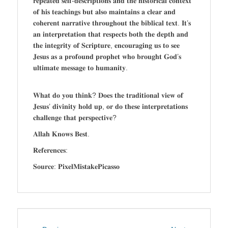
𝐫𝐞𝐩𝐞𝐚𝐭𝐞𝐝 𝐬𝐞𝐥𝐟-𝐝𝐞𝐬𝐜𝐫𝐢𝐩𝐭𝐢𝐨𝐧𝐬 𝐚𝐧𝐝 𝐭𝐡𝐞 𝐡𝐢𝐬𝐭𝐨𝐫𝐢𝐜𝐚𝐥 𝐜𝐨𝐧𝐭𝐞𝐱𝐭
𝐨𝐟 𝐡𝐢𝐬 𝐭𝐞𝐚𝐜𝐡𝐢𝐧𝐠𝐬 𝐛𝐮𝐭 𝐚𝐥𝐬𝐨 𝐦𝐚𝐢𝐧𝐭𝐚𝐢𝐧𝐬 𝐚 𝐜𝐥𝐞𝐚𝐫 𝐚𝐧𝐝
𝐜𝐨𝐡𝐞𝐫𝐞𝐧𝐭 𝐧𝐚𝐫𝐫𝐚𝐭𝐢𝐯𝐞 𝐭𝐡𝐫𝐨𝐮𝐠𝐡𝐨𝐮𝐭 𝐭𝐡𝐞 𝐛𝐢𝐛𝐥𝐢𝐜𝐚𝐥 𝐭𝐞𝐱𝐭. 𝐈𝐭’𝐬
𝐚𝐧 𝐢𝐧𝐭𝐞𝐫𝐩𝐫𝐞𝐭𝐚𝐭𝐢𝐨𝐧 𝐭𝐡𝐚𝐭 𝐫𝐞𝐬𝐩𝐞𝐜𝐭𝐬 𝐛𝐨𝐭𝐡 𝐭𝐡𝐞 𝐝𝐞𝐩𝐭𝐡 𝐚𝐧𝐝
𝐭𝐡𝐞 𝐢𝐧𝐭𝐞𝐠𝐫𝐢𝐭𝐲 𝐨𝐟 𝐒𝐜𝐫𝐢𝐩𝐭𝐮𝐫𝐞, 𝐞𝐧𝐜𝐨𝐮𝐫𝐚𝐠𝐢𝐧𝐠 𝐮𝐬 𝐭𝐨 𝐬𝐞𝐞
𝐉𝐞𝐬𝐮𝐬 𝐚𝐬 𝐚 𝐩𝐫𝐨𝐟𝐨𝐮𝐧𝐝 𝐩𝐫𝐨𝐩𝐡𝐞𝐭 𝐰𝐡𝐨 𝐛𝐫𝐨𝐮𝐠𝐡𝐭 𝐆𝐨𝐝’𝐬
𝐮𝐥𝐭𝐢𝐦𝐚𝐭𝐞 𝐦𝐞𝐬𝐬𝐚𝐠𝐞 𝐭𝐨 𝐡𝐮𝐦𝐚𝐧𝐢𝐭𝐲.
𝐖𝐡𝐚𝐭 𝐝𝐨 𝐲𝐨𝐮 𝐭𝐡𝐢𝐧𝐤? 𝐃𝐨𝐞𝐬 𝐭𝐡𝐞 𝐭𝐫𝐚𝐝𝐢𝐭𝐢𝐨𝐧𝐚𝐥 𝐯𝐢𝐞𝐰 𝐨𝐟
𝐉𝐞𝐬𝐮𝐬’ 𝐝𝐢𝐯𝐢𝐧𝐢𝐭𝐲 𝐡𝐨𝐥𝐝 𝐮𝐩, 𝐨𝐫 𝐝𝐨 𝐭𝐡𝐞𝐬𝐞 𝐢𝐧𝐭𝐞𝐫𝐩𝐫𝐞𝐭𝐚𝐭𝐢𝐨𝐧𝐬
𝐜𝐡𝐚𝐥𝐥𝐞𝐧𝐠𝐞 𝐭𝐡𝐚𝐭 𝐩𝐞𝐫𝐬𝐩𝐞𝐜𝐭𝐢𝐯𝐞?
𝐀𝐥𝐥𝐚𝐡 𝐊𝐧𝐨𝐰𝐬 𝐁𝐞𝐬𝐭.
𝐑𝐞𝐟𝐞𝐫𝐞𝐧𝐜𝐞𝐬:
𝐒𝐨𝐮𝐫𝐜𝐞: 𝐏𝐢𝐱𝐞𝐥𝐌𝐢𝐬𝐭𝐚𝐤𝐞𝐏𝐢𝐜𝐚𝐬𝐬𝐨