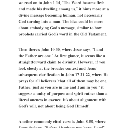
𝐰𝐞 𝐫𝐞𝐚𝐝 𝐨𝐧 𝐭𝐨 𝐉𝐨𝐡𝐧 𝟏:𝟏𝟒, “𝐓𝐡𝐞 𝐖𝐨𝐫𝐝 𝐛𝐞𝐜𝐚𝐦𝐞 𝐟𝐥𝐞𝐬𝐡
𝐚𝐧𝐝 𝐦𝐚𝐝𝐞 𝐡𝐢𝐬 𝐝𝐰𝐞𝐥𝐥𝐢𝐧𝐠 𝐚𝐦𝐨𝐧𝐠 𝐮𝐬,” 𝐢𝐭 𝐡𝐢𝐧𝐭𝐬 𝐦𝐨𝐫𝐞 𝐚𝐭 𝐚
𝐝𝐢𝐯𝐢𝐧𝐞 𝐦𝐞𝐬𝐬𝐚𝐠𝐞 𝐛𝐞𝐜𝐨𝐦𝐢𝐧𝐠 𝐡𝐮𝐦𝐚𝐧, 𝐧𝐨𝐭 𝐧𝐞𝐜𝐞𝐬𝐬𝐚𝐫𝐢𝐥𝐲
𝐆𝐨𝐝 𝐭𝐮𝐫𝐧𝐢𝐧𝐠 𝐢𝐧𝐭𝐨 𝐚 𝐦𝐚𝐧. 𝐓𝐡𝐞 𝐢𝐝𝐞𝐚 𝐜𝐨𝐮𝐥𝐝 𝐛𝐞 𝐦𝐨𝐫𝐞
𝐚𝐛𝐨𝐮𝐭 𝐞𝐦𝐛𝐨𝐝𝐲𝐢𝐧𝐠 𝐆𝐨𝐝’𝐬 𝐦𝐞𝐬𝐬𝐚𝐠𝐞, 𝐬𝐢𝐦𝐢𝐥𝐚𝐫 𝐭𝐨 𝐡𝐨𝐰
𝐩𝐫𝐨𝐩𝐡𝐞𝐭𝐬 𝐜𝐚𝐫𝐫𝐢𝐞𝐝 𝐆𝐨𝐝’𝐬 𝐰𝐨𝐫𝐝 𝐢𝐧 𝐭𝐡𝐞 𝐎𝐥𝐝 𝐓𝐞𝐬𝐭𝐚𝐦𝐞𝐧𝐭.
𝐓𝐡𝐞𝐧 𝐭𝐡𝐞𝐫𝐞’𝐬 𝐉𝐨𝐡𝐧 𝟏𝟎:𝟑𝟎, 𝐰𝐡𝐞𝐫𝐞 𝐉𝐞𝐬𝐮𝐬 𝐬𝐚𝐲𝐬, “𝐈 𝐚𝐧𝐝
𝐭𝐡𝐞 𝐅𝐚𝐭𝐡𝐞𝐫 𝐚𝐫𝐞 𝐨𝐧𝐞.” 𝐀𝐭 𝐟𝐢𝐫𝐬𝐭 𝐠𝐥𝐚𝐧𝐜𝐞, 𝐢𝐭 𝐬𝐞𝐞𝐦𝐬 𝐥𝐢𝐤𝐞 𝐚
𝐬𝐭𝐫𝐚𝐢𝐠𝐡𝐭𝐟𝐨𝐫𝐰𝐚𝐫𝐝 𝐜𝐥𝐚𝐢𝐦 𝐭𝐨 𝐝𝐢𝐯𝐢𝐧𝐢𝐭𝐲. 𝐇𝐨𝐰𝐞𝐯𝐞𝐫, 𝐢𝐟 𝐲𝐨𝐮
𝐥𝐨𝐨𝐤 𝐜𝐥𝐨𝐬𝐞𝐥𝐲 𝐚𝐭 𝐭𝐡𝐞 𝐛𝐫𝐨𝐚𝐝𝐞𝐫 𝐜𝐨𝐧𝐭𝐞𝐱𝐭 𝐚𝐧𝐝 𝐉𝐞𝐬𝐮𝐬’
𝐬𝐮𝐛𝐬𝐞𝐪𝐮𝐞𝐧𝐭 𝐜𝐥𝐚𝐫𝐢𝐟𝐢𝐜𝐚𝐭𝐢𝐨𝐧 𝐢𝐧 𝐉𝐨𝐡𝐧 𝟏𝟕:𝟐𝟏-𝟐𝟐, 𝐰𝐡𝐞𝐫𝐞 𝐇𝐞
𝐩𝐫𝐚𝐲𝐬 𝐟𝐨𝐫 𝐚𝐥𝐥 𝐛𝐞𝐥𝐢𝐞𝐯𝐞𝐫𝐬 “𝐭𝐡𝐚𝐭 𝐚𝐥𝐥 𝐨𝐟 𝐭𝐡𝐞𝐦 𝐦𝐚𝐲 𝐛𝐞 𝐨𝐧𝐞,
𝐅𝐚𝐭𝐡𝐞𝐫, 𝐣𝐮𝐬𝐭 𝐚𝐬 𝐲𝐨𝐮 𝐚𝐫𝐞 𝐢𝐧 𝐦𝐞 𝐚𝐧𝐝 𝐈 𝐚𝐦 𝐢𝐧 𝐲𝐨𝐮,” 𝐢𝐭
𝐬𝐮𝐠𝐠𝐞𝐬𝐭𝐬 𝐚 𝐮𝐧𝐢𝐭𝐲 𝐨𝐟 𝐩𝐮𝐫𝐩𝐨𝐬𝐞 𝐚𝐧𝐝 𝐬𝐩𝐢𝐫𝐢𝐭 𝐫𝐚𝐭𝐡𝐞𝐫 𝐭𝐡𝐚𝐧 𝐚
𝐥𝐢𝐭𝐞𝐫𝐚𝐥 𝐨𝐧𝐞𝐧𝐞𝐬𝐬 𝐢𝐧 𝐞𝐬𝐬𝐞𝐧𝐜𝐞. 𝐈𝐭’𝐬 𝐚𝐛𝐨𝐮𝐭 𝐚𝐥𝐢𝐠𝐧𝐦𝐞𝐧𝐭 𝐰𝐢𝐭𝐡
𝐆𝐨𝐝’𝐬 𝐰𝐢𝐥𝐥, 𝐧𝐨𝐭 𝐚𝐛𝐨𝐮𝐭 𝐛𝐞𝐢𝐧𝐠 𝐆𝐨𝐝 𝐇𝐢𝐦𝐬𝐞𝐥𝐟.
𝐀𝐧𝐨𝐭𝐡𝐞𝐫 𝐜𝐨𝐦𝐦𝐨𝐧𝐥𝐲 𝐜𝐢𝐭𝐞𝐝 𝐯𝐞𝐫𝐬𝐞 𝐢𝐬 𝐉𝐨𝐡𝐧 𝟖:𝟓𝟖, 𝐰𝐡𝐞𝐫𝐞
𝐉𝐞𝐬𝐮𝐬 𝐝𝐞𝐜𝐥𝐚𝐫𝐞𝐬, “𝐁𝐞𝐟𝐨𝐫𝐞 𝐀𝐛𝐫𝐚𝐡𝐚𝐦 𝐰𝐚𝐬 𝐛𝐨𝐫𝐧, 𝐈 𝐚𝐦!”