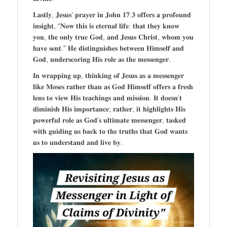
𝐋𝐚𝐬𝐭𝐥𝐲, 𝐉𝐞𝐬𝐮𝐬’ 𝐩𝐫𝐚𝐲𝐞𝐫 𝐢𝐧 𝐉𝐨𝐡𝐧 𝟏𝟕:𝟑 𝐨𝐟𝐟𝐞𝐫𝐬 𝐚 𝐩𝐫𝐨𝐟𝐨𝐮𝐧𝐝
𝐢𝐧𝐬𝐢𝐠𝐡𝐭, “𝐍𝐨𝐰 𝐭𝐡𝐢𝐬 𝐢𝐬 𝐞𝐭𝐞𝐫𝐧𝐚𝐥 𝐥𝐢𝐟𝐞: 𝐭𝐡𝐚𝐭 𝐭𝐡𝐞𝐲 𝐤𝐧𝐨𝐰
𝐲𝐨𝐮, 𝐭𝐡𝐞 𝐨𝐧𝐥𝐲 𝐭𝐫𝐮𝐞 𝐆𝐨𝐝, 𝐚𝐧𝐝 𝐉𝐞𝐬𝐮𝐬 𝐂𝐡𝐫𝐢𝐬𝐭, 𝐰𝐡𝐨𝐦 𝐲𝐨𝐮
𝐡𝐚𝐯𝐞 𝐬𝐞𝐧𝐭.” 𝐇𝐞 𝐝𝐢𝐬𝐭𝐢𝐧𝐠𝐮𝐢𝐬𝐡𝐞𝐬 𝐛𝐞𝐭𝐰𝐞𝐞𝐧 𝐇𝐢𝐦𝐬𝐞𝐥𝐟 𝐚𝐧𝐝
𝐆𝐨𝐝, 𝐮𝐧𝐝𝐞𝐫𝐬𝐜𝐨𝐫𝐢𝐧𝐠 𝐇𝐢𝐬 𝐫𝐨𝐥𝐞 𝐚𝐬 𝐭𝐡𝐞 𝐦𝐞𝐬𝐬𝐞𝐧𝐠𝐞𝐫.
𝐈𝐧 𝐰𝐫𝐚𝐩𝐩𝐢𝐧𝐠 𝐮𝐩, 𝐭𝐡𝐢𝐧𝐤𝐢𝐧𝐠 𝐨𝐟 𝐉𝐞𝐬𝐮𝐬 𝐚𝐬 𝐚 𝐦𝐞𝐬𝐬𝐞𝐧𝐠𝐞𝐫
𝐥𝐢𝐤𝐞 𝐌𝐨𝐬𝐞𝐬 𝐫𝐚𝐭𝐡𝐞𝐫 𝐭𝐡𝐚𝐧 𝐚𝐬 𝐆𝐨𝐝 𝐇𝐢𝐦𝐬𝐞𝐥𝐟 𝐨𝐟𝐟𝐞𝐫𝐬 𝐚 𝐟𝐫𝐞𝐬𝐡
𝐥𝐞𝐧𝐬 𝐭𝐨 𝐯𝐢𝐞𝐰 𝐇𝐢𝐬 𝐭𝐞𝐚𝐜𝐡𝐢𝐧𝐠𝐬 𝐚𝐧𝐝 𝐦𝐢𝐬𝐬𝐢𝐨𝐧. 𝐈𝐭 𝐝𝐨𝐞𝐬𝐧’𝐭
𝐝𝐢𝐦𝐢𝐧𝐢𝐬𝐡 𝐇𝐢𝐬 𝐢𝐦𝐩𝐨𝐫𝐭𝐚𝐧𝐜𝐞; 𝐫𝐚𝐭𝐡𝐞𝐫, 𝐢𝐭 𝐡𝐢𝐠𝐡𝐥𝐢𝐠𝐡𝐭𝐬 𝐇𝐢𝐬
𝐩𝐨𝐰𝐞𝐫𝐟𝐮𝐥 𝐫𝐨𝐥𝐞 𝐚𝐬 𝐆𝐨𝐝’𝐬 𝐮𝐥𝐭𝐢𝐦𝐚𝐭𝐞 𝐦𝐞𝐬𝐬𝐞𝐧𝐠𝐞𝐫, 𝐭𝐚𝐬𝐤𝐞𝐝
𝐰𝐢𝐭𝐡 𝐠𝐮𝐢𝐝𝐢𝐧𝐠 𝐮𝐬 𝐛𝐚𝐜𝐤 𝐭𝐨 𝐭𝐡𝐞 𝐭𝐫𝐮𝐭𝐡𝐬 𝐭𝐡𝐚𝐭 𝐆𝐨𝐝 𝐰𝐚𝐧𝐭𝐬
𝐮𝐬 𝐭𝐨 𝐮𝐧𝐝𝐞𝐫𝐬𝐭𝐚𝐧𝐝 𝐚𝐧𝐝 𝐥𝐢𝐯𝐞 𝐛𝐲.