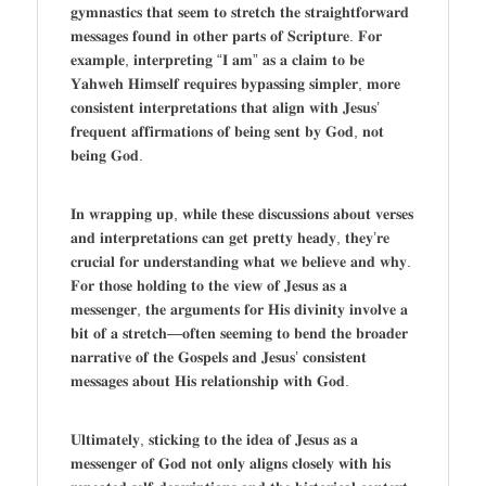
𝐠𝐲𝐦𝐧𝐚𝐬𝐭𝐢𝐜𝐬 𝐭𝐡𝐚𝐭 𝐬𝐞𝐞𝐦 𝐭𝐨 𝐬𝐭𝐫𝐞𝐭𝐜𝐡 𝐭𝐡𝐞 𝐬𝐭𝐫𝐚𝐢𝐠𝐡𝐭𝐟𝐨𝐫𝐰𝐚𝐫𝐝
𝐦𝐞𝐬𝐬𝐚𝐠𝐞𝐬 𝐟𝐨𝐮𝐧𝐝 𝐢𝐧 𝐨𝐭𝐡𝐞𝐫 𝐩𝐚𝐫𝐭𝐬 𝐨𝐟 𝐒𝐜𝐫𝐢𝐩𝐭𝐮𝐫𝐞. 𝐅𝐨𝐫
𝐞𝐱𝐚𝐦𝐩𝐥𝐞, 𝐢𝐧𝐭𝐞𝐫𝐩𝐫𝐞𝐭𝐢𝐧𝐠 “𝐈 𝐚𝐦” 𝐚𝐬 𝐚 𝐜𝐥𝐚𝐢𝐦 𝐭𝐨 𝐛𝐞
𝐘𝐚𝐡𝐰𝐞𝐡 𝐇𝐢𝐦𝐬𝐞𝐥𝐟 𝐫𝐞𝐪𝐮𝐢𝐫𝐞𝐬 𝐛𝐲𝐩𝐚𝐬𝐬𝐢𝐧𝐠 𝐬𝐢𝐦𝐩𝐥𝐞𝐫, 𝐦𝐨𝐫𝐞
𝐜𝐨𝐧𝐬𝐢𝐬𝐭𝐞𝐧𝐭 𝐢𝐧𝐭𝐞𝐫𝐩𝐫𝐞𝐭𝐚𝐭𝐢𝐨𝐧𝐬 𝐭𝐡𝐚𝐭 𝐚𝐥𝐢𝐠𝐧 𝐰𝐢𝐭𝐡 𝐉𝐞𝐬𝐮𝐬’
𝐟𝐫𝐞𝐪𝐮𝐞𝐧𝐭 𝐚𝐟𝐟𝐢𝐫𝐦𝐚𝐭𝐢𝐨𝐧𝐬 𝐨𝐟 𝐛𝐞𝐢𝐧𝐠 𝐬𝐞𝐧𝐭 𝐛𝐲 𝐆𝐨𝐝, 𝐧𝐨𝐭
𝐛𝐞𝐢𝐧𝐠 𝐆𝐨𝐝.
𝐈𝐧 𝐰𝐫𝐚𝐩𝐩𝐢𝐧𝐠 𝐮𝐩, 𝐰𝐡𝐢𝐥𝐞 𝐭𝐡𝐞𝐬𝐞 𝐝𝐢𝐬𝐜𝐮𝐬𝐬𝐢𝐨𝐧𝐬 𝐚𝐛𝐨𝐮𝐭 𝐯𝐞𝐫𝐬𝐞𝐬
𝐚𝐧𝐝 𝐢𝐧𝐭𝐞𝐫𝐩𝐫𝐞𝐭𝐚𝐭𝐢𝐨𝐧𝐬 𝐜𝐚𝐧 𝐠𝐞𝐭 𝐩𝐫𝐞𝐭𝐭𝐲 𝐡𝐞𝐚𝐝𝐲, 𝐭𝐡𝐞𝐲’𝐫𝐞
𝐜𝐫𝐮𝐜𝐢𝐚𝐥 𝐟𝐨𝐫 𝐮𝐧𝐝𝐞𝐫𝐬𝐭𝐚𝐧𝐝𝐢𝐧𝐠 𝐰𝐡𝐚𝐭 𝐰𝐞 𝐛𝐞𝐥𝐢𝐞𝐯𝐞 𝐚𝐧𝐝 𝐰𝐡𝐲.
𝐅𝐨𝐫 𝐭𝐡𝐨𝐬𝐞 𝐡𝐨𝐥𝐝𝐢𝐧𝐠 𝐭𝐨 𝐭𝐡𝐞 𝐯𝐢𝐞𝐰 𝐨𝐟 𝐉𝐞𝐬𝐮𝐬 𝐚𝐬 𝐚
𝐦𝐞𝐬𝐬𝐞𝐧𝐠𝐞𝐫, 𝐭𝐡𝐞 𝐚𝐫𝐠𝐮𝐦𝐞𝐧𝐭𝐬 𝐟𝐨𝐫 𝐇𝐢𝐬 𝐝𝐢𝐯𝐢𝐧𝐢𝐭𝐲 𝐢𝐧𝐯𝐨𝐥𝐯𝐞 𝐚
𝐛𝐢𝐭 𝐨𝐟 𝐚 𝐬𝐭𝐫𝐞𝐭𝐜𝐡—𝐨𝐟𝐭𝐞𝐧 𝐬𝐞𝐞𝐦𝐢𝐧𝐠 𝐭𝐨 𝐛𝐞𝐧𝐝 𝐭𝐡𝐞 𝐛𝐫𝐨𝐚𝐝𝐞𝐫
𝐧𝐚𝐫𝐫𝐚𝐭𝐢𝐯𝐞 𝐨𝐟 𝐭𝐡𝐞 𝐆𝐨𝐬𝐩𝐞𝐥𝐬 𝐚𝐧𝐝 𝐉𝐞𝐬𝐮𝐬’ 𝐜𝐨𝐧𝐬𝐢𝐬𝐭𝐞𝐧𝐭
𝐦𝐞𝐬𝐬𝐚𝐠𝐞𝐬 𝐚𝐛𝐨𝐮𝐭 𝐇𝐢𝐬 𝐫𝐞𝐥𝐚𝐭𝐢𝐨𝐧𝐬𝐡𝐢𝐩 𝐰𝐢𝐭𝐡 𝐆𝐨𝐝.
𝐔𝐥𝐭𝐢𝐦𝐚𝐭𝐞𝐥𝐲, 𝐬𝐭𝐢𝐜𝐤𝐢𝐧𝐠 𝐭𝐨 𝐭𝐡𝐞 𝐢𝐝𝐞𝐚 𝐨𝐟 𝐉𝐞𝐬𝐮𝐬 𝐚𝐬 𝐚
𝐦𝐞𝐬𝐬𝐞𝐧𝐠𝐞𝐫 𝐨𝐟 𝐆𝐨𝐝 𝐧𝐨𝐭 𝐨𝐧𝐥𝐲 𝐚𝐥𝐢𝐠𝐧𝐬 𝐜𝐥𝐨𝐬𝐞𝐥𝐲 𝐰𝐢𝐭𝐡 𝐡𝐢𝐬