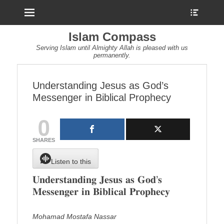
Menu
Show
Heade
Sideb
Islam Compass
Conte
Serving Islam until Almighty Allah is pleased with us
permanently.
Understanding Jesus as God’s
Messenger in Biblical Prophecy
0
SHARES
Listen to this
𝐔𝐧𝐝𝐞𝐫𝐬𝐭𝐚𝐧𝐝𝐢𝐧𝐠 𝐉𝐞𝐬𝐮𝐬 𝐚𝐬 𝐆𝐨𝐝’𝐬
𝐌𝐞𝐬𝐬𝐞𝐧𝐠𝐞𝐫 𝐢𝐧 𝐁𝐢𝐛𝐥𝐢𝐜𝐚𝐥 𝐏𝐫𝐨𝐩𝐡𝐞𝐜𝐲
Mohamad Mostafa Nassar