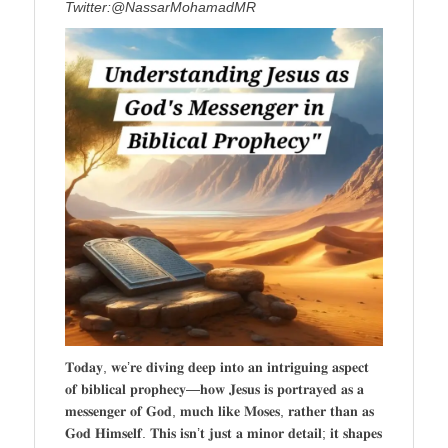
Twitter:@NassarMohamadMR
𝐓𝐨𝐝𝐚𝐲, 𝐰𝐞’𝐫𝐞 𝐝𝐢𝐯𝐢𝐧𝐠 𝐝𝐞𝐞𝐩 𝐢𝐧𝐭𝐨 𝐚𝐧 𝐢𝐧𝐭𝐫𝐢𝐠𝐮𝐢𝐧𝐠 𝐚𝐬𝐩𝐞𝐜𝐭
𝐨𝐟 𝐛𝐢𝐛𝐥𝐢𝐜𝐚𝐥 𝐩𝐫𝐨𝐩𝐡𝐞𝐜𝐲—𝐡𝐨𝐰 𝐉𝐞𝐬𝐮𝐬 𝐢𝐬 𝐩𝐨𝐫𝐭𝐫𝐚𝐲𝐞𝐝 𝐚𝐬 𝐚
𝐦𝐞𝐬𝐬𝐞𝐧𝐠𝐞𝐫 𝐨𝐟 𝐆𝐨𝐝, 𝐦𝐮𝐜𝐡 𝐥𝐢𝐤𝐞 𝐌𝐨𝐬𝐞𝐬, 𝐫𝐚𝐭𝐡𝐞𝐫 𝐭𝐡𝐚𝐧 𝐚𝐬
𝐆𝐨𝐝 𝐇𝐢𝐦𝐬𝐞𝐥𝐟. 𝐓𝐡𝐢𝐬 𝐢𝐬𝐧’𝐭 𝐣𝐮𝐬𝐭 𝐚 𝐦𝐢𝐧𝐨𝐫 𝐝𝐞𝐭𝐚𝐢𝐥; 𝐢𝐭 𝐬𝐡𝐚𝐩𝐞𝐬