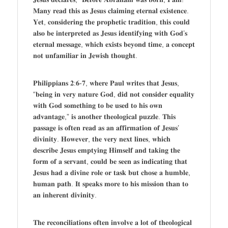
𝐌𝐚𝐧𝐲 𝐫𝐞𝐚𝐝 𝐭𝐡𝐢𝐬 𝐚𝐬 𝐉𝐞𝐬𝐮𝐬 𝐜𝐥𝐚𝐢𝐦𝐢𝐧𝐠 𝐞𝐭𝐞𝐫𝐧𝐚𝐥 𝐞𝐱𝐢𝐬𝐭𝐞𝐧𝐜𝐞.
𝐘𝐞𝐭, 𝐜𝐨𝐧𝐬𝐢𝐝𝐞𝐫𝐢𝐧𝐠 𝐭𝐡𝐞 𝐩𝐫𝐨𝐩𝐡𝐞𝐭𝐢𝐜 𝐭𝐫𝐚𝐝𝐢𝐭𝐢𝐨𝐧, 𝐭𝐡𝐢𝐬 𝐜𝐨𝐮𝐥𝐝
𝐚𝐥𝐬𝐨 𝐛𝐞 𝐢𝐧𝐭𝐞𝐫𝐩𝐫𝐞𝐭𝐞𝐝 𝐚𝐬 𝐉𝐞𝐬𝐮𝐬 𝐢𝐝𝐞𝐧𝐭𝐢𝐟𝐲𝐢𝐧𝐠 𝐰𝐢𝐭𝐡 𝐆𝐨𝐝’𝐬
𝐞𝐭𝐞𝐫𝐧𝐚𝐥 𝐦𝐞𝐬𝐬𝐚𝐠𝐞, 𝐰𝐡𝐢𝐜𝐡 𝐞𝐱𝐢𝐬𝐭𝐬 𝐛𝐞𝐲𝐨𝐧𝐝 𝐭𝐢𝐦𝐞, 𝐚 𝐜𝐨𝐧𝐜𝐞𝐩𝐭
𝐧𝐨𝐭 𝐮𝐧𝐟𝐚𝐦𝐢𝐥𝐢𝐚𝐫 𝐢𝐧 𝐉𝐞𝐰𝐢𝐬𝐡 𝐭𝐡𝐨𝐮𝐠𝐡𝐭.
𝐏𝐡𝐢𝐥𝐢𝐩𝐩𝐢𝐚𝐧𝐬 𝟐:𝟔-𝟕, 𝐰𝐡𝐞𝐫𝐞 𝐏𝐚𝐮𝐥 𝐰𝐫𝐢𝐭𝐞𝐬 𝐭𝐡𝐚𝐭 𝐉𝐞𝐬𝐮𝐬,
“𝐛𝐞𝐢𝐧𝐠 𝐢𝐧 𝐯𝐞𝐫𝐲 𝐧𝐚𝐭𝐮𝐫𝐞 𝐆𝐨𝐝, 𝐝𝐢𝐝 𝐧𝐨𝐭 𝐜𝐨𝐧𝐬𝐢𝐝𝐞𝐫 𝐞𝐪𝐮𝐚𝐥𝐢𝐭𝐲
𝐰𝐢𝐭𝐡 𝐆𝐨𝐝 𝐬𝐨𝐦𝐞𝐭𝐡𝐢𝐧𝐠 𝐭𝐨 𝐛𝐞 𝐮𝐬𝐞𝐝 𝐭𝐨 𝐡𝐢𝐬 𝐨𝐰𝐧
𝐚𝐝𝐯𝐚𝐧𝐭𝐚𝐠𝐞,” 𝐢𝐬 𝐚𝐧𝐨𝐭𝐡𝐞𝐫 𝐭𝐡𝐞𝐨𝐥𝐨𝐠𝐢𝐜𝐚𝐥 𝐩𝐮𝐳𝐳𝐥𝐞. 𝐓𝐡𝐢𝐬
𝐩𝐚𝐬𝐬𝐚𝐠𝐞 𝐢𝐬 𝐨𝐟𝐭𝐞𝐧 𝐫𝐞𝐚𝐝 𝐚𝐬 𝐚𝐧 𝐚𝐟𝐟𝐢𝐫𝐦𝐚𝐭𝐢𝐨𝐧 𝐨𝐟 𝐉𝐞𝐬𝐮𝐬’
𝐝𝐢𝐯𝐢𝐧𝐢𝐭𝐲. 𝐇𝐨𝐰𝐞𝐯𝐞𝐫, 𝐭𝐡𝐞 𝐯𝐞𝐫𝐲 𝐧𝐞𝐱𝐭 𝐥𝐢𝐧𝐞𝐬, 𝐰𝐡𝐢𝐜𝐡
𝐝𝐞𝐬𝐜𝐫𝐢𝐛𝐞 𝐉𝐞𝐬𝐮𝐬 𝐞𝐦𝐩𝐭𝐲𝐢𝐧𝐠 𝐇𝐢𝐦𝐬𝐞𝐥𝐟 𝐚𝐧𝐝 𝐭𝐚𝐤𝐢𝐧𝐠 𝐭𝐡𝐞
𝐟𝐨𝐫𝐦 𝐨𝐟 𝐚 𝐬𝐞𝐫𝐯𝐚𝐧𝐭, 𝐜𝐨𝐮𝐥𝐝 𝐛𝐞 𝐬𝐞𝐞𝐧 𝐚𝐬 𝐢𝐧𝐝𝐢𝐜𝐚𝐭𝐢𝐧𝐠 𝐭𝐡𝐚𝐭
𝐉𝐞𝐬𝐮𝐬 𝐡𝐚𝐝 𝐚 𝐝𝐢𝐯𝐢𝐧𝐞 𝐫𝐨𝐥𝐞 𝐨𝐫 𝐭𝐚𝐬𝐤 𝐛𝐮𝐭 𝐜𝐡𝐨𝐬𝐞 𝐚 𝐡𝐮𝐦𝐛𝐥𝐞,
𝐡𝐮𝐦𝐚𝐧 𝐩𝐚𝐭𝐡. 𝐈𝐭 𝐬𝐩𝐞𝐚𝐤𝐬 𝐦𝐨𝐫𝐞 𝐭𝐨 𝐡𝐢𝐬 𝐦𝐢𝐬𝐬𝐢𝐨𝐧 𝐭𝐡𝐚𝐧 𝐭𝐨
𝐚𝐧 𝐢𝐧𝐡𝐞𝐫𝐞𝐧𝐭 𝐝𝐢𝐯𝐢𝐧𝐢𝐭𝐲.
𝐓𝐡𝐞 𝐫𝐞𝐜𝐨𝐧𝐜𝐢𝐥𝐢𝐚𝐭𝐢𝐨𝐧𝐬 𝐨𝐟𝐭𝐞𝐧 𝐢𝐧𝐯𝐨𝐥𝐯𝐞 𝐚 𝐥𝐨𝐭 𝐨𝐟 𝐭𝐡𝐞𝐨𝐥𝐨𝐠𝐢𝐜𝐚𝐥