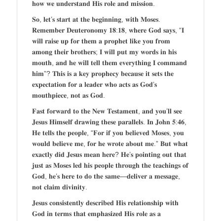
𝐡𝐨𝐰 𝐰𝐞 𝐮𝐧𝐝𝐞𝐫𝐬𝐭𝐚𝐧𝐝 𝐇𝐢𝐬 𝐫𝐨𝐥𝐞 𝐚𝐧𝐝 𝐦𝐢𝐬𝐬𝐢𝐨𝐧.
𝐒𝐨, 𝐥𝐞𝐭’𝐬 𝐬𝐭𝐚𝐫𝐭 𝐚𝐭 𝐭𝐡𝐞 𝐛𝐞𝐠𝐢𝐧𝐧𝐢𝐧𝐠, 𝐰𝐢𝐭𝐡 𝐌𝐨𝐬𝐞𝐬.
𝐑𝐞𝐦𝐞𝐦𝐛𝐞𝐫 𝐃𝐞𝐮𝐭𝐞𝐫𝐨𝐧𝐨𝐦𝐲 𝟏𝟖:𝟏𝟖, 𝐰𝐡𝐞𝐫𝐞 𝐆𝐨𝐝 𝐬𝐚𝐲𝐬, “𝐈
𝐰𝐢𝐥𝐥 𝐫𝐚𝐢𝐬𝐞 𝐮𝐩 𝐟𝐨𝐫 𝐭𝐡𝐞𝐦 𝐚 𝐩𝐫𝐨𝐩𝐡𝐞𝐭 𝐥𝐢𝐤𝐞 𝐲𝐨𝐮 𝐟𝐫𝐨𝐦
𝐚𝐦𝐨𝐧𝐠 𝐭𝐡𝐞𝐢𝐫 𝐛𝐫𝐨𝐭𝐡𝐞𝐫𝐬; 𝐈 𝐰𝐢𝐥𝐥 𝐩𝐮𝐭 𝐦𝐲 𝐰𝐨𝐫𝐝𝐬 𝐢𝐧 𝐡𝐢𝐬
𝐦𝐨𝐮𝐭𝐡, 𝐚𝐧𝐝 𝐡𝐞 𝐰𝐢𝐥𝐥 𝐭𝐞𝐥𝐥 𝐭𝐡𝐞𝐦 𝐞𝐯𝐞𝐫𝐲𝐭𝐡𝐢𝐧𝐠 𝐈 𝐜𝐨𝐦𝐦𝐚𝐧𝐝
𝐡𝐢𝐦”? 𝐓𝐡𝐢𝐬 𝐢𝐬 𝐚 𝐤𝐞𝐲 𝐩𝐫𝐨𝐩𝐡𝐞𝐜𝐲 𝐛𝐞𝐜𝐚𝐮𝐬𝐞 𝐢𝐭 𝐬𝐞𝐭𝐬 𝐭𝐡𝐞
𝐞𝐱𝐩𝐞𝐜𝐭𝐚𝐭𝐢𝐨𝐧 𝐟𝐨𝐫 𝐚 𝐥𝐞𝐚𝐝𝐞𝐫 𝐰𝐡𝐨 𝐚𝐜𝐭𝐬 𝐚𝐬 𝐆𝐨𝐝’𝐬
𝐦𝐨𝐮𝐭𝐡𝐩𝐢𝐞𝐜𝐞, 𝐧𝐨𝐭 𝐚𝐬 𝐆𝐨𝐝.
𝐅𝐚𝐬𝐭 𝐟𝐨𝐫𝐰𝐚𝐫𝐝 𝐭𝐨 𝐭𝐡𝐞 𝐍𝐞𝐰 𝐓𝐞𝐬𝐭𝐚𝐦𝐞𝐧𝐭, 𝐚𝐧𝐝 𝐲𝐨𝐮’𝐥𝐥 𝐬𝐞𝐞
𝐉𝐞𝐬𝐮𝐬 𝐇𝐢𝐦𝐬𝐞𝐥𝐟 𝐝𝐫𝐚𝐰𝐢𝐧𝐠 𝐭𝐡𝐞𝐬𝐞 𝐩𝐚𝐫𝐚𝐥𝐥𝐞𝐥𝐬. 𝐈𝐧 𝐉𝐨𝐡𝐧 𝟓:𝟒𝟔,
𝐇𝐞 𝐭𝐞𝐥𝐥𝐬 𝐭𝐡𝐞 𝐩𝐞𝐨𝐩𝐥𝐞, “𝐅𝐨𝐫 𝐢𝐟 𝐲𝐨𝐮 𝐛𝐞𝐥𝐢𝐞𝐯𝐞𝐝 𝐌𝐨𝐬𝐞𝐬, 𝐲𝐨𝐮
𝐰𝐨𝐮𝐥𝐝 𝐛𝐞𝐥𝐢𝐞𝐯𝐞 𝐦𝐞, 𝐟𝐨𝐫 𝐡𝐞 𝐰𝐫𝐨𝐭𝐞 𝐚𝐛𝐨𝐮𝐭 𝐦𝐞.” 𝐁𝐮𝐭 𝐰𝐡𝐚𝐭
𝐞𝐱𝐚𝐜𝐭𝐥𝐲 𝐝𝐢𝐝 𝐉𝐞𝐬𝐮𝐬 𝐦𝐞𝐚𝐧 𝐡𝐞𝐫𝐞? 𝐇𝐞’𝐬 𝐩𝐨𝐢𝐧𝐭𝐢𝐧𝐠 𝐨𝐮𝐭 𝐭𝐡𝐚𝐭
𝐣𝐮𝐬𝐭 𝐚𝐬 𝐌𝐨𝐬𝐞𝐬 𝐥𝐞𝐝 𝐡𝐢𝐬 𝐩𝐞𝐨𝐩𝐥𝐞 𝐭𝐡𝐫𝐨𝐮𝐠𝐡 𝐭𝐡𝐞 𝐭𝐞𝐚𝐜𝐡𝐢𝐧𝐠𝐬 𝐨𝐟
𝐆𝐨𝐝, 𝐡𝐞’𝐬 𝐡𝐞𝐫𝐞 𝐭𝐨 𝐝𝐨 𝐭𝐡𝐞 𝐬𝐚𝐦𝐞—𝐝𝐞𝐥𝐢𝐯𝐞𝐫 𝐚 𝐦𝐞𝐬𝐬𝐚𝐠𝐞,
𝐧𝐨𝐭 𝐜𝐥𝐚𝐢𝐦 𝐝𝐢𝐯𝐢𝐧𝐢𝐭𝐲.
𝐉𝐞𝐬𝐮𝐬 𝐜𝐨𝐧𝐬𝐢𝐬𝐭𝐞𝐧𝐭𝐥𝐲 𝐝𝐞𝐬𝐜𝐫𝐢𝐛𝐞𝐝 𝐇𝐢𝐬 𝐫𝐞𝐥𝐚𝐭𝐢𝐨𝐧𝐬𝐡𝐢𝐩 𝐰𝐢𝐭𝐡
𝐆𝐨𝐝 𝐢𝐧 𝐭𝐞𝐫𝐦𝐬 𝐭𝐡𝐚𝐭 𝐞𝐦𝐩𝐡𝐚𝐬𝐢𝐳𝐞𝐝 𝐇𝐢𝐬 𝐫𝐨𝐥𝐞 𝐚𝐬 𝐚