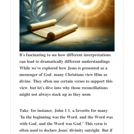
𝐈𝐭’𝐬 𝐟𝐚𝐬𝐜𝐢𝐧𝐚𝐭𝐢𝐧𝐠 𝐭𝐨 𝐬𝐞𝐞 𝐡𝐨𝐰 𝐝𝐢𝐟𝐟𝐞𝐫𝐞𝐧𝐭 𝐢𝐧𝐭𝐞𝐫𝐩𝐫𝐞𝐭𝐚𝐭𝐢𝐨𝐧𝐬
𝐜𝐚𝐧 𝐥𝐞𝐚𝐝 𝐭𝐨 𝐝𝐫𝐚𝐦𝐚𝐭𝐢𝐜𝐚𝐥𝐥𝐲 𝐝𝐢𝐟𝐟𝐞𝐫𝐞𝐧𝐭 𝐮𝐧𝐝𝐞𝐫𝐬𝐭𝐚𝐧𝐝𝐢𝐧𝐠𝐬.
𝐖𝐡𝐢𝐥𝐞 𝐰𝐞’𝐯𝐞 𝐞𝐱𝐩𝐥𝐨𝐫𝐞𝐝 𝐡𝐨𝐰 𝐉𝐞𝐬𝐮𝐬 𝐢𝐬 𝐩𝐫𝐞𝐬𝐞𝐧𝐭𝐞𝐝 𝐚𝐬 𝐚
𝐦𝐞𝐬𝐬𝐞𝐧𝐠𝐞𝐫 𝐨𝐟 𝐆𝐨𝐝, 𝐦𝐚𝐧𝐲 𝐂𝐡𝐫𝐢𝐬𝐭𝐢𝐚𝐧𝐬 𝐯𝐢𝐞𝐰 𝐇𝐢𝐦 𝐚𝐬
𝐝𝐢𝐯𝐢𝐧𝐞. 𝐓𝐡𝐞𝐲 𝐨𝐟𝐭𝐞𝐧 𝐮𝐬𝐞 𝐜𝐞𝐫𝐭𝐚𝐢𝐧 𝐯𝐞𝐫𝐬𝐞𝐬 𝐭𝐨 𝐬𝐮𝐩𝐩𝐨𝐫𝐭 𝐭𝐡𝐢𝐬
𝐯𝐢𝐞𝐰, 𝐛𝐮𝐭 𝐥𝐞𝐭’𝐬 𝐝𝐢𝐯𝐞 𝐢𝐧𝐭𝐨 𝐰𝐡𝐲 𝐭𝐡𝐨𝐬𝐞 𝐫𝐞𝐜𝐨𝐧𝐜𝐢𝐥𝐢𝐚𝐭𝐢𝐨𝐧𝐬
𝐦𝐢𝐠𝐡𝐭 𝐧𝐨𝐭 𝐚𝐥𝐰𝐚𝐲𝐬 𝐬𝐭𝐚𝐜𝐤 𝐮𝐩 𝐚𝐬 𝐭𝐡𝐞𝐲 𝐬𝐞𝐞𝐦.
𝐓𝐚𝐤𝐞, 𝐟𝐨𝐫 𝐢𝐧𝐬𝐭𝐚𝐧𝐜𝐞, 𝐉𝐨𝐡𝐧 𝟏:𝟏, 𝐚 𝐟𝐚𝐯𝐨𝐫𝐢𝐭𝐞 𝐟𝐨𝐫 𝐦𝐚𝐧𝐲:
“𝐈𝐧 𝐭𝐡𝐞 𝐛𝐞𝐠𝐢𝐧𝐧𝐢𝐧𝐠 𝐰𝐚𝐬 𝐭𝐡𝐞 𝐖𝐨𝐫𝐝, 𝐚𝐧𝐝 𝐭𝐡𝐞 𝐖𝐨𝐫𝐝 𝐰𝐚𝐬
𝐰𝐢𝐭𝐡 𝐆𝐨𝐝, 𝐚𝐧𝐝 𝐭𝐡𝐞 𝐖𝐨𝐫𝐝 𝐰𝐚𝐬 𝐆𝐨𝐝.” 𝐓𝐡𝐢𝐬 𝐯𝐞𝐫𝐬𝐞 𝐢𝐬
𝐨𝐟𝐭𝐞𝐧 𝐮𝐬𝐞𝐝 𝐭𝐨 𝐝𝐞𝐜𝐥𝐚𝐫𝐞 𝐉𝐞𝐬𝐮𝐬’ 𝐝𝐢𝐯𝐢𝐧𝐢𝐭𝐲 𝐨𝐮𝐭𝐫𝐢𝐠𝐡𝐭. 𝐁𝐮𝐭 𝐢𝐟