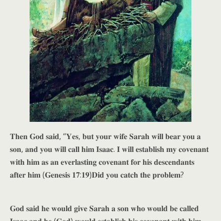
𝐓𝐡𝐞𝐧 𝐆𝐨𝐝 𝐬𝐚𝐢𝐝, “𝐘𝐞𝐬, 𝐛𝐮𝐭 𝐲𝐨𝐮𝐫 𝐰𝐢𝐟𝐞 𝐒𝐚𝐫𝐚𝐡 𝐰𝐢𝐥𝐥 𝐛𝐞𝐚𝐫 𝐲𝐨𝐮 𝐚
𝐬𝐨𝐧, 𝐚𝐧𝐝 𝐲𝐨𝐮 𝐰𝐢𝐥𝐥 𝐜𝐚𝐥𝐥 𝐡𝐢𝐦 𝐈𝐬𝐚𝐚𝐜. 𝐈 𝐰𝐢𝐥𝐥 𝐞𝐬𝐭𝐚𝐛𝐥𝐢𝐬𝐡 𝐦𝐲 𝐜𝐨𝐯𝐞𝐧𝐚𝐧𝐭
𝐰𝐢𝐭𝐡 𝐡𝐢𝐦 𝐚𝐬 𝐚𝐧 𝐞𝐯𝐞𝐫𝐥𝐚𝐬𝐭𝐢𝐧𝐠 𝐜𝐨𝐯𝐞𝐧𝐚𝐧𝐭 𝐟𝐨𝐫 𝐡𝐢𝐬 𝐝𝐞𝐬𝐜𝐞𝐧𝐝𝐚𝐧𝐭𝐬
𝐚𝐟𝐭𝐞𝐫 𝐡𝐢𝐦 (𝐆𝐞𝐧𝐞𝐬𝐢𝐬 𝟏𝟕:𝟏𝟗)𝐃𝐢𝐝 𝐲𝐨𝐮 𝐜𝐚𝐭𝐜𝐡 𝐭𝐡𝐞 𝐩𝐫𝐨𝐛𝐥𝐞𝐦?
𝐆𝐨𝐝 𝐬𝐚𝐢𝐝 𝐡𝐞 𝐰𝐨𝐮𝐥𝐝 𝐠𝐢𝐯𝐞 𝐒𝐚𝐫𝐚𝐡 𝐚 𝐬𝐨𝐧 𝐰𝐡𝐨 𝐰𝐨𝐮𝐥𝐝 𝐛𝐞 𝐜𝐚𝐥𝐥𝐞𝐝