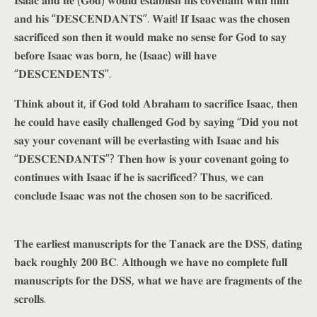
𝐈𝐬𝐚𝐚𝐜 𝐚𝐧𝐝 𝐡𝐞 (𝐆𝐨𝐝) 𝐰𝐨𝐮𝐥𝐝 𝐞𝐬𝐭𝐚𝐛𝐥𝐢𝐬𝐡 𝐡𝐢𝐬 𝐜𝐨𝐯𝐞𝐧𝐚𝐧𝐭 𝐰𝐢𝐭𝐡 𝐡𝐢𝐦
𝐚𝐧𝐝 𝐡𝐢𝐬 “𝐃𝐄𝐒𝐂𝐄𝐍𝐃𝐀𝐍𝐓𝐒”. 𝐖𝐚𝐢𝐭! 𝐈𝐟 𝐈𝐬𝐚𝐚𝐜 𝐰𝐚𝐬 𝐭𝐡𝐞 𝐜𝐡𝐨𝐬𝐞𝐧
𝐬𝐚𝐜𝐫𝐢𝐟𝐢𝐜𝐞𝐝 𝐬𝐨𝐧 𝐭𝐡𝐞𝐧 𝐢𝐭 𝐰𝐨𝐮𝐥𝐝 𝐦𝐚𝐤𝐞 𝐧𝐨 𝐬𝐞𝐧𝐬𝐞 𝐟𝐨𝐫 𝐆𝐨𝐝 𝐭𝐨 𝐬𝐚𝐲
𝐛𝐞𝐟𝐨𝐫𝐞 𝐈𝐬𝐚𝐚𝐜 𝐰𝐚𝐬 𝐛𝐨𝐫𝐧, 𝐡𝐞 (𝐈𝐬𝐚𝐚𝐜) 𝐰𝐢𝐥𝐥 𝐡𝐚𝐯𝐞
“𝐃𝐄𝐒𝐂𝐄𝐍𝐃𝐄𝐍𝐓𝐒”.
𝐓𝐡𝐢𝐧𝐤 𝐚𝐛𝐨𝐮𝐭 𝐢𝐭, 𝐢𝐟 𝐆𝐨𝐝 𝐭𝐨𝐥𝐝 𝐀𝐛𝐫𝐚𝐡𝐚𝐦 𝐭𝐨 𝐬𝐚𝐜𝐫𝐢𝐟𝐢𝐜𝐞 𝐈𝐬𝐚𝐚𝐜, 𝐭𝐡𝐞𝐧
𝐡𝐞 𝐜𝐨𝐮𝐥𝐝 𝐡𝐚𝐯𝐞 𝐞𝐚𝐬𝐢𝐥𝐲 𝐜𝐡𝐚𝐥𝐥𝐞𝐧𝐠𝐞𝐝 𝐆𝐨𝐝 𝐛𝐲 𝐬𝐚𝐲𝐢𝐧𝐠 “𝐃𝐢𝐝 𝐲𝐨𝐮 𝐧𝐨𝐭
𝐬𝐚𝐲 𝐲𝐨𝐮𝐫 𝐜𝐨𝐯𝐞𝐧𝐚𝐧𝐭 𝐰𝐢𝐥𝐥 𝐛𝐞 𝐞𝐯𝐞𝐫𝐥𝐚𝐬𝐭𝐢𝐧𝐠 𝐰𝐢𝐭𝐡 𝐈𝐬𝐚𝐚𝐜 𝐚𝐧𝐝 𝐡𝐢𝐬
“𝐃𝐄𝐒𝐂𝐄𝐍𝐃𝐀𝐍𝐓𝐒”? 𝐓𝐡𝐞𝐧 𝐡𝐨𝐰 𝐢𝐬 𝐲𝐨𝐮𝐫 𝐜𝐨𝐯𝐞𝐧𝐚𝐧𝐭 𝐠𝐨𝐢𝐧𝐠 𝐭𝐨
𝐜𝐨𝐧𝐭𝐢𝐧𝐮𝐞𝐬 𝐰𝐢𝐭𝐡 𝐈𝐬𝐚𝐚𝐜 𝐢𝐟 𝐡𝐞 𝐢𝐬 𝐬𝐚𝐜𝐫𝐢𝐟𝐢𝐜𝐞𝐝? 𝐓𝐡𝐮𝐬, 𝐰𝐞 𝐜𝐚𝐧
𝐜𝐨𝐧𝐜𝐥𝐮𝐝𝐞 𝐈𝐬𝐚𝐚𝐜 𝐰𝐚𝐬 𝐧𝐨𝐭 𝐭𝐡𝐞 𝐜𝐡𝐨𝐬𝐞𝐧 𝐬𝐨𝐧 𝐭𝐨 𝐛𝐞 𝐬𝐚𝐜𝐫𝐢𝐟𝐢𝐜𝐞𝐝.
𝐓𝐡𝐞 𝐞𝐚𝐫𝐥𝐢𝐞𝐬𝐭 𝐦𝐚𝐧𝐮𝐬𝐜𝐫𝐢𝐩𝐭𝐬 𝐟𝐨𝐫 𝐭𝐡𝐞 𝐓𝐚𝐧𝐚𝐜𝐤 𝐚𝐫𝐞 𝐭𝐡𝐞 𝐃𝐒𝐒, 𝐝𝐚𝐭𝐢𝐧𝐠
𝐛𝐚𝐜𝐤 𝐫𝐨𝐮𝐠𝐡𝐥𝐲 𝟐𝟎𝟎 𝐁𝐂. 𝐀𝐥𝐭𝐡𝐨𝐮𝐠𝐡 𝐰𝐞 𝐡𝐚𝐯𝐞 𝐧𝐨 𝐜𝐨𝐦𝐩𝐥𝐞𝐭𝐞 𝐟𝐮𝐥𝐥
𝐦𝐚𝐧𝐮𝐬𝐜𝐫𝐢𝐩𝐭𝐬 𝐟𝐨𝐫 𝐭𝐡𝐞 𝐃𝐒𝐒, 𝐰𝐡𝐚𝐭 𝐰𝐞 𝐡𝐚𝐯𝐞 𝐚𝐫𝐞 𝐟𝐫𝐚𝐠𝐦𝐞𝐧𝐭𝐬 𝐨𝐟 𝐭𝐡𝐞
𝐬𝐜𝐫𝐨𝐥𝐥𝐬.