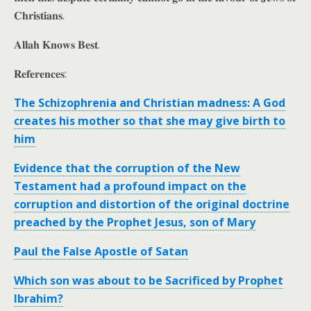
𝐂𝐡𝐫𝐢𝐬𝐭𝐢𝐚𝐧𝐬.
𝐀𝐥𝐥𝐚𝐡 𝐊𝐧𝐨𝐰𝐬 𝐁𝐞𝐬𝐭.
𝐑𝐞𝐟𝐞𝐫𝐞𝐧𝐜𝐞𝐬:
The Schizophrenia and Christian madness: A God
creates his mother so that she may give birth to
him
Evidence that the corruption of the New
Testament had a profound impact on the
corruption and distortion of the original doctrine
preached by the Prophet Jesus, son of Mary
Paul the False Apostle of Satan
Which son was about to be Sacrificed by Prophet
Ibrahim?