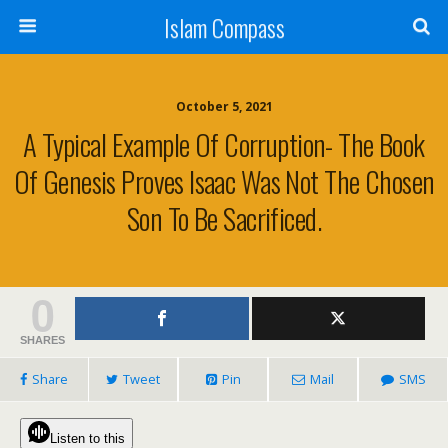
Islam Compass
October 5, 2021
A Typical Example Of Corruption- The Book
Of Genesis Proves Isaac Was Not The Chosen
Son To Be Sacrificed.
0
SHARES
Share
Tweet
Pin
Mail
SMS
Listen to this