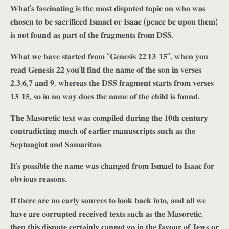
𝐖𝐡𝐚𝐭’𝐬 𝐟𝐚𝐬𝐜𝐢𝐧𝐚𝐭𝐢𝐧𝐠 𝐢𝐬 𝐭𝐡𝐞 𝐦𝐨𝐬𝐭 𝐝𝐢𝐬𝐩𝐮𝐭𝐞𝐝 𝐭𝐨𝐩𝐢𝐜 𝐨𝐧 𝐰𝐡𝐨 𝐰𝐚𝐬
𝐜𝐡𝐨𝐬𝐞𝐧 𝐭𝐨 𝐛𝐞 𝐬𝐚𝐜𝐫𝐢𝐟𝐢𝐜𝐞𝐝 𝐈𝐬𝐦𝐚𝐞𝐥 𝐨𝐫 𝐈𝐬𝐚𝐚𝐜 (𝐩𝐞𝐚𝐜𝐞 𝐛𝐞 𝐮𝐩𝐨𝐧 𝐭𝐡𝐞𝐦)
𝐢𝐬 𝐧𝐨𝐭 𝐟𝐨𝐮𝐧𝐝 𝐚𝐬 𝐩𝐚𝐫𝐭 𝐨𝐟 𝐭𝐡𝐞 𝐟𝐫𝐚𝐠𝐦𝐞𝐧𝐭𝐬 𝐟𝐫𝐨𝐦 𝐃𝐒𝐒.
𝐖𝐡𝐚𝐭 𝐰𝐞 𝐡𝐚𝐯𝐞 𝐬𝐭𝐚𝐫𝐭𝐞𝐝 𝐟𝐫𝐨𝐦 “𝐆𝐞𝐧𝐞𝐬𝐢𝐬 𝟐𝟐:𝟏𝟑-𝟏𝟓”, 𝐰𝐡𝐞𝐧 𝐲𝐨𝐮
𝐫𝐞𝐚𝐝 𝐆𝐞𝐧𝐞𝐬𝐢𝐬 𝟐𝟐 𝐲𝐨𝐮’𝐥𝐥 𝐟𝐢𝐧𝐝 𝐭𝐡𝐞 𝐧𝐚𝐦𝐞 𝐨𝐟 𝐭𝐡𝐞 𝐬𝐨𝐧 𝐢𝐧 𝐯𝐞𝐫𝐬𝐞𝐬
𝟐,𝟑,𝟔,𝟕 𝐚𝐧𝐝 𝟗, 𝐰𝐡𝐞𝐫𝐞𝐚𝐬 𝐭𝐡𝐞 𝐃𝐒𝐒 𝐟𝐫𝐚𝐠𝐦𝐞𝐧𝐭 𝐬𝐭𝐚𝐫𝐭𝐬 𝐟𝐫𝐨𝐦 𝐯𝐞𝐫𝐬𝐞𝐬
𝟏𝟑-𝟏𝟓, 𝐬𝐨 𝐢𝐧 𝐧𝐨 𝐰𝐚𝐲 𝐝𝐨𝐞𝐬 𝐭𝐡𝐞 𝐧𝐚𝐦𝐞 𝐨𝐟 𝐭𝐡𝐞 𝐜𝐡𝐢𝐥𝐝 𝐢𝐬 𝐟𝐨𝐮𝐧𝐝.
𝐓𝐡𝐞 𝐌𝐚𝐬𝐨𝐫𝐞𝐭𝐢𝐜 𝐭𝐞𝐱𝐭 𝐰𝐚𝐬 𝐜𝐨𝐦𝐩𝐢𝐥𝐞𝐝 𝐝𝐮𝐫𝐢𝐧𝐠 𝐭𝐡𝐞 𝟏𝟎𝐭𝐡 𝐜𝐞𝐧𝐭𝐮𝐫𝐲
𝐜𝐨𝐧𝐭𝐫𝐚𝐝𝐢𝐜𝐭𝐢𝐧𝐠 𝐦𝐮𝐜𝐡 𝐨𝐟 𝐞𝐚𝐫𝐥𝐢𝐞𝐫 𝐦𝐚𝐧𝐮𝐬𝐜𝐫𝐢𝐩𝐭𝐬 𝐬𝐮𝐜𝐡 𝐚𝐬 𝐭𝐡𝐞
𝐒𝐞𝐩𝐭𝐮𝐚𝐠𝐢𝐧𝐭 𝐚𝐧𝐝 𝐒𝐚𝐦𝐚𝐫𝐢𝐭𝐚𝐧.
𝐈𝐭’𝐬 𝐩𝐨𝐬𝐬𝐢𝐛𝐥𝐞 𝐭𝐡𝐞 𝐧𝐚𝐦𝐞 𝐰𝐚𝐬 𝐜𝐡𝐚𝐧𝐠𝐞𝐝 𝐟𝐫𝐨𝐦 𝐈𝐬𝐦𝐚𝐞𝐥 𝐭𝐨 𝐈𝐬𝐚𝐚𝐜 𝐟𝐨𝐫
𝐨𝐛𝐯𝐢𝐨𝐮𝐬 𝐫𝐞𝐚𝐬𝐨𝐧𝐬.
𝐈𝐟 𝐭𝐡𝐞𝐫𝐞 𝐚𝐫𝐞 𝐧𝐨 𝐞𝐚𝐫𝐥𝐲 𝐬𝐨𝐮𝐫𝐜𝐞𝐬 𝐭𝐨 𝐥𝐨𝐨𝐤 𝐛𝐚𝐜𝐤 𝐢𝐧𝐭𝐨, 𝐚𝐧𝐝 𝐚𝐥𝐥 𝐰𝐞
𝐡𝐚𝐯𝐞 𝐚𝐫𝐞 𝐜𝐨𝐫𝐫𝐮𝐩𝐭𝐞𝐝 𝐫𝐞𝐜𝐞𝐢𝐯𝐞𝐝 𝐭𝐞𝐱𝐭𝐬 𝐬𝐮𝐜𝐡 𝐚𝐬 𝐭𝐡𝐞 𝐌𝐚𝐬𝐨𝐫𝐞𝐭𝐢𝐜,
𝐭𝐡𝐞𝐧 𝐭𝐡𝐢𝐬 𝐝𝐢𝐬𝐩𝐮𝐭𝐞 𝐜𝐞𝐫𝐭𝐚𝐢𝐧𝐥𝐲 𝐜𝐚𝐧𝐧𝐨𝐭 𝐠𝐨 𝐢𝐧 𝐭𝐡𝐞 𝐟𝐚𝐯𝐨𝐮𝐫 𝐨𝐟 𝐉𝐞𝐰𝐬 𝐨𝐫