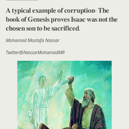
𝐀 𝐭𝐲𝐩𝐢𝐜𝐚𝐥 𝐞𝐱𝐚𝐦𝐩𝐥𝐞 𝐨𝐟 𝐜𝐨𝐫𝐫𝐮𝐩𝐭𝐢𝐨𝐧- 𝐓𝐡𝐞
𝐛𝐨𝐨𝐤 𝐨𝐟 𝐆𝐞𝐧𝐞𝐬𝐢𝐬 𝐩𝐫𝐨𝐯𝐞𝐬 𝐈𝐬𝐚𝐚𝐜 𝐰𝐚𝐬 𝐧𝐨𝐭 𝐭𝐡𝐞
𝐜𝐡𝐨𝐬𝐞𝐧 𝐬𝐨𝐧 𝐭𝐨 𝐛𝐞 𝐬𝐚𝐜𝐫𝐢𝐟𝐢𝐜𝐞𝐝.
Mohamad Mostafa Nassar
Twitter@NassarMohamadMR