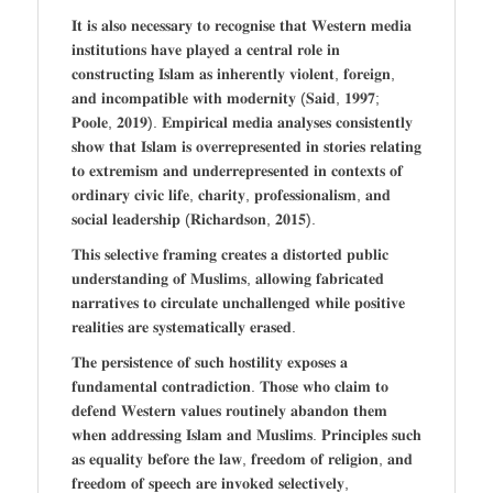
𝐈𝐭 𝐢𝐬 𝐚𝐥𝐬𝐨 𝐧𝐞𝐜𝐞𝐬𝐬𝐚𝐫𝐲 𝐭𝐨 𝐫𝐞𝐜𝐨𝐠𝐧𝐢𝐬𝐞 𝐭𝐡𝐚𝐭 𝐖𝐞𝐬𝐭𝐞𝐫𝐧 𝐦𝐞𝐝𝐢𝐚
𝐢𝐧𝐬𝐭𝐢𝐭𝐮𝐭𝐢𝐨𝐧𝐬 𝐡𝐚𝐯𝐞 𝐩𝐥𝐚𝐲𝐞𝐝 𝐚 𝐜𝐞𝐧𝐭𝐫𝐚𝐥 𝐫𝐨𝐥𝐞 𝐢𝐧
𝐜𝐨𝐧𝐬𝐭𝐫𝐮𝐜𝐭𝐢𝐧𝐠 𝐈𝐬𝐥𝐚𝐦 𝐚𝐬 𝐢𝐧𝐡𝐞𝐫𝐞𝐧𝐭𝐥𝐲 𝐯𝐢𝐨𝐥𝐞𝐧𝐭, 𝐟𝐨𝐫𝐞𝐢𝐠𝐧,
𝐚𝐧𝐝 𝐢𝐧𝐜𝐨𝐦𝐩𝐚𝐭𝐢𝐛𝐥𝐞 𝐰𝐢𝐭𝐡 𝐦𝐨𝐝𝐞𝐫𝐧𝐢𝐭𝐲 (𝐒𝐚𝐢𝐝, 𝟏𝟗𝟗𝟕;
𝐏𝐨𝐨𝐥𝐞, 𝟐𝟎𝟏𝟗). 𝐄𝐦𝐩𝐢𝐫𝐢𝐜𝐚𝐥 𝐦𝐞𝐝𝐢𝐚 𝐚𝐧𝐚𝐥𝐲𝐬𝐞𝐬 𝐜𝐨𝐧𝐬𝐢𝐬𝐭𝐞𝐧𝐭𝐥𝐲
𝐬𝐡𝐨𝐰 𝐭𝐡𝐚𝐭 𝐈𝐬𝐥𝐚𝐦 𝐢𝐬 𝐨𝐯𝐞𝐫𝐫𝐞𝐩𝐫𝐞𝐬𝐞𝐧𝐭𝐞𝐝 𝐢𝐧 𝐬𝐭𝐨𝐫𝐢𝐞𝐬 𝐫𝐞𝐥𝐚𝐭𝐢𝐧𝐠
𝐭𝐨 𝐞𝐱𝐭𝐫𝐞𝐦𝐢𝐬𝐦 𝐚𝐧𝐝 𝐮𝐧𝐝𝐞𝐫𝐫𝐞𝐩𝐫𝐞𝐬𝐞𝐧𝐭𝐞𝐝 𝐢𝐧 𝐜𝐨𝐧𝐭𝐞𝐱𝐭𝐬 𝐨𝐟
𝐨𝐫𝐝𝐢𝐧𝐚𝐫𝐲 𝐜𝐢𝐯𝐢𝐜 𝐥𝐢𝐟𝐞, 𝐜𝐡𝐚𝐫𝐢𝐭𝐲, 𝐩𝐫𝐨𝐟𝐞𝐬𝐬𝐢𝐨𝐧𝐚𝐥𝐢𝐬𝐦, 𝐚𝐧𝐝
𝐬𝐨𝐜𝐢𝐚𝐥 𝐥𝐞𝐚𝐝𝐞𝐫𝐬𝐡𝐢𝐩 (𝐑𝐢𝐜𝐡𝐚𝐫𝐝𝐬𝐨𝐧, 𝟐𝟎𝟏𝟓).
𝐓𝐡𝐢𝐬 𝐬𝐞𝐥𝐞𝐜𝐭𝐢𝐯𝐞 𝐟𝐫𝐚𝐦𝐢𝐧𝐠 𝐜𝐫𝐞𝐚𝐭𝐞𝐬 𝐚 𝐝𝐢𝐬𝐭𝐨𝐫𝐭𝐞𝐝 𝐩𝐮𝐛𝐥𝐢𝐜
𝐮𝐧𝐝𝐞𝐫𝐬𝐭𝐚𝐧𝐝𝐢𝐧𝐠 𝐨𝐟 𝐌𝐮𝐬𝐥𝐢𝐦𝐬, 𝐚𝐥𝐥𝐨𝐰𝐢𝐧𝐠 𝐟𝐚𝐛𝐫𝐢𝐜𝐚𝐭𝐞𝐝
𝐧𝐚𝐫𝐫𝐚𝐭𝐢𝐯𝐞𝐬 𝐭𝐨 𝐜𝐢𝐫𝐜𝐮𝐥𝐚𝐭𝐞 𝐮𝐧𝐜𝐡𝐚𝐥𝐥𝐞𝐧𝐠𝐞𝐝 𝐰𝐡𝐢𝐥𝐞 𝐩𝐨𝐬𝐢𝐭𝐢𝐯𝐞
𝐫𝐞𝐚𝐥𝐢𝐭𝐢𝐞𝐬 𝐚𝐫𝐞 𝐬𝐲𝐬𝐭𝐞𝐦𝐚𝐭𝐢𝐜𝐚𝐥𝐥𝐲 𝐞𝐫𝐚𝐬𝐞𝐝.
𝐓𝐡𝐞 𝐩𝐞𝐫𝐬𝐢𝐬𝐭𝐞𝐧𝐜𝐞 𝐨𝐟 𝐬𝐮𝐜𝐡 𝐡𝐨𝐬𝐭𝐢𝐥𝐢𝐭𝐲 𝐞𝐱𝐩𝐨𝐬𝐞𝐬 𝐚
𝐟𝐮𝐧𝐝𝐚𝐦𝐞𝐧𝐭𝐚𝐥 𝐜𝐨𝐧𝐭𝐫𝐚𝐝𝐢𝐜𝐭𝐢𝐨𝐧. 𝐓𝐡𝐨𝐬𝐞 𝐰𝐡𝐨 𝐜𝐥𝐚𝐢𝐦 𝐭𝐨
𝐝𝐞𝐟𝐞𝐧𝐝 𝐖𝐞𝐬𝐭𝐞𝐫𝐧 𝐯𝐚𝐥𝐮𝐞𝐬 𝐫𝐨𝐮𝐭𝐢𝐧𝐞𝐥𝐲 𝐚𝐛𝐚𝐧𝐝𝐨𝐧 𝐭𝐡𝐞𝐦
𝐰𝐡𝐞𝐧 𝐚𝐝𝐝𝐫𝐞𝐬𝐬𝐢𝐧𝐠 𝐈𝐬𝐥𝐚𝐦 𝐚𝐧𝐝 𝐌𝐮𝐬𝐥𝐢𝐦𝐬. 𝐏𝐫𝐢𝐧𝐜𝐢𝐩𝐥𝐞𝐬 𝐬𝐮𝐜𝐡
𝐚𝐬 𝐞𝐪𝐮𝐚𝐥𝐢𝐭𝐲 𝐛𝐞𝐟𝐨𝐫𝐞 𝐭𝐡𝐞 𝐥𝐚𝐰, 𝐟𝐫𝐞𝐞𝐝𝐨𝐦 𝐨𝐟 𝐫𝐞𝐥𝐢𝐠𝐢𝐨𝐧, 𝐚𝐧𝐝
𝐟𝐫𝐞𝐞𝐝𝐨𝐦 𝐨𝐟 𝐬𝐩𝐞𝐞𝐜𝐡 𝐚𝐫𝐞 𝐢𝐧𝐯𝐨𝐤𝐞𝐝 𝐬𝐞𝐥𝐞𝐜𝐭𝐢𝐯𝐞𝐥𝐲,