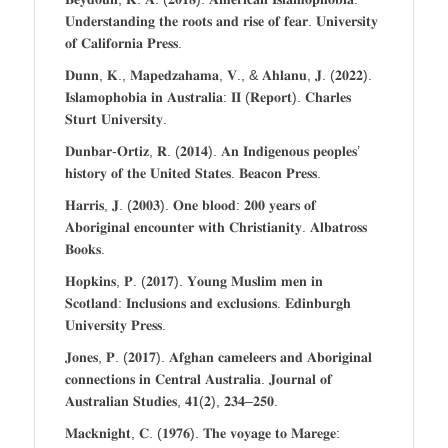
𝐔𝐧𝐝𝐞𝐫𝐬𝐭𝐚𝐧𝐝𝐢𝐧𝐠 𝐭𝐡𝐞 𝐫𝐨𝐨𝐭𝐬 𝐚𝐧𝐝 𝐫𝐢𝐬𝐞 𝐨𝐟 𝐟𝐞𝐚𝐫. 𝐔𝐧𝐢𝐯𝐞𝐫𝐬𝐢𝐭𝐲
𝐨𝐟 𝐂𝐚𝐥𝐢𝐟𝐨𝐫𝐧𝐢𝐚 𝐏𝐫𝐞𝐬𝐬.
𝐃𝐮𝐧𝐧, 𝐊., 𝐌𝐚𝐩𝐞𝐝𝐳𝐚𝐡𝐚𝐦𝐚, 𝐕., & 𝐀𝐡𝐥𝐚𝐧𝐮, 𝐉. (𝟐𝟎𝟐𝟐).
𝐈𝐬𝐥𝐚𝐦𝐨𝐩𝐡𝐨𝐛𝐢𝐚 𝐢𝐧 𝐀𝐮𝐬𝐭𝐫𝐚𝐥𝐢𝐚: 𝐈𝐈 (𝐑𝐞𝐩𝐨𝐫𝐭). 𝐂𝐡𝐚𝐫𝐥𝐞𝐬
𝐒𝐭𝐮𝐫𝐭 𝐔𝐧𝐢𝐯𝐞𝐫𝐬𝐢𝐭𝐲.
𝐃𝐮𝐧𝐛𝐚𝐫-𝐎𝐫𝐭𝐢𝐳, 𝐑. (𝟐𝟎𝟏𝟒). 𝐀𝐧 𝐈𝐧𝐝𝐢𝐠𝐞𝐧𝐨𝐮𝐬 𝐩𝐞𝐨𝐩𝐥𝐞𝐬’
𝐡𝐢𝐬𝐭𝐨𝐫𝐲 𝐨𝐟 𝐭𝐡𝐞 𝐔𝐧𝐢𝐭𝐞𝐝 𝐒𝐭𝐚𝐭𝐞𝐬. 𝐁𝐞𝐚𝐜𝐨𝐧 𝐏𝐫𝐞𝐬𝐬.
𝐇𝐚𝐫𝐫𝐢𝐬, 𝐉. (𝟐𝟎𝟎𝟑). 𝐎𝐧𝐞 𝐛𝐥𝐨𝐨𝐝: 𝟐𝟎𝟎 𝐲𝐞𝐚𝐫𝐬 𝐨𝐟
𝐀𝐛𝐨𝐫𝐢𝐠𝐢𝐧𝐚𝐥 𝐞𝐧𝐜𝐨𝐮𝐧𝐭𝐞𝐫 𝐰𝐢𝐭𝐡 𝐂𝐡𝐫𝐢𝐬𝐭𝐢𝐚𝐧𝐢𝐭𝐲. 𝐀𝐥𝐛𝐚𝐭𝐫𝐨𝐬𝐬
𝐁𝐨𝐨𝐤𝐬.
𝐇𝐨𝐩𝐤𝐢𝐧𝐬, 𝐏. (𝟐𝟎𝟏𝟕). 𝐘𝐨𝐮𝐧𝐠 𝐌𝐮𝐬𝐥𝐢𝐦 𝐦𝐞𝐧 𝐢𝐧
𝐒𝐜𝐨𝐭𝐥𝐚𝐧𝐝: 𝐈𝐧𝐜𝐥𝐮𝐬𝐢𝐨𝐧𝐬 𝐚𝐧𝐝 𝐞𝐱𝐜𝐥𝐮𝐬𝐢𝐨𝐧𝐬. 𝐄𝐝𝐢𝐧𝐛𝐮𝐫𝐠𝐡
𝐔𝐧𝐢𝐯𝐞𝐫𝐬𝐢𝐭𝐲 𝐏𝐫𝐞𝐬𝐬.
𝐉𝐨𝐧𝐞𝐬, 𝐏. (𝟐𝟎𝟏𝟕). 𝐀𝐟𝐠𝐡𝐚𝐧 𝐜𝐚𝐦𝐞𝐥𝐞𝐞𝐫𝐬 𝐚𝐧𝐝 𝐀𝐛𝐨𝐫𝐢𝐠𝐢𝐧𝐚𝐥
𝐜𝐨𝐧𝐧𝐞𝐜𝐭𝐢𝐨𝐧𝐬 𝐢𝐧 𝐂𝐞𝐧𝐭𝐫𝐚𝐥 𝐀𝐮𝐬𝐭𝐫𝐚𝐥𝐢𝐚. 𝐉𝐨𝐮𝐫𝐧𝐚𝐥 𝐨𝐟
𝐀𝐮𝐬𝐭𝐫𝐚𝐥𝐢𝐚𝐧 𝐒𝐭𝐮𝐝𝐢𝐞𝐬, 𝟒𝟏(𝟐), 𝟐𝟑𝟒–𝟐𝟓𝟎.
𝐌𝐚𝐜𝐤𝐧𝐢𝐠𝐡𝐭, 𝐂. (𝟏𝟗𝟕𝟔). 𝐓𝐡𝐞 𝐯𝐨𝐲𝐚𝐠𝐞 𝐭𝐨 𝐌𝐚𝐫𝐞𝐠𝐞: