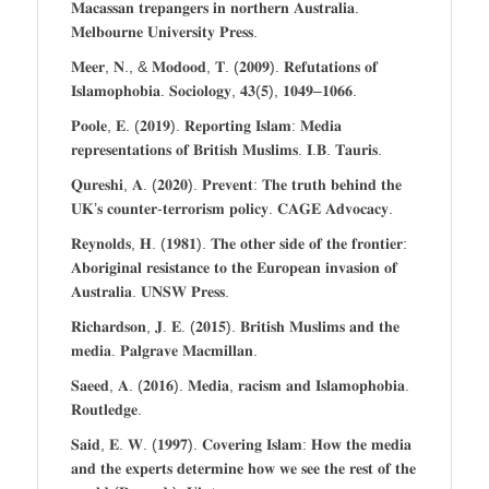
𝐌𝐚𝐜𝐚𝐬𝐬𝐚𝐧 𝐭𝐫𝐞𝐩𝐚𝐧𝐠𝐞𝐫𝐬 𝐢𝐧 𝐧𝐨𝐫𝐭𝐡𝐞𝐫𝐧 𝐀𝐮𝐬𝐭𝐫𝐚𝐥𝐢𝐚.
𝐌𝐞𝐥𝐛𝐨𝐮𝐫𝐧𝐞 𝐔𝐧𝐢𝐯𝐞𝐫𝐬𝐢𝐭𝐲 𝐏𝐫𝐞𝐬𝐬.
𝐌𝐞𝐞𝐫, 𝐍., & 𝐌𝐨𝐝𝐨𝐨𝐝, 𝐓. (𝟐𝟎𝟎𝟗). 𝐑𝐞𝐟𝐮𝐭𝐚𝐭𝐢𝐨𝐧𝐬 𝐨𝐟
𝐈𝐬𝐥𝐚𝐦𝐨𝐩𝐡𝐨𝐛𝐢𝐚. 𝐒𝐨𝐜𝐢𝐨𝐥𝐨𝐠𝐲, 𝟒𝟑(𝟓), 𝟏𝟎𝟒𝟗–𝟏𝟎𝟔𝟔.
𝐏𝐨𝐨𝐥𝐞, 𝐄. (𝟐𝟎𝟏𝟗). 𝐑𝐞𝐩𝐨𝐫𝐭𝐢𝐧𝐠 𝐈𝐬𝐥𝐚𝐦: 𝐌𝐞𝐝𝐢𝐚
𝐫𝐞𝐩𝐫𝐞𝐬𝐞𝐧𝐭𝐚𝐭𝐢𝐨𝐧𝐬 𝐨𝐟 𝐁𝐫𝐢𝐭𝐢𝐬𝐡 𝐌𝐮𝐬𝐥𝐢𝐦𝐬. 𝐈.𝐁. 𝐓𝐚𝐮𝐫𝐢𝐬.
𝐐𝐮𝐫𝐞𝐬𝐡𝐢, 𝐀. (𝟐𝟎𝟐𝟎). 𝐏𝐫𝐞𝐯𝐞𝐧𝐭: 𝐓𝐡𝐞 𝐭𝐫𝐮𝐭𝐡 𝐛𝐞𝐡𝐢𝐧𝐝 𝐭𝐡𝐞
𝐔𝐊’𝐬 𝐜𝐨𝐮𝐧𝐭𝐞𝐫-𝐭𝐞𝐫𝐫𝐨𝐫𝐢𝐬𝐦 𝐩𝐨𝐥𝐢𝐜𝐲. 𝐂𝐀𝐆𝐄 𝐀𝐝𝐯𝐨𝐜𝐚𝐜𝐲.
𝐑𝐞𝐲𝐧𝐨𝐥𝐝𝐬, 𝐇. (𝟏𝟗𝟖𝟏). 𝐓𝐡𝐞 𝐨𝐭𝐡𝐞𝐫 𝐬𝐢𝐝𝐞 𝐨𝐟 𝐭𝐡𝐞 𝐟𝐫𝐨𝐧𝐭𝐢𝐞𝐫:
𝐀𝐛𝐨𝐫𝐢𝐠𝐢𝐧𝐚𝐥 𝐫𝐞𝐬𝐢𝐬𝐭𝐚𝐧𝐜𝐞 𝐭𝐨 𝐭𝐡𝐞 𝐄𝐮𝐫𝐨𝐩𝐞𝐚𝐧 𝐢𝐧𝐯𝐚𝐬𝐢𝐨𝐧 𝐨𝐟
𝐀𝐮𝐬𝐭𝐫𝐚𝐥𝐢𝐚. 𝐔𝐍𝐒𝐖 𝐏𝐫𝐞𝐬𝐬.
𝐑𝐢𝐜𝐡𝐚𝐫𝐝𝐬𝐨𝐧, 𝐉. 𝐄. (𝟐𝟎𝟏𝟓). 𝐁𝐫𝐢𝐭𝐢𝐬𝐡 𝐌𝐮𝐬𝐥𝐢𝐦𝐬 𝐚𝐧𝐝 𝐭𝐡𝐞
𝐦𝐞𝐝𝐢𝐚. 𝐏𝐚𝐥𝐠𝐫𝐚𝐯𝐞 𝐌𝐚𝐜𝐦𝐢𝐥𝐥𝐚𝐧.
𝐒𝐚𝐞𝐞𝐝, 𝐀. (𝟐𝟎𝟏𝟔). 𝐌𝐞𝐝𝐢𝐚, 𝐫𝐚𝐜𝐢𝐬𝐦 𝐚𝐧𝐝 𝐈𝐬𝐥𝐚𝐦𝐨𝐩𝐡𝐨𝐛𝐢𝐚.
𝐑𝐨𝐮𝐭𝐥𝐞𝐝𝐠𝐞.
𝐒𝐚𝐢𝐝, 𝐄. 𝐖. (𝟏𝟗𝟗𝟕). 𝐂𝐨𝐯𝐞𝐫𝐢𝐧𝐠 𝐈𝐬𝐥𝐚𝐦: 𝐇𝐨𝐰 𝐭𝐡𝐞 𝐦𝐞𝐝𝐢𝐚
𝐚𝐧𝐝 𝐭𝐡𝐞 𝐞𝐱𝐩𝐞𝐫𝐭𝐬 𝐝𝐞𝐭𝐞𝐫𝐦𝐢𝐧𝐞 𝐡𝐨𝐰 𝐰𝐞 𝐬𝐞𝐞 𝐭𝐡𝐞 𝐫𝐞𝐬𝐭 𝐨𝐟 𝐭𝐡𝐞