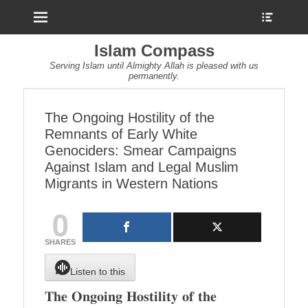
Menu
Show
Heade
Sideb
Islam Compass
Conte
Serving Islam until Almighty Allah is pleased with us
permanently.
The Ongoing Hostility of the
Remnants of Early White
Genociders: Smear Campaigns
Against Islam and Legal Muslim
Migrants in Western Nations
0
SHARES
Listen to this
𝐓𝐡𝐞 𝐎𝐧𝐠𝐨𝐢𝐧𝐠 𝐇𝐨𝐬𝐭𝐢𝐥𝐢𝐭𝐲 𝐨𝐟 𝐭𝐡𝐞