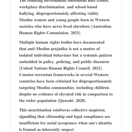
𝐓𝐡𝐞 𝐫𝐞𝐬𝐮𝐥𝐭𝐢𝐧𝐠 𝐞𝐧𝐯𝐢𝐫𝐨𝐧𝐦𝐞𝐧𝐭 𝐞𝐦𝐛𝐨𝐥𝐝𝐞𝐧𝐬 𝐡𝐚𝐭𝐞 𝐜𝐫𝐢𝐦𝐞𝐬,
𝐰𝐨𝐫𝐤𝐩𝐥𝐚𝐜𝐞 𝐝𝐢𝐬𝐜𝐫𝐢𝐦𝐢𝐧𝐚𝐭𝐢𝐨𝐧, 𝐚𝐧𝐝 𝐬𝐜𝐡𝐨𝐨𝐥-𝐛𝐚𝐬𝐞𝐝
𝐛𝐮𝐥𝐥𝐲𝐢𝐧𝐠, 𝐝𝐢𝐬𝐩𝐫𝐨𝐩𝐨𝐫𝐭𝐢𝐨𝐧𝐚𝐭𝐞𝐥𝐲 𝐚𝐟𝐟𝐞𝐜𝐭𝐢𝐧𝐠 𝐯𝐢𝐬𝐢𝐛𝐥𝐲
𝐌𝐮𝐬𝐥𝐢𝐦 𝐰𝐨𝐦𝐞𝐧 𝐚𝐧𝐝 𝐲𝐨𝐮𝐧𝐠 𝐩𝐞𝐨𝐩𝐥𝐞 𝐛𝐨𝐫𝐧 𝐢𝐧 𝐖𝐞𝐬𝐭𝐞𝐫𝐧
𝐬𝐨𝐜𝐢𝐞𝐭𝐢𝐞𝐬 𝐰𝐡𝐨 𝐡𝐚𝐯𝐞 𝐧𝐞𝐯𝐞𝐫 𝐥𝐢𝐯𝐞𝐝 𝐞𝐥𝐬𝐞𝐰𝐡𝐞𝐫𝐞 (𝐀𝐮𝐬𝐭𝐫𝐚𝐥𝐢𝐚𝐧
𝐇𝐮𝐦𝐚𝐧 𝐑𝐢𝐠𝐡𝐭𝐬 𝐂𝐨𝐦𝐦𝐢𝐬𝐬𝐢𝐨𝐧, 𝟐𝟎𝟐𝟏).
𝐌𝐮𝐥𝐭𝐢𝐩𝐥𝐞 𝐡𝐮𝐦𝐚𝐧 𝐫𝐢𝐠𝐡𝐭𝐬 𝐛𝐨𝐝𝐢𝐞𝐬 𝐡𝐚𝐯𝐞 𝐝𝐨𝐜𝐮𝐦𝐞𝐧𝐭𝐞𝐝
𝐭𝐡𝐚𝐭 𝐚𝐧𝐭𝐢-𝐌𝐮𝐬𝐥𝐢𝐦 𝐩𝐫𝐞𝐣𝐮𝐝𝐢𝐜𝐞 𝐢𝐬 𝐧𝐨𝐭 𝐚 𝐦𝐚𝐭𝐭𝐞𝐫 𝐨𝐟
𝐢𝐬𝐨𝐥𝐚𝐭𝐞𝐝 𝐢𝐧𝐝𝐢𝐯𝐢𝐝𝐮𝐚𝐥 𝐛𝐞𝐡𝐚𝐯𝐢𝐨𝐮𝐫 𝐛𝐮𝐭 𝐚 𝐬𝐲𝐬𝐭𝐞𝐦𝐢𝐜 𝐩𝐚𝐭𝐭𝐞𝐫𝐧
𝐞𝐦𝐛𝐞𝐝𝐝𝐞𝐝 𝐢𝐧 𝐩𝐨𝐥𝐢𝐜𝐲, 𝐩𝐨𝐥𝐢𝐜𝐢𝐧𝐠, 𝐚𝐧𝐝 𝐩𝐮𝐛𝐥𝐢𝐜 𝐝𝐢𝐬𝐜𝐨𝐮𝐫𝐬𝐞
(𝐔𝐧𝐢𝐭𝐞𝐝 𝐍𝐚𝐭𝐢𝐨𝐧𝐬 𝐇𝐮𝐦𝐚𝐧 𝐑𝐢𝐠𝐡𝐭𝐬 𝐂𝐨𝐮𝐧𝐜𝐢𝐥, 𝟐𝟎𝟐𝟏).
𝐂𝐨𝐮𝐧𝐭𝐞𝐫-𝐭𝐞𝐫𝐫𝐨𝐫𝐢𝐬𝐦 𝐟𝐫𝐚𝐦𝐞𝐰𝐨𝐫𝐤𝐬 𝐢𝐧 𝐬𝐞𝐯𝐞𝐫𝐚𝐥 𝐖𝐞𝐬𝐭𝐞𝐫𝐧
𝐜𝐨𝐮𝐧𝐭𝐫𝐢𝐞𝐬 𝐡𝐚𝐯𝐞 𝐛𝐞𝐞𝐧 𝐜𝐫𝐢𝐭𝐢𝐜𝐢𝐬𝐞𝐝 𝐟𝐨𝐫 𝐝𝐢𝐬𝐩𝐫𝐨𝐩𝐨𝐫𝐭𝐢𝐨𝐧𝐚𝐭𝐞𝐥𝐲
𝐭𝐚𝐫𝐠𝐞𝐭𝐢𝐧𝐠 𝐌𝐮𝐬𝐥𝐢𝐦 𝐜𝐨𝐦𝐦𝐮𝐧𝐢𝐭𝐢𝐞𝐬, 𝐢𝐧𝐜𝐥𝐮𝐝𝐢𝐧𝐠 𝐜𝐡𝐢𝐥𝐝𝐫𝐞𝐧,
𝐝𝐞𝐬𝐩𝐢𝐭𝐞 𝐧𝐨 𝐞𝐯𝐢𝐝𝐞𝐧𝐜𝐞 𝐨𝐟 𝐞𝐥𝐞𝐯𝐚𝐭𝐞𝐝 𝐫𝐢𝐬𝐤 𝐢𝐧 𝐜𝐨𝐦𝐩𝐚𝐫𝐢𝐬𝐨𝐧 𝐭𝐨
𝐭𝐡𝐞 𝐰𝐢𝐝𝐞𝐫 𝐩𝐨𝐩𝐮𝐥𝐚𝐭𝐢𝐨𝐧 (𝐐𝐮𝐫𝐞𝐬𝐡𝐢, 𝟐𝟎𝟐𝟎).
𝐓𝐡𝐢𝐬 𝐬𝐞𝐜𝐮𝐫𝐢𝐭𝐢𝐬𝐚𝐭𝐢𝐨𝐧 𝐫𝐞𝐢𝐧𝐟𝐨𝐫𝐜𝐞𝐬 𝐜𝐨𝐥𝐥𝐞𝐜𝐭𝐢𝐯𝐞 𝐬𝐮𝐬𝐩𝐢𝐜𝐢𝐨𝐧,
𝐬𝐢𝐠𝐧𝐚𝐥𝐥𝐢𝐧𝐠 𝐭𝐡𝐚𝐭 𝐜𝐢𝐭𝐢𝐳𝐞𝐧𝐬𝐡𝐢𝐩 𝐚𝐧𝐝 𝐥𝐞𝐠𝐚𝐥 𝐜𝐨𝐦𝐩𝐥𝐢𝐚𝐧𝐜𝐞 𝐚𝐫𝐞
𝐢𝐧𝐬𝐮𝐟𝐟𝐢𝐜𝐢𝐞𝐧𝐭 𝐟𝐨𝐫 𝐬𝐨𝐜𝐢𝐚𝐥 𝐚𝐜𝐜𝐞𝐩𝐭𝐚𝐧𝐜𝐞 𝐰𝐡𝐞𝐧 𝐨𝐧𝐞’𝐬 𝐢𝐝𝐞𝐧𝐭𝐢𝐭𝐲
𝐢𝐬 𝐟𝐫𝐚𝐦𝐞𝐝 𝐚𝐬 𝐢𝐧𝐡𝐞𝐫𝐞𝐧𝐭𝐥𝐲 𝐬𝐮𝐬𝐩𝐞𝐜𝐭.