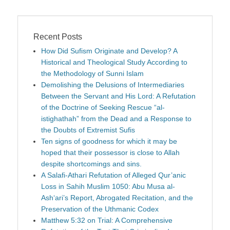
Recent Posts
How Did Sufism Originate and Develop? A
Historical and Theological Study According to
the Methodology of Sunni Islam
Demolishing the Delusions of Intermediaries
Between the Servant and His Lord: A Refutation
of the Doctrine of Seeking Rescue “al-
istighathah” from the Dead and a Response to
the Doubts of Extremist Sufis
Ten signs of goodness for which it may be
hoped that their possessor is close to Allah
despite shortcomings and sins.
A Salafi-Athari Refutation of Alleged Qur’anic
Loss in Sahih Muslim 1050: Abu Musa al-
Ash‘ari’s Report, Abrogated Recitation, and the
Preservation of the Uthmanic Codex
Matthew 5:32 on Trial: A Comprehensive