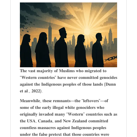
𝐓𝐡𝐞 𝐯𝐚𝐬𝐭 𝐦𝐚𝐣𝐨𝐫𝐢𝐭𝐲 𝐨𝐟 𝐌𝐮𝐬𝐥𝐢𝐦𝐬 𝐰𝐡𝐨 𝐦𝐢𝐠𝐫𝐚𝐭𝐞𝐝 𝐭𝐨
“𝐖𝐞𝐬𝐭𝐞𝐫𝐧 𝐜𝐨𝐮𝐧𝐭𝐫𝐢𝐞𝐬” 𝐡𝐚𝐯𝐞 𝐧𝐞𝐯𝐞𝐫 𝐜𝐨𝐦𝐦𝐢𝐭𝐭𝐞𝐝 𝐠𝐞𝐧𝐨𝐜𝐢𝐝𝐞𝐬
𝐚𝐠𝐚𝐢𝐧𝐬𝐭 𝐭𝐡𝐞 𝐈𝐧𝐝𝐢𝐠𝐞𝐧𝐨𝐮𝐬 𝐩𝐞𝐨𝐩𝐥𝐞𝐬 𝐨𝐟 𝐭𝐡𝐨𝐬𝐞 𝐥𝐚𝐧𝐝𝐬 (𝐃𝐮𝐧𝐧
𝐞𝐭 𝐚𝐥., 𝟐𝟎𝟐𝟐).
𝐌𝐞𝐚𝐧𝐰𝐡𝐢𝐥𝐞, 𝐭𝐡𝐞𝐬𝐞 𝐫𝐞𝐦𝐧𝐚𝐧𝐭𝐬—𝐭𝐡𝐞 “𝐥𝐞𝐟𝐭𝐨𝐯𝐞𝐫𝐬”—𝐨𝐟
𝐬𝐨𝐦𝐞 𝐨𝐟 𝐭𝐡𝐞 𝐞𝐚𝐫𝐥𝐲 𝐢𝐥𝐥𝐞𝐠𝐚𝐥 𝐰𝐡𝐢𝐭𝐞 𝐠𝐞𝐧𝐨𝐜𝐢𝐝𝐞𝐫𝐬 𝐰𝐡𝐨
𝐨𝐫𝐢𝐠𝐢𝐧𝐚𝐥𝐥𝐲 𝐢𝐧𝐯𝐚𝐝𝐞𝐝 𝐦𝐚𝐧𝐲 “𝐖𝐞𝐬𝐭𝐞𝐫𝐧” 𝐜𝐨𝐮𝐧𝐭𝐫𝐢𝐞𝐬 𝐬𝐮𝐜𝐡 𝐚𝐬
𝐭𝐡𝐞 𝐔𝐒𝐀, 𝐂𝐚𝐧𝐚𝐝𝐚, 𝐚𝐧𝐝 𝐍𝐞𝐰 𝐙𝐞𝐚𝐥𝐚𝐧𝐝 𝐜𝐨𝐦𝐦𝐢𝐭𝐭𝐞𝐝
𝐜𝐨𝐮𝐧𝐭𝐥𝐞𝐬𝐬 𝐦𝐚𝐬𝐬𝐚𝐜𝐫𝐞𝐬 𝐚𝐠𝐚𝐢𝐧𝐬𝐭 𝐈𝐧𝐝𝐢𝐠𝐞𝐧𝐨𝐮𝐬 𝐩𝐞𝐨𝐩𝐥𝐞𝐬
𝐮𝐧𝐝𝐞𝐫 𝐭𝐡𝐞 𝐟𝐚𝐥𝐬𝐞 𝐩𝐫𝐞𝐭𝐞𝐱𝐭 𝐭𝐡𝐚𝐭 𝐭𝐡𝐨𝐬𝐞 𝐜𝐨𝐮𝐧𝐭𝐫𝐢𝐞𝐬 𝐰𝐞𝐫𝐞