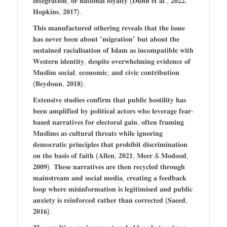
𝐢𝐧𝐭𝐞𝐠𝐫𝐚𝐭𝐢𝐨𝐧, 𝐨𝐫 𝐧𝐚𝐭𝐢𝐨𝐧𝐚𝐥 𝐥𝐨𝐲𝐚𝐥𝐭𝐲 (𝐃𝐮𝐧𝐧 𝐞𝐭 𝐚𝐥., 𝟐𝟎𝟐𝟐;
𝐇𝐨𝐩𝐤𝐢𝐧𝐬, 𝟐𝟎𝟏𝟕).
𝐓𝐡𝐢𝐬 𝐦𝐚𝐧𝐮𝐟𝐚𝐜𝐭𝐮𝐫𝐞𝐝 𝐨𝐭𝐡𝐞𝐫𝐢𝐧𝐠 𝐫𝐞𝐯𝐞𝐚𝐥𝐬 𝐭𝐡𝐚𝐭 𝐭𝐡𝐞 𝐢𝐬𝐬𝐮𝐞
𝐡𝐚𝐬 𝐧𝐞𝐯𝐞𝐫 𝐛𝐞𝐞𝐧 𝐚𝐛𝐨𝐮𝐭 “𝐦𝐢𝐠𝐫𝐚𝐭𝐢𝐨𝐧” 𝐛𝐮𝐭 𝐚𝐛𝐨𝐮𝐭 𝐭𝐡𝐞
𝐬𝐮𝐬𝐭𝐚𝐢𝐧𝐞𝐝 𝐫𝐚𝐜𝐢𝐚𝐥𝐢𝐬𝐚𝐭𝐢𝐨𝐧 𝐨𝐟 𝐈𝐬𝐥𝐚𝐦 𝐚𝐬 𝐢𝐧𝐜𝐨𝐦𝐩𝐚𝐭𝐢𝐛𝐥𝐞 𝐰𝐢𝐭𝐡
𝐖𝐞𝐬𝐭𝐞𝐫𝐧 𝐢𝐝𝐞𝐧𝐭𝐢𝐭𝐲, 𝐝𝐞𝐬𝐩𝐢𝐭𝐞 𝐨𝐯𝐞𝐫𝐰𝐡𝐞𝐥𝐦𝐢𝐧𝐠 𝐞𝐯𝐢𝐝𝐞𝐧𝐜𝐞 𝐨𝐟
𝐌𝐮𝐬𝐥𝐢𝐦 𝐬𝐨𝐜𝐢𝐚𝐥, 𝐞𝐜𝐨𝐧𝐨𝐦𝐢𝐜, 𝐚𝐧𝐝 𝐜𝐢𝐯𝐢𝐜 𝐜𝐨𝐧𝐭𝐫𝐢𝐛𝐮𝐭𝐢𝐨𝐧
(𝐁𝐞𝐲𝐝𝐨𝐮𝐧, 𝟐𝟎𝟏𝟖).
𝐄𝐱𝐭𝐞𝐧𝐬𝐢𝐯𝐞 𝐬𝐭𝐮𝐝𝐢𝐞𝐬 𝐜𝐨𝐧𝐟𝐢𝐫𝐦 𝐭𝐡𝐚𝐭 𝐩𝐮𝐛𝐥𝐢𝐜 𝐡𝐨𝐬𝐭𝐢𝐥𝐢𝐭𝐲 𝐡𝐚𝐬
𝐛𝐞𝐞𝐧 𝐚𝐦𝐩𝐥𝐢𝐟𝐢𝐞𝐝 𝐛𝐲 𝐩𝐨𝐥𝐢𝐭𝐢𝐜𝐚𝐥 𝐚𝐜𝐭𝐨𝐫𝐬 𝐰𝐡𝐨 𝐥𝐞𝐯𝐞𝐫𝐚𝐠𝐞 𝐟𝐞𝐚𝐫-
𝐛𝐚𝐬𝐞𝐝 𝐧𝐚𝐫𝐫𝐚𝐭𝐢𝐯𝐞𝐬 𝐟𝐨𝐫 𝐞𝐥𝐞𝐜𝐭𝐨𝐫𝐚𝐥 𝐠𝐚𝐢𝐧, 𝐨𝐟𝐭𝐞𝐧 𝐟𝐫𝐚𝐦𝐢𝐧𝐠
𝐌𝐮𝐬𝐥𝐢𝐦𝐬 𝐚𝐬 𝐜𝐮𝐥𝐭𝐮𝐫𝐚𝐥 𝐭𝐡𝐫𝐞𝐚𝐭𝐬 𝐰𝐡𝐢𝐥𝐞 𝐢𝐠𝐧𝐨𝐫𝐢𝐧𝐠
𝐝𝐞𝐦𝐨𝐜𝐫𝐚𝐭𝐢𝐜 𝐩𝐫𝐢𝐧𝐜𝐢𝐩𝐥𝐞𝐬 𝐭𝐡𝐚𝐭 𝐩𝐫𝐨𝐡𝐢𝐛𝐢𝐭 𝐝𝐢𝐬𝐜𝐫𝐢𝐦𝐢𝐧𝐚𝐭𝐢𝐨𝐧
𝐨𝐧 𝐭𝐡𝐞 𝐛𝐚𝐬𝐢𝐬 𝐨𝐟 𝐟𝐚𝐢𝐭𝐡 (𝐀𝐥𝐥𝐞𝐧, 𝟐𝟎𝟐𝟏; 𝐌𝐞𝐞𝐫 & 𝐌𝐨𝐝𝐨𝐨𝐝,
𝟐𝟎𝟎𝟗). 𝐓𝐡𝐞𝐬𝐞 𝐧𝐚𝐫𝐫𝐚𝐭𝐢𝐯𝐞𝐬 𝐚𝐫𝐞 𝐭𝐡𝐞𝐧 𝐫𝐞𝐜𝐲𝐜𝐥𝐞𝐝 𝐭𝐡𝐫𝐨𝐮𝐠𝐡
𝐦𝐚𝐢𝐧𝐬𝐭𝐫𝐞𝐚𝐦 𝐚𝐧𝐝 𝐬𝐨𝐜𝐢𝐚𝐥 𝐦𝐞𝐝𝐢𝐚, 𝐜𝐫𝐞𝐚𝐭𝐢𝐧𝐠 𝐚 𝐟𝐞𝐞𝐝𝐛𝐚𝐜𝐤
𝐥𝐨𝐨𝐩 𝐰𝐡𝐞𝐫𝐞 𝐦𝐢𝐬𝐢𝐧𝐟𝐨𝐫𝐦𝐚𝐭𝐢𝐨𝐧 𝐢𝐬 𝐥𝐞𝐠𝐢𝐭𝐢𝐦𝐢𝐬𝐞𝐝 𝐚𝐧𝐝 𝐩𝐮𝐛𝐥𝐢𝐜
𝐚𝐧𝐱𝐢𝐞𝐭𝐲 𝐢𝐬 𝐫𝐞𝐢𝐧𝐟𝐨𝐫𝐜𝐞𝐝 𝐫𝐚𝐭𝐡𝐞𝐫 𝐭𝐡𝐚𝐧 𝐜𝐨𝐫𝐫𝐞𝐜𝐭𝐞𝐝 (𝐒𝐚𝐞𝐞𝐝,
𝟐𝟎𝟏𝟔).