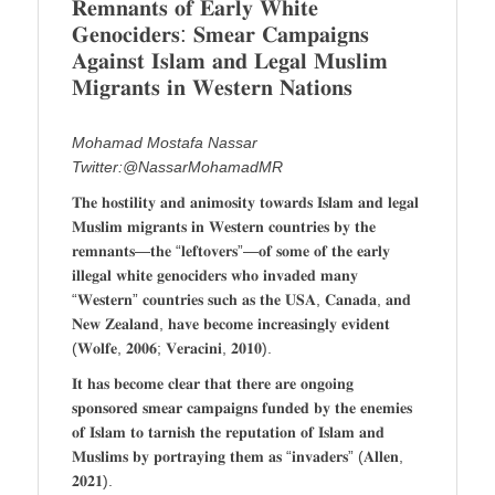
𝐑𝐞𝐦𝐧𝐚𝐧𝐭𝐬 𝐨𝐟 𝐄𝐚𝐫𝐥𝐲 𝐖𝐡𝐢𝐭𝐞
𝐆𝐞𝐧𝐨𝐜𝐢𝐝𝐞𝐫𝐬: 𝐒𝐦𝐞𝐚𝐫 𝐂𝐚𝐦𝐩𝐚𝐢𝐠𝐧𝐬
𝐀𝐠𝐚𝐢𝐧𝐬𝐭 𝐈𝐬𝐥𝐚𝐦 𝐚𝐧𝐝 𝐋𝐞𝐠𝐚𝐥 𝐌𝐮𝐬𝐥𝐢𝐦
𝐌𝐢𝐠𝐫𝐚𝐧𝐭𝐬 𝐢𝐧 𝐖𝐞𝐬𝐭𝐞𝐫𝐧 𝐍𝐚𝐭𝐢𝐨𝐧𝐬
Mohamad Mostafa Nassar
Twitter:@NassarMohamadMR
𝐓𝐡𝐞 𝐡𝐨𝐬𝐭𝐢𝐥𝐢𝐭𝐲 𝐚𝐧𝐝 𝐚𝐧𝐢𝐦𝐨𝐬𝐢𝐭𝐲 𝐭𝐨𝐰𝐚𝐫𝐝𝐬 𝐈𝐬𝐥𝐚𝐦 𝐚𝐧𝐝 𝐥𝐞𝐠𝐚𝐥
𝐌𝐮𝐬𝐥𝐢𝐦 𝐦𝐢𝐠𝐫𝐚𝐧𝐭𝐬 𝐢𝐧 𝐖𝐞𝐬𝐭𝐞𝐫𝐧 𝐜𝐨𝐮𝐧𝐭𝐫𝐢𝐞𝐬 𝐛𝐲 𝐭𝐡𝐞
𝐫𝐞𝐦𝐧𝐚𝐧𝐭𝐬—𝐭𝐡𝐞 “𝐥𝐞𝐟𝐭𝐨𝐯𝐞𝐫𝐬”—𝐨𝐟 𝐬𝐨𝐦𝐞 𝐨𝐟 𝐭𝐡𝐞 𝐞𝐚𝐫𝐥𝐲
𝐢𝐥𝐥𝐞𝐠𝐚𝐥 𝐰𝐡𝐢𝐭𝐞 𝐠𝐞𝐧𝐨𝐜𝐢𝐝𝐞𝐫𝐬 𝐰𝐡𝐨 𝐢𝐧𝐯𝐚𝐝𝐞𝐝 𝐦𝐚𝐧𝐲
“𝐖𝐞𝐬𝐭𝐞𝐫𝐧” 𝐜𝐨𝐮𝐧𝐭𝐫𝐢𝐞𝐬 𝐬𝐮𝐜𝐡 𝐚𝐬 𝐭𝐡𝐞 𝐔𝐒𝐀, 𝐂𝐚𝐧𝐚𝐝𝐚, 𝐚𝐧𝐝
𝐍𝐞𝐰 𝐙𝐞𝐚𝐥𝐚𝐧𝐝, 𝐡𝐚𝐯𝐞 𝐛𝐞𝐜𝐨𝐦𝐞 𝐢𝐧𝐜𝐫𝐞𝐚𝐬𝐢𝐧𝐠𝐥𝐲 𝐞𝐯𝐢𝐝𝐞𝐧𝐭
(𝐖𝐨𝐥𝐟𝐞, 𝟐𝟎𝟎𝟔; 𝐕𝐞𝐫𝐚𝐜𝐢𝐧𝐢, 𝟐𝟎𝟏𝟎).
𝐈𝐭 𝐡𝐚𝐬 𝐛𝐞𝐜𝐨𝐦𝐞 𝐜𝐥𝐞𝐚𝐫 𝐭𝐡𝐚𝐭 𝐭𝐡𝐞𝐫𝐞 𝐚𝐫𝐞 𝐨𝐧𝐠𝐨𝐢𝐧𝐠
𝐬𝐩𝐨𝐧𝐬𝐨𝐫𝐞𝐝 𝐬𝐦𝐞𝐚𝐫 𝐜𝐚𝐦𝐩𝐚𝐢𝐠𝐧𝐬 𝐟𝐮𝐧𝐝𝐞𝐝 𝐛𝐲 𝐭𝐡𝐞 𝐞𝐧𝐞𝐦𝐢𝐞𝐬
𝐨𝐟 𝐈𝐬𝐥𝐚𝐦 𝐭𝐨 𝐭𝐚𝐫𝐧𝐢𝐬𝐡 𝐭𝐡𝐞 𝐫𝐞𝐩𝐮𝐭𝐚𝐭𝐢𝐨𝐧 𝐨𝐟 𝐈𝐬𝐥𝐚𝐦 𝐚𝐧𝐝
𝐌𝐮𝐬𝐥𝐢𝐦𝐬 𝐛𝐲 𝐩𝐨𝐫𝐭𝐫𝐚𝐲𝐢𝐧𝐠 𝐭𝐡𝐞𝐦 𝐚𝐬 “𝐢𝐧𝐯𝐚𝐝𝐞𝐫𝐬” (𝐀𝐥𝐥𝐞𝐧,
𝟐𝟎𝟐𝟏).