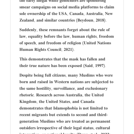
𝐭𝐡𝐞 𝐞𝐚𝐫𝐥𝐲 𝐢𝐥𝐥𝐞𝐠𝐚𝐥 𝐰𝐡𝐢𝐭𝐞 𝐠𝐞𝐧𝐨𝐜𝐢𝐝𝐞𝐫𝐬 𝐚𝐫𝐞 𝐬𝐩𝐨𝐧𝐬𝐨𝐫𝐢𝐧𝐠
𝐬𝐦𝐞𝐚𝐫 𝐜𝐚𝐦𝐩𝐚𝐢𝐠𝐧𝐬 𝐨𝐧 𝐬𝐨𝐜𝐢𝐚𝐥 𝐦𝐞𝐝𝐢𝐚 𝐩𝐥𝐚𝐭𝐟𝐨𝐫𝐦𝐬 𝐭𝐨 𝐜𝐥𝐚𝐢𝐦
𝐬𝐨𝐥𝐞 𝐨𝐰𝐧𝐞𝐫𝐬𝐡𝐢𝐩 𝐨𝐟 𝐭𝐡𝐞 𝐔𝐒𝐀, 𝐂𝐚𝐧𝐚𝐝𝐚, 𝐀𝐮𝐬𝐭𝐫𝐚𝐥𝐢𝐚, 𝐍𝐞𝐰
𝐙𝐞𝐚𝐥𝐚𝐧𝐝, 𝐚𝐧𝐝 𝐬𝐢𝐦𝐢𝐥𝐚𝐫 𝐜𝐨𝐮𝐧𝐭𝐫𝐢𝐞𝐬 (𝐁𝐞𝐲𝐝𝐨𝐮𝐧, 𝟐𝟎𝟏𝟖).
𝐒𝐮𝐝𝐝𝐞𝐧𝐥𝐲, 𝐭𝐡𝐞𝐬𝐞 𝐫𝐞𝐦𝐧𝐚𝐧𝐭𝐬 𝐟𝐨𝐫𝐠𝐞𝐭 𝐚𝐛𝐨𝐮𝐭 𝐭𝐡𝐞 𝐫𝐮𝐥𝐞 𝐨𝐟
𝐥𝐚𝐰, 𝐞𝐪𝐮𝐚𝐥𝐢𝐭𝐲 𝐛𝐞𝐟𝐨𝐫𝐞 𝐭𝐡𝐞 𝐥𝐚𝐰, 𝐡𝐮𝐦𝐚𝐧 𝐫𝐢𝐠𝐡𝐭𝐬, 𝐟𝐫𝐞𝐞𝐝𝐨𝐦
𝐨𝐟 𝐬𝐩𝐞𝐞𝐜𝐡, 𝐚𝐧𝐝 𝐟𝐫𝐞𝐞𝐝𝐨𝐦 𝐨𝐟 𝐫𝐞𝐥𝐢𝐠𝐢𝐨𝐧 (𝐔𝐧𝐢𝐭𝐞𝐝 𝐍𝐚𝐭𝐢𝐨𝐧𝐬
𝐇𝐮𝐦𝐚𝐧 𝐑𝐢𝐠𝐡𝐭𝐬 𝐂𝐨𝐮𝐧𝐜𝐢𝐥, 𝟐𝟎𝟐𝟏).
𝐓𝐡𝐢𝐬 𝐝𝐞𝐦𝐨𝐧𝐬𝐭𝐫𝐚𝐭𝐞𝐬 𝐭𝐡𝐚𝐭 𝐭𝐡𝐞 𝐦𝐚𝐬𝐤 𝐡𝐚𝐬 𝐟𝐚𝐥𝐥𝐞𝐧 𝐚𝐧𝐝
𝐭𝐡𝐞𝐢𝐫 𝐭𝐫𝐮𝐞 𝐧𝐚𝐭𝐮𝐫𝐞 𝐡𝐚𝐬 𝐛𝐞𝐞𝐧 𝐞𝐱𝐩𝐨𝐬𝐞𝐝 (𝐒𝐚𝐢𝐝, 𝟏𝟗𝟗𝟕).
𝐃𝐞𝐬𝐩𝐢𝐭𝐞 𝐛𝐞𝐢𝐧𝐠 𝐟𝐮𝐥𝐥 𝐜𝐢𝐭𝐢𝐳𝐞𝐧𝐬, 𝐦𝐚𝐧𝐲 𝐌𝐮𝐬𝐥𝐢𝐦𝐬 𝐰𝐡𝐨 𝐰𝐞𝐫𝐞
𝐛𝐨𝐫𝐧 𝐚𝐧𝐝 𝐫𝐚𝐢𝐬𝐞𝐝 𝐢𝐧 𝐖𝐞𝐬𝐭𝐞𝐫𝐧 𝐧𝐚𝐭𝐢𝐨𝐧𝐬 𝐚𝐫𝐞 𝐬𝐮𝐛𝐣𝐞𝐜𝐭𝐞𝐝 𝐭𝐨
𝐭𝐡𝐞 𝐬𝐚𝐦𝐞 𝐡𝐨𝐬𝐭𝐢𝐥𝐢𝐭𝐲, 𝐬𝐮𝐫𝐯𝐞𝐢𝐥𝐥𝐚𝐧𝐜𝐞, 𝐚𝐧𝐝 𝐞𝐱𝐜𝐥𝐮𝐬𝐢𝐨𝐧𝐚𝐫𝐲
𝐫𝐡𝐞𝐭𝐨𝐫𝐢𝐜. 𝐑𝐞𝐬𝐞𝐚𝐫𝐜𝐡 𝐚𝐜𝐫𝐨𝐬𝐬 𝐀𝐮𝐬𝐭𝐫𝐚𝐥𝐢𝐚, 𝐭𝐡𝐞 𝐔𝐧𝐢𝐭𝐞𝐝
𝐊𝐢𝐧𝐠𝐝𝐨𝐦, 𝐭𝐡𝐞 𝐔𝐧𝐢𝐭𝐞𝐝 𝐒𝐭𝐚𝐭𝐞𝐬, 𝐚𝐧𝐝 𝐂𝐚𝐧𝐚𝐝𝐚
𝐝𝐞𝐦𝐨𝐧𝐬𝐭𝐫𝐚𝐭𝐞𝐬 𝐭𝐡𝐚𝐭 𝐈𝐬𝐥𝐚𝐦𝐨𝐩𝐡𝐨𝐛𝐢𝐚 𝐢𝐬 𝐧𝐨𝐭 𝐥𝐢𝐦𝐢𝐭𝐞𝐝 𝐭𝐨
𝐫𝐞𝐜𝐞𝐧𝐭 𝐦𝐢𝐠𝐫𝐚𝐧𝐭𝐬 𝐛𝐮𝐭 𝐞𝐱𝐭𝐞𝐧𝐝𝐬 𝐭𝐨 𝐬𝐞𝐜𝐨𝐧𝐝 𝐚𝐧𝐝 𝐭𝐡𝐢𝐫𝐝-
𝐠𝐞𝐧𝐞𝐫𝐚𝐭𝐢𝐨𝐧 𝐌𝐮𝐬𝐥𝐢𝐦𝐬 𝐰𝐡𝐨 𝐚𝐫𝐞 𝐭𝐫𝐞𝐚𝐭𝐞𝐝 𝐚𝐬 𝐩𝐞𝐫𝐦𝐚𝐧𝐞𝐧𝐭
𝐨𝐮𝐭𝐬𝐢𝐝𝐞𝐫𝐬 𝐢𝐫𝐫𝐞𝐬𝐩𝐞𝐜𝐭𝐢𝐯𝐞 𝐨𝐟 𝐭𝐡𝐞𝐢𝐫 𝐥𝐞𝐠𝐚𝐥 𝐬𝐭𝐚𝐭𝐮𝐬, 𝐜𝐮𝐥𝐭𝐮𝐫𝐚𝐥