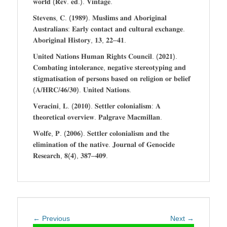
𝐰𝐨𝐫𝐥𝐝 (𝐑𝐞𝐯. 𝐞𝐝.). 𝐕𝐢𝐧𝐭𝐚𝐠𝐞.
𝐒𝐭𝐞𝐯𝐞𝐧𝐬, 𝐂. (𝟏𝟗𝟖𝟗). 𝐌𝐮𝐬𝐥𝐢𝐦𝐬 𝐚𝐧𝐝 𝐀𝐛𝐨𝐫𝐢𝐠𝐢𝐧𝐚𝐥
𝐀𝐮𝐬𝐭𝐫𝐚𝐥𝐢𝐚𝐧𝐬: 𝐄𝐚𝐫𝐥𝐲 𝐜𝐨𝐧𝐭𝐚𝐜𝐭 𝐚𝐧𝐝 𝐜𝐮𝐥𝐭𝐮𝐫𝐚𝐥 𝐞𝐱𝐜𝐡𝐚𝐧𝐠𝐞.
𝐀𝐛𝐨𝐫𝐢𝐠𝐢𝐧𝐚𝐥 𝐇𝐢𝐬𝐭𝐨𝐫𝐲, 𝟏𝟑, 𝟐𝟐–𝟒𝟏.
𝐔𝐧𝐢𝐭𝐞𝐝 𝐍𝐚𝐭𝐢𝐨𝐧𝐬 𝐇𝐮𝐦𝐚𝐧 𝐑𝐢𝐠𝐡𝐭𝐬 𝐂𝐨𝐮𝐧𝐜𝐢𝐥. (𝟐𝟎𝟐𝟏).
𝐂𝐨𝐦𝐛𝐚𝐭𝐢𝐧𝐠 𝐢𝐧𝐭𝐨𝐥𝐞𝐫𝐚𝐧𝐜𝐞, 𝐧𝐞𝐠𝐚𝐭𝐢𝐯𝐞 𝐬𝐭𝐞𝐫𝐞𝐨𝐭𝐲𝐩𝐢𝐧𝐠 𝐚𝐧𝐝
𝐬𝐭𝐢𝐠𝐦𝐚𝐭𝐢𝐬𝐚𝐭𝐢𝐨𝐧 𝐨𝐟 𝐩𝐞𝐫𝐬𝐨𝐧𝐬 𝐛𝐚𝐬𝐞𝐝 𝐨𝐧 𝐫𝐞𝐥𝐢𝐠𝐢𝐨𝐧 𝐨𝐫 𝐛𝐞𝐥𝐢𝐞𝐟
(𝐀/𝐇𝐑𝐂/𝟒𝟔/𝟑𝟎). 𝐔𝐧𝐢𝐭𝐞𝐝 𝐍𝐚𝐭𝐢𝐨𝐧𝐬.
𝐕𝐞𝐫𝐚𝐜𝐢𝐧𝐢, 𝐋. (𝟐𝟎𝟏𝟎). 𝐒𝐞𝐭𝐭𝐥𝐞𝐫 𝐜𝐨𝐥𝐨𝐧𝐢𝐚𝐥𝐢𝐬𝐦: 𝐀
𝐭𝐡𝐞𝐨𝐫𝐞𝐭𝐢𝐜𝐚𝐥 𝐨𝐯𝐞𝐫𝐯𝐢𝐞𝐰. 𝐏𝐚𝐥𝐠𝐫𝐚𝐯𝐞 𝐌𝐚𝐜𝐦𝐢𝐥𝐥𝐚𝐧.
𝐖𝐨𝐥𝐟𝐞, 𝐏. (𝟐𝟎𝟎𝟔). 𝐒𝐞𝐭𝐭𝐥𝐞𝐫 𝐜𝐨𝐥𝐨𝐧𝐢𝐚𝐥𝐢𝐬𝐦 𝐚𝐧𝐝 𝐭𝐡𝐞
𝐞𝐥𝐢𝐦𝐢𝐧𝐚𝐭𝐢𝐨𝐧 𝐨𝐟 𝐭𝐡𝐞 𝐧𝐚𝐭𝐢𝐯𝐞. 𝐉𝐨𝐮𝐫𝐧𝐚𝐥 𝐨𝐟 𝐆𝐞𝐧𝐨𝐜𝐢𝐝𝐞
𝐑𝐞𝐬𝐞𝐚𝐫𝐜𝐡, 𝟖(𝟒), 𝟑𝟖𝟕–𝟒𝟎𝟗.
Post
Previous
Next
← Previous
Next →