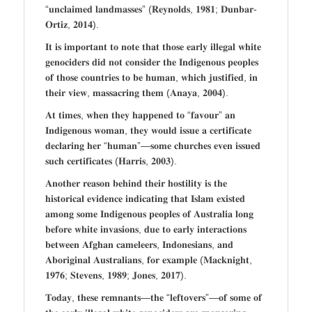
“𝐮𝐧𝐜𝐥𝐚𝐢𝐦𝐞𝐝 𝐥𝐚𝐧𝐝𝐦𝐚𝐬𝐬𝐞𝐬” (𝐑𝐞𝐲𝐧𝐨𝐥𝐝𝐬, 𝟏𝟗𝟖𝟏; 𝐃𝐮𝐧𝐛𝐚𝐫-
𝐎𝐫𝐭𝐢𝐳, 𝟐𝟎𝟏𝟒).
𝐈𝐭 𝐢𝐬 𝐢𝐦𝐩𝐨𝐫𝐭𝐚𝐧𝐭 𝐭𝐨 𝐧𝐨𝐭𝐞 𝐭𝐡𝐚𝐭 𝐭𝐡𝐨𝐬𝐞 𝐞𝐚𝐫𝐥𝐲 𝐢𝐥𝐥𝐞𝐠𝐚𝐥 𝐰𝐡𝐢𝐭𝐞
𝐠𝐞𝐧𝐨𝐜𝐢𝐝𝐞𝐫𝐬 𝐝𝐢𝐝 𝐧𝐨𝐭 𝐜𝐨𝐧𝐬𝐢𝐝𝐞𝐫 𝐭𝐡𝐞 𝐈𝐧𝐝𝐢𝐠𝐞𝐧𝐨𝐮𝐬 𝐩𝐞𝐨𝐩𝐥𝐞𝐬
𝐨𝐟 𝐭𝐡𝐨𝐬𝐞 𝐜𝐨𝐮𝐧𝐭𝐫𝐢𝐞𝐬 𝐭𝐨 𝐛𝐞 𝐡𝐮𝐦𝐚𝐧, 𝐰𝐡𝐢𝐜𝐡 𝐣𝐮𝐬𝐭𝐢𝐟𝐢𝐞𝐝, 𝐢𝐧
𝐭𝐡𝐞𝐢𝐫 𝐯𝐢𝐞𝐰, 𝐦𝐚𝐬𝐬𝐚𝐜𝐫𝐢𝐧𝐠 𝐭𝐡𝐞𝐦 (𝐀𝐧𝐚𝐲𝐚, 𝟐𝟎𝟎𝟒).
𝐀𝐭 𝐭𝐢𝐦𝐞𝐬, 𝐰𝐡𝐞𝐧 𝐭𝐡𝐞𝐲 𝐡𝐚𝐩𝐩𝐞𝐧𝐞𝐝 𝐭𝐨 “𝐟𝐚𝐯𝐨𝐮𝐫” 𝐚𝐧
𝐈𝐧𝐝𝐢𝐠𝐞𝐧𝐨𝐮𝐬 𝐰𝐨𝐦𝐚𝐧, 𝐭𝐡𝐞𝐲 𝐰𝐨𝐮𝐥𝐝 𝐢𝐬𝐬𝐮𝐞 𝐚 𝐜𝐞𝐫𝐭𝐢𝐟𝐢𝐜𝐚𝐭𝐞
𝐝𝐞𝐜𝐥𝐚𝐫𝐢𝐧𝐠 𝐡𝐞𝐫 “𝐡𝐮𝐦𝐚𝐧”—𝐬𝐨𝐦𝐞 𝐜𝐡𝐮𝐫𝐜𝐡𝐞𝐬 𝐞𝐯𝐞𝐧 𝐢𝐬𝐬𝐮𝐞𝐝
𝐬𝐮𝐜𝐡 𝐜𝐞𝐫𝐭𝐢𝐟𝐢𝐜𝐚𝐭𝐞𝐬 (𝐇𝐚𝐫𝐫𝐢𝐬, 𝟐𝟎𝟎𝟑).
𝐀𝐧𝐨𝐭𝐡𝐞𝐫 𝐫𝐞𝐚𝐬𝐨𝐧 𝐛𝐞𝐡𝐢𝐧𝐝 𝐭𝐡𝐞𝐢𝐫 𝐡𝐨𝐬𝐭𝐢𝐥𝐢𝐭𝐲 𝐢𝐬 𝐭𝐡𝐞
𝐡𝐢𝐬𝐭𝐨𝐫𝐢𝐜𝐚𝐥 𝐞𝐯𝐢𝐝𝐞𝐧𝐜𝐞 𝐢𝐧𝐝𝐢𝐜𝐚𝐭𝐢𝐧𝐠 𝐭𝐡𝐚𝐭 𝐈𝐬𝐥𝐚𝐦 𝐞𝐱𝐢𝐬𝐭𝐞𝐝
𝐚𝐦𝐨𝐧𝐠 𝐬𝐨𝐦𝐞 𝐈𝐧𝐝𝐢𝐠𝐞𝐧𝐨𝐮𝐬 𝐩𝐞𝐨𝐩𝐥𝐞𝐬 𝐨𝐟 𝐀𝐮𝐬𝐭𝐫𝐚𝐥𝐢𝐚 𝐥𝐨𝐧𝐠
𝐛𝐞𝐟𝐨𝐫𝐞 𝐰𝐡𝐢𝐭𝐞 𝐢𝐧𝐯𝐚𝐬𝐢𝐨𝐧𝐬, 𝐝𝐮𝐞 𝐭𝐨 𝐞𝐚𝐫𝐥𝐲 𝐢𝐧𝐭𝐞𝐫𝐚𝐜𝐭𝐢𝐨𝐧𝐬
𝐛𝐞𝐭𝐰𝐞𝐞𝐧 𝐀𝐟𝐠𝐡𝐚𝐧 𝐜𝐚𝐦𝐞𝐥𝐞𝐞𝐫𝐬, 𝐈𝐧𝐝𝐨𝐧𝐞𝐬𝐢𝐚𝐧𝐬, 𝐚𝐧𝐝
𝐀𝐛𝐨𝐫𝐢𝐠𝐢𝐧𝐚𝐥 𝐀𝐮𝐬𝐭𝐫𝐚𝐥𝐢𝐚𝐧𝐬, 𝐟𝐨𝐫 𝐞𝐱𝐚𝐦𝐩𝐥𝐞 (𝐌𝐚𝐜𝐤𝐧𝐢𝐠𝐡𝐭,
𝟏𝟗𝟕𝟔; 𝐒𝐭𝐞𝐯𝐞𝐧𝐬, 𝟏𝟗𝟖𝟗; 𝐉𝐨𝐧𝐞𝐬, 𝟐𝟎𝟏𝟕).
𝐓𝐨𝐝𝐚𝐲, 𝐭𝐡𝐞𝐬𝐞 𝐫𝐞𝐦𝐧𝐚𝐧𝐭𝐬—𝐭𝐡𝐞 “𝐥𝐞𝐟𝐭𝐨𝐯𝐞𝐫𝐬”—𝐨𝐟 𝐬𝐨𝐦𝐞 𝐨𝐟