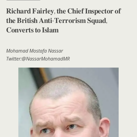
𝐑𝐢𝐜𝐡𝐚𝐫𝐝 𝐅𝐚𝐢𝐫𝐥𝐞𝐲, 𝐭𝐡𝐞 𝐂𝐡𝐢𝐞𝐟 𝐈𝐧𝐬𝐩𝐞𝐜𝐭𝐨𝐫 𝐨𝐟
𝐭𝐡𝐞 𝐁𝐫𝐢𝐭𝐢𝐬𝐡 𝐀𝐧𝐭𝐢-𝐓𝐞𝐫𝐫𝐨𝐫𝐢𝐬𝐦 𝐒𝐪𝐮𝐚𝐝,
𝐂𝐨𝐧𝐯𝐞𝐫𝐭𝐬 𝐭𝐨 𝐈𝐬𝐥𝐚𝐦
Mohamad Mostafa Nassar
Twitter:@NassarMohamadMR