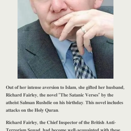
𝐎𝐮𝐭 𝐨𝐟 𝐡𝐞𝐫 𝐢𝐧𝐭𝐞𝐧𝐬𝐞 𝐚𝐯𝐞𝐫𝐬𝐢𝐨𝐧 𝐭𝐨 𝐈𝐬𝐥𝐚𝐦, 𝐬𝐡𝐞 𝐠𝐢𝐟𝐭𝐞𝐝 𝐡𝐞𝐫 𝐡𝐮𝐬𝐛𝐚𝐧𝐝,
𝐑𝐢𝐜𝐡𝐚𝐫𝐝 𝐅𝐚𝐢𝐫𝐥𝐞𝐲, 𝐭𝐡𝐞 𝐧𝐨𝐯𝐞𝐥 “𝐓𝐡𝐞 𝐒𝐚𝐭𝐚𝐧𝐢𝐜 𝐕𝐞𝐫𝐬𝐞𝐬” 𝐛𝐲 𝐭𝐡𝐞
𝐚𝐭𝐡𝐞𝐢𝐬𝐭 𝐒𝐚𝐥𝐦𝐚𝐧 𝐑𝐮𝐬𝐡𝐝𝐢𝐞 𝐨𝐧 𝐡𝐢𝐬 𝐛𝐢𝐫𝐭𝐡𝐝𝐚𝐲. 𝐓𝐡𝐢𝐬 𝐧𝐨𝐯𝐞𝐥 𝐢𝐧𝐜𝐥𝐮𝐝𝐞𝐬
𝐚𝐭𝐭𝐚𝐜𝐤𝐬 𝐨𝐧 𝐭𝐡𝐞 𝐇𝐨𝐥𝐲 𝐐𝐮𝐫𝐚𝐧.
𝐑𝐢𝐜𝐡𝐚𝐫𝐝 𝐅𝐚𝐢𝐫𝐥𝐞𝐲, 𝐭𝐡𝐞 𝐂𝐡𝐢𝐞𝐟 𝐈𝐧𝐬𝐩𝐞𝐜𝐭𝐨𝐫 𝐨𝐟 𝐭𝐡𝐞 𝐁𝐫𝐢𝐭𝐢𝐬𝐡 𝐀𝐧𝐭𝐢-
𝐓𝐞𝐫𝐫𝐨𝐫𝐢𝐬𝐦 𝐒𝐪𝐮𝐚𝐝, 𝐡𝐚𝐝 𝐛𝐞𝐜𝐨𝐦𝐞 𝐰𝐞𝐥𝐥-𝐚𝐜𝐪𝐮𝐚𝐢𝐧𝐭𝐞𝐝 𝐰𝐢𝐭𝐡 𝐭𝐡𝐞𝐬𝐞