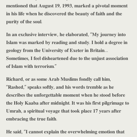
𝐦𝐞𝐧𝐭𝐢𝐨𝐧𝐞𝐝 𝐭𝐡𝐚𝐭 𝐀𝐮𝐠𝐮𝐬𝐭 𝟏𝟗, 𝟏𝟗𝟗𝟑, 𝐦𝐚𝐫𝐤𝐞𝐝 𝐚 𝐩𝐢𝐯𝐨𝐭𝐚𝐥 𝐦𝐨𝐦𝐞𝐧𝐭
𝐢𝐧 𝐡𝐢𝐬 𝐥𝐢𝐟𝐞 𝐰𝐡𝐞𝐧 𝐡𝐞 𝐝𝐢𝐬𝐜𝐨𝐯𝐞𝐫𝐞𝐝 𝐭𝐡𝐞 𝐛𝐞𝐚𝐮𝐭𝐲 𝐨𝐟 𝐟𝐚𝐢𝐭𝐡 𝐚𝐧𝐝 𝐭𝐡𝐞
𝐩𝐮𝐫𝐢𝐭𝐲 𝐨𝐟 𝐭𝐡𝐞 𝐬𝐨𝐮𝐥.
𝐈𝐧 𝐚𝐧 𝐞𝐱𝐜𝐥𝐮𝐬𝐢𝐯𝐞 𝐢𝐧𝐭𝐞𝐫𝐯𝐢𝐞𝐰, 𝐡𝐞 𝐞𝐥𝐚𝐛𝐨𝐫𝐚𝐭𝐞𝐝, “𝐌𝐲 𝐣𝐨𝐮𝐫𝐧𝐞𝐲 𝐢𝐧𝐭𝐨
𝐈𝐬𝐥𝐚𝐦 𝐰𝐚𝐬 𝐦𝐚𝐫𝐤𝐞𝐝 𝐛𝐲 𝐫𝐞𝐚𝐝𝐢𝐧𝐠 𝐚𝐧𝐝 𝐬𝐭𝐮𝐝𝐲. 𝐈 𝐡𝐨𝐥𝐝 𝐚 𝐝𝐞𝐠𝐫𝐞𝐞 𝐢𝐧
𝐠𝐞𝐨𝐥𝐨𝐠𝐲 𝐟𝐫𝐨𝐦 𝐭𝐡𝐞 𝐔𝐧𝐢𝐯𝐞𝐫𝐬𝐢𝐭𝐲 𝐨𝐟 𝐄𝐱𝐞𝐭𝐞𝐫 𝐢𝐧 𝐁𝐫𝐢𝐭𝐚𝐢𝐧…
𝐒𝐨𝐦𝐞𝐭𝐢𝐦𝐞𝐬, 𝐈 𝐟𝐞𝐞𝐥 𝐝𝐢𝐬𝐡𝐞𝐚𝐫𝐭𝐞𝐧𝐞𝐝 𝐝𝐮𝐞 𝐭𝐨 𝐭𝐡𝐞 𝐮𝐧𝐣𝐮𝐬𝐭 𝐚𝐬𝐬𝐨𝐜𝐢𝐚𝐭𝐢𝐨𝐧
𝐨𝐟 𝐈𝐬𝐥𝐚𝐦 𝐰𝐢𝐭𝐡 𝐭𝐞𝐫𝐫𝐨𝐫𝐢𝐬𝐦.”
𝐑𝐢𝐜𝐡𝐚𝐫𝐝, 𝐨𝐫 𝐚𝐬 𝐬𝐨𝐦𝐞 𝐀𝐫𝐚𝐛 𝐌𝐮𝐬𝐥𝐢𝐦𝐬 𝐟𝐨𝐧𝐝𝐥𝐲 𝐜𝐚𝐥𝐥 𝐡𝐢𝐦,
“𝐑𝐚𝐬𝐡𝐞𝐝,” 𝐬𝐩𝐞𝐚𝐤𝐬 𝐬𝐨𝐟𝐭𝐥𝐲, 𝐚𝐧𝐝 𝐡𝐢𝐬 𝐰𝐨𝐫𝐝𝐬 𝐭𝐫𝐞𝐦𝐛𝐥𝐞 𝐚𝐬 𝐡𝐞
𝐝𝐞𝐬𝐜𝐫𝐢𝐛𝐞𝐬 𝐭𝐡𝐞 𝐮𝐧𝐟𝐨𝐫𝐠𝐞𝐭𝐭𝐚𝐛𝐥𝐞 𝐦𝐨𝐦𝐞𝐧𝐭 𝐰𝐡𝐞𝐧 𝐡𝐞 𝐬𝐭𝐨𝐨𝐝 𝐛𝐞𝐟𝐨𝐫𝐞
𝐭𝐡𝐞 𝐇𝐨𝐥𝐲 𝐊𝐚𝐚𝐛𝐚 𝐚𝐟𝐭𝐞𝐫 𝐦𝐢𝐝𝐧𝐢𝐠𝐡𝐭. 𝐈𝐭 𝐰𝐚𝐬 𝐡𝐢𝐬 𝐟𝐢𝐫𝐬𝐭 𝐩𝐢𝐥𝐠𝐫𝐢𝐦𝐚𝐠𝐞 𝐭𝐨
𝐔𝐦𝐫𝐚𝐡, 𝐚 𝐬𝐩𝐢𝐫𝐢𝐭𝐮𝐚𝐥 𝐯𝐨𝐲𝐚𝐠𝐞 𝐭𝐡𝐚𝐭 𝐭𝐨𝐨𝐤 𝐩𝐥𝐚𝐜𝐞 𝟏𝟕 𝐲𝐞𝐚𝐫𝐬 𝐚𝐟𝐭𝐞𝐫
𝐞𝐦𝐛𝐫𝐚𝐜𝐢𝐧𝐠 𝐭𝐡𝐞 𝐭𝐫𝐮𝐞 𝐟𝐚𝐢𝐭𝐡.
𝐇𝐞 𝐬𝐚𝐢𝐝, “𝐈 𝐜𝐚𝐧𝐧𝐨𝐭 𝐞𝐱𝐩𝐥𝐚𝐢𝐧 𝐭𝐡𝐞 𝐨𝐯𝐞𝐫𝐰𝐡𝐞𝐥𝐦𝐢𝐧𝐠 𝐞𝐦𝐨𝐭𝐢𝐨𝐧 𝐭𝐡𝐚𝐭