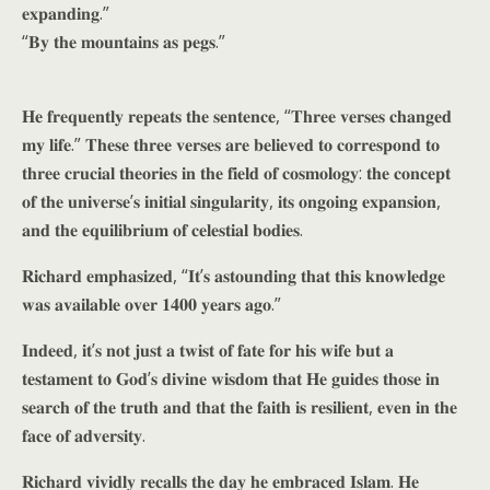
𝐞𝐱𝐩𝐚𝐧𝐝𝐢𝐧𝐠.”
“𝐁𝐲 𝐭𝐡𝐞 𝐦𝐨𝐮𝐧𝐭𝐚𝐢𝐧𝐬 𝐚𝐬 𝐩𝐞𝐠𝐬.”
𝐇𝐞 𝐟𝐫𝐞𝐪𝐮𝐞𝐧𝐭𝐥𝐲 𝐫𝐞𝐩𝐞𝐚𝐭𝐬 𝐭𝐡𝐞 𝐬𝐞𝐧𝐭𝐞𝐧𝐜𝐞, “𝐓𝐡𝐫𝐞𝐞 𝐯𝐞𝐫𝐬𝐞𝐬 𝐜𝐡𝐚𝐧𝐠𝐞𝐝
𝐦𝐲 𝐥𝐢𝐟𝐞.” 𝐓𝐡𝐞𝐬𝐞 𝐭𝐡𝐫𝐞𝐞 𝐯𝐞𝐫𝐬𝐞𝐬 𝐚𝐫𝐞 𝐛𝐞𝐥𝐢𝐞𝐯𝐞𝐝 𝐭𝐨 𝐜𝐨𝐫𝐫𝐞𝐬𝐩𝐨𝐧𝐝 𝐭𝐨
𝐭𝐡𝐫𝐞𝐞 𝐜𝐫𝐮𝐜𝐢𝐚𝐥 𝐭𝐡𝐞𝐨𝐫𝐢𝐞𝐬 𝐢𝐧 𝐭𝐡𝐞 𝐟𝐢𝐞𝐥𝐝 𝐨𝐟 𝐜𝐨𝐬𝐦𝐨𝐥𝐨𝐠𝐲: 𝐭𝐡𝐞 𝐜𝐨𝐧𝐜𝐞𝐩𝐭
𝐨𝐟 𝐭𝐡𝐞 𝐮𝐧𝐢𝐯𝐞𝐫𝐬𝐞’𝐬 𝐢𝐧𝐢𝐭𝐢𝐚𝐥 𝐬𝐢𝐧𝐠𝐮𝐥𝐚𝐫𝐢𝐭𝐲, 𝐢𝐭𝐬 𝐨𝐧𝐠𝐨𝐢𝐧𝐠 𝐞𝐱𝐩𝐚𝐧𝐬𝐢𝐨𝐧,
𝐚𝐧𝐝 𝐭𝐡𝐞 𝐞𝐪𝐮𝐢𝐥𝐢𝐛𝐫𝐢𝐮𝐦 𝐨𝐟 𝐜𝐞𝐥𝐞𝐬𝐭𝐢𝐚𝐥 𝐛𝐨𝐝𝐢𝐞𝐬.
𝐑𝐢𝐜𝐡𝐚𝐫𝐝 𝐞𝐦𝐩𝐡𝐚𝐬𝐢𝐳𝐞𝐝, “𝐈𝐭’𝐬 𝐚𝐬𝐭𝐨𝐮𝐧𝐝𝐢𝐧𝐠 𝐭𝐡𝐚𝐭 𝐭𝐡𝐢𝐬 𝐤𝐧𝐨𝐰𝐥𝐞𝐝𝐠𝐞
𝐰𝐚𝐬 𝐚𝐯𝐚𝐢𝐥𝐚𝐛𝐥𝐞 𝐨𝐯𝐞𝐫 𝟏𝟒𝟎𝟎 𝐲𝐞𝐚𝐫𝐬 𝐚𝐠𝐨.”
𝐈𝐧𝐝𝐞𝐞𝐝, 𝐢𝐭’𝐬 𝐧𝐨𝐭 𝐣𝐮𝐬𝐭 𝐚 𝐭𝐰𝐢𝐬𝐭 𝐨𝐟 𝐟𝐚𝐭𝐞 𝐟𝐨𝐫 𝐡𝐢𝐬 𝐰𝐢𝐟𝐞 𝐛𝐮𝐭 𝐚
𝐭𝐞𝐬𝐭𝐚𝐦𝐞𝐧𝐭 𝐭𝐨 𝐆𝐨𝐝’𝐬 𝐝𝐢𝐯𝐢𝐧𝐞 𝐰𝐢𝐬𝐝𝐨𝐦 𝐭𝐡𝐚𝐭 𝐇𝐞 𝐠𝐮𝐢𝐝𝐞𝐬 𝐭𝐡𝐨𝐬𝐞 𝐢𝐧
𝐬𝐞𝐚𝐫𝐜𝐡 𝐨𝐟 𝐭𝐡𝐞 𝐭𝐫𝐮𝐭𝐡 𝐚𝐧𝐝 𝐭𝐡𝐚𝐭 𝐭𝐡𝐞 𝐟𝐚𝐢𝐭𝐡 𝐢𝐬 𝐫𝐞𝐬𝐢𝐥𝐢𝐞𝐧𝐭, 𝐞𝐯𝐞𝐧 𝐢𝐧 𝐭𝐡𝐞
𝐟𝐚𝐜𝐞 𝐨𝐟 𝐚𝐝𝐯𝐞𝐫𝐬𝐢𝐭𝐲.
𝐑𝐢𝐜𝐡𝐚𝐫𝐝 𝐯𝐢𝐯𝐢𝐝𝐥𝐲 𝐫𝐞𝐜𝐚𝐥𝐥𝐬 𝐭𝐡𝐞 𝐝𝐚𝐲 𝐡𝐞 𝐞𝐦𝐛𝐫𝐚𝐜𝐞𝐝 𝐈𝐬𝐥𝐚𝐦. 𝐇𝐞