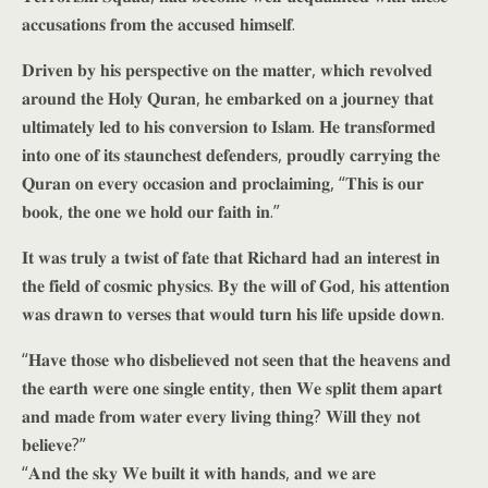
𝐚𝐜𝐜𝐮𝐬𝐚𝐭𝐢𝐨𝐧𝐬 𝐟𝐫𝐨𝐦 𝐭𝐡𝐞 𝐚𝐜𝐜𝐮𝐬𝐞𝐝 𝐡𝐢𝐦𝐬𝐞𝐥𝐟.
𝐃𝐫𝐢𝐯𝐞𝐧 𝐛𝐲 𝐡𝐢𝐬 𝐩𝐞𝐫𝐬𝐩𝐞𝐜𝐭𝐢𝐯𝐞 𝐨𝐧 𝐭𝐡𝐞 𝐦𝐚𝐭𝐭𝐞𝐫, 𝐰𝐡𝐢𝐜𝐡 𝐫𝐞𝐯𝐨𝐥𝐯𝐞𝐝
𝐚𝐫𝐨𝐮𝐧𝐝 𝐭𝐡𝐞 𝐇𝐨𝐥𝐲 𝐐𝐮𝐫𝐚𝐧, 𝐡𝐞 𝐞𝐦𝐛𝐚𝐫𝐤𝐞𝐝 𝐨𝐧 𝐚 𝐣𝐨𝐮𝐫𝐧𝐞𝐲 𝐭𝐡𝐚𝐭
𝐮𝐥𝐭𝐢𝐦𝐚𝐭𝐞𝐥𝐲 𝐥𝐞𝐝 𝐭𝐨 𝐡𝐢𝐬 𝐜𝐨𝐧𝐯𝐞𝐫𝐬𝐢𝐨𝐧 𝐭𝐨 𝐈𝐬𝐥𝐚𝐦. 𝐇𝐞 𝐭𝐫𝐚𝐧𝐬𝐟𝐨𝐫𝐦𝐞𝐝
𝐢𝐧𝐭𝐨 𝐨𝐧𝐞 𝐨𝐟 𝐢𝐭𝐬 𝐬𝐭𝐚𝐮𝐧𝐜𝐡𝐞𝐬𝐭 𝐝𝐞𝐟𝐞𝐧𝐝𝐞𝐫𝐬, 𝐩𝐫𝐨𝐮𝐝𝐥𝐲 𝐜𝐚𝐫𝐫𝐲𝐢𝐧𝐠 𝐭𝐡𝐞
𝐐𝐮𝐫𝐚𝐧 𝐨𝐧 𝐞𝐯𝐞𝐫𝐲 𝐨𝐜𝐜𝐚𝐬𝐢𝐨𝐧 𝐚𝐧𝐝 𝐩𝐫𝐨𝐜𝐥𝐚𝐢𝐦𝐢𝐧𝐠, “𝐓𝐡𝐢𝐬 𝐢𝐬 𝐨𝐮𝐫
𝐛𝐨𝐨𝐤, 𝐭𝐡𝐞 𝐨𝐧𝐞 𝐰𝐞 𝐡𝐨𝐥𝐝 𝐨𝐮𝐫 𝐟𝐚𝐢𝐭𝐡 𝐢𝐧.”
𝐈𝐭 𝐰𝐚𝐬 𝐭𝐫𝐮𝐥𝐲 𝐚 𝐭𝐰𝐢𝐬𝐭 𝐨𝐟 𝐟𝐚𝐭𝐞 𝐭𝐡𝐚𝐭 𝐑𝐢𝐜𝐡𝐚𝐫𝐝 𝐡𝐚𝐝 𝐚𝐧 𝐢𝐧𝐭𝐞𝐫𝐞𝐬𝐭 𝐢𝐧
𝐭𝐡𝐞 𝐟𝐢𝐞𝐥𝐝 𝐨𝐟 𝐜𝐨𝐬𝐦𝐢𝐜 𝐩𝐡𝐲𝐬𝐢𝐜𝐬. 𝐁𝐲 𝐭𝐡𝐞 𝐰𝐢𝐥𝐥 𝐨𝐟 𝐆𝐨𝐝, 𝐡𝐢𝐬 𝐚𝐭𝐭𝐞𝐧𝐭𝐢𝐨𝐧
𝐰𝐚𝐬 𝐝𝐫𝐚𝐰𝐧 𝐭𝐨 𝐯𝐞𝐫𝐬𝐞𝐬 𝐭𝐡𝐚𝐭 𝐰𝐨𝐮𝐥𝐝 𝐭𝐮𝐫𝐧 𝐡𝐢𝐬 𝐥𝐢𝐟𝐞 𝐮𝐩𝐬𝐢𝐝𝐞 𝐝𝐨𝐰𝐧.
“𝐇𝐚𝐯𝐞 𝐭𝐡𝐨𝐬𝐞 𝐰𝐡𝐨 𝐝𝐢𝐬𝐛𝐞𝐥𝐢𝐞𝐯𝐞𝐝 𝐧𝐨𝐭 𝐬𝐞𝐞𝐧 𝐭𝐡𝐚𝐭 𝐭𝐡𝐞 𝐡𝐞𝐚𝐯𝐞𝐧𝐬 𝐚𝐧𝐝
𝐭𝐡𝐞 𝐞𝐚𝐫𝐭𝐡 𝐰𝐞𝐫𝐞 𝐨𝐧𝐞 𝐬𝐢𝐧𝐠𝐥𝐞 𝐞𝐧𝐭𝐢𝐭𝐲, 𝐭𝐡𝐞𝐧 𝐖𝐞 𝐬𝐩𝐥𝐢𝐭 𝐭𝐡𝐞𝐦 𝐚𝐩𝐚𝐫𝐭
𝐚𝐧𝐝 𝐦𝐚𝐝𝐞 𝐟𝐫𝐨𝐦 𝐰𝐚𝐭𝐞𝐫 𝐞𝐯𝐞𝐫𝐲 𝐥𝐢𝐯𝐢𝐧𝐠 𝐭𝐡𝐢𝐧𝐠? 𝐖𝐢𝐥𝐥 𝐭𝐡𝐞𝐲 𝐧𝐨𝐭
𝐛𝐞𝐥𝐢𝐞𝐯𝐞?”
“𝐀𝐧𝐝 𝐭𝐡𝐞 𝐬𝐤𝐲 𝐖𝐞 𝐛𝐮𝐢𝐥𝐭 𝐢𝐭 𝐰𝐢𝐭𝐡 𝐡𝐚𝐧𝐝𝐬, 𝐚𝐧𝐝 𝐰𝐞 𝐚𝐫𝐞