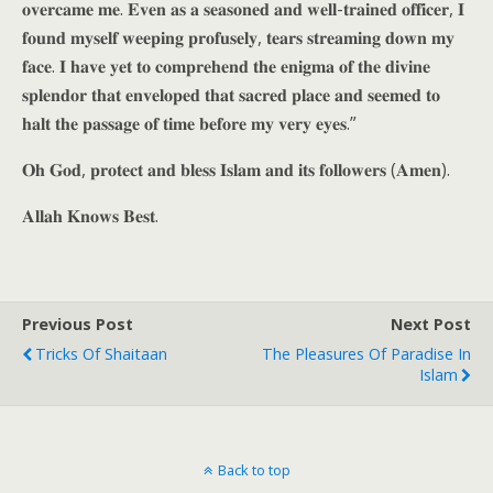
𝐨𝐯𝐞𝐫𝐜𝐚𝐦𝐞 𝐦𝐞. 𝐄𝐯𝐞𝐧 𝐚𝐬 𝐚 𝐬𝐞𝐚𝐬𝐨𝐧𝐞𝐝 𝐚𝐧𝐝 𝐰𝐞𝐥𝐥-𝐭𝐫𝐚𝐢𝐧𝐞𝐝 𝐨𝐟𝐟𝐢𝐜𝐞𝐫, 𝐈
𝐟𝐨𝐮𝐧𝐝 𝐦𝐲𝐬𝐞𝐥𝐟 𝐰𝐞𝐞𝐩𝐢𝐧𝐠 𝐩𝐫𝐨𝐟𝐮𝐬𝐞𝐥𝐲, 𝐭𝐞𝐚𝐫𝐬 𝐬𝐭𝐫𝐞𝐚𝐦𝐢𝐧𝐠 𝐝𝐨𝐰𝐧 𝐦𝐲
𝐟𝐚𝐜𝐞. 𝐈 𝐡𝐚𝐯𝐞 𝐲𝐞𝐭 𝐭𝐨 𝐜𝐨𝐦𝐩𝐫𝐞𝐡𝐞𝐧𝐝 𝐭𝐡𝐞 𝐞𝐧𝐢𝐠𝐦𝐚 𝐨𝐟 𝐭𝐡𝐞 𝐝𝐢𝐯𝐢𝐧𝐞
𝐬𝐩𝐥𝐞𝐧𝐝𝐨𝐫 𝐭𝐡𝐚𝐭 𝐞𝐧𝐯𝐞𝐥𝐨𝐩𝐞𝐝 𝐭𝐡𝐚𝐭 𝐬𝐚𝐜𝐫𝐞𝐝 𝐩𝐥𝐚𝐜𝐞 𝐚𝐧𝐝 𝐬𝐞𝐞𝐦𝐞𝐝 𝐭𝐨
𝐡𝐚𝐥𝐭 𝐭𝐡𝐞 𝐩𝐚𝐬𝐬𝐚𝐠𝐞 𝐨𝐟 𝐭𝐢𝐦𝐞 𝐛𝐞𝐟𝐨𝐫𝐞 𝐦𝐲 𝐯𝐞𝐫𝐲 𝐞𝐲𝐞𝐬.”
𝐎𝐡 𝐆𝐨𝐝, 𝐩𝐫𝐨𝐭𝐞𝐜𝐭 𝐚𝐧𝐝 𝐛𝐥𝐞𝐬𝐬 𝐈𝐬𝐥𝐚𝐦 𝐚𝐧𝐝 𝐢𝐭𝐬 𝐟𝐨𝐥𝐥𝐨𝐰𝐞𝐫𝐬 (𝐀𝐦𝐞𝐧).
𝐀𝐥𝐥𝐚𝐡 𝐊𝐧𝐨𝐰𝐬 𝐁𝐞𝐬𝐭.
Previous Post
Next Post
Tricks Of Shaitaan
The Pleasures Of Paradise In
Islam
Back to top