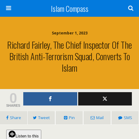
Islam Compass
September 1, 2023
Richard Fairley, The Chief Inspector Of The
British Anti-Terrorism Squad, Converts To
Islam
0
SHARES
Share
Tweet
Pin
Mail
SMS
Listen to this