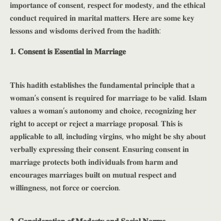
𝐢𝐦𝐩𝐨𝐫𝐭𝐚𝐧𝐜𝐞 𝐨𝐟 𝐜𝐨𝐧𝐬𝐞𝐧𝐭, 𝐫𝐞𝐬𝐩𝐞𝐜𝐭 𝐟𝐨𝐫 𝐦𝐨𝐝𝐞𝐬𝐭𝐲, 𝐚𝐧𝐝 𝐭𝐡𝐞 𝐞𝐭𝐡𝐢𝐜𝐚𝐥
𝐜𝐨𝐧𝐝𝐮𝐜𝐭 𝐫𝐞𝐪𝐮𝐢𝐫𝐞𝐝 𝐢𝐧 𝐦𝐚𝐫𝐢𝐭𝐚𝐥 𝐦𝐚𝐭𝐭𝐞𝐫𝐬. 𝐇𝐞𝐫𝐞 𝐚𝐫𝐞 𝐬𝐨𝐦𝐞 𝐤𝐞𝐲
𝐥𝐞𝐬𝐬𝐨𝐧𝐬 𝐚𝐧𝐝 𝐰𝐢𝐬𝐝𝐨𝐦𝐬 𝐝𝐞𝐫𝐢𝐯𝐞𝐝 𝐟𝐫𝐨𝐦 𝐭𝐡𝐞 𝐡𝐚𝐝𝐢𝐭𝐡:
𝟏. 𝐂𝐨𝐧𝐬𝐞𝐧𝐭 𝐢𝐬 𝐄𝐬𝐬𝐞𝐧𝐭𝐢𝐚𝐥 𝐢𝐧 𝐌𝐚𝐫𝐫𝐢𝐚𝐠𝐞
𝐓𝐡𝐢𝐬 𝐡𝐚𝐝𝐢𝐭𝐡 𝐞𝐬𝐭𝐚𝐛𝐥𝐢𝐬𝐡𝐞𝐬 𝐭𝐡𝐞 𝐟𝐮𝐧𝐝𝐚𝐦𝐞𝐧𝐭𝐚𝐥 𝐩𝐫𝐢𝐧𝐜𝐢𝐩𝐥𝐞 𝐭𝐡𝐚𝐭 𝐚
𝐰𝐨𝐦𝐚𝐧’𝐬 𝐜𝐨𝐧𝐬𝐞𝐧𝐭 𝐢𝐬 𝐫𝐞𝐪𝐮𝐢𝐫𝐞𝐝 𝐟𝐨𝐫 𝐦𝐚𝐫𝐫𝐢𝐚𝐠𝐞 𝐭𝐨 𝐛𝐞 𝐯𝐚𝐥𝐢𝐝. 𝐈𝐬𝐥𝐚𝐦
𝐯𝐚𝐥𝐮𝐞𝐬 𝐚 𝐰𝐨𝐦𝐚𝐧’𝐬 𝐚𝐮𝐭𝐨𝐧𝐨𝐦𝐲 𝐚𝐧𝐝 𝐜𝐡𝐨𝐢𝐜𝐞, 𝐫𝐞𝐜𝐨𝐠𝐧𝐢𝐳𝐢𝐧𝐠 𝐡𝐞𝐫
𝐫𝐢𝐠𝐡𝐭 𝐭𝐨 𝐚𝐜𝐜𝐞𝐩𝐭 𝐨𝐫 𝐫𝐞𝐣𝐞𝐜𝐭 𝐚 𝐦𝐚𝐫𝐫𝐢𝐚𝐠𝐞 𝐩𝐫𝐨𝐩𝐨𝐬𝐚𝐥. 𝐓𝐡𝐢𝐬 𝐢𝐬
𝐚𝐩𝐩𝐥𝐢𝐜𝐚𝐛𝐥𝐞 𝐭𝐨 𝐚𝐥𝐥, 𝐢𝐧𝐜𝐥𝐮𝐝𝐢𝐧𝐠 𝐯𝐢𝐫𝐠𝐢𝐧𝐬, 𝐰𝐡𝐨 𝐦𝐢𝐠𝐡𝐭 𝐛𝐞 𝐬𝐡𝐲 𝐚𝐛𝐨𝐮𝐭
𝐯𝐞𝐫𝐛𝐚𝐥𝐥𝐲 𝐞𝐱𝐩𝐫𝐞𝐬𝐬𝐢𝐧𝐠 𝐭𝐡𝐞𝐢𝐫 𝐜𝐨𝐧𝐬𝐞𝐧𝐭. 𝐄𝐧𝐬𝐮𝐫𝐢𝐧𝐠 𝐜𝐨𝐧𝐬𝐞𝐧𝐭 𝐢𝐧
𝐦𝐚𝐫𝐫𝐢𝐚𝐠𝐞 𝐩𝐫𝐨𝐭𝐞𝐜𝐭𝐬 𝐛𝐨𝐭𝐡 𝐢𝐧𝐝𝐢𝐯𝐢𝐝𝐮𝐚𝐥𝐬 𝐟𝐫𝐨𝐦 𝐡𝐚𝐫𝐦 𝐚𝐧𝐝
𝐞𝐧𝐜𝐨𝐮𝐫𝐚𝐠𝐞𝐬 𝐦𝐚𝐫𝐫𝐢𝐚𝐠𝐞𝐬 𝐛𝐮𝐢𝐥𝐭 𝐨𝐧 𝐦𝐮𝐭𝐮𝐚𝐥 𝐫𝐞𝐬𝐩𝐞𝐜𝐭 𝐚𝐧𝐝
𝐰𝐢𝐥𝐥𝐢𝐧𝐠𝐧𝐞𝐬𝐬, 𝐧𝐨𝐭 𝐟𝐨𝐫𝐜𝐞 𝐨𝐫 𝐜𝐨𝐞𝐫𝐜𝐢𝐨𝐧.
𝟐. 𝐂𝐨𝐧𝐬𝐢𝐝𝐞𝐫𝐚𝐭𝐢𝐨𝐧 𝐨𝐟 𝐌𝐨𝐝𝐞𝐬𝐭𝐲 𝐚𝐧𝐝 𝐒𝐨𝐜𝐢𝐚𝐥 𝐍𝐨𝐫𝐦𝐬