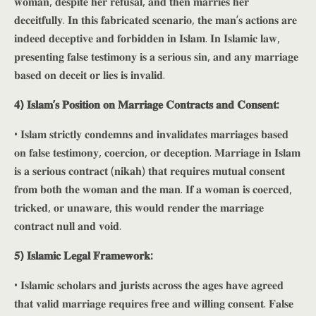
𝐰𝐨𝐦𝐚𝐧, 𝐝𝐞𝐬𝐩𝐢𝐭𝐞 𝐡𝐞𝐫 𝐫𝐞𝐟𝐮𝐬𝐚𝐥, 𝐚𝐧𝐝 𝐭𝐡𝐞𝐧 𝐦𝐚𝐫𝐫𝐢𝐞𝐬 𝐡𝐞𝐫
𝐝𝐞𝐜𝐞𝐢𝐭𝐟𝐮𝐥𝐥𝐲. 𝐈𝐧 𝐭𝐡𝐢𝐬 𝐟𝐚𝐛𝐫𝐢𝐜𝐚𝐭𝐞𝐝 𝐬𝐜𝐞𝐧𝐚𝐫𝐢𝐨, 𝐭𝐡𝐞 𝐦𝐚𝐧’𝐬 𝐚𝐜𝐭𝐢𝐨𝐧𝐬 𝐚𝐫𝐞
𝐢𝐧𝐝𝐞𝐞𝐝 𝐝𝐞𝐜𝐞𝐩𝐭𝐢𝐯𝐞 𝐚𝐧𝐝 𝐟𝐨𝐫𝐛𝐢𝐝𝐝𝐞𝐧 𝐢𝐧 𝐈𝐬𝐥𝐚𝐦. 𝐈𝐧 𝐈𝐬𝐥𝐚𝐦𝐢𝐜 𝐥𝐚𝐰,
𝐩𝐫𝐞𝐬𝐞𝐧𝐭𝐢𝐧𝐠 𝐟𝐚𝐥𝐬𝐞 𝐭𝐞𝐬𝐭𝐢𝐦𝐨𝐧𝐲 𝐢𝐬 𝐚 𝐬𝐞𝐫𝐢𝐨𝐮𝐬 𝐬𝐢𝐧, 𝐚𝐧𝐝 𝐚𝐧𝐲 𝐦𝐚𝐫𝐫𝐢𝐚𝐠𝐞
𝐛𝐚𝐬𝐞𝐝 𝐨𝐧 𝐝𝐞𝐜𝐞𝐢𝐭 𝐨𝐫 𝐥𝐢𝐞𝐬 𝐢𝐬 𝐢𝐧𝐯𝐚𝐥𝐢𝐝.
𝟒) 𝐈𝐬𝐥𝐚𝐦’𝐬 𝐏𝐨𝐬𝐢𝐭𝐢𝐨𝐧 𝐨𝐧 𝐌𝐚𝐫𝐫𝐢𝐚𝐠𝐞 𝐂𝐨𝐧𝐭𝐫𝐚𝐜𝐭𝐬 𝐚𝐧𝐝 𝐂𝐨𝐧𝐬𝐞𝐧𝐭:
• 𝐈𝐬𝐥𝐚𝐦 𝐬𝐭𝐫𝐢𝐜𝐭𝐥𝐲 𝐜𝐨𝐧𝐝𝐞𝐦𝐧𝐬 𝐚𝐧𝐝 𝐢𝐧𝐯𝐚𝐥𝐢𝐝𝐚𝐭𝐞𝐬 𝐦𝐚𝐫𝐫𝐢𝐚𝐠𝐞𝐬 𝐛𝐚𝐬𝐞𝐝
𝐨𝐧 𝐟𝐚𝐥𝐬𝐞 𝐭𝐞𝐬𝐭𝐢𝐦𝐨𝐧𝐲, 𝐜𝐨𝐞𝐫𝐜𝐢𝐨𝐧, 𝐨𝐫 𝐝𝐞𝐜𝐞𝐩𝐭𝐢𝐨𝐧. 𝐌𝐚𝐫𝐫𝐢𝐚𝐠𝐞 𝐢𝐧 𝐈𝐬𝐥𝐚𝐦
𝐢𝐬 𝐚 𝐬𝐞𝐫𝐢𝐨𝐮𝐬 𝐜𝐨𝐧𝐭𝐫𝐚𝐜𝐭 (𝐧𝐢𝐤𝐚𝐡) 𝐭𝐡𝐚𝐭 𝐫𝐞𝐪𝐮𝐢𝐫𝐞𝐬 𝐦𝐮𝐭𝐮𝐚𝐥 𝐜𝐨𝐧𝐬𝐞𝐧𝐭
𝐟𝐫𝐨𝐦 𝐛𝐨𝐭𝐡 𝐭𝐡𝐞 𝐰𝐨𝐦𝐚𝐧 𝐚𝐧𝐝 𝐭𝐡𝐞 𝐦𝐚𝐧. 𝐈𝐟 𝐚 𝐰𝐨𝐦𝐚𝐧 𝐢𝐬 𝐜𝐨𝐞𝐫𝐜𝐞𝐝,
𝐭𝐫𝐢𝐜𝐤𝐞𝐝, 𝐨𝐫 𝐮𝐧𝐚𝐰𝐚𝐫𝐞, 𝐭𝐡𝐢𝐬 𝐰𝐨𝐮𝐥𝐝 𝐫𝐞𝐧𝐝𝐞𝐫 𝐭𝐡𝐞 𝐦𝐚𝐫𝐫𝐢𝐚𝐠𝐞
𝐜𝐨𝐧𝐭𝐫𝐚𝐜𝐭 𝐧𝐮𝐥𝐥 𝐚𝐧𝐝 𝐯𝐨𝐢𝐝.
𝟓) 𝐈𝐬𝐥𝐚𝐦𝐢𝐜 𝐋𝐞𝐠𝐚𝐥 𝐅𝐫𝐚𝐦𝐞𝐰𝐨𝐫𝐤:
• 𝐈𝐬𝐥𝐚𝐦𝐢𝐜 𝐬𝐜𝐡𝐨𝐥𝐚𝐫𝐬 𝐚𝐧𝐝 𝐣𝐮𝐫𝐢𝐬𝐭𝐬 𝐚𝐜𝐫𝐨𝐬𝐬 𝐭𝐡𝐞 𝐚𝐠𝐞𝐬 𝐡𝐚𝐯𝐞 𝐚𝐠𝐫𝐞𝐞𝐝
𝐭𝐡𝐚𝐭 𝐯𝐚𝐥𝐢𝐝 𝐦𝐚𝐫𝐫𝐢𝐚𝐠𝐞 𝐫𝐞𝐪𝐮𝐢𝐫𝐞𝐬 𝐟𝐫𝐞𝐞 𝐚𝐧𝐝 𝐰𝐢𝐥𝐥𝐢𝐧𝐠 𝐜𝐨𝐧𝐬𝐞𝐧𝐭. 𝐅𝐚𝐥𝐬𝐞