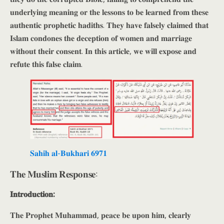
𝐮𝐧𝐝𝐞𝐫𝐥𝐲𝐢𝐧𝐠 𝐦𝐞𝐚𝐧𝐢𝐧𝐠 𝐨𝐫 𝐭𝐡𝐞 𝐥𝐞𝐬𝐬𝐨𝐧𝐬 𝐭𝐨 𝐛𝐞 𝐥𝐞𝐚𝐫𝐧𝐞𝐝 𝐟𝐫𝐨𝐦 𝐭𝐡𝐞𝐬𝐞
𝐚𝐮𝐭𝐡𝐞𝐧𝐭𝐢𝐜 𝐩𝐫𝐨𝐩𝐡𝐞𝐭𝐢𝐜 𝐡𝐚𝐝𝐢𝐭𝐡𝐬. 𝐓𝐡𝐞𝐲 𝐡𝐚𝐯𝐞 𝐟𝐚𝐥𝐬𝐞𝐥𝐲 𝐜𝐥𝐚𝐢𝐦𝐞𝐝 𝐭𝐡𝐚𝐭
𝐈𝐬𝐥𝐚𝐦 𝐜𝐨𝐧𝐝𝐨𝐧𝐞𝐬 𝐭𝐡𝐞 𝐝𝐞𝐜𝐞𝐩𝐭𝐢𝐨𝐧 𝐨𝐟 𝐰𝐨𝐦𝐞𝐧 𝐚𝐧𝐝 𝐦𝐚𝐫𝐫𝐢𝐚𝐠𝐞
𝐰𝐢𝐭𝐡𝐨𝐮𝐭 𝐭𝐡𝐞𝐢𝐫 𝐜𝐨𝐧𝐬𝐞𝐧𝐭. 𝐈𝐧 𝐭𝐡𝐢𝐬 𝐚𝐫𝐭𝐢𝐜𝐥𝐞, 𝐰𝐞 𝐰𝐢𝐥𝐥 𝐞𝐱𝐩𝐨𝐬𝐞 𝐚𝐧𝐝
𝐫𝐞𝐟𝐮𝐭𝐞 𝐭𝐡𝐢𝐬 𝐟𝐚𝐥𝐬𝐞 𝐜𝐥𝐚𝐢𝐦.
𝐒𝐚𝐡𝐢𝐡 𝐚𝐥-𝐁𝐮𝐤𝐡𝐚𝐫𝐢 𝟔𝟗𝟕𝟏
𝐓𝐡𝐞 𝐌𝐮𝐬𝐥𝐢𝐦 𝐑𝐞𝐬𝐩𝐨𝐧𝐬𝐞:
𝐈𝐧𝐭𝐫𝐨𝐝𝐮𝐜𝐭𝐢𝐨𝐧:
𝐓𝐡𝐞 𝐏𝐫𝐨𝐩𝐡𝐞𝐭 𝐌𝐮𝐡𝐚𝐦𝐦𝐚𝐝, 𝐩𝐞𝐚𝐜𝐞 𝐛𝐞 𝐮𝐩𝐨𝐧 𝐡𝐢𝐦, 𝐜𝐥𝐞𝐚𝐫𝐥𝐲