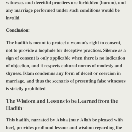
𝐰𝐢𝐭𝐧𝐞𝐬𝐬𝐞𝐬 𝐚𝐧𝐝 𝐝𝐞𝐜𝐞𝐢𝐭𝐟𝐮𝐥 𝐩𝐫𝐚𝐜𝐭𝐢𝐜𝐞𝐬 𝐚𝐫𝐞 𝐟𝐨𝐫𝐛𝐢𝐝𝐝𝐞𝐧 (𝐡𝐚𝐫𝐚𝐦), 𝐚𝐧𝐝
𝐚𝐧𝐲 𝐦𝐚𝐫𝐫𝐢𝐚𝐠𝐞 𝐩𝐞𝐫𝐟𝐨𝐫𝐦𝐞𝐝 𝐮𝐧𝐝𝐞𝐫 𝐬𝐮𝐜𝐡 𝐜𝐨𝐧𝐝𝐢𝐭𝐢𝐨𝐧𝐬 𝐰𝐨𝐮𝐥𝐝 𝐛𝐞
𝐢𝐧𝐯𝐚𝐥𝐢𝐝.
𝐂𝐨𝐧𝐜𝐥𝐮𝐬𝐢𝐨𝐧:
𝐓𝐡𝐞 𝐡𝐚𝐝𝐢𝐭𝐡 𝐢𝐬 𝐦𝐞𝐚𝐧𝐭 𝐭𝐨 𝐩𝐫𝐨𝐭𝐞𝐜𝐭 𝐚 𝐰𝐨𝐦𝐚𝐧’𝐬 𝐫𝐢𝐠𝐡𝐭 𝐭𝐨 𝐜𝐨𝐧𝐬𝐞𝐧𝐭,
𝐧𝐨𝐭 𝐭𝐨 𝐩𝐫𝐨𝐯𝐢𝐝𝐞 𝐚 𝐥𝐨𝐨𝐩𝐡𝐨𝐥𝐞 𝐟𝐨𝐫 𝐝𝐞𝐜𝐞𝐩𝐭𝐢𝐯𝐞 𝐩𝐫𝐚𝐜𝐭𝐢𝐜𝐞𝐬. 𝐒𝐢𝐥𝐞𝐧𝐜𝐞 𝐚𝐬 𝐚
𝐬𝐢𝐠𝐧 𝐨𝐟 𝐜𝐨𝐧𝐬𝐞𝐧𝐭 𝐢𝐬 𝐨𝐧𝐥𝐲 𝐚𝐩𝐩𝐥𝐢𝐜𝐚𝐛𝐥𝐞 𝐰𝐡𝐞𝐧 𝐭𝐡𝐞𝐫𝐞 𝐢𝐬 𝐧𝐨 𝐢𝐧𝐝𝐢𝐜𝐚𝐭𝐢𝐨𝐧
𝐨𝐟 𝐨𝐛𝐣𝐞𝐜𝐭𝐢𝐨𝐧, 𝐚𝐧𝐝 𝐢𝐭 𝐫𝐞𝐬𝐩𝐞𝐜𝐭𝐬 𝐜𝐮𝐥𝐭𝐮𝐫𝐚𝐥 𝐧𝐨𝐫𝐦𝐬 𝐨𝐟 𝐦𝐨𝐝𝐞𝐬𝐭𝐲 𝐚𝐧𝐝
𝐬𝐡𝐲𝐧𝐞𝐬𝐬. 𝐈𝐬𝐥𝐚𝐦 𝐜𝐨𝐧𝐝𝐞𝐦𝐧𝐬 𝐚𝐧𝐲 𝐟𝐨𝐫𝐦 𝐨𝐟 𝐝𝐞𝐜𝐞𝐢𝐭 𝐨𝐫 𝐜𝐨𝐞𝐫𝐜𝐢𝐨𝐧 𝐢𝐧
𝐦𝐚𝐫𝐫𝐢𝐚𝐠𝐞, 𝐚𝐧𝐝 𝐭𝐡𝐮𝐬 𝐭𝐡𝐞 𝐬𝐜𝐞𝐧𝐚𝐫𝐢𝐨 𝐨𝐟 𝐩𝐫𝐞𝐬𝐞𝐧𝐭𝐢𝐧𝐠 𝐟𝐚𝐥𝐬𝐞 𝐰𝐢𝐭𝐧𝐞𝐬𝐬𝐞𝐬
𝐢𝐬 𝐬𝐭𝐫𝐢𝐜𝐭𝐥𝐲 𝐩𝐫𝐨𝐡𝐢𝐛𝐢𝐭𝐞𝐝.
𝐓𝐡𝐞 𝐖𝐢𝐬𝐝𝐨𝐦 𝐚𝐧𝐝 𝐋𝐞𝐬𝐬𝐨𝐧𝐬 𝐭𝐨 𝐛𝐞 𝐋𝐞𝐚𝐫𝐧𝐞𝐝 𝐟𝐫𝐨𝐦 𝐭𝐡𝐞
𝐇𝐚𝐝𝐢𝐭𝐡:
𝐓𝐡𝐢𝐬 𝐡𝐚𝐝𝐢𝐭𝐡, 𝐧𝐚𝐫𝐫𝐚𝐭𝐞𝐝 𝐛𝐲 𝐀𝐢𝐬𝐡𝐚 (𝐦𝐚𝐲 𝐀𝐥𝐥𝐚𝐡 𝐛𝐞 𝐩𝐥𝐞𝐚𝐬𝐞𝐝 𝐰𝐢𝐭𝐡
𝐡𝐞𝐫), 𝐩𝐫𝐨𝐯𝐢𝐝𝐞𝐬 𝐩𝐫𝐨𝐟𝐨𝐮𝐧𝐝 𝐥𝐞𝐬𝐬𝐨𝐧𝐬 𝐚𝐧𝐝 𝐰𝐢𝐬𝐝𝐨𝐦 𝐫𝐞𝐠𝐚𝐫𝐝𝐢𝐧𝐠 𝐭𝐡𝐞