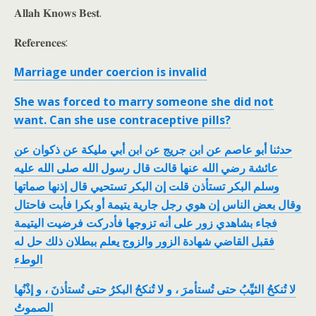
𝐀𝐥𝐥𝐚𝐡 𝐊𝐧𝐨𝐰𝐬 𝐁𝐞𝐬𝐭.
𝐑𝐞𝐟𝐞𝐫𝐞𝐧𝐜𝐞𝐬:
Marriage under coercion is invalid
She was forced to marry someone she did not
want. Can she use contraceptive pills?
حدثنا أبو عاصم عن ابن جريج عن ابن أبي مليكة عن ذكوان عن
عائشة رضي الله عنها قالت قال رسول الله صلى الله عليه
وسلم البكر تستأذن قلت إن البكر تستحيي قال إذنها صماتها
وقال بعض الناس إن هوي رجل جارية يتيمة أو بكرا فأبت فاحتال
فجاء بشاهدي زور على أنه تزوجها فأدركت فرضيت اليتيمة
فقبل القاضي شهادة الزور والزوج يعلم ببطلان ذلك حل له
الوطء
لا تُنكحُ الثيِّبُ حتى تُستأمرَ ، و لا تُنكحُ البكرُ حتى تُستأذنَ ، و إذْنُها
الصموتُ