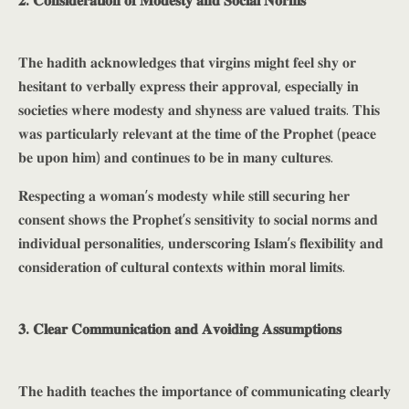
𝐓𝐡𝐞 𝐡𝐚𝐝𝐢𝐭𝐡 𝐚𝐜𝐤𝐧𝐨𝐰𝐥𝐞𝐝𝐠𝐞𝐬 𝐭𝐡𝐚𝐭 𝐯𝐢𝐫𝐠𝐢𝐧𝐬 𝐦𝐢𝐠𝐡𝐭 𝐟𝐞𝐞𝐥 𝐬𝐡𝐲 𝐨𝐫
𝐡𝐞𝐬𝐢𝐭𝐚𝐧𝐭 𝐭𝐨 𝐯𝐞𝐫𝐛𝐚𝐥𝐥𝐲 𝐞𝐱𝐩𝐫𝐞𝐬𝐬 𝐭𝐡𝐞𝐢𝐫 𝐚𝐩𝐩𝐫𝐨𝐯𝐚𝐥, 𝐞𝐬𝐩𝐞𝐜𝐢𝐚𝐥𝐥𝐲 𝐢𝐧
𝐬𝐨𝐜𝐢𝐞𝐭𝐢𝐞𝐬 𝐰𝐡𝐞𝐫𝐞 𝐦𝐨𝐝𝐞𝐬𝐭𝐲 𝐚𝐧𝐝 𝐬𝐡𝐲𝐧𝐞𝐬𝐬 𝐚𝐫𝐞 𝐯𝐚𝐥𝐮𝐞𝐝 𝐭𝐫𝐚𝐢𝐭𝐬. 𝐓𝐡𝐢𝐬
𝐰𝐚𝐬 𝐩𝐚𝐫𝐭𝐢𝐜𝐮𝐥𝐚𝐫𝐥𝐲 𝐫𝐞𝐥𝐞𝐯𝐚𝐧𝐭 𝐚𝐭 𝐭𝐡𝐞 𝐭𝐢𝐦𝐞 𝐨𝐟 𝐭𝐡𝐞 𝐏𝐫𝐨𝐩𝐡𝐞𝐭 (𝐩𝐞𝐚𝐜𝐞
𝐛𝐞 𝐮𝐩𝐨𝐧 𝐡𝐢𝐦) 𝐚𝐧𝐝 𝐜𝐨𝐧𝐭𝐢𝐧𝐮𝐞𝐬 𝐭𝐨 𝐛𝐞 𝐢𝐧 𝐦𝐚𝐧𝐲 𝐜𝐮𝐥𝐭𝐮𝐫𝐞𝐬.
𝐑𝐞𝐬𝐩𝐞𝐜𝐭𝐢𝐧𝐠 𝐚 𝐰𝐨𝐦𝐚𝐧’𝐬 𝐦𝐨𝐝𝐞𝐬𝐭𝐲 𝐰𝐡𝐢𝐥𝐞 𝐬𝐭𝐢𝐥𝐥 𝐬𝐞𝐜𝐮𝐫𝐢𝐧𝐠 𝐡𝐞𝐫
𝐜𝐨𝐧𝐬𝐞𝐧𝐭 𝐬𝐡𝐨𝐰𝐬 𝐭𝐡𝐞 𝐏𝐫𝐨𝐩𝐡𝐞𝐭’𝐬 𝐬𝐞𝐧𝐬𝐢𝐭𝐢𝐯𝐢𝐭𝐲 𝐭𝐨 𝐬𝐨𝐜𝐢𝐚𝐥 𝐧𝐨𝐫𝐦𝐬 𝐚𝐧𝐝
𝐢𝐧𝐝𝐢𝐯𝐢𝐝𝐮𝐚𝐥 𝐩𝐞𝐫𝐬𝐨𝐧𝐚𝐥𝐢𝐭𝐢𝐞𝐬, 𝐮𝐧𝐝𝐞𝐫𝐬𝐜𝐨𝐫𝐢𝐧𝐠 𝐈𝐬𝐥𝐚𝐦’𝐬 𝐟𝐥𝐞𝐱𝐢𝐛𝐢𝐥𝐢𝐭𝐲 𝐚𝐧𝐝
𝐜𝐨𝐧𝐬𝐢𝐝𝐞𝐫𝐚𝐭𝐢𝐨𝐧 𝐨𝐟 𝐜𝐮𝐥𝐭𝐮𝐫𝐚𝐥 𝐜𝐨𝐧𝐭𝐞𝐱𝐭𝐬 𝐰𝐢𝐭𝐡𝐢𝐧 𝐦𝐨𝐫𝐚𝐥 𝐥𝐢𝐦𝐢𝐭𝐬.
𝟑. 𝐂𝐥𝐞𝐚𝐫 𝐂𝐨𝐦𝐦𝐮𝐧𝐢𝐜𝐚𝐭𝐢𝐨𝐧 𝐚𝐧𝐝 𝐀𝐯𝐨𝐢𝐝𝐢𝐧𝐠 𝐀𝐬𝐬𝐮𝐦𝐩𝐭𝐢𝐨𝐧𝐬
𝐓𝐡𝐞 𝐡𝐚𝐝𝐢𝐭𝐡 𝐭𝐞𝐚𝐜𝐡𝐞𝐬 𝐭𝐡𝐞 𝐢𝐦𝐩𝐨𝐫𝐭𝐚𝐧𝐜𝐞 𝐨𝐟 𝐜𝐨𝐦𝐦𝐮𝐧𝐢𝐜𝐚𝐭𝐢𝐧𝐠 𝐜𝐥𝐞𝐚𝐫𝐥𝐲