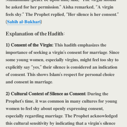
𝐛𝐞 𝐚𝐬𝐤𝐞𝐝 𝐟𝐨𝐫 𝐡𝐞𝐫 𝐩𝐞𝐫𝐦𝐢𝐬𝐬𝐢𝐨𝐧.” 𝐀𝐢𝐬𝐡𝐚 𝐫𝐞𝐦𝐚𝐫𝐤𝐞𝐝, “𝐀 𝐯𝐢𝐫𝐠𝐢𝐧
𝐟𝐞𝐞𝐥𝐬 𝐬𝐡𝐲.” 𝐓𝐡𝐞 𝐏𝐫𝐨𝐩𝐡𝐞𝐭 𝐫𝐞𝐩𝐥𝐢𝐞𝐝, “𝐇𝐞𝐫 𝐬𝐢𝐥𝐞𝐧𝐜𝐞 𝐢𝐬 𝐡𝐞𝐫 𝐜𝐨𝐧𝐬𝐞𝐧𝐭.”
(
𝐒𝐚𝐡𝐢𝐡 𝐚𝐥-𝐁𝐮𝐤𝐡𝐚𝐫𝐢
)
𝐄𝐱𝐩𝐥𝐚𝐧𝐚𝐭𝐢𝐨𝐧 𝐨𝐟 𝐭𝐡𝐞 𝐇𝐚𝐝𝐢𝐭𝐡:
𝟏) 𝐂𝐨𝐧𝐬𝐞𝐧𝐭 𝐨𝐟 𝐭𝐡𝐞 𝐕𝐢𝐫𝐠𝐢𝐧:
𝐓𝐡𝐢𝐬 𝐡𝐚𝐝𝐢𝐭𝐡 𝐞𝐦𝐩𝐡𝐚𝐬𝐢𝐳𝐞𝐬 𝐭𝐡𝐞
𝐢𝐦𝐩𝐨𝐫𝐭𝐚𝐧𝐜𝐞 𝐨𝐟 𝐬𝐞𝐞𝐤𝐢𝐧𝐠 𝐚 𝐯𝐢𝐫𝐠𝐢𝐧’𝐬 𝐜𝐨𝐧𝐬𝐞𝐧𝐭 𝐟𝐨𝐫 𝐦𝐚𝐫𝐫𝐢𝐚𝐠𝐞. 𝐒𝐢𝐧𝐜𝐞
𝐬𝐨𝐦𝐞 𝐲𝐨𝐮𝐧𝐠 𝐰𝐨𝐦𝐞𝐧, 𝐞𝐬𝐩𝐞𝐜𝐢𝐚𝐥𝐥𝐲 𝐯𝐢𝐫𝐠𝐢𝐧𝐬, 𝐦𝐢𝐠𝐡𝐭 𝐟𝐞𝐞𝐥 𝐭𝐨𝐨 𝐬𝐡𝐲 𝐭𝐨
𝐞𝐱𝐩𝐥𝐢𝐜𝐢𝐭𝐥𝐲 𝐬𝐚𝐲 “𝐲𝐞𝐬,” 𝐭𝐡𝐞𝐢𝐫 𝐬𝐢𝐥𝐞𝐧𝐜𝐞 𝐢𝐬 𝐜𝐨𝐧𝐬𝐢𝐝𝐞𝐫𝐞𝐝 𝐚𝐧 𝐢𝐧𝐝𝐢𝐜𝐚𝐭𝐢𝐨𝐧
𝐨𝐟 𝐜𝐨𝐧𝐬𝐞𝐧𝐭. 𝐓𝐡𝐢𝐬 𝐬𝐡𝐨𝐰𝐬 𝐈𝐬𝐥𝐚𝐦’𝐬 𝐫𝐞𝐬𝐩𝐞𝐜𝐭 𝐟𝐨𝐫 𝐩𝐞𝐫𝐬𝐨𝐧𝐚𝐥 𝐜𝐡𝐨𝐢𝐜𝐞
𝐚𝐧𝐝 𝐜𝐨𝐧𝐬𝐞𝐧𝐭 𝐢𝐧 𝐦𝐚𝐫𝐫𝐢𝐚𝐠𝐞.
𝟐) 𝐂𝐮𝐥𝐭𝐮𝐫𝐚𝐥 𝐂𝐨𝐧𝐭𝐞𝐱𝐭 𝐨𝐟 𝐒𝐢𝐥𝐞𝐧𝐜𝐞 𝐚𝐬 𝐂𝐨𝐧𝐬𝐞𝐧𝐭:
𝐃𝐮𝐫𝐢𝐧𝐠 𝐭𝐡𝐞
𝐏𝐫𝐨𝐩𝐡𝐞𝐭’𝐬 𝐭𝐢𝐦𝐞, 𝐢𝐭 𝐰𝐚𝐬 𝐜𝐨𝐦𝐦𝐨𝐧 𝐢𝐧 𝐦𝐚𝐧𝐲 𝐜𝐮𝐥𝐭𝐮𝐫𝐞𝐬 𝐟𝐨𝐫 𝐲𝐨𝐮𝐧𝐠
𝐰𝐨𝐦𝐞𝐧 𝐭𝐨 𝐟𝐞𝐞𝐥 𝐬𝐡𝐲 𝐚𝐛𝐨𝐮𝐭 𝐨𝐩𝐞𝐧𝐥𝐲 𝐞𝐱𝐩𝐫𝐞𝐬𝐬𝐢𝐧𝐠 𝐜𝐨𝐧𝐬𝐞𝐧𝐭,
𝐞𝐬𝐩𝐞𝐜𝐢𝐚𝐥𝐥𝐲 𝐫𝐞𝐠𝐚𝐫𝐝𝐢𝐧𝐠 𝐦𝐚𝐫𝐫𝐢𝐚𝐠𝐞. 𝐓𝐡𝐞 𝐏𝐫𝐨𝐩𝐡𝐞𝐭 𝐚𝐜𝐤𝐧𝐨𝐰𝐥𝐞𝐝𝐠𝐞𝐝
𝐭𝐡𝐢𝐬 𝐜𝐮𝐥𝐭𝐮𝐫𝐚𝐥 𝐬𝐞𝐧𝐬𝐢𝐭𝐢𝐯𝐢𝐭𝐲 𝐛𝐲 𝐢𝐧𝐝𝐢𝐜𝐚𝐭𝐢𝐧𝐠 𝐭𝐡𝐚𝐭 𝐚 𝐯𝐢𝐫𝐠𝐢𝐧’𝐬 𝐬𝐢𝐥𝐞𝐧𝐜𝐞