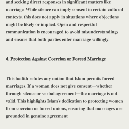
𝐚𝐧𝐝 𝐬𝐞𝐞𝐤𝐢𝐧𝐠 𝐝𝐢𝐫𝐞𝐜𝐭 𝐫𝐞𝐬𝐩𝐨𝐧𝐬𝐞𝐬 𝐢𝐧 𝐬𝐢𝐠𝐧𝐢𝐟𝐢𝐜𝐚𝐧𝐭 𝐦𝐚𝐭𝐭𝐞𝐫𝐬 𝐥𝐢𝐤𝐞
𝐦𝐚𝐫𝐫𝐢𝐚𝐠𝐞. 𝐖𝐡𝐢𝐥𝐞 𝐬𝐢𝐥𝐞𝐧𝐜𝐞 𝐜𝐚𝐧 𝐢𝐦𝐩𝐥𝐲 𝐜𝐨𝐧𝐬𝐞𝐧𝐭 𝐢𝐧 𝐜𝐞𝐫𝐭𝐚𝐢𝐧 𝐜𝐮𝐥𝐭𝐮𝐫𝐚𝐥
𝐜𝐨𝐧𝐭𝐞𝐱𝐭𝐬, 𝐭𝐡𝐢𝐬 𝐝𝐨𝐞𝐬 𝐧𝐨𝐭 𝐚𝐩𝐩𝐥𝐲 𝐢𝐧 𝐬𝐢𝐭𝐮𝐚𝐭𝐢𝐨𝐧𝐬 𝐰𝐡𝐞𝐫𝐞 𝐨𝐛𝐣𝐞𝐜𝐭𝐢𝐨𝐧𝐬
𝐦𝐢𝐠𝐡𝐭 𝐛𝐞 𝐥𝐢𝐤𝐞𝐥𝐲 𝐨𝐫 𝐢𝐦𝐩𝐥𝐢𝐞𝐝. 𝐎𝐩𝐞𝐧 𝐚𝐧𝐝 𝐫𝐞𝐬𝐩𝐞𝐜𝐭𝐟𝐮𝐥
𝐜𝐨𝐦𝐦𝐮𝐧𝐢𝐜𝐚𝐭𝐢𝐨𝐧 𝐢𝐬 𝐞𝐧𝐜𝐨𝐮𝐫𝐚𝐠𝐞𝐝 𝐭𝐨 𝐚𝐯𝐨𝐢𝐝 𝐦𝐢𝐬𝐮𝐧𝐝𝐞𝐫𝐬𝐭𝐚𝐧𝐝𝐢𝐧𝐠𝐬
𝐚𝐧𝐝 𝐞𝐧𝐬𝐮𝐫𝐞 𝐭𝐡𝐚𝐭 𝐛𝐨𝐭𝐡 𝐩𝐚𝐫𝐭𝐢𝐞𝐬 𝐞𝐧𝐭𝐞𝐫 𝐦𝐚𝐫𝐫𝐢𝐚𝐠𝐞 𝐰𝐢𝐥𝐥𝐢𝐧𝐠𝐥𝐲.
𝟒. 𝐏𝐫𝐨𝐭𝐞𝐜𝐭𝐢𝐨𝐧 𝐀𝐠𝐚𝐢𝐧𝐬𝐭 𝐂𝐨𝐞𝐫𝐜𝐢𝐨𝐧 𝐨𝐫 𝐅𝐨𝐫𝐜𝐞𝐝 𝐌𝐚𝐫𝐫𝐢𝐚𝐠𝐞
𝐓𝐡𝐢𝐬 𝐡𝐚𝐝𝐢𝐭𝐡 𝐫𝐞𝐟𝐮𝐭𝐞𝐬 𝐚𝐧𝐲 𝐧𝐨𝐭𝐢𝐨𝐧 𝐭𝐡𝐚𝐭 𝐈𝐬𝐥𝐚𝐦 𝐩𝐞𝐫𝐦𝐢𝐭𝐬 𝐟𝐨𝐫𝐜𝐞𝐝
𝐦𝐚𝐫𝐫𝐢𝐚𝐠𝐞𝐬. 𝐈𝐟 𝐚 𝐰𝐨𝐦𝐚𝐧 𝐝𝐨𝐞𝐬 𝐧𝐨𝐭 𝐠𝐢𝐯𝐞 𝐜𝐨𝐧𝐬𝐞𝐧𝐭—𝐰𝐡𝐞𝐭𝐡𝐞𝐫
𝐭𝐡𝐫𝐨𝐮𝐠𝐡 𝐬𝐢𝐥𝐞𝐧𝐜𝐞 𝐨𝐫 𝐯𝐞𝐫𝐛𝐚𝐥 𝐚𝐠𝐫𝐞𝐞𝐦𝐞𝐧𝐭—𝐭𝐡𝐞 𝐦𝐚𝐫𝐫𝐢𝐚𝐠𝐞 𝐢𝐬 𝐧𝐨𝐭
𝐯𝐚𝐥𝐢𝐝. 𝐓𝐡𝐢𝐬 𝐡𝐢𝐠𝐡𝐥𝐢𝐠𝐡𝐭𝐬 𝐈𝐬𝐥𝐚𝐦’𝐬 𝐝𝐞𝐝𝐢𝐜𝐚𝐭𝐢𝐨𝐧 𝐭𝐨 𝐩𝐫𝐨𝐭𝐞𝐜𝐭𝐢𝐧𝐠 𝐰𝐨𝐦𝐞𝐧
𝐟𝐫𝐨𝐦 𝐜𝐨𝐞𝐫𝐜𝐢𝐨𝐧 𝐨𝐫 𝐟𝐨𝐫𝐜𝐞𝐝 𝐮𝐧𝐢𝐨𝐧𝐬, 𝐞𝐧𝐬𝐮𝐫𝐢𝐧𝐠 𝐭𝐡𝐚𝐭 𝐦𝐚𝐫𝐫𝐢𝐚𝐠𝐞𝐬 𝐚𝐫𝐞
𝐠𝐫𝐨𝐮𝐧𝐝𝐞𝐝 𝐢𝐧 𝐠𝐞𝐧𝐮𝐢𝐧𝐞 𝐚𝐠𝐫𝐞𝐞𝐦𝐞𝐧𝐭.