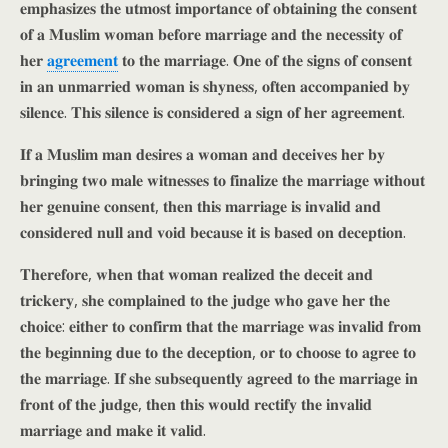
𝐞𝐦𝐩𝐡𝐚𝐬𝐢𝐳𝐞𝐬 𝐭𝐡𝐞 𝐮𝐭𝐦𝐨𝐬𝐭 𝐢𝐦𝐩𝐨𝐫𝐭𝐚𝐧𝐜𝐞 𝐨𝐟 𝐨𝐛𝐭𝐚𝐢𝐧𝐢𝐧𝐠 𝐭𝐡𝐞 𝐜𝐨𝐧𝐬𝐞𝐧𝐭
𝐨𝐟 𝐚 𝐌𝐮𝐬𝐥𝐢𝐦 𝐰𝐨𝐦𝐚𝐧 𝐛𝐞𝐟𝐨𝐫𝐞 𝐦𝐚𝐫𝐫𝐢𝐚𝐠𝐞 𝐚𝐧𝐝 𝐭𝐡𝐞 𝐧𝐞𝐜𝐞𝐬𝐬𝐢𝐭𝐲 𝐨𝐟
𝐡𝐞𝐫
𝐚𝐠𝐫𝐞𝐞𝐦𝐞𝐧𝐭
𝐭𝐨 𝐭𝐡𝐞 𝐦𝐚𝐫𝐫𝐢𝐚𝐠𝐞. 𝐎𝐧𝐞 𝐨𝐟 𝐭𝐡𝐞 𝐬𝐢𝐠𝐧𝐬 𝐨𝐟 𝐜𝐨𝐧𝐬𝐞𝐧𝐭
𝐢𝐧 𝐚𝐧 𝐮𝐧𝐦𝐚𝐫𝐫𝐢𝐞𝐝 𝐰𝐨𝐦𝐚𝐧 𝐢𝐬 𝐬𝐡𝐲𝐧𝐞𝐬𝐬, 𝐨𝐟𝐭𝐞𝐧 𝐚𝐜𝐜𝐨𝐦𝐩𝐚𝐧𝐢𝐞𝐝 𝐛𝐲
𝐬𝐢𝐥𝐞𝐧𝐜𝐞. 𝐓𝐡𝐢𝐬 𝐬𝐢𝐥𝐞𝐧𝐜𝐞 𝐢𝐬 𝐜𝐨𝐧𝐬𝐢𝐝𝐞𝐫𝐞𝐝 𝐚 𝐬𝐢𝐠𝐧 𝐨𝐟 𝐡𝐞𝐫 𝐚𝐠𝐫𝐞𝐞𝐦𝐞𝐧𝐭.
𝐈𝐟 𝐚 𝐌𝐮𝐬𝐥𝐢𝐦 𝐦𝐚𝐧 𝐝𝐞𝐬𝐢𝐫𝐞𝐬 𝐚 𝐰𝐨𝐦𝐚𝐧 𝐚𝐧𝐝 𝐝𝐞𝐜𝐞𝐢𝐯𝐞𝐬 𝐡𝐞𝐫 𝐛𝐲
𝐛𝐫𝐢𝐧𝐠𝐢𝐧𝐠 𝐭𝐰𝐨 𝐦𝐚𝐥𝐞 𝐰𝐢𝐭𝐧𝐞𝐬𝐬𝐞𝐬 𝐭𝐨 𝐟𝐢𝐧𝐚𝐥𝐢𝐳𝐞 𝐭𝐡𝐞 𝐦𝐚𝐫𝐫𝐢𝐚𝐠𝐞 𝐰𝐢𝐭𝐡𝐨𝐮𝐭
𝐡𝐞𝐫 𝐠𝐞𝐧𝐮𝐢𝐧𝐞 𝐜𝐨𝐧𝐬𝐞𝐧𝐭, 𝐭𝐡𝐞𝐧 𝐭𝐡𝐢𝐬 𝐦𝐚𝐫𝐫𝐢𝐚𝐠𝐞 𝐢𝐬 𝐢𝐧𝐯𝐚𝐥𝐢𝐝 𝐚𝐧𝐝
𝐜𝐨𝐧𝐬𝐢𝐝𝐞𝐫𝐞𝐝 𝐧𝐮𝐥𝐥 𝐚𝐧𝐝 𝐯𝐨𝐢𝐝 𝐛𝐞𝐜𝐚𝐮𝐬𝐞 𝐢𝐭 𝐢𝐬 𝐛𝐚𝐬𝐞𝐝 𝐨𝐧 𝐝𝐞𝐜𝐞𝐩𝐭𝐢𝐨𝐧.
𝐓𝐡𝐞𝐫𝐞𝐟𝐨𝐫𝐞, 𝐰𝐡𝐞𝐧 𝐭𝐡𝐚𝐭 𝐰𝐨𝐦𝐚𝐧 𝐫𝐞𝐚𝐥𝐢𝐳𝐞𝐝 𝐭𝐡𝐞 𝐝𝐞𝐜𝐞𝐢𝐭 𝐚𝐧𝐝
𝐭𝐫𝐢𝐜𝐤𝐞𝐫𝐲, 𝐬𝐡𝐞 𝐜𝐨𝐦𝐩𝐥𝐚𝐢𝐧𝐞𝐝 𝐭𝐨 𝐭𝐡𝐞 𝐣𝐮𝐝𝐠𝐞 𝐰𝐡𝐨 𝐠𝐚𝐯𝐞 𝐡𝐞𝐫 𝐭𝐡𝐞
𝐜𝐡𝐨𝐢𝐜𝐞: 𝐞𝐢𝐭𝐡𝐞𝐫 𝐭𝐨 𝐜𝐨𝐧𝐟𝐢𝐫𝐦 𝐭𝐡𝐚𝐭 𝐭𝐡𝐞 𝐦𝐚𝐫𝐫𝐢𝐚𝐠𝐞 𝐰𝐚𝐬 𝐢𝐧𝐯𝐚𝐥𝐢𝐝 𝐟𝐫𝐨𝐦
𝐭𝐡𝐞 𝐛𝐞𝐠𝐢𝐧𝐧𝐢𝐧𝐠 𝐝𝐮𝐞 𝐭𝐨 𝐭𝐡𝐞 𝐝𝐞𝐜𝐞𝐩𝐭𝐢𝐨𝐧, 𝐨𝐫 𝐭𝐨 𝐜𝐡𝐨𝐨𝐬𝐞 𝐭𝐨 𝐚𝐠𝐫𝐞𝐞 𝐭𝐨
𝐭𝐡𝐞 𝐦𝐚𝐫𝐫𝐢𝐚𝐠𝐞. 𝐈𝐟 𝐬𝐡𝐞 𝐬𝐮𝐛𝐬𝐞𝐪𝐮𝐞𝐧𝐭𝐥𝐲 𝐚𝐠𝐫𝐞𝐞𝐝 𝐭𝐨 𝐭𝐡𝐞 𝐦𝐚𝐫𝐫𝐢𝐚𝐠𝐞 𝐢𝐧
𝐟𝐫𝐨𝐧𝐭 𝐨𝐟 𝐭𝐡𝐞 𝐣𝐮𝐝𝐠𝐞, 𝐭𝐡𝐞𝐧 𝐭𝐡𝐢𝐬 𝐰𝐨𝐮𝐥𝐝 𝐫𝐞𝐜𝐭𝐢𝐟𝐲 𝐭𝐡𝐞 𝐢𝐧𝐯𝐚𝐥𝐢𝐝
𝐦𝐚𝐫𝐫𝐢𝐚𝐠𝐞 𝐚𝐧𝐝 𝐦𝐚𝐤𝐞 𝐢𝐭 𝐯𝐚𝐥𝐢𝐝.