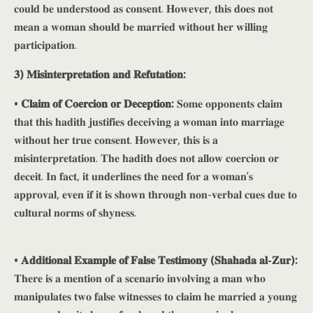
𝐜𝐨𝐮𝐥𝐝 𝐛𝐞 𝐮𝐧𝐝𝐞𝐫𝐬𝐭𝐨𝐨𝐝 𝐚𝐬 𝐜𝐨𝐧𝐬𝐞𝐧𝐭. 𝐇𝐨𝐰𝐞𝐯𝐞𝐫, 𝐭𝐡𝐢𝐬 𝐝𝐨𝐞𝐬 𝐧𝐨𝐭
𝐦𝐞𝐚𝐧 𝐚 𝐰𝐨𝐦𝐚𝐧 𝐬𝐡𝐨𝐮𝐥𝐝 𝐛𝐞 𝐦𝐚𝐫𝐫𝐢𝐞𝐝 𝐰𝐢𝐭𝐡𝐨𝐮𝐭 𝐡𝐞𝐫 𝐰𝐢𝐥𝐥𝐢𝐧𝐠
𝐩𝐚𝐫𝐭𝐢𝐜𝐢𝐩𝐚𝐭𝐢𝐨𝐧.
𝟑) 𝐌𝐢𝐬𝐢𝐧𝐭𝐞𝐫𝐩𝐫𝐞𝐭𝐚𝐭𝐢𝐨𝐧 𝐚𝐧𝐝 𝐑𝐞𝐟𝐮𝐭𝐚𝐭𝐢𝐨𝐧:
• 𝐂𝐥𝐚𝐢𝐦 𝐨𝐟 𝐂𝐨𝐞𝐫𝐜𝐢𝐨𝐧 𝐨𝐫 𝐃𝐞𝐜𝐞𝐩𝐭𝐢𝐨𝐧:
𝐒𝐨𝐦𝐞 𝐨𝐩𝐩𝐨𝐧𝐞𝐧𝐭𝐬 𝐜𝐥𝐚𝐢𝐦
𝐭𝐡𝐚𝐭 𝐭𝐡𝐢𝐬 𝐡𝐚𝐝𝐢𝐭𝐡 𝐣𝐮𝐬𝐭𝐢𝐟𝐢𝐞𝐬 𝐝𝐞𝐜𝐞𝐢𝐯𝐢𝐧𝐠 𝐚 𝐰𝐨𝐦𝐚𝐧 𝐢𝐧𝐭𝐨 𝐦𝐚𝐫𝐫𝐢𝐚𝐠𝐞
𝐰𝐢𝐭𝐡𝐨𝐮𝐭 𝐡𝐞𝐫 𝐭𝐫𝐮𝐞 𝐜𝐨𝐧𝐬𝐞𝐧𝐭. 𝐇𝐨𝐰𝐞𝐯𝐞𝐫, 𝐭𝐡𝐢𝐬 𝐢𝐬 𝐚
𝐦𝐢𝐬𝐢𝐧𝐭𝐞𝐫𝐩𝐫𝐞𝐭𝐚𝐭𝐢𝐨𝐧. 𝐓𝐡𝐞 𝐡𝐚𝐝𝐢𝐭𝐡 𝐝𝐨𝐞𝐬 𝐧𝐨𝐭 𝐚𝐥𝐥𝐨𝐰 𝐜𝐨𝐞𝐫𝐜𝐢𝐨𝐧 𝐨𝐫
𝐝𝐞𝐜𝐞𝐢𝐭. 𝐈𝐧 𝐟𝐚𝐜𝐭, 𝐢𝐭 𝐮𝐧𝐝𝐞𝐫𝐥𝐢𝐧𝐞𝐬 𝐭𝐡𝐞 𝐧𝐞𝐞𝐝 𝐟𝐨𝐫 𝐚 𝐰𝐨𝐦𝐚𝐧’𝐬
𝐚𝐩𝐩𝐫𝐨𝐯𝐚𝐥, 𝐞𝐯𝐞𝐧 𝐢𝐟 𝐢𝐭 𝐢𝐬 𝐬𝐡𝐨𝐰𝐧 𝐭𝐡𝐫𝐨𝐮𝐠𝐡 𝐧𝐨𝐧-𝐯𝐞𝐫𝐛𝐚𝐥 𝐜𝐮𝐞𝐬 𝐝𝐮𝐞 𝐭𝐨
𝐜𝐮𝐥𝐭𝐮𝐫𝐚𝐥 𝐧𝐨𝐫𝐦𝐬 𝐨𝐟 𝐬𝐡𝐲𝐧𝐞𝐬𝐬.
• 𝐀𝐝𝐝𝐢𝐭𝐢𝐨𝐧𝐚𝐥 𝐄𝐱𝐚𝐦𝐩𝐥𝐞 𝐨𝐟 𝐅𝐚𝐥𝐬𝐞 𝐓𝐞𝐬𝐭𝐢𝐦𝐨𝐧𝐲 (𝐒𝐡𝐚𝐡𝐚𝐝𝐚 𝐚𝐥-𝐙𝐮𝐫):
𝐓𝐡𝐞𝐫𝐞 𝐢𝐬 𝐚 𝐦𝐞𝐧𝐭𝐢𝐨𝐧 𝐨𝐟 𝐚 𝐬𝐜𝐞𝐧𝐚𝐫𝐢𝐨 𝐢𝐧𝐯𝐨𝐥𝐯𝐢𝐧𝐠 𝐚 𝐦𝐚𝐧 𝐰𝐡𝐨
𝐦𝐚𝐧𝐢𝐩𝐮𝐥𝐚𝐭𝐞𝐬 𝐭𝐰𝐨 𝐟𝐚𝐥𝐬𝐞 𝐰𝐢𝐭𝐧𝐞𝐬𝐬𝐞𝐬 𝐭𝐨 𝐜𝐥𝐚𝐢𝐦 𝐡𝐞 𝐦𝐚𝐫𝐫𝐢𝐞𝐝 𝐚 𝐲𝐨𝐮𝐧𝐠