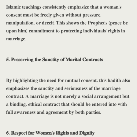
𝐈𝐬𝐥𝐚𝐦𝐢𝐜 𝐭𝐞𝐚𝐜𝐡𝐢𝐧𝐠𝐬 𝐜𝐨𝐧𝐬𝐢𝐬𝐭𝐞𝐧𝐭𝐥𝐲 𝐞𝐦𝐩𝐡𝐚𝐬𝐢𝐳𝐞 𝐭𝐡𝐚𝐭 𝐚 𝐰𝐨𝐦𝐚𝐧’𝐬
𝐜𝐨𝐧𝐬𝐞𝐧𝐭 𝐦𝐮𝐬𝐭 𝐛𝐞 𝐟𝐫𝐞𝐞𝐥𝐲 𝐠𝐢𝐯𝐞𝐧 𝐰𝐢𝐭𝐡𝐨𝐮𝐭 𝐩𝐫𝐞𝐬𝐬𝐮𝐫𝐞,
𝐦𝐚𝐧𝐢𝐩𝐮𝐥𝐚𝐭𝐢𝐨𝐧, 𝐨𝐫 𝐝𝐞𝐜𝐞𝐢𝐭. 𝐓𝐡𝐢𝐬 𝐬𝐡𝐨𝐰𝐬 𝐭𝐡𝐞 𝐏𝐫𝐨𝐩𝐡𝐞𝐭’𝐬 (𝐩𝐞𝐚𝐜𝐞 𝐛𝐞
𝐮𝐩𝐨𝐧 𝐡𝐢𝐦) 𝐜𝐨𝐦𝐦𝐢𝐭𝐦𝐞𝐧𝐭 𝐭𝐨 𝐩𝐫𝐨𝐭𝐞𝐜𝐭𝐢𝐧𝐠 𝐢𝐧𝐝𝐢𝐯𝐢𝐝𝐮𝐚𝐥𝐬’ 𝐫𝐢𝐠𝐡𝐭𝐬 𝐢𝐧
𝐦𝐚𝐫𝐫𝐢𝐚𝐠𝐞.
𝟓. 𝐏𝐫𝐞𝐬𝐞𝐫𝐯𝐢𝐧𝐠 𝐭𝐡𝐞 𝐒𝐚𝐧𝐜𝐭𝐢𝐭𝐲 𝐨𝐟 𝐌𝐚𝐫𝐢𝐭𝐚𝐥 𝐂𝐨𝐧𝐭𝐫𝐚𝐜𝐭𝐬
𝐁𝐲 𝐡𝐢𝐠𝐡𝐥𝐢𝐠𝐡𝐭𝐢𝐧𝐠 𝐭𝐡𝐞 𝐧𝐞𝐞𝐝 𝐟𝐨𝐫 𝐦𝐮𝐭𝐮𝐚𝐥 𝐜𝐨𝐧𝐬𝐞𝐧𝐭, 𝐭𝐡𝐢𝐬 𝐡𝐚𝐝𝐢𝐭𝐡 𝐚𝐥𝐬𝐨
𝐞𝐦𝐩𝐡𝐚𝐬𝐢𝐳𝐞𝐬 𝐭𝐡𝐞 𝐬𝐚𝐧𝐜𝐭𝐢𝐭𝐲 𝐚𝐧𝐝 𝐬𝐞𝐫𝐢𝐨𝐮𝐬𝐧𝐞𝐬𝐬 𝐨𝐟 𝐭𝐡𝐞 𝐦𝐚𝐫𝐫𝐢𝐚𝐠𝐞
𝐜𝐨𝐧𝐭𝐫𝐚𝐜𝐭. 𝐀 𝐦𝐚𝐫𝐫𝐢𝐚𝐠𝐞 𝐢𝐬 𝐧𝐨𝐭 𝐦𝐞𝐫𝐞𝐥𝐲 𝐚 𝐬𝐨𝐜𝐢𝐚𝐥 𝐚𝐫𝐫𝐚𝐧𝐠𝐞𝐦𝐞𝐧𝐭 𝐛𝐮𝐭
𝐚 𝐛𝐢𝐧𝐝𝐢𝐧𝐠, 𝐞𝐭𝐡𝐢𝐜𝐚𝐥 𝐜𝐨𝐧𝐭𝐫𝐚𝐜𝐭 𝐭𝐡𝐚𝐭 𝐬𝐡𝐨𝐮𝐥𝐝 𝐛𝐞 𝐞𝐧𝐭𝐞𝐫𝐞𝐝 𝐢𝐧𝐭𝐨 𝐰𝐢𝐭𝐡
𝐟𝐮𝐥𝐥 𝐚𝐰𝐚𝐫𝐞𝐧𝐞𝐬𝐬 𝐚𝐧𝐝 𝐚𝐠𝐫𝐞𝐞𝐦𝐞𝐧𝐭 𝐛𝐲 𝐛𝐨𝐭𝐡 𝐩𝐚𝐫𝐭𝐢𝐞𝐬.
𝟔. 𝐑𝐞𝐬𝐩𝐞𝐜𝐭 𝐟𝐨𝐫 𝐖𝐨𝐦𝐞𝐧’𝐬 𝐑𝐢𝐠𝐡𝐭𝐬 𝐚𝐧𝐝 𝐃𝐢𝐠𝐧𝐢𝐭𝐲