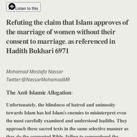
Listen to this
𝐑𝐞𝐟𝐮𝐭𝐢𝐧𝐠 𝐭𝐡𝐞 𝐜𝐥𝐚𝐢𝐦 𝐭𝐡𝐚𝐭 𝐈𝐬𝐥𝐚𝐦 𝐚𝐩𝐩𝐫𝐨𝐯𝐞𝐬 𝐨𝐟
𝐭𝐡𝐞 𝐦𝐚𝐫𝐫𝐢𝐚𝐠𝐞 𝐨𝐟 𝐰𝐨𝐦𝐞𝐧 𝐰𝐢𝐭𝐡𝐨𝐮𝐭 𝐭𝐡𝐞𝐢𝐫
𝐜𝐨𝐧𝐬𝐞𝐧𝐭 𝐭𝐨 𝐦𝐚𝐫𝐫𝐢𝐚𝐠𝐞, 𝐚𝐬 𝐫𝐞𝐟𝐞𝐫𝐞𝐧𝐜𝐞𝐝 𝐢𝐧
𝐇𝐚𝐝𝐢𝐭𝐡 𝐁𝐮𝐤𝐡𝐚𝐫𝐢 𝟔𝟗𝟕𝟏
Mohamad Mostafa Nassar
Twitter:@NassarMohamadMR
𝐓𝐡𝐞 𝐀𝐧𝐭𝐢-𝐈𝐬𝐥𝐚𝐦𝐢𝐜 𝐀𝐥𝐥𝐞𝐠𝐚𝐭𝐢𝐨𝐧:
𝐔𝐧𝐟𝐨𝐫𝐭𝐮𝐧𝐚𝐭𝐞𝐥𝐲, 𝐭𝐡𝐞 𝐛𝐥𝐢𝐧𝐝𝐧𝐞𝐬𝐬 𝐨𝐟 𝐡𝐚𝐭𝐫𝐞𝐝 𝐚𝐧𝐝 𝐚𝐧𝐢𝐦𝐨𝐬𝐢𝐭𝐲
𝐭𝐨𝐰𝐚𝐫𝐝𝐬 𝐈𝐬𝐥𝐚𝐦 𝐡𝐚𝐬 𝐥𝐞𝐝 𝐈𝐬𝐥𝐚𝐦’𝐬 𝐞𝐧𝐞𝐦𝐢𝐞𝐬 𝐭𝐨 𝐦𝐢𝐬𝐢𝐧𝐭𝐞𝐫𝐩𝐫𝐞𝐭 𝐞𝐯𝐞𝐧
𝐭𝐡𝐞 𝐦𝐨𝐬𝐭 𝐜𝐚𝐫𝐞𝐟𝐮𝐥𝐥𝐲 𝐞𝐱𝐚𝐦𝐢𝐧𝐞𝐝 𝐚𝐧𝐝 𝐮𝐧𝐝𝐞𝐫𝐬𝐭𝐨𝐨𝐝 𝐡𝐚𝐝𝐢𝐭𝐡𝐬. 𝐓𝐡𝐞𝐲
𝐚𝐩𝐩𝐫𝐨𝐚𝐜𝐡 𝐭𝐡𝐞𝐬𝐞 𝐬𝐚𝐜𝐫𝐞𝐝 𝐭𝐞𝐱𝐭𝐬 𝐢𝐧 𝐭𝐡𝐞 𝐬𝐚𝐦𝐞 𝐬𝐞𝐥𝐞𝐜𝐭𝐢𝐯𝐞 𝐦𝐚𝐧𝐧𝐞𝐫 𝐚𝐬
𝐭𝐡𝐞𝐲 𝐝𝐨 𝐭𝐡𝐞 𝐜𝐨𝐫𝐫𝐮𝐩𝐭𝐞𝐝 𝐁𝐢𝐛𝐥𝐞, 𝐟𝐚𝐢𝐥𝐢𝐧𝐠 𝐭𝐨 𝐜𝐨𝐦𝐩𝐫𝐞𝐡𝐞𝐧𝐝 𝐭𝐡𝐞