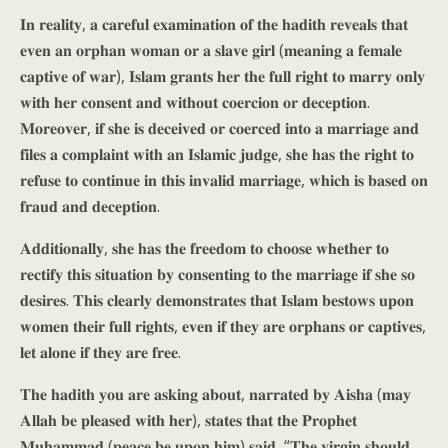
𝐈𝐧 𝐫𝐞𝐚𝐥𝐢𝐭𝐲, 𝐚 𝐜𝐚𝐫𝐞𝐟𝐮𝐥 𝐞𝐱𝐚𝐦𝐢𝐧𝐚𝐭𝐢𝐨𝐧 𝐨𝐟 𝐭𝐡𝐞 𝐡𝐚𝐝𝐢𝐭𝐡 𝐫𝐞𝐯𝐞𝐚𝐥𝐬 𝐭𝐡𝐚𝐭
𝐞𝐯𝐞𝐧 𝐚𝐧 𝐨𝐫𝐩𝐡𝐚𝐧 𝐰𝐨𝐦𝐚𝐧 𝐨𝐫 𝐚 𝐬𝐥𝐚𝐯𝐞 𝐠𝐢𝐫𝐥 (𝐦𝐞𝐚𝐧𝐢𝐧𝐠 𝐚 𝐟𝐞𝐦𝐚𝐥𝐞
𝐜𝐚𝐩𝐭𝐢𝐯𝐞 𝐨𝐟 𝐰𝐚𝐫), 𝐈𝐬𝐥𝐚𝐦 𝐠𝐫𝐚𝐧𝐭𝐬 𝐡𝐞𝐫 𝐭𝐡𝐞 𝐟𝐮𝐥𝐥 𝐫𝐢𝐠𝐡𝐭 𝐭𝐨 𝐦𝐚𝐫𝐫𝐲 𝐨𝐧𝐥𝐲
𝐰𝐢𝐭𝐡 𝐡𝐞𝐫 𝐜𝐨𝐧𝐬𝐞𝐧𝐭 𝐚𝐧𝐝 𝐰𝐢𝐭𝐡𝐨𝐮𝐭 𝐜𝐨𝐞𝐫𝐜𝐢𝐨𝐧 𝐨𝐫 𝐝𝐞𝐜𝐞𝐩𝐭𝐢𝐨𝐧.
𝐌𝐨𝐫𝐞𝐨𝐯𝐞𝐫, 𝐢𝐟 𝐬𝐡𝐞 𝐢𝐬 𝐝𝐞𝐜𝐞𝐢𝐯𝐞𝐝 𝐨𝐫 𝐜𝐨𝐞𝐫𝐜𝐞𝐝 𝐢𝐧𝐭𝐨 𝐚 𝐦𝐚𝐫𝐫𝐢𝐚𝐠𝐞 𝐚𝐧𝐝
𝐟𝐢𝐥𝐞𝐬 𝐚 𝐜𝐨𝐦𝐩𝐥𝐚𝐢𝐧𝐭 𝐰𝐢𝐭𝐡 𝐚𝐧 𝐈𝐬𝐥𝐚𝐦𝐢𝐜 𝐣𝐮𝐝𝐠𝐞, 𝐬𝐡𝐞 𝐡𝐚𝐬 𝐭𝐡𝐞 𝐫𝐢𝐠𝐡𝐭 𝐭𝐨
𝐫𝐞𝐟𝐮𝐬𝐞 𝐭𝐨 𝐜𝐨𝐧𝐭𝐢𝐧𝐮𝐞 𝐢𝐧 𝐭𝐡𝐢𝐬 𝐢𝐧𝐯𝐚𝐥𝐢𝐝 𝐦𝐚𝐫𝐫𝐢𝐚𝐠𝐞, 𝐰𝐡𝐢𝐜𝐡 𝐢𝐬 𝐛𝐚𝐬𝐞𝐝 𝐨𝐧
𝐟𝐫𝐚𝐮𝐝 𝐚𝐧𝐝 𝐝𝐞𝐜𝐞𝐩𝐭𝐢𝐨𝐧.
𝐀𝐝𝐝𝐢𝐭𝐢𝐨𝐧𝐚𝐥𝐥𝐲, 𝐬𝐡𝐞 𝐡𝐚𝐬 𝐭𝐡𝐞 𝐟𝐫𝐞𝐞𝐝𝐨𝐦 𝐭𝐨 𝐜𝐡𝐨𝐨𝐬𝐞 𝐰𝐡𝐞𝐭𝐡𝐞𝐫 𝐭𝐨
𝐫𝐞𝐜𝐭𝐢𝐟𝐲 𝐭𝐡𝐢𝐬 𝐬𝐢𝐭𝐮𝐚𝐭𝐢𝐨𝐧 𝐛𝐲 𝐜𝐨𝐧𝐬𝐞𝐧𝐭𝐢𝐧𝐠 𝐭𝐨 𝐭𝐡𝐞 𝐦𝐚𝐫𝐫𝐢𝐚𝐠𝐞 𝐢𝐟 𝐬𝐡𝐞 𝐬𝐨
𝐝𝐞𝐬𝐢𝐫𝐞𝐬. 𝐓𝐡𝐢𝐬 𝐜𝐥𝐞𝐚𝐫𝐥𝐲 𝐝𝐞𝐦𝐨𝐧𝐬𝐭𝐫𝐚𝐭𝐞𝐬 𝐭𝐡𝐚𝐭 𝐈𝐬𝐥𝐚𝐦 𝐛𝐞𝐬𝐭𝐨𝐰𝐬 𝐮𝐩𝐨𝐧
𝐰𝐨𝐦𝐞𝐧 𝐭𝐡𝐞𝐢𝐫 𝐟𝐮𝐥𝐥 𝐫𝐢𝐠𝐡𝐭𝐬, 𝐞𝐯𝐞𝐧 𝐢𝐟 𝐭𝐡𝐞𝐲 𝐚𝐫𝐞 𝐨𝐫𝐩𝐡𝐚𝐧𝐬 𝐨𝐫 𝐜𝐚𝐩𝐭𝐢𝐯𝐞𝐬,
𝐥𝐞𝐭 𝐚𝐥𝐨𝐧𝐞 𝐢𝐟 𝐭𝐡𝐞𝐲 𝐚𝐫𝐞 𝐟𝐫𝐞𝐞.
𝐓𝐡𝐞 𝐡𝐚𝐝𝐢𝐭𝐡 𝐲𝐨𝐮 𝐚𝐫𝐞 𝐚𝐬𝐤𝐢𝐧𝐠 𝐚𝐛𝐨𝐮𝐭, 𝐧𝐚𝐫𝐫𝐚𝐭𝐞𝐝 𝐛𝐲 𝐀𝐢𝐬𝐡𝐚 (𝐦𝐚𝐲
𝐀𝐥𝐥𝐚𝐡 𝐛𝐞 𝐩𝐥𝐞𝐚𝐬𝐞𝐝 𝐰𝐢𝐭𝐡 𝐡𝐞𝐫), 𝐬𝐭𝐚𝐭𝐞𝐬 𝐭𝐡𝐚𝐭 𝐭𝐡𝐞 𝐏𝐫𝐨𝐩𝐡𝐞𝐭
𝐌𝐮𝐡𝐚𝐦𝐦𝐚𝐝 (𝐩𝐞𝐚𝐜𝐞 𝐛𝐞 𝐮𝐩𝐨𝐧 𝐡𝐢𝐦) 𝐬𝐚𝐢𝐝, “𝐓𝐡𝐞 𝐯𝐢𝐫𝐠𝐢𝐧 𝐬𝐡𝐨𝐮𝐥𝐝