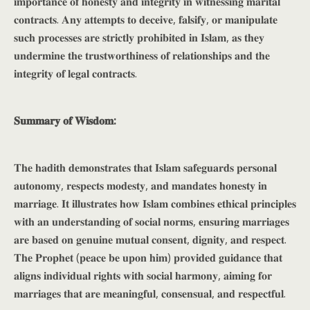
𝐢𝐦𝐩𝐨𝐫𝐭𝐚𝐧𝐜𝐞 𝐨𝐟 𝐡𝐨𝐧𝐞𝐬𝐭𝐲 𝐚𝐧𝐝 𝐢𝐧𝐭𝐞𝐠𝐫𝐢𝐭𝐲 𝐢𝐧 𝐰𝐢𝐭𝐧𝐞𝐬𝐬𝐢𝐧𝐠 𝐦𝐚𝐫𝐢𝐭𝐚𝐥
𝐜𝐨𝐧𝐭𝐫𝐚𝐜𝐭𝐬. 𝐀𝐧𝐲 𝐚𝐭𝐭𝐞𝐦𝐩𝐭𝐬 𝐭𝐨 𝐝𝐞𝐜𝐞𝐢𝐯𝐞, 𝐟𝐚𝐥𝐬𝐢𝐟𝐲, 𝐨𝐫 𝐦𝐚𝐧𝐢𝐩𝐮𝐥𝐚𝐭𝐞
𝐬𝐮𝐜𝐡 𝐩𝐫𝐨𝐜𝐞𝐬𝐬𝐞𝐬 𝐚𝐫𝐞 𝐬𝐭𝐫𝐢𝐜𝐭𝐥𝐲 𝐩𝐫𝐨𝐡𝐢𝐛𝐢𝐭𝐞𝐝 𝐢𝐧 𝐈𝐬𝐥𝐚𝐦, 𝐚𝐬 𝐭𝐡𝐞𝐲
𝐮𝐧𝐝𝐞𝐫𝐦𝐢𝐧𝐞 𝐭𝐡𝐞 𝐭𝐫𝐮𝐬𝐭𝐰𝐨𝐫𝐭𝐡𝐢𝐧𝐞𝐬𝐬 𝐨𝐟 𝐫𝐞𝐥𝐚𝐭𝐢𝐨𝐧𝐬𝐡𝐢𝐩𝐬 𝐚𝐧𝐝 𝐭𝐡𝐞
𝐢𝐧𝐭𝐞𝐠𝐫𝐢𝐭𝐲 𝐨𝐟 𝐥𝐞𝐠𝐚𝐥 𝐜𝐨𝐧𝐭𝐫𝐚𝐜𝐭𝐬.
𝐒𝐮𝐦𝐦𝐚𝐫𝐲 𝐨𝐟 𝐖𝐢𝐬𝐝𝐨𝐦:
𝐓𝐡𝐞 𝐡𝐚𝐝𝐢𝐭𝐡 𝐝𝐞𝐦𝐨𝐧𝐬𝐭𝐫𝐚𝐭𝐞𝐬 𝐭𝐡𝐚𝐭 𝐈𝐬𝐥𝐚𝐦 𝐬𝐚𝐟𝐞𝐠𝐮𝐚𝐫𝐝𝐬 𝐩𝐞𝐫𝐬𝐨𝐧𝐚𝐥
𝐚𝐮𝐭𝐨𝐧𝐨𝐦𝐲, 𝐫𝐞𝐬𝐩𝐞𝐜𝐭𝐬 𝐦𝐨𝐝𝐞𝐬𝐭𝐲, 𝐚𝐧𝐝 𝐦𝐚𝐧𝐝𝐚𝐭𝐞𝐬 𝐡𝐨𝐧𝐞𝐬𝐭𝐲 𝐢𝐧
𝐦𝐚𝐫𝐫𝐢𝐚𝐠𝐞. 𝐈𝐭 𝐢𝐥𝐥𝐮𝐬𝐭𝐫𝐚𝐭𝐞𝐬 𝐡𝐨𝐰 𝐈𝐬𝐥𝐚𝐦 𝐜𝐨𝐦𝐛𝐢𝐧𝐞𝐬 𝐞𝐭𝐡𝐢𝐜𝐚𝐥 𝐩𝐫𝐢𝐧𝐜𝐢𝐩𝐥𝐞𝐬
𝐰𝐢𝐭𝐡 𝐚𝐧 𝐮𝐧𝐝𝐞𝐫𝐬𝐭𝐚𝐧𝐝𝐢𝐧𝐠 𝐨𝐟 𝐬𝐨𝐜𝐢𝐚𝐥 𝐧𝐨𝐫𝐦𝐬, 𝐞𝐧𝐬𝐮𝐫𝐢𝐧𝐠 𝐦𝐚𝐫𝐫𝐢𝐚𝐠𝐞𝐬
𝐚𝐫𝐞 𝐛𝐚𝐬𝐞𝐝 𝐨𝐧 𝐠𝐞𝐧𝐮𝐢𝐧𝐞 𝐦𝐮𝐭𝐮𝐚𝐥 𝐜𝐨𝐧𝐬𝐞𝐧𝐭, 𝐝𝐢𝐠𝐧𝐢𝐭𝐲, 𝐚𝐧𝐝 𝐫𝐞𝐬𝐩𝐞𝐜𝐭.
𝐓𝐡𝐞 𝐏𝐫𝐨𝐩𝐡𝐞𝐭 (𝐩𝐞𝐚𝐜𝐞 𝐛𝐞 𝐮𝐩𝐨𝐧 𝐡𝐢𝐦) 𝐩𝐫𝐨𝐯𝐢𝐝𝐞𝐝 𝐠𝐮𝐢𝐝𝐚𝐧𝐜𝐞 𝐭𝐡𝐚𝐭
𝐚𝐥𝐢𝐠𝐧𝐬 𝐢𝐧𝐝𝐢𝐯𝐢𝐝𝐮𝐚𝐥 𝐫𝐢𝐠𝐡𝐭𝐬 𝐰𝐢𝐭𝐡 𝐬𝐨𝐜𝐢𝐚𝐥 𝐡𝐚𝐫𝐦𝐨𝐧𝐲, 𝐚𝐢𝐦𝐢𝐧𝐠 𝐟𝐨𝐫
𝐦𝐚𝐫𝐫𝐢𝐚𝐠𝐞𝐬 𝐭𝐡𝐚𝐭 𝐚𝐫𝐞 𝐦𝐞𝐚𝐧𝐢𝐧𝐠𝐟𝐮𝐥, 𝐜𝐨𝐧𝐬𝐞𝐧𝐬𝐮𝐚𝐥, 𝐚𝐧𝐝 𝐫𝐞𝐬𝐩𝐞𝐜𝐭𝐟𝐮𝐥.