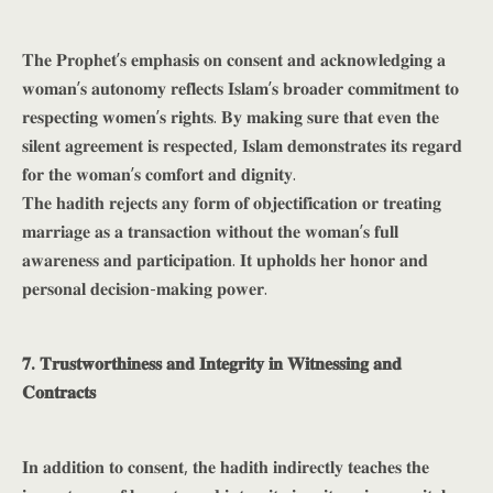
𝐓𝐡𝐞 𝐏𝐫𝐨𝐩𝐡𝐞𝐭’𝐬 𝐞𝐦𝐩𝐡𝐚𝐬𝐢𝐬 𝐨𝐧 𝐜𝐨𝐧𝐬𝐞𝐧𝐭 𝐚𝐧𝐝 𝐚𝐜𝐤𝐧𝐨𝐰𝐥𝐞𝐝𝐠𝐢𝐧𝐠 𝐚
𝐰𝐨𝐦𝐚𝐧’𝐬 𝐚𝐮𝐭𝐨𝐧𝐨𝐦𝐲 𝐫𝐞𝐟𝐥𝐞𝐜𝐭𝐬 𝐈𝐬𝐥𝐚𝐦’𝐬 𝐛𝐫𝐨𝐚𝐝𝐞𝐫 𝐜𝐨𝐦𝐦𝐢𝐭𝐦𝐞𝐧𝐭 𝐭𝐨
𝐫𝐞𝐬𝐩𝐞𝐜𝐭𝐢𝐧𝐠 𝐰𝐨𝐦𝐞𝐧’𝐬 𝐫𝐢𝐠𝐡𝐭𝐬. 𝐁𝐲 𝐦𝐚𝐤𝐢𝐧𝐠 𝐬𝐮𝐫𝐞 𝐭𝐡𝐚𝐭 𝐞𝐯𝐞𝐧 𝐭𝐡𝐞
𝐬𝐢𝐥𝐞𝐧𝐭 𝐚𝐠𝐫𝐞𝐞𝐦𝐞𝐧𝐭 𝐢𝐬 𝐫𝐞𝐬𝐩𝐞𝐜𝐭𝐞𝐝, 𝐈𝐬𝐥𝐚𝐦 𝐝𝐞𝐦𝐨𝐧𝐬𝐭𝐫𝐚𝐭𝐞𝐬 𝐢𝐭𝐬 𝐫𝐞𝐠𝐚𝐫𝐝
𝐟𝐨𝐫 𝐭𝐡𝐞 𝐰𝐨𝐦𝐚𝐧’𝐬 𝐜𝐨𝐦𝐟𝐨𝐫𝐭 𝐚𝐧𝐝 𝐝𝐢𝐠𝐧𝐢𝐭𝐲.
𝐓𝐡𝐞 𝐡𝐚𝐝𝐢𝐭𝐡 𝐫𝐞𝐣𝐞𝐜𝐭𝐬 𝐚𝐧𝐲 𝐟𝐨𝐫𝐦 𝐨𝐟 𝐨𝐛𝐣𝐞𝐜𝐭𝐢𝐟𝐢𝐜𝐚𝐭𝐢𝐨𝐧 𝐨𝐫 𝐭𝐫𝐞𝐚𝐭𝐢𝐧𝐠
𝐦𝐚𝐫𝐫𝐢𝐚𝐠𝐞 𝐚𝐬 𝐚 𝐭𝐫𝐚𝐧𝐬𝐚𝐜𝐭𝐢𝐨𝐧 𝐰𝐢𝐭𝐡𝐨𝐮𝐭 𝐭𝐡𝐞 𝐰𝐨𝐦𝐚𝐧’𝐬 𝐟𝐮𝐥𝐥
𝐚𝐰𝐚𝐫𝐞𝐧𝐞𝐬𝐬 𝐚𝐧𝐝 𝐩𝐚𝐫𝐭𝐢𝐜𝐢𝐩𝐚𝐭𝐢𝐨𝐧. 𝐈𝐭 𝐮𝐩𝐡𝐨𝐥𝐝𝐬 𝐡𝐞𝐫 𝐡𝐨𝐧𝐨𝐫 𝐚𝐧𝐝
𝐩𝐞𝐫𝐬𝐨𝐧𝐚𝐥 𝐝𝐞𝐜𝐢𝐬𝐢𝐨𝐧-𝐦𝐚𝐤𝐢𝐧𝐠 𝐩𝐨𝐰𝐞𝐫.
𝟕. 𝐓𝐫𝐮𝐬𝐭𝐰𝐨𝐫𝐭𝐡𝐢𝐧𝐞𝐬𝐬 𝐚𝐧𝐝 𝐈𝐧𝐭𝐞𝐠𝐫𝐢𝐭𝐲 𝐢𝐧 𝐖𝐢𝐭𝐧𝐞𝐬𝐬𝐢𝐧𝐠 𝐚𝐧𝐝
𝐂𝐨𝐧𝐭𝐫𝐚𝐜𝐭𝐬
𝐈𝐧 𝐚𝐝𝐝𝐢𝐭𝐢𝐨𝐧 𝐭𝐨 𝐜𝐨𝐧𝐬𝐞𝐧𝐭, 𝐭𝐡𝐞 𝐡𝐚𝐝𝐢𝐭𝐡 𝐢𝐧𝐝𝐢𝐫𝐞𝐜𝐭𝐥𝐲 𝐭𝐞𝐚𝐜𝐡𝐞𝐬 𝐭𝐡𝐞