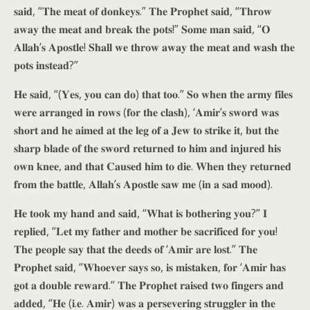
𝐬𝐚𝐢𝐝, “𝐓𝐡𝐞 𝐦𝐞𝐚𝐭 𝐨𝐟 𝐝𝐨𝐧𝐤𝐞𝐲𝐬.” 𝐓𝐡𝐞 𝐏𝐫𝐨𝐩𝐡𝐞𝐭 𝐬𝐚𝐢𝐝, “𝐓𝐡𝐫𝐨𝐰
𝐚𝐰𝐚𝐲 𝐭𝐡𝐞 𝐦𝐞𝐚𝐭 𝐚𝐧𝐝 𝐛𝐫𝐞𝐚𝐤 𝐭𝐡𝐞 𝐩𝐨𝐭𝐬!” 𝐒𝐨𝐦𝐞 𝐦𝐚𝐧 𝐬𝐚𝐢𝐝, “𝐎
𝐀𝐥𝐥𝐚𝐡’𝐬 𝐀𝐩𝐨𝐬𝐭𝐥𝐞! 𝐒𝐡𝐚𝐥𝐥 𝐰𝐞 𝐭𝐡𝐫𝐨𝐰 𝐚𝐰𝐚𝐲 𝐭𝐡𝐞 𝐦𝐞𝐚𝐭 𝐚𝐧𝐝 𝐰𝐚𝐬𝐡 𝐭𝐡𝐞
𝐩𝐨𝐭𝐬 𝐢𝐧𝐬𝐭𝐞𝐚𝐝?”
𝐇𝐞 𝐬𝐚𝐢𝐝, “(𝐘𝐞𝐬, 𝐲𝐨𝐮 𝐜𝐚𝐧 𝐝𝐨) 𝐭𝐡𝐚𝐭 𝐭𝐨𝐨.” 𝐒𝐨 𝐰𝐡𝐞𝐧 𝐭𝐡𝐞 𝐚𝐫𝐦𝐲 𝐟𝐢𝐥𝐞𝐬
𝐰𝐞𝐫𝐞 𝐚𝐫𝐫𝐚𝐧𝐠𝐞𝐝 𝐢𝐧 𝐫𝐨𝐰𝐬 (𝐟𝐨𝐫 𝐭𝐡𝐞 𝐜𝐥𝐚𝐬𝐡), ‘𝐀𝐦𝐢𝐫’𝐬 𝐬𝐰𝐨𝐫𝐝 𝐰𝐚𝐬
𝐬𝐡𝐨𝐫𝐭 𝐚𝐧𝐝 𝐡𝐞 𝐚𝐢𝐦𝐞𝐝 𝐚𝐭 𝐭𝐡𝐞 𝐥𝐞𝐠 𝐨𝐟 𝐚 𝐉𝐞𝐰 𝐭𝐨 𝐬𝐭𝐫𝐢𝐤𝐞 𝐢𝐭, 𝐛𝐮𝐭 𝐭𝐡𝐞
𝐬𝐡𝐚𝐫𝐩 𝐛𝐥𝐚𝐝𝐞 𝐨𝐟 𝐭𝐡𝐞 𝐬𝐰𝐨𝐫𝐝 𝐫𝐞𝐭𝐮𝐫𝐧𝐞𝐝 𝐭𝐨 𝐡𝐢𝐦 𝐚𝐧𝐝 𝐢𝐧𝐣𝐮𝐫𝐞𝐝 𝐡𝐢𝐬
𝐨𝐰𝐧 𝐤𝐧𝐞𝐞, 𝐚𝐧𝐝 𝐭𝐡𝐚𝐭 𝐂𝐚𝐮𝐬𝐞𝐝 𝐡𝐢𝐦 𝐭𝐨 𝐝𝐢𝐞. 𝐖𝐡𝐞𝐧 𝐭𝐡𝐞𝐲 𝐫𝐞𝐭𝐮𝐫𝐧𝐞𝐝
𝐟𝐫𝐨𝐦 𝐭𝐡𝐞 𝐛𝐚𝐭𝐭𝐥𝐞, 𝐀𝐥𝐥𝐚𝐡’𝐬 𝐀𝐩𝐨𝐬𝐭𝐥𝐞 𝐬𝐚𝐰 𝐦𝐞 (𝐢𝐧 𝐚 𝐬𝐚𝐝 𝐦𝐨𝐨𝐝).
𝐇𝐞 𝐭𝐨𝐨𝐤 𝐦𝐲 𝐡𝐚𝐧𝐝 𝐚𝐧𝐝 𝐬𝐚𝐢𝐝, “𝐖𝐡𝐚𝐭 𝐢𝐬 𝐛𝐨𝐭𝐡𝐞𝐫𝐢𝐧𝐠 𝐲𝐨𝐮?” 𝐈
𝐫𝐞𝐩𝐥𝐢𝐞𝐝, “𝐋𝐞𝐭 𝐦𝐲 𝐟𝐚𝐭𝐡𝐞𝐫 𝐚𝐧𝐝 𝐦𝐨𝐭𝐡𝐞𝐫 𝐛𝐞 𝐬𝐚𝐜𝐫𝐢𝐟𝐢𝐜𝐞𝐝 𝐟𝐨𝐫 𝐲𝐨𝐮!
𝐓𝐡𝐞 𝐩𝐞𝐨𝐩𝐥𝐞 𝐬𝐚𝐲 𝐭𝐡𝐚𝐭 𝐭𝐡𝐞 𝐝𝐞𝐞𝐝𝐬 𝐨𝐟 ‘𝐀𝐦𝐢𝐫 𝐚𝐫𝐞 𝐥𝐨𝐬𝐭.” 𝐓𝐡𝐞
𝐏𝐫𝐨𝐩𝐡𝐞𝐭 𝐬𝐚𝐢𝐝, “𝐖𝐡𝐨𝐞𝐯𝐞𝐫 𝐬𝐚𝐲𝐬 𝐬𝐨, 𝐢𝐬 𝐦𝐢𝐬𝐭𝐚𝐤𝐞𝐧, 𝐟𝐨𝐫 ‘𝐀𝐦𝐢𝐫 𝐡𝐚𝐬
𝐠𝐨𝐭 𝐚 𝐝𝐨𝐮𝐛𝐥𝐞 𝐫𝐞𝐰𝐚𝐫𝐝.” 𝐓𝐡𝐞 𝐏𝐫𝐨𝐩𝐡𝐞𝐭 𝐫𝐚𝐢𝐬𝐞𝐝 𝐭𝐰𝐨 𝐟𝐢𝐧𝐠𝐞𝐫𝐬 𝐚𝐧𝐝
𝐚𝐝𝐝𝐞𝐝, “𝐇𝐞 (𝐢.𝐞. 𝐀𝐦𝐢𝐫) 𝐰𝐚𝐬 𝐚 𝐩𝐞𝐫𝐬𝐞𝐯𝐞𝐫𝐢𝐧𝐠 𝐬𝐭𝐫𝐮𝐠𝐠𝐥𝐞𝐫 𝐢𝐧 𝐭𝐡𝐞