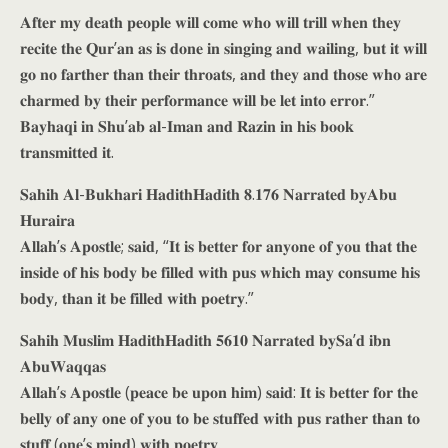
𝐀𝐟𝐭𝐞𝐫 𝐦𝐲 𝐝𝐞𝐚𝐭𝐡 𝐩𝐞𝐨𝐩𝐥𝐞 𝐰𝐢𝐥𝐥 𝐜𝐨𝐦𝐞 𝐰𝐡𝐨 𝐰𝐢𝐥𝐥 𝐭𝐫𝐢𝐥𝐥 𝐰𝐡𝐞𝐧 𝐭𝐡𝐞𝐲
𝐫𝐞𝐜𝐢𝐭𝐞 𝐭𝐡𝐞 𝐐𝐮𝐫’𝐚𝐧 𝐚𝐬 𝐢𝐬 𝐝𝐨𝐧𝐞 𝐢𝐧 𝐬𝐢𝐧𝐠𝐢𝐧𝐠 𝐚𝐧𝐝 𝐰𝐚𝐢𝐥𝐢𝐧𝐠, 𝐛𝐮𝐭 𝐢𝐭 𝐰𝐢𝐥𝐥
𝐠𝐨 𝐧𝐨 𝐟𝐚𝐫𝐭𝐡𝐞𝐫 𝐭𝐡𝐚𝐧 𝐭𝐡𝐞𝐢𝐫 𝐭𝐡𝐫𝐨𝐚𝐭𝐬, 𝐚𝐧𝐝 𝐭𝐡𝐞𝐲 𝐚𝐧𝐝 𝐭𝐡𝐨𝐬𝐞 𝐰𝐡𝐨 𝐚𝐫𝐞
𝐜𝐡𝐚𝐫𝐦𝐞𝐝 𝐛𝐲 𝐭𝐡𝐞𝐢𝐫 𝐩𝐞𝐫𝐟𝐨𝐫𝐦𝐚𝐧𝐜𝐞 𝐰𝐢𝐥𝐥 𝐛𝐞 𝐥𝐞𝐭 𝐢𝐧𝐭𝐨 𝐞𝐫𝐫𝐨𝐫.”
𝐁𝐚𝐲𝐡𝐚𝐪𝐢 𝐢𝐧 𝐒𝐡𝐮’𝐚𝐛 𝐚𝐥-𝐈𝐦𝐚𝐧 𝐚𝐧𝐝 𝐑𝐚𝐳𝐢𝐧 𝐢𝐧 𝐡𝐢𝐬 𝐛𝐨𝐨𝐤
𝐭𝐫𝐚𝐧𝐬𝐦𝐢𝐭𝐭𝐞𝐝 𝐢𝐭.
𝐒𝐚𝐡𝐢𝐡 𝐀𝐥-𝐁𝐮𝐤𝐡𝐚𝐫𝐢 𝐇𝐚𝐝𝐢𝐭𝐡𝐇𝐚𝐝𝐢𝐭𝐡 𝟖.𝟏𝟕𝟔 𝐍𝐚𝐫𝐫𝐚𝐭𝐞𝐝 𝐛𝐲𝐀𝐛𝐮
𝐇𝐮𝐫𝐚𝐢𝐫𝐚
𝐀𝐥𝐥𝐚𝐡’𝐬 𝐀𝐩𝐨𝐬𝐭𝐥𝐞; 𝐬𝐚𝐢𝐝, “𝐈𝐭 𝐢𝐬 𝐛𝐞𝐭𝐭𝐞𝐫 𝐟𝐨𝐫 𝐚𝐧𝐲𝐨𝐧𝐞 𝐨𝐟 𝐲𝐨𝐮 𝐭𝐡𝐚𝐭 𝐭𝐡𝐞
𝐢𝐧𝐬𝐢𝐝𝐞 𝐨𝐟 𝐡𝐢𝐬 𝐛𝐨𝐝𝐲 𝐛𝐞 𝐟𝐢𝐥𝐥𝐞𝐝 𝐰𝐢𝐭𝐡 𝐩𝐮𝐬 𝐰𝐡𝐢𝐜𝐡 𝐦𝐚𝐲 𝐜𝐨𝐧𝐬𝐮𝐦𝐞 𝐡𝐢𝐬
𝐛𝐨𝐝𝐲, 𝐭𝐡𝐚𝐧 𝐢𝐭 𝐛𝐞 𝐟𝐢𝐥𝐥𝐞𝐝 𝐰𝐢𝐭𝐡 𝐩𝐨𝐞𝐭𝐫𝐲.”
𝐒𝐚𝐡𝐢𝐡 𝐌𝐮𝐬𝐥𝐢𝐦 𝐇𝐚𝐝𝐢𝐭𝐡𝐇𝐚𝐝𝐢𝐭𝐡 𝟓𝟔𝟏𝟎 𝐍𝐚𝐫𝐫𝐚𝐭𝐞𝐝 𝐛𝐲𝐒𝐚’𝐝 𝐢𝐛𝐧
𝐀𝐛𝐮𝐖𝐚𝐪𝐪𝐚𝐬
𝐀𝐥𝐥𝐚𝐡’𝐬 𝐀𝐩𝐨𝐬𝐭𝐥𝐞 (𝐩𝐞𝐚𝐜𝐞 𝐛𝐞 𝐮𝐩𝐨𝐧 𝐡𝐢𝐦) 𝐬𝐚𝐢𝐝: 𝐈𝐭 𝐢𝐬 𝐛𝐞𝐭𝐭𝐞𝐫 𝐟𝐨𝐫 𝐭𝐡𝐞
𝐛𝐞𝐥𝐥𝐲 𝐨𝐟 𝐚𝐧𝐲 𝐨𝐧𝐞 𝐨𝐟 𝐲𝐨𝐮 𝐭𝐨 𝐛𝐞 𝐬𝐭𝐮𝐟𝐟𝐞𝐝 𝐰𝐢𝐭𝐡 𝐩𝐮𝐬 𝐫𝐚𝐭𝐡𝐞𝐫 𝐭𝐡𝐚𝐧 𝐭𝐨
𝐬𝐭𝐮𝐟𝐟 (𝐨𝐧𝐞’𝐬 𝐦𝐢𝐧𝐝) 𝐰𝐢𝐭𝐡 𝐩𝐨𝐞𝐭𝐫𝐲.