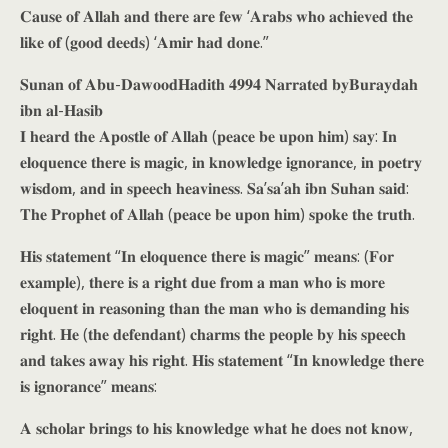
𝐂𝐚𝐮𝐬𝐞 𝐨𝐟 𝐀𝐥𝐥𝐚𝐡 𝐚𝐧𝐝 𝐭𝐡𝐞𝐫𝐞 𝐚𝐫𝐞 𝐟𝐞𝐰 ‘𝐀𝐫𝐚𝐛𝐬 𝐰𝐡𝐨 𝐚𝐜𝐡𝐢𝐞𝐯𝐞𝐝 𝐭𝐡𝐞
𝐥𝐢𝐤𝐞 𝐨𝐟 (𝐠𝐨𝐨𝐝 𝐝𝐞𝐞𝐝𝐬) ‘𝐀𝐦𝐢𝐫 𝐡𝐚𝐝 𝐝𝐨𝐧𝐞.”
𝐒𝐮𝐧𝐚𝐧 𝐨𝐟 𝐀𝐛𝐮-𝐃𝐚𝐰𝐨𝐨𝐝𝐇𝐚𝐝𝐢𝐭𝐡 𝟒𝟗𝟗𝟒 𝐍𝐚𝐫𝐫𝐚𝐭𝐞𝐝 𝐛𝐲𝐁𝐮𝐫𝐚𝐲𝐝𝐚𝐡
𝐢𝐛𝐧 𝐚𝐥-𝐇𝐚𝐬𝐢𝐛
𝐈 𝐡𝐞𝐚𝐫𝐝 𝐭𝐡𝐞 𝐀𝐩𝐨𝐬𝐭𝐥𝐞 𝐨𝐟 𝐀𝐥𝐥𝐚𝐡 (𝐩𝐞𝐚𝐜𝐞 𝐛𝐞 𝐮𝐩𝐨𝐧 𝐡𝐢𝐦) 𝐬𝐚𝐲: 𝐈𝐧
𝐞𝐥𝐨𝐪𝐮𝐞𝐧𝐜𝐞 𝐭𝐡𝐞𝐫𝐞 𝐢𝐬 𝐦𝐚𝐠𝐢𝐜, 𝐢𝐧 𝐤𝐧𝐨𝐰𝐥𝐞𝐝𝐠𝐞 𝐢𝐠𝐧𝐨𝐫𝐚𝐧𝐜𝐞, 𝐢𝐧 𝐩𝐨𝐞𝐭𝐫𝐲
𝐰𝐢𝐬𝐝𝐨𝐦, 𝐚𝐧𝐝 𝐢𝐧 𝐬𝐩𝐞𝐞𝐜𝐡 𝐡𝐞𝐚𝐯𝐢𝐧𝐞𝐬𝐬. 𝐒𝐚’𝐬𝐚’𝐚𝐡 𝐢𝐛𝐧 𝐒𝐮𝐡𝐚𝐧 𝐬𝐚𝐢𝐝:
𝐓𝐡𝐞 𝐏𝐫𝐨𝐩𝐡𝐞𝐭 𝐨𝐟 𝐀𝐥𝐥𝐚𝐡 (𝐩𝐞𝐚𝐜𝐞 𝐛𝐞 𝐮𝐩𝐨𝐧 𝐡𝐢𝐦) 𝐬𝐩𝐨𝐤𝐞 𝐭𝐡𝐞 𝐭𝐫𝐮𝐭𝐡.
𝐇𝐢𝐬 𝐬𝐭𝐚𝐭𝐞𝐦𝐞𝐧𝐭 “𝐈𝐧 𝐞𝐥𝐨𝐪𝐮𝐞𝐧𝐜𝐞 𝐭𝐡𝐞𝐫𝐞 𝐢𝐬 𝐦𝐚𝐠𝐢𝐜” 𝐦𝐞𝐚𝐧𝐬: (𝐅𝐨𝐫
𝐞𝐱𝐚𝐦𝐩𝐥𝐞), 𝐭𝐡𝐞𝐫𝐞 𝐢𝐬 𝐚 𝐫𝐢𝐠𝐡𝐭 𝐝𝐮𝐞 𝐟𝐫𝐨𝐦 𝐚 𝐦𝐚𝐧 𝐰𝐡𝐨 𝐢𝐬 𝐦𝐨𝐫𝐞
𝐞𝐥𝐨𝐪𝐮𝐞𝐧𝐭 𝐢𝐧 𝐫𝐞𝐚𝐬𝐨𝐧𝐢𝐧𝐠 𝐭𝐡𝐚𝐧 𝐭𝐡𝐞 𝐦𝐚𝐧 𝐰𝐡𝐨 𝐢𝐬 𝐝𝐞𝐦𝐚𝐧𝐝𝐢𝐧𝐠 𝐡𝐢𝐬
𝐫𝐢𝐠𝐡𝐭. 𝐇𝐞 (𝐭𝐡𝐞 𝐝𝐞𝐟𝐞𝐧𝐝𝐚𝐧𝐭) 𝐜𝐡𝐚𝐫𝐦𝐬 𝐭𝐡𝐞 𝐩𝐞𝐨𝐩𝐥𝐞 𝐛𝐲 𝐡𝐢𝐬 𝐬𝐩𝐞𝐞𝐜𝐡
𝐚𝐧𝐝 𝐭𝐚𝐤𝐞𝐬 𝐚𝐰𝐚𝐲 𝐡𝐢𝐬 𝐫𝐢𝐠𝐡𝐭. 𝐇𝐢𝐬 𝐬𝐭𝐚𝐭𝐞𝐦𝐞𝐧𝐭 “𝐈𝐧 𝐤𝐧𝐨𝐰𝐥𝐞𝐝𝐠𝐞 𝐭𝐡𝐞𝐫𝐞
𝐢𝐬 𝐢𝐠𝐧𝐨𝐫𝐚𝐧𝐜𝐞” 𝐦𝐞𝐚𝐧𝐬:
𝐀 𝐬𝐜𝐡𝐨𝐥𝐚𝐫 𝐛𝐫𝐢𝐧𝐠𝐬 𝐭𝐨 𝐡𝐢𝐬 𝐤𝐧𝐨𝐰𝐥𝐞𝐝𝐠𝐞 𝐰𝐡𝐚𝐭 𝐡𝐞 𝐝𝐨𝐞𝐬 𝐧𝐨𝐭 𝐤𝐧𝐨𝐰,