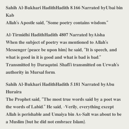
𝐒𝐚𝐡𝐢𝐡 𝐀𝐥-𝐁𝐮𝐤𝐡𝐚𝐫𝐢 𝐇𝐚𝐝𝐢𝐭𝐡𝐇𝐚𝐝𝐢𝐭𝐡 𝟖.𝟏𝟔𝟔 𝐍𝐚𝐫𝐫𝐚𝐭𝐞𝐝 𝐛𝐲𝐔𝐛𝐚𝐢 𝐛𝐢𝐧
𝐊𝐚𝐛
𝐀𝐥𝐥𝐚𝐡’𝐬 𝐀𝐩𝐨𝐬𝐭𝐥𝐞 𝐬𝐚𝐢𝐝, “𝐒𝐨𝐦𝐞 𝐩𝐨𝐞𝐭𝐫𝐲 𝐜𝐨𝐧𝐭𝐚𝐢𝐧𝐬 𝐰𝐢𝐬𝐝𝐨𝐦.”
𝐀𝐥-𝐓𝐢𝐫𝐦𝐢𝐝𝐡𝐢 𝐇𝐚𝐝𝐢𝐭𝐡𝐇𝐚𝐝𝐢𝐭𝐡 𝟒𝟖𝟎𝟕 𝐍𝐚𝐫𝐫𝐚𝐭𝐞𝐝 𝐛𝐲𝐀𝐢𝐬𝐡𝐚
𝐖𝐡𝐞𝐧 𝐭𝐡𝐞 𝐬𝐮𝐛𝐣𝐞𝐜𝐭 𝐨𝐟 𝐩𝐨𝐞𝐭𝐫𝐲 𝐰𝐚𝐬 𝐦𝐞𝐧𝐭𝐢𝐨𝐧𝐞𝐝 𝐭𝐨 𝐀𝐥𝐥𝐚𝐡’𝐬
𝐌𝐞𝐬𝐬𝐞𝐧𝐠𝐞𝐫 (𝐩𝐞𝐚𝐜𝐞 𝐛𝐞 𝐮𝐩𝐨𝐧 𝐡𝐢𝐦) 𝐡𝐞 𝐬𝐚𝐢𝐝, “𝐈𝐭 𝐢𝐬 𝐬𝐩𝐞𝐞𝐜𝐡, 𝐚𝐧𝐝
𝐰𝐡𝐚𝐭 𝐢𝐬 𝐠𝐨𝐨𝐝 𝐢𝐧 𝐢𝐭 𝐢𝐬 𝐠𝐨𝐨𝐝 𝐚𝐧𝐝 𝐰𝐡𝐚𝐭 𝐢𝐬 𝐛𝐚𝐝 𝐢𝐬 𝐛𝐚𝐝.”
𝐓𝐫𝐚𝐧𝐬𝐦𝐢𝐭𝐭𝐞𝐝 𝐛𝐲 𝐃𝐚𝐫𝐚𝐪𝐮𝐭𝐧𝐢. 𝐒𝐡𝐚𝐟𝐢’𝐢 𝐭𝐫𝐚𝐧𝐬𝐦𝐢𝐭𝐭𝐞𝐝 𝐨𝐧 𝐔𝐫𝐰𝐚𝐡’𝐬
𝐚𝐮𝐭𝐡𝐨𝐫𝐢𝐭𝐲 𝐢𝐧 𝐌𝐮𝐫𝐬𝐚𝐥 𝐟𝐨𝐫𝐦.
𝐒𝐚𝐡𝐢𝐡 𝐀𝐥-𝐁𝐮𝐤𝐡𝐚𝐫𝐢 𝐇𝐚𝐝𝐢𝐭𝐡𝐇𝐚𝐝𝐢𝐭𝐡 𝟓.𝟏𝟖𝟏 𝐍𝐚𝐫𝐫𝐚𝐭𝐞𝐝 𝐛𝐲𝐀𝐛𝐮
𝐇𝐮𝐫𝐚𝐢𝐫𝐚
𝐓𝐡𝐞 𝐏𝐫𝐨𝐩𝐡𝐞𝐭 𝐬𝐚𝐢𝐝, “𝐓𝐡𝐞 𝐦𝐨𝐬𝐭 𝐭𝐫𝐮𝐞 𝐰𝐨𝐫𝐝𝐬 𝐬𝐚𝐢𝐝 𝐛𝐲 𝐚 𝐩𝐨𝐞𝐭 𝐰𝐚𝐬
𝐭𝐡𝐞 𝐰𝐨𝐫𝐝𝐬 𝐨𝐟 𝐋𝐚𝐛𝐢𝐝.” 𝐇𝐞 𝐬𝐚𝐢𝐝, -𝐕𝐞𝐫𝐢𝐥𝐲, 𝐞𝐯𝐞𝐫𝐲𝐭𝐡𝐢𝐧𝐠 𝐞𝐱𝐜𝐞𝐩𝐭
𝐀𝐥𝐥𝐚𝐡 𝐢𝐬 𝐩𝐞𝐫𝐢𝐬𝐡𝐚𝐛𝐥𝐞 𝐚𝐧𝐝 𝐔𝐦𝐚𝐢𝐲𝐚 𝐛𝐢𝐧 𝐀𝐬-𝐒𝐚𝐥𝐭 𝐰𝐚𝐬 𝐚𝐛𝐨𝐮𝐭 𝐭𝐨 𝐛𝐞
𝐚 𝐌𝐮𝐬𝐥𝐢𝐦 (𝐛𝐮𝐭 𝐡𝐞 𝐝𝐢𝐝 𝐧𝐨𝐭 𝐞𝐦𝐛𝐫𝐚𝐜𝐞 𝐈𝐬𝐥𝐚𝐦).