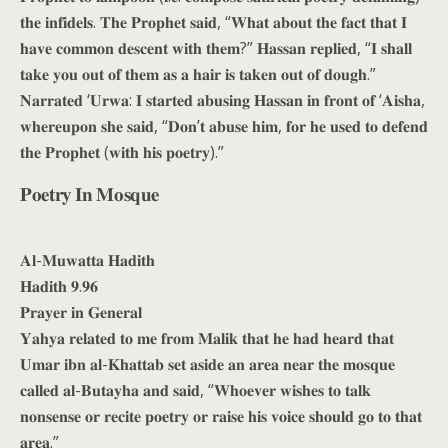
𝐭𝐡𝐞 𝐢𝐧𝐟𝐢𝐝𝐞𝐥𝐬. 𝐓𝐡𝐞 𝐏𝐫𝐨𝐩𝐡𝐞𝐭 𝐬𝐚𝐢𝐝, “𝐖𝐡𝐚𝐭 𝐚𝐛𝐨𝐮𝐭 𝐭𝐡𝐞 𝐟𝐚𝐜𝐭 𝐭𝐡𝐚𝐭 𝐈
𝐡𝐚𝐯𝐞 𝐜𝐨𝐦𝐦𝐨𝐧 𝐝𝐞𝐬𝐜𝐞𝐧𝐭 𝐰𝐢𝐭𝐡 𝐭𝐡𝐞𝐦?” 𝐇𝐚𝐬𝐬𝐚𝐧 𝐫𝐞𝐩𝐥𝐢𝐞𝐝, “𝐈 𝐬𝐡𝐚𝐥𝐥
𝐭𝐚𝐤𝐞 𝐲𝐨𝐮 𝐨𝐮𝐭 𝐨𝐟 𝐭𝐡𝐞𝐦 𝐚𝐬 𝐚 𝐡𝐚𝐢𝐫 𝐢𝐬 𝐭𝐚𝐤𝐞𝐧 𝐨𝐮𝐭 𝐨𝐟 𝐝𝐨𝐮𝐠𝐡.”
𝐍𝐚𝐫𝐫𝐚𝐭𝐞𝐝 ‘𝐔𝐫𝐰𝐚: 𝐈 𝐬𝐭𝐚𝐫𝐭𝐞𝐝 𝐚𝐛𝐮𝐬𝐢𝐧𝐠 𝐇𝐚𝐬𝐬𝐚𝐧 𝐢𝐧 𝐟𝐫𝐨𝐧𝐭 𝐨𝐟 ‘𝐀𝐢𝐬𝐡𝐚,
𝐰𝐡𝐞𝐫𝐞𝐮𝐩𝐨𝐧 𝐬𝐡𝐞 𝐬𝐚𝐢𝐝, “𝐃𝐨𝐧’𝐭 𝐚𝐛𝐮𝐬𝐞 𝐡𝐢𝐦, 𝐟𝐨𝐫 𝐡𝐞 𝐮𝐬𝐞𝐝 𝐭𝐨 𝐝𝐞𝐟𝐞𝐧𝐝
𝐭𝐡𝐞 𝐏𝐫𝐨𝐩𝐡𝐞𝐭 (𝐰𝐢𝐭𝐡 𝐡𝐢𝐬 𝐩𝐨𝐞𝐭𝐫𝐲).”
𝐏𝐨𝐞𝐭𝐫𝐲 𝐈𝐧 𝐌𝐨𝐬𝐪𝐮𝐞
𝐀𝐥-𝐌𝐮𝐰𝐚𝐭𝐭𝐚 𝐇𝐚𝐝𝐢𝐭𝐡
𝐇𝐚𝐝𝐢𝐭𝐡 𝟗.𝟗𝟔
𝐏𝐫𝐚𝐲𝐞𝐫 𝐢𝐧 𝐆𝐞𝐧𝐞𝐫𝐚𝐥
𝐘𝐚𝐡𝐲𝐚 𝐫𝐞𝐥𝐚𝐭𝐞𝐝 𝐭𝐨 𝐦𝐞 𝐟𝐫𝐨𝐦 𝐌𝐚𝐥𝐢𝐤 𝐭𝐡𝐚𝐭 𝐡𝐞 𝐡𝐚𝐝 𝐡𝐞𝐚𝐫𝐝 𝐭𝐡𝐚𝐭
𝐔𝐦𝐚𝐫 𝐢𝐛𝐧 𝐚𝐥-𝐊𝐡𝐚𝐭𝐭𝐚𝐛 𝐬𝐞𝐭 𝐚𝐬𝐢𝐝𝐞 𝐚𝐧 𝐚𝐫𝐞𝐚 𝐧𝐞𝐚𝐫 𝐭𝐡𝐞 𝐦𝐨𝐬𝐪𝐮𝐞
𝐜𝐚𝐥𝐥𝐞𝐝 𝐚𝐥-𝐁𝐮𝐭𝐚𝐲𝐡𝐚 𝐚𝐧𝐝 𝐬𝐚𝐢𝐝, “𝐖𝐡𝐨𝐞𝐯𝐞𝐫 𝐰𝐢𝐬𝐡𝐞𝐬 𝐭𝐨 𝐭𝐚𝐥𝐤
𝐧𝐨𝐧𝐬𝐞𝐧𝐬𝐞 𝐨𝐫 𝐫𝐞𝐜𝐢𝐭𝐞 𝐩𝐨𝐞𝐭𝐫𝐲 𝐨𝐫 𝐫𝐚𝐢𝐬𝐞 𝐡𝐢𝐬 𝐯𝐨𝐢𝐜𝐞 𝐬𝐡𝐨𝐮𝐥𝐝 𝐠𝐨 𝐭𝐨 𝐭𝐡𝐚𝐭
𝐚𝐫𝐞𝐚.”