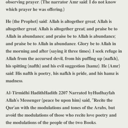
𝐨𝐛𝐬𝐞𝐫𝐯𝐢𝐧𝐠 𝐩𝐫𝐚𝐲𝐞𝐫. (𝐓𝐡𝐞 𝐧𝐚𝐫𝐫𝐚𝐭𝐨𝐫 𝐀𝐦𝐫 𝐬𝐚𝐢𝐝: 𝐈 𝐝𝐨 𝐧𝐨𝐭 𝐤𝐧𝐨𝐰
𝐰𝐡𝐢𝐜𝐡 𝐩𝐫𝐚𝐲𝐞𝐫 𝐡𝐞 𝐰𝐚𝐬 𝐨𝐟𝐟𝐞𝐫𝐢𝐧𝐠.)
𝐇𝐞 (𝐭𝐡𝐞 𝐏𝐫𝐨𝐩𝐡𝐞𝐭) 𝐬𝐚𝐢𝐝: 𝐀𝐥𝐥𝐚𝐡 𝐢𝐬 𝐚𝐥𝐭𝐨𝐠𝐞𝐭𝐡𝐞𝐫 𝐠𝐫𝐞𝐚𝐭; 𝐀𝐥𝐥𝐚𝐡 𝐢𝐬
𝐚𝐥𝐭𝐨𝐠𝐞𝐭𝐡𝐞𝐫 𝐠𝐫𝐞𝐚𝐭; 𝐀𝐥𝐥𝐚𝐡 𝐢𝐬 𝐚𝐥𝐭𝐨𝐠𝐞𝐭𝐡𝐞𝐫 𝐠𝐫𝐞𝐚𝐭; 𝐚𝐧𝐝 𝐩𝐫𝐚𝐢𝐬𝐞 𝐛𝐞 𝐭𝐨
𝐀𝐥𝐥𝐚𝐡 𝐢𝐧 𝐚𝐛𝐮𝐧𝐝𝐚𝐧𝐜𝐞; 𝐚𝐧𝐝 𝐩𝐫𝐚𝐢𝐬𝐞 𝐛𝐞 𝐭𝐨 𝐀𝐥𝐥𝐚𝐡 𝐢𝐬 𝐚𝐛𝐮𝐧𝐝𝐚𝐧𝐜𝐞;
𝐚𝐧𝐝 𝐩𝐫𝐚𝐢𝐬𝐞 𝐛𝐞 𝐭𝐨 𝐀𝐥𝐥𝐚𝐡 𝐢𝐧 𝐚𝐛𝐮𝐧𝐝𝐚𝐧𝐜𝐞. 𝐆𝐥𝐨𝐫𝐲 𝐛𝐞 𝐭𝐨 𝐀𝐥𝐥𝐚𝐡 𝐢𝐧
𝐭𝐡𝐞 𝐦𝐨𝐫𝐧𝐢𝐧𝐠 𝐚𝐧𝐝 𝐚𝐟𝐭𝐞𝐫 (𝐬𝐚𝐲𝐢𝐧𝐠 𝐢𝐭 𝐭𝐡𝐫𝐞𝐞 𝐭𝐢𝐦𝐞𝐬). 𝐈 𝐬𝐞𝐞𝐤 𝐫𝐞𝐟𝐮𝐠𝐞 𝐢𝐧
𝐀𝐥𝐥𝐚𝐡 𝐟𝐫𝐨𝐦 𝐭𝐡𝐞 𝐚𝐜𝐜𝐮𝐫𝐬𝐞𝐝 𝐝𝐞𝐯𝐢𝐥, 𝐟𝐫𝐨𝐦 𝐡𝐢𝐬 𝐩𝐮𝐟𝐟𝐢𝐧𝐠 𝐮𝐩 (𝐧𝐚𝐟𝐤𝐡),
𝐡𝐢𝐬 𝐬𝐩𝐢𝐭𝐭𝐢𝐧𝐠 (𝐧𝐚𝐟𝐭𝐡) 𝐚𝐧𝐝 𝐡𝐢𝐬 𝐞𝐯𝐢𝐥 𝐬𝐮𝐠𝐠𝐞𝐬𝐭𝐢𝐨𝐧 (𝐡𝐚𝐦𝐳). 𝐇𝐞 (𝐀𝐦𝐫)
𝐬𝐚𝐢𝐝: 𝐇𝐢𝐬 𝐧𝐚𝐟𝐭𝐡 𝐢𝐬 𝐩𝐨𝐞𝐭𝐫𝐲, 𝐡𝐢𝐬 𝐧𝐚𝐟𝐤𝐡 𝐢𝐬 𝐩𝐫𝐢𝐝𝐞, 𝐚𝐧𝐝 𝐡𝐢𝐬 𝐡𝐚𝐦𝐳 𝐢𝐬
𝐦𝐚𝐝𝐧𝐞𝐬𝐬.
𝐀𝐥-𝐓𝐢𝐫𝐦𝐢𝐝𝐡𝐢 𝐇𝐚𝐝𝐢𝐭𝐡𝐇𝐚𝐝𝐢𝐭𝐡 𝟐𝟐𝟎𝟕 𝐍𝐚𝐫𝐫𝐚𝐭𝐞𝐝 𝐛𝐲𝐇𝐮𝐝𝐡𝐚𝐲𝐟𝐚𝐡
𝐀𝐥𝐥𝐚𝐡’𝐬 𝐌𝐞𝐬𝐬𝐞𝐧𝐠𝐞𝐫 (𝐩𝐞𝐚𝐜𝐞 𝐛𝐞 𝐮𝐩𝐨𝐧 𝐡𝐢𝐦) 𝐬𝐚𝐢𝐝, “𝐑𝐞𝐜𝐢𝐭𝐞 𝐭𝐡𝐞
𝐐𝐮𝐫’𝐚𝐧 𝐰𝐢𝐭𝐡 𝐭𝐡𝐞 𝐦𝐨𝐝𝐮𝐥𝐚𝐭𝐢𝐨𝐧𝐬 𝐚𝐧𝐝 𝐭𝐨𝐧𝐞𝐬 𝐨𝐟 𝐭𝐡𝐞 𝐀𝐫𝐚𝐛𝐬, 𝐛𝐮𝐭
𝐚𝐯𝐨𝐢𝐝 𝐭𝐡𝐞 𝐦𝐨𝐝𝐮𝐥𝐚𝐭𝐢𝐨𝐧𝐬 𝐨𝐟 𝐭𝐡𝐨𝐬𝐞 𝐰𝐡𝐨 𝐫𝐞𝐜𝐢𝐭𝐞 𝐥𝐨𝐯𝐞 𝐩𝐨𝐞𝐭𝐫𝐲 𝐚𝐧𝐝
𝐭𝐡𝐞 𝐦𝐨𝐝𝐮𝐥𝐚𝐭𝐢𝐨𝐧𝐬 𝐨𝐟 𝐭𝐡𝐞 𝐩𝐞𝐨𝐩𝐥𝐞 𝐨𝐟 𝐭𝐡𝐞 𝐭𝐰𝐨 𝐁𝐨𝐨𝐤𝐬.