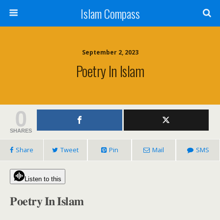
Islam Compass
September 2, 2023
Poetry In Islam
0
SHARES
Share
Tweet
Pin
Mail
SMS
Listen to this
𝐏𝐨𝐞𝐭𝐫𝐲 𝐈𝐧 𝐈𝐬𝐥𝐚𝐦