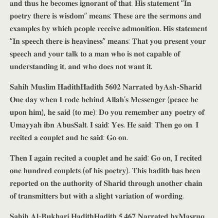
𝐚𝐧𝐝 𝐭𝐡𝐮𝐬 𝐡𝐞 𝐛𝐞𝐜𝐨𝐦𝐞𝐬 𝐢𝐠𝐧𝐨𝐫𝐚𝐧𝐭 𝐨𝐟 𝐭𝐡𝐚𝐭. 𝐇𝐢𝐬 𝐬𝐭𝐚𝐭𝐞𝐦𝐞𝐧𝐭 “𝐈𝐧
𝐩𝐨𝐞𝐭𝐫𝐲 𝐭𝐡𝐞𝐫𝐞 𝐢𝐬 𝐰𝐢𝐬𝐝𝐨𝐦” 𝐦𝐞𝐚𝐧𝐬: 𝐓𝐡𝐞𝐬𝐞 𝐚𝐫𝐞 𝐭𝐡𝐞 𝐬𝐞𝐫𝐦𝐨𝐧𝐬 𝐚𝐧𝐝
𝐞𝐱𝐚𝐦𝐩𝐥𝐞𝐬 𝐛𝐲 𝐰𝐡𝐢𝐜𝐡 𝐩𝐞𝐨𝐩𝐥𝐞 𝐫𝐞𝐜𝐞𝐢𝐯𝐞 𝐚𝐝𝐦𝐨𝐧𝐢𝐭𝐢𝐨𝐧. 𝐇𝐢𝐬 𝐬𝐭𝐚𝐭𝐞𝐦𝐞𝐧𝐭
“𝐈𝐧 𝐬𝐩𝐞𝐞𝐜𝐡 𝐭𝐡𝐞𝐫𝐞 𝐢𝐬 𝐡𝐞𝐚𝐯𝐢𝐧𝐞𝐬𝐬” 𝐦𝐞𝐚𝐧𝐬: 𝐓𝐡𝐚𝐭 𝐲𝐨𝐮 𝐩𝐫𝐞𝐬𝐞𝐧𝐭 𝐲𝐨𝐮𝐫
𝐬𝐩𝐞𝐞𝐜𝐡 𝐚𝐧𝐝 𝐲𝐨𝐮𝐫 𝐭𝐚𝐥𝐤 𝐭𝐨 𝐚 𝐦𝐚𝐧 𝐰𝐡𝐨 𝐢𝐬 𝐧𝐨𝐭 𝐜𝐚𝐩𝐚𝐛𝐥𝐞 𝐨𝐟
𝐮𝐧𝐝𝐞𝐫𝐬𝐭𝐚𝐧𝐝𝐢𝐧𝐠 𝐢𝐭, 𝐚𝐧𝐝 𝐰𝐡𝐨 𝐝𝐨𝐞𝐬 𝐧𝐨𝐭 𝐰𝐚𝐧𝐭 𝐢𝐭.
𝐒𝐚𝐡𝐢𝐡 𝐌𝐮𝐬𝐥𝐢𝐦 𝐇𝐚𝐝𝐢𝐭𝐡𝐇𝐚𝐝𝐢𝐭𝐡 𝟓𝟔𝟎𝟐 𝐍𝐚𝐫𝐫𝐚𝐭𝐞𝐝 𝐛𝐲𝐀𝐬𝐡-𝐒𝐡𝐚𝐫𝐢𝐝
𝐎𝐧𝐞 𝐝𝐚𝐲 𝐰𝐡𝐞𝐧 𝐈 𝐫𝐨𝐝𝐞 𝐛𝐞𝐡𝐢𝐧𝐝 𝐀𝐥𝐥𝐚𝐡’𝐬 𝐌𝐞𝐬𝐬𝐞𝐧𝐠𝐞𝐫 (𝐩𝐞𝐚𝐜𝐞 𝐛𝐞
𝐮𝐩𝐨𝐧 𝐡𝐢𝐦), 𝐡𝐞 𝐬𝐚𝐢𝐝 (𝐭𝐨 𝐦𝐞): 𝐃𝐨 𝐲𝐨𝐮 𝐫𝐞𝐦𝐞𝐦𝐛𝐞𝐫 𝐚𝐧𝐲 𝐩𝐨𝐞𝐭𝐫𝐲 𝐨𝐟
𝐔𝐦𝐚𝐲𝐲𝐚𝐡 𝐢𝐛𝐧 𝐀𝐛𝐮𝐬𝐒𝐚𝐥𝐭. 𝐈 𝐬𝐚𝐢𝐝: 𝐘𝐞𝐬. 𝐇𝐞 𝐬𝐚𝐢𝐝: 𝐓𝐡𝐞𝐧 𝐠𝐨 𝐨𝐧. 𝐈
𝐫𝐞𝐜𝐢𝐭𝐞𝐝 𝐚 𝐜𝐨𝐮𝐩𝐥𝐞𝐭 𝐚𝐧𝐝 𝐡𝐞 𝐬𝐚𝐢𝐝: 𝐆𝐨 𝐨𝐧.
𝐓𝐡𝐞𝐧 𝐈 𝐚𝐠𝐚𝐢𝐧 𝐫𝐞𝐜𝐢𝐭𝐞𝐝 𝐚 𝐜𝐨𝐮𝐩𝐥𝐞𝐭 𝐚𝐧𝐝 𝐡𝐞 𝐬𝐚𝐢𝐝: 𝐆𝐨 𝐨𝐧, 𝐈 𝐫𝐞𝐜𝐢𝐭𝐞𝐝
𝐨𝐧𝐞 𝐡𝐮𝐧𝐝𝐫𝐞𝐝 𝐜𝐨𝐮𝐩𝐥𝐞𝐭𝐬 (𝐨𝐟 𝐡𝐢𝐬 𝐩𝐨𝐞𝐭𝐫𝐲). 𝐓𝐡𝐢𝐬 𝐡𝐚𝐝𝐢𝐭𝐡 𝐡𝐚𝐬 𝐛𝐞𝐞𝐧
𝐫𝐞𝐩𝐨𝐫𝐭𝐞𝐝 𝐨𝐧 𝐭𝐡𝐞 𝐚𝐮𝐭𝐡𝐨𝐫𝐢𝐭𝐲 𝐨𝐟 𝐒𝐡𝐚𝐫𝐢𝐝 𝐭𝐡𝐫𝐨𝐮𝐠𝐡 𝐚𝐧𝐨𝐭𝐡𝐞𝐫 𝐜𝐡𝐚𝐢𝐧
𝐨𝐟 𝐭𝐫𝐚𝐧𝐬𝐦𝐢𝐭𝐭𝐞𝐫𝐬 𝐛𝐮𝐭 𝐰𝐢𝐭𝐡 𝐚 𝐬𝐥𝐢𝐠𝐡𝐭 𝐯𝐚𝐫𝐢𝐚𝐭𝐢𝐨𝐧 𝐨𝐟 𝐰𝐨𝐫𝐝𝐢𝐧𝐠.
𝐒𝐚𝐡𝐢𝐡 𝐀𝐥-𝐁𝐮𝐤𝐡𝐚𝐫𝐢 𝐇𝐚𝐝𝐢𝐭𝐡𝐇𝐚𝐝𝐢𝐭𝐡 𝟓.𝟒𝟔𝟕 𝐍𝐚𝐫𝐫𝐚𝐭𝐞𝐝 𝐛𝐲𝐌𝐚𝐬𝐫𝐮𝐪