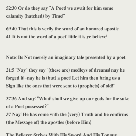
𝟓𝟐:𝟑𝟎 𝐎𝐫 𝐝𝐨 𝐭𝐡𝐞𝐲 𝐬𝐚𝐲 “𝐀 𝐏𝐨𝐞𝐭! 𝐰𝐞 𝐚𝐰𝐚𝐢𝐭 𝐟𝐨𝐫 𝐡𝐢𝐦 𝐬𝐨𝐦𝐞
𝐜𝐚𝐥𝐚𝐦𝐢𝐭𝐲 (𝐡𝐚𝐭𝐜𝐡𝐞𝐝) 𝐛𝐲 𝐓𝐢𝐦𝐞!”
𝟔𝟗:𝟒𝟎 𝐓𝐡𝐚𝐭 𝐭𝐡𝐢𝐬 𝐢𝐬 𝐯𝐞𝐫𝐢𝐥𝐲 𝐭𝐡𝐞 𝐰𝐨𝐫𝐝 𝐨𝐟 𝐚𝐧 𝐡𝐨𝐧𝐨𝐫𝐞𝐝 𝐚𝐩𝐨𝐬𝐭𝐥𝐞;
𝟒𝟏 𝐈𝐭 𝐢𝐬 𝐧𝐨𝐭 𝐭𝐡𝐞 𝐰𝐨𝐫𝐝 𝐨𝐟 𝐚 𝐩𝐨𝐞𝐭: 𝐥𝐢𝐭𝐭𝐥𝐞 𝐢𝐭 𝐢𝐬 𝐲𝐞 𝐛𝐞𝐥𝐢𝐞𝐯𝐞!
𝐍𝐨𝐭𝐞: 𝐈𝐭𝐬 𝐍𝐨𝐭 𝐦𝐞𝐫𝐞𝐥𝐲 𝐚𝐧 𝐢𝐦𝐚𝐠𝐢𝐧𝐚𝐫𝐲 𝐭𝐚𝐥𝐞 𝐩𝐫𝐞𝐬𝐞𝐧𝐭𝐞𝐝 𝐛𝐲 𝐚 𝐩𝐨𝐞𝐭
𝟐𝟏:𝟓 “𝐍𝐚𝐲” 𝐭𝐡𝐞𝐲 𝐬𝐚𝐲 “(𝐭𝐡𝐞𝐬𝐞 𝐚𝐫𝐞) 𝐦𝐞𝐝𝐥𝐞𝐲𝐬 𝐨𝐟 𝐝𝐫𝐞𝐚𝐦𝐬! 𝐧𝐚𝐲 𝐡𝐞
𝐟𝐨𝐫𝐠𝐞𝐝 𝐢𝐭!–𝐧𝐚𝐲 𝐡𝐞 𝐢𝐬 (𝐛𝐮𝐭) 𝐚 𝐩𝐨𝐞𝐭! 𝐋𝐞𝐭 𝐡𝐢𝐦 𝐭𝐡𝐞𝐧 𝐛𝐫𝐢𝐧𝐠 𝐮𝐬 𝐚
𝐒𝐢𝐠𝐧 𝐥𝐢𝐤𝐞 𝐭𝐡𝐞 𝐨𝐧𝐞𝐬 𝐭𝐡𝐚𝐭 𝐰𝐞𝐫𝐞 𝐬𝐞𝐧𝐭 𝐭𝐨 (𝐩𝐫𝐨𝐩𝐡𝐞𝐭𝐬) 𝐨𝐟 𝐨𝐥𝐝!”
𝟑𝟕:𝟑𝟔 𝐀𝐧𝐝 𝐬𝐚𝐲: “𝐖𝐡𝐚𝐭! 𝐬𝐡𝐚𝐥𝐥 𝐰𝐞 𝐠𝐢𝐯𝐞 𝐮𝐩 𝐨𝐮𝐫 𝐠𝐨𝐝𝐬 𝐟𝐨𝐫 𝐭𝐡𝐞 𝐬𝐚𝐤𝐞
𝐨𝐟 𝐚 𝐏𝐨𝐞𝐭 𝐩𝐨𝐬𝐬𝐞𝐬𝐬𝐞𝐝?”
𝟑𝟕 𝐍𝐚𝐲! 𝐇𝐞 𝐡𝐚𝐬 𝐜𝐨𝐦𝐞 𝐰𝐢𝐭𝐡 𝐭𝐡𝐞 (𝐯𝐞𝐫𝐲) 𝐓𝐫𝐮𝐭𝐡 𝐚𝐧𝐝 𝐡𝐞 𝐜𝐨𝐧𝐟𝐢𝐫𝐦𝐬
(𝐭𝐡𝐞 𝐌𝐞𝐬𝐬𝐚𝐠𝐞 𝐨𝐟) 𝐭𝐡𝐞 𝐚𝐩𝐨𝐬𝐭𝐥𝐞𝐬 (𝐛𝐞𝐟𝐨𝐫𝐞 𝐇𝐢𝐦)
𝐓𝐡𝐞 𝐁𝐞𝐥𝐢𝐞𝐯𝐞𝐫 𝐒𝐭𝐫𝐢𝐯𝐞𝐬 𝐖𝐢𝐭𝐡 𝐇𝐢𝐬 𝐒𝐰𝐨𝐫𝐝 𝐀𝐧𝐝 𝐇𝐢𝐬 𝐓𝐨𝐧𝐠𝐮𝐞