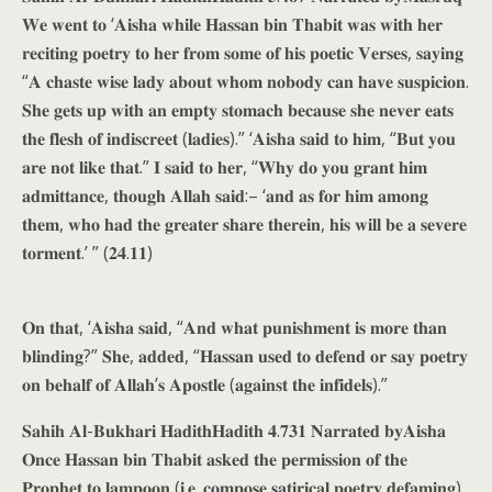
𝐖𝐞 𝐰𝐞𝐧𝐭 𝐭𝐨 ‘𝐀𝐢𝐬𝐡𝐚 𝐰𝐡𝐢𝐥𝐞 𝐇𝐚𝐬𝐬𝐚𝐧 𝐛𝐢𝐧 𝐓𝐡𝐚𝐛𝐢𝐭 𝐰𝐚𝐬 𝐰𝐢𝐭𝐡 𝐡𝐞𝐫
𝐫𝐞𝐜𝐢𝐭𝐢𝐧𝐠 𝐩𝐨𝐞𝐭𝐫𝐲 𝐭𝐨 𝐡𝐞𝐫 𝐟𝐫𝐨𝐦 𝐬𝐨𝐦𝐞 𝐨𝐟 𝐡𝐢𝐬 𝐩𝐨𝐞𝐭𝐢𝐜 𝐕𝐞𝐫𝐬𝐞𝐬, 𝐬𝐚𝐲𝐢𝐧𝐠
“𝐀 𝐜𝐡𝐚𝐬𝐭𝐞 𝐰𝐢𝐬𝐞 𝐥𝐚𝐝𝐲 𝐚𝐛𝐨𝐮𝐭 𝐰𝐡𝐨𝐦 𝐧𝐨𝐛𝐨𝐝𝐲 𝐜𝐚𝐧 𝐡𝐚𝐯𝐞 𝐬𝐮𝐬𝐩𝐢𝐜𝐢𝐨𝐧.
𝐒𝐡𝐞 𝐠𝐞𝐭𝐬 𝐮𝐩 𝐰𝐢𝐭𝐡 𝐚𝐧 𝐞𝐦𝐩𝐭𝐲 𝐬𝐭𝐨𝐦𝐚𝐜𝐡 𝐛𝐞𝐜𝐚𝐮𝐬𝐞 𝐬𝐡𝐞 𝐧𝐞𝐯𝐞𝐫 𝐞𝐚𝐭𝐬
𝐭𝐡𝐞 𝐟𝐥𝐞𝐬𝐡 𝐨𝐟 𝐢𝐧𝐝𝐢𝐬𝐜𝐫𝐞𝐞𝐭 (𝐥𝐚𝐝𝐢𝐞𝐬).” ‘𝐀𝐢𝐬𝐡𝐚 𝐬𝐚𝐢𝐝 𝐭𝐨 𝐡𝐢𝐦, “𝐁𝐮𝐭 𝐲𝐨𝐮
𝐚𝐫𝐞 𝐧𝐨𝐭 𝐥𝐢𝐤𝐞 𝐭𝐡𝐚𝐭.” 𝐈 𝐬𝐚𝐢𝐝 𝐭𝐨 𝐡𝐞𝐫, “𝐖𝐡𝐲 𝐝𝐨 𝐲𝐨𝐮 𝐠𝐫𝐚𝐧𝐭 𝐡𝐢𝐦
𝐚𝐝𝐦𝐢𝐭𝐭𝐚𝐧𝐜𝐞, 𝐭𝐡𝐨𝐮𝐠𝐡 𝐀𝐥𝐥𝐚𝐡 𝐬𝐚𝐢𝐝:– ‘𝐚𝐧𝐝 𝐚𝐬 𝐟𝐨𝐫 𝐡𝐢𝐦 𝐚𝐦𝐨𝐧𝐠
𝐭𝐡𝐞𝐦, 𝐰𝐡𝐨 𝐡𝐚𝐝 𝐭𝐡𝐞 𝐠𝐫𝐞𝐚𝐭𝐞𝐫 𝐬𝐡𝐚𝐫𝐞 𝐭𝐡𝐞𝐫𝐞𝐢𝐧, 𝐡𝐢𝐬 𝐰𝐢𝐥𝐥 𝐛𝐞 𝐚 𝐬𝐞𝐯𝐞𝐫𝐞
𝐭𝐨𝐫𝐦𝐞𝐧𝐭.’ ” (𝟐𝟒.𝟏𝟏)
𝐎𝐧 𝐭𝐡𝐚𝐭, ‘𝐀𝐢𝐬𝐡𝐚 𝐬𝐚𝐢𝐝, “𝐀𝐧𝐝 𝐰𝐡𝐚𝐭 𝐩𝐮𝐧𝐢𝐬𝐡𝐦𝐞𝐧𝐭 𝐢𝐬 𝐦𝐨𝐫𝐞 𝐭𝐡𝐚𝐧
𝐛𝐥𝐢𝐧𝐝𝐢𝐧𝐠?” 𝐒𝐡𝐞, 𝐚𝐝𝐝𝐞𝐝, “𝐇𝐚𝐬𝐬𝐚𝐧 𝐮𝐬𝐞𝐝 𝐭𝐨 𝐝𝐞𝐟𝐞𝐧𝐝 𝐨𝐫 𝐬𝐚𝐲 𝐩𝐨𝐞𝐭𝐫𝐲
𝐨𝐧 𝐛𝐞𝐡𝐚𝐥𝐟 𝐨𝐟 𝐀𝐥𝐥𝐚𝐡’𝐬 𝐀𝐩𝐨𝐬𝐭𝐥𝐞 (𝐚𝐠𝐚𝐢𝐧𝐬𝐭 𝐭𝐡𝐞 𝐢𝐧𝐟𝐢𝐝𝐞𝐥𝐬).”
𝐒𝐚𝐡𝐢𝐡 𝐀𝐥-𝐁𝐮𝐤𝐡𝐚𝐫𝐢 𝐇𝐚𝐝𝐢𝐭𝐡𝐇𝐚𝐝𝐢𝐭𝐡 𝟒.𝟕𝟑𝟏 𝐍𝐚𝐫𝐫𝐚𝐭𝐞𝐝 𝐛𝐲𝐀𝐢𝐬𝐡𝐚
𝐎𝐧𝐜𝐞 𝐇𝐚𝐬𝐬𝐚𝐧 𝐛𝐢𝐧 𝐓𝐡𝐚𝐛𝐢𝐭 𝐚𝐬𝐤𝐞𝐝 𝐭𝐡𝐞 𝐩𝐞𝐫𝐦𝐢𝐬𝐬𝐢𝐨𝐧 𝐨𝐟 𝐭𝐡𝐞
𝐏𝐫𝐨𝐩𝐡𝐞𝐭 𝐭𝐨 𝐥𝐚𝐦𝐩𝐨𝐨𝐧 (𝐢.𝐞. 𝐜𝐨𝐦𝐩𝐨𝐬𝐞 𝐬𝐚𝐭𝐢𝐫𝐢𝐜𝐚𝐥 𝐩𝐨𝐞𝐭𝐫𝐲 𝐝𝐞𝐟𝐚𝐦𝐢𝐧𝐠)