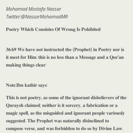
Mohamad Mostafa Nassar
Twitter:@NassarMohamadMR
𝐏𝐨𝐞𝐭𝐫𝐲 𝐖𝐡𝐢𝐜𝐡 𝐂𝐨𝐧𝐬𝐢𝐬𝐭𝐞𝐬 𝐎𝐟 𝐖𝐫𝐨𝐧𝐠 𝐈𝐬 𝐏𝐨𝐡𝐢𝐛𝐢𝐭𝐞𝐝
𝟑𝟔:𝟔𝟗 𝐖𝐞 𝐡𝐚𝐯𝐞 𝐧𝐨𝐭 𝐢𝐧𝐬𝐭𝐫𝐮𝐜𝐭𝐞𝐝 𝐭𝐡𝐞 (𝐏𝐫𝐨𝐩𝐡𝐞𝐭) 𝐢𝐧 𝐏𝐨𝐞𝐭𝐫𝐲 𝐧𝐨𝐫 𝐢𝐬
𝐢𝐭 𝐦𝐞𝐞𝐭 𝐟𝐨𝐫 𝐇𝐢𝐦: 𝐭𝐡𝐢𝐬 𝐢𝐬 𝐧𝐨 𝐥𝐞𝐬𝐬 𝐭𝐡𝐚𝐧 𝐚 𝐌𝐞𝐬𝐬𝐚𝐠𝐞 𝐚𝐧𝐝 𝐚 𝐐𝐮𝐫’𝐚𝐧
𝐦𝐚𝐤𝐢𝐧𝐠 𝐭𝐡𝐢𝐧𝐠𝐬 𝐜𝐥𝐞𝐚𝐫:
𝐍𝐨𝐭𝐞:𝐈𝐛𝐧 𝐤𝐚𝐭𝐡𝐢𝐫 𝐬𝐚𝐲𝐬:
𝐓𝐡𝐢𝐬 𝐢𝐬 𝐧𝐨𝐭 𝐩𝐨𝐞𝐭𝐫𝐲, 𝐚𝐬 𝐬𝐨𝐦𝐞 𝐨𝐟 𝐭𝐡𝐞 𝐢𝐠𝐧𝐨𝐫𝐚𝐧𝐭 𝐝𝐢𝐬𝐛𝐞𝐥𝐢𝐞𝐯𝐞𝐫𝐬 𝐨𝐟 𝐭𝐡𝐞
𝐐𝐮𝐫𝐚𝐲𝐬𝐡 𝐜𝐥𝐚𝐢𝐦𝐞𝐝; 𝐧𝐞𝐢𝐭𝐡𝐞𝐫 𝐢𝐬 𝐢𝐭 𝐬𝐨𝐫𝐜𝐞𝐫𝐲, 𝐚 𝐟𝐚𝐛𝐫𝐢𝐜𝐚𝐭𝐢𝐨𝐧 𝐨𝐫 𝐚
𝐦𝐚𝐠𝐢𝐜 𝐬𝐩𝐞𝐥𝐥, 𝐚𝐬 𝐭𝐡𝐞 𝐦𝐢𝐬𝐠𝐮𝐢𝐝𝐞𝐝 𝐚𝐧𝐝 𝐢𝐠𝐧𝐨𝐫𝐚𝐧𝐭 𝐩𝐞𝐨𝐩𝐥𝐞 𝐯𝐚𝐫𝐢𝐨𝐮𝐬𝐥𝐲
𝐬𝐮𝐠𝐠𝐞𝐬𝐭𝐞𝐝. 𝐓𝐡𝐞 𝐏𝐫𝐨𝐩𝐡𝐞𝐭 𝐰𝐚𝐬 𝐧𝐚𝐭𝐮𝐫𝐚𝐥𝐥𝐲 𝐝𝐢𝐬𝐢𝐧𝐜𝐥𝐢𝐧𝐞𝐝 𝐭𝐨
𝐜𝐨𝐦𝐩𝐨𝐬𝐞 𝐯𝐞𝐫𝐬𝐞, 𝐚𝐧𝐝 𝐰𝐚𝐬 𝐟𝐨𝐫𝐛𝐢𝐝𝐝𝐞𝐧 𝐭𝐨 𝐝𝐨 𝐬𝐨 𝐛𝐲 𝐃𝐢𝐯𝐢𝐧𝐞 𝐋𝐚𝐰.