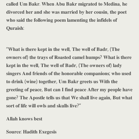
𝐜𝐚𝐥𝐥𝐞𝐝 𝐔𝐦 𝐁𝐚𝐤𝐫. 𝐖𝐡𝐞𝐧 𝐀𝐛𝐮 𝐁𝐚𝐤𝐫 𝐦𝐢𝐠𝐫𝐚𝐭𝐞𝐝 𝐭𝐨 𝐌𝐞𝐝𝐢𝐧𝐚, 𝐡𝐞
𝐝𝐢𝐯𝐨𝐫𝐜𝐞𝐝 𝐡𝐞𝐫 𝐚𝐧𝐝 𝐬𝐡𝐞 𝐰𝐚𝐬 𝐦𝐚𝐫𝐫𝐢𝐞𝐝 𝐛𝐲 𝐡𝐞𝐫 𝐜𝐨𝐮𝐬𝐢𝐧, 𝐭𝐡𝐞 𝐩𝐨𝐞𝐭
𝐰𝐡𝐨 𝐬𝐚𝐢𝐝 𝐭𝐡𝐞 𝐟𝐨𝐥𝐥𝐨𝐰𝐢𝐧𝐠 𝐩𝐨𝐞𝐦 𝐥𝐚𝐦𝐞𝐧𝐭𝐢𝐧𝐠 𝐭𝐡𝐞 𝐢𝐧𝐟𝐢𝐝𝐞𝐥𝐬 𝐨𝐟
𝐐𝐮𝐫𝐚𝐢𝐬𝐡:
“𝐖𝐡𝐚𝐭 𝐢𝐬 𝐭𝐡𝐞𝐫𝐞 𝐤𝐞𝐩𝐭 𝐢𝐧 𝐭𝐡𝐞 𝐰𝐞𝐥𝐥, 𝐓𝐡𝐞 𝐰𝐞𝐥𝐥 𝐨𝐟 𝐁𝐚𝐝𝐫, (𝐓𝐡𝐞
𝐨𝐰𝐧𝐞𝐫𝐬 𝐨𝐟) 𝐭𝐡𝐞 𝐭𝐫𝐚𝐲𝐬 𝐨𝐟 𝐑𝐨𝐚𝐬𝐭𝐞𝐝 𝐜𝐚𝐦𝐞𝐥 𝐡𝐮𝐦𝐩𝐬? 𝐖𝐡𝐚𝐭 𝐢𝐬 𝐭𝐡𝐞𝐫𝐞
𝐤𝐞𝐩𝐭 𝐢𝐧 𝐭𝐡𝐞 𝐰𝐞𝐥𝐥, 𝐓𝐡𝐞 𝐰𝐞𝐥𝐥 𝐨𝐟 𝐁𝐚𝐝𝐫, (𝐓𝐡𝐞 𝐨𝐰𝐧𝐞𝐫𝐬 𝐨𝐟) 𝐥𝐚𝐝𝐲
𝐬𝐢𝐧𝐠𝐞𝐫𝐬 𝐀𝐧𝐝 𝐟𝐫𝐢𝐞𝐧𝐝𝐬 𝐨𝐟 𝐭𝐡𝐞 𝐡𝐨𝐧𝐨𝐫𝐚𝐛𝐥𝐞 𝐜𝐨𝐦𝐩𝐚𝐧𝐢𝐨𝐧𝐬; 𝐰𝐡𝐨 𝐮𝐬𝐞𝐝
𝐭𝐨 𝐝𝐫𝐢𝐧𝐤 (𝐰𝐢𝐧𝐞) 𝐭𝐨𝐠𝐞𝐭𝐡𝐞𝐫, 𝐔𝐦 𝐁𝐚𝐤𝐫 𝐠𝐫𝐞𝐞𝐭𝐬 𝐮𝐬 𝐖𝐢𝐭𝐡 𝐭𝐡𝐞
𝐠𝐫𝐞𝐞𝐭𝐢𝐧𝐠 𝐨𝐟 𝐩𝐞𝐚𝐜𝐞, 𝐁𝐮𝐭 𝐜𝐚𝐧 𝐈 𝐟𝐢𝐧𝐝 𝐩𝐞𝐚𝐜𝐞 𝐀𝐟𝐭𝐞𝐫 𝐦𝐲 𝐩𝐞𝐨𝐩𝐥𝐞 𝐡𝐚𝐯𝐞
𝐠𝐨𝐧𝐞? 𝐓𝐡𝐞 𝐀𝐩𝐨𝐬𝐭𝐥𝐞 𝐭𝐞𝐥𝐥𝐬 𝐮𝐬 𝐭𝐡𝐚𝐭 𝐖𝐞 𝐬𝐡𝐚𝐥𝐥 𝐥𝐢𝐯𝐞 𝐚𝐠𝐚𝐢𝐧, 𝐁𝐮𝐭 𝐰𝐡𝐚𝐭
𝐬𝐨𝐫𝐭 𝐨𝐟 𝐥𝐢𝐟𝐞 𝐰𝐢𝐥𝐥 𝐨𝐰𝐥𝐬 𝐚𝐧𝐝 𝐬𝐤𝐮𝐥𝐥𝐬 𝐥𝐢𝐯𝐞?”
𝐀𝐥𝐥𝐚𝐡 𝐤𝐧𝐨𝐰𝐬 𝐛𝐞𝐬𝐭
𝐒𝐨𝐮𝐫𝐜𝐞: 𝐇𝐚𝐝𝐢𝐭𝐡 𝐄𝐱𝐞𝐠𝐞𝐬𝐢𝐬