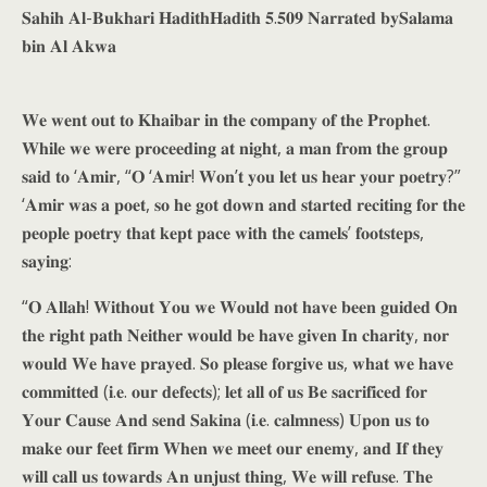
𝐒𝐚𝐡𝐢𝐡 𝐀𝐥-𝐁𝐮𝐤𝐡𝐚𝐫𝐢 𝐇𝐚𝐝𝐢𝐭𝐡𝐇𝐚𝐝𝐢𝐭𝐡 𝟓.𝟓𝟎𝟗 𝐍𝐚𝐫𝐫𝐚𝐭𝐞𝐝 𝐛𝐲𝐒𝐚𝐥𝐚𝐦𝐚
𝐛𝐢𝐧 𝐀𝐥 𝐀𝐤𝐰𝐚
𝐖𝐞 𝐰𝐞𝐧𝐭 𝐨𝐮𝐭 𝐭𝐨 𝐊𝐡𝐚𝐢𝐛𝐚𝐫 𝐢𝐧 𝐭𝐡𝐞 𝐜𝐨𝐦𝐩𝐚𝐧𝐲 𝐨𝐟 𝐭𝐡𝐞 𝐏𝐫𝐨𝐩𝐡𝐞𝐭.
𝐖𝐡𝐢𝐥𝐞 𝐰𝐞 𝐰𝐞𝐫𝐞 𝐩𝐫𝐨𝐜𝐞𝐞𝐝𝐢𝐧𝐠 𝐚𝐭 𝐧𝐢𝐠𝐡𝐭, 𝐚 𝐦𝐚𝐧 𝐟𝐫𝐨𝐦 𝐭𝐡𝐞 𝐠𝐫𝐨𝐮𝐩
𝐬𝐚𝐢𝐝 𝐭𝐨 ‘𝐀𝐦𝐢𝐫, “𝐎 ‘𝐀𝐦𝐢𝐫! 𝐖𝐨𝐧’𝐭 𝐲𝐨𝐮 𝐥𝐞𝐭 𝐮𝐬 𝐡𝐞𝐚𝐫 𝐲𝐨𝐮𝐫 𝐩𝐨𝐞𝐭𝐫𝐲?”
‘𝐀𝐦𝐢𝐫 𝐰𝐚𝐬 𝐚 𝐩𝐨𝐞𝐭, 𝐬𝐨 𝐡𝐞 𝐠𝐨𝐭 𝐝𝐨𝐰𝐧 𝐚𝐧𝐝 𝐬𝐭𝐚𝐫𝐭𝐞𝐝 𝐫𝐞𝐜𝐢𝐭𝐢𝐧𝐠 𝐟𝐨𝐫 𝐭𝐡𝐞
𝐩𝐞𝐨𝐩𝐥𝐞 𝐩𝐨𝐞𝐭𝐫𝐲 𝐭𝐡𝐚𝐭 𝐤𝐞𝐩𝐭 𝐩𝐚𝐜𝐞 𝐰𝐢𝐭𝐡 𝐭𝐡𝐞 𝐜𝐚𝐦𝐞𝐥𝐬’ 𝐟𝐨𝐨𝐭𝐬𝐭𝐞𝐩𝐬,
𝐬𝐚𝐲𝐢𝐧𝐠:
“𝐎 𝐀𝐥𝐥𝐚𝐡! 𝐖𝐢𝐭𝐡𝐨𝐮𝐭 𝐘𝐨𝐮 𝐰𝐞 𝐖𝐨𝐮𝐥𝐝 𝐧𝐨𝐭 𝐡𝐚𝐯𝐞 𝐛𝐞𝐞𝐧 𝐠𝐮𝐢𝐝𝐞𝐝 𝐎𝐧
𝐭𝐡𝐞 𝐫𝐢𝐠𝐡𝐭 𝐩𝐚𝐭𝐡 𝐍𝐞𝐢𝐭𝐡𝐞𝐫 𝐰𝐨𝐮𝐥𝐝 𝐛𝐞 𝐡𝐚𝐯𝐞 𝐠𝐢𝐯𝐞𝐧 𝐈𝐧 𝐜𝐡𝐚𝐫𝐢𝐭𝐲, 𝐧𝐨𝐫
𝐰𝐨𝐮𝐥𝐝 𝐖𝐞 𝐡𝐚𝐯𝐞 𝐩𝐫𝐚𝐲𝐞𝐝. 𝐒𝐨 𝐩𝐥𝐞𝐚𝐬𝐞 𝐟𝐨𝐫𝐠𝐢𝐯𝐞 𝐮𝐬, 𝐰𝐡𝐚𝐭 𝐰𝐞 𝐡𝐚𝐯𝐞
𝐜𝐨𝐦𝐦𝐢𝐭𝐭𝐞𝐝 (𝐢.𝐞. 𝐨𝐮𝐫 𝐝𝐞𝐟𝐞𝐜𝐭𝐬); 𝐥𝐞𝐭 𝐚𝐥𝐥 𝐨𝐟 𝐮𝐬 𝐁𝐞 𝐬𝐚𝐜𝐫𝐢𝐟𝐢𝐜𝐞𝐝 𝐟𝐨𝐫
𝐘𝐨𝐮𝐫 𝐂𝐚𝐮𝐬𝐞 𝐀𝐧𝐝 𝐬𝐞𝐧𝐝 𝐒𝐚𝐤𝐢𝐧𝐚 (𝐢.𝐞. 𝐜𝐚𝐥𝐦𝐧𝐞𝐬𝐬) 𝐔𝐩𝐨𝐧 𝐮𝐬 𝐭𝐨
𝐦𝐚𝐤𝐞 𝐨𝐮𝐫 𝐟𝐞𝐞𝐭 𝐟𝐢𝐫𝐦 𝐖𝐡𝐞𝐧 𝐰𝐞 𝐦𝐞𝐞𝐭 𝐨𝐮𝐫 𝐞𝐧𝐞𝐦𝐲, 𝐚𝐧𝐝 𝐈𝐟 𝐭𝐡𝐞𝐲
𝐰𝐢𝐥𝐥 𝐜𝐚𝐥𝐥 𝐮𝐬 𝐭𝐨𝐰𝐚𝐫𝐝𝐬 𝐀𝐧 𝐮𝐧𝐣𝐮𝐬𝐭 𝐭𝐡𝐢𝐧𝐠, 𝐖𝐞 𝐰𝐢𝐥𝐥 𝐫𝐞𝐟𝐮𝐬𝐞. 𝐓𝐡𝐞