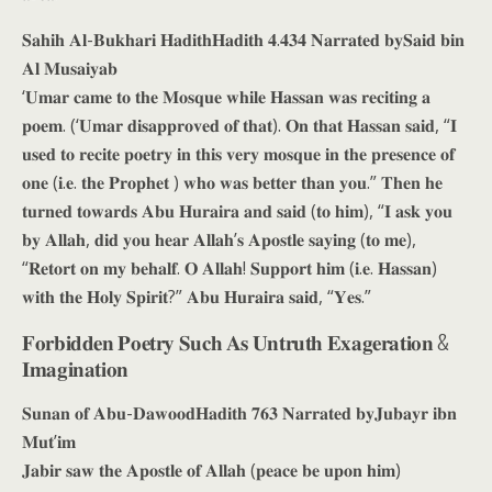
𝐒𝐚𝐡𝐢𝐡 𝐀𝐥-𝐁𝐮𝐤𝐡𝐚𝐫𝐢 𝐇𝐚𝐝𝐢𝐭𝐡𝐇𝐚𝐝𝐢𝐭𝐡 𝟒.𝟒𝟑𝟒 𝐍𝐚𝐫𝐫𝐚𝐭𝐞𝐝 𝐛𝐲𝐒𝐚𝐢𝐝 𝐛𝐢𝐧
𝐀𝐥 𝐌𝐮𝐬𝐚𝐢𝐲𝐚𝐛
‘𝐔𝐦𝐚𝐫 𝐜𝐚𝐦𝐞 𝐭𝐨 𝐭𝐡𝐞 𝐌𝐨𝐬𝐪𝐮𝐞 𝐰𝐡𝐢𝐥𝐞 𝐇𝐚𝐬𝐬𝐚𝐧 𝐰𝐚𝐬 𝐫𝐞𝐜𝐢𝐭𝐢𝐧𝐠 𝐚
𝐩𝐨𝐞𝐦. (‘𝐔𝐦𝐚𝐫 𝐝𝐢𝐬𝐚𝐩𝐩𝐫𝐨𝐯𝐞𝐝 𝐨𝐟 𝐭𝐡𝐚𝐭). 𝐎𝐧 𝐭𝐡𝐚𝐭 𝐇𝐚𝐬𝐬𝐚𝐧 𝐬𝐚𝐢𝐝, “𝐈
𝐮𝐬𝐞𝐝 𝐭𝐨 𝐫𝐞𝐜𝐢𝐭𝐞 𝐩𝐨𝐞𝐭𝐫𝐲 𝐢𝐧 𝐭𝐡𝐢𝐬 𝐯𝐞𝐫𝐲 𝐦𝐨𝐬𝐪𝐮𝐞 𝐢𝐧 𝐭𝐡𝐞 𝐩𝐫𝐞𝐬𝐞𝐧𝐜𝐞 𝐨𝐟
𝐨𝐧𝐞 (𝐢.𝐞. 𝐭𝐡𝐞 𝐏𝐫𝐨𝐩𝐡𝐞𝐭 ) 𝐰𝐡𝐨 𝐰𝐚𝐬 𝐛𝐞𝐭𝐭𝐞𝐫 𝐭𝐡𝐚𝐧 𝐲𝐨𝐮.” 𝐓𝐡𝐞𝐧 𝐡𝐞
𝐭𝐮𝐫𝐧𝐞𝐝 𝐭𝐨𝐰𝐚𝐫𝐝𝐬 𝐀𝐛𝐮 𝐇𝐮𝐫𝐚𝐢𝐫𝐚 𝐚𝐧𝐝 𝐬𝐚𝐢𝐝 (𝐭𝐨 𝐡𝐢𝐦), “𝐈 𝐚𝐬𝐤 𝐲𝐨𝐮
𝐛𝐲 𝐀𝐥𝐥𝐚𝐡, 𝐝𝐢𝐝 𝐲𝐨𝐮 𝐡𝐞𝐚𝐫 𝐀𝐥𝐥𝐚𝐡’𝐬 𝐀𝐩𝐨𝐬𝐭𝐥𝐞 𝐬𝐚𝐲𝐢𝐧𝐠 (𝐭𝐨 𝐦𝐞),
“𝐑𝐞𝐭𝐨𝐫𝐭 𝐨𝐧 𝐦𝐲 𝐛𝐞𝐡𝐚𝐥𝐟. 𝐎 𝐀𝐥𝐥𝐚𝐡! 𝐒𝐮𝐩𝐩𝐨𝐫𝐭 𝐡𝐢𝐦 (𝐢.𝐞. 𝐇𝐚𝐬𝐬𝐚𝐧)
𝐰𝐢𝐭𝐡 𝐭𝐡𝐞 𝐇𝐨𝐥𝐲 𝐒𝐩𝐢𝐫𝐢𝐭?” 𝐀𝐛𝐮 𝐇𝐮𝐫𝐚𝐢𝐫𝐚 𝐬𝐚𝐢𝐝, “𝐘𝐞𝐬.”
𝐅𝐨𝐫𝐛𝐢𝐝𝐝𝐞𝐧 𝐏𝐨𝐞𝐭𝐫𝐲 𝐒𝐮𝐜𝐡 𝐀𝐬 𝐔𝐧𝐭𝐫𝐮𝐭𝐡 𝐄𝐱𝐚𝐠𝐞𝐫𝐚𝐭𝐢𝐨𝐧 &
𝐈𝐦𝐚𝐠𝐢𝐧𝐚𝐭𝐢𝐨𝐧
𝐒𝐮𝐧𝐚𝐧 𝐨𝐟 𝐀𝐛𝐮-𝐃𝐚𝐰𝐨𝐨𝐝𝐇𝐚𝐝𝐢𝐭𝐡 𝟕𝟔𝟑 𝐍𝐚𝐫𝐫𝐚𝐭𝐞𝐝 𝐛𝐲𝐉𝐮𝐛𝐚𝐲𝐫 𝐢𝐛𝐧
𝐌𝐮𝐭’𝐢𝐦
𝐉𝐚𝐛𝐢𝐫 𝐬𝐚𝐰 𝐭𝐡𝐞 𝐀𝐩𝐨𝐬𝐭𝐥𝐞 𝐨𝐟 𝐀𝐥𝐥𝐚𝐡 (𝐩𝐞𝐚𝐜𝐞 𝐛𝐞 𝐮𝐩𝐨𝐧 𝐡𝐢𝐦)