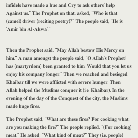
𝐢𝐧𝐟𝐢𝐝𝐞𝐥𝐬 𝐡𝐚𝐯𝐞 𝐦𝐚𝐝𝐞 𝐚 𝐡𝐮𝐞 𝐚𝐧𝐝 𝐂𝐫𝐲 𝐭𝐨 𝐚𝐬𝐤 𝐨𝐭𝐡𝐞𝐫𝐬’ 𝐡𝐞𝐥𝐩
𝐀𝐠𝐚𝐢𝐧𝐬𝐭 𝐮𝐬.” 𝐓𝐡𝐞 𝐏𝐫𝐨𝐩𝐡𝐞𝐭 𝐨𝐧 𝐭𝐡𝐚𝐭, 𝐚𝐬𝐤𝐞𝐝, “𝐖𝐡𝐨 𝐢𝐬 𝐭𝐡𝐚𝐭
(𝐜𝐚𝐦𝐞𝐥) 𝐝𝐫𝐢𝐯𝐞𝐫 (𝐫𝐞𝐜𝐢𝐭𝐢𝐧𝐠 𝐩𝐨𝐞𝐭𝐫𝐲)?” 𝐓𝐡𝐞 𝐩𝐞𝐨𝐩𝐥𝐞 𝐬𝐚𝐢𝐝, “𝐇𝐞 𝐢𝐬
‘𝐀𝐦𝐢𝐫 𝐛𝐢𝐧 𝐀𝐥-𝐀𝐤𝐰𝐚’.”
𝐓𝐡𝐞𝐧 𝐭𝐡𝐞 𝐏𝐫𝐨𝐩𝐡𝐞𝐭 𝐬𝐚𝐢𝐝, “𝐌𝐚𝐲 𝐀𝐥𝐥𝐚𝐡 𝐛𝐞𝐬𝐭𝐨𝐰 𝐇𝐢𝐬 𝐌𝐞𝐫𝐜𝐲 𝐨𝐧
𝐡𝐢𝐦.” 𝐀 𝐦𝐚𝐧 𝐚𝐦𝐨𝐧𝐠𝐬𝐭 𝐭𝐡𝐞 𝐩𝐞𝐨𝐩𝐥𝐞 𝐬𝐚𝐢𝐝, “𝐎 𝐀𝐥𝐥𝐚𝐡’𝐬 𝐏𝐫𝐨𝐩𝐡𝐞𝐭!
𝐡𝐚𝐬 (𝐦𝐚𝐫𝐭𝐲𝐫𝐝𝐨𝐦) 𝐛𝐞𝐞𝐧 𝐠𝐫𝐚𝐧𝐭𝐞𝐝 𝐭𝐨 𝐡𝐢𝐦. 𝐖𝐨𝐮𝐥𝐝 𝐭𝐡𝐚𝐭 𝐲𝐨𝐮 𝐥𝐞𝐭 𝐮𝐬
𝐞𝐧𝐣𝐨𝐲 𝐡𝐢𝐬 𝐜𝐨𝐦𝐩𝐚𝐧𝐲 𝐥𝐨𝐧𝐠𝐞𝐫.” 𝐓𝐡𝐞𝐧 𝐰𝐞 𝐫𝐞𝐚𝐜𝐡𝐞𝐝 𝐚𝐧𝐝 𝐛𝐞𝐬𝐢𝐞𝐠𝐞𝐝
𝐊𝐡𝐚𝐢𝐛𝐚𝐫 𝐭𝐢𝐥𝐥 𝐰𝐞 𝐰𝐞𝐫𝐞 𝐚𝐟𝐟𝐥𝐢𝐜𝐭𝐞𝐝 𝐰𝐢𝐭𝐡 𝐬𝐞𝐯𝐞𝐫𝐞 𝐡𝐮𝐧𝐠𝐞𝐫. 𝐓𝐡𝐞𝐧
𝐀𝐥𝐥𝐚𝐡 𝐡𝐞𝐥𝐩𝐞𝐝 𝐭𝐡𝐞 𝐌𝐮𝐬𝐥𝐢𝐦𝐬 𝐜𝐨𝐧𝐪𝐮𝐞𝐫 𝐢𝐭 (𝐢.𝐞. 𝐊𝐡𝐚𝐢𝐛𝐚𝐫). 𝐈𝐧 𝐭𝐡𝐞
𝐞𝐯𝐞𝐧𝐢𝐧𝐠 𝐨𝐟 𝐭𝐡𝐞 𝐝𝐚𝐲 𝐨𝐟 𝐭𝐡𝐞 𝐂𝐨𝐧𝐪𝐮𝐞𝐬𝐭 𝐨𝐟 𝐭𝐡𝐞 𝐜𝐢𝐭𝐲, 𝐭𝐡𝐞 𝐌𝐮𝐬𝐥𝐢𝐦𝐬
𝐦𝐚𝐝𝐞 𝐡𝐮𝐠𝐞 𝐟𝐢𝐫𝐞𝐬.
𝐓𝐡𝐞 𝐏𝐫𝐨𝐩𝐡𝐞𝐭 𝐬𝐚𝐢𝐝, “𝐖𝐡𝐚𝐭 𝐚𝐫𝐞 𝐭𝐡𝐞𝐬𝐞 𝐟𝐢𝐫𝐞𝐬? 𝐅𝐨𝐫 𝐜𝐨𝐨𝐤𝐢𝐧𝐠 𝐰𝐡𝐚𝐭,
𝐚𝐫𝐞 𝐲𝐨𝐮 𝐦𝐚𝐤𝐢𝐧𝐠 𝐭𝐡𝐞 𝐟𝐢𝐫𝐞?” 𝐓𝐡𝐞 𝐩𝐞𝐨𝐩𝐥𝐞 𝐫𝐞𝐩𝐥𝐢𝐞𝐝, “(𝐅𝐨𝐫 𝐜𝐨𝐨𝐤𝐢𝐧𝐠)
𝐦𝐞𝐚𝐭.” 𝐇𝐞 𝐚𝐬𝐤𝐞𝐝, “𝐖𝐡𝐚𝐭 𝐤𝐢𝐧𝐝 𝐨𝐟 𝐦𝐞𝐚𝐭?” 𝐓𝐡𝐞𝐲 (𝐢.𝐞. 𝐩𝐞𝐨𝐩𝐥𝐞)