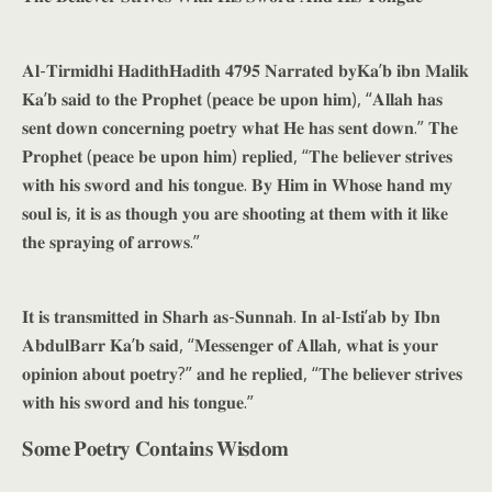
𝐀𝐥-𝐓𝐢𝐫𝐦𝐢𝐝𝐡𝐢 𝐇𝐚𝐝𝐢𝐭𝐡𝐇𝐚𝐝𝐢𝐭𝐡 𝟒𝟕𝟗𝟓 𝐍𝐚𝐫𝐫𝐚𝐭𝐞𝐝 𝐛𝐲𝐊𝐚’𝐛 𝐢𝐛𝐧 𝐌𝐚𝐥𝐢𝐤
𝐊𝐚’𝐛 𝐬𝐚𝐢𝐝 𝐭𝐨 𝐭𝐡𝐞 𝐏𝐫𝐨𝐩𝐡𝐞𝐭 (𝐩𝐞𝐚𝐜𝐞 𝐛𝐞 𝐮𝐩𝐨𝐧 𝐡𝐢𝐦), “𝐀𝐥𝐥𝐚𝐡 𝐡𝐚𝐬
𝐬𝐞𝐧𝐭 𝐝𝐨𝐰𝐧 𝐜𝐨𝐧𝐜𝐞𝐫𝐧𝐢𝐧𝐠 𝐩𝐨𝐞𝐭𝐫𝐲 𝐰𝐡𝐚𝐭 𝐇𝐞 𝐡𝐚𝐬 𝐬𝐞𝐧𝐭 𝐝𝐨𝐰𝐧.” 𝐓𝐡𝐞
𝐏𝐫𝐨𝐩𝐡𝐞𝐭 (𝐩𝐞𝐚𝐜𝐞 𝐛𝐞 𝐮𝐩𝐨𝐧 𝐡𝐢𝐦) 𝐫𝐞𝐩𝐥𝐢𝐞𝐝, “𝐓𝐡𝐞 𝐛𝐞𝐥𝐢𝐞𝐯𝐞𝐫 𝐬𝐭𝐫𝐢𝐯𝐞𝐬
𝐰𝐢𝐭𝐡 𝐡𝐢𝐬 𝐬𝐰𝐨𝐫𝐝 𝐚𝐧𝐝 𝐡𝐢𝐬 𝐭𝐨𝐧𝐠𝐮𝐞. 𝐁𝐲 𝐇𝐢𝐦 𝐢𝐧 𝐖𝐡𝐨𝐬𝐞 𝐡𝐚𝐧𝐝 𝐦𝐲
𝐬𝐨𝐮𝐥 𝐢𝐬, 𝐢𝐭 𝐢𝐬 𝐚𝐬 𝐭𝐡𝐨𝐮𝐠𝐡 𝐲𝐨𝐮 𝐚𝐫𝐞 𝐬𝐡𝐨𝐨𝐭𝐢𝐧𝐠 𝐚𝐭 𝐭𝐡𝐞𝐦 𝐰𝐢𝐭𝐡 𝐢𝐭 𝐥𝐢𝐤𝐞
𝐭𝐡𝐞 𝐬𝐩𝐫𝐚𝐲𝐢𝐧𝐠 𝐨𝐟 𝐚𝐫𝐫𝐨𝐰𝐬.”
𝐈𝐭 𝐢𝐬 𝐭𝐫𝐚𝐧𝐬𝐦𝐢𝐭𝐭𝐞𝐝 𝐢𝐧 𝐒𝐡𝐚𝐫𝐡 𝐚𝐬-𝐒𝐮𝐧𝐧𝐚𝐡. 𝐈𝐧 𝐚𝐥-𝐈𝐬𝐭𝐢’𝐚𝐛 𝐛𝐲 𝐈𝐛𝐧
𝐀𝐛𝐝𝐮𝐥𝐁𝐚𝐫𝐫 𝐊𝐚’𝐛 𝐬𝐚𝐢𝐝, “𝐌𝐞𝐬𝐬𝐞𝐧𝐠𝐞𝐫 𝐨𝐟 𝐀𝐥𝐥𝐚𝐡, 𝐰𝐡𝐚𝐭 𝐢𝐬 𝐲𝐨𝐮𝐫
𝐨𝐩𝐢𝐧𝐢𝐨𝐧 𝐚𝐛𝐨𝐮𝐭 𝐩𝐨𝐞𝐭𝐫𝐲?” 𝐚𝐧𝐝 𝐡𝐞 𝐫𝐞𝐩𝐥𝐢𝐞𝐝, “𝐓𝐡𝐞 𝐛𝐞𝐥𝐢𝐞𝐯𝐞𝐫 𝐬𝐭𝐫𝐢𝐯𝐞𝐬
𝐰𝐢𝐭𝐡 𝐡𝐢𝐬 𝐬𝐰𝐨𝐫𝐝 𝐚𝐧𝐝 𝐡𝐢𝐬 𝐭𝐨𝐧𝐠𝐮𝐞.”
𝐒𝐨𝐦𝐞 𝐏𝐨𝐞𝐭𝐫𝐲 𝐂𝐨𝐧𝐭𝐚𝐢𝐧𝐬 𝐖𝐢𝐬𝐝𝐨𝐦