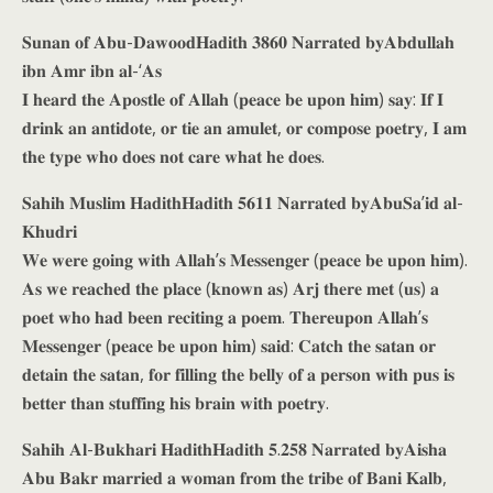
𝐒𝐮𝐧𝐚𝐧 𝐨𝐟 𝐀𝐛𝐮-𝐃𝐚𝐰𝐨𝐨𝐝𝐇𝐚𝐝𝐢𝐭𝐡 𝟑𝟖𝟔𝟎 𝐍𝐚𝐫𝐫𝐚𝐭𝐞𝐝 𝐛𝐲𝐀𝐛𝐝𝐮𝐥𝐥𝐚𝐡
𝐢𝐛𝐧 𝐀𝐦𝐫 𝐢𝐛𝐧 𝐚𝐥-‘𝐀𝐬
𝐈 𝐡𝐞𝐚𝐫𝐝 𝐭𝐡𝐞 𝐀𝐩𝐨𝐬𝐭𝐥𝐞 𝐨𝐟 𝐀𝐥𝐥𝐚𝐡 (𝐩𝐞𝐚𝐜𝐞 𝐛𝐞 𝐮𝐩𝐨𝐧 𝐡𝐢𝐦) 𝐬𝐚𝐲: 𝐈𝐟 𝐈
𝐝𝐫𝐢𝐧𝐤 𝐚𝐧 𝐚𝐧𝐭𝐢𝐝𝐨𝐭𝐞, 𝐨𝐫 𝐭𝐢𝐞 𝐚𝐧 𝐚𝐦𝐮𝐥𝐞𝐭, 𝐨𝐫 𝐜𝐨𝐦𝐩𝐨𝐬𝐞 𝐩𝐨𝐞𝐭𝐫𝐲, 𝐈 𝐚𝐦
𝐭𝐡𝐞 𝐭𝐲𝐩𝐞 𝐰𝐡𝐨 𝐝𝐨𝐞𝐬 𝐧𝐨𝐭 𝐜𝐚𝐫𝐞 𝐰𝐡𝐚𝐭 𝐡𝐞 𝐝𝐨𝐞𝐬.
𝐒𝐚𝐡𝐢𝐡 𝐌𝐮𝐬𝐥𝐢𝐦 𝐇𝐚𝐝𝐢𝐭𝐡𝐇𝐚𝐝𝐢𝐭𝐡 𝟓𝟔𝟏𝟏 𝐍𝐚𝐫𝐫𝐚𝐭𝐞𝐝 𝐛𝐲𝐀𝐛𝐮𝐒𝐚’𝐢𝐝 𝐚𝐥-
𝐊𝐡𝐮𝐝𝐫𝐢
𝐖𝐞 𝐰𝐞𝐫𝐞 𝐠𝐨𝐢𝐧𝐠 𝐰𝐢𝐭𝐡 𝐀𝐥𝐥𝐚𝐡’𝐬 𝐌𝐞𝐬𝐬𝐞𝐧𝐠𝐞𝐫 (𝐩𝐞𝐚𝐜𝐞 𝐛𝐞 𝐮𝐩𝐨𝐧 𝐡𝐢𝐦).
𝐀𝐬 𝐰𝐞 𝐫𝐞𝐚𝐜𝐡𝐞𝐝 𝐭𝐡𝐞 𝐩𝐥𝐚𝐜𝐞 (𝐤𝐧𝐨𝐰𝐧 𝐚𝐬) 𝐀𝐫𝐣 𝐭𝐡𝐞𝐫𝐞 𝐦𝐞𝐭 (𝐮𝐬) 𝐚
𝐩𝐨𝐞𝐭 𝐰𝐡𝐨 𝐡𝐚𝐝 𝐛𝐞𝐞𝐧 𝐫𝐞𝐜𝐢𝐭𝐢𝐧𝐠 𝐚 𝐩𝐨𝐞𝐦. 𝐓𝐡𝐞𝐫𝐞𝐮𝐩𝐨𝐧 𝐀𝐥𝐥𝐚𝐡’𝐬
𝐌𝐞𝐬𝐬𝐞𝐧𝐠𝐞𝐫 (𝐩𝐞𝐚𝐜𝐞 𝐛𝐞 𝐮𝐩𝐨𝐧 𝐡𝐢𝐦) 𝐬𝐚𝐢𝐝: 𝐂𝐚𝐭𝐜𝐡 𝐭𝐡𝐞 𝐬𝐚𝐭𝐚𝐧 𝐨𝐫
𝐝𝐞𝐭𝐚𝐢𝐧 𝐭𝐡𝐞 𝐬𝐚𝐭𝐚𝐧, 𝐟𝐨𝐫 𝐟𝐢𝐥𝐥𝐢𝐧𝐠 𝐭𝐡𝐞 𝐛𝐞𝐥𝐥𝐲 𝐨𝐟 𝐚 𝐩𝐞𝐫𝐬𝐨𝐧 𝐰𝐢𝐭𝐡 𝐩𝐮𝐬 𝐢𝐬
𝐛𝐞𝐭𝐭𝐞𝐫 𝐭𝐡𝐚𝐧 𝐬𝐭𝐮𝐟𝐟𝐢𝐧𝐠 𝐡𝐢𝐬 𝐛𝐫𝐚𝐢𝐧 𝐰𝐢𝐭𝐡 𝐩𝐨𝐞𝐭𝐫𝐲.
𝐒𝐚𝐡𝐢𝐡 𝐀𝐥-𝐁𝐮𝐤𝐡𝐚𝐫𝐢 𝐇𝐚𝐝𝐢𝐭𝐡𝐇𝐚𝐝𝐢𝐭𝐡 𝟓.𝟐𝟓𝟖 𝐍𝐚𝐫𝐫𝐚𝐭𝐞𝐝 𝐛𝐲𝐀𝐢𝐬𝐡𝐚
𝐀𝐛𝐮 𝐁𝐚𝐤𝐫 𝐦𝐚𝐫𝐫𝐢𝐞𝐝 𝐚 𝐰𝐨𝐦𝐚𝐧 𝐟𝐫𝐨𝐦 𝐭𝐡𝐞 𝐭𝐫𝐢𝐛𝐞 𝐨𝐟 𝐁𝐚𝐧𝐢 𝐊𝐚𝐥𝐛,