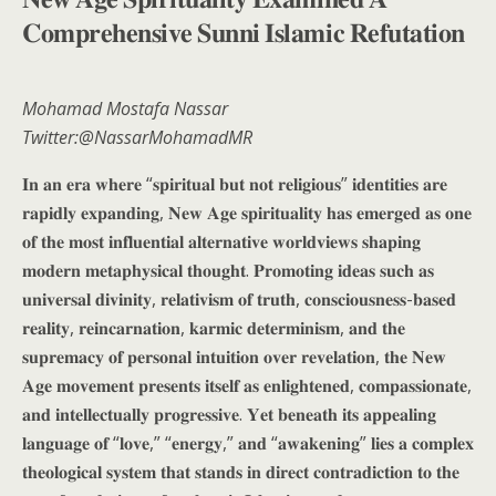
𝐂𝐨𝐦𝐩𝐫𝐞𝐡𝐞𝐧𝐬𝐢𝐯𝐞 𝐒𝐮𝐧𝐧𝐢 𝐈𝐬𝐥𝐚𝐦𝐢𝐜 𝐑𝐞𝐟𝐮𝐭𝐚𝐭𝐢𝐨𝐧
Mohamad Mostafa Nassar
Twitter:@NassarMohamadMR
𝐈𝐧 𝐚𝐧 𝐞𝐫𝐚 𝐰𝐡𝐞𝐫𝐞 “𝐬𝐩𝐢𝐫𝐢𝐭𝐮𝐚𝐥 𝐛𝐮𝐭 𝐧𝐨𝐭 𝐫𝐞𝐥𝐢𝐠𝐢𝐨𝐮𝐬” 𝐢𝐝𝐞𝐧𝐭𝐢𝐭𝐢𝐞𝐬 𝐚𝐫𝐞
𝐫𝐚𝐩𝐢𝐝𝐥𝐲 𝐞𝐱𝐩𝐚𝐧𝐝𝐢𝐧𝐠, 𝐍𝐞𝐰 𝐀𝐠𝐞 𝐬𝐩𝐢𝐫𝐢𝐭𝐮𝐚𝐥𝐢𝐭𝐲 𝐡𝐚𝐬 𝐞𝐦𝐞𝐫𝐠𝐞𝐝 𝐚𝐬 𝐨𝐧𝐞
𝐨𝐟 𝐭𝐡𝐞 𝐦𝐨𝐬𝐭 𝐢𝐧𝐟𝐥𝐮𝐞𝐧𝐭𝐢𝐚𝐥 𝐚𝐥𝐭𝐞𝐫𝐧𝐚𝐭𝐢𝐯𝐞 𝐰𝐨𝐫𝐥𝐝𝐯𝐢𝐞𝐰𝐬 𝐬𝐡𝐚𝐩𝐢𝐧𝐠
𝐦𝐨𝐝𝐞𝐫𝐧 𝐦𝐞𝐭𝐚𝐩𝐡𝐲𝐬𝐢𝐜𝐚𝐥 𝐭𝐡𝐨𝐮𝐠𝐡𝐭. 𝐏𝐫𝐨𝐦𝐨𝐭𝐢𝐧𝐠 𝐢𝐝𝐞𝐚𝐬 𝐬𝐮𝐜𝐡 𝐚𝐬
𝐮𝐧𝐢𝐯𝐞𝐫𝐬𝐚𝐥 𝐝𝐢𝐯𝐢𝐧𝐢𝐭𝐲, 𝐫𝐞𝐥𝐚𝐭𝐢𝐯𝐢𝐬𝐦 𝐨𝐟 𝐭𝐫𝐮𝐭𝐡, 𝐜𝐨𝐧𝐬𝐜𝐢𝐨𝐮𝐬𝐧𝐞𝐬𝐬-𝐛𝐚𝐬𝐞𝐝
𝐫𝐞𝐚𝐥𝐢𝐭𝐲, 𝐫𝐞𝐢𝐧𝐜𝐚𝐫𝐧𝐚𝐭𝐢𝐨𝐧, 𝐤𝐚𝐫𝐦𝐢𝐜 𝐝𝐞𝐭𝐞𝐫𝐦𝐢𝐧𝐢𝐬𝐦, 𝐚𝐧𝐝 𝐭𝐡𝐞
𝐬𝐮𝐩𝐫𝐞𝐦𝐚𝐜𝐲 𝐨𝐟 𝐩𝐞𝐫𝐬𝐨𝐧𝐚𝐥 𝐢𝐧𝐭𝐮𝐢𝐭𝐢𝐨𝐧 𝐨𝐯𝐞𝐫 𝐫𝐞𝐯𝐞𝐥𝐚𝐭𝐢𝐨𝐧, 𝐭𝐡𝐞 𝐍𝐞𝐰
𝐀𝐠𝐞 𝐦𝐨𝐯𝐞𝐦𝐞𝐧𝐭 𝐩𝐫𝐞𝐬𝐞𝐧𝐭𝐬 𝐢𝐭𝐬𝐞𝐥𝐟 𝐚𝐬 𝐞𝐧𝐥𝐢𝐠𝐡𝐭𝐞𝐧𝐞𝐝, 𝐜𝐨𝐦𝐩𝐚𝐬𝐬𝐢𝐨𝐧𝐚𝐭𝐞,
𝐚𝐧𝐝 𝐢𝐧𝐭𝐞𝐥𝐥𝐞𝐜𝐭𝐮𝐚𝐥𝐥𝐲 𝐩𝐫𝐨𝐠𝐫𝐞𝐬𝐬𝐢𝐯𝐞. 𝐘𝐞𝐭 𝐛𝐞𝐧𝐞𝐚𝐭𝐡 𝐢𝐭𝐬 𝐚𝐩𝐩𝐞𝐚𝐥𝐢𝐧𝐠
𝐥𝐚𝐧𝐠𝐮𝐚𝐠𝐞 𝐨𝐟 “𝐥𝐨𝐯𝐞,” “𝐞𝐧𝐞𝐫𝐠𝐲,” 𝐚𝐧𝐝 “𝐚𝐰𝐚𝐤𝐞𝐧𝐢𝐧𝐠” 𝐥𝐢𝐞𝐬 𝐚 𝐜𝐨𝐦𝐩𝐥𝐞𝐱
𝐭𝐡𝐞𝐨𝐥𝐨𝐠𝐢𝐜𝐚𝐥 𝐬𝐲𝐬𝐭𝐞𝐦 𝐭𝐡𝐚𝐭 𝐬𝐭𝐚𝐧𝐝𝐬 𝐢𝐧 𝐝𝐢𝐫𝐞𝐜𝐭 𝐜𝐨𝐧𝐭𝐫𝐚𝐝𝐢𝐜𝐭𝐢𝐨𝐧 𝐭𝐨 𝐭𝐡𝐞