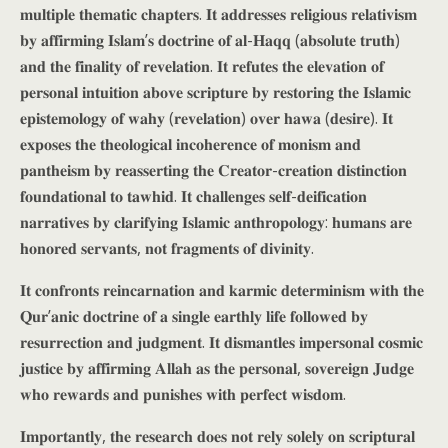
𝐦𝐮𝐥𝐭𝐢𝐩𝐥𝐞 𝐭𝐡𝐞𝐦𝐚𝐭𝐢𝐜 𝐜𝐡𝐚𝐩𝐭𝐞𝐫𝐬. 𝐈𝐭 𝐚𝐝𝐝𝐫𝐞𝐬𝐬𝐞𝐬 𝐫𝐞𝐥𝐢𝐠𝐢𝐨𝐮𝐬 𝐫𝐞𝐥𝐚𝐭𝐢𝐯𝐢𝐬𝐦
𝐛𝐲 𝐚𝐟𝐟𝐢𝐫𝐦𝐢𝐧𝐠 𝐈𝐬𝐥𝐚𝐦’𝐬 𝐝𝐨𝐜𝐭𝐫𝐢𝐧𝐞 𝐨𝐟 𝐚𝐥-𝐇𝐚𝐪𝐪 (𝐚𝐛𝐬𝐨𝐥𝐮𝐭𝐞 𝐭𝐫𝐮𝐭𝐡)
𝐚𝐧𝐝 𝐭𝐡𝐞 𝐟𝐢𝐧𝐚𝐥𝐢𝐭𝐲 𝐨𝐟 𝐫𝐞𝐯𝐞𝐥𝐚𝐭𝐢𝐨𝐧. 𝐈𝐭 𝐫𝐞𝐟𝐮𝐭𝐞𝐬 𝐭𝐡𝐞 𝐞𝐥𝐞𝐯𝐚𝐭𝐢𝐨𝐧 𝐨𝐟
𝐩𝐞𝐫𝐬𝐨𝐧𝐚𝐥 𝐢𝐧𝐭𝐮𝐢𝐭𝐢𝐨𝐧 𝐚𝐛𝐨𝐯𝐞 𝐬𝐜𝐫𝐢𝐩𝐭𝐮𝐫𝐞 𝐛𝐲 𝐫𝐞𝐬𝐭𝐨𝐫𝐢𝐧𝐠 𝐭𝐡𝐞 𝐈𝐬𝐥𝐚𝐦𝐢𝐜
𝐞𝐩𝐢𝐬𝐭𝐞𝐦𝐨𝐥𝐨𝐠𝐲 𝐨𝐟 𝐰𝐚𝐡𝐲 (𝐫𝐞𝐯𝐞𝐥𝐚𝐭𝐢𝐨𝐧) 𝐨𝐯𝐞𝐫 𝐡𝐚𝐰𝐚 (𝐝𝐞𝐬𝐢𝐫𝐞). 𝐈𝐭
𝐞𝐱𝐩𝐨𝐬𝐞𝐬 𝐭𝐡𝐞 𝐭𝐡𝐞𝐨𝐥𝐨𝐠𝐢𝐜𝐚𝐥 𝐢𝐧𝐜𝐨𝐡𝐞𝐫𝐞𝐧𝐜𝐞 𝐨𝐟 𝐦𝐨𝐧𝐢𝐬𝐦 𝐚𝐧𝐝
𝐩𝐚𝐧𝐭𝐡𝐞𝐢𝐬𝐦 𝐛𝐲 𝐫𝐞𝐚𝐬𝐬𝐞𝐫𝐭𝐢𝐧𝐠 𝐭𝐡𝐞 𝐂𝐫𝐞𝐚𝐭𝐨𝐫-𝐜𝐫𝐞𝐚𝐭𝐢𝐨𝐧 𝐝𝐢𝐬𝐭𝐢𝐧𝐜𝐭𝐢𝐨𝐧
𝐟𝐨𝐮𝐧𝐝𝐚𝐭𝐢𝐨𝐧𝐚𝐥 𝐭𝐨 𝐭𝐚𝐰𝐡𝐢𝐝. 𝐈𝐭 𝐜𝐡𝐚𝐥𝐥𝐞𝐧𝐠𝐞𝐬 𝐬𝐞𝐥𝐟-𝐝𝐞𝐢𝐟𝐢𝐜𝐚𝐭𝐢𝐨𝐧
𝐧𝐚𝐫𝐫𝐚𝐭𝐢𝐯𝐞𝐬 𝐛𝐲 𝐜𝐥𝐚𝐫𝐢𝐟𝐲𝐢𝐧𝐠 𝐈𝐬𝐥𝐚𝐦𝐢𝐜 𝐚𝐧𝐭𝐡𝐫𝐨𝐩𝐨𝐥𝐨𝐠𝐲: 𝐡𝐮𝐦𝐚𝐧𝐬 𝐚𝐫𝐞
𝐡𝐨𝐧𝐨𝐫𝐞𝐝 𝐬𝐞𝐫𝐯𝐚𝐧𝐭𝐬, 𝐧𝐨𝐭 𝐟𝐫𝐚𝐠𝐦𝐞𝐧𝐭𝐬 𝐨𝐟 𝐝𝐢𝐯𝐢𝐧𝐢𝐭𝐲.
𝐈𝐭 𝐜𝐨𝐧𝐟𝐫𝐨𝐧𝐭𝐬 𝐫𝐞𝐢𝐧𝐜𝐚𝐫𝐧𝐚𝐭𝐢𝐨𝐧 𝐚𝐧𝐝 𝐤𝐚𝐫𝐦𝐢𝐜 𝐝𝐞𝐭𝐞𝐫𝐦𝐢𝐧𝐢𝐬𝐦 𝐰𝐢𝐭𝐡 𝐭𝐡𝐞
𝐐𝐮𝐫’𝐚𝐧𝐢𝐜 𝐝𝐨𝐜𝐭𝐫𝐢𝐧𝐞 𝐨𝐟 𝐚 𝐬𝐢𝐧𝐠𝐥𝐞 𝐞𝐚𝐫𝐭𝐡𝐥𝐲 𝐥𝐢𝐟𝐞 𝐟𝐨𝐥𝐥𝐨𝐰𝐞𝐝 𝐛𝐲
𝐫𝐞𝐬𝐮𝐫𝐫𝐞𝐜𝐭𝐢𝐨𝐧 𝐚𝐧𝐝 𝐣𝐮𝐝𝐠𝐦𝐞𝐧𝐭. 𝐈𝐭 𝐝𝐢𝐬𝐦𝐚𝐧𝐭𝐥𝐞𝐬 𝐢𝐦𝐩𝐞𝐫𝐬𝐨𝐧𝐚𝐥 𝐜𝐨𝐬𝐦𝐢𝐜
𝐣𝐮𝐬𝐭𝐢𝐜𝐞 𝐛𝐲 𝐚𝐟𝐟𝐢𝐫𝐦𝐢𝐧𝐠 𝐀𝐥𝐥𝐚𝐡 𝐚𝐬 𝐭𝐡𝐞 𝐩𝐞𝐫𝐬𝐨𝐧𝐚𝐥, 𝐬𝐨𝐯𝐞𝐫𝐞𝐢𝐠𝐧 𝐉𝐮𝐝𝐠𝐞
𝐰𝐡𝐨 𝐫𝐞𝐰𝐚𝐫𝐝𝐬 𝐚𝐧𝐝 𝐩𝐮𝐧𝐢𝐬𝐡𝐞𝐬 𝐰𝐢𝐭𝐡 𝐩𝐞𝐫𝐟𝐞𝐜𝐭 𝐰𝐢𝐬𝐝𝐨𝐦.
𝐈𝐦𝐩𝐨𝐫𝐭𝐚𝐧𝐭𝐥𝐲, 𝐭𝐡𝐞 𝐫𝐞𝐬𝐞𝐚𝐫𝐜𝐡 𝐝𝐨𝐞𝐬 𝐧𝐨𝐭 𝐫𝐞𝐥𝐲 𝐬𝐨𝐥𝐞𝐥𝐲 𝐨𝐧 𝐬𝐜𝐫𝐢𝐩𝐭𝐮𝐫𝐚𝐥