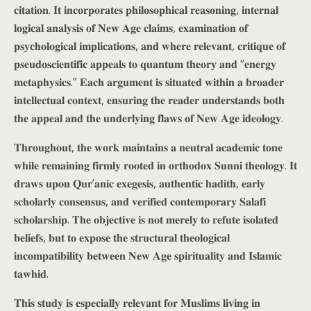
𝐜𝐢𝐭𝐚𝐭𝐢𝐨𝐧. 𝐈𝐭 𝐢𝐧𝐜𝐨𝐫𝐩𝐨𝐫𝐚𝐭𝐞𝐬 𝐩𝐡𝐢𝐥𝐨𝐬𝐨𝐩𝐡𝐢𝐜𝐚𝐥 𝐫𝐞𝐚𝐬𝐨𝐧𝐢𝐧𝐠, 𝐢𝐧𝐭𝐞𝐫𝐧𝐚𝐥
𝐥𝐨𝐠𝐢𝐜𝐚𝐥 𝐚𝐧𝐚𝐥𝐲𝐬𝐢𝐬 𝐨𝐟 𝐍𝐞𝐰 𝐀𝐠𝐞 𝐜𝐥𝐚𝐢𝐦𝐬, 𝐞𝐱𝐚𝐦𝐢𝐧𝐚𝐭𝐢𝐨𝐧 𝐨𝐟
𝐩𝐬𝐲𝐜𝐡𝐨𝐥𝐨𝐠𝐢𝐜𝐚𝐥 𝐢𝐦𝐩𝐥𝐢𝐜𝐚𝐭𝐢𝐨𝐧𝐬, 𝐚𝐧𝐝 𝐰𝐡𝐞𝐫𝐞 𝐫𝐞𝐥𝐞𝐯𝐚𝐧𝐭, 𝐜𝐫𝐢𝐭𝐢𝐪𝐮𝐞 𝐨𝐟
𝐩𝐬𝐞𝐮𝐝𝐨𝐬𝐜𝐢𝐞𝐧𝐭𝐢𝐟𝐢𝐜 𝐚𝐩𝐩𝐞𝐚𝐥𝐬 𝐭𝐨 𝐪𝐮𝐚𝐧𝐭𝐮𝐦 𝐭𝐡𝐞𝐨𝐫𝐲 𝐚𝐧𝐝 “𝐞𝐧𝐞𝐫𝐠𝐲
𝐦𝐞𝐭𝐚𝐩𝐡𝐲𝐬𝐢𝐜𝐬.” 𝐄𝐚𝐜𝐡 𝐚𝐫𝐠𝐮𝐦𝐞𝐧𝐭 𝐢𝐬 𝐬𝐢𝐭𝐮𝐚𝐭𝐞𝐝 𝐰𝐢𝐭𝐡𝐢𝐧 𝐚 𝐛𝐫𝐨𝐚𝐝𝐞𝐫
𝐢𝐧𝐭𝐞𝐥𝐥𝐞𝐜𝐭𝐮𝐚𝐥 𝐜𝐨𝐧𝐭𝐞𝐱𝐭, 𝐞𝐧𝐬𝐮𝐫𝐢𝐧𝐠 𝐭𝐡𝐞 𝐫𝐞𝐚𝐝𝐞𝐫 𝐮𝐧𝐝𝐞𝐫𝐬𝐭𝐚𝐧𝐝𝐬 𝐛𝐨𝐭𝐡
𝐭𝐡𝐞 𝐚𝐩𝐩𝐞𝐚𝐥 𝐚𝐧𝐝 𝐭𝐡𝐞 𝐮𝐧𝐝𝐞𝐫𝐥𝐲𝐢𝐧𝐠 𝐟𝐥𝐚𝐰𝐬 𝐨𝐟 𝐍𝐞𝐰 𝐀𝐠𝐞 𝐢𝐝𝐞𝐨𝐥𝐨𝐠𝐲.
𝐓𝐡𝐫𝐨𝐮𝐠𝐡𝐨𝐮𝐭, 𝐭𝐡𝐞 𝐰𝐨𝐫𝐤 𝐦𝐚𝐢𝐧𝐭𝐚𝐢𝐧𝐬 𝐚 𝐧𝐞𝐮𝐭𝐫𝐚𝐥 𝐚𝐜𝐚𝐝𝐞𝐦𝐢𝐜 𝐭𝐨𝐧𝐞
𝐰𝐡𝐢𝐥𝐞 𝐫𝐞𝐦𝐚𝐢𝐧𝐢𝐧𝐠 𝐟𝐢𝐫𝐦𝐥𝐲 𝐫𝐨𝐨𝐭𝐞𝐝 𝐢𝐧 𝐨𝐫𝐭𝐡𝐨𝐝𝐨𝐱 𝐒𝐮𝐧𝐧𝐢 𝐭𝐡𝐞𝐨𝐥𝐨𝐠𝐲. 𝐈𝐭
𝐝𝐫𝐚𝐰𝐬 𝐮𝐩𝐨𝐧 𝐐𝐮𝐫’𝐚𝐧𝐢𝐜 𝐞𝐱𝐞𝐠𝐞𝐬𝐢𝐬, 𝐚𝐮𝐭𝐡𝐞𝐧𝐭𝐢𝐜 𝐡𝐚𝐝𝐢𝐭𝐡, 𝐞𝐚𝐫𝐥𝐲
𝐬𝐜𝐡𝐨𝐥𝐚𝐫𝐥𝐲 𝐜𝐨𝐧𝐬𝐞𝐧𝐬𝐮𝐬, 𝐚𝐧𝐝 𝐯𝐞𝐫𝐢𝐟𝐢𝐞𝐝 𝐜𝐨𝐧𝐭𝐞𝐦𝐩𝐨𝐫𝐚𝐫𝐲 𝐒𝐚𝐥𝐚𝐟𝐢
𝐬𝐜𝐡𝐨𝐥𝐚𝐫𝐬𝐡𝐢𝐩. 𝐓𝐡𝐞 𝐨𝐛𝐣𝐞𝐜𝐭𝐢𝐯𝐞 𝐢𝐬 𝐧𝐨𝐭 𝐦𝐞𝐫𝐞𝐥𝐲 𝐭𝐨 𝐫𝐞𝐟𝐮𝐭𝐞 𝐢𝐬𝐨𝐥𝐚𝐭𝐞𝐝
𝐛𝐞𝐥𝐢𝐞𝐟𝐬, 𝐛𝐮𝐭 𝐭𝐨 𝐞𝐱𝐩𝐨𝐬𝐞 𝐭𝐡𝐞 𝐬𝐭𝐫𝐮𝐜𝐭𝐮𝐫𝐚𝐥 𝐭𝐡𝐞𝐨𝐥𝐨𝐠𝐢𝐜𝐚𝐥
𝐢𝐧𝐜𝐨𝐦𝐩𝐚𝐭𝐢𝐛𝐢𝐥𝐢𝐭𝐲 𝐛𝐞𝐭𝐰𝐞𝐞𝐧 𝐍𝐞𝐰 𝐀𝐠𝐞 𝐬𝐩𝐢𝐫𝐢𝐭𝐮𝐚𝐥𝐢𝐭𝐲 𝐚𝐧𝐝 𝐈𝐬𝐥𝐚𝐦𝐢𝐜
𝐭𝐚𝐰𝐡𝐢𝐝.
𝐓𝐡𝐢𝐬 𝐬𝐭𝐮𝐝𝐲 𝐢𝐬 𝐞𝐬𝐩𝐞𝐜𝐢𝐚𝐥𝐥𝐲 𝐫𝐞𝐥𝐞𝐯𝐚𝐧𝐭 𝐟𝐨𝐫 𝐌𝐮𝐬𝐥𝐢𝐦𝐬 𝐥𝐢𝐯𝐢𝐧𝐠 𝐢𝐧