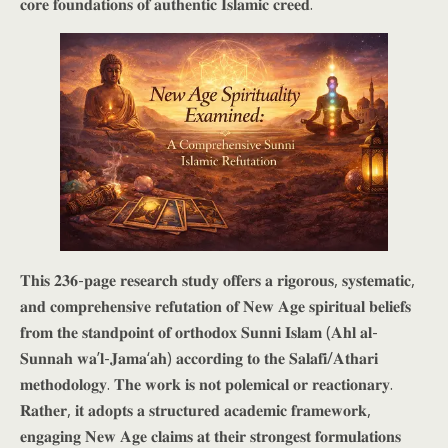
𝐜𝐨𝐫𝐞 𝐟𝐨𝐮𝐧𝐝𝐚𝐭𝐢𝐨𝐧𝐬 𝐨𝐟 𝐚𝐮𝐭𝐡𝐞𝐧𝐭𝐢𝐜 𝐈𝐬𝐥𝐚𝐦𝐢𝐜 𝐜𝐫𝐞𝐞𝐝.
𝐓𝐡𝐢𝐬 𝟐𝟑𝟔-𝐩𝐚𝐠𝐞 𝐫𝐞𝐬𝐞𝐚𝐫𝐜𝐡 𝐬𝐭𝐮𝐝𝐲 𝐨𝐟𝐟𝐞𝐫𝐬 𝐚 𝐫𝐢𝐠𝐨𝐫𝐨𝐮𝐬, 𝐬𝐲𝐬𝐭𝐞𝐦𝐚𝐭𝐢𝐜,
𝐚𝐧𝐝 𝐜𝐨𝐦𝐩𝐫𝐞𝐡𝐞𝐧𝐬𝐢𝐯𝐞 𝐫𝐞𝐟𝐮𝐭𝐚𝐭𝐢𝐨𝐧 𝐨𝐟 𝐍𝐞𝐰 𝐀𝐠𝐞 𝐬𝐩𝐢𝐫𝐢𝐭𝐮𝐚𝐥 𝐛𝐞𝐥𝐢𝐞𝐟𝐬
𝐟𝐫𝐨𝐦 𝐭𝐡𝐞 𝐬𝐭𝐚𝐧𝐝𝐩𝐨𝐢𝐧𝐭 𝐨𝐟 𝐨𝐫𝐭𝐡𝐨𝐝𝐨𝐱 𝐒𝐮𝐧𝐧𝐢 𝐈𝐬𝐥𝐚𝐦 (𝐀𝐡𝐥 𝐚𝐥-
𝐒𝐮𝐧𝐧𝐚𝐡 𝐰𝐚’𝐥-𝐉𝐚𝐦𝐚‘𝐚𝐡) 𝐚𝐜𝐜𝐨𝐫𝐝𝐢𝐧𝐠 𝐭𝐨 𝐭𝐡𝐞 𝐒𝐚𝐥𝐚𝐟𝐢/𝐀𝐭𝐡𝐚𝐫𝐢
𝐦𝐞𝐭𝐡𝐨𝐝𝐨𝐥𝐨𝐠𝐲. 𝐓𝐡𝐞 𝐰𝐨𝐫𝐤 𝐢𝐬 𝐧𝐨𝐭 𝐩𝐨𝐥𝐞𝐦𝐢𝐜𝐚𝐥 𝐨𝐫 𝐫𝐞𝐚𝐜𝐭𝐢𝐨𝐧𝐚𝐫𝐲.
𝐑𝐚𝐭𝐡𝐞𝐫, 𝐢𝐭 𝐚𝐝𝐨𝐩𝐭𝐬 𝐚 𝐬𝐭𝐫𝐮𝐜𝐭𝐮𝐫𝐞𝐝 𝐚𝐜𝐚𝐝𝐞𝐦𝐢𝐜 𝐟𝐫𝐚𝐦𝐞𝐰𝐨𝐫𝐤,
𝐞𝐧𝐠𝐚𝐠𝐢𝐧𝐠 𝐍𝐞𝐰 𝐀𝐠𝐞 𝐜𝐥𝐚𝐢𝐦𝐬 𝐚𝐭 𝐭𝐡𝐞𝐢𝐫 𝐬𝐭𝐫𝐨𝐧𝐠𝐞𝐬𝐭 𝐟𝐨𝐫𝐦𝐮𝐥𝐚𝐭𝐢𝐨𝐧𝐬