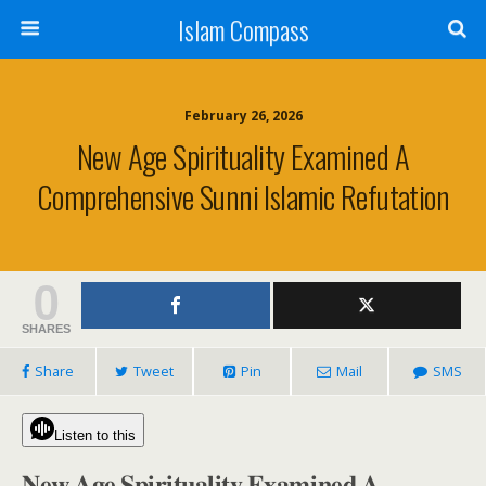
Islam Compass
February 26, 2026
New Age Spirituality Examined A
Comprehensive Sunni Islamic Refutation
0
SHARES
Share
Tweet
Pin
Mail
SMS
Listen to this
𝐍𝐞𝐰 𝐀𝐠𝐞 𝐒𝐩𝐢𝐫𝐢𝐭𝐮𝐚𝐥𝐢𝐭𝐲 𝐄𝐱𝐚𝐦𝐢𝐧𝐞𝐝 𝐀