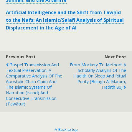
Sunnah, and the Afterlife
Artificial Intelligence and the Shift from Tawḥīd
to the Nafs: An Islamic/Salafi Analysis of Spiritual
Displacement in the Age of AI
Previous Post
Next Post
Gospel Transmission And
From Mockery To Method: A
Textual Preservation: A
Scholarly Analysis Of The
Comparative Analysis Of The
Hadith On Sleep And Ritual
Apostolic Chain Claim And
Purity (Bulugh Al-Maram,
The Islamic Systems Of
Hadith 80)
Narration (Isnad) And
Consecutive Transmission
(Tawātur)
Back to top