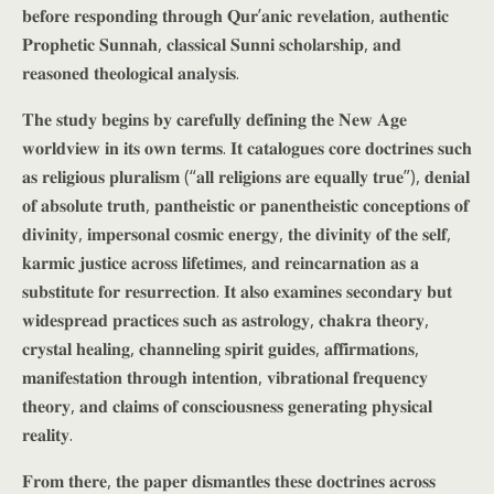
𝐛𝐞𝐟𝐨𝐫𝐞 𝐫𝐞𝐬𝐩𝐨𝐧𝐝𝐢𝐧𝐠 𝐭𝐡𝐫𝐨𝐮𝐠𝐡 𝐐𝐮𝐫’𝐚𝐧𝐢𝐜 𝐫𝐞𝐯𝐞𝐥𝐚𝐭𝐢𝐨𝐧, 𝐚𝐮𝐭𝐡𝐞𝐧𝐭𝐢𝐜
𝐏𝐫𝐨𝐩𝐡𝐞𝐭𝐢𝐜 𝐒𝐮𝐧𝐧𝐚𝐡, 𝐜𝐥𝐚𝐬𝐬𝐢𝐜𝐚𝐥 𝐒𝐮𝐧𝐧𝐢 𝐬𝐜𝐡𝐨𝐥𝐚𝐫𝐬𝐡𝐢𝐩, 𝐚𝐧𝐝
𝐫𝐞𝐚𝐬𝐨𝐧𝐞𝐝 𝐭𝐡𝐞𝐨𝐥𝐨𝐠𝐢𝐜𝐚𝐥 𝐚𝐧𝐚𝐥𝐲𝐬𝐢𝐬.
𝐓𝐡𝐞 𝐬𝐭𝐮𝐝𝐲 𝐛𝐞𝐠𝐢𝐧𝐬 𝐛𝐲 𝐜𝐚𝐫𝐞𝐟𝐮𝐥𝐥𝐲 𝐝𝐞𝐟𝐢𝐧𝐢𝐧𝐠 𝐭𝐡𝐞 𝐍𝐞𝐰 𝐀𝐠𝐞
𝐰𝐨𝐫𝐥𝐝𝐯𝐢𝐞𝐰 𝐢𝐧 𝐢𝐭𝐬 𝐨𝐰𝐧 𝐭𝐞𝐫𝐦𝐬. 𝐈𝐭 𝐜𝐚𝐭𝐚𝐥𝐨𝐠𝐮𝐞𝐬 𝐜𝐨𝐫𝐞 𝐝𝐨𝐜𝐭𝐫𝐢𝐧𝐞𝐬 𝐬𝐮𝐜𝐡
𝐚𝐬 𝐫𝐞𝐥𝐢𝐠𝐢𝐨𝐮𝐬 𝐩𝐥𝐮𝐫𝐚𝐥𝐢𝐬𝐦 (“𝐚𝐥𝐥 𝐫𝐞𝐥𝐢𝐠𝐢𝐨𝐧𝐬 𝐚𝐫𝐞 𝐞𝐪𝐮𝐚𝐥𝐥𝐲 𝐭𝐫𝐮𝐞”), 𝐝𝐞𝐧𝐢𝐚𝐥
𝐨𝐟 𝐚𝐛𝐬𝐨𝐥𝐮𝐭𝐞 𝐭𝐫𝐮𝐭𝐡, 𝐩𝐚𝐧𝐭𝐡𝐞𝐢𝐬𝐭𝐢𝐜 𝐨𝐫 𝐩𝐚𝐧𝐞𝐧𝐭𝐡𝐞𝐢𝐬𝐭𝐢𝐜 𝐜𝐨𝐧𝐜𝐞𝐩𝐭𝐢𝐨𝐧𝐬 𝐨𝐟
𝐝𝐢𝐯𝐢𝐧𝐢𝐭𝐲, 𝐢𝐦𝐩𝐞𝐫𝐬𝐨𝐧𝐚𝐥 𝐜𝐨𝐬𝐦𝐢𝐜 𝐞𝐧𝐞𝐫𝐠𝐲, 𝐭𝐡𝐞 𝐝𝐢𝐯𝐢𝐧𝐢𝐭𝐲 𝐨𝐟 𝐭𝐡𝐞 𝐬𝐞𝐥𝐟,
𝐤𝐚𝐫𝐦𝐢𝐜 𝐣𝐮𝐬𝐭𝐢𝐜𝐞 𝐚𝐜𝐫𝐨𝐬𝐬 𝐥𝐢𝐟𝐞𝐭𝐢𝐦𝐞𝐬, 𝐚𝐧𝐝 𝐫𝐞𝐢𝐧𝐜𝐚𝐫𝐧𝐚𝐭𝐢𝐨𝐧 𝐚𝐬 𝐚
𝐬𝐮𝐛𝐬𝐭𝐢𝐭𝐮𝐭𝐞 𝐟𝐨𝐫 𝐫𝐞𝐬𝐮𝐫𝐫𝐞𝐜𝐭𝐢𝐨𝐧. 𝐈𝐭 𝐚𝐥𝐬𝐨 𝐞𝐱𝐚𝐦𝐢𝐧𝐞𝐬 𝐬𝐞𝐜𝐨𝐧𝐝𝐚𝐫𝐲 𝐛𝐮𝐭
𝐰𝐢𝐝𝐞𝐬𝐩𝐫𝐞𝐚𝐝 𝐩𝐫𝐚𝐜𝐭𝐢𝐜𝐞𝐬 𝐬𝐮𝐜𝐡 𝐚𝐬 𝐚𝐬𝐭𝐫𝐨𝐥𝐨𝐠𝐲, 𝐜𝐡𝐚𝐤𝐫𝐚 𝐭𝐡𝐞𝐨𝐫𝐲,
𝐜𝐫𝐲𝐬𝐭𝐚𝐥 𝐡𝐞𝐚𝐥𝐢𝐧𝐠, 𝐜𝐡𝐚𝐧𝐧𝐞𝐥𝐢𝐧𝐠 𝐬𝐩𝐢𝐫𝐢𝐭 𝐠𝐮𝐢𝐝𝐞𝐬, 𝐚𝐟𝐟𝐢𝐫𝐦𝐚𝐭𝐢𝐨𝐧𝐬,
𝐦𝐚𝐧𝐢𝐟𝐞𝐬𝐭𝐚𝐭𝐢𝐨𝐧 𝐭𝐡𝐫𝐨𝐮𝐠𝐡 𝐢𝐧𝐭𝐞𝐧𝐭𝐢𝐨𝐧, 𝐯𝐢𝐛𝐫𝐚𝐭𝐢𝐨𝐧𝐚𝐥 𝐟𝐫𝐞𝐪𝐮𝐞𝐧𝐜𝐲
𝐭𝐡𝐞𝐨𝐫𝐲, 𝐚𝐧𝐝 𝐜𝐥𝐚𝐢𝐦𝐬 𝐨𝐟 𝐜𝐨𝐧𝐬𝐜𝐢𝐨𝐮𝐬𝐧𝐞𝐬𝐬 𝐠𝐞𝐧𝐞𝐫𝐚𝐭𝐢𝐧𝐠 𝐩𝐡𝐲𝐬𝐢𝐜𝐚𝐥
𝐫𝐞𝐚𝐥𝐢𝐭𝐲.
𝐅𝐫𝐨𝐦 𝐭𝐡𝐞𝐫𝐞, 𝐭𝐡𝐞 𝐩𝐚𝐩𝐞𝐫 𝐝𝐢𝐬𝐦𝐚𝐧𝐭𝐥𝐞𝐬 𝐭𝐡𝐞𝐬𝐞 𝐝𝐨𝐜𝐭𝐫𝐢𝐧𝐞𝐬 𝐚𝐜𝐫𝐨𝐬𝐬