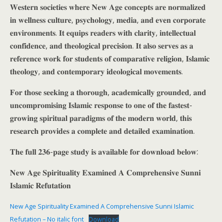
𝐖𝐞𝐬𝐭𝐞𝐫𝐧 𝐬𝐨𝐜𝐢𝐞𝐭𝐢𝐞𝐬 𝐰𝐡𝐞𝐫𝐞 𝐍𝐞𝐰 𝐀𝐠𝐞 𝐜𝐨𝐧𝐜𝐞𝐩𝐭𝐬 𝐚𝐫𝐞 𝐧𝐨𝐫𝐦𝐚𝐥𝐢𝐳𝐞𝐝
𝐢𝐧 𝐰𝐞𝐥𝐥𝐧𝐞𝐬𝐬 𝐜𝐮𝐥𝐭𝐮𝐫𝐞, 𝐩𝐬𝐲𝐜𝐡𝐨𝐥𝐨𝐠𝐲, 𝐦𝐞𝐝𝐢𝐚, 𝐚𝐧𝐝 𝐞𝐯𝐞𝐧 𝐜𝐨𝐫𝐩𝐨𝐫𝐚𝐭𝐞
𝐞𝐧𝐯𝐢𝐫𝐨𝐧𝐦𝐞𝐧𝐭𝐬. 𝐈𝐭 𝐞𝐪𝐮𝐢𝐩𝐬 𝐫𝐞𝐚𝐝𝐞𝐫𝐬 𝐰𝐢𝐭𝐡 𝐜𝐥𝐚𝐫𝐢𝐭𝐲, 𝐢𝐧𝐭𝐞𝐥𝐥𝐞𝐜𝐭𝐮𝐚𝐥
𝐜𝐨𝐧𝐟𝐢𝐝𝐞𝐧𝐜𝐞, 𝐚𝐧𝐝 𝐭𝐡𝐞𝐨𝐥𝐨𝐠𝐢𝐜𝐚𝐥 𝐩𝐫𝐞𝐜𝐢𝐬𝐢𝐨𝐧. 𝐈𝐭 𝐚𝐥𝐬𝐨 𝐬𝐞𝐫𝐯𝐞𝐬 𝐚𝐬 𝐚
𝐫𝐞𝐟𝐞𝐫𝐞𝐧𝐜𝐞 𝐰𝐨𝐫𝐤 𝐟𝐨𝐫 𝐬𝐭𝐮𝐝𝐞𝐧𝐭𝐬 𝐨𝐟 𝐜𝐨𝐦𝐩𝐚𝐫𝐚𝐭𝐢𝐯𝐞 𝐫𝐞𝐥𝐢𝐠𝐢𝐨𝐧, 𝐈𝐬𝐥𝐚𝐦𝐢𝐜
𝐭𝐡𝐞𝐨𝐥𝐨𝐠𝐲, 𝐚𝐧𝐝 𝐜𝐨𝐧𝐭𝐞𝐦𝐩𝐨𝐫𝐚𝐫𝐲 𝐢𝐝𝐞𝐨𝐥𝐨𝐠𝐢𝐜𝐚𝐥 𝐦𝐨𝐯𝐞𝐦𝐞𝐧𝐭𝐬.
𝐅𝐨𝐫 𝐭𝐡𝐨𝐬𝐞 𝐬𝐞𝐞𝐤𝐢𝐧𝐠 𝐚 𝐭𝐡𝐨𝐫𝐨𝐮𝐠𝐡, 𝐚𝐜𝐚𝐝𝐞𝐦𝐢𝐜𝐚𝐥𝐥𝐲 𝐠𝐫𝐨𝐮𝐧𝐝𝐞𝐝, 𝐚𝐧𝐝
𝐮𝐧𝐜𝐨𝐦𝐩𝐫𝐨𝐦𝐢𝐬𝐢𝐧𝐠 𝐈𝐬𝐥𝐚𝐦𝐢𝐜 𝐫𝐞𝐬𝐩𝐨𝐧𝐬𝐞 𝐭𝐨 𝐨𝐧𝐞 𝐨𝐟 𝐭𝐡𝐞 𝐟𝐚𝐬𝐭𝐞𝐬𝐭-
𝐠𝐫𝐨𝐰𝐢𝐧𝐠 𝐬𝐩𝐢𝐫𝐢𝐭𝐮𝐚𝐥 𝐩𝐚𝐫𝐚𝐝𝐢𝐠𝐦𝐬 𝐨𝐟 𝐭𝐡𝐞 𝐦𝐨𝐝𝐞𝐫𝐧 𝐰𝐨𝐫𝐥𝐝, 𝐭𝐡𝐢𝐬
𝐫𝐞𝐬𝐞𝐚𝐫𝐜𝐡 𝐩𝐫𝐨𝐯𝐢𝐝𝐞𝐬 𝐚 𝐜𝐨𝐦𝐩𝐥𝐞𝐭𝐞 𝐚𝐧𝐝 𝐝𝐞𝐭𝐚𝐢𝐥𝐞𝐝 𝐞𝐱𝐚𝐦𝐢𝐧𝐚𝐭𝐢𝐨𝐧.
𝐓𝐡𝐞 𝐟𝐮𝐥𝐥 𝟐𝟑𝟔-𝐩𝐚𝐠𝐞 𝐬𝐭𝐮𝐝𝐲 𝐢𝐬 𝐚𝐯𝐚𝐢𝐥𝐚𝐛𝐥𝐞 𝐟𝐨𝐫 𝐝𝐨𝐰𝐧𝐥𝐨𝐚𝐝 𝐛𝐞𝐥𝐨𝐰:
𝐍𝐞𝐰 𝐀𝐠𝐞 𝐒𝐩𝐢𝐫𝐢𝐭𝐮𝐚𝐥𝐢𝐭𝐲 𝐄𝐱𝐚𝐦𝐢𝐧𝐞𝐝 𝐀 𝐂𝐨𝐦𝐩𝐫𝐞𝐡𝐞𝐧𝐬𝐢𝐯𝐞 𝐒𝐮𝐧𝐧𝐢
𝐈𝐬𝐥𝐚𝐦𝐢𝐜 𝐑𝐞𝐟𝐮𝐭𝐚𝐭𝐢𝐨𝐧
New Age Spirituality Examined A Comprehensive Sunni Islamic
Refutation – No italic font
Download