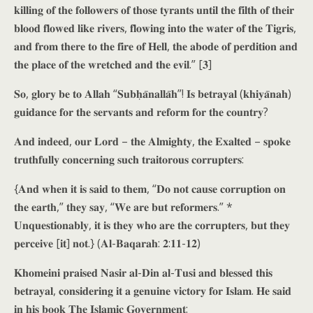
𝐤𝐢𝐥𝐥𝐢𝐧𝐠 𝐨𝐟 𝐭𝐡𝐞 𝐟𝐨𝐥𝐥𝐨𝐰𝐞𝐫𝐬 𝐨𝐟 𝐭𝐡𝐨𝐬𝐞 𝐭𝐲𝐫𝐚𝐧𝐭𝐬 𝐮𝐧𝐭𝐢𝐥 𝐭𝐡𝐞 𝐟𝐢𝐥𝐭𝐡 𝐨𝐟 𝐭𝐡𝐞𝐢𝐫
𝐛𝐥𝐨𝐨𝐝 𝐟𝐥𝐨𝐰𝐞𝐝 𝐥𝐢𝐤𝐞 𝐫𝐢𝐯𝐞𝐫𝐬, 𝐟𝐥𝐨𝐰𝐢𝐧𝐠 𝐢𝐧𝐭𝐨 𝐭𝐡𝐞 𝐰𝐚𝐭𝐞𝐫 𝐨𝐟 𝐭𝐡𝐞 𝐓𝐢𝐠𝐫𝐢𝐬,
𝐚𝐧𝐝 𝐟𝐫𝐨𝐦 𝐭𝐡𝐞𝐫𝐞 𝐭𝐨 𝐭𝐡𝐞 𝐟𝐢𝐫𝐞 𝐨𝐟 𝐇𝐞𝐥𝐥, 𝐭𝐡𝐞 𝐚𝐛𝐨𝐝𝐞 𝐨𝐟 𝐩𝐞𝐫𝐝𝐢𝐭𝐢𝐨𝐧 𝐚𝐧𝐝
𝐭𝐡𝐞 𝐩𝐥𝐚𝐜𝐞 𝐨𝐟 𝐭𝐡𝐞 𝐰𝐫𝐞𝐭𝐜𝐡𝐞𝐝 𝐚𝐧𝐝 𝐭𝐡𝐞 𝐞𝐯𝐢𝐥.” [𝟑]
𝐒𝐨, 𝐠𝐥𝐨𝐫𝐲 𝐛𝐞 𝐭𝐨 𝐀𝐥𝐥𝐚𝐡 “𝐒𝐮𝐛𝐡̣𝐚̄𝐧𝐚𝐥𝐥𝐚̄𝐡”! 𝐈𝐬 𝐛𝐞𝐭𝐫𝐚𝐲𝐚𝐥 (𝐤𝐡𝐢𝐲𝐚̄𝐧𝐚𝐡)
𝐠𝐮𝐢𝐝𝐚𝐧𝐜𝐞 𝐟𝐨𝐫 𝐭𝐡𝐞 𝐬𝐞𝐫𝐯𝐚𝐧𝐭𝐬 𝐚𝐧𝐝 𝐫𝐞𝐟𝐨𝐫𝐦 𝐟𝐨𝐫 𝐭𝐡𝐞 𝐜𝐨𝐮𝐧𝐭𝐫𝐲?
𝐀𝐧𝐝 𝐢𝐧𝐝𝐞𝐞𝐝, 𝐨𝐮𝐫 𝐋𝐨𝐫𝐝 – 𝐭𝐡𝐞 𝐀𝐥𝐦𝐢𝐠𝐡𝐭𝐲, 𝐭𝐡𝐞 𝐄𝐱𝐚𝐥𝐭𝐞𝐝 – 𝐬𝐩𝐨𝐤𝐞
𝐭𝐫𝐮𝐭𝐡𝐟𝐮𝐥𝐥𝐲 𝐜𝐨𝐧𝐜𝐞𝐫𝐧𝐢𝐧𝐠 𝐬𝐮𝐜𝐡 𝐭𝐫𝐚𝐢𝐭𝐨𝐫𝐨𝐮𝐬 𝐜𝐨𝐫𝐫𝐮𝐩𝐭𝐞𝐫𝐬:
{𝐀𝐧𝐝 𝐰𝐡𝐞𝐧 𝐢𝐭 𝐢𝐬 𝐬𝐚𝐢𝐝 𝐭𝐨 𝐭𝐡𝐞𝐦, “𝐃𝐨 𝐧𝐨𝐭 𝐜𝐚𝐮𝐬𝐞 𝐜𝐨𝐫𝐫𝐮𝐩𝐭𝐢𝐨𝐧 𝐨𝐧
𝐭𝐡𝐞 𝐞𝐚𝐫𝐭𝐡,” 𝐭𝐡𝐞𝐲 𝐬𝐚𝐲, “𝐖𝐞 𝐚𝐫𝐞 𝐛𝐮𝐭 𝐫𝐞𝐟𝐨𝐫𝐦𝐞𝐫𝐬.” *
𝐔𝐧𝐪𝐮𝐞𝐬𝐭𝐢𝐨𝐧𝐚𝐛𝐥𝐲, 𝐢𝐭 𝐢𝐬 𝐭𝐡𝐞𝐲 𝐰𝐡𝐨 𝐚𝐫𝐞 𝐭𝐡𝐞 𝐜𝐨𝐫𝐫𝐮𝐩𝐭𝐞𝐫𝐬, 𝐛𝐮𝐭 𝐭𝐡𝐞𝐲
𝐩𝐞𝐫𝐜𝐞𝐢𝐯𝐞 [𝐢𝐭] 𝐧𝐨𝐭.} (𝐀𝐥-𝐁𝐚𝐪𝐚𝐫𝐚𝐡: 𝟐:𝟏𝟏-𝟏𝟐)
𝐊𝐡𝐨𝐦𝐞𝐢𝐧𝐢 𝐩𝐫𝐚𝐢𝐬𝐞𝐝 𝐍𝐚𝐬𝐢𝐫 𝐚𝐥-𝐃𝐢𝐧 𝐚𝐥-𝐓𝐮𝐬𝐢 𝐚𝐧𝐝 𝐛𝐥𝐞𝐬𝐬𝐞𝐝 𝐭𝐡𝐢𝐬
𝐛𝐞𝐭𝐫𝐚𝐲𝐚𝐥, 𝐜𝐨𝐧𝐬𝐢𝐝𝐞𝐫𝐢𝐧𝐠 𝐢𝐭 𝐚 𝐠𝐞𝐧𝐮𝐢𝐧𝐞 𝐯𝐢𝐜𝐭𝐨𝐫𝐲 𝐟𝐨𝐫 𝐈𝐬𝐥𝐚𝐦. 𝐇𝐞 𝐬𝐚𝐢𝐝
𝐢𝐧 𝐡𝐢𝐬 𝐛𝐨𝐨𝐤 𝐓𝐡𝐞 𝐈𝐬𝐥𝐚𝐦𝐢𝐜 𝐆𝐨𝐯𝐞𝐫𝐧𝐦𝐞𝐧𝐭: