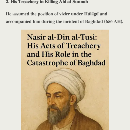
𝟐. 𝐇𝐢𝐬 𝐓𝐫𝐞𝐚𝐜𝐡𝐞𝐫𝐲 𝐢𝐧 𝐊𝐢𝐥𝐥𝐢𝐧𝐠 𝐀𝐡𝐥 𝐚𝐥-𝐒𝐮𝐧𝐧𝐚𝐡
𝐇𝐞 𝐚𝐬𝐬𝐮𝐦𝐞𝐝 𝐭𝐡𝐞 𝐩𝐨𝐬𝐢𝐭𝐢𝐨𝐧 𝐨𝐟 𝐯𝐢𝐳𝐢𝐞𝐫 𝐮𝐧𝐝𝐞𝐫 𝐇𝐮̄𝐥𝐚̄𝐠𝐮̄ 𝐚𝐧𝐝
𝐚𝐜𝐜𝐨𝐦𝐩𝐚𝐧𝐢𝐞𝐝 𝐡𝐢𝐦 𝐝𝐮𝐫𝐢𝐧𝐠 𝐭𝐡𝐞 𝐢𝐧𝐜𝐢𝐝𝐞𝐧𝐭 𝐨𝐟 𝐁𝐚𝐠𝐡𝐝𝐚𝐝 (𝟔𝟓𝟔 𝐀𝐇).