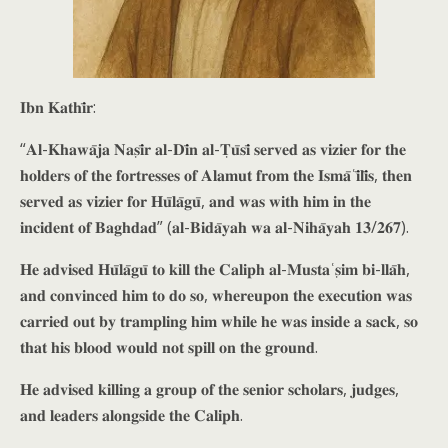
𝐈𝐛𝐧 𝐊𝐚𝐭𝐡𝐢̄𝐫:
“𝐀𝐥-𝐊𝐡𝐚𝐰𝐚̄𝐣𝐚 𝐍𝐚𝐬̣𝐢̄𝐫 𝐚𝐥-𝐃𝐢̄𝐧 𝐚𝐥-𝐓̣𝐮̄𝐬𝐢̄ 𝐬𝐞𝐫𝐯𝐞𝐝 𝐚𝐬 𝐯𝐢𝐳𝐢𝐞𝐫 𝐟𝐨𝐫 𝐭𝐡𝐞
𝐡𝐨𝐥𝐝𝐞𝐫𝐬 𝐨𝐟 𝐭𝐡𝐞 𝐟𝐨𝐫𝐭𝐫𝐞𝐬𝐬𝐞𝐬 𝐨𝐟 𝐀𝐥𝐚𝐦𝐮𝐭 𝐟𝐫𝐨𝐦 𝐭𝐡𝐞 𝐈𝐬𝐦𝐚̄ʿ𝐢̄𝐥𝐢̄𝐬, 𝐭𝐡𝐞𝐧
𝐬𝐞𝐫𝐯𝐞𝐝 𝐚𝐬 𝐯𝐢𝐳𝐢𝐞𝐫 𝐟𝐨𝐫 𝐇𝐮̄𝐥𝐚̄𝐠𝐮̄, 𝐚𝐧𝐝 𝐰𝐚𝐬 𝐰𝐢𝐭𝐡 𝐡𝐢𝐦 𝐢𝐧 𝐭𝐡𝐞
𝐢𝐧𝐜𝐢𝐝𝐞𝐧𝐭 𝐨𝐟 𝐁𝐚𝐠𝐡𝐝𝐚𝐝” (𝐚𝐥-𝐁𝐢𝐝𝐚̄𝐲𝐚𝐡 𝐰𝐚 𝐚𝐥-𝐍𝐢𝐡𝐚̄𝐲𝐚𝐡 𝟏𝟑/𝟐𝟔𝟕).
𝐇𝐞 𝐚𝐝𝐯𝐢𝐬𝐞𝐝 𝐇𝐮̄𝐥𝐚̄𝐠𝐮̄ 𝐭𝐨 𝐤𝐢𝐥𝐥 𝐭𝐡𝐞 𝐂𝐚𝐥𝐢𝐩𝐡 𝐚𝐥-𝐌𝐮𝐬𝐭𝐚ʿ𝐬̣𝐢𝐦 𝐛𝐢-𝐥𝐥𝐚̄𝐡,
𝐚𝐧𝐝 𝐜𝐨𝐧𝐯𝐢𝐧𝐜𝐞𝐝 𝐡𝐢𝐦 𝐭𝐨 𝐝𝐨 𝐬𝐨, 𝐰𝐡𝐞𝐫𝐞𝐮𝐩𝐨𝐧 𝐭𝐡𝐞 𝐞𝐱𝐞𝐜𝐮𝐭𝐢𝐨𝐧 𝐰𝐚𝐬
𝐜𝐚𝐫𝐫𝐢𝐞𝐝 𝐨𝐮𝐭 𝐛𝐲 𝐭𝐫𝐚𝐦𝐩𝐥𝐢𝐧𝐠 𝐡𝐢𝐦 𝐰𝐡𝐢𝐥𝐞 𝐡𝐞 𝐰𝐚𝐬 𝐢𝐧𝐬𝐢𝐝𝐞 𝐚 𝐬𝐚𝐜𝐤, 𝐬𝐨
𝐭𝐡𝐚𝐭 𝐡𝐢𝐬 𝐛𝐥𝐨𝐨𝐝 𝐰𝐨𝐮𝐥𝐝 𝐧𝐨𝐭 𝐬𝐩𝐢𝐥𝐥 𝐨𝐧 𝐭𝐡𝐞 𝐠𝐫𝐨𝐮𝐧𝐝.
𝐇𝐞 𝐚𝐝𝐯𝐢𝐬𝐞𝐝 𝐤𝐢𝐥𝐥𝐢𝐧𝐠 𝐚 𝐠𝐫𝐨𝐮𝐩 𝐨𝐟 𝐭𝐡𝐞 𝐬𝐞𝐧𝐢𝐨𝐫 𝐬𝐜𝐡𝐨𝐥𝐚𝐫𝐬, 𝐣𝐮𝐝𝐠𝐞𝐬,
𝐚𝐧𝐝 𝐥𝐞𝐚𝐝𝐞𝐫𝐬 𝐚𝐥𝐨𝐧𝐠𝐬𝐢𝐝𝐞 𝐭𝐡𝐞 𝐂𝐚𝐥𝐢𝐩𝐡.