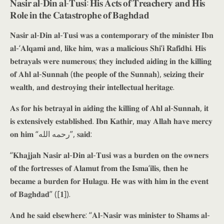
𝐍𝐚𝐬𝐢𝐫 𝐚𝐥-𝐃𝐢𝐧 𝐚𝐥-𝐓𝐮𝐬𝐢: 𝐇𝐢𝐬 𝐀𝐜𝐭𝐬 𝐨𝐟 𝐓𝐫𝐞𝐚𝐜𝐡𝐞𝐫𝐲 𝐚𝐧𝐝 𝐇𝐢𝐬
𝐑𝐨𝐥𝐞 𝐢𝐧 𝐭𝐡𝐞 𝐂𝐚𝐭𝐚𝐬𝐭𝐫𝐨𝐩𝐡𝐞 𝐨𝐟 𝐁𝐚𝐠𝐡𝐝𝐚𝐝
𝐍𝐚𝐬𝐢𝐫 𝐚𝐥-𝐃𝐢𝐧 𝐚𝐥-𝐓𝐮𝐬𝐢 𝐰𝐚𝐬 𝐚 𝐜𝐨𝐧𝐭𝐞𝐦𝐩𝐨𝐫𝐚𝐫𝐲 𝐨𝐟 𝐭𝐡𝐞 𝐦𝐢𝐧𝐢𝐬𝐭𝐞𝐫 𝐈𝐛𝐧
𝐚𝐥-‘𝐀𝐥𝐪𝐚𝐦𝐢 𝐚𝐧𝐝, 𝐥𝐢𝐤𝐞 𝐡𝐢𝐦, 𝐰𝐚𝐬 𝐚 𝐦𝐚𝐥𝐢𝐜𝐢𝐨𝐮𝐬 𝐒𝐡𝐢‘𝐢 𝐑𝐚𝐟𝐢𝐝𝐡𝐢. 𝐇𝐢𝐬
𝐛𝐞𝐭𝐫𝐚𝐲𝐚𝐥𝐬 𝐰𝐞𝐫𝐞 𝐧𝐮𝐦𝐞𝐫𝐨𝐮𝐬; 𝐭𝐡𝐞𝐲 𝐢𝐧𝐜𝐥𝐮𝐝𝐞𝐝 𝐚𝐢𝐝𝐢𝐧𝐠 𝐢𝐧 𝐭𝐡𝐞 𝐤𝐢𝐥𝐥𝐢𝐧𝐠
𝐨𝐟 𝐀𝐡𝐥 𝐚𝐥-𝐒𝐮𝐧𝐧𝐚𝐡 (𝐭𝐡𝐞 𝐩𝐞𝐨𝐩𝐥𝐞 𝐨𝐟 𝐭𝐡𝐞 𝐒𝐮𝐧𝐧𝐚𝐡), 𝐬𝐞𝐢𝐳𝐢𝐧𝐠 𝐭𝐡𝐞𝐢𝐫
𝐰𝐞𝐚𝐥𝐭𝐡, 𝐚𝐧𝐝 𝐝𝐞𝐬𝐭𝐫𝐨𝐲𝐢𝐧𝐠 𝐭𝐡𝐞𝐢𝐫 𝐢𝐧𝐭𝐞𝐥𝐥𝐞𝐜𝐭𝐮𝐚𝐥 𝐡𝐞𝐫𝐢𝐭𝐚𝐠𝐞.
𝐀𝐬 𝐟𝐨𝐫 𝐡𝐢𝐬 𝐛𝐞𝐭𝐫𝐚𝐲𝐚𝐥 𝐢𝐧 𝐚𝐢𝐝𝐢𝐧𝐠 𝐭𝐡𝐞 𝐤𝐢𝐥𝐥𝐢𝐧𝐠 𝐨𝐟 𝐀𝐡𝐥 𝐚𝐥-𝐒𝐮𝐧𝐧𝐚𝐡, 𝐢𝐭
𝐢𝐬 𝐞𝐱𝐭𝐞𝐧𝐬𝐢𝐯𝐞𝐥𝐲 𝐞𝐬𝐭𝐚𝐛𝐥𝐢𝐬𝐡𝐞𝐝. 𝐈𝐛𝐧 𝐊𝐚𝐭𝐡𝐢𝐫, 𝐦𝐚𝐲 𝐀𝐥𝐥𝐚𝐡 𝐡𝐚𝐯𝐞 𝐦𝐞𝐫𝐜𝐲
𝐨𝐧 𝐡𝐢𝐦 “رحمه الله”, 𝐬𝐚𝐢𝐝:
“𝐊𝐡𝐚𝐣𝐣𝐚𝐡 𝐍𝐚𝐬𝐢𝐫 𝐚𝐥-𝐃𝐢𝐧 𝐚𝐥-𝐓𝐮𝐬𝐢 𝐰𝐚𝐬 𝐚 𝐛𝐮𝐫𝐝𝐞𝐧 𝐨𝐧 𝐭𝐡𝐞 𝐨𝐰𝐧𝐞𝐫𝐬
𝐨𝐟 𝐭𝐡𝐞 𝐟𝐨𝐫𝐭𝐫𝐞𝐬𝐬𝐞𝐬 𝐨𝐟 𝐀𝐥𝐚𝐦𝐮𝐭 𝐟𝐫𝐨𝐦 𝐭𝐡𝐞 𝐈𝐬𝐦𝐚‘𝐢𝐥𝐢𝐬, 𝐭𝐡𝐞𝐧 𝐡𝐞
𝐛𝐞𝐜𝐚𝐦𝐞 𝐚 𝐛𝐮𝐫𝐝𝐞𝐧 𝐟𝐨𝐫 𝐇𝐮𝐥𝐚𝐠𝐮. 𝐇𝐞 𝐰𝐚𝐬 𝐰𝐢𝐭𝐡 𝐡𝐢𝐦 𝐢𝐧 𝐭𝐡𝐞 𝐞𝐯𝐞𝐧𝐭
𝐨𝐟 𝐁𝐚𝐠𝐡𝐝𝐚𝐝” ([𝟏]).
𝐀𝐧𝐝 𝐡𝐞 𝐬𝐚𝐢𝐝 𝐞𝐥𝐬𝐞𝐰𝐡𝐞𝐫𝐞: “𝐀𝐥-𝐍𝐚𝐬𝐢𝐫 𝐰𝐚𝐬 𝐦𝐢𝐧𝐢𝐬𝐭𝐞𝐫 𝐭𝐨 𝐒𝐡𝐚𝐦𝐬 𝐚𝐥-