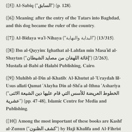
([𝟓]) 𝐀𝐥-𝐒𝐚𝐛𝐢𝐪 (“
السابق
“) (𝐩. 𝟏𝟐𝟖).
([𝟔]) 𝐌𝐞𝐚𝐧𝐢𝐧𝐠: 𝐚𝐟𝐭𝐞𝐫 𝐭𝐡𝐞 𝐞𝐧𝐭𝐫𝐲 𝐨𝐟 𝐭𝐡𝐞 𝐓𝐚𝐭𝐚𝐫𝐬 𝐢𝐧𝐭𝐨 𝐁𝐚𝐠𝐡𝐝𝐚𝐝,
𝐚𝐧𝐝 𝐭𝐡𝐢𝐬 𝐝𝐨𝐠 𝐛𝐞𝐜𝐚𝐦𝐞 𝐭𝐡𝐞 𝐫𝐮𝐥𝐞𝐫 𝐨𝐟 𝐭𝐡𝐞 𝐜𝐨𝐮𝐧𝐭𝐫𝐲.
([𝟕]) 𝐀𝐥-𝐁𝐢𝐝𝐚𝐲𝐚 𝐰𝐚’𝐥-𝐍𝐢𝐡𝐚𝐲𝐚 (“البداية والنهاية”) (𝟏𝟑/𝟑𝟏𝟓).
([𝟖]) 𝐈𝐛𝐧 𝐚𝐥-𝐐𝐚𝐲𝐲𝐢𝐦: 𝐈𝐠𝐡𝐚𝐭𝐡𝐚𝐭 𝐚𝐥-𝐋𝐚𝐡𝐟𝐚𝐧 𝐦𝐢𝐧 𝐌𝐚𝐬𝐚’𝐢𝐝 𝐚𝐥-
𝐒𝐡𝐚𝐲𝐭𝐚𝐧 (“
إغاثة اللهفان من مصايد الشيطان
“) (𝟐/𝟐𝟔𝟑),
𝐌𝐮𝐬𝐭𝐚𝐟𝐚 𝐚𝐥-𝐁𝐚𝐛𝐢 𝐚𝐥-𝐇𝐚𝐥𝐚𝐛𝐢 𝐏𝐮𝐛𝐥𝐢𝐬𝐡𝐢𝐧𝐠, 𝐂𝐚𝐢𝐫𝐨.
([𝟗]) 𝐌𝐮𝐡𝐢𝐛𝐛 𝐚𝐥-𝐃𝐢𝐧 𝐚𝐥-𝐊𝐡𝐚𝐭𝐢𝐛: 𝐀𝐥-𝐊𝐡𝐮𝐭𝐮𝐭 𝐚𝐥-‘𝐔𝐫𝐚𝐲𝐝𝐚𝐡 𝐥𝐢𝐥-
𝐔𝐬𝐮𝐬 𝐚𝐥𝐥𝐚𝐭𝐢 𝐐𝐚𝐦𝐚𝐭 ‘𝐀𝐥𝐚𝐲𝐡𝐚 𝐃𝐢𝐧 𝐚𝐥-𝐒𝐡𝐢’𝐚 𝐚𝐥-𝐈𝐭𝐡𝐧𝐚 ‘𝐀𝐬𝐡𝐚𝐫𝐢𝐲𝐚
(“
الخطوط العريضة للأسس التي قام عليها دين الشيعة الاثنى
عشرية
“) (𝐩𝐩. 𝟒𝟕-𝟒𝟖), 𝐈𝐬𝐥𝐚𝐦𝐢𝐜 𝐂𝐞𝐧𝐭𝐫𝐞 𝐟𝐨𝐫 𝐌𝐞𝐝𝐢𝐚 𝐚𝐧𝐝
𝐏𝐮𝐛𝐥𝐢𝐬𝐡𝐢𝐧𝐠.
([𝟏𝟎]) 𝐀𝐦𝐨𝐧𝐠 𝐭𝐡𝐞 𝐦𝐨𝐬𝐭 𝐢𝐦𝐩𝐨𝐫𝐭𝐚𝐧𝐭 𝐨𝐟 𝐭𝐡𝐞𝐬𝐞 𝐛𝐨𝐨𝐤𝐬 𝐚𝐫𝐞 𝐊𝐚𝐬𝐡𝐟
𝐚𝐥-𝐙𝐮𝐧𝐮𝐧 (“
كشف الظنون
“) 𝐛𝐲 𝐇𝐚𝐣𝐢 𝐊𝐡𝐚𝐥𝐢𝐟𝐚 𝐚𝐧𝐝 𝐀𝐥-𝐅𝐢𝐡𝐫𝐢𝐬𝐭