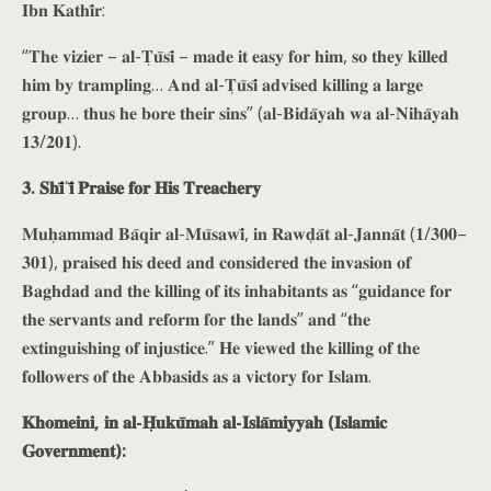
𝐈𝐛𝐧 𝐊𝐚𝐭𝐡𝐢̄𝐫:
“𝐓𝐡𝐞 𝐯𝐢𝐳𝐢𝐞𝐫 – 𝐚𝐥-𝐓̣𝐮̄𝐬𝐢̄ – 𝐦𝐚𝐝𝐞 𝐢𝐭 𝐞𝐚𝐬𝐲 𝐟𝐨𝐫 𝐡𝐢𝐦, 𝐬𝐨 𝐭𝐡𝐞𝐲 𝐤𝐢𝐥𝐥𝐞𝐝
𝐡𝐢𝐦 𝐛𝐲 𝐭𝐫𝐚𝐦𝐩𝐥𝐢𝐧𝐠… 𝐀𝐧𝐝 𝐚𝐥-𝐓̣𝐮̄𝐬𝐢̄ 𝐚𝐝𝐯𝐢𝐬𝐞𝐝 𝐤𝐢𝐥𝐥𝐢𝐧𝐠 𝐚 𝐥𝐚𝐫𝐠𝐞
𝐠𝐫𝐨𝐮𝐩… 𝐭𝐡𝐮𝐬 𝐡𝐞 𝐛𝐨𝐫𝐞 𝐭𝐡𝐞𝐢𝐫 𝐬𝐢𝐧𝐬” (𝐚𝐥-𝐁𝐢𝐝𝐚̄𝐲𝐚𝐡 𝐰𝐚 𝐚𝐥-𝐍𝐢𝐡𝐚̄𝐲𝐚𝐡
𝟏𝟑/𝟐𝟎𝟏).
𝟑. 𝐒𝐡𝐢̄ʿ𝐢̄ 𝐏𝐫𝐚𝐢𝐬𝐞 𝐟𝐨𝐫 𝐇𝐢𝐬 𝐓𝐫𝐞𝐚𝐜𝐡𝐞𝐫𝐲
𝐌𝐮𝐡̣𝐚𝐦𝐦𝐚𝐝 𝐁𝐚̄𝐪𝐢𝐫 𝐚𝐥-𝐌𝐮̄𝐬𝐚𝐰𝐢̄, 𝐢𝐧 𝐑𝐚𝐰𝐝̣𝐚̄𝐭 𝐚𝐥-𝐉𝐚𝐧𝐧𝐚̄𝐭 (𝟏/𝟑𝟎𝟎–
𝟑𝟎𝟏), 𝐩𝐫𝐚𝐢𝐬𝐞𝐝 𝐡𝐢𝐬 𝐝𝐞𝐞𝐝 𝐚𝐧𝐝 𝐜𝐨𝐧𝐬𝐢𝐝𝐞𝐫𝐞𝐝 𝐭𝐡𝐞 𝐢𝐧𝐯𝐚𝐬𝐢𝐨𝐧 𝐨𝐟
𝐁𝐚𝐠𝐡𝐝𝐚𝐝 𝐚𝐧𝐝 𝐭𝐡𝐞 𝐤𝐢𝐥𝐥𝐢𝐧𝐠 𝐨𝐟 𝐢𝐭𝐬 𝐢𝐧𝐡𝐚𝐛𝐢𝐭𝐚𝐧𝐭𝐬 𝐚𝐬 “𝐠𝐮𝐢𝐝𝐚𝐧𝐜𝐞 𝐟𝐨𝐫
𝐭𝐡𝐞 𝐬𝐞𝐫𝐯𝐚𝐧𝐭𝐬 𝐚𝐧𝐝 𝐫𝐞𝐟𝐨𝐫𝐦 𝐟𝐨𝐫 𝐭𝐡𝐞 𝐥𝐚𝐧𝐝𝐬” 𝐚𝐧𝐝 “𝐭𝐡𝐞
𝐞𝐱𝐭𝐢𝐧𝐠𝐮𝐢𝐬𝐡𝐢𝐧𝐠 𝐨𝐟 𝐢𝐧𝐣𝐮𝐬𝐭𝐢𝐜𝐞.” 𝐇𝐞 𝐯𝐢𝐞𝐰𝐞𝐝 𝐭𝐡𝐞 𝐤𝐢𝐥𝐥𝐢𝐧𝐠 𝐨𝐟 𝐭𝐡𝐞
𝐟𝐨𝐥𝐥𝐨𝐰𝐞𝐫𝐬 𝐨𝐟 𝐭𝐡𝐞 𝐀𝐛𝐛𝐚𝐬𝐢𝐝𝐬 𝐚𝐬 𝐚 𝐯𝐢𝐜𝐭𝐨𝐫𝐲 𝐟𝐨𝐫 𝐈𝐬𝐥𝐚𝐦.
𝐊𝐡𝐨𝐦𝐞𝐢𝐧𝐢, 𝐢𝐧 𝐚𝐥-𝐇̣𝐮𝐤𝐮̄𝐦𝐚𝐡 𝐚𝐥-𝐈𝐬𝐥𝐚̄𝐦𝐢𝐲𝐲𝐚𝐡 (𝐈𝐬𝐥𝐚𝐦𝐢𝐜
𝐆𝐨𝐯𝐞𝐫𝐧𝐦𝐞𝐧𝐭):