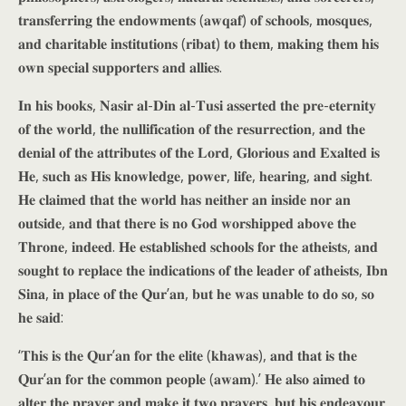
𝐭𝐫𝐚𝐧𝐬𝐟𝐞𝐫𝐫𝐢𝐧𝐠 𝐭𝐡𝐞 𝐞𝐧𝐝𝐨𝐰𝐦𝐞𝐧𝐭𝐬 (𝐚𝐰𝐪𝐚𝐟) 𝐨𝐟 𝐬𝐜𝐡𝐨𝐨𝐥𝐬, 𝐦𝐨𝐬𝐪𝐮𝐞𝐬,
𝐚𝐧𝐝 𝐜𝐡𝐚𝐫𝐢𝐭𝐚𝐛𝐥𝐞 𝐢𝐧𝐬𝐭𝐢𝐭𝐮𝐭𝐢𝐨𝐧𝐬 (𝐫𝐢𝐛𝐚𝐭) 𝐭𝐨 𝐭𝐡𝐞𝐦, 𝐦𝐚𝐤𝐢𝐧𝐠 𝐭𝐡𝐞𝐦 𝐡𝐢𝐬
𝐨𝐰𝐧 𝐬𝐩𝐞𝐜𝐢𝐚𝐥 𝐬𝐮𝐩𝐩𝐨𝐫𝐭𝐞𝐫𝐬 𝐚𝐧𝐝 𝐚𝐥𝐥𝐢𝐞𝐬.
𝐈𝐧 𝐡𝐢𝐬 𝐛𝐨𝐨𝐤𝐬, 𝐍𝐚𝐬𝐢𝐫 𝐚𝐥-𝐃𝐢𝐧 𝐚𝐥-𝐓𝐮𝐬𝐢 𝐚𝐬𝐬𝐞𝐫𝐭𝐞𝐝 𝐭𝐡𝐞 𝐩𝐫𝐞-𝐞𝐭𝐞𝐫𝐧𝐢𝐭𝐲
𝐨𝐟 𝐭𝐡𝐞 𝐰𝐨𝐫𝐥𝐝, 𝐭𝐡𝐞 𝐧𝐮𝐥𝐥𝐢𝐟𝐢𝐜𝐚𝐭𝐢𝐨𝐧 𝐨𝐟 𝐭𝐡𝐞 𝐫𝐞𝐬𝐮𝐫𝐫𝐞𝐜𝐭𝐢𝐨𝐧, 𝐚𝐧𝐝 𝐭𝐡𝐞
𝐝𝐞𝐧𝐢𝐚𝐥 𝐨𝐟 𝐭𝐡𝐞 𝐚𝐭𝐭𝐫𝐢𝐛𝐮𝐭𝐞𝐬 𝐨𝐟 𝐭𝐡𝐞 𝐋𝐨𝐫𝐝, 𝐆𝐥𝐨𝐫𝐢𝐨𝐮𝐬 𝐚𝐧𝐝 𝐄𝐱𝐚𝐥𝐭𝐞𝐝 𝐢𝐬
𝐇𝐞, 𝐬𝐮𝐜𝐡 𝐚𝐬 𝐇𝐢𝐬 𝐤𝐧𝐨𝐰𝐥𝐞𝐝𝐠𝐞, 𝐩𝐨𝐰𝐞𝐫, 𝐥𝐢𝐟𝐞, 𝐡𝐞𝐚𝐫𝐢𝐧𝐠, 𝐚𝐧𝐝 𝐬𝐢𝐠𝐡𝐭.
𝐇𝐞 𝐜𝐥𝐚𝐢𝐦𝐞𝐝 𝐭𝐡𝐚𝐭 𝐭𝐡𝐞 𝐰𝐨𝐫𝐥𝐝 𝐡𝐚𝐬 𝐧𝐞𝐢𝐭𝐡𝐞𝐫 𝐚𝐧 𝐢𝐧𝐬𝐢𝐝𝐞 𝐧𝐨𝐫 𝐚𝐧
𝐨𝐮𝐭𝐬𝐢𝐝𝐞, 𝐚𝐧𝐝 𝐭𝐡𝐚𝐭 𝐭𝐡𝐞𝐫𝐞 𝐢𝐬 𝐧𝐨 𝐆𝐨𝐝 𝐰𝐨𝐫𝐬𝐡𝐢𝐩𝐩𝐞𝐝 𝐚𝐛𝐨𝐯𝐞 𝐭𝐡𝐞
𝐓𝐡𝐫𝐨𝐧𝐞, 𝐢𝐧𝐝𝐞𝐞𝐝. 𝐇𝐞 𝐞𝐬𝐭𝐚𝐛𝐥𝐢𝐬𝐡𝐞𝐝 𝐬𝐜𝐡𝐨𝐨𝐥𝐬 𝐟𝐨𝐫 𝐭𝐡𝐞 𝐚𝐭𝐡𝐞𝐢𝐬𝐭𝐬, 𝐚𝐧𝐝
𝐬𝐨𝐮𝐠𝐡𝐭 𝐭𝐨 𝐫𝐞𝐩𝐥𝐚𝐜𝐞 𝐭𝐡𝐞 𝐢𝐧𝐝𝐢𝐜𝐚𝐭𝐢𝐨𝐧𝐬 𝐨𝐟 𝐭𝐡𝐞 𝐥𝐞𝐚𝐝𝐞𝐫 𝐨𝐟 𝐚𝐭𝐡𝐞𝐢𝐬𝐭𝐬, 𝐈𝐛𝐧
𝐒𝐢𝐧𝐚, 𝐢𝐧 𝐩𝐥𝐚𝐜𝐞 𝐨𝐟 𝐭𝐡𝐞 𝐐𝐮𝐫’𝐚𝐧, 𝐛𝐮𝐭 𝐡𝐞 𝐰𝐚𝐬 𝐮𝐧𝐚𝐛𝐥𝐞 𝐭𝐨 𝐝𝐨 𝐬𝐨, 𝐬𝐨
𝐡𝐞 𝐬𝐚𝐢𝐝:
‘𝐓𝐡𝐢𝐬 𝐢𝐬 𝐭𝐡𝐞 𝐐𝐮𝐫’𝐚𝐧 𝐟𝐨𝐫 𝐭𝐡𝐞 𝐞𝐥𝐢𝐭𝐞 (𝐤𝐡𝐚𝐰𝐚𝐬), 𝐚𝐧𝐝 𝐭𝐡𝐚𝐭 𝐢𝐬 𝐭𝐡𝐞
𝐐𝐮𝐫’𝐚𝐧 𝐟𝐨𝐫 𝐭𝐡𝐞 𝐜𝐨𝐦𝐦𝐨𝐧 𝐩𝐞𝐨𝐩𝐥𝐞 (𝐚𝐰𝐚𝐦).’ 𝐇𝐞 𝐚𝐥𝐬𝐨 𝐚𝐢𝐦𝐞𝐝 𝐭𝐨
𝐚𝐥𝐭𝐞𝐫 𝐭𝐡𝐞 𝐩𝐫𝐚𝐲𝐞𝐫 𝐚𝐧𝐝 𝐦𝐚𝐤𝐞 𝐢𝐭 𝐭𝐰𝐨 𝐩𝐫𝐚𝐲𝐞𝐫𝐬, 𝐛𝐮𝐭 𝐡𝐢𝐬 𝐞𝐧𝐝𝐞𝐚𝐯𝐨𝐮𝐫