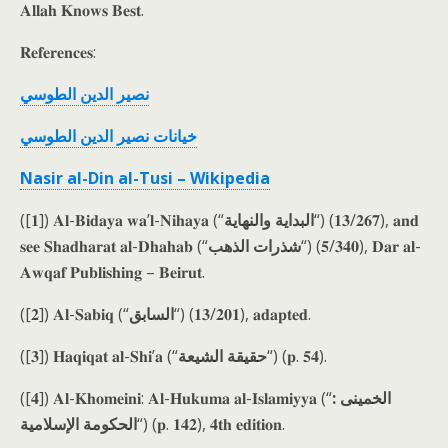
𝐀𝐥𝐥𝐚𝐡 𝐊𝐧𝐨𝐰𝐬 𝐁𝐞𝐬𝐭.
𝐑𝐞𝐟𝐞𝐫𝐞𝐧𝐜𝐞𝐬:
نصير الدين الطوسي
خيانات نصير الدين الطوسي
Nasir al-Din al-Tusi – Wikipedia
([𝟏]) 𝐀𝐥-𝐁𝐢𝐝𝐚𝐲𝐚 𝐰𝐚’𝐥-𝐍𝐢𝐡𝐚𝐲𝐚 (“
البداية والنهاية
“) (𝟏𝟑/𝟐𝟔𝟕), 𝐚𝐧𝐝
𝐬𝐞𝐞 𝐒𝐡𝐚𝐝𝐡𝐚𝐫𝐚𝐭 𝐚𝐥-𝐃𝐡𝐚𝐡𝐚𝐛 (“
شذرات الذهب
“) (𝟓/𝟑𝟒𝟎), 𝐃𝐚𝐫 𝐚𝐥-
𝐀𝐰𝐪𝐚𝐟 𝐏𝐮𝐛𝐥𝐢𝐬𝐡𝐢𝐧𝐠 – 𝐁𝐞𝐢𝐫𝐮𝐭.
([𝟐]) 𝐀𝐥-𝐒𝐚𝐛𝐢𝐪 (“
السابق
“) (𝟏𝟑/𝟐𝟎𝟏), 𝐚𝐝𝐚𝐩𝐭𝐞𝐝.
([𝟑]) 𝐇𝐚𝐪𝐢𝐪𝐚𝐭 𝐚𝐥-𝐒𝐡𝐢’𝐚 (“
حقيقة الشيعة
“) (𝐩. 𝟓𝟒).
([𝟒]) 𝐀𝐥-𝐊𝐡𝐨𝐦𝐞𝐢𝐧𝐢: 𝐀𝐥-𝐇𝐮𝐤𝐮𝐦𝐚 𝐚𝐥-𝐈𝐬𝐥𝐚𝐦𝐢𝐲𝐲𝐚 (“
الخمينى :
الحكومة الإسلامية
“) (𝐩. 𝟏𝟒𝟐), 𝟒𝐭𝐡 𝐞𝐝𝐢𝐭𝐢𝐨𝐧.