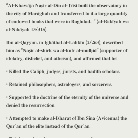
“𝐀𝐥-𝐊𝐡𝐚𝐰𝐚̄𝐣𝐚 𝐍𝐚𝐬̣𝐢̄𝐫 𝐚𝐥-𝐃𝐢̄𝐧 𝐚𝐥-𝐓̣𝐮̄𝐬𝐢̄ 𝐛𝐮𝐢𝐥𝐭 𝐭𝐡𝐞 𝐨𝐛𝐬𝐞𝐫𝐯𝐚𝐭𝐨𝐫𝐲 𝐢𝐧
𝐭𝐡𝐞 𝐜𝐢𝐭𝐲 𝐨𝐟 𝐌𝐚𝐫𝐚̄𝐠𝐡𝐚𝐡 𝐚𝐧𝐝 𝐭𝐫𝐚𝐧𝐬𝐟𝐞𝐫𝐫𝐞𝐝 𝐭𝐨 𝐢𝐭 𝐚 𝐥𝐚𝐫𝐠𝐞 𝐪𝐮𝐚𝐧𝐭𝐢𝐭𝐲
𝐨𝐟 𝐞𝐧𝐝𝐨𝐰𝐞𝐝 𝐛𝐨𝐨𝐤𝐬 𝐭𝐡𝐚𝐭 𝐰𝐞𝐫𝐞 𝐢𝐧 𝐁𝐚𝐠𝐡𝐝𝐚𝐝…” (𝐚𝐥-𝐁𝐢𝐝𝐚̄𝐲𝐚𝐡 𝐰𝐚
𝐚𝐥-𝐍𝐢𝐡𝐚̄𝐲𝐚𝐡 𝟏𝟑/𝟑𝟏𝟓).
𝐈𝐛𝐧 𝐚𝐥-𝐐𝐚𝐲𝐲𝐢𝐦, 𝐢𝐧 𝐈𝐠𝐡𝐚̄𝐭𝐡𝐚𝐭 𝐚𝐥-𝐋𝐚𝐡𝐟𝐚̄𝐧 (𝟐/𝟐𝟔𝟑), 𝐝𝐞𝐬𝐜𝐫𝐢𝐛𝐞𝐝
𝐡𝐢𝐦 𝐚𝐬 “𝐍𝐚𝐬̣𝐢̄𝐫 𝐚𝐥-𝐬𝐡𝐢𝐫𝐤 𝐰𝐚 𝐚𝐥-𝐤𝐮𝐟𝐫 𝐚𝐥-𝐦𝐮𝐥𝐡̣𝐢𝐝” (𝐬𝐮𝐩𝐩𝐨𝐫𝐭𝐞𝐫 𝐨𝐟
𝐢𝐝𝐨𝐥𝐚𝐭𝐫𝐲, 𝐝𝐢𝐬𝐛𝐞𝐥𝐢𝐞𝐟, 𝐚𝐧𝐝 𝐚𝐭𝐡𝐞𝐢𝐬𝐦), 𝐚𝐧𝐝 𝐚𝐟𝐟𝐢𝐫𝐦𝐞𝐝 𝐭𝐡𝐚𝐭 𝐡𝐞:
• 𝐊𝐢𝐥𝐥𝐞𝐝 𝐭𝐡𝐞 𝐂𝐚𝐥𝐢𝐩𝐡, 𝐣𝐮𝐝𝐠𝐞𝐬, 𝐣𝐮𝐫𝐢𝐬𝐭𝐬, 𝐚𝐧𝐝 𝐡̣𝐚𝐝𝐢̄𝐭𝐡 𝐬𝐜𝐡𝐨𝐥𝐚𝐫𝐬.
• 𝐑𝐞𝐭𝐚𝐢𝐧𝐞𝐝 𝐩𝐡𝐢𝐥𝐨𝐬𝐨𝐩𝐡𝐞𝐫𝐬, 𝐚𝐬𝐭𝐫𝐨𝐥𝐨𝐠𝐞𝐫𝐬, 𝐚𝐧𝐝 𝐬𝐨𝐫𝐜𝐞𝐫𝐞𝐫𝐬.
• 𝐒𝐮𝐩𝐩𝐨𝐫𝐭𝐞𝐝 𝐭𝐡𝐞 𝐝𝐨𝐜𝐭𝐫𝐢𝐧𝐞 𝐨𝐟 𝐭𝐡𝐞 𝐞𝐭𝐞𝐫𝐧𝐢𝐭𝐲 𝐨𝐟 𝐭𝐡𝐞 𝐮𝐧𝐢𝐯𝐞𝐫𝐬𝐞 𝐚𝐧𝐝
𝐝𝐞𝐧𝐢𝐞𝐝 𝐭𝐡𝐞 𝐫𝐞𝐬𝐮𝐫𝐫𝐞𝐜𝐭𝐢𝐨𝐧.
• 𝐀𝐭𝐭𝐞𝐦𝐩𝐭𝐞𝐝 𝐭𝐨 𝐦𝐚𝐤𝐞 𝐚𝐥-𝐈𝐬𝐡𝐚̄𝐫𝐚̄𝐭 𝐨𝐟 𝐈𝐛𝐧 𝐒𝐢̄𝐧𝐚̄ (𝐀𝐯𝐢𝐜𝐞𝐧𝐧𝐚) 𝐭𝐡𝐞
𝐐𝐮𝐫ʾ𝐚̄𝐧 𝐨𝐟 𝐭𝐡𝐞 𝐞𝐥𝐢𝐭𝐞 𝐢𝐧𝐬𝐭𝐞𝐚𝐝 𝐨𝐟 𝐭𝐡𝐞 𝐐𝐮𝐫ʾ𝐚̄𝐧.