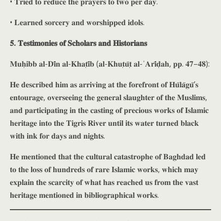
• 𝐓𝐫𝐢𝐞𝐝 𝐭𝐨 𝐫𝐞𝐝𝐮𝐜𝐞 𝐭𝐡𝐞 𝐩𝐫𝐚𝐲𝐞𝐫𝐬 𝐭𝐨 𝐭𝐰𝐨 𝐩𝐞𝐫 𝐝𝐚𝐲.
• 𝐋𝐞𝐚𝐫𝐧𝐞𝐝 𝐬𝐨𝐫𝐜𝐞𝐫𝐲 𝐚𝐧𝐝 𝐰𝐨𝐫𝐬𝐡𝐢𝐩𝐩𝐞𝐝 𝐢𝐝𝐨𝐥𝐬.
𝟓. 𝐓𝐞𝐬𝐭𝐢𝐦𝐨𝐧𝐢𝐞𝐬 𝐨𝐟 𝐒𝐜𝐡𝐨𝐥𝐚𝐫𝐬 𝐚𝐧𝐝 𝐇𝐢𝐬𝐭𝐨𝐫𝐢𝐚𝐧𝐬
𝐌𝐮𝐡̣𝐢𝐛𝐛 𝐚𝐥-𝐃𝐢̄𝐧 𝐚𝐥-𝐊𝐡𝐚𝐭̣𝐢̄𝐛 (𝐚𝐥-𝐊𝐡𝐮𝐭̣𝐮̄𝐭̣ 𝐚𝐥-ʿ𝐀𝐫𝐢̄𝐝̣𝐚𝐡, 𝐩𝐩. 𝟒𝟕–𝟒𝟖):
𝐇𝐞 𝐝𝐞𝐬𝐜𝐫𝐢𝐛𝐞𝐝 𝐡𝐢𝐦 𝐚𝐬 𝐚𝐫𝐫𝐢𝐯𝐢𝐧𝐠 𝐚𝐭 𝐭𝐡𝐞 𝐟𝐨𝐫𝐞𝐟𝐫𝐨𝐧𝐭 𝐨𝐟 𝐇𝐮̄𝐥𝐚̄𝐠𝐮̄’𝐬
𝐞𝐧𝐭𝐨𝐮𝐫𝐚𝐠𝐞, 𝐨𝐯𝐞𝐫𝐬𝐞𝐞𝐢𝐧𝐠 𝐭𝐡𝐞 𝐠𝐞𝐧𝐞𝐫𝐚𝐥 𝐬𝐥𝐚𝐮𝐠𝐡𝐭𝐞𝐫 𝐨𝐟 𝐭𝐡𝐞 𝐌𝐮𝐬𝐥𝐢𝐦𝐬,
𝐚𝐧𝐝 𝐩𝐚𝐫𝐭𝐢𝐜𝐢𝐩𝐚𝐭𝐢𝐧𝐠 𝐢𝐧 𝐭𝐡𝐞 𝐜𝐚𝐬𝐭𝐢𝐧𝐠 𝐨𝐟 𝐩𝐫𝐞𝐜𝐢𝐨𝐮𝐬 𝐰𝐨𝐫𝐤𝐬 𝐨𝐟 𝐈𝐬𝐥𝐚𝐦𝐢𝐜
𝐡𝐞𝐫𝐢𝐭𝐚𝐠𝐞 𝐢𝐧𝐭𝐨 𝐭𝐡𝐞 𝐓𝐢𝐠𝐫𝐢𝐬 𝐑𝐢𝐯𝐞𝐫 𝐮𝐧𝐭𝐢𝐥 𝐢𝐭𝐬 𝐰𝐚𝐭𝐞𝐫 𝐭𝐮𝐫𝐧𝐞𝐝 𝐛𝐥𝐚𝐜𝐤
𝐰𝐢𝐭𝐡 𝐢𝐧𝐤 𝐟𝐨𝐫 𝐝𝐚𝐲𝐬 𝐚𝐧𝐝 𝐧𝐢𝐠𝐡𝐭𝐬.
𝐇𝐞 𝐦𝐞𝐧𝐭𝐢𝐨𝐧𝐞𝐝 𝐭𝐡𝐚𝐭 𝐭𝐡𝐞 𝐜𝐮𝐥𝐭𝐮𝐫𝐚𝐥 𝐜𝐚𝐭𝐚𝐬𝐭𝐫𝐨𝐩𝐡𝐞 𝐨𝐟 𝐁𝐚𝐠𝐡𝐝𝐚𝐝 𝐥𝐞𝐝
𝐭𝐨 𝐭𝐡𝐞 𝐥𝐨𝐬𝐬 𝐨𝐟 𝐡𝐮𝐧𝐝𝐫𝐞𝐝𝐬 𝐨𝐟 𝐫𝐚𝐫𝐞 𝐈𝐬𝐥𝐚𝐦𝐢𝐜 𝐰𝐨𝐫𝐤𝐬, 𝐰𝐡𝐢𝐜𝐡 𝐦𝐚𝐲
𝐞𝐱𝐩𝐥𝐚𝐢𝐧 𝐭𝐡𝐞 𝐬𝐜𝐚𝐫𝐜𝐢𝐭𝐲 𝐨𝐟 𝐰𝐡𝐚𝐭 𝐡𝐚𝐬 𝐫𝐞𝐚𝐜𝐡𝐞𝐝 𝐮𝐬 𝐟𝐫𝐨𝐦 𝐭𝐡𝐞 𝐯𝐚𝐬𝐭
𝐡𝐞𝐫𝐢𝐭𝐚𝐠𝐞 𝐦𝐞𝐧𝐭𝐢𝐨𝐧𝐞𝐝 𝐢𝐧 𝐛𝐢𝐛𝐥𝐢𝐨𝐠𝐫𝐚𝐩𝐡𝐢𝐜𝐚𝐥 𝐰𝐨𝐫𝐤𝐬.