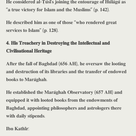
𝐇𝐞 𝐜𝐨𝐧𝐬𝐢𝐝𝐞𝐫𝐞𝐝 𝐚𝐥-𝐓̣𝐮̄𝐬𝐢̄’𝐬 𝐣𝐨𝐢𝐧𝐢𝐧𝐠 𝐭𝐡𝐞 𝐞𝐧𝐭𝐨𝐮𝐫𝐚𝐠𝐞 𝐨𝐟 𝐇𝐮̄𝐥𝐚̄𝐠𝐮̄ 𝐚𝐬
“𝐚 𝐭𝐫𝐮𝐞 𝐯𝐢𝐜𝐭𝐨𝐫𝐲 𝐟𝐨𝐫 𝐈𝐬𝐥𝐚𝐦 𝐚𝐧𝐝 𝐭𝐡𝐞 𝐌𝐮𝐬𝐥𝐢𝐦𝐬” (𝐩. 𝟏𝟒𝟐).
𝐇𝐞 𝐝𝐞𝐬𝐜𝐫𝐢𝐛𝐞𝐝 𝐡𝐢𝐦 𝐚𝐬 𝐨𝐧𝐞 𝐨𝐟 𝐭𝐡𝐨𝐬𝐞 “𝐰𝐡𝐨 𝐫𝐞𝐧𝐝𝐞𝐫𝐞𝐝 𝐠𝐫𝐞𝐚𝐭
𝐬𝐞𝐫𝐯𝐢𝐜𝐞𝐬 𝐭𝐨 𝐈𝐬𝐥𝐚𝐦” (𝐩. 𝟏𝟐𝟖).
𝟒. 𝐇𝐢𝐬 𝐓𝐫𝐞𝐚𝐜𝐡𝐞𝐫𝐲 𝐢𝐧 𝐃𝐞𝐬𝐭𝐫𝐨𝐲𝐢𝐧𝐠 𝐭𝐡𝐞 𝐈𝐧𝐭𝐞𝐥𝐥𝐞𝐜𝐭𝐮𝐚𝐥 𝐚𝐧𝐝
𝐂𝐢𝐯𝐢𝐥𝐢𝐬𝐚𝐭𝐢𝐨𝐧𝐚𝐥 𝐇𝐞𝐫𝐢𝐭𝐚𝐠𝐞
𝐀𝐟𝐭𝐞𝐫 𝐭𝐡𝐞 𝐟𝐚𝐥𝐥 𝐨𝐟 𝐁𝐚𝐠𝐡𝐝𝐚𝐝 (𝟔𝟓𝟔 𝐀𝐇), 𝐡𝐞 𝐨𝐯𝐞𝐫𝐬𝐚𝐰 𝐭𝐡𝐞 𝐥𝐨𝐨𝐭𝐢𝐧𝐠
𝐚𝐧𝐝 𝐝𝐞𝐬𝐭𝐫𝐮𝐜𝐭𝐢𝐨𝐧 𝐨𝐟 𝐢𝐭𝐬 𝐥𝐢𝐛𝐫𝐚𝐫𝐢𝐞𝐬 𝐚𝐧𝐝 𝐭𝐡𝐞 𝐭𝐫𝐚𝐧𝐬𝐟𝐞𝐫 𝐨𝐟 𝐞𝐧𝐝𝐨𝐰𝐞𝐝
𝐛𝐨𝐨𝐤𝐬 𝐭𝐨 𝐌𝐚𝐫𝐚̄𝐠𝐡𝐚𝐡.
𝐇𝐞 𝐞𝐬𝐭𝐚𝐛𝐥𝐢𝐬𝐡𝐞𝐝 𝐭𝐡𝐞 𝐌𝐚𝐫𝐚̄𝐠𝐡𝐚𝐡 𝐎𝐛𝐬𝐞𝐫𝐯𝐚𝐭𝐨𝐫𝐲 (𝟔𝟓𝟕 𝐀𝐇) 𝐚𝐧𝐝
𝐞𝐪𝐮𝐢𝐩𝐩𝐞𝐝 𝐢𝐭 𝐰𝐢𝐭𝐡 𝐥𝐨𝐨𝐭𝐞𝐝 𝐛𝐨𝐨𝐤𝐬 𝐟𝐫𝐨𝐦 𝐭𝐡𝐞 𝐞𝐧𝐝𝐨𝐰𝐦𝐞𝐧𝐭𝐬 𝐨𝐟
𝐁𝐚𝐠𝐡𝐝𝐚𝐝, 𝐚𝐩𝐩𝐨𝐢𝐧𝐭𝐢𝐧𝐠 𝐩𝐡𝐢𝐥𝐨𝐬𝐨𝐩𝐡𝐞𝐫𝐬 𝐚𝐧𝐝 𝐚𝐬𝐭𝐫𝐨𝐥𝐨𝐠𝐞𝐫𝐬 𝐭𝐡𝐞𝐫𝐞
𝐰𝐢𝐭𝐡 𝐝𝐚𝐢𝐥𝐲 𝐬𝐭𝐢𝐩𝐞𝐧𝐝𝐬.
𝐈𝐛𝐧 𝐊𝐚𝐭𝐡𝐢̄𝐫: