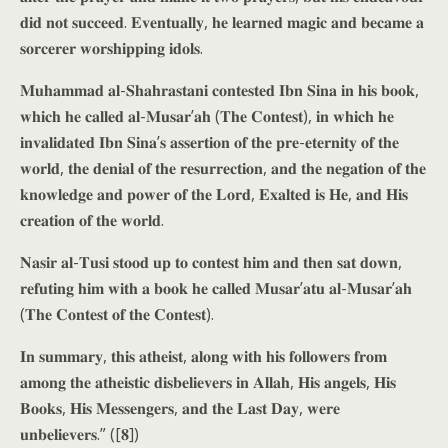
𝐝𝐢𝐝 𝐧𝐨𝐭 𝐬𝐮𝐜𝐜𝐞𝐞𝐝. 𝐄𝐯𝐞𝐧𝐭𝐮𝐚𝐥𝐥𝐲, 𝐡𝐞 𝐥𝐞𝐚𝐫𝐧𝐞𝐝 𝐦𝐚𝐠𝐢𝐜 𝐚𝐧𝐝 𝐛𝐞𝐜𝐚𝐦𝐞 𝐚
𝐬𝐨𝐫𝐜𝐞𝐫𝐞𝐫 𝐰𝐨𝐫𝐬𝐡𝐢𝐩𝐩𝐢𝐧𝐠 𝐢𝐝𝐨𝐥𝐬.
𝐌𝐮𝐡𝐚𝐦𝐦𝐚𝐝 𝐚𝐥-𝐒𝐡𝐚𝐡𝐫𝐚𝐬𝐭𝐚𝐧𝐢 𝐜𝐨𝐧𝐭𝐞𝐬𝐭𝐞𝐝 𝐈𝐛𝐧 𝐒𝐢𝐧𝐚 𝐢𝐧 𝐡𝐢𝐬 𝐛𝐨𝐨𝐤,
𝐰𝐡𝐢𝐜𝐡 𝐡𝐞 𝐜𝐚𝐥𝐥𝐞𝐝 𝐚𝐥-𝐌𝐮𝐬𝐚𝐫’𝐚𝐡 (𝐓𝐡𝐞 𝐂𝐨𝐧𝐭𝐞𝐬𝐭), 𝐢𝐧 𝐰𝐡𝐢𝐜𝐡 𝐡𝐞
𝐢𝐧𝐯𝐚𝐥𝐢𝐝𝐚𝐭𝐞𝐝 𝐈𝐛𝐧 𝐒𝐢𝐧𝐚’𝐬 𝐚𝐬𝐬𝐞𝐫𝐭𝐢𝐨𝐧 𝐨𝐟 𝐭𝐡𝐞 𝐩𝐫𝐞-𝐞𝐭𝐞𝐫𝐧𝐢𝐭𝐲 𝐨𝐟 𝐭𝐡𝐞
𝐰𝐨𝐫𝐥𝐝, 𝐭𝐡𝐞 𝐝𝐞𝐧𝐢𝐚𝐥 𝐨𝐟 𝐭𝐡𝐞 𝐫𝐞𝐬𝐮𝐫𝐫𝐞𝐜𝐭𝐢𝐨𝐧, 𝐚𝐧𝐝 𝐭𝐡𝐞 𝐧𝐞𝐠𝐚𝐭𝐢𝐨𝐧 𝐨𝐟 𝐭𝐡𝐞
𝐤𝐧𝐨𝐰𝐥𝐞𝐝𝐠𝐞 𝐚𝐧𝐝 𝐩𝐨𝐰𝐞𝐫 𝐨𝐟 𝐭𝐡𝐞 𝐋𝐨𝐫𝐝, 𝐄𝐱𝐚𝐥𝐭𝐞𝐝 𝐢𝐬 𝐇𝐞, 𝐚𝐧𝐝 𝐇𝐢𝐬
𝐜𝐫𝐞𝐚𝐭𝐢𝐨𝐧 𝐨𝐟 𝐭𝐡𝐞 𝐰𝐨𝐫𝐥𝐝.
𝐍𝐚𝐬𝐢𝐫 𝐚𝐥-𝐓𝐮𝐬𝐢 𝐬𝐭𝐨𝐨𝐝 𝐮𝐩 𝐭𝐨 𝐜𝐨𝐧𝐭𝐞𝐬𝐭 𝐡𝐢𝐦 𝐚𝐧𝐝 𝐭𝐡𝐞𝐧 𝐬𝐚𝐭 𝐝𝐨𝐰𝐧,
𝐫𝐞𝐟𝐮𝐭𝐢𝐧𝐠 𝐡𝐢𝐦 𝐰𝐢𝐭𝐡 𝐚 𝐛𝐨𝐨𝐤 𝐡𝐞 𝐜𝐚𝐥𝐥𝐞𝐝 𝐌𝐮𝐬𝐚𝐫’𝐚𝐭𝐮 𝐚𝐥-𝐌𝐮𝐬𝐚𝐫’𝐚𝐡
(𝐓𝐡𝐞 𝐂𝐨𝐧𝐭𝐞𝐬𝐭 𝐨𝐟 𝐭𝐡𝐞 𝐂𝐨𝐧𝐭𝐞𝐬𝐭).
𝐈𝐧 𝐬𝐮𝐦𝐦𝐚𝐫𝐲, 𝐭𝐡𝐢𝐬 𝐚𝐭𝐡𝐞𝐢𝐬𝐭, 𝐚𝐥𝐨𝐧𝐠 𝐰𝐢𝐭𝐡 𝐡𝐢𝐬 𝐟𝐨𝐥𝐥𝐨𝐰𝐞𝐫𝐬 𝐟𝐫𝐨𝐦
𝐚𝐦𝐨𝐧𝐠 𝐭𝐡𝐞 𝐚𝐭𝐡𝐞𝐢𝐬𝐭𝐢𝐜 𝐝𝐢𝐬𝐛𝐞𝐥𝐢𝐞𝐯𝐞𝐫𝐬 𝐢𝐧 𝐀𝐥𝐥𝐚𝐡, 𝐇𝐢𝐬 𝐚𝐧𝐠𝐞𝐥𝐬, 𝐇𝐢𝐬
𝐁𝐨𝐨𝐤𝐬, 𝐇𝐢𝐬 𝐌𝐞𝐬𝐬𝐞𝐧𝐠𝐞𝐫𝐬, 𝐚𝐧𝐝 𝐭𝐡𝐞 𝐋𝐚𝐬𝐭 𝐃𝐚𝐲, 𝐰𝐞𝐫𝐞
𝐮𝐧𝐛𝐞𝐥𝐢𝐞𝐯𝐞𝐫𝐬.” ([𝟖])