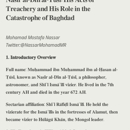
𝐓𝐫𝐞𝐚𝐜𝐡𝐞𝐫𝐲 𝐚𝐧𝐝 𝐇𝐢𝐬 𝐑𝐨𝐥𝐞 𝐢𝐧 𝐭𝐡𝐞
𝐂𝐚𝐭𝐚𝐬𝐭𝐫𝐨𝐩𝐡𝐞 𝐨𝐟 𝐁𝐚𝐠𝐡𝐝𝐚𝐝
Mohamad Mostafa Nassar
Twitter:@NassarMohamadMR
𝟏. 𝐈𝐧𝐭𝐫𝐨𝐝𝐮𝐜𝐭𝐨𝐫𝐲 𝐎𝐯𝐞𝐫𝐯𝐢𝐞𝐰
𝐅𝐮𝐥𝐥 𝐧𝐚𝐦𝐞: 𝐌𝐮𝐡̣𝐚𝐦𝐦𝐚𝐝 𝐢𝐛𝐧 𝐌𝐮𝐡̣𝐚𝐦𝐦𝐚𝐝 𝐢𝐛𝐧 𝐚𝐥-𝐇̣𝐚𝐬𝐚𝐧 𝐚𝐥-
𝐓̣𝐮̄𝐬𝐢̄, 𝐤𝐧𝐨𝐰𝐧 𝐚𝐬 𝐍𝐚𝐬̣𝐢̄𝐫 𝐚𝐥-𝐃𝐢̄𝐧 𝐚𝐥-𝐓̣𝐮̄𝐬𝐢̄, 𝐚 𝐩𝐡𝐢𝐥𝐨𝐬𝐨𝐩𝐡𝐞𝐫,
𝐚𝐬𝐭𝐫𝐨𝐧𝐨𝐦𝐞𝐫, 𝐚𝐧𝐝 𝐒𝐡𝐢̄ʿ𝐢̄ 𝐈𝐬𝐦𝐚̄ʿ𝐢̄𝐥𝐢̄ 𝐯𝐢𝐳𝐢𝐞𝐫. 𝐇𝐞 𝐥𝐢𝐯𝐞𝐝 𝐢𝐧 𝐭𝐡𝐞 𝟕𝐭𝐡
𝐜𝐞𝐧𝐭𝐮𝐫𝐲 𝐀𝐇 𝐚𝐧𝐝 𝐝𝐢𝐞𝐝 𝐢𝐧 𝐭𝐡𝐞 𝐲𝐞𝐚𝐫 𝟔𝟕𝟐 𝐀𝐇.
𝐒𝐞𝐜𝐭𝐚𝐫𝐢𝐚𝐧 𝐚𝐟𝐟𝐢𝐥𝐢𝐚𝐭𝐢𝐨𝐧: 𝐒𝐡𝐢̄ʿ𝐢̄ 𝐑𝐚̄𝐟𝐢𝐝̣𝐢̄ 𝐈𝐬𝐦𝐚̄ʿ𝐢̄𝐥𝐢̄. 𝐇𝐞 𝐡𝐞𝐥𝐝 𝐭𝐡𝐞
𝐯𝐢𝐳𝐢𝐞𝐫𝐚𝐭𝐞 𝐟𝐨𝐫 𝐭𝐡𝐞 𝐈𝐬𝐦𝐚̄ʿ𝐢̄𝐥𝐢̄𝐬 𝐢𝐧 𝐭𝐡𝐞 𝐟𝐨𝐫𝐭𝐫𝐞𝐬𝐬𝐞𝐬 𝐨𝐟 𝐀𝐥𝐚𝐦𝐮𝐭, 𝐭𝐡𝐞𝐧
𝐛𝐞𝐜𝐚𝐦𝐞 𝐯𝐢𝐳𝐢𝐞𝐫 𝐭𝐨 𝐇𝐮̄𝐥𝐚̄𝐠𝐮̄ 𝐊𝐡𝐚̄𝐧, 𝐭𝐡𝐞 𝐌𝐨𝐧𝐠𝐨𝐥 𝐥𝐞𝐚𝐝𝐞𝐫.