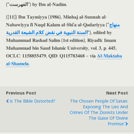
(“
الفهرست
“) 𝐛𝐲 𝐈𝐛𝐧 𝐚𝐥-𝐍𝐚𝐝𝐢𝐦.
([𝟏𝟏]) 𝐈𝐛𝐧 𝐓𝐚𝐲𝐦𝐢𝐲𝐲𝐚 (𝟏𝟗𝟖𝟔), 𝐌𝐢𝐧𝐡𝐚𝐣 𝐚𝐥-𝐒𝐮𝐧𝐧𝐚𝐡 𝐚𝐥-
𝐍𝐚𝐛𝐚𝐰𝐢𝐲𝐲𝐚 𝐟𝐢 𝐍𝐚𝐪𝐝 𝐊𝐚𝐥𝐚𝐦 𝐚𝐥-𝐒𝐡𝐢’𝐚 𝐚𝐥-𝐐𝐚𝐝𝐚𝐫𝐢𝐲𝐲𝐚 (“
منهاج
السنة النبوية في نقض كلام الشيعة القدرية
“), 𝐞𝐝𝐢𝐭𝐞𝐝 𝐛𝐲
𝐌𝐮𝐡𝐚𝐦𝐦𝐚𝐝 𝐑𝐚𝐬𝐡𝐚𝐝 𝐒𝐚𝐥𝐢𝐦 (𝟏𝐬𝐭 𝐞𝐝𝐢𝐭𝐢𝐨𝐧), 𝐑𝐢𝐲𝐚𝐝𝐡: 𝐈𝐦𝐚𝐦
𝐌𝐮𝐡𝐚𝐦𝐦𝐚𝐝 𝐛𝐢𝐧 𝐒𝐚𝐮𝐝 𝐈𝐬𝐥𝐚𝐦𝐢𝐜 𝐔𝐧𝐢𝐯𝐞𝐫𝐬𝐢𝐭𝐲, 𝐯𝐨𝐥. 𝟑, 𝐩. 𝟒𝟒𝟓,
𝐎𝐂𝐋𝐂: 𝟏𝟏𝟓𝟖𝟖𝟓𝟓𝟒𝟕𝟗, 𝐐𝐈𝐃: 𝐐𝟏𝟏𝟓𝟕𝟖𝟑𝟒𝟔𝟖 – 𝐯𝐢𝐚
𝐀𝐥-𝐌𝐚𝐤𝐭𝐚𝐛𝐚
𝐚𝐥-𝐒𝐡𝐚𝐦𝐞𝐥𝐚.
Previous Post
Next Post
Is The Bible Distorted?
The Chosen People Of Satan:
Exposing The Lies And
Crimes Of The Zionists Under
The Guise Of ‘Divine
Promise’