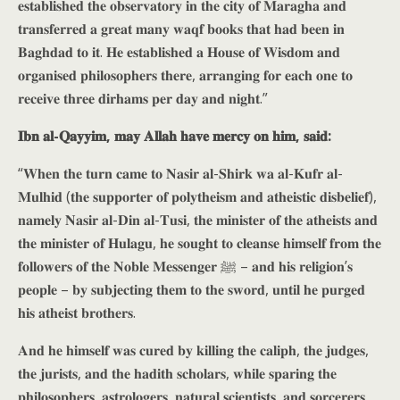
𝐞𝐬𝐭𝐚𝐛𝐥𝐢𝐬𝐡𝐞𝐝 𝐭𝐡𝐞 𝐨𝐛𝐬𝐞𝐫𝐯𝐚𝐭𝐨𝐫𝐲 𝐢𝐧 𝐭𝐡𝐞 𝐜𝐢𝐭𝐲 𝐨𝐟 𝐌𝐚𝐫𝐚𝐠𝐡𝐚 𝐚𝐧𝐝
𝐭𝐫𝐚𝐧𝐬𝐟𝐞𝐫𝐫𝐞𝐝 𝐚 𝐠𝐫𝐞𝐚𝐭 𝐦𝐚𝐧𝐲 𝐰𝐚𝐪𝐟 𝐛𝐨𝐨𝐤𝐬 𝐭𝐡𝐚𝐭 𝐡𝐚𝐝 𝐛𝐞𝐞𝐧 𝐢𝐧
𝐁𝐚𝐠𝐡𝐝𝐚𝐝 𝐭𝐨 𝐢𝐭. 𝐇𝐞 𝐞𝐬𝐭𝐚𝐛𝐥𝐢𝐬𝐡𝐞𝐝 𝐚 𝐇𝐨𝐮𝐬𝐞 𝐨𝐟 𝐖𝐢𝐬𝐝𝐨𝐦 𝐚𝐧𝐝
𝐨𝐫𝐠𝐚𝐧𝐢𝐬𝐞𝐝 𝐩𝐡𝐢𝐥𝐨𝐬𝐨𝐩𝐡𝐞𝐫𝐬 𝐭𝐡𝐞𝐫𝐞, 𝐚𝐫𝐫𝐚𝐧𝐠𝐢𝐧𝐠 𝐟𝐨𝐫 𝐞𝐚𝐜𝐡 𝐨𝐧𝐞 𝐭𝐨
𝐫𝐞𝐜𝐞𝐢𝐯𝐞 𝐭𝐡𝐫𝐞𝐞 𝐝𝐢𝐫𝐡𝐚𝐦𝐬 𝐩𝐞𝐫 𝐝𝐚𝐲 𝐚𝐧𝐝 𝐧𝐢𝐠𝐡𝐭.”
𝐈𝐛𝐧 𝐚𝐥-𝐐𝐚𝐲𝐲𝐢𝐦, 𝐦𝐚𝐲 𝐀𝐥𝐥𝐚𝐡 𝐡𝐚𝐯𝐞 𝐦𝐞𝐫𝐜𝐲 𝐨𝐧 𝐡𝐢𝐦, 𝐬𝐚𝐢𝐝:
“𝐖𝐡𝐞𝐧 𝐭𝐡𝐞 𝐭𝐮𝐫𝐧 𝐜𝐚𝐦𝐞 𝐭𝐨 𝐍𝐚𝐬𝐢𝐫 𝐚𝐥-𝐒𝐡𝐢𝐫𝐤 𝐰𝐚 𝐚𝐥-𝐊𝐮𝐟𝐫 𝐚𝐥-
𝐌𝐮𝐥𝐡𝐢𝐝 (𝐭𝐡𝐞 𝐬𝐮𝐩𝐩𝐨𝐫𝐭𝐞𝐫 𝐨𝐟 𝐩𝐨𝐥𝐲𝐭𝐡𝐞𝐢𝐬𝐦 𝐚𝐧𝐝 𝐚𝐭𝐡𝐞𝐢𝐬𝐭𝐢𝐜 𝐝𝐢𝐬𝐛𝐞𝐥𝐢𝐞𝐟),
𝐧𝐚𝐦𝐞𝐥𝐲 𝐍𝐚𝐬𝐢𝐫 𝐚𝐥-𝐃𝐢𝐧 𝐚𝐥-𝐓𝐮𝐬𝐢, 𝐭𝐡𝐞 𝐦𝐢𝐧𝐢𝐬𝐭𝐞𝐫 𝐨𝐟 𝐭𝐡𝐞 𝐚𝐭𝐡𝐞𝐢𝐬𝐭𝐬 𝐚𝐧𝐝
𝐭𝐡𝐞 𝐦𝐢𝐧𝐢𝐬𝐭𝐞𝐫 𝐨𝐟 𝐇𝐮𝐥𝐚𝐠𝐮, 𝐡𝐞 𝐬𝐨𝐮𝐠𝐡𝐭 𝐭𝐨 𝐜𝐥𝐞𝐚𝐧𝐬𝐞 𝐡𝐢𝐦𝐬𝐞𝐥𝐟 𝐟𝐫𝐨𝐦 𝐭𝐡𝐞
𝐟𝐨𝐥𝐥𝐨𝐰𝐞𝐫𝐬 𝐨𝐟 𝐭𝐡𝐞 𝐍𝐨𝐛𝐥𝐞 𝐌𝐞𝐬𝐬𝐞𝐧𝐠𝐞𝐫 ﷺ – 𝐚𝐧𝐝 𝐡𝐢𝐬 𝐫𝐞𝐥𝐢𝐠𝐢𝐨𝐧’𝐬
𝐩𝐞𝐨𝐩𝐥𝐞 – 𝐛𝐲 𝐬𝐮𝐛𝐣𝐞𝐜𝐭𝐢𝐧𝐠 𝐭𝐡𝐞𝐦 𝐭𝐨 𝐭𝐡𝐞 𝐬𝐰𝐨𝐫𝐝, 𝐮𝐧𝐭𝐢𝐥 𝐡𝐞 𝐩𝐮𝐫𝐠𝐞𝐝
𝐡𝐢𝐬 𝐚𝐭𝐡𝐞𝐢𝐬𝐭 𝐛𝐫𝐨𝐭𝐡𝐞𝐫𝐬.
𝐀𝐧𝐝 𝐡𝐞 𝐡𝐢𝐦𝐬𝐞𝐥𝐟 𝐰𝐚𝐬 𝐜𝐮𝐫𝐞𝐝 𝐛𝐲 𝐤𝐢𝐥𝐥𝐢𝐧𝐠 𝐭𝐡𝐞 𝐜𝐚𝐥𝐢𝐩𝐡, 𝐭𝐡𝐞 𝐣𝐮𝐝𝐠𝐞𝐬,
𝐭𝐡𝐞 𝐣𝐮𝐫𝐢𝐬𝐭𝐬, 𝐚𝐧𝐝 𝐭𝐡𝐞 𝐡𝐚𝐝𝐢𝐭𝐡 𝐬𝐜𝐡𝐨𝐥𝐚𝐫𝐬, 𝐰𝐡𝐢𝐥𝐞 𝐬𝐩𝐚𝐫𝐢𝐧𝐠 𝐭𝐡𝐞
𝐩𝐡𝐢𝐥𝐨𝐬𝐨𝐩𝐡𝐞𝐫𝐬, 𝐚𝐬𝐭𝐫𝐨𝐥𝐨𝐠𝐞𝐫𝐬, 𝐧𝐚𝐭𝐮𝐫𝐚𝐥 𝐬𝐜𝐢𝐞𝐧𝐭𝐢𝐬𝐭𝐬, 𝐚𝐧𝐝 𝐬𝐨𝐫𝐜𝐞𝐫𝐞𝐫𝐬,