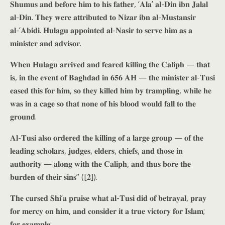
𝐒𝐡𝐮𝐦𝐮𝐬 𝐚𝐧𝐝 𝐛𝐞𝐟𝐨𝐫𝐞 𝐡𝐢𝐦 𝐭𝐨 𝐡𝐢𝐬 𝐟𝐚𝐭𝐡𝐞𝐫, ‘𝐀𝐥𝐚’ 𝐚𝐥-𝐃𝐢𝐧 𝐢𝐛𝐧 𝐉𝐚𝐥𝐚𝐥
𝐚𝐥-𝐃𝐢𝐧. 𝐓𝐡𝐞𝐲 𝐰𝐞𝐫𝐞 𝐚𝐭𝐭𝐫𝐢𝐛𝐮𝐭𝐞𝐝 𝐭𝐨 𝐍𝐢𝐳𝐚𝐫 𝐢𝐛𝐧 𝐚𝐥-𝐌𝐮𝐬𝐭𝐚𝐧𝐬𝐢𝐫
𝐚𝐥-‘𝐀𝐛𝐢𝐝𝐢. 𝐇𝐮𝐥𝐚𝐠𝐮 𝐚𝐩𝐩𝐨𝐢𝐧𝐭𝐞𝐝 𝐚𝐥-𝐍𝐚𝐬𝐢𝐫 𝐭𝐨 𝐬𝐞𝐫𝐯𝐞 𝐡𝐢𝐦 𝐚𝐬 𝐚
𝐦𝐢𝐧𝐢𝐬𝐭𝐞𝐫 𝐚𝐧𝐝 𝐚𝐝𝐯𝐢𝐬𝐨𝐫.
𝐖𝐡𝐞𝐧 𝐇𝐮𝐥𝐚𝐠𝐮 𝐚𝐫𝐫𝐢𝐯𝐞𝐝 𝐚𝐧𝐝 𝐟𝐞𝐚𝐫𝐞𝐝 𝐤𝐢𝐥𝐥𝐢𝐧𝐠 𝐭𝐡𝐞 𝐂𝐚𝐥𝐢𝐩𝐡 — 𝐭𝐡𝐚𝐭
𝐢𝐬, 𝐢𝐧 𝐭𝐡𝐞 𝐞𝐯𝐞𝐧𝐭 𝐨𝐟 𝐁𝐚𝐠𝐡𝐝𝐚𝐝 𝐢𝐧 𝟔𝟓𝟔 𝐀𝐇 — 𝐭𝐡𝐞 𝐦𝐢𝐧𝐢𝐬𝐭𝐞𝐫 𝐚𝐥-𝐓𝐮𝐬𝐢
𝐞𝐚𝐬𝐞𝐝 𝐭𝐡𝐢𝐬 𝐟𝐨𝐫 𝐡𝐢𝐦, 𝐬𝐨 𝐭𝐡𝐞𝐲 𝐤𝐢𝐥𝐥𝐞𝐝 𝐡𝐢𝐦 𝐛𝐲 𝐭𝐫𝐚𝐦𝐩𝐥𝐢𝐧𝐠, 𝐰𝐡𝐢𝐥𝐞 𝐡𝐞
𝐰𝐚𝐬 𝐢𝐧 𝐚 𝐜𝐚𝐠𝐞 𝐬𝐨 𝐭𝐡𝐚𝐭 𝐧𝐨𝐧𝐞 𝐨𝐟 𝐡𝐢𝐬 𝐛𝐥𝐨𝐨𝐝 𝐰𝐨𝐮𝐥𝐝 𝐟𝐚𝐥𝐥 𝐭𝐨 𝐭𝐡𝐞
𝐠𝐫𝐨𝐮𝐧𝐝.
𝐀𝐥-𝐓𝐮𝐬𝐢 𝐚𝐥𝐬𝐨 𝐨𝐫𝐝𝐞𝐫𝐞𝐝 𝐭𝐡𝐞 𝐤𝐢𝐥𝐥𝐢𝐧𝐠 𝐨𝐟 𝐚 𝐥𝐚𝐫𝐠𝐞 𝐠𝐫𝐨𝐮𝐩 — 𝐨𝐟 𝐭𝐡𝐞
𝐥𝐞𝐚𝐝𝐢𝐧𝐠 𝐬𝐜𝐡𝐨𝐥𝐚𝐫𝐬, 𝐣𝐮𝐝𝐠𝐞𝐬, 𝐞𝐥𝐝𝐞𝐫𝐬, 𝐜𝐡𝐢𝐞𝐟𝐬, 𝐚𝐧𝐝 𝐭𝐡𝐨𝐬𝐞 𝐢𝐧
𝐚𝐮𝐭𝐡𝐨𝐫𝐢𝐭𝐲 — 𝐚𝐥𝐨𝐧𝐠 𝐰𝐢𝐭𝐡 𝐭𝐡𝐞 𝐂𝐚𝐥𝐢𝐩𝐡, 𝐚𝐧𝐝 𝐭𝐡𝐮𝐬 𝐛𝐨𝐫𝐞 𝐭𝐡𝐞
𝐛𝐮𝐫𝐝𝐞𝐧 𝐨𝐟 𝐭𝐡𝐞𝐢𝐫 𝐬𝐢𝐧𝐬” ([𝟐]).
𝐓𝐡𝐞 𝐜𝐮𝐫𝐬𝐞𝐝 𝐒𝐡𝐢‘𝐚 𝐩𝐫𝐚𝐢𝐬𝐞 𝐰𝐡𝐚𝐭 𝐚𝐥-𝐓𝐮𝐬𝐢 𝐝𝐢𝐝 𝐨𝐟 𝐛𝐞𝐭𝐫𝐚𝐲𝐚𝐥, 𝐩𝐫𝐚𝐲
𝐟𝐨𝐫 𝐦𝐞𝐫𝐜𝐲 𝐨𝐧 𝐡𝐢𝐦, 𝐚𝐧𝐝 𝐜𝐨𝐧𝐬𝐢𝐝𝐞𝐫 𝐢𝐭 𝐚 𝐭𝐫𝐮𝐞 𝐯𝐢𝐜𝐭𝐨𝐫𝐲 𝐟𝐨𝐫 𝐈𝐬𝐥𝐚𝐦;
𝐟𝐨𝐫 𝐞𝐱𝐚𝐦𝐩𝐥𝐞: