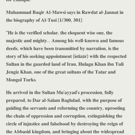
𝐌𝐮𝐡𝐚𝐦𝐦𝐚𝐝 𝐁𝐚𝐪𝐢𝐫 𝐀𝐥-𝐌𝐚𝐰𝐬𝐢 𝐬𝐚𝐲𝐬 𝐢𝐧 𝐑𝐚𝐰𝐝𝐚𝐭 𝐚𝐥-𝐉𝐚𝐧𝐧𝐚𝐭 𝐢𝐧
𝐭𝐡𝐞 𝐛𝐢𝐨𝐠𝐫𝐚𝐩𝐡𝐲 𝐨𝐟 𝐀𝐥-𝐓𝐮𝐬𝐢 (𝟏/𝟑𝟎𝟎, 𝟑𝟎𝟏):
“𝐇𝐞 𝐢𝐬 𝐭𝐡𝐞 𝐯𝐞𝐫𝐢𝐟𝐢𝐞𝐝 𝐬𝐜𝐡𝐨𝐥𝐚𝐫, 𝐭𝐡𝐞 𝐞𝐥𝐨𝐪𝐮𝐞𝐧𝐭 𝐰𝐢𝐬𝐞 𝐨𝐧𝐞, 𝐭𝐡𝐞
𝐦𝐚𝐣𝐞𝐬𝐭𝐢𝐜 𝐚𝐧𝐝 𝐦𝐢𝐠𝐡𝐭𝐲… 𝐀𝐦𝐨𝐧𝐠 𝐡𝐢𝐬 𝐰𝐞𝐥𝐥-𝐤𝐧𝐨𝐰𝐧 𝐚𝐧𝐝 𝐟𝐚𝐦𝐨𝐮𝐬
𝐝𝐞𝐞𝐝𝐬, 𝐰𝐡𝐢𝐜𝐡 𝐡𝐚𝐯𝐞 𝐛𝐞𝐞𝐧 𝐭𝐫𝐚𝐧𝐬𝐦𝐢𝐭𝐭𝐞𝐝 𝐛𝐲 𝐧𝐚𝐫𝐫𝐚𝐭𝐢𝐨𝐧, 𝐢𝐬 𝐭𝐡𝐞
𝐬𝐭𝐨𝐫𝐲 𝐨𝐟 𝐡𝐢𝐬 𝐬𝐞𝐞𝐤𝐢𝐧𝐠 𝐚𝐩𝐩𝐨𝐢𝐧𝐭𝐦𝐞𝐧𝐭 (𝐢𝐬𝐭𝐢𝐳𝐚̄𝐫) 𝐰𝐢𝐭𝐡 𝐭𝐡𝐞 𝐫𝐞𝐬𝐩𝐞𝐜𝐭𝐞𝐝
𝐒𝐮𝐥𝐭𝐚𝐧 𝐢𝐧 𝐭𝐡𝐞 𝐠𝐮𝐚𝐫𝐝𝐞𝐝 𝐥𝐚𝐧𝐝 𝐨𝐟 𝐈𝐫𝐚𝐧, 𝐇𝐮𝐥𝐚𝐠𝐮 𝐊𝐡𝐚𝐧 𝐢𝐛𝐧 𝐓𝐮𝐥𝐢
𝐉𝐞𝐧𝐠𝐢𝐳 𝐊𝐡𝐚𝐧, 𝐨𝐧𝐞 𝐨𝐟 𝐭𝐡𝐞 𝐠𝐫𝐞𝐚𝐭 𝐬𝐮𝐥𝐭𝐚𝐧𝐬 𝐨𝐟 𝐭𝐡𝐞 𝐓𝐚𝐭𝐚𝐫 𝐚𝐧𝐝
𝐌𝐨𝐧𝐠𝐨𝐥 𝐓𝐮𝐫𝐤𝐬.
𝐇𝐞 𝐚𝐫𝐫𝐢𝐯𝐞𝐝 𝐢𝐧 𝐭𝐡𝐞 𝐒𝐮𝐥𝐭𝐚𝐧 𝐌𝐮’𝐚𝐲𝐲𝐚𝐝’𝐬 𝐩𝐫𝐨𝐜𝐞𝐬𝐬𝐢𝐨𝐧, 𝐟𝐮𝐥𝐥𝐲
𝐩𝐫𝐞𝐩𝐚𝐫𝐞𝐝, 𝐭𝐨 𝐃𝐚𝐫 𝐚𝐥-𝐒𝐚𝐥𝐚𝐦 𝐁𝐚𝐠𝐡𝐝𝐚𝐝, 𝐰𝐢𝐭𝐡 𝐭𝐡𝐞 𝐩𝐮𝐫𝐩𝐨𝐬𝐞 𝐨𝐟
𝐠𝐮𝐢𝐝𝐢𝐧𝐠 𝐭𝐡𝐞 𝐬𝐞𝐫𝐯𝐚𝐧𝐭𝐬 𝐚𝐧𝐝 𝐫𝐞𝐟𝐨𝐫𝐦𝐢𝐧𝐠 𝐭𝐡𝐞 𝐜𝐨𝐮𝐧𝐭𝐫𝐲, 𝐮𝐩𝐫𝐨𝐨𝐭𝐢𝐧𝐠
𝐭𝐡𝐞 𝐜𝐡𝐚𝐢𝐧 𝐨𝐟 𝐨𝐩𝐩𝐫𝐞𝐬𝐬𝐢𝐨𝐧 𝐚𝐧𝐝 𝐜𝐨𝐫𝐫𝐮𝐩𝐭𝐢𝐨𝐧, 𝐞𝐱𝐭𝐢𝐧𝐠𝐮𝐢𝐬𝐡𝐢𝐧𝐠 𝐭𝐡𝐞
𝐜𝐢𝐫𝐜𝐥𝐞 𝐨𝐟 𝐢𝐧𝐣𝐮𝐬𝐭𝐢𝐜𝐞 𝐚𝐧𝐝 𝐟𝐚𝐥𝐬𝐞𝐡𝐨𝐨𝐝 𝐛𝐲 𝐝𝐞𝐬𝐭𝐫𝐨𝐲𝐢𝐧𝐠 𝐭𝐡𝐞 𝐫𝐞𝐢𝐠𝐧 𝐨𝐟
𝐭𝐡𝐞 𝐀𝐛𝐛𝐚𝐬𝐢𝐝 𝐤𝐢𝐧𝐠𝐝𝐨𝐦, 𝐚𝐧𝐝 𝐛𝐫𝐢𝐧𝐠𝐢𝐧𝐠 𝐚𝐛𝐨𝐮𝐭 𝐭𝐡𝐞 𝐰𝐢𝐝𝐞𝐬𝐩𝐫𝐞𝐚𝐝