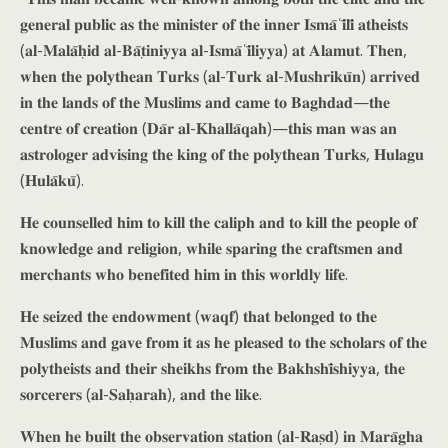
𝐠𝐞𝐧𝐞𝐫𝐚𝐥 𝐩𝐮𝐛𝐥𝐢𝐜 𝐚𝐬 𝐭𝐡𝐞 𝐦𝐢𝐧𝐢𝐬𝐭𝐞𝐫 𝐨𝐟 𝐭𝐡𝐞 𝐢𝐧𝐧𝐞𝐫 𝐈𝐬𝐦𝐚̄ʿ𝐢̄𝐥𝐢̄ 𝐚𝐭𝐡𝐞𝐢𝐬𝐭𝐬
(𝐚𝐥-𝐌𝐚𝐥𝐚̄𝐡̣𝐢𝐝 𝐚𝐥-𝐁𝐚̄𝐭̣𝐢𝐧𝐢𝐲𝐲𝐚 𝐚𝐥-𝐈𝐬𝐦𝐚̄ʿ𝐢̄𝐥𝐢𝐲𝐲𝐚) 𝐚𝐭 𝐀𝐥𝐚𝐦𝐮𝐭. 𝐓𝐡𝐞𝐧,
𝐰𝐡𝐞𝐧 𝐭𝐡𝐞 𝐩𝐨𝐥𝐲𝐭𝐡𝐞𝐚𝐧 𝐓𝐮𝐫𝐤𝐬 (𝐚𝐥-𝐓𝐮𝐫𝐤 𝐚𝐥-𝐌𝐮𝐬𝐡𝐫𝐢𝐤𝐮̄𝐧) 𝐚𝐫𝐫𝐢𝐯𝐞𝐝
𝐢𝐧 𝐭𝐡𝐞 𝐥𝐚𝐧𝐝𝐬 𝐨𝐟 𝐭𝐡𝐞 𝐌𝐮𝐬𝐥𝐢𝐦𝐬 𝐚𝐧𝐝 𝐜𝐚𝐦𝐞 𝐭𝐨 𝐁𝐚𝐠𝐡𝐝𝐚𝐝—𝐭𝐡𝐞
𝐜𝐞𝐧𝐭𝐫𝐞 𝐨𝐟 𝐜𝐫𝐞𝐚𝐭𝐢𝐨𝐧 (𝐃𝐚̄𝐫 𝐚𝐥-𝐊𝐡𝐚𝐥𝐥𝐚̄𝐪𝐚𝐡)—𝐭𝐡𝐢𝐬 𝐦𝐚𝐧 𝐰𝐚𝐬 𝐚𝐧
𝐚𝐬𝐭𝐫𝐨𝐥𝐨𝐠𝐞𝐫 𝐚𝐝𝐯𝐢𝐬𝐢𝐧𝐠 𝐭𝐡𝐞 𝐤𝐢𝐧𝐠 𝐨𝐟 𝐭𝐡𝐞 𝐩𝐨𝐥𝐲𝐭𝐡𝐞𝐚𝐧 𝐓𝐮𝐫𝐤𝐬, 𝐇𝐮𝐥𝐚𝐠𝐮
(𝐇𝐮𝐥𝐚̄𝐤𝐮̄).
𝐇𝐞 𝐜𝐨𝐮𝐧𝐬𝐞𝐥𝐥𝐞𝐝 𝐡𝐢𝐦 𝐭𝐨 𝐤𝐢𝐥𝐥 𝐭𝐡𝐞 𝐜𝐚𝐥𝐢𝐩𝐡 𝐚𝐧𝐝 𝐭𝐨 𝐤𝐢𝐥𝐥 𝐭𝐡𝐞 𝐩𝐞𝐨𝐩𝐥𝐞 𝐨𝐟
𝐤𝐧𝐨𝐰𝐥𝐞𝐝𝐠𝐞 𝐚𝐧𝐝 𝐫𝐞𝐥𝐢𝐠𝐢𝐨𝐧, 𝐰𝐡𝐢𝐥𝐞 𝐬𝐩𝐚𝐫𝐢𝐧𝐠 𝐭𝐡𝐞 𝐜𝐫𝐚𝐟𝐭𝐬𝐦𝐞𝐧 𝐚𝐧𝐝
𝐦𝐞𝐫𝐜𝐡𝐚𝐧𝐭𝐬 𝐰𝐡𝐨 𝐛𝐞𝐧𝐞𝐟𝐢𝐭𝐞𝐝 𝐡𝐢𝐦 𝐢𝐧 𝐭𝐡𝐢𝐬 𝐰𝐨𝐫𝐥𝐝𝐥𝐲 𝐥𝐢𝐟𝐞.
𝐇𝐞 𝐬𝐞𝐢𝐳𝐞𝐝 𝐭𝐡𝐞 𝐞𝐧𝐝𝐨𝐰𝐦𝐞𝐧𝐭 (𝐰𝐚𝐪𝐟) 𝐭𝐡𝐚𝐭 𝐛𝐞𝐥𝐨𝐧𝐠𝐞𝐝 𝐭𝐨 𝐭𝐡𝐞
𝐌𝐮𝐬𝐥𝐢𝐦𝐬 𝐚𝐧𝐝 𝐠𝐚𝐯𝐞 𝐟𝐫𝐨𝐦 𝐢𝐭 𝐚𝐬 𝐡𝐞 𝐩𝐥𝐞𝐚𝐬𝐞𝐝 𝐭𝐨 𝐭𝐡𝐞 𝐬𝐜𝐡𝐨𝐥𝐚𝐫𝐬 𝐨𝐟 𝐭𝐡𝐞
𝐩𝐨𝐥𝐲𝐭𝐡𝐞𝐢𝐬𝐭𝐬 𝐚𝐧𝐝 𝐭𝐡𝐞𝐢𝐫 𝐬𝐡𝐞𝐢𝐤𝐡𝐬 𝐟𝐫𝐨𝐦 𝐭𝐡𝐞 𝐁𝐚𝐤𝐡𝐬𝐡𝐢̄𝐬𝐡𝐢𝐲𝐲𝐚, 𝐭𝐡𝐞
𝐬𝐨𝐫𝐜𝐞𝐫𝐞𝐫𝐬 (𝐚𝐥-𝐒𝐚𝐡̣𝐚𝐫𝐚𝐡), 𝐚𝐧𝐝 𝐭𝐡𝐞 𝐥𝐢𝐤𝐞.
𝐖𝐡𝐞𝐧 𝐡𝐞 𝐛𝐮𝐢𝐥𝐭 𝐭𝐡𝐞 𝐨𝐛𝐬𝐞𝐫𝐯𝐚𝐭𝐢𝐨𝐧 𝐬𝐭𝐚𝐭𝐢𝐨𝐧 (𝐚𝐥-𝐑𝐚𝐬̣𝐝) 𝐢𝐧 𝐌𝐚𝐫𝐚̄𝐠𝐡𝐚