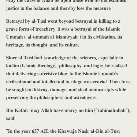
𝐣𝐮𝐬𝐭𝐢𝐜𝐞 𝐢𝐧 𝐭𝐡𝐞 𝐛𝐚𝐥𝐚𝐧𝐜𝐞 𝐚𝐧𝐝 𝐭𝐡𝐞𝐫𝐞𝐛𝐲 𝐥𝐨𝐬𝐞 𝐭𝐡𝐞 𝐦𝐞𝐚𝐬𝐮𝐫𝐞.
𝐁𝐞𝐭𝐫𝐚𝐲𝐚𝐥 𝐛𝐲 𝐚𝐥-𝐓𝐮𝐬𝐢 𝐰𝐞𝐧𝐭 𝐛𝐞𝐲𝐨𝐧𝐝 𝐛𝐞𝐭𝐫𝐚𝐲𝐚𝐥 𝐢𝐧 𝐤𝐢𝐥𝐥𝐢𝐧𝐠 𝐭𝐨 𝐚
𝐠𝐫𝐚𝐯𝐞 𝐟𝐨𝐫𝐦 𝐨𝐟 𝐭𝐫𝐞𝐚𝐜𝐡𝐞𝐫𝐲: 𝐢𝐭 𝐰𝐚𝐬 𝐚 𝐛𝐞𝐭𝐫𝐚𝐲𝐚𝐥 𝐨𝐟 𝐭𝐡𝐞 𝐈𝐬𝐥𝐚𝐦𝐢𝐜
𝐔𝐦𝐦𝐚𝐡 (“𝐚𝐥-𝐮𝐦𝐦𝐚𝐡 𝐚𝐥-𝐢𝐬𝐥𝐚𝐦𝐢𝐲𝐲𝐚𝐡”) 𝐢𝐧 𝐢𝐭𝐬 𝐜𝐢𝐯𝐢𝐥𝐢𝐬𝐚𝐭𝐢𝐨𝐧, 𝐢𝐭𝐬
𝐡𝐞𝐫𝐢𝐭𝐚𝐠𝐞, 𝐢𝐭𝐬 𝐭𝐡𝐨𝐮𝐠𝐡𝐭, 𝐚𝐧𝐝 𝐢𝐭𝐬 𝐜𝐮𝐥𝐭𝐮𝐫𝐞.
𝐒𝐢𝐧𝐜𝐞 𝐚𝐥-𝐓𝐮𝐬𝐢 𝐡𝐚𝐝 𝐤𝐧𝐨𝐰𝐥𝐞𝐝𝐠𝐞 𝐨𝐟 𝐭𝐡𝐞 𝐬𝐜𝐢𝐞𝐧𝐜𝐞𝐬, 𝐞𝐬𝐩𝐞𝐜𝐢𝐚𝐥𝐥𝐲 𝐢𝐧
𝐤𝐚𝐥𝐚̄𝐦 (𝐈𝐬𝐥𝐚𝐦𝐢𝐜 𝐭𝐡𝐞𝐨𝐥𝐨𝐠𝐲), 𝐩𝐡𝐢𝐥𝐨𝐬𝐨𝐩𝐡𝐲, 𝐚𝐧𝐝 𝐥𝐨𝐠𝐢𝐜, 𝐡𝐞 𝐫𝐞𝐚𝐥𝐢𝐬𝐞𝐝
𝐭𝐡𝐚𝐭 𝐝𝐞𝐥𝐢𝐯𝐞𝐫𝐢𝐧𝐠 𝐚 𝐝𝐞𝐜𝐢𝐬𝐢𝐯𝐞 𝐛𝐥𝐨𝐰 𝐭𝐨 𝐭𝐡𝐞 𝐈𝐬𝐥𝐚𝐦𝐢𝐜 𝐔𝐦𝐦𝐚𝐡’𝐬
𝐜𝐢𝐯𝐢𝐥𝐢𝐬𝐚𝐭𝐢𝐨𝐧𝐚𝐥 𝐚𝐧𝐝 𝐢𝐧𝐭𝐞𝐥𝐥𝐞𝐜𝐭𝐮𝐚𝐥 𝐡𝐞𝐫𝐢𝐭𝐚𝐠𝐞 𝐰𝐚𝐬 𝐜𝐫𝐮𝐜𝐢𝐚𝐥. 𝐓𝐡𝐞𝐫𝐞𝐟𝐨𝐫𝐞,
𝐡𝐞 𝐬𝐨𝐮𝐠𝐡𝐭 𝐭𝐨 𝐝𝐞𝐬𝐭𝐫𝐨𝐲, 𝐝𝐚𝐦𝐚𝐠𝐞, 𝐚𝐧𝐝 𝐬𝐭𝐞𝐚𝐥 𝐦𝐚𝐧𝐮𝐬𝐜𝐫𝐢𝐩𝐭𝐬 𝐰𝐡𝐢𝐥𝐞
𝐩𝐫𝐞𝐬𝐞𝐫𝐯𝐢𝐧𝐠 𝐭𝐡𝐞 𝐩𝐡𝐢𝐥𝐨𝐬𝐨𝐩𝐡𝐞𝐫𝐬 𝐚𝐧𝐝 𝐚𝐬𝐭𝐫𝐨𝐥𝐨𝐠𝐞𝐫𝐬.
𝐈𝐛𝐧 𝐊𝐚𝐭𝐡𝐢𝐫, 𝐦𝐚𝐲 𝐀𝐥𝐥𝐚𝐡 𝐡𝐚𝐯𝐞 𝐦𝐞𝐫𝐜𝐲 𝐨𝐧 𝐡𝐢𝐦 (“𝐫𝐚𝐡𝐢𝐦𝐚𝐡𝐮𝐥𝐥𝐚𝐡”),
𝐬𝐚𝐢𝐝:
“𝐈𝐧 𝐭𝐡𝐞 𝐲𝐞𝐚𝐫 𝟔𝟓𝟕 𝐀𝐇, 𝐭𝐡𝐞 𝐊𝐡𝐚𝐰𝐚𝐣𝐚 𝐍𝐚𝐬𝐢𝐫 𝐚𝐥-𝐃𝐢𝐧 𝐚𝐥-𝐓𝐮𝐬𝐢