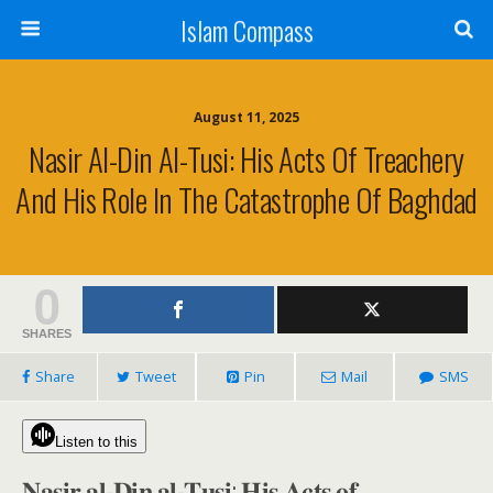
Islam Compass
August 11, 2025
Nasir Al-Din Al-Tusi: His Acts Of Treachery
And His Role In The Catastrophe Of Baghdad
0
SHARES
Share
Tweet
Pin
Mail
SMS
Listen to this
𝐍𝐚𝐬𝐢𝐫 𝐚𝐥-𝐃𝐢𝐧 𝐚𝐥-𝐓𝐮𝐬𝐢: 𝐇𝐢𝐬 𝐀𝐜𝐭𝐬 𝐨𝐟