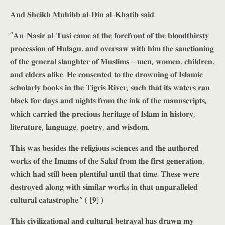
𝐀𝐧𝐝 𝐒𝐡𝐞𝐢𝐤𝐡 𝐌𝐮𝐡𝐢𝐛𝐛 𝐚𝐥-𝐃𝐢𝐧 𝐚𝐥-𝐊𝐡𝐚𝐭𝐢𝐛 𝐬𝐚𝐢𝐝:
“𝐀𝐧-𝐍𝐚𝐬𝐢𝐫 𝐚𝐥-𝐓𝐮𝐬𝐢 𝐜𝐚𝐦𝐞 𝐚𝐭 𝐭𝐡𝐞 𝐟𝐨𝐫𝐞𝐟𝐫𝐨𝐧𝐭 𝐨𝐟 𝐭𝐡𝐞 𝐛𝐥𝐨𝐨𝐝𝐭𝐡𝐢𝐫𝐬𝐭𝐲
𝐩𝐫𝐨𝐜𝐞𝐬𝐬𝐢𝐨𝐧 𝐨𝐟 𝐇𝐮𝐥𝐚𝐠𝐮, 𝐚𝐧𝐝 𝐨𝐯𝐞𝐫𝐬𝐚𝐰 𝐰𝐢𝐭𝐡 𝐡𝐢𝐦 𝐭𝐡𝐞 𝐬𝐚𝐧𝐜𝐭𝐢𝐨𝐧𝐢𝐧𝐠
𝐨𝐟 𝐭𝐡𝐞 𝐠𝐞𝐧𝐞𝐫𝐚𝐥 𝐬𝐥𝐚𝐮𝐠𝐡𝐭𝐞𝐫 𝐨𝐟 𝐌𝐮𝐬𝐥𝐢𝐦𝐬—𝐦𝐞𝐧, 𝐰𝐨𝐦𝐞𝐧, 𝐜𝐡𝐢𝐥𝐝𝐫𝐞𝐧,
𝐚𝐧𝐝 𝐞𝐥𝐝𝐞𝐫𝐬 𝐚𝐥𝐢𝐤𝐞. 𝐇𝐞 𝐜𝐨𝐧𝐬𝐞𝐧𝐭𝐞𝐝 𝐭𝐨 𝐭𝐡𝐞 𝐝𝐫𝐨𝐰𝐧𝐢𝐧𝐠 𝐨𝐟 𝐈𝐬𝐥𝐚𝐦𝐢𝐜
𝐬𝐜𝐡𝐨𝐥𝐚𝐫𝐥𝐲 𝐛𝐨𝐨𝐤𝐬 𝐢𝐧 𝐭𝐡𝐞 𝐓𝐢𝐠𝐫𝐢𝐬 𝐑𝐢𝐯𝐞𝐫, 𝐬𝐮𝐜𝐡 𝐭𝐡𝐚𝐭 𝐢𝐭𝐬 𝐰𝐚𝐭𝐞𝐫𝐬 𝐫𝐚𝐧
𝐛𝐥𝐚𝐜𝐤 𝐟𝐨𝐫 𝐝𝐚𝐲𝐬 𝐚𝐧𝐝 𝐧𝐢𝐠𝐡𝐭𝐬 𝐟𝐫𝐨𝐦 𝐭𝐡𝐞 𝐢𝐧𝐤 𝐨𝐟 𝐭𝐡𝐞 𝐦𝐚𝐧𝐮𝐬𝐜𝐫𝐢𝐩𝐭𝐬,
𝐰𝐡𝐢𝐜𝐡 𝐜𝐚𝐫𝐫𝐢𝐞𝐝 𝐭𝐡𝐞 𝐩𝐫𝐞𝐜𝐢𝐨𝐮𝐬 𝐡𝐞𝐫𝐢𝐭𝐚𝐠𝐞 𝐨𝐟 𝐈𝐬𝐥𝐚𝐦 𝐢𝐧 𝐡𝐢𝐬𝐭𝐨𝐫𝐲,
𝐥𝐢𝐭𝐞𝐫𝐚𝐭𝐮𝐫𝐞, 𝐥𝐚𝐧𝐠𝐮𝐚𝐠𝐞, 𝐩𝐨𝐞𝐭𝐫𝐲, 𝐚𝐧𝐝 𝐰𝐢𝐬𝐝𝐨𝐦.
𝐓𝐡𝐢𝐬 𝐰𝐚𝐬 𝐛𝐞𝐬𝐢𝐝𝐞𝐬 𝐭𝐡𝐞 𝐫𝐞𝐥𝐢𝐠𝐢𝐨𝐮𝐬 𝐬𝐜𝐢𝐞𝐧𝐜𝐞𝐬 𝐚𝐧𝐝 𝐭𝐡𝐞 𝐚𝐮𝐭𝐡𝐨𝐫𝐞𝐝
𝐰𝐨𝐫𝐤𝐬 𝐨𝐟 𝐭𝐡𝐞 𝐈𝐦𝐚𝐦𝐬 𝐨𝐟 𝐭𝐡𝐞 𝐒𝐚𝐥𝐚𝐟 𝐟𝐫𝐨𝐦 𝐭𝐡𝐞 𝐟𝐢𝐫𝐬𝐭 𝐠𝐞𝐧𝐞𝐫𝐚𝐭𝐢𝐨𝐧,
𝐰𝐡𝐢𝐜𝐡 𝐡𝐚𝐝 𝐬𝐭𝐢𝐥𝐥 𝐛𝐞𝐞𝐧 𝐩𝐥𝐞𝐧𝐭𝐢𝐟𝐮𝐥 𝐮𝐧𝐭𝐢𝐥 𝐭𝐡𝐚𝐭 𝐭𝐢𝐦𝐞. 𝐓𝐡𝐞𝐬𝐞 𝐰𝐞𝐫𝐞
𝐝𝐞𝐬𝐭𝐫𝐨𝐲𝐞𝐝 𝐚𝐥𝐨𝐧𝐠 𝐰𝐢𝐭𝐡 𝐬𝐢𝐦𝐢𝐥𝐚𝐫 𝐰𝐨𝐫𝐤𝐬 𝐢𝐧 𝐭𝐡𝐚𝐭 𝐮𝐧𝐩𝐚𝐫𝐚𝐥𝐥𝐞𝐥𝐞𝐝
𝐜𝐮𝐥𝐭𝐮𝐫𝐚𝐥 𝐜𝐚𝐭𝐚𝐬𝐭𝐫𝐨𝐩𝐡𝐞.” ( [𝟗] )
𝐓𝐡𝐢𝐬 𝐜𝐢𝐯𝐢𝐥𝐢𝐳𝐚𝐭𝐢𝐨𝐧𝐚𝐥 𝐚𝐧𝐝 𝐜𝐮𝐥𝐭𝐮𝐫𝐚𝐥 𝐛𝐞𝐭𝐫𝐚𝐲𝐚𝐥 𝐡𝐚𝐬 𝐝𝐫𝐚𝐰𝐧 𝐦𝐲