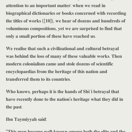
𝐚𝐭𝐭𝐞𝐧𝐭𝐢𝐨𝐧 𝐭𝐨 𝐚𝐧 𝐢𝐦𝐩𝐨𝐫𝐭𝐚𝐧𝐭 𝐦𝐚𝐭𝐭𝐞𝐫: 𝐰𝐡𝐞𝐧 𝐰𝐞 𝐫𝐞𝐚𝐝 𝐢𝐧
𝐛𝐢𝐨𝐠𝐫𝐚𝐩𝐡𝐢𝐜𝐚𝐥 𝐝𝐢𝐜𝐭𝐢𝐨𝐧𝐚𝐫𝐢𝐞𝐬 𝐨𝐫 𝐛𝐨𝐨𝐤𝐬 𝐜𝐨𝐧𝐜𝐞𝐫𝐧𝐞𝐝 𝐰𝐢𝐭𝐡 𝐫𝐞𝐜𝐨𝐫𝐝𝐢𝐧𝐠
𝐭𝐡𝐞 𝐭𝐢𝐭𝐥𝐞𝐬 𝐨𝐟 𝐰𝐨𝐫𝐤𝐬 ([𝟏𝟎]), 𝐰𝐞 𝐡𝐞𝐚𝐫 𝐨𝐟 𝐝𝐨𝐳𝐞𝐧𝐬 𝐚𝐧𝐝 𝐡𝐮𝐧𝐝𝐫𝐞𝐝𝐬 𝐨𝐟
𝐯𝐨𝐥𝐮𝐦𝐢𝐧𝐨𝐮𝐬 𝐜𝐨𝐦𝐩𝐨𝐬𝐢𝐭𝐢𝐨𝐧𝐬, 𝐲𝐞𝐭 𝐰𝐞 𝐚𝐫𝐞 𝐬𝐮𝐫𝐩𝐫𝐢𝐬𝐞𝐝 𝐭𝐨 𝐟𝐢𝐧𝐝 𝐭𝐡𝐚𝐭
𝐨𝐧𝐥𝐲 𝐚 𝐬𝐦𝐚𝐥𝐥 𝐩𝐨𝐫𝐭𝐢𝐨𝐧 𝐨𝐟 𝐭𝐡𝐞𝐬𝐞 𝐡𝐚𝐯𝐞 𝐫𝐞𝐚𝐜𝐡𝐞𝐝 𝐮𝐬.
𝐖𝐞 𝐫𝐞𝐚𝐥𝐢𝐬𝐞 𝐭𝐡𝐚𝐭 𝐬𝐮𝐜𝐡 𝐚 𝐜𝐢𝐯𝐢𝐥𝐢𝐳𝐚𝐭𝐢𝐨𝐧𝐚𝐥 𝐚𝐧𝐝 𝐜𝐮𝐥𝐭𝐮𝐫𝐚𝐥 𝐛𝐞𝐭𝐫𝐚𝐲𝐚𝐥
𝐰𝐚𝐬 𝐛𝐞𝐡𝐢𝐧𝐝 𝐭𝐡𝐞 𝐥𝐨𝐬𝐬 𝐨𝐟 𝐦𝐚𝐧𝐲 𝐨𝐟 𝐭𝐡𝐞𝐬𝐞 𝐯𝐚𝐥𝐮𝐚𝐛𝐥𝐞 𝐰𝐨𝐫𝐤𝐬. 𝐓𝐡𝐞𝐧
𝐦𝐨𝐝𝐞𝐫𝐧 𝐜𝐨𝐥𝐨𝐧𝐢𝐚𝐥𝐢𝐬𝐦 𝐜𝐚𝐦𝐞 𝐚𝐧𝐝 𝐬𝐭𝐨𝐥𝐞 𝐝𝐨𝐳𝐞𝐧𝐬 𝐨𝐟 𝐬𝐜𝐢𝐞𝐧𝐭𝐢𝐟𝐢𝐜
𝐞𝐧𝐜𝐲𝐜𝐥𝐨𝐩𝐚𝐞𝐝𝐢𝐚𝐬 𝐟𝐫𝐨𝐦 𝐭𝐡𝐞 𝐡𝐞𝐫𝐢𝐭𝐚𝐠𝐞 𝐨𝐟 𝐭𝐡𝐢𝐬 𝐧𝐚𝐭𝐢𝐨𝐧 𝐚𝐧𝐝
𝐭𝐫𝐚𝐧𝐬𝐟𝐞𝐫𝐫𝐞𝐝 𝐭𝐡𝐞𝐦 𝐭𝐨 𝐢𝐭𝐬 𝐜𝐨𝐮𝐧𝐭𝐫𝐢𝐞𝐬.
𝐖𝐡𝐨 𝐤𝐧𝐨𝐰𝐬, 𝐩𝐞𝐫𝐡𝐚𝐩𝐬 𝐢𝐭 𝐢𝐬 𝐭𝐡𝐞 𝐡𝐚𝐧𝐝𝐬 𝐨𝐟 𝐒𝐡𝐢ʿ𝐢 𝐛𝐞𝐭𝐫𝐚𝐲𝐚𝐥 𝐭𝐡𝐚𝐭
𝐡𝐚𝐯𝐞 𝐫𝐞𝐜𝐞𝐧𝐭𝐥𝐲 𝐝𝐨𝐧𝐞 𝐭𝐨 𝐭𝐡𝐞 𝐧𝐚𝐭𝐢𝐨𝐧’𝐬 𝐡𝐞𝐫𝐢𝐭𝐚𝐠𝐞 𝐰𝐡𝐚𝐭 𝐭𝐡𝐞𝐲 𝐝𝐢𝐝 𝐢𝐧
𝐭𝐡𝐞 𝐩𝐚𝐬𝐭.
𝐈𝐛𝐧 𝐓𝐚𝐲𝐦𝐢𝐲𝐲𝐚𝐡 𝐬𝐚𝐢𝐝:
“𝐓𝐡𝐢𝐬 𝐦𝐚𝐧 𝐛𝐞𝐜𝐚𝐦𝐞 𝐰𝐞𝐥𝐥-𝐤𝐧𝐨𝐰𝐧 𝐚𝐦𝐨𝐧𝐠 𝐛𝐨𝐭𝐡 𝐭𝐡𝐞 𝐞𝐥𝐢𝐭𝐞 𝐚𝐧𝐝 𝐭𝐡𝐞