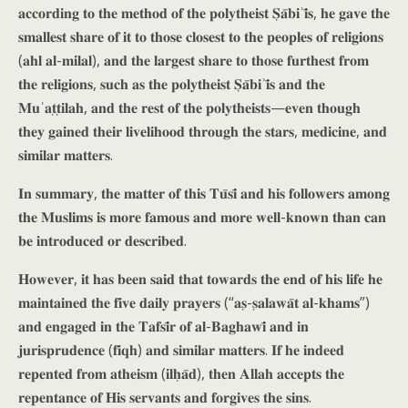
𝐚𝐜𝐜𝐨𝐫𝐝𝐢𝐧𝐠 𝐭𝐨 𝐭𝐡𝐞 𝐦𝐞𝐭𝐡𝐨𝐝 𝐨𝐟 𝐭𝐡𝐞 𝐩𝐨𝐥𝐲𝐭𝐡𝐞𝐢𝐬𝐭 𝐒̣𝐚̄𝐛𝐢ʾ𝐢̄𝐬, 𝐡𝐞 𝐠𝐚𝐯𝐞 𝐭𝐡𝐞
𝐬𝐦𝐚𝐥𝐥𝐞𝐬𝐭 𝐬𝐡𝐚𝐫𝐞 𝐨𝐟 𝐢𝐭 𝐭𝐨 𝐭𝐡𝐨𝐬𝐞 𝐜𝐥𝐨𝐬𝐞𝐬𝐭 𝐭𝐨 𝐭𝐡𝐞 𝐩𝐞𝐨𝐩𝐥𝐞𝐬 𝐨𝐟 𝐫𝐞𝐥𝐢𝐠𝐢𝐨𝐧𝐬
(𝐚𝐡𝐥 𝐚𝐥-𝐦𝐢𝐥𝐚𝐥), 𝐚𝐧𝐝 𝐭𝐡𝐞 𝐥𝐚𝐫𝐠𝐞𝐬𝐭 𝐬𝐡𝐚𝐫𝐞 𝐭𝐨 𝐭𝐡𝐨𝐬𝐞 𝐟𝐮𝐫𝐭𝐡𝐞𝐬𝐭 𝐟𝐫𝐨𝐦
𝐭𝐡𝐞 𝐫𝐞𝐥𝐢𝐠𝐢𝐨𝐧𝐬, 𝐬𝐮𝐜𝐡 𝐚𝐬 𝐭𝐡𝐞 𝐩𝐨𝐥𝐲𝐭𝐡𝐞𝐢𝐬𝐭 𝐒̣𝐚̄𝐛𝐢ʾ𝐢̄𝐬 𝐚𝐧𝐝 𝐭𝐡𝐞
𝐌𝐮ʿ𝐚𝐭̣𝐭̣𝐢𝐥𝐚𝐡, 𝐚𝐧𝐝 𝐭𝐡𝐞 𝐫𝐞𝐬𝐭 𝐨𝐟 𝐭𝐡𝐞 𝐩𝐨𝐥𝐲𝐭𝐡𝐞𝐢𝐬𝐭𝐬—𝐞𝐯𝐞𝐧 𝐭𝐡𝐨𝐮𝐠𝐡
𝐭𝐡𝐞𝐲 𝐠𝐚𝐢𝐧𝐞𝐝 𝐭𝐡𝐞𝐢𝐫 𝐥𝐢𝐯𝐞𝐥𝐢𝐡𝐨𝐨𝐝 𝐭𝐡𝐫𝐨𝐮𝐠𝐡 𝐭𝐡𝐞 𝐬𝐭𝐚𝐫𝐬, 𝐦𝐞𝐝𝐢𝐜𝐢𝐧𝐞, 𝐚𝐧𝐝
𝐬𝐢𝐦𝐢𝐥𝐚𝐫 𝐦𝐚𝐭𝐭𝐞𝐫𝐬.
𝐈𝐧 𝐬𝐮𝐦𝐦𝐚𝐫𝐲, 𝐭𝐡𝐞 𝐦𝐚𝐭𝐭𝐞𝐫 𝐨𝐟 𝐭𝐡𝐢𝐬 𝐓𝐮̄𝐬𝐢̄ 𝐚𝐧𝐝 𝐡𝐢𝐬 𝐟𝐨𝐥𝐥𝐨𝐰𝐞𝐫𝐬 𝐚𝐦𝐨𝐧𝐠
𝐭𝐡𝐞 𝐌𝐮𝐬𝐥𝐢𝐦𝐬 𝐢𝐬 𝐦𝐨𝐫𝐞 𝐟𝐚𝐦𝐨𝐮𝐬 𝐚𝐧𝐝 𝐦𝐨𝐫𝐞 𝐰𝐞𝐥𝐥-𝐤𝐧𝐨𝐰𝐧 𝐭𝐡𝐚𝐧 𝐜𝐚𝐧
𝐛𝐞 𝐢𝐧𝐭𝐫𝐨𝐝𝐮𝐜𝐞𝐝 𝐨𝐫 𝐝𝐞𝐬𝐜𝐫𝐢𝐛𝐞𝐝.
𝐇𝐨𝐰𝐞𝐯𝐞𝐫, 𝐢𝐭 𝐡𝐚𝐬 𝐛𝐞𝐞𝐧 𝐬𝐚𝐢𝐝 𝐭𝐡𝐚𝐭 𝐭𝐨𝐰𝐚𝐫𝐝𝐬 𝐭𝐡𝐞 𝐞𝐧𝐝 𝐨𝐟 𝐡𝐢𝐬 𝐥𝐢𝐟𝐞 𝐡𝐞
𝐦𝐚𝐢𝐧𝐭𝐚𝐢𝐧𝐞𝐝 𝐭𝐡𝐞 𝐟𝐢𝐯𝐞 𝐝𝐚𝐢𝐥𝐲 𝐩𝐫𝐚𝐲𝐞𝐫𝐬 (“𝐚𝐬̣-𝐬̣𝐚𝐥𝐚𝐰𝐚̄𝐭 𝐚𝐥-𝐤𝐡𝐚𝐦𝐬”)
𝐚𝐧𝐝 𝐞𝐧𝐠𝐚𝐠𝐞𝐝 𝐢𝐧 𝐭𝐡𝐞 𝐓𝐚𝐟𝐬𝐢̄𝐫 𝐨𝐟 𝐚𝐥-𝐁𝐚𝐠𝐡𝐚𝐰𝐢̄ 𝐚𝐧𝐝 𝐢𝐧
𝐣𝐮𝐫𝐢𝐬𝐩𝐫𝐮𝐝𝐞𝐧𝐜𝐞 (𝐟𝐢𝐪𝐡) 𝐚𝐧𝐝 𝐬𝐢𝐦𝐢𝐥𝐚𝐫 𝐦𝐚𝐭𝐭𝐞𝐫𝐬. 𝐈𝐟 𝐡𝐞 𝐢𝐧𝐝𝐞𝐞𝐝
𝐫𝐞𝐩𝐞𝐧𝐭𝐞𝐝 𝐟𝐫𝐨𝐦 𝐚𝐭𝐡𝐞𝐢𝐬𝐦 (𝐢𝐥𝐡̣𝐚̄𝐝), 𝐭𝐡𝐞𝐧 𝐀𝐥𝐥𝐚𝐡 𝐚𝐜𝐜𝐞𝐩𝐭𝐬 𝐭𝐡𝐞
𝐫𝐞𝐩𝐞𝐧𝐭𝐚𝐧𝐜𝐞 𝐨𝐟 𝐇𝐢𝐬 𝐬𝐞𝐫𝐯𝐚𝐧𝐭𝐬 𝐚𝐧𝐝 𝐟𝐨𝐫𝐠𝐢𝐯𝐞𝐬 𝐭𝐡𝐞 𝐬𝐢𝐧𝐬.