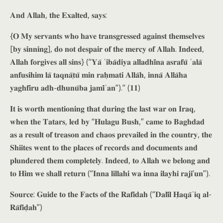
𝐀𝐧𝐝 𝐀𝐥𝐥𝐚𝐡, 𝐭𝐡𝐞 𝐄𝐱𝐚𝐥𝐭𝐞𝐝, 𝐬𝐚𝐲𝐬:
{𝐎 𝐌𝐲 𝐬𝐞𝐫𝐯𝐚𝐧𝐭𝐬 𝐰𝐡𝐨 𝐡𝐚𝐯𝐞 𝐭𝐫𝐚𝐧𝐬𝐠𝐫𝐞𝐬𝐬𝐞𝐝 𝐚𝐠𝐚𝐢𝐧𝐬𝐭 𝐭𝐡𝐞𝐦𝐬𝐞𝐥𝐯𝐞𝐬
[𝐛𝐲 𝐬𝐢𝐧𝐧𝐢𝐧𝐠], 𝐝𝐨 𝐧𝐨𝐭 𝐝𝐞𝐬𝐩𝐚𝐢𝐫 𝐨𝐟 𝐭𝐡𝐞 𝐦𝐞𝐫𝐜𝐲 𝐨𝐟 𝐀𝐥𝐥𝐚𝐡. 𝐈𝐧𝐝𝐞𝐞𝐝,
𝐀𝐥𝐥𝐚𝐡 𝐟𝐨𝐫𝐠𝐢𝐯𝐞𝐬 𝐚𝐥𝐥 𝐬𝐢𝐧𝐬} (“𝐘𝐚̄ ʿ𝐢𝐛𝐚̄𝐝𝐢𝐲𝐚 𝐚𝐥𝐥𝐚𝐝𝐡𝐢̄𝐧𝐚 𝐚𝐬𝐫𝐚𝐟𝐮̄ ʿ𝐚𝐥𝐚̄
𝐚𝐧𝐟𝐮𝐬𝐢𝐡𝐢𝐦 𝐥𝐚̄ 𝐭𝐚𝐪𝐧𝐚̄𝐭̣𝐮̄ 𝐦𝐢𝐧 𝐫𝐚𝐡̣𝐦𝐚𝐭𝐢 𝐀𝐥𝐥𝐚̄𝐡, 𝐢𝐧𝐧𝐚̄ 𝐀𝐥𝐥𝐚̄𝐡𝐚
𝐲𝐚𝐠𝐡𝐟𝐢𝐫𝐮 𝐚𝐝𝐡-𝐝𝐡𝐮𝐧𝐮̄𝐛𝐚 𝐣𝐚𝐦𝐢̄ʿ𝐚𝐧”).” (𝟏𝟏)
𝐈𝐭 𝐢𝐬 𝐰𝐨𝐫𝐭𝐡 𝐦𝐞𝐧𝐭𝐢𝐨𝐧𝐢𝐧𝐠 𝐭𝐡𝐚𝐭 𝐝𝐮𝐫𝐢𝐧𝐠 𝐭𝐡𝐞 𝐥𝐚𝐬𝐭 𝐰𝐚𝐫 𝐨𝐧 𝐈𝐫𝐚𝐪,
𝐰𝐡𝐞𝐧 𝐭𝐡𝐞 𝐓𝐚𝐭𝐚𝐫𝐬, 𝐥𝐞𝐝 𝐛𝐲 “𝐇𝐮𝐥𝐚𝐠𝐮 𝐁𝐮𝐬𝐡,” 𝐜𝐚𝐦𝐞 𝐭𝐨 𝐁𝐚𝐠𝐡𝐝𝐚𝐝
𝐚𝐬 𝐚 𝐫𝐞𝐬𝐮𝐥𝐭 𝐨𝐟 𝐭𝐫𝐞𝐚𝐬𝐨𝐧 𝐚𝐧𝐝 𝐜𝐡𝐚𝐨𝐬 𝐩𝐫𝐞𝐯𝐚𝐢𝐥𝐞𝐝 𝐢𝐧 𝐭𝐡𝐞 𝐜𝐨𝐮𝐧𝐭𝐫𝐲, 𝐭𝐡𝐞
𝐒𝐡𝐢𝐢𝐭𝐞𝐬 𝐰𝐞𝐧𝐭 𝐭𝐨 𝐭𝐡𝐞 𝐩𝐥𝐚𝐜𝐞𝐬 𝐨𝐟 𝐫𝐞𝐜𝐨𝐫𝐝𝐬 𝐚𝐧𝐝 𝐝𝐨𝐜𝐮𝐦𝐞𝐧𝐭𝐬 𝐚𝐧𝐝
𝐩𝐥𝐮𝐧𝐝𝐞𝐫𝐞𝐝 𝐭𝐡𝐞𝐦 𝐜𝐨𝐦𝐩𝐥𝐞𝐭𝐞𝐥𝐲. 𝐈𝐧𝐝𝐞𝐞𝐝, 𝐭𝐨 𝐀𝐥𝐥𝐚𝐡 𝐰𝐞 𝐛𝐞𝐥𝐨𝐧𝐠 𝐚𝐧𝐝
𝐭𝐨 𝐇𝐢𝐦 𝐰𝐞 𝐬𝐡𝐚𝐥𝐥 𝐫𝐞𝐭𝐮𝐫𝐧 (“𝐈𝐧𝐧𝐚 𝐥𝐢𝐥𝐥𝐚𝐡𝐢 𝐰𝐚 𝐢𝐧𝐧𝐚 𝐢𝐥𝐚𝐲𝐡𝐢 𝐫𝐚𝐣𝐢’𝐮𝐧”).
𝐒𝐨𝐮𝐫𝐜𝐞: 𝐆𝐮𝐢𝐝𝐞 𝐭𝐨 𝐭𝐡𝐞 𝐅𝐚𝐜𝐭𝐬 𝐨𝐟 𝐭𝐡𝐞 𝐑𝐚𝐟𝐢𝐝𝐚𝐡 (“𝐃𝐚𝐥𝐢̄𝐥 𝐇̣𝐚𝐪𝐚̄ʾ𝐢𝐪 𝐚𝐥-
𝐑𝐚̄𝐟𝐢𝐝̣𝐚𝐡”)