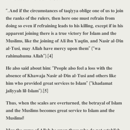
“..𝐀𝐧𝐝 𝐢𝐟 𝐭𝐡𝐞 𝐜𝐢𝐫𝐜𝐮𝐦𝐬𝐭𝐚𝐧𝐜𝐞𝐬 𝐨𝐟 𝐭𝐚𝐪𝐢𝐲𝐲𝐚 𝐨𝐛𝐥𝐢𝐠𝐞 𝐨𝐧𝐞 𝐨𝐟 𝐮𝐬 𝐭𝐨 𝐣𝐨𝐢𝐧
𝐭𝐡𝐞 𝐫𝐚𝐧𝐤𝐬 𝐨𝐟 𝐭𝐡𝐞 𝐫𝐮𝐥𝐞𝐫𝐬, 𝐭𝐡𝐞𝐧 𝐡𝐞𝐫𝐞 𝐨𝐧𝐞 𝐦𝐮𝐬𝐭 𝐫𝐞𝐟𝐫𝐚𝐢𝐧 𝐟𝐫𝐨𝐦
𝐝𝐨𝐢𝐧𝐠 𝐬𝐨 𝐞𝐯𝐞𝐧 𝐢𝐟 𝐫𝐞𝐟𝐫𝐚𝐢𝐧𝐢𝐧𝐠 𝐥𝐞𝐚𝐝𝐬 𝐭𝐨 𝐡𝐢𝐬 𝐤𝐢𝐥𝐥𝐢𝐧𝐠, 𝐞𝐱𝐜𝐞𝐩𝐭 𝐢𝐟 𝐢𝐧 𝐡𝐢𝐬
𝐚𝐩𝐩𝐚𝐫𝐞𝐧𝐭 𝐣𝐨𝐢𝐧𝐢𝐧𝐠 𝐭𝐡𝐞𝐫𝐞 𝐢𝐬 𝐚 𝐭𝐫𝐮𝐞 𝐯𝐢𝐜𝐭𝐨𝐫𝐲 𝐟𝐨𝐫 𝐈𝐬𝐥𝐚𝐦 𝐚𝐧𝐝 𝐭𝐡𝐞
𝐌𝐮𝐬𝐥𝐢𝐦𝐬, 𝐥𝐢𝐤𝐞 𝐭𝐡𝐞 𝐣𝐨𝐢𝐧𝐢𝐧𝐠 𝐨𝐟 𝐀𝐥𝐢 𝐢𝐛𝐧 𝐘𝐚𝐪𝐭𝐢𝐧, 𝐚𝐧𝐝 𝐍𝐚𝐬𝐢𝐫 𝐚𝐥-𝐃𝐢𝐧
𝐚𝐥-𝐓𝐮𝐬𝐢, 𝐦𝐚𝐲 𝐀𝐥𝐥𝐚𝐡 𝐡𝐚𝐯𝐞 𝐦𝐞𝐫𝐜𝐲 𝐮𝐩𝐨𝐧 𝐭𝐡𝐞𝐦” (“𝐰𝐚
𝐫𝐚𝐡𝐢𝐦𝐚𝐡𝐮𝐦𝐚 𝐀𝐥𝐥𝐚𝐡”).[𝟒]
𝐇𝐞 𝐚𝐥𝐬𝐨 𝐬𝐚𝐢𝐝 𝐚𝐛𝐨𝐮𝐭 𝐡𝐢𝐦: “𝐏𝐞𝐨𝐩𝐥𝐞 𝐚𝐥𝐬𝐨 𝐟𝐞𝐞𝐥 𝐚 𝐥𝐨𝐬𝐬 𝐰𝐢𝐭𝐡 𝐭𝐡𝐞
𝐚𝐛𝐬𝐞𝐧𝐜𝐞 𝐨𝐟 𝐊𝐡𝐚𝐰𝐚𝐣𝐚 𝐍𝐚𝐬𝐢𝐫 𝐚𝐥-𝐃𝐢𝐧 𝐚𝐥-𝐓𝐮𝐬𝐢 𝐚𝐧𝐝 𝐨𝐭𝐡𝐞𝐫𝐬 𝐥𝐢𝐤𝐞
𝐡𝐢𝐦 𝐰𝐡𝐨 𝐩𝐫𝐨𝐯𝐢𝐝𝐞𝐝 𝐠𝐫𝐞𝐚𝐭 𝐬𝐞𝐫𝐯𝐢𝐜𝐞𝐬 𝐭𝐨 𝐈𝐬𝐥𝐚𝐦” (“𝐤𝐡𝐚𝐝𝐚𝐦𝐚𝐭
𝐣𝐚𝐥𝐢𝐲𝐲𝐚𝐡 𝐥𝐢𝐥-𝐈𝐬𝐥𝐚𝐦”).[𝟓]
𝐓𝐡𝐮𝐬, 𝐰𝐡𝐞𝐧 𝐭𝐡𝐞 𝐬𝐜𝐚𝐥𝐞𝐬 𝐚𝐫𝐞 𝐨𝐯𝐞𝐫𝐭𝐮𝐫𝐧𝐞𝐝, 𝐭𝐡𝐞 𝐛𝐞𝐭𝐫𝐚𝐲𝐚𝐥 𝐨𝐟 𝐈𝐬𝐥𝐚𝐦
𝐚𝐧𝐝 𝐭𝐡𝐞 𝐌𝐮𝐬𝐥𝐢𝐦𝐬 𝐛𝐞𝐜𝐨𝐦𝐞𝐬 𝐠𝐫𝐞𝐚𝐭 𝐬𝐞𝐫𝐯𝐢𝐜𝐞 𝐭𝐨 𝐈𝐬𝐥𝐚𝐦 𝐚𝐧𝐝 𝐭𝐡𝐞
𝐌𝐮𝐬𝐥𝐢𝐦𝐬!!
𝐌𝐚𝐲 𝐭𝐡𝐞 𝐜𝐮𝐫𝐬𝐞 𝐨𝐟 𝐀𝐥𝐥𝐚𝐡 𝐛𝐞 𝐮𝐩𝐨𝐧 𝐭𝐡𝐨𝐬𝐞 𝐰𝐡𝐨 𝐝𝐨 𝐧𝐨𝐭 𝐞𝐬𝐭𝐚𝐛𝐥𝐢𝐬𝐡