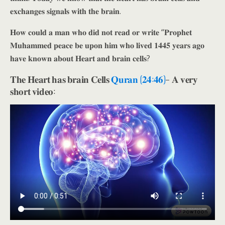
𝐞𝐱𝐜𝐡𝐚𝐧𝐠𝐞𝐬 𝐬𝐢𝐠𝐧𝐚𝐥𝐬 𝐰𝐢𝐭𝐡 𝐭𝐡𝐞 𝐛𝐫𝐚𝐢𝐧.
𝐇𝐨𝐰 𝐜𝐨𝐮𝐥𝐝 𝐚 𝐦𝐚𝐧 𝐰𝐡𝐨 𝐝𝐢𝐝 𝐧𝐨𝐭 𝐫𝐞𝐚𝐝 𝐨𝐫 𝐰𝐫𝐢𝐭𝐞 “𝐏𝐫𝐨𝐩𝐡𝐞𝐭
𝐌𝐮𝐡𝐚𝐦𝐦𝐞𝐝 𝐩𝐞𝐚𝐜𝐞 𝐛𝐞 𝐮𝐩𝐨𝐧 𝐡𝐢𝐦 𝐰𝐡𝐨 𝐥𝐢𝐯𝐞𝐝 𝟏𝟒𝟒𝟓 𝐲𝐞𝐚𝐫𝐬 𝐚𝐠𝐨
𝐡𝐚𝐯𝐞 𝐤𝐧𝐨𝐰𝐧 𝐚𝐛𝐨𝐮𝐭 𝐇𝐞𝐚𝐫𝐭 𝐚𝐧𝐝 𝐛𝐫𝐚𝐢𝐧 𝐜𝐞𝐥𝐥𝐬?
𝐓𝐡𝐞 𝐇𝐞𝐚𝐫𝐭 𝐡𝐚𝐬 𝐛𝐫𝐚𝐢𝐧 𝐂𝐞𝐥𝐥𝐬
𝐐𝐮𝐫𝐚𝐧 (𝟐𝟒:𝟒𝟔)
– 𝐀 𝐯𝐞𝐫𝐲
𝐬𝐡𝐨𝐫𝐭 𝐯𝐢𝐝𝐞𝐨: