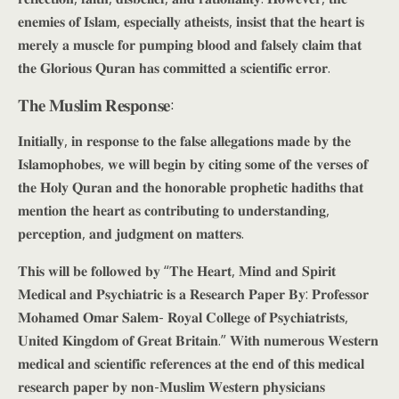
𝐞𝐧𝐞𝐦𝐢𝐞𝐬 𝐨𝐟 𝐈𝐬𝐥𝐚𝐦, 𝐞𝐬𝐩𝐞𝐜𝐢𝐚𝐥𝐥𝐲 𝐚𝐭𝐡𝐞𝐢𝐬𝐭𝐬, 𝐢𝐧𝐬𝐢𝐬𝐭 𝐭𝐡𝐚𝐭 𝐭𝐡𝐞 𝐡𝐞𝐚𝐫𝐭 𝐢𝐬
𝐦𝐞𝐫𝐞𝐥𝐲 𝐚 𝐦𝐮𝐬𝐜𝐥𝐞 𝐟𝐨𝐫 𝐩𝐮𝐦𝐩𝐢𝐧𝐠 𝐛𝐥𝐨𝐨𝐝 𝐚𝐧𝐝 𝐟𝐚𝐥𝐬𝐞𝐥𝐲 𝐜𝐥𝐚𝐢𝐦 𝐭𝐡𝐚𝐭
𝐭𝐡𝐞 𝐆𝐥𝐨𝐫𝐢𝐨𝐮𝐬 𝐐𝐮𝐫𝐚𝐧 𝐡𝐚𝐬 𝐜𝐨𝐦𝐦𝐢𝐭𝐭𝐞𝐝 𝐚 𝐬𝐜𝐢𝐞𝐧𝐭𝐢𝐟𝐢𝐜 𝐞𝐫𝐫𝐨𝐫.
𝐓𝐡𝐞 𝐌𝐮𝐬𝐥𝐢𝐦 𝐑𝐞𝐬𝐩𝐨𝐧𝐬𝐞:
𝐈𝐧𝐢𝐭𝐢𝐚𝐥𝐥𝐲, 𝐢𝐧 𝐫𝐞𝐬𝐩𝐨𝐧𝐬𝐞 𝐭𝐨 𝐭𝐡𝐞 𝐟𝐚𝐥𝐬𝐞 𝐚𝐥𝐥𝐞𝐠𝐚𝐭𝐢𝐨𝐧𝐬 𝐦𝐚𝐝𝐞 𝐛𝐲 𝐭𝐡𝐞
𝐈𝐬𝐥𝐚𝐦𝐨𝐩𝐡𝐨𝐛𝐞𝐬, 𝐰𝐞 𝐰𝐢𝐥𝐥 𝐛𝐞𝐠𝐢𝐧 𝐛𝐲 𝐜𝐢𝐭𝐢𝐧𝐠 𝐬𝐨𝐦𝐞 𝐨𝐟 𝐭𝐡𝐞 𝐯𝐞𝐫𝐬𝐞𝐬 𝐨𝐟
𝐭𝐡𝐞 𝐇𝐨𝐥𝐲 𝐐𝐮𝐫𝐚𝐧 𝐚𝐧𝐝 𝐭𝐡𝐞 𝐡𝐨𝐧𝐨𝐫𝐚𝐛𝐥𝐞 𝐩𝐫𝐨𝐩𝐡𝐞𝐭𝐢𝐜 𝐡𝐚𝐝𝐢𝐭𝐡𝐬 𝐭𝐡𝐚𝐭
𝐦𝐞𝐧𝐭𝐢𝐨𝐧 𝐭𝐡𝐞 𝐡𝐞𝐚𝐫𝐭 𝐚𝐬 𝐜𝐨𝐧𝐭𝐫𝐢𝐛𝐮𝐭𝐢𝐧𝐠 𝐭𝐨 𝐮𝐧𝐝𝐞𝐫𝐬𝐭𝐚𝐧𝐝𝐢𝐧𝐠,
𝐩𝐞𝐫𝐜𝐞𝐩𝐭𝐢𝐨𝐧, 𝐚𝐧𝐝 𝐣𝐮𝐝𝐠𝐦𝐞𝐧𝐭 𝐨𝐧 𝐦𝐚𝐭𝐭𝐞𝐫𝐬.
𝐓𝐡𝐢𝐬 𝐰𝐢𝐥𝐥 𝐛𝐞 𝐟𝐨𝐥𝐥𝐨𝐰𝐞𝐝 𝐛𝐲 “𝐓𝐡𝐞 𝐇𝐞𝐚𝐫𝐭, 𝐌𝐢𝐧𝐝 𝐚𝐧𝐝 𝐒𝐩𝐢𝐫𝐢𝐭
𝐌𝐞𝐝𝐢𝐜𝐚𝐥 𝐚𝐧𝐝 𝐏𝐬𝐲𝐜𝐡𝐢𝐚𝐭𝐫𝐢𝐜 𝐢𝐬 𝐚 𝐑𝐞𝐬𝐞𝐚𝐫𝐜𝐡 𝐏𝐚𝐩𝐞𝐫 𝐁𝐲: 𝐏𝐫𝐨𝐟𝐞𝐬𝐬𝐨𝐫
𝐌𝐨𝐡𝐚𝐦𝐞𝐝 𝐎𝐦𝐚𝐫 𝐒𝐚𝐥𝐞𝐦- 𝐑𝐨𝐲𝐚𝐥 𝐂𝐨𝐥𝐥𝐞𝐠𝐞 𝐨𝐟 𝐏𝐬𝐲𝐜𝐡𝐢𝐚𝐭𝐫𝐢𝐬𝐭𝐬,
𝐔𝐧𝐢𝐭𝐞𝐝 𝐊𝐢𝐧𝐠𝐝𝐨𝐦 𝐨𝐟 𝐆𝐫𝐞𝐚𝐭 𝐁𝐫𝐢𝐭𝐚𝐢𝐧.” 𝐖𝐢𝐭𝐡 𝐧𝐮𝐦𝐞𝐫𝐨𝐮𝐬 𝐖𝐞𝐬𝐭𝐞𝐫𝐧
𝐦𝐞𝐝𝐢𝐜𝐚𝐥 𝐚𝐧𝐝 𝐬𝐜𝐢𝐞𝐧𝐭𝐢𝐟𝐢𝐜 𝐫𝐞𝐟𝐞𝐫𝐞𝐧𝐜𝐞𝐬 𝐚𝐭 𝐭𝐡𝐞 𝐞𝐧𝐝 𝐨𝐟 𝐭𝐡𝐢𝐬 𝐦𝐞𝐝𝐢𝐜𝐚𝐥
𝐫𝐞𝐬𝐞𝐚𝐫𝐜𝐡 𝐩𝐚𝐩𝐞𝐫 𝐛𝐲 𝐧𝐨𝐧-𝐌𝐮𝐬𝐥𝐢𝐦 𝐖𝐞𝐬𝐭𝐞𝐫𝐧 𝐩𝐡𝐲𝐬𝐢𝐜𝐢𝐚𝐧𝐬