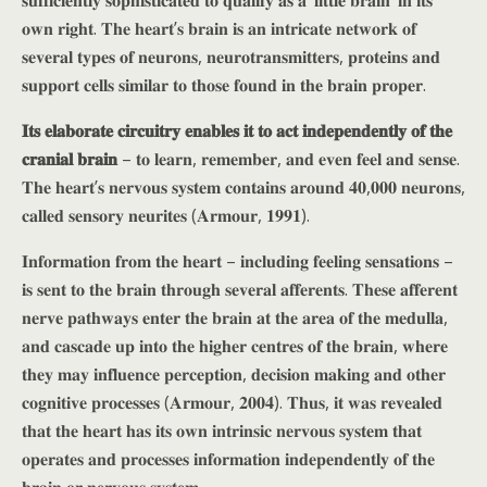
𝐨𝐰𝐧 𝐫𝐢𝐠𝐡𝐭. 𝐓𝐡𝐞 𝐡𝐞𝐚𝐫𝐭’𝐬 𝐛𝐫𝐚𝐢𝐧 𝐢𝐬 𝐚𝐧 𝐢𝐧𝐭𝐫𝐢𝐜𝐚𝐭𝐞 𝐧𝐞𝐭𝐰𝐨𝐫𝐤 𝐨𝐟
𝐬𝐞𝐯𝐞𝐫𝐚𝐥 𝐭𝐲𝐩𝐞𝐬 𝐨𝐟 𝐧𝐞𝐮𝐫𝐨𝐧𝐬, 𝐧𝐞𝐮𝐫𝐨𝐭𝐫𝐚𝐧𝐬𝐦𝐢𝐭𝐭𝐞𝐫𝐬, 𝐩𝐫𝐨𝐭𝐞𝐢𝐧𝐬 𝐚𝐧𝐝
𝐬𝐮𝐩𝐩𝐨𝐫𝐭 𝐜𝐞𝐥𝐥𝐬 𝐬𝐢𝐦𝐢𝐥𝐚𝐫 𝐭𝐨 𝐭𝐡𝐨𝐬𝐞 𝐟𝐨𝐮𝐧𝐝 𝐢𝐧 𝐭𝐡𝐞 𝐛𝐫𝐚𝐢𝐧 𝐩𝐫𝐨𝐩𝐞𝐫.
𝐈𝐭𝐬 𝐞𝐥𝐚𝐛𝐨𝐫𝐚𝐭𝐞 𝐜𝐢𝐫𝐜𝐮𝐢𝐭𝐫𝐲 𝐞𝐧𝐚𝐛𝐥𝐞𝐬 𝐢𝐭 𝐭𝐨 𝐚𝐜𝐭 𝐢𝐧𝐝𝐞𝐩𝐞𝐧𝐝𝐞𝐧𝐭𝐥𝐲 𝐨𝐟 𝐭𝐡𝐞
𝐜𝐫𝐚𝐧𝐢𝐚𝐥 𝐛𝐫𝐚𝐢𝐧
– 𝐭𝐨 𝐥𝐞𝐚𝐫𝐧, 𝐫𝐞𝐦𝐞𝐦𝐛𝐞𝐫, 𝐚𝐧𝐝 𝐞𝐯𝐞𝐧 𝐟𝐞𝐞𝐥 𝐚𝐧𝐝 𝐬𝐞𝐧𝐬𝐞.
𝐓𝐡𝐞 𝐡𝐞𝐚𝐫𝐭’𝐬 𝐧𝐞𝐫𝐯𝐨𝐮𝐬 𝐬𝐲𝐬𝐭𝐞𝐦 𝐜𝐨𝐧𝐭𝐚𝐢𝐧𝐬 𝐚𝐫𝐨𝐮𝐧𝐝 𝟒𝟎,𝟎𝟎𝟎 𝐧𝐞𝐮𝐫𝐨𝐧𝐬,
𝐜𝐚𝐥𝐥𝐞𝐝 𝐬𝐞𝐧𝐬𝐨𝐫𝐲 𝐧𝐞𝐮𝐫𝐢𝐭𝐞𝐬 (𝐀𝐫𝐦𝐨𝐮𝐫, 𝟏𝟗𝟗𝟏).
𝐈𝐧𝐟𝐨𝐫𝐦𝐚𝐭𝐢𝐨𝐧 𝐟𝐫𝐨𝐦 𝐭𝐡𝐞 𝐡𝐞𝐚𝐫𝐭 – 𝐢𝐧𝐜𝐥𝐮𝐝𝐢𝐧𝐠 𝐟𝐞𝐞𝐥𝐢𝐧𝐠 𝐬𝐞𝐧𝐬𝐚𝐭𝐢𝐨𝐧𝐬 –
𝐢𝐬 𝐬𝐞𝐧𝐭 𝐭𝐨 𝐭𝐡𝐞 𝐛𝐫𝐚𝐢𝐧 𝐭𝐡𝐫𝐨𝐮𝐠𝐡 𝐬𝐞𝐯𝐞𝐫𝐚𝐥 𝐚𝐟𝐟𝐞𝐫𝐞𝐧𝐭𝐬. 𝐓𝐡𝐞𝐬𝐞 𝐚𝐟𝐟𝐞𝐫𝐞𝐧𝐭
𝐧𝐞𝐫𝐯𝐞 𝐩𝐚𝐭𝐡𝐰𝐚𝐲𝐬 𝐞𝐧𝐭𝐞𝐫 𝐭𝐡𝐞 𝐛𝐫𝐚𝐢𝐧 𝐚𝐭 𝐭𝐡𝐞 𝐚𝐫𝐞𝐚 𝐨𝐟 𝐭𝐡𝐞 𝐦𝐞𝐝𝐮𝐥𝐥𝐚,
𝐚𝐧𝐝 𝐜𝐚𝐬𝐜𝐚𝐝𝐞 𝐮𝐩 𝐢𝐧𝐭𝐨 𝐭𝐡𝐞 𝐡𝐢𝐠𝐡𝐞𝐫 𝐜𝐞𝐧𝐭𝐫𝐞𝐬 𝐨𝐟 𝐭𝐡𝐞 𝐛𝐫𝐚𝐢𝐧, 𝐰𝐡𝐞𝐫𝐞
𝐭𝐡𝐞𝐲 𝐦𝐚𝐲 𝐢𝐧𝐟𝐥𝐮𝐞𝐧𝐜𝐞 𝐩𝐞𝐫𝐜𝐞𝐩𝐭𝐢𝐨𝐧, 𝐝𝐞𝐜𝐢𝐬𝐢𝐨𝐧 𝐦𝐚𝐤𝐢𝐧𝐠 𝐚𝐧𝐝 𝐨𝐭𝐡𝐞𝐫
𝐜𝐨𝐠𝐧𝐢𝐭𝐢𝐯𝐞 𝐩𝐫𝐨𝐜𝐞𝐬𝐬𝐞𝐬 (𝐀𝐫𝐦𝐨𝐮𝐫, 𝟐𝟎𝟎𝟒). 𝐓𝐡𝐮𝐬, 𝐢𝐭 𝐰𝐚𝐬 𝐫𝐞𝐯𝐞𝐚𝐥𝐞𝐝
𝐭𝐡𝐚𝐭 𝐭𝐡𝐞 𝐡𝐞𝐚𝐫𝐭 𝐡𝐚𝐬 𝐢𝐭𝐬 𝐨𝐰𝐧 𝐢𝐧𝐭𝐫𝐢𝐧𝐬𝐢𝐜 𝐧𝐞𝐫𝐯𝐨𝐮𝐬 𝐬𝐲𝐬𝐭𝐞𝐦 𝐭𝐡𝐚𝐭
𝐨𝐩𝐞𝐫𝐚𝐭𝐞𝐬 𝐚𝐧𝐝 𝐩𝐫𝐨𝐜𝐞𝐬𝐬𝐞𝐬 𝐢𝐧𝐟𝐨𝐫𝐦𝐚𝐭𝐢𝐨𝐧 𝐢𝐧𝐝𝐞𝐩𝐞𝐧𝐝𝐞𝐧𝐭𝐥𝐲 𝐨𝐟 𝐭𝐡𝐞
𝐛𝐫𝐚𝐢𝐧 𝐨𝐫 𝐧𝐞𝐫𝐯𝐨𝐮𝐬 𝐬𝐲𝐬𝐭𝐞𝐦.