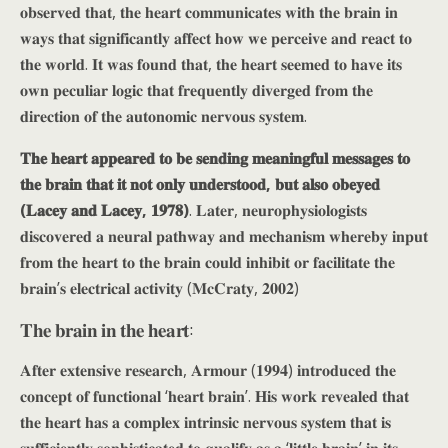
𝐨𝐛𝐬𝐞𝐫𝐯𝐞𝐝 𝐭𝐡𝐚𝐭, 𝐭𝐡𝐞 𝐡𝐞𝐚𝐫𝐭 𝐜𝐨𝐦𝐦𝐮𝐧𝐢𝐜𝐚𝐭𝐞𝐬 𝐰𝐢𝐭𝐡 𝐭𝐡𝐞 𝐛𝐫𝐚𝐢𝐧 𝐢𝐧
𝐰𝐚𝐲𝐬 𝐭𝐡𝐚𝐭 𝐬𝐢𝐠𝐧𝐢𝐟𝐢𝐜𝐚𝐧𝐭𝐥𝐲 𝐚𝐟𝐟𝐞𝐜𝐭 𝐡𝐨𝐰 𝐰𝐞 𝐩𝐞𝐫𝐜𝐞𝐢𝐯𝐞 𝐚𝐧𝐝 𝐫𝐞𝐚𝐜𝐭 𝐭𝐨
𝐭𝐡𝐞 𝐰𝐨𝐫𝐥𝐝. 𝐈𝐭 𝐰𝐚𝐬 𝐟𝐨𝐮𝐧𝐝 𝐭𝐡𝐚𝐭, 𝐭𝐡𝐞 𝐡𝐞𝐚𝐫𝐭 𝐬𝐞𝐞𝐦𝐞𝐝 𝐭𝐨 𝐡𝐚𝐯𝐞 𝐢𝐭𝐬
𝐨𝐰𝐧 𝐩𝐞𝐜𝐮𝐥𝐢𝐚𝐫 𝐥𝐨𝐠𝐢𝐜 𝐭𝐡𝐚𝐭 𝐟𝐫𝐞𝐪𝐮𝐞𝐧𝐭𝐥𝐲 𝐝𝐢𝐯𝐞𝐫𝐠𝐞𝐝 𝐟𝐫𝐨𝐦 𝐭𝐡𝐞
𝐝𝐢𝐫𝐞𝐜𝐭𝐢𝐨𝐧 𝐨𝐟 𝐭𝐡𝐞 𝐚𝐮𝐭𝐨𝐧𝐨𝐦𝐢𝐜 𝐧𝐞𝐫𝐯𝐨𝐮𝐬 𝐬𝐲𝐬𝐭𝐞𝐦.
𝐓𝐡𝐞 𝐡𝐞𝐚𝐫𝐭 𝐚𝐩𝐩𝐞𝐚𝐫𝐞𝐝 𝐭𝐨 𝐛𝐞 𝐬𝐞𝐧𝐝𝐢𝐧𝐠 𝐦𝐞𝐚𝐧𝐢𝐧𝐠𝐟𝐮𝐥 𝐦𝐞𝐬𝐬𝐚𝐠𝐞𝐬 𝐭𝐨
𝐭𝐡𝐞 𝐛𝐫𝐚𝐢𝐧 𝐭𝐡𝐚𝐭 𝐢𝐭 𝐧𝐨𝐭 𝐨𝐧𝐥𝐲 𝐮𝐧𝐝𝐞𝐫𝐬𝐭𝐨𝐨𝐝, 𝐛𝐮𝐭 𝐚𝐥𝐬𝐨 𝐨𝐛𝐞𝐲𝐞𝐝
(𝐋𝐚𝐜𝐞𝐲 𝐚𝐧𝐝 𝐋𝐚𝐜𝐞𝐲, 𝟏𝟗𝟕𝟖)
. 𝐋𝐚𝐭𝐞𝐫, 𝐧𝐞𝐮𝐫𝐨𝐩𝐡𝐲𝐬𝐢𝐨𝐥𝐨𝐠𝐢𝐬𝐭𝐬
𝐝𝐢𝐬𝐜𝐨𝐯𝐞𝐫𝐞𝐝 𝐚 𝐧𝐞𝐮𝐫𝐚𝐥 𝐩𝐚𝐭𝐡𝐰𝐚𝐲 𝐚𝐧𝐝 𝐦𝐞𝐜𝐡𝐚𝐧𝐢𝐬𝐦 𝐰𝐡𝐞𝐫𝐞𝐛𝐲 𝐢𝐧𝐩𝐮𝐭
𝐟𝐫𝐨𝐦 𝐭𝐡𝐞 𝐡𝐞𝐚𝐫𝐭 𝐭𝐨 𝐭𝐡𝐞 𝐛𝐫𝐚𝐢𝐧 𝐜𝐨𝐮𝐥𝐝 𝐢𝐧𝐡𝐢𝐛𝐢𝐭 𝐨𝐫 𝐟𝐚𝐜𝐢𝐥𝐢𝐭𝐚𝐭𝐞 𝐭𝐡𝐞
𝐛𝐫𝐚𝐢𝐧’𝐬 𝐞𝐥𝐞𝐜𝐭𝐫𝐢𝐜𝐚𝐥 𝐚𝐜𝐭𝐢𝐯𝐢𝐭𝐲 (𝐌𝐜𝐂𝐫𝐚𝐭𝐲, 𝟐𝟎𝟎𝟐)
𝐓𝐡𝐞 𝐛𝐫𝐚𝐢𝐧 𝐢𝐧 𝐭𝐡𝐞 𝐡𝐞𝐚𝐫𝐭:
𝐀𝐟𝐭𝐞𝐫 𝐞𝐱𝐭𝐞𝐧𝐬𝐢𝐯𝐞 𝐫𝐞𝐬𝐞𝐚𝐫𝐜𝐡, 𝐀𝐫𝐦𝐨𝐮𝐫 (𝟏𝟗𝟗𝟒) 𝐢𝐧𝐭𝐫𝐨𝐝𝐮𝐜𝐞𝐝 𝐭𝐡𝐞
𝐜𝐨𝐧𝐜𝐞𝐩𝐭 𝐨𝐟 𝐟𝐮𝐧𝐜𝐭𝐢𝐨𝐧𝐚𝐥 ‘𝐡𝐞𝐚𝐫𝐭 𝐛𝐫𝐚𝐢𝐧’. 𝐇𝐢𝐬 𝐰𝐨𝐫𝐤 𝐫𝐞𝐯𝐞𝐚𝐥𝐞𝐝 𝐭𝐡𝐚𝐭
𝐭𝐡𝐞 𝐡𝐞𝐚𝐫𝐭 𝐡𝐚𝐬 𝐚 𝐜𝐨𝐦𝐩𝐥𝐞𝐱 𝐢𝐧𝐭𝐫𝐢𝐧𝐬𝐢𝐜 𝐧𝐞𝐫𝐯𝐨𝐮𝐬 𝐬𝐲𝐬𝐭𝐞𝐦 𝐭𝐡𝐚𝐭 𝐢𝐬
𝐬𝐮𝐟𝐟𝐢𝐜𝐢𝐞𝐧𝐭𝐥𝐲 𝐬𝐨𝐩𝐡𝐢𝐬𝐭𝐢𝐜𝐚𝐭𝐞𝐝 𝐭𝐨 𝐪𝐮𝐚𝐥𝐢𝐟𝐲 𝐚𝐬 𝐚 ‘𝐥𝐢𝐭𝐭𝐥𝐞 𝐛𝐫𝐚𝐢𝐧’ 𝐢𝐧 𝐢𝐭𝐬