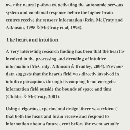
𝐨𝐯𝐞𝐫 𝐭𝐡𝐞 𝐧𝐞𝐮𝐫𝐚𝐥 𝐩𝐚𝐭𝐡𝐰𝐚𝐲𝐬, 𝐚𝐜𝐭𝐢𝐯𝐚𝐭𝐢𝐧𝐠 𝐭𝐡𝐞 𝐚𝐮𝐭𝐨𝐧𝐨𝐦𝐢𝐜 𝐧𝐞𝐫𝐯𝐨𝐮𝐬
𝐬𝐲𝐬𝐭𝐞𝐦 𝐚𝐧𝐝 𝐞𝐦𝐨𝐭𝐢𝐨𝐧𝐚𝐥 𝐫𝐞𝐬𝐩𝐨𝐧𝐬𝐞 𝐛𝐞𝐟𝐨𝐫𝐞 𝐭𝐡𝐞 𝐡𝐢𝐠𝐡𝐞𝐫 𝐛𝐫𝐚𝐢𝐧
𝐜𝐞𝐧𝐭𝐫𝐞𝐬 𝐫𝐞𝐜𝐞𝐢𝐯𝐞 𝐭𝐡𝐞 𝐬𝐞𝐧𝐬𝐨𝐫𝐲 𝐢𝐧𝐟𝐨𝐫𝐦𝐚𝐭𝐢𝐨𝐧 (𝐑𝐞𝐢𝐧, 𝐌𝐜𝐂𝐫𝐚𝐭𝐲 𝐚𝐧𝐝
𝐀𝐭𝐤𝐢𝐧𝐬𝐨𝐧, 𝟏𝟗𝟗𝟓 & 𝐌𝐜𝐂𝐫𝐚𝐭𝐲 𝐞𝐭 𝐚𝐥, 𝟏𝟗𝟗𝟓).
𝐓𝐡𝐞 𝐡𝐞𝐚𝐫𝐭 𝐚𝐧𝐝 𝐢𝐧𝐭𝐮𝐢𝐭𝐢𝐨𝐧
𝐀 𝐯𝐞𝐫𝐲 𝐢𝐧𝐭𝐞𝐫𝐞𝐬𝐭𝐢𝐧𝐠 𝐫𝐞𝐬𝐞𝐚𝐫𝐜𝐡 𝐟𝐢𝐧𝐝𝐢𝐧𝐠 𝐡𝐚𝐬 𝐛𝐞𝐞𝐧 𝐭𝐡𝐚𝐭 𝐭𝐡𝐞 𝐡𝐞𝐚𝐫𝐭 𝐢𝐬
𝐢𝐧𝐯𝐨𝐥𝐯𝐞𝐝 𝐢𝐧 𝐭𝐡𝐞 𝐩𝐫𝐨𝐜𝐞𝐬𝐬𝐢𝐧𝐠 𝐚𝐧𝐝 𝐝𝐞𝐜𝐨𝐝𝐢𝐧𝐠 𝐨𝐟 𝐢𝐧𝐭𝐮𝐢𝐭𝐢𝐯𝐞
𝐢𝐧𝐟𝐨𝐫𝐦𝐚𝐭𝐢𝐨𝐧 (𝐌𝐜𝐂𝐫𝐚𝐭𝐲, 𝐀𝐭𝐤𝐢𝐧𝐬𝐨𝐧 & 𝐁𝐫𝐚𝐝𝐥𝐞𝐲, 𝟐𝟎𝟎𝟒). 𝐏𝐫𝐞𝐯𝐢𝐨𝐮𝐬
𝐝𝐚𝐭𝐚 𝐬𝐮𝐠𝐠𝐞𝐬𝐭𝐬 𝐭𝐡𝐚𝐭 𝐭𝐡𝐞 𝐡𝐞𝐚𝐫𝐭’𝐬 𝐟𝐢𝐞𝐥𝐝 𝐰𝐚𝐬 𝐝𝐢𝐫𝐞𝐜𝐭𝐥𝐲 𝐢𝐧𝐯𝐨𝐥𝐯𝐞𝐝 𝐢𝐧
𝐢𝐧𝐭𝐮𝐢𝐭𝐢𝐯𝐞 𝐩𝐞𝐫𝐜𝐞𝐩𝐭𝐢𝐨𝐧, 𝐭𝐡𝐫𝐨𝐮𝐠𝐡 𝐢𝐭𝐬 𝐜𝐨𝐮𝐩𝐥𝐢𝐧𝐠 𝐭𝐨 𝐚𝐧 𝐞𝐧𝐞𝐫𝐠𝐞𝐭𝐢𝐜
𝐢𝐧𝐟𝐨𝐫𝐦𝐚𝐭𝐢𝐨𝐧 𝐟𝐢𝐞𝐥𝐝 𝐨𝐮𝐭𝐬𝐢𝐝𝐞 𝐭𝐡𝐞 𝐛𝐨𝐮𝐧𝐝𝐬 𝐨𝐟 𝐬𝐩𝐚𝐜𝐞 𝐚𝐧𝐝 𝐭𝐢𝐦𝐞
(𝐂𝐡𝐢𝐥𝐝𝐫𝐞 & 𝐌𝐜𝐂𝐫𝐚𝐭𝐲, 𝟐𝟎𝟎𝟏).
𝐔𝐬𝐢𝐧𝐠 𝐚 𝐫𝐢𝐠𝐨𝐫𝐨𝐮𝐬 𝐞𝐱𝐩𝐞𝐫𝐢𝐦𝐞𝐧𝐭𝐚𝐥 𝐝𝐞𝐬𝐢𝐠𝐧; 𝐭𝐡𝐞𝐫𝐞 𝐰𝐚𝐬 𝐞𝐯𝐢𝐝𝐞𝐧𝐜𝐞
𝐭𝐡𝐚𝐭 𝐛𝐨𝐭𝐡 𝐭𝐡𝐞 𝐡𝐞𝐚𝐫𝐭 𝐚𝐧𝐝 𝐛𝐫𝐚𝐢𝐧 𝐫𝐞𝐜𝐞𝐢𝐯𝐞 𝐚𝐧𝐝 𝐫𝐞𝐬𝐩𝐨𝐧𝐝 𝐭𝐨
𝐢𝐧𝐟𝐨𝐫𝐦𝐚𝐭𝐢𝐨𝐧 𝐚𝐛𝐨𝐮𝐭 𝐚 𝐟𝐮𝐭𝐮𝐫𝐞 𝐞𝐯𝐞𝐧𝐭 𝐛𝐞𝐟𝐨𝐫𝐞 𝐭𝐡𝐞 𝐞𝐯𝐞𝐧𝐭 𝐚𝐜𝐭𝐮𝐚𝐥𝐥𝐲