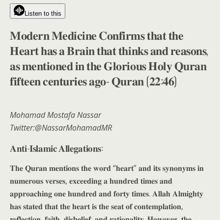
Listen to this
𝐌𝐨𝐝𝐞𝐫𝐧 𝐌𝐞𝐝𝐢𝐜𝐢𝐧𝐞 𝐂𝐨𝐧𝐟𝐢𝐫𝐦𝐬 𝐭𝐡𝐚𝐭 𝐭𝐡𝐞
𝐇𝐞𝐚𝐫𝐭 𝐡𝐚𝐬 𝐚 𝐁𝐫𝐚𝐢𝐧 𝐭𝐡𝐚𝐭 𝐭𝐡𝐢𝐧𝐤𝐬 𝐚𝐧𝐝 𝐫𝐞𝐚𝐬𝐨𝐧𝐬,
𝐚𝐬 𝐦𝐞𝐧𝐭𝐢𝐨𝐧𝐞𝐝 𝐢𝐧 𝐭𝐡𝐞 𝐆𝐥𝐨𝐫𝐢𝐨𝐮𝐬 𝐇𝐨𝐥𝐲 𝐐𝐮𝐫𝐚𝐧
𝐟𝐢𝐟𝐭𝐞𝐞𝐧 𝐜𝐞𝐧𝐭𝐮𝐫𝐢𝐞𝐬 𝐚𝐠𝐨- 𝐐𝐮𝐫𝐚𝐧 (𝟐𝟐:𝟒𝟔)
Mohamad Mostafa Nassar
Twitter:@NassarMohamadMR
𝐀𝐧𝐭𝐢-𝐈𝐬𝐥𝐚𝐦𝐢𝐜 𝐀𝐥𝐥𝐞𝐠𝐚𝐭𝐢𝐨𝐧𝐬:
𝐓𝐡𝐞 𝐐𝐮𝐫𝐚𝐧 𝐦𝐞𝐧𝐭𝐢𝐨𝐧𝐬 𝐭𝐡𝐞 𝐰𝐨𝐫𝐝 “𝐡𝐞𝐚𝐫𝐭” 𝐚𝐧𝐝 𝐢𝐭𝐬 𝐬𝐲𝐧𝐨𝐧𝐲𝐦𝐬 𝐢𝐧
𝐧𝐮𝐦𝐞𝐫𝐨𝐮𝐬 𝐯𝐞𝐫𝐬𝐞𝐬, 𝐞𝐱𝐜𝐞𝐞𝐝𝐢𝐧𝐠 𝐚 𝐡𝐮𝐧𝐝𝐫𝐞𝐝 𝐭𝐢𝐦𝐞𝐬 𝐚𝐧𝐝
𝐚𝐩𝐩𝐫𝐨𝐚𝐜𝐡𝐢𝐧𝐠 𝐨𝐧𝐞 𝐡𝐮𝐧𝐝𝐫𝐞𝐝 𝐚𝐧𝐝 𝐟𝐨𝐫𝐭𝐲 𝐭𝐢𝐦𝐞𝐬. 𝐀𝐥𝐥𝐚𝐡 𝐀𝐥𝐦𝐢𝐠𝐡𝐭𝐲
𝐡𝐚𝐬 𝐬𝐭𝐚𝐭𝐞𝐝 𝐭𝐡𝐚𝐭 𝐭𝐡𝐞 𝐡𝐞𝐚𝐫𝐭 𝐢𝐬 𝐭𝐡𝐞 𝐬𝐞𝐚𝐭 𝐨𝐟 𝐜𝐨𝐧𝐭𝐞𝐦𝐩𝐥𝐚𝐭𝐢𝐨𝐧,
𝐫𝐞𝐟𝐥𝐞𝐜𝐭𝐢𝐨𝐧, 𝐟𝐚𝐢𝐭𝐡, 𝐝𝐢𝐬𝐛𝐞𝐥𝐢𝐞𝐟, 𝐚𝐧𝐝 𝐫𝐚𝐭𝐢𝐨𝐧𝐚𝐥𝐢𝐭𝐲. 𝐇𝐨𝐰𝐞𝐯𝐞𝐫, 𝐭𝐡𝐞