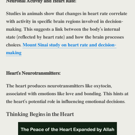
𝐍𝐞𝐮𝐫𝐨𝐧𝐚𝐥 𝐀𝐜𝐭𝐢𝐯𝐢𝐭𝐲 𝐚𝐧𝐝 𝐇𝐞𝐚𝐫𝐭 𝐑𝐚𝐭𝐞:
𝐒𝐭𝐮𝐝𝐢𝐞𝐬 𝐢𝐧 𝐚𝐧𝐢𝐦𝐚𝐥𝐬 𝐬𝐡𝐨𝐰 𝐭𝐡𝐚𝐭 𝐜𝐡𝐚𝐧𝐠𝐞𝐬 𝐢𝐧 𝐡𝐞𝐚𝐫𝐭 𝐫𝐚𝐭𝐞 𝐜𝐨𝐫𝐫𝐞𝐥𝐚𝐭𝐞
𝐰𝐢𝐭𝐡 𝐚𝐜𝐭𝐢𝐯𝐢𝐭𝐲 𝐢𝐧 𝐬𝐩𝐞𝐜𝐢𝐟𝐢𝐜 𝐛𝐫𝐚𝐢𝐧 𝐫𝐞𝐠𝐢𝐨𝐧𝐬 𝐢𝐧𝐯𝐨𝐥𝐯𝐞𝐝 𝐢𝐧 𝐝𝐞𝐜𝐢𝐬𝐢𝐨𝐧-
𝐦𝐚𝐤𝐢𝐧𝐠. 𝐓𝐡𝐢𝐬 𝐬𝐮𝐠𝐠𝐞𝐬𝐭𝐬 𝐚 𝐥𝐢𝐧𝐤 𝐛𝐞𝐭𝐰𝐞𝐞𝐧 𝐭𝐡𝐞 𝐛𝐨𝐝𝐲’𝐬 𝐢𝐧𝐭𝐞𝐫𝐧𝐚𝐥
𝐬𝐭𝐚𝐭𝐞 (𝐫𝐞𝐟𝐥𝐞𝐜𝐭𝐞𝐝 𝐛𝐲 𝐡𝐞𝐚𝐫𝐭 𝐫𝐚𝐭𝐞) 𝐚𝐧𝐝 𝐡𝐨𝐰 𝐭𝐡𝐞 𝐛𝐫𝐚𝐢𝐧 𝐩𝐫𝐨𝐜𝐞𝐬𝐬𝐞𝐬
𝐜𝐡𝐨𝐢𝐜𝐞𝐬.
𝐌𝐨𝐮𝐧𝐭 𝐒𝐢𝐧𝐚𝐢 𝐬𝐭𝐮𝐝𝐲 𝐨𝐧 𝐡𝐞𝐚𝐫𝐭 𝐫𝐚𝐭𝐞 𝐚𝐧𝐝 𝐝𝐞𝐜𝐢𝐬𝐢𝐨𝐧-
𝐦𝐚𝐤𝐢𝐧𝐠
𝐇𝐞𝐚𝐫𝐭’𝐬 𝐍𝐞𝐮𝐫𝐨𝐭𝐫𝐚𝐧𝐬𝐦𝐢𝐭𝐭𝐞𝐫𝐬:
𝐓𝐡𝐞 𝐡𝐞𝐚𝐫𝐭 𝐩𝐫𝐨𝐝𝐮𝐜𝐞𝐬 𝐧𝐞𝐮𝐫𝐨𝐭𝐫𝐚𝐧𝐬𝐦𝐢𝐭𝐭𝐞𝐫𝐬 𝐥𝐢𝐤𝐞 𝐨𝐱𝐲𝐭𝐨𝐜𝐢𝐧,
𝐚𝐬𝐬𝐨𝐜𝐢𝐚𝐭𝐞𝐝 𝐰𝐢𝐭𝐡 𝐞𝐦𝐨𝐭𝐢𝐨𝐧𝐬 𝐥𝐢𝐤𝐞 𝐥𝐨𝐯𝐞 𝐚𝐧𝐝 𝐛𝐨𝐧𝐝𝐢𝐧𝐠. 𝐓𝐡𝐢𝐬 𝐡𝐢𝐧𝐭𝐬 𝐚𝐭
𝐭𝐡𝐞 𝐡𝐞𝐚𝐫𝐭’𝐬 𝐩𝐨𝐭𝐞𝐧𝐭𝐢𝐚𝐥 𝐫𝐨𝐥𝐞 𝐢𝐧 𝐢𝐧𝐟𝐥𝐮𝐞𝐧𝐜𝐢𝐧𝐠 𝐞𝐦𝐨𝐭𝐢𝐨𝐧𝐚𝐥 𝐝𝐞𝐜𝐢𝐬𝐢𝐨𝐧𝐬.
𝐓𝐡𝐢𝐧𝐤𝐢𝐧𝐠 𝐁𝐞𝐠𝐢𝐧𝐬 𝐢𝐧 𝐭𝐡𝐞 𝐇𝐞𝐚𝐫𝐭