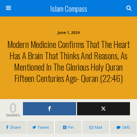
Islam Compass
June 1, 2024
Modern Medicine Confirms That The Heart
Has A Brain That Thinks And Reasons, As
Mentioned In The Glorious Holy Quran
Fifteen Centuries Ago- Quran (22:46)
0
SHARES
Share
Tweet
Pin
Mail
SMS