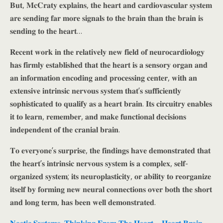
𝐁𝐮𝐭, 𝐌𝐜𝐂𝐫𝐚𝐭𝐲 𝐞𝐱𝐩𝐥𝐚𝐢𝐧𝐬, 𝐭𝐡𝐞 𝐡𝐞𝐚𝐫𝐭 𝐚𝐧𝐝 𝐜𝐚𝐫𝐝𝐢𝐨𝐯𝐚𝐬𝐜𝐮𝐥𝐚𝐫 𝐬𝐲𝐬𝐭𝐞𝐦
𝐚𝐫𝐞 𝐬𝐞𝐧𝐝𝐢𝐧𝐠 𝐟𝐚𝐫 𝐦𝐨𝐫𝐞 𝐬𝐢𝐠𝐧𝐚𝐥𝐬 𝐭𝐨 𝐭𝐡𝐞 𝐛𝐫𝐚𝐢𝐧 𝐭𝐡𝐚𝐧 𝐭𝐡𝐞 𝐛𝐫𝐚𝐢𝐧 𝐢𝐬
𝐬𝐞𝐧𝐝𝐢𝐧𝐠 𝐭𝐨 𝐭𝐡𝐞 𝐡𝐞𝐚𝐫𝐭…
𝐑𝐞𝐜𝐞𝐧𝐭 𝐰𝐨𝐫𝐤 𝐢𝐧 𝐭𝐡𝐞 𝐫𝐞𝐥𝐚𝐭𝐢𝐯𝐞𝐥𝐲 𝐧𝐞𝐰 𝐟𝐢𝐞𝐥𝐝 𝐨𝐟 𝐧𝐞𝐮𝐫𝐨𝐜𝐚𝐫𝐝𝐢𝐨𝐥𝐨𝐠𝐲
𝐡𝐚𝐬 𝐟𝐢𝐫𝐦𝐥𝐲 𝐞𝐬𝐭𝐚𝐛𝐥𝐢𝐬𝐡𝐞𝐝 𝐭𝐡𝐚𝐭 𝐭𝐡𝐞 𝐡𝐞𝐚𝐫𝐭 𝐢𝐬 𝐚 𝐬𝐞𝐧𝐬𝐨𝐫𝐲 𝐨𝐫𝐠𝐚𝐧 𝐚𝐧𝐝
𝐚𝐧 𝐢𝐧𝐟𝐨𝐫𝐦𝐚𝐭𝐢𝐨𝐧 𝐞𝐧𝐜𝐨𝐝𝐢𝐧𝐠 𝐚𝐧𝐝 𝐩𝐫𝐨𝐜𝐞𝐬𝐬𝐢𝐧𝐠 𝐜𝐞𝐧𝐭𝐞𝐫, 𝐰𝐢𝐭𝐡 𝐚𝐧
𝐞𝐱𝐭𝐞𝐧𝐬𝐢𝐯𝐞 𝐢𝐧𝐭𝐫𝐢𝐧𝐬𝐢𝐜 𝐧𝐞𝐫𝐯𝐨𝐮𝐬 𝐬𝐲𝐬𝐭𝐞𝐦 𝐭𝐡𝐚𝐭’𝐬 𝐬𝐮𝐟𝐟𝐢𝐜𝐢𝐞𝐧𝐭𝐥𝐲
𝐬𝐨𝐩𝐡𝐢𝐬𝐭𝐢𝐜𝐚𝐭𝐞𝐝 𝐭𝐨 𝐪𝐮𝐚𝐥𝐢𝐟𝐲 𝐚𝐬 𝐚 𝐡𝐞𝐚𝐫𝐭 𝐛𝐫𝐚𝐢𝐧. 𝐈𝐭𝐬 𝐜𝐢𝐫𝐜𝐮𝐢𝐭𝐫𝐲 𝐞𝐧𝐚𝐛𝐥𝐞𝐬
𝐢𝐭 𝐭𝐨 𝐥𝐞𝐚𝐫𝐧, 𝐫𝐞𝐦𝐞𝐦𝐛𝐞𝐫, 𝐚𝐧𝐝 𝐦𝐚𝐤𝐞 𝐟𝐮𝐧𝐜𝐭𝐢𝐨𝐧𝐚𝐥 𝐝𝐞𝐜𝐢𝐬𝐢𝐨𝐧𝐬
𝐢𝐧𝐝𝐞𝐩𝐞𝐧𝐝𝐞𝐧𝐭 𝐨𝐟 𝐭𝐡𝐞 𝐜𝐫𝐚𝐧𝐢𝐚𝐥 𝐛𝐫𝐚𝐢𝐧.
𝐓𝐨 𝐞𝐯𝐞𝐫𝐲𝐨𝐧𝐞’𝐬 𝐬𝐮𝐫𝐩𝐫𝐢𝐬𝐞, 𝐭𝐡𝐞 𝐟𝐢𝐧𝐝𝐢𝐧𝐠𝐬 𝐡𝐚𝐯𝐞 𝐝𝐞𝐦𝐨𝐧𝐬𝐭𝐫𝐚𝐭𝐞𝐝 𝐭𝐡𝐚𝐭
𝐭𝐡𝐞 𝐡𝐞𝐚𝐫𝐭’𝐬 𝐢𝐧𝐭𝐫𝐢𝐧𝐬𝐢𝐜 𝐧𝐞𝐫𝐯𝐨𝐮𝐬 𝐬𝐲𝐬𝐭𝐞𝐦 𝐢𝐬 𝐚 𝐜𝐨𝐦𝐩𝐥𝐞𝐱, 𝐬𝐞𝐥𝐟-
𝐨𝐫𝐠𝐚𝐧𝐢𝐳𝐞𝐝 𝐬𝐲𝐬𝐭𝐞𝐦; 𝐢𝐭𝐬 𝐧𝐞𝐮𝐫𝐨𝐩𝐥𝐚𝐬𝐭𝐢𝐜𝐢𝐭𝐲, 𝐨𝐫 𝐚𝐛𝐢𝐥𝐢𝐭𝐲 𝐭𝐨 𝐫𝐞𝐨𝐫𝐠𝐚𝐧𝐢𝐳𝐞
𝐢𝐭𝐬𝐞𝐥𝐟 𝐛𝐲 𝐟𝐨𝐫𝐦𝐢𝐧𝐠 𝐧𝐞𝐰 𝐧𝐞𝐮𝐫𝐚𝐥 𝐜𝐨𝐧𝐧𝐞𝐜𝐭𝐢𝐨𝐧𝐬 𝐨𝐯𝐞𝐫 𝐛𝐨𝐭𝐡 𝐭𝐡𝐞 𝐬𝐡𝐨𝐫𝐭
𝐚𝐧𝐝 𝐥𝐨𝐧𝐠 𝐭𝐞𝐫𝐦, 𝐡𝐚𝐬 𝐛𝐞𝐞𝐧 𝐰𝐞𝐥𝐥 𝐝𝐞𝐦𝐨𝐧𝐬𝐭𝐫𝐚𝐭𝐞𝐝.