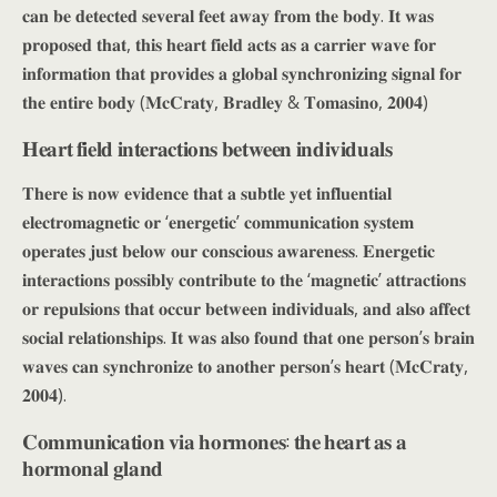
𝐜𝐚𝐧 𝐛𝐞 𝐝𝐞𝐭𝐞𝐜𝐭𝐞𝐝 𝐬𝐞𝐯𝐞𝐫𝐚𝐥 𝐟𝐞𝐞𝐭 𝐚𝐰𝐚𝐲 𝐟𝐫𝐨𝐦 𝐭𝐡𝐞 𝐛𝐨𝐝𝐲. 𝐈𝐭 𝐰𝐚𝐬
𝐩𝐫𝐨𝐩𝐨𝐬𝐞𝐝 𝐭𝐡𝐚𝐭, 𝐭𝐡𝐢𝐬 𝐡𝐞𝐚𝐫𝐭 𝐟𝐢𝐞𝐥𝐝 𝐚𝐜𝐭𝐬 𝐚𝐬 𝐚 𝐜𝐚𝐫𝐫𝐢𝐞𝐫 𝐰𝐚𝐯𝐞 𝐟𝐨𝐫
𝐢𝐧𝐟𝐨𝐫𝐦𝐚𝐭𝐢𝐨𝐧 𝐭𝐡𝐚𝐭 𝐩𝐫𝐨𝐯𝐢𝐝𝐞𝐬 𝐚 𝐠𝐥𝐨𝐛𝐚𝐥 𝐬𝐲𝐧𝐜𝐡𝐫𝐨𝐧𝐢𝐳𝐢𝐧𝐠 𝐬𝐢𝐠𝐧𝐚𝐥 𝐟𝐨𝐫
𝐭𝐡𝐞 𝐞𝐧𝐭𝐢𝐫𝐞 𝐛𝐨𝐝𝐲 (𝐌𝐜𝐂𝐫𝐚𝐭𝐲, 𝐁𝐫𝐚𝐝𝐥𝐞𝐲 & 𝐓𝐨𝐦𝐚𝐬𝐢𝐧𝐨, 𝟐𝟎𝟎𝟒)
𝐇𝐞𝐚𝐫𝐭 𝐟𝐢𝐞𝐥𝐝 𝐢𝐧𝐭𝐞𝐫𝐚𝐜𝐭𝐢𝐨𝐧𝐬 𝐛𝐞𝐭𝐰𝐞𝐞𝐧 𝐢𝐧𝐝𝐢𝐯𝐢𝐝𝐮𝐚𝐥𝐬
𝐓𝐡𝐞𝐫𝐞 𝐢𝐬 𝐧𝐨𝐰 𝐞𝐯𝐢𝐝𝐞𝐧𝐜𝐞 𝐭𝐡𝐚𝐭 𝐚 𝐬𝐮𝐛𝐭𝐥𝐞 𝐲𝐞𝐭 𝐢𝐧𝐟𝐥𝐮𝐞𝐧𝐭𝐢𝐚𝐥
𝐞𝐥𝐞𝐜𝐭𝐫𝐨𝐦𝐚𝐠𝐧𝐞𝐭𝐢𝐜 𝐨𝐫 ‘𝐞𝐧𝐞𝐫𝐠𝐞𝐭𝐢𝐜’ 𝐜𝐨𝐦𝐦𝐮𝐧𝐢𝐜𝐚𝐭𝐢𝐨𝐧 𝐬𝐲𝐬𝐭𝐞𝐦
𝐨𝐩𝐞𝐫𝐚𝐭𝐞𝐬 𝐣𝐮𝐬𝐭 𝐛𝐞𝐥𝐨𝐰 𝐨𝐮𝐫 𝐜𝐨𝐧𝐬𝐜𝐢𝐨𝐮𝐬 𝐚𝐰𝐚𝐫𝐞𝐧𝐞𝐬𝐬. 𝐄𝐧𝐞𝐫𝐠𝐞𝐭𝐢𝐜
𝐢𝐧𝐭𝐞𝐫𝐚𝐜𝐭𝐢𝐨𝐧𝐬 𝐩𝐨𝐬𝐬𝐢𝐛𝐥𝐲 𝐜𝐨𝐧𝐭𝐫𝐢𝐛𝐮𝐭𝐞 𝐭𝐨 𝐭𝐡𝐞 ‘𝐦𝐚𝐠𝐧𝐞𝐭𝐢𝐜’ 𝐚𝐭𝐭𝐫𝐚𝐜𝐭𝐢𝐨𝐧𝐬
𝐨𝐫 𝐫𝐞𝐩𝐮𝐥𝐬𝐢𝐨𝐧𝐬 𝐭𝐡𝐚𝐭 𝐨𝐜𝐜𝐮𝐫 𝐛𝐞𝐭𝐰𝐞𝐞𝐧 𝐢𝐧𝐝𝐢𝐯𝐢𝐝𝐮𝐚𝐥𝐬, 𝐚𝐧𝐝 𝐚𝐥𝐬𝐨 𝐚𝐟𝐟𝐞𝐜𝐭
𝐬𝐨𝐜𝐢𝐚𝐥 𝐫𝐞𝐥𝐚𝐭𝐢𝐨𝐧𝐬𝐡𝐢𝐩𝐬. 𝐈𝐭 𝐰𝐚𝐬 𝐚𝐥𝐬𝐨 𝐟𝐨𝐮𝐧𝐝 𝐭𝐡𝐚𝐭 𝐨𝐧𝐞 𝐩𝐞𝐫𝐬𝐨𝐧’𝐬 𝐛𝐫𝐚𝐢𝐧
𝐰𝐚𝐯𝐞𝐬 𝐜𝐚𝐧 𝐬𝐲𝐧𝐜𝐡𝐫𝐨𝐧𝐢𝐳𝐞 𝐭𝐨 𝐚𝐧𝐨𝐭𝐡𝐞𝐫 𝐩𝐞𝐫𝐬𝐨𝐧’𝐬 𝐡𝐞𝐚𝐫𝐭 (𝐌𝐜𝐂𝐫𝐚𝐭𝐲,
𝟐𝟎𝟎𝟒).
𝐂𝐨𝐦𝐦𝐮𝐧𝐢𝐜𝐚𝐭𝐢𝐨𝐧 𝐯𝐢𝐚 𝐡𝐨𝐫𝐦𝐨𝐧𝐞𝐬: 𝐭𝐡𝐞 𝐡𝐞𝐚𝐫𝐭 𝐚𝐬 𝐚
𝐡𝐨𝐫𝐦𝐨𝐧𝐚𝐥 𝐠𝐥𝐚𝐧𝐝