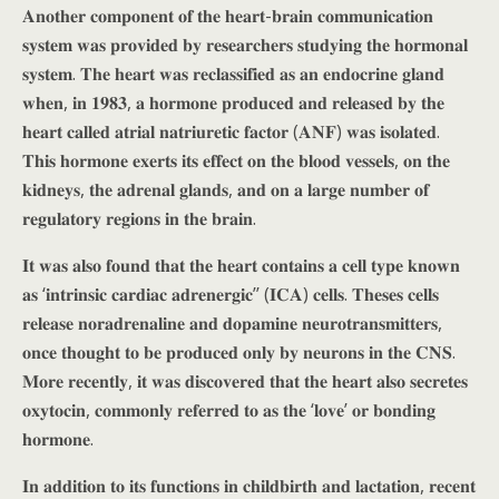
𝐀𝐧𝐨𝐭𝐡𝐞𝐫 𝐜𝐨𝐦𝐩𝐨𝐧𝐞𝐧𝐭 𝐨𝐟 𝐭𝐡𝐞 𝐡𝐞𝐚𝐫𝐭-𝐛𝐫𝐚𝐢𝐧 𝐜𝐨𝐦𝐦𝐮𝐧𝐢𝐜𝐚𝐭𝐢𝐨𝐧
𝐬𝐲𝐬𝐭𝐞𝐦 𝐰𝐚𝐬 𝐩𝐫𝐨𝐯𝐢𝐝𝐞𝐝 𝐛𝐲 𝐫𝐞𝐬𝐞𝐚𝐫𝐜𝐡𝐞𝐫𝐬 𝐬𝐭𝐮𝐝𝐲𝐢𝐧𝐠 𝐭𝐡𝐞 𝐡𝐨𝐫𝐦𝐨𝐧𝐚𝐥
𝐬𝐲𝐬𝐭𝐞𝐦. 𝐓𝐡𝐞 𝐡𝐞𝐚𝐫𝐭 𝐰𝐚𝐬 𝐫𝐞𝐜𝐥𝐚𝐬𝐬𝐢𝐟𝐢𝐞𝐝 𝐚𝐬 𝐚𝐧 𝐞𝐧𝐝𝐨𝐜𝐫𝐢𝐧𝐞 𝐠𝐥𝐚𝐧𝐝
𝐰𝐡𝐞𝐧, 𝐢𝐧 𝟏𝟗𝟖𝟑, 𝐚 𝐡𝐨𝐫𝐦𝐨𝐧𝐞 𝐩𝐫𝐨𝐝𝐮𝐜𝐞𝐝 𝐚𝐧𝐝 𝐫𝐞𝐥𝐞𝐚𝐬𝐞𝐝 𝐛𝐲 𝐭𝐡𝐞
𝐡𝐞𝐚𝐫𝐭 𝐜𝐚𝐥𝐥𝐞𝐝 𝐚𝐭𝐫𝐢𝐚𝐥 𝐧𝐚𝐭𝐫𝐢𝐮𝐫𝐞𝐭𝐢𝐜 𝐟𝐚𝐜𝐭𝐨𝐫 (𝐀𝐍𝐅) 𝐰𝐚𝐬 𝐢𝐬𝐨𝐥𝐚𝐭𝐞𝐝.
𝐓𝐡𝐢𝐬 𝐡𝐨𝐫𝐦𝐨𝐧𝐞 𝐞𝐱𝐞𝐫𝐭𝐬 𝐢𝐭𝐬 𝐞𝐟𝐟𝐞𝐜𝐭 𝐨𝐧 𝐭𝐡𝐞 𝐛𝐥𝐨𝐨𝐝 𝐯𝐞𝐬𝐬𝐞𝐥𝐬, 𝐨𝐧 𝐭𝐡𝐞
𝐤𝐢𝐝𝐧𝐞𝐲𝐬, 𝐭𝐡𝐞 𝐚𝐝𝐫𝐞𝐧𝐚𝐥 𝐠𝐥𝐚𝐧𝐝𝐬, 𝐚𝐧𝐝 𝐨𝐧 𝐚 𝐥𝐚𝐫𝐠𝐞 𝐧𝐮𝐦𝐛𝐞𝐫 𝐨𝐟
𝐫𝐞𝐠𝐮𝐥𝐚𝐭𝐨𝐫𝐲 𝐫𝐞𝐠𝐢𝐨𝐧𝐬 𝐢𝐧 𝐭𝐡𝐞 𝐛𝐫𝐚𝐢𝐧.
𝐈𝐭 𝐰𝐚𝐬 𝐚𝐥𝐬𝐨 𝐟𝐨𝐮𝐧𝐝 𝐭𝐡𝐚𝐭 𝐭𝐡𝐞 𝐡𝐞𝐚𝐫𝐭 𝐜𝐨𝐧𝐭𝐚𝐢𝐧𝐬 𝐚 𝐜𝐞𝐥𝐥 𝐭𝐲𝐩𝐞 𝐤𝐧𝐨𝐰𝐧
𝐚𝐬 ‘𝐢𝐧𝐭𝐫𝐢𝐧𝐬𝐢𝐜 𝐜𝐚𝐫𝐝𝐢𝐚𝐜 𝐚𝐝𝐫𝐞𝐧𝐞𝐫𝐠𝐢𝐜’’ (𝐈𝐂𝐀) 𝐜𝐞𝐥𝐥𝐬. 𝐓𝐡𝐞𝐬𝐞𝐬 𝐜𝐞𝐥𝐥𝐬
𝐫𝐞𝐥𝐞𝐚𝐬𝐞 𝐧𝐨𝐫𝐚𝐝𝐫𝐞𝐧𝐚𝐥𝐢𝐧𝐞 𝐚𝐧𝐝 𝐝𝐨𝐩𝐚𝐦𝐢𝐧𝐞 𝐧𝐞𝐮𝐫𝐨𝐭𝐫𝐚𝐧𝐬𝐦𝐢𝐭𝐭𝐞𝐫𝐬,
𝐨𝐧𝐜𝐞 𝐭𝐡𝐨𝐮𝐠𝐡𝐭 𝐭𝐨 𝐛𝐞 𝐩𝐫𝐨𝐝𝐮𝐜𝐞𝐝 𝐨𝐧𝐥𝐲 𝐛𝐲 𝐧𝐞𝐮𝐫𝐨𝐧𝐬 𝐢𝐧 𝐭𝐡𝐞 𝐂𝐍𝐒.
𝐌𝐨𝐫𝐞 𝐫𝐞𝐜𝐞𝐧𝐭𝐥𝐲, 𝐢𝐭 𝐰𝐚𝐬 𝐝𝐢𝐬𝐜𝐨𝐯𝐞𝐫𝐞𝐝 𝐭𝐡𝐚𝐭 𝐭𝐡𝐞 𝐡𝐞𝐚𝐫𝐭 𝐚𝐥𝐬𝐨 𝐬𝐞𝐜𝐫𝐞𝐭𝐞𝐬
𝐨𝐱𝐲𝐭𝐨𝐜𝐢𝐧, 𝐜𝐨𝐦𝐦𝐨𝐧𝐥𝐲 𝐫𝐞𝐟𝐞𝐫𝐫𝐞𝐝 𝐭𝐨 𝐚𝐬 𝐭𝐡𝐞 ‘𝐥𝐨𝐯𝐞’ 𝐨𝐫 𝐛𝐨𝐧𝐝𝐢𝐧𝐠
𝐡𝐨𝐫𝐦𝐨𝐧𝐞.
𝐈𝐧 𝐚𝐝𝐝𝐢𝐭𝐢𝐨𝐧 𝐭𝐨 𝐢𝐭𝐬 𝐟𝐮𝐧𝐜𝐭𝐢𝐨𝐧𝐬 𝐢𝐧 𝐜𝐡𝐢𝐥𝐝𝐛𝐢𝐫𝐭𝐡 𝐚𝐧𝐝 𝐥𝐚𝐜𝐭𝐚𝐭𝐢𝐨𝐧, 𝐫𝐞𝐜𝐞𝐧𝐭