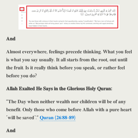
𝐀𝐧𝐝
𝐀𝐥𝐦𝐨𝐬𝐭 𝐞𝐯𝐞𝐫𝐲𝐰𝐡𝐞𝐫𝐞, 𝐟𝐞𝐞𝐥𝐢𝐧𝐠𝐬 𝐩𝐫𝐞𝐜𝐞𝐝𝐞 𝐭𝐡𝐢𝐧𝐤𝐢𝐧𝐠. 𝐖𝐡𝐚𝐭 𝐲𝐨𝐮 𝐟𝐞𝐞𝐥
𝐢𝐬 𝐰𝐡𝐚𝐭 𝐲𝐨𝐮 𝐬𝐚𝐲 𝐮𝐬𝐮𝐚𝐥𝐥𝐲. 𝐈𝐭 𝐚𝐥𝐥 𝐬𝐭𝐚𝐫𝐭𝐬 𝐟𝐫𝐨𝐦 𝐭𝐡𝐞 𝐫𝐨𝐨𝐭, 𝐨𝐮𝐭 𝐮𝐧𝐭𝐢𝐥
𝐭𝐡𝐞 𝐟𝐫𝐮𝐢𝐭. 𝐈𝐬 𝐢𝐭 𝐫𝐞𝐚𝐥𝐥𝐲 𝐭𝐡𝐢𝐧𝐤 𝐛𝐞𝐟𝐨𝐫𝐞 𝐲𝐨𝐮 𝐬𝐩𝐞𝐚𝐤, 𝐨𝐫 𝐫𝐚𝐭𝐡𝐞𝐫 𝐟𝐞𝐞𝐥
𝐛𝐞𝐟𝐨𝐫𝐞 𝐲𝐨𝐮 𝐝𝐨?
𝐀𝐥𝐥𝐚𝐡 𝐄𝐱𝐚𝐥𝐭𝐞𝐝 𝐇𝐞 𝐒𝐚𝐲𝐬 𝐢𝐧 𝐭𝐡𝐞 𝐆𝐥𝐨𝐫𝐢𝐨𝐮𝐬 𝐇𝐨𝐥𝐲 𝐐𝐮𝐫𝐚𝐧:
“𝐓𝐡𝐞 𝐃𝐚𝐲 𝐰𝐡𝐞𝐧 𝐧𝐞𝐢𝐭𝐡𝐞𝐫 𝐰𝐞𝐚𝐥𝐭𝐡 𝐧𝐨𝐫 𝐜𝐡𝐢𝐥𝐝𝐫𝐞𝐧 𝐰𝐢𝐥𝐥 𝐛𝐞 𝐨𝐟 𝐚𝐧𝐲
𝐛𝐞𝐧𝐞𝐟𝐢𝐭. 𝐎𝐧𝐥𝐲 𝐭𝐡𝐨𝐬𝐞 𝐰𝐡𝐨 𝐜𝐨𝐦𝐞 𝐛𝐞𝐟𝐨𝐫𝐞 𝐀𝐥𝐥𝐚𝐡 𝐰𝐢𝐭𝐡 𝐚 𝐩𝐮𝐫𝐞 𝐡𝐞𝐚𝐫𝐭
˹𝐰𝐢𝐥𝐥 𝐛𝐞 𝐬𝐚𝐯𝐞𝐝˺.”
𝐐𝐮𝐫𝐚𝐧 (𝟐𝟔:𝟖𝟖-𝟖𝟗)
𝐀𝐧𝐝