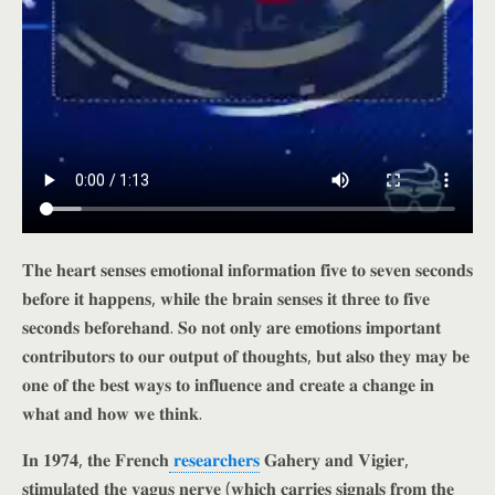
𝐓𝐡𝐞 𝐡𝐞𝐚𝐫𝐭 𝐬𝐞𝐧𝐬𝐞𝐬 𝐞𝐦𝐨𝐭𝐢𝐨𝐧𝐚𝐥 𝐢𝐧𝐟𝐨𝐫𝐦𝐚𝐭𝐢𝐨𝐧 𝐟𝐢𝐯𝐞 𝐭𝐨 𝐬𝐞𝐯𝐞𝐧 𝐬𝐞𝐜𝐨𝐧𝐝𝐬
𝐛𝐞𝐟𝐨𝐫𝐞 𝐢𝐭 𝐡𝐚𝐩𝐩𝐞𝐧𝐬, 𝐰𝐡𝐢𝐥𝐞 𝐭𝐡𝐞 𝐛𝐫𝐚𝐢𝐧 𝐬𝐞𝐧𝐬𝐞𝐬 𝐢𝐭 𝐭𝐡𝐫𝐞𝐞 𝐭𝐨 𝐟𝐢𝐯𝐞
𝐬𝐞𝐜𝐨𝐧𝐝𝐬 𝐛𝐞𝐟𝐨𝐫𝐞𝐡𝐚𝐧𝐝. 𝐒𝐨 𝐧𝐨𝐭 𝐨𝐧𝐥𝐲 𝐚𝐫𝐞 𝐞𝐦𝐨𝐭𝐢𝐨𝐧𝐬 𝐢𝐦𝐩𝐨𝐫𝐭𝐚𝐧𝐭
𝐜𝐨𝐧𝐭𝐫𝐢𝐛𝐮𝐭𝐨𝐫𝐬 𝐭𝐨 𝐨𝐮𝐫 𝐨𝐮𝐭𝐩𝐮𝐭 𝐨𝐟 𝐭𝐡𝐨𝐮𝐠𝐡𝐭𝐬, 𝐛𝐮𝐭 𝐚𝐥𝐬𝐨 𝐭𝐡𝐞𝐲 𝐦𝐚𝐲 𝐛𝐞
𝐨𝐧𝐞 𝐨𝐟 𝐭𝐡𝐞 𝐛𝐞𝐬𝐭 𝐰𝐚𝐲𝐬 𝐭𝐨 𝐢𝐧𝐟𝐥𝐮𝐞𝐧𝐜𝐞 𝐚𝐧𝐝 𝐜𝐫𝐞𝐚𝐭𝐞 𝐚 𝐜𝐡𝐚𝐧𝐠𝐞 𝐢𝐧
𝐰𝐡𝐚𝐭 𝐚𝐧𝐝 𝐡𝐨𝐰 𝐰𝐞 𝐭𝐡𝐢𝐧𝐤.
𝐈𝐧 𝟏𝟗𝟕𝟒, 𝐭𝐡𝐞 𝐅𝐫𝐞𝐧𝐜𝐡
𝐫𝐞𝐬𝐞𝐚𝐫𝐜𝐡𝐞𝐫𝐬
𝐆𝐚𝐡𝐞𝐫𝐲 𝐚𝐧𝐝 𝐕𝐢𝐠𝐢𝐞𝐫,
𝐬𝐭𝐢𝐦𝐮𝐥𝐚𝐭𝐞𝐝 𝐭𝐡𝐞 𝐯𝐚𝐠𝐮𝐬 𝐧𝐞𝐫𝐯𝐞 (𝐰𝐡𝐢𝐜𝐡 𝐜𝐚𝐫𝐫𝐢𝐞𝐬 𝐬𝐢𝐠𝐧𝐚𝐥𝐬 𝐟𝐫𝐨𝐦 𝐭𝐡𝐞