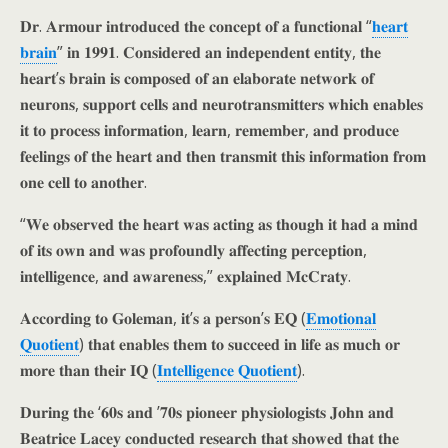
𝐃𝐫. 𝐀𝐫𝐦𝐨𝐮𝐫 𝐢𝐧𝐭𝐫𝐨𝐝𝐮𝐜𝐞𝐝 𝐭𝐡𝐞 𝐜𝐨𝐧𝐜𝐞𝐩𝐭 𝐨𝐟 𝐚 𝐟𝐮𝐧𝐜𝐭𝐢𝐨𝐧𝐚𝐥 “
𝐡𝐞𝐚𝐫𝐭
𝐛𝐫𝐚𝐢𝐧
” 𝐢𝐧 𝟏𝟗𝟗𝟏. 𝐂𝐨𝐧𝐬𝐢𝐝𝐞𝐫𝐞𝐝 𝐚𝐧 𝐢𝐧𝐝𝐞𝐩𝐞𝐧𝐝𝐞𝐧𝐭 𝐞𝐧𝐭𝐢𝐭𝐲, 𝐭𝐡𝐞
𝐡𝐞𝐚𝐫𝐭’𝐬 𝐛𝐫𝐚𝐢𝐧 𝐢𝐬 𝐜𝐨𝐦𝐩𝐨𝐬𝐞𝐝 𝐨𝐟 𝐚𝐧 𝐞𝐥𝐚𝐛𝐨𝐫𝐚𝐭𝐞 𝐧𝐞𝐭𝐰𝐨𝐫𝐤 𝐨𝐟
𝐧𝐞𝐮𝐫𝐨𝐧𝐬, 𝐬𝐮𝐩𝐩𝐨𝐫𝐭 𝐜𝐞𝐥𝐥𝐬 𝐚𝐧𝐝 𝐧𝐞𝐮𝐫𝐨𝐭𝐫𝐚𝐧𝐬𝐦𝐢𝐭𝐭𝐞𝐫𝐬 𝐰𝐡𝐢𝐜𝐡 𝐞𝐧𝐚𝐛𝐥𝐞𝐬
𝐢𝐭 𝐭𝐨 𝐩𝐫𝐨𝐜𝐞𝐬𝐬 𝐢𝐧𝐟𝐨𝐫𝐦𝐚𝐭𝐢𝐨𝐧, 𝐥𝐞𝐚𝐫𝐧, 𝐫𝐞𝐦𝐞𝐦𝐛𝐞𝐫, 𝐚𝐧𝐝 𝐩𝐫𝐨𝐝𝐮𝐜𝐞
𝐟𝐞𝐞𝐥𝐢𝐧𝐠𝐬 𝐨𝐟 𝐭𝐡𝐞 𝐡𝐞𝐚𝐫𝐭 𝐚𝐧𝐝 𝐭𝐡𝐞𝐧 𝐭𝐫𝐚𝐧𝐬𝐦𝐢𝐭 𝐭𝐡𝐢𝐬 𝐢𝐧𝐟𝐨𝐫𝐦𝐚𝐭𝐢𝐨𝐧 𝐟𝐫𝐨𝐦
𝐨𝐧𝐞 𝐜𝐞𝐥𝐥 𝐭𝐨 𝐚𝐧𝐨𝐭𝐡𝐞𝐫.
“𝐖𝐞 𝐨𝐛𝐬𝐞𝐫𝐯𝐞𝐝 𝐭𝐡𝐞 𝐡𝐞𝐚𝐫𝐭 𝐰𝐚𝐬 𝐚𝐜𝐭𝐢𝐧𝐠 𝐚𝐬 𝐭𝐡𝐨𝐮𝐠𝐡 𝐢𝐭 𝐡𝐚𝐝 𝐚 𝐦𝐢𝐧𝐝
𝐨𝐟 𝐢𝐭𝐬 𝐨𝐰𝐧 𝐚𝐧𝐝 𝐰𝐚𝐬 𝐩𝐫𝐨𝐟𝐨𝐮𝐧𝐝𝐥𝐲 𝐚𝐟𝐟𝐞𝐜𝐭𝐢𝐧𝐠 𝐩𝐞𝐫𝐜𝐞𝐩𝐭𝐢𝐨𝐧,
𝐢𝐧𝐭𝐞𝐥𝐥𝐢𝐠𝐞𝐧𝐜𝐞, 𝐚𝐧𝐝 𝐚𝐰𝐚𝐫𝐞𝐧𝐞𝐬𝐬,” 𝐞𝐱𝐩𝐥𝐚𝐢𝐧𝐞𝐝 𝐌𝐜𝐂𝐫𝐚𝐭𝐲.
𝐀𝐜𝐜𝐨𝐫𝐝𝐢𝐧𝐠 𝐭𝐨 𝐆𝐨𝐥𝐞𝐦𝐚𝐧, 𝐢𝐭’𝐬 𝐚 𝐩𝐞𝐫𝐬𝐨𝐧’𝐬 𝐄𝐐 (
𝐄𝐦𝐨𝐭𝐢𝐨𝐧𝐚𝐥
𝐐𝐮𝐨𝐭𝐢𝐞𝐧𝐭
) 𝐭𝐡𝐚𝐭 𝐞𝐧𝐚𝐛𝐥𝐞𝐬 𝐭𝐡𝐞𝐦 𝐭𝐨 𝐬𝐮𝐜𝐜𝐞𝐞𝐝 𝐢𝐧 𝐥𝐢𝐟𝐞 𝐚𝐬 𝐦𝐮𝐜𝐡 𝐨𝐫
𝐦𝐨𝐫𝐞 𝐭𝐡𝐚𝐧 𝐭𝐡𝐞𝐢𝐫 𝐈𝐐 (
𝐈𝐧𝐭𝐞𝐥𝐥𝐢𝐠𝐞𝐧𝐜𝐞 𝐐𝐮𝐨𝐭𝐢𝐞𝐧𝐭
).
𝐃𝐮𝐫𝐢𝐧𝐠 𝐭𝐡𝐞 ‘𝟔𝟎𝐬 𝐚𝐧𝐝 ’𝟕𝟎𝐬 𝐩𝐢𝐨𝐧𝐞𝐞𝐫 𝐩𝐡𝐲𝐬𝐢𝐨𝐥𝐨𝐠𝐢𝐬𝐭𝐬 𝐉𝐨𝐡𝐧 𝐚𝐧𝐝
𝐁𝐞𝐚𝐭𝐫𝐢𝐜𝐞 𝐋𝐚𝐜𝐞𝐲 𝐜𝐨𝐧𝐝𝐮𝐜𝐭𝐞𝐝 𝐫𝐞𝐬𝐞𝐚𝐫𝐜𝐡 𝐭𝐡𝐚𝐭 𝐬𝐡𝐨𝐰𝐞𝐝 𝐭𝐡𝐚𝐭 𝐭𝐡𝐞