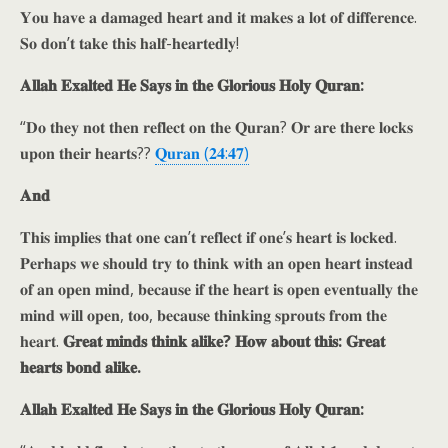
𝐘𝐨𝐮 𝐡𝐚𝐯𝐞 𝐚 𝐝𝐚𝐦𝐚𝐠𝐞𝐝 𝐡𝐞𝐚𝐫𝐭 𝐚𝐧𝐝 𝐢𝐭 𝐦𝐚𝐤𝐞𝐬 𝐚 𝐥𝐨𝐭 𝐨𝐟 𝐝𝐢𝐟𝐟𝐞𝐫𝐞𝐧𝐜𝐞.
𝐒𝐨 𝐝𝐨𝐧’𝐭 𝐭𝐚𝐤𝐞 𝐭𝐡𝐢𝐬 𝐡𝐚𝐥𝐟-𝐡𝐞𝐚𝐫𝐭𝐞𝐝𝐥𝐲!
𝐀𝐥𝐥𝐚𝐡 𝐄𝐱𝐚𝐥𝐭𝐞𝐝 𝐇𝐞 𝐒𝐚𝐲𝐬 𝐢𝐧 𝐭𝐡𝐞 𝐆𝐥𝐨𝐫𝐢𝐨𝐮𝐬 𝐇𝐨𝐥𝐲 𝐐𝐮𝐫𝐚𝐧:
“𝐃𝐨 𝐭𝐡𝐞𝐲 𝐧𝐨𝐭 𝐭𝐡𝐞𝐧 𝐫𝐞𝐟𝐥𝐞𝐜𝐭 𝐨𝐧 𝐭𝐡𝐞 𝐐𝐮𝐫𝐚𝐧? 𝐎𝐫 𝐚𝐫𝐞 𝐭𝐡𝐞𝐫𝐞 𝐥𝐨𝐜𝐤𝐬
𝐮𝐩𝐨𝐧 𝐭𝐡𝐞𝐢𝐫 𝐡𝐞𝐚𝐫𝐭𝐬??
𝐐𝐮𝐫𝐚𝐧 (𝟐𝟒:𝟒𝟕)
𝐀𝐧𝐝
𝐓𝐡𝐢𝐬 𝐢𝐦𝐩𝐥𝐢𝐞𝐬 𝐭𝐡𝐚𝐭 𝐨𝐧𝐞 𝐜𝐚𝐧’𝐭 𝐫𝐞𝐟𝐥𝐞𝐜𝐭 𝐢𝐟 𝐨𝐧𝐞’𝐬 𝐡𝐞𝐚𝐫𝐭 𝐢𝐬 𝐥𝐨𝐜𝐤𝐞𝐝.
𝐏𝐞𝐫𝐡𝐚𝐩𝐬 𝐰𝐞 𝐬𝐡𝐨𝐮𝐥𝐝 𝐭𝐫𝐲 𝐭𝐨 𝐭𝐡𝐢𝐧𝐤 𝐰𝐢𝐭𝐡 𝐚𝐧 𝐨𝐩𝐞𝐧 𝐡𝐞𝐚𝐫𝐭 𝐢𝐧𝐬𝐭𝐞𝐚𝐝
𝐨𝐟 𝐚𝐧 𝐨𝐩𝐞𝐧 𝐦𝐢𝐧𝐝, 𝐛𝐞𝐜𝐚𝐮𝐬𝐞 𝐢𝐟 𝐭𝐡𝐞 𝐡𝐞𝐚𝐫𝐭 𝐢𝐬 𝐨𝐩𝐞𝐧 𝐞𝐯𝐞𝐧𝐭𝐮𝐚𝐥𝐥𝐲 𝐭𝐡𝐞
𝐦𝐢𝐧𝐝 𝐰𝐢𝐥𝐥 𝐨𝐩𝐞𝐧, 𝐭𝐨𝐨, 𝐛𝐞𝐜𝐚𝐮𝐬𝐞 𝐭𝐡𝐢𝐧𝐤𝐢𝐧𝐠 𝐬𝐩𝐫𝐨𝐮𝐭𝐬 𝐟𝐫𝐨𝐦 𝐭𝐡𝐞
𝐡𝐞𝐚𝐫𝐭.
𝐆𝐫𝐞𝐚𝐭 𝐦𝐢𝐧𝐝𝐬 𝐭𝐡𝐢𝐧𝐤 𝐚𝐥𝐢𝐤𝐞? 𝐇𝐨𝐰 𝐚𝐛𝐨𝐮𝐭 𝐭𝐡𝐢𝐬: 𝐆𝐫𝐞𝐚𝐭
𝐡𝐞𝐚𝐫𝐭𝐬 𝐛𝐨𝐧𝐝 𝐚𝐥𝐢𝐤𝐞.
𝐀𝐥𝐥𝐚𝐡 𝐄𝐱𝐚𝐥𝐭𝐞𝐝 𝐇𝐞 𝐒𝐚𝐲𝐬 𝐢𝐧 𝐭𝐡𝐞 𝐆𝐥𝐨𝐫𝐢𝐨𝐮𝐬 𝐇𝐨𝐥𝐲 𝐐𝐮𝐫𝐚𝐧: