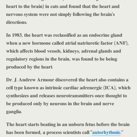
𝐡𝐞𝐚𝐫𝐭 𝐭𝐨 𝐭𝐡𝐞 𝐛𝐫𝐚𝐢𝐧) 𝐢𝐧 𝐜𝐚𝐭𝐬 𝐚𝐧𝐝 𝐟𝐨𝐮𝐧𝐝 𝐭𝐡𝐚𝐭 𝐭𝐡𝐞 𝐡𝐞𝐚𝐫𝐭 𝐚𝐧𝐝
𝐧𝐞𝐫𝐯𝐨𝐮𝐬 𝐬𝐲𝐬𝐭𝐞𝐦 𝐰𝐞𝐫𝐞 𝐧𝐨𝐭 𝐬𝐢𝐦𝐩𝐥𝐲 𝐟𝐨𝐥𝐥𝐨𝐰𝐢𝐧𝐠 𝐭𝐡𝐞 𝐛𝐫𝐚𝐢𝐧’𝐬
𝐝𝐢𝐫𝐞𝐜𝐭𝐢𝐨𝐧𝐬.
𝐈𝐧 𝟏𝟗𝟖𝟑, 𝐭𝐡𝐞 𝐡𝐞𝐚𝐫𝐭 𝐰𝐚𝐬 𝐫𝐞𝐜𝐥𝐚𝐬𝐬𝐢𝐟𝐢𝐞𝐝 𝐚𝐬 𝐚𝐧 𝐞𝐧𝐝𝐨𝐜𝐫𝐢𝐧𝐞 𝐠𝐥𝐚𝐧𝐝
𝐰𝐡𝐞𝐧 𝐚 𝐧𝐞𝐰 𝐡𝐨𝐫𝐦𝐨𝐧𝐞 𝐜𝐚𝐥𝐥𝐞𝐝 𝐚𝐭𝐫𝐢𝐚𝐥 𝐧𝐚𝐭𝐫𝐢𝐮𝐫𝐞𝐭𝐢𝐜 𝐟𝐚𝐜𝐭𝐨𝐫 (𝐀𝐍𝐅),
𝐰𝐡𝐢𝐜𝐡 𝐚𝐟𝐟𝐞𝐜𝐭𝐬 𝐛𝐥𝐨𝐨𝐝 𝐯𝐞𝐬𝐬𝐞𝐥𝐬, 𝐤𝐢𝐝𝐧𝐞𝐲𝐬, 𝐚𝐝𝐫𝐞𝐧𝐚𝐥 𝐠𝐥𝐚𝐧𝐝𝐬 𝐚𝐧𝐝
𝐫𝐞𝐠𝐮𝐥𝐚𝐭𝐨𝐫𝐲 𝐫𝐞𝐠𝐢𝐨𝐧𝐬 𝐢𝐧 𝐭𝐡𝐞 𝐛𝐫𝐚𝐢𝐧, 𝐰𝐚𝐬 𝐟𝐨𝐮𝐧𝐝 𝐭𝐨 𝐛𝐞 𝐛𝐞𝐢𝐧𝐠
𝐩𝐫𝐨𝐝𝐮𝐜𝐞𝐝 𝐛𝐲 𝐭𝐡𝐞 𝐡𝐞𝐚𝐫𝐭.
𝐃𝐫. 𝐉. 𝐀𝐧𝐝𝐫𝐞𝐰 𝐀𝐫𝐦𝐨𝐮𝐫 𝐝𝐢𝐬𝐜𝐨𝐯𝐞𝐫𝐞𝐝 𝐭𝐡𝐞 𝐡𝐞𝐚𝐫𝐭 𝐚𝐥𝐬𝐨 𝐜𝐨𝐧𝐭𝐚𝐢𝐧𝐬 𝐚
𝐜𝐞𝐥𝐥 𝐭𝐲𝐩𝐞 𝐤𝐧𝐨𝐰𝐧 𝐚𝐬 𝐢𝐧𝐭𝐫𝐢𝐧𝐬𝐢𝐜 𝐜𝐚𝐫𝐝𝐢𝐚𝐜 𝐚𝐝𝐫𝐞𝐧𝐞𝐫𝐠𝐢𝐜 (𝐈𝐂𝐀), 𝐰𝐡𝐢𝐜𝐡
𝐬𝐲𝐧𝐭𝐡𝐞𝐬𝐢𝐳𝐞𝐬 𝐚𝐧𝐝 𝐫𝐞𝐥𝐞𝐚𝐬𝐞𝐬 𝐧𝐞𝐮𝐫𝐨𝐭𝐫𝐚𝐧𝐬𝐦𝐢𝐭𝐭𝐞𝐫𝐬 𝐨𝐧𝐜𝐞 𝐭𝐡𝐨𝐮𝐠𝐡𝐭 𝐭𝐨
𝐛𝐞 𝐩𝐫𝐨𝐝𝐮𝐜𝐞𝐝 𝐨𝐧𝐥𝐲 𝐛𝐲 𝐧𝐞𝐮𝐫𝐨𝐧𝐬 𝐢𝐧 𝐭𝐡𝐞 𝐛𝐫𝐚𝐢𝐧 𝐚𝐧𝐝 𝐧𝐞𝐫𝐯𝐞
𝐠𝐚𝐧𝐠𝐥𝐢𝐚.
𝐓𝐡𝐞 𝐡𝐞𝐚𝐫𝐭 𝐬𝐭𝐚𝐫𝐭𝐬 𝐛𝐞𝐚𝐭𝐢𝐧𝐠 𝐢𝐧 𝐚𝐧 𝐮𝐧𝐛𝐨𝐫𝐧 𝐟𝐞𝐭𝐮𝐬 𝐛𝐞𝐟𝐨𝐫𝐞 𝐭𝐡𝐞 𝐛𝐫𝐚𝐢𝐧
𝐡𝐚𝐬 𝐛𝐞𝐞𝐧 𝐟𝐨𝐫𝐦𝐞𝐝, 𝐚 𝐩𝐫𝐨𝐜𝐞𝐬𝐬 𝐬𝐜𝐢𝐞𝐧𝐭𝐢𝐬𝐭𝐬 𝐜𝐚𝐥𝐥 “
𝐚𝐮𝐭𝐨𝐫𝐡𝐲𝐭𝐡𝐦𝐢𝐜
.”