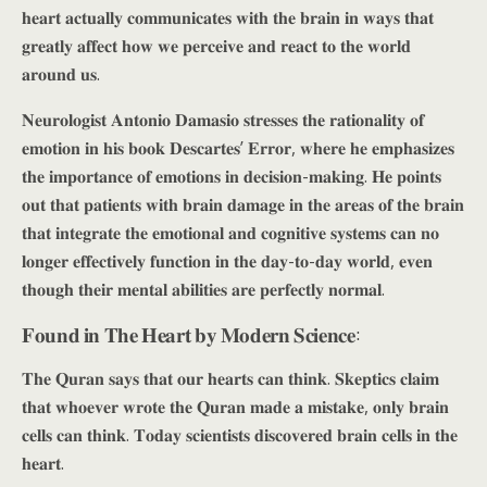
𝐡𝐞𝐚𝐫𝐭 𝐚𝐜𝐭𝐮𝐚𝐥𝐥𝐲 𝐜𝐨𝐦𝐦𝐮𝐧𝐢𝐜𝐚𝐭𝐞𝐬 𝐰𝐢𝐭𝐡 𝐭𝐡𝐞 𝐛𝐫𝐚𝐢𝐧 𝐢𝐧 𝐰𝐚𝐲𝐬 𝐭𝐡𝐚𝐭
𝐠𝐫𝐞𝐚𝐭𝐥𝐲 𝐚𝐟𝐟𝐞𝐜𝐭 𝐡𝐨𝐰 𝐰𝐞 𝐩𝐞𝐫𝐜𝐞𝐢𝐯𝐞 𝐚𝐧𝐝 𝐫𝐞𝐚𝐜𝐭 𝐭𝐨 𝐭𝐡𝐞 𝐰𝐨𝐫𝐥𝐝
𝐚𝐫𝐨𝐮𝐧𝐝 𝐮𝐬.
𝐍𝐞𝐮𝐫𝐨𝐥𝐨𝐠𝐢𝐬𝐭 𝐀𝐧𝐭𝐨𝐧𝐢𝐨 𝐃𝐚𝐦𝐚𝐬𝐢𝐨 𝐬𝐭𝐫𝐞𝐬𝐬𝐞𝐬 𝐭𝐡𝐞 𝐫𝐚𝐭𝐢𝐨𝐧𝐚𝐥𝐢𝐭𝐲 𝐨𝐟
𝐞𝐦𝐨𝐭𝐢𝐨𝐧 𝐢𝐧 𝐡𝐢𝐬 𝐛𝐨𝐨𝐤 𝐃𝐞𝐬𝐜𝐚𝐫𝐭𝐞𝐬’ 𝐄𝐫𝐫𝐨𝐫, 𝐰𝐡𝐞𝐫𝐞 𝐡𝐞 𝐞𝐦𝐩𝐡𝐚𝐬𝐢𝐳𝐞𝐬
𝐭𝐡𝐞 𝐢𝐦𝐩𝐨𝐫𝐭𝐚𝐧𝐜𝐞 𝐨𝐟 𝐞𝐦𝐨𝐭𝐢𝐨𝐧𝐬 𝐢𝐧 𝐝𝐞𝐜𝐢𝐬𝐢𝐨𝐧-𝐦𝐚𝐤𝐢𝐧𝐠. 𝐇𝐞 𝐩𝐨𝐢𝐧𝐭𝐬
𝐨𝐮𝐭 𝐭𝐡𝐚𝐭 𝐩𝐚𝐭𝐢𝐞𝐧𝐭𝐬 𝐰𝐢𝐭𝐡 𝐛𝐫𝐚𝐢𝐧 𝐝𝐚𝐦𝐚𝐠𝐞 𝐢𝐧 𝐭𝐡𝐞 𝐚𝐫𝐞𝐚𝐬 𝐨𝐟 𝐭𝐡𝐞 𝐛𝐫𝐚𝐢𝐧
𝐭𝐡𝐚𝐭 𝐢𝐧𝐭𝐞𝐠𝐫𝐚𝐭𝐞 𝐭𝐡𝐞 𝐞𝐦𝐨𝐭𝐢𝐨𝐧𝐚𝐥 𝐚𝐧𝐝 𝐜𝐨𝐠𝐧𝐢𝐭𝐢𝐯𝐞 𝐬𝐲𝐬𝐭𝐞𝐦𝐬 𝐜𝐚𝐧 𝐧𝐨
𝐥𝐨𝐧𝐠𝐞𝐫 𝐞𝐟𝐟𝐞𝐜𝐭𝐢𝐯𝐞𝐥𝐲 𝐟𝐮𝐧𝐜𝐭𝐢𝐨𝐧 𝐢𝐧 𝐭𝐡𝐞 𝐝𝐚𝐲-𝐭𝐨-𝐝𝐚𝐲 𝐰𝐨𝐫𝐥𝐝, 𝐞𝐯𝐞𝐧
𝐭𝐡𝐨𝐮𝐠𝐡 𝐭𝐡𝐞𝐢𝐫 𝐦𝐞𝐧𝐭𝐚𝐥 𝐚𝐛𝐢𝐥𝐢𝐭𝐢𝐞𝐬 𝐚𝐫𝐞 𝐩𝐞𝐫𝐟𝐞𝐜𝐭𝐥𝐲 𝐧𝐨𝐫𝐦𝐚𝐥.
𝐅𝐨𝐮𝐧𝐝 𝐢𝐧 𝐓𝐡𝐞 𝐇𝐞𝐚𝐫𝐭 𝐛𝐲 𝐌𝐨𝐝𝐞𝐫𝐧 𝐒𝐜𝐢𝐞𝐧𝐜𝐞:
𝐓𝐡𝐞 𝐐𝐮𝐫𝐚𝐧 𝐬𝐚𝐲𝐬 𝐭𝐡𝐚𝐭 𝐨𝐮𝐫 𝐡𝐞𝐚𝐫𝐭𝐬 𝐜𝐚𝐧 𝐭𝐡𝐢𝐧𝐤. 𝐒𝐤𝐞𝐩𝐭𝐢𝐜𝐬 𝐜𝐥𝐚𝐢𝐦
𝐭𝐡𝐚𝐭 𝐰𝐡𝐨𝐞𝐯𝐞𝐫 𝐰𝐫𝐨𝐭𝐞 𝐭𝐡𝐞 𝐐𝐮𝐫𝐚𝐧 𝐦𝐚𝐝𝐞 𝐚 𝐦𝐢𝐬𝐭𝐚𝐤𝐞, 𝐨𝐧𝐥𝐲 𝐛𝐫𝐚𝐢𝐧
𝐜𝐞𝐥𝐥𝐬 𝐜𝐚𝐧 𝐭𝐡𝐢𝐧𝐤. 𝐓𝐨𝐝𝐚𝐲 𝐬𝐜𝐢𝐞𝐧𝐭𝐢𝐬𝐭𝐬 𝐝𝐢𝐬𝐜𝐨𝐯𝐞𝐫𝐞𝐝 𝐛𝐫𝐚𝐢𝐧 𝐜𝐞𝐥𝐥𝐬 𝐢𝐧 𝐭𝐡𝐞
𝐡𝐞𝐚𝐫𝐭.