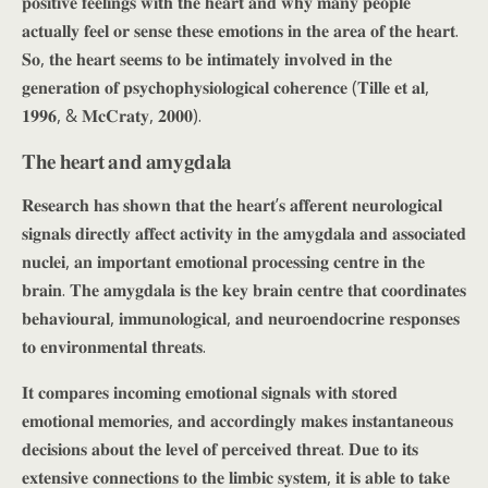
𝐩𝐨𝐬𝐢𝐭𝐢𝐯𝐞 𝐟𝐞𝐞𝐥𝐢𝐧𝐠𝐬 𝐰𝐢𝐭𝐡 𝐭𝐡𝐞 𝐡𝐞𝐚𝐫𝐭 𝐚𝐧𝐝 𝐰𝐡𝐲 𝐦𝐚𝐧𝐲 𝐩𝐞𝐨𝐩𝐥𝐞
𝐚𝐜𝐭𝐮𝐚𝐥𝐥𝐲 𝐟𝐞𝐞𝐥 𝐨𝐫 𝐬𝐞𝐧𝐬𝐞 𝐭𝐡𝐞𝐬𝐞 𝐞𝐦𝐨𝐭𝐢𝐨𝐧𝐬 𝐢𝐧 𝐭𝐡𝐞 𝐚𝐫𝐞𝐚 𝐨𝐟 𝐭𝐡𝐞 𝐡𝐞𝐚𝐫𝐭.
𝐒𝐨, 𝐭𝐡𝐞 𝐡𝐞𝐚𝐫𝐭 𝐬𝐞𝐞𝐦𝐬 𝐭𝐨 𝐛𝐞 𝐢𝐧𝐭𝐢𝐦𝐚𝐭𝐞𝐥𝐲 𝐢𝐧𝐯𝐨𝐥𝐯𝐞𝐝 𝐢𝐧 𝐭𝐡𝐞
𝐠𝐞𝐧𝐞𝐫𝐚𝐭𝐢𝐨𝐧 𝐨𝐟 𝐩𝐬𝐲𝐜𝐡𝐨𝐩𝐡𝐲𝐬𝐢𝐨𝐥𝐨𝐠𝐢𝐜𝐚𝐥 𝐜𝐨𝐡𝐞𝐫𝐞𝐧𝐜𝐞 (𝐓𝐢𝐥𝐥𝐞 𝐞𝐭 𝐚𝐥,
𝟏𝟗𝟗𝟔, & 𝐌𝐜𝐂𝐫𝐚𝐭𝐲, 𝟐𝟎𝟎𝟎).
𝐓𝐡𝐞 𝐡𝐞𝐚𝐫𝐭 𝐚𝐧𝐝 𝐚𝐦𝐲𝐠𝐝𝐚𝐥𝐚
𝐑𝐞𝐬𝐞𝐚𝐫𝐜𝐡 𝐡𝐚𝐬 𝐬𝐡𝐨𝐰𝐧 𝐭𝐡𝐚𝐭 𝐭𝐡𝐞 𝐡𝐞𝐚𝐫𝐭’𝐬 𝐚𝐟𝐟𝐞𝐫𝐞𝐧𝐭 𝐧𝐞𝐮𝐫𝐨𝐥𝐨𝐠𝐢𝐜𝐚𝐥
𝐬𝐢𝐠𝐧𝐚𝐥𝐬 𝐝𝐢𝐫𝐞𝐜𝐭𝐥𝐲 𝐚𝐟𝐟𝐞𝐜𝐭 𝐚𝐜𝐭𝐢𝐯𝐢𝐭𝐲 𝐢𝐧 𝐭𝐡𝐞 𝐚𝐦𝐲𝐠𝐝𝐚𝐥𝐚 𝐚𝐧𝐝 𝐚𝐬𝐬𝐨𝐜𝐢𝐚𝐭𝐞𝐝
𝐧𝐮𝐜𝐥𝐞𝐢, 𝐚𝐧 𝐢𝐦𝐩𝐨𝐫𝐭𝐚𝐧𝐭 𝐞𝐦𝐨𝐭𝐢𝐨𝐧𝐚𝐥 𝐩𝐫𝐨𝐜𝐞𝐬𝐬𝐢𝐧𝐠 𝐜𝐞𝐧𝐭𝐫𝐞 𝐢𝐧 𝐭𝐡𝐞
𝐛𝐫𝐚𝐢𝐧. 𝐓𝐡𝐞 𝐚𝐦𝐲𝐠𝐝𝐚𝐥𝐚 𝐢𝐬 𝐭𝐡𝐞 𝐤𝐞𝐲 𝐛𝐫𝐚𝐢𝐧 𝐜𝐞𝐧𝐭𝐫𝐞 𝐭𝐡𝐚𝐭 𝐜𝐨𝐨𝐫𝐝𝐢𝐧𝐚𝐭𝐞𝐬
𝐛𝐞𝐡𝐚𝐯𝐢𝐨𝐮𝐫𝐚𝐥, 𝐢𝐦𝐦𝐮𝐧𝐨𝐥𝐨𝐠𝐢𝐜𝐚𝐥, 𝐚𝐧𝐝 𝐧𝐞𝐮𝐫𝐨𝐞𝐧𝐝𝐨𝐜𝐫𝐢𝐧𝐞 𝐫𝐞𝐬𝐩𝐨𝐧𝐬𝐞𝐬
𝐭𝐨 𝐞𝐧𝐯𝐢𝐫𝐨𝐧𝐦𝐞𝐧𝐭𝐚𝐥 𝐭𝐡𝐫𝐞𝐚𝐭𝐬.
𝐈𝐭 𝐜𝐨𝐦𝐩𝐚𝐫𝐞𝐬 𝐢𝐧𝐜𝐨𝐦𝐢𝐧𝐠 𝐞𝐦𝐨𝐭𝐢𝐨𝐧𝐚𝐥 𝐬𝐢𝐠𝐧𝐚𝐥𝐬 𝐰𝐢𝐭𝐡 𝐬𝐭𝐨𝐫𝐞𝐝
𝐞𝐦𝐨𝐭𝐢𝐨𝐧𝐚𝐥 𝐦𝐞𝐦𝐨𝐫𝐢𝐞𝐬, 𝐚𝐧𝐝 𝐚𝐜𝐜𝐨𝐫𝐝𝐢𝐧𝐠𝐥𝐲 𝐦𝐚𝐤𝐞𝐬 𝐢𝐧𝐬𝐭𝐚𝐧𝐭𝐚𝐧𝐞𝐨𝐮𝐬
𝐝𝐞𝐜𝐢𝐬𝐢𝐨𝐧𝐬 𝐚𝐛𝐨𝐮𝐭 𝐭𝐡𝐞 𝐥𝐞𝐯𝐞𝐥 𝐨𝐟 𝐩𝐞𝐫𝐜𝐞𝐢𝐯𝐞𝐝 𝐭𝐡𝐫𝐞𝐚𝐭. 𝐃𝐮𝐞 𝐭𝐨 𝐢𝐭𝐬
𝐞𝐱𝐭𝐞𝐧𝐬𝐢𝐯𝐞 𝐜𝐨𝐧𝐧𝐞𝐜𝐭𝐢𝐨𝐧𝐬 𝐭𝐨 𝐭𝐡𝐞 𝐥𝐢𝐦𝐛𝐢𝐜 𝐬𝐲𝐬𝐭𝐞𝐦, 𝐢𝐭 𝐢𝐬 𝐚𝐛𝐥𝐞 𝐭𝐨 𝐭𝐚𝐤𝐞