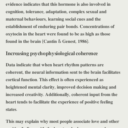
𝐞𝐯𝐢𝐝𝐞𝐧𝐜𝐞 𝐢𝐧𝐝𝐢𝐜𝐚𝐭𝐞𝐬 𝐭𝐡𝐚𝐭 𝐭𝐡𝐢𝐬 𝐡𝐨𝐫𝐦𝐨𝐧𝐞 𝐢𝐬 𝐚𝐥𝐬𝐨 𝐢𝐧𝐯𝐨𝐥𝐯𝐞𝐝 𝐢𝐧
𝐜𝐨𝐠𝐧𝐢𝐭𝐢𝐨𝐧, 𝐭𝐨𝐥𝐞𝐫𝐚𝐧𝐜𝐞, 𝐚𝐝𝐚𝐩𝐭𝐚𝐭𝐢𝐨𝐧, 𝐜𝐨𝐦𝐩𝐥𝐞𝐱 𝐬𝐞𝐱𝐮𝐚𝐥 𝐚𝐧𝐝
𝐦𝐚𝐭𝐞𝐫𝐧𝐚𝐥 𝐛𝐞𝐡𝐚𝐯𝐢𝐨𝐮𝐫𝐬, 𝐥𝐞𝐚𝐫𝐧𝐢𝐧𝐠 𝐬𝐨𝐜𝐢𝐚𝐥 𝐜𝐮𝐞𝐬 𝐚𝐧𝐝 𝐭𝐡𝐞
𝐞𝐬𝐭𝐚𝐛𝐥𝐢𝐬𝐡𝐦𝐞𝐧𝐭 𝐨𝐟 𝐞𝐧𝐝𝐮𝐫𝐢𝐧𝐠 𝐩𝐚𝐢𝐫 𝐛𝐨𝐧𝐝𝐬. 𝐂𝐨𝐧𝐜𝐞𝐧𝐭𝐫𝐚𝐭𝐢𝐨𝐧𝐬 𝐨𝐟
𝐨𝐱𝐲𝐭𝐨𝐜𝐢𝐧 𝐢𝐧 𝐭𝐡𝐞 𝐡𝐞𝐚𝐫𝐭 𝐰𝐞𝐫𝐞 𝐟𝐨𝐮𝐧𝐝 𝐭𝐨 𝐛𝐞 𝐚𝐬 𝐡𝐢𝐠𝐡 𝐚𝐬 𝐭𝐡𝐨𝐬𝐞
𝐟𝐨𝐮𝐧𝐝 𝐢𝐧 𝐭𝐡𝐞 𝐛𝐫𝐚𝐢𝐧 (𝐂𝐚𝐧𝐭𝐢𝐧 & 𝐆𝐞𝐧𝐞𝐬𝐭, 𝟏𝟗𝟖𝟔).
𝐈𝐧𝐜𝐫𝐞𝐚𝐬𝐢𝐧𝐠 𝐩𝐬𝐲𝐜𝐡𝐨𝐩𝐡𝐲𝐬𝐢𝐨𝐥𝐨𝐠𝐢𝐜𝐚𝐥 𝐜𝐨𝐡𝐞𝐫𝐞𝐧𝐜𝐞
𝐃𝐚𝐭𝐚 𝐢𝐧𝐝𝐢𝐜𝐚𝐭𝐞 𝐭𝐡𝐚𝐭 𝐰𝐡𝐞𝐧 𝐡𝐞𝐚𝐫𝐭 𝐫𝐡𝐲𝐭𝐡𝐦 𝐩𝐚𝐭𝐭𝐞𝐫𝐧𝐬 𝐚𝐫𝐞
𝐜𝐨𝐡𝐞𝐫𝐞𝐧𝐭, 𝐭𝐡𝐞 𝐧𝐞𝐮𝐫𝐚𝐥 𝐢𝐧𝐟𝐨𝐫𝐦𝐚𝐭𝐢𝐨𝐧 𝐬𝐞𝐧𝐭 𝐭𝐨 𝐭𝐡𝐞 𝐛𝐫𝐚𝐢𝐧 𝐟𝐚𝐜𝐢𝐥𝐢𝐭𝐚𝐭𝐞𝐬
𝐜𝐨𝐫𝐭𝐢𝐜𝐚𝐥 𝐟𝐮𝐧𝐜𝐭𝐢𝐨𝐧. 𝐓𝐡𝐢𝐬 𝐞𝐟𝐟𝐞𝐜𝐭 𝐢𝐬 𝐨𝐟𝐭𝐞𝐧 𝐞𝐱𝐩𝐞𝐫𝐢𝐞𝐧𝐜𝐞𝐝 𝐚𝐬
𝐡𝐞𝐢𝐠𝐡𝐭𝐞𝐧𝐞𝐝 𝐦𝐞𝐧𝐭𝐚𝐥 𝐜𝐥𝐚𝐫𝐢𝐭𝐲, 𝐢𝐦𝐩𝐫𝐨𝐯𝐞𝐝 𝐝𝐞𝐜𝐢𝐬𝐢𝐨𝐧 𝐦𝐚𝐤𝐢𝐧𝐠 𝐚𝐧𝐝
𝐢𝐧𝐜𝐫𝐞𝐚𝐬𝐞𝐝 𝐜𝐫𝐞𝐚𝐭𝐢𝐯𝐢𝐭𝐲. 𝐀𝐝𝐝𝐢𝐭𝐢𝐨𝐧𝐚𝐥𝐥𝐲, 𝐜𝐨𝐡𝐞𝐫𝐞𝐧𝐭 𝐢𝐧𝐩𝐮𝐭 𝐟𝐫𝐨𝐦 𝐭𝐡𝐞
𝐡𝐞𝐚𝐫𝐭 𝐭𝐞𝐧𝐝𝐬 𝐭𝐨 𝐟𝐚𝐜𝐢𝐥𝐢𝐭𝐚𝐭𝐞 𝐭𝐡𝐞 𝐞𝐱𝐩𝐞𝐫𝐢𝐞𝐧𝐜𝐞 𝐨𝐟 𝐩𝐨𝐬𝐢𝐭𝐢𝐯𝐞 𝐟𝐞𝐞𝐥𝐢𝐧𝐠
𝐬𝐭𝐚𝐭𝐞𝐬.
𝐓𝐡𝐢𝐬 𝐦𝐚𝐲 𝐞𝐱𝐩𝐥𝐚𝐢𝐧 𝐰𝐡𝐲 𝐦𝐨𝐬𝐭 𝐩𝐞𝐨𝐩𝐥𝐞 𝐚𝐬𝐬𝐨𝐜𝐢𝐚𝐭𝐞 𝐥𝐨𝐯𝐞 𝐚𝐧𝐝 𝐨𝐭𝐡𝐞𝐫