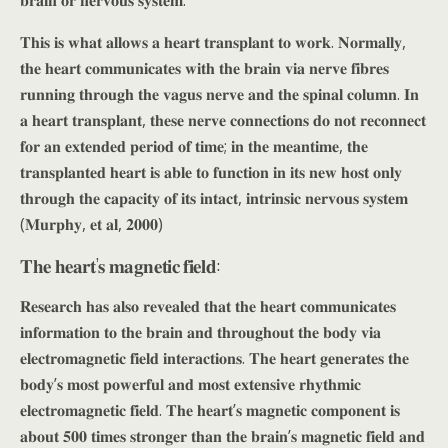
𝐓𝐡𝐢𝐬 𝐢𝐬 𝐰𝐡𝐚𝐭 𝐚𝐥𝐥𝐨𝐰𝐬 𝐚 𝐡𝐞𝐚𝐫𝐭 𝐭𝐫𝐚𝐧𝐬𝐩𝐥𝐚𝐧𝐭 𝐭𝐨 𝐰𝐨𝐫𝐤. 𝐍𝐨𝐫𝐦𝐚𝐥𝐥𝐲,
𝐭𝐡𝐞 𝐡𝐞𝐚𝐫𝐭 𝐜𝐨𝐦𝐦𝐮𝐧𝐢𝐜𝐚𝐭𝐞𝐬 𝐰𝐢𝐭𝐡 𝐭𝐡𝐞 𝐛𝐫𝐚𝐢𝐧 𝐯𝐢𝐚 𝐧𝐞𝐫𝐯𝐞 𝐟𝐢𝐛𝐫𝐞𝐬
𝐫𝐮𝐧𝐧𝐢𝐧𝐠 𝐭𝐡𝐫𝐨𝐮𝐠𝐡 𝐭𝐡𝐞 𝐯𝐚𝐠𝐮𝐬 𝐧𝐞𝐫𝐯𝐞 𝐚𝐧𝐝 𝐭𝐡𝐞 𝐬𝐩𝐢𝐧𝐚𝐥 𝐜𝐨𝐥𝐮𝐦𝐧. 𝐈𝐧
𝐚 𝐡𝐞𝐚𝐫𝐭 𝐭𝐫𝐚𝐧𝐬𝐩𝐥𝐚𝐧𝐭, 𝐭𝐡𝐞𝐬𝐞 𝐧𝐞𝐫𝐯𝐞 𝐜𝐨𝐧𝐧𝐞𝐜𝐭𝐢𝐨𝐧𝐬 𝐝𝐨 𝐧𝐨𝐭 𝐫𝐞𝐜𝐨𝐧𝐧𝐞𝐜𝐭
𝐟𝐨𝐫 𝐚𝐧 𝐞𝐱𝐭𝐞𝐧𝐝𝐞𝐝 𝐩𝐞𝐫𝐢𝐨𝐝 𝐨𝐟 𝐭𝐢𝐦𝐞; 𝐢𝐧 𝐭𝐡𝐞 𝐦𝐞𝐚𝐧𝐭𝐢𝐦𝐞, 𝐭𝐡𝐞
𝐭𝐫𝐚𝐧𝐬𝐩𝐥𝐚𝐧𝐭𝐞𝐝 𝐡𝐞𝐚𝐫𝐭 𝐢𝐬 𝐚𝐛𝐥𝐞 𝐭𝐨 𝐟𝐮𝐧𝐜𝐭𝐢𝐨𝐧 𝐢𝐧 𝐢𝐭𝐬 𝐧𝐞𝐰 𝐡𝐨𝐬𝐭 𝐨𝐧𝐥𝐲
𝐭𝐡𝐫𝐨𝐮𝐠𝐡 𝐭𝐡𝐞 𝐜𝐚𝐩𝐚𝐜𝐢𝐭𝐲 𝐨𝐟 𝐢𝐭𝐬 𝐢𝐧𝐭𝐚𝐜𝐭, 𝐢𝐧𝐭𝐫𝐢𝐧𝐬𝐢𝐜 𝐧𝐞𝐫𝐯𝐨𝐮𝐬 𝐬𝐲𝐬𝐭𝐞𝐦
(𝐌𝐮𝐫𝐩𝐡𝐲, 𝐞𝐭 𝐚𝐥, 𝟐𝟎𝟎𝟎)
𝐓𝐡𝐞 𝐡𝐞𝐚𝐫𝐭’𝐬 𝐦𝐚𝐠𝐧𝐞𝐭𝐢𝐜 𝐟𝐢𝐞𝐥𝐝:
𝐑𝐞𝐬𝐞𝐚𝐫𝐜𝐡 𝐡𝐚𝐬 𝐚𝐥𝐬𝐨 𝐫𝐞𝐯𝐞𝐚𝐥𝐞𝐝 𝐭𝐡𝐚𝐭 𝐭𝐡𝐞 𝐡𝐞𝐚𝐫𝐭 𝐜𝐨𝐦𝐦𝐮𝐧𝐢𝐜𝐚𝐭𝐞𝐬
𝐢𝐧𝐟𝐨𝐫𝐦𝐚𝐭𝐢𝐨𝐧 𝐭𝐨 𝐭𝐡𝐞 𝐛𝐫𝐚𝐢𝐧 𝐚𝐧𝐝 𝐭𝐡𝐫𝐨𝐮𝐠𝐡𝐨𝐮𝐭 𝐭𝐡𝐞 𝐛𝐨𝐝𝐲 𝐯𝐢𝐚
𝐞𝐥𝐞𝐜𝐭𝐫𝐨𝐦𝐚𝐠𝐧𝐞𝐭𝐢𝐜 𝐟𝐢𝐞𝐥𝐝 𝐢𝐧𝐭𝐞𝐫𝐚𝐜𝐭𝐢𝐨𝐧𝐬. 𝐓𝐡𝐞 𝐡𝐞𝐚𝐫𝐭 𝐠𝐞𝐧𝐞𝐫𝐚𝐭𝐞𝐬 𝐭𝐡𝐞
𝐛𝐨𝐝𝐲’𝐬 𝐦𝐨𝐬𝐭 𝐩𝐨𝐰𝐞𝐫𝐟𝐮𝐥 𝐚𝐧𝐝 𝐦𝐨𝐬𝐭 𝐞𝐱𝐭𝐞𝐧𝐬𝐢𝐯𝐞 𝐫𝐡𝐲𝐭𝐡𝐦𝐢𝐜
𝐞𝐥𝐞𝐜𝐭𝐫𝐨𝐦𝐚𝐠𝐧𝐞𝐭𝐢𝐜 𝐟𝐢𝐞𝐥𝐝. 𝐓𝐡𝐞 𝐡𝐞𝐚𝐫𝐭’𝐬 𝐦𝐚𝐠𝐧𝐞𝐭𝐢𝐜 𝐜𝐨𝐦𝐩𝐨𝐧𝐞𝐧𝐭 𝐢𝐬
𝐚𝐛𝐨𝐮𝐭 𝟓𝟎𝟎 𝐭𝐢𝐦𝐞𝐬 𝐬𝐭𝐫𝐨𝐧𝐠𝐞𝐫 𝐭𝐡𝐚𝐧 𝐭𝐡𝐞 𝐛𝐫𝐚𝐢𝐧’𝐬 𝐦𝐚𝐠𝐧𝐞𝐭𝐢𝐜 𝐟𝐢𝐞𝐥𝐝 𝐚𝐧𝐝