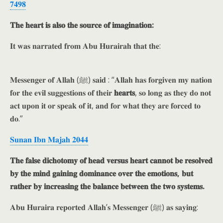
𝟕𝟒𝟗𝟖
𝐓𝐡𝐞 𝐡𝐞𝐚𝐫𝐭 𝐢𝐬 𝐚𝐥𝐬𝐨 𝐭𝐡𝐞 𝐬𝐨𝐮𝐫𝐜𝐞 𝐨𝐟 𝐢𝐦𝐚𝐠𝐢𝐧𝐚𝐭𝐢𝐨𝐧:
𝐈𝐭 𝐰𝐚𝐬 𝐧𝐚𝐫𝐫𝐚𝐭𝐞𝐝 𝐟𝐫𝐨𝐦 𝐀𝐛𝐮 𝐇𝐮𝐫𝐚𝐢𝐫𝐚𝐡 𝐭𝐡𝐚𝐭 𝐭𝐡𝐞:
𝐌𝐞𝐬𝐬𝐞𝐧𝐠𝐞𝐫 𝐨𝐟 𝐀𝐥𝐥𝐚𝐡 (ﷺ) 𝐬𝐚𝐢𝐝 : “𝐀𝐥𝐥𝐚𝐡 𝐡𝐚𝐬 𝐟𝐨𝐫𝐠𝐢𝐯𝐞𝐧 𝐦𝐲 𝐧𝐚𝐭𝐢𝐨𝐧
𝐟𝐨𝐫 𝐭𝐡𝐞 𝐞𝐯𝐢𝐥 𝐬𝐮𝐠𝐠𝐞𝐬𝐭𝐢𝐨𝐧𝐬 𝐨𝐟 𝐭𝐡𝐞𝐢𝐫
𝐡𝐞𝐚𝐫𝐭𝐬
, 𝐬𝐨 𝐥𝐨𝐧𝐠 𝐚𝐬 𝐭𝐡𝐞𝐲 𝐝𝐨 𝐧𝐨𝐭
𝐚𝐜𝐭 𝐮𝐩𝐨𝐧 𝐢𝐭 𝐨𝐫 𝐬𝐩𝐞𝐚𝐤 𝐨𝐟 𝐢𝐭, 𝐚𝐧𝐝 𝐟𝐨𝐫 𝐰𝐡𝐚𝐭 𝐭𝐡𝐞𝐲 𝐚𝐫𝐞 𝐟𝐨𝐫𝐜𝐞𝐝 𝐭𝐨
𝐝𝐨.”
𝐒𝐮𝐧𝐚𝐧 𝐈𝐛𝐧 𝐌𝐚𝐣𝐚𝐡 𝟐𝟎𝟒𝟒
𝐓𝐡𝐞 𝐟𝐚𝐥𝐬𝐞 𝐝𝐢𝐜𝐡𝐨𝐭𝐨𝐦𝐲 𝐨𝐟 𝐡𝐞𝐚𝐝 𝐯𝐞𝐫𝐬𝐮𝐬 𝐡𝐞𝐚𝐫𝐭 𝐜𝐚𝐧𝐧𝐨𝐭 𝐛𝐞 𝐫𝐞𝐬𝐨𝐥𝐯𝐞𝐝
𝐛𝐲 𝐭𝐡𝐞 𝐦𝐢𝐧𝐝 𝐠𝐚𝐢𝐧𝐢𝐧𝐠 𝐝𝐨𝐦𝐢𝐧𝐚𝐧𝐜𝐞 𝐨𝐯𝐞𝐫 𝐭𝐡𝐞 𝐞𝐦𝐨𝐭𝐢𝐨𝐧𝐬, 𝐛𝐮𝐭
𝐫𝐚𝐭𝐡𝐞𝐫 𝐛𝐲 𝐢𝐧𝐜𝐫𝐞𝐚𝐬𝐢𝐧𝐠 𝐭𝐡𝐞 𝐛𝐚𝐥𝐚𝐧𝐜𝐞 𝐛𝐞𝐭𝐰𝐞𝐞𝐧 𝐭𝐡𝐞 𝐭𝐰𝐨 𝐬𝐲𝐬𝐭𝐞𝐦𝐬.
𝐀𝐛𝐮 𝐇𝐮𝐫𝐚𝐢𝐫𝐚 𝐫𝐞𝐩𝐨𝐫𝐭𝐞𝐝 𝐀𝐥𝐥𝐚𝐡’𝐬 𝐌𝐞𝐬𝐬𝐞𝐧𝐠𝐞𝐫 (ﷺ) 𝐚𝐬 𝐬𝐚𝐲𝐢𝐧𝐠: