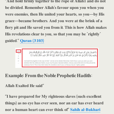
“𝐀𝐧𝐝 𝐡𝐨𝐥𝐝 𝐟𝐢𝐫𝐦𝐥𝐲 𝐭𝐨𝐠𝐞𝐭𝐡𝐞𝐫 𝐭𝐨 𝐭𝐡𝐞 𝐫𝐨𝐩𝐞 𝐨𝐟 𝐀𝐥𝐥𝐚𝐡𝟏 𝐚𝐧𝐝 𝐝𝐨 𝐧𝐨𝐭
𝐛𝐞 𝐝𝐢𝐯𝐢𝐝𝐞𝐝. 𝐑𝐞𝐦𝐞𝐦𝐛𝐞𝐫 𝐀𝐥𝐥𝐚𝐡’𝐬 𝐟𝐚𝐯𝐨𝐮𝐫 𝐮𝐩𝐨𝐧 𝐲𝐨𝐮 𝐰𝐡𝐞𝐧 𝐲𝐨𝐮
𝐰𝐞𝐫𝐞 𝐞𝐧𝐞𝐦𝐢𝐞𝐬, 𝐭𝐡𝐞𝐧 𝐇𝐞 𝐮𝐧𝐢𝐭𝐞𝐝 𝐲𝐨𝐮𝐫 𝐡𝐞𝐚𝐫𝐭𝐬, 𝐬𝐨 𝐲𝐨𝐮—𝐛𝐲 𝐇𝐢𝐬
𝐠𝐫𝐚𝐜𝐞—𝐛𝐞𝐜𝐚𝐦𝐞 𝐛𝐫𝐨𝐭𝐡𝐞𝐫𝐬. 𝐀𝐧𝐝 𝐲𝐨𝐮 𝐰𝐞𝐫𝐞 𝐚𝐭 𝐭𝐡𝐞 𝐛𝐫𝐢𝐧𝐤 𝐨𝐟 𝐚
𝐟𝐢𝐞𝐫𝐲 𝐩𝐢𝐭 𝐚𝐧𝐝 𝐇𝐞 𝐬𝐚𝐯𝐞𝐝 𝐲𝐨𝐮 𝐟𝐫𝐨𝐦 𝐢𝐭. 𝐓𝐡𝐢𝐬 𝐢𝐬 𝐡𝐨𝐰 𝐀𝐥𝐥𝐚𝐡 𝐦𝐚𝐤𝐞𝐬
𝐇𝐢𝐬 𝐫𝐞𝐯𝐞𝐥𝐚𝐭𝐢𝐨𝐧𝐬 𝐜𝐥𝐞𝐚𝐫 𝐭𝐨 𝐲𝐨𝐮, 𝐬𝐨 𝐭𝐡𝐚𝐭 𝐲𝐨𝐮 𝐦𝐚𝐲 𝐛𝐞 ˹𝐫𝐢𝐠𝐡𝐭𝐥𝐲˺
𝐠𝐮𝐢𝐝𝐞𝐝.”
𝐐𝐮𝐫𝐚𝐧 (𝟑:𝟏𝟎𝟑)
𝐄𝐱𝐚𝐦𝐩𝐥𝐞: 𝐅𝐫𝐨𝐦 𝐭𝐡𝐞 𝐍𝐨𝐛𝐥𝐞 𝐏𝐫𝐨𝐩𝐡𝐞𝐭𝐢𝐜 𝐇𝐚𝐝𝐢𝐭𝐡:
𝐀𝐥𝐥𝐚𝐡 𝐄𝐱𝐚𝐥𝐭𝐞𝐝 𝐇𝐞 𝐬𝐚𝐢𝐝”
“𝐈 𝐡𝐚𝐯𝐞 𝐩𝐫𝐞𝐩𝐚𝐫𝐞𝐝 𝐟𝐨𝐫 𝐌𝐲 𝐫𝐢𝐠𝐡𝐭𝐞𝐨𝐮𝐬 𝐬𝐥𝐚𝐯𝐞𝐬 (𝐬𝐮𝐜𝐡 𝐞𝐱𝐜𝐞𝐥𝐥𝐞𝐧𝐭
𝐭𝐡𝐢𝐧𝐠𝐬) 𝐚𝐬 𝐧𝐨 𝐞𝐲𝐞 𝐡𝐚𝐬 𝐞𝐯𝐞𝐫 𝐬𝐞𝐞𝐧, 𝐧𝐨𝐫 𝐚𝐧 𝐞𝐚𝐫 𝐡𝐚𝐬 𝐞𝐯𝐞𝐫 𝐡𝐞𝐚𝐫𝐝
𝐧𝐨𝐫 𝐚 𝐡𝐮𝐦𝐚𝐧 𝐡𝐞𝐚𝐫𝐭 𝐜𝐚𝐧 𝐞𝐯𝐞𝐫 𝐭𝐡𝐢𝐧𝐤 𝐨𝐟”
𝐒𝐚𝐡𝐢𝐡 𝐚𝐥-𝐁𝐮𝐤𝐡𝐚𝐫𝐢