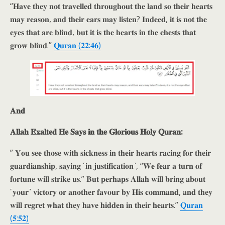
“𝐇𝐚𝐯𝐞 𝐭𝐡𝐞𝐲 𝐧𝐨𝐭 𝐭𝐫𝐚𝐯𝐞𝐥𝐥𝐞𝐝 𝐭𝐡𝐫𝐨𝐮𝐠𝐡𝐨𝐮𝐭 𝐭𝐡𝐞 𝐥𝐚𝐧𝐝 𝐬𝐨 𝐭𝐡𝐞𝐢𝐫 𝐡𝐞𝐚𝐫𝐭𝐬
𝐦𝐚𝐲 𝐫𝐞𝐚𝐬𝐨𝐧, 𝐚𝐧𝐝 𝐭𝐡𝐞𝐢𝐫 𝐞𝐚𝐫𝐬 𝐦𝐚𝐲 𝐥𝐢𝐬𝐭𝐞𝐧? 𝐈𝐧𝐝𝐞𝐞𝐝, 𝐢𝐭 𝐢𝐬 𝐧𝐨𝐭 𝐭𝐡𝐞
𝐞𝐲𝐞𝐬 𝐭𝐡𝐚𝐭 𝐚𝐫𝐞 𝐛𝐥𝐢𝐧𝐝, 𝐛𝐮𝐭 𝐢𝐭 𝐢𝐬 𝐭𝐡𝐞 𝐡𝐞𝐚𝐫𝐭𝐬 𝐢𝐧 𝐭𝐡𝐞 𝐜𝐡𝐞𝐬𝐭𝐬 𝐭𝐡𝐚𝐭
𝐠𝐫𝐨𝐰 𝐛𝐥𝐢𝐧𝐝.”
𝐐𝐮𝐫𝐚𝐧 (𝟐𝟐:𝟒𝟔)
𝐀𝐧𝐝
𝐀𝐥𝐥𝐚𝐡 𝐄𝐱𝐚𝐥𝐭𝐞𝐝 𝐇𝐞 𝐒𝐚𝐲𝐬 𝐢𝐧 𝐭𝐡𝐞 𝐆𝐥𝐨𝐫𝐢𝐨𝐮𝐬 𝐇𝐨𝐥𝐲 𝐐𝐮𝐫𝐚𝐧:
” 𝐘𝐨𝐮 𝐬𝐞𝐞 𝐭𝐡𝐨𝐬𝐞 𝐰𝐢𝐭𝐡 𝐬𝐢𝐜𝐤𝐧𝐞𝐬𝐬 𝐢𝐧 𝐭𝐡𝐞𝐢𝐫 𝐡𝐞𝐚𝐫𝐭𝐬 𝐫𝐚𝐜𝐢𝐧𝐠 𝐟𝐨𝐫 𝐭𝐡𝐞𝐢𝐫
𝐠𝐮𝐚𝐫𝐝𝐢𝐚𝐧𝐬𝐡𝐢𝐩, 𝐬𝐚𝐲𝐢𝐧𝐠 ˹𝐢𝐧 𝐣𝐮𝐬𝐭𝐢𝐟𝐢𝐜𝐚𝐭𝐢𝐨𝐧˺, “𝐖𝐞 𝐟𝐞𝐚𝐫 𝐚 𝐭𝐮𝐫𝐧 𝐨𝐟
𝐟𝐨𝐫𝐭𝐮𝐧𝐞 𝐰𝐢𝐥𝐥 𝐬𝐭𝐫𝐢𝐤𝐞 𝐮𝐬.” 𝐁𝐮𝐭 𝐩𝐞𝐫𝐡𝐚𝐩𝐬 𝐀𝐥𝐥𝐚𝐡 𝐰𝐢𝐥𝐥 𝐛𝐫𝐢𝐧𝐠 𝐚𝐛𝐨𝐮𝐭
˹𝐲𝐨𝐮𝐫˺ 𝐯𝐢𝐜𝐭𝐨𝐫𝐲 𝐨𝐫 𝐚𝐧𝐨𝐭𝐡𝐞𝐫 𝐟𝐚𝐯𝐨𝐮𝐫 𝐛𝐲 𝐇𝐢𝐬 𝐜𝐨𝐦𝐦𝐚𝐧𝐝, 𝐚𝐧𝐝 𝐭𝐡𝐞𝐲
𝐰𝐢𝐥𝐥 𝐫𝐞𝐠𝐫𝐞𝐭 𝐰𝐡𝐚𝐭 𝐭𝐡𝐞𝐲 𝐡𝐚𝐯𝐞 𝐡𝐢𝐝𝐝𝐞𝐧 𝐢𝐧 𝐭𝐡𝐞𝐢𝐫 𝐡𝐞𝐚𝐫𝐭𝐬.”
𝐐𝐮𝐫𝐚𝐧
(𝟓:𝟓𝟐)