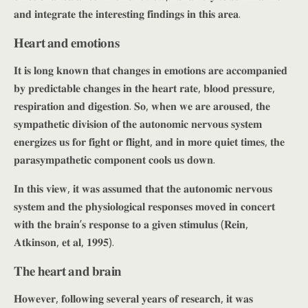
𝐚𝐧𝐝 𝐢𝐧𝐭𝐞𝐠𝐫𝐚𝐭𝐞 𝐭𝐡𝐞 𝐢𝐧𝐭𝐞𝐫𝐞𝐬𝐭𝐢𝐧𝐠 𝐟𝐢𝐧𝐝𝐢𝐧𝐠𝐬 𝐢𝐧 𝐭𝐡𝐢𝐬 𝐚𝐫𝐞𝐚.
𝐇𝐞𝐚𝐫𝐭 𝐚𝐧𝐝 𝐞𝐦𝐨𝐭𝐢𝐨𝐧𝐬
𝐈𝐭 𝐢𝐬 𝐥𝐨𝐧𝐠 𝐤𝐧𝐨𝐰𝐧 𝐭𝐡𝐚𝐭 𝐜𝐡𝐚𝐧𝐠𝐞𝐬 𝐢𝐧 𝐞𝐦𝐨𝐭𝐢𝐨𝐧𝐬 𝐚𝐫𝐞 𝐚𝐜𝐜𝐨𝐦𝐩𝐚𝐧𝐢𝐞𝐝
𝐛𝐲 𝐩𝐫𝐞𝐝𝐢𝐜𝐭𝐚𝐛𝐥𝐞 𝐜𝐡𝐚𝐧𝐠𝐞𝐬 𝐢𝐧 𝐭𝐡𝐞 𝐡𝐞𝐚𝐫𝐭 𝐫𝐚𝐭𝐞, 𝐛𝐥𝐨𝐨𝐝 𝐩𝐫𝐞𝐬𝐬𝐮𝐫𝐞,
𝐫𝐞𝐬𝐩𝐢𝐫𝐚𝐭𝐢𝐨𝐧 𝐚𝐧𝐝 𝐝𝐢𝐠𝐞𝐬𝐭𝐢𝐨𝐧. 𝐒𝐨, 𝐰𝐡𝐞𝐧 𝐰𝐞 𝐚𝐫𝐞 𝐚𝐫𝐨𝐮𝐬𝐞𝐝, 𝐭𝐡𝐞
𝐬𝐲𝐦𝐩𝐚𝐭𝐡𝐞𝐭𝐢𝐜 𝐝𝐢𝐯𝐢𝐬𝐢𝐨𝐧 𝐨𝐟 𝐭𝐡𝐞 𝐚𝐮𝐭𝐨𝐧𝐨𝐦𝐢𝐜 𝐧𝐞𝐫𝐯𝐨𝐮𝐬 𝐬𝐲𝐬𝐭𝐞𝐦
𝐞𝐧𝐞𝐫𝐠𝐢𝐳𝐞𝐬 𝐮𝐬 𝐟𝐨𝐫 𝐟𝐢𝐠𝐡𝐭 𝐨𝐫 𝐟𝐥𝐢𝐠𝐡𝐭, 𝐚𝐧𝐝 𝐢𝐧 𝐦𝐨𝐫𝐞 𝐪𝐮𝐢𝐞𝐭 𝐭𝐢𝐦𝐞𝐬, 𝐭𝐡𝐞
𝐩𝐚𝐫𝐚𝐬𝐲𝐦𝐩𝐚𝐭𝐡𝐞𝐭𝐢𝐜 𝐜𝐨𝐦𝐩𝐨𝐧𝐞𝐧𝐭 𝐜𝐨𝐨𝐥𝐬 𝐮𝐬 𝐝𝐨𝐰𝐧.
𝐈𝐧 𝐭𝐡𝐢𝐬 𝐯𝐢𝐞𝐰, 𝐢𝐭 𝐰𝐚𝐬 𝐚𝐬𝐬𝐮𝐦𝐞𝐝 𝐭𝐡𝐚𝐭 𝐭𝐡𝐞 𝐚𝐮𝐭𝐨𝐧𝐨𝐦𝐢𝐜 𝐧𝐞𝐫𝐯𝐨𝐮𝐬
𝐬𝐲𝐬𝐭𝐞𝐦 𝐚𝐧𝐝 𝐭𝐡𝐞 𝐩𝐡𝐲𝐬𝐢𝐨𝐥𝐨𝐠𝐢𝐜𝐚𝐥 𝐫𝐞𝐬𝐩𝐨𝐧𝐬𝐞𝐬 𝐦𝐨𝐯𝐞𝐝 𝐢𝐧 𝐜𝐨𝐧𝐜𝐞𝐫𝐭
𝐰𝐢𝐭𝐡 𝐭𝐡𝐞 𝐛𝐫𝐚𝐢𝐧’𝐬 𝐫𝐞𝐬𝐩𝐨𝐧𝐬𝐞 𝐭𝐨 𝐚 𝐠𝐢𝐯𝐞𝐧 𝐬𝐭𝐢𝐦𝐮𝐥𝐮𝐬 (𝐑𝐞𝐢𝐧,
𝐀𝐭𝐤𝐢𝐧𝐬𝐨𝐧, 𝐞𝐭 𝐚𝐥, 𝟏𝟗𝟗𝟓).
𝐓𝐡𝐞 𝐡𝐞𝐚𝐫𝐭 𝐚𝐧𝐝 𝐛𝐫𝐚𝐢𝐧
𝐇𝐨𝐰𝐞𝐯𝐞𝐫, 𝐟𝐨𝐥𝐥𝐨𝐰𝐢𝐧𝐠 𝐬𝐞𝐯𝐞𝐫𝐚𝐥 𝐲𝐞𝐚𝐫𝐬 𝐨𝐟 𝐫𝐞𝐬𝐞𝐚𝐫𝐜𝐡, 𝐢𝐭 𝐰𝐚𝐬