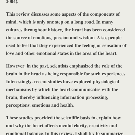
𝟐𝟎𝟎𝟒).
𝐓𝐡𝐢𝐬 𝐫𝐞𝐯𝐢𝐞𝐰 𝐝𝐢𝐬𝐜𝐮𝐬𝐬𝐞𝐬 𝐬𝐨𝐦𝐞 𝐚𝐬𝐩𝐞𝐜𝐭𝐬 𝐨𝐟 𝐭𝐡𝐞 𝐜𝐨𝐦𝐩𝐨𝐧𝐞𝐧𝐭𝐬 𝐨𝐟
𝐦𝐢𝐧𝐝, 𝐰𝐡𝐢𝐜𝐡 𝐢𝐬 𝐨𝐧𝐥𝐲 𝐨𝐧𝐞 𝐬𝐭𝐞𝐩 𝐨𝐧 𝐚 𝐥𝐨𝐧𝐠 𝐫𝐨𝐚𝐝. 𝐈𝐧 𝐦𝐚𝐧𝐲
𝐜𝐮𝐥𝐭𝐮𝐫𝐞𝐬 𝐭𝐡𝐫𝐨𝐮𝐠𝐡𝐨𝐮𝐭 𝐡𝐢𝐬𝐭𝐨𝐫𝐲, 𝐭𝐡𝐞 𝐡𝐞𝐚𝐫𝐭 𝐡𝐚𝐬 𝐛𝐞𝐞𝐧 𝐜𝐨𝐧𝐬𝐢𝐝𝐞𝐫𝐞𝐝
𝐭𝐡𝐞 𝐬𝐨𝐮𝐫𝐜𝐞 𝐨𝐟 𝐞𝐦𝐨𝐭𝐢𝐨𝐧𝐬, 𝐩𝐚𝐬𝐬𝐢𝐨𝐧 𝐚𝐧𝐝 𝐰𝐢𝐬𝐝𝐨𝐦. 𝐀𝐥𝐬𝐨, 𝐩𝐞𝐨𝐩𝐥𝐞
𝐮𝐬𝐞𝐝 𝐭𝐨 𝐟𝐞𝐞𝐥 𝐭𝐡𝐚𝐭 𝐭𝐡𝐞𝐲 𝐞𝐱𝐩𝐞𝐫𝐢𝐞𝐧𝐜𝐞𝐝 𝐭𝐡𝐞 𝐟𝐞𝐞𝐥𝐢𝐧𝐠 𝐨𝐫 𝐬𝐞𝐧𝐬𝐚𝐭𝐢𝐨𝐧 𝐨𝐟
𝐥𝐨𝐯𝐞 𝐚𝐧𝐝 𝐨𝐭𝐡𝐞𝐫 𝐞𝐦𝐨𝐭𝐢𝐨𝐧𝐚𝐥 𝐬𝐭𝐚𝐭𝐞𝐬 𝐢𝐧 𝐭𝐡𝐞 𝐚𝐫𝐞𝐚 𝐨𝐟 𝐭𝐡𝐞 𝐡𝐞𝐚𝐫𝐭.
𝐇𝐨𝐰𝐞𝐯𝐞𝐫, 𝐢𝐧 𝐭𝐡𝐞 𝐩𝐚𝐬𝐭, 𝐬𝐜𝐢𝐞𝐧𝐭𝐢𝐬𝐭𝐬 𝐞𝐦𝐩𝐡𝐚𝐬𝐢𝐳𝐞𝐝 𝐭𝐡𝐞 𝐫𝐨𝐥𝐞 𝐨𝐟 𝐭𝐡𝐞
𝐛𝐫𝐚𝐢𝐧 𝐢𝐧 𝐭𝐡𝐞 𝐡𝐞𝐚𝐝 𝐚𝐬 𝐛𝐞𝐢𝐧𝐠 𝐫𝐞𝐬𝐩𝐨𝐧𝐬𝐢𝐛𝐥𝐞 𝐟𝐨𝐫 𝐬𝐮𝐜𝐡 𝐞𝐱𝐩𝐞𝐫𝐢𝐞𝐧𝐜𝐞𝐬.
𝐈𝐧𝐭𝐞𝐫𝐞𝐬𝐭𝐢𝐧𝐠𝐥𝐲, 𝐫𝐞𝐜𝐞𝐧𝐭 𝐬𝐭𝐮𝐝𝐢𝐞𝐬 𝐡𝐚𝐯𝐞 𝐞𝐱𝐩𝐥𝐨𝐫𝐞𝐝 𝐩𝐡𝐲𝐬𝐢𝐨𝐥𝐨𝐠𝐢𝐜𝐚𝐥
𝐦𝐞𝐜𝐡𝐚𝐧𝐢𝐬𝐦𝐬 𝐛𝐲 𝐰𝐡𝐢𝐜𝐡 𝐭𝐡𝐞 𝐡𝐞𝐚𝐫𝐭 𝐜𝐨𝐦𝐦𝐮𝐧𝐢𝐜𝐚𝐭𝐞𝐬 𝐰𝐢𝐭𝐡 𝐭𝐡𝐞
𝐛𝐫𝐚𝐢𝐧, 𝐭𝐡𝐞𝐫𝐞𝐛𝐲 𝐢𝐧𝐟𝐥𝐮𝐞𝐧𝐜𝐢𝐧𝐠 𝐢𝐧𝐟𝐨𝐫𝐦𝐚𝐭𝐢𝐨𝐧 𝐩𝐫𝐨𝐜𝐞𝐬𝐬𝐢𝐧𝐠,
𝐩𝐞𝐫𝐜𝐞𝐩𝐭𝐢𝐨𝐧𝐬, 𝐞𝐦𝐨𝐭𝐢𝐨𝐧𝐬 𝐚𝐧𝐝 𝐡𝐞𝐚𝐥𝐭𝐡.
𝐓𝐡𝐞𝐬𝐞 𝐬𝐭𝐮𝐝𝐢𝐞𝐬 𝐩𝐫𝐨𝐯𝐢𝐝𝐞𝐝 𝐭𝐡𝐞 𝐬𝐜𝐢𝐞𝐧𝐭𝐢𝐟𝐢𝐜 𝐛𝐚𝐬𝐢𝐬 𝐭𝐨 𝐞𝐱𝐩𝐥𝐚𝐢𝐧 𝐡𝐨𝐰
𝐚𝐧𝐝 𝐰𝐡𝐲 𝐭𝐡𝐞 𝐡𝐞𝐚𝐫𝐭 𝐚𝐟𝐟𝐞𝐜𝐭𝐬 𝐦𝐞𝐧𝐭𝐚𝐥 𝐜𝐥𝐚𝐫𝐢𝐭𝐲, 𝐜𝐫𝐞𝐚𝐭𝐢𝐯𝐢𝐭𝐲 𝐚𝐧𝐝
𝐞𝐦𝐨𝐭𝐢𝐨𝐧𝐚𝐥 𝐛𝐚𝐥𝐚𝐧𝐜𝐞. 𝐈𝐧 𝐭𝐡𝐢𝐬 𝐫𝐞𝐯𝐢𝐞𝐰, 𝐈 𝐬𝐡𝐚𝐥𝐥 𝐭𝐫𝐲 𝐭𝐨 𝐬𝐮𝐦𝐦𝐚𝐫𝐢𝐳𝐞