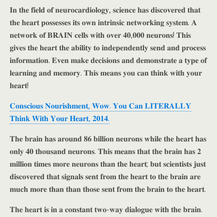
𝐈𝐧 𝐭𝐡𝐞 𝐟𝐢𝐞𝐥𝐝 𝐨𝐟 𝐧𝐞𝐮𝐫𝐨𝐜𝐚𝐫𝐝𝐢𝐨𝐥𝐨𝐠𝐲, 𝐬𝐜𝐢𝐞𝐧𝐜𝐞 𝐡𝐚𝐬 𝐝𝐢𝐬𝐜𝐨𝐯𝐞𝐫𝐞𝐝 𝐭𝐡𝐚𝐭
𝐭𝐡𝐞 𝐡𝐞𝐚𝐫𝐭 𝐩𝐨𝐬𝐬𝐞𝐬𝐬𝐞𝐬 𝐢𝐭𝐬 𝐨𝐰𝐧 𝐢𝐧𝐭𝐫𝐢𝐧𝐬𝐢𝐜 𝐧𝐞𝐭𝐰𝐨𝐫𝐤𝐢𝐧𝐠 𝐬𝐲𝐬𝐭𝐞𝐦. 𝐀
𝐧𝐞𝐭𝐰𝐨𝐫𝐤 𝐨𝐟 𝐁𝐑𝐀𝐈𝐍 𝐜𝐞𝐥𝐥𝐬 𝐰𝐢𝐭𝐡 𝐨𝐯𝐞𝐫 𝟒𝟎,𝟎𝟎𝟎 𝐧𝐞𝐮𝐫𝐨𝐧𝐬! 𝐓𝐡𝐢𝐬
𝐠𝐢𝐯𝐞𝐬 𝐭𝐡𝐞 𝐡𝐞𝐚𝐫𝐭 𝐭𝐡𝐞 𝐚𝐛𝐢𝐥𝐢𝐭𝐲 𝐭𝐨 𝐢𝐧𝐝𝐞𝐩𝐞𝐧𝐝𝐞𝐧𝐭𝐥𝐲 𝐬𝐞𝐧𝐝 𝐚𝐧𝐝 𝐩𝐫𝐨𝐜𝐞𝐬𝐬
𝐢𝐧𝐟𝐨𝐫𝐦𝐚𝐭𝐢𝐨𝐧. 𝐄𝐯𝐞𝐧 𝐦𝐚𝐤𝐞 𝐝𝐞𝐜𝐢𝐬𝐢𝐨𝐧𝐬 𝐚𝐧𝐝 𝐝𝐞𝐦𝐨𝐧𝐬𝐭𝐫𝐚𝐭𝐞 𝐚 𝐭𝐲𝐩𝐞 𝐨𝐟
𝐥𝐞𝐚𝐫𝐧𝐢𝐧𝐠 𝐚𝐧𝐝 𝐦𝐞𝐦𝐨𝐫𝐲. 𝐓𝐡𝐢𝐬 𝐦𝐞𝐚𝐧𝐬 𝐲𝐨𝐮 𝐜𝐚𝐧 𝐭𝐡𝐢𝐧𝐤 𝐰𝐢𝐭𝐡 𝐲𝐨𝐮𝐫
𝐡𝐞𝐚𝐫𝐭!
𝐂𝐨𝐧𝐬𝐜𝐢𝐨𝐮𝐬 𝐍𝐨𝐮𝐫𝐢𝐬𝐡𝐦𝐞𝐧𝐭, 𝐖𝐨𝐰. 𝐘𝐨𝐮 𝐂𝐚𝐧 𝐋𝐈𝐓𝐄𝐑𝐀𝐋𝐋𝐘
𝐓𝐡𝐢𝐧𝐤 𝐖𝐢𝐭𝐡 𝐘𝐨𝐮𝐫 𝐇𝐞𝐚𝐫𝐭, 𝟐𝟎𝟏𝟒.
𝐓𝐡𝐞 𝐛𝐫𝐚𝐢𝐧 𝐡𝐚𝐬 𝐚𝐫𝐨𝐮𝐧𝐝 𝟖𝟔 𝐛𝐢𝐥𝐥𝐢𝐨𝐧 𝐧𝐞𝐮𝐫𝐨𝐧𝐬 𝐰𝐡𝐢𝐥𝐞 𝐭𝐡𝐞 𝐡𝐞𝐚𝐫𝐭 𝐡𝐚𝐬
𝐨𝐧𝐥𝐲 𝟒𝟎 𝐭𝐡𝐨𝐮𝐬𝐚𝐧𝐝 𝐧𝐞𝐮𝐫𝐨𝐧𝐬. 𝐓𝐡𝐢𝐬 𝐦𝐞𝐚𝐧𝐬 𝐭𝐡𝐚𝐭 𝐭𝐡𝐞 𝐛𝐫𝐚𝐢𝐧 𝐡𝐚𝐬 𝟐
𝐦𝐢𝐥𝐥𝐢𝐨𝐧 𝐭𝐢𝐦𝐞𝐬 𝐦𝐨𝐫𝐞 𝐧𝐞𝐮𝐫𝐨𝐧𝐬 𝐭𝐡𝐚𝐧 𝐭𝐡𝐞 𝐡𝐞𝐚𝐫𝐭; 𝐛𝐮𝐭 𝐬𝐜𝐢𝐞𝐧𝐭𝐢𝐬𝐭𝐬 𝐣𝐮𝐬𝐭
𝐝𝐢𝐬𝐜𝐨𝐯𝐞𝐫𝐞𝐝 𝐭𝐡𝐚𝐭 𝐬𝐢𝐠𝐧𝐚𝐥𝐬 𝐬𝐞𝐧𝐭 𝐟𝐫𝐨𝐦 𝐭𝐡𝐞 𝐡𝐞𝐚𝐫𝐭 𝐭𝐨 𝐭𝐡𝐞 𝐛𝐫𝐚𝐢𝐧 𝐚𝐫𝐞
𝐦𝐮𝐜𝐡 𝐦𝐨𝐫𝐞 𝐭𝐡𝐚𝐧 𝐭𝐡𝐚𝐧 𝐭𝐡𝐨𝐬𝐞 𝐬𝐞𝐧𝐭 𝐟𝐫𝐨𝐦 𝐭𝐡𝐞 𝐛𝐫𝐚𝐢𝐧 𝐭𝐨 𝐭𝐡𝐞 𝐡𝐞𝐚𝐫𝐭.
𝐓𝐡𝐞 𝐡𝐞𝐚𝐫𝐭 𝐢𝐬 𝐢𝐧 𝐚 𝐜𝐨𝐧𝐬𝐭𝐚𝐧𝐭 𝐭𝐰𝐨-𝐰𝐚𝐲 𝐝𝐢𝐚𝐥𝐨𝐠𝐮𝐞 𝐰𝐢𝐭𝐡 𝐭𝐡𝐞 𝐛𝐫𝐚𝐢𝐧.