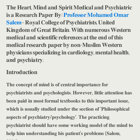
𝐓𝐡𝐞 𝐇𝐞𝐚𝐫𝐭, 𝐌𝐢𝐧𝐝 𝐚𝐧𝐝 𝐒𝐩𝐢𝐫𝐢𝐭 𝐌𝐞𝐝𝐢𝐜𝐚𝐥 𝐚𝐧𝐝 𝐏𝐬𝐲𝐜𝐡𝐢𝐚𝐭𝐫𝐢𝐜
𝐢𝐬 𝐚 𝐑𝐞𝐬𝐞𝐚𝐫𝐜𝐡 𝐏𝐚𝐩𝐞𝐫 𝐁𝐲:
𝐏𝐫𝐨𝐟𝐞𝐬𝐬𝐨𝐫 𝐌𝐨𝐡𝐚𝐦𝐞𝐝 𝐎𝐦𝐚𝐫
𝐒𝐚𝐥𝐞𝐦
– 𝐑𝐨𝐲𝐚𝐥 𝐂𝐨𝐥𝐥𝐞𝐠𝐞 𝐨𝐟 𝐏𝐬𝐲𝐜𝐡𝐢𝐚𝐭𝐫𝐢𝐬𝐭𝐬, 𝐔𝐧𝐢𝐭𝐞𝐝
𝐊𝐢𝐧𝐠𝐝𝐨𝐦 𝐨𝐟 𝐆𝐫𝐞𝐚𝐭 𝐁𝐫𝐢𝐭𝐚𝐢𝐧. 𝐖𝐢𝐭𝐡 𝐧𝐮𝐦𝐞𝐫𝐨𝐮𝐬 𝐖𝐞𝐬𝐭𝐞𝐫𝐧
𝐦𝐞𝐝𝐢𝐜𝐚𝐥 𝐚𝐧𝐝 𝐬𝐜𝐢𝐞𝐧𝐭𝐢𝐟𝐢𝐜 𝐫𝐞𝐟𝐞𝐫𝐞𝐧𝐜𝐞𝐬 𝐚𝐭 𝐭𝐡𝐞 𝐞𝐧𝐝 𝐨𝐟 𝐭𝐡𝐢𝐬
𝐦𝐞𝐝𝐢𝐜𝐚𝐥 𝐫𝐞𝐬𝐞𝐚𝐫𝐜𝐡 𝐩𝐚𝐩𝐞𝐫 𝐛𝐲 𝐧𝐨𝐧-𝐌𝐮𝐬𝐥𝐢𝐦 𝐖𝐞𝐬𝐭𝐞𝐫𝐧
𝐩𝐡𝐲𝐬𝐢𝐜𝐢𝐚𝐧𝐬 𝐬𝐩𝐞𝐜𝐢𝐚𝐥𝐢𝐳𝐢𝐧𝐠 𝐢𝐧 𝐜𝐚𝐫𝐝𝐢𝐨𝐥𝐨𝐠𝐲, 𝐦𝐞𝐧𝐭𝐚𝐥 𝐡𝐞𝐚𝐥𝐭𝐡,
𝐚𝐧𝐝 𝐩𝐬𝐲𝐜𝐡𝐢𝐚𝐭𝐫𝐲.
𝐈𝐧𝐭𝐫𝐨𝐝𝐮𝐜𝐭𝐢𝐨𝐧
𝐓𝐡𝐞 𝐜𝐨𝐧𝐜𝐞𝐩𝐭 𝐨𝐟 𝐦𝐢𝐧𝐝 𝐢𝐬 𝐨𝐟 𝐜𝐞𝐧𝐭𝐫𝐚𝐥 𝐢𝐦𝐩𝐨𝐫𝐭𝐚𝐧𝐜𝐞 𝐟𝐨𝐫
𝐩𝐬𝐲𝐜𝐡𝐢𝐚𝐭𝐫𝐢𝐬𝐭𝐬 𝐚𝐧𝐝 𝐩𝐬𝐲𝐜𝐡𝐨𝐥𝐨𝐠𝐢𝐬𝐭𝐬. 𝐇𝐨𝐰𝐞𝐯𝐞𝐫, 𝐥𝐢𝐭𝐭𝐥𝐞 𝐚𝐭𝐭𝐞𝐧𝐭𝐢𝐨𝐧 𝐡𝐚𝐬
𝐛𝐞𝐞𝐧 𝐩𝐚𝐢𝐝 𝐢𝐧 𝐦𝐨𝐬𝐭 𝐟𝐨𝐫𝐦𝐚𝐥 𝐭𝐞𝐱𝐭𝐛𝐨𝐨𝐤𝐬 𝐭𝐨 𝐭𝐡𝐢𝐬 𝐢𝐦𝐩𝐨𝐫𝐭𝐚𝐧𝐭 𝐢𝐬𝐬𝐮𝐞,
𝐰𝐡𝐢𝐜𝐡 𝐢𝐬 𝐮𝐬𝐮𝐚𝐥𝐥𝐲 𝐬𝐭𝐮𝐝𝐢𝐞𝐝 𝐮𝐧𝐝𝐞𝐫 𝐭𝐡𝐞 𝐬𝐞𝐜𝐭𝐢𝐨𝐧 𝐨𝐟 ‘𝐏𝐡𝐢𝐥𝐨𝐬𝐨𝐩𝐡𝐢𝐜𝐚𝐥
𝐚𝐬𝐩𝐞𝐜𝐭𝐬 𝐨𝐟 𝐩𝐬𝐲𝐜𝐡𝐢𝐚𝐭𝐫𝐲/𝐩𝐬𝐲𝐜𝐡𝐨𝐥𝐨𝐠𝐲’. 𝐓𝐡𝐞 𝐩𝐫𝐚𝐜𝐭𝐢𝐜𝐢𝐧𝐠
𝐩𝐬𝐲𝐜𝐡𝐢𝐚𝐭𝐫𝐢𝐬𝐭 𝐬𝐡𝐨𝐮𝐥𝐝 𝐡𝐚𝐯𝐞 𝐬𝐨𝐦𝐞 𝐰𝐨𝐫𝐤𝐢𝐧𝐠 𝐦𝐨𝐝𝐞𝐥 𝐨𝐟 𝐭𝐡𝐞 𝐦𝐢𝐧𝐝 𝐭𝐨
𝐡𝐞𝐥𝐩 𝐡𝐢𝐦 𝐮𝐧𝐝𝐞𝐫𝐬𝐭𝐚𝐧𝐝𝐢𝐧𝐠 𝐡𝐢𝐬 𝐩𝐚𝐭𝐢𝐞𝐧𝐭’𝐬 𝐩𝐫𝐨𝐛𝐥𝐞𝐦𝐬 (𝐒𝐚𝐥𝐞𝐦,