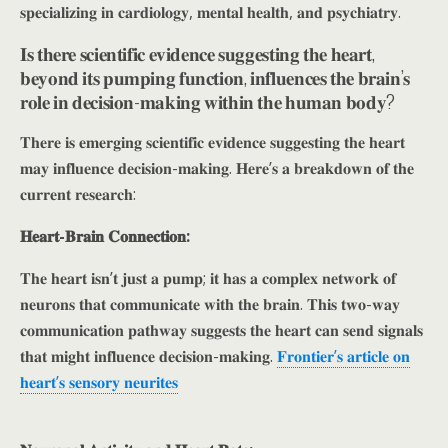
𝐬𝐩𝐞𝐜𝐢𝐚𝐥𝐢𝐳𝐢𝐧𝐠 𝐢𝐧 𝐜𝐚𝐫𝐝𝐢𝐨𝐥𝐨𝐠𝐲, 𝐦𝐞𝐧𝐭𝐚𝐥 𝐡𝐞𝐚𝐥𝐭𝐡, 𝐚𝐧𝐝 𝐩𝐬𝐲𝐜𝐡𝐢𝐚𝐭𝐫𝐲.
𝐈𝐬 𝐭𝐡𝐞𝐫𝐞 𝐬𝐜𝐢𝐞𝐧𝐭𝐢𝐟𝐢𝐜 𝐞𝐯𝐢𝐝𝐞𝐧𝐜𝐞 𝐬𝐮𝐠𝐠𝐞𝐬𝐭𝐢𝐧𝐠 𝐭𝐡𝐞 𝐡𝐞𝐚𝐫𝐭,
𝐛𝐞𝐲𝐨𝐧𝐝 𝐢𝐭𝐬 𝐩𝐮𝐦𝐩𝐢𝐧𝐠 𝐟𝐮𝐧𝐜𝐭𝐢𝐨𝐧, 𝐢𝐧𝐟𝐥𝐮𝐞𝐧𝐜𝐞𝐬 𝐭𝐡𝐞 𝐛𝐫𝐚𝐢𝐧’𝐬
𝐫𝐨𝐥𝐞 𝐢𝐧 𝐝𝐞𝐜𝐢𝐬𝐢𝐨𝐧-𝐦𝐚𝐤𝐢𝐧𝐠 𝐰𝐢𝐭𝐡𝐢𝐧 𝐭𝐡𝐞 𝐡𝐮𝐦𝐚𝐧 𝐛𝐨𝐝𝐲?
𝐓𝐡𝐞𝐫𝐞 𝐢𝐬 𝐞𝐦𝐞𝐫𝐠𝐢𝐧𝐠 𝐬𝐜𝐢𝐞𝐧𝐭𝐢𝐟𝐢𝐜 𝐞𝐯𝐢𝐝𝐞𝐧𝐜𝐞 𝐬𝐮𝐠𝐠𝐞𝐬𝐭𝐢𝐧𝐠 𝐭𝐡𝐞 𝐡𝐞𝐚𝐫𝐭
𝐦𝐚𝐲 𝐢𝐧𝐟𝐥𝐮𝐞𝐧𝐜𝐞 𝐝𝐞𝐜𝐢𝐬𝐢𝐨𝐧-𝐦𝐚𝐤𝐢𝐧𝐠. 𝐇𝐞𝐫𝐞’𝐬 𝐚 𝐛𝐫𝐞𝐚𝐤𝐝𝐨𝐰𝐧 𝐨𝐟 𝐭𝐡𝐞
𝐜𝐮𝐫𝐫𝐞𝐧𝐭 𝐫𝐞𝐬𝐞𝐚𝐫𝐜𝐡:
𝐇𝐞𝐚𝐫𝐭-𝐁𝐫𝐚𝐢𝐧 𝐂𝐨𝐧𝐧𝐞𝐜𝐭𝐢𝐨𝐧:
𝐓𝐡𝐞 𝐡𝐞𝐚𝐫𝐭 𝐢𝐬𝐧’𝐭 𝐣𝐮𝐬𝐭 𝐚 𝐩𝐮𝐦𝐩; 𝐢𝐭 𝐡𝐚𝐬 𝐚 𝐜𝐨𝐦𝐩𝐥𝐞𝐱 𝐧𝐞𝐭𝐰𝐨𝐫𝐤 𝐨𝐟
𝐧𝐞𝐮𝐫𝐨𝐧𝐬 𝐭𝐡𝐚𝐭 𝐜𝐨𝐦𝐦𝐮𝐧𝐢𝐜𝐚𝐭𝐞 𝐰𝐢𝐭𝐡 𝐭𝐡𝐞 𝐛𝐫𝐚𝐢𝐧. 𝐓𝐡𝐢𝐬 𝐭𝐰𝐨-𝐰𝐚𝐲
𝐜𝐨𝐦𝐦𝐮𝐧𝐢𝐜𝐚𝐭𝐢𝐨𝐧 𝐩𝐚𝐭𝐡𝐰𝐚𝐲 𝐬𝐮𝐠𝐠𝐞𝐬𝐭𝐬 𝐭𝐡𝐞 𝐡𝐞𝐚𝐫𝐭 𝐜𝐚𝐧 𝐬𝐞𝐧𝐝 𝐬𝐢𝐠𝐧𝐚𝐥𝐬
𝐭𝐡𝐚𝐭 𝐦𝐢𝐠𝐡𝐭 𝐢𝐧𝐟𝐥𝐮𝐞𝐧𝐜𝐞 𝐝𝐞𝐜𝐢𝐬𝐢𝐨𝐧-𝐦𝐚𝐤𝐢𝐧𝐠.
𝐅𝐫𝐨𝐧𝐭𝐢𝐞𝐫’𝐬 𝐚𝐫𝐭𝐢𝐜𝐥𝐞 𝐨𝐧
𝐡𝐞𝐚𝐫𝐭’𝐬 𝐬𝐞𝐧𝐬𝐨𝐫𝐲 𝐧𝐞𝐮𝐫𝐢𝐭𝐞𝐬