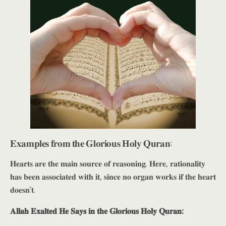
𝐄𝐱𝐚𝐦𝐩𝐥𝐞𝐬 𝐟𝐫𝐨𝐦 𝐭𝐡𝐞 𝐆𝐥𝐨𝐫𝐢𝐨𝐮𝐬 𝐇𝐨𝐥𝐲 𝐐𝐮𝐫𝐚𝐧:
𝐇𝐞𝐚𝐫𝐭𝐬 𝐚𝐫𝐞 𝐭𝐡𝐞 𝐦𝐚𝐢𝐧 𝐬𝐨𝐮𝐫𝐜𝐞 𝐨𝐟 𝐫𝐞𝐚𝐬𝐨𝐧𝐢𝐧𝐠. 𝐇𝐞𝐫𝐞, 𝐫𝐚𝐭𝐢𝐨𝐧𝐚𝐥𝐢𝐭𝐲
𝐡𝐚𝐬 𝐛𝐞𝐞𝐧 𝐚𝐬𝐬𝐨𝐜𝐢𝐚𝐭𝐞𝐝 𝐰𝐢𝐭𝐡 𝐢𝐭, 𝐬𝐢𝐧𝐜𝐞 𝐧𝐨 𝐨𝐫𝐠𝐚𝐧 𝐰𝐨𝐫𝐤𝐬 𝐢𝐟 𝐭𝐡𝐞 𝐡𝐞𝐚𝐫𝐭
𝐝𝐨𝐞𝐬𝐧’𝐭.
𝐀𝐥𝐥𝐚𝐡 𝐄𝐱𝐚𝐥𝐭𝐞𝐝 𝐇𝐞 𝐒𝐚𝐲𝐬 𝐢𝐧 𝐭𝐡𝐞 𝐆𝐥𝐨𝐫𝐢𝐨𝐮𝐬 𝐇𝐨𝐥𝐲 𝐐𝐮𝐫𝐚𝐧: