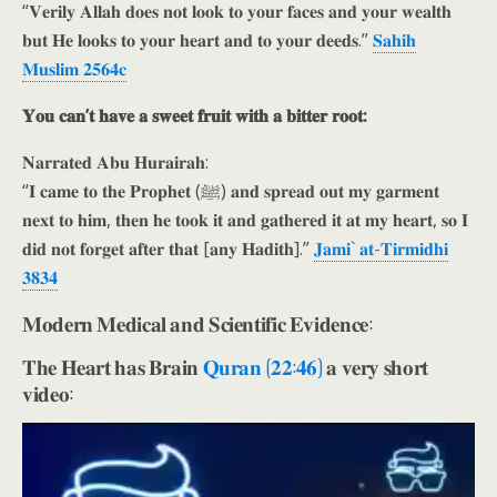
“𝐕𝐞𝐫𝐢𝐥𝐲 𝐀𝐥𝐥𝐚𝐡 𝐝𝐨𝐞𝐬 𝐧𝐨𝐭 𝐥𝐨𝐨𝐤 𝐭𝐨 𝐲𝐨𝐮𝐫 𝐟𝐚𝐜𝐞𝐬 𝐚𝐧𝐝 𝐲𝐨𝐮𝐫 𝐰𝐞𝐚𝐥𝐭𝐡
𝐛𝐮𝐭 𝐇𝐞 𝐥𝐨𝐨𝐤𝐬 𝐭𝐨 𝐲𝐨𝐮𝐫 𝐡𝐞𝐚𝐫𝐭 𝐚𝐧𝐝 𝐭𝐨 𝐲𝐨𝐮𝐫 𝐝𝐞𝐞𝐝𝐬.”
𝐒𝐚𝐡𝐢𝐡
𝐌𝐮𝐬𝐥𝐢𝐦 𝟐𝟓𝟔𝟒𝐜
𝐘𝐨𝐮 𝐜𝐚𝐧’𝐭 𝐡𝐚𝐯𝐞 𝐚 𝐬𝐰𝐞𝐞𝐭 𝐟𝐫𝐮𝐢𝐭 𝐰𝐢𝐭𝐡 𝐚 𝐛𝐢𝐭𝐭𝐞𝐫 𝐫𝐨𝐨𝐭:
𝐍𝐚𝐫𝐫𝐚𝐭𝐞𝐝 𝐀𝐛𝐮 𝐇𝐮𝐫𝐚𝐢𝐫𝐚𝐡:
“𝐈 𝐜𝐚𝐦𝐞 𝐭𝐨 𝐭𝐡𝐞 𝐏𝐫𝐨𝐩𝐡𝐞𝐭 (ﷺ) 𝐚𝐧𝐝 𝐬𝐩𝐫𝐞𝐚𝐝 𝐨𝐮𝐭 𝐦𝐲 𝐠𝐚𝐫𝐦𝐞𝐧𝐭
𝐧𝐞𝐱𝐭 𝐭𝐨 𝐡𝐢𝐦, 𝐭𝐡𝐞𝐧 𝐡𝐞 𝐭𝐨𝐨𝐤 𝐢𝐭 𝐚𝐧𝐝 𝐠𝐚𝐭𝐡𝐞𝐫𝐞𝐝 𝐢𝐭 𝐚𝐭 𝐦𝐲 𝐡𝐞𝐚𝐫𝐭, 𝐬𝐨 𝐈
𝐝𝐢𝐝 𝐧𝐨𝐭 𝐟𝐨𝐫𝐠𝐞𝐭 𝐚𝐟𝐭𝐞𝐫 𝐭𝐡𝐚𝐭 [𝐚𝐧𝐲 𝐇𝐚𝐝𝐢𝐭𝐡].”
𝐉𝐚𝐦𝐢` 𝐚𝐭-𝐓𝐢𝐫𝐦𝐢𝐝𝐡𝐢
𝟑𝟖𝟑𝟒
𝐌𝐨𝐝𝐞𝐫𝐧 𝐌𝐞𝐝𝐢𝐜𝐚𝐥 𝐚𝐧𝐝 𝐒𝐜𝐢𝐞𝐧𝐭𝐢𝐟𝐢𝐜 𝐄𝐯𝐢𝐝𝐞𝐧𝐜𝐞:
𝐓𝐡𝐞 𝐇𝐞𝐚𝐫𝐭 𝐡𝐚𝐬 𝐁𝐫𝐚𝐢𝐧
𝐐𝐮𝐫𝐚𝐧 (𝟐𝟐:𝟒𝟔)
𝐚 𝐯𝐞𝐫𝐲 𝐬𝐡𝐨𝐫𝐭
𝐯𝐢𝐝𝐞𝐨: