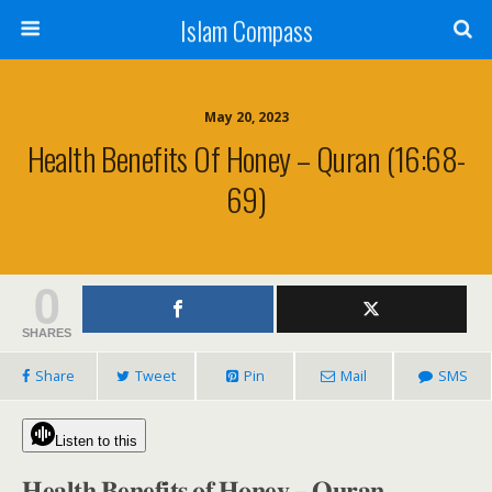
Islam Compass
May 20, 2023
Health Benefits Of Honey – Quran (16:68-
69)
0
SHARES
Share
Tweet
Pin
Mail
SMS
Listen to this
𝐇𝐞𝐚𝐥𝐭𝐡 𝐁𝐞𝐧𝐞𝐟𝐢𝐭𝐬 𝐨𝐟 𝐇𝐨𝐧𝐞𝐲 – 𝐐𝐮𝐫𝐚𝐧