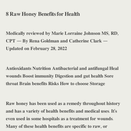
𝟖 𝐑𝐚𝐰 𝐇𝐨𝐧𝐞𝐲 𝐁𝐞𝐧𝐞𝐟𝐢𝐭𝐬 𝐟𝐨𝐫 𝐇𝐞𝐚𝐥𝐭𝐡
𝐌𝐞𝐝𝐢𝐜𝐚𝐥𝐥𝐲 𝐫𝐞𝐯𝐢𝐞𝐰𝐞𝐝 𝐛𝐲 𝐌𝐚𝐫𝐢𝐞 𝐋𝐨𝐫𝐫𝐚𝐢𝐧𝐞 𝐉𝐨𝐡𝐧𝐬𝐨𝐧 𝐌𝐒, 𝐑𝐃,
𝐂𝐏𝐓 — 𝐁𝐲 𝐑𝐞𝐧𝐚 𝐆𝐨𝐥𝐝𝐦𝐚𝐧 𝐚𝐧𝐝 𝐂𝐚𝐭𝐡𝐞𝐫𝐢𝐧𝐞 𝐂𝐥𝐚𝐫𝐤 —
𝐔𝐩𝐝𝐚𝐭𝐞𝐝 𝐨𝐧 𝐅𝐞𝐛𝐫𝐮𝐚𝐫𝐲 𝟐𝟖, 𝟐𝟎𝟐𝟐
𝐀𝐧𝐭𝐢𝐨𝐱𝐢𝐝𝐚𝐧𝐭𝐬 𝐍𝐮𝐭𝐫𝐢𝐭𝐢𝐨𝐧 𝐀𝐧𝐭𝐢𝐛𝐚𝐜𝐭𝐞𝐫𝐢𝐚𝐥 𝐚𝐧𝐝 𝐚𝐧𝐭𝐢𝐟𝐮𝐧𝐠𝐚𝐥 𝐇𝐞𝐚𝐥
𝐰𝐨𝐮𝐧𝐝𝐬 𝐁𝐨𝐨𝐬𝐭 𝐢𝐦𝐦𝐮𝐧𝐢𝐭𝐲 𝐃𝐢𝐠𝐞𝐬𝐭𝐢𝐨𝐧 𝐚𝐧𝐝 𝐠𝐮𝐭 𝐡𝐞𝐚𝐥𝐭𝐡 𝐒𝐨𝐫𝐞
𝐭𝐡𝐫𝐨𝐚𝐭 𝐁𝐫𝐚𝐢𝐧 𝐛𝐞𝐧𝐞𝐟𝐢𝐭𝐬 𝐑𝐢𝐬𝐤𝐬 𝐇𝐨𝐰 𝐭𝐨 𝐜𝐡𝐨𝐨𝐬𝐞 𝐒𝐭𝐨𝐫𝐚𝐠𝐞
𝐑𝐚𝐰 𝐡𝐨𝐧𝐞𝐲 𝐡𝐚𝐬 𝐛𝐞𝐞𝐧 𝐮𝐬𝐞𝐝 𝐚𝐬 𝐚 𝐫𝐞𝐦𝐞𝐝𝐲 𝐭𝐡𝐫𝐨𝐮𝐠𝐡𝐨𝐮𝐭 𝐡𝐢𝐬𝐭𝐨𝐫𝐲
𝐚𝐧𝐝 𝐡𝐚𝐬 𝐚 𝐯𝐚𝐫𝐢𝐞𝐭𝐲 𝐨𝐟 𝐡𝐞𝐚𝐥𝐭𝐡 𝐛𝐞𝐧𝐞𝐟𝐢𝐭𝐬 𝐚𝐧𝐝 𝐦𝐞𝐝𝐢𝐜𝐚𝐥 𝐮𝐬𝐞𝐬. 𝐈𝐭’𝐬
𝐞𝐯𝐞𝐧 𝐮𝐬𝐞𝐝 𝐢𝐧 𝐬𝐨𝐦𝐞 𝐡𝐨𝐬𝐩𝐢𝐭𝐚𝐥𝐬 𝐚𝐬 𝐚 𝐭𝐫𝐞𝐚𝐭𝐦𝐞𝐧𝐭 𝐟𝐨𝐫 𝐰𝐨𝐮𝐧𝐝𝐬.
𝐌𝐚𝐧𝐲 𝐨𝐟 𝐭𝐡𝐞𝐬𝐞 𝐡𝐞𝐚𝐥𝐭𝐡 𝐛𝐞𝐧𝐞𝐟𝐢𝐭𝐬 𝐚𝐫𝐞 𝐬𝐩𝐞𝐜𝐢𝐟𝐢𝐜 𝐭𝐨 𝐫𝐚𝐰, 𝐨𝐫