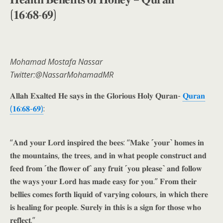
(𝟏𝟔:𝟔𝟖-𝟔𝟗)
Mohamad Mostafa Nassar
Twitter:@NassarMohamadMR
𝐀𝐥𝐥𝐚𝐡 𝐄𝐱𝐚𝐥𝐭𝐞𝐝 𝐇𝐞 𝐬𝐚𝐲𝐬 𝐢𝐧 𝐭𝐡𝐞 𝐆𝐥𝐨𝐫𝐢𝐨𝐮𝐬 𝐇𝐨𝐥𝐲 𝐐𝐮𝐫𝐚𝐧-
𝐐𝐮𝐫𝐚𝐧
(𝟏𝟔:𝟔𝟖-𝟔𝟗)
:
“𝐀𝐧𝐝 𝐲𝐨𝐮𝐫 𝐋𝐨𝐫𝐝 𝐢𝐧𝐬𝐩𝐢𝐫𝐞𝐝 𝐭𝐡𝐞 𝐛𝐞𝐞𝐬: “𝐌𝐚𝐤𝐞 ˹𝐲𝐨𝐮𝐫˺ 𝐡𝐨𝐦𝐞𝐬 𝐢𝐧
𝐭𝐡𝐞 𝐦𝐨𝐮𝐧𝐭𝐚𝐢𝐧𝐬, 𝐭𝐡𝐞 𝐭𝐫𝐞𝐞𝐬, 𝐚𝐧𝐝 𝐢𝐧 𝐰𝐡𝐚𝐭 𝐩𝐞𝐨𝐩𝐥𝐞 𝐜𝐨𝐧𝐬𝐭𝐫𝐮𝐜𝐭 𝐚𝐧𝐝
𝐟𝐞𝐞𝐝 𝐟𝐫𝐨𝐦 ˹𝐭𝐡𝐞 𝐟𝐥𝐨𝐰𝐞𝐫 𝐨𝐟˺ 𝐚𝐧𝐲 𝐟𝐫𝐮𝐢𝐭 ˹𝐲𝐨𝐮 𝐩𝐥𝐞𝐚𝐬𝐞˺ 𝐚𝐧𝐝 𝐟𝐨𝐥𝐥𝐨𝐰
𝐭𝐡𝐞 𝐰𝐚𝐲𝐬 𝐲𝐨𝐮𝐫 𝐋𝐨𝐫𝐝 𝐡𝐚𝐬 𝐦𝐚𝐝𝐞 𝐞𝐚𝐬𝐲 𝐟𝐨𝐫 𝐲𝐨𝐮.” 𝐅𝐫𝐨𝐦 𝐭𝐡𝐞𝐢𝐫
𝐛𝐞𝐥𝐥𝐢𝐞𝐬 𝐜𝐨𝐦𝐞𝐬 𝐟𝐨𝐫𝐭𝐡 𝐥𝐢𝐪𝐮𝐢𝐝 𝐨𝐟 𝐯𝐚𝐫𝐲𝐢𝐧𝐠 𝐜𝐨𝐥𝐨𝐮𝐫𝐬, 𝐢𝐧 𝐰𝐡𝐢𝐜𝐡 𝐭𝐡𝐞𝐫𝐞
𝐢𝐬 𝐡𝐞𝐚𝐥𝐢𝐧𝐠 𝐟𝐨𝐫 𝐩𝐞𝐨𝐩𝐥𝐞. 𝐒𝐮𝐫𝐞𝐥𝐲 𝐢𝐧 𝐭𝐡𝐢𝐬 𝐢𝐬 𝐚 𝐬𝐢𝐠𝐧 𝐟𝐨𝐫 𝐭𝐡𝐨𝐬𝐞 𝐰𝐡𝐨
𝐫𝐞𝐟𝐥𝐞𝐜𝐭.”