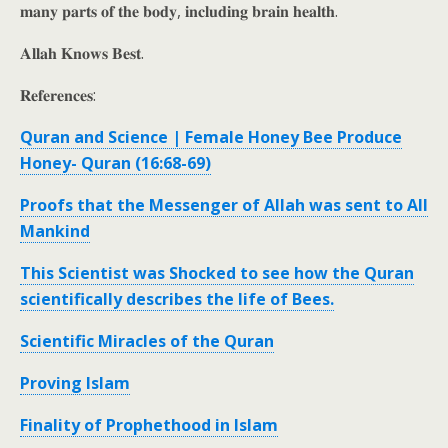
𝐦𝐚𝐧𝐲 𝐩𝐚𝐫𝐭𝐬 𝐨𝐟 𝐭𝐡𝐞 𝐛𝐨𝐝𝐲, 𝐢𝐧𝐜𝐥𝐮𝐝𝐢𝐧𝐠 𝐛𝐫𝐚𝐢𝐧 𝐡𝐞𝐚𝐥𝐭𝐡.
𝐀𝐥𝐥𝐚𝐡 𝐊𝐧𝐨𝐰𝐬 𝐁𝐞𝐬𝐭.
𝐑𝐞𝐟𝐞𝐫𝐞𝐧𝐜𝐞𝐬:
Quran and Science | Female Honey Bee Produce
Honey- Quran (16:68-69)
Proofs that the Messenger of Allah was sent to All
Mankind
This Scientist was Shocked to see how the Quran
scientifically describes the life of Bees.
Scientific Miracles of the Quran
Proving Islam
Finality of Prophethood in Islam