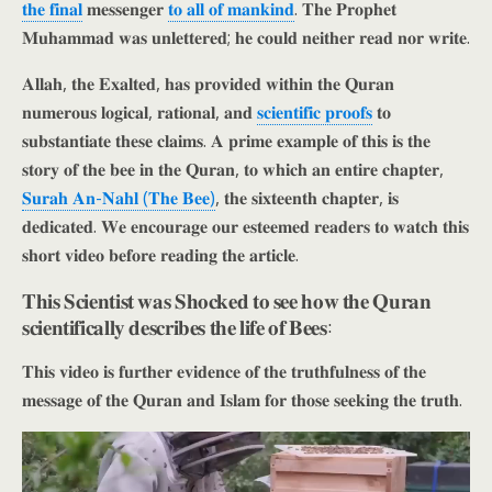
𝐭𝐡𝐞 𝐟𝐢𝐧𝐚𝐥
𝐦𝐞𝐬𝐬𝐞𝐧𝐠𝐞𝐫
𝐭𝐨 𝐚𝐥𝐥 𝐨𝐟 𝐦𝐚𝐧𝐤𝐢𝐧𝐝
. 𝐓𝐡𝐞 𝐏𝐫𝐨𝐩𝐡𝐞𝐭
𝐌𝐮𝐡𝐚𝐦𝐦𝐚𝐝 𝐰𝐚𝐬 𝐮𝐧𝐥𝐞𝐭𝐭𝐞𝐫𝐞𝐝; 𝐡𝐞 𝐜𝐨𝐮𝐥𝐝 𝐧𝐞𝐢𝐭𝐡𝐞𝐫 𝐫𝐞𝐚𝐝 𝐧𝐨𝐫 𝐰𝐫𝐢𝐭𝐞.
𝐀𝐥𝐥𝐚𝐡, 𝐭𝐡𝐞 𝐄𝐱𝐚𝐥𝐭𝐞𝐝, 𝐡𝐚𝐬 𝐩𝐫𝐨𝐯𝐢𝐝𝐞𝐝 𝐰𝐢𝐭𝐡𝐢𝐧 𝐭𝐡𝐞 𝐐𝐮𝐫𝐚𝐧
𝐧𝐮𝐦𝐞𝐫𝐨𝐮𝐬 𝐥𝐨𝐠𝐢𝐜𝐚𝐥, 𝐫𝐚𝐭𝐢𝐨𝐧𝐚𝐥, 𝐚𝐧𝐝
𝐬𝐜𝐢𝐞𝐧𝐭𝐢𝐟𝐢𝐜 𝐩𝐫𝐨𝐨𝐟𝐬
𝐭𝐨
𝐬𝐮𝐛𝐬𝐭𝐚𝐧𝐭𝐢𝐚𝐭𝐞 𝐭𝐡𝐞𝐬𝐞 𝐜𝐥𝐚𝐢𝐦𝐬. 𝐀 𝐩𝐫𝐢𝐦𝐞 𝐞𝐱𝐚𝐦𝐩𝐥𝐞 𝐨𝐟 𝐭𝐡𝐢𝐬 𝐢𝐬 𝐭𝐡𝐞
𝐬𝐭𝐨𝐫𝐲 𝐨𝐟 𝐭𝐡𝐞 𝐛𝐞𝐞 𝐢𝐧 𝐭𝐡𝐞 𝐐𝐮𝐫𝐚𝐧, 𝐭𝐨 𝐰𝐡𝐢𝐜𝐡 𝐚𝐧 𝐞𝐧𝐭𝐢𝐫𝐞 𝐜𝐡𝐚𝐩𝐭𝐞𝐫,
𝐒𝐮𝐫𝐚𝐡 𝐀𝐧-𝐍𝐚𝐡𝐥 (𝐓𝐡𝐞 𝐁𝐞𝐞)
, 𝐭𝐡𝐞 𝐬𝐢𝐱𝐭𝐞𝐞𝐧𝐭𝐡 𝐜𝐡𝐚𝐩𝐭𝐞𝐫, 𝐢𝐬
𝐝𝐞𝐝𝐢𝐜𝐚𝐭𝐞𝐝. 𝐖𝐞 𝐞𝐧𝐜𝐨𝐮𝐫𝐚𝐠𝐞 𝐨𝐮𝐫 𝐞𝐬𝐭𝐞𝐞𝐦𝐞𝐝 𝐫𝐞𝐚𝐝𝐞𝐫𝐬 𝐭𝐨 𝐰𝐚𝐭𝐜𝐡 𝐭𝐡𝐢𝐬
𝐬𝐡𝐨𝐫𝐭 𝐯𝐢𝐝𝐞𝐨 𝐛𝐞𝐟𝐨𝐫𝐞 𝐫𝐞𝐚𝐝𝐢𝐧𝐠 𝐭𝐡𝐞 𝐚𝐫𝐭𝐢𝐜𝐥𝐞.
𝐓𝐡𝐢𝐬 𝐒𝐜𝐢𝐞𝐧𝐭𝐢𝐬𝐭 𝐰𝐚𝐬 𝐒𝐡𝐨𝐜𝐤𝐞𝐝 𝐭𝐨 𝐬𝐞𝐞 𝐡𝐨𝐰 𝐭𝐡𝐞 𝐐𝐮𝐫𝐚𝐧
𝐬𝐜𝐢𝐞𝐧𝐭𝐢𝐟𝐢𝐜𝐚𝐥𝐥𝐲 𝐝𝐞𝐬𝐜𝐫𝐢𝐛𝐞𝐬 𝐭𝐡𝐞 𝐥𝐢𝐟𝐞 𝐨𝐟 𝐁𝐞𝐞𝐬:
𝐓𝐡𝐢𝐬 𝐯𝐢𝐝𝐞𝐨 𝐢𝐬 𝐟𝐮𝐫𝐭𝐡𝐞𝐫 𝐞𝐯𝐢𝐝𝐞𝐧𝐜𝐞 𝐨𝐟 𝐭𝐡𝐞 𝐭𝐫𝐮𝐭𝐡𝐟𝐮𝐥𝐧𝐞𝐬𝐬 𝐨𝐟 𝐭𝐡𝐞
𝐦𝐞𝐬𝐬𝐚𝐠𝐞 𝐨𝐟 𝐭𝐡𝐞 𝐐𝐮𝐫𝐚𝐧 𝐚𝐧𝐝 𝐈𝐬𝐥𝐚𝐦 𝐟𝐨𝐫 𝐭𝐡𝐨𝐬𝐞 𝐬𝐞𝐞𝐤𝐢𝐧𝐠 𝐭𝐡𝐞 𝐭𝐫𝐮𝐭𝐡.