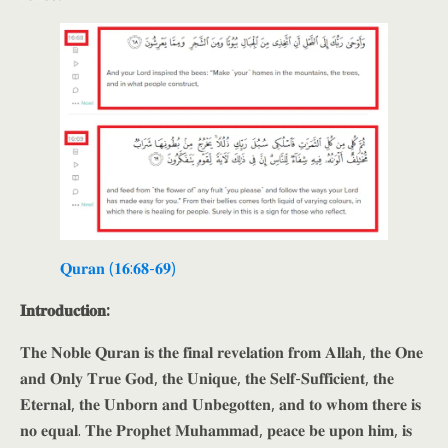
𝐐𝐮𝐫𝐚𝐧 (𝟏𝟔:𝟔𝟖-𝟔𝟗)
𝐈𝐧𝐭𝐫𝐨𝐝𝐮𝐜𝐭𝐢𝐨𝐧:
𝐓𝐡𝐞 𝐍𝐨𝐛𝐥𝐞 𝐐𝐮𝐫𝐚𝐧 𝐢𝐬 𝐭𝐡𝐞 𝐟𝐢𝐧𝐚𝐥 𝐫𝐞𝐯𝐞𝐥𝐚𝐭𝐢𝐨𝐧 𝐟𝐫𝐨𝐦 𝐀𝐥𝐥𝐚𝐡, 𝐭𝐡𝐞 𝐎𝐧𝐞
𝐚𝐧𝐝 𝐎𝐧𝐥𝐲 𝐓𝐫𝐮𝐞 𝐆𝐨𝐝, 𝐭𝐡𝐞 𝐔𝐧𝐢𝐪𝐮𝐞, 𝐭𝐡𝐞 𝐒𝐞𝐥𝐟-𝐒𝐮𝐟𝐟𝐢𝐜𝐢𝐞𝐧𝐭, 𝐭𝐡𝐞
𝐄𝐭𝐞𝐫𝐧𝐚𝐥, 𝐭𝐡𝐞 𝐔𝐧𝐛𝐨𝐫𝐧 𝐚𝐧𝐝 𝐔𝐧𝐛𝐞𝐠𝐨𝐭𝐭𝐞𝐧, 𝐚𝐧𝐝 𝐭𝐨 𝐰𝐡𝐨𝐦 𝐭𝐡𝐞𝐫𝐞 𝐢𝐬
𝐧𝐨 𝐞𝐪𝐮𝐚𝐥. 𝐓𝐡𝐞 𝐏𝐫𝐨𝐩𝐡𝐞𝐭 𝐌𝐮𝐡𝐚𝐦𝐦𝐚𝐝, 𝐩𝐞𝐚𝐜𝐞 𝐛𝐞 𝐮𝐩𝐨𝐧 𝐡𝐢𝐦, 𝐢𝐬