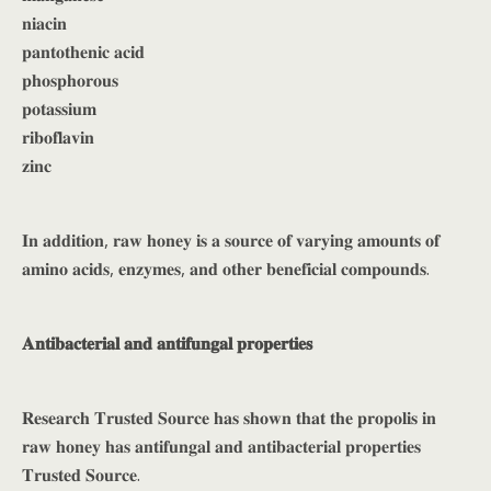
𝐧𝐢𝐚𝐜𝐢𝐧
𝐩𝐚𝐧𝐭𝐨𝐭𝐡𝐞𝐧𝐢𝐜 𝐚𝐜𝐢𝐝
𝐩𝐡𝐨𝐬𝐩𝐡𝐨𝐫𝐨𝐮𝐬
𝐩𝐨𝐭𝐚𝐬𝐬𝐢𝐮𝐦
𝐫𝐢𝐛𝐨𝐟𝐥𝐚𝐯𝐢𝐧
𝐳𝐢𝐧𝐜
𝐈𝐧 𝐚𝐝𝐝𝐢𝐭𝐢𝐨𝐧, 𝐫𝐚𝐰 𝐡𝐨𝐧𝐞𝐲 𝐢𝐬 𝐚 𝐬𝐨𝐮𝐫𝐜𝐞 𝐨𝐟 𝐯𝐚𝐫𝐲𝐢𝐧𝐠 𝐚𝐦𝐨𝐮𝐧𝐭𝐬 𝐨𝐟
𝐚𝐦𝐢𝐧𝐨 𝐚𝐜𝐢𝐝𝐬, 𝐞𝐧𝐳𝐲𝐦𝐞𝐬, 𝐚𝐧𝐝 𝐨𝐭𝐡𝐞𝐫 𝐛𝐞𝐧𝐞𝐟𝐢𝐜𝐢𝐚𝐥 𝐜𝐨𝐦𝐩𝐨𝐮𝐧𝐝𝐬.
𝐀𝐧𝐭𝐢𝐛𝐚𝐜𝐭𝐞𝐫𝐢𝐚𝐥 𝐚𝐧𝐝 𝐚𝐧𝐭𝐢𝐟𝐮𝐧𝐠𝐚𝐥 𝐩𝐫𝐨𝐩𝐞𝐫𝐭𝐢𝐞𝐬
𝐑𝐞𝐬𝐞𝐚𝐫𝐜𝐡 𝐓𝐫𝐮𝐬𝐭𝐞𝐝 𝐒𝐨𝐮𝐫𝐜𝐞 𝐡𝐚𝐬 𝐬𝐡𝐨𝐰𝐧 𝐭𝐡𝐚𝐭 𝐭𝐡𝐞 𝐩𝐫𝐨𝐩𝐨𝐥𝐢𝐬 𝐢𝐧
𝐫𝐚𝐰 𝐡𝐨𝐧𝐞𝐲 𝐡𝐚𝐬 𝐚𝐧𝐭𝐢𝐟𝐮𝐧𝐠𝐚𝐥 𝐚𝐧𝐝 𝐚𝐧𝐭𝐢𝐛𝐚𝐜𝐭𝐞𝐫𝐢𝐚𝐥 𝐩𝐫𝐨𝐩𝐞𝐫𝐭𝐢𝐞𝐬
𝐓𝐫𝐮𝐬𝐭𝐞𝐝 𝐒𝐨𝐮𝐫𝐜𝐞.