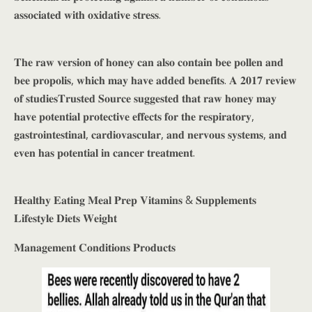
𝐚𝐬𝐬𝐨𝐜𝐢𝐚𝐭𝐞𝐝 𝐰𝐢𝐭𝐡 𝐨𝐱𝐢𝐝𝐚𝐭𝐢𝐯𝐞 𝐬𝐭𝐫𝐞𝐬𝐬.
𝐓𝐡𝐞 𝐫𝐚𝐰 𝐯𝐞𝐫𝐬𝐢𝐨𝐧 𝐨𝐟 𝐡𝐨𝐧𝐞𝐲 𝐜𝐚𝐧 𝐚𝐥𝐬𝐨 𝐜𝐨𝐧𝐭𝐚𝐢𝐧 𝐛𝐞𝐞 𝐩𝐨𝐥𝐥𝐞𝐧 𝐚𝐧𝐝
𝐛𝐞𝐞 𝐩𝐫𝐨𝐩𝐨𝐥𝐢𝐬, 𝐰𝐡𝐢𝐜𝐡 𝐦𝐚𝐲 𝐡𝐚𝐯𝐞 𝐚𝐝𝐝𝐞𝐝 𝐛𝐞𝐧𝐞𝐟𝐢𝐭𝐬. 𝐀 𝟐𝟎𝟏𝟕 𝐫𝐞𝐯𝐢𝐞𝐰
𝐨𝐟 𝐬𝐭𝐮𝐝𝐢𝐞𝐬𝐓𝐫𝐮𝐬𝐭𝐞𝐝 𝐒𝐨𝐮𝐫𝐜𝐞 𝐬𝐮𝐠𝐠𝐞𝐬𝐭𝐞𝐝 𝐭𝐡𝐚𝐭 𝐫𝐚𝐰 𝐡𝐨𝐧𝐞𝐲 𝐦𝐚𝐲
𝐡𝐚𝐯𝐞 𝐩𝐨𝐭𝐞𝐧𝐭𝐢𝐚𝐥 𝐩𝐫𝐨𝐭𝐞𝐜𝐭𝐢𝐯𝐞 𝐞𝐟𝐟𝐞𝐜𝐭𝐬 𝐟𝐨𝐫 𝐭𝐡𝐞 𝐫𝐞𝐬𝐩𝐢𝐫𝐚𝐭𝐨𝐫𝐲,
𝐠𝐚𝐬𝐭𝐫𝐨𝐢𝐧𝐭𝐞𝐬𝐭𝐢𝐧𝐚𝐥, 𝐜𝐚𝐫𝐝𝐢𝐨𝐯𝐚𝐬𝐜𝐮𝐥𝐚𝐫, 𝐚𝐧𝐝 𝐧𝐞𝐫𝐯𝐨𝐮𝐬 𝐬𝐲𝐬𝐭𝐞𝐦𝐬, 𝐚𝐧𝐝
𝐞𝐯𝐞𝐧 𝐡𝐚𝐬 𝐩𝐨𝐭𝐞𝐧𝐭𝐢𝐚𝐥 𝐢𝐧 𝐜𝐚𝐧𝐜𝐞𝐫 𝐭𝐫𝐞𝐚𝐭𝐦𝐞𝐧𝐭.
𝐇𝐞𝐚𝐥𝐭𝐡𝐲 𝐄𝐚𝐭𝐢𝐧𝐠 𝐌𝐞𝐚𝐥 𝐏𝐫𝐞𝐩 𝐕𝐢𝐭𝐚𝐦𝐢𝐧𝐬 & 𝐒𝐮𝐩𝐩𝐥𝐞𝐦𝐞𝐧𝐭𝐬
𝐋𝐢𝐟𝐞𝐬𝐭𝐲𝐥𝐞 𝐃𝐢𝐞𝐭𝐬 𝐖𝐞𝐢𝐠𝐡𝐭
𝐌𝐚𝐧𝐚𝐠𝐞𝐦𝐞𝐧𝐭 𝐂𝐨𝐧𝐝𝐢𝐭𝐢𝐨𝐧𝐬 𝐏𝐫𝐨𝐝𝐮𝐜𝐭𝐬