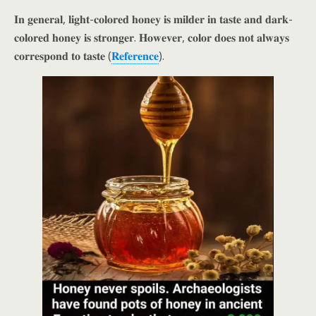
𝐈𝐧 𝐠𝐞𝐧𝐞𝐫𝐚𝐥, 𝐥𝐢𝐠𝐡𝐭-𝐜𝐨𝐥𝐨𝐫𝐞𝐝 𝐡𝐨𝐧𝐞𝐲 𝐢𝐬 𝐦𝐢𝐥𝐝𝐞𝐫 𝐢𝐧 𝐭𝐚𝐬𝐭𝐞 𝐚𝐧𝐝 𝐝𝐚𝐫𝐤-
𝐜𝐨𝐥𝐨𝐫𝐞𝐝 𝐡𝐨𝐧𝐞𝐲 𝐢𝐬 𝐬𝐭𝐫𝐨𝐧𝐠𝐞𝐫. 𝐇𝐨𝐰𝐞𝐯𝐞𝐫, 𝐜𝐨𝐥𝐨𝐫 𝐝𝐨𝐞𝐬 𝐧𝐨𝐭 𝐚𝐥𝐰𝐚𝐲𝐬
𝐜𝐨𝐫𝐫𝐞𝐬𝐩𝐨𝐧𝐝 𝐭𝐨 𝐭𝐚𝐬𝐭𝐞 (
𝐑𝐞𝐟𝐞𝐫𝐞𝐧𝐜𝐞
).