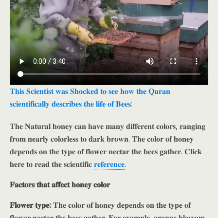
𝐓𝐡𝐢𝐬 𝐒𝐜𝐢𝐞𝐧𝐭𝐢𝐬𝐭 𝐰𝐚𝐬 𝐒𝐡𝐨𝐜𝐤𝐞𝐝 𝐭𝐨 𝐬𝐞𝐞 𝐡𝐨𝐰 𝐭𝐡𝐞 𝐐𝐮𝐫𝐚𝐧
𝐬𝐜𝐢𝐞𝐧𝐭𝐢𝐟𝐢𝐜𝐚𝐥𝐥𝐲 𝐝𝐞𝐬𝐜𝐫𝐢𝐛𝐞𝐬 𝐭𝐡𝐞 𝐥𝐢𝐟𝐞 𝐨𝐟 𝐁𝐞𝐞𝐬:
𝐓𝐡𝐞 𝐍𝐚𝐭𝐮𝐫𝐚𝐥 𝐡𝐨𝐧𝐞𝐲 𝐜𝐚𝐧 𝐡𝐚𝐯𝐞 𝐦𝐚𝐧𝐲 𝐝𝐢𝐟𝐟𝐞𝐫𝐞𝐧𝐭 𝐜𝐨𝐥𝐨𝐫𝐬, 𝐫𝐚𝐧𝐠𝐢𝐧𝐠
𝐟𝐫𝐨𝐦 𝐧𝐞𝐚𝐫𝐥𝐲 𝐜𝐨𝐥𝐨𝐫𝐥𝐞𝐬𝐬 𝐭𝐨 𝐝𝐚𝐫𝐤 𝐛𝐫𝐨𝐰𝐧. 𝐓𝐡𝐞 𝐜𝐨𝐥𝐨𝐫 𝐨𝐟 𝐡𝐨𝐧𝐞𝐲
𝐝𝐞𝐩𝐞𝐧𝐝𝐬 𝐨𝐧 𝐭𝐡𝐞 𝐭𝐲𝐩𝐞 𝐨𝐟 𝐟𝐥𝐨𝐰𝐞𝐫 𝐧𝐞𝐜𝐭𝐚𝐫 𝐭𝐡𝐞 𝐛𝐞𝐞𝐬 𝐠𝐚𝐭𝐡𝐞𝐫. 𝐂𝐥𝐢𝐜𝐤
𝐡𝐞𝐫𝐞 𝐭𝐨 𝐫𝐞𝐚𝐝 𝐭𝐡𝐞 𝐬𝐜𝐢𝐞𝐧𝐭𝐢𝐟𝐢𝐜
𝐫𝐞𝐟𝐞𝐫𝐞𝐧𝐜𝐞
.
𝐅𝐚𝐜𝐭𝐨𝐫𝐬 𝐭𝐡𝐚𝐭 𝐚𝐟𝐟𝐞𝐜𝐭 𝐡𝐨𝐧𝐞𝐲 𝐜𝐨𝐥𝐨𝐫
𝐅𝐥𝐨𝐰𝐞𝐫 𝐭𝐲𝐩𝐞:
𝐓𝐡𝐞 𝐜𝐨𝐥𝐨𝐫 𝐨𝐟 𝐡𝐨𝐧𝐞𝐲 𝐝𝐞𝐩𝐞𝐧𝐝𝐬 𝐨𝐧 𝐭𝐡𝐞 𝐭𝐲𝐩𝐞 𝐨𝐟
𝐟𝐥𝐨𝐰𝐞𝐫 𝐧𝐞𝐜𝐭𝐚𝐫 𝐭𝐡𝐞 𝐛𝐞𝐞𝐬 𝐠𝐚𝐭𝐡𝐞𝐫. 𝐅𝐨𝐫 𝐞𝐱𝐚𝐦𝐩𝐥𝐞, 𝐨𝐫𝐚𝐧𝐠𝐞 𝐛𝐥𝐨𝐬𝐬𝐨𝐦