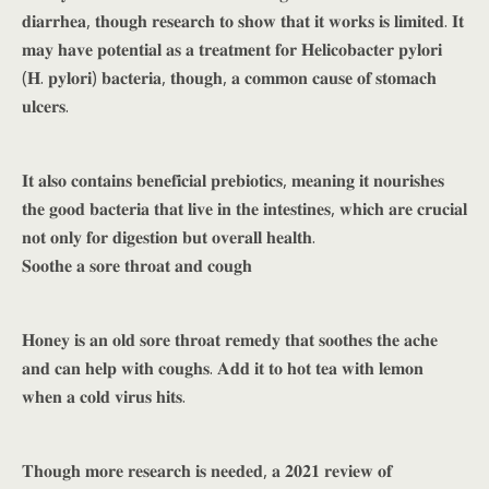
𝐝𝐢𝐚𝐫𝐫𝐡𝐞𝐚, 𝐭𝐡𝐨𝐮𝐠𝐡 𝐫𝐞𝐬𝐞𝐚𝐫𝐜𝐡 𝐭𝐨 𝐬𝐡𝐨𝐰 𝐭𝐡𝐚𝐭 𝐢𝐭 𝐰𝐨𝐫𝐤𝐬 𝐢𝐬 𝐥𝐢𝐦𝐢𝐭𝐞𝐝. 𝐈𝐭
𝐦𝐚𝐲 𝐡𝐚𝐯𝐞 𝐩𝐨𝐭𝐞𝐧𝐭𝐢𝐚𝐥 𝐚𝐬 𝐚 𝐭𝐫𝐞𝐚𝐭𝐦𝐞𝐧𝐭 𝐟𝐨𝐫 𝐇𝐞𝐥𝐢𝐜𝐨𝐛𝐚𝐜𝐭𝐞𝐫 𝐩𝐲𝐥𝐨𝐫𝐢
(𝐇. 𝐩𝐲𝐥𝐨𝐫𝐢) 𝐛𝐚𝐜𝐭𝐞𝐫𝐢𝐚, 𝐭𝐡𝐨𝐮𝐠𝐡, 𝐚 𝐜𝐨𝐦𝐦𝐨𝐧 𝐜𝐚𝐮𝐬𝐞 𝐨𝐟 𝐬𝐭𝐨𝐦𝐚𝐜𝐡
𝐮𝐥𝐜𝐞𝐫𝐬.
𝐈𝐭 𝐚𝐥𝐬𝐨 𝐜𝐨𝐧𝐭𝐚𝐢𝐧𝐬 𝐛𝐞𝐧𝐞𝐟𝐢𝐜𝐢𝐚𝐥 𝐩𝐫𝐞𝐛𝐢𝐨𝐭𝐢𝐜𝐬, 𝐦𝐞𝐚𝐧𝐢𝐧𝐠 𝐢𝐭 𝐧𝐨𝐮𝐫𝐢𝐬𝐡𝐞𝐬
𝐭𝐡𝐞 𝐠𝐨𝐨𝐝 𝐛𝐚𝐜𝐭𝐞𝐫𝐢𝐚 𝐭𝐡𝐚𝐭 𝐥𝐢𝐯𝐞 𝐢𝐧 𝐭𝐡𝐞 𝐢𝐧𝐭𝐞𝐬𝐭𝐢𝐧𝐞𝐬, 𝐰𝐡𝐢𝐜𝐡 𝐚𝐫𝐞 𝐜𝐫𝐮𝐜𝐢𝐚𝐥
𝐧𝐨𝐭 𝐨𝐧𝐥𝐲 𝐟𝐨𝐫 𝐝𝐢𝐠𝐞𝐬𝐭𝐢𝐨𝐧 𝐛𝐮𝐭 𝐨𝐯𝐞𝐫𝐚𝐥𝐥 𝐡𝐞𝐚𝐥𝐭𝐡.
𝐒𝐨𝐨𝐭𝐡𝐞 𝐚 𝐬𝐨𝐫𝐞 𝐭𝐡𝐫𝐨𝐚𝐭 𝐚𝐧𝐝 𝐜𝐨𝐮𝐠𝐡
𝐇𝐨𝐧𝐞𝐲 𝐢𝐬 𝐚𝐧 𝐨𝐥𝐝 𝐬𝐨𝐫𝐞 𝐭𝐡𝐫𝐨𝐚𝐭 𝐫𝐞𝐦𝐞𝐝𝐲 𝐭𝐡𝐚𝐭 𝐬𝐨𝐨𝐭𝐡𝐞𝐬 𝐭𝐡𝐞 𝐚𝐜𝐡𝐞
𝐚𝐧𝐝 𝐜𝐚𝐧 𝐡𝐞𝐥𝐩 𝐰𝐢𝐭𝐡 𝐜𝐨𝐮𝐠𝐡𝐬. 𝐀𝐝𝐝 𝐢𝐭 𝐭𝐨 𝐡𝐨𝐭 𝐭𝐞𝐚 𝐰𝐢𝐭𝐡 𝐥𝐞𝐦𝐨𝐧
𝐰𝐡𝐞𝐧 𝐚 𝐜𝐨𝐥𝐝 𝐯𝐢𝐫𝐮𝐬 𝐡𝐢𝐭𝐬.
𝐓𝐡𝐨𝐮𝐠𝐡 𝐦𝐨𝐫𝐞 𝐫𝐞𝐬𝐞𝐚𝐫𝐜𝐡 𝐢𝐬 𝐧𝐞𝐞𝐝𝐞𝐝, 𝐚 𝟐𝟎𝟐𝟏 𝐫𝐞𝐯𝐢𝐞𝐰 𝐨𝐟