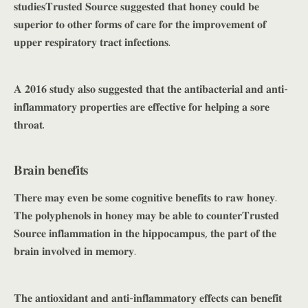
𝐬𝐭𝐮𝐝𝐢𝐞𝐬𝐓𝐫𝐮𝐬𝐭𝐞𝐝 𝐒𝐨𝐮𝐫𝐜𝐞 𝐬𝐮𝐠𝐠𝐞𝐬𝐭𝐞𝐝 𝐭𝐡𝐚𝐭 𝐡𝐨𝐧𝐞𝐲 𝐜𝐨𝐮𝐥𝐝 𝐛𝐞
𝐬𝐮𝐩𝐞𝐫𝐢𝐨𝐫 𝐭𝐨 𝐨𝐭𝐡𝐞𝐫 𝐟𝐨𝐫𝐦𝐬 𝐨𝐟 𝐜𝐚𝐫𝐞 𝐟𝐨𝐫 𝐭𝐡𝐞 𝐢𝐦𝐩𝐫𝐨𝐯𝐞𝐦𝐞𝐧𝐭 𝐨𝐟
𝐮𝐩𝐩𝐞𝐫 𝐫𝐞𝐬𝐩𝐢𝐫𝐚𝐭𝐨𝐫𝐲 𝐭𝐫𝐚𝐜𝐭 𝐢𝐧𝐟𝐞𝐜𝐭𝐢𝐨𝐧𝐬.
𝐀 𝟐𝟎𝟏𝟔 𝐬𝐭𝐮𝐝𝐲 𝐚𝐥𝐬𝐨 𝐬𝐮𝐠𝐠𝐞𝐬𝐭𝐞𝐝 𝐭𝐡𝐚𝐭 𝐭𝐡𝐞 𝐚𝐧𝐭𝐢𝐛𝐚𝐜𝐭𝐞𝐫𝐢𝐚𝐥 𝐚𝐧𝐝 𝐚𝐧𝐭𝐢-
𝐢𝐧𝐟𝐥𝐚𝐦𝐦𝐚𝐭𝐨𝐫𝐲 𝐩𝐫𝐨𝐩𝐞𝐫𝐭𝐢𝐞𝐬 𝐚𝐫𝐞 𝐞𝐟𝐟𝐞𝐜𝐭𝐢𝐯𝐞 𝐟𝐨𝐫 𝐡𝐞𝐥𝐩𝐢𝐧𝐠 𝐚 𝐬𝐨𝐫𝐞
𝐭𝐡𝐫𝐨𝐚𝐭.
𝐁𝐫𝐚𝐢𝐧 𝐛𝐞𝐧𝐞𝐟𝐢𝐭𝐬
𝐓𝐡𝐞𝐫𝐞 𝐦𝐚𝐲 𝐞𝐯𝐞𝐧 𝐛𝐞 𝐬𝐨𝐦𝐞 𝐜𝐨𝐠𝐧𝐢𝐭𝐢𝐯𝐞 𝐛𝐞𝐧𝐞𝐟𝐢𝐭𝐬 𝐭𝐨 𝐫𝐚𝐰 𝐡𝐨𝐧𝐞𝐲.
𝐓𝐡𝐞 𝐩𝐨𝐥𝐲𝐩𝐡𝐞𝐧𝐨𝐥𝐬 𝐢𝐧 𝐡𝐨𝐧𝐞𝐲 𝐦𝐚𝐲 𝐛𝐞 𝐚𝐛𝐥𝐞 𝐭𝐨 𝐜𝐨𝐮𝐧𝐭𝐞𝐫𝐓𝐫𝐮𝐬𝐭𝐞𝐝
𝐒𝐨𝐮𝐫𝐜𝐞 𝐢𝐧𝐟𝐥𝐚𝐦𝐦𝐚𝐭𝐢𝐨𝐧 𝐢𝐧 𝐭𝐡𝐞 𝐡𝐢𝐩𝐩𝐨𝐜𝐚𝐦𝐩𝐮𝐬, 𝐭𝐡𝐞 𝐩𝐚𝐫𝐭 𝐨𝐟 𝐭𝐡𝐞
𝐛𝐫𝐚𝐢𝐧 𝐢𝐧𝐯𝐨𝐥𝐯𝐞𝐝 𝐢𝐧 𝐦𝐞𝐦𝐨𝐫𝐲.
𝐓𝐡𝐞 𝐚𝐧𝐭𝐢𝐨𝐱𝐢𝐝𝐚𝐧𝐭 𝐚𝐧𝐝 𝐚𝐧𝐭𝐢-𝐢𝐧𝐟𝐥𝐚𝐦𝐦𝐚𝐭𝐨𝐫𝐲 𝐞𝐟𝐟𝐞𝐜𝐭𝐬 𝐜𝐚𝐧 𝐛𝐞𝐧𝐞𝐟𝐢𝐭