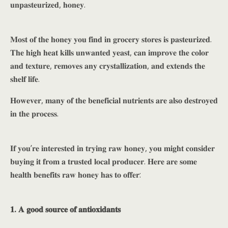
𝐮𝐧𝐩𝐚𝐬𝐭𝐞𝐮𝐫𝐢𝐳𝐞𝐝, 𝐡𝐨𝐧𝐞𝐲.
𝐌𝐨𝐬𝐭 𝐨𝐟 𝐭𝐡𝐞 𝐡𝐨𝐧𝐞𝐲 𝐲𝐨𝐮 𝐟𝐢𝐧𝐝 𝐢𝐧 𝐠𝐫𝐨𝐜𝐞𝐫𝐲 𝐬𝐭𝐨𝐫𝐞𝐬 𝐢𝐬 𝐩𝐚𝐬𝐭𝐞𝐮𝐫𝐢𝐳𝐞𝐝.
𝐓𝐡𝐞 𝐡𝐢𝐠𝐡 𝐡𝐞𝐚𝐭 𝐤𝐢𝐥𝐥𝐬 𝐮𝐧𝐰𝐚𝐧𝐭𝐞𝐝 𝐲𝐞𝐚𝐬𝐭, 𝐜𝐚𝐧 𝐢𝐦𝐩𝐫𝐨𝐯𝐞 𝐭𝐡𝐞 𝐜𝐨𝐥𝐨𝐫
𝐚𝐧𝐝 𝐭𝐞𝐱𝐭𝐮𝐫𝐞, 𝐫𝐞𝐦𝐨𝐯𝐞𝐬 𝐚𝐧𝐲 𝐜𝐫𝐲𝐬𝐭𝐚𝐥𝐥𝐢𝐳𝐚𝐭𝐢𝐨𝐧, 𝐚𝐧𝐝 𝐞𝐱𝐭𝐞𝐧𝐝𝐬 𝐭𝐡𝐞
𝐬𝐡𝐞𝐥𝐟 𝐥𝐢𝐟𝐞.
𝐇𝐨𝐰𝐞𝐯𝐞𝐫, 𝐦𝐚𝐧𝐲 𝐨𝐟 𝐭𝐡𝐞 𝐛𝐞𝐧𝐞𝐟𝐢𝐜𝐢𝐚𝐥 𝐧𝐮𝐭𝐫𝐢𝐞𝐧𝐭𝐬 𝐚𝐫𝐞 𝐚𝐥𝐬𝐨 𝐝𝐞𝐬𝐭𝐫𝐨𝐲𝐞𝐝
𝐢𝐧 𝐭𝐡𝐞 𝐩𝐫𝐨𝐜𝐞𝐬𝐬.
𝐈𝐟 𝐲𝐨𝐮’𝐫𝐞 𝐢𝐧𝐭𝐞𝐫𝐞𝐬𝐭𝐞𝐝 𝐢𝐧 𝐭𝐫𝐲𝐢𝐧𝐠 𝐫𝐚𝐰 𝐡𝐨𝐧𝐞𝐲, 𝐲𝐨𝐮 𝐦𝐢𝐠𝐡𝐭 𝐜𝐨𝐧𝐬𝐢𝐝𝐞𝐫
𝐛𝐮𝐲𝐢𝐧𝐠 𝐢𝐭 𝐟𝐫𝐨𝐦 𝐚 𝐭𝐫𝐮𝐬𝐭𝐞𝐝 𝐥𝐨𝐜𝐚𝐥 𝐩𝐫𝐨𝐝𝐮𝐜𝐞𝐫. 𝐇𝐞𝐫𝐞 𝐚𝐫𝐞 𝐬𝐨𝐦𝐞
𝐡𝐞𝐚𝐥𝐭𝐡 𝐛𝐞𝐧𝐞𝐟𝐢𝐭𝐬 𝐫𝐚𝐰 𝐡𝐨𝐧𝐞𝐲 𝐡𝐚𝐬 𝐭𝐨 𝐨𝐟𝐟𝐞𝐫:
𝟏. 𝐀 𝐠𝐨𝐨𝐝 𝐬𝐨𝐮𝐫𝐜𝐞 𝐨𝐟 𝐚𝐧𝐭𝐢𝐨𝐱𝐢𝐝𝐚𝐧𝐭𝐬