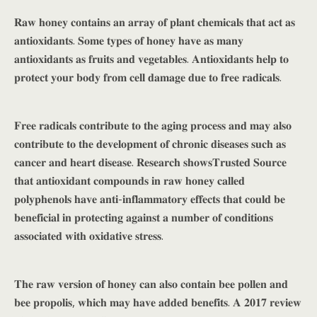
𝐑𝐚𝐰 𝐡𝐨𝐧𝐞𝐲 𝐜𝐨𝐧𝐭𝐚𝐢𝐧𝐬 𝐚𝐧 𝐚𝐫𝐫𝐚𝐲 𝐨𝐟 𝐩𝐥𝐚𝐧𝐭 𝐜𝐡𝐞𝐦𝐢𝐜𝐚𝐥𝐬 𝐭𝐡𝐚𝐭 𝐚𝐜𝐭 𝐚𝐬
𝐚𝐧𝐭𝐢𝐨𝐱𝐢𝐝𝐚𝐧𝐭𝐬. 𝐒𝐨𝐦𝐞 𝐭𝐲𝐩𝐞𝐬 𝐨𝐟 𝐡𝐨𝐧𝐞𝐲 𝐡𝐚𝐯𝐞 𝐚𝐬 𝐦𝐚𝐧𝐲
𝐚𝐧𝐭𝐢𝐨𝐱𝐢𝐝𝐚𝐧𝐭𝐬 𝐚𝐬 𝐟𝐫𝐮𝐢𝐭𝐬 𝐚𝐧𝐝 𝐯𝐞𝐠𝐞𝐭𝐚𝐛𝐥𝐞𝐬. 𝐀𝐧𝐭𝐢𝐨𝐱𝐢𝐝𝐚𝐧𝐭𝐬 𝐡𝐞𝐥𝐩 𝐭𝐨
𝐩𝐫𝐨𝐭𝐞𝐜𝐭 𝐲𝐨𝐮𝐫 𝐛𝐨𝐝𝐲 𝐟𝐫𝐨𝐦 𝐜𝐞𝐥𝐥 𝐝𝐚𝐦𝐚𝐠𝐞 𝐝𝐮𝐞 𝐭𝐨 𝐟𝐫𝐞𝐞 𝐫𝐚𝐝𝐢𝐜𝐚𝐥𝐬.
𝐅𝐫𝐞𝐞 𝐫𝐚𝐝𝐢𝐜𝐚𝐥𝐬 𝐜𝐨𝐧𝐭𝐫𝐢𝐛𝐮𝐭𝐞 𝐭𝐨 𝐭𝐡𝐞 𝐚𝐠𝐢𝐧𝐠 𝐩𝐫𝐨𝐜𝐞𝐬𝐬 𝐚𝐧𝐝 𝐦𝐚𝐲 𝐚𝐥𝐬𝐨
𝐜𝐨𝐧𝐭𝐫𝐢𝐛𝐮𝐭𝐞 𝐭𝐨 𝐭𝐡𝐞 𝐝𝐞𝐯𝐞𝐥𝐨𝐩𝐦𝐞𝐧𝐭 𝐨𝐟 𝐜𝐡𝐫𝐨𝐧𝐢𝐜 𝐝𝐢𝐬𝐞𝐚𝐬𝐞𝐬 𝐬𝐮𝐜𝐡 𝐚𝐬
𝐜𝐚𝐧𝐜𝐞𝐫 𝐚𝐧𝐝 𝐡𝐞𝐚𝐫𝐭 𝐝𝐢𝐬𝐞𝐚𝐬𝐞. 𝐑𝐞𝐬𝐞𝐚𝐫𝐜𝐡 𝐬𝐡𝐨𝐰𝐬𝐓𝐫𝐮𝐬𝐭𝐞𝐝 𝐒𝐨𝐮𝐫𝐜𝐞
𝐭𝐡𝐚𝐭 𝐚𝐧𝐭𝐢𝐨𝐱𝐢𝐝𝐚𝐧𝐭 𝐜𝐨𝐦𝐩𝐨𝐮𝐧𝐝𝐬 𝐢𝐧 𝐫𝐚𝐰 𝐡𝐨𝐧𝐞𝐲 𝐜𝐚𝐥𝐥𝐞𝐝
𝐩𝐨𝐥𝐲𝐩𝐡𝐞𝐧𝐨𝐥𝐬 𝐡𝐚𝐯𝐞 𝐚𝐧𝐭𝐢-𝐢𝐧𝐟𝐥𝐚𝐦𝐦𝐚𝐭𝐨𝐫𝐲 𝐞𝐟𝐟𝐞𝐜𝐭𝐬 𝐭𝐡𝐚𝐭 𝐜𝐨𝐮𝐥𝐝 𝐛𝐞
𝐛𝐞𝐧𝐞𝐟𝐢𝐜𝐢𝐚𝐥 𝐢𝐧 𝐩𝐫𝐨𝐭𝐞𝐜𝐭𝐢𝐧𝐠 𝐚𝐠𝐚𝐢𝐧𝐬𝐭 𝐚 𝐧𝐮𝐦𝐛𝐞𝐫 𝐨𝐟 𝐜𝐨𝐧𝐝𝐢𝐭𝐢𝐨𝐧𝐬
𝐚𝐬𝐬𝐨𝐜𝐢𝐚𝐭𝐞𝐝 𝐰𝐢𝐭𝐡 𝐨𝐱𝐢𝐝𝐚𝐭𝐢𝐯𝐞 𝐬𝐭𝐫𝐞𝐬𝐬.
𝐓𝐡𝐞 𝐫𝐚𝐰 𝐯𝐞𝐫𝐬𝐢𝐨𝐧 𝐨𝐟 𝐡𝐨𝐧𝐞𝐲 𝐜𝐚𝐧 𝐚𝐥𝐬𝐨 𝐜𝐨𝐧𝐭𝐚𝐢𝐧 𝐛𝐞𝐞 𝐩𝐨𝐥𝐥𝐞𝐧 𝐚𝐧𝐝
𝐛𝐞𝐞 𝐩𝐫𝐨𝐩𝐨𝐥𝐢𝐬, 𝐰𝐡𝐢𝐜𝐡 𝐦𝐚𝐲 𝐡𝐚𝐯𝐞 𝐚𝐝𝐝𝐞𝐝 𝐛𝐞𝐧𝐞𝐟𝐢𝐭𝐬. 𝐀 𝟐𝟎𝟏𝟕 𝐫𝐞𝐯𝐢𝐞𝐰