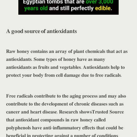
𝐀 𝐠𝐨𝐨𝐝 𝐬𝐨𝐮𝐫𝐜𝐞 𝐨𝐟 𝐚𝐧𝐭𝐢𝐨𝐱𝐢𝐝𝐚𝐧𝐭𝐬
𝐑𝐚𝐰 𝐡𝐨𝐧𝐞𝐲 𝐜𝐨𝐧𝐭𝐚𝐢𝐧𝐬 𝐚𝐧 𝐚𝐫𝐫𝐚𝐲 𝐨𝐟 𝐩𝐥𝐚𝐧𝐭 𝐜𝐡𝐞𝐦𝐢𝐜𝐚𝐥𝐬 𝐭𝐡𝐚𝐭 𝐚𝐜𝐭 𝐚𝐬
𝐚𝐧𝐭𝐢𝐨𝐱𝐢𝐝𝐚𝐧𝐭𝐬. 𝐒𝐨𝐦𝐞 𝐭𝐲𝐩𝐞𝐬 𝐨𝐟 𝐡𝐨𝐧𝐞𝐲 𝐡𝐚𝐯𝐞 𝐚𝐬 𝐦𝐚𝐧𝐲
𝐚𝐧𝐭𝐢𝐨𝐱𝐢𝐝𝐚𝐧𝐭𝐬 𝐚𝐬 𝐟𝐫𝐮𝐢𝐭𝐬 𝐚𝐧𝐝 𝐯𝐞𝐠𝐞𝐭𝐚𝐛𝐥𝐞𝐬. 𝐀𝐧𝐭𝐢𝐨𝐱𝐢𝐝𝐚𝐧𝐭𝐬 𝐡𝐞𝐥𝐩 𝐭𝐨
𝐩𝐫𝐨𝐭𝐞𝐜𝐭 𝐲𝐨𝐮𝐫 𝐛𝐨𝐝𝐲 𝐟𝐫𝐨𝐦 𝐜𝐞𝐥𝐥 𝐝𝐚𝐦𝐚𝐠𝐞 𝐝𝐮𝐞 𝐭𝐨 𝐟𝐫𝐞𝐞 𝐫𝐚𝐝𝐢𝐜𝐚𝐥𝐬.
𝐅𝐫𝐞𝐞 𝐫𝐚𝐝𝐢𝐜𝐚𝐥𝐬 𝐜𝐨𝐧𝐭𝐫𝐢𝐛𝐮𝐭𝐞 𝐭𝐨 𝐭𝐡𝐞 𝐚𝐠𝐢𝐧𝐠 𝐩𝐫𝐨𝐜𝐞𝐬𝐬 𝐚𝐧𝐝 𝐦𝐚𝐲 𝐚𝐥𝐬𝐨
𝐜𝐨𝐧𝐭𝐫𝐢𝐛𝐮𝐭𝐞 𝐭𝐨 𝐭𝐡𝐞 𝐝𝐞𝐯𝐞𝐥𝐨𝐩𝐦𝐞𝐧𝐭 𝐨𝐟 𝐜𝐡𝐫𝐨𝐧𝐢𝐜 𝐝𝐢𝐬𝐞𝐚𝐬𝐞𝐬 𝐬𝐮𝐜𝐡 𝐚𝐬
𝐜𝐚𝐧𝐜𝐞𝐫 𝐚𝐧𝐝 𝐡𝐞𝐚𝐫𝐭 𝐝𝐢𝐬𝐞𝐚𝐬𝐞. 𝐑𝐞𝐬𝐞𝐚𝐫𝐜𝐡 𝐬𝐡𝐨𝐰𝐬𝐓𝐫𝐮𝐬𝐭𝐞𝐝 𝐒𝐨𝐮𝐫𝐜𝐞
𝐭𝐡𝐚𝐭 𝐚𝐧𝐭𝐢𝐨𝐱𝐢𝐝𝐚𝐧𝐭 𝐜𝐨𝐦𝐩𝐨𝐮𝐧𝐝𝐬 𝐢𝐧 𝐫𝐚𝐰 𝐡𝐨𝐧𝐞𝐲 𝐜𝐚𝐥𝐥𝐞𝐝
𝐩𝐨𝐥𝐲𝐩𝐡𝐞𝐧𝐨𝐥𝐬 𝐡𝐚𝐯𝐞 𝐚𝐧𝐭𝐢-𝐢𝐧𝐟𝐥𝐚𝐦𝐦𝐚𝐭𝐨𝐫𝐲 𝐞𝐟𝐟𝐞𝐜𝐭𝐬 𝐭𝐡𝐚𝐭 𝐜𝐨𝐮𝐥𝐝 𝐛𝐞
𝐛𝐞𝐧𝐞𝐟𝐢𝐜𝐢𝐚𝐥 𝐢𝐧 𝐩𝐫𝐨𝐭𝐞𝐜𝐭𝐢𝐧𝐠 𝐚𝐠𝐚𝐢𝐧𝐬𝐭 𝐚 𝐧𝐮𝐦𝐛𝐞𝐫 𝐨𝐟 𝐜𝐨𝐧𝐝𝐢𝐭𝐢𝐨𝐧𝐬