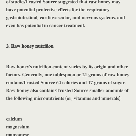
𝐨𝐟 𝐬𝐭𝐮𝐝𝐢𝐞𝐬𝐓𝐫𝐮𝐬𝐭𝐞𝐝 𝐒𝐨𝐮𝐫𝐜𝐞 𝐬𝐮𝐠𝐠𝐞𝐬𝐭𝐞𝐝 𝐭𝐡𝐚𝐭 𝐫𝐚𝐰 𝐡𝐨𝐧𝐞𝐲 𝐦𝐚𝐲
𝐡𝐚𝐯𝐞 𝐩𝐨𝐭𝐞𝐧𝐭𝐢𝐚𝐥 𝐩𝐫𝐨𝐭𝐞𝐜𝐭𝐢𝐯𝐞 𝐞𝐟𝐟𝐞𝐜𝐭𝐬 𝐟𝐨𝐫 𝐭𝐡𝐞 𝐫𝐞𝐬𝐩𝐢𝐫𝐚𝐭𝐨𝐫𝐲,
𝐠𝐚𝐬𝐭𝐫𝐨𝐢𝐧𝐭𝐞𝐬𝐭𝐢𝐧𝐚𝐥, 𝐜𝐚𝐫𝐝𝐢𝐨𝐯𝐚𝐬𝐜𝐮𝐥𝐚𝐫, 𝐚𝐧𝐝 𝐧𝐞𝐫𝐯𝐨𝐮𝐬 𝐬𝐲𝐬𝐭𝐞𝐦𝐬, 𝐚𝐧𝐝
𝐞𝐯𝐞𝐧 𝐡𝐚𝐬 𝐩𝐨𝐭𝐞𝐧𝐭𝐢𝐚𝐥 𝐢𝐧 𝐜𝐚𝐧𝐜𝐞𝐫 𝐭𝐫𝐞𝐚𝐭𝐦𝐞𝐧𝐭.
𝟐. 𝐑𝐚𝐰 𝐡𝐨𝐧𝐞𝐲 𝐧𝐮𝐭𝐫𝐢𝐭𝐢𝐨𝐧
𝐑𝐚𝐰 𝐡𝐨𝐧𝐞𝐲’𝐬 𝐧𝐮𝐭𝐫𝐢𝐭𝐢𝐨𝐧 𝐜𝐨𝐧𝐭𝐞𝐧𝐭 𝐯𝐚𝐫𝐢𝐞𝐬 𝐛𝐲 𝐢𝐭𝐬 𝐨𝐫𝐢𝐠𝐢𝐧 𝐚𝐧𝐝 𝐨𝐭𝐡𝐞𝐫
𝐟𝐚𝐜𝐭𝐨𝐫𝐬. 𝐆𝐞𝐧𝐞𝐫𝐚𝐥𝐥𝐲, 𝐨𝐧𝐞 𝐭𝐚𝐛𝐥𝐞𝐬𝐩𝐨𝐨𝐧 𝐨𝐫 𝟐𝟏 𝐠𝐫𝐚𝐦𝐬 𝐨𝐟 𝐫𝐚𝐰 𝐡𝐨𝐧𝐞𝐲
𝐜𝐨𝐧𝐭𝐚𝐢𝐧𝐬𝐓𝐫𝐮𝐬𝐭𝐞𝐝 𝐒𝐨𝐮𝐫𝐜𝐞 𝟔𝟒 𝐜𝐚𝐥𝐨𝐫𝐢𝐞𝐬 𝐚𝐧𝐝 𝟏𝟕 𝐠𝐫𝐚𝐦𝐬 𝐨𝐟 𝐬𝐮𝐠𝐚𝐫.
𝐑𝐚𝐰 𝐡𝐨𝐧𝐞𝐲 𝐚𝐥𝐬𝐨 𝐜𝐨𝐧𝐭𝐚𝐢𝐧𝐬𝐓𝐫𝐮𝐬𝐭𝐞𝐝 𝐒𝐨𝐮𝐫𝐜𝐞 𝐬𝐦𝐚𝐥𝐥𝐞𝐫 𝐚𝐦𝐨𝐮𝐧𝐭𝐬 𝐨𝐟
𝐭𝐡𝐞 𝐟𝐨𝐥𝐥𝐨𝐰𝐢𝐧𝐠 𝐦𝐢𝐜𝐫𝐨𝐧𝐮𝐭𝐫𝐢𝐞𝐧𝐭𝐬 (𝐨𝐫, 𝐯𝐢𝐭𝐚𝐦𝐢𝐧𝐬 𝐚𝐧𝐝 𝐦𝐢𝐧𝐞𝐫𝐚𝐥𝐬):
𝐜𝐚𝐥𝐜𝐢𝐮𝐦
𝐦𝐚𝐠𝐧𝐞𝐬𝐢𝐮𝐦
𝐦𝐚𝐧𝐠𝐚𝐧𝐞𝐬𝐞