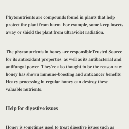
𝐏𝐡𝐲𝐭𝐨𝐧𝐮𝐭𝐫𝐢𝐞𝐧𝐭𝐬 𝐚𝐫𝐞 𝐜𝐨𝐦𝐩𝐨𝐮𝐧𝐝𝐬 𝐟𝐨𝐮𝐧𝐝 𝐢𝐧 𝐩𝐥𝐚𝐧𝐭𝐬 𝐭𝐡𝐚𝐭 𝐡𝐞𝐥𝐩
𝐩𝐫𝐨𝐭𝐞𝐜𝐭 𝐭𝐡𝐞 𝐩𝐥𝐚𝐧𝐭 𝐟𝐫𝐨𝐦 𝐡𝐚𝐫𝐦. 𝐅𝐨𝐫 𝐞𝐱𝐚𝐦𝐩𝐥𝐞, 𝐬𝐨𝐦𝐞 𝐤𝐞𝐞𝐩 𝐢𝐧𝐬𝐞𝐜𝐭𝐬
𝐚𝐰𝐚𝐲 𝐨𝐫 𝐬𝐡𝐢𝐞𝐥𝐝 𝐭𝐡𝐞 𝐩𝐥𝐚𝐧𝐭 𝐟𝐫𝐨𝐦 𝐮𝐥𝐭𝐫𝐚𝐯𝐢𝐨𝐥𝐞𝐭 𝐫𝐚𝐝𝐢𝐚𝐭𝐢𝐨𝐧.
𝐓𝐡𝐞 𝐩𝐡𝐲𝐭𝐨𝐧𝐮𝐭𝐫𝐢𝐞𝐧𝐭𝐬 𝐢𝐧 𝐡𝐨𝐧𝐞𝐲 𝐚𝐫𝐞 𝐫𝐞𝐬𝐩𝐨𝐧𝐬𝐢𝐛𝐥𝐞𝐓𝐫𝐮𝐬𝐭𝐞𝐝 𝐒𝐨𝐮𝐫𝐜𝐞
𝐟𝐨𝐫 𝐢𝐭𝐬 𝐚𝐧𝐭𝐢𝐨𝐱𝐢𝐝𝐚𝐧𝐭 𝐩𝐫𝐨𝐩𝐞𝐫𝐭𝐢𝐞𝐬, 𝐚𝐬 𝐰𝐞𝐥𝐥 𝐚𝐬 𝐢𝐭𝐬 𝐚𝐧𝐭𝐢𝐛𝐚𝐜𝐭𝐞𝐫𝐢𝐚𝐥 𝐚𝐧𝐝
𝐚𝐧𝐭𝐢𝐟𝐮𝐧𝐠𝐚𝐥 𝐩𝐨𝐰𝐞𝐫. 𝐓𝐡𝐞𝐲’𝐫𝐞 𝐚𝐥𝐬𝐨 𝐭𝐡𝐨𝐮𝐠𝐡𝐭 𝐭𝐨 𝐛𝐞 𝐭𝐡𝐞 𝐫𝐞𝐚𝐬𝐨𝐧 𝐫𝐚𝐰
𝐡𝐨𝐧𝐞𝐲 𝐡𝐚𝐬 𝐬𝐡𝐨𝐰𝐧 𝐢𝐦𝐦𝐮𝐧𝐞-𝐛𝐨𝐨𝐬𝐭𝐢𝐧𝐠 𝐚𝐧𝐝 𝐚𝐧𝐭𝐢𝐜𝐚𝐧𝐜𝐞𝐫 𝐛𝐞𝐧𝐞𝐟𝐢𝐭𝐬.
𝐇𝐞𝐚𝐯𝐲 𝐩𝐫𝐨𝐜𝐞𝐬𝐬𝐢𝐧𝐠 𝐢𝐧 𝐫𝐞𝐠𝐮𝐥𝐚𝐫 𝐡𝐨𝐧𝐞𝐲 𝐜𝐚𝐧 𝐝𝐞𝐬𝐭𝐫𝐨𝐲 𝐭𝐡𝐞𝐬𝐞
𝐯𝐚𝐥𝐮𝐚𝐛𝐥𝐞 𝐧𝐮𝐭𝐫𝐢𝐞𝐧𝐭𝐬.
𝐇𝐞𝐥𝐩 𝐟𝐨𝐫 𝐝𝐢𝐠𝐞𝐬𝐭𝐢𝐯𝐞 𝐢𝐬𝐬𝐮𝐞𝐬
𝐇𝐨𝐧𝐞𝐲 𝐢𝐬 𝐬𝐨𝐦𝐞𝐭𝐢𝐦𝐞𝐬 𝐮𝐬𝐞𝐝 𝐭𝐨 𝐭𝐫𝐞𝐚𝐭 𝐝𝐢𝐠𝐞𝐬𝐭𝐢𝐯𝐞 𝐢𝐬𝐬𝐮𝐞𝐬 𝐬𝐮𝐜𝐡 𝐚𝐬