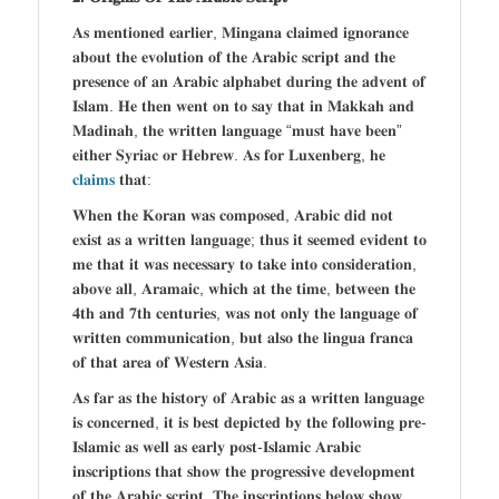
𝐀𝐬 𝐦𝐞𝐧𝐭𝐢𝐨𝐧𝐞𝐝 𝐞𝐚𝐫𝐥𝐢𝐞𝐫, 𝐌𝐢𝐧𝐠𝐚𝐧𝐚 𝐜𝐥𝐚𝐢𝐦𝐞𝐝 𝐢𝐠𝐧𝐨𝐫𝐚𝐧𝐜𝐞
𝐚𝐛𝐨𝐮𝐭 𝐭𝐡𝐞 𝐞𝐯𝐨𝐥𝐮𝐭𝐢𝐨𝐧 𝐨𝐟 𝐭𝐡𝐞 𝐀𝐫𝐚𝐛𝐢𝐜 𝐬𝐜𝐫𝐢𝐩𝐭 𝐚𝐧𝐝 𝐭𝐡𝐞
𝐩𝐫𝐞𝐬𝐞𝐧𝐜𝐞 𝐨𝐟 𝐚𝐧 𝐀𝐫𝐚𝐛𝐢𝐜 𝐚𝐥𝐩𝐡𝐚𝐛𝐞𝐭 𝐝𝐮𝐫𝐢𝐧𝐠 𝐭𝐡𝐞 𝐚𝐝𝐯𝐞𝐧𝐭 𝐨𝐟
𝐈𝐬𝐥𝐚𝐦. 𝐇𝐞 𝐭𝐡𝐞𝐧 𝐰𝐞𝐧𝐭 𝐨𝐧 𝐭𝐨 𝐬𝐚𝐲 𝐭𝐡𝐚𝐭 𝐢𝐧 𝐌𝐚𝐤𝐤𝐚𝐡 𝐚𝐧𝐝
𝐌𝐚𝐝𝐢𝐧𝐚𝐡, 𝐭𝐡𝐞 𝐰𝐫𝐢𝐭𝐭𝐞𝐧 𝐥𝐚𝐧𝐠𝐮𝐚𝐠𝐞 “𝐦𝐮𝐬𝐭 𝐡𝐚𝐯𝐞 𝐛𝐞𝐞𝐧”
𝐞𝐢𝐭𝐡𝐞𝐫 𝐒𝐲𝐫𝐢𝐚𝐜 𝐨𝐫 𝐇𝐞𝐛𝐫𝐞𝐰. 𝐀𝐬 𝐟𝐨𝐫 𝐋𝐮𝐱𝐞𝐧𝐛𝐞𝐫𝐠, 𝐡𝐞
𝐜𝐥𝐚𝐢𝐦𝐬
𝐭𝐡𝐚𝐭:
𝐖𝐡𝐞𝐧 𝐭𝐡𝐞 𝐊𝐨𝐫𝐚𝐧 𝐰𝐚𝐬 𝐜𝐨𝐦𝐩𝐨𝐬𝐞𝐝, 𝐀𝐫𝐚𝐛𝐢𝐜 𝐝𝐢𝐝 𝐧𝐨𝐭
𝐞𝐱𝐢𝐬𝐭 𝐚𝐬 𝐚 𝐰𝐫𝐢𝐭𝐭𝐞𝐧 𝐥𝐚𝐧𝐠𝐮𝐚𝐠𝐞; 𝐭𝐡𝐮𝐬 𝐢𝐭 𝐬𝐞𝐞𝐦𝐞𝐝 𝐞𝐯𝐢𝐝𝐞𝐧𝐭 𝐭𝐨
𝐦𝐞 𝐭𝐡𝐚𝐭 𝐢𝐭 𝐰𝐚𝐬 𝐧𝐞𝐜𝐞𝐬𝐬𝐚𝐫𝐲 𝐭𝐨 𝐭𝐚𝐤𝐞 𝐢𝐧𝐭𝐨 𝐜𝐨𝐧𝐬𝐢𝐝𝐞𝐫𝐚𝐭𝐢𝐨𝐧,
𝐚𝐛𝐨𝐯𝐞 𝐚𝐥𝐥, 𝐀𝐫𝐚𝐦𝐚𝐢𝐜, 𝐰𝐡𝐢𝐜𝐡 𝐚𝐭 𝐭𝐡𝐞 𝐭𝐢𝐦𝐞, 𝐛𝐞𝐭𝐰𝐞𝐞𝐧 𝐭𝐡𝐞
𝟒𝐭𝐡 𝐚𝐧𝐝 𝟕𝐭𝐡 𝐜𝐞𝐧𝐭𝐮𝐫𝐢𝐞𝐬, 𝐰𝐚𝐬 𝐧𝐨𝐭 𝐨𝐧𝐥𝐲 𝐭𝐡𝐞 𝐥𝐚𝐧𝐠𝐮𝐚𝐠𝐞 𝐨𝐟
𝐰𝐫𝐢𝐭𝐭𝐞𝐧 𝐜𝐨𝐦𝐦𝐮𝐧𝐢𝐜𝐚𝐭𝐢𝐨𝐧, 𝐛𝐮𝐭 𝐚𝐥𝐬𝐨 𝐭𝐡𝐞 𝐥𝐢𝐧𝐠𝐮𝐚 𝐟𝐫𝐚𝐧𝐜𝐚
𝐨𝐟 𝐭𝐡𝐚𝐭 𝐚𝐫𝐞𝐚 𝐨𝐟 𝐖𝐞𝐬𝐭𝐞𝐫𝐧 𝐀𝐬𝐢𝐚.
𝐀𝐬 𝐟𝐚𝐫 𝐚𝐬 𝐭𝐡𝐞 𝐡𝐢𝐬𝐭𝐨𝐫𝐲 𝐨𝐟 𝐀𝐫𝐚𝐛𝐢𝐜 𝐚𝐬 𝐚 𝐰𝐫𝐢𝐭𝐭𝐞𝐧 𝐥𝐚𝐧𝐠𝐮𝐚𝐠𝐞
𝐢𝐬 𝐜𝐨𝐧𝐜𝐞𝐫𝐧𝐞𝐝, 𝐢𝐭 𝐢𝐬 𝐛𝐞𝐬𝐭 𝐝𝐞𝐩𝐢𝐜𝐭𝐞𝐝 𝐛𝐲 𝐭𝐡𝐞 𝐟𝐨𝐥𝐥𝐨𝐰𝐢𝐧𝐠 𝐩𝐫𝐞-
𝐈𝐬𝐥𝐚𝐦𝐢𝐜 𝐚𝐬 𝐰𝐞𝐥𝐥 𝐚𝐬 𝐞𝐚𝐫𝐥𝐲 𝐩𝐨𝐬𝐭-𝐈𝐬𝐥𝐚𝐦𝐢𝐜 𝐀𝐫𝐚𝐛𝐢𝐜
𝐢𝐧𝐬𝐜𝐫𝐢𝐩𝐭𝐢𝐨𝐧𝐬 𝐭𝐡𝐚𝐭 𝐬𝐡𝐨𝐰 𝐭𝐡𝐞 𝐩𝐫𝐨𝐠𝐫𝐞𝐬𝐬𝐢𝐯𝐞 𝐝𝐞𝐯𝐞𝐥𝐨𝐩𝐦𝐞𝐧𝐭
𝐨𝐟 𝐭𝐡𝐞 𝐀𝐫𝐚𝐛𝐢𝐜 𝐬𝐜𝐫𝐢𝐩𝐭. 𝐓𝐡𝐞 𝐢𝐧𝐬𝐜𝐫𝐢𝐩𝐭𝐢𝐨𝐧𝐬 𝐛𝐞𝐥𝐨𝐰 𝐬𝐡𝐨𝐰