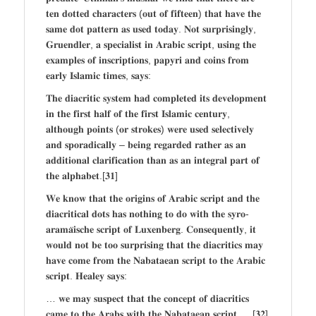
𝐭𝐞𝐧 𝐝𝐨𝐭𝐭𝐞𝐝 𝐜𝐡𝐚𝐫𝐚𝐜𝐭𝐞𝐫𝐬 (𝐨𝐮𝐭 𝐨𝐟 𝐟𝐢𝐟𝐭𝐞𝐞𝐧) 𝐭𝐡𝐚𝐭 𝐡𝐚𝐯𝐞 𝐭𝐡𝐞
𝐬𝐚𝐦𝐞 𝐝𝐨𝐭 𝐩𝐚𝐭𝐭𝐞𝐫𝐧 𝐚𝐬 𝐮𝐬𝐞𝐝 𝐭𝐨𝐝𝐚𝐲. 𝐍𝐨𝐭 𝐬𝐮𝐫𝐩𝐫𝐢𝐬𝐢𝐧𝐠𝐥𝐲,
𝐆𝐫𝐮𝐞𝐧𝐝𝐥𝐞𝐫, 𝐚 𝐬𝐩𝐞𝐜𝐢𝐚𝐥𝐢𝐬𝐭 𝐢𝐧 𝐀𝐫𝐚𝐛𝐢𝐜 𝐬𝐜𝐫𝐢𝐩𝐭, 𝐮𝐬𝐢𝐧𝐠 𝐭𝐡𝐞
𝐞𝐱𝐚𝐦𝐩𝐥𝐞𝐬 𝐨𝐟 𝐢𝐧𝐬𝐜𝐫𝐢𝐩𝐭𝐢𝐨𝐧𝐬, 𝐩𝐚𝐩𝐲𝐫𝐢 𝐚𝐧𝐝 𝐜𝐨𝐢𝐧𝐬 𝐟𝐫𝐨𝐦
𝐞𝐚𝐫𝐥𝐲 𝐈𝐬𝐥𝐚𝐦𝐢𝐜 𝐭𝐢𝐦𝐞𝐬, 𝐬𝐚𝐲𝐬:
𝐓𝐡𝐞 𝐝𝐢𝐚𝐜𝐫𝐢𝐭𝐢𝐜 𝐬𝐲𝐬𝐭𝐞𝐦 𝐡𝐚𝐝 𝐜𝐨𝐦𝐩𝐥𝐞𝐭𝐞𝐝 𝐢𝐭𝐬 𝐝𝐞𝐯𝐞𝐥𝐨𝐩𝐦𝐞𝐧𝐭
𝐢𝐧 𝐭𝐡𝐞 𝐟𝐢𝐫𝐬𝐭 𝐡𝐚𝐥𝐟 𝐨𝐟 𝐭𝐡𝐞 𝐟𝐢𝐫𝐬𝐭 𝐈𝐬𝐥𝐚𝐦𝐢𝐜 𝐜𝐞𝐧𝐭𝐮𝐫𝐲,
𝐚𝐥𝐭𝐡𝐨𝐮𝐠𝐡 𝐩𝐨𝐢𝐧𝐭𝐬 (𝐨𝐫 𝐬𝐭𝐫𝐨𝐤𝐞𝐬) 𝐰𝐞𝐫𝐞 𝐮𝐬𝐞𝐝 𝐬𝐞𝐥𝐞𝐜𝐭𝐢𝐯𝐞𝐥𝐲
𝐚𝐧𝐝 𝐬𝐩𝐨𝐫𝐚𝐝𝐢𝐜𝐚𝐥𝐥𝐲 – 𝐛𝐞𝐢𝐧𝐠 𝐫𝐞𝐠𝐚𝐫𝐝𝐞𝐝 𝐫𝐚𝐭𝐡𝐞𝐫 𝐚𝐬 𝐚𝐧
𝐚𝐝𝐝𝐢𝐭𝐢𝐨𝐧𝐚𝐥 𝐜𝐥𝐚𝐫𝐢𝐟𝐢𝐜𝐚𝐭𝐢𝐨𝐧 𝐭𝐡𝐚𝐧 𝐚𝐬 𝐚𝐧 𝐢𝐧𝐭𝐞𝐠𝐫𝐚𝐥 𝐩𝐚𝐫𝐭 𝐨𝐟
𝐭𝐡𝐞 𝐚𝐥𝐩𝐡𝐚𝐛𝐞𝐭.[𝟑𝟏]
𝐖𝐞 𝐤𝐧𝐨𝐰 𝐭𝐡𝐚𝐭 𝐭𝐡𝐞 𝐨𝐫𝐢𝐠𝐢𝐧𝐬 𝐨𝐟 𝐀𝐫𝐚𝐛𝐢𝐜 𝐬𝐜𝐫𝐢𝐩𝐭 𝐚𝐧𝐝 𝐭𝐡𝐞
𝐝𝐢𝐚𝐜𝐫𝐢𝐭𝐢𝐜𝐚𝐥 𝐝𝐨𝐭𝐬 𝐡𝐚𝐬 𝐧𝐨𝐭𝐡𝐢𝐧𝐠 𝐭𝐨 𝐝𝐨 𝐰𝐢𝐭𝐡 𝐭𝐡𝐞 𝐬𝐲𝐫𝐨-
𝐚𝐫𝐚𝐦𝐚̈𝐢𝐬𝐜𝐡𝐞 𝐬𝐜𝐫𝐢𝐩𝐭 𝐨𝐟 𝐋𝐮𝐱𝐞𝐧𝐛𝐞𝐫𝐠. 𝐂𝐨𝐧𝐬𝐞𝐪𝐮𝐞𝐧𝐭𝐥𝐲, 𝐢𝐭
𝐰𝐨𝐮𝐥𝐝 𝐧𝐨𝐭 𝐛𝐞 𝐭𝐨𝐨 𝐬𝐮𝐫𝐩𝐫𝐢𝐬𝐢𝐧𝐠 𝐭𝐡𝐚𝐭 𝐭𝐡𝐞 𝐝𝐢𝐚𝐜𝐫𝐢𝐭𝐢𝐜𝐬 𝐦𝐚𝐲
𝐡𝐚𝐯𝐞 𝐜𝐨𝐦𝐞 𝐟𝐫𝐨𝐦 𝐭𝐡𝐞 𝐍𝐚𝐛𝐚𝐭𝐚𝐞𝐚𝐧 𝐬𝐜𝐫𝐢𝐩𝐭 𝐭𝐨 𝐭𝐡𝐞 𝐀𝐫𝐚𝐛𝐢𝐜
𝐬𝐜𝐫𝐢𝐩𝐭. 𝐇𝐞𝐚𝐥𝐞𝐲 𝐬𝐚𝐲𝐬:
… 𝐰𝐞 𝐦𝐚𝐲 𝐬𝐮𝐬𝐩𝐞𝐜𝐭 𝐭𝐡𝐚𝐭 𝐭𝐡𝐞 𝐜𝐨𝐧𝐜𝐞𝐩𝐭 𝐨𝐟 𝐝𝐢𝐚𝐜𝐫𝐢𝐭𝐢𝐜𝐬
𝐜𝐚𝐦𝐞 𝐭𝐨 𝐭𝐡𝐞 𝐀𝐫𝐚𝐛𝐬 𝐰𝐢𝐭𝐡 𝐭𝐡𝐞 𝐍𝐚𝐛𝐚𝐭𝐚𝐞𝐚𝐧 𝐬𝐜𝐫𝐢𝐩𝐭, …[𝟑𝟐]