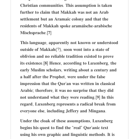
𝐂𝐡𝐫𝐢𝐬𝐭𝐢𝐚𝐧 𝐜𝐨𝐦𝐦𝐮𝐧𝐢𝐭𝐢𝐞𝐬. 𝐓𝐡𝐢𝐬 𝐚𝐬𝐬𝐮𝐦𝐩𝐭𝐢𝐨𝐧 𝐢𝐬 𝐭𝐚𝐤𝐞𝐧
𝐟𝐮𝐫𝐭𝐡𝐞𝐫 𝐭𝐨 𝐜𝐥𝐚𝐢𝐦 𝐭𝐡𝐚𝐭 𝐌𝐚𝐤𝐤𝐚𝐡 𝐰𝐚𝐬 𝐧𝐨𝐭 𝐚𝐧 𝐀𝐫𝐚𝐛
𝐬𝐞𝐭𝐭𝐥𝐞𝐦𝐞𝐧𝐭 𝐛𝐮𝐭 𝐚𝐧 𝐀𝐫𝐚𝐦𝐚𝐢𝐜 𝐜𝐨𝐥𝐨𝐧𝐲 𝐚𝐧𝐝 𝐭𝐡𝐚𝐭 𝐭𝐡𝐞
𝐫𝐞𝐬𝐢𝐝𝐞𝐧𝐭𝐬 𝐨𝐟 𝐌𝐚𝐤𝐤𝐚𝐡 𝐬𝐩𝐨𝐤𝐞 𝐚𝐫𝐚𝐦𝐚̈𝐢𝐬𝐜𝐡𝐞-𝐚𝐫𝐚𝐛𝐢𝐬𝐜𝐡𝐞
𝐌𝐢𝐬𝐜𝐡𝐬𝐩𝐫𝐚𝐜𝐡𝐞.[𝟕]
𝐓𝐡𝐢𝐬 𝐥𝐚𝐧𝐠𝐮𝐚𝐠𝐞, 𝐚𝐩𝐩𝐚𝐫𝐞𝐧𝐭𝐥𝐲 𝐧𝐨𝐭 𝐤𝐧𝐨𝐰𝐧 𝐨𝐫 𝐮𝐧𝐝𝐞𝐫𝐬𝐭𝐨𝐨𝐝
𝐨𝐮𝐭𝐬𝐢𝐝𝐞 𝐨𝐟 𝐌𝐚𝐤𝐤𝐚𝐡(?), 𝐬𝐨𝐨𝐧 𝐰𝐞𝐧𝐭 𝐢𝐧𝐭𝐨 𝐚 𝐬𝐭𝐚𝐭𝐞 𝐨𝐟
𝐨𝐛𝐥𝐢𝐯𝐢𝐨𝐧 𝐚𝐧𝐝 𝐧𝐨 𝐫𝐞𝐥𝐢𝐚𝐛𝐥𝐞 𝐭𝐫𝐚𝐝𝐢𝐭𝐢𝐨𝐧 𝐞𝐱𝐢𝐬𝐭𝐞𝐝 𝐭𝐨 𝐩𝐫𝐨𝐯𝐞
𝐢𝐭𝐬 𝐞𝐱𝐢𝐬𝐭𝐞𝐧𝐜𝐞.[𝟖] 𝐇𝐞𝐧𝐜𝐞, 𝐚𝐜𝐜𝐨𝐫𝐝𝐢𝐧𝐠 𝐭𝐨 𝐋𝐮𝐱𝐞𝐧𝐛𝐞𝐫𝐠, 𝐭𝐡𝐞
𝐞𝐚𝐫𝐥𝐲 𝐌𝐮𝐬𝐥𝐢𝐦 𝐬𝐜𝐡𝐨𝐥𝐚𝐫𝐬, 𝐰𝐫𝐢𝐭𝐢𝐧𝐠 𝐚𝐛𝐨𝐮𝐭 𝐚 𝐜𝐞𝐧𝐭𝐮𝐫𝐲 𝐚𝐧𝐝
𝐚 𝐡𝐚𝐥𝐟 𝐚𝐟𝐭𝐞𝐫 𝐭𝐡𝐞 𝐏𝐫𝐨𝐩𝐡𝐞𝐭, 𝐰𝐞𝐫𝐞 𝐮𝐧𝐝𝐞𝐫 𝐭𝐡𝐞 𝐟𝐚𝐥𝐬𝐞
𝐢𝐦𝐩𝐫𝐞𝐬𝐬𝐢𝐨𝐧 𝐭𝐡𝐚𝐭 𝐭𝐡𝐞 𝐐𝐮𝐫’𝐚𝐧 𝐰𝐚𝐬 𝐰𝐫𝐢𝐭𝐭𝐞𝐧 𝐢𝐧 𝐜𝐥𝐚𝐬𝐬𝐢𝐜𝐚𝐥
𝐀𝐫𝐚𝐛𝐢𝐜; 𝐭𝐡𝐞𝐫𝐞𝐟𝐨𝐫𝐞, 𝐢𝐭 𝐰𝐚𝐬 𝐧𝐨 𝐬𝐮𝐫𝐩𝐫𝐢𝐬𝐞 𝐭𝐡𝐚𝐭 𝐭𝐡𝐞𝐲 𝐝𝐢𝐝
𝐧𝐨𝐭 𝐮𝐧𝐝𝐞𝐫𝐬𝐭𝐚𝐧𝐝 𝐰𝐡𝐚𝐭 𝐭𝐡𝐞𝐲 𝐰𝐞𝐫𝐞 𝐫𝐞𝐚𝐝𝐢𝐧𝐠.[𝟗] 𝐈𝐧 𝐭𝐡𝐢𝐬
𝐫𝐞𝐠𝐚𝐫𝐝, 𝐋𝐮𝐱𝐞𝐧𝐛𝐞𝐫𝐠 𝐫𝐞𝐩𝐫𝐞𝐬𝐞𝐧𝐭𝐬 𝐚 𝐫𝐚𝐝𝐢𝐜𝐚𝐥 𝐛𝐫𝐞𝐚𝐤 𝐟𝐫𝐨𝐦
𝐞𝐯𝐞𝐫𝐲𝐨𝐧𝐞 𝐞𝐥𝐬𝐞, 𝐢𝐧𝐜𝐥𝐮𝐝𝐢𝐧𝐠 𝐉𝐞𝐟𝐟𝐞𝐫𝐲 𝐚𝐧𝐝 𝐌𝐢𝐧𝐠𝐚𝐧𝐚.
𝐔𝐧𝐝𝐞𝐫 𝐭𝐡𝐞 𝐜𝐥𝐨𝐚𝐤 𝐨𝐟 𝐭𝐡𝐞𝐬𝐞 𝐚𝐬𝐬𝐮𝐦𝐩𝐭𝐢𝐨𝐧𝐬, 𝐋𝐮𝐱𝐞𝐧𝐛𝐞𝐫𝐠
𝐛𝐞𝐠𝐢𝐧𝐬 𝐡𝐢𝐬 𝐪𝐮𝐞𝐬𝐭 𝐭𝐨 𝐟𝐢𝐧𝐝 𝐭𝐡𝐞 “𝐫𝐞𝐚𝐥” 𝐐𝐮𝐫’𝐚𝐧𝐢𝐜 𝐭𝐞𝐱𝐭
𝐮𝐬𝐢𝐧𝐠 𝐡𝐢𝐬 𝐨𝐰𝐧 𝐠𝐫𝐚𝐩𝐡𝐢𝐜 𝐚𝐧𝐝 𝐥𝐢𝐧𝐠𝐮𝐢𝐬𝐭𝐢𝐜 𝐦𝐞𝐭𝐡𝐨𝐝𝐬. 𝐈𝐭 𝐢𝐬