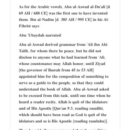
𝐀𝐬 𝐟𝐨𝐫 𝐭𝐡𝐞 𝐀𝐫𝐚𝐛𝐢𝐜 𝐯𝐨𝐰𝐞𝐥𝐬, 𝐀𝐛𝐮 𝐚𝐥-𝐀𝐬𝐰𝐚𝐝 𝐚𝐥-𝐃𝐮’𝐚𝐥𝐢 [𝐝.
𝟔𝟗 𝐀𝐇 / 𝟔𝟖𝟖 𝐂𝐄] 𝐰𝐚𝐬 𝐭𝐡𝐞 𝐟𝐢𝐫𝐬𝐭 𝐨𝐧𝐞 𝐭𝐨 𝐡𝐚𝐯𝐞 𝐢𝐧𝐯𝐞𝐧𝐭𝐞𝐝
𝐭𝐡𝐞𝐦. 𝐈𝐛𝐧 𝐚𝐥-𝐍𝐚𝐝𝐢𝐦 [𝐝. 𝟑𝟖𝟓 𝐀𝐇 / 𝟗𝟗𝟓 𝐂𝐄] 𝐢𝐧 𝐡𝐢𝐬 𝐀𝐥-
𝐅𝐢𝐡𝐫𝐢𝐬𝐭 𝐬𝐚𝐲𝐬:
𝐀𝐛𝐮 ‘𝐔𝐛𝐚𝐲𝐝𝐚𝐡 𝐧𝐚𝐫𝐫𝐚𝐭𝐞𝐝:
𝐀𝐛𝐮 𝐚𝐥-𝐀𝐬𝐰𝐚𝐝 𝐝𝐞𝐫𝐢𝐯𝐞𝐝 𝐠𝐫𝐚𝐦𝐦𝐚𝐫 𝐟𝐫𝐨𝐦 ‘𝐀𝐥𝐢 𝐢𝐛𝐧 𝐀𝐛𝐢
𝐓𝐚𝐥𝐢𝐛, 𝐟𝐨𝐫 𝐰𝐡𝐨𝐦 𝐭𝐡𝐞𝐫𝐞 𝐛𝐞 𝐩𝐞𝐚𝐜𝐞, 𝐛𝐮𝐭 𝐡𝐞 𝐝𝐢𝐝 𝐧𝐨𝐭
𝐝𝐢𝐬𝐜𝐥𝐨𝐬𝐞 𝐭𝐨 𝐚𝐧𝐲𝐨𝐧𝐞 𝐰𝐡𝐚𝐭 𝐡𝐞 𝐡𝐚𝐝 𝐥𝐞𝐚𝐫𝐧𝐞𝐝 𝐟𝐫𝐨𝐦 ‘𝐀𝐥𝐢,
𝐰𝐡𝐨𝐬𝐞 𝐜𝐨𝐮𝐧𝐭𝐞𝐧𝐚𝐧𝐜𝐞 𝐦𝐚𝐲 𝐀𝐥𝐥𝐚𝐡 𝐡𝐨𝐧𝐨𝐫, 𝐮𝐧𝐭𝐢𝐥 𝐙𝐢𝐲𝐚𝐝
[𝐭𝐡𝐞 𝐠𝐨𝐯𝐞𝐫𝐧𝐨𝐫 𝐨𝐟 𝐁𝐚𝐬𝐫𝐚𝐡 𝐟𝐫𝐨𝐦 𝟒𝟓 𝐭𝐨 𝟓𝟑 𝐀𝐇]
𝐚𝐩𝐩𝐨𝐢𝐧𝐭𝐞𝐝 𝐡𝐢𝐦 𝐟𝐨𝐫 𝐭𝐡𝐞 𝐜𝐨𝐦𝐩𝐨𝐬𝐢𝐭𝐢𝐨𝐧 𝐨𝐟 𝐬𝐨𝐦𝐞𝐭𝐡𝐢𝐧𝐠 𝐭𝐨
𝐬𝐞𝐫𝐯𝐞 𝐚𝐬 𝐚 𝐠𝐮𝐢𝐝𝐞 𝐭𝐨 𝐭𝐡𝐞 𝐩𝐞𝐨𝐩𝐥𝐞, 𝐬𝐨 𝐭𝐡𝐚𝐭 𝐭𝐡𝐞𝐲 𝐜𝐨𝐮𝐥𝐝
𝐮𝐧𝐝𝐞𝐫𝐬𝐭𝐚𝐧𝐝 𝐭𝐡𝐞 𝐛𝐨𝐨𝐤 𝐨𝐟 𝐀𝐥𝐥𝐚𝐡. 𝐀𝐛𝐮 𝐚𝐥-𝐀𝐬𝐰𝐚𝐝 𝐚𝐬𝐤𝐞𝐝
𝐭𝐨 𝐛𝐞 𝐞𝐱𝐜𝐮𝐬𝐞𝐝 𝐟𝐫𝐨𝐦 𝐭𝐡𝐢𝐬 𝐭𝐚𝐬𝐤, 𝐮𝐧𝐭𝐢𝐥 𝐨𝐧𝐞 𝐭𝐢𝐦𝐞 𝐰𝐡𝐞𝐧 𝐡𝐞
𝐡𝐞𝐚𝐫𝐝 𝐚 𝐫𝐞𝐚𝐝𝐞𝐫 𝐫𝐞𝐜𝐢𝐭𝐞, 𝐀𝐥𝐥𝐚𝐡 𝐢𝐬 𝐪𝐮𝐢𝐭 𝐨𝐟 𝐭𝐡𝐞 𝐢𝐝𝐨𝐥𝐚𝐭𝐨𝐫𝐬
𝐚𝐧𝐝 𝐨𝐟 𝐇𝐢𝐬 𝐀𝐩𝐨𝐬𝐭𝐥𝐞 [𝐐𝐮𝐫’𝐚𝐧 𝟗:𝟑, 𝐫𝐞𝐚𝐝𝐢𝐧𝐠 𝐫𝐚𝐬𝐮𝐥𝐢𝐡𝐢,
𝐰𝐡𝐢𝐜𝐡 𝐬𝐡𝐨𝐮𝐥𝐝 𝐡𝐚𝐯𝐞 𝐛𝐞𝐞𝐧 𝐫𝐞𝐚𝐝 𝐚𝐬 𝐆𝐨𝐝 𝐢𝐬 𝐪𝐮𝐢𝐭 𝐨𝐟 𝐭𝐡𝐞
𝐢𝐝𝐨𝐥𝐚𝐭𝐨𝐫𝐬 𝐚𝐧𝐝 𝐬𝐨 𝐢𝐬 𝐇𝐢𝐬 𝐀𝐩𝐨𝐬𝐭𝐥𝐞 (𝐫𝐞𝐚𝐝𝐢𝐧𝐠 𝐫𝐚𝐬𝐮𝐥𝐮𝐡𝐮)].