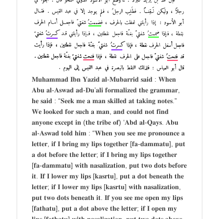
𝐌𝐮𝐡𝐚𝐦𝐦𝐚𝐝 𝐈𝐛𝐧 𝐘𝐚𝐳𝐢𝐝 𝐚𝐥-𝐌𝐮𝐛𝐚𝐫𝐫𝐢𝐝 𝐬𝐚𝐢𝐝 : 𝐖𝐡𝐞𝐧
𝐀𝐛𝐮 𝐚𝐥-𝐀𝐬𝐰𝐚𝐝 𝐚𝐝-𝐃𝐮’𝐚𝐥𝐢 𝐟𝐨𝐫𝐦𝐚𝐥𝐢𝐳𝐞𝐝 𝐭𝐡𝐞 𝐠𝐫𝐚𝐦𝐦𝐚𝐫,
𝐡𝐞 𝐬𝐚𝐢𝐝 : “𝐒𝐞𝐞𝐤 𝐦𝐞 𝐚 𝐦𝐚𝐧 𝐬𝐤𝐢𝐥𝐥𝐞𝐝 𝐚𝐭 𝐭𝐚𝐤𝐢𝐧𝐠 𝐧𝐨𝐭𝐞𝐬.”
𝐖𝐞 𝐥𝐨𝐨𝐤𝐞𝐝 𝐟𝐨𝐫 𝐬𝐮𝐜𝐡 𝐚 𝐦𝐚𝐧, 𝐚𝐧𝐝 𝐜𝐨𝐮𝐥𝐝 𝐧𝐨𝐭 𝐟𝐢𝐧𝐝
𝐚𝐧𝐲𝐨𝐧𝐞 𝐞𝐱𝐜𝐞𝐩𝐭 𝐢𝐧 (𝐭𝐡𝐞 𝐭𝐫𝐢𝐛𝐞 𝐨𝐟) ‘𝐀𝐛𝐝 𝐚𝐥-𝐐𝐚𝐲𝐬. 𝐀𝐛𝐮
𝐚𝐥-𝐀𝐬𝐰𝐚𝐝 𝐭𝐨𝐥𝐝 𝐡𝐢𝐦 : “𝐖𝐡𝐞𝐧 𝐲𝐨𝐮 𝐬𝐞𝐞 𝐦𝐞 𝐩𝐫𝐨𝐧𝐨𝐮𝐧𝐜𝐞 𝐚
𝐥𝐞𝐭𝐭𝐞𝐫, 𝐢𝐟 𝐈 𝐛𝐫𝐢𝐧𝐠 𝐦𝐲 𝐥𝐢𝐩𝐬 𝐭𝐨𝐠𝐞𝐭𝐡𝐞𝐫 [𝐟𝐚-𝐝𝐚𝐦𝐦𝐚𝐭𝐮], 𝐩𝐮𝐭
𝐚 𝐝𝐨𝐭 𝐛𝐞𝐟𝐨𝐫𝐞 𝐭𝐡𝐞 𝐥𝐞𝐭𝐭𝐞𝐫; 𝐢𝐟 𝐈 𝐛𝐫𝐢𝐧𝐠 𝐦𝐲 𝐥𝐢𝐩𝐬 𝐭𝐨𝐠𝐞𝐭𝐡𝐞𝐫
[𝐟𝐚-𝐝𝐚𝐦𝐦𝐚𝐭𝐮] 𝐰𝐢𝐭𝐡 𝐧𝐚𝐬𝐚𝐥𝐢𝐳𝐚𝐭𝐢𝐨𝐧, 𝐩𝐮𝐭 𝐭𝐰𝐨 𝐝𝐨𝐭𝐬 𝐛𝐞𝐟𝐨𝐫𝐞
𝐢𝐭. 𝐈𝐟 𝐈 𝐥𝐨𝐰𝐞𝐫 𝐦𝐲 𝐥𝐢𝐩𝐬 [𝐤𝐚𝐬𝐫𝐭𝐮], 𝐩𝐮𝐭 𝐚 𝐝𝐨𝐭 𝐛𝐞𝐧𝐞𝐚𝐭𝐡 𝐭𝐡𝐞
𝐥𝐞𝐭𝐭𝐞𝐫; 𝐢𝐟 𝐈 𝐥𝐨𝐰𝐞𝐫 𝐦𝐲 𝐥𝐢𝐩𝐬 [𝐤𝐚𝐬𝐫𝐭𝐮] 𝐰𝐢𝐭𝐡 𝐧𝐚𝐬𝐚𝐥𝐢𝐳𝐚𝐭𝐢𝐨𝐧,
𝐩𝐮𝐭 𝐭𝐰𝐨 𝐝𝐨𝐭𝐬 𝐛𝐞𝐧𝐞𝐚𝐭𝐡 𝐢𝐭. 𝐈𝐟 𝐲𝐨𝐮 𝐬𝐞𝐞 𝐦𝐞 𝐨𝐩𝐞𝐧 𝐦𝐲 𝐥𝐢𝐩𝐬
[𝐟𝐚𝐭𝐡𝐚𝐭𝐮], 𝐩𝐮𝐭 𝐚 𝐝𝐨𝐭 𝐚𝐛𝐨𝐯𝐞 𝐭𝐡𝐞 𝐥𝐞𝐭𝐭𝐞𝐫; 𝐢𝐟 𝐈 𝐨𝐩𝐞𝐧 𝐦𝐲