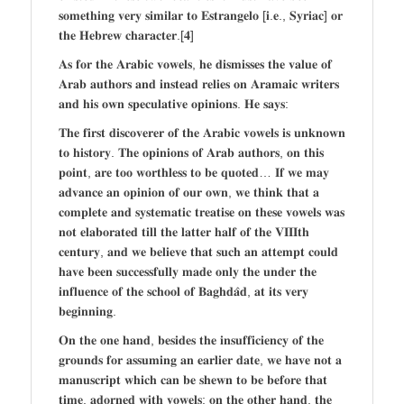
𝐬𝐨𝐦𝐞𝐭𝐡𝐢𝐧𝐠 𝐯𝐞𝐫𝐲 𝐬𝐢𝐦𝐢𝐥𝐚𝐫 𝐭𝐨 𝐄𝐬𝐭𝐫𝐚𝐧𝐠𝐞𝐥𝐨 [𝐢.𝐞., 𝐒𝐲𝐫𝐢𝐚𝐜] 𝐨𝐫
𝐭𝐡𝐞 𝐇𝐞𝐛𝐫𝐞𝐰 𝐜𝐡𝐚𝐫𝐚𝐜𝐭𝐞𝐫.[𝟒]
𝐀𝐬 𝐟𝐨𝐫 𝐭𝐡𝐞 𝐀𝐫𝐚𝐛𝐢𝐜 𝐯𝐨𝐰𝐞𝐥𝐬, 𝐡𝐞 𝐝𝐢𝐬𝐦𝐢𝐬𝐬𝐞𝐬 𝐭𝐡𝐞 𝐯𝐚𝐥𝐮𝐞 𝐨𝐟
𝐀𝐫𝐚𝐛 𝐚𝐮𝐭𝐡𝐨𝐫𝐬 𝐚𝐧𝐝 𝐢𝐧𝐬𝐭𝐞𝐚𝐝 𝐫𝐞𝐥𝐢𝐞𝐬 𝐨𝐧 𝐀𝐫𝐚𝐦𝐚𝐢𝐜 𝐰𝐫𝐢𝐭𝐞𝐫𝐬
𝐚𝐧𝐝 𝐡𝐢𝐬 𝐨𝐰𝐧 𝐬𝐩𝐞𝐜𝐮𝐥𝐚𝐭𝐢𝐯𝐞 𝐨𝐩𝐢𝐧𝐢𝐨𝐧𝐬. 𝐇𝐞 𝐬𝐚𝐲𝐬:
𝐓𝐡𝐞 𝐟𝐢𝐫𝐬𝐭 𝐝𝐢𝐬𝐜𝐨𝐯𝐞𝐫𝐞𝐫 𝐨𝐟 𝐭𝐡𝐞 𝐀𝐫𝐚𝐛𝐢𝐜 𝐯𝐨𝐰𝐞𝐥𝐬 𝐢𝐬 𝐮𝐧𝐤𝐧𝐨𝐰𝐧
𝐭𝐨 𝐡𝐢𝐬𝐭𝐨𝐫𝐲. 𝐓𝐡𝐞 𝐨𝐩𝐢𝐧𝐢𝐨𝐧𝐬 𝐨𝐟 𝐀𝐫𝐚𝐛 𝐚𝐮𝐭𝐡𝐨𝐫𝐬, 𝐨𝐧 𝐭𝐡𝐢𝐬
𝐩𝐨𝐢𝐧𝐭, 𝐚𝐫𝐞 𝐭𝐨𝐨 𝐰𝐨𝐫𝐭𝐡𝐥𝐞𝐬𝐬 𝐭𝐨 𝐛𝐞 𝐪𝐮𝐨𝐭𝐞𝐝… 𝐈𝐟 𝐰𝐞 𝐦𝐚𝐲
𝐚𝐝𝐯𝐚𝐧𝐜𝐞 𝐚𝐧 𝐨𝐩𝐢𝐧𝐢𝐨𝐧 𝐨𝐟 𝐨𝐮𝐫 𝐨𝐰𝐧, 𝐰𝐞 𝐭𝐡𝐢𝐧𝐤 𝐭𝐡𝐚𝐭 𝐚
𝐜𝐨𝐦𝐩𝐥𝐞𝐭𝐞 𝐚𝐧𝐝 𝐬𝐲𝐬𝐭𝐞𝐦𝐚𝐭𝐢𝐜 𝐭𝐫𝐞𝐚𝐭𝐢𝐬𝐞 𝐨𝐧 𝐭𝐡𝐞𝐬𝐞 𝐯𝐨𝐰𝐞𝐥𝐬 𝐰𝐚𝐬
𝐧𝐨𝐭 𝐞𝐥𝐚𝐛𝐨𝐫𝐚𝐭𝐞𝐝 𝐭𝐢𝐥𝐥 𝐭𝐡𝐞 𝐥𝐚𝐭𝐭𝐞𝐫 𝐡𝐚𝐥𝐟 𝐨𝐟 𝐭𝐡𝐞 𝐕𝐈𝐈𝐈𝐭𝐡
𝐜𝐞𝐧𝐭𝐮𝐫𝐲, 𝐚𝐧𝐝 𝐰𝐞 𝐛𝐞𝐥𝐢𝐞𝐯𝐞 𝐭𝐡𝐚𝐭 𝐬𝐮𝐜𝐡 𝐚𝐧 𝐚𝐭𝐭𝐞𝐦𝐩𝐭 𝐜𝐨𝐮𝐥𝐝
𝐡𝐚𝐯𝐞 𝐛𝐞𝐞𝐧 𝐬𝐮𝐜𝐜𝐞𝐬𝐬𝐟𝐮𝐥𝐥𝐲 𝐦𝐚𝐝𝐞 𝐨𝐧𝐥𝐲 𝐭𝐡𝐞 𝐮𝐧𝐝𝐞𝐫 𝐭𝐡𝐞
𝐢𝐧𝐟𝐥𝐮𝐞𝐧𝐜𝐞 𝐨𝐟 𝐭𝐡𝐞 𝐬𝐜𝐡𝐨𝐨𝐥 𝐨𝐟 𝐁𝐚𝐠𝐡𝐝𝐚̂𝐝, 𝐚𝐭 𝐢𝐭𝐬 𝐯𝐞𝐫𝐲
𝐛𝐞𝐠𝐢𝐧𝐧𝐢𝐧𝐠.
𝐎𝐧 𝐭𝐡𝐞 𝐨𝐧𝐞 𝐡𝐚𝐧𝐝, 𝐛𝐞𝐬𝐢𝐝𝐞𝐬 𝐭𝐡𝐞 𝐢𝐧𝐬𝐮𝐟𝐟𝐢𝐜𝐢𝐞𝐧𝐜𝐲 𝐨𝐟 𝐭𝐡𝐞
𝐠𝐫𝐨𝐮𝐧𝐝𝐬 𝐟𝐨𝐫 𝐚𝐬𝐬𝐮𝐦𝐢𝐧𝐠 𝐚𝐧 𝐞𝐚𝐫𝐥𝐢𝐞𝐫 𝐝𝐚𝐭𝐞, 𝐰𝐞 𝐡𝐚𝐯𝐞 𝐧𝐨𝐭 𝐚
𝐦𝐚𝐧𝐮𝐬𝐜𝐫𝐢𝐩𝐭 𝐰𝐡𝐢𝐜𝐡 𝐜𝐚𝐧 𝐛𝐞 𝐬𝐡𝐞𝐰𝐧 𝐭𝐨 𝐛𝐞 𝐛𝐞𝐟𝐨𝐫𝐞 𝐭𝐡𝐚𝐭
𝐭𝐢𝐦𝐞, 𝐚𝐝𝐨𝐫𝐧𝐞𝐝 𝐰𝐢𝐭𝐡 𝐯𝐨𝐰𝐞𝐥𝐬; 𝐨𝐧 𝐭𝐡𝐞 𝐨𝐭𝐡𝐞𝐫 𝐡𝐚𝐧𝐝, 𝐭𝐡𝐞