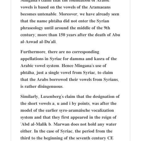
𝐌𝐢𝐧𝐠𝐚𝐧𝐚’𝐬 𝐜𝐥𝐚𝐢𝐦 𝐭𝐡𝐚𝐭 𝐭𝐡𝐞 𝐟𝐨𝐮𝐧𝐝𝐚𝐭𝐢𝐨𝐧 𝐨𝐟 𝐀𝐫𝐚𝐛𝐢𝐜
𝐯𝐨𝐰𝐞𝐥𝐬 𝐢𝐬 𝐛𝐚𝐬𝐞𝐝 𝐨𝐧 𝐭𝐡𝐞 𝐯𝐨𝐰𝐞𝐥𝐬 𝐨𝐟 𝐭𝐡𝐞 𝐀𝐫𝐚𝐦𝐚𝐞𝐚𝐧𝐬
𝐛𝐞𝐜𝐨𝐦𝐞𝐬 𝐮𝐧𝐭𝐞𝐧𝐚𝐛𝐥𝐞. 𝐌𝐨𝐫𝐞𝐨𝐯𝐞𝐫, 𝐰𝐞 𝐡𝐚𝐯𝐞 𝐚𝐥𝐫𝐞𝐚𝐝𝐲 𝐬𝐞𝐞𝐧
𝐭𝐡𝐚𝐭 𝐭𝐡𝐞 𝐧𝐚𝐦𝐞 𝐩𝐡𝐭𝐚̂𝐡𝐚 𝐝𝐢𝐝 𝐧𝐨𝐭 𝐞𝐧𝐭𝐞𝐫 𝐭𝐡𝐞 𝐒𝐲𝐫𝐢𝐚𝐧
𝐩𝐡𝐫𝐚𝐬𝐞𝐨𝐥𝐨𝐠𝐲 𝐮𝐧𝐭𝐢𝐥 𝐚𝐫𝐨𝐮𝐧𝐝 𝐭𝐡𝐞 𝐦𝐢𝐝𝐝𝐥𝐞 𝐨𝐟 𝐭𝐡𝐞 𝟗𝐭𝐡
𝐜𝐞𝐧𝐭𝐮𝐫𝐲; 𝐦𝐨𝐫𝐞 𝐭𝐡𝐚𝐧 𝟏𝟓𝟎 𝐲𝐞𝐚𝐫𝐬 𝐚𝐟𝐭𝐞𝐫 𝐭𝐡𝐞 𝐝𝐞𝐚𝐭𝐡 𝐨𝐟 𝐀𝐛𝐮
𝐚𝐥-𝐀𝐬𝐰𝐚𝐝 𝐚𝐥-𝐃𝐮’𝐚𝐥𝐢.
𝐅𝐮𝐫𝐭𝐡𝐞𝐫𝐦𝐨𝐫𝐞, 𝐭𝐡𝐞𝐫𝐞 𝐚𝐫𝐞 𝐧𝐨 𝐜𝐨𝐫𝐫𝐞𝐬𝐩𝐨𝐧𝐝𝐢𝐧𝐠
𝐚𝐩𝐩𝐞𝐥𝐥𝐚𝐭𝐢𝐨𝐧𝐬 𝐢𝐧 𝐒𝐲𝐫𝐢𝐚𝐜 𝐟𝐨𝐫 𝐝𝐚𝐦𝐦𝐚 𝐚𝐧𝐝 𝐤𝐚𝐬𝐫𝐚 𝐨𝐟 𝐭𝐡𝐞
𝐀𝐫𝐚𝐛𝐢𝐜 𝐯𝐨𝐰𝐞𝐥 𝐬𝐲𝐬𝐭𝐞𝐦. 𝐇𝐞𝐧𝐜𝐞 𝐌𝐢𝐧𝐠𝐚𝐧𝐚’𝐬 𝐮𝐬𝐞 𝐨𝐟
𝐩𝐡𝐭𝐚̂𝐡𝐚, 𝐣𝐮𝐬𝐭 𝐚 𝐬𝐢𝐧𝐠𝐥𝐞 𝐯𝐨𝐰𝐞𝐥 𝐟𝐫𝐨𝐦 𝐒𝐲𝐫𝐢𝐚𝐜, 𝐭𝐨 𝐜𝐥𝐚𝐢𝐦
𝐭𝐡𝐚𝐭 𝐭𝐡𝐞 𝐀𝐫𝐚𝐛𝐬 𝐛𝐨𝐫𝐫𝐨𝐰𝐞𝐝 𝐭𝐡𝐞𝐢𝐫 𝐯𝐨𝐰𝐞𝐥𝐬 𝐟𝐫𝐨𝐦 𝐒𝐲𝐫𝐢𝐚𝐧𝐬,
𝐢𝐬 𝐫𝐚𝐭𝐡𝐞𝐫 𝐝𝐢𝐬𝐢𝐧𝐠𝐞𝐧𝐮𝐨𝐮𝐬.
𝐒𝐢𝐦𝐢𝐥𝐚𝐫𝐥𝐲, 𝐋𝐮𝐱𝐞𝐧𝐛𝐞𝐫𝐠’𝐬 𝐜𝐥𝐚𝐢𝐦 𝐭𝐡𝐚𝐭 𝐭𝐡𝐞 𝐝𝐞𝐬𝐢𝐠𝐧𝐚𝐭𝐢𝐨𝐧 𝐨𝐟
𝐭𝐡𝐞 𝐬𝐡𝐨𝐫𝐭 𝐯𝐨𝐰𝐞𝐥𝐬 𝐚, 𝐮 𝐚𝐧𝐝 𝐢 𝐛𝐲 𝐩𝐨𝐢𝐧𝐭𝐬, 𝐰𝐚𝐬 𝐚𝐟𝐭𝐞𝐫 𝐭𝐡𝐞
𝐦𝐨𝐝𝐞𝐥 𝐨𝐟 𝐭𝐡𝐞 𝐞𝐚𝐫𝐥𝐢𝐞𝐫 𝐬𝐲𝐫𝐨-𝐚𝐫𝐚𝐦𝐚̈𝐢𝐬𝐜𝐡𝐞 𝐯𝐨𝐜𝐚𝐥𝐢𝐳𝐚𝐭𝐢𝐨𝐧
𝐬𝐲𝐬𝐭𝐞𝐦 𝐚𝐧𝐝 𝐭𝐡𝐚𝐭 𝐭𝐡𝐞𝐲 𝐟𝐢𝐫𝐬𝐭 𝐚𝐩𝐩𝐞𝐚𝐫𝐞𝐝 𝐢𝐧 𝐭𝐡𝐞 𝐫𝐞𝐢𝐠𝐧 𝐨𝐟
‘𝐀𝐛𝐝 𝐚𝐥-𝐌𝐚𝐥𝐢𝐤 𝐛. 𝐌𝐚𝐫𝐰𝐚𝐧 𝐝𝐨𝐞𝐬 𝐧𝐨𝐭 𝐡𝐨𝐥𝐝 𝐚𝐧𝐲 𝐰𝐚𝐭𝐞𝐫
𝐞𝐢𝐭𝐡𝐞𝐫. 𝐈𝐧 𝐭𝐡𝐞 𝐜𝐚𝐬𝐞 𝐨𝐟 𝐒𝐲𝐫𝐢𝐚𝐜, 𝐭𝐡𝐞 𝐩𝐞𝐫𝐢𝐨𝐝 𝐟𝐫𝐨𝐦 𝐭𝐡𝐞
𝐭𝐡𝐢𝐫𝐝 𝐭𝐨 𝐭𝐡𝐞 𝐛𝐞𝐠𝐢𝐧𝐧𝐢𝐧𝐠 𝐨𝐟 𝐭𝐡𝐞 𝐬𝐞𝐯𝐞𝐧𝐭𝐡 𝐜𝐞𝐧𝐭𝐮𝐫𝐲 𝐂𝐄