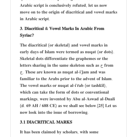
𝐀𝐫𝐚𝐛𝐢𝐜 𝐬𝐜𝐫𝐢𝐩𝐭 𝐢𝐬 𝐜𝐨𝐧𝐜𝐥𝐮𝐬𝐢𝐯𝐞𝐥𝐲 𝐫𝐞𝐟𝐮𝐭𝐞𝐝, 𝐥𝐞𝐭 𝐮𝐬 𝐧𝐨𝐰
𝐦𝐨𝐯𝐞 𝐨𝐧 𝐭𝐨 𝐭𝐡𝐞 𝐨𝐫𝐢𝐠𝐢𝐧 𝐨𝐟 𝐝𝐢𝐚𝐜𝐫𝐢𝐭𝐢𝐜𝐚𝐥 𝐚𝐧𝐝 𝐯𝐨𝐰𝐞𝐥 𝐦𝐚𝐫𝐤𝐬
𝐢𝐧 𝐀𝐫𝐚𝐛𝐢𝐜 𝐬𝐜𝐫𝐢𝐩𝐭.
𝟑. 𝐃𝐢𝐚𝐜𝐫𝐢𝐭𝐢𝐜𝐚𝐥 & 𝐕𝐨𝐰𝐞𝐥 𝐌𝐚𝐫𝐤𝐬 𝐈𝐧 𝐀𝐫𝐚𝐛𝐢𝐜 𝐅𝐫𝐨𝐦
𝐒𝐲𝐫𝐢𝐚𝐜?
𝐓𝐡𝐞 𝐝𝐢𝐚𝐜𝐫𝐢𝐭𝐢𝐜𝐚𝐥 (𝐨𝐫 𝐬𝐤𝐞𝐥𝐞𝐭𝐚𝐥) 𝐚𝐧𝐝 𝐯𝐨𝐰𝐞𝐥 𝐦𝐚𝐫𝐤𝐬 𝐢𝐧
𝐞𝐚𝐫𝐥𝐲 𝐝𝐚𝐲𝐬 𝐨𝐟 𝐈𝐬𝐥𝐚𝐦 𝐰𝐞𝐫𝐞 𝐭𝐞𝐫𝐦𝐞𝐝 𝐚𝐬 𝐧𝐮𝐪𝐚𝐭 (𝐨𝐫 𝐝𝐨𝐭𝐬).
𝐒𝐤𝐞𝐥𝐞𝐭𝐚𝐥 𝐝𝐨𝐭𝐬 𝐝𝐢𝐟𝐟𝐞𝐫𝐞𝐧𝐭𝐢𝐚𝐭𝐞 𝐭𝐡𝐞 𝐠𝐫𝐚𝐩𝐡𝐞𝐦𝐞𝐬 𝐨𝐫 𝐭𝐡𝐞
𝐥𝐞𝐭𝐭𝐞𝐫𝐬 𝐬𝐡𝐚𝐫𝐢𝐧𝐠 𝐢𝐧 𝐭𝐡𝐞 𝐬𝐚𝐦𝐞 𝐬𝐤𝐞𝐥𝐞𝐭𝐨𝐧 𝐬𝐮𝐜𝐡 𝐚𝐬 ح 𝐟𝐫𝐨𝐦
ج. 𝐓𝐡𝐞𝐬𝐞 𝐚𝐫𝐞 𝐤𝐧𝐨𝐰𝐧 𝐚𝐬 𝐧𝐮𝐪𝐚𝐭 𝐚𝐥-𝐢‘𝐣𝐚̄𝐦 𝐚𝐧𝐝 𝐰𝐚𝐬
𝐟𝐚𝐦𝐢𝐥𝐢𝐚𝐫 𝐭𝐨 𝐭𝐡𝐞 𝐀𝐫𝐚𝐛𝐬 𝐩𝐫𝐢𝐨𝐫 𝐭𝐨 𝐭𝐡𝐞 𝐚𝐝𝐯𝐞𝐧𝐭 𝐨𝐟 𝐈𝐬𝐥𝐚𝐦.
𝐓𝐡𝐞 𝐯𝐨𝐰𝐞𝐥 𝐦𝐚𝐫𝐤𝐬 𝐨𝐫 𝐧𝐮𝐪𝐚𝐭 𝐚𝐥-𝐢‘𝐫𝐚̄𝐛 (𝐨𝐫 𝐭𝐚𝐬𝐡𝐤𝐢̄𝐥),
𝐰𝐡𝐢𝐜𝐡 𝐜𝐚𝐧 𝐭𝐚𝐤𝐞 𝐭𝐡𝐞 𝐟𝐨𝐫𝐦 𝐨𝐟 𝐝𝐨𝐭𝐬 𝐨𝐫 𝐜𝐨𝐧𝐯𝐞𝐧𝐭𝐢𝐨𝐧𝐚𝐥
𝐦𝐚𝐫𝐤𝐢𝐧𝐠𝐬, 𝐰𝐞𝐫𝐞 𝐢𝐧𝐯𝐞𝐧𝐭𝐞𝐝 𝐛𝐲 𝐀𝐛𝐮 𝐚𝐥-𝐀𝐬𝐰𝐚𝐝 𝐚𝐥-𝐃𝐮𝐚𝐥𝐢
(𝐝. 𝟔𝟗 𝐀𝐇 / 𝟔𝟖𝟖 𝐂𝐄) 𝐚𝐬 𝐰𝐞 𝐬𝐡𝐚𝐥𝐥 𝐬𝐞𝐞 𝐛𝐞𝐥𝐨𝐰.[𝟐𝟓] 𝐋𝐞𝐭 𝐮𝐬
𝐧𝐨𝐰 𝐥𝐨𝐨𝐤 𝐢𝐧𝐭𝐨 𝐭𝐡𝐞 𝐢𝐬𝐬𝐮𝐞 𝐨𝐟 𝐛𝐨𝐫𝐫𝐨𝐰𝐢𝐧𝐠.
𝟑.𝟏 𝐃𝐈𝐀𝐂𝐑𝐈𝐓𝐈𝐂𝐀𝐋 𝐌𝐀𝐑𝐊𝐒
𝐈𝐭 𝐡𝐚𝐬 𝐛𝐞𝐞𝐧 𝐜𝐥𝐚𝐢𝐦𝐞𝐝 𝐛𝐲 𝐬𝐜𝐡𝐨𝐥𝐚𝐫𝐬, 𝐰𝐢𝐭𝐡 𝐬𝐨𝐦𝐞