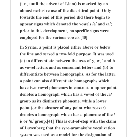
(𝐢.𝐞., 𝐮𝐧𝐭𝐢𝐥 𝐭𝐡𝐞 𝐚𝐝𝐯𝐞𝐧𝐭 𝐨𝐟 𝐈𝐬𝐥𝐚𝐦) 𝐢𝐬 𝐦𝐚𝐫𝐤𝐞𝐝 𝐛𝐲 𝐚𝐧
𝐚𝐥𝐦𝐨𝐬𝐭 𝐞𝐱𝐜𝐥𝐮𝐬𝐢𝐯𝐞 𝐮𝐬𝐞 𝐨𝐟 𝐭𝐡𝐞 𝐝𝐢𝐚𝐜𝐫𝐢𝐭𝐢𝐜𝐚𝐥 𝐩𝐨𝐢𝐧𝐭. 𝐎𝐧𝐥𝐲
𝐭𝐨𝐰𝐚𝐫𝐝𝐬 𝐭𝐡𝐞 𝐞𝐧𝐝 𝐨𝐟 𝐭𝐡𝐢𝐬 𝐩𝐞𝐫𝐢𝐨𝐝 𝐝𝐢𝐝 𝐭𝐡𝐞𝐫𝐞 𝐛𝐞𝐠𝐢𝐧 𝐭𝐨
𝐚𝐩𝐩𝐞𝐚𝐫 𝐬𝐢𝐠𝐧𝐬 𝐰𝐡𝐢𝐜𝐡 𝐝𝐞𝐧𝐨𝐭𝐞𝐝 𝐭𝐡𝐞 𝐯𝐨𝐰𝐞𝐥𝐬 /𝐞/ 𝐚𝐧𝐝 /𝐚/;
𝐩𝐫𝐢𝐨𝐫 𝐭𝐨 𝐭𝐡𝐢𝐬 𝐝𝐞𝐯𝐞𝐥𝐨𝐩𝐦𝐞𝐧𝐭, 𝐧𝐨 𝐬𝐩𝐞𝐜𝐢𝐟𝐢𝐜 𝐬𝐢𝐠𝐧𝐬 𝐰𝐞𝐫𝐞
𝐞𝐦𝐩𝐥𝐨𝐲𝐞𝐝 𝐟𝐨𝐫 𝐭𝐡𝐞 𝐯𝐚𝐫𝐢𝐨𝐮𝐬 𝐯𝐨𝐰𝐞𝐥𝐬.[𝟒𝟎]
𝐈𝐧 𝐒𝐲𝐫𝐢𝐚𝐜, 𝐚 𝐩𝐨𝐢𝐧𝐭 𝐢𝐬 𝐩𝐥𝐚𝐜𝐞𝐝 𝐞𝐢𝐭𝐡𝐞𝐫 𝐚𝐛𝐨𝐯𝐞 𝐨𝐫 𝐛𝐞𝐥𝐨𝐰
𝐭𝐡𝐞 𝐥𝐢𝐧𝐞 𝐚𝐧𝐝 𝐬𝐞𝐫𝐯𝐞𝐝 𝐚 𝐭𝐰𝐨-𝐟𝐨𝐥𝐝 𝐩𝐮𝐫𝐩𝐨𝐬𝐞. 𝐈𝐭 𝐰𝐚𝐬 𝐮𝐬𝐞𝐝
(𝐚) 𝐭𝐨 𝐝𝐢𝐟𝐟𝐞𝐫𝐞𝐧𝐭𝐢𝐚𝐭𝐞 𝐛𝐞𝐭𝐰𝐞𝐞𝐧 𝐭𝐡𝐞 𝐮𝐬𝐞𝐬 𝐨𝐟 𝐲, 𝐰, ’ 𝐚𝐧𝐝 𝐡
𝐚𝐬 𝐯𝐨𝐰𝐞𝐥 𝐥𝐞𝐭𝐭𝐞𝐫𝐬 𝐚𝐧𝐝 𝐚𝐬 𝐜𝐨𝐧𝐬𝐨𝐧𝐚𝐧𝐭 𝐥𝐞𝐭𝐭𝐞𝐫𝐬 𝐚𝐧𝐝 (𝐛) 𝐭𝐨
𝐝𝐢𝐟𝐟𝐞𝐫𝐞𝐧𝐭𝐢𝐚𝐭𝐞 𝐛𝐞𝐭𝐰𝐞𝐞𝐧 𝐡𝐨𝐦𝐨𝐠𝐫𝐚𝐩𝐡𝐬. 𝐀𝐬 𝐟𝐨𝐫 𝐭𝐡𝐞 𝐥𝐚𝐭𝐭𝐞𝐫,
𝐚 𝐩𝐨𝐢𝐧𝐭 𝐜𝐚𝐧 𝐚𝐥𝐬𝐨 𝐝𝐢𝐟𝐟𝐞𝐫𝐞𝐧𝐭𝐢𝐚𝐭𝐞 𝐡𝐨𝐦𝐨𝐠𝐫𝐚𝐩𝐡𝐬 𝐰𝐡𝐢𝐜𝐡
𝐡𝐚𝐯𝐞 𝐭𝐰𝐨 𝐯𝐨𝐰𝐞𝐥 𝐩𝐡𝐨𝐧𝐞𝐦𝐞𝐬 𝐢𝐧 𝐜𝐨𝐧𝐭𝐫𝐚𝐬𝐭: 𝐚 𝐮𝐩𝐩𝐞𝐫 𝐩𝐨𝐢𝐧𝐭
𝐝𝐞𝐧𝐨𝐭𝐞𝐬 𝐚 𝐡𝐨𝐦𝐨𝐠𝐫𝐚𝐩𝐡 𝐰𝐡𝐢𝐜𝐡 𝐡𝐚𝐬 𝐚 𝐯𝐨𝐰𝐞𝐥 𝐨𝐟 𝐭𝐡𝐞 /𝐚/
𝐠𝐫𝐨𝐮𝐩 𝐚𝐬 𝐢𝐭𝐬 𝐝𝐢𝐬𝐭𝐢𝐧𝐜𝐭𝐢𝐯𝐞 𝐩𝐡𝐨𝐧𝐞𝐦𝐞, 𝐰𝐡𝐢𝐥𝐞 𝐚 𝐥𝐨𝐰𝐞𝐫
𝐩𝐨𝐢𝐧𝐭 (𝐨𝐫 𝐭𝐡𝐞 𝐚𝐛𝐬𝐞𝐧𝐜𝐞 𝐨𝐟 𝐚𝐧𝐲 𝐩𝐨𝐢𝐧𝐭 𝐰𝐡𝐚𝐭𝐬𝐨𝐞𝐯𝐞𝐫)
𝐝𝐞𝐧𝐨𝐭𝐞𝐬 𝐚 𝐡𝐨𝐦𝐨𝐠𝐫𝐚𝐩𝐡 𝐰𝐡𝐢𝐜𝐡 𝐡𝐚𝐬 𝐚 𝐩𝐡𝐨𝐧𝐞𝐦𝐞 𝐨𝐟 𝐭𝐡𝐞 /
𝐢/ 𝐨𝐫 /𝐮/ 𝐠𝐫𝐨𝐮𝐩.[𝟒𝟏] 𝐓𝐡𝐢𝐬 𝐢𝐬 𝐨𝐮𝐭-𝐨𝐟-𝐬𝐭𝐞𝐩 𝐰𝐢𝐭𝐡 𝐭𝐡𝐞 𝐜𝐥𝐚𝐢𝐦
𝐨𝐟 𝐋𝐮𝐱𝐞𝐧𝐛𝐞𝐫𝐠 𝐭𝐡𝐚𝐭 𝐭𝐡𝐞 𝐬𝐲𝐫𝐨-𝐚𝐫𝐚𝐦𝐚̈𝐢𝐬𝐜𝐡𝐞 𝐯𝐨𝐜𝐚𝐥𝐢𝐳𝐚𝐭𝐢𝐨𝐧
𝐬𝐲𝐬𝐭𝐞𝐦 𝐰𝐚𝐬 𝐮𝐬𝐞𝐝 𝐚𝐬 𝐚 𝐦𝐨𝐝𝐞𝐥 𝐟𝐨𝐫 𝐭𝐡𝐞 𝐝𝐞𝐬𝐢𝐠𝐧𝐚𝐭𝐢𝐨𝐧 𝐨𝐟