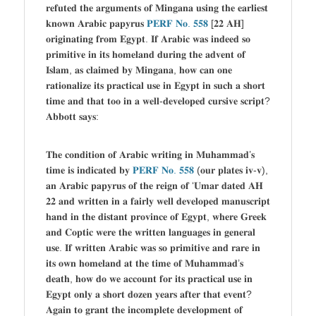
𝐫𝐞𝐟𝐮𝐭𝐞𝐝 𝐭𝐡𝐞 𝐚𝐫𝐠𝐮𝐦𝐞𝐧𝐭𝐬 𝐨𝐟 𝐌𝐢𝐧𝐠𝐚𝐧𝐚 𝐮𝐬𝐢𝐧𝐠 𝐭𝐡𝐞 𝐞𝐚𝐫𝐥𝐢𝐞𝐬𝐭
𝐤𝐧𝐨𝐰𝐧 𝐀𝐫𝐚𝐛𝐢𝐜 𝐩𝐚𝐩𝐲𝐫𝐮𝐬
𝐏𝐄𝐑𝐅 𝐍𝐨. 𝟓𝟓𝟖
[𝟐𝟐 𝐀𝐇]
𝐨𝐫𝐢𝐠𝐢𝐧𝐚𝐭𝐢𝐧𝐠 𝐟𝐫𝐨𝐦 𝐄𝐠𝐲𝐩𝐭. 𝐈𝐟 𝐀𝐫𝐚𝐛𝐢𝐜 𝐰𝐚𝐬 𝐢𝐧𝐝𝐞𝐞𝐝 𝐬𝐨
𝐩𝐫𝐢𝐦𝐢𝐭𝐢𝐯𝐞 𝐢𝐧 𝐢𝐭𝐬 𝐡𝐨𝐦𝐞𝐥𝐚𝐧𝐝 𝐝𝐮𝐫𝐢𝐧𝐠 𝐭𝐡𝐞 𝐚𝐝𝐯𝐞𝐧𝐭 𝐨𝐟
𝐈𝐬𝐥𝐚𝐦, 𝐚𝐬 𝐜𝐥𝐚𝐢𝐦𝐞𝐝 𝐛𝐲 𝐌𝐢𝐧𝐠𝐚𝐧𝐚, 𝐡𝐨𝐰 𝐜𝐚𝐧 𝐨𝐧𝐞
𝐫𝐚𝐭𝐢𝐨𝐧𝐚𝐥𝐢𝐳𝐞 𝐢𝐭𝐬 𝐩𝐫𝐚𝐜𝐭𝐢𝐜𝐚𝐥 𝐮𝐬𝐞 𝐢𝐧 𝐄𝐠𝐲𝐩𝐭 𝐢𝐧 𝐬𝐮𝐜𝐡 𝐚 𝐬𝐡𝐨𝐫𝐭
𝐭𝐢𝐦𝐞 𝐚𝐧𝐝 𝐭𝐡𝐚𝐭 𝐭𝐨𝐨 𝐢𝐧 𝐚 𝐰𝐞𝐥𝐥-𝐝𝐞𝐯𝐞𝐥𝐨𝐩𝐞𝐝 𝐜𝐮𝐫𝐬𝐢𝐯𝐞 𝐬𝐜𝐫𝐢𝐩𝐭?
𝐀𝐛𝐛𝐨𝐭𝐭 𝐬𝐚𝐲𝐬:
𝐓𝐡𝐞 𝐜𝐨𝐧𝐝𝐢𝐭𝐢𝐨𝐧 𝐨𝐟 𝐀𝐫𝐚𝐛𝐢𝐜 𝐰𝐫𝐢𝐭𝐢𝐧𝐠 𝐢𝐧 𝐌𝐮𝐡𝐚𝐦𝐦𝐚𝐝’𝐬
𝐭𝐢𝐦𝐞 𝐢𝐬 𝐢𝐧𝐝𝐢𝐜𝐚𝐭𝐞𝐝 𝐛𝐲
𝐏𝐄𝐑𝐅 𝐍𝐨. 𝟓𝟓𝟖
(𝐨𝐮𝐫 𝐩𝐥𝐚𝐭𝐞𝐬 𝐢𝐯-𝐯),
𝐚𝐧 𝐀𝐫𝐚𝐛𝐢𝐜 𝐩𝐚𝐩𝐲𝐫𝐮𝐬 𝐨𝐟 𝐭𝐡𝐞 𝐫𝐞𝐢𝐠𝐧 𝐨𝐟 ‘𝐔𝐦𝐚𝐫 𝐝𝐚𝐭𝐞𝐝 𝐀𝐇
𝟐𝟐 𝐚𝐧𝐝 𝐰𝐫𝐢𝐭𝐭𝐞𝐧 𝐢𝐧 𝐚 𝐟𝐚𝐢𝐫𝐥𝐲 𝐰𝐞𝐥𝐥 𝐝𝐞𝐯𝐞𝐥𝐨𝐩𝐞𝐝 𝐦𝐚𝐧𝐮𝐬𝐜𝐫𝐢𝐩𝐭
𝐡𝐚𝐧𝐝 𝐢𝐧 𝐭𝐡𝐞 𝐝𝐢𝐬𝐭𝐚𝐧𝐭 𝐩𝐫𝐨𝐯𝐢𝐧𝐜𝐞 𝐨𝐟 𝐄𝐠𝐲𝐩𝐭, 𝐰𝐡𝐞𝐫𝐞 𝐆𝐫𝐞𝐞𝐤
𝐚𝐧𝐝 𝐂𝐨𝐩𝐭𝐢𝐜 𝐰𝐞𝐫𝐞 𝐭𝐡𝐞 𝐰𝐫𝐢𝐭𝐭𝐞𝐧 𝐥𝐚𝐧𝐠𝐮𝐚𝐠𝐞𝐬 𝐢𝐧 𝐠𝐞𝐧𝐞𝐫𝐚𝐥
𝐮𝐬𝐞. 𝐈𝐟 𝐰𝐫𝐢𝐭𝐭𝐞𝐧 𝐀𝐫𝐚𝐛𝐢𝐜 𝐰𝐚𝐬 𝐬𝐨 𝐩𝐫𝐢𝐦𝐢𝐭𝐢𝐯𝐞 𝐚𝐧𝐝 𝐫𝐚𝐫𝐞 𝐢𝐧
𝐢𝐭𝐬 𝐨𝐰𝐧 𝐡𝐨𝐦𝐞𝐥𝐚𝐧𝐝 𝐚𝐭 𝐭𝐡𝐞 𝐭𝐢𝐦𝐞 𝐨𝐟 𝐌𝐮𝐡𝐚𝐦𝐦𝐚𝐝’𝐬
𝐝𝐞𝐚𝐭𝐡, 𝐡𝐨𝐰 𝐝𝐨 𝐰𝐞 𝐚𝐜𝐜𝐨𝐮𝐧𝐭 𝐟𝐨𝐫 𝐢𝐭𝐬 𝐩𝐫𝐚𝐜𝐭𝐢𝐜𝐚𝐥 𝐮𝐬𝐞 𝐢𝐧
𝐄𝐠𝐲𝐩𝐭 𝐨𝐧𝐥𝐲 𝐚 𝐬𝐡𝐨𝐫𝐭 𝐝𝐨𝐳𝐞𝐧 𝐲𝐞𝐚𝐫𝐬 𝐚𝐟𝐭𝐞𝐫 𝐭𝐡𝐚𝐭 𝐞𝐯𝐞𝐧𝐭?
𝐀𝐠𝐚𝐢𝐧 𝐭𝐨 𝐠𝐫𝐚𝐧𝐭 𝐭𝐡𝐞 𝐢𝐧𝐜𝐨𝐦𝐩𝐥𝐞𝐭𝐞 𝐝𝐞𝐯𝐞𝐥𝐨𝐩𝐦𝐞𝐧𝐭 𝐨𝐟