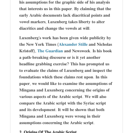
𝐡𝐢𝐬 𝐚𝐬𝐬𝐮𝐦𝐩𝐭𝐢𝐨𝐧𝐬 𝐟𝐨𝐫 𝐭𝐡𝐞 𝐠𝐫𝐚𝐩𝐡𝐢𝐜 𝐬𝐢𝐝𝐞 𝐨𝐟 𝐡𝐢𝐬 𝐚𝐧𝐚𝐥𝐲𝐬𝐢𝐬
𝐭𝐡𝐚𝐭 𝐢𝐧𝐭𝐞𝐫𝐞𝐬𝐭𝐬 𝐮𝐬 𝐢𝐧 𝐭𝐡𝐢𝐬 𝐩𝐚𝐩𝐞𝐫. 𝐁𝐲 𝐜𝐥𝐚𝐢𝐦𝐢𝐧𝐠 𝐭𝐡𝐚𝐭 𝐭𝐡𝐞
𝐞𝐚𝐫𝐥𝐲 𝐀𝐫𝐚𝐛𝐢𝐜 𝐝𝐨𝐜𝐮𝐦𝐞𝐧𝐭𝐬 𝐥𝐚𝐜𝐤 𝐝𝐢𝐚𝐜𝐫𝐢𝐭𝐢𝐜𝐚𝐥 𝐩𝐨𝐢𝐧𝐭𝐬 𝐚𝐧𝐝
𝐯𝐨𝐰𝐞𝐥 𝐦𝐚𝐫𝐤𝐞𝐫𝐬, 𝐋𝐮𝐱𝐞𝐧𝐛𝐞𝐫𝐠 𝐭𝐚𝐤𝐞𝐬 𝐥𝐢𝐛𝐞𝐫𝐭𝐲 𝐭𝐨 𝐚𝐥𝐭𝐞𝐫
𝐝𝐢𝐚𝐜𝐫𝐢𝐭𝐢𝐜𝐬 𝐚𝐧𝐝 𝐜𝐡𝐚𝐧𝐠𝐞 𝐭𝐡𝐞 𝐯𝐨𝐰𝐞𝐥𝐬 𝐚𝐭 𝐰𝐢𝐥𝐥.
𝐋𝐮𝐱𝐞𝐧𝐛𝐞𝐫𝐠’𝐬 𝐰𝐨𝐫𝐤 𝐡𝐚𝐬 𝐛𝐞𝐞𝐧 𝐠𝐢𝐯𝐞𝐧 𝐰𝐢𝐝𝐞 𝐩𝐮𝐛𝐥𝐢𝐜𝐢𝐭𝐲 𝐛𝐲
𝐭𝐡𝐞 𝐍𝐞𝐰 𝐘𝐨𝐫𝐤 𝐓𝐢𝐦𝐞𝐬 (
𝐀𝐥𝐞𝐱𝐚𝐧𝐝𝐞𝐫 𝐒𝐭𝐢𝐥𝐥𝐞
𝐚𝐧𝐝 𝐍𝐢𝐜𝐡𝐨𝐥𝐚𝐬
𝐊𝐫𝐢𝐬𝐭𝐨𝐟𝐟),
𝐓𝐡𝐞 𝐆𝐮𝐚𝐫𝐝𝐢𝐚𝐧
𝐚𝐧𝐝 𝐍𝐞𝐰𝐬𝐰𝐞𝐞𝐤. 𝐈𝐬 𝐡𝐢𝐬 𝐛𝐨𝐨𝐤
𝐚 𝐩𝐚𝐭𝐡-𝐛𝐫𝐞𝐚𝐤𝐢𝐧𝐠 𝐝𝐢𝐬𝐜𝐨𝐮𝐫𝐬𝐞 𝐨𝐫 𝐢𝐬 𝐢𝐭 𝐲𝐞𝐭 𝐚𝐧𝐨𝐭𝐡𝐞𝐫
𝐡𝐞𝐚𝐝𝐥𝐢𝐧𝐞 𝐠𝐫𝐚𝐛𝐛𝐢𝐧𝐠 𝐞𝐱𝐞𝐫𝐜𝐢𝐬𝐞? 𝐓𝐡𝐢𝐬 𝐡𝐚𝐬 𝐩𝐫𝐨𝐦𝐩𝐭𝐞𝐝 𝐮𝐬
𝐭𝐨 𝐞𝐯𝐚𝐥𝐮𝐚𝐭𝐞 𝐭𝐡𝐞 𝐜𝐥𝐚𝐢𝐦𝐬 𝐨𝐟 𝐋𝐮𝐱𝐞𝐧𝐛𝐞𝐫𝐠 𝐚𝐧𝐝 𝐢𝐧𝐬𝐩𝐞𝐜𝐭 𝐭𝐡𝐞
𝐟𝐨𝐮𝐧𝐝𝐚𝐭𝐢𝐨𝐧𝐬 𝐰𝐡𝐢𝐜𝐡 𝐭𝐡𝐞𝐬𝐞 𝐜𝐥𝐚𝐢𝐦𝐬 𝐫𝐞𝐬𝐭 𝐮𝐩𝐨𝐧. 𝐈𝐧 𝐭𝐡𝐢𝐬
𝐩𝐚𝐩𝐞𝐫, 𝐰𝐞 𝐰𝐨𝐮𝐥𝐝 𝐥𝐢𝐤𝐞 𝐭𝐨 𝐞𝐱𝐚𝐦𝐢𝐧𝐞 𝐭𝐡𝐞 𝐚𝐬𝐬𝐮𝐦𝐩𝐭𝐢𝐨𝐧𝐬 𝐨𝐟
𝐌𝐢𝐧𝐠𝐚𝐧𝐚 𝐚𝐧𝐝 𝐋𝐮𝐱𝐞𝐧𝐛𝐞𝐫𝐠 𝐜𝐨𝐧𝐜𝐞𝐫𝐧𝐢𝐧𝐠 𝐭𝐡𝐞 𝐨𝐫𝐢𝐠𝐢𝐧𝐬 𝐨𝐟
𝐯𝐚𝐫𝐢𝐨𝐮𝐬 𝐚𝐬𝐩𝐞𝐜𝐭𝐬 𝐨𝐟 𝐭𝐡𝐞 𝐀𝐫𝐚𝐛𝐢𝐜 𝐬𝐜𝐫𝐢𝐩𝐭. 𝐖𝐞 𝐰𝐢𝐥𝐥 𝐚𝐥𝐬𝐨
𝐜𝐨𝐦𝐩𝐚𝐫𝐞 𝐭𝐡𝐞 𝐀𝐫𝐚𝐛𝐢𝐜 𝐬𝐜𝐫𝐢𝐩𝐭 𝐰𝐢𝐭𝐡 𝐭𝐡𝐞 𝐒𝐲𝐫𝐢𝐚𝐜 𝐬𝐜𝐫𝐢𝐩𝐭
𝐚𝐧𝐝 𝐢𝐭𝐬 𝐝𝐞𝐯𝐞𝐥𝐨𝐩𝐦𝐞𝐧𝐭. 𝐈𝐭 𝐰𝐢𝐥𝐥 𝐛𝐞 𝐬𝐡𝐨𝐰𝐧 𝐭𝐡𝐚𝐭 𝐛𝐨𝐭𝐡
𝐌𝐢𝐧𝐠𝐚𝐧𝐚 𝐚𝐧𝐝 𝐋𝐮𝐱𝐞𝐧𝐛𝐞𝐫𝐠 𝐰𝐞𝐫𝐞 𝐰𝐫𝐨𝐧𝐠 𝐢𝐧 𝐭𝐡𝐞𝐢𝐫
𝐚𝐬𝐬𝐮𝐦𝐩𝐭𝐢𝐨𝐧𝐬 𝐜𝐨𝐧𝐜𝐞𝐫𝐧𝐢𝐧𝐠 𝐭𝐡𝐞 𝐀𝐫𝐚𝐛𝐢𝐜 𝐬𝐜𝐫𝐢𝐩𝐭.
𝟐. 𝐎𝐫𝐢𝐠𝐢𝐧𝐬 𝐎𝐟 𝐓𝐡𝐞 𝐀𝐫𝐚𝐛𝐢𝐜 𝐒𝐜𝐫𝐢𝐩𝐭