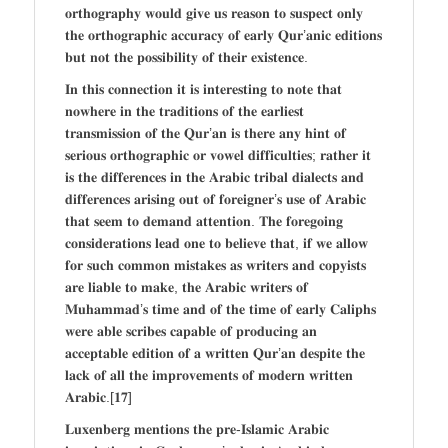
𝐨𝐫𝐭𝐡𝐨𝐠𝐫𝐚𝐩𝐡𝐲 𝐰𝐨𝐮𝐥𝐝 𝐠𝐢𝐯𝐞 𝐮𝐬 𝐫𝐞𝐚𝐬𝐨𝐧 𝐭𝐨 𝐬𝐮𝐬𝐩𝐞𝐜𝐭 𝐨𝐧𝐥𝐲
𝐭𝐡𝐞 𝐨𝐫𝐭𝐡𝐨𝐠𝐫𝐚𝐩𝐡𝐢𝐜 𝐚𝐜𝐜𝐮𝐫𝐚𝐜𝐲 𝐨𝐟 𝐞𝐚𝐫𝐥𝐲 𝐐𝐮𝐫’𝐚𝐧𝐢𝐜 𝐞𝐝𝐢𝐭𝐢𝐨𝐧𝐬
𝐛𝐮𝐭 𝐧𝐨𝐭 𝐭𝐡𝐞 𝐩𝐨𝐬𝐬𝐢𝐛𝐢𝐥𝐢𝐭𝐲 𝐨𝐟 𝐭𝐡𝐞𝐢𝐫 𝐞𝐱𝐢𝐬𝐭𝐞𝐧𝐜𝐞.
𝐈𝐧 𝐭𝐡𝐢𝐬 𝐜𝐨𝐧𝐧𝐞𝐜𝐭𝐢𝐨𝐧 𝐢𝐭 𝐢𝐬 𝐢𝐧𝐭𝐞𝐫𝐞𝐬𝐭𝐢𝐧𝐠 𝐭𝐨 𝐧𝐨𝐭𝐞 𝐭𝐡𝐚𝐭
𝐧𝐨𝐰𝐡𝐞𝐫𝐞 𝐢𝐧 𝐭𝐡𝐞 𝐭𝐫𝐚𝐝𝐢𝐭𝐢𝐨𝐧𝐬 𝐨𝐟 𝐭𝐡𝐞 𝐞𝐚𝐫𝐥𝐢𝐞𝐬𝐭
𝐭𝐫𝐚𝐧𝐬𝐦𝐢𝐬𝐬𝐢𝐨𝐧 𝐨𝐟 𝐭𝐡𝐞 𝐐𝐮𝐫’𝐚𝐧 𝐢𝐬 𝐭𝐡𝐞𝐫𝐞 𝐚𝐧𝐲 𝐡𝐢𝐧𝐭 𝐨𝐟
𝐬𝐞𝐫𝐢𝐨𝐮𝐬 𝐨𝐫𝐭𝐡𝐨𝐠𝐫𝐚𝐩𝐡𝐢𝐜 𝐨𝐫 𝐯𝐨𝐰𝐞𝐥 𝐝𝐢𝐟𝐟𝐢𝐜𝐮𝐥𝐭𝐢𝐞𝐬; 𝐫𝐚𝐭𝐡𝐞𝐫 𝐢𝐭
𝐢𝐬 𝐭𝐡𝐞 𝐝𝐢𝐟𝐟𝐞𝐫𝐞𝐧𝐜𝐞𝐬 𝐢𝐧 𝐭𝐡𝐞 𝐀𝐫𝐚𝐛𝐢𝐜 𝐭𝐫𝐢𝐛𝐚𝐥 𝐝𝐢𝐚𝐥𝐞𝐜𝐭𝐬 𝐚𝐧𝐝
𝐝𝐢𝐟𝐟𝐞𝐫𝐞𝐧𝐜𝐞𝐬 𝐚𝐫𝐢𝐬𝐢𝐧𝐠 𝐨𝐮𝐭 𝐨𝐟 𝐟𝐨𝐫𝐞𝐢𝐠𝐧𝐞𝐫’𝐬 𝐮𝐬𝐞 𝐨𝐟 𝐀𝐫𝐚𝐛𝐢𝐜
𝐭𝐡𝐚𝐭 𝐬𝐞𝐞𝐦 𝐭𝐨 𝐝𝐞𝐦𝐚𝐧𝐝 𝐚𝐭𝐭𝐞𝐧𝐭𝐢𝐨𝐧. 𝐓𝐡𝐞 𝐟𝐨𝐫𝐞𝐠𝐨𝐢𝐧𝐠
𝐜𝐨𝐧𝐬𝐢𝐝𝐞𝐫𝐚𝐭𝐢𝐨𝐧𝐬 𝐥𝐞𝐚𝐝 𝐨𝐧𝐞 𝐭𝐨 𝐛𝐞𝐥𝐢𝐞𝐯𝐞 𝐭𝐡𝐚𝐭, 𝐢𝐟 𝐰𝐞 𝐚𝐥𝐥𝐨𝐰
𝐟𝐨𝐫 𝐬𝐮𝐜𝐡 𝐜𝐨𝐦𝐦𝐨𝐧 𝐦𝐢𝐬𝐭𝐚𝐤𝐞𝐬 𝐚𝐬 𝐰𝐫𝐢𝐭𝐞𝐫𝐬 𝐚𝐧𝐝 𝐜𝐨𝐩𝐲𝐢𝐬𝐭𝐬
𝐚𝐫𝐞 𝐥𝐢𝐚𝐛𝐥𝐞 𝐭𝐨 𝐦𝐚𝐤𝐞, 𝐭𝐡𝐞 𝐀𝐫𝐚𝐛𝐢𝐜 𝐰𝐫𝐢𝐭𝐞𝐫𝐬 𝐨𝐟
𝐌𝐮𝐡𝐚𝐦𝐦𝐚𝐝’𝐬 𝐭𝐢𝐦𝐞 𝐚𝐧𝐝 𝐨𝐟 𝐭𝐡𝐞 𝐭𝐢𝐦𝐞 𝐨𝐟 𝐞𝐚𝐫𝐥𝐲 𝐂𝐚𝐥𝐢𝐩𝐡𝐬
𝐰𝐞𝐫𝐞 𝐚𝐛𝐥𝐞 𝐬𝐜𝐫𝐢𝐛𝐞𝐬 𝐜𝐚𝐩𝐚𝐛𝐥𝐞 𝐨𝐟 𝐩𝐫𝐨𝐝𝐮𝐜𝐢𝐧𝐠 𝐚𝐧
𝐚𝐜𝐜𝐞𝐩𝐭𝐚𝐛𝐥𝐞 𝐞𝐝𝐢𝐭𝐢𝐨𝐧 𝐨𝐟 𝐚 𝐰𝐫𝐢𝐭𝐭𝐞𝐧 𝐐𝐮𝐫’𝐚𝐧 𝐝𝐞𝐬𝐩𝐢𝐭𝐞 𝐭𝐡𝐞
𝐥𝐚𝐜𝐤 𝐨𝐟 𝐚𝐥𝐥 𝐭𝐡𝐞 𝐢𝐦𝐩𝐫𝐨𝐯𝐞𝐦𝐞𝐧𝐭𝐬 𝐨𝐟 𝐦𝐨𝐝𝐞𝐫𝐧 𝐰𝐫𝐢𝐭𝐭𝐞𝐧
𝐀𝐫𝐚𝐛𝐢𝐜.[𝟏𝟕]
𝐋𝐮𝐱𝐞𝐧𝐛𝐞𝐫𝐠 𝐦𝐞𝐧𝐭𝐢𝐨𝐧𝐬 𝐭𝐡𝐞 𝐩𝐫𝐞-𝐈𝐬𝐥𝐚𝐦𝐢𝐜 𝐀𝐫𝐚𝐛𝐢𝐜