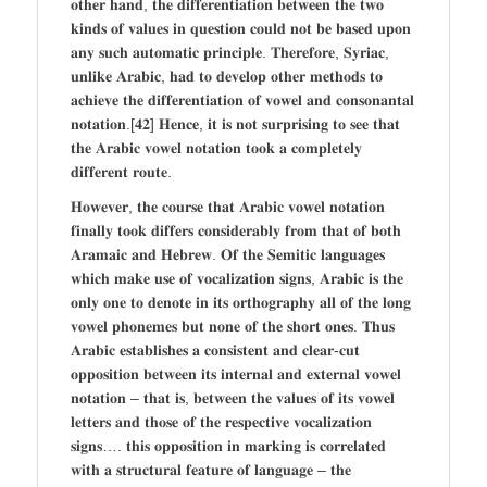
𝐨𝐭𝐡𝐞𝐫 𝐡𝐚𝐧𝐝, 𝐭𝐡𝐞 𝐝𝐢𝐟𝐟𝐞𝐫𝐞𝐧𝐭𝐢𝐚𝐭𝐢𝐨𝐧 𝐛𝐞𝐭𝐰𝐞𝐞𝐧 𝐭𝐡𝐞 𝐭𝐰𝐨
𝐤𝐢𝐧𝐝𝐬 𝐨𝐟 𝐯𝐚𝐥𝐮𝐞𝐬 𝐢𝐧 𝐪𝐮𝐞𝐬𝐭𝐢𝐨𝐧 𝐜𝐨𝐮𝐥𝐝 𝐧𝐨𝐭 𝐛𝐞 𝐛𝐚𝐬𝐞𝐝 𝐮𝐩𝐨𝐧
𝐚𝐧𝐲 𝐬𝐮𝐜𝐡 𝐚𝐮𝐭𝐨𝐦𝐚𝐭𝐢𝐜 𝐩𝐫𝐢𝐧𝐜𝐢𝐩𝐥𝐞. 𝐓𝐡𝐞𝐫𝐞𝐟𝐨𝐫𝐞, 𝐒𝐲𝐫𝐢𝐚𝐜,
𝐮𝐧𝐥𝐢𝐤𝐞 𝐀𝐫𝐚𝐛𝐢𝐜, 𝐡𝐚𝐝 𝐭𝐨 𝐝𝐞𝐯𝐞𝐥𝐨𝐩 𝐨𝐭𝐡𝐞𝐫 𝐦𝐞𝐭𝐡𝐨𝐝𝐬 𝐭𝐨
𝐚𝐜𝐡𝐢𝐞𝐯𝐞 𝐭𝐡𝐞 𝐝𝐢𝐟𝐟𝐞𝐫𝐞𝐧𝐭𝐢𝐚𝐭𝐢𝐨𝐧 𝐨𝐟 𝐯𝐨𝐰𝐞𝐥 𝐚𝐧𝐝 𝐜𝐨𝐧𝐬𝐨𝐧𝐚𝐧𝐭𝐚𝐥
𝐧𝐨𝐭𝐚𝐭𝐢𝐨𝐧.[𝟒𝟐] 𝐇𝐞𝐧𝐜𝐞, 𝐢𝐭 𝐢𝐬 𝐧𝐨𝐭 𝐬𝐮𝐫𝐩𝐫𝐢𝐬𝐢𝐧𝐠 𝐭𝐨 𝐬𝐞𝐞 𝐭𝐡𝐚𝐭
𝐭𝐡𝐞 𝐀𝐫𝐚𝐛𝐢𝐜 𝐯𝐨𝐰𝐞𝐥 𝐧𝐨𝐭𝐚𝐭𝐢𝐨𝐧 𝐭𝐨𝐨𝐤 𝐚 𝐜𝐨𝐦𝐩𝐥𝐞𝐭𝐞𝐥𝐲
𝐝𝐢𝐟𝐟𝐞𝐫𝐞𝐧𝐭 𝐫𝐨𝐮𝐭𝐞.
𝐇𝐨𝐰𝐞𝐯𝐞𝐫, 𝐭𝐡𝐞 𝐜𝐨𝐮𝐫𝐬𝐞 𝐭𝐡𝐚𝐭 𝐀𝐫𝐚𝐛𝐢𝐜 𝐯𝐨𝐰𝐞𝐥 𝐧𝐨𝐭𝐚𝐭𝐢𝐨𝐧
𝐟𝐢𝐧𝐚𝐥𝐥𝐲 𝐭𝐨𝐨𝐤 𝐝𝐢𝐟𝐟𝐞𝐫𝐬 𝐜𝐨𝐧𝐬𝐢𝐝𝐞𝐫𝐚𝐛𝐥𝐲 𝐟𝐫𝐨𝐦 𝐭𝐡𝐚𝐭 𝐨𝐟 𝐛𝐨𝐭𝐡
𝐀𝐫𝐚𝐦𝐚𝐢𝐜 𝐚𝐧𝐝 𝐇𝐞𝐛𝐫𝐞𝐰. 𝐎𝐟 𝐭𝐡𝐞 𝐒𝐞𝐦𝐢𝐭𝐢𝐜 𝐥𝐚𝐧𝐠𝐮𝐚𝐠𝐞𝐬
𝐰𝐡𝐢𝐜𝐡 𝐦𝐚𝐤𝐞 𝐮𝐬𝐞 𝐨𝐟 𝐯𝐨𝐜𝐚𝐥𝐢𝐳𝐚𝐭𝐢𝐨𝐧 𝐬𝐢𝐠𝐧𝐬, 𝐀𝐫𝐚𝐛𝐢𝐜 𝐢𝐬 𝐭𝐡𝐞
𝐨𝐧𝐥𝐲 𝐨𝐧𝐞 𝐭𝐨 𝐝𝐞𝐧𝐨𝐭𝐞 𝐢𝐧 𝐢𝐭𝐬 𝐨𝐫𝐭𝐡𝐨𝐠𝐫𝐚𝐩𝐡𝐲 𝐚𝐥𝐥 𝐨𝐟 𝐭𝐡𝐞 𝐥𝐨𝐧𝐠
𝐯𝐨𝐰𝐞𝐥 𝐩𝐡𝐨𝐧𝐞𝐦𝐞𝐬 𝐛𝐮𝐭 𝐧𝐨𝐧𝐞 𝐨𝐟 𝐭𝐡𝐞 𝐬𝐡𝐨𝐫𝐭 𝐨𝐧𝐞𝐬. 𝐓𝐡𝐮𝐬
𝐀𝐫𝐚𝐛𝐢𝐜 𝐞𝐬𝐭𝐚𝐛𝐥𝐢𝐬𝐡𝐞𝐬 𝐚 𝐜𝐨𝐧𝐬𝐢𝐬𝐭𝐞𝐧𝐭 𝐚𝐧𝐝 𝐜𝐥𝐞𝐚𝐫-𝐜𝐮𝐭
𝐨𝐩𝐩𝐨𝐬𝐢𝐭𝐢𝐨𝐧 𝐛𝐞𝐭𝐰𝐞𝐞𝐧 𝐢𝐭𝐬 𝐢𝐧𝐭𝐞𝐫𝐧𝐚𝐥 𝐚𝐧𝐝 𝐞𝐱𝐭𝐞𝐫𝐧𝐚𝐥 𝐯𝐨𝐰𝐞𝐥
𝐧𝐨𝐭𝐚𝐭𝐢𝐨𝐧 – 𝐭𝐡𝐚𝐭 𝐢𝐬, 𝐛𝐞𝐭𝐰𝐞𝐞𝐧 𝐭𝐡𝐞 𝐯𝐚𝐥𝐮𝐞𝐬 𝐨𝐟 𝐢𝐭𝐬 𝐯𝐨𝐰𝐞𝐥
𝐥𝐞𝐭𝐭𝐞𝐫𝐬 𝐚𝐧𝐝 𝐭𝐡𝐨𝐬𝐞 𝐨𝐟 𝐭𝐡𝐞 𝐫𝐞𝐬𝐩𝐞𝐜𝐭𝐢𝐯𝐞 𝐯𝐨𝐜𝐚𝐥𝐢𝐳𝐚𝐭𝐢𝐨𝐧
𝐬𝐢𝐠𝐧𝐬…. 𝐭𝐡𝐢𝐬 𝐨𝐩𝐩𝐨𝐬𝐢𝐭𝐢𝐨𝐧 𝐢𝐧 𝐦𝐚𝐫𝐤𝐢𝐧𝐠 𝐢𝐬 𝐜𝐨𝐫𝐫𝐞𝐥𝐚𝐭𝐞𝐝
𝐰𝐢𝐭𝐡 𝐚 𝐬𝐭𝐫𝐮𝐜𝐭𝐮𝐫𝐚𝐥 𝐟𝐞𝐚𝐭𝐮𝐫𝐞 𝐨𝐟 𝐥𝐚𝐧𝐠𝐮𝐚𝐠𝐞 – 𝐭𝐡𝐞