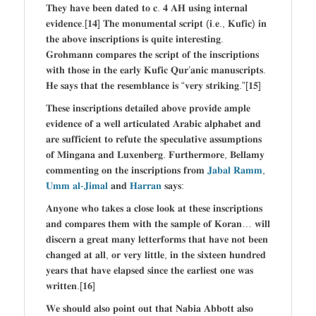
𝐓𝐡𝐞𝐲 𝐡𝐚𝐯𝐞 𝐛𝐞𝐞𝐧 𝐝𝐚𝐭𝐞𝐝 𝐭𝐨 𝐜. 𝟒 𝐀𝐇 𝐮𝐬𝐢𝐧𝐠 𝐢𝐧𝐭𝐞𝐫𝐧𝐚𝐥
𝐞𝐯𝐢𝐝𝐞𝐧𝐜𝐞.[𝟏𝟒] 𝐓𝐡𝐞 𝐦𝐨𝐧𝐮𝐦𝐞𝐧𝐭𝐚𝐥 𝐬𝐜𝐫𝐢𝐩𝐭 (𝐢.𝐞., 𝐊𝐮𝐟𝐢𝐜) 𝐢𝐧
𝐭𝐡𝐞 𝐚𝐛𝐨𝐯𝐞 𝐢𝐧𝐬𝐜𝐫𝐢𝐩𝐭𝐢𝐨𝐧𝐬 𝐢𝐬 𝐪𝐮𝐢𝐭𝐞 𝐢𝐧𝐭𝐞𝐫𝐞𝐬𝐭𝐢𝐧𝐠.
𝐆𝐫𝐨𝐡𝐦𝐚𝐧𝐧 𝐜𝐨𝐦𝐩𝐚𝐫𝐞𝐬 𝐭𝐡𝐞 𝐬𝐜𝐫𝐢𝐩𝐭 𝐨𝐟 𝐭𝐡𝐞 𝐢𝐧𝐬𝐜𝐫𝐢𝐩𝐭𝐢𝐨𝐧𝐬
𝐰𝐢𝐭𝐡 𝐭𝐡𝐨𝐬𝐞 𝐢𝐧 𝐭𝐡𝐞 𝐞𝐚𝐫𝐥𝐲 𝐊𝐮𝐟𝐢𝐜 𝐐𝐮𝐫’𝐚𝐧𝐢𝐜 𝐦𝐚𝐧𝐮𝐬𝐜𝐫𝐢𝐩𝐭𝐬.
𝐇𝐞 𝐬𝐚𝐲𝐬 𝐭𝐡𝐚𝐭 𝐭𝐡𝐞 𝐫𝐞𝐬𝐞𝐦𝐛𝐥𝐚𝐧𝐜𝐞 𝐢𝐬 “𝐯𝐞𝐫𝐲 𝐬𝐭𝐫𝐢𝐤𝐢𝐧𝐠.”[𝟏𝟓]
𝐓𝐡𝐞𝐬𝐞 𝐢𝐧𝐬𝐜𝐫𝐢𝐩𝐭𝐢𝐨𝐧𝐬 𝐝𝐞𝐭𝐚𝐢𝐥𝐞𝐝 𝐚𝐛𝐨𝐯𝐞 𝐩𝐫𝐨𝐯𝐢𝐝𝐞 𝐚𝐦𝐩𝐥𝐞
𝐞𝐯𝐢𝐝𝐞𝐧𝐜𝐞 𝐨𝐟 𝐚 𝐰𝐞𝐥𝐥 𝐚𝐫𝐭𝐢𝐜𝐮𝐥𝐚𝐭𝐞𝐝 𝐀𝐫𝐚𝐛𝐢𝐜 𝐚𝐥𝐩𝐡𝐚𝐛𝐞𝐭 𝐚𝐧𝐝
𝐚𝐫𝐞 𝐬𝐮𝐟𝐟𝐢𝐜𝐢𝐞𝐧𝐭 𝐭𝐨 𝐫𝐞𝐟𝐮𝐭𝐞 𝐭𝐡𝐞 𝐬𝐩𝐞𝐜𝐮𝐥𝐚𝐭𝐢𝐯𝐞 𝐚𝐬𝐬𝐮𝐦𝐩𝐭𝐢𝐨𝐧𝐬
𝐨𝐟 𝐌𝐢𝐧𝐠𝐚𝐧𝐚 𝐚𝐧𝐝 𝐋𝐮𝐱𝐞𝐧𝐛𝐞𝐫𝐠. 𝐅𝐮𝐫𝐭𝐡𝐞𝐫𝐦𝐨𝐫𝐞, 𝐁𝐞𝐥𝐥𝐚𝐦𝐲
𝐜𝐨𝐦𝐦𝐞𝐧𝐭𝐢𝐧𝐠 𝐨𝐧 𝐭𝐡𝐞 𝐢𝐧𝐬𝐜𝐫𝐢𝐩𝐭𝐢𝐨𝐧𝐬 𝐟𝐫𝐨𝐦
𝐉𝐚𝐛𝐚𝐥 𝐑𝐚𝐦𝐦
,
𝐔𝐦𝐦 𝐚𝐥-𝐉𝐢𝐦𝐚𝐥
𝐚𝐧𝐝
𝐇𝐚𝐫𝐫𝐚𝐧
𝐬𝐚𝐲𝐬:
𝐀𝐧𝐲𝐨𝐧𝐞 𝐰𝐡𝐨 𝐭𝐚𝐤𝐞𝐬 𝐚 𝐜𝐥𝐨𝐬𝐞 𝐥𝐨𝐨𝐤 𝐚𝐭 𝐭𝐡𝐞𝐬𝐞 𝐢𝐧𝐬𝐜𝐫𝐢𝐩𝐭𝐢𝐨𝐧𝐬
𝐚𝐧𝐝 𝐜𝐨𝐦𝐩𝐚𝐫𝐞𝐬 𝐭𝐡𝐞𝐦 𝐰𝐢𝐭𝐡 𝐭𝐡𝐞 𝐬𝐚𝐦𝐩𝐥𝐞 𝐨𝐟 𝐊𝐨𝐫𝐚𝐧… 𝐰𝐢𝐥𝐥
𝐝𝐢𝐬𝐜𝐞𝐫𝐧 𝐚 𝐠𝐫𝐞𝐚𝐭 𝐦𝐚𝐧𝐲 𝐥𝐞𝐭𝐭𝐞𝐫𝐟𝐨𝐫𝐦𝐬 𝐭𝐡𝐚𝐭 𝐡𝐚𝐯𝐞 𝐧𝐨𝐭 𝐛𝐞𝐞𝐧
𝐜𝐡𝐚𝐧𝐠𝐞𝐝 𝐚𝐭 𝐚𝐥𝐥, 𝐨𝐫 𝐯𝐞𝐫𝐲 𝐥𝐢𝐭𝐭𝐥𝐞, 𝐢𝐧 𝐭𝐡𝐞 𝐬𝐢𝐱𝐭𝐞𝐞𝐧 𝐡𝐮𝐧𝐝𝐫𝐞𝐝
𝐲𝐞𝐚𝐫𝐬 𝐭𝐡𝐚𝐭 𝐡𝐚𝐯𝐞 𝐞𝐥𝐚𝐩𝐬𝐞𝐝 𝐬𝐢𝐧𝐜𝐞 𝐭𝐡𝐞 𝐞𝐚𝐫𝐥𝐢𝐞𝐬𝐭 𝐨𝐧𝐞 𝐰𝐚𝐬
𝐰𝐫𝐢𝐭𝐭𝐞𝐧.[𝟏𝟔]
𝐖𝐞 𝐬𝐡𝐨𝐮𝐥𝐝 𝐚𝐥𝐬𝐨 𝐩𝐨𝐢𝐧𝐭 𝐨𝐮𝐭 𝐭𝐡𝐚𝐭 𝐍𝐚𝐛𝐢𝐚 𝐀𝐛𝐛𝐨𝐭𝐭 𝐚𝐥𝐬𝐨