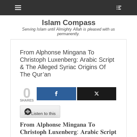
Menu
Show
Heade
Sideb
Islam Compass
Conte
Serving Islam until Almighty Allah is pleased with us
permanently.
From Alphonse Mingana To
Christoph Luxenberg: Arabic Script
& The Alleged Syriac Origins Of
The Qur’an
0
SHARES
Listen to this
𝐅𝐫𝐨𝐦 𝐀𝐥𝐩𝐡𝐨𝐧𝐬𝐞 𝐌𝐢𝐧𝐠𝐚𝐧𝐚 𝐓𝐨
𝐂𝐡𝐫𝐢𝐬𝐭𝐨𝐩𝐡 𝐋𝐮𝐱𝐞𝐧𝐛𝐞𝐫𝐠: 𝐀𝐫𝐚𝐛𝐢𝐜 𝐒𝐜𝐫𝐢𝐩𝐭