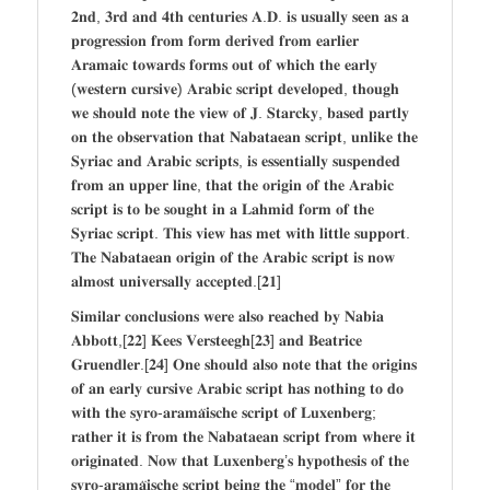
𝟐𝐧𝐝, 𝟑𝐫𝐝 𝐚𝐧𝐝 𝟒𝐭𝐡 𝐜𝐞𝐧𝐭𝐮𝐫𝐢𝐞𝐬 𝐀.𝐃. 𝐢𝐬 𝐮𝐬𝐮𝐚𝐥𝐥𝐲 𝐬𝐞𝐞𝐧 𝐚𝐬 𝐚
𝐩𝐫𝐨𝐠𝐫𝐞𝐬𝐬𝐢𝐨𝐧 𝐟𝐫𝐨𝐦 𝐟𝐨𝐫𝐦 𝐝𝐞𝐫𝐢𝐯𝐞𝐝 𝐟𝐫𝐨𝐦 𝐞𝐚𝐫𝐥𝐢𝐞𝐫
𝐀𝐫𝐚𝐦𝐚𝐢𝐜 𝐭𝐨𝐰𝐚𝐫𝐝𝐬 𝐟𝐨𝐫𝐦𝐬 𝐨𝐮𝐭 𝐨𝐟 𝐰𝐡𝐢𝐜𝐡 𝐭𝐡𝐞 𝐞𝐚𝐫𝐥𝐲
(𝐰𝐞𝐬𝐭𝐞𝐫𝐧 𝐜𝐮𝐫𝐬𝐢𝐯𝐞) 𝐀𝐫𝐚𝐛𝐢𝐜 𝐬𝐜𝐫𝐢𝐩𝐭 𝐝𝐞𝐯𝐞𝐥𝐨𝐩𝐞𝐝, 𝐭𝐡𝐨𝐮𝐠𝐡
𝐰𝐞 𝐬𝐡𝐨𝐮𝐥𝐝 𝐧𝐨𝐭𝐞 𝐭𝐡𝐞 𝐯𝐢𝐞𝐰 𝐨𝐟 𝐉. 𝐒𝐭𝐚𝐫𝐜𝐤𝐲, 𝐛𝐚𝐬𝐞𝐝 𝐩𝐚𝐫𝐭𝐥𝐲
𝐨𝐧 𝐭𝐡𝐞 𝐨𝐛𝐬𝐞𝐫𝐯𝐚𝐭𝐢𝐨𝐧 𝐭𝐡𝐚𝐭 𝐍𝐚𝐛𝐚𝐭𝐚𝐞𝐚𝐧 𝐬𝐜𝐫𝐢𝐩𝐭, 𝐮𝐧𝐥𝐢𝐤𝐞 𝐭𝐡𝐞
𝐒𝐲𝐫𝐢𝐚𝐜 𝐚𝐧𝐝 𝐀𝐫𝐚𝐛𝐢𝐜 𝐬𝐜𝐫𝐢𝐩𝐭𝐬, 𝐢𝐬 𝐞𝐬𝐬𝐞𝐧𝐭𝐢𝐚𝐥𝐥𝐲 𝐬𝐮𝐬𝐩𝐞𝐧𝐝𝐞𝐝
𝐟𝐫𝐨𝐦 𝐚𝐧 𝐮𝐩𝐩𝐞𝐫 𝐥𝐢𝐧𝐞, 𝐭𝐡𝐚𝐭 𝐭𝐡𝐞 𝐨𝐫𝐢𝐠𝐢𝐧 𝐨𝐟 𝐭𝐡𝐞 𝐀𝐫𝐚𝐛𝐢𝐜
𝐬𝐜𝐫𝐢𝐩𝐭 𝐢𝐬 𝐭𝐨 𝐛𝐞 𝐬𝐨𝐮𝐠𝐡𝐭 𝐢𝐧 𝐚 𝐋𝐚𝐡𝐦𝐢𝐝 𝐟𝐨𝐫𝐦 𝐨𝐟 𝐭𝐡𝐞
𝐒𝐲𝐫𝐢𝐚𝐜 𝐬𝐜𝐫𝐢𝐩𝐭. 𝐓𝐡𝐢𝐬 𝐯𝐢𝐞𝐰 𝐡𝐚𝐬 𝐦𝐞𝐭 𝐰𝐢𝐭𝐡 𝐥𝐢𝐭𝐭𝐥𝐞 𝐬𝐮𝐩𝐩𝐨𝐫𝐭.
𝐓𝐡𝐞 𝐍𝐚𝐛𝐚𝐭𝐚𝐞𝐚𝐧 𝐨𝐫𝐢𝐠𝐢𝐧 𝐨𝐟 𝐭𝐡𝐞 𝐀𝐫𝐚𝐛𝐢𝐜 𝐬𝐜𝐫𝐢𝐩𝐭 𝐢𝐬 𝐧𝐨𝐰
𝐚𝐥𝐦𝐨𝐬𝐭 𝐮𝐧𝐢𝐯𝐞𝐫𝐬𝐚𝐥𝐥𝐲 𝐚𝐜𝐜𝐞𝐩𝐭𝐞𝐝.[𝟐𝟏]
𝐒𝐢𝐦𝐢𝐥𝐚𝐫 𝐜𝐨𝐧𝐜𝐥𝐮𝐬𝐢𝐨𝐧𝐬 𝐰𝐞𝐫𝐞 𝐚𝐥𝐬𝐨 𝐫𝐞𝐚𝐜𝐡𝐞𝐝 𝐛𝐲 𝐍𝐚𝐛𝐢𝐚
𝐀𝐛𝐛𝐨𝐭𝐭,[𝟐𝟐] 𝐊𝐞𝐞𝐬 𝐕𝐞𝐫𝐬𝐭𝐞𝐞𝐠𝐡[𝟐𝟑] 𝐚𝐧𝐝 𝐁𝐞𝐚𝐭𝐫𝐢𝐜𝐞
𝐆𝐫𝐮𝐞𝐧𝐝𝐥𝐞𝐫.[𝟐𝟒] 𝐎𝐧𝐞 𝐬𝐡𝐨𝐮𝐥𝐝 𝐚𝐥𝐬𝐨 𝐧𝐨𝐭𝐞 𝐭𝐡𝐚𝐭 𝐭𝐡𝐞 𝐨𝐫𝐢𝐠𝐢𝐧𝐬
𝐨𝐟 𝐚𝐧 𝐞𝐚𝐫𝐥𝐲 𝐜𝐮𝐫𝐬𝐢𝐯𝐞 𝐀𝐫𝐚𝐛𝐢𝐜 𝐬𝐜𝐫𝐢𝐩𝐭 𝐡𝐚𝐬 𝐧𝐨𝐭𝐡𝐢𝐧𝐠 𝐭𝐨 𝐝𝐨
𝐰𝐢𝐭𝐡 𝐭𝐡𝐞 𝐬𝐲𝐫𝐨-𝐚𝐫𝐚𝐦𝐚̈𝐢𝐬𝐜𝐡𝐞 𝐬𝐜𝐫𝐢𝐩𝐭 𝐨𝐟 𝐋𝐮𝐱𝐞𝐧𝐛𝐞𝐫𝐠;
𝐫𝐚𝐭𝐡𝐞𝐫 𝐢𝐭 𝐢𝐬 𝐟𝐫𝐨𝐦 𝐭𝐡𝐞 𝐍𝐚𝐛𝐚𝐭𝐚𝐞𝐚𝐧 𝐬𝐜𝐫𝐢𝐩𝐭 𝐟𝐫𝐨𝐦 𝐰𝐡𝐞𝐫𝐞 𝐢𝐭
𝐨𝐫𝐢𝐠𝐢𝐧𝐚𝐭𝐞𝐝. 𝐍𝐨𝐰 𝐭𝐡𝐚𝐭 𝐋𝐮𝐱𝐞𝐧𝐛𝐞𝐫𝐠’𝐬 𝐡𝐲𝐩𝐨𝐭𝐡𝐞𝐬𝐢𝐬 𝐨𝐟 𝐭𝐡𝐞
𝐬𝐲𝐫𝐨-𝐚𝐫𝐚𝐦𝐚̈𝐢𝐬𝐜𝐡𝐞 𝐬𝐜𝐫𝐢𝐩𝐭 𝐛𝐞𝐢𝐧𝐠 𝐭𝐡𝐞 “𝐦𝐨𝐝𝐞𝐥” 𝐟𝐨𝐫 𝐭𝐡𝐞