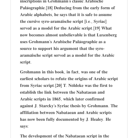
𝐢𝐧𝐬𝐜𝐫𝐢𝐩𝐭𝐢𝐨𝐧𝐬 𝐢𝐧 𝐆𝐫𝐨𝐡𝐦𝐚𝐧𝐧’𝐬 𝐜𝐥𝐚𝐬𝐬𝐢𝐜 𝐀𝐫𝐚𝐛𝐢𝐬𝐜𝐡𝐞
𝐏𝐚𝐥𝐚̈𝐨𝐠𝐫𝐚𝐩𝐡𝐢𝐞.[𝟏𝟖] 𝐃𝐞𝐝𝐮𝐜𝐢𝐧𝐠 𝐟𝐫𝐨𝐦 𝐭𝐡𝐞 𝐞𝐚𝐫𝐥𝐲 𝐟𝐨𝐫𝐦 𝐨𝐟
𝐀𝐫𝐚𝐛𝐢𝐜 𝐚𝐥𝐩𝐡𝐚𝐛𝐞𝐭𝐬, 𝐡𝐞 𝐬𝐚𝐲𝐬 𝐭𝐡𝐚𝐭 𝐢𝐭 𝐢𝐬 𝐬𝐚𝐟𝐞 𝐭𝐨 𝐚𝐬𝐬𝐮𝐦𝐞
𝐭𝐡𝐞 𝐜𝐮𝐫𝐬𝐢𝐯𝐞 𝐬𝐲𝐫𝐨-𝐚𝐫𝐚𝐦𝐚̈𝐢𝐬𝐜𝐡𝐞 𝐬𝐜𝐫𝐢𝐩𝐭 [𝐢.𝐞., 𝐒𝐲𝐫𝐢𝐚𝐜]
𝐬𝐞𝐫𝐯𝐞𝐝 𝐚𝐬 𝐚 𝐦𝐨𝐝𝐞𝐥 𝐟𝐨𝐫 𝐭𝐡𝐞 𝐀𝐫𝐚𝐛𝐢𝐜 𝐬𝐜𝐫𝐢𝐩𝐭.[𝟏𝟗] 𝐖𝐡𝐚𝐭
𝐧𝐨𝐰 𝐛𝐞𝐜𝐨𝐦𝐞𝐬 𝐚𝐥𝐦𝐨𝐬𝐭 𝐮𝐧𝐛𝐞𝐥𝐢𝐞𝐯𝐚𝐛𝐥𝐞 𝐢𝐬 𝐭𝐡𝐚𝐭 𝐋𝐮𝐱𝐞𝐧𝐛𝐞𝐫𝐠
𝐮𝐬𝐞𝐬 𝐆𝐫𝐨𝐡𝐦𝐚𝐧𝐧’𝐬 𝐀𝐫𝐚𝐛𝐢𝐬𝐜𝐡𝐞 𝐏𝐚𝐥𝐚̈𝐨𝐠𝐫𝐚𝐩𝐡𝐢𝐞 𝐚𝐬 𝐚
𝐬𝐨𝐮𝐫𝐜𝐞 𝐭𝐨 𝐬𝐮𝐩𝐩𝐨𝐫𝐭 𝐡𝐢𝐬 𝐚𝐫𝐠𝐮𝐦𝐞𝐧𝐭 𝐭𝐡𝐚𝐭 𝐭𝐡𝐞 𝐬𝐲𝐫𝐨-
𝐚𝐫𝐚𝐦𝐚̈𝐢𝐬𝐜𝐡𝐞 𝐬𝐜𝐫𝐢𝐩𝐭 𝐬𝐞𝐫𝐯𝐞𝐝 𝐚𝐬 𝐚 𝐦𝐨𝐝𝐞𝐥 𝐟𝐨𝐫 𝐭𝐡𝐞 𝐀𝐫𝐚𝐛𝐢𝐜
𝐬𝐜𝐫𝐢𝐩𝐭.
𝐆𝐫𝐨𝐡𝐦𝐚𝐧𝐧 𝐢𝐧 𝐭𝐡𝐢𝐬 𝐛𝐨𝐨𝐤, 𝐢𝐧 𝐟𝐚𝐜𝐭, 𝐰𝐚𝐬 𝐨𝐧𝐞 𝐨𝐟 𝐭𝐡𝐞
𝐞𝐚𝐫𝐥𝐢𝐞𝐬𝐭 𝐬𝐜𝐡𝐨𝐥𝐚𝐫𝐬 𝐭𝐨 𝐫𝐞𝐟𝐮𝐭𝐞 𝐭𝐡𝐞 𝐨𝐫𝐢𝐠𝐢𝐧𝐬 𝐨𝐟 𝐀𝐫𝐚𝐛𝐢𝐜 𝐬𝐜𝐫𝐢𝐩𝐭
𝐟𝐫𝐨𝐦 𝐒𝐲𝐫𝐢𝐚𝐜 𝐬𝐜𝐫𝐢𝐩𝐭.[𝟐𝟎] 𝐓. 𝐍𝐨̈𝐥𝐝𝐞𝐤𝐞 𝐰𝐚𝐬 𝐭𝐡𝐞 𝐟𝐢𝐫𝐬𝐭 𝐭𝐨
𝐞𝐬𝐭𝐚𝐛𝐥𝐢𝐬𝐡 𝐭𝐡𝐞 𝐥𝐢𝐧𝐤 𝐛𝐞𝐭𝐰𝐞𝐞𝐧 𝐭𝐡𝐞 𝐍𝐚𝐛𝐚𝐭𝐚𝐞𝐚𝐧 𝐚𝐧𝐝
𝐀𝐫𝐚𝐛𝐢𝐜 𝐬𝐜𝐫𝐢𝐩𝐭𝐬 𝐢𝐧 𝟏𝟖𝟔𝟓, 𝐰𝐡𝐢𝐜𝐡 𝐥𝐚𝐭𝐞𝐫 𝐜𝐨𝐧𝐟𝐢𝐫𝐦𝐞𝐝
𝐚𝐠𝐚𝐢𝐧𝐬𝐭 𝐉. 𝐒𝐭𝐚𝐫𝐜𝐤𝐲’𝐬 𝐒𝐲𝐫𝐢𝐚𝐜 𝐭𝐡𝐞𝐬𝐢𝐬 𝐛𝐲 𝐆𝐫𝐨𝐡𝐦𝐚𝐧𝐧. 𝐓𝐡𝐞
𝐚𝐟𝐟𝐢𝐥𝐢𝐚𝐭𝐢𝐨𝐧 𝐛𝐞𝐭𝐰𝐞𝐞𝐧 𝐍𝐚𝐛𝐚𝐭𝐚𝐞𝐚𝐧 𝐚𝐧𝐝 𝐀𝐫𝐚𝐛𝐢𝐜 𝐬𝐜𝐫𝐢𝐩𝐭𝐬
𝐡𝐚𝐬 𝐧𝐨𝐰 𝐛𝐞𝐞𝐧 𝐟𝐮𝐥𝐥𝐲 𝐝𝐨𝐜𝐮𝐦𝐞𝐧𝐭𝐞𝐝 𝐛𝐲 𝐉. 𝐇𝐞𝐚𝐥𝐞𝐲. 𝐇𝐞
𝐬𝐚𝐲𝐬:
𝐓𝐡𝐞 𝐝𝐞𝐯𝐞𝐥𝐨𝐩𝐦𝐞𝐧𝐭 𝐨𝐟 𝐭𝐡𝐞 𝐍𝐚𝐛𝐚𝐭𝐚𝐞𝐚𝐧 𝐬𝐜𝐫𝐢𝐩𝐭 𝐢𝐧 𝐭𝐡𝐞