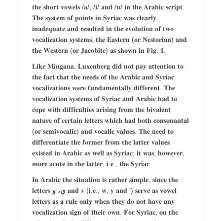
𝐭𝐡𝐞 𝐬𝐡𝐨𝐫𝐭 𝐯𝐨𝐰𝐞𝐥𝐬 /𝐚/, /𝐢/ 𝐚𝐧𝐝 /𝐮/ 𝐢𝐧 𝐭𝐡𝐞 𝐀𝐫𝐚𝐛𝐢𝐜 𝐬𝐜𝐫𝐢𝐩𝐭.
𝐓𝐡𝐞 𝐬𝐲𝐬𝐭𝐞𝐦 𝐨𝐟 𝐩𝐨𝐢𝐧𝐭𝐬 𝐢𝐧 𝐒𝐲𝐫𝐢𝐚𝐜 𝐰𝐚𝐬 𝐜𝐥𝐞𝐚𝐫𝐥𝐲
𝐢𝐧𝐚𝐝𝐞𝐪𝐮𝐚𝐭𝐞 𝐚𝐧𝐝 𝐫𝐞𝐬𝐮𝐥𝐭𝐞𝐝 𝐢𝐧 𝐭𝐡𝐞 𝐞𝐯𝐨𝐥𝐮𝐭𝐢𝐨𝐧 𝐨𝐟 𝐭𝐰𝐨
𝐯𝐨𝐜𝐚𝐥𝐢𝐳𝐚𝐭𝐢𝐨𝐧 𝐬𝐲𝐬𝐭𝐞𝐦𝐬, 𝐭𝐡𝐞 𝐄𝐚𝐬𝐭𝐞𝐫𝐧 (𝐨𝐫 𝐍𝐞𝐬𝐭𝐨𝐫𝐢𝐚𝐧) 𝐚𝐧𝐝
𝐭𝐡𝐞 𝐖𝐞𝐬𝐭𝐞𝐫𝐧 (𝐨𝐫 𝐉𝐚𝐜𝐨𝐛𝐢𝐭𝐞) 𝐚𝐬 𝐬𝐡𝐨𝐰𝐧 𝐢𝐧 𝐅𝐢𝐠. 𝟏.
𝐋𝐢𝐤𝐞 𝐌𝐢𝐧𝐠𝐚𝐧𝐚, 𝐋𝐮𝐱𝐞𝐧𝐛𝐞𝐫𝐠 𝐝𝐢𝐝 𝐧𝐨𝐭 𝐩𝐚𝐲 𝐚𝐭𝐭𝐞𝐧𝐭𝐢𝐨𝐧 𝐭𝐨
𝐭𝐡𝐞 𝐟𝐚𝐜𝐭 𝐭𝐡𝐚𝐭 𝐭𝐡𝐞 𝐧𝐞𝐞𝐝𝐬 𝐨𝐟 𝐭𝐡𝐞 𝐀𝐫𝐚𝐛𝐢𝐜 𝐚𝐧𝐝 𝐒𝐲𝐫𝐢𝐚𝐜
𝐯𝐨𝐜𝐚𝐥𝐢𝐳𝐚𝐭𝐢𝐨𝐧𝐬 𝐰𝐞𝐫𝐞 𝐟𝐮𝐧𝐝𝐚𝐦𝐞𝐧𝐭𝐚𝐥𝐥𝐲 𝐝𝐢𝐟𝐟𝐞𝐫𝐞𝐧𝐭. 𝐓𝐡𝐞
𝐯𝐨𝐜𝐚𝐥𝐢𝐳𝐚𝐭𝐢𝐨𝐧 𝐬𝐲𝐬𝐭𝐞𝐦𝐬 𝐨𝐟 𝐒𝐲𝐫𝐢𝐚𝐜 𝐚𝐧𝐝 𝐀𝐫𝐚𝐛𝐢𝐜 𝐡𝐚𝐝 𝐭𝐨
𝐜𝐨𝐩𝐞 𝐰𝐢𝐭𝐡 𝐝𝐢𝐟𝐟𝐢𝐜𝐮𝐥𝐭𝐢𝐞𝐬 𝐚𝐫𝐢𝐬𝐢𝐧𝐠 𝐟𝐫𝐨𝐦 𝐭𝐡𝐞 𝐛𝐢𝐯𝐚𝐥𝐞𝐧𝐭
𝐧𝐚𝐭𝐮𝐫𝐞 𝐨𝐟 𝐜𝐞𝐫𝐭𝐚𝐢𝐧 𝐥𝐞𝐭𝐭𝐞𝐫𝐬 𝐰𝐡𝐢𝐜𝐡 𝐡𝐚𝐝 𝐛𝐨𝐭𝐡 𝐜𝐨𝐧𝐬𝐨𝐧𝐚𝐧𝐭𝐚𝐥
(𝐨𝐫 𝐬𝐞𝐦𝐢𝐯𝐨𝐜𝐚𝐥𝐢𝐜) 𝐚𝐧𝐝 𝐯𝐨𝐜𝐚𝐥𝐢𝐜 𝐯𝐚𝐥𝐮𝐞𝐬. 𝐓𝐡𝐞 𝐧𝐞𝐞𝐝 𝐭𝐨
𝐝𝐢𝐟𝐟𝐞𝐫𝐞𝐧𝐭𝐢𝐚𝐭𝐞 𝐭𝐡𝐞 𝐟𝐨𝐫𝐦𝐞𝐫 𝐟𝐫𝐨𝐦 𝐭𝐡𝐞 𝐥𝐚𝐭𝐭𝐞𝐫 𝐯𝐚𝐥𝐮𝐞𝐬
𝐞𝐱𝐢𝐬𝐭𝐞𝐝 𝐢𝐧 𝐀𝐫𝐚𝐛𝐢𝐜 𝐚𝐬 𝐰𝐞𝐥𝐥 𝐚𝐬 𝐒𝐲𝐫𝐢𝐚𝐜; 𝐢𝐭 𝐰𝐚𝐬, 𝐡𝐨𝐰𝐞𝐯𝐞𝐫,
𝐦𝐨𝐫𝐞 𝐚𝐜𝐮𝐭𝐞 𝐢𝐧 𝐭𝐡𝐞 𝐥𝐚𝐭𝐭𝐞𝐫, 𝐢.𝐞., 𝐭𝐡𝐞 𝐒𝐲𝐫𝐢𝐚𝐜.
𝐈𝐧 𝐀𝐫𝐚𝐛𝐢𝐜 𝐭𝐡𝐞 𝐬𝐢𝐭𝐮𝐚𝐭𝐢𝐨𝐧 𝐢𝐬 𝐫𝐚𝐭𝐡𝐞𝐫 𝐬𝐢𝐦𝐩𝐥𝐞, 𝐬𝐢𝐧𝐜𝐞 𝐭𝐡𝐞
𝐥𝐞𝐭𝐭𝐞𝐫𝐬
ي، و
𝐚𝐧𝐝 ء (𝐢.𝐞., 𝐰, 𝐲 𝐚𝐧𝐝 ’) 𝐬𝐞𝐫𝐯𝐞 𝐚𝐬 𝐯𝐨𝐰𝐞𝐥
𝐥𝐞𝐭𝐭𝐞𝐫𝐬 𝐚𝐬 𝐚 𝐫𝐮𝐥𝐞 𝐨𝐧𝐥𝐲 𝐰𝐡𝐞𝐧 𝐭𝐡𝐞𝐲 𝐝𝐨 𝐧𝐨𝐭 𝐡𝐚𝐯𝐞 𝐚𝐧𝐲
𝐯𝐨𝐜𝐚𝐥𝐢𝐳𝐚𝐭𝐢𝐨𝐧 𝐬𝐢𝐠𝐧 𝐨𝐟 𝐭𝐡𝐞𝐢𝐫 𝐨𝐰𝐧. 𝐅𝐨𝐫 𝐒𝐲𝐫𝐢𝐚𝐜, 𝐨𝐧 𝐭𝐡𝐞