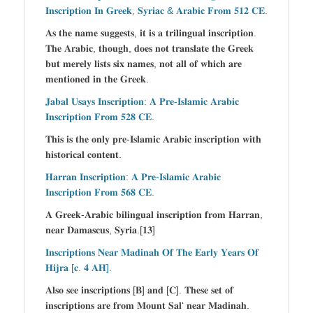
𝐈𝐧𝐬𝐜𝐫𝐢𝐩𝐭𝐢𝐨𝐧 𝐈𝐧 𝐆𝐫𝐞𝐞𝐤, 𝐒𝐲𝐫𝐢𝐚𝐜 & 𝐀𝐫𝐚𝐛𝐢𝐜 𝐅𝐫𝐨𝐦 𝟓𝟏𝟐 𝐂𝐄.
𝐀𝐬 𝐭𝐡𝐞 𝐧𝐚𝐦𝐞 𝐬𝐮𝐠𝐠𝐞𝐬𝐭𝐬, 𝐢𝐭 𝐢𝐬 𝐚 𝐭𝐫𝐢𝐥𝐢𝐧𝐠𝐮𝐚𝐥 𝐢𝐧𝐬𝐜𝐫𝐢𝐩𝐭𝐢𝐨𝐧.
𝐓𝐡𝐞 𝐀𝐫𝐚𝐛𝐢𝐜, 𝐭𝐡𝐨𝐮𝐠𝐡, 𝐝𝐨𝐞𝐬 𝐧𝐨𝐭 𝐭𝐫𝐚𝐧𝐬𝐥𝐚𝐭𝐞 𝐭𝐡𝐞 𝐆𝐫𝐞𝐞𝐤
𝐛𝐮𝐭 𝐦𝐞𝐫𝐞𝐥𝐲 𝐥𝐢𝐬𝐭𝐬 𝐬𝐢𝐱 𝐧𝐚𝐦𝐞𝐬, 𝐧𝐨𝐭 𝐚𝐥𝐥 𝐨𝐟 𝐰𝐡𝐢𝐜𝐡 𝐚𝐫𝐞
𝐦𝐞𝐧𝐭𝐢𝐨𝐧𝐞𝐝 𝐢𝐧 𝐭𝐡𝐞 𝐆𝐫𝐞𝐞𝐤.
𝐉𝐚𝐛𝐚𝐥 𝐔𝐬𝐚𝐲𝐬 𝐈𝐧𝐬𝐜𝐫𝐢𝐩𝐭𝐢𝐨𝐧: 𝐀 𝐏𝐫𝐞-𝐈𝐬𝐥𝐚𝐦𝐢𝐜 𝐀𝐫𝐚𝐛𝐢𝐜
𝐈𝐧𝐬𝐜𝐫𝐢𝐩𝐭𝐢𝐨𝐧 𝐅𝐫𝐨𝐦 𝟓𝟐𝟖 𝐂𝐄.
𝐓𝐡𝐢𝐬 𝐢𝐬 𝐭𝐡𝐞 𝐨𝐧𝐥𝐲 𝐩𝐫𝐞-𝐈𝐬𝐥𝐚𝐦𝐢𝐜 𝐀𝐫𝐚𝐛𝐢𝐜 𝐢𝐧𝐬𝐜𝐫𝐢𝐩𝐭𝐢𝐨𝐧 𝐰𝐢𝐭𝐡
𝐡𝐢𝐬𝐭𝐨𝐫𝐢𝐜𝐚𝐥 𝐜𝐨𝐧𝐭𝐞𝐧𝐭.
𝐇𝐚𝐫𝐫𝐚𝐧 𝐈𝐧𝐬𝐜𝐫𝐢𝐩𝐭𝐢𝐨𝐧: 𝐀 𝐏𝐫𝐞-𝐈𝐬𝐥𝐚𝐦𝐢𝐜 𝐀𝐫𝐚𝐛𝐢𝐜
𝐈𝐧𝐬𝐜𝐫𝐢𝐩𝐭𝐢𝐨𝐧 𝐅𝐫𝐨𝐦 𝟓𝟔𝟖 𝐂𝐄.
𝐀 𝐆𝐫𝐞𝐞𝐤-𝐀𝐫𝐚𝐛𝐢𝐜 𝐛𝐢𝐥𝐢𝐧𝐠𝐮𝐚𝐥 𝐢𝐧𝐬𝐜𝐫𝐢𝐩𝐭𝐢𝐨𝐧 𝐟𝐫𝐨𝐦 𝐇𝐚𝐫𝐫𝐚𝐧,
𝐧𝐞𝐚𝐫 𝐃𝐚𝐦𝐚𝐬𝐜𝐮𝐬, 𝐒𝐲𝐫𝐢𝐚.[𝟏𝟑]
𝐈𝐧𝐬𝐜𝐫𝐢𝐩𝐭𝐢𝐨𝐧𝐬 𝐍𝐞𝐚𝐫 𝐌𝐚𝐝𝐢𝐧𝐚𝐡 𝐎𝐟 𝐓𝐡𝐞 𝐄𝐚𝐫𝐥𝐲 𝐘𝐞𝐚𝐫𝐬 𝐎𝐟
𝐇𝐢𝐣𝐫𝐚 [𝐜. 𝟒 𝐀𝐇].
𝐀𝐥𝐬𝐨 𝐬𝐞𝐞 𝐢𝐧𝐬𝐜𝐫𝐢𝐩𝐭𝐢𝐨𝐧𝐬 [𝐁] 𝐚𝐧𝐝 [𝐂]. 𝐓𝐡𝐞𝐬𝐞 𝐬𝐞𝐭 𝐨𝐟
𝐢𝐧𝐬𝐜𝐫𝐢𝐩𝐭𝐢𝐨𝐧𝐬 𝐚𝐫𝐞 𝐟𝐫𝐨𝐦 𝐌𝐨𝐮𝐧𝐭 𝐒𝐚𝐥‘ 𝐧𝐞𝐚𝐫 𝐌𝐚𝐝𝐢𝐧𝐚𝐡.