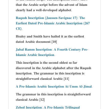
𝐭𝐡𝐚𝐭 𝐭𝐡𝐞 𝐀𝐫𝐚𝐛𝐢𝐜 𝐬𝐜𝐫𝐢𝐩𝐭 𝐛𝐞𝐟𝐨𝐫𝐞 𝐭𝐡𝐞 𝐚𝐝𝐯𝐞𝐧𝐭 𝐨𝐟 𝐈𝐬𝐥𝐚𝐦
𝐜𝐥𝐞𝐚𝐫𝐥𝐲 𝐡𝐚𝐝 𝐚 𝐰𝐞𝐥𝐥-𝐝𝐞𝐯𝐞𝐥𝐨𝐩𝐞𝐝 𝐚𝐥𝐩𝐡𝐚𝐛𝐞𝐭.
𝐑𝐚𝐪𝐮𝐬𝐡 𝐈𝐧𝐬𝐜𝐫𝐢𝐩𝐭𝐢𝐨𝐧 (𝐉𝐚𝐮𝐬𝐬𝐞𝐧-𝐒𝐚𝐯𝐢𝐠𝐧𝐚𝐜 𝟏𝟕): 𝐓𝐡𝐞
𝐄𝐚𝐫𝐥𝐢𝐞𝐬𝐭 𝐃𝐚𝐭𝐞𝐝 𝐏𝐫𝐞-𝐈𝐬𝐥𝐚𝐦𝐢𝐜 𝐀𝐫𝐚𝐛𝐢𝐜 𝐈𝐧𝐬𝐜𝐫𝐢𝐩𝐭𝐢𝐨𝐧 (𝟐𝟔𝟕
𝐂𝐄).
𝐇𝐞𝐚𝐥𝐞𝐲 𝐚𝐧𝐝 𝐒𝐦𝐢𝐭𝐡 𝐡𝐚𝐯𝐞 𝐡𝐚𝐢𝐥𝐞𝐝 𝐢𝐭 𝐚𝐬 𝐭𝐡𝐞 𝐞𝐚𝐫𝐥𝐢𝐞𝐬𝐭
𝐝𝐚𝐭𝐞𝐝 𝐀𝐫𝐚𝐛𝐢𝐜 𝐝𝐨𝐜𝐮𝐦𝐞𝐧𝐭.[𝟏𝟎]
𝐉𝐚𝐛𝐚𝐥 𝐑𝐚𝐦𝐦 𝐈𝐧𝐬𝐜𝐫𝐢𝐩𝐭𝐢𝐨𝐧: 𝐀 𝐅𝐨𝐮𝐫𝐭𝐡 𝐂𝐞𝐧𝐭𝐮𝐫𝐲 𝐏𝐫𝐞-
𝐈𝐬𝐥𝐚𝐦𝐢𝐜 𝐀𝐫𝐚𝐛𝐢𝐜 𝐈𝐧𝐬𝐜𝐫𝐢𝐩𝐭𝐢𝐨𝐧.
𝐓𝐡𝐢𝐬 𝐢𝐧𝐬𝐜𝐫𝐢𝐩𝐭𝐢𝐨𝐧 𝐢𝐬 𝐭𝐡𝐞 𝐬𝐞𝐜𝐨𝐧𝐝 𝐨𝐥𝐝𝐞𝐬𝐭 𝐬𝐨 𝐟𝐚𝐫
𝐝𝐢𝐬𝐜𝐨𝐯𝐞𝐫𝐞𝐝 𝐢𝐧 𝐭𝐡𝐞 𝐀𝐫𝐚𝐛𝐢𝐜 𝐚𝐥𝐩𝐡𝐚𝐛𝐞𝐭 𝐚𝐟𝐭𝐞𝐫 𝐭𝐡𝐞 𝐑𝐚𝐪𝐮𝐬𝐡
𝐢𝐧𝐬𝐜𝐫𝐢𝐩𝐭𝐢𝐨𝐧. 𝐓𝐡𝐞 𝐠𝐫𝐚𝐦𝐦𝐚𝐫 𝐢𝐧 𝐭𝐡𝐢𝐬 𝐢𝐧𝐬𝐜𝐫𝐢𝐩𝐭𝐢𝐨𝐧 𝐢𝐬
𝐬𝐭𝐫𝐚𝐢𝐠𝐡𝐭𝐟𝐨𝐫𝐰𝐚𝐫𝐝 𝐜𝐥𝐚𝐬𝐬𝐢𝐜𝐚𝐥 𝐀𝐫𝐚𝐛𝐢𝐜.[𝟏𝟏]
𝐀 𝐏𝐫𝐞-𝐈𝐬𝐥𝐚𝐦𝐢𝐜 𝐀𝐫𝐚𝐛𝐢𝐜 𝐈𝐧𝐬𝐜𝐫𝐢𝐩𝐭𝐢𝐨𝐧 𝐀𝐭 𝐔𝐦𝐦 𝐀𝐥-𝐉𝐢𝐦𝐚𝐥.
𝐓𝐡𝐞 𝐠𝐫𝐚𝐦𝐦𝐚𝐫 𝐢𝐧 𝐭𝐡𝐢𝐬 𝐢𝐧𝐬𝐜𝐫𝐢𝐩𝐭𝐢𝐨𝐧 𝐢𝐬 𝐬𝐭𝐫𝐚𝐢𝐠𝐡𝐭𝐟𝐨𝐫𝐰𝐚𝐫𝐝
𝐜𝐥𝐚𝐬𝐬𝐢𝐜𝐚𝐥 𝐀𝐫𝐚𝐛𝐢𝐜.[𝟏𝟐]
𝐙𝐞𝐛𝐞𝐝 𝐈𝐧𝐬𝐜𝐫𝐢𝐩𝐭𝐢𝐨𝐧: 𝐀 𝐏𝐫𝐞-𝐈𝐬𝐥𝐚𝐦𝐢𝐜 𝐓𝐫𝐢𝐥𝐢𝐧𝐠𝐮𝐚𝐥