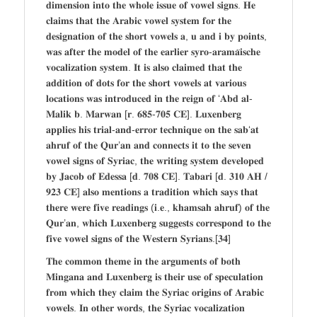
𝐝𝐢𝐦𝐞𝐧𝐬𝐢𝐨𝐧 𝐢𝐧𝐭𝐨 𝐭𝐡𝐞 𝐰𝐡𝐨𝐥𝐞 𝐢𝐬𝐬𝐮𝐞 𝐨𝐟 𝐯𝐨𝐰𝐞𝐥 𝐬𝐢𝐠𝐧𝐬. 𝐇𝐞
𝐜𝐥𝐚𝐢𝐦𝐬 𝐭𝐡𝐚𝐭 𝐭𝐡𝐞 𝐀𝐫𝐚𝐛𝐢𝐜 𝐯𝐨𝐰𝐞𝐥 𝐬𝐲𝐬𝐭𝐞𝐦 𝐟𝐨𝐫 𝐭𝐡𝐞
𝐝𝐞𝐬𝐢𝐠𝐧𝐚𝐭𝐢𝐨𝐧 𝐨𝐟 𝐭𝐡𝐞 𝐬𝐡𝐨𝐫𝐭 𝐯𝐨𝐰𝐞𝐥𝐬 𝐚, 𝐮 𝐚𝐧𝐝 𝐢 𝐛𝐲 𝐩𝐨𝐢𝐧𝐭𝐬,
𝐰𝐚𝐬 𝐚𝐟𝐭𝐞𝐫 𝐭𝐡𝐞 𝐦𝐨𝐝𝐞𝐥 𝐨𝐟 𝐭𝐡𝐞 𝐞𝐚𝐫𝐥𝐢𝐞𝐫 𝐬𝐲𝐫𝐨-𝐚𝐫𝐚𝐦𝐚̈𝐢𝐬𝐜𝐡𝐞
𝐯𝐨𝐜𝐚𝐥𝐢𝐳𝐚𝐭𝐢𝐨𝐧 𝐬𝐲𝐬𝐭𝐞𝐦. 𝐈𝐭 𝐢𝐬 𝐚𝐥𝐬𝐨 𝐜𝐥𝐚𝐢𝐦𝐞𝐝 𝐭𝐡𝐚𝐭 𝐭𝐡𝐞
𝐚𝐝𝐝𝐢𝐭𝐢𝐨𝐧 𝐨𝐟 𝐝𝐨𝐭𝐬 𝐟𝐨𝐫 𝐭𝐡𝐞 𝐬𝐡𝐨𝐫𝐭 𝐯𝐨𝐰𝐞𝐥𝐬 𝐚𝐭 𝐯𝐚𝐫𝐢𝐨𝐮𝐬
𝐥𝐨𝐜𝐚𝐭𝐢𝐨𝐧𝐬 𝐰𝐚𝐬 𝐢𝐧𝐭𝐫𝐨𝐝𝐮𝐜𝐞𝐝 𝐢𝐧 𝐭𝐡𝐞 𝐫𝐞𝐢𝐠𝐧 𝐨𝐟 ‘𝐀𝐛𝐝 𝐚𝐥-
𝐌𝐚𝐥𝐢𝐤 𝐛. 𝐌𝐚𝐫𝐰𝐚𝐧 [𝐫. 𝟔𝟖𝟓-𝟕𝟎𝟓 𝐂𝐄]. 𝐋𝐮𝐱𝐞𝐧𝐛𝐞𝐫𝐠
𝐚𝐩𝐩𝐥𝐢𝐞𝐬 𝐡𝐢𝐬 𝐭𝐫𝐢𝐚𝐥-𝐚𝐧𝐝-𝐞𝐫𝐫𝐨𝐫 𝐭𝐞𝐜𝐡𝐧𝐢𝐪𝐮𝐞 𝐨𝐧 𝐭𝐡𝐞 𝐬𝐚𝐛‘𝐚𝐭
𝐚𝐡𝐫𝐮𝐟 𝐨𝐟 𝐭𝐡𝐞 𝐐𝐮𝐫’𝐚𝐧 𝐚𝐧𝐝 𝐜𝐨𝐧𝐧𝐞𝐜𝐭𝐬 𝐢𝐭 𝐭𝐨 𝐭𝐡𝐞 𝐬𝐞𝐯𝐞𝐧
𝐯𝐨𝐰𝐞𝐥 𝐬𝐢𝐠𝐧𝐬 𝐨𝐟 𝐒𝐲𝐫𝐢𝐚𝐜, 𝐭𝐡𝐞 𝐰𝐫𝐢𝐭𝐢𝐧𝐠 𝐬𝐲𝐬𝐭𝐞𝐦 𝐝𝐞𝐯𝐞𝐥𝐨𝐩𝐞𝐝
𝐛𝐲 𝐉𝐚𝐜𝐨𝐛 𝐨𝐟 𝐄𝐝𝐞𝐬𝐬𝐚 [𝐝. 𝟕𝟎𝟖 𝐂𝐄]. 𝐓𝐚𝐛𝐚𝐫𝐢 [𝐝. 𝟑𝟏𝟎 𝐀𝐇 /
𝟗𝟐𝟑 𝐂𝐄] 𝐚𝐥𝐬𝐨 𝐦𝐞𝐧𝐭𝐢𝐨𝐧𝐬 𝐚 𝐭𝐫𝐚𝐝𝐢𝐭𝐢𝐨𝐧 𝐰𝐡𝐢𝐜𝐡 𝐬𝐚𝐲𝐬 𝐭𝐡𝐚𝐭
𝐭𝐡𝐞𝐫𝐞 𝐰𝐞𝐫𝐞 𝐟𝐢𝐯𝐞 𝐫𝐞𝐚𝐝𝐢𝐧𝐠𝐬 (𝐢.𝐞., 𝐤𝐡𝐚𝐦𝐬𝐚𝐡 𝐚𝐡𝐫𝐮𝐟) 𝐨𝐟 𝐭𝐡𝐞
𝐐𝐮𝐫’𝐚𝐧, 𝐰𝐡𝐢𝐜𝐡 𝐋𝐮𝐱𝐞𝐧𝐛𝐞𝐫𝐠 𝐬𝐮𝐠𝐠𝐞𝐬𝐭𝐬 𝐜𝐨𝐫𝐫𝐞𝐬𝐩𝐨𝐧𝐝 𝐭𝐨 𝐭𝐡𝐞
𝐟𝐢𝐯𝐞 𝐯𝐨𝐰𝐞𝐥 𝐬𝐢𝐠𝐧𝐬 𝐨𝐟 𝐭𝐡𝐞 𝐖𝐞𝐬𝐭𝐞𝐫𝐧 𝐒𝐲𝐫𝐢𝐚𝐧𝐬.[𝟑𝟒]
𝐓𝐡𝐞 𝐜𝐨𝐦𝐦𝐨𝐧 𝐭𝐡𝐞𝐦𝐞 𝐢𝐧 𝐭𝐡𝐞 𝐚𝐫𝐠𝐮𝐦𝐞𝐧𝐭𝐬 𝐨𝐟 𝐛𝐨𝐭𝐡
𝐌𝐢𝐧𝐠𝐚𝐧𝐚 𝐚𝐧𝐝 𝐋𝐮𝐱𝐞𝐧𝐛𝐞𝐫𝐠 𝐢𝐬 𝐭𝐡𝐞𝐢𝐫 𝐮𝐬𝐞 𝐨𝐟 𝐬𝐩𝐞𝐜𝐮𝐥𝐚𝐭𝐢𝐨𝐧
𝐟𝐫𝐨𝐦 𝐰𝐡𝐢𝐜𝐡 𝐭𝐡𝐞𝐲 𝐜𝐥𝐚𝐢𝐦 𝐭𝐡𝐞 𝐒𝐲𝐫𝐢𝐚𝐜 𝐨𝐫𝐢𝐠𝐢𝐧𝐬 𝐨𝐟 𝐀𝐫𝐚𝐛𝐢𝐜
𝐯𝐨𝐰𝐞𝐥𝐬. 𝐈𝐧 𝐨𝐭𝐡𝐞𝐫 𝐰𝐨𝐫𝐝𝐬, 𝐭𝐡𝐞 𝐒𝐲𝐫𝐢𝐚𝐜 𝐯𝐨𝐜𝐚𝐥𝐢𝐳𝐚𝐭𝐢𝐨𝐧