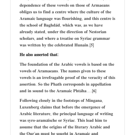
𝐝𝐞𝐩𝐞𝐧𝐝𝐞𝐧𝐜𝐞 𝐨𝐟 𝐭𝐡𝐞𝐬𝐞 𝐯𝐨𝐰𝐞𝐥𝐬 𝐨𝐧 𝐭𝐡𝐨𝐬𝐞 𝐨𝐟 𝐀𝐫𝐦𝐚𝐞𝐚𝐧𝐬
𝐨𝐛𝐥𝐢𝐠𝐞𝐬 𝐮𝐬 𝐭𝐨 𝐟𝐢𝐧𝐝 𝐚 𝐜𝐞𝐧𝐭𝐫𝐞 𝐰𝐡𝐞𝐫𝐞 𝐭𝐡𝐞 𝐜𝐮𝐥𝐭𝐮𝐫𝐞 𝐨𝐟 𝐭𝐡𝐞
𝐀𝐫𝐚𝐦𝐚𝐢𝐜 𝐥𝐚𝐧𝐠𝐮𝐚𝐠𝐞 𝐰𝐚𝐬 𝐟𝐥𝐨𝐮𝐫𝐢𝐬𝐡𝐢𝐧𝐠, 𝐚𝐧𝐝 𝐭𝐡𝐢𝐬 𝐜𝐞𝐧𝐭𝐫𝐞 𝐢𝐬
𝐭𝐡𝐞 𝐬𝐜𝐡𝐨𝐨𝐥 𝐨𝐟 𝐁𝐚𝐠𝐡𝐝𝐚̂𝐝, 𝐰𝐡𝐢𝐜𝐡 𝐰𝐚𝐬, 𝐚𝐬 𝐰𝐞 𝐡𝐚𝐯𝐞
𝐚𝐥𝐫𝐞𝐚𝐝𝐲 𝐬𝐭𝐚𝐭𝐞𝐝, 𝐮𝐧𝐝𝐞𝐫 𝐭𝐡𝐞 𝐝𝐢𝐫𝐞𝐜𝐭𝐢𝐨𝐧 𝐨𝐟 𝐍𝐞𝐬𝐭𝐨𝐫𝐢𝐚𝐧
𝐬𝐜𝐡𝐨𝐥𝐚𝐫𝐬, 𝐚𝐧𝐝 𝐰𝐡𝐞𝐫𝐞 𝐚 𝐭𝐫𝐞𝐚𝐭𝐢𝐬𝐞 𝐨𝐧 𝐒𝐲𝐫𝐢𝐚𝐜 𝐠𝐫𝐚𝐦𝐦𝐚𝐫
𝐰𝐚𝐬 𝐰𝐫𝐢𝐭𝐭𝐞𝐧 𝐛𝐲 𝐭𝐡𝐞 𝐜𝐞𝐥𝐞𝐛𝐫𝐚𝐭𝐞𝐝 𝐇𝐮𝐧𝐚𝐢𝐧.[𝟓]
𝐇𝐞 𝐚𝐥𝐬𝐨 𝐚𝐬𝐬𝐞𝐫𝐭𝐞𝐝 𝐭𝐡𝐚𝐭:
𝐓𝐡𝐞 𝐟𝐨𝐮𝐧𝐝𝐚𝐭𝐢𝐨𝐧 𝐨𝐟 𝐭𝐡𝐞 𝐀𝐫𝐚𝐛𝐢𝐜 𝐯𝐨𝐰𝐞𝐥𝐬 𝐢𝐬 𝐛𝐚𝐬𝐞𝐝 𝐨𝐧 𝐭𝐡𝐞
𝐯𝐨𝐰𝐞𝐥𝐬 𝐨𝐟 𝐀𝐫𝐚𝐦𝐚𝐞𝐚𝐧𝐬. 𝐓𝐡𝐞 𝐧𝐚𝐦𝐞𝐬 𝐠𝐢𝐯𝐞𝐧 𝐭𝐨 𝐭𝐡𝐞𝐬𝐞
𝐯𝐨𝐰𝐞𝐥𝐬 𝐢𝐬 𝐚𝐧 𝐢𝐫𝐫𝐞𝐟𝐫𝐚𝐠𝐚𝐛𝐥𝐞 𝐩𝐫𝐨𝐨𝐟 𝐨𝐟 𝐭𝐡𝐞 𝐯𝐞𝐫𝐚𝐜𝐢𝐭𝐲 𝐨𝐟 𝐭𝐡𝐢𝐬
𝐚𝐬𝐬𝐞𝐫𝐭𝐢𝐨𝐧. 𝐒𝐨 𝐭𝐡𝐞 𝐏𝐡𝐚𝐭𝐡 𝐜𝐨𝐫𝐫𝐞𝐬𝐩𝐨𝐧𝐝𝐬 𝐢𝐧 𝐚𝐩𝐩𝐞𝐥𝐥𝐚𝐭𝐢𝐨𝐧
𝐚𝐧𝐝 𝐢𝐧 𝐬𝐨𝐮𝐧𝐝 𝐭𝐨 𝐭𝐡𝐞 𝐀𝐫𝐚𝐦𝐚𝐢𝐜 𝐏𝐡𝐭𝐚̂𝐡𝐚….[𝟔]
𝐅𝐨𝐥𝐥𝐨𝐰𝐢𝐧𝐠 𝐜𝐥𝐨𝐬𝐞𝐥𝐲 𝐢𝐧 𝐭𝐡𝐞 𝐟𝐨𝐨𝐭𝐬𝐭𝐞𝐩𝐬 𝐨𝐟 𝐌𝐢𝐧𝐠𝐚𝐧𝐚,
𝐋𝐮𝐱𝐞𝐧𝐛𝐞𝐫𝐠 𝐜𝐥𝐚𝐢𝐦𝐬 𝐭𝐡𝐚𝐭 𝐛𝐞𝐟𝐨𝐫𝐞 𝐭𝐡𝐞 𝐞𝐦𝐞𝐫𝐠𝐞𝐧𝐜𝐞 𝐨𝐟
𝐀𝐫𝐚𝐛𝐢𝐜 𝐥𝐢𝐭𝐞𝐫𝐚𝐭𝐮𝐫𝐞, 𝐭𝐡𝐞 𝐩𝐫𝐢𝐧𝐜𝐢𝐩𝐚𝐥 𝐥𝐚𝐧𝐠𝐮𝐚𝐠𝐞 𝐨𝐟 𝐰𝐫𝐢𝐭𝐢𝐧𝐠
𝐰𝐚𝐬 𝐬𝐲𝐫𝐨-𝐚𝐫𝐚𝐦𝐚̈𝐢𝐬𝐜𝐡𝐞 𝐨𝐫 𝐒𝐲𝐫𝐢𝐚𝐜. 𝐓𝐡𝐢𝐬 𝐥𝐞𝐚𝐝 𝐡𝐢𝐦 𝐭𝐨
𝐚𝐬𝐬𝐮𝐦𝐞 𝐭𝐡𝐚𝐭 𝐭𝐡𝐞 𝐨𝐫𝐢𝐠𝐢𝐧𝐬 𝐨𝐟 𝐭𝐡𝐞 𝐥𝐢𝐭𝐞𝐫𝐚𝐫𝐲 𝐀𝐫𝐚𝐛𝐢𝐜 𝐚𝐧𝐝
𝐭𝐡𝐞 𝐐𝐮𝐫’𝐚𝐧 𝐦𝐮𝐬𝐭 𝐛𝐞 𝐬𝐨𝐮𝐠𝐡𝐭 𝐢𝐧 𝐀𝐫𝐚𝐦𝐚𝐢𝐜 𝐚𝐧𝐝