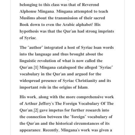
𝐛𝐞𝐥𝐨𝐧𝐠𝐢𝐧𝐠 𝐭𝐨 𝐭𝐡𝐢𝐬 𝐜𝐥𝐚𝐬𝐬 𝐰𝐚𝐬 𝐭𝐡𝐚𝐭 𝐨𝐟 𝐑𝐞𝐯𝐞𝐫𝐞𝐧𝐝
𝐀𝐥𝐩𝐡𝐨𝐧𝐬𝐞 𝐌𝐢𝐧𝐠𝐚𝐧𝐚. 𝐌𝐢𝐧𝐠𝐚𝐧𝐚 𝐚𝐭𝐭𝐞𝐦𝐩𝐭𝐞𝐝 𝐭𝐨 𝐭𝐞𝐚𝐜𝐡
𝐌𝐮𝐬𝐥𝐢𝐦𝐬 𝐚𝐛𝐨𝐮𝐭 𝐭𝐡𝐞 𝐭𝐫𝐚𝐧𝐬𝐦𝐢𝐬𝐬𝐢𝐨𝐧 𝐨𝐟 𝐭𝐡𝐞𝐢𝐫 𝐬𝐚𝐜𝐫𝐞𝐝
𝐁𝐨𝐨𝐤 𝐝𝐨𝐰𝐧 𝐭𝐨 𝐞𝐯𝐞𝐧 𝐭𝐡𝐞 𝐀𝐫𝐚𝐛𝐢𝐜 𝐚𝐥𝐩𝐡𝐚𝐛𝐞𝐭! 𝐇𝐢𝐬
𝐡𝐲𝐩𝐨𝐭𝐡𝐞𝐬𝐢𝐬 𝐰𝐚𝐬 𝐭𝐡𝐚𝐭 𝐭𝐡𝐞 𝐐𝐮𝐫’𝐚𝐧 𝐡𝐚𝐝 𝐬𝐭𝐫𝐨𝐧𝐠 𝐢𝐦𝐩𝐫𝐢𝐧𝐭𝐬
𝐨𝐟 𝐒𝐲𝐫𝐢𝐚𝐜.
𝐓𝐡𝐞 “𝐚𝐮𝐭𝐡𝐨𝐫” 𝐢𝐧𝐭𝐞𝐠𝐫𝐚𝐭𝐞𝐝 𝐚 𝐡𝐨𝐬𝐭 𝐨𝐟 𝐒𝐲𝐫𝐢𝐚𝐜 𝐥𝐨𝐚𝐧 𝐰𝐨𝐫𝐝𝐬
𝐢𝐧𝐭𝐨 𝐭𝐡𝐞 𝐥𝐚𝐧𝐠𝐮𝐚𝐠𝐞 𝐚𝐧𝐝 𝐭𝐡𝐮𝐬 𝐛𝐫𝐨𝐮𝐠𝐡𝐭 𝐚𝐛𝐨𝐮𝐭 𝐭𝐡𝐞
𝐥𝐢𝐧𝐠𝐮𝐢𝐬𝐭𝐢𝐜 𝐫𝐞𝐯𝐨𝐥𝐮𝐭𝐢𝐨𝐧 𝐨𝐟 𝐰𝐡𝐚𝐭 𝐢𝐬 𝐧𝐨𝐰 𝐜𝐚𝐥𝐥𝐞𝐝 𝐭𝐡𝐞
𝐐𝐮𝐫’𝐚𝐧.[𝟏] 𝐌𝐢𝐧𝐠𝐚𝐧𝐚 𝐜𝐚𝐭𝐚𝐥𝐨𝐠𝐮𝐞𝐝 𝐭𝐡𝐞 𝐚𝐥𝐥𝐞𝐠𝐞𝐝 “𝐒𝐲𝐫𝐢𝐚𝐜”
𝐯𝐨𝐜𝐚𝐛𝐮𝐥𝐚𝐫𝐲 𝐢𝐧 𝐭𝐡𝐞 𝐐𝐮𝐫’𝐚𝐧 𝐚𝐧𝐝 𝐚𝐫𝐠𝐮𝐞𝐝 𝐟𝐨𝐫 𝐭𝐡𝐞
𝐰𝐢𝐝𝐞𝐬𝐩𝐫𝐞𝐚𝐝 𝐩𝐫𝐞𝐬𝐞𝐧𝐜𝐞 𝐨𝐟 𝐒𝐲𝐫𝐢𝐚𝐜 𝐂𝐡𝐫𝐢𝐬𝐭𝐢𝐚𝐧𝐢𝐭𝐲 𝐚𝐧𝐝 𝐢𝐭𝐬
𝐢𝐦𝐩𝐨𝐫𝐭𝐚𝐧𝐭 𝐫𝐨𝐥𝐞 𝐢𝐧 𝐭𝐡𝐞 𝐨𝐫𝐢𝐠𝐢𝐧𝐬 𝐨𝐟 𝐈𝐬𝐥𝐚𝐦.
𝐇𝐢𝐬 𝐰𝐨𝐫𝐤, 𝐚𝐥𝐨𝐧𝐠 𝐰𝐢𝐭𝐡 𝐭𝐡𝐞 𝐦𝐨𝐫𝐞 𝐜𝐨𝐦𝐩𝐫𝐞𝐡𝐞𝐧𝐬𝐢𝐯𝐞 𝐰𝐨𝐫𝐤
𝐨𝐟 𝐀𝐫𝐭𝐡𝐮𝐫 𝐉𝐞𝐟𝐟𝐞𝐫𝐲’𝐬 𝐓𝐡𝐞 𝐅𝐨𝐫𝐞𝐢𝐠𝐧 𝐕𝐨𝐜𝐚𝐛𝐮𝐥𝐚𝐫𝐲 𝐎𝐟 𝐓𝐡𝐞
𝐐𝐮𝐫’𝐚𝐧,[𝟐] 𝐠𝐚𝐯𝐞 𝐢𝐦𝐩𝐞𝐭𝐮𝐬 𝐟𝐨𝐫 𝐟𝐮𝐫𝐭𝐡𝐞𝐫 𝐫𝐞𝐬𝐞𝐚𝐫𝐜𝐡 𝐢𝐧𝐭𝐨
𝐭𝐡𝐞 𝐜𝐨𝐧𝐧𝐞𝐜𝐭𝐢𝐨𝐧 𝐛𝐞𝐭𝐰𝐞𝐞𝐧 𝐭𝐡𝐞 “𝐟𝐨𝐫𝐞𝐢𝐠𝐧” 𝐯𝐨𝐜𝐚𝐛𝐮𝐥𝐚𝐫𝐲 𝐨𝐟
𝐭𝐡𝐞 𝐐𝐮𝐫’𝐚𝐧 𝐚𝐧𝐝 𝐭𝐡𝐞 𝐡𝐢𝐬𝐭𝐨𝐫𝐢𝐜𝐚𝐥 𝐜𝐢𝐫𝐜𝐮𝐦𝐬𝐭𝐚𝐧𝐜𝐞𝐬 𝐨𝐟 𝐢𝐭𝐬
𝐚𝐩𝐩𝐞𝐚𝐫𝐚𝐧𝐜𝐞. 𝐑𝐞𝐜𝐞𝐧𝐭𝐥𝐲, 𝐌𝐢𝐧𝐠𝐚𝐧𝐚’𝐬 𝐰𝐨𝐫𝐤 𝐰𝐚𝐬 𝐠𝐢𝐯𝐞𝐧 𝐚