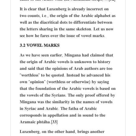
𝐈𝐭 𝐢𝐬 𝐜𝐥𝐞𝐚𝐫 𝐭𝐡𝐚𝐭 𝐋𝐮𝐱𝐞𝐧𝐛𝐞𝐫𝐠 𝐢𝐬 𝐚𝐥𝐫𝐞𝐚𝐝𝐲 𝐢𝐧𝐜𝐨𝐫𝐫𝐞𝐜𝐭 𝐨𝐧
𝐭𝐰𝐨 𝐜𝐨𝐮𝐧𝐭𝐬, 𝐢.𝐞., 𝐭𝐡𝐞 𝐨𝐫𝐢𝐠𝐢𝐧 𝐨𝐟 𝐭𝐡𝐞 𝐀𝐫𝐚𝐛𝐢𝐜 𝐚𝐥𝐩𝐡𝐚𝐛𝐞𝐭 𝐚𝐬
𝐰𝐞𝐥𝐥 𝐚𝐬 𝐭𝐡𝐞 𝐝𝐢𝐚𝐜𝐫𝐢𝐭𝐢𝐜𝐚𝐥 𝐝𝐨𝐭𝐬 𝐭𝐨 𝐝𝐢𝐟𝐟𝐞𝐫𝐞𝐧𝐭𝐢𝐚𝐭𝐞 𝐛𝐞𝐭𝐰𝐞𝐞𝐧
𝐭𝐡𝐞 𝐥𝐞𝐭𝐭𝐞𝐫𝐬 𝐬𝐡𝐚𝐫𝐢𝐧𝐠 𝐢𝐧 𝐭𝐡𝐞 𝐬𝐚𝐦𝐞 𝐬𝐤𝐞𝐥𝐞𝐭𝐨𝐧. 𝐋𝐞𝐭 𝐮𝐬 𝐧𝐨𝐰
𝐬𝐞𝐞 𝐡𝐨𝐰 𝐡𝐞 𝐟𝐚𝐫𝐞𝐬 𝐨𝐯𝐞𝐫 𝐭𝐡𝐞 𝐢𝐬𝐬𝐮𝐞 𝐨𝐟 𝐯𝐨𝐰𝐞𝐥 𝐦𝐚𝐫𝐤𝐬.
𝟑.𝟐 𝐕𝐎𝐖𝐄𝐋 𝐌𝐀𝐑𝐊𝐒
𝐀𝐬 𝐰𝐞 𝐡𝐚𝐯𝐞 𝐬𝐞𝐞𝐧 𝐞𝐚𝐫𝐥𝐢𝐞𝐫, 𝐌𝐢𝐧𝐠𝐚𝐧𝐚 𝐡𝐚𝐝 𝐜𝐥𝐚𝐢𝐦𝐞𝐝 𝐭𝐡𝐚𝐭
𝐭𝐡𝐞 𝐨𝐫𝐢𝐠𝐢𝐧 𝐨𝐟 𝐀𝐫𝐚𝐛𝐢𝐜 𝐯𝐨𝐰𝐞𝐥𝐬 𝐢𝐬 𝐮𝐧𝐤𝐧𝐨𝐰𝐧 𝐭𝐨 𝐡𝐢𝐬𝐭𝐨𝐫𝐲
𝐚𝐧𝐝 𝐬𝐚𝐢𝐝 𝐭𝐡𝐚𝐭 𝐭𝐡𝐞 𝐨𝐩𝐢𝐧𝐢𝐨𝐧𝐬 𝐨𝐟 𝐀𝐫𝐚𝐛 𝐚𝐮𝐭𝐡𝐨𝐫𝐬 𝐚𝐫𝐞 𝐭𝐨𝐨
“𝐰𝐨𝐫𝐭𝐡𝐥𝐞𝐬𝐬” 𝐭𝐨 𝐛𝐞 𝐪𝐮𝐨𝐭𝐞𝐝. 𝐈𝐧𝐬𝐭𝐞𝐚𝐝 𝐡𝐞 𝐚𝐝𝐯𝐚𝐧𝐜𝐞𝐝 𝐡𝐢𝐬
𝐨𝐰𝐧 “𝐨𝐩𝐢𝐧𝐢𝐨𝐧” (𝐰𝐨𝐫𝐭𝐡𝐥𝐞𝐬𝐬 𝐨𝐫 𝐨𝐭𝐡𝐞𝐫𝐰𝐢𝐬𝐞) 𝐛𝐲 𝐬𝐚𝐲𝐢𝐧𝐠
𝐭𝐡𝐚𝐭 𝐭𝐡𝐞 𝐟𝐨𝐮𝐧𝐝𝐚𝐭𝐢𝐨𝐧 𝐨𝐟 𝐭𝐡𝐞 𝐀𝐫𝐚𝐛𝐢𝐜 𝐯𝐨𝐰𝐞𝐥𝐬 𝐢𝐬 𝐛𝐚𝐬𝐞𝐝 𝐨𝐧
𝐭𝐡𝐞 𝐯𝐨𝐰𝐞𝐥𝐬 𝐨𝐟 𝐭𝐡𝐞 𝐒𝐲𝐫𝐢𝐚𝐧𝐬. 𝐓𝐡𝐞 𝐨𝐧𝐥𝐲 𝐩𝐫𝐨𝐨𝐟 𝐨𝐟𝐟𝐞𝐫𝐞𝐝 𝐛𝐲
𝐌𝐢𝐧𝐠𝐚𝐧𝐚 𝐰𝐚𝐬 𝐭𝐡𝐞 𝐬𝐢𝐦𝐢𝐥𝐚𝐫𝐢𝐭𝐲 𝐢𝐧 𝐭𝐡𝐞 𝐧𝐚𝐦𝐞𝐬 𝐨𝐟 𝐯𝐨𝐰𝐞𝐥𝐬
𝐢𝐧 𝐒𝐲𝐫𝐢𝐚𝐜 𝐚𝐧𝐝 𝐀𝐫𝐚𝐛𝐢𝐜. 𝐓𝐡𝐞 𝐟𝐚𝐭𝐡𝐚 𝐨𝐟 𝐀𝐫𝐚𝐛𝐢𝐜
𝐜𝐨𝐫𝐫𝐞𝐬𝐩𝐨𝐧𝐝𝐬 𝐢𝐧 𝐚𝐩𝐩𝐞𝐥𝐥𝐚𝐭𝐢𝐨𝐧 𝐚𝐧𝐝 𝐢𝐧 𝐬𝐨𝐮𝐧𝐝 𝐭𝐨 𝐭𝐡𝐞
𝐀𝐫𝐚𝐦𝐚𝐢𝐜 𝐩𝐡𝐭𝐚̂𝐡𝐚.[𝟑𝟑]
𝐋𝐮𝐱𝐞𝐧𝐛𝐞𝐫𝐠, 𝐨𝐧 𝐭𝐡𝐞 𝐨𝐭𝐡𝐞𝐫 𝐡𝐚𝐧𝐝, 𝐛𝐫𝐢𝐧𝐠𝐬 𝐚𝐧𝐨𝐭𝐡𝐞𝐫