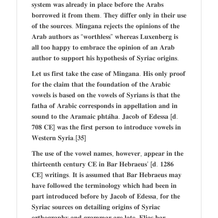
𝐬𝐲𝐬𝐭𝐞𝐦 𝐰𝐚𝐬 𝐚𝐥𝐫𝐞𝐚𝐝𝐲 𝐢𝐧 𝐩𝐥𝐚𝐜𝐞 𝐛𝐞𝐟𝐨𝐫𝐞 𝐭𝐡𝐞 𝐀𝐫𝐚𝐛𝐬
𝐛𝐨𝐫𝐫𝐨𝐰𝐞𝐝 𝐢𝐭 𝐟𝐫𝐨𝐦 𝐭𝐡𝐞𝐦. 𝐓𝐡𝐞𝐲 𝐝𝐢𝐟𝐟𝐞𝐫 𝐨𝐧𝐥𝐲 𝐢𝐧 𝐭𝐡𝐞𝐢𝐫 𝐮𝐬𝐞
𝐨𝐟 𝐭𝐡𝐞 𝐬𝐨𝐮𝐫𝐜𝐞𝐬. 𝐌𝐢𝐧𝐠𝐚𝐧𝐚 𝐫𝐞𝐣𝐞𝐜𝐭𝐬 𝐭𝐡𝐞 𝐨𝐩𝐢𝐧𝐢𝐨𝐧𝐬 𝐨𝐟 𝐭𝐡𝐞
𝐀𝐫𝐚𝐛 𝐚𝐮𝐭𝐡𝐨𝐫𝐬 𝐚𝐬 “𝐰𝐨𝐫𝐭𝐡𝐥𝐞𝐬𝐬” 𝐰𝐡𝐞𝐫𝐞𝐚𝐬 𝐋𝐮𝐱𝐞𝐧𝐛𝐞𝐫𝐠 𝐢𝐬
𝐚𝐥𝐥 𝐭𝐨𝐨 𝐡𝐚𝐩𝐩𝐲 𝐭𝐨 𝐞𝐦𝐛𝐫𝐚𝐜𝐞 𝐭𝐡𝐞 𝐨𝐩𝐢𝐧𝐢𝐨𝐧 𝐨𝐟 𝐚𝐧 𝐀𝐫𝐚𝐛
𝐚𝐮𝐭𝐡𝐨𝐫 𝐭𝐨 𝐬𝐮𝐩𝐩𝐨𝐫𝐭 𝐡𝐢𝐬 𝐡𝐲𝐩𝐨𝐭𝐡𝐞𝐬𝐢𝐬 𝐨𝐟 𝐒𝐲𝐫𝐢𝐚𝐜 𝐨𝐫𝐢𝐠𝐢𝐧𝐬.
𝐋𝐞𝐭 𝐮𝐬 𝐟𝐢𝐫𝐬𝐭 𝐭𝐚𝐤𝐞 𝐭𝐡𝐞 𝐜𝐚𝐬𝐞 𝐨𝐟 𝐌𝐢𝐧𝐠𝐚𝐧𝐚. 𝐇𝐢𝐬 𝐨𝐧𝐥𝐲 𝐩𝐫𝐨𝐨𝐟
𝐟𝐨𝐫 𝐭𝐡𝐞 𝐜𝐥𝐚𝐢𝐦 𝐭𝐡𝐚𝐭 𝐭𝐡𝐞 𝐟𝐨𝐮𝐧𝐝𝐚𝐭𝐢𝐨𝐧 𝐨𝐟 𝐭𝐡𝐞 𝐀𝐫𝐚𝐛𝐢𝐜
𝐯𝐨𝐰𝐞𝐥𝐬 𝐢𝐬 𝐛𝐚𝐬𝐞𝐝 𝐨𝐧 𝐭𝐡𝐞 𝐯𝐨𝐰𝐞𝐥𝐬 𝐨𝐟 𝐒𝐲𝐫𝐢𝐚𝐧𝐬 𝐢𝐬 𝐭𝐡𝐚𝐭 𝐭𝐡𝐞
𝐟𝐚𝐭𝐡𝐚 𝐨𝐟 𝐀𝐫𝐚𝐛𝐢𝐜 𝐜𝐨𝐫𝐫𝐞𝐬𝐩𝐨𝐧𝐝𝐬 𝐢𝐧 𝐚𝐩𝐩𝐞𝐥𝐥𝐚𝐭𝐢𝐨𝐧 𝐚𝐧𝐝 𝐢𝐧
𝐬𝐨𝐮𝐧𝐝 𝐭𝐨 𝐭𝐡𝐞 𝐀𝐫𝐚𝐦𝐚𝐢𝐜 𝐩𝐡𝐭𝐚̂𝐡𝐚. 𝐉𝐚𝐜𝐨𝐛 𝐨𝐟 𝐄𝐝𝐞𝐬𝐬𝐚 [𝐝.
𝟕𝟎𝟖 𝐂𝐄] 𝐰𝐚𝐬 𝐭𝐡𝐞 𝐟𝐢𝐫𝐬𝐭 𝐩𝐞𝐫𝐬𝐨𝐧 𝐭𝐨 𝐢𝐧𝐭𝐫𝐨𝐝𝐮𝐜𝐞 𝐯𝐨𝐰𝐞𝐥𝐬 𝐢𝐧
𝐖𝐞𝐬𝐭𝐞𝐫𝐧 𝐒𝐲𝐫𝐢𝐚.[𝟑𝟓]
𝐓𝐡𝐞 𝐮𝐬𝐞 𝐨𝐟 𝐭𝐡𝐞 𝐯𝐨𝐰𝐞𝐥 𝐧𝐚𝐦𝐞𝐬, 𝐡𝐨𝐰𝐞𝐯𝐞𝐫, 𝐚𝐩𝐩𝐞𝐚𝐫 𝐢𝐧 𝐭𝐡𝐞
𝐭𝐡𝐢𝐫𝐭𝐞𝐞𝐧𝐭𝐡 𝐜𝐞𝐧𝐭𝐮𝐫𝐲 𝐂𝐄 𝐢𝐧 𝐁𝐚𝐫 𝐇𝐞𝐛𝐫𝐚𝐞𝐮𝐬’ [𝐝. 𝟏𝟐𝟖𝟔
𝐂𝐄] 𝐰𝐫𝐢𝐭𝐢𝐧𝐠𝐬. 𝐈𝐭 𝐢𝐬 𝐚𝐬𝐬𝐮𝐦𝐞𝐝 𝐭𝐡𝐚𝐭 𝐁𝐚𝐫 𝐇𝐞𝐛𝐫𝐚𝐞𝐮𝐬 𝐦𝐚𝐲
𝐡𝐚𝐯𝐞 𝐟𝐨𝐥𝐥𝐨𝐰𝐞𝐝 𝐭𝐡𝐞 𝐭𝐞𝐫𝐦𝐢𝐧𝐨𝐥𝐨𝐠𝐲 𝐰𝐡𝐢𝐜𝐡 𝐡𝐚𝐝 𝐛𝐞𝐞𝐧 𝐢𝐧
𝐩𝐚𝐫𝐭 𝐢𝐧𝐭𝐫𝐨𝐝𝐮𝐜𝐞𝐝 𝐛𝐞𝐟𝐨𝐫𝐞 𝐛𝐲 𝐉𝐚𝐜𝐨𝐛 𝐨𝐟 𝐄𝐝𝐞𝐬𝐬𝐚, 𝐟𝐨𝐫 𝐭𝐡𝐞
𝐒𝐲𝐫𝐢𝐚𝐜 𝐬𝐨𝐮𝐫𝐜𝐞𝐬 𝐨𝐧 𝐝𝐞𝐭𝐚𝐢𝐥𝐢𝐧𝐠 𝐨𝐫𝐢𝐠𝐢𝐧𝐬 𝐨𝐟 𝐒𝐲𝐫𝐢𝐚𝐜
𝐨𝐫𝐭𝐡𝐨𝐠𝐫𝐚𝐩𝐡𝐲 𝐚𝐧𝐝 𝐠𝐫𝐚𝐦𝐦𝐚𝐫 𝐚𝐫𝐞 𝐥𝐚𝐭𝐞. 𝐄𝐥𝐢𝐚𝐬 𝐛𝐚𝐫