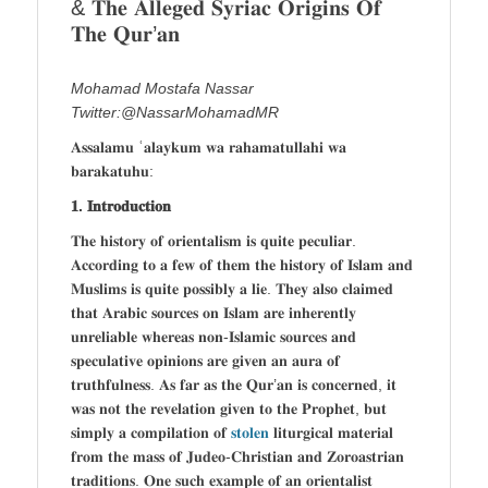
& 𝐓𝐡𝐞 𝐀𝐥𝐥𝐞𝐠𝐞𝐝 𝐒𝐲𝐫𝐢𝐚𝐜 𝐎𝐫𝐢𝐠𝐢𝐧𝐬 𝐎𝐟
𝐓𝐡𝐞 𝐐𝐮𝐫’𝐚𝐧
Mohamad Mostafa Nassar
Twitter:@NassarMohamadMR
𝐀𝐬𝐬𝐚𝐥𝐚𝐦𝐮 ʿ𝐚𝐥𝐚𝐲𝐤𝐮𝐦 𝐰𝐚 𝐫𝐚𝐡𝐚𝐦𝐚𝐭𝐮𝐥𝐥𝐚𝐡𝐢 𝐰𝐚
𝐛𝐚𝐫𝐚𝐤𝐚𝐭𝐮𝐡𝐮:
𝟏. 𝐈𝐧𝐭𝐫𝐨𝐝𝐮𝐜𝐭𝐢𝐨𝐧
𝐓𝐡𝐞 𝐡𝐢𝐬𝐭𝐨𝐫𝐲 𝐨𝐟 𝐨𝐫𝐢𝐞𝐧𝐭𝐚𝐥𝐢𝐬𝐦 𝐢𝐬 𝐪𝐮𝐢𝐭𝐞 𝐩𝐞𝐜𝐮𝐥𝐢𝐚𝐫.
𝐀𝐜𝐜𝐨𝐫𝐝𝐢𝐧𝐠 𝐭𝐨 𝐚 𝐟𝐞𝐰 𝐨𝐟 𝐭𝐡𝐞𝐦 𝐭𝐡𝐞 𝐡𝐢𝐬𝐭𝐨𝐫𝐲 𝐨𝐟 𝐈𝐬𝐥𝐚𝐦 𝐚𝐧𝐝
𝐌𝐮𝐬𝐥𝐢𝐦𝐬 𝐢𝐬 𝐪𝐮𝐢𝐭𝐞 𝐩𝐨𝐬𝐬𝐢𝐛𝐥𝐲 𝐚 𝐥𝐢𝐞. 𝐓𝐡𝐞𝐲 𝐚𝐥𝐬𝐨 𝐜𝐥𝐚𝐢𝐦𝐞𝐝
𝐭𝐡𝐚𝐭 𝐀𝐫𝐚𝐛𝐢𝐜 𝐬𝐨𝐮𝐫𝐜𝐞𝐬 𝐨𝐧 𝐈𝐬𝐥𝐚𝐦 𝐚𝐫𝐞 𝐢𝐧𝐡𝐞𝐫𝐞𝐧𝐭𝐥𝐲
𝐮𝐧𝐫𝐞𝐥𝐢𝐚𝐛𝐥𝐞 𝐰𝐡𝐞𝐫𝐞𝐚𝐬 𝐧𝐨𝐧-𝐈𝐬𝐥𝐚𝐦𝐢𝐜 𝐬𝐨𝐮𝐫𝐜𝐞𝐬 𝐚𝐧𝐝
𝐬𝐩𝐞𝐜𝐮𝐥𝐚𝐭𝐢𝐯𝐞 𝐨𝐩𝐢𝐧𝐢𝐨𝐧𝐬 𝐚𝐫𝐞 𝐠𝐢𝐯𝐞𝐧 𝐚𝐧 𝐚𝐮𝐫𝐚 𝐨𝐟
𝐭𝐫𝐮𝐭𝐡𝐟𝐮𝐥𝐧𝐞𝐬𝐬. 𝐀𝐬 𝐟𝐚𝐫 𝐚𝐬 𝐭𝐡𝐞 𝐐𝐮𝐫’𝐚𝐧 𝐢𝐬 𝐜𝐨𝐧𝐜𝐞𝐫𝐧𝐞𝐝, 𝐢𝐭
𝐰𝐚𝐬 𝐧𝐨𝐭 𝐭𝐡𝐞 𝐫𝐞𝐯𝐞𝐥𝐚𝐭𝐢𝐨𝐧 𝐠𝐢𝐯𝐞𝐧 𝐭𝐨 𝐭𝐡𝐞 𝐏𝐫𝐨𝐩𝐡𝐞𝐭, 𝐛𝐮𝐭
𝐬𝐢𝐦𝐩𝐥𝐲 𝐚 𝐜𝐨𝐦𝐩𝐢𝐥𝐚𝐭𝐢𝐨𝐧 𝐨𝐟
𝐬𝐭𝐨𝐥𝐞𝐧
𝐥𝐢𝐭𝐮𝐫𝐠𝐢𝐜𝐚𝐥 𝐦𝐚𝐭𝐞𝐫𝐢𝐚𝐥
𝐟𝐫𝐨𝐦 𝐭𝐡𝐞 𝐦𝐚𝐬𝐬 𝐨𝐟 𝐉𝐮𝐝𝐞𝐨-𝐂𝐡𝐫𝐢𝐬𝐭𝐢𝐚𝐧 𝐚𝐧𝐝 𝐙𝐨𝐫𝐨𝐚𝐬𝐭𝐫𝐢𝐚𝐧
𝐭𝐫𝐚𝐝𝐢𝐭𝐢𝐨𝐧𝐬. 𝐎𝐧𝐞 𝐬𝐮𝐜𝐡 𝐞𝐱𝐚𝐦𝐩𝐥𝐞 𝐨𝐟 𝐚𝐧 𝐨𝐫𝐢𝐞𝐧𝐭𝐚𝐥𝐢𝐬𝐭