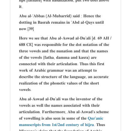
𝐥𝐢𝐩𝐬 [𝐟𝐚𝐭𝐡𝐚𝐭𝐮] 𝐰𝐢𝐭𝐡 𝐧𝐚𝐬𝐚𝐥𝐢𝐳𝐚𝐭𝐢𝐨𝐧, 𝐩𝐮𝐭 𝐭𝐰𝐨 𝐝𝐨𝐭𝐬 𝐚𝐛𝐨𝐯𝐞
𝐢𝐭.
𝐀𝐛𝐮 𝐚𝐥-‘𝐀𝐛𝐛𝐚𝐬 (𝐀𝐥-𝐌𝐮𝐛𝐚𝐫𝐫𝐢𝐝) 𝐬𝐚𝐢𝐝 : 𝐇𝐞𝐧𝐜𝐞 𝐭𝐡𝐞
𝐝𝐨𝐭𝐭𝐢𝐧𝐠 𝐢𝐧 𝐁𝐚𝐬𝐫𝐚𝐡 𝐫𝐞𝐦𝐚𝐢𝐧𝐬 𝐢𝐧 ‘𝐀𝐛𝐝 𝐚𝐥-𝐐𝐚𝐲𝐬 𝐮𝐧𝐭𝐢𝐥
𝐧𝐨𝐰.[𝟑𝟗]
𝐇𝐞𝐫𝐞 𝐰𝐞 𝐬𝐞𝐞 𝐭𝐡𝐚𝐭 𝐀𝐛𝐮 𝐚𝐥-𝐀𝐬𝐰𝐚𝐝 𝐚𝐥-𝐃𝐮’𝐚𝐥𝐢 [𝐝. 𝟔𝟗 𝐀𝐇 /
𝟔𝟖𝟖 𝐂𝐄] 𝐰𝐚𝐬 𝐫𝐞𝐬𝐩𝐨𝐧𝐬𝐢𝐛𝐥𝐞 𝐟𝐨𝐫 𝐭𝐡𝐞 𝐝𝐨𝐭 𝐧𝐨𝐭𝐚𝐭𝐢𝐨𝐧 𝐨𝐟 𝐭𝐡𝐞
𝐭𝐡𝐫𝐞𝐞 𝐯𝐨𝐰𝐞𝐥𝐬 𝐚𝐧𝐝 𝐭𝐡𝐞 𝐧𝐮𝐧𝐚𝐭𝐢𝐨𝐧 𝐚𝐧𝐝 𝐭𝐡𝐚𝐭 𝐭𝐡𝐞 𝐧𝐚𝐦𝐞𝐬
𝐨𝐟 𝐭𝐡𝐞 𝐯𝐨𝐰𝐞𝐥𝐬 (𝐟𝐚𝐭𝐡𝐚, 𝐝𝐚𝐦𝐦𝐚 𝐚𝐧𝐝 𝐤𝐚𝐬𝐫𝐚) 𝐚𝐫𝐞
𝐜𝐨𝐧𝐧𝐞𝐜𝐭𝐞𝐝 𝐰𝐢𝐭𝐡 𝐭𝐡𝐞𝐢𝐫 𝐚𝐫𝐭𝐢𝐜𝐮𝐥𝐚𝐭𝐢𝐨𝐧. 𝐓𝐡𝐮𝐬 𝐭𝐡𝐢𝐬 𝐟𝐢𝐫𝐬𝐭
𝐰𝐨𝐫𝐤 𝐨𝐟 𝐀𝐫𝐚𝐛𝐢𝐜 𝐠𝐫𝐚𝐦𝐦𝐚𝐫 𝐰𝐚𝐬 𝐚𝐧 𝐚𝐭𝐭𝐞𝐦𝐩𝐭 𝐭𝐨
𝐝𝐞𝐬𝐜𝐫𝐢𝐛𝐞 𝐭𝐡𝐞 𝐬𝐭𝐫𝐮𝐜𝐭𝐮𝐫𝐞 𝐨𝐟 𝐭𝐡𝐞 𝐥𝐚𝐧𝐠𝐮𝐚𝐠𝐞, 𝐚𝐧 𝐚𝐜𝐜𝐮𝐫𝐚𝐭𝐞
𝐫𝐞𝐚𝐥𝐢𝐳𝐚𝐭𝐢𝐨𝐧 𝐨𝐟 𝐭𝐡𝐞 𝐩𝐡𝐨𝐧𝐞𝐭𝐢𝐜 𝐯𝐚𝐥𝐮𝐞𝐬 𝐨𝐟 𝐭𝐡𝐞 𝐬𝐡𝐨𝐫𝐭
𝐯𝐨𝐰𝐞𝐥𝐬.
𝐀𝐛𝐮 𝐚𝐥-𝐀𝐬𝐰𝐚𝐝 𝐚𝐥-𝐃𝐮’𝐚𝐥𝐢 𝐰𝐚𝐬 𝐭𝐡𝐞 𝐢𝐧𝐯𝐞𝐧𝐭𝐨𝐫 𝐨𝐟 𝐭𝐡𝐞
𝐯𝐨𝐰𝐞𝐥𝐬 𝐚𝐬 𝐰𝐞𝐥𝐥 𝐭𝐡𝐞 𝐧𝐚𝐦𝐞𝐬 𝐚𝐬𝐬𝐨𝐜𝐢𝐚𝐭𝐞𝐝 𝐰𝐢𝐭𝐡 𝐭𝐡𝐞𝐢𝐫
𝐚𝐫𝐭𝐢𝐜𝐮𝐥𝐚𝐭𝐢𝐨𝐧. 𝐅𝐮𝐫𝐭𝐡𝐞𝐫𝐦𝐨𝐫𝐞, 𝐀𝐛𝐮 𝐚𝐥-𝐀𝐬𝐰𝐚𝐝’𝐬 𝐬𝐜𝐡𝐞𝐦𝐞
𝐨𝐟 𝐯𝐨𝐰𝐞𝐥𝐥𝐢𝐧𝐠 𝐢𝐬 𝐚𝐥𝐬𝐨 𝐬𝐞𝐞𝐧 𝐢𝐧 𝐬𝐨𝐦𝐞 𝐨𝐟 𝐭𝐡𝐞
𝐐𝐮𝐫’𝐚𝐧𝐢𝐜
𝐦𝐚𝐧𝐮𝐬𝐜𝐫𝐢𝐩𝐭𝐬 𝐟𝐫𝐨𝐦 𝟏𝐬𝐭/𝟐𝐧𝐝 𝐜𝐞𝐧𝐭𝐮𝐫𝐲 𝐨𝐟 𝐡𝐢𝐣𝐫𝐚
. 𝐓𝐡𝐮𝐬