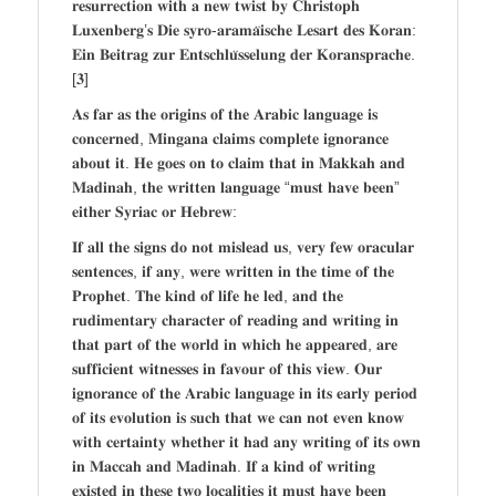
𝐫𝐞𝐬𝐮𝐫𝐫𝐞𝐜𝐭𝐢𝐨𝐧 𝐰𝐢𝐭𝐡 𝐚 𝐧𝐞𝐰 𝐭𝐰𝐢𝐬𝐭 𝐛𝐲 𝐂𝐡𝐫𝐢𝐬𝐭𝐨𝐩𝐡
𝐋𝐮𝐱𝐞𝐧𝐛𝐞𝐫𝐠’𝐬 𝐃𝐢𝐞 𝐬𝐲𝐫𝐨-𝐚𝐫𝐚𝐦𝐚̈𝐢𝐬𝐜𝐡𝐞 𝐋𝐞𝐬𝐚𝐫𝐭 𝐝𝐞𝐬 𝐊𝐨𝐫𝐚𝐧:
𝐄𝐢𝐧 𝐁𝐞𝐢𝐭𝐫𝐚𝐠 𝐳𝐮𝐫 𝐄𝐧𝐭𝐬𝐜𝐡𝐥𝐮̈𝐬𝐬𝐞𝐥𝐮𝐧𝐠 𝐝𝐞𝐫 𝐊𝐨𝐫𝐚𝐧𝐬𝐩𝐫𝐚𝐜𝐡𝐞.
[𝟑]
𝐀𝐬 𝐟𝐚𝐫 𝐚𝐬 𝐭𝐡𝐞 𝐨𝐫𝐢𝐠𝐢𝐧𝐬 𝐨𝐟 𝐭𝐡𝐞 𝐀𝐫𝐚𝐛𝐢𝐜 𝐥𝐚𝐧𝐠𝐮𝐚𝐠𝐞 𝐢𝐬
𝐜𝐨𝐧𝐜𝐞𝐫𝐧𝐞𝐝, 𝐌𝐢𝐧𝐠𝐚𝐧𝐚 𝐜𝐥𝐚𝐢𝐦𝐬 𝐜𝐨𝐦𝐩𝐥𝐞𝐭𝐞 𝐢𝐠𝐧𝐨𝐫𝐚𝐧𝐜𝐞
𝐚𝐛𝐨𝐮𝐭 𝐢𝐭. 𝐇𝐞 𝐠𝐨𝐞𝐬 𝐨𝐧 𝐭𝐨 𝐜𝐥𝐚𝐢𝐦 𝐭𝐡𝐚𝐭 𝐢𝐧 𝐌𝐚𝐤𝐤𝐚𝐡 𝐚𝐧𝐝
𝐌𝐚𝐝𝐢𝐧𝐚𝐡, 𝐭𝐡𝐞 𝐰𝐫𝐢𝐭𝐭𝐞𝐧 𝐥𝐚𝐧𝐠𝐮𝐚𝐠𝐞 “𝐦𝐮𝐬𝐭 𝐡𝐚𝐯𝐞 𝐛𝐞𝐞𝐧”
𝐞𝐢𝐭𝐡𝐞𝐫 𝐒𝐲𝐫𝐢𝐚𝐜 𝐨𝐫 𝐇𝐞𝐛𝐫𝐞𝐰:
𝐈𝐟 𝐚𝐥𝐥 𝐭𝐡𝐞 𝐬𝐢𝐠𝐧𝐬 𝐝𝐨 𝐧𝐨𝐭 𝐦𝐢𝐬𝐥𝐞𝐚𝐝 𝐮𝐬, 𝐯𝐞𝐫𝐲 𝐟𝐞𝐰 𝐨𝐫𝐚𝐜𝐮𝐥𝐚𝐫
𝐬𝐞𝐧𝐭𝐞𝐧𝐜𝐞𝐬, 𝐢𝐟 𝐚𝐧𝐲, 𝐰𝐞𝐫𝐞 𝐰𝐫𝐢𝐭𝐭𝐞𝐧 𝐢𝐧 𝐭𝐡𝐞 𝐭𝐢𝐦𝐞 𝐨𝐟 𝐭𝐡𝐞
𝐏𝐫𝐨𝐩𝐡𝐞𝐭. 𝐓𝐡𝐞 𝐤𝐢𝐧𝐝 𝐨𝐟 𝐥𝐢𝐟𝐞 𝐡𝐞 𝐥𝐞𝐝, 𝐚𝐧𝐝 𝐭𝐡𝐞
𝐫𝐮𝐝𝐢𝐦𝐞𝐧𝐭𝐚𝐫𝐲 𝐜𝐡𝐚𝐫𝐚𝐜𝐭𝐞𝐫 𝐨𝐟 𝐫𝐞𝐚𝐝𝐢𝐧𝐠 𝐚𝐧𝐝 𝐰𝐫𝐢𝐭𝐢𝐧𝐠 𝐢𝐧
𝐭𝐡𝐚𝐭 𝐩𝐚𝐫𝐭 𝐨𝐟 𝐭𝐡𝐞 𝐰𝐨𝐫𝐥𝐝 𝐢𝐧 𝐰𝐡𝐢𝐜𝐡 𝐡𝐞 𝐚𝐩𝐩𝐞𝐚𝐫𝐞𝐝, 𝐚𝐫𝐞
𝐬𝐮𝐟𝐟𝐢𝐜𝐢𝐞𝐧𝐭 𝐰𝐢𝐭𝐧𝐞𝐬𝐬𝐞𝐬 𝐢𝐧 𝐟𝐚𝐯𝐨𝐮𝐫 𝐨𝐟 𝐭𝐡𝐢𝐬 𝐯𝐢𝐞𝐰. 𝐎𝐮𝐫
𝐢𝐠𝐧𝐨𝐫𝐚𝐧𝐜𝐞 𝐨𝐟 𝐭𝐡𝐞 𝐀𝐫𝐚𝐛𝐢𝐜 𝐥𝐚𝐧𝐠𝐮𝐚𝐠𝐞 𝐢𝐧 𝐢𝐭𝐬 𝐞𝐚𝐫𝐥𝐲 𝐩𝐞𝐫𝐢𝐨𝐝
𝐨𝐟 𝐢𝐭𝐬 𝐞𝐯𝐨𝐥𝐮𝐭𝐢𝐨𝐧 𝐢𝐬 𝐬𝐮𝐜𝐡 𝐭𝐡𝐚𝐭 𝐰𝐞 𝐜𝐚𝐧 𝐧𝐨𝐭 𝐞𝐯𝐞𝐧 𝐤𝐧𝐨𝐰
𝐰𝐢𝐭𝐡 𝐜𝐞𝐫𝐭𝐚𝐢𝐧𝐭𝐲 𝐰𝐡𝐞𝐭𝐡𝐞𝐫 𝐢𝐭 𝐡𝐚𝐝 𝐚𝐧𝐲 𝐰𝐫𝐢𝐭𝐢𝐧𝐠 𝐨𝐟 𝐢𝐭𝐬 𝐨𝐰𝐧
𝐢𝐧 𝐌𝐚𝐜𝐜𝐚𝐡 𝐚𝐧𝐝 𝐌𝐚𝐝𝐢𝐧𝐚𝐡. 𝐈𝐟 𝐚 𝐤𝐢𝐧𝐝 𝐨𝐟 𝐰𝐫𝐢𝐭𝐢𝐧𝐠
𝐞𝐱𝐢𝐬𝐭𝐞𝐝 𝐢𝐧 𝐭𝐡𝐞𝐬𝐞 𝐭𝐰𝐨 𝐥𝐨𝐜𝐚𝐥𝐢𝐭𝐢𝐞𝐬 𝐢𝐭 𝐦𝐮𝐬𝐭 𝐡𝐚𝐯𝐞 𝐛𝐞𝐞𝐧