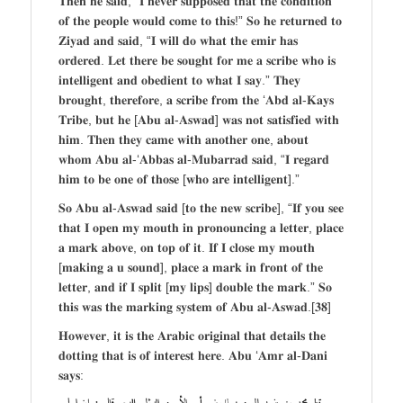
𝐓𝐡𝐞𝐧 𝐡𝐞 𝐬𝐚𝐢𝐝, “𝐈 𝐧𝐞𝐯𝐞𝐫 𝐬𝐮𝐩𝐩𝐨𝐬𝐞𝐝 𝐭𝐡𝐚𝐭 𝐭𝐡𝐞 𝐜𝐨𝐧𝐝𝐢𝐭𝐢𝐨𝐧
𝐨𝐟 𝐭𝐡𝐞 𝐩𝐞𝐨𝐩𝐥𝐞 𝐰𝐨𝐮𝐥𝐝 𝐜𝐨𝐦𝐞 𝐭𝐨 𝐭𝐡𝐢𝐬!” 𝐒𝐨 𝐡𝐞 𝐫𝐞𝐭𝐮𝐫𝐧𝐞𝐝 𝐭𝐨
𝐙𝐢𝐲𝐚𝐝 𝐚𝐧𝐝 𝐬𝐚𝐢𝐝, “𝐈 𝐰𝐢𝐥𝐥 𝐝𝐨 𝐰𝐡𝐚𝐭 𝐭𝐡𝐞 𝐞𝐦𝐢𝐫 𝐡𝐚𝐬
𝐨𝐫𝐝𝐞𝐫𝐞𝐝. 𝐋𝐞𝐭 𝐭𝐡𝐞𝐫𝐞 𝐛𝐞 𝐬𝐨𝐮𝐠𝐡𝐭 𝐟𝐨𝐫 𝐦𝐞 𝐚 𝐬𝐜𝐫𝐢𝐛𝐞 𝐰𝐡𝐨 𝐢𝐬
𝐢𝐧𝐭𝐞𝐥𝐥𝐢𝐠𝐞𝐧𝐭 𝐚𝐧𝐝 𝐨𝐛𝐞𝐝𝐢𝐞𝐧𝐭 𝐭𝐨 𝐰𝐡𝐚𝐭 𝐈 𝐬𝐚𝐲.” 𝐓𝐡𝐞𝐲
𝐛𝐫𝐨𝐮𝐠𝐡𝐭, 𝐭𝐡𝐞𝐫𝐞𝐟𝐨𝐫𝐞, 𝐚 𝐬𝐜𝐫𝐢𝐛𝐞 𝐟𝐫𝐨𝐦 𝐭𝐡𝐞 ‘𝐀𝐛𝐝 𝐚𝐥-𝐊𝐚𝐲𝐬
𝐓𝐫𝐢𝐛𝐞, 𝐛𝐮𝐭 𝐡𝐞 [𝐀𝐛𝐮 𝐚𝐥-𝐀𝐬𝐰𝐚𝐝] 𝐰𝐚𝐬 𝐧𝐨𝐭 𝐬𝐚𝐭𝐢𝐬𝐟𝐢𝐞𝐝 𝐰𝐢𝐭𝐡
𝐡𝐢𝐦. 𝐓𝐡𝐞𝐧 𝐭𝐡𝐞𝐲 𝐜𝐚𝐦𝐞 𝐰𝐢𝐭𝐡 𝐚𝐧𝐨𝐭𝐡𝐞𝐫 𝐨𝐧𝐞, 𝐚𝐛𝐨𝐮𝐭
𝐰𝐡𝐨𝐦 𝐀𝐛𝐮 𝐚𝐥-‘𝐀𝐛𝐛𝐚𝐬 𝐚𝐥-𝐌𝐮𝐛𝐚𝐫𝐫𝐚𝐝 𝐬𝐚𝐢𝐝, “𝐈 𝐫𝐞𝐠𝐚𝐫𝐝
𝐡𝐢𝐦 𝐭𝐨 𝐛𝐞 𝐨𝐧𝐞 𝐨𝐟 𝐭𝐡𝐨𝐬𝐞 [𝐰𝐡𝐨 𝐚𝐫𝐞 𝐢𝐧𝐭𝐞𝐥𝐥𝐢𝐠𝐞𝐧𝐭].”
𝐒𝐨 𝐀𝐛𝐮 𝐚𝐥-𝐀𝐬𝐰𝐚𝐝 𝐬𝐚𝐢𝐝 [𝐭𝐨 𝐭𝐡𝐞 𝐧𝐞𝐰 𝐬𝐜𝐫𝐢𝐛𝐞], “𝐈𝐟 𝐲𝐨𝐮 𝐬𝐞𝐞
𝐭𝐡𝐚𝐭 𝐈 𝐨𝐩𝐞𝐧 𝐦𝐲 𝐦𝐨𝐮𝐭𝐡 𝐢𝐧 𝐩𝐫𝐨𝐧𝐨𝐮𝐧𝐜𝐢𝐧𝐠 𝐚 𝐥𝐞𝐭𝐭𝐞𝐫, 𝐩𝐥𝐚𝐜𝐞
𝐚 𝐦𝐚𝐫𝐤 𝐚𝐛𝐨𝐯𝐞, 𝐨𝐧 𝐭𝐨𝐩 𝐨𝐟 𝐢𝐭. 𝐈𝐟 𝐈 𝐜𝐥𝐨𝐬𝐞 𝐦𝐲 𝐦𝐨𝐮𝐭𝐡
[𝐦𝐚𝐤𝐢𝐧𝐠 𝐚 𝐮 𝐬𝐨𝐮𝐧𝐝], 𝐩𝐥𝐚𝐜𝐞 𝐚 𝐦𝐚𝐫𝐤 𝐢𝐧 𝐟𝐫𝐨𝐧𝐭 𝐨𝐟 𝐭𝐡𝐞
𝐥𝐞𝐭𝐭𝐞𝐫, 𝐚𝐧𝐝 𝐢𝐟 𝐈 𝐬𝐩𝐥𝐢𝐭 [𝐦𝐲 𝐥𝐢𝐩𝐬] 𝐝𝐨𝐮𝐛𝐥𝐞 𝐭𝐡𝐞 𝐦𝐚𝐫𝐤.” 𝐒𝐨
𝐭𝐡𝐢𝐬 𝐰𝐚𝐬 𝐭𝐡𝐞 𝐦𝐚𝐫𝐤𝐢𝐧𝐠 𝐬𝐲𝐬𝐭𝐞𝐦 𝐨𝐟 𝐀𝐛𝐮 𝐚𝐥-𝐀𝐬𝐰𝐚𝐝.[𝟑𝟖]
𝐇𝐨𝐰𝐞𝐯𝐞𝐫, 𝐢𝐭 𝐢𝐬 𝐭𝐡𝐞 𝐀𝐫𝐚𝐛𝐢𝐜 𝐨𝐫𝐢𝐠𝐢𝐧𝐚𝐥 𝐭𝐡𝐚𝐭 𝐝𝐞𝐭𝐚𝐢𝐥𝐬 𝐭𝐡𝐞
𝐝𝐨𝐭𝐭𝐢𝐧𝐠 𝐭𝐡𝐚𝐭 𝐢𝐬 𝐨𝐟 𝐢𝐧𝐭𝐞𝐫𝐞𝐬𝐭 𝐡𝐞𝐫𝐞. 𝐀𝐛𝐮 ‘𝐀𝐦𝐫 𝐚𝐥-𝐃𝐚𝐧𝐢
𝐬𝐚𝐲𝐬: