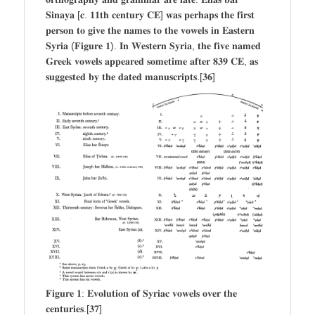
𝐒𝐢𝐧𝐚𝐲𝐚 [𝐜. 𝟏𝟏𝐭𝐡 𝐜𝐞𝐧𝐭𝐮𝐫𝐲 𝐂𝐄] 𝐰𝐚𝐬 𝐩𝐞𝐫𝐡𝐚𝐩𝐬 𝐭𝐡𝐞 𝐟𝐢𝐫𝐬𝐭
𝐩𝐞𝐫𝐬𝐨𝐧 𝐭𝐨 𝐠𝐢𝐯𝐞 𝐭𝐡𝐞 𝐧𝐚𝐦𝐞𝐬 𝐭𝐨 𝐭𝐡𝐞 𝐯𝐨𝐰𝐞𝐥𝐬 𝐢𝐧 𝐄𝐚𝐬𝐭𝐞𝐫𝐧
𝐒𝐲𝐫𝐢𝐚 (𝐅𝐢𝐠𝐮𝐫𝐞 𝟏). 𝐈𝐧 𝐖𝐞𝐬𝐭𝐞𝐫𝐧 𝐒𝐲𝐫𝐢𝐚, 𝐭𝐡𝐞 𝐟𝐢𝐯𝐞 𝐧𝐚𝐦𝐞𝐝
𝐆𝐫𝐞𝐞𝐤 𝐯𝐨𝐰𝐞𝐥𝐬 𝐚𝐩𝐩𝐞𝐚𝐫𝐞𝐝 𝐬𝐨𝐦𝐞𝐭𝐢𝐦𝐞 𝐚𝐟𝐭𝐞𝐫 𝟖𝟑𝟗 𝐂𝐄, 𝐚𝐬
𝐬𝐮𝐠𝐠𝐞𝐬𝐭𝐞𝐝 𝐛𝐲 𝐭𝐡𝐞 𝐝𝐚𝐭𝐞𝐝 𝐦𝐚𝐧𝐮𝐬𝐜𝐫𝐢𝐩𝐭𝐬.[𝟑𝟔]
𝐅𝐢𝐠𝐮𝐫𝐞 𝟏: 𝐄𝐯𝐨𝐥𝐮𝐭𝐢𝐨𝐧 𝐨𝐟 𝐒𝐲𝐫𝐢𝐚𝐜 𝐯𝐨𝐰𝐞𝐥𝐬 𝐨𝐯𝐞𝐫 𝐭𝐡𝐞
𝐜𝐞𝐧𝐭𝐮𝐫𝐢𝐞𝐬.[𝟑𝟕]