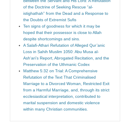
Between the Servant and His Lord: A Refutation
of the Doctrine of Seeking Rescue “al-
istighathah” from the Dead and a Response to
the Doubts of Extremist Sufis
Ten signs of goodness for which it may be
hoped that their possessor is close to Allah
despite shortcomings and sins.
A Salafi-Athari Refutation of Alleged Qur’anic
Loss in Sahih Muslim 1050: Abu Musa al-
Ash‘ari’s Report, Abrogated Recitation, and the
Preservation of the Uthmanic Codex
Matthew 5:32 on Trial: A Comprehensive
Refutation of the Text That Criminalised
Marriage to a Divorced Woman, Restricted Exit
from a Harmful Marriage, and, through its strict
ecclesiastical interpretation, contributed to
marital suspension and domestic violence
within many Christian communities.