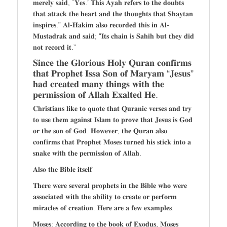
𝐦𝐞𝐫𝐞𝐥𝐲 𝐬𝐚𝐢𝐝, `𝐘𝐞𝐬.’ 𝐓𝐡𝐢𝐬 𝐀𝐲𝐚𝐡 𝐫𝐞𝐟𝐞𝐫𝐬 𝐭𝐨 𝐭𝐡𝐞 𝐝𝐨𝐮𝐛𝐭𝐬
𝐭𝐡𝐚𝐭 𝐚𝐭𝐭𝐚𝐜𝐤 𝐭𝐡𝐞 𝐡𝐞𝐚𝐫𝐭 𝐚𝐧𝐝 𝐭𝐡𝐞 𝐭𝐡𝐨𝐮𝐠𝐡𝐭𝐬 𝐭𝐡𝐚𝐭 𝐒𝐡𝐚𝐲𝐭𝐚𝐧
𝐢𝐧𝐬𝐩𝐢𝐫𝐞𝐬.” 𝐀𝐥-𝐇𝐚𝐤𝐢𝐦 𝐚𝐥𝐬𝐨 𝐫𝐞𝐜𝐨𝐫𝐝𝐞𝐝 𝐭𝐡𝐢𝐬 𝐢𝐧 𝐀𝐥-
𝐌𝐮𝐬𝐭𝐚𝐝𝐫𝐚𝐤 𝐚𝐧𝐝 𝐬𝐚𝐢𝐝; “𝐈𝐭𝐬 𝐜𝐡𝐚𝐢𝐧 𝐢𝐬 𝐒𝐚𝐡𝐢𝐡 𝐛𝐮𝐭 𝐭𝐡𝐞𝐲 𝐝𝐢𝐝
𝐧𝐨𝐭 𝐫𝐞𝐜𝐨𝐫𝐝 𝐢𝐭.”
𝐒𝐢𝐧𝐜𝐞 𝐭𝐡𝐞 𝐆𝐥𝐨𝐫𝐢𝐨𝐮𝐬 𝐇𝐨𝐥𝐲 𝐐𝐮𝐫𝐚𝐧 𝐜𝐨𝐧𝐟𝐢𝐫𝐦𝐬
𝐭𝐡𝐚𝐭 𝐏𝐫𝐨𝐩𝐡𝐞𝐭 𝐈𝐬𝐬𝐚 𝐒𝐨𝐧 𝐨𝐟 𝐌𝐚𝐫𝐲𝐚𝐦 “𝐉𝐞𝐬𝐮𝐬”
𝐡𝐚𝐝 𝐜𝐫𝐞𝐚𝐭𝐞𝐝 𝐦𝐚𝐧𝐲 𝐭𝐡𝐢𝐧𝐠𝐬 𝐰𝐢𝐭𝐡 𝐭𝐡𝐞
𝐩𝐞𝐫𝐦𝐢𝐬𝐬𝐢𝐨𝐧 𝐨𝐟 𝐀𝐥𝐥𝐚𝐡 𝐄𝐱𝐚𝐥𝐭𝐞𝐝 𝐇𝐞.
𝐂𝐡𝐫𝐢𝐬𝐭𝐢𝐚𝐧𝐬 𝐥𝐢𝐤𝐞 𝐭𝐨 𝐪𝐮𝐨𝐭𝐞 𝐭𝐡𝐚𝐭 𝐐𝐮𝐫𝐚𝐧𝐢𝐜 𝐯𝐞𝐫𝐬𝐞𝐬 𝐚𝐧𝐝 𝐭𝐫𝐲
𝐭𝐨 𝐮𝐬𝐞 𝐭𝐡𝐞𝐦 𝐚𝐠𝐚𝐢𝐧𝐬𝐭 𝐈𝐬𝐥𝐚𝐦 𝐭𝐨 𝐩𝐫𝐨𝐯𝐞 𝐭𝐡𝐚𝐭 𝐉𝐞𝐬𝐮𝐬 𝐢𝐬 𝐆𝐨𝐝
𝐨𝐫 𝐭𝐡𝐞 𝐬𝐨𝐧 𝐨𝐟 𝐆𝐨𝐝. 𝐇𝐨𝐰𝐞𝐯𝐞𝐫, 𝐭𝐡𝐞 𝐐𝐮𝐫𝐚𝐧 𝐚𝐥𝐬𝐨
𝐜𝐨𝐧𝐟𝐢𝐫𝐦𝐬 𝐭𝐡𝐚𝐭 𝐏𝐫𝐨𝐩𝐡𝐞𝐭 𝐌𝐨𝐬𝐞𝐬 𝐭𝐮𝐫𝐧𝐞𝐝 𝐡𝐢𝐬 𝐬𝐭𝐢𝐜𝐤 𝐢𝐧𝐭𝐨 𝐚
𝐬𝐧𝐚𝐤𝐞 𝐰𝐢𝐭𝐡 𝐭𝐡𝐞 𝐩𝐞𝐫𝐦𝐢𝐬𝐬𝐢𝐨𝐧 𝐨𝐟 𝐀𝐥𝐥𝐚𝐡.
𝐀𝐥𝐬𝐨 𝐭𝐡𝐞 𝐁𝐢𝐛𝐥𝐞 𝐢𝐭𝐬𝐞𝐥𝐟
𝐓𝐡𝐞𝐫𝐞 𝐰𝐞𝐫𝐞 𝐬𝐞𝐯𝐞𝐫𝐚𝐥 𝐩𝐫𝐨𝐩𝐡𝐞𝐭𝐬 𝐢𝐧 𝐭𝐡𝐞 𝐁𝐢𝐛𝐥𝐞 𝐰𝐡𝐨 𝐰𝐞𝐫𝐞
𝐚𝐬𝐬𝐨𝐜𝐢𝐚𝐭𝐞𝐝 𝐰𝐢𝐭𝐡 𝐭𝐡𝐞 𝐚𝐛𝐢𝐥𝐢𝐭𝐲 𝐭𝐨 𝐜𝐫𝐞𝐚𝐭𝐞 𝐨𝐫 𝐩𝐞𝐫𝐟𝐨𝐫𝐦
𝐦𝐢𝐫𝐚𝐜𝐥𝐞𝐬 𝐨𝐟 𝐜𝐫𝐞𝐚𝐭𝐢𝐨𝐧. 𝐇𝐞𝐫𝐞 𝐚𝐫𝐞 𝐚 𝐟𝐞𝐰 𝐞𝐱𝐚𝐦𝐩𝐥𝐞𝐬:
𝐌𝐨𝐬𝐞𝐬: 𝐀𝐜𝐜𝐨𝐫𝐝𝐢𝐧𝐠 𝐭𝐨 𝐭𝐡𝐞 𝐛𝐨𝐨𝐤 𝐨𝐟 𝐄𝐱𝐨𝐝𝐮𝐬, 𝐌𝐨𝐬𝐞𝐬