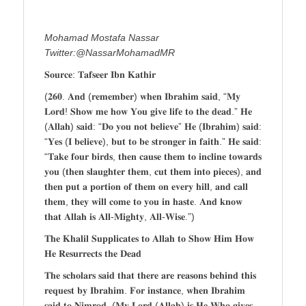
Mohamad Mostafa Nassar
Twitter:@NassarMohamadMR
𝐒𝐨𝐮𝐫𝐜𝐞: 𝐓𝐚𝐟𝐬𝐞𝐞𝐫 𝐈𝐛𝐧 𝐊𝐚𝐭𝐡𝐢𝐫
(𝟐𝟔𝟎. 𝐀𝐧𝐝 (𝐫𝐞𝐦𝐞𝐦𝐛𝐞𝐫) 𝐰𝐡𝐞𝐧 𝐈𝐛𝐫𝐚𝐡𝐢𝐦 𝐬𝐚𝐢𝐝, “𝐌𝐲
𝐋𝐨𝐫𝐝! 𝐒𝐡𝐨𝐰 𝐦𝐞 𝐡𝐨𝐰 𝐘𝐨𝐮 𝐠𝐢𝐯𝐞 𝐥𝐢𝐟𝐞 𝐭𝐨 𝐭𝐡𝐞 𝐝𝐞𝐚𝐝.” 𝐇𝐞
(𝐀𝐥𝐥𝐚𝐡) 𝐬𝐚𝐢𝐝: “𝐃𝐨 𝐲𝐨𝐮 𝐧𝐨𝐭 𝐛𝐞𝐥𝐢𝐞𝐯𝐞” 𝐇𝐞 (𝐈𝐛𝐫𝐚𝐡𝐢𝐦) 𝐬𝐚𝐢𝐝:
“𝐘𝐞𝐬 (𝐈 𝐛𝐞𝐥𝐢𝐞𝐯𝐞), 𝐛𝐮𝐭 𝐭𝐨 𝐛𝐞 𝐬𝐭𝐫𝐨𝐧𝐠𝐞𝐫 𝐢𝐧 𝐟𝐚𝐢𝐭𝐡.” 𝐇𝐞 𝐬𝐚𝐢𝐝:
“𝐓𝐚𝐤𝐞 𝐟𝐨𝐮𝐫 𝐛𝐢𝐫𝐝𝐬, 𝐭𝐡𝐞𝐧 𝐜𝐚𝐮𝐬𝐞 𝐭𝐡𝐞𝐦 𝐭𝐨 𝐢𝐧𝐜𝐥𝐢𝐧𝐞 𝐭𝐨𝐰𝐚𝐫𝐝𝐬
𝐲𝐨𝐮 (𝐭𝐡𝐞𝐧 𝐬𝐥𝐚𝐮𝐠𝐡𝐭𝐞𝐫 𝐭𝐡𝐞𝐦, 𝐜𝐮𝐭 𝐭𝐡𝐞𝐦 𝐢𝐧𝐭𝐨 𝐩𝐢𝐞𝐜𝐞𝐬), 𝐚𝐧𝐝
𝐭𝐡𝐞𝐧 𝐩𝐮𝐭 𝐚 𝐩𝐨𝐫𝐭𝐢𝐨𝐧 𝐨𝐟 𝐭𝐡𝐞𝐦 𝐨𝐧 𝐞𝐯𝐞𝐫𝐲 𝐡𝐢𝐥𝐥, 𝐚𝐧𝐝 𝐜𝐚𝐥𝐥
𝐭𝐡𝐞𝐦, 𝐭𝐡𝐞𝐲 𝐰𝐢𝐥𝐥 𝐜𝐨𝐦𝐞 𝐭𝐨 𝐲𝐨𝐮 𝐢𝐧 𝐡𝐚𝐬𝐭𝐞. 𝐀𝐧𝐝 𝐤𝐧𝐨𝐰
𝐭𝐡𝐚𝐭 𝐀𝐥𝐥𝐚𝐡 𝐢𝐬 𝐀𝐥𝐥-𝐌𝐢𝐠𝐡𝐭𝐲, 𝐀𝐥𝐥-𝐖𝐢𝐬𝐞.”)
𝐓𝐡𝐞 𝐊𝐡𝐚𝐥𝐢𝐥 𝐒𝐮𝐩𝐩𝐥𝐢𝐜𝐚𝐭𝐞𝐬 𝐭𝐨 𝐀𝐥𝐥𝐚𝐡 𝐭𝐨 𝐒𝐡𝐨𝐰 𝐇𝐢𝐦 𝐇𝐨𝐰
𝐇𝐞 𝐑𝐞𝐬𝐮𝐫𝐫𝐞𝐜𝐭𝐬 𝐭𝐡𝐞 𝐃𝐞𝐚𝐝
𝐓𝐡𝐞 𝐬𝐜𝐡𝐨𝐥𝐚𝐫𝐬 𝐬𝐚𝐢𝐝 𝐭𝐡𝐚𝐭 𝐭𝐡𝐞𝐫𝐞 𝐚𝐫𝐞 𝐫𝐞𝐚𝐬𝐨𝐧𝐬 𝐛𝐞𝐡𝐢𝐧𝐝 𝐭𝐡𝐢𝐬
𝐫𝐞𝐪𝐮𝐞𝐬𝐭 𝐛𝐲 𝐈𝐛𝐫𝐚𝐡𝐢𝐦. 𝐅𝐨𝐫 𝐢𝐧𝐬𝐭𝐚𝐧𝐜𝐞, 𝐰𝐡𝐞𝐧 𝐈𝐛𝐫𝐚𝐡𝐢𝐦
𝐬𝐚𝐢𝐝 𝐭𝐨 𝐍𝐢𝐦𝐫𝐨𝐝, (𝐌𝐲 𝐋𝐨𝐫𝐝 (𝐀𝐥𝐥𝐚𝐡) 𝐢𝐬 𝐇𝐞 𝐖𝐡𝐨 𝐠𝐢𝐯𝐞𝐬