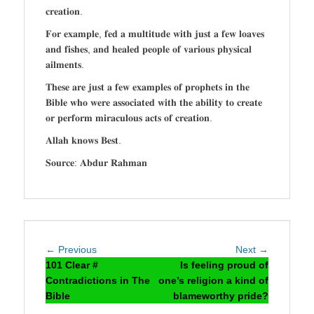
𝐜𝐫𝐞𝐚𝐭𝐢𝐨𝐧.
𝐅𝐨𝐫 𝐞𝐱𝐚𝐦𝐩𝐥𝐞, 𝐟𝐞𝐝 𝐚 𝐦𝐮𝐥𝐭𝐢𝐭𝐮𝐝𝐞 𝐰𝐢𝐭𝐡 𝐣𝐮𝐬𝐭 𝐚 𝐟𝐞𝐰 𝐥𝐨𝐚𝐯𝐞𝐬
𝐚𝐧𝐝 𝐟𝐢𝐬𝐡𝐞𝐬, 𝐚𝐧𝐝 𝐡𝐞𝐚𝐥𝐞𝐝 𝐩𝐞𝐨𝐩𝐥𝐞 𝐨𝐟 𝐯𝐚𝐫𝐢𝐨𝐮𝐬 𝐩𝐡𝐲𝐬𝐢𝐜𝐚𝐥
𝐚𝐢𝐥𝐦𝐞𝐧𝐭𝐬.
𝐓𝐡𝐞𝐬𝐞 𝐚𝐫𝐞 𝐣𝐮𝐬𝐭 𝐚 𝐟𝐞𝐰 𝐞𝐱𝐚𝐦𝐩𝐥𝐞𝐬 𝐨𝐟 𝐩𝐫𝐨𝐩𝐡𝐞𝐭𝐬 𝐢𝐧 𝐭𝐡𝐞
𝐁𝐢𝐛𝐥𝐞 𝐰𝐡𝐨 𝐰𝐞𝐫𝐞 𝐚𝐬𝐬𝐨𝐜𝐢𝐚𝐭𝐞𝐝 𝐰𝐢𝐭𝐡 𝐭𝐡𝐞 𝐚𝐛𝐢𝐥𝐢𝐭𝐲 𝐭𝐨 𝐜𝐫𝐞𝐚𝐭𝐞
𝐨𝐫 𝐩𝐞𝐫𝐟𝐨𝐫𝐦 𝐦𝐢𝐫𝐚𝐜𝐮𝐥𝐨𝐮𝐬 𝐚𝐜𝐭𝐬 𝐨𝐟 𝐜𝐫𝐞𝐚𝐭𝐢𝐨𝐧.
𝐀𝐥𝐥𝐚𝐡 𝐤𝐧𝐨𝐰𝐬 𝐁𝐞𝐬𝐭.
𝐒𝐨𝐮𝐫𝐜𝐞: 𝐀𝐛𝐝𝐮𝐫 𝐑𝐚𝐡𝐦𝐚𝐧
Post
Previous
Next
← Previous
Next →
navigation
post:
post:
101 Clear #
Is feeling proud of
Contradictions in The
one’s religion a kind of
Bible
blameworthy pride?