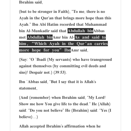
𝐈𝐛𝐫𝐚𝐡𝐢𝐦 𝐬𝐚𝐢𝐝,
(𝐛𝐮𝐭 𝐭𝐨 𝐛𝐞 𝐬𝐭𝐫𝐨𝐧𝐠𝐞𝐫 𝐢𝐧 𝐅𝐚𝐢𝐭𝐡), “𝐓𝐨 𝐦𝐞, 𝐭𝐡𝐞𝐫𝐞 𝐢𝐬 𝐧𝐨
𝐀𝐲𝐚𝐡 𝐢𝐧 𝐭𝐡𝐞 𝐐𝐮𝐫’𝐚𝐧 𝐭𝐡𝐚𝐭 𝐛𝐫𝐢𝐧𝐠𝐬 𝐦𝐨𝐫𝐞 𝐡𝐨𝐩𝐞 𝐭𝐡𝐚𝐧 𝐭𝐡𝐢𝐬
𝐀𝐲𝐚𝐡.” 𝐈𝐛𝐧 𝐀𝐛𝐢 𝐇𝐚𝐭𝐢𝐦 𝐫𝐞𝐜𝐨𝐫𝐝𝐞𝐝 𝐭𝐡𝐚𝐭 𝐌𝐮𝐡𝐚𝐦𝐦𝐚𝐝
𝐀𝐛𝐝𝐮𝐥𝐥𝐚𝐡 𝐛𝐢𝐧
𝐛𝐢𝐧 𝐀𝐥-𝐌𝐮𝐧𝐤𝐚𝐝𝐢𝐫 𝐬𝐚𝐢𝐝 𝐭𝐡𝐚𝐭
𝐀𝐛𝐛𝐚𝐬
𝐀𝐛𝐝𝐮𝐥𝐥𝐚𝐡 𝐛𝐢𝐧
𝐀𝐬 𝐚𝐧𝐝 𝐬𝐚𝐢𝐝 𝐭𝐨
𝐦𝐞𝐭
𝐀𝐦𝐫 𝐛𝐢𝐧 𝐀𝐥-
𝐡𝐢𝐦, “𝐖𝐡𝐢𝐜𝐡 𝐀𝐲𝐚𝐡 𝐢𝐧 𝐭𝐡𝐞 𝐐𝐮𝐫’𝐚𝐧 𝐜𝐚𝐫𝐫𝐢𝐞𝐬
𝐦𝐨𝐫𝐞 𝐡𝐨𝐩𝐞 𝐟𝐨𝐫 𝐲𝐨𝐮” 𝐈𝐛𝐧
𝐀𝐦𝐫 𝐬𝐚𝐢𝐝,
(𝐒𝐚𝐲: “𝐎 `𝐈𝐛𝐚𝐝𝐢 (𝐌𝐲 𝐬𝐞𝐫𝐯𝐚𝐧𝐭𝐬) 𝐰𝐡𝐨 𝐡𝐚𝐯𝐞 𝐭𝐫𝐚𝐧𝐬𝐠𝐫𝐞𝐬𝐬𝐞𝐝
𝐚𝐠𝐚𝐢𝐧𝐬𝐭 𝐭𝐡𝐞𝐦𝐬𝐞𝐥𝐯𝐞𝐬 (𝐛𝐲 𝐜𝐨𝐦𝐦𝐢𝐭𝐭𝐢𝐧𝐠 𝐞𝐯𝐢𝐥 𝐝𝐞𝐞𝐝𝐬 𝐚𝐧𝐝
𝐬𝐢𝐧𝐬)! 𝐃𝐞𝐬𝐩𝐚𝐢𝐫 𝐧𝐨𝐭.) (𝟑𝟗:𝟓𝟑).
𝐈𝐛𝐧 `𝐀𝐛𝐛𝐚𝐬 𝐬𝐚𝐢𝐝, “𝐁𝐮𝐭 𝐈 𝐬𝐚𝐲 𝐭𝐡𝐚𝐭 𝐢𝐭 𝐢𝐬 𝐀𝐥𝐥𝐚𝐡’𝐬
𝐬𝐭𝐚𝐭𝐞𝐦𝐞𝐧𝐭,
(𝐀𝐧𝐝 (𝐫𝐞𝐦𝐞𝐦𝐛𝐞𝐫) 𝐰𝐡𝐞𝐧 𝐈𝐛𝐫𝐚𝐡𝐢𝐦 𝐬𝐚𝐢𝐝, “𝐌𝐲 𝐋𝐨𝐫𝐝!
𝐒𝐡𝐨𝐰 𝐦𝐞 𝐡𝐨𝐰 𝐘𝐨𝐮 𝐠𝐢𝐯𝐞 𝐥𝐢𝐟𝐞 𝐭𝐨 𝐭𝐡𝐞 𝐝𝐞𝐚𝐝.” 𝐇𝐞 (𝐀𝐥𝐥𝐚𝐡)
𝐬𝐚𝐢𝐝: “𝐃𝐨 𝐲𝐨𝐮 𝐧𝐨𝐭 𝐛𝐞𝐥𝐢𝐞𝐯𝐞” 𝐇𝐞 (𝐈𝐛𝐫𝐚𝐡𝐢𝐦) 𝐬𝐚𝐢𝐝: “𝐘𝐞𝐬 (𝐈
𝐛𝐞𝐥𝐢𝐞𝐯𝐞)…)
𝐀𝐥𝐥𝐚𝐡 𝐚𝐜𝐜𝐞𝐩𝐭𝐞𝐝 𝐈𝐛𝐫𝐚𝐡𝐢𝐦’𝐬 𝐚𝐟𝐟𝐢𝐫𝐦𝐚𝐭𝐢𝐨𝐧 𝐰𝐡𝐞𝐧 𝐡𝐞