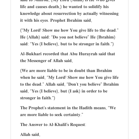
𝐥𝐢𝐟𝐞 𝐚𝐧𝐝 𝐜𝐚𝐮𝐬𝐞𝐬 𝐝𝐞𝐚𝐭𝐡,) 𝐡𝐞 𝐰𝐚𝐧𝐭𝐞𝐝 𝐭𝐨 𝐬𝐨𝐥𝐢𝐝𝐢𝐟𝐲 𝐡𝐢𝐬
𝐤𝐧𝐨𝐰𝐥𝐞𝐝𝐠𝐞 𝐚𝐛𝐨𝐮𝐭 𝐫𝐞𝐬𝐮𝐫𝐫𝐞𝐜𝐭𝐢𝐨𝐧 𝐛𝐲 𝐚𝐜𝐭𝐮𝐚𝐥𝐥𝐲 𝐰𝐢𝐭𝐧𝐞𝐬𝐬𝐢𝐧𝐠
𝐢𝐭 𝐰𝐢𝐭𝐡 𝐡𝐢𝐬 𝐞𝐲𝐞𝐬. 𝐏𝐫𝐨𝐩𝐡𝐞𝐭 𝐈𝐛𝐫𝐚𝐡𝐢𝐦 𝐬𝐚𝐢𝐝,
(“𝐌𝐲 𝐋𝐨𝐫𝐝! 𝐒𝐡𝐨𝐰 𝐦𝐞 𝐡𝐨𝐰 𝐘𝐨𝐮 𝐠𝐢𝐯𝐞 𝐥𝐢𝐟𝐞 𝐭𝐨 𝐭𝐡𝐞 𝐝𝐞𝐚𝐝.”
𝐇𝐞 (𝐀𝐥𝐥𝐚𝐡) 𝐬𝐚𝐢𝐝: “𝐃𝐨 𝐲𝐨𝐮 𝐧𝐨𝐭 𝐛𝐞𝐥𝐢𝐞𝐯𝐞” 𝐇𝐞 (𝐈𝐛𝐫𝐚𝐡𝐢𝐦)
𝐬𝐚𝐢𝐝: “𝐘𝐞𝐬 (𝐈 𝐛𝐞𝐥𝐢𝐞𝐯𝐞), 𝐛𝐮𝐭 𝐭𝐨 𝐛𝐞 𝐬𝐭𝐫𝐨𝐧𝐠𝐞𝐫 𝐢𝐧 𝐟𝐚𝐢𝐭𝐡.”)
𝐀𝐥-𝐁𝐮𝐤𝐡𝐚𝐫𝐢 𝐫𝐞𝐜𝐨𝐫𝐝𝐞𝐝 𝐭𝐡𝐚𝐭 𝐀𝐛𝐮 𝐇𝐮𝐫𝐚𝐲𝐫𝐚𝐡 𝐬𝐚𝐢𝐝 𝐭𝐡𝐚𝐭
𝐭𝐡𝐞 𝐌𝐞𝐬𝐬𝐞𝐧𝐠𝐞𝐫 𝐨𝐟 𝐀𝐥𝐥𝐚𝐡 𝐬𝐚𝐢𝐝,
(𝐖𝐞 𝐚𝐫𝐞 𝐦𝐨𝐫𝐞 𝐥𝐢𝐚𝐛𝐥𝐞 𝐭𝐨 𝐛𝐞 𝐢𝐧 𝐝𝐨𝐮𝐛𝐭 𝐭𝐡𝐚𝐧 𝐈𝐛𝐫𝐚𝐡𝐢𝐦
𝐰𝐡𝐞𝐧 𝐡𝐞 𝐬𝐚𝐢𝐝, “𝐌𝐲 𝐋𝐨𝐫𝐝! 𝐒𝐡𝐨𝐰 𝐦𝐞 𝐡𝐨𝐰 𝐘𝐨𝐮 𝐠𝐢𝐯𝐞 𝐥𝐢𝐟𝐞
𝐭𝐨 𝐭𝐡𝐞 𝐝𝐞𝐚𝐝.” 𝐀𝐥𝐥𝐚𝐡 𝐬𝐚𝐢𝐝, “𝐃𝐨𝐧’𝐭 𝐲𝐨𝐮 𝐛𝐞𝐥𝐢𝐞𝐯𝐞” 𝐈𝐛𝐫𝐚𝐡𝐢𝐦
𝐬𝐚𝐢𝐝, “𝐘𝐞𝐬 (𝐈 𝐛𝐞𝐥𝐢𝐞𝐯𝐞), 𝐛𝐮𝐭 (𝐈 𝐚𝐬𝐤) 𝐢𝐧 𝐨𝐫𝐝𝐞𝐫 𝐭𝐨 𝐛𝐞
𝐬𝐭𝐫𝐨𝐧𝐠𝐞𝐫 𝐢𝐧 𝐟𝐚𝐢𝐭𝐡.”)
𝐓𝐡𝐞 𝐏𝐫𝐨𝐩𝐡𝐞𝐭’𝐬 𝐬𝐭𝐚𝐭𝐞𝐦𝐞𝐧𝐭 𝐢𝐧 𝐭𝐡𝐞 𝐇𝐚𝐝𝐢𝐭𝐡 𝐦𝐞𝐚𝐧𝐬, “𝐖𝐞
𝐚𝐫𝐞 𝐦𝐨𝐫𝐞 𝐥𝐢𝐚𝐛𝐥𝐞 𝐭𝐨 𝐬𝐞𝐞𝐤 𝐜𝐞𝐫𝐭𝐚𝐢𝐧𝐭𝐲.”
𝐓𝐡𝐞 𝐀𝐧𝐬𝐰𝐞𝐫 𝐭𝐨 𝐀𝐥-𝐊𝐡𝐚𝐥𝐢𝐥’𝐬 𝐑𝐞𝐪𝐮𝐞𝐬𝐭:
𝐀𝐥𝐥𝐚𝐡 𝐬𝐚𝐢𝐝,