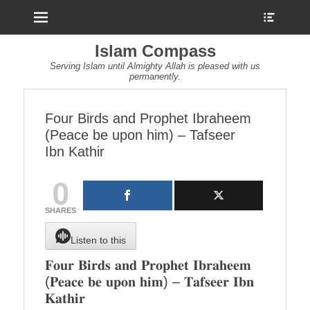
Menu
Show
Heade
Sideb
Islam Compass
Conte
Serving Islam until Almighty Allah is pleased with us
permanently.
Four Birds and Prophet Ibraheem
(Peace be upon him) – Tafseer
Ibn Kathir
0
SHARES
Listen to this
𝐅𝐨𝐮𝐫 𝐁𝐢𝐫𝐝𝐬 𝐚𝐧𝐝 𝐏𝐫𝐨𝐩𝐡𝐞𝐭 𝐈𝐛𝐫𝐚𝐡𝐞𝐞𝐦
(𝐏𝐞𝐚𝐜𝐞 𝐛𝐞 𝐮𝐩𝐨𝐧 𝐡𝐢𝐦) – 𝐓𝐚𝐟𝐬𝐞𝐞𝐫 𝐈𝐛𝐧
𝐊𝐚𝐭𝐡𝐢𝐫