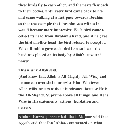
𝐭𝐡𝐞𝐬𝐞 𝐛𝐢𝐫𝐝𝐬 𝐟𝐥𝐲 𝐭𝐨 𝐞𝐚𝐜𝐡 𝐨𝐭𝐡𝐞𝐫, 𝐚𝐧𝐝 𝐭𝐡𝐞 𝐩𝐚𝐫𝐭𝐬 𝐟𝐥𝐞𝐰 𝐞𝐚𝐜𝐡
𝐭𝐨 𝐭𝐡𝐞𝐢𝐫 𝐛𝐨𝐝𝐢𝐞𝐬, 𝐮𝐧𝐭𝐢𝐥 𝐞𝐯𝐞𝐫𝐲 𝐛𝐢𝐫𝐝 𝐜𝐚𝐦𝐞 𝐛𝐚𝐜𝐤 𝐭𝐨 𝐥𝐢𝐟𝐞
𝐚𝐧𝐝 𝐜𝐚𝐦𝐞 𝐰𝐚𝐥𝐤𝐢𝐧𝐠 𝐚𝐭 𝐚 𝐟𝐚𝐬𝐭 𝐩𝐚𝐜𝐞 𝐭𝐨𝐰𝐚𝐫𝐝𝐬 𝐈𝐛𝐫𝐚𝐡𝐢𝐦,
𝐬𝐨 𝐭𝐡𝐚𝐭 𝐭𝐡𝐞 𝐞𝐱𝐚𝐦𝐩𝐥𝐞 𝐭𝐡𝐚𝐭 𝐈𝐛𝐫𝐚𝐡𝐢𝐦 𝐰𝐚𝐬 𝐰𝐢𝐭𝐧𝐞𝐬𝐬𝐢𝐧𝐠
𝐰𝐨𝐮𝐥𝐝 𝐛𝐞𝐜𝐨𝐦𝐞 𝐦𝐨𝐫𝐞 𝐢𝐦𝐩𝐫𝐞𝐬𝐬𝐢𝐯𝐞. 𝐄𝐚𝐜𝐡 𝐛𝐢𝐫𝐝 𝐜𝐚𝐦𝐞 𝐭𝐨
𝐜𝐨𝐥𝐥𝐞𝐜𝐭 𝐢𝐭𝐬 𝐡𝐞𝐚𝐝 𝐟𝐫𝐨𝐦 𝐈𝐛𝐫𝐚𝐡𝐢𝐦’𝐬 𝐡𝐚𝐧𝐝, 𝐚𝐧𝐝 𝐢𝐟 𝐡𝐞 𝐠𝐚𝐯𝐞
𝐭𝐡𝐞 𝐛𝐢𝐫𝐝 𝐚𝐧𝐨𝐭𝐡𝐞𝐫 𝐡𝐞𝐚𝐝 𝐭𝐡𝐞 𝐛𝐢𝐫𝐝 𝐫𝐞𝐟𝐮𝐬𝐞𝐝 𝐭𝐨 𝐚𝐜𝐜𝐞𝐩𝐭 𝐢𝐭.
𝐖𝐡𝐞𝐧 𝐈𝐛𝐫𝐚𝐡𝐢𝐦 𝐠𝐚𝐯𝐞 𝐞𝐚𝐜𝐡 𝐛𝐢𝐫𝐝 𝐢𝐭𝐬 𝐨𝐰𝐧 𝐡𝐞𝐚𝐝, 𝐭𝐡𝐞
𝐡𝐞𝐚𝐝 𝐰𝐚𝐬 𝐩𝐥𝐚𝐜𝐞𝐝 𝐨𝐧 𝐢𝐭𝐬 𝐛𝐨𝐝𝐲 𝐛𝐲 𝐀𝐥𝐥𝐚𝐡’𝐬 𝐥𝐞𝐚𝐯𝐞 𝐚𝐧𝐝
𝐩𝐨𝐰𝐞𝐫. ”
𝐓𝐡𝐢𝐬 𝐢𝐬 𝐰𝐡𝐲 𝐀𝐥𝐥𝐚𝐡 𝐬𝐚𝐢𝐝,
(𝐀𝐧𝐝 𝐤𝐧𝐨𝐰 𝐭𝐡𝐚𝐭 𝐀𝐥𝐥𝐚𝐡 𝐢𝐬 𝐀𝐥𝐥-𝐌𝐢𝐠𝐡𝐭𝐲, 𝐀𝐥𝐥-𝐖𝐢𝐬𝐞) 𝐚𝐧𝐝
𝐧𝐨 𝐨𝐧𝐞 𝐜𝐚𝐧 𝐨𝐯𝐞𝐫𝐰𝐡𝐞𝐥𝐦 𝐨𝐫 𝐫𝐞𝐬𝐢𝐬𝐭 𝐇𝐢𝐦. 𝐖𝐡𝐚𝐭𝐞𝐯𝐞𝐫
𝐀𝐥𝐥𝐚𝐡 𝐰𝐢𝐥𝐥𝐬, 𝐨𝐜𝐜𝐮𝐫𝐬 𝐰𝐢𝐭𝐡𝐨𝐮𝐭 𝐡𝐢𝐧𝐝𝐫𝐚𝐧𝐜𝐞, 𝐛𝐞𝐜𝐚𝐮𝐬𝐞 𝐇𝐞 𝐢𝐬
𝐭𝐡𝐞 𝐀𝐥𝐥-𝐌𝐢𝐠𝐡𝐭𝐲, 𝐒𝐮𝐩𝐫𝐞𝐦𝐞 𝐚𝐛𝐨𝐯𝐞 𝐚𝐥𝐥 𝐭𝐡𝐢𝐧𝐠𝐬, 𝐚𝐧𝐝 𝐇𝐞 𝐢𝐬
𝐖𝐢𝐬𝐞 𝐢𝐧 𝐇𝐢𝐬 𝐬𝐭𝐚𝐭𝐞𝐦𝐞𝐧𝐭𝐬, 𝐚𝐜𝐭𝐢𝐨𝐧𝐬, 𝐥𝐞𝐠𝐢𝐬𝐥𝐚𝐭𝐢𝐨𝐧 𝐚𝐧𝐝
𝐝𝐞𝐜𝐫𝐞𝐞𝐬.
𝐀𝐛𝐝𝐮𝐫-𝐑𝐚𝐳𝐳𝐚𝐪 𝐫𝐞𝐜𝐨𝐫𝐝𝐞𝐝 𝐭𝐡𝐚𝐭 𝐌𝐚
𝐦𝐚𝐫 𝐬𝐚𝐢𝐝 𝐭𝐡𝐚𝐭
𝐀𝐲𝐲𝐮𝐛 𝐬𝐚𝐢𝐝 𝐭𝐡𝐚𝐭 𝐈𝐛𝐧 `𝐀𝐛𝐛𝐚𝐬 𝐜𝐨𝐦𝐦𝐞𝐧𝐭𝐞𝐝 𝐨𝐧 𝐰𝐡𝐚𝐭