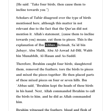
(𝐇𝐞 𝐬𝐚𝐢𝐝: “𝐓𝐚𝐤𝐞 𝐟𝐨𝐮𝐫 𝐛𝐢𝐫𝐝𝐬, 𝐭𝐡𝐞𝐧 𝐜𝐚𝐮𝐬𝐞 𝐭𝐡𝐞𝐦 𝐭𝐨
𝐢𝐧𝐜𝐥𝐢𝐧𝐞 𝐭𝐨𝐰𝐚𝐫𝐝𝐬 𝐲𝐨𝐮.”)
𝐒𝐜𝐡𝐨𝐥𝐚𝐫𝐬 𝐨𝐟 𝐓𝐚𝐟𝐬𝐢𝐫 𝐝𝐢𝐬𝐚𝐠𝐫𝐞𝐞𝐝 𝐨𝐯𝐞𝐫 𝐭𝐡𝐞 𝐭𝐲𝐩𝐞 𝐨𝐟 𝐛𝐢𝐫𝐝𝐬
𝐦𝐞𝐧𝐭𝐢𝐨𝐧𝐞𝐝 𝐡𝐞𝐫𝐞, 𝐚𝐥𝐭𝐡𝐨𝐮𝐠𝐡 𝐭𝐡𝐢𝐬 𝐦𝐚𝐭𝐭𝐞𝐫 𝐢𝐧 𝐧𝐨𝐭
𝐫𝐞𝐥𝐞𝐯𝐚𝐧𝐭 𝐝𝐮𝐞 𝐭𝐨 𝐭𝐡𝐞 𝐟𝐚𝐜𝐭 𝐭𝐡𝐚𝐭 𝐭𝐡𝐞 𝐐𝐮𝐫’𝐚𝐧 𝐝𝐢𝐝 𝐧𝐨𝐭
𝐦𝐞𝐧𝐭𝐢𝐨𝐧 𝐢𝐭. 𝐀𝐥𝐥𝐚𝐡’𝐬 𝐬𝐭𝐚𝐭𝐞𝐦𝐞𝐧𝐭, (𝐜𝐚𝐮𝐬𝐞 𝐭𝐡𝐞𝐦 𝐭𝐨 𝐢𝐧𝐜𝐥𝐢𝐧𝐞
𝐭𝐨𝐰𝐚𝐫𝐝𝐬 𝐲𝐨𝐮) 𝐦𝐞𝐚𝐧𝐬, 𝐜𝐮𝐭 𝐭𝐡𝐞𝐦 𝐭𝐨 𝐩𝐢𝐞𝐜𝐞𝐬. 𝐓𝐡𝐢𝐬 𝐢𝐬 𝐭𝐡𝐞
𝐀𝐛𝐛𝐚𝐬,
𝐞𝐱𝐩𝐥𝐚𝐧𝐚𝐭𝐢𝐨𝐧 𝐨𝐟 𝐈𝐛𝐧
𝐈𝐤𝐫𝐢𝐦𝐚𝐡, 𝐒𝐚`𝐢𝐝 𝐛𝐢𝐧
𝐉𝐮𝐛𝐚𝐲𝐫, 𝐀𝐛𝐮 𝐌𝐚𝐥𝐢𝐤, 𝐀𝐛𝐮 𝐀𝐥-𝐀𝐬𝐰𝐚𝐝 𝐀𝐝-𝐃𝐢𝐥𝐢, 𝐖𝐚𝐡𝐛
𝐛𝐢𝐧 𝐌𝐮𝐧𝐚𝐛𝐛𝐢𝐡, 𝐀𝐥-𝐇𝐚𝐬𝐚𝐧 𝐚𝐧𝐝 𝐀𝐬-𝐒𝐮𝐝𝐝𝐢.
𝐓𝐡𝐞𝐫𝐞𝐟𝐨𝐫𝐞, 𝐈𝐛𝐫𝐚𝐡𝐢𝐦 𝐜𝐚𝐮𝐠𝐡𝐭 𝐟𝐨𝐮𝐫 𝐛𝐢𝐫𝐝𝐬, 𝐬𝐥𝐚𝐮𝐠𝐡𝐭𝐞𝐫𝐞𝐝
𝐭𝐡𝐞𝐦, 𝐫𝐞𝐦𝐨𝐯𝐞𝐝 𝐭𝐡𝐞 𝐟𝐞𝐚𝐭𝐡𝐞𝐫𝐬, 𝐭𝐨𝐫𝐞 𝐭𝐡𝐞 𝐛𝐢𝐫𝐝𝐬 𝐭𝐨 𝐩𝐢𝐞𝐜𝐞𝐬
𝐚𝐧𝐝 𝐦𝐢𝐱𝐞𝐝 𝐭𝐡𝐞 𝐩𝐢𝐞𝐜𝐞𝐬 𝐭𝐨𝐠𝐞𝐭𝐡𝐞𝐫. 𝐇𝐞 𝐭𝐡𝐞𝐧 𝐩𝐥𝐚𝐜𝐞𝐝 𝐩𝐚𝐫𝐭𝐬
𝐨𝐟 𝐭𝐡𝐞𝐬𝐞 𝐦𝐢𝐱𝐞𝐝 𝐩𝐢𝐞𝐜𝐞𝐬 𝐨𝐧 𝐟𝐨𝐮𝐫 𝐨𝐫 𝐬𝐞𝐯𝐞𝐧 𝐡𝐢𝐥𝐥𝐬. 𝐈𝐛𝐧
`𝐀𝐛𝐛𝐚𝐬 𝐬𝐚𝐢𝐝, “𝐈𝐛𝐫𝐚𝐡𝐢𝐦 𝐤𝐞𝐩𝐭 𝐭𝐡𝐞 𝐡𝐞𝐚𝐝𝐬 𝐨𝐟 𝐭𝐡𝐞𝐬𝐞 𝐛𝐢𝐫𝐝𝐬
𝐢𝐧 𝐡𝐢𝐬 𝐡𝐚𝐧𝐝. 𝐍𝐞𝐱𝐭, 𝐀𝐥𝐥𝐚𝐡 𝐜𝐨𝐦𝐦𝐚𝐧𝐝𝐞𝐝 𝐈𝐛𝐫𝐚𝐡𝐢𝐦 𝐭𝐨 𝐜𝐚𝐥𝐥
𝐭𝐡𝐞 𝐛𝐢𝐫𝐝𝐬 𝐭𝐨 𝐡𝐢𝐦, 𝐚𝐧𝐝 𝐡𝐞 𝐝𝐢𝐝 𝐚𝐬 𝐀𝐥𝐥𝐚𝐡 𝐜𝐨𝐦𝐦𝐚𝐧𝐝𝐞𝐝
𝐡𝐢𝐦.
𝐈𝐛𝐫𝐚𝐡𝐢𝐦 𝐰𝐢𝐭𝐧𝐞𝐬𝐬𝐞𝐝 𝐭𝐡𝐞 𝐟𝐞𝐚𝐭𝐡𝐞𝐫𝐬, 𝐛𝐥𝐨𝐨𝐝 𝐚𝐧𝐝 𝐟𝐥𝐞𝐬𝐡 𝐨𝐟