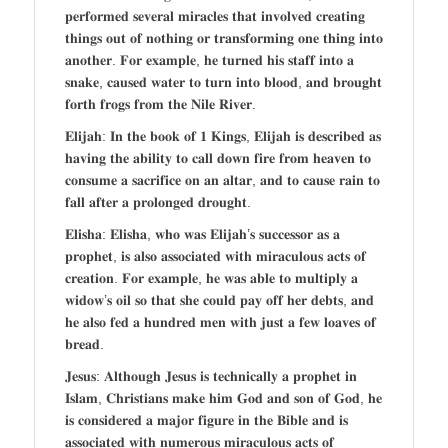
𝐩𝐞𝐫𝐟𝐨𝐫𝐦𝐞𝐝 𝐬𝐞𝐯𝐞𝐫𝐚𝐥 𝐦𝐢𝐫𝐚𝐜𝐥𝐞𝐬 𝐭𝐡𝐚𝐭 𝐢𝐧𝐯𝐨𝐥𝐯𝐞𝐝 𝐜𝐫𝐞𝐚𝐭𝐢𝐧𝐠
𝐭𝐡𝐢𝐧𝐠𝐬 𝐨𝐮𝐭 𝐨𝐟 𝐧𝐨𝐭𝐡𝐢𝐧𝐠 𝐨𝐫 𝐭𝐫𝐚𝐧𝐬𝐟𝐨𝐫𝐦𝐢𝐧𝐠 𝐨𝐧𝐞 𝐭𝐡𝐢𝐧𝐠 𝐢𝐧𝐭𝐨
𝐚𝐧𝐨𝐭𝐡𝐞𝐫. 𝐅𝐨𝐫 𝐞𝐱𝐚𝐦𝐩𝐥𝐞, 𝐡𝐞 𝐭𝐮𝐫𝐧𝐞𝐝 𝐡𝐢𝐬 𝐬𝐭𝐚𝐟𝐟 𝐢𝐧𝐭𝐨 𝐚
𝐬𝐧𝐚𝐤𝐞, 𝐜𝐚𝐮𝐬𝐞𝐝 𝐰𝐚𝐭𝐞𝐫 𝐭𝐨 𝐭𝐮𝐫𝐧 𝐢𝐧𝐭𝐨 𝐛𝐥𝐨𝐨𝐝, 𝐚𝐧𝐝 𝐛𝐫𝐨𝐮𝐠𝐡𝐭
𝐟𝐨𝐫𝐭𝐡 𝐟𝐫𝐨𝐠𝐬 𝐟𝐫𝐨𝐦 𝐭𝐡𝐞 𝐍𝐢𝐥𝐞 𝐑𝐢𝐯𝐞𝐫.
𝐄𝐥𝐢𝐣𝐚𝐡: 𝐈𝐧 𝐭𝐡𝐞 𝐛𝐨𝐨𝐤 𝐨𝐟 𝟏 𝐊𝐢𝐧𝐠𝐬, 𝐄𝐥𝐢𝐣𝐚𝐡 𝐢𝐬 𝐝𝐞𝐬𝐜𝐫𝐢𝐛𝐞𝐝 𝐚𝐬
𝐡𝐚𝐯𝐢𝐧𝐠 𝐭𝐡𝐞 𝐚𝐛𝐢𝐥𝐢𝐭𝐲 𝐭𝐨 𝐜𝐚𝐥𝐥 𝐝𝐨𝐰𝐧 𝐟𝐢𝐫𝐞 𝐟𝐫𝐨𝐦 𝐡𝐞𝐚𝐯𝐞𝐧 𝐭𝐨
𝐜𝐨𝐧𝐬𝐮𝐦𝐞 𝐚 𝐬𝐚𝐜𝐫𝐢𝐟𝐢𝐜𝐞 𝐨𝐧 𝐚𝐧 𝐚𝐥𝐭𝐚𝐫, 𝐚𝐧𝐝 𝐭𝐨 𝐜𝐚𝐮𝐬𝐞 𝐫𝐚𝐢𝐧 𝐭𝐨
𝐟𝐚𝐥𝐥 𝐚𝐟𝐭𝐞𝐫 𝐚 𝐩𝐫𝐨𝐥𝐨𝐧𝐠𝐞𝐝 𝐝𝐫𝐨𝐮𝐠𝐡𝐭.
𝐄𝐥𝐢𝐬𝐡𝐚: 𝐄𝐥𝐢𝐬𝐡𝐚, 𝐰𝐡𝐨 𝐰𝐚𝐬 𝐄𝐥𝐢𝐣𝐚𝐡’𝐬 𝐬𝐮𝐜𝐜𝐞𝐬𝐬𝐨𝐫 𝐚𝐬 𝐚
𝐩𝐫𝐨𝐩𝐡𝐞𝐭, 𝐢𝐬 𝐚𝐥𝐬𝐨 𝐚𝐬𝐬𝐨𝐜𝐢𝐚𝐭𝐞𝐝 𝐰𝐢𝐭𝐡 𝐦𝐢𝐫𝐚𝐜𝐮𝐥𝐨𝐮𝐬 𝐚𝐜𝐭𝐬 𝐨𝐟
𝐜𝐫𝐞𝐚𝐭𝐢𝐨𝐧. 𝐅𝐨𝐫 𝐞𝐱𝐚𝐦𝐩𝐥𝐞, 𝐡𝐞 𝐰𝐚𝐬 𝐚𝐛𝐥𝐞 𝐭𝐨 𝐦𝐮𝐥𝐭𝐢𝐩𝐥𝐲 𝐚
𝐰𝐢𝐝𝐨𝐰’𝐬 𝐨𝐢𝐥 𝐬𝐨 𝐭𝐡𝐚𝐭 𝐬𝐡𝐞 𝐜𝐨𝐮𝐥𝐝 𝐩𝐚𝐲 𝐨𝐟𝐟 𝐡𝐞𝐫 𝐝𝐞𝐛𝐭𝐬, 𝐚𝐧𝐝
𝐡𝐞 𝐚𝐥𝐬𝐨 𝐟𝐞𝐝 𝐚 𝐡𝐮𝐧𝐝𝐫𝐞𝐝 𝐦𝐞𝐧 𝐰𝐢𝐭𝐡 𝐣𝐮𝐬𝐭 𝐚 𝐟𝐞𝐰 𝐥𝐨𝐚𝐯𝐞𝐬 𝐨𝐟
𝐛𝐫𝐞𝐚𝐝.
𝐉𝐞𝐬𝐮𝐬: 𝐀𝐥𝐭𝐡𝐨𝐮𝐠𝐡 𝐉𝐞𝐬𝐮𝐬 𝐢𝐬 𝐭𝐞𝐜𝐡𝐧𝐢𝐜𝐚𝐥𝐥𝐲 𝐚 𝐩𝐫𝐨𝐩𝐡𝐞𝐭 𝐢𝐧
𝐈𝐬𝐥𝐚𝐦, 𝐂𝐡𝐫𝐢𝐬𝐭𝐢𝐚𝐧𝐬 𝐦𝐚𝐤𝐞 𝐡𝐢𝐦 𝐆𝐨𝐝 𝐚𝐧𝐝 𝐬𝐨𝐧 𝐨𝐟 𝐆𝐨𝐝, 𝐡𝐞
𝐢𝐬 𝐜𝐨𝐧𝐬𝐢𝐝𝐞𝐫𝐞𝐝 𝐚 𝐦𝐚𝐣𝐨𝐫 𝐟𝐢𝐠𝐮𝐫𝐞 𝐢𝐧 𝐭𝐡𝐞 𝐁𝐢𝐛𝐥𝐞 𝐚𝐧𝐝 𝐢𝐬
𝐚𝐬𝐬𝐨𝐜𝐢𝐚𝐭𝐞𝐝 𝐰𝐢𝐭𝐡 𝐧𝐮𝐦𝐞𝐫𝐨𝐮𝐬 𝐦𝐢𝐫𝐚𝐜𝐮𝐥𝐨𝐮𝐬 𝐚𝐜𝐭𝐬 𝐨𝐟