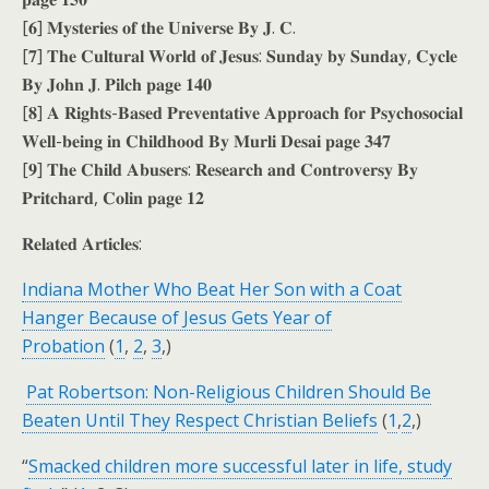
[𝟔] 𝐌𝐲𝐬𝐭𝐞𝐫𝐢𝐞𝐬 𝐨𝐟 𝐭𝐡𝐞 𝐔𝐧𝐢𝐯𝐞𝐫𝐬𝐞 𝐁𝐲 𝐉. 𝐂.
[𝟕] 𝐓𝐡𝐞 𝐂𝐮𝐥𝐭𝐮𝐫𝐚𝐥 𝐖𝐨𝐫𝐥𝐝 𝐨𝐟 𝐉𝐞𝐬𝐮𝐬: 𝐒𝐮𝐧𝐝𝐚𝐲 𝐛𝐲 𝐒𝐮𝐧𝐝𝐚𝐲, 𝐂𝐲𝐜𝐥𝐞
𝐁𝐲 𝐉𝐨𝐡𝐧 𝐉. 𝐏𝐢𝐥𝐜𝐡 𝐩𝐚𝐠𝐞 𝟏𝟒𝟎
[𝟖] 𝐀 𝐑𝐢𝐠𝐡𝐭𝐬-𝐁𝐚𝐬𝐞𝐝 𝐏𝐫𝐞𝐯𝐞𝐧𝐭𝐚𝐭𝐢𝐯𝐞 𝐀𝐩𝐩𝐫𝐨𝐚𝐜𝐡 𝐟𝐨𝐫 𝐏𝐬𝐲𝐜𝐡𝐨𝐬𝐨𝐜𝐢𝐚𝐥
𝐖𝐞𝐥𝐥-𝐛𝐞𝐢𝐧𝐠 𝐢𝐧 𝐂𝐡𝐢𝐥𝐝𝐡𝐨𝐨𝐝 𝐁𝐲 𝐌𝐮𝐫𝐥𝐢 𝐃𝐞𝐬𝐚𝐢 𝐩𝐚𝐠𝐞 𝟑𝟒𝟕
[𝟗] 𝐓𝐡𝐞 𝐂𝐡𝐢𝐥𝐝 𝐀𝐛𝐮𝐬𝐞𝐫𝐬: 𝐑𝐞𝐬𝐞𝐚𝐫𝐜𝐡 𝐚𝐧𝐝 𝐂𝐨𝐧𝐭𝐫𝐨𝐯𝐞𝐫𝐬𝐲 𝐁𝐲
𝐏𝐫𝐢𝐭𝐜𝐡𝐚𝐫𝐝, 𝐂𝐨𝐥𝐢𝐧 𝐩𝐚𝐠𝐞 𝟏𝟐
𝐑𝐞𝐥𝐚𝐭𝐞𝐝 𝐀𝐫𝐭𝐢𝐜𝐥𝐞𝐬:
Indiana Mother Who Beat Her Son with a Coat
Hanger Because of Jesus Gets Year of
Probation
(
1
,
2
,
3
,)
Pat Robertson: Non-Religious Children Should Be
Beaten Until They Respect Christian Beliefs
(
1
,
2
,)
“
Smacked children more successful later in life, study