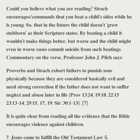
𝐂𝐨𝐮𝐥𝐝 𝐲𝐨𝐮 𝐛𝐞𝐥𝐢𝐞𝐯𝐞 𝐰𝐡𝐚𝐭 𝐲𝐨𝐮 𝐚𝐫𝐞 𝐫𝐞𝐚𝐝𝐢𝐧𝐠? 𝐒𝐢𝐫𝐚𝐜𝐡
𝐞𝐧𝐜𝐨𝐮𝐫𝐚𝐠𝐞𝐬/𝐜𝐨𝐦𝐦𝐚𝐧𝐝𝐬 𝐭𝐡𝐚𝐭 𝐲𝐨𝐮 𝐛𝐞𝐚𝐭 𝐚 𝐜𝐡𝐢𝐥𝐝’𝐬 𝐬𝐢𝐝𝐞𝐬 𝐰𝐡𝐢𝐥𝐞 𝐡𝐞
𝐢𝐬 𝐲𝐨𝐮𝐧𝐠. 𝐒𝐨, 𝐭𝐡𝐚𝐭 𝐢𝐧 𝐭𝐡𝐞 𝐟𝐮𝐭𝐮𝐫𝐞 𝐭𝐡𝐞 𝐜𝐡𝐢𝐥𝐝 𝐝𝐨𝐞𝐬𝐧’𝐭 ‘𝐠𝐫𝐨𝐰
𝐬𝐭𝐮𝐛𝐛𝐨𝐫𝐧’ 𝐚𝐬 𝐭𝐡𝐞𝐢𝐫 𝐒𝐜𝐫𝐢𝐩𝐭𝐮𝐫𝐞 𝐬𝐭𝐚𝐭𝐞𝐬. 𝐁𝐲 𝐛𝐞𝐚𝐭𝐢𝐧𝐠 𝐚 𝐜𝐡𝐢𝐥𝐝 𝐢𝐭
𝐰𝐨𝐮𝐥𝐝𝐧’𝐭 𝐦𝐚𝐤𝐞 𝐭𝐡𝐢𝐧𝐠𝐬 𝐛𝐞𝐭𝐭𝐞𝐫, 𝐛𝐮𝐭 𝐰𝐨𝐫𝐬𝐞 𝐚𝐧𝐝 𝐭𝐡𝐞 𝐜𝐡𝐢𝐥𝐝 𝐦𝐢𝐠𝐡𝐭
𝐞𝐯𝐞𝐧 𝐢𝐧 𝐰𝐨𝐫𝐬𝐞 𝐜𝐚𝐬𝐞𝐬 𝐜𝐨𝐦𝐦𝐢𝐭 𝐬𝐮𝐢𝐜𝐢𝐝𝐞 𝐟𝐫𝐨𝐦 𝐬𝐮𝐜𝐡 𝐛𝐞𝐚𝐭𝐢𝐧𝐠𝐬.
𝐂𝐨𝐦𝐦𝐞𝐧𝐭𝐚𝐫𝐲 𝐨𝐧 𝐭𝐡𝐞 𝐯𝐞𝐫𝐬𝐞, 𝐏𝐫𝐨𝐟𝐞𝐬𝐬𝐨𝐫 𝐉𝐨𝐡𝐧 𝐉. 𝐏𝐢𝐥𝐜𝐡 𝐬𝐚𝐲𝐬:
𝐏𝐫𝐨𝐯𝐞𝐫𝐛𝐬 𝐚𝐧𝐝 𝐒𝐢𝐫𝐚𝐜𝐡 𝐞𝐱𝐡𝐨𝐫𝐭 𝐟𝐚𝐭𝐡𝐞𝐫𝐬 𝐭𝐨 𝐩𝐮𝐧𝐢𝐬𝐡 𝐬𝐨𝐧𝐬
𝐩𝐡𝐲𝐬𝐢𝐜𝐚𝐥𝐥𝐲 𝐛𝐞𝐜𝐚𝐮𝐬𝐞 𝐭𝐡𝐞𝐲 𝐚𝐫𝐞 𝐜𝐨𝐧𝐬𝐢𝐝𝐞𝐫𝐞𝐝 𝐛𝐚𝐬𝐢𝐜𝐚𝐥𝐥𝐲 𝐞𝐯𝐢𝐥 𝐚𝐧𝐝
𝐧𝐞𝐞𝐝 𝐬𝐭𝐫𝐨𝐧𝐠 𝐜𝐨𝐫𝐫𝐞𝐜𝐭𝐢𝐨𝐧 𝐢𝐟 𝐭𝐡𝐞 𝐟𝐚𝐭𝐡𝐞𝐫 𝐝𝐨𝐞𝐬 𝐧𝐨𝐭 𝐰𝐚𝐧𝐭 𝐭𝐨 𝐬𝐮𝐟𝐟𝐞𝐫
𝐧𝐞𝐠𝐥𝐞𝐜𝐭 𝐚𝐧𝐝 𝐚𝐛𝐮𝐬𝐞 𝐥𝐚𝐭𝐞𝐫 𝐢𝐧 𝐥𝐢𝐟𝐞 (𝐏𝐫𝐨𝐯 𝟏𝟑:𝟐𝟒; 𝟏𝟗:𝟏𝟖; 𝟐𝟐:𝟏𝟓
𝟐𝟑:𝟏𝟑-𝟏𝟒; 𝟐𝟗:𝟏𝟓, 𝟏𝟕, 𝟏𝟗; 𝐒𝐢𝐫: 𝟑𝟎:𝟏-𝟏𝟑). [𝟕]
𝐈𝐭 𝐢𝐬 𝐪𝐮𝐢𝐭𝐞 𝐜𝐥𝐞𝐚𝐫 𝐟𝐫𝐨𝐦 𝐫𝐞𝐚𝐝𝐢𝐧𝐠 𝐚𝐥𝐥 𝐭𝐡𝐞 𝐞𝐯𝐢𝐝𝐞𝐧𝐜𝐞 𝐭𝐡𝐚𝐭 𝐭𝐡𝐞 𝐁𝐢𝐛𝐥𝐞
𝐞𝐧𝐜𝐨𝐮𝐫𝐚𝐠𝐞𝐬 𝐯𝐢𝐨𝐥𝐞𝐧𝐜𝐞 𝐚𝐠𝐚𝐢𝐧𝐬𝐭 𝐜𝐡𝐢𝐥𝐝𝐫𝐞𝐧.
𝟕. 𝐉𝐞𝐬𝐮𝐬 𝐜𝐚𝐦𝐞 𝐭𝐨 𝐟𝐮𝐥𝐟𝐢𝐥𝐥 𝐭𝐡𝐞 𝐎𝐥𝐝 𝐓𝐞𝐬𝐭𝐚𝐦𝐞𝐧𝐭 𝐋𝐚𝐰 &