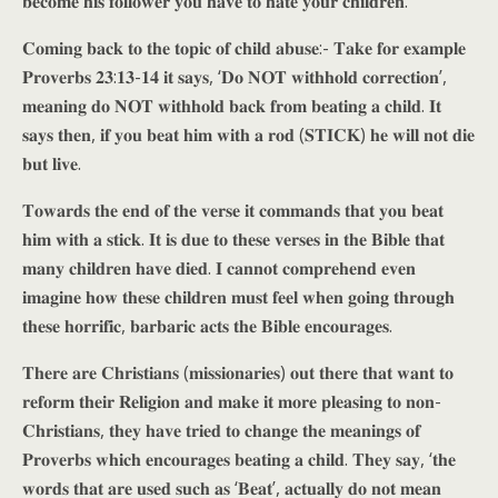
𝐛𝐞𝐜𝐨𝐦𝐞 𝐡𝐢𝐬 𝐟𝐨𝐥𝐥𝐨𝐰𝐞𝐫 𝐲𝐨𝐮 𝐡𝐚𝐯𝐞 𝐭𝐨 𝐡𝐚𝐭𝐞 𝐲𝐨𝐮𝐫 𝐜𝐡𝐢𝐥𝐝𝐫𝐞𝐧.
𝐂𝐨𝐦𝐢𝐧𝐠 𝐛𝐚𝐜𝐤 𝐭𝐨 𝐭𝐡𝐞 𝐭𝐨𝐩𝐢𝐜 𝐨𝐟 𝐜𝐡𝐢𝐥𝐝 𝐚𝐛𝐮𝐬𝐞:- 𝐓𝐚𝐤𝐞 𝐟𝐨𝐫 𝐞𝐱𝐚𝐦𝐩𝐥𝐞
𝐏𝐫𝐨𝐯𝐞𝐫𝐛𝐬 𝟐𝟑:𝟏𝟑-𝟏𝟒 𝐢𝐭 𝐬𝐚𝐲𝐬, ‘𝐃𝐨 𝐍𝐎𝐓 𝐰𝐢𝐭𝐡𝐡𝐨𝐥𝐝 𝐜𝐨𝐫𝐫𝐞𝐜𝐭𝐢𝐨𝐧’,
𝐦𝐞𝐚𝐧𝐢𝐧𝐠 𝐝𝐨 𝐍𝐎𝐓 𝐰𝐢𝐭𝐡𝐡𝐨𝐥𝐝 𝐛𝐚𝐜𝐤 𝐟𝐫𝐨𝐦 𝐛𝐞𝐚𝐭𝐢𝐧𝐠 𝐚 𝐜𝐡𝐢𝐥𝐝. 𝐈𝐭
𝐬𝐚𝐲𝐬 𝐭𝐡𝐞𝐧, 𝐢𝐟 𝐲𝐨𝐮 𝐛𝐞𝐚𝐭 𝐡𝐢𝐦 𝐰𝐢𝐭𝐡 𝐚 𝐫𝐨𝐝 (𝐒𝐓𝐈𝐂𝐊) 𝐡𝐞 𝐰𝐢𝐥𝐥 𝐧𝐨𝐭 𝐝𝐢𝐞
𝐛𝐮𝐭 𝐥𝐢𝐯𝐞.
𝐓𝐨𝐰𝐚𝐫𝐝𝐬 𝐭𝐡𝐞 𝐞𝐧𝐝 𝐨𝐟 𝐭𝐡𝐞 𝐯𝐞𝐫𝐬𝐞 𝐢𝐭 𝐜𝐨𝐦𝐦𝐚𝐧𝐝𝐬 𝐭𝐡𝐚𝐭 𝐲𝐨𝐮 𝐛𝐞𝐚𝐭
𝐡𝐢𝐦 𝐰𝐢𝐭𝐡 𝐚 𝐬𝐭𝐢𝐜𝐤. 𝐈𝐭 𝐢𝐬 𝐝𝐮𝐞 𝐭𝐨 𝐭𝐡𝐞𝐬𝐞 𝐯𝐞𝐫𝐬𝐞𝐬 𝐢𝐧 𝐭𝐡𝐞 𝐁𝐢𝐛𝐥𝐞 𝐭𝐡𝐚𝐭
𝐦𝐚𝐧𝐲 𝐜𝐡𝐢𝐥𝐝𝐫𝐞𝐧 𝐡𝐚𝐯𝐞 𝐝𝐢𝐞𝐝. 𝐈 𝐜𝐚𝐧𝐧𝐨𝐭 𝐜𝐨𝐦𝐩𝐫𝐞𝐡𝐞𝐧𝐝 𝐞𝐯𝐞𝐧
𝐢𝐦𝐚𝐠𝐢𝐧𝐞 𝐡𝐨𝐰 𝐭𝐡𝐞𝐬𝐞 𝐜𝐡𝐢𝐥𝐝𝐫𝐞𝐧 𝐦𝐮𝐬𝐭 𝐟𝐞𝐞𝐥 𝐰𝐡𝐞𝐧 𝐠𝐨𝐢𝐧𝐠 𝐭𝐡𝐫𝐨𝐮𝐠𝐡
𝐭𝐡𝐞𝐬𝐞 𝐡𝐨𝐫𝐫𝐢𝐟𝐢𝐜, 𝐛𝐚𝐫𝐛𝐚𝐫𝐢𝐜 𝐚𝐜𝐭𝐬 𝐭𝐡𝐞 𝐁𝐢𝐛𝐥𝐞 𝐞𝐧𝐜𝐨𝐮𝐫𝐚𝐠𝐞𝐬.
𝐓𝐡𝐞𝐫𝐞 𝐚𝐫𝐞 𝐂𝐡𝐫𝐢𝐬𝐭𝐢𝐚𝐧𝐬 (𝐦𝐢𝐬𝐬𝐢𝐨𝐧𝐚𝐫𝐢𝐞𝐬) 𝐨𝐮𝐭 𝐭𝐡𝐞𝐫𝐞 𝐭𝐡𝐚𝐭 𝐰𝐚𝐧𝐭 𝐭𝐨
𝐫𝐞𝐟𝐨𝐫𝐦 𝐭𝐡𝐞𝐢𝐫 𝐑𝐞𝐥𝐢𝐠𝐢𝐨𝐧 𝐚𝐧𝐝 𝐦𝐚𝐤𝐞 𝐢𝐭 𝐦𝐨𝐫𝐞 𝐩𝐥𝐞𝐚𝐬𝐢𝐧𝐠 𝐭𝐨 𝐧𝐨𝐧-
𝐂𝐡𝐫𝐢𝐬𝐭𝐢𝐚𝐧𝐬, 𝐭𝐡𝐞𝐲 𝐡𝐚𝐯𝐞 𝐭𝐫𝐢𝐞𝐝 𝐭𝐨 𝐜𝐡𝐚𝐧𝐠𝐞 𝐭𝐡𝐞 𝐦𝐞𝐚𝐧𝐢𝐧𝐠𝐬 𝐨𝐟
𝐏𝐫𝐨𝐯𝐞𝐫𝐛𝐬 𝐰𝐡𝐢𝐜𝐡 𝐞𝐧𝐜𝐨𝐮𝐫𝐚𝐠𝐞𝐬 𝐛𝐞𝐚𝐭𝐢𝐧𝐠 𝐚 𝐜𝐡𝐢𝐥𝐝. 𝐓𝐡𝐞𝐲 𝐬𝐚𝐲, ‘𝐭𝐡𝐞
𝐰𝐨𝐫𝐝𝐬 𝐭𝐡𝐚𝐭 𝐚𝐫𝐞 𝐮𝐬𝐞𝐝 𝐬𝐮𝐜𝐡 𝐚𝐬 ‘𝐁𝐞𝐚𝐭’, 𝐚𝐜𝐭𝐮𝐚𝐥𝐥𝐲 𝐝𝐨 𝐧𝐨𝐭 𝐦𝐞𝐚𝐧