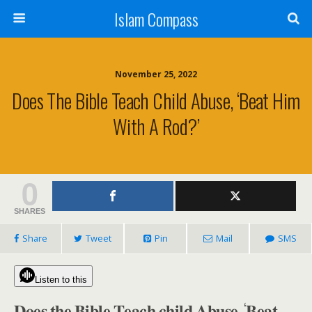
Islam Compass
November 25, 2022
Does The Bible Teach Child Abuse, ‘Beat Him
With A Rod?’
0
SHARES
Share
Tweet
Pin
Mail
SMS
Listen to this
𝐃𝐨𝐞𝐬 𝐭𝐡𝐞 𝐁𝐢𝐛𝐥𝐞 𝐓𝐞𝐚𝐜𝐡 𝐜𝐡𝐢𝐥𝐝 𝐀𝐛𝐮𝐬𝐞, ‘𝐁𝐞𝐚𝐭