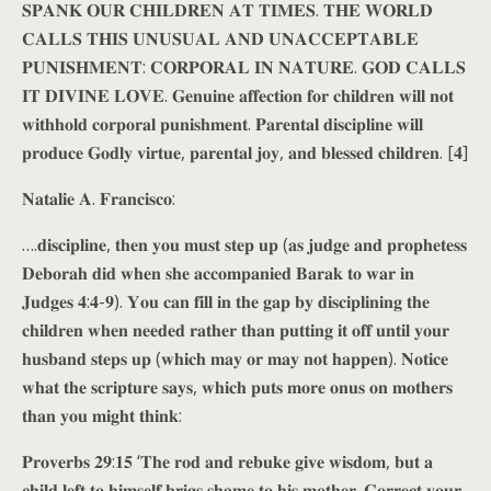
𝐒𝐏𝐀𝐍𝐊 𝐎𝐔𝐑 𝐂𝐇𝐈𝐋𝐃𝐑𝐄𝐍 𝐀𝐓 𝐓𝐈𝐌𝐄𝐒. 𝐓𝐇𝐄 𝐖𝐎𝐑𝐋𝐃
𝐂𝐀𝐋𝐋𝐒 𝐓𝐇𝐈𝐒 𝐔𝐍𝐔𝐒𝐔𝐀𝐋 𝐀𝐍𝐃 𝐔𝐍𝐀𝐂𝐂𝐄𝐏𝐓𝐀𝐁𝐋𝐄
𝐏𝐔𝐍𝐈𝐒𝐇𝐌𝐄𝐍𝐓: 𝐂𝐎𝐑𝐏𝐎𝐑𝐀𝐋 𝐈𝐍 𝐍𝐀𝐓𝐔𝐑𝐄. 𝐆𝐎𝐃 𝐂𝐀𝐋𝐋𝐒
𝐈𝐓 𝐃𝐈𝐕𝐈𝐍𝐄 𝐋𝐎𝐕𝐄. 𝐆𝐞𝐧𝐮𝐢𝐧𝐞 𝐚𝐟𝐟𝐞𝐜𝐭𝐢𝐨𝐧 𝐟𝐨𝐫 𝐜𝐡𝐢𝐥𝐝𝐫𝐞𝐧 𝐰𝐢𝐥𝐥 𝐧𝐨𝐭
𝐰𝐢𝐭𝐡𝐡𝐨𝐥𝐝 𝐜𝐨𝐫𝐩𝐨𝐫𝐚𝐥 𝐩𝐮𝐧𝐢𝐬𝐡𝐦𝐞𝐧𝐭. 𝐏𝐚𝐫𝐞𝐧𝐭𝐚𝐥 𝐝𝐢𝐬𝐜𝐢𝐩𝐥𝐢𝐧𝐞 𝐰𝐢𝐥𝐥
𝐩𝐫𝐨𝐝𝐮𝐜𝐞 𝐆𝐨𝐝𝐥𝐲 𝐯𝐢𝐫𝐭𝐮𝐞, 𝐩𝐚𝐫𝐞𝐧𝐭𝐚𝐥 𝐣𝐨𝐲, 𝐚𝐧𝐝 𝐛𝐥𝐞𝐬𝐬𝐞𝐝 𝐜𝐡𝐢𝐥𝐝𝐫𝐞𝐧. [𝟒]
𝐍𝐚𝐭𝐚𝐥𝐢𝐞 𝐀. 𝐅𝐫𝐚𝐧𝐜𝐢𝐬𝐜𝐨:
….𝐝𝐢𝐬𝐜𝐢𝐩𝐥𝐢𝐧𝐞, 𝐭𝐡𝐞𝐧 𝐲𝐨𝐮 𝐦𝐮𝐬𝐭 𝐬𝐭𝐞𝐩 𝐮𝐩 (𝐚𝐬 𝐣𝐮𝐝𝐠𝐞 𝐚𝐧𝐝 𝐩𝐫𝐨𝐩𝐡𝐞𝐭𝐞𝐬𝐬
𝐃𝐞𝐛𝐨𝐫𝐚𝐡 𝐝𝐢𝐝 𝐰𝐡𝐞𝐧 𝐬𝐡𝐞 𝐚𝐜𝐜𝐨𝐦𝐩𝐚𝐧𝐢𝐞𝐝 𝐁𝐚𝐫𝐚𝐤 𝐭𝐨 𝐰𝐚𝐫 𝐢𝐧
𝐉𝐮𝐝𝐠𝐞𝐬 𝟒:𝟒-𝟗). 𝐘𝐨𝐮 𝐜𝐚𝐧 𝐟𝐢𝐥𝐥 𝐢𝐧 𝐭𝐡𝐞 𝐠𝐚𝐩 𝐛𝐲 𝐝𝐢𝐬𝐜𝐢𝐩𝐥𝐢𝐧𝐢𝐧𝐠 𝐭𝐡𝐞
𝐜𝐡𝐢𝐥𝐝𝐫𝐞𝐧 𝐰𝐡𝐞𝐧 𝐧𝐞𝐞𝐝𝐞𝐝 𝐫𝐚𝐭𝐡𝐞𝐫 𝐭𝐡𝐚𝐧 𝐩𝐮𝐭𝐭𝐢𝐧𝐠 𝐢𝐭 𝐨𝐟𝐟 𝐮𝐧𝐭𝐢𝐥 𝐲𝐨𝐮𝐫
𝐡𝐮𝐬𝐛𝐚𝐧𝐝 𝐬𝐭𝐞𝐩𝐬 𝐮𝐩 (𝐰𝐡𝐢𝐜𝐡 𝐦𝐚𝐲 𝐨𝐫 𝐦𝐚𝐲 𝐧𝐨𝐭 𝐡𝐚𝐩𝐩𝐞𝐧). 𝐍𝐨𝐭𝐢𝐜𝐞
𝐰𝐡𝐚𝐭 𝐭𝐡𝐞 𝐬𝐜𝐫𝐢𝐩𝐭𝐮𝐫𝐞 𝐬𝐚𝐲𝐬, 𝐰𝐡𝐢𝐜𝐡 𝐩𝐮𝐭𝐬 𝐦𝐨𝐫𝐞 𝐨𝐧𝐮𝐬 𝐨𝐧 𝐦𝐨𝐭𝐡𝐞𝐫𝐬
𝐭𝐡𝐚𝐧 𝐲𝐨𝐮 𝐦𝐢𝐠𝐡𝐭 𝐭𝐡𝐢𝐧𝐤:
𝐏𝐫𝐨𝐯𝐞𝐫𝐛𝐬 𝟐𝟗:𝟏𝟓 ‘𝐓𝐡𝐞 𝐫𝐨𝐝 𝐚𝐧𝐝 𝐫𝐞𝐛𝐮𝐤𝐞 𝐠𝐢𝐯𝐞 𝐰𝐢𝐬𝐝𝐨𝐦, 𝐛𝐮𝐭 𝐚
𝐜𝐡𝐢𝐥𝐝 𝐥𝐞𝐟𝐭 𝐭𝐨 𝐡𝐢𝐦𝐬𝐞𝐥𝐟 𝐛𝐫𝐢𝐠𝐬 𝐬𝐡𝐚𝐦𝐞 𝐭𝐨 𝐡𝐢𝐬 𝐦𝐨𝐭𝐡𝐞𝐫. 𝐂𝐨𝐫𝐫𝐞𝐜𝐭 𝐲𝐨𝐮𝐫