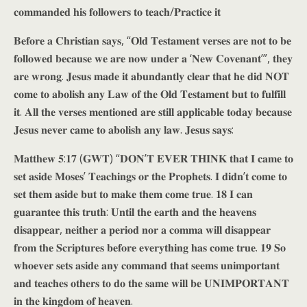
𝐜𝐨𝐦𝐦𝐚𝐧𝐝𝐞𝐝 𝐡𝐢𝐬 𝐟𝐨𝐥𝐥𝐨𝐰𝐞𝐫𝐬 𝐭𝐨 𝐭𝐞𝐚𝐜𝐡/𝐏𝐫𝐚𝐜𝐭𝐢𝐜𝐞 𝐢𝐭
𝐁𝐞𝐟𝐨𝐫𝐞 𝐚 𝐂𝐡𝐫𝐢𝐬𝐭𝐢𝐚𝐧 𝐬𝐚𝐲𝐬, “𝐎𝐥𝐝 𝐓𝐞𝐬𝐭𝐚𝐦𝐞𝐧𝐭 𝐯𝐞𝐫𝐬𝐞𝐬 𝐚𝐫𝐞 𝐧𝐨𝐭 𝐭𝐨 𝐛𝐞
𝐟𝐨𝐥𝐥𝐨𝐰𝐞𝐝 𝐛𝐞𝐜𝐚𝐮𝐬𝐞 𝐰𝐞 𝐚𝐫𝐞 𝐧𝐨𝐰 𝐮𝐧𝐝𝐞𝐫 𝐚 ‘𝐍𝐞𝐰 𝐂𝐨𝐯𝐞𝐧𝐚𝐧𝐭’”, 𝐭𝐡𝐞𝐲
𝐚𝐫𝐞 𝐰𝐫𝐨𝐧𝐠. 𝐉𝐞𝐬𝐮𝐬 𝐦𝐚𝐝𝐞 𝐢𝐭 𝐚𝐛𝐮𝐧𝐝𝐚𝐧𝐭𝐥𝐲 𝐜𝐥𝐞𝐚𝐫 𝐭𝐡𝐚𝐭 𝐡𝐞 𝐝𝐢𝐝 𝐍𝐎𝐓
𝐜𝐨𝐦𝐞 𝐭𝐨 𝐚𝐛𝐨𝐥𝐢𝐬𝐡 𝐚𝐧𝐲 𝐋𝐚𝐰 𝐨𝐟 𝐭𝐡𝐞 𝐎𝐥𝐝 𝐓𝐞𝐬𝐭𝐚𝐦𝐞𝐧𝐭 𝐛𝐮𝐭 𝐭𝐨 𝐟𝐮𝐥𝐟𝐢𝐥𝐥
𝐢𝐭. 𝐀𝐥𝐥 𝐭𝐡𝐞 𝐯𝐞𝐫𝐬𝐞𝐬 𝐦𝐞𝐧𝐭𝐢𝐨𝐧𝐞𝐝 𝐚𝐫𝐞 𝐬𝐭𝐢𝐥𝐥 𝐚𝐩𝐩𝐥𝐢𝐜𝐚𝐛𝐥𝐞 𝐭𝐨𝐝𝐚𝐲 𝐛𝐞𝐜𝐚𝐮𝐬𝐞
𝐉𝐞𝐬𝐮𝐬 𝐧𝐞𝐯𝐞𝐫 𝐜𝐚𝐦𝐞 𝐭𝐨 𝐚𝐛𝐨𝐥𝐢𝐬𝐡 𝐚𝐧𝐲 𝐥𝐚𝐰. 𝐉𝐞𝐬𝐮𝐬 𝐬𝐚𝐲𝐬:
𝐌𝐚𝐭𝐭𝐡𝐞𝐰 𝟓:𝟏𝟕 (𝐆𝐖𝐓) “𝐃𝐎𝐍’𝐓 𝐄𝐕𝐄𝐑 𝐓𝐇𝐈𝐍𝐊 𝐭𝐡𝐚𝐭 𝐈 𝐜𝐚𝐦𝐞 𝐭𝐨
𝐬𝐞𝐭 𝐚𝐬𝐢𝐝𝐞 𝐌𝐨𝐬𝐞𝐬’ 𝐓𝐞𝐚𝐜𝐡𝐢𝐧𝐠𝐬 𝐨𝐫 𝐭𝐡𝐞 𝐏𝐫𝐨𝐩𝐡𝐞𝐭𝐬. 𝐈 𝐝𝐢𝐝𝐧’𝐭 𝐜𝐨𝐦𝐞 𝐭𝐨
𝐬𝐞𝐭 𝐭𝐡𝐞𝐦 𝐚𝐬𝐢𝐝𝐞 𝐛𝐮𝐭 𝐭𝐨 𝐦𝐚𝐤𝐞 𝐭𝐡𝐞𝐦 𝐜𝐨𝐦𝐞 𝐭𝐫𝐮𝐞. 𝟏𝟖 𝐈 𝐜𝐚𝐧
𝐠𝐮𝐚𝐫𝐚𝐧𝐭𝐞𝐞 𝐭𝐡𝐢𝐬 𝐭𝐫𝐮𝐭𝐡: 𝐔𝐧𝐭𝐢𝐥 𝐭𝐡𝐞 𝐞𝐚𝐫𝐭𝐡 𝐚𝐧𝐝 𝐭𝐡𝐞 𝐡𝐞𝐚𝐯𝐞𝐧𝐬
𝐝𝐢𝐬𝐚𝐩𝐩𝐞𝐚𝐫, 𝐧𝐞𝐢𝐭𝐡𝐞𝐫 𝐚 𝐩𝐞𝐫𝐢𝐨𝐝 𝐧𝐨𝐫 𝐚 𝐜𝐨𝐦𝐦𝐚 𝐰𝐢𝐥𝐥 𝐝𝐢𝐬𝐚𝐩𝐩𝐞𝐚𝐫
𝐟𝐫𝐨𝐦 𝐭𝐡𝐞 𝐒𝐜𝐫𝐢𝐩𝐭𝐮𝐫𝐞𝐬 𝐛𝐞𝐟𝐨𝐫𝐞 𝐞𝐯𝐞𝐫𝐲𝐭𝐡𝐢𝐧𝐠 𝐡𝐚𝐬 𝐜𝐨𝐦𝐞 𝐭𝐫𝐮𝐞. 𝟏𝟗 𝐒𝐨
𝐰𝐡𝐨𝐞𝐯𝐞𝐫 𝐬𝐞𝐭𝐬 𝐚𝐬𝐢𝐝𝐞 𝐚𝐧𝐲 𝐜𝐨𝐦𝐦𝐚𝐧𝐝 𝐭𝐡𝐚𝐭 𝐬𝐞𝐞𝐦𝐬 𝐮𝐧𝐢𝐦𝐩𝐨𝐫𝐭𝐚𝐧𝐭
𝐚𝐧𝐝 𝐭𝐞𝐚𝐜𝐡𝐞𝐬 𝐨𝐭𝐡𝐞𝐫𝐬 𝐭𝐨 𝐝𝐨 𝐭𝐡𝐞 𝐬𝐚𝐦𝐞 𝐰𝐢𝐥𝐥 𝐛𝐞 𝐔𝐍𝐈𝐌𝐏𝐎𝐑𝐓𝐀𝐍𝐓
𝐢𝐧 𝐭𝐡𝐞 𝐤𝐢𝐧𝐠𝐝𝐨𝐦 𝐨𝐟 𝐡𝐞𝐚𝐯𝐞𝐧.