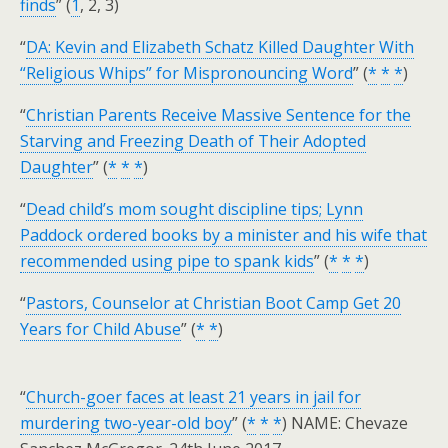
finds
” (
1
, 2, 3)
“
DA: Kevin and Elizabeth Schatz Killed Daughter With
“Religious Whips” for Mispronouncing Word
” (
*
*
*
)
“
Christian Parents Receive Massive Sentence for the
Starving and Freezing Death of Their Adopted
Daughter
” (
*
*
*
)
“
Dead child’s mom sought discipline tips; Lynn
Paddock ordered books by a minister and his wife that
recommended using pipe to spank kids
” (
*
*
*
)
“
Pastors, Counselor at Christian Boot Camp Get 20
Years for Child Abuse
” (
*
*
)
“
Church-goer faces at least 21 years in jail for
murdering two-year-old boy
” (
*
*
*
) NAME: Chevaze