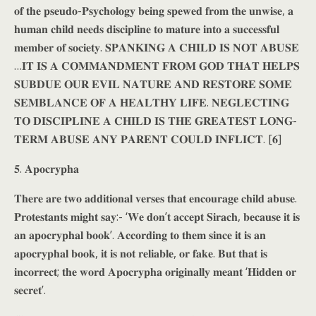
𝐨𝐟 𝐭𝐡𝐞 𝐩𝐬𝐞𝐮𝐝𝐨-𝐏𝐬𝐲𝐜𝐡𝐨𝐥𝐨𝐠𝐲 𝐛𝐞𝐢𝐧𝐠 𝐬𝐩𝐞𝐰𝐞𝐝 𝐟𝐫𝐨𝐦 𝐭𝐡𝐞 𝐮𝐧𝐰𝐢𝐬𝐞, 𝐚
𝐡𝐮𝐦𝐚𝐧 𝐜𝐡𝐢𝐥𝐝 𝐧𝐞𝐞𝐝𝐬 𝐝𝐢𝐬𝐜𝐢𝐩𝐥𝐢𝐧𝐞 𝐭𝐨 𝐦𝐚𝐭𝐮𝐫𝐞 𝐢𝐧𝐭𝐨 𝐚 𝐬𝐮𝐜𝐜𝐞𝐬𝐬𝐟𝐮𝐥
𝐦𝐞𝐦𝐛𝐞𝐫 𝐨𝐟 𝐬𝐨𝐜𝐢𝐞𝐭𝐲. 𝐒𝐏𝐀𝐍𝐊𝐈𝐍𝐆 𝐀 𝐂𝐇𝐈𝐋𝐃 𝐈𝐒 𝐍𝐎𝐓 𝐀𝐁𝐔𝐒𝐄
…𝐈𝐓 𝐈𝐒 𝐀 𝐂𝐎𝐌𝐌𝐀𝐍𝐃𝐌𝐄𝐍𝐓 𝐅𝐑𝐎𝐌 𝐆𝐎𝐃 𝐓𝐇𝐀𝐓 𝐇𝐄𝐋𝐏𝐒
𝐒𝐔𝐁𝐃𝐔𝐄 𝐎𝐔𝐑 𝐄𝐕𝐈𝐋 𝐍𝐀𝐓𝐔𝐑𝐄 𝐀𝐍𝐃 𝐑𝐄𝐒𝐓𝐎𝐑𝐄 𝐒𝐎𝐌𝐄
𝐒𝐄𝐌𝐁𝐋𝐀𝐍𝐂𝐄 𝐎𝐅 𝐀 𝐇𝐄𝐀𝐋𝐓𝐇𝐘 𝐋𝐈𝐅𝐄. 𝐍𝐄𝐆𝐋𝐄𝐂𝐓𝐈𝐍𝐆
𝐓𝐎 𝐃𝐈𝐒𝐂𝐈𝐏𝐋𝐈𝐍𝐄 𝐀 𝐂𝐇𝐈𝐋𝐃 𝐈𝐒 𝐓𝐇𝐄 𝐆𝐑𝐄𝐀𝐓𝐄𝐒𝐓 𝐋𝐎𝐍𝐆-
𝐓𝐄𝐑𝐌 𝐀𝐁𝐔𝐒𝐄 𝐀𝐍𝐘 𝐏𝐀𝐑𝐄𝐍𝐓 𝐂𝐎𝐔𝐋𝐃 𝐈𝐍𝐅𝐋𝐈𝐂𝐓. [𝟔]
𝟓. 𝐀𝐩𝐨𝐜𝐫𝐲𝐩𝐡𝐚
𝐓𝐡𝐞𝐫𝐞 𝐚𝐫𝐞 𝐭𝐰𝐨 𝐚𝐝𝐝𝐢𝐭𝐢𝐨𝐧𝐚𝐥 𝐯𝐞𝐫𝐬𝐞𝐬 𝐭𝐡𝐚𝐭 𝐞𝐧𝐜𝐨𝐮𝐫𝐚𝐠𝐞 𝐜𝐡𝐢𝐥𝐝 𝐚𝐛𝐮𝐬𝐞.
𝐏𝐫𝐨𝐭𝐞𝐬𝐭𝐚𝐧𝐭𝐬 𝐦𝐢𝐠𝐡𝐭 𝐬𝐚𝐲:- ‘𝐖𝐞 𝐝𝐨𝐧’𝐭 𝐚𝐜𝐜𝐞𝐩𝐭 𝐒𝐢𝐫𝐚𝐜𝐡, 𝐛𝐞𝐜𝐚𝐮𝐬𝐞 𝐢𝐭 𝐢𝐬
𝐚𝐧 𝐚𝐩𝐨𝐜𝐫𝐲𝐩𝐡𝐚𝐥 𝐛𝐨𝐨𝐤’. 𝐀𝐜𝐜𝐨𝐫𝐝𝐢𝐧𝐠 𝐭𝐨 𝐭𝐡𝐞𝐦 𝐬𝐢𝐧𝐜𝐞 𝐢𝐭 𝐢𝐬 𝐚𝐧
𝐚𝐩𝐨𝐜𝐫𝐲𝐩𝐡𝐚𝐥 𝐛𝐨𝐨𝐤, 𝐢𝐭 𝐢𝐬 𝐧𝐨𝐭 𝐫𝐞𝐥𝐢𝐚𝐛𝐥𝐞, 𝐨𝐫 𝐟𝐚𝐤𝐞. 𝐁𝐮𝐭 𝐭𝐡𝐚𝐭 𝐢𝐬
𝐢𝐧𝐜𝐨𝐫𝐫𝐞𝐜𝐭; 𝐭𝐡𝐞 𝐰𝐨𝐫𝐝 𝐀𝐩𝐨𝐜𝐫𝐲𝐩𝐡𝐚 𝐨𝐫𝐢𝐠𝐢𝐧𝐚𝐥𝐥𝐲 𝐦𝐞𝐚𝐧𝐭 ‘𝐇𝐢𝐝𝐝𝐞𝐧 𝐨𝐫
𝐬𝐞𝐜𝐫𝐞𝐭’.