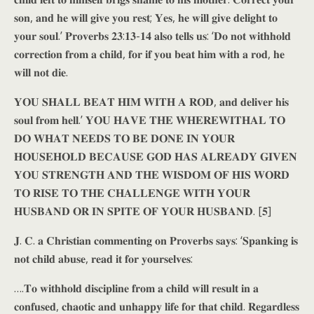
𝐬𝐨𝐧, 𝐚𝐧𝐝 𝐡𝐞 𝐰𝐢𝐥𝐥 𝐠𝐢𝐯𝐞 𝐲𝐨𝐮 𝐫𝐞𝐬𝐭; 𝐘𝐞𝐬, 𝐡𝐞 𝐰𝐢𝐥𝐥 𝐠𝐢𝐯𝐞 𝐝𝐞𝐥𝐢𝐠𝐡𝐭 𝐭𝐨
𝐲𝐨𝐮𝐫 𝐬𝐨𝐮𝐥.’ 𝐏𝐫𝐨𝐯𝐞𝐫𝐛𝐬 𝟐𝟑:𝟏𝟑-𝟏𝟒 𝐚𝐥𝐬𝐨 𝐭𝐞𝐥𝐥𝐬 𝐮𝐬: ‘𝐃𝐨 𝐧𝐨𝐭 𝐰𝐢𝐭𝐡𝐡𝐨𝐥𝐝
𝐜𝐨𝐫𝐫𝐞𝐜𝐭𝐢𝐨𝐧 𝐟𝐫𝐨𝐦 𝐚 𝐜𝐡𝐢𝐥𝐝, 𝐟𝐨𝐫 𝐢𝐟 𝐲𝐨𝐮 𝐛𝐞𝐚𝐭 𝐡𝐢𝐦 𝐰𝐢𝐭𝐡 𝐚 𝐫𝐨𝐝, 𝐡𝐞
𝐰𝐢𝐥𝐥 𝐧𝐨𝐭 𝐝𝐢𝐞.
𝐘𝐎𝐔 𝐒𝐇𝐀𝐋𝐋 𝐁𝐄𝐀𝐓 𝐇𝐈𝐌 𝐖𝐈𝐓𝐇 𝐀 𝐑𝐎𝐃, 𝐚𝐧𝐝 𝐝𝐞𝐥𝐢𝐯𝐞𝐫 𝐡𝐢𝐬
𝐬𝐨𝐮𝐥 𝐟𝐫𝐨𝐦 𝐡𝐞𝐥𝐥.’ 𝐘𝐎𝐔 𝐇𝐀𝐕𝐄 𝐓𝐇𝐄 𝐖𝐇𝐄𝐑𝐄𝐖𝐈𝐓𝐇𝐀𝐋 𝐓𝐎
𝐃𝐎 𝐖𝐇𝐀𝐓 𝐍𝐄𝐄𝐃𝐒 𝐓𝐎 𝐁𝐄 𝐃𝐎𝐍𝐄 𝐈𝐍 𝐘𝐎𝐔𝐑
𝐇𝐎𝐔𝐒𝐄𝐇𝐎𝐋𝐃 𝐁𝐄𝐂𝐀𝐔𝐒𝐄 𝐆𝐎𝐃 𝐇𝐀𝐒 𝐀𝐋𝐑𝐄𝐀𝐃𝐘 𝐆𝐈𝐕𝐄𝐍
𝐘𝐎𝐔 𝐒𝐓𝐑𝐄𝐍𝐆𝐓𝐇 𝐀𝐍𝐃 𝐓𝐇𝐄 𝐖𝐈𝐒𝐃𝐎𝐌 𝐎𝐅 𝐇𝐈𝐒 𝐖𝐎𝐑𝐃
𝐓𝐎 𝐑𝐈𝐒𝐄 𝐓𝐎 𝐓𝐇𝐄 𝐂𝐇𝐀𝐋𝐋𝐄𝐍𝐆𝐄 𝐖𝐈𝐓𝐇 𝐘𝐎𝐔𝐑
𝐇𝐔𝐒𝐁𝐀𝐍𝐃 𝐎𝐑 𝐈𝐍 𝐒𝐏𝐈𝐓𝐄 𝐎𝐅 𝐘𝐎𝐔𝐑 𝐇𝐔𝐒𝐁𝐀𝐍𝐃. [𝟓]
𝐉. 𝐂. 𝐚 𝐂𝐡𝐫𝐢𝐬𝐭𝐢𝐚𝐧 𝐜𝐨𝐦𝐦𝐞𝐧𝐭𝐢𝐧𝐠 𝐨𝐧 𝐏𝐫𝐨𝐯𝐞𝐫𝐛𝐬 𝐬𝐚𝐲𝐬: ‘𝐒𝐩𝐚𝐧𝐤𝐢𝐧𝐠 𝐢𝐬
𝐧𝐨𝐭 𝐜𝐡𝐢𝐥𝐝 𝐚𝐛𝐮𝐬𝐞, 𝐫𝐞𝐚𝐝 𝐢𝐭 𝐟𝐨𝐫 𝐲𝐨𝐮𝐫𝐬𝐞𝐥𝐯𝐞𝐬:
….𝐓𝐨 𝐰𝐢𝐭𝐡𝐡𝐨𝐥𝐝 𝐝𝐢𝐬𝐜𝐢𝐩𝐥𝐢𝐧𝐞 𝐟𝐫𝐨𝐦 𝐚 𝐜𝐡𝐢𝐥𝐝 𝐰𝐢𝐥𝐥 𝐫𝐞𝐬𝐮𝐥𝐭 𝐢𝐧 𝐚
𝐜𝐨𝐧𝐟𝐮𝐬𝐞𝐝, 𝐜𝐡𝐚𝐨𝐭𝐢𝐜 𝐚𝐧𝐝 𝐮𝐧𝐡𝐚𝐩𝐩𝐲 𝐥𝐢𝐟𝐞 𝐟𝐨𝐫 𝐭𝐡𝐚𝐭 𝐜𝐡𝐢𝐥𝐝. 𝐑𝐞𝐠𝐚𝐫𝐝𝐥𝐞𝐬𝐬