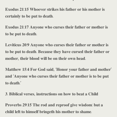
𝐄𝐱𝐨𝐝𝐮𝐬 𝟐𝟏:𝟏𝟓 𝐖𝐡𝐨𝐞𝐯𝐞𝐫 𝐬𝐭𝐫𝐢𝐤𝐞𝐬 𝐡𝐢𝐬 𝐟𝐚𝐭𝐡𝐞𝐫 𝐨𝐫 𝐡𝐢𝐬 𝐦𝐨𝐭𝐡𝐞𝐫 𝐢𝐬
𝐜𝐞𝐫𝐭𝐚𝐢𝐧𝐥𝐲 𝐭𝐨 𝐛𝐞 𝐩𝐮𝐭 𝐭𝐨 𝐝𝐞𝐚𝐭𝐡.
𝐄𝐱𝐨𝐝𝐮𝐬 𝟐𝟏:𝟏𝟕 𝐀𝐧𝐲𝐨𝐧𝐞 𝐰𝐡𝐨 𝐜𝐮𝐫𝐬𝐞𝐬 𝐭𝐡𝐞𝐢𝐫 𝐟𝐚𝐭𝐡𝐞𝐫 𝐨𝐫 𝐦𝐨𝐭𝐡𝐞𝐫 𝐢𝐬
𝐭𝐨 𝐛𝐞 𝐩𝐮𝐭 𝐭𝐨 𝐝𝐞𝐚𝐭𝐡.
𝐋𝐞𝐯𝐢𝐭𝐢𝐜𝐮𝐬 𝟐𝟎:𝟗 𝐀𝐧𝐲𝐨𝐧𝐞 𝐰𝐡𝐨 𝐜𝐮𝐫𝐬𝐞𝐬 𝐭𝐡𝐞𝐢𝐫 𝐟𝐚𝐭𝐡𝐞𝐫 𝐨𝐫 𝐦𝐨𝐭𝐡𝐞𝐫 𝐢𝐬
𝐭𝐨 𝐛𝐞 𝐩𝐮𝐭 𝐭𝐨 𝐝𝐞𝐚𝐭𝐡. 𝐁𝐞𝐜𝐚𝐮𝐬𝐞 𝐭𝐡𝐞𝐲 𝐡𝐚𝐯𝐞 𝐜𝐮𝐫𝐬𝐞𝐝 𝐭𝐡𝐞𝐢𝐫 𝐟𝐚𝐭𝐡𝐞𝐫 𝐨𝐫
𝐦𝐨𝐭𝐡𝐞𝐫, 𝐭𝐡𝐞𝐢𝐫 𝐛𝐥𝐨𝐨𝐝 𝐰𝐢𝐥𝐥 𝐛𝐞 𝐨𝐧 𝐭𝐡𝐞𝐢𝐫 𝐨𝐰𝐧 𝐡𝐞𝐚𝐝.
𝐌𝐚𝐭𝐭𝐡𝐞𝐰 𝟏𝟓:𝟒 𝐅𝐨𝐫 𝐆𝐨𝐝 𝐬𝐚𝐢𝐝, ‘𝐇𝐨𝐧𝐨𝐫 𝐲𝐨𝐮𝐫 𝐟𝐚𝐭𝐡𝐞𝐫 𝐚𝐧𝐝 𝐦𝐨𝐭𝐡𝐞𝐫’
𝐚𝐧𝐝 ‘𝐀𝐧𝐲𝐨𝐧𝐞 𝐰𝐡𝐨 𝐜𝐮𝐫𝐬𝐞𝐬 𝐭𝐡𝐞𝐢𝐫 𝐟𝐚𝐭𝐡𝐞𝐫 𝐨𝐫 𝐦𝐨𝐭𝐡𝐞𝐫 𝐢𝐬 𝐭𝐨 𝐛𝐞 𝐩𝐮𝐭
𝐭𝐨 𝐝𝐞𝐚𝐭𝐡.’
𝟑. 𝐁𝐢𝐛𝐥𝐢𝐜𝐚𝐥 𝐯𝐞𝐫𝐬𝐞𝐬, 𝐢𝐧𝐬𝐭𝐫𝐮𝐜𝐭𝐢𝐨𝐧𝐬 𝐨𝐧 𝐡𝐨𝐰 𝐭𝐨 𝐛𝐞𝐚𝐭 𝐚 𝐂𝐡𝐢𝐥𝐝
𝐏𝐫𝐨𝐯𝐞𝐫𝐛𝐬 𝟐𝟗:𝟏𝟓 𝐓𝐡𝐞 𝐫𝐨𝐝 𝐚𝐧𝐝 𝐫𝐞𝐩𝐫𝐨𝐨𝐟 𝐠𝐢𝐯𝐞 𝐰𝐢𝐬𝐝𝐨𝐦: 𝐛𝐮𝐭 𝐚
𝐜𝐡𝐢𝐥𝐝 𝐥𝐞𝐟𝐭 𝐭𝐨 𝐡𝐢𝐦𝐬𝐞𝐥𝐟 𝐛𝐫𝐢𝐧𝐠𝐞𝐭𝐡 𝐡𝐢𝐬 𝐦𝐨𝐭𝐡𝐞𝐫 𝐭𝐨 𝐬𝐡𝐚𝐦𝐞.