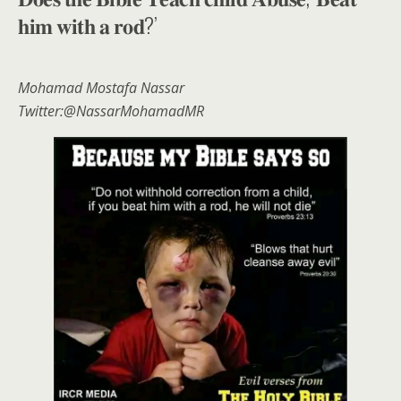
𝐡𝐢𝐦 𝐰𝐢𝐭𝐡 𝐚 𝐫𝐨𝐝?’
Mohamad Mostafa Nassar
Twitter:@NassarMohamadMR