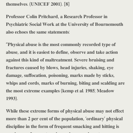
𝐭𝐡𝐞𝐦𝐬𝐞𝐥𝐯𝐞𝐬. (𝐔𝐍𝐈𝐂𝐄𝐅 𝟐𝟎𝟎𝟏). [𝟖]
𝐏𝐫𝐨𝐟𝐞𝐬𝐬𝐨𝐫 𝐂𝐨𝐥𝐢𝐧 𝐏𝐫𝐢𝐭𝐜𝐡𝐚𝐫𝐝, 𝐚 𝐑𝐞𝐬𝐞𝐚𝐫𝐜𝐡 𝐏𝐫𝐨𝐟𝐞𝐬𝐬𝐨𝐫 𝐢𝐧
𝐏𝐬𝐲𝐜𝐡𝐢𝐚𝐭𝐫𝐢𝐜 𝐒𝐨𝐜𝐢𝐚𝐥 𝐖𝐨𝐫𝐤 𝐚𝐭 𝐭𝐡𝐞 𝐔𝐧𝐢𝐯𝐞𝐫𝐬𝐢𝐭𝐲 𝐨𝐟 𝐁𝐨𝐮𝐫𝐧𝐞𝐦𝐨𝐮𝐭𝐡
𝐚𝐥𝐬𝐨 𝐞𝐜𝐡𝐨𝐞𝐬 𝐭𝐡𝐞 𝐬𝐚𝐦𝐞 𝐬𝐭𝐚𝐭𝐞𝐦𝐞𝐧𝐭𝐬:
“𝐏𝐡𝐲𝐬𝐢𝐜𝐚𝐥 𝐚𝐛𝐮𝐬𝐞 𝐢𝐬 𝐭𝐡𝐞 𝐦𝐨𝐬𝐭 𝐜𝐨𝐦𝐦𝐨𝐧𝐥𝐲 𝐫𝐞𝐜𝐨𝐫𝐝𝐞𝐝 𝐭𝐲𝐩𝐞 𝐨𝐟
𝐚𝐛𝐮𝐬𝐞, 𝐚𝐧𝐝 𝐢𝐭 𝐢𝐬 𝐞𝐚𝐬𝐢𝐞𝐬𝐭 𝐭𝐨 𝐝𝐞𝐟𝐢𝐧𝐞, 𝐨𝐛𝐬𝐞𝐫𝐯𝐞 𝐚𝐧𝐝 𝐭𝐚𝐤𝐞 𝐚𝐜𝐭𝐢𝐨𝐧
𝐚𝐠𝐚𝐢𝐧𝐬𝐭 𝐭𝐡𝐢𝐬 𝐤𝐢𝐧𝐝 𝐨𝐟 𝐦𝐚𝐥𝐭𝐫𝐞𝐚𝐭𝐦𝐞𝐧𝐭. 𝐒𝐞𝐯𝐞𝐫𝐞 𝐛𝐫𝐮𝐢𝐬𝐢𝐧𝐠 𝐚𝐧𝐝
𝐟𝐫𝐚𝐜𝐭𝐮𝐫𝐞𝐬 𝐜𝐚𝐮𝐬𝐞𝐝 𝐛𝐲 𝐛𝐥𝐨𝐰𝐬, 𝐡𝐞𝐚𝐝 𝐢𝐧𝐣𝐮𝐫𝐢𝐞𝐬, 𝐬𝐡𝐚𝐤𝐢𝐧𝐠, 𝐞𝐲𝐞
𝐝𝐚𝐦𝐚𝐠𝐞, 𝐬𝐮𝐟𝐟𝐨𝐜𝐚𝐭𝐢𝐨𝐧, 𝐩𝐨𝐢𝐬𝐨𝐧𝐢𝐧𝐠, 𝐦𝐚𝐫𝐤𝐬 𝐦𝐚𝐝𝐞 𝐛𝐲 𝐬𝐭𝐢𝐜𝐤𝐬,
𝐰𝐡𝐢𝐩𝐬 𝐚𝐧𝐝 𝐜𝐨𝐫𝐝𝐬, 𝐦𝐚𝐫𝐤𝐬 𝐨𝐟 𝐛𝐮𝐫𝐧𝐢𝐧𝐠, 𝐛𝐢𝐭𝐢𝐧𝐠 𝐚𝐧𝐝 𝐬𝐜𝐚𝐥𝐝𝐢𝐧𝐠 𝐚𝐫𝐞
𝐭𝐡𝐞 𝐦𝐨𝐬𝐭 𝐞𝐱𝐭𝐫𝐞𝐦𝐞 𝐞𝐱𝐚𝐦𝐩𝐥𝐞𝐬 (𝐤𝐞𝐦𝐩 𝐞𝐭 𝐚𝐥. 𝟏𝟗𝟖𝟓; 𝐌𝐞𝐚𝐝𝐨𝐰
𝟏𝟗𝟗𝟑).
𝐖𝐡𝐢𝐥𝐞 𝐭𝐡𝐞𝐬𝐞 𝐞𝐱𝐭𝐫𝐞𝐦𝐞 𝐟𝐨𝐫𝐦𝐬 𝐨𝐟 𝐩𝐡𝐲𝐬𝐢𝐜𝐚𝐥 𝐚𝐛𝐮𝐬𝐞 𝐦𝐚𝐲 𝐧𝐨𝐭 𝐞𝐟𝐟𝐞𝐜𝐭
𝐦𝐨𝐫𝐞 𝐭𝐡𝐚𝐧 𝟐 𝐩𝐞𝐫 𝐜𝐞𝐧𝐭 𝐨𝐟 𝐭𝐡𝐞 𝐩𝐨𝐩𝐮𝐥𝐚𝐭𝐢𝐨𝐧, ‘𝐨𝐫𝐝𝐢𝐧𝐚𝐫𝐲’ 𝐩𝐡𝐲𝐬𝐢𝐜𝐚𝐥
𝐝𝐢𝐬𝐜𝐢𝐩𝐥𝐢𝐧𝐞 𝐢𝐧 𝐭𝐡𝐞 𝐟𝐨𝐫𝐦 𝐨𝐟 𝐟𝐫𝐞𝐪𝐮𝐞𝐧𝐭 𝐬𝐦𝐚𝐜𝐤𝐢𝐧𝐠 𝐚𝐧𝐝 𝐡𝐢𝐭𝐭𝐢𝐧𝐠 𝐢𝐬