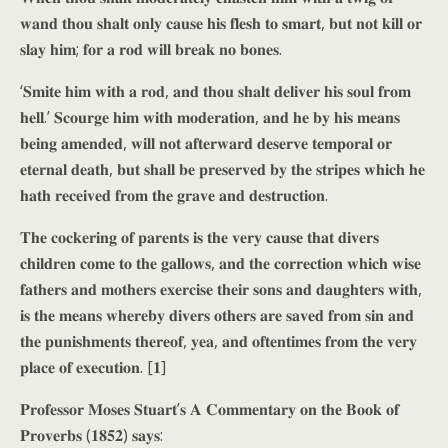
𝐰𝐚𝐧𝐝 𝐭𝐡𝐨𝐮 𝐬𝐡𝐚𝐥𝐭 𝐨𝐧𝐥𝐲 𝐜𝐚𝐮𝐬𝐞 𝐡𝐢𝐬 𝐟𝐥𝐞𝐬𝐡 𝐭𝐨 𝐬𝐦𝐚𝐫𝐭, 𝐛𝐮𝐭 𝐧𝐨𝐭 𝐤𝐢𝐥𝐥 𝐨𝐫
𝐬𝐥𝐚𝐲 𝐡𝐢𝐦; 𝐟𝐨𝐫 𝐚 𝐫𝐨𝐝 𝐰𝐢𝐥𝐥 𝐛𝐫𝐞𝐚𝐤 𝐧𝐨 𝐛𝐨𝐧𝐞𝐬.
‘𝐒𝐦𝐢𝐭𝐞 𝐡𝐢𝐦 𝐰𝐢𝐭𝐡 𝐚 𝐫𝐨𝐝, 𝐚𝐧𝐝 𝐭𝐡𝐨𝐮 𝐬𝐡𝐚𝐥𝐭 𝐝𝐞𝐥𝐢𝐯𝐞𝐫 𝐡𝐢𝐬 𝐬𝐨𝐮𝐥 𝐟𝐫𝐨𝐦
𝐡𝐞𝐥𝐥.’ 𝐒𝐜𝐨𝐮𝐫𝐠𝐞 𝐡𝐢𝐦 𝐰𝐢𝐭𝐡 𝐦𝐨𝐝𝐞𝐫𝐚𝐭𝐢𝐨𝐧, 𝐚𝐧𝐝 𝐡𝐞 𝐛𝐲 𝐡𝐢𝐬 𝐦𝐞𝐚𝐧𝐬
𝐛𝐞𝐢𝐧𝐠 𝐚𝐦𝐞𝐧𝐝𝐞𝐝, 𝐰𝐢𝐥𝐥 𝐧𝐨𝐭 𝐚𝐟𝐭𝐞𝐫𝐰𝐚𝐫𝐝 𝐝𝐞𝐬𝐞𝐫𝐯𝐞 𝐭𝐞𝐦𝐩𝐨𝐫𝐚𝐥 𝐨𝐫
𝐞𝐭𝐞𝐫𝐧𝐚𝐥 𝐝𝐞𝐚𝐭𝐡, 𝐛𝐮𝐭 𝐬𝐡𝐚𝐥𝐥 𝐛𝐞 𝐩𝐫𝐞𝐬𝐞𝐫𝐯𝐞𝐝 𝐛𝐲 𝐭𝐡𝐞 𝐬𝐭𝐫𝐢𝐩𝐞𝐬 𝐰𝐡𝐢𝐜𝐡 𝐡𝐞
𝐡𝐚𝐭𝐡 𝐫𝐞𝐜𝐞𝐢𝐯𝐞𝐝 𝐟𝐫𝐨𝐦 𝐭𝐡𝐞 𝐠𝐫𝐚𝐯𝐞 𝐚𝐧𝐝 𝐝𝐞𝐬𝐭𝐫𝐮𝐜𝐭𝐢𝐨𝐧.
𝐓𝐡𝐞 𝐜𝐨𝐜𝐤𝐞𝐫𝐢𝐧𝐠 𝐨𝐟 𝐩𝐚𝐫𝐞𝐧𝐭𝐬 𝐢𝐬 𝐭𝐡𝐞 𝐯𝐞𝐫𝐲 𝐜𝐚𝐮𝐬𝐞 𝐭𝐡𝐚𝐭 𝐝𝐢𝐯𝐞𝐫𝐬
𝐜𝐡𝐢𝐥𝐝𝐫𝐞𝐧 𝐜𝐨𝐦𝐞 𝐭𝐨 𝐭𝐡𝐞 𝐠𝐚𝐥𝐥𝐨𝐰𝐬, 𝐚𝐧𝐝 𝐭𝐡𝐞 𝐜𝐨𝐫𝐫𝐞𝐜𝐭𝐢𝐨𝐧 𝐰𝐡𝐢𝐜𝐡 𝐰𝐢𝐬𝐞
𝐟𝐚𝐭𝐡𝐞𝐫𝐬 𝐚𝐧𝐝 𝐦𝐨𝐭𝐡𝐞𝐫𝐬 𝐞𝐱𝐞𝐫𝐜𝐢𝐬𝐞 𝐭𝐡𝐞𝐢𝐫 𝐬𝐨𝐧𝐬 𝐚𝐧𝐝 𝐝𝐚𝐮𝐠𝐡𝐭𝐞𝐫𝐬 𝐰𝐢𝐭𝐡,
𝐢𝐬 𝐭𝐡𝐞 𝐦𝐞𝐚𝐧𝐬 𝐰𝐡𝐞𝐫𝐞𝐛𝐲 𝐝𝐢𝐯𝐞𝐫𝐬 𝐨𝐭𝐡𝐞𝐫𝐬 𝐚𝐫𝐞 𝐬𝐚𝐯𝐞𝐝 𝐟𝐫𝐨𝐦 𝐬𝐢𝐧 𝐚𝐧𝐝
𝐭𝐡𝐞 𝐩𝐮𝐧𝐢𝐬𝐡𝐦𝐞𝐧𝐭𝐬 𝐭𝐡𝐞𝐫𝐞𝐨𝐟, 𝐲𝐞𝐚, 𝐚𝐧𝐝 𝐨𝐟𝐭𝐞𝐧𝐭𝐢𝐦𝐞𝐬 𝐟𝐫𝐨𝐦 𝐭𝐡𝐞 𝐯𝐞𝐫𝐲
𝐩𝐥𝐚𝐜𝐞 𝐨𝐟 𝐞𝐱𝐞𝐜𝐮𝐭𝐢𝐨𝐧. [𝟏]
𝐏𝐫𝐨𝐟𝐞𝐬𝐬𝐨𝐫 𝐌𝐨𝐬𝐞𝐬 𝐒𝐭𝐮𝐚𝐫𝐭’𝐬 𝐀 𝐂𝐨𝐦𝐦𝐞𝐧𝐭𝐚𝐫𝐲 𝐨𝐧 𝐭𝐡𝐞 𝐁𝐨𝐨𝐤 𝐨𝐟
𝐏𝐫𝐨𝐯𝐞𝐫𝐛𝐬 (𝟏𝟖𝟓𝟐) 𝐬𝐚𝐲𝐬: