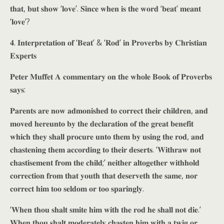
𝐭𝐡𝐚𝐭, 𝐛𝐮𝐭 𝐬𝐡𝐨𝐰 ‘𝐥𝐨𝐯𝐞’. 𝐒𝐢𝐧𝐜𝐞 𝐰𝐡𝐞𝐧 𝐢𝐬 𝐭𝐡𝐞 𝐰𝐨𝐫𝐝 ‘𝐛𝐞𝐚𝐭’ 𝐦𝐞𝐚𝐧𝐭
‘𝐥𝐨𝐯𝐞’?
𝟒. 𝐈𝐧𝐭𝐞𝐫𝐩𝐫𝐞𝐭𝐚𝐭𝐢𝐨𝐧 𝐨𝐟 ‘𝐁𝐞𝐚𝐭’ & ‘𝐑𝐨𝐝’ 𝐢𝐧 𝐏𝐫𝐨𝐯𝐞𝐫𝐛𝐬 𝐛𝐲 𝐂𝐡𝐫𝐢𝐬𝐭𝐢𝐚𝐧
𝐄𝐱𝐩𝐞𝐫𝐭𝐬
𝐏𝐞𝐭𝐞𝐫 𝐌𝐮𝐟𝐟𝐞𝐭 𝐀 𝐜𝐨𝐦𝐦𝐞𝐧𝐭𝐚𝐫𝐲 𝐨𝐧 𝐭𝐡𝐞 𝐰𝐡𝐨𝐥𝐞 𝐁𝐨𝐨𝐤 𝐨𝐟 𝐏𝐫𝐨𝐯𝐞𝐫𝐛𝐬
𝐬𝐚𝐲𝐬:
𝐏𝐚𝐫𝐞𝐧𝐭𝐬 𝐚𝐫𝐞 𝐧𝐨𝐰 𝐚𝐝𝐦𝐨𝐧𝐢𝐬𝐡𝐞𝐝 𝐭𝐨 𝐜𝐨𝐫𝐫𝐞𝐜𝐭 𝐭𝐡𝐞𝐢𝐫 𝐜𝐡𝐢𝐥𝐝𝐫𝐞𝐧, 𝐚𝐧𝐝
𝐦𝐨𝐯𝐞𝐝 𝐡𝐞𝐫𝐞𝐮𝐧𝐭𝐨 𝐛𝐲 𝐭𝐡𝐞 𝐝𝐞𝐜𝐥𝐚𝐫𝐚𝐭𝐢𝐨𝐧 𝐨𝐟 𝐭𝐡𝐞 𝐠𝐫𝐞𝐚𝐭 𝐛𝐞𝐧𝐞𝐟𝐢𝐭
𝐰𝐡𝐢𝐜𝐡 𝐭𝐡𝐞𝐲 𝐬𝐡𝐚𝐥𝐥 𝐩𝐫𝐨𝐜𝐮𝐫𝐞 𝐮𝐧𝐭𝐨 𝐭𝐡𝐞𝐦 𝐛𝐲 𝐮𝐬𝐢𝐧𝐠 𝐭𝐡𝐞 𝐫𝐨𝐝, 𝐚𝐧𝐝
𝐜𝐡𝐚𝐬𝐭𝐞𝐧𝐢𝐧𝐠 𝐭𝐡𝐞𝐦 𝐚𝐜𝐜𝐨𝐫𝐝𝐢𝐧𝐠 𝐭𝐨 𝐭𝐡𝐞𝐢𝐫 𝐝𝐞𝐬𝐞𝐫𝐭𝐬. ‘𝐖𝐢𝐭𝐡𝐫𝐚𝐰 𝐧𝐨𝐭
𝐜𝐡𝐚𝐬𝐭𝐢𝐬𝐞𝐦𝐞𝐧𝐭 𝐟𝐫𝐨𝐦 𝐭𝐡𝐞 𝐜𝐡𝐢𝐥𝐝;’ 𝐧𝐞𝐢𝐭𝐡𝐞𝐫 𝐚𝐥𝐭𝐨𝐠𝐞𝐭𝐡𝐞𝐫 𝐰𝐢𝐭𝐡𝐡𝐨𝐥𝐝
𝐜𝐨𝐫𝐫𝐞𝐜𝐭𝐢𝐨𝐧 𝐟𝐫𝐨𝐦 𝐭𝐡𝐚𝐭 𝐲𝐨𝐮𝐭𝐡 𝐭𝐡𝐚𝐭 𝐝𝐞𝐬𝐞𝐫𝐯𝐞𝐭𝐡 𝐭𝐡𝐞 𝐬𝐚𝐦𝐞, 𝐧𝐨𝐫
𝐜𝐨𝐫𝐫𝐞𝐜𝐭 𝐡𝐢𝐦 𝐭𝐨𝐨 𝐬𝐞𝐥𝐝𝐨𝐦 𝐨𝐫 𝐭𝐨𝐨 𝐬𝐩𝐚𝐫𝐢𝐧𝐠𝐥𝐲.
‘𝐖𝐡𝐞𝐧 𝐭𝐡𝐨𝐮 𝐬𝐡𝐚𝐥𝐭 𝐬𝐦𝐢𝐭𝐞 𝐡𝐢𝐦 𝐰𝐢𝐭𝐡 𝐭𝐡𝐞 𝐫𝐨𝐝 𝐡𝐞 𝐬𝐡𝐚𝐥𝐥 𝐧𝐨𝐭 𝐝𝐢𝐞.’
𝐖𝐡𝐞𝐧 𝐭𝐡𝐨𝐮 𝐬𝐡𝐚𝐥𝐭 𝐦𝐨𝐝𝐞𝐫𝐚𝐭𝐞𝐥𝐲 𝐜𝐡𝐚𝐬𝐭𝐞𝐧 𝐡𝐢𝐦 𝐰𝐢𝐭𝐡 𝐚 𝐭𝐰𝐢𝐠 𝐨𝐫