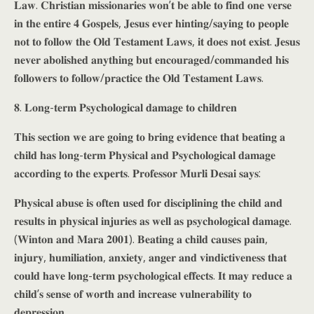
𝐋𝐚𝐰. 𝐂𝐡𝐫𝐢𝐬𝐭𝐢𝐚𝐧 𝐦𝐢𝐬𝐬𝐢𝐨𝐧𝐚𝐫𝐢𝐞𝐬 𝐰𝐨𝐧’𝐭 𝐛𝐞 𝐚𝐛𝐥𝐞 𝐭𝐨 𝐟𝐢𝐧𝐝 𝐨𝐧𝐞 𝐯𝐞𝐫𝐬𝐞
𝐢𝐧 𝐭𝐡𝐞 𝐞𝐧𝐭𝐢𝐫𝐞 𝟒 𝐆𝐨𝐬𝐩𝐞𝐥𝐬, 𝐉𝐞𝐬𝐮𝐬 𝐞𝐯𝐞𝐫 𝐡𝐢𝐧𝐭𝐢𝐧𝐠/𝐬𝐚𝐲𝐢𝐧𝐠 𝐭𝐨 𝐩𝐞𝐨𝐩𝐥𝐞
𝐧𝐨𝐭 𝐭𝐨 𝐟𝐨𝐥𝐥𝐨𝐰 𝐭𝐡𝐞 𝐎𝐥𝐝 𝐓𝐞𝐬𝐭𝐚𝐦𝐞𝐧𝐭 𝐋𝐚𝐰𝐬, 𝐢𝐭 𝐝𝐨𝐞𝐬 𝐧𝐨𝐭 𝐞𝐱𝐢𝐬𝐭. 𝐉𝐞𝐬𝐮𝐬
𝐧𝐞𝐯𝐞𝐫 𝐚𝐛𝐨𝐥𝐢𝐬𝐡𝐞𝐝 𝐚𝐧𝐲𝐭𝐡𝐢𝐧𝐠 𝐛𝐮𝐭 𝐞𝐧𝐜𝐨𝐮𝐫𝐚𝐠𝐞𝐝/𝐜𝐨𝐦𝐦𝐚𝐧𝐝𝐞𝐝 𝐡𝐢𝐬
𝐟𝐨𝐥𝐥𝐨𝐰𝐞𝐫𝐬 𝐭𝐨 𝐟𝐨𝐥𝐥𝐨𝐰/𝐩𝐫𝐚𝐜𝐭𝐢𝐜𝐞 𝐭𝐡𝐞 𝐎𝐥𝐝 𝐓𝐞𝐬𝐭𝐚𝐦𝐞𝐧𝐭 𝐋𝐚𝐰𝐬.
𝟖. 𝐋𝐨𝐧𝐠-𝐭𝐞𝐫𝐦 𝐏𝐬𝐲𝐜𝐡𝐨𝐥𝐨𝐠𝐢𝐜𝐚𝐥 𝐝𝐚𝐦𝐚𝐠𝐞 𝐭𝐨 𝐜𝐡𝐢𝐥𝐝𝐫𝐞𝐧
𝐓𝐡𝐢𝐬 𝐬𝐞𝐜𝐭𝐢𝐨𝐧 𝐰𝐞 𝐚𝐫𝐞 𝐠𝐨𝐢𝐧𝐠 𝐭𝐨 𝐛𝐫𝐢𝐧𝐠 𝐞𝐯𝐢𝐝𝐞𝐧𝐜𝐞 𝐭𝐡𝐚𝐭 𝐛𝐞𝐚𝐭𝐢𝐧𝐠 𝐚
𝐜𝐡𝐢𝐥𝐝 𝐡𝐚𝐬 𝐥𝐨𝐧𝐠-𝐭𝐞𝐫𝐦 𝐏𝐡𝐲𝐬𝐢𝐜𝐚𝐥 𝐚𝐧𝐝 𝐏𝐬𝐲𝐜𝐡𝐨𝐥𝐨𝐠𝐢𝐜𝐚𝐥 𝐝𝐚𝐦𝐚𝐠𝐞
𝐚𝐜𝐜𝐨𝐫𝐝𝐢𝐧𝐠 𝐭𝐨 𝐭𝐡𝐞 𝐞𝐱𝐩𝐞𝐫𝐭𝐬. 𝐏𝐫𝐨𝐟𝐞𝐬𝐬𝐨𝐫 𝐌𝐮𝐫𝐥𝐢 𝐃𝐞𝐬𝐚𝐢 𝐬𝐚𝐲𝐬:
𝐏𝐡𝐲𝐬𝐢𝐜𝐚𝐥 𝐚𝐛𝐮𝐬𝐞 𝐢𝐬 𝐨𝐟𝐭𝐞𝐧 𝐮𝐬𝐞𝐝 𝐟𝐨𝐫 𝐝𝐢𝐬𝐜𝐢𝐩𝐥𝐢𝐧𝐢𝐧𝐠 𝐭𝐡𝐞 𝐜𝐡𝐢𝐥𝐝 𝐚𝐧𝐝
𝐫𝐞𝐬𝐮𝐥𝐭𝐬 𝐢𝐧 𝐩𝐡𝐲𝐬𝐢𝐜𝐚𝐥 𝐢𝐧𝐣𝐮𝐫𝐢𝐞𝐬 𝐚𝐬 𝐰𝐞𝐥𝐥 𝐚𝐬 𝐩𝐬𝐲𝐜𝐡𝐨𝐥𝐨𝐠𝐢𝐜𝐚𝐥 𝐝𝐚𝐦𝐚𝐠𝐞.
(𝐖𝐢𝐧𝐭𝐨𝐧 𝐚𝐧𝐝 𝐌𝐚𝐫𝐚 𝟐𝟎𝟎𝟏). 𝐁𝐞𝐚𝐭𝐢𝐧𝐠 𝐚 𝐜𝐡𝐢𝐥𝐝 𝐜𝐚𝐮𝐬𝐞𝐬 𝐩𝐚𝐢𝐧,
𝐢𝐧𝐣𝐮𝐫𝐲, 𝐡𝐮𝐦𝐢𝐥𝐢𝐚𝐭𝐢𝐨𝐧, 𝐚𝐧𝐱𝐢𝐞𝐭𝐲, 𝐚𝐧𝐠𝐞𝐫 𝐚𝐧𝐝 𝐯𝐢𝐧𝐝𝐢𝐜𝐭𝐢𝐯𝐞𝐧𝐞𝐬𝐬 𝐭𝐡𝐚𝐭
𝐜𝐨𝐮𝐥𝐝 𝐡𝐚𝐯𝐞 𝐥𝐨𝐧𝐠-𝐭𝐞𝐫𝐦 𝐩𝐬𝐲𝐜𝐡𝐨𝐥𝐨𝐠𝐢𝐜𝐚𝐥 𝐞𝐟𝐟𝐞𝐜𝐭𝐬. 𝐈𝐭 𝐦𝐚𝐲 𝐫𝐞𝐝𝐮𝐜𝐞 𝐚
𝐜𝐡𝐢𝐥𝐝’𝐬 𝐬𝐞𝐧𝐬𝐞 𝐨𝐟 𝐰𝐨𝐫𝐭𝐡 𝐚𝐧𝐝 𝐢𝐧𝐜𝐫𝐞𝐚𝐬𝐞 𝐯𝐮𝐥𝐧𝐞𝐫𝐚𝐛𝐢𝐥𝐢𝐭𝐲 𝐭𝐨
𝐝𝐞𝐩𝐫𝐞𝐬𝐬𝐢𝐨𝐧.