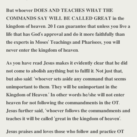
𝐁𝐮𝐭 𝐰𝐡𝐨𝐞𝐯𝐞𝐫 𝐃𝐎𝐄𝐒 𝐀𝐍𝐃 𝐓𝐄𝐀𝐂𝐇𝐄𝐒 𝐖𝐇𝐀𝐓 𝐓𝐇𝐄
𝐂𝐎𝐌𝐌𝐀𝐍𝐃𝐒 𝐒𝐀𝐘 𝐖𝐈𝐋𝐋 𝐁𝐄 𝐂𝐀𝐋𝐋𝐄𝐃 𝐆𝐑𝐄𝐀𝐓 𝐢𝐧 𝐭𝐡𝐞
𝐤𝐢𝐧𝐠𝐝𝐨𝐦 𝐨𝐟 𝐡𝐞𝐚𝐯𝐞𝐧. 𝟐𝟎 𝐈 𝐜𝐚𝐧 𝐠𝐮𝐚𝐫𝐚𝐧𝐭𝐞𝐞 𝐭𝐡𝐚𝐭 𝐮𝐧𝐥𝐞𝐬𝐬 𝐲𝐨𝐮 𝐥𝐢𝐯𝐞 𝐚
𝐥𝐢𝐟𝐞 𝐭𝐡𝐚𝐭 𝐡𝐚𝐬 𝐆𝐨𝐝’𝐬 𝐚𝐩𝐩𝐫𝐨𝐯𝐚𝐥 𝐚𝐧𝐝 𝐝𝐨 𝐢𝐭 𝐦𝐨𝐫𝐞 𝐟𝐚𝐢𝐭𝐡𝐟𝐮𝐥𝐥𝐲 𝐭𝐡𝐚𝐧
𝐭𝐡𝐞 𝐞𝐱𝐩𝐞𝐫𝐭𝐬 𝐢𝐧 𝐌𝐨𝐬𝐞𝐬’ 𝐓𝐞𝐚𝐜𝐡𝐢𝐧𝐠𝐬 𝐚𝐧𝐝 𝐏𝐡𝐚𝐫𝐢𝐬𝐞𝐞𝐬, 𝐲𝐨𝐮 𝐰𝐢𝐥𝐥
𝐧𝐞𝐯𝐞𝐫 𝐞𝐧𝐭𝐞𝐫 𝐭𝐡𝐞 𝐤𝐢𝐧𝐠𝐝𝐨𝐦 𝐨𝐟 𝐡𝐞𝐚𝐯𝐞𝐧.
𝐀𝐬 𝐲𝐨𝐮 𝐡𝐚𝐯𝐞 𝐫𝐞𝐚𝐝 𝐉𝐞𝐬𝐮𝐬 𝐦𝐚𝐤𝐞𝐬 𝐢𝐭 𝐞𝐯𝐢𝐝𝐞𝐧𝐭𝐥𝐲 𝐜𝐥𝐞𝐚𝐫 𝐭𝐡𝐚𝐭 𝐡𝐞 𝐝𝐢𝐝
𝐧𝐨𝐭 𝐜𝐨𝐦𝐞 𝐭𝐨 𝐚𝐛𝐨𝐥𝐢𝐬𝐡 𝐚𝐧𝐲𝐭𝐡𝐢𝐧𝐠 𝐛𝐮𝐭 𝐭𝐨 𝐟𝐮𝐥𝐟𝐢𝐥 𝐢𝐭. 𝐍𝐨𝐭 𝐣𝐮𝐬𝐭 𝐭𝐡𝐚𝐭,
𝐛𝐮𝐭 𝐚𝐥𝐬𝐨 𝐬𝐚𝐢𝐝: ‘𝐰𝐡𝐨𝐞𝐯𝐞𝐫 𝐬𝐞𝐭𝐬 𝐚𝐬𝐢𝐝𝐞 𝐚𝐧𝐲 𝐜𝐨𝐦𝐦𝐚𝐧𝐝 𝐭𝐡𝐚𝐭 𝐬𝐞𝐞𝐦𝐬
𝐮𝐧𝐢𝐦𝐩𝐨𝐫𝐭𝐚𝐧𝐭 𝐭𝐨 𝐭𝐡𝐞𝐦. 𝐓𝐡𝐞𝐲 𝐰𝐢𝐥𝐥 𝐛𝐞 𝐮𝐧𝐢𝐦𝐩𝐨𝐫𝐭𝐚𝐧𝐭 𝐢𝐧 𝐭𝐡𝐞
𝐊𝐢𝐧𝐠𝐝𝐨𝐦 𝐨𝐟 𝐇𝐞𝐚𝐯𝐞𝐧.’ 𝐈𝐧 𝐨𝐭𝐡𝐞𝐫 𝐰𝐨𝐫𝐝𝐬 𝐡𝐞/𝐬𝐡𝐞 𝐰𝐢𝐥𝐥 𝐧𝐨𝐭 𝐞𝐧𝐭𝐞𝐫
𝐡𝐞𝐚𝐯𝐞𝐧 𝐟𝐨𝐫 𝐧𝐨𝐭 𝐟𝐨𝐥𝐥𝐨𝐰𝐢𝐧𝐠 𝐭𝐡𝐞 𝐜𝐨𝐦𝐦𝐚𝐧𝐝𝐦𝐞𝐧𝐭𝐬 𝐢𝐧 𝐭𝐡𝐞 𝐎𝐓.
𝐉𝐞𝐬𝐮𝐬 𝐟𝐮𝐫𝐭𝐡𝐞𝐫 𝐬𝐚𝐢𝐝, ‘𝐰𝐡𝐨𝐞𝐯𝐞𝐫 𝐟𝐨𝐥𝐥𝐨𝐰𝐬 𝐭𝐡𝐞 𝐜𝐨𝐦𝐦𝐚𝐧𝐝𝐦𝐞𝐧𝐭𝐬 𝐚𝐧𝐝
𝐭𝐞𝐚𝐜𝐡𝐞𝐬 𝐢𝐭 𝐰𝐢𝐥𝐥 𝐛𝐞 𝐜𝐚𝐥𝐥𝐞𝐝 ‘𝐠𝐫𝐞𝐚𝐭 𝐢𝐧 𝐭𝐡𝐞 𝐤𝐢𝐧𝐠𝐝𝐨𝐦 𝐨𝐟 𝐡𝐞𝐚𝐯𝐞𝐧’.
𝐉𝐞𝐬𝐮𝐬 𝐩𝐫𝐚𝐢𝐬𝐞𝐬 𝐚𝐧𝐝 𝐥𝐨𝐯𝐞𝐬 𝐭𝐡𝐨𝐬𝐞 𝐰𝐡𝐨 𝐟𝐨𝐥𝐥𝐨𝐰 𝐚𝐧𝐝 𝐩𝐫𝐚𝐜𝐭𝐢𝐜𝐞 𝐎𝐓