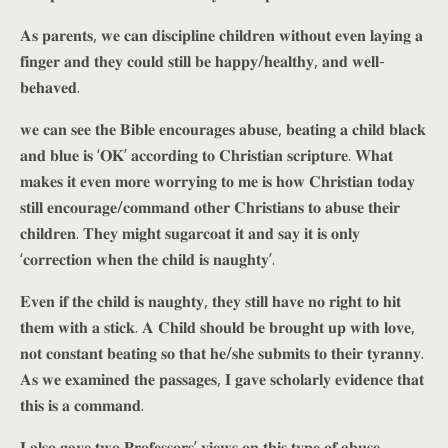
𝐀𝐬 𝐩𝐚𝐫𝐞𝐧𝐭𝐬, 𝐰𝐞 𝐜𝐚𝐧 𝐝𝐢𝐬𝐜𝐢𝐩𝐥𝐢𝐧𝐞 𝐜𝐡𝐢𝐥𝐝𝐫𝐞𝐧 𝐰𝐢𝐭𝐡𝐨𝐮𝐭 𝐞𝐯𝐞𝐧 𝐥𝐚𝐲𝐢𝐧𝐠 𝐚
𝐟𝐢𝐧𝐠𝐞𝐫 𝐚𝐧𝐝 𝐭𝐡𝐞𝐲 𝐜𝐨𝐮𝐥𝐝 𝐬𝐭𝐢𝐥𝐥 𝐛𝐞 𝐡𝐚𝐩𝐩𝐲/𝐡𝐞𝐚𝐥𝐭𝐡𝐲, 𝐚𝐧𝐝 𝐰𝐞𝐥𝐥-
𝐛𝐞𝐡𝐚𝐯𝐞𝐝.
𝐰𝐞 𝐜𝐚𝐧 𝐬𝐞𝐞 𝐭𝐡𝐞 𝐁𝐢𝐛𝐥𝐞 𝐞𝐧𝐜𝐨𝐮𝐫𝐚𝐠𝐞𝐬 𝐚𝐛𝐮𝐬𝐞, 𝐛𝐞𝐚𝐭𝐢𝐧𝐠 𝐚 𝐜𝐡𝐢𝐥𝐝 𝐛𝐥𝐚𝐜𝐤
𝐚𝐧𝐝 𝐛𝐥𝐮𝐞 𝐢𝐬 ‘𝐎𝐊’ 𝐚𝐜𝐜𝐨𝐫𝐝𝐢𝐧𝐠 𝐭𝐨 𝐂𝐡𝐫𝐢𝐬𝐭𝐢𝐚𝐧 𝐬𝐜𝐫𝐢𝐩𝐭𝐮𝐫𝐞. 𝐖𝐡𝐚𝐭
𝐦𝐚𝐤𝐞𝐬 𝐢𝐭 𝐞𝐯𝐞𝐧 𝐦𝐨𝐫𝐞 𝐰𝐨𝐫𝐫𝐲𝐢𝐧𝐠 𝐭𝐨 𝐦𝐞 𝐢𝐬 𝐡𝐨𝐰 𝐂𝐡𝐫𝐢𝐬𝐭𝐢𝐚𝐧 𝐭𝐨𝐝𝐚𝐲
𝐬𝐭𝐢𝐥𝐥 𝐞𝐧𝐜𝐨𝐮𝐫𝐚𝐠𝐞/𝐜𝐨𝐦𝐦𝐚𝐧𝐝 𝐨𝐭𝐡𝐞𝐫 𝐂𝐡𝐫𝐢𝐬𝐭𝐢𝐚𝐧𝐬 𝐭𝐨 𝐚𝐛𝐮𝐬𝐞 𝐭𝐡𝐞𝐢𝐫
𝐜𝐡𝐢𝐥𝐝𝐫𝐞𝐧. 𝐓𝐡𝐞𝐲 𝐦𝐢𝐠𝐡𝐭 𝐬𝐮𝐠𝐚𝐫𝐜𝐨𝐚𝐭 𝐢𝐭 𝐚𝐧𝐝 𝐬𝐚𝐲 𝐢𝐭 𝐢𝐬 𝐨𝐧𝐥𝐲
‘𝐜𝐨𝐫𝐫𝐞𝐜𝐭𝐢𝐨𝐧 𝐰𝐡𝐞𝐧 𝐭𝐡𝐞 𝐜𝐡𝐢𝐥𝐝 𝐢𝐬 𝐧𝐚𝐮𝐠𝐡𝐭𝐲’.
𝐄𝐯𝐞𝐧 𝐢𝐟 𝐭𝐡𝐞 𝐜𝐡𝐢𝐥𝐝 𝐢𝐬 𝐧𝐚𝐮𝐠𝐡𝐭𝐲, 𝐭𝐡𝐞𝐲 𝐬𝐭𝐢𝐥𝐥 𝐡𝐚𝐯𝐞 𝐧𝐨 𝐫𝐢𝐠𝐡𝐭 𝐭𝐨 𝐡𝐢𝐭
𝐭𝐡𝐞𝐦 𝐰𝐢𝐭𝐡 𝐚 𝐬𝐭𝐢𝐜𝐤. 𝐀 𝐂𝐡𝐢𝐥𝐝 𝐬𝐡𝐨𝐮𝐥𝐝 𝐛𝐞 𝐛𝐫𝐨𝐮𝐠𝐡𝐭 𝐮𝐩 𝐰𝐢𝐭𝐡 𝐥𝐨𝐯𝐞,
𝐧𝐨𝐭 𝐜𝐨𝐧𝐬𝐭𝐚𝐧𝐭 𝐛𝐞𝐚𝐭𝐢𝐧𝐠 𝐬𝐨 𝐭𝐡𝐚𝐭 𝐡𝐞/𝐬𝐡𝐞 𝐬𝐮𝐛𝐦𝐢𝐭𝐬 𝐭𝐨 𝐭𝐡𝐞𝐢𝐫 𝐭𝐲𝐫𝐚𝐧𝐧𝐲.
𝐀𝐬 𝐰𝐞 𝐞𝐱𝐚𝐦𝐢𝐧𝐞𝐝 𝐭𝐡𝐞 𝐩𝐚𝐬𝐬𝐚𝐠𝐞𝐬, 𝐈 𝐠𝐚𝐯𝐞 𝐬𝐜𝐡𝐨𝐥𝐚𝐫𝐥𝐲 𝐞𝐯𝐢𝐝𝐞𝐧𝐜𝐞 𝐭𝐡𝐚𝐭
𝐭𝐡𝐢𝐬 𝐢𝐬 𝐚 𝐜𝐨𝐦𝐦𝐚𝐧𝐝.
𝐈 𝐚𝐥𝐬𝐨 𝐠𝐚𝐯𝐞 𝐭𝐰𝐨 𝐏𝐫𝐨𝐟𝐞𝐬𝐬𝐨𝐫𝐬’ 𝐯𝐢𝐞𝐰𝐬 𝐨𝐧 𝐭𝐡𝐢𝐬 𝐭𝐲𝐩𝐞 𝐨𝐟 𝐚𝐛𝐮𝐬𝐞