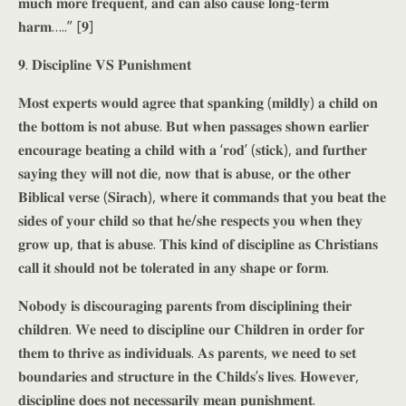
𝐦𝐮𝐜𝐡 𝐦𝐨𝐫𝐞 𝐟𝐫𝐞𝐪𝐮𝐞𝐧𝐭, 𝐚𝐧𝐝 𝐜𝐚𝐧 𝐚𝐥𝐬𝐨 𝐜𝐚𝐮𝐬𝐞 𝐥𝐨𝐧𝐠-𝐭𝐞𝐫𝐦
𝐡𝐚𝐫𝐦…..” [𝟗]
𝟗. 𝐃𝐢𝐬𝐜𝐢𝐩𝐥𝐢𝐧𝐞 𝐕𝐒 𝐏𝐮𝐧𝐢𝐬𝐡𝐦𝐞𝐧𝐭
𝐌𝐨𝐬𝐭 𝐞𝐱𝐩𝐞𝐫𝐭𝐬 𝐰𝐨𝐮𝐥𝐝 𝐚𝐠𝐫𝐞𝐞 𝐭𝐡𝐚𝐭 𝐬𝐩𝐚𝐧𝐤𝐢𝐧𝐠 (𝐦𝐢𝐥𝐝𝐥𝐲) 𝐚 𝐜𝐡𝐢𝐥𝐝 𝐨𝐧
𝐭𝐡𝐞 𝐛𝐨𝐭𝐭𝐨𝐦 𝐢𝐬 𝐧𝐨𝐭 𝐚𝐛𝐮𝐬𝐞. 𝐁𝐮𝐭 𝐰𝐡𝐞𝐧 𝐩𝐚𝐬𝐬𝐚𝐠𝐞𝐬 𝐬𝐡𝐨𝐰𝐧 𝐞𝐚𝐫𝐥𝐢𝐞𝐫
𝐞𝐧𝐜𝐨𝐮𝐫𝐚𝐠𝐞 𝐛𝐞𝐚𝐭𝐢𝐧𝐠 𝐚 𝐜𝐡𝐢𝐥𝐝 𝐰𝐢𝐭𝐡 𝐚 ‘𝐫𝐨𝐝’ (𝐬𝐭𝐢𝐜𝐤), 𝐚𝐧𝐝 𝐟𝐮𝐫𝐭𝐡𝐞𝐫
𝐬𝐚𝐲𝐢𝐧𝐠 𝐭𝐡𝐞𝐲 𝐰𝐢𝐥𝐥 𝐧𝐨𝐭 𝐝𝐢𝐞, 𝐧𝐨𝐰 𝐭𝐡𝐚𝐭 𝐢𝐬 𝐚𝐛𝐮𝐬𝐞, 𝐨𝐫 𝐭𝐡𝐞 𝐨𝐭𝐡𝐞𝐫
𝐁𝐢𝐛𝐥𝐢𝐜𝐚𝐥 𝐯𝐞𝐫𝐬𝐞 (𝐒𝐢𝐫𝐚𝐜𝐡), 𝐰𝐡𝐞𝐫𝐞 𝐢𝐭 𝐜𝐨𝐦𝐦𝐚𝐧𝐝𝐬 𝐭𝐡𝐚𝐭 𝐲𝐨𝐮 𝐛𝐞𝐚𝐭 𝐭𝐡𝐞
𝐬𝐢𝐝𝐞𝐬 𝐨𝐟 𝐲𝐨𝐮𝐫 𝐜𝐡𝐢𝐥𝐝 𝐬𝐨 𝐭𝐡𝐚𝐭 𝐡𝐞/𝐬𝐡𝐞 𝐫𝐞𝐬𝐩𝐞𝐜𝐭𝐬 𝐲𝐨𝐮 𝐰𝐡𝐞𝐧 𝐭𝐡𝐞𝐲
𝐠𝐫𝐨𝐰 𝐮𝐩, 𝐭𝐡𝐚𝐭 𝐢𝐬 𝐚𝐛𝐮𝐬𝐞. 𝐓𝐡𝐢𝐬 𝐤𝐢𝐧𝐝 𝐨𝐟 𝐝𝐢𝐬𝐜𝐢𝐩𝐥𝐢𝐧𝐞 𝐚𝐬 𝐂𝐡𝐫𝐢𝐬𝐭𝐢𝐚𝐧𝐬
𝐜𝐚𝐥𝐥 𝐢𝐭 𝐬𝐡𝐨𝐮𝐥𝐝 𝐧𝐨𝐭 𝐛𝐞 𝐭𝐨𝐥𝐞𝐫𝐚𝐭𝐞𝐝 𝐢𝐧 𝐚𝐧𝐲 𝐬𝐡𝐚𝐩𝐞 𝐨𝐫 𝐟𝐨𝐫𝐦.
𝐍𝐨𝐛𝐨𝐝𝐲 𝐢𝐬 𝐝𝐢𝐬𝐜𝐨𝐮𝐫𝐚𝐠𝐢𝐧𝐠 𝐩𝐚𝐫𝐞𝐧𝐭𝐬 𝐟𝐫𝐨𝐦 𝐝𝐢𝐬𝐜𝐢𝐩𝐥𝐢𝐧𝐢𝐧𝐠 𝐭𝐡𝐞𝐢𝐫
𝐜𝐡𝐢𝐥𝐝𝐫𝐞𝐧. 𝐖𝐞 𝐧𝐞𝐞𝐝 𝐭𝐨 𝐝𝐢𝐬𝐜𝐢𝐩𝐥𝐢𝐧𝐞 𝐨𝐮𝐫 𝐂𝐡𝐢𝐥𝐝𝐫𝐞𝐧 𝐢𝐧 𝐨𝐫𝐝𝐞𝐫 𝐟𝐨𝐫
𝐭𝐡𝐞𝐦 𝐭𝐨 𝐭𝐡𝐫𝐢𝐯𝐞 𝐚𝐬 𝐢𝐧𝐝𝐢𝐯𝐢𝐝𝐮𝐚𝐥𝐬. 𝐀𝐬 𝐩𝐚𝐫𝐞𝐧𝐭𝐬, 𝐰𝐞 𝐧𝐞𝐞𝐝 𝐭𝐨 𝐬𝐞𝐭
𝐛𝐨𝐮𝐧𝐝𝐚𝐫𝐢𝐞𝐬 𝐚𝐧𝐝 𝐬𝐭𝐫𝐮𝐜𝐭𝐮𝐫𝐞 𝐢𝐧 𝐭𝐡𝐞 𝐂𝐡𝐢𝐥𝐝𝐬’𝐬 𝐥𝐢𝐯𝐞𝐬. 𝐇𝐨𝐰𝐞𝐯𝐞𝐫,
𝐝𝐢𝐬𝐜𝐢𝐩𝐥𝐢𝐧𝐞 𝐝𝐨𝐞𝐬 𝐧𝐨𝐭 𝐧𝐞𝐜𝐞𝐬𝐬𝐚𝐫𝐢𝐥𝐲 𝐦𝐞𝐚𝐧 𝐩𝐮𝐧𝐢𝐬𝐡𝐦𝐞𝐧𝐭.