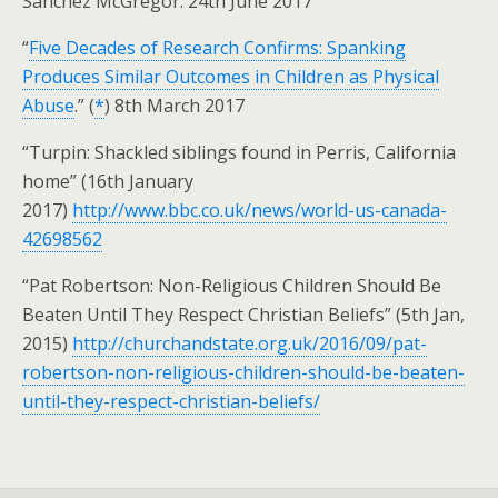
Sanchez McGregor. 24th June 2017
“
Five Decades of Research Confirms: Spanking
Produces Similar Outcomes in Children as Physical
Abuse
.” (
*
) 8th March 2017
“Turpin: Shackled siblings found in Perris, California
home” (16th January
2017)
http://www.bbc.co.uk/news/world-us-canada-
42698562
“Pat Robertson: Non-Religious Children Should Be
Beaten Until They Respect Christian Beliefs” (5th Jan,
2015)
http://churchandstate.org.uk/2016/09/pat-
robertson-non-religious-children-should-be-beaten-
until-they-respect-christian-beliefs/