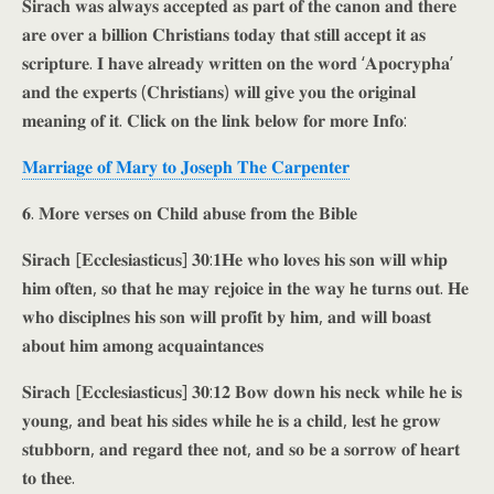
𝐒𝐢𝐫𝐚𝐜𝐡 𝐰𝐚𝐬 𝐚𝐥𝐰𝐚𝐲𝐬 𝐚𝐜𝐜𝐞𝐩𝐭𝐞𝐝 𝐚𝐬 𝐩𝐚𝐫𝐭 𝐨𝐟 𝐭𝐡𝐞 𝐜𝐚𝐧𝐨𝐧 𝐚𝐧𝐝 𝐭𝐡𝐞𝐫𝐞
𝐚𝐫𝐞 𝐨𝐯𝐞𝐫 𝐚 𝐛𝐢𝐥𝐥𝐢𝐨𝐧 𝐂𝐡𝐫𝐢𝐬𝐭𝐢𝐚𝐧𝐬 𝐭𝐨𝐝𝐚𝐲 𝐭𝐡𝐚𝐭 𝐬𝐭𝐢𝐥𝐥 𝐚𝐜𝐜𝐞𝐩𝐭 𝐢𝐭 𝐚𝐬
𝐬𝐜𝐫𝐢𝐩𝐭𝐮𝐫𝐞. 𝐈 𝐡𝐚𝐯𝐞 𝐚𝐥𝐫𝐞𝐚𝐝𝐲 𝐰𝐫𝐢𝐭𝐭𝐞𝐧 𝐨𝐧 𝐭𝐡𝐞 𝐰𝐨𝐫𝐝 ‘𝐀𝐩𝐨𝐜𝐫𝐲𝐩𝐡𝐚’
𝐚𝐧𝐝 𝐭𝐡𝐞 𝐞𝐱𝐩𝐞𝐫𝐭𝐬 (𝐂𝐡𝐫𝐢𝐬𝐭𝐢𝐚𝐧𝐬) 𝐰𝐢𝐥𝐥 𝐠𝐢𝐯𝐞 𝐲𝐨𝐮 𝐭𝐡𝐞 𝐨𝐫𝐢𝐠𝐢𝐧𝐚𝐥
𝐦𝐞𝐚𝐧𝐢𝐧𝐠 𝐨𝐟 𝐢𝐭. 𝐂𝐥𝐢𝐜𝐤 𝐨𝐧 𝐭𝐡𝐞 𝐥𝐢𝐧𝐤 𝐛𝐞𝐥𝐨𝐰 𝐟𝐨𝐫 𝐦𝐨𝐫𝐞 𝐈𝐧𝐟𝐨:
𝐌𝐚𝐫𝐫𝐢𝐚𝐠𝐞 𝐨𝐟 𝐌𝐚𝐫𝐲 𝐭𝐨 𝐉𝐨𝐬𝐞𝐩𝐡 𝐓𝐡𝐞 𝐂𝐚𝐫𝐩𝐞𝐧𝐭𝐞𝐫
𝟔. 𝐌𝐨𝐫𝐞 𝐯𝐞𝐫𝐬𝐞𝐬 𝐨𝐧 𝐂𝐡𝐢𝐥𝐝 𝐚𝐛𝐮𝐬𝐞 𝐟𝐫𝐨𝐦 𝐭𝐡𝐞 𝐁𝐢𝐛𝐥𝐞
𝐒𝐢𝐫𝐚𝐜𝐡 [𝐄𝐜𝐜𝐥𝐞𝐬𝐢𝐚𝐬𝐭𝐢𝐜𝐮𝐬] 𝟑𝟎:𝟏𝐇𝐞 𝐰𝐡𝐨 𝐥𝐨𝐯𝐞𝐬 𝐡𝐢𝐬 𝐬𝐨𝐧 𝐰𝐢𝐥𝐥 𝐰𝐡𝐢𝐩
𝐡𝐢𝐦 𝐨𝐟𝐭𝐞𝐧, 𝐬𝐨 𝐭𝐡𝐚𝐭 𝐡𝐞 𝐦𝐚𝐲 𝐫𝐞𝐣𝐨𝐢𝐜𝐞 𝐢𝐧 𝐭𝐡𝐞 𝐰𝐚𝐲 𝐡𝐞 𝐭𝐮𝐫𝐧𝐬 𝐨𝐮𝐭. 𝐇𝐞
𝐰𝐡𝐨 𝐝𝐢𝐬𝐜𝐢𝐩𝐥𝐧𝐞𝐬 𝐡𝐢𝐬 𝐬𝐨𝐧 𝐰𝐢𝐥𝐥 𝐩𝐫𝐨𝐟𝐢𝐭 𝐛𝐲 𝐡𝐢𝐦, 𝐚𝐧𝐝 𝐰𝐢𝐥𝐥 𝐛𝐨𝐚𝐬𝐭
𝐚𝐛𝐨𝐮𝐭 𝐡𝐢𝐦 𝐚𝐦𝐨𝐧𝐠 𝐚𝐜𝐪𝐮𝐚𝐢𝐧𝐭𝐚𝐧𝐜𝐞𝐬
𝐒𝐢𝐫𝐚𝐜𝐡 [𝐄𝐜𝐜𝐥𝐞𝐬𝐢𝐚𝐬𝐭𝐢𝐜𝐮𝐬] 𝟑𝟎:𝟏𝟐 𝐁𝐨𝐰 𝐝𝐨𝐰𝐧 𝐡𝐢𝐬 𝐧𝐞𝐜𝐤 𝐰𝐡𝐢𝐥𝐞 𝐡𝐞 𝐢𝐬
𝐲𝐨𝐮𝐧𝐠, 𝐚𝐧𝐝 𝐛𝐞𝐚𝐭 𝐡𝐢𝐬 𝐬𝐢𝐝𝐞𝐬 𝐰𝐡𝐢𝐥𝐞 𝐡𝐞 𝐢𝐬 𝐚 𝐜𝐡𝐢𝐥𝐝, 𝐥𝐞𝐬𝐭 𝐡𝐞 𝐠𝐫𝐨𝐰
𝐬𝐭𝐮𝐛𝐛𝐨𝐫𝐧, 𝐚𝐧𝐝 𝐫𝐞𝐠𝐚𝐫𝐝 𝐭𝐡𝐞𝐞 𝐧𝐨𝐭, 𝐚𝐧𝐝 𝐬𝐨 𝐛𝐞 𝐚 𝐬𝐨𝐫𝐫𝐨𝐰 𝐨𝐟 𝐡𝐞𝐚𝐫𝐭
𝐭𝐨 𝐭𝐡𝐞𝐞.