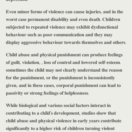
𝐄𝐯𝐞𝐧 𝐦𝐢𝐧𝐨𝐫 𝐟𝐨𝐫𝐦𝐬 𝐨𝐟 𝐯𝐢𝐨𝐥𝐞𝐧𝐜𝐞 𝐜𝐚𝐧 𝐜𝐚𝐮𝐬𝐞 𝐢𝐧𝐣𝐮𝐫𝐢𝐞𝐬, 𝐚𝐧𝐝 𝐢𝐧 𝐭𝐡𝐞
𝐰𝐨𝐫𝐬𝐭 𝐜𝐚𝐬𝐞 𝐩𝐞𝐫𝐦𝐚𝐧𝐞𝐧𝐭 𝐝𝐢𝐬𝐚𝐛𝐢𝐥𝐢𝐭𝐲 𝐚𝐧𝐝 𝐞𝐯𝐞𝐧 𝐝𝐞𝐚𝐭𝐡. 𝐂𝐡𝐢𝐥𝐝𝐫𝐞𝐧
𝐬𝐮𝐛𝐣𝐞𝐜𝐭𝐞𝐝 𝐭𝐨 𝐫𝐞𝐩𝐞𝐚𝐭𝐞𝐝 𝐯𝐢𝐨𝐥𝐞𝐧𝐜𝐞 𝐦𝐚𝐲 𝐞𝐱𝐡𝐢𝐛𝐢𝐭 𝐝𝐲𝐬𝐟𝐮𝐧𝐜𝐭𝐢𝐨𝐧𝐚𝐥
𝐛𝐞𝐡𝐚𝐯𝐢𝐨𝐮𝐫 𝐬𝐮𝐜𝐡 𝐚𝐬 𝐩𝐨𝐨𝐫 𝐜𝐨𝐦𝐦𝐮𝐧𝐢𝐜𝐚𝐭𝐢𝐨𝐧 𝐚𝐧𝐝 𝐭𝐡𝐞𝐲 𝐦𝐚𝐲
𝐝𝐢𝐬𝐩𝐥𝐚𝐲 𝐚𝐠𝐠𝐫𝐞𝐬𝐬𝐢𝐯𝐞 𝐛𝐞𝐡𝐚𝐯𝐢𝐨𝐮𝐫 𝐭𝐨𝐰𝐚𝐫𝐝𝐬 𝐭𝐡𝐞𝐦𝐬𝐞𝐥𝐯𝐞𝐬 𝐚𝐧𝐝 𝐨𝐭𝐡𝐞𝐫𝐬.
𝐂𝐡𝐢𝐥𝐝 𝐚𝐛𝐮𝐬𝐞 𝐚𝐧𝐝 𝐩𝐡𝐲𝐬𝐢𝐜𝐚𝐥 𝐩𝐮𝐧𝐢𝐬𝐡𝐦𝐞𝐧𝐭 𝐜𝐚𝐧 𝐩𝐫𝐨𝐝𝐮𝐜𝐞 𝐟𝐞𝐞𝐥𝐢𝐧𝐠𝐬
𝐨𝐟 𝐠𝐮𝐢𝐥𝐭, 𝐯𝐢𝐨𝐥𝐚𝐭𝐢𝐨𝐧, , 𝐥𝐨𝐬𝐬 𝐨𝐟 𝐜𝐨𝐧𝐭𝐫𝐨𝐥 𝐚𝐧𝐝 𝐥𝐨𝐰𝐞𝐫𝐞𝐝 𝐬𝐞𝐥𝐟-𝐞𝐬𝐭𝐞𝐞𝐦.
𝐬𝐨𝐦𝐞𝐭𝐢𝐦𝐞𝐬 𝐭𝐡𝐞 𝐜𝐡𝐢𝐥𝐝 𝐦𝐚𝐲 𝐧𝐨𝐭 𝐜𝐥𝐞𝐚𝐫𝐥𝐲 𝐮𝐧𝐝𝐞𝐫𝐬𝐭𝐚𝐧𝐝 𝐭𝐡𝐞 𝐫𝐞𝐚𝐬𝐨𝐧
𝐟𝐨𝐫 𝐭𝐡𝐞 𝐩𝐮𝐧𝐢𝐬𝐡𝐦𝐞𝐧𝐭, 𝐨𝐫 𝐭𝐡𝐞 𝐩𝐮𝐧𝐢𝐬𝐡𝐦𝐞𝐧𝐭 𝐢𝐬 𝐢𝐧𝐜𝐨𝐧𝐬𝐢𝐬𝐭𝐞𝐧𝐭𝐥𝐲
𝐠𝐢𝐯𝐞𝐧, 𝐚𝐧𝐝 𝐢𝐧 𝐭𝐡𝐞𝐬𝐞 𝐜𝐚𝐬𝐞𝐬, 𝐜𝐨𝐫𝐩𝐨𝐫𝐚𝐥 𝐩𝐮𝐧𝐢𝐬𝐡𝐦𝐞𝐧𝐭 𝐜𝐚𝐧 𝐥𝐞𝐚𝐝 𝐭𝐨
𝐩𝐚𝐬𝐬𝐢𝐯𝐢𝐭𝐲 𝐨𝐫 𝐬𝐭𝐫𝐨𝐧𝐠 𝐟𝐞𝐞𝐥𝐢𝐧𝐠𝐬 𝐨𝐟 𝐡𝐞𝐥𝐩𝐥𝐞𝐬𝐬𝐧𝐞𝐬𝐬.
𝐖𝐡𝐢𝐥𝐞 𝐛𝐢𝐨𝐥𝐨𝐠𝐢𝐜𝐚𝐥 𝐚𝐧𝐝 𝐯𝐚𝐫𝐢𝐨𝐮𝐬 𝐬𝐨𝐜𝐢𝐚𝐥 𝐟𝐚𝐜𝐭𝐨𝐫𝐬 𝐢𝐧𝐭𝐞𝐫𝐚𝐜𝐭 𝐢𝐧
𝐜𝐨𝐧𝐭𝐫𝐢𝐛𝐮𝐭𝐢𝐧𝐠 𝐭𝐨 𝐚 𝐜𝐡𝐢𝐥𝐝’𝐬 𝐝𝐞𝐯𝐞𝐥𝐨𝐩𝐦𝐞𝐧𝐭, 𝐬𝐭𝐮𝐝𝐢𝐞𝐬 𝐬𝐡𝐨𝐰 𝐭𝐡𝐚𝐭
𝐜𝐡𝐢𝐥𝐝 𝐚𝐛𝐮𝐬𝐞 𝐚𝐧𝐝 𝐩𝐡𝐲𝐬𝐢𝐜𝐚𝐥 𝐯𝐢𝐨𝐥𝐞𝐧𝐜𝐞 𝐢𝐧 𝐞𝐚𝐫𝐥𝐲 𝐲𝐞𝐚𝐫𝐬 𝐜𝐨𝐧𝐭𝐫𝐢𝐛𝐮𝐭𝐞
𝐬𝐢𝐠𝐧𝐢𝐟𝐢𝐜𝐚𝐧𝐭𝐥𝐲 𝐭𝐨 𝐚 𝐡𝐢𝐠𝐡𝐞𝐫 𝐫𝐢𝐬𝐤 𝐨𝐟 𝐜𝐡𝐢𝐥𝐝𝐫𝐞𝐧 𝐭𝐮𝐫𝐧𝐢𝐧𝐠 𝐯𝐢𝐨𝐥𝐞𝐧𝐭