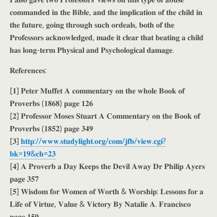
𝐜𝐨𝐦𝐦𝐚𝐧𝐝𝐞𝐝 𝐢𝐧 𝐭𝐡𝐞 𝐁𝐢𝐛𝐥𝐞, 𝐚𝐧𝐝 𝐭𝐡𝐞 𝐢𝐦𝐩𝐥𝐢𝐜𝐚𝐭𝐢𝐨𝐧 𝐨𝐟 𝐭𝐡𝐞 𝐜𝐡𝐢𝐥𝐝 𝐢𝐧
𝐭𝐡𝐞 𝐟𝐮𝐭𝐮𝐫𝐞, 𝐠𝐨𝐢𝐧𝐠 𝐭𝐡𝐫𝐨𝐮𝐠𝐡 𝐬𝐮𝐜𝐡 𝐨𝐫𝐝𝐞𝐚𝐥𝐬, 𝐛𝐨𝐭𝐡 𝐨𝐟 𝐭𝐡𝐞
𝐏𝐫𝐨𝐟𝐞𝐬𝐬𝐨𝐫𝐬 𝐚𝐜𝐤𝐧𝐨𝐰𝐥𝐞𝐝𝐠𝐞𝐝, 𝐦𝐚𝐝𝐞 𝐢𝐭 𝐜𝐥𝐞𝐚𝐫 𝐭𝐡𝐚𝐭 𝐛𝐞𝐚𝐭𝐢𝐧𝐠 𝐚 𝐜𝐡𝐢𝐥𝐝
𝐡𝐚𝐬 𝐥𝐨𝐧𝐠-𝐭𝐞𝐫𝐦 𝐏𝐡𝐲𝐬𝐢𝐜𝐚𝐥 𝐚𝐧𝐝 𝐏𝐬𝐲𝐜𝐡𝐨𝐥𝐨𝐠𝐢𝐜𝐚𝐥 𝐝𝐚𝐦𝐚𝐠𝐞.
𝐑𝐞𝐟𝐞𝐫𝐞𝐧𝐜𝐞𝐬:
[𝟏] 𝐏𝐞𝐭𝐞𝐫 𝐌𝐮𝐟𝐟𝐞𝐭 𝐀 𝐜𝐨𝐦𝐦𝐞𝐧𝐭𝐚𝐫𝐲 𝐨𝐧 𝐭𝐡𝐞 𝐰𝐡𝐨𝐥𝐞 𝐁𝐨𝐨𝐤 𝐨𝐟
𝐏𝐫𝐨𝐯𝐞𝐫𝐛𝐬 (𝟏𝟖𝟔𝟖) 𝐩𝐚𝐠𝐞 𝟏𝟐𝟔
[𝟐] 𝐏𝐫𝐨𝐟𝐞𝐬𝐬𝐨𝐫 𝐌𝐨𝐬𝐞𝐬 𝐒𝐭𝐮𝐚𝐫𝐭 𝐀 𝐂𝐨𝐦𝐦𝐞𝐧𝐭𝐚𝐫𝐲 𝐨𝐧 𝐭𝐡𝐞 𝐁𝐨𝐨𝐤 𝐨𝐟
𝐏𝐫𝐨𝐯𝐞𝐫𝐛𝐬 (𝟏𝟖𝟓𝟐) 𝐩𝐚𝐠𝐞 𝟑𝟒𝟗
[𝟑]
𝐡𝐭𝐭𝐩://𝐰𝐰𝐰.𝐬𝐭𝐮𝐝𝐲𝐥𝐢𝐠𝐡𝐭.𝐨𝐫𝐠/𝐜𝐨𝐦/𝐣𝐟𝐛/𝐯𝐢𝐞𝐰.𝐜𝐠𝐢?
𝐛𝐤=𝟏𝟗&𝐜𝐡=𝟐𝟑
[𝟒] 𝐀 𝐏𝐫𝐨𝐯𝐞𝐫𝐛 𝐚 𝐃𝐚𝐲 𝐊𝐞𝐞𝐩𝐬 𝐭𝐡𝐞 𝐃𝐞𝐯𝐢𝐥 𝐀𝐰𝐚𝐲 𝐃𝐫 𝐏𝐡𝐢𝐥𝐢𝐩 𝐀𝐲𝐞𝐫𝐬
𝐩𝐚𝐠𝐞 𝟑𝟓𝟕
[𝟓] 𝐖𝐢𝐬𝐝𝐨𝐦 𝐟𝐨𝐫 𝐖𝐨𝐦𝐞𝐧 𝐨𝐟 𝐖𝐨𝐫𝐭𝐡 & 𝐖𝐨𝐫𝐬𝐡𝐢𝐩: 𝐋𝐞𝐬𝐬𝐨𝐧𝐬 𝐟𝐨𝐫 𝐚
𝐋𝐢𝐟𝐞 𝐨𝐟 𝐕𝐢𝐫𝐭𝐮𝐞, 𝐕𝐚𝐥𝐮𝐞 & 𝐕𝐢𝐜𝐭𝐨𝐫𝐲 𝐁𝐲 𝐍𝐚𝐭𝐚𝐥𝐢𝐞 𝐀. 𝐅𝐫𝐚𝐧𝐜𝐢𝐬𝐜𝐨
𝐩𝐚𝐠𝐞 𝟏𝟓𝟎