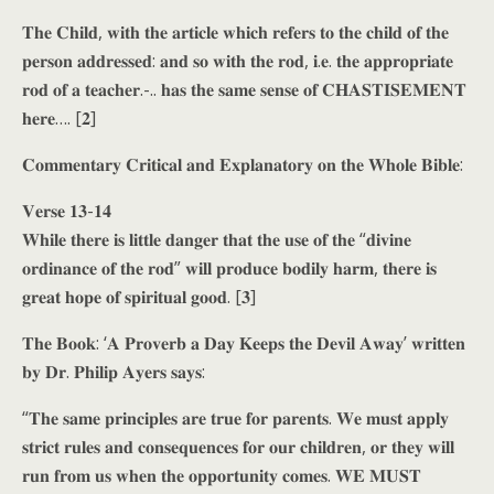
𝐓𝐡𝐞 𝐂𝐡𝐢𝐥𝐝, 𝐰𝐢𝐭𝐡 𝐭𝐡𝐞 𝐚𝐫𝐭𝐢𝐜𝐥𝐞 𝐰𝐡𝐢𝐜𝐡 𝐫𝐞𝐟𝐞𝐫𝐬 𝐭𝐨 𝐭𝐡𝐞 𝐜𝐡𝐢𝐥𝐝 𝐨𝐟 𝐭𝐡𝐞
𝐩𝐞𝐫𝐬𝐨𝐧 𝐚𝐝𝐝𝐫𝐞𝐬𝐬𝐞𝐝: 𝐚𝐧𝐝 𝐬𝐨 𝐰𝐢𝐭𝐡 𝐭𝐡𝐞 𝐫𝐨𝐝, 𝐢.𝐞. 𝐭𝐡𝐞 𝐚𝐩𝐩𝐫𝐨𝐩𝐫𝐢𝐚𝐭𝐞
𝐫𝐨𝐝 𝐨𝐟 𝐚 𝐭𝐞𝐚𝐜𝐡𝐞𝐫.-.. 𝐡𝐚𝐬 𝐭𝐡𝐞 𝐬𝐚𝐦𝐞 𝐬𝐞𝐧𝐬𝐞 𝐨𝐟 𝐂𝐇𝐀𝐒𝐓𝐈𝐒𝐄𝐌𝐄𝐍𝐓
𝐡𝐞𝐫𝐞…. [𝟐]
𝐂𝐨𝐦𝐦𝐞𝐧𝐭𝐚𝐫𝐲 𝐂𝐫𝐢𝐭𝐢𝐜𝐚𝐥 𝐚𝐧𝐝 𝐄𝐱𝐩𝐥𝐚𝐧𝐚𝐭𝐨𝐫𝐲 𝐨𝐧 𝐭𝐡𝐞 𝐖𝐡𝐨𝐥𝐞 𝐁𝐢𝐛𝐥𝐞:
𝐕𝐞𝐫𝐬𝐞 𝟏𝟑-𝟏𝟒
𝐖𝐡𝐢𝐥𝐞 𝐭𝐡𝐞𝐫𝐞 𝐢𝐬 𝐥𝐢𝐭𝐭𝐥𝐞 𝐝𝐚𝐧𝐠𝐞𝐫 𝐭𝐡𝐚𝐭 𝐭𝐡𝐞 𝐮𝐬𝐞 𝐨𝐟 𝐭𝐡𝐞 “𝐝𝐢𝐯𝐢𝐧𝐞
𝐨𝐫𝐝𝐢𝐧𝐚𝐧𝐜𝐞 𝐨𝐟 𝐭𝐡𝐞 𝐫𝐨𝐝” 𝐰𝐢𝐥𝐥 𝐩𝐫𝐨𝐝𝐮𝐜𝐞 𝐛𝐨𝐝𝐢𝐥𝐲 𝐡𝐚𝐫𝐦, 𝐭𝐡𝐞𝐫𝐞 𝐢𝐬
𝐠𝐫𝐞𝐚𝐭 𝐡𝐨𝐩𝐞 𝐨𝐟 𝐬𝐩𝐢𝐫𝐢𝐭𝐮𝐚𝐥 𝐠𝐨𝐨𝐝. [𝟑]
𝐓𝐡𝐞 𝐁𝐨𝐨𝐤: ‘𝐀 𝐏𝐫𝐨𝐯𝐞𝐫𝐛 𝐚 𝐃𝐚𝐲 𝐊𝐞𝐞𝐩𝐬 𝐭𝐡𝐞 𝐃𝐞𝐯𝐢𝐥 𝐀𝐰𝐚𝐲’ 𝐰𝐫𝐢𝐭𝐭𝐞𝐧
𝐛𝐲 𝐃𝐫. 𝐏𝐡𝐢𝐥𝐢𝐩 𝐀𝐲𝐞𝐫𝐬 𝐬𝐚𝐲𝐬:
“𝐓𝐡𝐞 𝐬𝐚𝐦𝐞 𝐩𝐫𝐢𝐧𝐜𝐢𝐩𝐥𝐞𝐬 𝐚𝐫𝐞 𝐭𝐫𝐮𝐞 𝐟𝐨𝐫 𝐩𝐚𝐫𝐞𝐧𝐭𝐬. 𝐖𝐞 𝐦𝐮𝐬𝐭 𝐚𝐩𝐩𝐥𝐲
𝐬𝐭𝐫𝐢𝐜𝐭 𝐫𝐮𝐥𝐞𝐬 𝐚𝐧𝐝 𝐜𝐨𝐧𝐬𝐞𝐪𝐮𝐞𝐧𝐜𝐞𝐬 𝐟𝐨𝐫 𝐨𝐮𝐫 𝐜𝐡𝐢𝐥𝐝𝐫𝐞𝐧, 𝐨𝐫 𝐭𝐡𝐞𝐲 𝐰𝐢𝐥𝐥
𝐫𝐮𝐧 𝐟𝐫𝐨𝐦 𝐮𝐬 𝐰𝐡𝐞𝐧 𝐭𝐡𝐞 𝐨𝐩𝐩𝐨𝐫𝐭𝐮𝐧𝐢𝐭𝐲 𝐜𝐨𝐦𝐞𝐬. 𝐖𝐄 𝐌𝐔𝐒𝐓