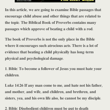
𝐈𝐧 𝐭𝐡𝐢𝐬 𝐚𝐫𝐭𝐢𝐜𝐥𝐞, 𝐰𝐞 𝐚𝐫𝐞 𝐠𝐨𝐢𝐧𝐠 𝐭𝐨 𝐞𝐱𝐚𝐦𝐢𝐧𝐞 𝐁𝐢𝐛𝐥𝐞 𝐩𝐚𝐬𝐬𝐚𝐠𝐞𝐬 𝐭𝐡𝐚𝐭
𝐞𝐧𝐜𝐨𝐮𝐫𝐚𝐠𝐞 𝐜𝐡𝐢𝐥𝐝 𝐚𝐛𝐮𝐬𝐞 𝐚𝐧𝐝 𝐨𝐭𝐡𝐞𝐫 𝐭𝐡𝐢𝐧𝐠𝐬 𝐭𝐡𝐚𝐭 𝐚𝐫𝐞 𝐫𝐞𝐥𝐚𝐭𝐞𝐝 𝐭𝐨
𝐭𝐡𝐞 𝐭𝐨𝐩𝐢𝐜. 𝐓𝐡𝐞 𝐁𝐢𝐛𝐥𝐢𝐜𝐚𝐥 𝐁𝐨𝐨𝐤 𝐨𝐟 𝐏𝐫𝐨𝐯𝐞𝐫𝐛𝐬 𝐜𝐨𝐧𝐭𝐚𝐢𝐧𝐬 𝐦𝐚𝐧𝐲
𝐩𝐚𝐬𝐬𝐚𝐠𝐞𝐬 𝐰𝐡𝐢𝐜𝐡 𝐚𝐩𝐩𝐫𝐨𝐯𝐞 𝐨𝐟 𝐛𝐞𝐚𝐭𝐢𝐧𝐠 𝐚 𝐜𝐡𝐢𝐥𝐝 𝐰𝐢𝐭𝐡 𝐚 𝐫𝐨𝐝.
𝐓𝐡𝐞 𝐛𝐨𝐨𝐤 𝐨𝐟 𝐏𝐫𝐨𝐯𝐞𝐫𝐛𝐬 𝐢𝐬 𝐧𝐨𝐭 𝐭𝐡𝐞 𝐨𝐧𝐥𝐲 𝐩𝐥𝐚𝐜𝐞 𝐢𝐧 𝐭𝐡𝐞 𝐁𝐢𝐛𝐥𝐞
𝐰𝐡𝐞𝐫𝐞 𝐢𝐭 𝐞𝐧𝐜𝐨𝐮𝐫𝐚𝐠𝐞𝐬 𝐬𝐮𝐜𝐡 𝐚𝐭𝐫𝐨𝐜𝐢𝐨𝐮𝐬 𝐚𝐜𝐭𝐬. 𝐓𝐡𝐞𝐫𝐞 𝐢𝐬 𝐚 𝐥𝐨𝐭 𝐨𝐟
𝐞𝐯𝐢𝐝𝐞𝐧𝐜𝐞 𝐭𝐡𝐚𝐭 𝐛𝐞𝐚𝐭𝐢𝐧𝐠 𝐚 𝐜𝐡𝐢𝐥𝐝 𝐩𝐡𝐲𝐬𝐢𝐜𝐚𝐥𝐥𝐲 𝐡𝐚𝐬 𝐥𝐨𝐧𝐠-𝐭𝐞𝐫𝐦
𝐩𝐡𝐲𝐬𝐢𝐜𝐚𝐥 𝐚𝐧𝐝 𝐩𝐬𝐲𝐜𝐡𝐨𝐥𝐨𝐠𝐢𝐜𝐚𝐥 𝐝𝐚𝐦𝐚𝐠𝐞.
𝟏. 𝐁𝐢𝐛𝐥𝐞: 𝐓𝐨 𝐛𝐞𝐜𝐨𝐦𝐞 𝐚 𝐟𝐨𝐥𝐥𝐨𝐰𝐞𝐫 𝐨𝐟 𝐉𝐞𝐬𝐮𝐬 𝐲𝐨𝐮 𝐦𝐮𝐬𝐭 𝐡𝐚𝐭𝐞 𝐲𝐨𝐮𝐫
𝐜𝐡𝐢𝐥𝐝𝐫𝐞𝐧.
𝐋𝐮𝐤𝐞 𝟏𝟒:𝟐𝟔 𝐈𝐟 𝐚𝐧𝐲 𝐦𝐚𝐧 𝐜𝐨𝐦𝐞 𝐭𝐨 𝐦𝐞, 𝐚𝐧𝐝 𝐡𝐚𝐭𝐞 𝐧𝐨𝐭 𝐡𝐢𝐬 𝐟𝐚𝐭𝐡𝐞𝐫,
𝐚𝐧𝐝 𝐦𝐨𝐭𝐡𝐞𝐫, 𝐚𝐧𝐝 𝐰𝐢𝐟𝐞, 𝐚𝐧𝐝 𝐜𝐡𝐢𝐥𝐝𝐫𝐞𝐧, 𝐚𝐧𝐝 𝐛𝐫𝐞𝐭𝐡𝐫𝐞𝐧, 𝐚𝐧𝐝
𝐬𝐢𝐬𝐭𝐞𝐫𝐬, 𝐲𝐞𝐚, 𝐚𝐧𝐝 𝐡𝐢𝐬 𝐨𝐰𝐧 𝐥𝐢𝐟𝐞 𝐚𝐥𝐬𝐨, 𝐡𝐞 𝐜𝐚𝐧𝐧𝐨𝐭 𝐛𝐞 𝐦𝐲 𝐝𝐢𝐬𝐜𝐢𝐩𝐥𝐞.
𝟐. 𝐁𝐢𝐛𝐥𝐞: 𝐃𝐢𝐬𝐨𝐛𝐞𝐝𝐢𝐞𝐧𝐭 𝐜𝐡𝐢𝐥𝐝𝐫𝐞𝐧 𝐦𝐮𝐬𝐭 𝐛𝐞 𝐩𝐮𝐭 𝐭𝐨 𝐝𝐞𝐚𝐭𝐡