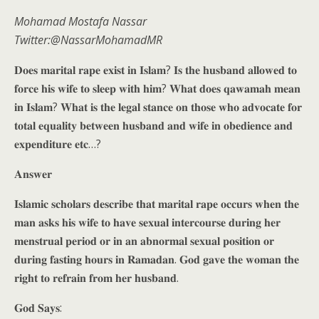
Mohamad Mostafa Nassar
Twitter:@NassarMohamadMR
𝐃𝐨𝐞𝐬 𝐦𝐚𝐫𝐢𝐭𝐚𝐥 𝐫𝐚𝐩𝐞 𝐞𝐱𝐢𝐬𝐭 𝐢𝐧 𝐈𝐬𝐥𝐚𝐦? 𝐈𝐬 𝐭𝐡𝐞 𝐡𝐮𝐬𝐛𝐚𝐧𝐝 𝐚𝐥𝐥𝐨𝐰𝐞𝐝 𝐭𝐨
𝐟𝐨𝐫𝐜𝐞 𝐡𝐢𝐬 𝐰𝐢𝐟𝐞 𝐭𝐨 𝐬𝐥𝐞𝐞𝐩 𝐰𝐢𝐭𝐡 𝐡𝐢𝐦? 𝐖𝐡𝐚𝐭 𝐝𝐨𝐞𝐬 𝐪𝐚𝐰𝐚𝐦𝐚𝐡 𝐦𝐞𝐚𝐧
𝐢𝐧 𝐈𝐬𝐥𝐚𝐦? 𝐖𝐡𝐚𝐭 𝐢𝐬 𝐭𝐡𝐞 𝐥𝐞𝐠𝐚𝐥 𝐬𝐭𝐚𝐧𝐜𝐞 𝐨𝐧 𝐭𝐡𝐨𝐬𝐞 𝐰𝐡𝐨 𝐚𝐝𝐯𝐨𝐜𝐚𝐭𝐞 𝐟𝐨𝐫
𝐭𝐨𝐭𝐚𝐥 𝐞𝐪𝐮𝐚𝐥𝐢𝐭𝐲 𝐛𝐞𝐭𝐰𝐞𝐞𝐧 𝐡𝐮𝐬𝐛𝐚𝐧𝐝 𝐚𝐧𝐝 𝐰𝐢𝐟𝐞 𝐢𝐧 𝐨𝐛𝐞𝐝𝐢𝐞𝐧𝐜𝐞 𝐚𝐧𝐝
𝐞𝐱𝐩𝐞𝐧𝐝𝐢𝐭𝐮𝐫𝐞 𝐞𝐭𝐜…?
𝐀𝐧𝐬𝐰𝐞𝐫
𝐈𝐬𝐥𝐚𝐦𝐢𝐜 𝐬𝐜𝐡𝐨𝐥𝐚𝐫𝐬 𝐝𝐞𝐬𝐜𝐫𝐢𝐛𝐞 𝐭𝐡𝐚𝐭 𝐦𝐚𝐫𝐢𝐭𝐚𝐥 𝐫𝐚𝐩𝐞 𝐨𝐜𝐜𝐮𝐫𝐬 𝐰𝐡𝐞𝐧 𝐭𝐡𝐞
𝐦𝐚𝐧 𝐚𝐬𝐤𝐬 𝐡𝐢𝐬 𝐰𝐢𝐟𝐞 𝐭𝐨 𝐡𝐚𝐯𝐞 𝐬𝐞𝐱𝐮𝐚𝐥 𝐢𝐧𝐭𝐞𝐫𝐜𝐨𝐮𝐫𝐬𝐞 𝐝𝐮𝐫𝐢𝐧𝐠 𝐡𝐞𝐫
𝐦𝐞𝐧𝐬𝐭𝐫𝐮𝐚𝐥 𝐩𝐞𝐫𝐢𝐨𝐝 𝐨𝐫 𝐢𝐧 𝐚𝐧 𝐚𝐛𝐧𝐨𝐫𝐦𝐚𝐥 𝐬𝐞𝐱𝐮𝐚𝐥 𝐩𝐨𝐬𝐢𝐭𝐢𝐨𝐧 𝐨𝐫
𝐝𝐮𝐫𝐢𝐧𝐠 𝐟𝐚𝐬𝐭𝐢𝐧𝐠 𝐡𝐨𝐮𝐫𝐬 𝐢𝐧 𝐑𝐚𝐦𝐚𝐝𝐚𝐧. 𝐆𝐨𝐝 𝐠𝐚𝐯𝐞 𝐭𝐡𝐞 𝐰𝐨𝐦𝐚𝐧 𝐭𝐡𝐞
𝐫𝐢𝐠𝐡𝐭 𝐭𝐨 𝐫𝐞𝐟𝐫𝐚𝐢𝐧 𝐟𝐫𝐨𝐦 𝐡𝐞𝐫 𝐡𝐮𝐬𝐛𝐚𝐧𝐝.
𝐆𝐨𝐝 𝐒𝐚𝐲𝐬: