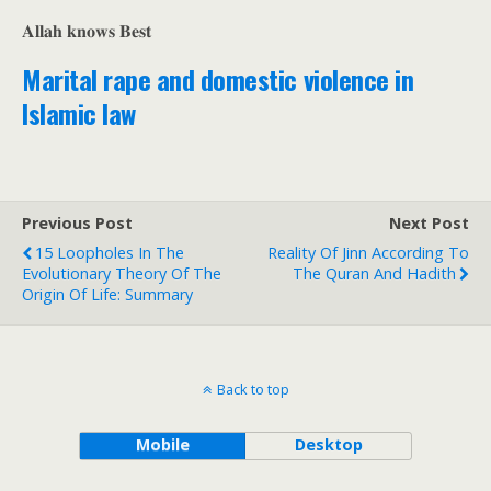
𝐀𝐥𝐥𝐚𝐡 𝐤𝐧𝐨𝐰𝐬 𝐁𝐞𝐬𝐭
Marital rape and domestic violence in
Islamic law
Previous Post
Next Post
15 Loopholes In The
Reality Of Jinn According To
Evolutionary Theory Of The
The Quran And Hadith
Origin Of Life: Summary
Back to top
Mobile
Desktop