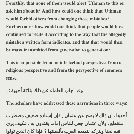
𝐅𝐨𝐮𝐫𝐭𝐡𝐥𝐲, 𝐭𝐡𝐚𝐭 𝐧𝐨𝐧𝐞 𝐨𝐟 𝐭𝐡𝐞𝐦 𝐰𝐨𝐮𝐥𝐝 𝐚𝐥𝐞𝐫𝐭 ‘𝐔𝐭𝐡𝐦𝐚𝐧 𝐭𝐨 𝐭𝐡𝐢𝐬 𝐨𝐫
𝐚𝐬𝐤 𝐡𝐢𝐦 𝐚𝐛𝐨𝐮𝐭 𝐢𝐭? 𝐀𝐧𝐝 𝐡𝐨𝐰 𝐜𝐨𝐮𝐥𝐝 𝐨𝐧𝐞 𝐭𝐡𝐢𝐧𝐤 𝐭𝐡𝐚𝐭 ‘𝐔𝐭𝐡𝐦𝐚𝐧
𝐰𝐨𝐮𝐥𝐝 𝐟𝐨𝐫𝐛𝐢𝐝 𝐨𝐭𝐡𝐞𝐫𝐬 𝐟𝐫𝐨𝐦 𝐜𝐡𝐚𝐧𝐠𝐢𝐧𝐠 𝐭𝐡𝐨𝐬𝐞 𝐦𝐢𝐬𝐭𝐚𝐤𝐞𝐬?
𝐅𝐮𝐫𝐭𝐡𝐞𝐫𝐦𝐨𝐫𝐞, 𝐡𝐨𝐰 𝐜𝐨𝐮𝐥𝐝 𝐨𝐧𝐞 𝐭𝐡𝐢𝐧𝐤 𝐭𝐡𝐚𝐭 𝐩𝐞𝐨𝐩𝐥𝐞 𝐰𝐨𝐮𝐥𝐝 𝐡𝐚𝐯𝐞
𝐜𝐨𝐧𝐭𝐢𝐧𝐮𝐞𝐝 𝐭𝐨 𝐫𝐞𝐜𝐢𝐭𝐞 𝐢𝐭 𝐚𝐜𝐜𝐨𝐫𝐝𝐢𝐧𝐠 𝐭𝐨 𝐭𝐡𝐞 𝐰𝐚𝐲 𝐭𝐡𝐚𝐭 𝐭𝐡𝐞 𝐚𝐥𝐥𝐞𝐠𝐞𝐝𝐥𝐲
𝐦𝐢𝐬𝐭𝐚𝐤𝐞𝐧 𝐰𝐫𝐢𝐭𝐭𝐞𝐧 𝐟𝐨𝐫𝐦 𝐢𝐧𝐝𝐢𝐜𝐚𝐭𝐞𝐬, 𝐚𝐧𝐝 𝐭𝐡𝐚𝐭 𝐭𝐡𝐚𝐭 𝐰𝐨𝐮𝐥𝐝 𝐭𝐡𝐞𝐧
𝐛𝐞 𝐦𝐚𝐬𝐬-𝐭𝐫𝐚𝐧𝐬𝐦𝐢𝐭𝐭𝐞𝐝 𝐟𝐫𝐨𝐦 𝐠𝐞𝐧𝐞𝐫𝐚𝐭𝐢𝐨𝐧 𝐭𝐨 𝐠𝐞𝐧𝐞𝐫𝐚𝐭𝐢𝐨𝐧?
𝐓𝐡𝐢𝐬 𝐢𝐬 𝐢𝐦𝐩𝐨𝐬𝐬𝐢𝐛𝐥𝐞 𝐟𝐫𝐨𝐦 𝐚𝐧 𝐢𝐧𝐭𝐞𝐥𝐥𝐞𝐜𝐭𝐮𝐚𝐥 𝐩𝐞𝐫𝐬𝐩𝐞𝐜𝐭𝐢𝐯𝐞, 𝐟𝐫𝐨𝐦 𝐚
𝐫𝐞𝐥𝐢𝐠𝐢𝐨𝐮𝐬 𝐩𝐞𝐫𝐬𝐩𝐞𝐜𝐭𝐢𝐯𝐞 𝐚𝐧𝐝 𝐟𝐫𝐨𝐦 𝐭𝐡𝐞 𝐩𝐞𝐫𝐬𝐩𝐞𝐜𝐭𝐢𝐯𝐞 𝐨𝐟 𝐜𝐨𝐦𝐦𝐨𝐧
𝐬𝐞𝐧𝐬𝐞.
وقد أجاب العلماء عن ذلك بثلاثة أجوبة : ـ
𝐓𝐡𝐞 𝐬𝐜𝐡𝐨𝐥𝐚𝐫𝐬 𝐡𝐚𝐯𝐞 𝐚𝐝𝐝𝐫𝐞𝐬𝐬𝐞𝐝 𝐭𝐡𝐞𝐬𝐞 𝐧𝐚𝐫𝐫𝐚𝐭𝐢𝐨𝐧𝐬 𝐢𝐧 𝐭𝐡𝐫𝐞𝐞 𝐰𝐚𝐲𝐬:
أحدها : أن ذلك لا يصح عن عثمان ; فإن إسناده ضعيف مضطرب
منقطع . ولأن عثمان جعل للناس إماما يقتدون به ، فكيف يرى
فيه لحنا ويتركه لتقيمه العرب بألسنتها ؟ فإذا كان الذين تولوا