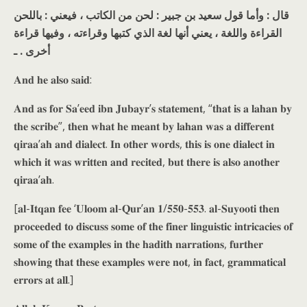
قال : وأما قول سعيد بن جبير : لحن من الكاتب ، فيعني : باللحن
القراءة واللغة ، يعني أنها لغة الذي كتبها وقراءته ، وفيها قراءة
أخرى . ـ
𝐀𝐧𝐝 𝐡𝐞 𝐚𝐥𝐬𝐨 𝐬𝐚𝐢𝐝:
𝐀𝐧𝐝 𝐚𝐬 𝐟𝐨𝐫 𝐒𝐚’𝐞𝐞𝐝 𝐢𝐛𝐧 𝐉𝐮𝐛𝐚𝐲𝐫’𝐬 𝐬𝐭𝐚𝐭𝐞𝐦𝐞𝐧𝐭, “𝐭𝐡𝐚𝐭 𝐢𝐬 𝐚 𝐥𝐚𝐡𝐚𝐧 𝐛𝐲
𝐭𝐡𝐞 𝐬𝐜𝐫𝐢𝐛𝐞”, 𝐭𝐡𝐞𝐧 𝐰𝐡𝐚𝐭 𝐡𝐞 𝐦𝐞𝐚𝐧𝐭 𝐛𝐲 𝐥𝐚𝐡𝐚𝐧 𝐰𝐚𝐬 𝐚 𝐝𝐢𝐟𝐟𝐞𝐫𝐞𝐧𝐭
𝐪𝐢𝐫𝐚𝐚’𝐚𝐡 𝐚𝐧𝐝 𝐝𝐢𝐚𝐥𝐞𝐜𝐭. 𝐈𝐧 𝐨𝐭𝐡𝐞𝐫 𝐰𝐨𝐫𝐝𝐬, 𝐭𝐡𝐢𝐬 𝐢𝐬 𝐨𝐧𝐞 𝐝𝐢𝐚𝐥𝐞𝐜𝐭 𝐢𝐧
𝐰𝐡𝐢𝐜𝐡 𝐢𝐭 𝐰𝐚𝐬 𝐰𝐫𝐢𝐭𝐭𝐞𝐧 𝐚𝐧𝐝 𝐫𝐞𝐜𝐢𝐭𝐞𝐝, 𝐛𝐮𝐭 𝐭𝐡𝐞𝐫𝐞 𝐢𝐬 𝐚𝐥𝐬𝐨 𝐚𝐧𝐨𝐭𝐡𝐞𝐫
𝐪𝐢𝐫𝐚𝐚’𝐚𝐡.
[𝐚𝐥-𝐈𝐭𝐪𝐚𝐧 𝐟𝐞𝐞 ‘𝐔𝐥𝐨𝐨𝐦 𝐚𝐥-𝐐𝐮𝐫’𝐚𝐧 𝟏/𝟓𝟓𝟎-𝟓𝟓𝟑. 𝐚𝐥-𝐒𝐮𝐲𝐨𝐨𝐭𝐢 𝐭𝐡𝐞𝐧
𝐩𝐫𝐨𝐜𝐞𝐞𝐝𝐞𝐝 𝐭𝐨 𝐝𝐢𝐬𝐜𝐮𝐬𝐬 𝐬𝐨𝐦𝐞 𝐨𝐟 𝐭𝐡𝐞 𝐟𝐢𝐧𝐞𝐫 𝐥𝐢𝐧𝐠𝐮𝐢𝐬𝐭𝐢𝐜 𝐢𝐧𝐭𝐫𝐢𝐜𝐚𝐜𝐢𝐞𝐬 𝐨𝐟
𝐬𝐨𝐦𝐞 𝐨𝐟 𝐭𝐡𝐞 𝐞𝐱𝐚𝐦𝐩𝐥𝐞𝐬 𝐢𝐧 𝐭𝐡𝐞 𝐡𝐚𝐝𝐢𝐭𝐡 𝐧𝐚𝐫𝐫𝐚𝐭𝐢𝐨𝐧𝐬, 𝐟𝐮𝐫𝐭𝐡𝐞𝐫
𝐬𝐡𝐨𝐰𝐢𝐧𝐠 𝐭𝐡𝐚𝐭 𝐭𝐡𝐞𝐬𝐞 𝐞𝐱𝐚𝐦𝐩𝐥𝐞𝐬 𝐰𝐞𝐫𝐞 𝐧𝐨𝐭, 𝐢𝐧 𝐟𝐚𝐜𝐭, 𝐠𝐫𝐚𝐦𝐦𝐚𝐭𝐢𝐜𝐚𝐥
𝐞𝐫𝐫𝐨𝐫𝐬 𝐚𝐭 𝐚𝐥𝐥.]