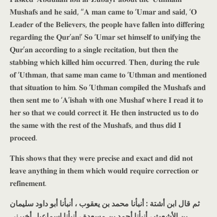
𝐌𝐮𝐬𝐡𝐚𝐟𝐬 𝐚𝐧𝐝 𝐡𝐞 𝐬𝐚𝐢𝐝, “𝐀 𝐦𝐚𝐧 𝐜𝐚𝐦𝐞 𝐭𝐨 ‘𝐔𝐦𝐚𝐫 𝐚𝐧𝐝 𝐬𝐚𝐢𝐝, ‘𝐎
𝐋𝐞𝐚𝐝𝐞𝐫 𝐨𝐟 𝐭𝐡𝐞 𝐁𝐞𝐥𝐢𝐞𝐯𝐞𝐫𝐬, 𝐭𝐡𝐞 𝐩𝐞𝐨𝐩𝐥𝐞 𝐡𝐚𝐯𝐞 𝐟𝐚𝐥𝐥𝐞𝐧 𝐢𝐧𝐭𝐨 𝐝𝐢𝐟𝐟𝐞𝐫𝐢𝐧𝐠
𝐫𝐞𝐠𝐚𝐫𝐝𝐢𝐧𝐠 𝐭𝐡𝐞 𝐐𝐮𝐫’𝐚𝐧!’ 𝐒𝐨 ‘𝐔𝐦𝐚𝐫 𝐬𝐞𝐭 𝐡𝐢𝐦𝐬𝐞𝐥𝐟 𝐭𝐨 𝐮𝐧𝐢𝐟𝐲𝐢𝐧𝐠 𝐭𝐡𝐞
𝐐𝐮𝐫’𝐚𝐧 𝐚𝐜𝐜𝐨𝐫𝐝𝐢𝐧𝐠 𝐭𝐨 𝐚 𝐬𝐢𝐧𝐠𝐥𝐞 𝐫𝐞𝐜𝐢𝐭𝐚𝐭𝐢𝐨𝐧, 𝐛𝐮𝐭 𝐭𝐡𝐞𝐧 𝐭𝐡𝐞
𝐬𝐭𝐚𝐛𝐛𝐢𝐧𝐠 𝐰𝐡𝐢𝐜𝐡 𝐤𝐢𝐥𝐥𝐞𝐝 𝐡𝐢𝐦 𝐨𝐜𝐜𝐮𝐫𝐫𝐞𝐝. 𝐓𝐡𝐞𝐧, 𝐝𝐮𝐫𝐢𝐧𝐠 𝐭𝐡𝐞 𝐫𝐮𝐥𝐞
𝐨𝐟 ‘𝐔𝐭𝐡𝐦𝐚𝐧, 𝐭𝐡𝐚𝐭 𝐬𝐚𝐦𝐞 𝐦𝐚𝐧 𝐜𝐚𝐦𝐞 𝐭𝐨 ‘𝐔𝐭𝐡𝐦𝐚𝐧 𝐚𝐧𝐝 𝐦𝐞𝐧𝐭𝐢𝐨𝐧𝐞𝐝
𝐭𝐡𝐚𝐭 𝐬𝐢𝐭𝐮𝐚𝐭𝐢𝐨𝐧 𝐭𝐨 𝐡𝐢𝐦. 𝐒𝐨 ‘𝐔𝐭𝐡𝐦𝐚𝐧 𝐜𝐨𝐦𝐩𝐢𝐥𝐞𝐝 𝐭𝐡𝐞 𝐌𝐮𝐬𝐡𝐚𝐟𝐬 𝐚𝐧𝐝
𝐭𝐡𝐞𝐧 𝐬𝐞𝐧𝐭 𝐦𝐞 𝐭𝐨 ‘𝐀’𝐢𝐬𝐡𝐚𝐡 𝐰𝐢𝐭𝐡 𝐨𝐧𝐞 𝐌𝐮𝐬𝐡𝐚𝐟 𝐰𝐡𝐞𝐫𝐞 𝐈 𝐫𝐞𝐚𝐝 𝐢𝐭 𝐭𝐨
𝐡𝐞𝐫 𝐬𝐨 𝐭𝐡𝐚𝐭 𝐰𝐞 𝐜𝐨𝐮𝐥𝐝 𝐜𝐨𝐫𝐫𝐞𝐜𝐭 𝐢𝐭. 𝐇𝐞 𝐭𝐡𝐞𝐧 𝐢𝐧𝐬𝐭𝐫𝐮𝐜𝐭𝐞𝐝 𝐮𝐬 𝐭𝐨 𝐝𝐨
𝐭𝐡𝐞 𝐬𝐚𝐦𝐞 𝐰𝐢𝐭𝐡 𝐭𝐡𝐞 𝐫𝐞𝐬𝐭 𝐨𝐟 𝐭𝐡𝐞 𝐌𝐮𝐬𝐡𝐚𝐟𝐬, 𝐚𝐧𝐝 𝐭𝐡𝐮𝐬 𝐝𝐢𝐝 𝐈
𝐩𝐫𝐨𝐜𝐞𝐞𝐝.
𝐓𝐡𝐢𝐬 𝐬𝐡𝐨𝐰𝐬 𝐭𝐡𝐚𝐭 𝐭𝐡𝐞𝐲 𝐰𝐞𝐫𝐞 𝐩𝐫𝐞𝐜𝐢𝐬𝐞 𝐚𝐧𝐝 𝐞𝐱𝐚𝐜𝐭 𝐚𝐧𝐝 𝐝𝐢𝐝 𝐧𝐨𝐭
𝐥𝐞𝐚𝐯𝐞 𝐚𝐧𝐲𝐭𝐡𝐢𝐧𝐠 𝐢𝐧 𝐭𝐡𝐞𝐦 𝐰𝐡𝐢𝐜𝐡 𝐰𝐨𝐮𝐥𝐝 𝐫𝐞𝐪𝐮𝐢𝐫𝐞 𝐜𝐨𝐫𝐫𝐞𝐜𝐭𝐢𝐨𝐧 𝐨𝐫
𝐫𝐞𝐟𝐢𝐧𝐞𝐦𝐞𝐧𝐭.
ثم قال ابن أشتة : أنبأنا محمد بن يعقوب ، أنبأنا أبو داود سليمان
بن الأشعث ، أنبأنا أحمد بن مسعدة ، أنبأنا إسماعيل أخبرني