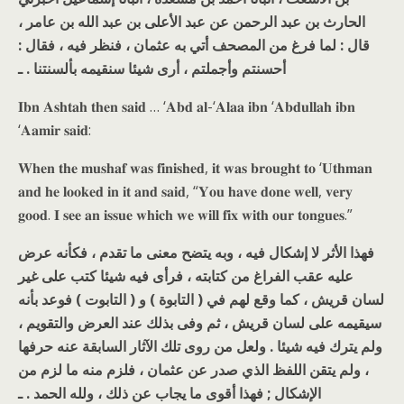
الحارث بن عبد الرحمن عن عبد الأعلى بن عبد الله بن عامر ،
قال : لما فرغ من المصحف أتي به عثمان ، فنظر فيه ، فقال :
أحسنتم وأجملتم ، أرى شيئا سنقيمه بألسنتنا . ـ
𝐈𝐛𝐧 𝐀𝐬𝐡𝐭𝐚𝐡 𝐭𝐡𝐞𝐧 𝐬𝐚𝐢𝐝 … ‘𝐀𝐛𝐝 𝐚𝐥-‘𝐀𝐥𝐚𝐚 𝐢𝐛𝐧 ‘𝐀𝐛𝐝𝐮𝐥𝐥𝐚𝐡 𝐢𝐛𝐧
‘𝐀𝐚𝐦𝐢𝐫 𝐬𝐚𝐢𝐝:
𝐖𝐡𝐞𝐧 𝐭𝐡𝐞 𝐦𝐮𝐬𝐡𝐚𝐟 𝐰𝐚𝐬 𝐟𝐢𝐧𝐢𝐬𝐡𝐞𝐝, 𝐢𝐭 𝐰𝐚𝐬 𝐛𝐫𝐨𝐮𝐠𝐡𝐭 𝐭𝐨 ‘𝐔𝐭𝐡𝐦𝐚𝐧
𝐚𝐧𝐝 𝐡𝐞 𝐥𝐨𝐨𝐤𝐞𝐝 𝐢𝐧 𝐢𝐭 𝐚𝐧𝐝 𝐬𝐚𝐢𝐝, “𝐘𝐨𝐮 𝐡𝐚𝐯𝐞 𝐝𝐨𝐧𝐞 𝐰𝐞𝐥𝐥, 𝐯𝐞𝐫𝐲
𝐠𝐨𝐨𝐝. 𝐈 𝐬𝐞𝐞 𝐚𝐧 𝐢𝐬𝐬𝐮𝐞 𝐰𝐡𝐢𝐜𝐡 𝐰𝐞 𝐰𝐢𝐥𝐥 𝐟𝐢𝐱 𝐰𝐢𝐭𝐡 𝐨𝐮𝐫 𝐭𝐨𝐧𝐠𝐮𝐞𝐬.”
فهذا الأثر لا إشكال فيه ، وبه يتضح معنى ما تقدم ، فكأنه عرض
عليه عقب الفراغ من كتابته ، فرأى فيه شيئا كتب على غير
لسان قريش ، كما وقع لهم في ( التابوة ) و ( التابوت ) فوعد بأنه
سيقيمه على لسان قريش ، ثم وفى بذلك عند العرض والتقويم ،
ولم يترك فيه شيئا . ولعل من روى تلك الآثار السابقة عنه حرفها
، ولم يتقن اللفظ الذي صدر عن عثمان ، فلزم منه ما لزم من
الإشكال ; فهذا أقوى ما يجاب عن ذلك ، ولله الحمد . ـ