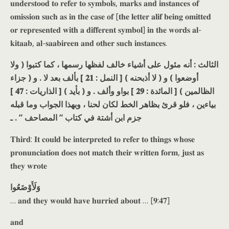
𝐮𝐧𝐝𝐞𝐫𝐬𝐭𝐨𝐨𝐝 𝐭𝐨 𝐫𝐞𝐟𝐞𝐫 𝐭𝐨 𝐬𝐲𝐦𝐛𝐨𝐥𝐬, 𝐦𝐚𝐫𝐤𝐬 𝐚𝐧𝐝 𝐢𝐧𝐬𝐭𝐚𝐧𝐜𝐞𝐬 𝐨𝐟
𝐨𝐦𝐢𝐬𝐬𝐢𝐨𝐧 𝐬𝐮𝐜𝐡 𝐚𝐬 𝐢𝐧 𝐭𝐡𝐞 𝐜𝐚𝐬𝐞 𝐨𝐟 [𝐭𝐡𝐞 𝐥𝐞𝐭𝐭𝐞𝐫 𝐚𝐥𝐢𝐟 𝐛𝐞𝐢𝐧𝐠 𝐨𝐦𝐢𝐭𝐭𝐞𝐝
𝐨𝐫 𝐫𝐞𝐩𝐫𝐞𝐬𝐞𝐧𝐭𝐞𝐝 𝐰𝐢𝐭𝐡 𝐚 𝐝𝐢𝐟𝐟𝐞𝐫𝐞𝐧𝐭 𝐬𝐲𝐦𝐛𝐨𝐥] 𝐢𝐧 𝐭𝐡𝐞 𝐰𝐨𝐫𝐝𝐬 𝐚𝐥-
𝐤𝐢𝐭𝐚𝐚𝐛, 𝐚𝐥-𝐬𝐚𝐚𝐛𝐢𝐫𝐞𝐞𝐧 𝐚𝐧𝐝 𝐨𝐭𝐡𝐞𝐫 𝐬𝐮𝐜𝐡 𝐢𝐧𝐬𝐭𝐚𝐧𝐜𝐞𝐬.
الثالث : أنه مئول على أشياء خالف لفظها رسمها ، كما كتبوا ( ولا
أوضعوا ) و ( لا أذبحنه ) [ النمل : 𝟐𝟏 ] بألف بعد لا . و ( جزاء
الظالمين ) [ المائدة : 𝟐𝟗 ] بواو وألف . و ( بأيد ) [ الذاريات : 𝟒𝟕 ]
بياءين ، فلو قرئ بظاهر الخط لكان لحنا ، وبهذا الجواب وما قبله
جزم ابن أشتة في كتاب ” المصاحف ” . ـ
𝐓𝐡𝐢𝐫𝐝: 𝐈𝐭 𝐜𝐨𝐮𝐥𝐝 𝐛𝐞 𝐢𝐧𝐭𝐞𝐫𝐩𝐫𝐞𝐭𝐞𝐝 𝐭𝐨 𝐫𝐞𝐟𝐞𝐫 𝐭𝐨 𝐭𝐡𝐢𝐧𝐠𝐬 𝐰𝐡𝐨𝐬𝐞
𝐩𝐫𝐨𝐧𝐮𝐧𝐜𝐢𝐚𝐭𝐢𝐨𝐧 𝐝𝐨𝐞𝐬 𝐧𝐨𝐭 𝐦𝐚𝐭𝐜𝐡 𝐭𝐡𝐞𝐢𝐫 𝐰𝐫𝐢𝐭𝐭𝐞𝐧 𝐟𝐨𝐫𝐦, 𝐣𝐮𝐬𝐭 𝐚𝐬
𝐭𝐡𝐞𝐲 𝐰𝐫𝐨𝐭𝐞
وَلَأَوْضَعُوا
… 𝐚𝐧𝐝 𝐭𝐡𝐞𝐲 𝐰𝐨𝐮𝐥𝐝 𝐡𝐚𝐯𝐞 𝐡𝐮𝐫𝐫𝐢𝐞𝐝 𝐚𝐛𝐨𝐮𝐭 … [𝟗:𝟒𝟕]
𝐚𝐧𝐝