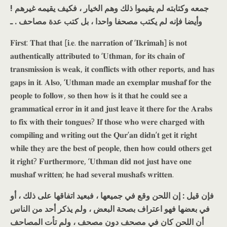
جمعه وكتابته لم يقيموا ذلك وهم الخيار ، فكيف يقيمه غيرهم !
وأيضا فإنه لم يكتب مصحفا واحدا ، بل كتب عدة مصاحف . ـ
𝐅𝐢𝐫𝐬𝐭: 𝐓𝐡𝐚𝐭 𝐭𝐡𝐚𝐭 [𝐢.𝐞. 𝐭𝐡𝐞 𝐧𝐚𝐫𝐫𝐚𝐭𝐢𝐨𝐧 𝐨𝐟 ‘𝐈𝐤𝐫𝐢𝐦𝐚𝐡] 𝐢𝐬 𝐧𝐨𝐭
𝐚𝐮𝐭𝐡𝐞𝐧𝐭𝐢𝐜𝐚𝐥𝐥𝐲 𝐚𝐭𝐭𝐫𝐢𝐛𝐮𝐭𝐞𝐝 𝐭𝐨 ‘𝐔𝐭𝐡𝐦𝐚𝐧, 𝐟𝐨𝐫 𝐢𝐭𝐬 𝐜𝐡𝐚𝐢𝐧 𝐨𝐟
𝐭𝐫𝐚𝐧𝐬𝐦𝐢𝐬𝐬𝐢𝐨𝐧 𝐢𝐬 𝐰𝐞𝐚𝐤, 𝐢𝐭 𝐜𝐨𝐧𝐟𝐥𝐢𝐜𝐭𝐬 𝐰𝐢𝐭𝐡 𝐨𝐭𝐡𝐞𝐫 𝐫𝐞𝐩𝐨𝐫𝐭𝐬, 𝐚𝐧𝐝 𝐡𝐚𝐬
𝐠𝐚𝐩𝐬 𝐢𝐧 𝐢𝐭. 𝐀𝐥𝐬𝐨, ‘𝐔𝐭𝐡𝐦𝐚𝐧 𝐦𝐚𝐝𝐞 𝐚𝐧 𝐞𝐱𝐞𝐦𝐩𝐥𝐚𝐫 𝐦𝐮𝐬𝐡𝐚𝐟 𝐟𝐨𝐫 𝐭𝐡𝐞
𝐩𝐞𝐨𝐩𝐥𝐞 𝐭𝐨 𝐟𝐨𝐥𝐥𝐨𝐰, 𝐬𝐨 𝐭𝐡𝐞𝐧 𝐡𝐨𝐰 𝐢𝐬 𝐢𝐭 𝐭𝐡𝐚𝐭 𝐡𝐞 𝐜𝐨𝐮𝐥𝐝 𝐬𝐞𝐞 𝐚
𝐠𝐫𝐚𝐦𝐦𝐚𝐭𝐢𝐜𝐚𝐥 𝐞𝐫𝐫𝐨𝐫 𝐢𝐧 𝐢𝐭 𝐚𝐧𝐝 𝐣𝐮𝐬𝐭 𝐥𝐞𝐚𝐯𝐞 𝐢𝐭 𝐭𝐡𝐞𝐫𝐞 𝐟𝐨𝐫 𝐭𝐡𝐞 𝐀𝐫𝐚𝐛𝐬
𝐭𝐨 𝐟𝐢𝐱 𝐰𝐢𝐭𝐡 𝐭𝐡𝐞𝐢𝐫 𝐭𝐨𝐧𝐠𝐮𝐞𝐬? 𝐈𝐟 𝐭𝐡𝐨𝐬𝐞 𝐰𝐡𝐨 𝐰𝐞𝐫𝐞 𝐜𝐡𝐚𝐫𝐠𝐞𝐝 𝐰𝐢𝐭𝐡
𝐜𝐨𝐦𝐩𝐢𝐥𝐢𝐧𝐠 𝐚𝐧𝐝 𝐰𝐫𝐢𝐭𝐢𝐧𝐠 𝐨𝐮𝐭 𝐭𝐡𝐞 𝐐𝐮𝐫’𝐚𝐧 𝐝𝐢𝐝𝐧’𝐭 𝐠𝐞𝐭 𝐢𝐭 𝐫𝐢𝐠𝐡𝐭
𝐰𝐡𝐢𝐥𝐞 𝐭𝐡𝐞𝐲 𝐚𝐫𝐞 𝐭𝐡𝐞 𝐛𝐞𝐬𝐭 𝐨𝐟 𝐩𝐞𝐨𝐩𝐥𝐞, 𝐭𝐡𝐞𝐧 𝐡𝐨𝐰 𝐜𝐨𝐮𝐥𝐝 𝐨𝐭𝐡𝐞𝐫𝐬 𝐠𝐞𝐭
𝐢𝐭 𝐫𝐢𝐠𝐡𝐭? 𝐅𝐮𝐫𝐭𝐡𝐞𝐫𝐦𝐨𝐫𝐞, ‘𝐔𝐭𝐡𝐦𝐚𝐧 𝐝𝐢𝐝 𝐧𝐨𝐭 𝐣𝐮𝐬𝐭 𝐡𝐚𝐯𝐞 𝐨𝐧𝐞
𝐦𝐮𝐬𝐡𝐚𝐟 𝐰𝐫𝐢𝐭𝐭𝐞𝐧; 𝐡𝐞 𝐡𝐚𝐝 𝐬𝐞𝐯𝐞𝐫𝐚𝐥 𝐦𝐮𝐬𝐡𝐚𝐟𝐬 𝐰𝐫𝐢𝐭𝐭𝐞𝐧.
فإن قيل : إن اللحن وقع في جميعها ، فبعيد اتفاقها على ذلك ، أو
في بعضها فهو اعتراف بصحة البعض ، ولم يذكر أحد من الناس
أن اللحن كان في مصحف دون مصحف ، ولم تأت المصاحف