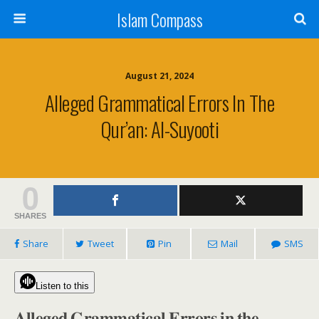
Islam Compass
August 21, 2024
Alleged Grammatical Errors In The
Qur’an: Al-Suyooti
0
SHARES
Share
Tweet
Pin
Mail
SMS
Listen to this
𝐀𝐥𝐥𝐞𝐠𝐞𝐝 𝐆𝐫𝐚𝐦𝐦𝐚𝐭𝐢𝐜𝐚𝐥 𝐄𝐫𝐫𝐨𝐫𝐬 𝐢𝐧 𝐭𝐡𝐞