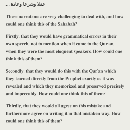
عقلا وشرعا وعادة . ـ
𝐓𝐡𝐞𝐬𝐞 𝐧𝐚𝐫𝐫𝐚𝐭𝐢𝐨𝐧𝐬 𝐚𝐫𝐞 𝐯𝐞𝐫𝐲 𝐜𝐡𝐚𝐥𝐥𝐞𝐧𝐠𝐢𝐧𝐠 𝐭𝐨 𝐝𝐞𝐚𝐥 𝐰𝐢𝐭𝐡, 𝐚𝐧𝐝 𝐡𝐨𝐰
𝐜𝐨𝐮𝐥𝐝 𝐨𝐧𝐞 𝐭𝐡𝐢𝐧𝐤 𝐭𝐡𝐢𝐬 𝐨𝐟 𝐭𝐡𝐞 𝐒𝐚𝐡𝐚𝐛𝐚𝐡?
𝐅𝐢𝐫𝐬𝐭𝐥𝐲, 𝐭𝐡𝐚𝐭 𝐭𝐡𝐞𝐲 𝐰𝐨𝐮𝐥𝐝 𝐡𝐚𝐯𝐞 𝐠𝐫𝐚𝐦𝐦𝐚𝐭𝐢𝐜𝐚𝐥 𝐞𝐫𝐫𝐨𝐫𝐬 𝐢𝐧 𝐭𝐡𝐞𝐢𝐫
𝐨𝐰𝐧 𝐬𝐩𝐞𝐞𝐜𝐡, 𝐧𝐨𝐭 𝐭𝐨 𝐦𝐞𝐧𝐭𝐢𝐨𝐧 𝐰𝐡𝐞𝐧 𝐢𝐭 𝐜𝐚𝐦𝐞 𝐭𝐨 𝐭𝐡𝐞 𝐐𝐮𝐫’𝐚𝐧,
𝐰𝐡𝐞𝐧 𝐭𝐡𝐞𝐲 𝐰𝐞𝐫𝐞 𝐭𝐡𝐞 𝐦𝐨𝐬𝐭 𝐞𝐥𝐨𝐪𝐮𝐞𝐧𝐭 𝐬𝐩𝐞𝐚𝐤𝐞𝐫𝐬. 𝐇𝐨𝐰 𝐜𝐨𝐮𝐥𝐝 𝐨𝐧𝐞
𝐭𝐡𝐢𝐧𝐤 𝐭𝐡𝐢𝐬 𝐨𝐟 𝐭𝐡𝐞𝐦?
𝐒𝐞𝐜𝐨𝐧𝐝𝐥𝐲, 𝐭𝐡𝐚𝐭 𝐭𝐡𝐞𝐲 𝐰𝐨𝐮𝐥𝐝 𝐝𝐨 𝐭𝐡𝐢𝐬 𝐰𝐢𝐭𝐡 𝐭𝐡𝐞 𝐐𝐮𝐫’𝐚𝐧 𝐰𝐡𝐢𝐜𝐡
𝐭𝐡𝐞𝐲 𝐥𝐞𝐚𝐫𝐧𝐞𝐝 𝐝𝐢𝐫𝐞𝐜𝐭𝐥𝐲 𝐟𝐫𝐨𝐦 𝐭𝐡𝐞 𝐏𝐫𝐨𝐩𝐡𝐞𝐭 𝐞𝐱𝐚𝐜𝐭𝐥𝐲 𝐚𝐬 𝐢𝐭 𝐰𝐚𝐬
𝐫𝐞𝐯𝐞𝐚𝐥𝐞𝐝 𝐚𝐧𝐝 𝐰𝐡𝐢𝐜𝐡 𝐭𝐡𝐞𝐲 𝐦𝐞𝐦𝐨𝐫𝐢𝐳𝐞𝐝 𝐚𝐧𝐝 𝐩𝐫𝐞𝐬𝐞𝐫𝐯𝐞𝐝 𝐩𝐫𝐞𝐜𝐢𝐬𝐞𝐥𝐲
𝐚𝐧𝐝 𝐢𝐦𝐩𝐞𝐜𝐜𝐚𝐛𝐥𝐲. 𝐇𝐨𝐰 𝐜𝐨𝐮𝐥𝐝 𝐨𝐧𝐞 𝐭𝐡𝐢𝐧𝐤 𝐭𝐡𝐢𝐬 𝐨𝐟 𝐭𝐡𝐞𝐦?
𝐓𝐡𝐢𝐫𝐝𝐥𝐲, 𝐭𝐡𝐚𝐭 𝐭𝐡𝐞𝐲 𝐰𝐨𝐮𝐥𝐝 𝐚𝐥𝐥 𝐚𝐠𝐫𝐞𝐞 𝐨𝐧 𝐭𝐡𝐢𝐬 𝐦𝐢𝐬𝐭𝐚𝐤𝐞 𝐚𝐧𝐝
𝐟𝐮𝐫𝐭𝐡𝐞𝐫𝐦𝐨𝐫𝐞 𝐚𝐠𝐫𝐞𝐞 𝐨𝐧 𝐰𝐫𝐢𝐭𝐢𝐧𝐠 𝐢𝐭 𝐢𝐧 𝐭𝐡𝐚𝐭 𝐦𝐢𝐬𝐭𝐚𝐤𝐞𝐧 𝐰𝐚𝐲. 𝐇𝐨𝐰
𝐜𝐨𝐮𝐥𝐝 𝐨𝐧𝐞 𝐭𝐡𝐢𝐧𝐤 𝐭𝐡𝐢𝐬 𝐨𝐟 𝐭𝐡𝐞𝐦?