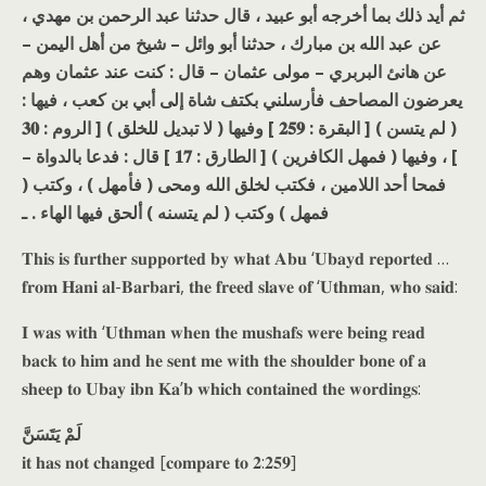
ثم أيد ذلك بما أخرجه أبو عبيد ، قال حدثنا عبد الرحمن بن مهدي ،
عن عبد الله بن مبارك ، حدثنا أبو وائل – شيخ من أهل اليمن –
عن هانئ البربري – مولى عثمان – قال : كنت عند عثمان وهم
يعرضون المصاحف فأرسلني بكتف شاة إلى أبي بن كعب ، فيها :
( لم يتسن ) [ البقرة : 𝟐𝟓𝟗 ] وفيها ( لا تبديل للخلق ) [ الروم : 𝟑𝟎
] ، وفيها ( فمهل الكافرين ) [ الطارق : 𝟏𝟕 ] قال : فدعا بالدواة –
فمحا أحد اللامين ، فكتب لخلق الله ومحى ( فأمهل ) ، وكتب (
فمهل ) وكتب ( لم يتسنه ) ألحق فيها الهاء . ـ
𝐓𝐡𝐢𝐬 𝐢𝐬 𝐟𝐮𝐫𝐭𝐡𝐞𝐫 𝐬𝐮𝐩𝐩𝐨𝐫𝐭𝐞𝐝 𝐛𝐲 𝐰𝐡𝐚𝐭 𝐀𝐛𝐮 ‘𝐔𝐛𝐚𝐲𝐝 𝐫𝐞𝐩𝐨𝐫𝐭𝐞𝐝 …
𝐟𝐫𝐨𝐦 𝐇𝐚𝐧𝐢 𝐚𝐥-𝐁𝐚𝐫𝐛𝐚𝐫𝐢, 𝐭𝐡𝐞 𝐟𝐫𝐞𝐞𝐝 𝐬𝐥𝐚𝐯𝐞 𝐨𝐟 ‘𝐔𝐭𝐡𝐦𝐚𝐧, 𝐰𝐡𝐨 𝐬𝐚𝐢𝐝:
𝐈 𝐰𝐚𝐬 𝐰𝐢𝐭𝐡 ‘𝐔𝐭𝐡𝐦𝐚𝐧 𝐰𝐡𝐞𝐧 𝐭𝐡𝐞 𝐦𝐮𝐬𝐡𝐚𝐟𝐬 𝐰𝐞𝐫𝐞 𝐛𝐞𝐢𝐧𝐠 𝐫𝐞𝐚𝐝
𝐛𝐚𝐜𝐤 𝐭𝐨 𝐡𝐢𝐦 𝐚𝐧𝐝 𝐡𝐞 𝐬𝐞𝐧𝐭 𝐦𝐞 𝐰𝐢𝐭𝐡 𝐭𝐡𝐞 𝐬𝐡𝐨𝐮𝐥𝐝𝐞𝐫 𝐛𝐨𝐧𝐞 𝐨𝐟 𝐚
𝐬𝐡𝐞𝐞𝐩 𝐭𝐨 𝐔𝐛𝐚𝐲 𝐢𝐛𝐧 𝐊𝐚’𝐛 𝐰𝐡𝐢𝐜𝐡 𝐜𝐨𝐧𝐭𝐚𝐢𝐧𝐞𝐝 𝐭𝐡𝐞 𝐰𝐨𝐫𝐝𝐢𝐧𝐠𝐬:
لَمْ يَتَسَنَّ
𝐢𝐭 𝐡𝐚𝐬 𝐧𝐨𝐭 𝐜𝐡𝐚𝐧𝐠𝐞𝐝 [𝐜𝐨𝐦𝐩𝐚𝐫𝐞 𝐭𝐨 𝟐:𝟐𝟓𝟗]