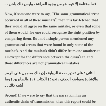
قط مختلفة إلا فيما هو من وجوه القراءة ، وليس ذلك بلحن . ـ
𝐍𝐨𝐰, 𝐢𝐟 𝐬𝐨𝐦𝐞𝐨𝐧𝐞 𝐰𝐞𝐫𝐞 𝐭𝐨 𝐬𝐚𝐲, “𝐓𝐡𝐞 𝐬𝐚𝐦𝐞 𝐠𝐫𝐚𝐦𝐦𝐚𝐭𝐢𝐜𝐚𝐥 𝐞𝐫𝐫𝐨𝐫
𝐨𝐜𝐜𝐮𝐫𝐫𝐞𝐝 𝐢𝐧 𝐚𝐥𝐥 𝐨𝐟 𝐭𝐡𝐞𝐬𝐞 𝐦𝐮𝐬𝐡𝐚𝐟𝐬”, 𝐭𝐡𝐞𝐧 𝐢𝐭 𝐢𝐬 𝐟𝐚𝐫-𝐟𝐞𝐭𝐜𝐡𝐞𝐝 𝐭𝐡𝐚𝐭
𝐭𝐡𝐞𝐲 𝐰𝐨𝐮𝐥𝐝 𝐚𝐥𝐥 𝐚𝐠𝐫𝐞𝐞 𝐨𝐧 𝐭𝐡𝐞 𝐬𝐚𝐦𝐞 𝐦𝐢𝐬𝐭𝐚𝐤𝐞, 𝐨𝐫 𝐞𝐯𝐞𝐧 𝐭𝐡𝐚𝐭 𝐬𝐨𝐦𝐞
𝐨𝐟 𝐭𝐡𝐞𝐦 𝐰𝐨𝐮𝐥𝐝, 𝐟𝐨𝐫 𝐨𝐧𝐞 𝐜𝐨𝐮𝐥𝐝 𝐫𝐞𝐜𝐨𝐠𝐧𝐢𝐳𝐞 𝐭𝐡𝐞 𝐫𝐢𝐠𝐡𝐭 𝐩𝐨𝐬𝐢𝐭𝐢𝐨𝐧 𝐛𝐲
𝐜𝐨𝐦𝐩𝐚𝐫𝐢𝐧𝐠 𝐭𝐡𝐞𝐦. 𝐁𝐮𝐭 𝐧𝐨𝐭 𝐚 𝐬𝐢𝐧𝐠𝐥𝐞 𝐩𝐞𝐫𝐬𝐨𝐧 𝐦𝐞𝐧𝐭𝐢𝐨𝐧𝐞𝐝 𝐚𝐧𝐲
𝐠𝐫𝐚𝐦𝐦𝐚𝐭𝐢𝐜𝐚𝐥 𝐞𝐫𝐫𝐨𝐫𝐬 𝐭𝐡𝐚𝐭 𝐰𝐞𝐫𝐞 𝐟𝐨𝐮𝐧𝐝 𝐢𝐧 𝐨𝐧𝐥𝐲 𝐬𝐨𝐦𝐞 𝐨𝐟 𝐭𝐡𝐞
𝐦𝐮𝐬𝐡𝐚𝐟𝐬. 𝐀𝐧𝐝 𝐭𝐡𝐞 𝐦𝐮𝐬𝐡𝐚𝐟𝐬 𝐝𝐢𝐝𝐧’𝐭 𝐝𝐢𝐟𝐟𝐞𝐫 𝐟𝐫𝐨𝐦 𝐨𝐧𝐞 𝐚𝐧𝐨𝐭𝐡𝐞𝐫 𝐚𝐭
𝐚𝐥𝐥 𝐞𝐱𝐜𝐞𝐩𝐭 𝐟𝐨𝐫 𝐭𝐡𝐞 𝐝𝐢𝐟𝐟𝐞𝐫𝐞𝐧𝐜𝐞𝐬 𝐛𝐞𝐭𝐰𝐞𝐞𝐧 𝐭𝐡𝐞 𝐪𝐢𝐫𝐚𝐚’𝐚𝐚𝐭, 𝐚𝐧𝐝
𝐭𝐡𝐨𝐬𝐞 𝐝𝐢𝐟𝐟𝐞𝐫𝐞𝐧𝐜𝐞𝐬 𝐚𝐫𝐞 𝐧𝐨𝐭 𝐠𝐫𝐚𝐦𝐦𝐚𝐭𝐢𝐜𝐚𝐥 𝐦𝐢𝐬𝐭𝐚𝐤𝐞𝐬.
الثاني : على تقدير صحة الرواية ، إن ذلك محمول على الرمز
والإشارة ومواضع الحذف ، نحو : ( الكتاب ) ، ( والصابرين ) وما
أشبه ذلك . ـ
𝐒𝐞𝐜𝐨𝐧𝐝: 𝐈𝐟 𝐰𝐞 𝐰𝐞𝐫𝐞 𝐭𝐨 𝐬𝐚𝐲 𝐭𝐡𝐚𝐭 𝐭𝐡𝐞 𝐧𝐚𝐫𝐫𝐚𝐭𝐢𝐨𝐧 𝐡𝐚𝐬 𝐚𝐧
𝐚𝐮𝐭𝐡𝐞𝐧𝐭𝐢𝐜 𝐜𝐡𝐚𝐢𝐧 𝐨𝐟 𝐭𝐫𝐚𝐧𝐬𝐦𝐢𝐬𝐬𝐢𝐨𝐧, 𝐭𝐡𝐞𝐧 𝐭𝐡𝐢𝐬 𝐫𝐞𝐩𝐨𝐫𝐭 𝐜𝐨𝐮𝐥𝐝 𝐛𝐞