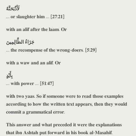
لَأَذْبَحَنَّهُ
… 𝐨𝐫 𝐬𝐥𝐚𝐮𝐠𝐡𝐭𝐞𝐫 𝐡𝐢𝐦 … [𝟐𝟕:𝟐𝟏]
𝐰𝐢𝐭𝐡 𝐚𝐧 𝐚𝐥𝐢𝐟 𝐚𝐟𝐭𝐞𝐫 𝐭𝐡𝐞 𝐥𝐚𝐚𝐦. 𝐎𝐫
جَزَاءُ الظَّالِمِينَ
… 𝐭𝐡𝐞 𝐫𝐞𝐜𝐨𝐦𝐩𝐞𝐧𝐬𝐞 𝐨𝐟 𝐭𝐡𝐞 𝐰𝐫𝐨𝐧𝐠-𝐝𝐨𝐞𝐫𝐬. [𝟓:𝟐𝟗]
𝐰𝐢𝐭𝐡 𝐚 𝐰𝐚𝐰 𝐚𝐧𝐝 𝐚𝐧 𝐚𝐥𝐢𝐟. 𝐎𝐫
بِأَيْدٍ
… 𝐰𝐢𝐭𝐡 𝐩𝐨𝐰𝐞𝐫 … [𝟓𝟏:𝟒𝟕]
𝐰𝐢𝐭𝐡 𝐭𝐰𝐨 𝐲𝐚𝐚𝐬. 𝐒𝐨 𝐢𝐟 𝐬𝐨𝐦𝐞𝐨𝐧𝐞 𝐰𝐞𝐫𝐞 𝐭𝐨 𝐫𝐞𝐚𝐝 𝐭𝐡𝐨𝐬𝐞 𝐞𝐱𝐚𝐦𝐩𝐥𝐞𝐬
𝐚𝐜𝐜𝐨𝐫𝐝𝐢𝐧𝐠 𝐭𝐨 𝐡𝐨𝐰 𝐭𝐡𝐞 𝐰𝐫𝐢𝐭𝐭𝐞𝐧 𝐭𝐞𝐱𝐭 𝐚𝐩𝐩𝐞𝐚𝐫𝐬, 𝐭𝐡𝐞𝐧 𝐭𝐡𝐞𝐲 𝐰𝐨𝐮𝐥𝐝
𝐜𝐨𝐦𝐦𝐢𝐭 𝐚 𝐠𝐫𝐚𝐦𝐦𝐚𝐭𝐢𝐜𝐚𝐥 𝐞𝐫𝐫𝐨𝐫.
𝐓𝐡𝐢𝐬 𝐚𝐧𝐬𝐰𝐞𝐫 𝐚𝐧𝐝 𝐰𝐡𝐚𝐭 𝐩𝐫𝐞𝐜𝐞𝐝𝐞𝐝 𝐢𝐭 𝐰𝐞𝐫𝐞 𝐭𝐡𝐞 𝐞𝐱𝐩𝐥𝐚𝐧𝐚𝐭𝐢𝐨𝐧𝐬
𝐭𝐡𝐚𝐭 𝐢𝐛𝐧 𝐀𝐬𝐡𝐭𝐚𝐡 𝐩𝐮𝐭 𝐟𝐨𝐫𝐰𝐚𝐫𝐝 𝐢𝐧 𝐡𝐢𝐬 𝐛𝐨𝐨𝐤 𝐚𝐥-𝐌𝐚𝐬𝐚𝐡𝐢𝐟.