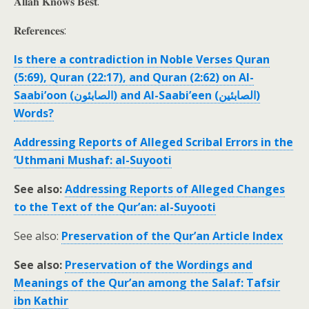
𝐀𝐥𝐥𝐚𝐡 𝐊𝐧𝐨𝐰𝐬 𝐁𝐞𝐬𝐭.
𝐑𝐞𝐟𝐞𝐫𝐞𝐧𝐜𝐞𝐬:
Is there a contradiction in Noble Verses Quran
(5:69), Quran (22:17), and Quran (2:62) on Al-
Saabi’oon (الصابئون) and Al-Saabi’een (الصابئين)
Words?
Addressing Reports of Alleged Scribal Errors in the
‘Uthmani Mushaf: al-Suyooti
See also:
Addressing Reports of Alleged Changes
to the Text of the Qur’an: al-Suyooti
See also:
Preservation of the Qur’an Article Index
See also:
Preservation of the Wordings and
Meanings of the Qur’an among the Salaf: Tafsir
ibn Kathir