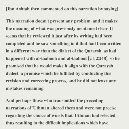
[𝐈𝐛𝐧 𝐀𝐬𝐡𝐭𝐚𝐡 𝐭𝐡𝐞𝐧 𝐜𝐨𝐦𝐦𝐞𝐧𝐭𝐞𝐝 𝐨𝐧 𝐭𝐡𝐢𝐬 𝐧𝐚𝐫𝐫𝐚𝐭𝐢𝐨𝐧 𝐛𝐲 𝐬𝐚𝐲𝐢𝐧𝐠]
𝐓𝐡𝐢𝐬 𝐧𝐚𝐫𝐫𝐚𝐭𝐢𝐨𝐧 𝐝𝐨𝐞𝐬𝐧’𝐭 𝐩𝐫𝐞𝐬𝐞𝐧𝐭 𝐚𝐧𝐲 𝐩𝐫𝐨𝐛𝐥𝐞𝐦, 𝐚𝐧𝐝 𝐢𝐭 𝐦𝐚𝐤𝐞𝐬
𝐭𝐡𝐞 𝐦𝐞𝐚𝐧𝐢𝐧𝐠 𝐨𝐟 𝐰𝐡𝐚𝐭 𝐰𝐚𝐬 𝐩𝐫𝐞𝐯𝐢𝐨𝐮𝐬𝐥𝐲 𝐦𝐞𝐧𝐭𝐢𝐨𝐧𝐞𝐝 𝐜𝐥𝐞𝐚𝐫. 𝐈𝐭
𝐬𝐞𝐞𝐦𝐬 𝐭𝐡𝐚𝐭 𝐡𝐞 𝐫𝐞𝐯𝐢𝐞𝐰𝐞𝐝 𝐢𝐭 𝐣𝐮𝐬𝐭 𝐚𝐟𝐭𝐞𝐫 𝐢𝐭𝐬 𝐰𝐫𝐢𝐭𝐢𝐧𝐠 𝐡𝐚𝐝 𝐛𝐞𝐞𝐧
𝐜𝐨𝐦𝐩𝐥𝐞𝐭𝐞𝐝 𝐚𝐧𝐝 𝐡𝐞 𝐬𝐚𝐰 𝐬𝐨𝐦𝐞𝐭𝐡𝐢𝐧𝐠 𝐢𝐧 𝐢𝐭 𝐭𝐡𝐚𝐭 𝐡𝐚𝐝 𝐛𝐞𝐞𝐧 𝐰𝐫𝐢𝐭𝐭𝐞𝐧
𝐢𝐧 𝐚 𝐝𝐢𝐟𝐟𝐞𝐫𝐞𝐧𝐭 𝐰𝐚𝐲 𝐭𝐡𝐚𝐧 𝐭𝐡𝐞 𝐝𝐢𝐚𝐥𝐞𝐜𝐭 𝐨𝐟 𝐭𝐡𝐞 𝐐𝐮𝐫𝐚𝐲𝐬𝐡, 𝐚𝐬 𝐡𝐚𝐝
𝐡𝐚𝐩𝐩𝐞𝐧𝐞𝐝 𝐰𝐢𝐭𝐡 𝐚𝐥-𝐭𝐚𝐚𝐛𝐨𝐨𝐡 𝐚𝐧𝐝 𝐚𝐥-𝐭𝐚𝐚𝐛𝐨𝐨𝐭 [𝐜.𝐟. 𝟐:𝟐𝟒𝟖], 𝐬𝐨 𝐡𝐞
𝐩𝐫𝐨𝐦𝐢𝐬𝐞𝐝 𝐭𝐡𝐚𝐭 𝐡𝐞 𝐰𝐨𝐮𝐥𝐝 𝐦𝐚𝐤𝐞 𝐢𝐭 𝐚𝐥𝐢𝐠𝐧 𝐰𝐢𝐭𝐡 𝐭𝐡𝐞 𝐐𝐮𝐫𝐚𝐲𝐬𝐡
𝐝𝐢𝐚𝐥𝐞𝐜𝐭, 𝐚 𝐩𝐫𝐨𝐦𝐢𝐬𝐞 𝐰𝐡𝐢𝐜𝐡 𝐡𝐞 𝐟𝐮𝐥𝐟𝐢𝐥𝐥𝐞𝐝 𝐛𝐲 𝐜𝐨𝐧𝐝𝐮𝐜𝐭𝐢𝐧𝐠 𝐭𝐡𝐢𝐬
𝐫𝐞𝐯𝐢𝐬𝐢𝐨𝐧 𝐚𝐧𝐝 𝐜𝐨𝐫𝐫𝐞𝐜𝐭𝐢𝐧𝐠 𝐩𝐫𝐨𝐜𝐞𝐬𝐬, 𝐚𝐧𝐝 𝐡𝐞 𝐝𝐢𝐝 𝐧𝐨𝐭 𝐥𝐞𝐚𝐯𝐞 𝐚𝐧𝐲
𝐦𝐢𝐬𝐭𝐚𝐤𝐞𝐬 𝐫𝐞𝐦𝐚𝐢𝐧𝐢𝐧𝐠.
𝐀𝐧𝐝 𝐩𝐞𝐫𝐡𝐚𝐩𝐬 𝐭𝐡𝐨𝐬𝐞 𝐰𝐡𝐨 𝐭𝐫𝐚𝐧𝐬𝐦𝐢𝐭𝐭𝐞𝐝 𝐭𝐡𝐞 𝐩𝐫𝐞𝐜𝐞𝐝𝐢𝐧𝐠
𝐧𝐚𝐫𝐫𝐚𝐭𝐢𝐨𝐧𝐬 𝐨𝐟 ‘𝐔𝐭𝐡𝐦𝐚𝐧 𝐚𝐥𝐭𝐞𝐫𝐞𝐝 𝐭𝐡𝐞𝐦 𝐚𝐧𝐝 𝐰𝐞𝐫𝐞 𝐧𝐨𝐭 𝐩𝐫𝐞𝐜𝐢𝐬𝐞
𝐫𝐞𝐠𝐚𝐫𝐝𝐢𝐧𝐠 𝐭𝐡𝐞 𝐜𝐡𝐨𝐢𝐜𝐞 𝐨𝐟 𝐰𝐨𝐫𝐝𝐬 𝐭𝐡𝐚𝐭 ‘𝐔𝐭𝐡𝐦𝐚𝐧 𝐡𝐚𝐝 𝐬𝐞𝐥𝐞𝐜𝐭𝐞𝐝,
𝐭𝐡𝐮𝐬 𝐫𝐞𝐬𝐮𝐥𝐭𝐢𝐧𝐠 𝐢𝐧 𝐭𝐡𝐞 𝐝𝐢𝐟𝐟𝐢𝐜𝐮𝐥𝐭 𝐢𝐦𝐩𝐥𝐢𝐜𝐚𝐭𝐢𝐨𝐧𝐬 𝐰𝐡𝐢𝐜𝐡 𝐡𝐚𝐯𝐞