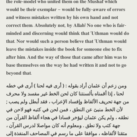
𝐭𝐡𝐞 𝐫𝐨𝐥𝐞-𝐦𝐨𝐝𝐞𝐥 𝐰𝐡𝐨 𝐮𝐧𝐢𝐭𝐞𝐝 𝐭𝐡𝐞𝐦 𝐨𝐧 𝐭𝐡𝐞 𝐌𝐮𝐬𝐡𝐚𝐟 𝐰𝐡𝐢𝐜𝐡
𝐰𝐨𝐮𝐥𝐝 𝐛𝐞 𝐭𝐡𝐞𝐢𝐫 𝐞𝐱𝐞𝐦𝐩𝐥𝐚𝐫 – 𝐰𝐨𝐮𝐥𝐝 𝐛𝐞 𝐟𝐮𝐥𝐥𝐲-𝐚𝐰𝐚𝐫𝐞 𝐨𝐟 𝐞𝐫𝐫𝐨𝐫𝐬
𝐚𝐧𝐝 𝐰𝐢𝐭𝐧𝐞𝐬𝐬 𝐦𝐢𝐬𝐭𝐚𝐤𝐞𝐬 𝐰𝐫𝐢𝐭𝐭𝐞𝐧 𝐛𝐲 𝐡𝐢𝐬 𝐨𝐰𝐧 𝐡𝐚𝐧𝐝 𝐚𝐧𝐝 𝐧𝐨𝐭
𝐜𝐨𝐫𝐫𝐞𝐜𝐭 𝐭𝐡𝐞𝐦. 𝐀𝐛𝐬𝐨𝐥𝐮𝐭𝐞𝐥𝐲 𝐧𝐨𝐭, 𝐛𝐲 𝐀𝐥𝐥𝐚𝐡! 𝐍𝐨 𝐨𝐧𝐞 𝐰𝐡𝐨 𝐢𝐬 𝐟𝐚𝐢𝐫-
𝐦𝐢𝐧𝐝𝐞𝐝 𝐚𝐧𝐝 𝐝𝐢𝐬𝐜𝐞𝐫𝐧𝐢𝐧𝐠 𝐰𝐨𝐮𝐥𝐝 𝐭𝐡𝐢𝐧𝐤 𝐭𝐡𝐚𝐭 ‘𝐔𝐭𝐡𝐦𝐚𝐧 𝐰𝐨𝐮𝐥𝐝 𝐝𝐨
𝐭𝐡𝐚𝐭. 𝐍𝐨𝐫 𝐰𝐨𝐮𝐥𝐝 𝐬𝐮𝐜𝐡 𝐚 𝐩𝐞𝐫𝐬𝐨𝐧 𝐛𝐞𝐥𝐢𝐞𝐯𝐞 𝐭𝐡𝐚𝐭 ‘𝐔𝐭𝐡𝐦𝐚𝐧 𝐰𝐨𝐮𝐥𝐝
𝐥𝐞𝐚𝐯𝐞 𝐭𝐡𝐞 𝐦𝐢𝐬𝐭𝐚𝐤𝐞𝐬 𝐢𝐧𝐬𝐢𝐝𝐞 𝐭𝐡𝐞 𝐛𝐨𝐨𝐤 𝐟𝐨𝐫 𝐬𝐨𝐦𝐞𝐨𝐧𝐞 𝐞𝐥𝐬𝐞 𝐭𝐨 𝐟𝐢𝐱
𝐚𝐟𝐭𝐞𝐫 𝐡𝐢𝐦. 𝐀𝐧𝐝 𝐭𝐡𝐞 𝐰𝐚𝐲 𝐨𝐟 𝐭𝐡𝐨𝐬𝐞 𝐭𝐡𝐚𝐭 𝐜𝐚𝐦𝐞 𝐚𝐟𝐭𝐞𝐫 𝐡𝐢𝐦 𝐰𝐚𝐬 𝐭𝐨
𝐛𝐚𝐬𝐞 𝐭𝐡𝐞𝐦𝐬𝐞𝐥𝐯𝐞𝐬 𝐨𝐧 𝐭𝐡𝐞 𝐰𝐚𝐲 𝐡𝐞 𝐡𝐚𝐝 𝐰𝐫𝐢𝐭𝐭𝐞𝐧 𝐢𝐭 𝐚𝐧𝐝 𝐧𝐨𝐭 𝐭𝐨 𝐠𝐨
𝐛𝐞𝐲𝐨𝐧𝐝 𝐭𝐡𝐚𝐭.
ومن زعم أن عثمان أراد بقوله : ( أرى فيه لحنا ) أرى في خطه
لحنا ، إذا أقمناه بألسنتنا كان لحن الخط غير مفسد ولا محرف
من جهة تحريف الألفاظ وإفساد الإعراب ، فقد أبطل ولم يصب ;
لأن الخط منبئ عن النطق ، فمن لحن في كتبه فهو لاحن في
نطقه ، ولم يكن عثمان ليؤخر فسادا في هجاء ألفاظ القرآن من
جهة كتب ولا نطق . ومعلوم أنه كان مواصلا لدرس القرآن ،
متقنا لألفاظه ، موافقا على ما رسم في المصاحف المنفذة إلى