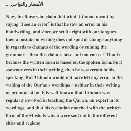
الأمصار والنواحي . ـ
𝐍𝐨𝐰, 𝐟𝐨𝐫 𝐭𝐡𝐨𝐬𝐞 𝐰𝐡𝐨 𝐜𝐥𝐚𝐢𝐦 𝐭𝐡𝐚𝐭 𝐰𝐡𝐚𝐭 ‘𝐔𝐭𝐡𝐦𝐚𝐧 𝐦𝐞𝐚𝐧𝐭 𝐛𝐲
𝐬𝐚𝐲𝐢𝐧𝐠 “𝐈 𝐬𝐞𝐞 𝐚𝐧 𝐞𝐫𝐫𝐨𝐫” 𝐢𝐬 𝐭𝐡𝐚𝐭 𝐡𝐞 𝐬𝐚𝐰 𝐚𝐧 𝐞𝐫𝐫𝐨𝐫 𝐢𝐧 𝐡𝐢𝐬
𝐡𝐚𝐧𝐝𝐰𝐫𝐢𝐭𝐢𝐧𝐠, 𝐚𝐧𝐝 𝐬𝐢𝐧𝐜𝐞 𝐰𝐞 𝐬𝐞𝐭 𝐢𝐭 𝐚𝐫𝐢𝐠𝐡𝐭 𝐰𝐢𝐭𝐡 𝐨𝐮𝐫 𝐭𝐨𝐧𝐠𝐮𝐞𝐬
𝐭𝐡𝐞𝐧 𝐚 𝐦𝐢𝐬𝐭𝐚𝐤𝐞 𝐢𝐧 𝐰𝐫𝐢𝐭𝐢𝐧𝐠 𝐝𝐨𝐞𝐬 𝐧𝐨𝐭 𝐬𝐩𝐨𝐢𝐥 𝐨𝐫 𝐜𝐡𝐚𝐧𝐠𝐞 𝐚𝐧𝐲𝐭𝐡𝐢𝐧𝐠
𝐢𝐧 𝐫𝐞𝐠𝐚𝐫𝐝𝐬 𝐭𝐨 𝐜𝐡𝐚𝐧𝐠𝐞𝐬 𝐨𝐟 𝐭𝐡𝐞 𝐰𝐨𝐫𝐝𝐢𝐧𝐠 𝐨𝐫 𝐫𝐮𝐢𝐧𝐢𝐧𝐠 𝐭𝐡𝐞
𝐠𝐫𝐚𝐦𝐦𝐚𝐫 – 𝐭𝐡𝐞𝐧 𝐭𝐡𝐢𝐬 𝐜𝐥𝐚𝐢𝐦 𝐢𝐬 𝐟𝐚𝐥𝐬𝐞 𝐚𝐧𝐝 𝐧𝐨𝐭 𝐜𝐨𝐫𝐫𝐞𝐜𝐭. 𝐓𝐡𝐚𝐭 𝐢𝐬
𝐛𝐞𝐜𝐚𝐮𝐬𝐞 𝐭𝐡𝐞 𝐰𝐫𝐢𝐭𝐭𝐞𝐧 𝐟𝐨𝐫𝐦 𝐢𝐬 𝐛𝐚𝐬𝐞𝐝 𝐨𝐧 𝐭𝐡𝐞 𝐬𝐩𝐨𝐤𝐞𝐧 𝐟𝐨𝐫𝐦. 𝐒𝐨 𝐢𝐟
𝐬𝐨𝐦𝐞𝐨𝐧𝐞 𝐞𝐫𝐫𝐬 𝐢𝐧 𝐭𝐡𝐞𝐢𝐫 𝐰𝐫𝐢𝐭𝐢𝐧𝐠, 𝐭𝐡𝐞𝐧 𝐡𝐞 𝐰𝐚𝐬 𝐞𝐫𝐫𝐚𝐧𝐭 𝐢𝐧 𝐡𝐢𝐬
𝐬𝐩𝐞𝐚𝐤𝐢𝐧𝐠. 𝐁𝐮𝐭 ‘𝐔𝐭𝐡𝐦𝐚𝐧 𝐰𝐨𝐮𝐥𝐝 𝐧𝐨𝐭 𝐡𝐚𝐯𝐞 𝐥𝐞𝐟𝐭 𝐚𝐧𝐲 𝐞𝐫𝐫𝐨𝐫 𝐢𝐧 𝐭𝐡𝐞
𝐰𝐫𝐢𝐭𝐢𝐧𝐠 𝐨𝐟 𝐭𝐡𝐞 𝐐𝐮𝐫’𝐚𝐧’𝐬 𝐰𝐨𝐫𝐝𝐢𝐧𝐠𝐬 – 𝐧𝐞𝐢𝐭𝐡𝐞𝐫 𝐢𝐧 𝐭𝐡𝐞𝐢𝐫 𝐰𝐫𝐢𝐭𝐢𝐧𝐠
𝐨𝐫 𝐩𝐫𝐨𝐧𝐮𝐧𝐜𝐢𝐚𝐭𝐢𝐨𝐧. 𝐈𝐭 𝐢𝐬 𝐰𝐞𝐥𝐥-𝐤𝐧𝐨𝐰𝐧 𝐭𝐡𝐚𝐭 ‘𝐔𝐭𝐡𝐦𝐚𝐧 𝐰𝐚𝐬
𝐫𝐞𝐠𝐮𝐥𝐚𝐫𝐥𝐲 𝐢𝐧𝐯𝐨𝐥𝐯𝐞𝐝 𝐢𝐧 𝐭𝐞𝐚𝐜𝐡𝐢𝐧𝐠 𝐭𝐡𝐞 𝐐𝐮𝐫’𝐚𝐧, 𝐚𝐧 𝐞𝐱𝐩𝐞𝐫𝐭 𝐢𝐧 𝐢𝐭𝐬
𝐰𝐨𝐫𝐝𝐢𝐧𝐠𝐬, 𝐚𝐧𝐝 𝐭𝐡𝐚𝐭 𝐡𝐢𝐬 𝐫𝐞𝐜𝐢𝐭𝐚𝐭𝐢𝐨𝐧 𝐦𝐚𝐭𝐜𝐡𝐞𝐝 𝐰𝐢𝐭𝐡 𝐭𝐡𝐞 𝐰𝐫𝐢𝐭𝐭𝐞𝐧
𝐟𝐨𝐫𝐦 𝐨𝐟 𝐭𝐡𝐞 𝐌𝐮𝐬𝐡𝐚𝐟𝐬 𝐰𝐡𝐢𝐜𝐡 𝐰𝐞𝐫𝐞 𝐬𝐞𝐧𝐭 𝐨𝐮𝐭 𝐭𝐨 𝐭𝐡𝐞 𝐝𝐢𝐟𝐟𝐞𝐫𝐞𝐧𝐭
𝐜𝐢𝐭𝐢𝐞𝐬 𝐚𝐧𝐝 𝐫𝐞𝐠𝐢𝐨𝐧𝐬.