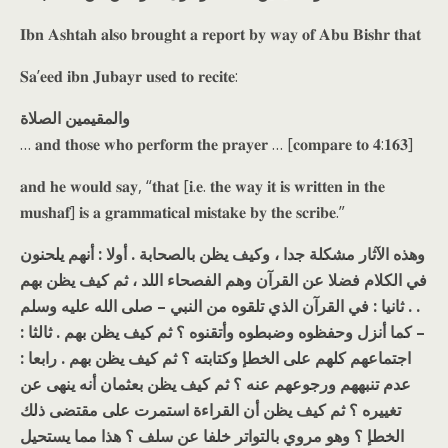
𝐈𝐛𝐧 𝐀𝐬𝐡𝐭𝐚𝐡 𝐚𝐥𝐬𝐨 𝐛𝐫𝐨𝐮𝐠𝐡𝐭 𝐚 𝐫𝐞𝐩𝐨𝐫𝐭 𝐛𝐲 𝐰𝐚𝐲 𝐨𝐟 𝐀𝐛𝐮 𝐁𝐢𝐬𝐡𝐫 𝐭𝐡𝐚𝐭
𝐒𝐚’𝐞𝐞𝐝 𝐢𝐛𝐧 𝐉𝐮𝐛𝐚𝐲𝐫 𝐮𝐬𝐞𝐝 𝐭𝐨 𝐫𝐞𝐜𝐢𝐭𝐞:
والمقيمين الصلاة
… 𝐚𝐧𝐝 𝐭𝐡𝐨𝐬𝐞 𝐰𝐡𝐨 𝐩𝐞𝐫𝐟𝐨𝐫𝐦 𝐭𝐡𝐞 𝐩𝐫𝐚𝐲𝐞𝐫 … [𝐜𝐨𝐦𝐩𝐚𝐫𝐞 𝐭𝐨 𝟒:𝟏𝟔𝟑]
𝐚𝐧𝐝 𝐡𝐞 𝐰𝐨𝐮𝐥𝐝 𝐬𝐚𝐲, “𝐭𝐡𝐚𝐭 [𝐢.𝐞. 𝐭𝐡𝐞 𝐰𝐚𝐲 𝐢𝐭 𝐢𝐬 𝐰𝐫𝐢𝐭𝐭𝐞𝐧 𝐢𝐧 𝐭𝐡𝐞
𝐦𝐮𝐬𝐡𝐚𝐟] 𝐢𝐬 𝐚 𝐠𝐫𝐚𝐦𝐦𝐚𝐭𝐢𝐜𝐚𝐥 𝐦𝐢𝐬𝐭𝐚𝐤𝐞 𝐛𝐲 𝐭𝐡𝐞 𝐬𝐜𝐫𝐢𝐛𝐞.”
وهذه الآثار مشكلة جدا ، وكيف يظن بالصحابة . أولا : أنهم يلحنون
في الكلام فضلا عن القرآن وهم الفصحاء اللد ، ثم كيف يظن بهم
. . ثانيا : في القرآن الذي تلقوه من النبي – صلى الله عليه وسلم
– كما أنزل وحفظوه وضبطوه وأتقنوه ؟ ثم كيف يظن بهم . ثالثا :
اجتماعهم كلهم على الخطإ وكتابته ؟ ثم كيف يظن بهم . رابعا :
عدم تنبههم ورجوعهم عنه ؟ ثم كيف يظن بعثمان أنه ينهى عن
تغييره ؟ ثم كيف يظن أن القراءة استمرت على مقتضى ذلك
الخطإ ؟ وهو مروي بالتواتر خلفا عن سلف ؟ هذا مما يستحيل