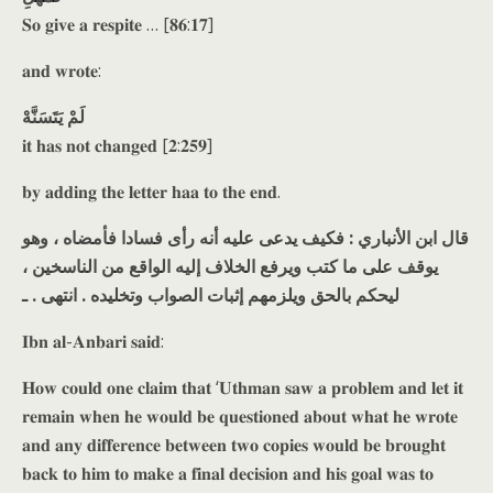
𝐒𝐨 𝐠𝐢𝐯𝐞 𝐚 𝐫𝐞𝐬𝐩𝐢𝐭𝐞 … [𝟖𝟔:𝟏𝟕]
𝐚𝐧𝐝 𝐰𝐫𝐨𝐭𝐞:
لَمْ يَتَسَنَّهْ
𝐢𝐭 𝐡𝐚𝐬 𝐧𝐨𝐭 𝐜𝐡𝐚𝐧𝐠𝐞𝐝 [𝟐:𝟐𝟓𝟗]
𝐛𝐲 𝐚𝐝𝐝𝐢𝐧𝐠 𝐭𝐡𝐞 𝐥𝐞𝐭𝐭𝐞𝐫 𝐡𝐚𝐚 𝐭𝐨 𝐭𝐡𝐞 𝐞𝐧𝐝.
قال ابن الأنباري : فكيف يدعى عليه أنه رأى فسادا فأمضاه ، وهو
يوقف على ما كتب ويرفع الخلاف إليه الواقع من الناسخين ،
ليحكم بالحق ويلزمهم إثبات الصواب وتخليده . انتهى . ـ
𝐈𝐛𝐧 𝐚𝐥-𝐀𝐧𝐛𝐚𝐫𝐢 𝐬𝐚𝐢𝐝:
𝐇𝐨𝐰 𝐜𝐨𝐮𝐥𝐝 𝐨𝐧𝐞 𝐜𝐥𝐚𝐢𝐦 𝐭𝐡𝐚𝐭 ‘𝐔𝐭𝐡𝐦𝐚𝐧 𝐬𝐚𝐰 𝐚 𝐩𝐫𝐨𝐛𝐥𝐞𝐦 𝐚𝐧𝐝 𝐥𝐞𝐭 𝐢𝐭
𝐫𝐞𝐦𝐚𝐢𝐧 𝐰𝐡𝐞𝐧 𝐡𝐞 𝐰𝐨𝐮𝐥𝐝 𝐛𝐞 𝐪𝐮𝐞𝐬𝐭𝐢𝐨𝐧𝐞𝐝 𝐚𝐛𝐨𝐮𝐭 𝐰𝐡𝐚𝐭 𝐡𝐞 𝐰𝐫𝐨𝐭𝐞
𝐚𝐧𝐝 𝐚𝐧𝐲 𝐝𝐢𝐟𝐟𝐞𝐫𝐞𝐧𝐜𝐞 𝐛𝐞𝐭𝐰𝐞𝐞𝐧 𝐭𝐰𝐨 𝐜𝐨𝐩𝐢𝐞𝐬 𝐰𝐨𝐮𝐥𝐝 𝐛𝐞 𝐛𝐫𝐨𝐮𝐠𝐡𝐭
𝐛𝐚𝐜𝐤 𝐭𝐨 𝐡𝐢𝐦 𝐭𝐨 𝐦𝐚𝐤𝐞 𝐚 𝐟𝐢𝐧𝐚𝐥 𝐝𝐞𝐜𝐢𝐬𝐢𝐨𝐧 𝐚𝐧𝐝 𝐡𝐢𝐬 𝐠𝐨𝐚𝐥 𝐰𝐚𝐬 𝐭𝐨