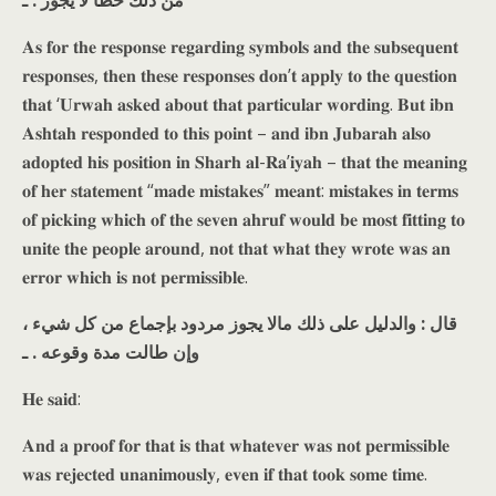
من ذلك خطأ لا يجوز . ـ
𝐀𝐬 𝐟𝐨𝐫 𝐭𝐡𝐞 𝐫𝐞𝐬𝐩𝐨𝐧𝐬𝐞 𝐫𝐞𝐠𝐚𝐫𝐝𝐢𝐧𝐠 𝐬𝐲𝐦𝐛𝐨𝐥𝐬 𝐚𝐧𝐝 𝐭𝐡𝐞 𝐬𝐮𝐛𝐬𝐞𝐪𝐮𝐞𝐧𝐭
𝐫𝐞𝐬𝐩𝐨𝐧𝐬𝐞𝐬, 𝐭𝐡𝐞𝐧 𝐭𝐡𝐞𝐬𝐞 𝐫𝐞𝐬𝐩𝐨𝐧𝐬𝐞𝐬 𝐝𝐨𝐧’𝐭 𝐚𝐩𝐩𝐥𝐲 𝐭𝐨 𝐭𝐡𝐞 𝐪𝐮𝐞𝐬𝐭𝐢𝐨𝐧
𝐭𝐡𝐚𝐭 ‘𝐔𝐫𝐰𝐚𝐡 𝐚𝐬𝐤𝐞𝐝 𝐚𝐛𝐨𝐮𝐭 𝐭𝐡𝐚𝐭 𝐩𝐚𝐫𝐭𝐢𝐜𝐮𝐥𝐚𝐫 𝐰𝐨𝐫𝐝𝐢𝐧𝐠. 𝐁𝐮𝐭 𝐢𝐛𝐧
𝐀𝐬𝐡𝐭𝐚𝐡 𝐫𝐞𝐬𝐩𝐨𝐧𝐝𝐞𝐝 𝐭𝐨 𝐭𝐡𝐢𝐬 𝐩𝐨𝐢𝐧𝐭 – 𝐚𝐧𝐝 𝐢𝐛𝐧 𝐉𝐮𝐛𝐚𝐫𝐚𝐡 𝐚𝐥𝐬𝐨
𝐚𝐝𝐨𝐩𝐭𝐞𝐝 𝐡𝐢𝐬 𝐩𝐨𝐬𝐢𝐭𝐢𝐨𝐧 𝐢𝐧 𝐒𝐡𝐚𝐫𝐡 𝐚𝐥-𝐑𝐚’𝐢𝐲𝐚𝐡 – 𝐭𝐡𝐚𝐭 𝐭𝐡𝐞 𝐦𝐞𝐚𝐧𝐢𝐧𝐠
𝐨𝐟 𝐡𝐞𝐫 𝐬𝐭𝐚𝐭𝐞𝐦𝐞𝐧𝐭 “𝐦𝐚𝐝𝐞 𝐦𝐢𝐬𝐭𝐚𝐤𝐞𝐬” 𝐦𝐞𝐚𝐧𝐭: 𝐦𝐢𝐬𝐭𝐚𝐤𝐞𝐬 𝐢𝐧 𝐭𝐞𝐫𝐦𝐬
𝐨𝐟 𝐩𝐢𝐜𝐤𝐢𝐧𝐠 𝐰𝐡𝐢𝐜𝐡 𝐨𝐟 𝐭𝐡𝐞 𝐬𝐞𝐯𝐞𝐧 𝐚𝐡𝐫𝐮𝐟 𝐰𝐨𝐮𝐥𝐝 𝐛𝐞 𝐦𝐨𝐬𝐭 𝐟𝐢𝐭𝐭𝐢𝐧𝐠 𝐭𝐨
𝐮𝐧𝐢𝐭𝐞 𝐭𝐡𝐞 𝐩𝐞𝐨𝐩𝐥𝐞 𝐚𝐫𝐨𝐮𝐧𝐝, 𝐧𝐨𝐭 𝐭𝐡𝐚𝐭 𝐰𝐡𝐚𝐭 𝐭𝐡𝐞𝐲 𝐰𝐫𝐨𝐭𝐞 𝐰𝐚𝐬 𝐚𝐧
𝐞𝐫𝐫𝐨𝐫 𝐰𝐡𝐢𝐜𝐡 𝐢𝐬 𝐧𝐨𝐭 𝐩𝐞𝐫𝐦𝐢𝐬𝐬𝐢𝐛𝐥𝐞.
قال : والدليل على ذلك مالا يجوز مردود بإجماع من كل شيء ،
وإن طالت مدة وقوعه . ـ
𝐇𝐞 𝐬𝐚𝐢𝐝:
𝐀𝐧𝐝 𝐚 𝐩𝐫𝐨𝐨𝐟 𝐟𝐨𝐫 𝐭𝐡𝐚𝐭 𝐢𝐬 𝐭𝐡𝐚𝐭 𝐰𝐡𝐚𝐭𝐞𝐯𝐞𝐫 𝐰𝐚𝐬 𝐧𝐨𝐭 𝐩𝐞𝐫𝐦𝐢𝐬𝐬𝐢𝐛𝐥𝐞
𝐰𝐚𝐬 𝐫𝐞𝐣𝐞𝐜𝐭𝐞𝐝 𝐮𝐧𝐚𝐧𝐢𝐦𝐨𝐮𝐬𝐥𝐲, 𝐞𝐯𝐞𝐧 𝐢𝐟 𝐭𝐡𝐚𝐭 𝐭𝐨𝐨𝐤 𝐬𝐨𝐦𝐞 𝐭𝐢𝐦𝐞.