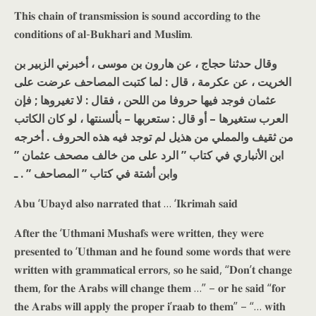
𝐓𝐡𝐢𝐬 𝐜𝐡𝐚𝐢𝐧 𝐨𝐟 𝐭𝐫𝐚𝐧𝐬𝐦𝐢𝐬𝐬𝐢𝐨𝐧 𝐢𝐬 𝐬𝐨𝐮𝐧𝐝 𝐚𝐜𝐜𝐨𝐫𝐝𝐢𝐧𝐠 𝐭𝐨 𝐭𝐡𝐞
𝐜𝐨𝐧𝐝𝐢𝐭𝐢𝐨𝐧𝐬 𝐨𝐟 𝐚𝐥-𝐁𝐮𝐤𝐡𝐚𝐫𝐢 𝐚𝐧𝐝 𝐌𝐮𝐬𝐥𝐢𝐦.
وقال حدثنا حجاج ، عن هارون بن موسى ، أخبرني الزبير بن
الخريت ، عن عكرمة ، قال : لما كتبت المصاحف عرضت على
عثمان فوجد فيها حروفا من اللحن ، فقال : لا تغيروها ; فإن
العرب ستغيرها – أو قال : ستعربها – بألسنتها ، لو كان الكاتب
من ثقيف والمملي من هذيل لم توجد فيه هذه الحروف . أخرجه
ابن الأنباري في كتاب ” الرد على من خالف مصحف عثمان ”
وابن أشتة في كتاب ” المصاحف ” . ـ
𝐀𝐛𝐮 ‘𝐔𝐛𝐚𝐲𝐝 𝐚𝐥𝐬𝐨 𝐧𝐚𝐫𝐫𝐚𝐭𝐞𝐝 𝐭𝐡𝐚𝐭 … ‘𝐈𝐤𝐫𝐢𝐦𝐚𝐡 𝐬𝐚𝐢𝐝
𝐀𝐟𝐭𝐞𝐫 𝐭𝐡𝐞 ‘𝐔𝐭𝐡𝐦𝐚𝐧𝐢 𝐌𝐮𝐬𝐡𝐚𝐟𝐬 𝐰𝐞𝐫𝐞 𝐰𝐫𝐢𝐭𝐭𝐞𝐧, 𝐭𝐡𝐞𝐲 𝐰𝐞𝐫𝐞
𝐩𝐫𝐞𝐬𝐞𝐧𝐭𝐞𝐝 𝐭𝐨 ‘𝐔𝐭𝐡𝐦𝐚𝐧 𝐚𝐧𝐝 𝐡𝐞 𝐟𝐨𝐮𝐧𝐝 𝐬𝐨𝐦𝐞 𝐰𝐨𝐫𝐝𝐬 𝐭𝐡𝐚𝐭 𝐰𝐞𝐫𝐞
𝐰𝐫𝐢𝐭𝐭𝐞𝐧 𝐰𝐢𝐭𝐡 𝐠𝐫𝐚𝐦𝐦𝐚𝐭𝐢𝐜𝐚𝐥 𝐞𝐫𝐫𝐨𝐫𝐬, 𝐬𝐨 𝐡𝐞 𝐬𝐚𝐢𝐝, “𝐃𝐨𝐧’𝐭 𝐜𝐡𝐚𝐧𝐠𝐞
𝐭𝐡𝐞𝐦, 𝐟𝐨𝐫 𝐭𝐡𝐞 𝐀𝐫𝐚𝐛𝐬 𝐰𝐢𝐥𝐥 𝐜𝐡𝐚𝐧𝐠𝐞 𝐭𝐡𝐞𝐦 …” – 𝐨𝐫 𝐡𝐞 𝐬𝐚𝐢𝐝 “𝐟𝐨𝐫
𝐭𝐡𝐞 𝐀𝐫𝐚𝐛𝐬 𝐰𝐢𝐥𝐥 𝐚𝐩𝐩𝐥𝐲 𝐭𝐡𝐞 𝐩𝐫𝐨𝐩𝐞𝐫 𝐢’𝐫𝐚𝐚𝐛 𝐭𝐨 𝐭𝐡𝐞𝐦” – “… 𝐰𝐢𝐭𝐡