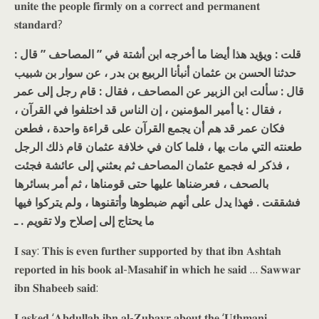
𝐮𝐧𝐢𝐭𝐞 𝐭𝐡𝐞 𝐩𝐞𝐨𝐩𝐥𝐞 𝐟𝐢𝐫𝐦𝐥𝐲 𝐨𝐧 𝐚 𝐜𝐨𝐫𝐫𝐞𝐜𝐭 𝐚𝐧𝐝 𝐩𝐞𝐫𝐦𝐚𝐧𝐞𝐧𝐭
𝐬𝐭𝐚𝐧𝐝𝐚𝐫𝐝?
قلت : ويؤيد هذا أيضا ما أخرجه ابن أشتة في ” المصاحف ” قال :
حدثنا الحسن بن عثمان أنبأنا الربيع بن بدر ، عن سوار بن شبيب
قال : سألت ابن الزبير عن المصاحف ، فقال : قام رجل إلى عمر
، فقال : يا أمير المؤمنين ، إن الناس قد اختلفوا في القرآن ،
فكان عمر قد هم أن يجمع القرآن على قراءة واحدة ، فطعن
طعنته التي مات بها ، فلما كان في خلافة عثمان قام ذلك الرجل
، فذكر له فجمع عثمان المصاحف ثم بعثني إلى عائشة فجئت
بالصحف ، فعرضناها عليها حتى قومناها ، ثم أمر بسائرها
فشققت . فهذا يدل على أنهم ضبطوها وأتقنوها ، ولم يتركوا فيها
ما يحتاج إلى إصلاح ولا تقويم . ـ
𝐈 𝐬𝐚𝐲: 𝐓𝐡𝐢𝐬 𝐢𝐬 𝐞𝐯𝐞𝐧 𝐟𝐮𝐫𝐭𝐡𝐞𝐫 𝐬𝐮𝐩𝐩𝐨𝐫𝐭𝐞𝐝 𝐛𝐲 𝐭𝐡𝐚𝐭 𝐢𝐛𝐧 𝐀𝐬𝐡𝐭𝐚𝐡
𝐫𝐞𝐩𝐨𝐫𝐭𝐞𝐝 𝐢𝐧 𝐡𝐢𝐬 𝐛𝐨𝐨𝐤 𝐚𝐥-𝐌𝐚𝐬𝐚𝐡𝐢𝐟 𝐢𝐧 𝐰𝐡𝐢𝐜𝐡 𝐡𝐞 𝐬𝐚𝐢𝐝 … 𝐒𝐚𝐰𝐰𝐚𝐫
𝐢𝐛𝐧 𝐒𝐡𝐚𝐛𝐞𝐞𝐛 𝐬𝐚𝐢𝐝:
𝐈 𝐚𝐬𝐤𝐞𝐝 ‘𝐀𝐛𝐝𝐮𝐥𝐥𝐚𝐡 𝐢𝐛𝐧 𝐚𝐥-𝐙𝐮𝐛𝐚𝐲𝐫 𝐚𝐛𝐨𝐮𝐭 𝐭𝐡𝐞 ‘𝐔𝐭𝐡𝐦𝐚𝐧𝐢