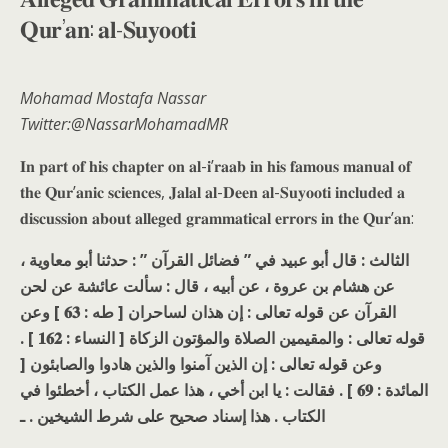
𝐐𝐮𝐫’𝐚𝐧: 𝐚𝐥-𝐒𝐮𝐲𝐨𝐨𝐭𝐢
Mohamad Mostafa Nassar
Twitter:@NassarMohamadMR
𝐈𝐧 𝐩𝐚𝐫𝐭 𝐨𝐟 𝐡𝐢𝐬 𝐜𝐡𝐚𝐩𝐭𝐞𝐫 𝐨𝐧 𝐚𝐥-𝐢’𝐫𝐚𝐚𝐛 𝐢𝐧 𝐡𝐢𝐬 𝐟𝐚𝐦𝐨𝐮𝐬 𝐦𝐚𝐧𝐮𝐚𝐥 𝐨𝐟
𝐭𝐡𝐞 𝐐𝐮𝐫’𝐚𝐧𝐢𝐜 𝐬𝐜𝐢𝐞𝐧𝐜𝐞𝐬, 𝐉𝐚𝐥𝐚𝐥 𝐚𝐥-𝐃𝐞𝐞𝐧 𝐚𝐥-𝐒𝐮𝐲𝐨𝐨𝐭𝐢 𝐢𝐧𝐜𝐥𝐮𝐝𝐞𝐝 𝐚
𝐝𝐢𝐬𝐜𝐮𝐬𝐬𝐢𝐨𝐧 𝐚𝐛𝐨𝐮𝐭 𝐚𝐥𝐥𝐞𝐠𝐞𝐝 𝐠𝐫𝐚𝐦𝐦𝐚𝐭𝐢𝐜𝐚𝐥 𝐞𝐫𝐫𝐨𝐫𝐬 𝐢𝐧 𝐭𝐡𝐞 𝐐𝐮𝐫’𝐚𝐧:
الثالث : قال أبو عبيد في ” فضائل القرآن ” : حدثنا أبو معاوية ،
عن هشام بن عروة ، عن أبيه ، قال : سألت عائشة عن لحن
القرآن عن قوله تعالى : إن هذان لساحران [ طه : 𝟔𝟑 ] وعن
قوله تعالى : والمقيمين الصلاة والمؤتون الزكاة [ النساء : 𝟏𝟔𝟐 ] .
وعن قوله تعالى : إن الذين آمنوا والذين هادوا والصابئون [
المائدة : 𝟔𝟗 ] . فقالت : يا ابن أخي ، هذا عمل الكتاب ، أخطئوا في
الكتاب . هذا إسناد صحيح على شرط الشيخين . ـ