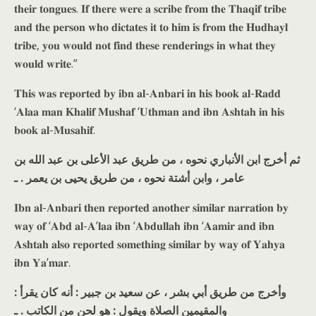
𝐭𝐡𝐞𝐢𝐫 𝐭𝐨𝐧𝐠𝐮𝐞𝐬. 𝐈𝐟 𝐭𝐡𝐞𝐫𝐞 𝐰𝐞𝐫𝐞 𝐚 𝐬𝐜𝐫𝐢𝐛𝐞 𝐟𝐫𝐨𝐦 𝐭𝐡𝐞 𝐓𝐡𝐚𝐪𝐢𝐟 𝐭𝐫𝐢𝐛𝐞
𝐚𝐧𝐝 𝐭𝐡𝐞 𝐩𝐞𝐫𝐬𝐨𝐧 𝐰𝐡𝐨 𝐝𝐢𝐜𝐭𝐚𝐭𝐞𝐬 𝐢𝐭 𝐭𝐨 𝐡𝐢𝐦 𝐢𝐬 𝐟𝐫𝐨𝐦 𝐭𝐡𝐞 𝐇𝐮𝐝𝐡𝐚𝐲𝐥
𝐭𝐫𝐢𝐛𝐞, 𝐲𝐨𝐮 𝐰𝐨𝐮𝐥𝐝 𝐧𝐨𝐭 𝐟𝐢𝐧𝐝 𝐭𝐡𝐞𝐬𝐞 𝐫𝐞𝐧𝐝𝐞𝐫𝐢𝐧𝐠𝐬 𝐢𝐧 𝐰𝐡𝐚𝐭 𝐭𝐡𝐞𝐲
𝐰𝐨𝐮𝐥𝐝 𝐰𝐫𝐢𝐭𝐞.”
𝐓𝐡𝐢𝐬 𝐰𝐚𝐬 𝐫𝐞𝐩𝐨𝐫𝐭𝐞𝐝 𝐛𝐲 𝐢𝐛𝐧 𝐚𝐥-𝐀𝐧𝐛𝐚𝐫𝐢 𝐢𝐧 𝐡𝐢𝐬 𝐛𝐨𝐨𝐤 𝐚𝐥-𝐑𝐚𝐝𝐝
‘𝐀𝐥𝐚𝐚 𝐦𝐚𝐧 𝐊𝐡𝐚𝐥𝐢𝐟 𝐌𝐮𝐬𝐡𝐚𝐟 ‘𝐔𝐭𝐡𝐦𝐚𝐧 𝐚𝐧𝐝 𝐢𝐛𝐧 𝐀𝐬𝐡𝐭𝐚𝐡 𝐢𝐧 𝐡𝐢𝐬
𝐛𝐨𝐨𝐤 𝐚𝐥-𝐌𝐮𝐬𝐚𝐡𝐢𝐟.
ثم أخرج ابن الأنباري نحوه ، من طريق عبد الأعلى بن عبد الله بن
عامر ، وابن أشتة نحوه ، من طريق يحيى بن يعمر . ـ
𝐈𝐛𝐧 𝐚𝐥-𝐀𝐧𝐛𝐚𝐫𝐢 𝐭𝐡𝐞𝐧 𝐫𝐞𝐩𝐨𝐫𝐭𝐞𝐝 𝐚𝐧𝐨𝐭𝐡𝐞𝐫 𝐬𝐢𝐦𝐢𝐥𝐚𝐫 𝐧𝐚𝐫𝐫𝐚𝐭𝐢𝐨𝐧 𝐛𝐲
𝐰𝐚𝐲 𝐨𝐟 ‘𝐀𝐛𝐝 𝐚𝐥-𝐀’𝐥𝐚𝐚 𝐢𝐛𝐧 ‘𝐀𝐛𝐝𝐮𝐥𝐥𝐚𝐡 𝐢𝐛𝐧 ‘𝐀𝐚𝐦𝐢𝐫 𝐚𝐧𝐝 𝐢𝐛𝐧
𝐀𝐬𝐡𝐭𝐚𝐡 𝐚𝐥𝐬𝐨 𝐫𝐞𝐩𝐨𝐫𝐭𝐞𝐝 𝐬𝐨𝐦𝐞𝐭𝐡𝐢𝐧𝐠 𝐬𝐢𝐦𝐢𝐥𝐚𝐫 𝐛𝐲 𝐰𝐚𝐲 𝐨𝐟 𝐘𝐚𝐡𝐲𝐚
𝐢𝐛𝐧 𝐘𝐚’𝐦𝐚𝐫.
وأخرج من طريق أبي بشر ، عن سعيد بن جبير : أنه كان يقرأ :
والمقيمين الصلاة ويقول : هو لحن من الكاتب . ـ