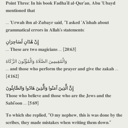
𝐏𝐨𝐢𝐧𝐭 𝐓𝐡𝐫𝐞𝐞: 𝐈𝐧 𝐡𝐢𝐬 𝐛𝐨𝐨𝐤 𝐅𝐚𝐝𝐡𝐚’𝐢𝐥 𝐚𝐥-𝐐𝐮𝐫’𝐚𝐧, 𝐀𝐛𝐮 ‘𝐔𝐛𝐚𝐲𝐝
𝐦𝐞𝐧𝐭𝐢𝐨𝐧𝐞𝐝 𝐭𝐡𝐚𝐭
… ‘𝐔𝐫𝐰𝐚𝐡 𝐢𝐛𝐧 𝐚𝐥-𝐙𝐮𝐛𝐚𝐲𝐫 𝐬𝐚𝐢𝐝, “𝐈 𝐚𝐬𝐤𝐞𝐝 ‘𝐀’𝐢𝐬𝐡𝐚𝐡 𝐚𝐛𝐨𝐮𝐭
𝐠𝐫𝐚𝐦𝐦𝐚𝐭𝐢𝐜𝐚𝐥 𝐞𝐫𝐫𝐨𝐫𝐬 𝐢𝐧 𝐀𝐥𝐥𝐚𝐡’𝐬 𝐬𝐭𝐚𝐭𝐞𝐦𝐞𝐧𝐭𝐬:
إِنْ هَٰذَانِ لَسَاحِرَانِ
… 𝐓𝐡𝐞𝐬𝐞 𝐚𝐫𝐞 𝐭𝐰𝐨 𝐦𝐚𝐠𝐢𝐜𝐢𝐚𝐧𝐬 … [𝟐𝟎:𝟔𝟑]
وَالْمُقِيمِينَ الصَّلَاةَ وَالْمُؤْتُونَ الزَّكَاةَ
… 𝐚𝐧𝐝 𝐭𝐡𝐨𝐬𝐞 𝐰𝐡𝐨 𝐩𝐞𝐫𝐟𝐨𝐫𝐦 𝐭𝐡𝐞 𝐩𝐫𝐚𝐲𝐞𝐫 𝐚𝐧𝐝 𝐠𝐢𝐯𝐞 𝐭𝐡𝐞 𝐳𝐚𝐤𝐚𝐡 …
[𝟒:𝟏𝟔𝟐]
إِنَّ الَّذِينَ آمَنُوا وَالَّذِينَ هَادُوا وَالصَّابِئُونَ
𝐓𝐡𝐨𝐬𝐞 𝐰𝐡𝐨 𝐛𝐞𝐥𝐢𝐞𝐯𝐞 𝐚𝐧𝐝 𝐭𝐡𝐨𝐬𝐞 𝐰𝐡𝐨 𝐚𝐫𝐞 𝐭𝐡𝐞 𝐉𝐞𝐰𝐬 𝐚𝐧𝐝 𝐭𝐡𝐞
𝐒𝐚𝐛𝐢’𝐨𝐨𝐧 … [𝟓:𝟔𝟗]
𝐓𝐨 𝐰𝐡𝐢𝐜𝐡 𝐬𝐡𝐞 𝐫𝐞𝐩𝐥𝐢𝐞𝐝, “𝐎 𝐦𝐲 𝐧𝐞𝐩𝐡𝐞𝐰, 𝐭𝐡𝐢𝐬 𝐢𝐬 𝐰𝐚𝐬 𝐝𝐨𝐧𝐞 𝐛𝐲 𝐭𝐡𝐞
𝐬𝐜𝐫𝐢𝐛𝐞𝐬, 𝐭𝐡𝐞𝐲 𝐦𝐚𝐝𝐞 𝐦𝐢𝐬𝐭𝐚𝐤𝐞𝐬 𝐰𝐡𝐞𝐧 𝐰𝐫𝐢𝐭𝐢𝐧𝐠 𝐭𝐡𝐞𝐦 𝐝𝐨𝐰𝐧.”