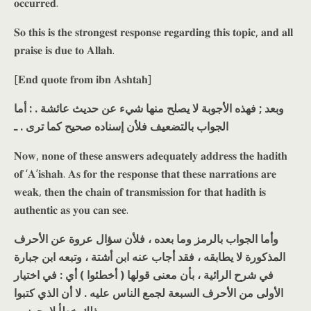
𝐨𝐜𝐜𝐮𝐫𝐫𝐞𝐝.
𝐒𝐨 𝐭𝐡𝐢𝐬 𝐢𝐬 𝐭𝐡𝐞 𝐬𝐭𝐫𝐨𝐧𝐠𝐞𝐬𝐭 𝐫𝐞𝐬𝐩𝐨𝐧𝐬𝐞 𝐫𝐞𝐠𝐚𝐫𝐝𝐢𝐧𝐠 𝐭𝐡𝐢𝐬 𝐭𝐨𝐩𝐢𝐜, 𝐚𝐧𝐝 𝐚𝐥𝐥
𝐩𝐫𝐚𝐢𝐬𝐞 𝐢𝐬 𝐝𝐮𝐞 𝐭𝐨 𝐀𝐥𝐥𝐚𝐡.
[𝐄𝐧𝐝 𝐪𝐮𝐨𝐭𝐞 𝐟𝐫𝐨𝐦 𝐢𝐛𝐧 𝐀𝐬𝐡𝐭𝐚𝐡]
وبعد ; فهذه الأجوبة لا يصلح منها شيء عن حديث عائشة . : أما
الجواب بالتضعيف فلأن إسناده صحيح كما ترى . ـ
𝐍𝐨𝐰, 𝐧𝐨𝐧𝐞 𝐨𝐟 𝐭𝐡𝐞𝐬𝐞 𝐚𝐧𝐬𝐰𝐞𝐫𝐬 𝐚𝐝𝐞𝐪𝐮𝐚𝐭𝐞𝐥𝐲 𝐚𝐝𝐝𝐫𝐞𝐬𝐬 𝐭𝐡𝐞 𝐡𝐚𝐝𝐢𝐭𝐡
𝐨𝐟 ‘𝐀’𝐢𝐬𝐡𝐚𝐡. 𝐀𝐬 𝐟𝐨𝐫 𝐭𝐡𝐞 𝐫𝐞𝐬𝐩𝐨𝐧𝐬𝐞 𝐭𝐡𝐚𝐭 𝐭𝐡𝐞𝐬𝐞 𝐧𝐚𝐫𝐫𝐚𝐭𝐢𝐨𝐧𝐬 𝐚𝐫𝐞
𝐰𝐞𝐚𝐤, 𝐭𝐡𝐞𝐧 𝐭𝐡𝐞 𝐜𝐡𝐚𝐢𝐧 𝐨𝐟 𝐭𝐫𝐚𝐧𝐬𝐦𝐢𝐬𝐬𝐢𝐨𝐧 𝐟𝐨𝐫 𝐭𝐡𝐚𝐭 𝐡𝐚𝐝𝐢𝐭𝐡 𝐢𝐬
𝐚𝐮𝐭𝐡𝐞𝐧𝐭𝐢𝐜 𝐚𝐬 𝐲𝐨𝐮 𝐜𝐚𝐧 𝐬𝐞𝐞.
وأما الجواب بالرمز وما بعده ، فلأن سؤال عروة عن الأحرف
المذكورة لا يطابقه ، فقد أجاب عنه ابن أشتة ، وتبعه ابن جبارة
في شرح الرائية ، بأن معنى قولها ( أخطئوا ) أي : في اختيار
الأولى من الأحرف السبعة لجمع الناس عليه . لا أن الذي كتبوا