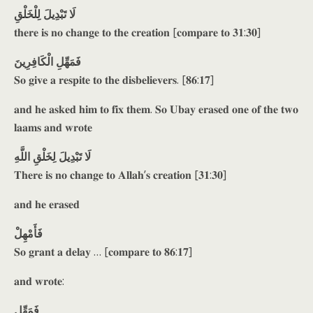
لَا تَبْدِيلَ لِلْخَلْقِ
𝐭𝐡𝐞𝐫𝐞 𝐢𝐬 𝐧𝐨 𝐜𝐡𝐚𝐧𝐠𝐞 𝐭𝐨 𝐭𝐡𝐞 𝐜𝐫𝐞𝐚𝐭𝐢𝐨𝐧 [𝐜𝐨𝐦𝐩𝐚𝐫𝐞 𝐭𝐨 𝟑𝟏:𝟑𝟎]
فَمَهِّلِ الْكَافِرِينَ
𝐒𝐨 𝐠𝐢𝐯𝐞 𝐚 𝐫𝐞𝐬𝐩𝐢𝐭𝐞 𝐭𝐨 𝐭𝐡𝐞 𝐝𝐢𝐬𝐛𝐞𝐥𝐢𝐞𝐯𝐞𝐫𝐬. [𝟖𝟔:𝟏𝟕]
𝐚𝐧𝐝 𝐡𝐞 𝐚𝐬𝐤𝐞𝐝 𝐡𝐢𝐦 𝐭𝐨 𝐟𝐢𝐱 𝐭𝐡𝐞𝐦. 𝐒𝐨 𝐔𝐛𝐚𝐲 𝐞𝐫𝐚𝐬𝐞𝐝 𝐨𝐧𝐞 𝐨𝐟 𝐭𝐡𝐞 𝐭𝐰𝐨
𝐥𝐚𝐚𝐦𝐬 𝐚𝐧𝐝 𝐰𝐫𝐨𝐭𝐞
لَا تَبْدِيلَ لِخَلْقِ اللَّهِ
𝐓𝐡𝐞𝐫𝐞 𝐢𝐬 𝐧𝐨 𝐜𝐡𝐚𝐧𝐠𝐞 𝐭𝐨 𝐀𝐥𝐥𝐚𝐡’𝐬 𝐜𝐫𝐞𝐚𝐭𝐢𝐨𝐧 [𝟑𝟏:𝟑𝟎]
𝐚𝐧𝐝 𝐡𝐞 𝐞𝐫𝐚𝐬𝐞𝐝
فَأَمْهِلْ
𝐒𝐨 𝐠𝐫𝐚𝐧𝐭 𝐚 𝐝𝐞𝐥𝐚𝐲 … [𝐜𝐨𝐦𝐩𝐚𝐫𝐞 𝐭𝐨 𝟖𝟔:𝟏𝟕]
𝐚𝐧𝐝 𝐰𝐫𝐨𝐭𝐞:
فَمَهِّلِ