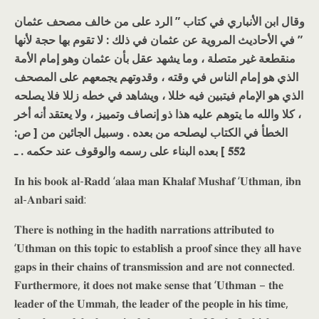
وقال ابن الأنباري في كتاب ” الرد على من خالف مصحف عثمان
” في الأحاديث المروية عن عثمان في ذلك : لا تقوم بها حجة لأنها
منقطعة غير متصلة ، وما يشهد عقل بأن عثمان وهو إمام الأمة
الذي هو إمام الناس في وقته ، وقدوتهم يجمعهم على المصحف
الذي هو الإمام فيتبين فيه خللا ، ويشاهد في خطه زللا فلا يصلحه
، كلا والله ما يتوهم عليه هذا ذو إنصاف وتمييز ، ولا يعتقد أنه أخر
الخطأ في الكتاب ليصلحه من بعده . وسبيل الجائين من [ ص:
𝟓𝟓𝟐 ] بعده البناء على رسمه والوقوف عند حكمه . ـ
𝐈𝐧 𝐡𝐢𝐬 𝐛𝐨𝐨𝐤 𝐚𝐥-𝐑𝐚𝐝𝐝 ‘𝐚𝐥𝐚𝐚 𝐦𝐚𝐧 𝐊𝐡𝐚𝐥𝐚𝐟 𝐌𝐮𝐬𝐡𝐚𝐟 ‘𝐔𝐭𝐡𝐦𝐚𝐧, 𝐢𝐛𝐧
𝐚𝐥-𝐀𝐧𝐛𝐚𝐫𝐢 𝐬𝐚𝐢𝐝:
𝐓𝐡𝐞𝐫𝐞 𝐢𝐬 𝐧𝐨𝐭𝐡𝐢𝐧𝐠 𝐢𝐧 𝐭𝐡𝐞 𝐡𝐚𝐝𝐢𝐭𝐡 𝐧𝐚𝐫𝐫𝐚𝐭𝐢𝐨𝐧𝐬 𝐚𝐭𝐭𝐫𝐢𝐛𝐮𝐭𝐞𝐝 𝐭𝐨
‘𝐔𝐭𝐡𝐦𝐚𝐧 𝐨𝐧 𝐭𝐡𝐢𝐬 𝐭𝐨𝐩𝐢𝐜 𝐭𝐨 𝐞𝐬𝐭𝐚𝐛𝐥𝐢𝐬𝐡 𝐚 𝐩𝐫𝐨𝐨𝐟 𝐬𝐢𝐧𝐜𝐞 𝐭𝐡𝐞𝐲 𝐚𝐥𝐥 𝐡𝐚𝐯𝐞
𝐠𝐚𝐩𝐬 𝐢𝐧 𝐭𝐡𝐞𝐢𝐫 𝐜𝐡𝐚𝐢𝐧𝐬 𝐨𝐟 𝐭𝐫𝐚𝐧𝐬𝐦𝐢𝐬𝐬𝐢𝐨𝐧 𝐚𝐧𝐝 𝐚𝐫𝐞 𝐧𝐨𝐭 𝐜𝐨𝐧𝐧𝐞𝐜𝐭𝐞𝐝.
𝐅𝐮𝐫𝐭𝐡𝐞𝐫𝐦𝐨𝐫𝐞, 𝐢𝐭 𝐝𝐨𝐞𝐬 𝐧𝐨𝐭 𝐦𝐚𝐤𝐞 𝐬𝐞𝐧𝐬𝐞 𝐭𝐡𝐚𝐭 ‘𝐔𝐭𝐡𝐦𝐚𝐧 – 𝐭𝐡𝐞
𝐥𝐞𝐚𝐝𝐞𝐫 𝐨𝐟 𝐭𝐡𝐞 𝐔𝐦𝐦𝐚𝐡, 𝐭𝐡𝐞 𝐥𝐞𝐚𝐝𝐞𝐫 𝐨𝐟 𝐭𝐡𝐞 𝐩𝐞𝐨𝐩𝐥𝐞 𝐢𝐧 𝐡𝐢𝐬 𝐭𝐢𝐦𝐞,