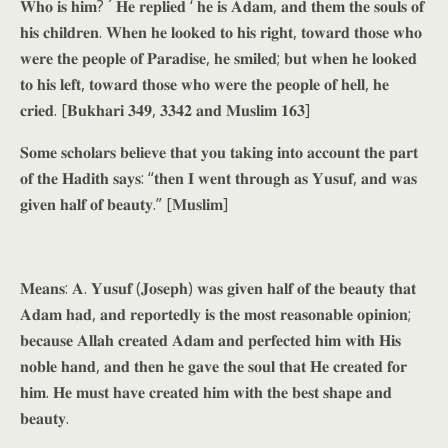
𝐖𝐡𝐨 𝐢𝐬 𝐡𝐢𝐦? ´ 𝐇𝐞 𝐫𝐞𝐩𝐥𝐢𝐞𝐝 ‘ 𝐡𝐞 𝐢𝐬 𝐀𝐝𝐚𝐦, 𝐚𝐧𝐝 𝐭𝐡𝐞𝐦 𝐭𝐡𝐞 𝐬𝐨𝐮𝐥𝐬 𝐨𝐟
𝐡𝐢𝐬 𝐜𝐡𝐢𝐥𝐝𝐫𝐞𝐧. 𝐖𝐡𝐞𝐧 𝐡𝐞 𝐥𝐨𝐨𝐤𝐞𝐝 𝐭𝐨 𝐡𝐢𝐬 𝐫𝐢𝐠𝐡𝐭, 𝐭𝐨𝐰𝐚𝐫𝐝 𝐭𝐡𝐨𝐬𝐞 𝐰𝐡𝐨
𝐰𝐞𝐫𝐞 𝐭𝐡𝐞 𝐩𝐞𝐨𝐩𝐥𝐞 𝐨𝐟 𝐏𝐚𝐫𝐚𝐝𝐢𝐬𝐞, 𝐡𝐞 𝐬𝐦𝐢𝐥𝐞𝐝; 𝐛𝐮𝐭 𝐰𝐡𝐞𝐧 𝐡𝐞 𝐥𝐨𝐨𝐤𝐞𝐝
𝐭𝐨 𝐡𝐢𝐬 𝐥𝐞𝐟𝐭, 𝐭𝐨𝐰𝐚𝐫𝐝 𝐭𝐡𝐨𝐬𝐞 𝐰𝐡𝐨 𝐰𝐞𝐫𝐞 𝐭𝐡𝐞 𝐩𝐞𝐨𝐩𝐥𝐞 𝐨𝐟 𝐡𝐞𝐥𝐥, 𝐡𝐞
𝐜𝐫𝐢𝐞𝐝. [𝐁𝐮𝐤𝐡𝐚𝐫𝐢 𝟑𝟒𝟗, 𝟑𝟑𝟒𝟐 𝐚𝐧𝐝 𝐌𝐮𝐬𝐥𝐢𝐦 𝟏𝟔𝟑]
𝐒𝐨𝐦𝐞 𝐬𝐜𝐡𝐨𝐥𝐚𝐫𝐬 𝐛𝐞𝐥𝐢𝐞𝐯𝐞 𝐭𝐡𝐚𝐭 𝐲𝐨𝐮 𝐭𝐚𝐤𝐢𝐧𝐠 𝐢𝐧𝐭𝐨 𝐚𝐜𝐜𝐨𝐮𝐧𝐭 𝐭𝐡𝐞 𝐩𝐚𝐫𝐭
𝐨𝐟 𝐭𝐡𝐞 𝐇𝐚𝐝𝐢𝐭𝐡 𝐬𝐚𝐲𝐬: “𝐭𝐡𝐞𝐧 𝐈 𝐰𝐞𝐧𝐭 𝐭𝐡𝐫𝐨𝐮𝐠𝐡 𝐚𝐬 𝐘𝐮𝐬𝐮𝐟, 𝐚𝐧𝐝 𝐰𝐚𝐬
𝐠𝐢𝐯𝐞𝐧 𝐡𝐚𝐥𝐟 𝐨𝐟 𝐛𝐞𝐚𝐮𝐭𝐲.” [𝐌𝐮𝐬𝐥𝐢𝐦]
𝐌𝐞𝐚𝐧𝐬: 𝐀. 𝐘𝐮𝐬𝐮𝐟 (𝐉𝐨𝐬𝐞𝐩𝐡) 𝐰𝐚𝐬 𝐠𝐢𝐯𝐞𝐧 𝐡𝐚𝐥𝐟 𝐨𝐟 𝐭𝐡𝐞 𝐛𝐞𝐚𝐮𝐭𝐲 𝐭𝐡𝐚𝐭
𝐀𝐝𝐚𝐦 𝐡𝐚𝐝, 𝐚𝐧𝐝 𝐫𝐞𝐩𝐨𝐫𝐭𝐞𝐝𝐥𝐲 𝐢𝐬 𝐭𝐡𝐞 𝐦𝐨𝐬𝐭 𝐫𝐞𝐚𝐬𝐨𝐧𝐚𝐛𝐥𝐞 𝐨𝐩𝐢𝐧𝐢𝐨𝐧;
𝐛𝐞𝐜𝐚𝐮𝐬𝐞 𝐀𝐥𝐥𝐚𝐡 𝐜𝐫𝐞𝐚𝐭𝐞𝐝 𝐀𝐝𝐚𝐦 𝐚𝐧𝐝 𝐩𝐞𝐫𝐟𝐞𝐜𝐭𝐞𝐝 𝐡𝐢𝐦 𝐰𝐢𝐭𝐡 𝐇𝐢𝐬
𝐧𝐨𝐛𝐥𝐞 𝐡𝐚𝐧𝐝, 𝐚𝐧𝐝 𝐭𝐡𝐞𝐧 𝐡𝐞 𝐠𝐚𝐯𝐞 𝐭𝐡𝐞 𝐬𝐨𝐮𝐥 𝐭𝐡𝐚𝐭 𝐇𝐞 𝐜𝐫𝐞𝐚𝐭𝐞𝐝 𝐟𝐨𝐫
𝐡𝐢𝐦. 𝐇𝐞 𝐦𝐮𝐬𝐭 𝐡𝐚𝐯𝐞 𝐜𝐫𝐞𝐚𝐭𝐞𝐝 𝐡𝐢𝐦 𝐰𝐢𝐭𝐡 𝐭𝐡𝐞 𝐛𝐞𝐬𝐭 𝐬𝐡𝐚𝐩𝐞 𝐚𝐧𝐝
𝐛𝐞𝐚𝐮𝐭𝐲.