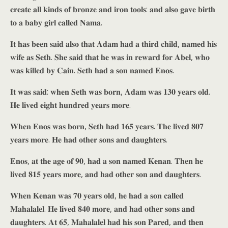
𝐜𝐫𝐞𝐚𝐭𝐞 𝐚𝐥𝐥 𝐤𝐢𝐧𝐝𝐬 𝐨𝐟 𝐛𝐫𝐨𝐧𝐳𝐞 𝐚𝐧𝐝 𝐢𝐫𝐨𝐧 𝐭𝐨𝐨𝐥𝐬: 𝐚𝐧𝐝 𝐚𝐥𝐬𝐨 𝐠𝐚𝐯𝐞 𝐛𝐢𝐫𝐭𝐡
𝐭𝐨 𝐚 𝐛𝐚𝐛𝐲 𝐠𝐢𝐫𝐥 𝐜𝐚𝐥𝐥𝐞𝐝 𝐍𝐚𝐦𝐚.
𝐈𝐭 𝐡𝐚𝐬 𝐛𝐞𝐞𝐧 𝐬𝐚𝐢𝐝 𝐚𝐥𝐬𝐨 𝐭𝐡𝐚𝐭 𝐀𝐝𝐚𝐦 𝐡𝐚𝐝 𝐚 𝐭𝐡𝐢𝐫𝐝 𝐜𝐡𝐢𝐥𝐝, 𝐧𝐚𝐦𝐞𝐝 𝐡𝐢𝐬
𝐰𝐢𝐟𝐞 𝐚𝐬 𝐒𝐞𝐭𝐡. 𝐒𝐡𝐞 𝐬𝐚𝐢𝐝 𝐭𝐡𝐚𝐭 𝐡𝐞 𝐰𝐚𝐬 𝐢𝐧 𝐫𝐞𝐰𝐚𝐫𝐝 𝐟𝐨𝐫 𝐀𝐛𝐞𝐥, 𝐰𝐡𝐨
𝐰𝐚𝐬 𝐤𝐢𝐥𝐥𝐞𝐝 𝐛𝐲 𝐂𝐚𝐢𝐧. 𝐒𝐞𝐭𝐡 𝐡𝐚𝐝 𝐚 𝐬𝐨𝐧 𝐧𝐚𝐦𝐞𝐝 𝐄𝐧𝐨𝐬.
𝐈𝐭 𝐰𝐚𝐬 𝐬𝐚𝐢𝐝: 𝐰𝐡𝐞𝐧 𝐒𝐞𝐭𝐡 𝐰𝐚𝐬 𝐛𝐨𝐫𝐧, 𝐀𝐝𝐚𝐦 𝐰𝐚𝐬 𝟏𝟑𝟎 𝐲𝐞𝐚𝐫𝐬 𝐨𝐥𝐝.
𝐇𝐞 𝐥𝐢𝐯𝐞𝐝 𝐞𝐢𝐠𝐡𝐭 𝐡𝐮𝐧𝐝𝐫𝐞𝐝 𝐲𝐞𝐚𝐫𝐬 𝐦𝐨𝐫𝐞.
𝐖𝐡𝐞𝐧 𝐄𝐧𝐨𝐬 𝐰𝐚𝐬 𝐛𝐨𝐫𝐧, 𝐒𝐞𝐭𝐡 𝐡𝐚𝐝 𝟏𝟔𝟓 𝐲𝐞𝐚𝐫𝐬. 𝐓𝐡𝐞 𝐥𝐢𝐯𝐞𝐝 𝟖𝟎𝟕
𝐲𝐞𝐚𝐫𝐬 𝐦𝐨𝐫𝐞. 𝐇𝐞 𝐡𝐚𝐝 𝐨𝐭𝐡𝐞𝐫 𝐬𝐨𝐧𝐬 𝐚𝐧𝐝 𝐝𝐚𝐮𝐠𝐡𝐭𝐞𝐫𝐬.
𝐄𝐧𝐨𝐬, 𝐚𝐭 𝐭𝐡𝐞 𝐚𝐠𝐞 𝐨𝐟 𝟗𝟎, 𝐡𝐚𝐝 𝐚 𝐬𝐨𝐧 𝐧𝐚𝐦𝐞𝐝 𝐊𝐞𝐧𝐚𝐧. 𝐓𝐡𝐞𝐧 𝐡𝐞
𝐥𝐢𝐯𝐞𝐝 𝟖𝟏𝟓 𝐲𝐞𝐚𝐫𝐬 𝐦𝐨𝐫𝐞, 𝐚𝐧𝐝 𝐡𝐚𝐝 𝐨𝐭𝐡𝐞𝐫 𝐬𝐨𝐧 𝐚𝐧𝐝 𝐝𝐚𝐮𝐠𝐡𝐭𝐞𝐫𝐬.
𝐖𝐡𝐞𝐧 𝐊𝐞𝐧𝐚𝐧 𝐰𝐚𝐬 𝟕𝟎 𝐲𝐞𝐚𝐫𝐬 𝐨𝐥𝐝, 𝐡𝐞 𝐡𝐚𝐝 𝐚 𝐬𝐨𝐧 𝐜𝐚𝐥𝐥𝐞𝐝
𝐌𝐚𝐡𝐚𝐥𝐚𝐥𝐞𝐥. 𝐇𝐞 𝐥𝐢𝐯𝐞𝐝 𝟖𝟒𝟎 𝐦𝐨𝐫𝐞, 𝐚𝐧𝐝 𝐡𝐚𝐝 𝐨𝐭𝐡𝐞𝐫 𝐬𝐨𝐧𝐬 𝐚𝐧𝐝
𝐝𝐚𝐮𝐠𝐡𝐭𝐞𝐫𝐬. 𝐀𝐭 𝟔𝟓, 𝐌𝐚𝐡𝐚𝐥𝐚𝐥𝐞𝐥 𝐡𝐚𝐝 𝐡𝐢𝐬 𝐬𝐨𝐧 𝐏𝐚𝐫𝐞𝐝, 𝐚𝐧𝐝 𝐭𝐡𝐞𝐧