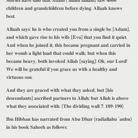
𝐒𝐭𝐨𝐫𝐢𝐞𝐬 𝐡𝐚𝐯𝐞 𝐬𝐚𝐢𝐝 𝐭𝐡𝐚𝐭 𝐀𝐝𝐚𝐦 (´𝐚𝐥𝐚𝐢𝐡𝐢 𝐬𝐚𝐥𝐥𝐚𝐦) 𝐬𝐚𝐰 𝟒𝟎𝟎𝟎
𝐜𝐡𝐢𝐥𝐝𝐫𝐞𝐧 𝐚𝐧𝐝 𝐠𝐫𝐚𝐧𝐝𝐜𝐡𝐢𝐥𝐝𝐫𝐞𝐧 𝐛𝐞𝐟𝐨𝐫𝐞 𝐝𝐲𝐢𝐧𝐠. 𝐀𝐥𝐥𝐚𝐚𝐡 𝐤𝐧𝐨𝐰𝐬
𝐛𝐞𝐬𝐭.
𝐀𝐥𝐥𝐚𝐚𝐡 𝐬𝐚𝐲𝐬: 𝐡𝐞 𝐢𝐬 𝐰𝐡𝐨 𝐜𝐫𝐞𝐚𝐭𝐞𝐝 𝐲𝐨𝐮 𝐟𝐫𝐨𝐦 𝐚 𝐬𝐢𝐧𝐠𝐥𝐞 𝐛𝐞 [𝐀𝐝𝐚𝐦],
𝐚𝐧𝐝 𝐰𝐡𝐢𝐜𝐡 𝐠𝐚𝐯𝐞 𝐫𝐢𝐬𝐞 𝐭𝐨 𝐡𝐢𝐬 𝐰𝐢𝐟𝐞 [𝐄𝐯𝐚] 𝐭𝐡𝐚𝐭 𝐲𝐨𝐮 𝐟𝐢𝐧𝐝 𝐢𝐭 𝐪𝐮𝐢𝐞𝐭.
𝐀𝐧𝐝 𝐰𝐡𝐞𝐧 𝐡𝐞 𝐣𝐨𝐢𝐧𝐞𝐝 𝐢𝐭, 𝐭𝐡𝐢𝐬 𝐛𝐞𝐜𝐚𝐦𝐞 𝐩𝐫𝐞𝐠𝐧𝐚𝐧𝐭 𝐚𝐧𝐝 𝐜𝐚𝐫𝐫𝐢𝐞𝐝 𝐢𝐧
𝐡𝐞𝐫 𝐰𝐨𝐦𝐛 𝐚 𝐥𝐢𝐠𝐡𝐭 𝐥𝐨𝐚𝐝 𝐭𝐡𝐚𝐭 𝐜𝐨𝐮𝐥𝐝 𝐰𝐚𝐥𝐤; 𝐛𝐮𝐭 𝐰𝐡𝐞𝐧 𝐭𝐡𝐢𝐬
𝐛𝐞𝐜𝐚𝐦𝐞 𝐡𝐞𝐚𝐯𝐲, 𝐛𝐨𝐭𝐡 𝐢𝐧𝐯𝐨𝐤𝐞𝐝 𝐀𝐥𝐥𝐚𝐡 [𝐬𝐚𝐲𝐢𝐧𝐠]: 𝐎𝐡, 𝐨𝐮𝐫 𝐋𝐨𝐫𝐝!
𝐖𝐞 𝐰𝐢𝐥𝐥 𝐛𝐞 𝐠𝐫𝐚𝐭𝐞𝐟𝐮𝐥 𝐢𝐟 𝐲𝐨𝐮 𝐠𝐫𝐚𝐜𝐞 𝐮𝐬 𝐰𝐢𝐭𝐡 𝐚 𝐡𝐞𝐚𝐥𝐭𝐡𝐲 𝐚𝐧𝐝
𝐯𝐢𝐫𝐭𝐮𝐨𝐮𝐬 𝐬𝐨𝐧.
𝐀𝐧𝐝 𝐭𝐡𝐞𝐲 𝐚𝐫𝐞 𝐠𝐫𝐚𝐜𝐞𝐝 𝐰𝐢𝐭𝐡 𝐰𝐡𝐚𝐭 𝐭𝐡𝐞𝐲 𝐚𝐬𝐤𝐞𝐝, 𝐛𝐮𝐭 [𝐡𝐢𝐬
𝐝𝐞𝐬𝐜𝐞𝐧𝐝𝐚𝐧𝐭𝐬] 𝐚𝐬𝐜𝐫𝐢𝐛𝐞𝐝 𝐩𝐚𝐫𝐭𝐧𝐞𝐫𝐬 𝐭𝐨 𝐀𝐥𝐥𝐚𝐡; 𝐛𝐮𝐭 𝐀𝐥𝐥𝐚𝐡 𝐢𝐬 𝐚𝐛𝐨𝐯𝐞
𝐰𝐡𝐚𝐭 𝐭𝐡𝐞𝐲 𝐚𝐬𝐬𝐨𝐜𝐢𝐚𝐭𝐞𝐝 𝐰𝐢𝐭𝐡. (𝐓𝐡𝐞 𝐝𝐢𝐯𝐢𝐝𝐢𝐧𝐠 𝐰𝐚𝐥𝐥 𝟕: 𝟏𝟖𝟗-𝟏𝟗𝟎)
𝐈𝐛𝐧 𝐇𝐢𝐛𝐛𝐚𝐧 𝐡𝐚𝐬 𝐧𝐚𝐫𝐫𝐚𝐭𝐞𝐝 𝐟𝐫𝐨𝐦 𝐀𝐛𝐮 𝐃𝐡𝐚𝐫 (𝐫𝐚𝐝𝐢𝐚𝐥𝐥𝐚𝐡𝐮 ´𝐚𝐧𝐡𝐮)
𝐢𝐧 𝐡𝐢𝐬 𝐛𝐨𝐨𝐤 𝐒𝐚𝐡𝐞𝐞𝐡 𝐚𝐬 𝐟𝐨𝐥𝐥𝐨𝐰𝐬: