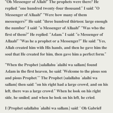
“𝐎𝐡 𝐌𝐞𝐬𝐬𝐞𝐧𝐠𝐞𝐫 𝐨𝐟 𝐀𝐥𝐥𝐚𝐡!” 𝐓𝐡𝐞 𝐩𝐫𝐨𝐩𝐡𝐞𝐭𝐬 𝐰𝐞𝐫𝐞 𝐭𝐡𝐞𝐫𝐞? 𝐇𝐞
𝐫𝐞𝐩𝐥𝐢𝐞𝐝: “𝐨𝐧𝐞 𝐡𝐮𝐧𝐝𝐫𝐞𝐝 𝐭𝐰𝐞𝐧𝐭𝐲-𝐟𝐨𝐮𝐫 𝐭𝐡𝐨𝐮𝐬𝐚𝐧𝐝.” 𝐈 𝐬𝐚𝐢𝐝: “𝐎
𝐌𝐞𝐬𝐬𝐞𝐧𝐠𝐞𝐫 𝐨𝐟 𝐀𝐥𝐥𝐚𝐚𝐡!” “𝐖𝐞𝐫𝐞 𝐡𝐨𝐰 𝐦𝐚𝐧𝐲 𝐨𝐟 𝐭𝐡𝐞𝐦
𝐦𝐞𝐬𝐬𝐞𝐧𝐠𝐞𝐫𝐬?” 𝐇𝐞 𝐬𝐚𝐢𝐝: “𝐭𝐡𝐫𝐞𝐞 𝐡𝐮𝐧𝐝𝐫𝐞𝐝 𝐭𝐡𝐢𝐫𝐭𝐞𝐞𝐧: 𝐥𝐚𝐫𝐠𝐞 𝐞𝐧𝐨𝐮𝐠𝐡
𝐭𝐡𝐞 𝐧𝐮𝐦𝐛𝐞𝐫” 𝐈 𝐬𝐚𝐢𝐝: “𝐨 𝐌𝐞𝐬𝐬𝐞𝐧𝐠𝐞𝐫 𝐨𝐟 𝐀𝐥𝐥𝐚𝐚𝐡!” “𝐖𝐚𝐬 𝐰𝐡𝐨 𝐭𝐡𝐞
𝐟𝐢𝐫𝐬𝐭 𝐨𝐟 𝐭𝐡𝐞𝐦?” 𝐇𝐞 𝐫𝐞𝐩𝐥𝐢𝐞𝐝: “𝐀𝐝𝐚𝐦.” 𝐈 𝐬𝐚𝐢𝐝: “𝐨 𝐌𝐞𝐬𝐬𝐞𝐧𝐠𝐞𝐫 𝐨𝐟
𝐀𝐥𝐥𝐚𝐚𝐡!” “𝐖𝐚𝐬 𝐡𝐞 𝐚 𝐩𝐫𝐨𝐩𝐡𝐞𝐭 𝐨𝐫 𝐚 𝐌𝐞𝐬𝐬𝐞𝐧𝐠𝐞𝐫?” 𝐇𝐞 𝐬𝐚𝐢𝐝: “𝐘𝐞𝐬,
𝐀𝐥𝐥𝐚𝐡 𝐜𝐫𝐞𝐚𝐭𝐞𝐝 𝐡𝐢𝐦 𝐰𝐢𝐭𝐡 𝐇𝐢𝐬 𝐡𝐚𝐧𝐝𝐬, 𝐚𝐧𝐝 𝐭𝐡𝐞𝐧 𝐡𝐞 𝐠𝐚𝐯𝐞 𝐡𝐢𝐦 𝐭𝐡𝐞
𝐬𝐨𝐮𝐥 𝐭𝐡𝐚𝐭 𝐇𝐞 𝐜𝐫𝐞𝐚𝐭𝐞𝐝 𝐟𝐨𝐫 𝐡𝐢𝐦, 𝐭𝐡𝐞𝐧 𝐠𝐚𝐯𝐞 𝐡𝐢𝐦 𝐚 𝐩𝐞𝐫𝐟𝐞𝐜𝐭 𝐟𝐨𝐫𝐦.”
“𝐖𝐡𝐞𝐧 𝐭𝐡𝐞 𝐏𝐫𝐨𝐩𝐡𝐞𝐭 (𝐬𝐚𝐥𝐚𝐥𝐥𝐚𝐡𝐮 ´𝐚𝐥𝐚𝐢𝐡𝐢 𝐰𝐚 𝐬𝐚𝐥𝐥𝐚𝐦) 𝐟𝐨𝐮𝐧𝐝
𝐀𝐝𝐚𝐦 𝐢𝐧 𝐭𝐡𝐞 𝐟𝐢𝐫𝐬𝐭 𝐡𝐞𝐚𝐯𝐞𝐧, 𝐡𝐞 𝐬𝐚𝐢𝐝: ‘𝐖𝐞𝐥𝐜𝐨𝐦𝐞 𝐭𝐨 𝐭𝐡𝐞 𝐩𝐢𝐨𝐮𝐬 𝐬𝐨𝐧
𝐚𝐧𝐝 𝐩𝐢𝐨𝐮𝐬 𝐏𝐫𝐨𝐩𝐡𝐞𝐭.'” 𝐓𝐡𝐞 𝐏𝐫𝐨𝐩𝐡𝐞𝐭 (𝐬𝐚𝐥𝐚𝐥𝐥𝐚𝐡𝐮 ´𝐚𝐥𝐚𝐢𝐡𝐢 𝐰𝐚
𝐬𝐚𝐥𝐥𝐚𝐦) 𝐭𝐡𝐞𝐧 𝐬𝐚𝐢𝐝: “𝐨𝐧 𝐡𝐢𝐬 𝐫𝐢𝐠𝐡𝐭 𝐡𝐚𝐝 𝐚 𝐥𝐚𝐫𝐠𝐞 𝐜𝐫𝐨𝐰𝐝, 𝐚𝐧𝐝 𝐨𝐧 𝐡𝐢𝐬
𝐥𝐞𝐟𝐭, 𝐭𝐡𝐞𝐫𝐞 𝐰𝐚𝐬 𝐚 𝐥𝐚𝐫𝐠𝐞 𝐜𝐫𝐨𝐰𝐝.” 𝐖𝐡𝐞𝐧 𝐡𝐞 𝐥𝐨𝐨𝐤 𝐨𝐧 𝐡𝐢𝐬 𝐫𝐢𝐠𝐡𝐭
𝐬𝐢𝐝𝐞, 𝐡𝐞 𝐬𝐦𝐢𝐥𝐞𝐝; 𝐚𝐧𝐝 𝐰𝐡𝐞𝐧 𝐡𝐞 𝐥𝐨𝐨𝐤 𝐨𝐧 𝐡𝐢𝐬 𝐥𝐞𝐟𝐭, 𝐡𝐞 𝐜𝐫𝐢𝐞𝐝.
𝐈 (𝐏𝐫𝐨𝐩𝐡𝐞𝐭 𝐬𝐚𝐥𝐚𝐥𝐥𝐚𝐡𝐮 ´𝐚𝐥𝐚𝐢𝐡𝐢 𝐰𝐚 𝐬𝐚𝐥𝐥𝐚𝐦.) 𝐬𝐚𝐢𝐝: ‘ 𝐎𝐡 𝐆𝐚𝐛𝐫𝐢𝐞𝐥!