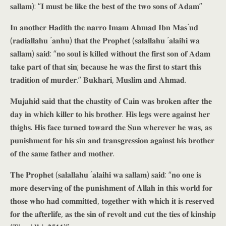
𝐬𝐚𝐥𝐥𝐚𝐦): “𝐈 𝐦𝐮𝐬𝐭 𝐛𝐞 𝐥𝐢𝐤𝐞 𝐭𝐡𝐞 𝐛𝐞𝐬𝐭 𝐨𝐟 𝐭𝐡𝐞 𝐭𝐰𝐨 𝐬𝐨𝐧𝐬 𝐨𝐟 𝐀𝐝𝐚𝐦”
𝐈𝐧 𝐚𝐧𝐨𝐭𝐡𝐞𝐫 𝐇𝐚𝐝𝐢𝐭𝐡 𝐭𝐡𝐞 𝐧𝐚𝐫𝐫𝐨 𝐈𝐦𝐚𝐦 𝐀𝐡𝐦𝐚𝐝 𝐈𝐛𝐧 𝐌𝐚𝐬´𝐮𝐝
(𝐫𝐚𝐝𝐢𝐚𝐥𝐥𝐚𝐡𝐮 ´𝐚𝐧𝐡𝐮) 𝐭𝐡𝐚𝐭 𝐭𝐡𝐞 𝐏𝐫𝐨𝐩𝐡𝐞𝐭 (𝐬𝐚𝐥𝐚𝐥𝐥𝐚𝐡𝐮 ´𝐚𝐥𝐚𝐢𝐡𝐢 𝐰𝐚
𝐬𝐚𝐥𝐥𝐚𝐦) 𝐬𝐚𝐢𝐝: “𝐧𝐨 𝐬𝐨𝐮𝐥 𝐢𝐬 𝐤𝐢𝐥𝐥𝐞𝐝 𝐰𝐢𝐭𝐡𝐨𝐮𝐭 𝐭𝐡𝐞 𝐟𝐢𝐫𝐬𝐭 𝐬𝐨𝐧 𝐨𝐟 𝐀𝐝𝐚𝐦
𝐭𝐚𝐤𝐞 𝐩𝐚𝐫𝐭 𝐨𝐟 𝐭𝐡𝐚𝐭 𝐬𝐢𝐧; 𝐛𝐞𝐜𝐚𝐮𝐬𝐞 𝐡𝐞 𝐰𝐚𝐬 𝐭𝐡𝐞 𝐟𝐢𝐫𝐬𝐭 𝐭𝐨 𝐬𝐭𝐚𝐫𝐭 𝐭𝐡𝐢𝐬
𝐭𝐫𝐚𝐝𝐢𝐭𝐢𝐨𝐧 𝐨𝐟 𝐦𝐮𝐫𝐝𝐞𝐫.” 𝐁𝐮𝐤𝐡𝐚𝐫𝐢, 𝐌𝐮𝐬𝐥𝐢𝐦 𝐚𝐧𝐝 𝐀𝐡𝐦𝐚𝐝.
𝐌𝐮𝐣𝐚𝐡𝐢𝐝 𝐬𝐚𝐢𝐝 𝐭𝐡𝐚𝐭 𝐭𝐡𝐞 𝐜𝐡𝐚𝐬𝐭𝐢𝐭𝐲 𝐨𝐟 𝐂𝐚𝐢𝐧 𝐰𝐚𝐬 𝐛𝐫𝐨𝐤𝐞𝐧 𝐚𝐟𝐭𝐞𝐫 𝐭𝐡𝐞
𝐝𝐚𝐲 𝐢𝐧 𝐰𝐡𝐢𝐜𝐡 𝐤𝐢𝐥𝐥𝐞𝐫 𝐭𝐨 𝐡𝐢𝐬 𝐛𝐫𝐨𝐭𝐡𝐞𝐫. 𝐇𝐢𝐬 𝐥𝐞𝐠𝐬 𝐰𝐞𝐫𝐞 𝐚𝐠𝐚𝐢𝐧𝐬𝐭 𝐡𝐞𝐫
𝐭𝐡𝐢𝐠𝐡𝐬. 𝐇𝐢𝐬 𝐟𝐚𝐜𝐞 𝐭𝐮𝐫𝐧𝐞𝐝 𝐭𝐨𝐰𝐚𝐫𝐝 𝐭𝐡𝐞 𝐒𝐮𝐧 𝐰𝐡𝐞𝐫𝐞𝐯𝐞𝐫 𝐡𝐞 𝐰𝐚𝐬, 𝐚𝐬
𝐩𝐮𝐧𝐢𝐬𝐡𝐦𝐞𝐧𝐭 𝐟𝐨𝐫 𝐡𝐢𝐬 𝐬𝐢𝐧 𝐚𝐧𝐝 𝐭𝐫𝐚𝐧𝐬𝐠𝐫𝐞𝐬𝐬𝐢𝐨𝐧 𝐚𝐠𝐚𝐢𝐧𝐬𝐭 𝐡𝐢𝐬 𝐛𝐫𝐨𝐭𝐡𝐞𝐫
𝐨𝐟 𝐭𝐡𝐞 𝐬𝐚𝐦𝐞 𝐟𝐚𝐭𝐡𝐞𝐫 𝐚𝐧𝐝 𝐦𝐨𝐭𝐡𝐞𝐫.
𝐓𝐡𝐞 𝐏𝐫𝐨𝐩𝐡𝐞𝐭 (𝐬𝐚𝐥𝐚𝐥𝐥𝐚𝐡𝐮 ´𝐚𝐥𝐚𝐢𝐡𝐢 𝐰𝐚 𝐬𝐚𝐥𝐥𝐚𝐦) 𝐬𝐚𝐢𝐝: “𝐧𝐨 𝐨𝐧𝐞 𝐢𝐬
𝐦𝐨𝐫𝐞 𝐝𝐞𝐬𝐞𝐫𝐯𝐢𝐧𝐠 𝐨𝐟 𝐭𝐡𝐞 𝐩𝐮𝐧𝐢𝐬𝐡𝐦𝐞𝐧𝐭 𝐨𝐟 𝐀𝐥𝐥𝐚𝐡 𝐢𝐧 𝐭𝐡𝐢𝐬 𝐰𝐨𝐫𝐥𝐝 𝐟𝐨𝐫
𝐭𝐡𝐨𝐬𝐞 𝐰𝐡𝐨 𝐡𝐚𝐝 𝐜𝐨𝐦𝐦𝐢𝐭𝐭𝐞𝐝, 𝐭𝐨𝐠𝐞𝐭𝐡𝐞𝐫 𝐰𝐢𝐭𝐡 𝐰𝐡𝐢𝐜𝐡 𝐢𝐭 𝐢𝐬 𝐫𝐞𝐬𝐞𝐫𝐯𝐞𝐝
𝐟𝐨𝐫 𝐭𝐡𝐞 𝐚𝐟𝐭𝐞𝐫𝐥𝐢𝐟𝐞, 𝐚𝐬 𝐭𝐡𝐞 𝐬𝐢𝐧 𝐨𝐟 𝐫𝐞𝐯𝐨𝐥𝐭 𝐚𝐧𝐝 𝐜𝐮𝐭 𝐭𝐡𝐞 𝐭𝐢𝐞𝐬 𝐨𝐟 𝐤𝐢𝐧𝐬𝐡𝐢𝐩