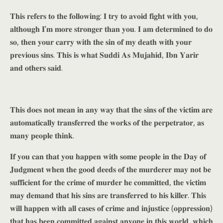
𝐓𝐡𝐢𝐬 𝐫𝐞𝐟𝐞𝐫𝐬 𝐭𝐨 𝐭𝐡𝐞 𝐟𝐨𝐥𝐥𝐨𝐰𝐢𝐧𝐠: 𝐈 𝐭𝐫𝐲 𝐭𝐨 𝐚𝐯𝐨𝐢𝐝 𝐟𝐢𝐠𝐡𝐭 𝐰𝐢𝐭𝐡 𝐲𝐨𝐮,
𝐚𝐥𝐭𝐡𝐨𝐮𝐠𝐡 𝐈’𝐦 𝐦𝐨𝐫𝐞 𝐬𝐭𝐫𝐨𝐧𝐠𝐞𝐫 𝐭𝐡𝐚𝐧 𝐲𝐨𝐮. 𝐈 𝐚𝐦 𝐝𝐞𝐭𝐞𝐫𝐦𝐢𝐧𝐞𝐝 𝐭𝐨 𝐝𝐨
𝐬𝐨, 𝐭𝐡𝐞𝐧 𝐲𝐨𝐮𝐫 𝐜𝐚𝐫𝐫𝐲 𝐰𝐢𝐭𝐡 𝐭𝐡𝐞 𝐬𝐢𝐧 𝐨𝐟 𝐦𝐲 𝐝𝐞𝐚𝐭𝐡 𝐰𝐢𝐭𝐡 𝐲𝐨𝐮𝐫
𝐩𝐫𝐞𝐯𝐢𝐨𝐮𝐬 𝐬𝐢𝐧𝐬. 𝐓𝐡𝐢𝐬 𝐢𝐬 𝐰𝐡𝐚𝐭 𝐒𝐮𝐝𝐝𝐢 𝐀𝐬 𝐌𝐮𝐣𝐚𝐡𝐢𝐝, 𝐈𝐛𝐧 𝐘𝐚𝐫𝐢𝐫
𝐚𝐧𝐝 𝐨𝐭𝐡𝐞𝐫𝐬 𝐬𝐚𝐢𝐝.
𝐓𝐡𝐢𝐬 𝐝𝐨𝐞𝐬 𝐧𝐨𝐭 𝐦𝐞𝐚𝐧 𝐢𝐧 𝐚𝐧𝐲 𝐰𝐚𝐲 𝐭𝐡𝐚𝐭 𝐭𝐡𝐞 𝐬𝐢𝐧𝐬 𝐨𝐟 𝐭𝐡𝐞 𝐯𝐢𝐜𝐭𝐢𝐦 𝐚𝐫𝐞
𝐚𝐮𝐭𝐨𝐦𝐚𝐭𝐢𝐜𝐚𝐥𝐥𝐲 𝐭𝐫𝐚𝐧𝐬𝐟𝐞𝐫𝐫𝐞𝐝 𝐭𝐡𝐞 𝐰𝐨𝐫𝐤𝐬 𝐨𝐟 𝐭𝐡𝐞 𝐩𝐞𝐫𝐩𝐞𝐭𝐫𝐚𝐭𝐨𝐫, 𝐚𝐬
𝐦𝐚𝐧𝐲 𝐩𝐞𝐨𝐩𝐥𝐞 𝐭𝐡𝐢𝐧𝐤.
𝐈𝐟 𝐲𝐨𝐮 𝐜𝐚𝐧 𝐭𝐡𝐚𝐭 𝐲𝐨𝐮 𝐡𝐚𝐩𝐩𝐞𝐧 𝐰𝐢𝐭𝐡 𝐬𝐨𝐦𝐞 𝐩𝐞𝐨𝐩𝐥𝐞 𝐢𝐧 𝐭𝐡𝐞 𝐃𝐚𝐲 𝐨𝐟
𝐉𝐮𝐝𝐠𝐦𝐞𝐧𝐭 𝐰𝐡𝐞𝐧 𝐭𝐡𝐞 𝐠𝐨𝐨𝐝 𝐝𝐞𝐞𝐝𝐬 𝐨𝐟 𝐭𝐡𝐞 𝐦𝐮𝐫𝐝𝐞𝐫𝐞𝐫 𝐦𝐚𝐲 𝐧𝐨𝐭 𝐛𝐞
𝐬𝐮𝐟𝐟𝐢𝐜𝐢𝐞𝐧𝐭 𝐟𝐨𝐫 𝐭𝐡𝐞 𝐜𝐫𝐢𝐦𝐞 𝐨𝐟 𝐦𝐮𝐫𝐝𝐞𝐫 𝐡𝐞 𝐜𝐨𝐦𝐦𝐢𝐭𝐭𝐞𝐝, 𝐭𝐡𝐞 𝐯𝐢𝐜𝐭𝐢𝐦
𝐦𝐚𝐲 𝐝𝐞𝐦𝐚𝐧𝐝 𝐭𝐡𝐚𝐭 𝐡𝐢𝐬 𝐬𝐢𝐧𝐬 𝐚𝐫𝐞 𝐭𝐫𝐚𝐧𝐬𝐟𝐞𝐫𝐫𝐞𝐝 𝐭𝐨 𝐡𝐢𝐬 𝐤𝐢𝐥𝐥𝐞𝐫. 𝐓𝐡𝐢𝐬
𝐰𝐢𝐥𝐥 𝐡𝐚𝐩𝐩𝐞𝐧 𝐰𝐢𝐭𝐡 𝐚𝐥𝐥 𝐜𝐚𝐬𝐞𝐬 𝐨𝐟 𝐜𝐫𝐢𝐦𝐞 𝐚𝐧𝐝 𝐢𝐧𝐣𝐮𝐬𝐭𝐢𝐜𝐞 (𝐨𝐩𝐩𝐫𝐞𝐬𝐬𝐢𝐨𝐧)
𝐭𝐡𝐚𝐭 𝐡𝐚𝐬 𝐛𝐞𝐞𝐧 𝐜𝐨𝐦𝐦𝐢𝐭𝐭𝐞𝐝 𝐚𝐠𝐚𝐢𝐧𝐬𝐭 𝐚𝐧𝐲𝐨𝐧𝐞 𝐢𝐧 𝐭𝐡𝐢𝐬 𝐰𝐨𝐫𝐥𝐝, 𝐰𝐡𝐢𝐜𝐡