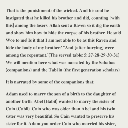
𝐓𝐡𝐚𝐭 𝐢𝐬 𝐭𝐡𝐞 𝐩𝐮𝐧𝐢𝐬𝐡𝐦𝐞𝐧𝐭 𝐨𝐟 𝐭𝐡𝐞 𝐰𝐢𝐜𝐤𝐞𝐝. 𝐀𝐧𝐝 𝐡𝐢𝐬 𝐬𝐨𝐮𝐥 𝐡𝐞
𝐢𝐧𝐬𝐭𝐢𝐠𝐚𝐭𝐞𝐝 𝐭𝐡𝐚𝐭 𝐡𝐞 𝐤𝐢𝐥𝐥𝐞𝐝 𝐡𝐢𝐬 𝐛𝐫𝐨𝐭𝐡𝐞𝐫 𝐚𝐧𝐝 𝐝𝐢𝐝, 𝐜𝐨𝐮𝐧𝐭𝐢𝐧𝐠 [𝐰𝐢𝐭𝐡
𝐭𝐡𝐢𝐬] 𝐚𝐦𝐨𝐧𝐠 𝐭𝐡𝐞 𝐥𝐨𝐬𝐞𝐫𝐬. 𝐀𝐥𝐥𝐚𝐡 𝐬𝐞𝐧𝐭 𝐚 𝐑𝐚𝐯𝐞𝐧 𝐬𝐨 𝐢𝐭 𝐝𝐢𝐠 𝐭𝐡𝐞 𝐞𝐚𝐫𝐭𝐡
𝐚𝐧𝐝 𝐬𝐡𝐨𝐰 𝐡𝐢𝐦 𝐡𝐨𝐰 𝐭𝐨 𝐡𝐢𝐝𝐞 𝐭𝐡𝐞 𝐜𝐨𝐫𝐩𝐬𝐞 𝐨𝐟 𝐡𝐢𝐬 𝐛𝐫𝐨𝐭𝐡𝐞𝐫. 𝐇𝐞 𝐬𝐚𝐢𝐝:
𝐖𝐨𝐞 𝐭𝐨 𝐦𝐞! 𝐈𝐬 𝐢𝐭 𝐭𝐡𝐚𝐭 𝐈 𝐚𝐦 𝐧𝐨𝐭 𝐚𝐛𝐥𝐞 𝐭𝐨 𝐛𝐞 𝐚𝐬 𝐭𝐡𝐢𝐬 𝐑𝐚𝐯𝐞𝐧 𝐚𝐧𝐝
𝐡𝐢𝐝𝐞 𝐭𝐡𝐞 𝐛𝐨𝐝𝐲 𝐨𝐟 𝐦𝐲 𝐛𝐫𝐨𝐭𝐡𝐞𝐫? “𝐀𝐧𝐝 [𝐚𝐟𝐭𝐞𝐫 𝐛𝐮𝐫𝐲𝐢𝐧𝐠] 𝐰𝐞𝐫𝐞
𝐚𝐦𝐨𝐧𝐠 𝐭𝐡𝐞 𝐫𝐞𝐩𝐞𝐧𝐭𝐚𝐧𝐭.”(𝐓𝐡𝐞 𝐬𝐞𝐫𝐯𝐞𝐝 𝐭𝐚𝐛𝐥𝐞; 𝟓: 𝟐𝟕-𝟐𝟖-𝟐𝟗-𝟑𝟎-𝟑𝟏)
𝐖𝐞 𝐰𝐢𝐥𝐥 𝐦𝐞𝐧𝐭𝐢𝐨𝐧 𝐡𝐞𝐫𝐞 𝐰𝐡𝐚𝐭 𝐰𝐚𝐬 𝐧𝐚𝐫𝐫𝐚𝐭𝐞𝐝 𝐛𝐲 𝐭𝐡𝐞 𝐒𝐚𝐡𝐚𝐛𝐚𝐬
(𝐜𝐨𝐦𝐩𝐚𝐧𝐢𝐨𝐧𝐬) 𝐚𝐧𝐝 𝐭𝐡𝐞 𝐓𝐚𝐛𝐢’𝐢𝐧 (𝐭𝐡𝐞 𝐟𝐢𝐫𝐬𝐭 𝐠𝐞𝐧𝐞𝐫𝐚𝐭𝐢𝐨𝐧 𝐬𝐜𝐡𝐨𝐥𝐚𝐫𝐬).
𝐈𝐭 𝐢𝐬 𝐧𝐚𝐫𝐫𝐚𝐭𝐞𝐝 𝐛𝐲 𝐬𝐨𝐦𝐞 𝐨𝐟 𝐭𝐡𝐞 𝐜𝐨𝐦𝐩𝐚𝐧𝐢𝐨𝐧𝐬 𝐭𝐡𝐚𝐭:
𝐀𝐝𝐚𝐦 𝐮𝐬𝐞𝐝 𝐭𝐨 𝐦𝐚𝐫𝐫𝐲 𝐭𝐡𝐞 𝐬𝐨𝐧 𝐨𝐟 𝐚 𝐛𝐢𝐫𝐭𝐡 𝐭𝐨 𝐭𝐡𝐞 𝐝𝐚𝐮𝐠𝐡𝐭𝐞𝐫 𝐨𝐟
𝐚𝐧𝐨𝐭𝐡𝐞𝐫 𝐛𝐢𝐫𝐭𝐡. 𝐀𝐛𝐞𝐥 (𝐇𝐚𝐛𝐢𝐥) 𝐰𝐚𝐧𝐭𝐞𝐝 𝐭𝐨 𝐦𝐚𝐫𝐫𝐲 𝐭𝐡𝐞 𝐬𝐢𝐬𝐭𝐞𝐫 𝐨𝐟
𝐂𝐚𝐢𝐧 (𝐂𝐚𝐛𝐢𝐥). 𝐂𝐚𝐢𝐧 𝐰𝐡𝐨 𝐰𝐚𝐬 𝐨𝐥𝐝𝐞𝐫 𝐭𝐡𝐚𝐧 𝐀𝐛𝐞𝐥 𝐚𝐧𝐝 𝐡𝐢𝐬 𝐭𝐰𝐢𝐧
𝐬𝐢𝐬𝐭𝐞𝐫 𝐰𝐚𝐬 𝐯𝐞𝐫𝐲 𝐛𝐞𝐚𝐮𝐭𝐢𝐟𝐮𝐥. 𝐒𝐨 𝐂𝐚𝐢𝐧 𝐰𝐚𝐧𝐭𝐞𝐝 𝐭𝐨 𝐩𝐫𝐞𝐬𝐞𝐫𝐯𝐞 𝐡𝐢𝐬
𝐬𝐢𝐬𝐭𝐞𝐫 𝐟𝐨𝐫 𝐢𝐭. 𝐀𝐝𝐚𝐦 𝐲𝐨𝐮 𝐨𝐫𝐝𝐞𝐫 𝐂𝐚𝐢𝐧 𝐰𝐡𝐨 𝐦𝐚𝐫𝐫𝐢𝐞𝐝 𝐡𝐢𝐬 𝐬𝐢𝐬𝐭𝐞𝐫,