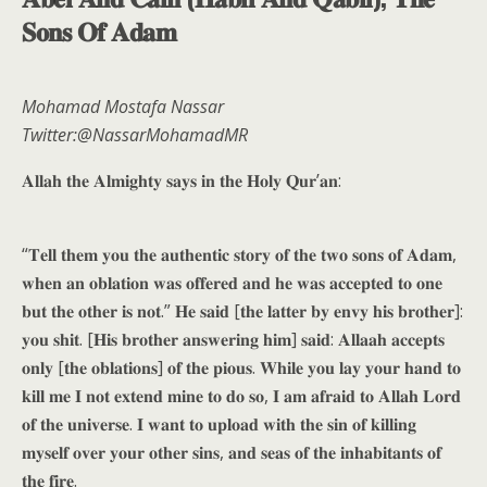
𝐒𝐨𝐧𝐬 𝐎𝐟 𝐀𝐝𝐚𝐦
Mohamad Mostafa Nassar
Twitter:@NassarMohamadMR
𝐀𝐥𝐥𝐚𝐡 𝐭𝐡𝐞 𝐀𝐥𝐦𝐢𝐠𝐡𝐭𝐲 𝐬𝐚𝐲𝐬 𝐢𝐧 𝐭𝐡𝐞 𝐇𝐨𝐥𝐲 𝐐𝐮𝐫’𝐚𝐧:
“𝐓𝐞𝐥𝐥 𝐭𝐡𝐞𝐦 𝐲𝐨𝐮 𝐭𝐡𝐞 𝐚𝐮𝐭𝐡𝐞𝐧𝐭𝐢𝐜 𝐬𝐭𝐨𝐫𝐲 𝐨𝐟 𝐭𝐡𝐞 𝐭𝐰𝐨 𝐬𝐨𝐧𝐬 𝐨𝐟 𝐀𝐝𝐚𝐦,
𝐰𝐡𝐞𝐧 𝐚𝐧 𝐨𝐛𝐥𝐚𝐭𝐢𝐨𝐧 𝐰𝐚𝐬 𝐨𝐟𝐟𝐞𝐫𝐞𝐝 𝐚𝐧𝐝 𝐡𝐞 𝐰𝐚𝐬 𝐚𝐜𝐜𝐞𝐩𝐭𝐞𝐝 𝐭𝐨 𝐨𝐧𝐞
𝐛𝐮𝐭 𝐭𝐡𝐞 𝐨𝐭𝐡𝐞𝐫 𝐢𝐬 𝐧𝐨𝐭.” 𝐇𝐞 𝐬𝐚𝐢𝐝 [𝐭𝐡𝐞 𝐥𝐚𝐭𝐭𝐞𝐫 𝐛𝐲 𝐞𝐧𝐯𝐲 𝐡𝐢𝐬 𝐛𝐫𝐨𝐭𝐡𝐞𝐫]:
𝐲𝐨𝐮 𝐬𝐡𝐢𝐭. [𝐇𝐢𝐬 𝐛𝐫𝐨𝐭𝐡𝐞𝐫 𝐚𝐧𝐬𝐰𝐞𝐫𝐢𝐧𝐠 𝐡𝐢𝐦] 𝐬𝐚𝐢𝐝: 𝐀𝐥𝐥𝐚𝐚𝐡 𝐚𝐜𝐜𝐞𝐩𝐭𝐬
𝐨𝐧𝐥𝐲 [𝐭𝐡𝐞 𝐨𝐛𝐥𝐚𝐭𝐢𝐨𝐧𝐬] 𝐨𝐟 𝐭𝐡𝐞 𝐩𝐢𝐨𝐮𝐬. 𝐖𝐡𝐢𝐥𝐞 𝐲𝐨𝐮 𝐥𝐚𝐲 𝐲𝐨𝐮𝐫 𝐡𝐚𝐧𝐝 𝐭𝐨
𝐤𝐢𝐥𝐥 𝐦𝐞 𝐈 𝐧𝐨𝐭 𝐞𝐱𝐭𝐞𝐧𝐝 𝐦𝐢𝐧𝐞 𝐭𝐨 𝐝𝐨 𝐬𝐨, 𝐈 𝐚𝐦 𝐚𝐟𝐫𝐚𝐢𝐝 𝐭𝐨 𝐀𝐥𝐥𝐚𝐡 𝐋𝐨𝐫𝐝
𝐨𝐟 𝐭𝐡𝐞 𝐮𝐧𝐢𝐯𝐞𝐫𝐬𝐞. 𝐈 𝐰𝐚𝐧𝐭 𝐭𝐨 𝐮𝐩𝐥𝐨𝐚𝐝 𝐰𝐢𝐭𝐡 𝐭𝐡𝐞 𝐬𝐢𝐧 𝐨𝐟 𝐤𝐢𝐥𝐥𝐢𝐧𝐠
𝐦𝐲𝐬𝐞𝐥𝐟 𝐨𝐯𝐞𝐫 𝐲𝐨𝐮𝐫 𝐨𝐭𝐡𝐞𝐫 𝐬𝐢𝐧𝐬, 𝐚𝐧𝐝 𝐬𝐞𝐚𝐬 𝐨𝐟 𝐭𝐡𝐞 𝐢𝐧𝐡𝐚𝐛𝐢𝐭𝐚𝐧𝐭𝐬 𝐨𝐟
𝐭𝐡𝐞 𝐟𝐢𝐫𝐞.