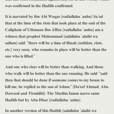
𝐰𝐚𝐬 𝐜𝐨𝐧𝐟𝐢𝐫𝐦𝐞𝐝 𝐢𝐧 𝐭𝐡𝐞 𝐇𝐚𝐝𝐢𝐭𝐡 𝐜𝐨𝐧𝐟𝐢𝐫𝐦𝐞𝐝.
𝐈𝐭 𝐢𝐬 𝐧𝐚𝐫𝐫𝐚𝐭𝐞𝐝 𝐛𝐲 𝐢𝐛𝐧 𝐀𝐛𝐢 𝐖𝐚𝐪𝐚𝐬 (𝐫𝐚𝐝𝐢𝐚𝐥𝐥𝐚𝐡𝐮 ´𝐚𝐧𝐡𝐮) 𝐒𝐚´𝐚𝐝
𝐭𝐡𝐚𝐭 𝐚𝐭 𝐭𝐡𝐞 𝐭𝐢𝐦𝐞 𝐨𝐟 𝐭𝐡𝐞 𝐫𝐢𝐨𝐭𝐬 𝐭𝐡𝐚𝐭 𝐭𝐨𝐨𝐤 𝐩𝐥𝐚𝐜𝐞 𝐚𝐭 𝐭𝐡𝐞 𝐞𝐧𝐝 𝐨𝐟 𝐭𝐡𝐞
𝐂𝐚𝐥𝐢𝐩𝐡𝐚𝐭𝐞 𝐨𝐟 𝐔𝐭𝐡𝐦𝐚𝐚𝐧 𝐈𝐛𝐧 𝐀𝐟𝐟𝐚𝐧 (𝐫𝐚𝐝𝐢𝐚𝐥𝐥𝐚𝐡𝐮 ´𝐚𝐧𝐡𝐮) 𝐚𝐦 𝐚
𝐰𝐢𝐭𝐧𝐞𝐬𝐬 𝐭𝐡𝐚𝐭 𝐩𝐫𝐨𝐩𝐡𝐞𝐭 𝐌𝐮𝐡𝐚𝐦𝐦𝐚𝐝 (𝐬𝐚𝐥𝐚𝐥𝐥𝐚𝐡𝐮 ´𝐚𝐥𝐚𝐢𝐡𝐢 𝐰𝐚
𝐬𝐚𝐥𝐥𝐚𝐦) 𝐬𝐚𝐢𝐝: “𝐭𝐡𝐞𝐫𝐞 𝐰𝐢𝐥𝐥 𝐛𝐞 𝐚 𝐭𝐢𝐦𝐞 𝐨𝐟 𝐟𝐢𝐭𝐧𝐚𝐡 (𝐬𝐞𝐝𝐢𝐭𝐢𝐨𝐧, 𝐫𝐢𝐨𝐭𝐬,
𝐞𝐭𝐜.) 𝐯𝐞𝐫𝐲 𝐬𝐨𝐨𝐧, 𝐰𝐡𝐨 𝐫𝐞𝐦𝐚𝐢𝐧𝐬 𝐢𝐧 𝐩𝐥𝐚𝐜𝐞 𝐰𝐢𝐥𝐥 𝐛𝐞 𝐛𝐞𝐭𝐭𝐞𝐫 𝐭𝐡𝐚𝐧 𝐭𝐡𝐞
𝐨𝐧𝐞 𝐰𝐡𝐨 𝐢𝐬 𝐥𝐢𝐟𝐭𝐞𝐝.”
𝐀𝐧𝐝 𝐨𝐧𝐞 𝐰𝐡𝐨 𝐫𝐢𝐬𝐞𝐬 𝐰𝐢𝐥𝐥 𝐛𝐞 𝐛𝐞𝐭𝐭𝐞𝐫 𝐭𝐡𝐚𝐧 𝐰𝐚𝐥𝐤𝐢𝐧𝐠. 𝐀𝐧𝐝 𝐭𝐡𝐨𝐬𝐞
𝐰𝐡𝐨 𝐰𝐚𝐥𝐤 𝐰𝐢𝐥𝐥 𝐛𝐞 𝐛𝐞𝐭𝐭𝐞𝐫 𝐭𝐡𝐚𝐧 𝐭𝐡𝐞 𝐨𝐧𝐞 𝐫𝐮𝐧𝐧𝐢𝐧𝐠. 𝐇𝐞 𝐬𝐚𝐢𝐝: “𝐬𝐚𝐢𝐝
𝐭𝐡𝐞𝐧 𝐭𝐡𝐚𝐭 𝐬𝐡𝐨𝐮𝐥𝐝 𝐛𝐞 𝐝𝐨𝐧𝐞 𝐢𝐟 𝐬𝐨𝐦𝐞𝐨𝐧𝐞 𝐜𝐨𝐦𝐞𝐬 𝐭𝐨 𝐦𝐲 𝐡𝐨𝐮𝐬𝐞 𝐭𝐨
𝐤𝐢𝐥𝐥 𝐦𝐞, 𝐡𝐞 𝐫𝐞𝐩𝐥𝐢𝐞𝐝 𝐚𝐬 𝐭𝐡𝐞 𝐬𝐨𝐧 𝐨𝐟 𝐀𝐝𝐚𝐦.” (𝐃𝐚’𝐞𝐞𝐟 𝐀𝐡𝐦𝐚𝐝, 𝐀𝐛𝐮
𝐃𝐚𝐰𝐨𝐨𝐝 𝐚𝐧𝐝 𝐓𝐢𝐫𝐦𝐢𝐝𝐡𝐢). 𝐓𝐡𝐞 𝐌𝐮𝐬𝐥𝐢𝐦 𝐈𝐦𝐚𝐦 𝐧𝐚𝐫𝐫𝐨 𝐬𝐚𝐦𝐞
𝐇𝐚𝐝𝐢𝐭𝐡 𝐛𝐮𝐭 𝐛𝐲 𝐀𝐛𝐮 𝐃𝐡𝐚𝐫 (𝐫𝐚𝐝𝐢𝐚𝐥𝐥𝐚𝐡𝐮 ´𝐚𝐧𝐡𝐮).
𝐈𝐧 𝐚𝐧𝐨𝐭𝐡𝐞𝐫 𝐯𝐞𝐫𝐬𝐢𝐨𝐧 𝐨𝐟 𝐭𝐡𝐢𝐬 𝐇𝐚𝐝𝐢𝐭𝐡 (𝐬𝐚𝐥𝐚𝐥𝐥𝐚𝐡𝐮 ´𝐚𝐥𝐚𝐢𝐡𝐢 𝐰𝐚