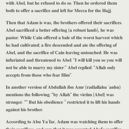
𝐰𝐢𝐭𝐡 𝐀𝐛𝐞𝐥, 𝐛𝐮𝐭 𝐡𝐞 𝐫𝐞𝐟𝐮𝐬𝐞𝐝 𝐭𝐨 𝐝𝐨 𝐬𝐨. 𝐓𝐡𝐞𝐧 𝐡𝐞 𝐨𝐫𝐝𝐞𝐫𝐞𝐝 𝐭𝐡𝐞𝐦
𝐛𝐨𝐭𝐡 𝐭𝐨 𝐨𝐟𝐟𝐞𝐫 𝐚 𝐬𝐚𝐜𝐫𝐢𝐟𝐢𝐜𝐞 𝐚𝐧𝐝 𝐥𝐞𝐟𝐭 𝐟𝐨𝐫 𝐌𝐞𝐜𝐜𝐚 𝐟𝐨𝐫 𝐭𝐡𝐞 𝐇𝐚𝐣𝐣.
𝐓𝐡𝐞𝐧 𝐭𝐡𝐚𝐭 𝐀𝐝𝐚𝐦 𝐢𝐬 𝐰𝐚𝐬, 𝐭𝐡𝐞 𝐛𝐫𝐨𝐭𝐡𝐞𝐫𝐬 𝐨𝐟𝐟𝐞𝐫𝐞𝐝 𝐭𝐡𝐞𝐢𝐫 𝐬𝐚𝐜𝐫𝐢𝐟𝐢𝐜𝐞𝐬.
𝐀𝐛𝐞𝐥 𝐬𝐚𝐜𝐫𝐢𝐟𝐢𝐜𝐞𝐝 𝐚 𝐛𝐞𝐭𝐭𝐞𝐫 𝐨𝐟𝐟𝐞𝐫𝐢𝐧𝐠 (𝐚 𝐫𝐨𝐛𝐮𝐬𝐭 𝐥𝐚𝐦𝐛), 𝐡𝐞 𝐰𝐚𝐬
𝐩𝐚𝐬𝐭𝐨𝐫. 𝐖𝐡𝐢𝐥𝐞 𝐂𝐚𝐢𝐧 𝐨𝐟𝐟𝐞𝐫𝐞𝐝 𝐚 𝐛𝐚𝐥𝐞 𝐨𝐟 𝐭𝐡𝐞 𝐰𝐨𝐫𝐬𝐭 𝐡𝐚𝐫𝐯𝐞𝐬𝐭 𝐰𝐡𝐢𝐜𝐡
𝐡𝐞 𝐡𝐚𝐝 𝐜𝐮𝐥𝐭𝐢𝐯𝐚𝐭𝐞𝐝; 𝐚 𝐟𝐢𝐫𝐞 𝐝𝐞𝐬𝐜𝐞𝐧𝐝𝐞𝐝 𝐚𝐧𝐝 𝐚𝐭𝐞 𝐭𝐡𝐞 𝐨𝐟𝐟𝐞𝐫𝐢𝐧𝐠 𝐨𝐟
𝐀𝐛𝐞𝐥, 𝐚𝐧𝐝 𝐭𝐡𝐞 𝐬𝐚𝐜𝐫𝐢𝐟𝐢𝐜𝐞 𝐨𝐟 𝐂𝐚𝐢𝐧 𝐥𝐞𝐚𝐯𝐢𝐧𝐠 𝐮𝐧𝐭𝐨𝐮𝐜𝐡𝐞𝐝. 𝐇𝐞 𝐰𝐚𝐬
𝐢𝐧𝐟𝐮𝐫𝐢𝐚𝐭𝐞𝐝 𝐚𝐧𝐝 𝐭𝐡𝐫𝐞𝐚𝐭𝐞𝐧𝐞𝐝 𝐭𝐨 𝐀𝐛𝐞𝐥: “𝐈 𝐰𝐢𝐥𝐥 𝐤𝐢𝐥𝐥 𝐲𝐨𝐮 𝐬𝐨 𝐲𝐨𝐮 𝐰𝐢𝐥𝐥
𝐧𝐨𝐭 𝐛𝐞 𝐚𝐛𝐥𝐞 𝐭𝐨 𝐦𝐚𝐫𝐫𝐲 𝐦𝐲 𝐬𝐢𝐬𝐭𝐞𝐫.” 𝐀𝐛𝐞𝐥 𝐫𝐞𝐩𝐥𝐢𝐞𝐝: “𝐀𝐥𝐥𝐚𝐡 𝐨𝐧𝐥𝐲
𝐚𝐜𝐜𝐞𝐩𝐭𝐬 𝐟𝐫𝐨𝐦 𝐭𝐡𝐨𝐬𝐞 𝐰𝐡𝐨 𝐟𝐞𝐚𝐫 𝐇𝐢𝐦”.
𝐈𝐧 𝐚𝐧𝐨𝐭𝐡𝐞𝐫 𝐯𝐞𝐫𝐬𝐢𝐨𝐧 𝐨𝐟 𝐀𝐛𝐝𝐮𝐥𝐥𝐚𝐡 𝐢𝐛𝐧 𝐀𝐦𝐫 (𝐫𝐚𝐝𝐢𝐚𝐥𝐥𝐚𝐡𝐮 ´𝐚𝐧𝐡𝐮)
𝐦𝐞𝐧𝐭𝐢𝐨𝐧𝐬 𝐭𝐡𝐞 𝐟𝐨𝐥𝐥𝐨𝐰𝐢𝐧𝐠: “𝐛𝐲 𝐀𝐥𝐥𝐚𝐡” 𝐭𝐡𝐞 𝐯𝐢𝐜𝐭𝐢𝐦 (𝐀𝐛𝐞𝐥) 𝐰𝐚𝐬
𝐬𝐭𝐫𝐨𝐧𝐠𝐞𝐫. “” 𝐁𝐮𝐭 𝐡𝐢𝐬 𝐨𝐛𝐞𝐝𝐢𝐞𝐧𝐜𝐞 ¹ 𝐫𝐞𝐬𝐭𝐫𝐢𝐜𝐭𝐞𝐝 𝐢𝐭 𝐭𝐨 𝐥𝐢𝐟𝐭 𝐡𝐢𝐬 𝐡𝐚𝐧𝐝𝐬
𝐚𝐠𝐚𝐢𝐧𝐬𝐭 𝐡𝐢𝐬 𝐛𝐫𝐨𝐭𝐡𝐞𝐫.
𝐀𝐜𝐜𝐨𝐫𝐝𝐢𝐧𝐠 𝐭𝐨 𝐀𝐛𝐮 𝐘𝐚´𝐟𝐚𝐫, 𝐀𝐝𝐚𝐦 𝐰𝐚𝐬 𝐰𝐚𝐭𝐜𝐡𝐢𝐧𝐠 𝐭𝐡𝐞𝐦 𝐭𝐨 𝐨𝐟𝐟𝐞𝐫