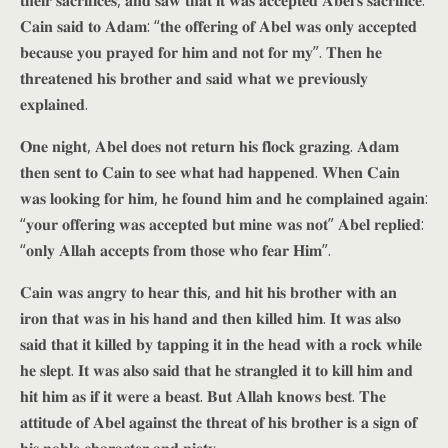
𝐭𝐡𝐞𝐢𝐫 𝐬𝐚𝐜𝐫𝐢𝐟𝐢𝐜𝐞𝐬, 𝐚𝐧𝐝 𝐬𝐚𝐰 𝐭𝐡𝐚𝐭 𝐢𝐭 𝐰𝐚𝐬 𝐚𝐜𝐜𝐞𝐩𝐭𝐞𝐝 𝐀𝐛𝐞𝐥’𝐬 𝐬𝐚𝐜𝐫𝐢𝐟𝐢𝐜𝐞.
𝐂𝐚𝐢𝐧 𝐬𝐚𝐢𝐝 𝐭𝐨 𝐀𝐝𝐚𝐦: “𝐭𝐡𝐞 𝐨𝐟𝐟𝐞𝐫𝐢𝐧𝐠 𝐨𝐟 𝐀𝐛𝐞𝐥 𝐰𝐚𝐬 𝐨𝐧𝐥𝐲 𝐚𝐜𝐜𝐞𝐩𝐭𝐞𝐝
𝐛𝐞𝐜𝐚𝐮𝐬𝐞 𝐲𝐨𝐮 𝐩𝐫𝐚𝐲𝐞𝐝 𝐟𝐨𝐫 𝐡𝐢𝐦 𝐚𝐧𝐝 𝐧𝐨𝐭 𝐟𝐨𝐫 𝐦𝐲”. 𝐓𝐡𝐞𝐧 𝐡𝐞
𝐭𝐡𝐫𝐞𝐚𝐭𝐞𝐧𝐞𝐝 𝐡𝐢𝐬 𝐛𝐫𝐨𝐭𝐡𝐞𝐫 𝐚𝐧𝐝 𝐬𝐚𝐢𝐝 𝐰𝐡𝐚𝐭 𝐰𝐞 𝐩𝐫𝐞𝐯𝐢𝐨𝐮𝐬𝐥𝐲
𝐞𝐱𝐩𝐥𝐚𝐢𝐧𝐞𝐝.
𝐎𝐧𝐞 𝐧𝐢𝐠𝐡𝐭, 𝐀𝐛𝐞𝐥 𝐝𝐨𝐞𝐬 𝐧𝐨𝐭 𝐫𝐞𝐭𝐮𝐫𝐧 𝐡𝐢𝐬 𝐟𝐥𝐨𝐜𝐤 𝐠𝐫𝐚𝐳𝐢𝐧𝐠. 𝐀𝐝𝐚𝐦
𝐭𝐡𝐞𝐧 𝐬𝐞𝐧𝐭 𝐭𝐨 𝐂𝐚𝐢𝐧 𝐭𝐨 𝐬𝐞𝐞 𝐰𝐡𝐚𝐭 𝐡𝐚𝐝 𝐡𝐚𝐩𝐩𝐞𝐧𝐞𝐝. 𝐖𝐡𝐞𝐧 𝐂𝐚𝐢𝐧
𝐰𝐚𝐬 𝐥𝐨𝐨𝐤𝐢𝐧𝐠 𝐟𝐨𝐫 𝐡𝐢𝐦, 𝐡𝐞 𝐟𝐨𝐮𝐧𝐝 𝐡𝐢𝐦 𝐚𝐧𝐝 𝐡𝐞 𝐜𝐨𝐦𝐩𝐥𝐚𝐢𝐧𝐞𝐝 𝐚𝐠𝐚𝐢𝐧:
“𝐲𝐨𝐮𝐫 𝐨𝐟𝐟𝐞𝐫𝐢𝐧𝐠 𝐰𝐚𝐬 𝐚𝐜𝐜𝐞𝐩𝐭𝐞𝐝 𝐛𝐮𝐭 𝐦𝐢𝐧𝐞 𝐰𝐚𝐬 𝐧𝐨𝐭” 𝐀𝐛𝐞𝐥 𝐫𝐞𝐩𝐥𝐢𝐞𝐝:
“𝐨𝐧𝐥𝐲 𝐀𝐥𝐥𝐚𝐡 𝐚𝐜𝐜𝐞𝐩𝐭𝐬 𝐟𝐫𝐨𝐦 𝐭𝐡𝐨𝐬𝐞 𝐰𝐡𝐨 𝐟𝐞𝐚𝐫 𝐇𝐢𝐦”.
𝐂𝐚𝐢𝐧 𝐰𝐚𝐬 𝐚𝐧𝐠𝐫𝐲 𝐭𝐨 𝐡𝐞𝐚𝐫 𝐭𝐡𝐢𝐬, 𝐚𝐧𝐝 𝐡𝐢𝐭 𝐡𝐢𝐬 𝐛𝐫𝐨𝐭𝐡𝐞𝐫 𝐰𝐢𝐭𝐡 𝐚𝐧
𝐢𝐫𝐨𝐧 𝐭𝐡𝐚𝐭 𝐰𝐚𝐬 𝐢𝐧 𝐡𝐢𝐬 𝐡𝐚𝐧𝐝 𝐚𝐧𝐝 𝐭𝐡𝐞𝐧 𝐤𝐢𝐥𝐥𝐞𝐝 𝐡𝐢𝐦. 𝐈𝐭 𝐰𝐚𝐬 𝐚𝐥𝐬𝐨
𝐬𝐚𝐢𝐝 𝐭𝐡𝐚𝐭 𝐢𝐭 𝐤𝐢𝐥𝐥𝐞𝐝 𝐛𝐲 𝐭𝐚𝐩𝐩𝐢𝐧𝐠 𝐢𝐭 𝐢𝐧 𝐭𝐡𝐞 𝐡𝐞𝐚𝐝 𝐰𝐢𝐭𝐡 𝐚 𝐫𝐨𝐜𝐤 𝐰𝐡𝐢𝐥𝐞
𝐡𝐞 𝐬𝐥𝐞𝐩𝐭. 𝐈𝐭 𝐰𝐚𝐬 𝐚𝐥𝐬𝐨 𝐬𝐚𝐢𝐝 𝐭𝐡𝐚𝐭 𝐡𝐞 𝐬𝐭𝐫𝐚𝐧𝐠𝐥𝐞𝐝 𝐢𝐭 𝐭𝐨 𝐤𝐢𝐥𝐥 𝐡𝐢𝐦 𝐚𝐧𝐝
𝐡𝐢𝐭 𝐡𝐢𝐦 𝐚𝐬 𝐢𝐟 𝐢𝐭 𝐰𝐞𝐫𝐞 𝐚 𝐛𝐞𝐚𝐬𝐭. 𝐁𝐮𝐭 𝐀𝐥𝐥𝐚𝐡 𝐤𝐧𝐨𝐰𝐬 𝐛𝐞𝐬𝐭. 𝐓𝐡𝐞
𝐚𝐭𝐭𝐢𝐭𝐮𝐝𝐞 𝐨𝐟 𝐀𝐛𝐞𝐥 𝐚𝐠𝐚𝐢𝐧𝐬𝐭 𝐭𝐡𝐞 𝐭𝐡𝐫𝐞𝐚𝐭 𝐨𝐟 𝐡𝐢𝐬 𝐛𝐫𝐨𝐭𝐡𝐞𝐫 𝐢𝐬 𝐚 𝐬𝐢𝐠𝐧 𝐨𝐟