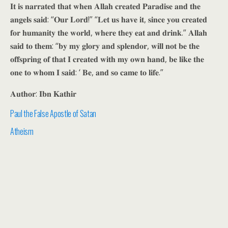
𝐈𝐭 𝐢𝐬 𝐧𝐚𝐫𝐫𝐚𝐭𝐞𝐝 𝐭𝐡𝐚𝐭 𝐰𝐡𝐞𝐧 𝐀𝐥𝐥𝐚𝐡 𝐜𝐫𝐞𝐚𝐭𝐞𝐝 𝐏𝐚𝐫𝐚𝐝𝐢𝐬𝐞 𝐚𝐧𝐝 𝐭𝐡𝐞
𝐚𝐧𝐠𝐞𝐥𝐬 𝐬𝐚𝐢𝐝: “𝐎𝐮𝐫 𝐋𝐨𝐫𝐝!” “𝐋𝐞𝐭 𝐮𝐬 𝐡𝐚𝐯𝐞 𝐢𝐭, 𝐬𝐢𝐧𝐜𝐞 𝐲𝐨𝐮 𝐜𝐫𝐞𝐚𝐭𝐞𝐝
𝐟𝐨𝐫 𝐡𝐮𝐦𝐚𝐧𝐢𝐭𝐲 𝐭𝐡𝐞 𝐰𝐨𝐫𝐥𝐝, 𝐰𝐡𝐞𝐫𝐞 𝐭𝐡𝐞𝐲 𝐞𝐚𝐭 𝐚𝐧𝐝 𝐝𝐫𝐢𝐧𝐤.” 𝐀𝐥𝐥𝐚𝐡
𝐬𝐚𝐢𝐝 𝐭𝐨 𝐭𝐡𝐞𝐦: “𝐛𝐲 𝐦𝐲 𝐠𝐥𝐨𝐫𝐲 𝐚𝐧𝐝 𝐬𝐩𝐥𝐞𝐧𝐝𝐨𝐫, 𝐰𝐢𝐥𝐥 𝐧𝐨𝐭 𝐛𝐞 𝐭𝐡𝐞
𝐨𝐟𝐟𝐬𝐩𝐫𝐢𝐧𝐠 𝐨𝐟 𝐭𝐡𝐚𝐭 𝐈 𝐜𝐫𝐞𝐚𝐭𝐞𝐝 𝐰𝐢𝐭𝐡 𝐦𝐲 𝐨𝐰𝐧 𝐡𝐚𝐧𝐝, 𝐛𝐞 𝐥𝐢𝐤𝐞 𝐭𝐡𝐞
𝐨𝐧𝐞 𝐭𝐨 𝐰𝐡𝐨𝐦 𝐈 𝐬𝐚𝐢𝐝: ‘ 𝐁𝐞, 𝐚𝐧𝐝 𝐬𝐨 𝐜𝐚𝐦𝐞 𝐭𝐨 𝐥𝐢𝐟𝐞.”
𝐀𝐮𝐭𝐡𝐨𝐫: 𝐈𝐛𝐧 𝐊𝐚𝐭𝐡𝐢𝐫
Paul the False Apostle of Satan
Atheism