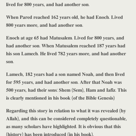
𝐥𝐢𝐯𝐞𝐝 𝐟𝐨𝐫 𝟖𝟎𝟎 𝐲𝐞𝐚𝐫𝐬, 𝐚𝐧𝐝 𝐡𝐚𝐝 𝐚𝐧𝐨𝐭𝐡𝐞𝐫 𝐬𝐨𝐧.
𝐖𝐡𝐞𝐧 𝐏𝐚𝐫𝐞𝐝 𝐫𝐞𝐚𝐜𝐡𝐞𝐝 𝟏𝟔𝟐 𝐲𝐞𝐚𝐫𝐬 𝐨𝐥𝐝, 𝐡𝐞 𝐡𝐚𝐝 𝐄𝐧𝐨𝐜𝐡. 𝐋𝐢𝐯𝐞𝐝
𝟖𝟎𝟎 𝐲𝐞𝐚𝐫𝐬 𝐦𝐨𝐫𝐞, 𝐚𝐧𝐝 𝐡𝐚𝐝 𝐚𝐧𝐨𝐭𝐡𝐞𝐫 𝐬𝐨𝐧.
𝐄𝐧𝐨𝐜𝐡 𝐚𝐭 𝐚𝐠𝐞 𝟔𝟓 𝐡𝐚𝐝 𝐌𝐚𝐭𝐮𝐬𝐚𝐥𝐞𝐦. 𝐋𝐢𝐯𝐞𝐝 𝐟𝐨𝐫 𝟖𝟎𝟎 𝐲𝐞𝐚𝐫𝐬, 𝐚𝐧𝐝
𝐡𝐚𝐝 𝐚𝐧𝐨𝐭𝐡𝐞𝐫 𝐬𝐨𝐧. 𝐖𝐡𝐞𝐧 𝐌𝐚𝐭𝐮𝐬𝐚𝐥𝐞𝐦 𝐫𝐞𝐚𝐜𝐡𝐞𝐝 𝟏𝟖𝟕 𝐲𝐞𝐚𝐫𝐬 𝐡𝐚𝐝
𝐡𝐢𝐬 𝐬𝐨𝐧 𝐋𝐚𝐦𝐞𝐜𝐡. 𝐇𝐞 𝐥𝐢𝐯𝐞𝐝 𝟕𝟖𝟐 𝐲𝐞𝐚𝐫𝐬 𝐦𝐨𝐫𝐞, 𝐚𝐧𝐝 𝐡𝐚𝐝 𝐚𝐧𝐨𝐭𝐡𝐞𝐫
𝐬𝐨𝐧.
𝐋𝐚𝐦𝐞𝐜𝐡, 𝟏𝟖𝟐 𝐲𝐞𝐚𝐫𝐬 𝐡𝐚𝐝 𝐚 𝐬𝐨𝐧 𝐧𝐚𝐦𝐞𝐝 𝐍𝐨𝐚𝐡, 𝐚𝐧𝐝 𝐭𝐡𝐞𝐧 𝐥𝐢𝐯𝐞𝐝
𝐟𝐨𝐫 𝟓𝟗𝟓 𝐲𝐞𝐚𝐫𝐬, 𝐚𝐧𝐝 𝐡𝐚𝐝 𝐚𝐧𝐨𝐭𝐡𝐞𝐫 𝐬𝐨𝐧. 𝐀𝐟𝐭𝐞𝐫 𝐭𝐡𝐚𝐭 𝐍𝐨𝐚𝐡 𝐰𝐚𝐬
𝟓𝟎𝟎 𝐲𝐞𝐚𝐫𝐬, 𝐡𝐚𝐝 𝐭𝐡𝐞𝐢𝐫 𝐬𝐨𝐧𝐬: 𝐒𝐡𝐞𝐦 (𝐒𝐞𝐦), 𝐇𝐚𝐦 𝐚𝐧𝐝 𝐈𝐚𝐟𝐢𝐳. 𝐓𝐡𝐢𝐬
𝐢𝐬 𝐜𝐥𝐞𝐚𝐫𝐥𝐲 𝐦𝐞𝐧𝐭𝐢𝐨𝐧𝐞𝐝 𝐢𝐧 𝐡𝐢𝐬 𝐛𝐨𝐨𝐤 (𝐨𝐟 𝐭𝐡𝐞 𝐁𝐢𝐛𝐥𝐞 𝐆𝐞𝐧𝐞𝐬𝐢𝐬)
𝐑𝐞𝐠𝐚𝐫𝐝𝐢𝐧𝐠 𝐭𝐡𝐢𝐬 𝐬𝐭𝐨𝐫𝐲 𝐢𝐧 𝐫𝐞𝐥𝐚𝐭𝐢𝐨𝐧 𝐭𝐨 𝐰𝐡𝐚𝐭 𝐢𝐭 𝐰𝐚𝐬 𝐫𝐞𝐯𝐞𝐚𝐥𝐞𝐝 (𝐛𝐲
𝐀𝐥𝐥𝐚𝐡), 𝐚𝐧𝐝 𝐭𝐡𝐢𝐬 𝐜𝐚𝐧 𝐛𝐞 𝐜𝐨𝐧𝐬𝐢𝐝𝐞𝐫𝐞𝐝 𝐜𝐨𝐦𝐩𝐥𝐞𝐭𝐞𝐥𝐲 𝐪𝐮𝐞𝐬𝐭𝐢𝐨𝐧𝐚𝐛𝐥𝐞,
𝐚𝐬 𝐦𝐚𝐧𝐲 𝐬𝐜𝐡𝐨𝐥𝐚𝐫𝐬 𝐡𝐚𝐯𝐞 𝐡𝐢𝐠𝐡𝐥𝐢𝐠𝐡𝐭𝐞𝐝. 𝐈𝐭 𝐢𝐬 𝐨𝐛𝐯𝐢𝐨𝐮𝐬 𝐭𝐡𝐚𝐭 𝐭𝐡𝐢𝐬
(𝐡𝐢𝐬𝐭𝐨𝐫𝐲) 𝐡𝐚𝐬 𝐛𝐞𝐞𝐧 𝐢𝐧𝐭𝐫𝐨𝐝𝐮𝐜𝐞𝐝 (𝐢𝐧 𝐡𝐢𝐬 𝐛𝐨𝐨𝐤).