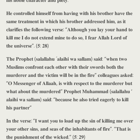
𝐡𝐢𝐬 𝐧𝐨𝐛𝐥𝐞 𝐜𝐡𝐚𝐫𝐚𝐜𝐭𝐞𝐫 𝐚𝐧𝐝 𝐩𝐢𝐞𝐭𝐲.
𝐇𝐞 𝐜𝐨𝐧𝐭𝐫𝐨𝐥𝐥𝐞𝐝 𝐡𝐢𝐦𝐬𝐞𝐥𝐟 𝐟𝐫𝐨𝐦 𝐡𝐚𝐯𝐢𝐧𝐠 𝐰𝐢𝐭𝐡 𝐡𝐢𝐬 𝐛𝐫𝐨𝐭𝐡𝐞𝐫 𝐡𝐚𝐯𝐞 𝐭𝐡𝐞
𝐬𝐚𝐦𝐞 𝐭𝐫𝐞𝐚𝐭𝐦𝐞𝐧𝐭 𝐢𝐧 𝐰𝐡𝐢𝐜𝐡 𝐡𝐢𝐬 𝐛𝐫𝐨𝐭𝐡𝐞𝐫 𝐚𝐝𝐝𝐫𝐞𝐬𝐬𝐞𝐝 𝐡𝐢𝐦, 𝐚𝐬 𝐢𝐭
𝐜𝐥𝐚𝐫𝐢𝐟𝐢𝐞𝐬 𝐭𝐡𝐞 𝐟𝐨𝐥𝐥𝐨𝐰𝐢𝐧𝐠 𝐯𝐞𝐫𝐬𝐞: “𝐀𝐥𝐭𝐡𝐨𝐮𝐠𝐡 𝐲𝐨𝐮 𝐥𝐚𝐲 𝐲𝐨𝐮𝐫 𝐡𝐚𝐧𝐝 𝐭𝐨
𝐤𝐢𝐥𝐥 𝐦𝐞 𝐈 𝐝𝐨 𝐧𝐨𝐭 𝐞𝐱𝐭𝐞𝐧𝐝 𝐦𝐢𝐧𝐞 𝐭𝐨 𝐝𝐨 𝐬𝐨, 𝐈 𝐟𝐞𝐚𝐫 𝐀𝐥𝐥𝐚𝐡 𝐋𝐨𝐫𝐝 𝐨𝐟
𝐭𝐡𝐞 𝐮𝐧𝐢𝐯𝐞𝐫𝐬𝐞”. (𝟓: 𝟐𝟖)
𝐓𝐡𝐞 𝐏𝐫𝐨𝐩𝐡𝐞𝐭 (𝐬𝐚𝐥𝐚𝐥𝐥𝐚𝐡𝐮 ´𝐚𝐥𝐚𝐢𝐡𝐢 𝐰𝐚 𝐬𝐚𝐥𝐥𝐚𝐦) 𝐬𝐚𝐢𝐝: “𝐰𝐡𝐞𝐧 𝐭𝐰𝐨
𝐌𝐮𝐬𝐥𝐢𝐦𝐬 𝐜𝐨𝐧𝐟𝐫𝐨𝐧𝐭 𝐞𝐚𝐜𝐡 𝐨𝐭𝐡𝐞𝐫 𝐰𝐢𝐭𝐡 𝐭𝐡𝐞𝐢𝐫 𝐬𝐰𝐨𝐫𝐝𝐬 𝐛𝐨𝐭𝐡 𝐭𝐡𝐞
𝐦𝐮𝐫𝐝𝐞𝐫𝐞𝐫 𝐚𝐧𝐝 𝐭𝐡𝐞 𝐯𝐢𝐜𝐭𝐢𝐦 𝐰𝐢𝐥𝐥 𝐛𝐞 𝐢𝐧 𝐭𝐡𝐞 𝐟𝐢𝐫𝐞” 𝐜𝐨𝐥𝐥𝐞𝐚𝐠𝐮𝐞𝐬 𝐚𝐬𝐤𝐞𝐝:
“𝐎 𝐌𝐞𝐬𝐬𝐞𝐧𝐠𝐞𝐫 𝐨𝐟 𝐀𝐥𝐥𝐚𝐚𝐡, 𝐢𝐬 𝐰𝐢𝐭𝐡 𝐫𝐞𝐬𝐩𝐞𝐜𝐭 𝐭𝐨 𝐭𝐡𝐞 𝐦𝐮𝐫𝐝𝐞𝐫𝐞𝐫 𝐛𝐮𝐭
𝐰𝐡𝐚𝐭 𝐚𝐛𝐨𝐮𝐭 𝐭𝐡𝐞 𝐦𝐮𝐫𝐝𝐞𝐫𝐞𝐝” 𝐏𝐫𝐨𝐩𝐡𝐞𝐭 𝐌𝐮𝐡𝐚𝐦𝐦𝐚𝐝 (𝐬𝐚𝐥𝐚𝐥𝐥𝐚𝐡𝐮 ‘
𝐚𝐥𝐚𝐢𝐡𝐢 𝐰𝐚 𝐬𝐚𝐥𝐥𝐚𝐦) 𝐬𝐚𝐢𝐝: “𝐛𝐞𝐜𝐚𝐮𝐬𝐞 𝐡𝐞 𝐚𝐥𝐬𝐨 𝐭𝐫𝐢𝐞𝐝 𝐞𝐚𝐠𝐞𝐫𝐥𝐲 𝐭𝐨 𝐤𝐢𝐥𝐥
𝐡𝐢𝐬 𝐩𝐚𝐫𝐭𝐧𝐞𝐫”
𝐈𝐧 𝐭𝐡𝐞 𝐯𝐞𝐫𝐬𝐞: “𝐈 𝐰𝐚𝐧𝐭 𝐲𝐨𝐮 𝐭𝐨 𝐥𝐨𝐚𝐝 𝐮𝐩 𝐭𝐡𝐞 𝐬𝐢𝐧 𝐨𝐟 𝐤𝐢𝐥𝐥𝐢𝐧𝐠 𝐦𝐞 𝐨𝐯𝐞𝐫
𝐲𝐨𝐮𝐫 𝐨𝐭𝐡𝐞𝐫 𝐬𝐢𝐧𝐬, 𝐚𝐧𝐝 𝐬𝐞𝐚𝐬 𝐨𝐟 𝐭𝐡𝐞 𝐢𝐧𝐡𝐚𝐛𝐢𝐭𝐚𝐧𝐭𝐬 𝐨𝐟 𝐟𝐢𝐫𝐞”. “𝐓𝐡𝐚𝐭 𝐢𝐬
𝐭𝐡𝐞 𝐩𝐮𝐧𝐢𝐬𝐡𝐦𝐞𝐧𝐭 𝐨𝐟 𝐭𝐡𝐞 𝐰𝐢𝐜𝐤𝐞𝐝.” (𝟓: 𝟐𝟗)