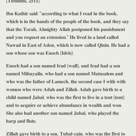
(𝐓𝐢𝐫𝐦𝐢𝐝𝐡𝐢, 𝟐𝟓𝟏𝟏)”
𝐈𝐛𝐧 𝐊𝐚𝐭𝐡𝐢𝐫 𝐬𝐚𝐢𝐝: “𝐚𝐜𝐜𝐨𝐫𝐝𝐢𝐧𝐠 𝐭𝐨 𝐰𝐡𝐚𝐭 𝐈 𝐫𝐞𝐚𝐝 𝐢𝐧 𝐭𝐡𝐞 𝐛𝐨𝐨𝐤,
𝐰𝐡𝐢𝐜𝐡 𝐢𝐬 𝐢𝐧 𝐭𝐡𝐞 𝐡𝐚𝐧𝐝𝐬 𝐨𝐟 𝐭𝐡𝐞 𝐩𝐞𝐨𝐩𝐥𝐞 𝐨𝐟 𝐭𝐡𝐞 𝐛𝐨𝐨𝐤, 𝐚𝐧𝐝 𝐭𝐡𝐞𝐲 𝐬𝐚𝐲
𝐭𝐡𝐚𝐭 𝐭𝐡𝐞 𝐓𝐨𝐫𝐚𝐡, 𝐀𝐥𝐦𝐢𝐠𝐡𝐭𝐲 𝐀𝐥𝐥𝐚𝐡 𝐩𝐨𝐬𝐭𝐩𝐨𝐧𝐞𝐝 𝐡𝐢𝐬 𝐩𝐮𝐧𝐢𝐬𝐡𝐦𝐞𝐧𝐭
𝐚𝐧𝐝 𝐲𝐨𝐮 𝐫𝐞𝐪𝐮𝐞𝐬𝐭 𝐚𝐧 𝐞𝐱𝐭𝐞𝐧𝐬𝐢𝐨𝐧.” 𝐇𝐞 𝐥𝐢𝐯𝐞𝐝 𝐢𝐧 𝐚 𝐥𝐚𝐧𝐝 𝐜𝐚𝐥𝐥𝐞𝐝
𝐍𝐚𝐰𝐚𝐝 𝐢𝐧 𝐄𝐚𝐬𝐭 𝐨𝐟 𝐀𝐝𝐞𝐧, 𝐰𝐡𝐢𝐜𝐡 𝐢𝐬 𝐧𝐨𝐰 𝐜𝐚𝐥𝐥𝐞𝐝 𝐐𝐢𝐧𝐢𝐧. 𝐇𝐞 𝐡𝐚𝐝 𝐚
𝐬𝐨𝐧 𝐰𝐡𝐨𝐬𝐞 𝐬𝐨𝐧 𝐰𝐚𝐬 𝐄𝐧𝐨𝐜𝐡 (𝐈𝐝𝐫𝐢𝐬).
𝐄𝐧𝐨𝐜𝐡 𝐡𝐚𝐝 𝐚 𝐬𝐨𝐧 𝐧𝐚𝐦𝐞𝐝 𝐈𝐫𝐚𝐝 (𝐰𝐚𝐥𝐥), 𝐚𝐧𝐝 𝐈𝐫𝐚𝐝 𝐡𝐚𝐝 𝐚 𝐬𝐨𝐧
𝐧𝐚𝐦𝐞𝐝 𝐌𝐢𝐡𝐮𝐲𝐚𝐢𝐥𝐧, 𝐰𝐡𝐨 𝐡𝐚𝐝 𝐚 𝐬𝐨𝐧 𝐧𝐚𝐦𝐞𝐝 𝐌𝐚𝐭𝐮𝐬𝐚𝐥𝐞𝐦 𝐚𝐧𝐝
𝐰𝐡𝐨 𝐰𝐚𝐬 𝐭𝐡𝐞 𝐟𝐚𝐭𝐡𝐞𝐫 𝐨𝐟 𝐋𝐚𝐦𝐞𝐜𝐡, 𝐭𝐡𝐞 𝐬𝐞𝐜𝐨𝐧𝐝 𝐜𝐚𝐬𝐞 𝐈 𝐰𝐢𝐭𝐡 𝐰𝐢𝐭𝐡
𝐰𝐨𝐦𝐞𝐧 𝐰𝐡𝐨 𝐰𝐞𝐫𝐞 𝐀𝐝𝐚𝐡 𝐚𝐧𝐝 𝐙𝐢𝐥𝐥𝐚𝐡. 𝐀𝐝𝐚𝐡 𝐠𝐚𝐯𝐞 𝐛𝐢𝐫𝐭𝐡 𝐭𝐨 𝐚
𝐜𝐡𝐢𝐥𝐝 𝐧𝐚𝐦𝐞𝐝 𝐉𝐚𝐛𝐚𝐥, 𝐰𝐡𝐨 𝐰𝐚𝐬 𝐭𝐡𝐞 𝐟𝐢𝐫𝐬𝐭 𝐭𝐨 𝐥𝐢𝐯𝐞 𝐢𝐧 𝐚 𝐭𝐞𝐧𝐭 (𝐭𝐞𝐧𝐭)
𝐚𝐧𝐝 𝐭𝐨 𝐚𝐜𝐪𝐮𝐢𝐫𝐞 𝐨𝐫 𝐚𝐜𝐡𝐢𝐞𝐯𝐞 𝐚𝐛𝐮𝐧𝐝𝐚𝐧𝐜𝐞 𝐢𝐧 𝐰𝐞𝐚𝐥𝐭𝐡 𝐚𝐧𝐝 𝐰𝐨𝐧.
𝐒𝐡𝐞 𝐚𝐥𝐬𝐨 𝐡𝐚𝐝 𝐚𝐧𝐨𝐭𝐡𝐞𝐫 𝐬𝐨𝐧 𝐧𝐚𝐦𝐞𝐝 𝐉𝐮𝐛𝐚𝐥, 𝐰𝐡𝐨 𝐩𝐥𝐚𝐲𝐞𝐝 𝐭𝐡𝐞
𝐡𝐚𝐫𝐩 𝐚𝐧𝐝 𝐟𝐥𝐮𝐭𝐞.
𝐙𝐢𝐥𝐥𝐚𝐡 𝐠𝐚𝐯𝐞 𝐛𝐢𝐫𝐭𝐡 𝐭𝐨 𝐚 𝐬𝐨𝐧, 𝐓𝐮𝐛𝐚𝐥-𝐜𝐚𝐢𝐧, 𝐰𝐡𝐨 𝐰𝐚𝐬 𝐭𝐡𝐞 𝐟𝐢𝐫𝐬𝐭 𝐭𝐨