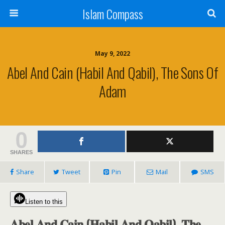
Islam Compass
May 9, 2022
Abel And Cain (Habil And Qabil), The Sons Of
Adam
0
SHARES
Share
Tweet
Pin
Mail
SMS
Listen to this
𝐀𝐛𝐞𝐥 𝐀𝐧𝐝 𝐂𝐚𝐢𝐧 (𝐇𝐚𝐛𝐢𝐥 𝐀𝐧𝐝 𝐐𝐚𝐛𝐢𝐥), 𝐓𝐡𝐞