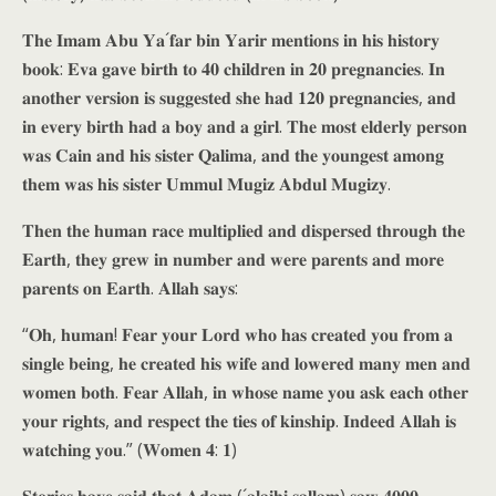
𝐓𝐡𝐞 𝐈𝐦𝐚𝐦 𝐀𝐛𝐮 𝐘𝐚´𝐟𝐚𝐫 𝐛𝐢𝐧 𝐘𝐚𝐫𝐢𝐫 𝐦𝐞𝐧𝐭𝐢𝐨𝐧𝐬 𝐢𝐧 𝐡𝐢𝐬 𝐡𝐢𝐬𝐭𝐨𝐫𝐲
𝐛𝐨𝐨𝐤: 𝐄𝐯𝐚 𝐠𝐚𝐯𝐞 𝐛𝐢𝐫𝐭𝐡 𝐭𝐨 𝟒𝟎 𝐜𝐡𝐢𝐥𝐝𝐫𝐞𝐧 𝐢𝐧 𝟐𝟎 𝐩𝐫𝐞𝐠𝐧𝐚𝐧𝐜𝐢𝐞𝐬. 𝐈𝐧
𝐚𝐧𝐨𝐭𝐡𝐞𝐫 𝐯𝐞𝐫𝐬𝐢𝐨𝐧 𝐢𝐬 𝐬𝐮𝐠𝐠𝐞𝐬𝐭𝐞𝐝 𝐬𝐡𝐞 𝐡𝐚𝐝 𝟏𝟐𝟎 𝐩𝐫𝐞𝐠𝐧𝐚𝐧𝐜𝐢𝐞𝐬, 𝐚𝐧𝐝
𝐢𝐧 𝐞𝐯𝐞𝐫𝐲 𝐛𝐢𝐫𝐭𝐡 𝐡𝐚𝐝 𝐚 𝐛𝐨𝐲 𝐚𝐧𝐝 𝐚 𝐠𝐢𝐫𝐥. 𝐓𝐡𝐞 𝐦𝐨𝐬𝐭 𝐞𝐥𝐝𝐞𝐫𝐥𝐲 𝐩𝐞𝐫𝐬𝐨𝐧
𝐰𝐚𝐬 𝐂𝐚𝐢𝐧 𝐚𝐧𝐝 𝐡𝐢𝐬 𝐬𝐢𝐬𝐭𝐞𝐫 𝐐𝐚𝐥𝐢𝐦𝐚, 𝐚𝐧𝐝 𝐭𝐡𝐞 𝐲𝐨𝐮𝐧𝐠𝐞𝐬𝐭 𝐚𝐦𝐨𝐧𝐠
𝐭𝐡𝐞𝐦 𝐰𝐚𝐬 𝐡𝐢𝐬 𝐬𝐢𝐬𝐭𝐞𝐫 𝐔𝐦𝐦𝐮𝐥 𝐌𝐮𝐠𝐢𝐳 𝐀𝐛𝐝𝐮𝐥 𝐌𝐮𝐠𝐢𝐳𝐲.
𝐓𝐡𝐞𝐧 𝐭𝐡𝐞 𝐡𝐮𝐦𝐚𝐧 𝐫𝐚𝐜𝐞 𝐦𝐮𝐥𝐭𝐢𝐩𝐥𝐢𝐞𝐝 𝐚𝐧𝐝 𝐝𝐢𝐬𝐩𝐞𝐫𝐬𝐞𝐝 𝐭𝐡𝐫𝐨𝐮𝐠𝐡 𝐭𝐡𝐞
𝐄𝐚𝐫𝐭𝐡, 𝐭𝐡𝐞𝐲 𝐠𝐫𝐞𝐰 𝐢𝐧 𝐧𝐮𝐦𝐛𝐞𝐫 𝐚𝐧𝐝 𝐰𝐞𝐫𝐞 𝐩𝐚𝐫𝐞𝐧𝐭𝐬 𝐚𝐧𝐝 𝐦𝐨𝐫𝐞
𝐩𝐚𝐫𝐞𝐧𝐭𝐬 𝐨𝐧 𝐄𝐚𝐫𝐭𝐡. 𝐀𝐥𝐥𝐚𝐡 𝐬𝐚𝐲𝐬:
“𝐎𝐡, 𝐡𝐮𝐦𝐚𝐧! 𝐅𝐞𝐚𝐫 𝐲𝐨𝐮𝐫 𝐋𝐨𝐫𝐝 𝐰𝐡𝐨 𝐡𝐚𝐬 𝐜𝐫𝐞𝐚𝐭𝐞𝐝 𝐲𝐨𝐮 𝐟𝐫𝐨𝐦 𝐚
𝐬𝐢𝐧𝐠𝐥𝐞 𝐛𝐞𝐢𝐧𝐠, 𝐡𝐞 𝐜𝐫𝐞𝐚𝐭𝐞𝐝 𝐡𝐢𝐬 𝐰𝐢𝐟𝐞 𝐚𝐧𝐝 𝐥𝐨𝐰𝐞𝐫𝐞𝐝 𝐦𝐚𝐧𝐲 𝐦𝐞𝐧 𝐚𝐧𝐝
𝐰𝐨𝐦𝐞𝐧 𝐛𝐨𝐭𝐡. 𝐅𝐞𝐚𝐫 𝐀𝐥𝐥𝐚𝐡, 𝐢𝐧 𝐰𝐡𝐨𝐬𝐞 𝐧𝐚𝐦𝐞 𝐲𝐨𝐮 𝐚𝐬𝐤 𝐞𝐚𝐜𝐡 𝐨𝐭𝐡𝐞𝐫
𝐲𝐨𝐮𝐫 𝐫𝐢𝐠𝐡𝐭𝐬, 𝐚𝐧𝐝 𝐫𝐞𝐬𝐩𝐞𝐜𝐭 𝐭𝐡𝐞 𝐭𝐢𝐞𝐬 𝐨𝐟 𝐤𝐢𝐧𝐬𝐡𝐢𝐩. 𝐈𝐧𝐝𝐞𝐞𝐝 𝐀𝐥𝐥𝐚𝐡 𝐢𝐬
𝐰𝐚𝐭𝐜𝐡𝐢𝐧𝐠 𝐲𝐨𝐮.” (𝐖𝐨𝐦𝐞𝐧 𝟒: 𝟏)